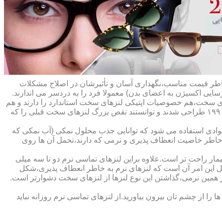
ه خاطر قیمت مناسب،نگهداری آسان و تأثیرشان در اصلاح مشکلات
سایی اکسیژن به اعضای بدن) معمولا فرد را به دردسر می اندازند.
ای سخت،هم خصوصیات اپتیکی لنزهای سخت استاندارد را دارند و هم
راحت تر هستند.در حقیقت این لنزها که از پلیمرهای نفوذپذیر به اکسیژن ساخته شده اند،در اواخر دهه ی ۱۹۷۰ و در طول دهه های ۱۹۸۰ و ۱۹۹۰ طراحی شدند و توانستند نقص بزرگ لنزهای سخت قبلی را که
وادی استفاده می شود که توانایی جذب محلول نمکی (آب نمکی که
 خاطر خاصیت انعطاف پذیری و نرمی که دارند،تحمل آن ها روی
مار راحت تر است.علاوه براین لنزهای تماسی نرم دو تا سه میلی
لیل این امر آن است که لنزهای نرم به خاطر انعطاف پذیری،شکل
اطر همین نرمی،گذاشتن این نوع لنزها از لنزهای سخت دشوارتر است.
ا از چشم تان بیرون بیاورید.از لنزهای تماسی نرم روزانه نباید