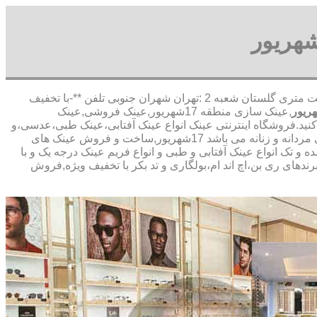
,آدرس شعبه 1 :تهران شاهین شمالی بیست متری گلستان شعبه 2 :تهران شهران جنوبی تلفن **-با تخفیف
,عینک سازی منطقه 17شهریور,عینک فروشی,عینک
 کنید.فروشگاه اینترنتی عینک انواع عینک آفتابی،عینک طبی،عدسی،و
لنز های تماسی,فروش انواع عینک های استاندارد روز برای کودکان،نوزادان و بزرگسالان.شامل عینک طبی مردانه و زنانه و عینک های آفتابی مردانه و زنانه می باشد 17شهریور,ساخت و فروش عینک های
یور,عینک با نرخ اتحادیه,بینایی سنجی در 17شهریور,فروشگاه عینک در 17شهریور,فروش عمده و تک انواع عینک آفتابی و طبی و انواع فریم عینک درجه یک و با
ندهای ری بن،اچ اند ام،بولگاری و تد بکر با تخفیف ویژه,فروش