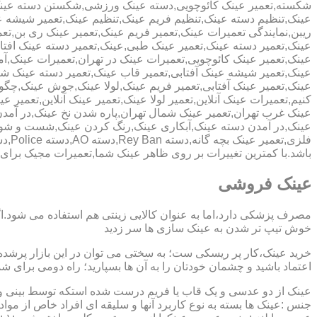
شکسته,تعمیر عینک کائوچویی,دسته عینک ورزشی,شکستن دسته عین
عینک,تنظیم دسته عینک,تنظیم فریم عینک,تنظیم عینک,تعمیر شیشه ع
ریبن,نمایندگی تعمیرات عینک,تعمیر فریم عینک,تعمیر عینک ری بن,ت
عینک,تعمیر دسته عینک,تعمیر عینک طبی,عینک,تعمیر دسته عینک افت
عینک,تعمیر عینک کائوچویی,تعمیرات عینک در تهران,تعمیرات عینک,
عینک,تعمیر شیشه عینک آفتابی,تعمیر قاب عینک,تعمیر دسته عینک 
عینک,تعمیر عینک آفتابی,تعمیر فریم عینک,لولا عینک,جوش عینک,چگون
کنیم,تعمیرات عینک آنلاین,تعمیر لولا عینک,تعمیر عینک آنلاین,تعمیر ع
عینک غرب تهران,تعمیر عینک شمال تهران,پاره شدن نخ عینک,در آم
عینک,در آمدن دسته عینک,آبکاری عینک,رنگ کردن عینک,شست و ش
باشد.با کمترین تغییرات بر روی ظاهر عینک شما,تعمیرات مجیک بر
عینک فروشی
مصرف پزشکی دارد،اما به عنوان کالایی زینتی هم استفاده می شود.ا
خوش تیپ تر شدن به عینک سازی ها سر زدید
خرید عینک،کار پر ریسکی ست؛ به سختی می توان در این بازار پرشده 
اعتماد باشید و چشمان خودتان را به آن ها بسپارید؛ راه دومی برای 
عینک از دو عدسی و یک قاب یا فریم درست شده استکه توسط بینی و گو
جنس :عینک ها بسته به نوع کاربرد آنها و سلیقه ای افراد خاص از مواد