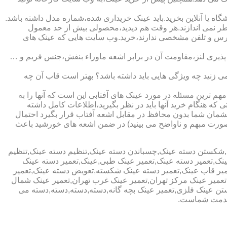
ا آنلاین بخرید.باید عینک خریداری شده،شماره مدل داشته باشد.
خطر نمی اندازند.هر وقت هم دیدید،محصولی بیش از حد معمول
آدرس و تلفن مشخصی ندارند،خرید.وب سایت هایی که عینک های
پذیری لنز،مقاومت آن در برابر اشعه ماوراء بنفش،جنس فریم و …
 زنید چه ویژگی هایی باید داشته باشد؟ بهتر است قاب آن چه
هم ترین مسئله در مورد عینک های آفتابی این است که آنها را به
 که هنگام خرید آنها باید در نظر بگیرید،اطلاعات کامل داشته
مان شما بدون محافظ در مقابل اشعه آفتاب قرار بگیرد احتمال
به صورت مبهم و ناواضح می بینید) در ضمن اشعه های خورشید باعث
ی,شکستن دسته عینک,چسباندن دسته عینک,تنظیم دسته عینک,تنظیم
ینک,تعمیر دسته عینک,تعمیر عینک طبی,عینک,تعمیر دسته عینک
عمیر قاب عینک,تعمیر دسته عینک شکسته,تعویض دسته عینک,تعمیر
ن,تعمیر عینک مرکز تهران,تعمیر عینک غرب تهران,تعمیر عینک شمال
 عینک فلزی,تعمیر عینک بچه گانه,دسته,دسته,دسته,دسته می
 خدمت شماست.