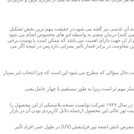
 به آن عدسی نیز گفته می شود،در حقیقت مهم ترین بخش تشکیل
ده می کنند) درمان چشم به واسطه لنز های مخصوص انجام می شود
م از آن جهت دارای اهمیت می باشد که ممکن است با پوست برخی
مقاومت در برابر فشار تأثیر بسزایی دارد.پس در نتیجه اگر می
 است.حال سؤالی که مطرح می شود این است که چرا انتخاب لنز بسیار
یار مهم تر است زیرا به طور مستقیم با چهار عامل یعنی
در قدیم از عدسی شیشه ای استفاده می شد،اما شیشه بسیار سنگین بوده و همچنین به راحتی شکسته و به چشم آسیب می رساند.در نهایت در سال ۱۹۴۷ شرکت توانست نسخه پلاستیکی از این محصول را
 نور عالی این محصول ازجمله دلایل کاربردی بودن آن در بازار
عامل بعدی که جزء اصلی ترین ویژگی های عینک طبی است،مقاومت در برابر اشعه UV در هر دو نوع A و B می باشد.قطعاً قرار گرفتن در معرض تابش اشعه نور فرابنفش (UV) در طول عمر افراد تأثیر