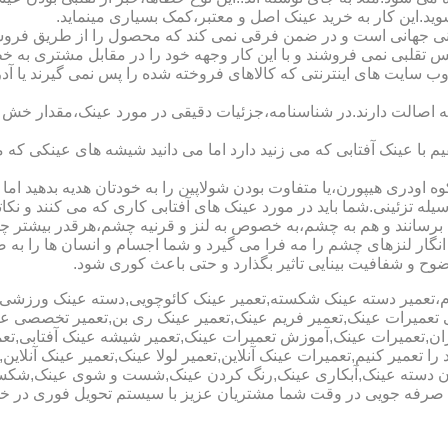
شوید.این کار به خرید عینک اصل و معتبر،کمک بسیاری مینماید.
هانی است و در ضمن فرقی نمی کند که محصول را از طریق فروشگاه ی
س تقلبی نمی فروشند و با این کار وجهه خود را در مقابل مشتری به 
 سایت های اینترنتی که کالاهای فروخته شده را پس نمی گیرند یا 
ه اصالت دارند.در شناسنامه،جزئیات دقیقی در مورد عینک،مقدار خش 
ا عینک آفتابی که می زنید دارد اما می دانید شیشه های عینکی که می
 اودری هیپورن،یا متفاوت بودن شولاپین را به خودتان هدیه بدهید اما م
ه تزئینی.شما باید در مورد عینک های آفتابی کاری که می کنند و نکاتی
برسانند و هم به چشم،به خصوص به لنز و قرنیه چشم،هرقدر بیشتر چش
ری انگار لنزهای چشم را مه فرا می گیرد و شما اجسام و انسان ها را 
ح و شفافیت بینایی تاثیر بگذارد و حتی باعث کوری شود.
نیوم،تعمیر دسته عینک شکسته,تعمیر عینک کائوچویی,دسته عینک ورزش
ی تعمیرات عینک,تعمیر فریم عینک,تعمیر عینک ری بن,تعمیر تخصصی ع
هران,تعمیرات عینک,آموزش تعمیرات عینک,تعمیر شیشه عینک آفتابی,ت
ا تعمیر کنیم,تعمیرات عینک آنلاین,تعمیر لولا عینک,تعمیر عینک آنلای
دن دسته عینک,آبکاری عینک,رنگ کردن عینک,شست و شوی عینک,شکستن
ای صرفه جویی در وقت شما مشتریان عزیز با سیستم تحویل فوری در