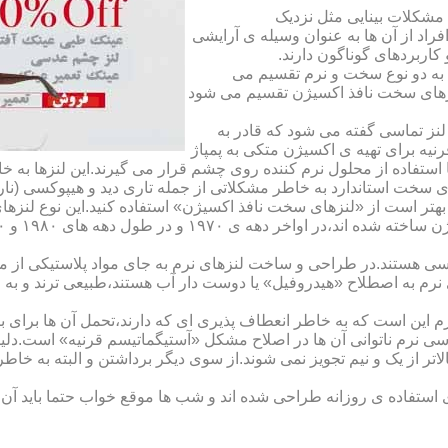
مشکلات بینایی مثل نزدیک
راد از آن ها به عنوان وسیله ی آرایشی
اربردهای گوناگون دارند.
 به دو نوع سخت و نرم تقسیم می
نزهای سخت نافذ اکسیژن تقسیم می شود
لنز تماسی گفته می شود که قادر به
قرنیه برای تهیه ی اکسیژن متکی به پمپاژ
ا استفاده از محلول نرم کننده روی چشم قرار می گیرند.این لنزها ب
ی سخت استاندارد به خاطر مشکلاتی از جمله تاری دید و هیپوکسی (نار
بهتر است از «لنزهای سخت نافذ اکسیژن» استفاده کنید.این نوع لنزه
ی هستند.در طراحی و ساخت لنزهای نرم به جای مواد پلاستیکی از م
 نرم به اصطلاح «هیدروفیل» یا دوست دار آب هستند،طبیعی ترند و به
این است که به خاطر انعطاف پذیری ای که دارند،تحمل آن ها برای بی
تماسی نرم ناتوانی آن ها در اصلاح مشکل «آستیگماتیسم قرنیه» است.د
لاتر از یک و نیم تجویز نمی شوند.از سوی دیگر برداشتن و البته به خ
تفاده ی روزانه طراحی شده اند و شب ها موقع خواب حتما باید آن ها ر