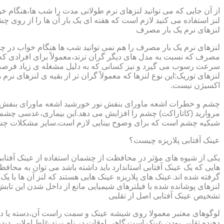
از آن جایی که می توانید لنزهای نرم طولانی مدت را شب ها،هنگام خو
لنز استفاده می کنید لازم است که هفته ای یک بار آن ها را از روی 
لنزهای نرم یک بار مصرف
لنزهای نرم یک بار مصرف را هم نمی توانید شب ها هنگام خواب در چشم
مصرف که نسبت به مدل های دیگر گران ترند،معمولاً برای افرادی که
سرعت رسوب می گیرد و نیز کسانی که به دلیل مشغله ی زیاد فرصت ت
لنزهای توریک:این نوع لنزها که معمولاً گران تر از بقیه ی لنزهای نر
اکسیژن نیست.
مروارید (کاتاراکت) چشم را افزایش می دهد.این بیماری،عدسی چشم ر
شبکیه چشم است که برای وضوح بینایی لازم است.سایر مشکلات چش
عینک آفتابی پلاریزه چیست؟
یکی از شیوه های مؤثر در محافظت از چشمان استفاده از عینک آفتاب
گرفته شده اند.عینک های پلاریزه عینک هایی هستند که لنز آن ها با ی
لنزهای پوشانده شده با فیلترهای شیمیایی مانع از داخل شدن این تابش
تشخیص عینک آفتابی اصل از تقلبی
لوگوهای معتبر معمولا روی شیشه عینک و سمت راست آن،دسته یا داخل 
دهنده تقلبی بودن عینک است.گاهی اوقات در نام برند،غلط املایی دیده