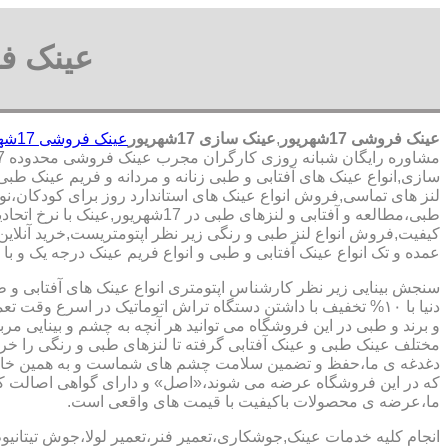
عینک فروشی 17شهریور
عینک فروشی 17شهریور
,
عینک سازی 17شهریور
عینک فروشی 17شهریور
مشاوره رایگان شبانه روزی کارگران مجرب عینک فروشی محدوده 17شهریور,
سازی,انواع عینک های آفتابی و طبی زنانه و مردانه و فریم عینک طبی
کیفیت,فروش انواع لنز طبی و رنگی زیر نظر اپتومتریست,خرید آنلاین 
عمده و تک انواع عینک آفتابی و طبی و انواع فریم عینک درجه یک و با کیفیت در
سنجش بینایی زیر نظر کارشناس
اپتومتری انواع عینک های آفتابی و 
دنیا با ۱۰% تخفیف با داشتن دستگاه تراش اتوماتیک در اسرع وقت 
و برند و طبی در این فروشگاه می توانید هر آنچه به چشم و بینایی مر
مختلف عینک طبی و عینک آفتابی گرفته تا لنزهای طبی و رنگی را خری
دغدغه ی ما،حفظ و تضمین سلامت چشم های شماست و به همین خا
که در این فروشگاه عرضه می شوند،«اصل» و دارای گواهی اصالت کا
ما،عرضه ی محصولات باکیفیت با قیمت های واقعی است.
انجام کلیه خدمات عینک,جوشکاری،تعمیر فنر،تعمیر لولا،جوش تیتانیو