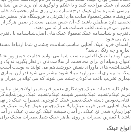
کننده آن عینک مراجعه کنید و با علائم و لوگوهای آن برند خاص آشنا 
بررسی شماره مدل عینک درج شماره مدل روی تمام محصولات،قانونی ج
فروشنده معتبر:معمولا سایت های اینترنتی یا فروشگاه های معتبر،جن
تخفیف دارد،مطمئن باشید که آن جنس،تقلبی است.در ضمن هرگز از وب
معتبر می فروشند،اغلب ضمانت هم ارائه می دهند.
دفترچه و شناسنامه عینک:معمولا عینک های اصل،شناسنامه یا دفترچ
بیان می شود.
راهنمای خرید عینک آفتابی مناسب:سلامت چشمان شما ارتباط مستقیم ب
اندازه و چه رنگی باشد؟
می گویند با عینک آفتابی مناسب شما می توانید جذابیت جیمز وین،شکوه
عنوان وسیله ای برای محافظت از سلامت تان در نظر بگیرید نه یک وسیل
باشید.اشعه های ماورای بنفش خورشید هم می توانند به پوست آسیب 
اینکه به بیماری آب مروارید مبتلا شوید بیشتر می شود (در این بیما
بیماری تخریب بافت ماکولای چشم می شوند که می تواند بر میزان وضو
انجام کلیه خدمات عینک,جوشکاری،تعمیر فنر،تعمیر لولا،جوش تیتا
فریم عینک,تنظیم عینک,تعمیر شیشه عینک,تنظیم عینک ریبن,نمایندگ
افتابی,تعویض دسته عینک,تعمیر عینک کائوچویی,تعمیرات عینک در ت
عینک آفتابی,تعمیر فریم عینک,لولا عینک,جوش عینک,چگونه عینک خود ر
تهران,پاره شدن نخ عینک,در آمدن شیشه عینک,کج شدن عینک,در آم
باشد.با کمترین تغییرات بر روی ظاهر عینک شما,تعمیرات مجیک بر
انواع عینک