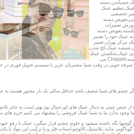
ک,چسباندن دسته
ینک,تنظیم عینک
عمیر تخصصی
ابی,تعویض دسته
آموزش تعمیرات
شکسته,تعویض دسته
ه عینک خود را تعمیر
ینک مرکز تهران,تعمیر
دن شیشه عینک,کج شدن
وی عینک,شکستن عینک
فلزی,تعمیر عینک بچه گانه,دسته Rey Ban,دسته AO,دسته Police,دسته Chopard می
ای صرفه جویی در وقت شما مشتریان عزیز با سیستم تحویل فوری در
گر چشم های شما ضعیف باشد حداقل سالی یک بار مجبور هستید به عین
از جنس چینی به دنبال عینک های اورجینال بود.بهتر است به جای تلا
شما وجود ندارد ما به شما عینک فروشی را پیشنهاد می کنیم خرید های م
شها نگه داشته میشود و جلوی چشم قرار میگیرد.عینک با رفع عیوب ان
 گوناگونی مانند :پلاستیک،کائوچو،استات،فلز و یا ترکیب این مواد با ی