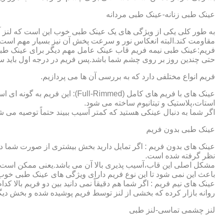
عینک طبی زنانه-عینک طبی مردانه
به طور کلی یکی از ویژگی های یک عینک طبی خوب این است که لنز آ
مقاومت کند.البته انعکاس نور و سرعت پخش آن نیز بسیار مهم است ک
فریم:عینک طبی نیمه فریم قاب عینک عامل مهم دیگر برای عینک طبی
حتی چندین روز بر روی چشم شما باشد.پس فریم در درجه اول باید س
فریم انواع مختلفی دارد که به بررسی آن ها می پردازیم.
عینک های با فریم های کامل (ed
استات،پلاستیک و تیتانیوم ساخته می شود.
اگر شما به دنبال عینکی هستید که کمتر آسیب ببیند حتماً توصیه می شو
عینک طبی بدون فریم
عینک های بدون فریم : اگر تمایل دارید بخش بیشتری از صورت شما دی
نظر گرفته شده است.
مشکل اصلی این قاب،آسیب پذیری بالا آن می باشد.یعنی ممکن است لنز
باعث این نمی شود تا این نوع فریم دارای ویژگی های عینک طبی خوب
عینک های نیم فریم : اگر شما هم دقیقاً نمی دانید بین دو فریم بالا 
روانه بازار کرده که بخشی از لنز توسط فریم پوشیده شده و بخش دیگ
لنز چشمی تماسی-لنز طبی