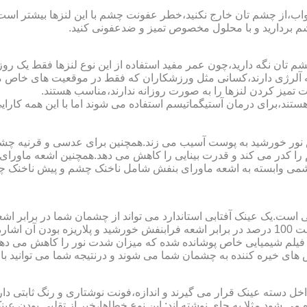
اب،از چشم تان خارج نکنید،خطر عفونت چشم با این لنزها بیشتر است و 
چشم بردارید و با محلول مخصوص تمیز و ضدعفونی کنید.
 تان نگه دارید،چون عمر مفید استفاده از این نوع لنزها فقط یک روز
 آلرژی دارند،کسانی مثل ورزشکاران که فقط در موقعیت های خاص می خ
میز کردن لنزها را به صورت روزانه ندارند،مناسب هستند.
م هستند،برای درمان آستیگماتیسم استفاده می شوند اما با این همه کار
ا کدر می کند و قدرت بینایی را کاهش می دهد.همچنین اشعه ماورای 
می وابسته به اشعه ماورای بنفش شامل ناخنک چشم و پیش ناخنک 
ی است.یک عینک آفتابی استاندارد می تواند از چشمان شما در برابر 
هایی که یک عینک آفتابی استاندارد باید داشته باشد می توان به محافظت 100 درصد در برابر اشعه ف
ک فیلم شیمیایی خاص پوشانده شده که میزان شدت نور را کاهش می دهند 
 های خیره کننده به چشمان شما می شوند و درنتیجه شما می توانید با 
دسته عینک قرار می گیرند و اندازه،فونت نوشتاری و رنگ ثابتی دارند.
 می شود.مثلا به جای نوشته اند:.این نوع خطاها،خبر از تقلبی بودن ع