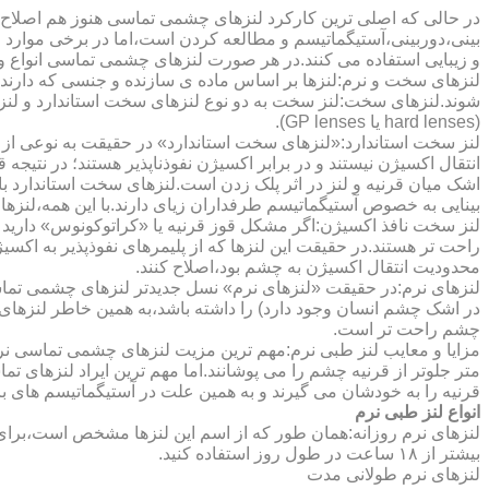
در حالی که اصلی ترین کارکرد لنزهای چشمی تماسی هنوز هم اصلاح 
بینی،دوربینی،آستیگماتیسم و مطالعه کردن است،اما در برخی موارد اف
و زیبایی استفاده می کنند.در هر صورت لنزهای چشمی تماسی انواع و ک
لنزهای سخت و نرم:لنزها بر اساس ماده ی سازنده و جنسی که دارند
شوند.لنزهای سخت:لنز سخت به دو نوع لنزهای سخت استاندارد و ل
(hard lenses یا GP lenses).
لنز سخت استاندارد:«لنزهای سخت استاندارد» در حقیقت به نوعی از 
انتقال اکسیژن نیستند و در برابر اکسیژن نفوذناپذیر هستند؛ در نتیجه 
اشک میان قرنیه و لنز در اثر پلک زدن است.لنزهای سخت استاندارد ب
بینایی به خصوص آستیگماتیسم طرفداران زیای دارند.با این همه،لنزها
لنز سخت نافذ اکسیژن:اگر مشکل قوز قرنیه یا «کراتوکونوس» دارید 
محدودیت انتقال اکسیژن به چشم بود،اصلاح کنند.
لنزهای نرم:در حقیقت «لنزهای نرم» نسل جدیدتر لنزهای چشمی تماس
در اشک چشم انسان وجود دارد) را داشته باشد،به همین خاطر لنزهای
چشم راحت تر است.
مزایا و معایب لنز طبی نرم:مهم ترین مزیت لنزهای چشمی تماسی نرم 
متر جلوتر از قرنیه چشم را می پوشانند.اما مهم ترین ایراد لنزهای 
قرنیه را به خودشان می گیرند و به همین علت در آستیگماتیسم های با
انواع لنز طبی نرم
لنزهای نرم روزانه:همان طور که از اسم این لنزها مشخص است،برای اس
بیشتر از ۱۸ ساعت در طول روز استفاده کنید.
لنزهای نرم طولانی مدت