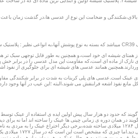
عدسی یا لنز :جنس عدسی عینکها از دو دسته ی کلی ساخته شده :۱ : شیشه۲: پلاستیک شیشه اولین و 
الای،شکنندگی و ضخامت این نوع از عدسی ها،در گذشت زمان باعث شد
ز همتای شیشه ای خود است،و همچنین به طور قابل توجهی سبک تر هست
نازک از ماده ای است،که مقاومت این مدل عدسی را در برابر خش پ
خوردارند.همچنین همانند عدسی های شیشه ای برای جلوگیری از نفوذ 
 های عینک است.عدسی های پلی کربنات به شدت در برابر شکنندگی مقاو
مانع نفوذ اشعه فرابنفش می شوند،البته ؛این عیب در آنها وجود دارد که
یند که حدود دو هزار سال پیش اولین ایده ی استفاده از عینک توسط 
 در همان دوره ی زمانی چینی ها عینک را ساخته اند اما نه برای دی
گوی شیشه ای روی کتاب خط
و طرف صورت هستند.به هر حال عینک در هر زمان و از هر ماده و توسط