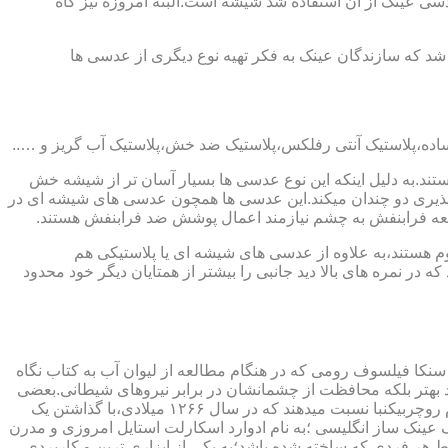
ابندایی ترین ماده ای که در ساخت عدسی عینک از آن استفاده شد شیشه است.البته امروزه نیز گاه
 که سازندگان عینک به فکر تهیه نوع دیگری از عدسی ها
ند.به دلیل اینکه این نوع عدسی ها بسیار آسان تر از شیشه خش
ذیری دو چندان میکند.این عدسی ها همچون عدسی های شیشه ای در
اشعه فرابنفش به چشم نیازمند اعمال پوشش ضد فرابنفش هستند.
م هستند،به علاوه از عدسی های شیشه ای یا پلاستیکی هم
 در نمره های بالا دید جانبی را بیشتر از همتایان دیگر خود محدود
سنکا فیلسوف رومی که در هنگام مطالعه از لیوان آب به کتاب نگاه
د بهتر بلکه محافظت از چشمانشان در برابر نیروهای شیطانی.بعضی
دیگر عقیده دارند اولین عینک توسط سالوینو دارماتی اهل ایتالیا در سال ۱۲۸۴ میلادی ساخته شده،برخی دیگر اختراع عینک را به مردی به نام روچربیکنبا نسبت میدهند که در سال ۱۲۶۶ میلادی،با گذاشتن یک
وط و کلمات را درشت تر و واضح تر می دید.اما چیزی که مشخص است این است که در سال ۱۷۲۷ میلادی یک عینک ساز انگلیسی ؛به نام ادوارد اسکارلت استایل امروزی و مدرن
 هر فردی که ساخته شده باشد؛به یکی از ابزاری ترین و کاربردی