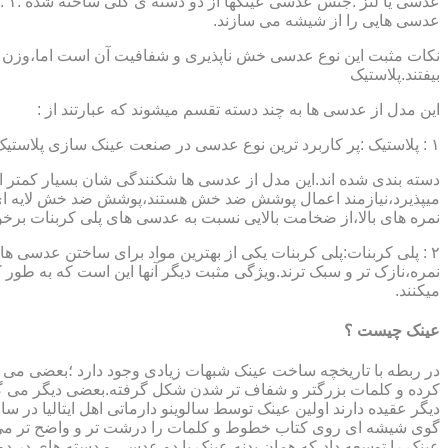
عدسی هایی را از شیشه می سازند.
نکات مثبت این نوع عدسی خش ناپذیری و شفافیت آن است اما،وزن ب
بیفتند.پلاستیک
این مدل از عدسی ها به چند دسته تقسم میشوند که عبارتند از :
۱ : پلاستیک :پر کاربرد ترین نوع عدسی در صنعت عینک سازی پلاستیک CR39 میباشد که بسته به نوع پوشش آنها،به انواعی نظیر : پلاستیک ساده،پلاستیک آنتی رفلکس،پلاستیک ضد خش،پلاستیک آب گریز و …..
دسته بندی شده اند.این مدل از عدسی ها شکنندگی شان بسیار کمتر ا
میپذیرد،نیازمند اعمال پوشش ضد خش هستند،پوشش ضد خش لایه ای 
نمره های بالا،از ضخامت بالایی نسبت به عدسی های پلی کربنات بر
۲ : پلی کربنات:پلی کربنات یکی از بهترین مواد برای ساختن عدسی
نمره،نازک تر و سبک ترند.ویژگی مثبت دیگر آنها این است که به طور کل 
میکنند.
عینک چیست ؟
در ربطه با تاریخچه ساخت عینک شبهات زیادی وجود دارد ؛بعضی می گو
کرده و کلمات بزرگتر و شفاف تر شدن شکل گرفته.بعضی دیگر می گویند
عینک را توسعه داد،که همان بدنه عینک با دو عدسی و دسته های در د