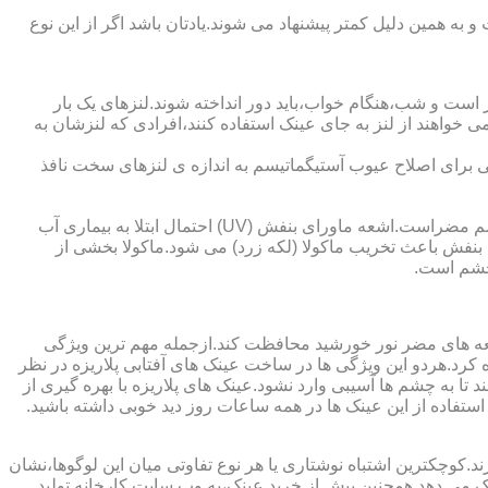
به همین دلیل کمتر پیشنهاد می شوند.یادتان باشد اگر از این نوع
 است و شب،هنگام خواب،باید دور انداخته شوند.لنزهای یک بار
واهند از لنز به جای عینک استفاده کنند،افرادی که لنزشان به
ایی برای اصلاح عیوب آستیگماتیسم به اندازه ی لنزهای سخت نافذ
چشم و خطرات اشعه ماورای بنفش نور خورشید اشعه ماورای بنفش نور خورشید به پوست آسیب می زند.همچنین برای عدسی و قرنیه چشم مضراست.اشعه ماورای بنفش (UV) احتمال ابتلا به بیماری آب
بنفش باعث تخریب ماکولا (لکه زرد) می شود.ماکولا بخشی از
چشم است.
اشعه های مضر نور خورشید محافظت کند.ازجمله مهم ترین ویژگی
رابنفش خورشید و پلاریزه بودن آن اشاره کرد.هردو این ویژگی ها در ساخت عینک های آفتابی پلاریزه در نظر
تا به چشم ها آسیبی وارد نشود.عینک های پلاریزه با بهره گیری از
استفاده از این عینک ها در همه ساعات روز دید خوبی داشته باشید.
کوچکترین اشتباه نوشتاری یا هر نوع تفاوتی میان این لوگوها،نشان
ینک می دهد.همچنین پیش از خرید عینک،به وب سایت کارخانه تولید