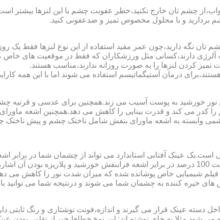
اب،از چشم تان خارج نکنید،خطر عفونت چشم با این لنزها بیشتر است و 
چشم بردارید و با محلول مخصوص تمیز و ضدعفونی کنید.
 تان نگه دارید،چون عمر مفید استفاده از این نوع لنزها فقط یک روز
 آلرژی دارند،کسانی مثل ورزشکاران که فقط در موقعیت های خاص می خ
میز کردن لنزها را به صورت روزانه ندارند،مناسب هستند.
م هستند،برای درمان آستیگماتیسم استفاده می شوند اما با این همه کار
ا کدر می کند و قدرت بینایی را کاهش می دهد.همچنین اشعه ماورای 
می وابسته به اشعه ماورای بنفش شامل ناخنک چشم و پیش ناخنک 
ی است.یک عینک آفتابی استاندارد می تواند از چشمان شما در برابر 
هایی که یک عینک آفتابی استاندارد باید داشته باشد می توان به محافظت 100 درصد در برابر اشعه ف
ک فیلم شیمیایی خاص پوشانده شده که میزان شدت نور را کاهش می دهند 
 های خیره کننده به چشمان شما می شوند و درنتیجه شما می توانید با 
دسته عینک قرار می گیرند و اندازه،فونت نوشتاری و رنگ ثابتی دارند.
 می شود.مثلا به جای نوشته اند:.این نوع خطاها،خبر از تقلبی بودن ع