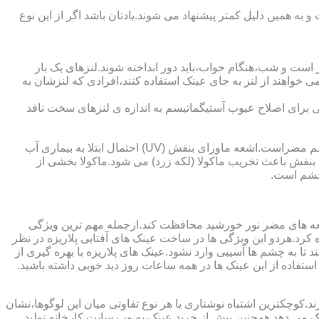
به همین دلیل کمتر پیشنهاد می شوند.یادتان باشد اگر از این نوع
 است و شب،هنگام خواب،باید دور انداخته شوند.لنزهای یک بار
واهند از لنز به جای عینک استفاده کنند،افرادی که لنزشان به
ایی برای اصلاح عیوب آستیگماتیسم به اندازه ی لنزهای سخت نافذ
چشم و خطرات اشعه ماورای بنفش نور خورشید اشعه ماورای بنفش نور خورشید به پوست آسیب می زند.همچنین برای عدسی و قرنیه چشم مضراست.اشعه ماورای بنفش (UV) احتمال ابتلا به بیماری آب
بنفش باعث تخریب ماکولا (لکه زرد) می شود.ماکولا بخشی از
چشم است.
اشعه های مضر نور خورشید محافظت کند.ازجمله مهم ترین ویژگی
رابنفش خورشید و پلاریزه بودن آن اشاره کرد.هردو این ویژگی ها در ساخت عینک های آفتابی پلاریزه در نظر
تا به چشم ها آسیبی وارد نشود.عینک های پلاریزه با بهره گیری از
استفاده از این عینک ها در همه ساعات روز دید خوبی داشته باشید.
کوچکترین اشتباه نوشتاری یا هر نوع تفاوتی میان این لوگوها،نشان
ینک می دهد.همچنین پیش از خرید عینک،به وب سایت کارخانه تولید