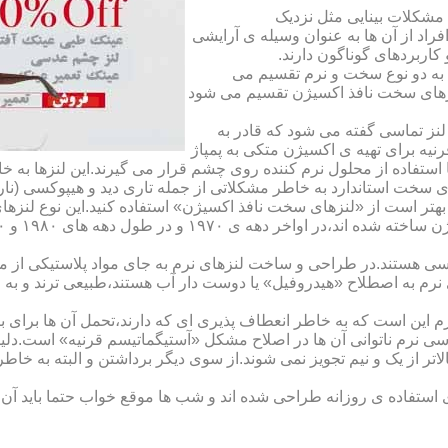
مشکلات بینایی مثل نزدیک
راد از آن ها به عنوان وسیله ی آرایشی
اربردهای گوناگون دارند.
 به دو نوع سخت و نرم تقسیم می
نزهای سخت نافذ اکسیژن تقسیم می شود
لنز تماسی گفته می شود که قادر به
قرنیه برای تهیه ی اکسیژن متکی به پمپاژ
ا استفاده از محلول نرم کننده روی چشم قرار می گیرند.این لنزها ب
ی سخت استاندارد به خاطر مشکلاتی از جمله تاری دید و هیپوکسی (نار
بهتر است از «لنزهای سخت نافذ اکسیژن» استفاده کنید.این نوع لنزه
ی هستند.در طراحی و ساخت لنزهای نرم به جای مواد پلاستیکی از م
 نرم به اصطلاح «هیدروفیل» یا دوست دار آب هستند،طبیعی ترند و به
این است که به خاطر انعطاف پذیری ای که دارند،تحمل آن ها برای بی
تماسی نرم ناتوانی آن ها در اصلاح مشکل «آستیگماتیسم قرنیه» است.د
لاتر از یک و نیم تجویز نمی شوند.از سوی دیگر برداشتن و البته به خ
تفاده ی روزانه طراحی شده اند و شب ها موقع خواب حتما باید آن ها ر