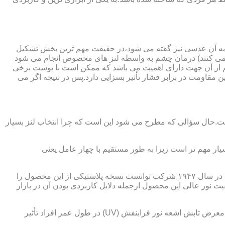
 به آن عدسی نیز گفته می شود،در حقیقت مهم ترین بخش تشکیل
ده می کنند) درمان چشم به واسطه لنز های مخصوص انجام می شود
م از آن جهت دارای اهمیت می باشد که ممکن است با پوست برخی
مقاومت در برابر فشار تأثیر بسزایی دارد.پس در نتیجه اگر می
 است.حال سؤالی که مطرح می شود این است که چرا انتخاب لنز بسیار
یار مهم تر است زیرا به طور مستقیم با چهار عامل یعنی
در قدیم از عدسی شیشه ای استفاده می شد،اما شیشه بسیار سنگین بوده و همچنین به راحتی شکسته و به چشم آسیب می رساند.در نهایت در سال ۱۹۴۷ شرکت توانست نسخه پلاستیکی از این محصول را
 نور عالی این محصول ازجمله دلایل کاربردی بودن آن در بازار
عامل بعدی که جزء اصلی ترین ویژگی های عینک طبی است،مقاومت در برابر اشعه UV در هر دو نوع A و B می باشد.قطعاً قرار گرفتن در معرض تابش اشعه نور فرابنفش (UV) در طول عمر افراد تأثیر