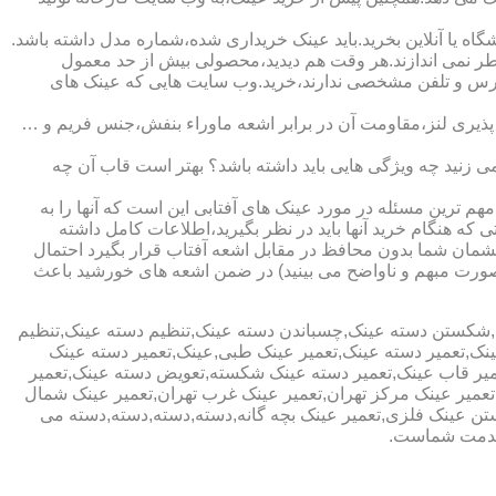
ا آنلاین بخرید.باید عینک خریداری شده،شماره مدل داشته باشد.
خطر نمی اندازند.هر وقت هم دیدید،محصولی بیش از حد معمول
آدرس و تلفن مشخصی ندارند،خرید.وب سایت هایی که عینک های
پذیری لنز،مقاومت آن در برابر اشعه ماوراء بنفش،جنس فریم و …
 زنید چه ویژگی هایی باید داشته باشد؟ بهتر است قاب آن چه
هم ترین مسئله در مورد عینک های آفتابی این است که آنها را به
 که هنگام خرید آنها باید در نظر بگیرید،اطلاعات کامل داشته
مان شما بدون محافظ در مقابل اشعه آفتاب قرار بگیرد احتمال
به صورت مبهم و ناواضح می بینید) در ضمن اشعه های خورشید باعث
ی,شکستن دسته عینک,چسباندن دسته عینک,تنظیم دسته عینک,تنظیم
ینک,تعمیر دسته عینک,تعمیر عینک طبی,عینک,تعمیر دسته عینک
عمیر قاب عینک,تعمیر دسته عینک شکسته,تعویض دسته عینک,تعمیر
ن,تعمیر عینک مرکز تهران,تعمیر عینک غرب تهران,تعمیر عینک شمال
 عینک فلزی,تعمیر عینک بچه گانه,دسته,دسته,دسته,دسته می
 خدمت شماست.