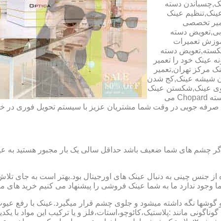
ک,چسباندن دسته
ینک,تنظیم عینک
عمیر تخصصی
ابی,تعویض دسته
آموزش تعمیرات
شکسته,تعویض دسته
ه عینک خود را تعمیر
ینک مرکز تهران,تعمیر
دن شیشه عینک,کج شدن
وی عینک,شکستن عینک
فلزی,تعمیر عینک بچه گانه,دسته Rey Ban,دسته AO,دسته Police,دسته Chopard می
ای صرفه جویی در وقت شما مشتریان عزیز با سیستم تحویل فوری در
گر چشم های شما ضعیف باشد حداقل سالی یک بار مجبور هستید به عین
از جنس چینی به دنبال عینک های اورجینال بود.بهتر است به جای تلا
شما وجود ندارد ما به شما عینک فروشی را پیشنهاد می کنیم خرید های م
شها نگه داشته میشود و جلوی چشم قرار میگیرد.عینک با رفع عیوب ان
 گوناگونی مانند :پلاستیک،کائوچو،استات،فلز و یا ترکیب این مواد با ی