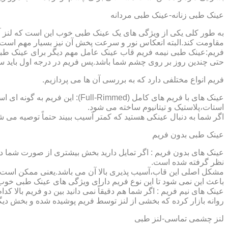
عینک طبی زنانه-عینک طبی مردانه
به طور کلی یکی از ویژگی های یک عینک طبی خوب این است که لنز آ
مقاومت کند.البته انعکاس نور و سرعت پخش آن نیز بسیار مهم است ک
فریم:عینک طبی نیمه فریم قاب عینک عامل مهم دیگر برای عینک طبی
حتی چندین روز بر روی چشم شما باشد.پس فریم در درجه اول باید س
فریم انواع مختلفی دارد که به بررسی آن ها می پردازیم.
عینک های با فریم های کامل (ed
استات،پلاستیک و تیتانیوم ساخته می شود.
اگر شما به دنبال عینکی هستید که کمتر آسیب ببیند حتماً توصیه می شو
عینک طبی بدون فریم
عینک های بدون فریم : اگر تمایل دارید بخش بیشتری از صورت شما دی
نظر گرفته شده است.
مشکل اصلی این قاب،آسیب پذیری بالا آن می باشد.یعنی ممکن است لنز
باعث این نمی شود تا این نوع فریم دارای ویژگی های عینک طبی خوب
عینک های نیم فریم : اگر شما هم دقیقاً نمی دانید بین دو فریم بالا 
روانه بازار کرده که بخشی از لنز توسط فریم پوشیده شده و بخش دیگ
لنز چشمی تماسی-لنز طبی