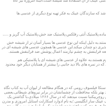
ابندایی ترین ماده ای که در ساخت عدسی عینک از آن استفاده شد شیشه است.البته امروزه نیز گاه
 که سازندگان عینک به فکر تهیه نوع دیگری از عدسی ها
ند.به دلیل اینکه این نوع عدسی ها بسیار آسان تر از شیشه خش
ذیری دو چندان میکند.این عدسی ها همچون عدسی های شیشه ای در
اشعه فرابنفش به چشم نیازمند اعمال پوشش ضد فرابنفش هستند.
م هستند،به علاوه از عدسی های شیشه ای یا پلاستیکی هم
 در نمره های بالا دید جانبی را بیشتر از همتایان دیگر خود محدود
سنکا فیلسوف رومی که در هنگام مطالعه از لیوان آب به کتاب نگاه
د بهتر بلکه محافظت از چشمانشان در برابر نیروهای شیطانی.بعضی
دیگر عقیده دارند اولین عینک توسط سالوینو دارماتی اهل ایتالیا در سال ۱۲۸۴ میلادی ساخته شده،برخی دیگر اختراع عینک را به مردی به نام روچربیکنبا نسبت میدهند که در سال ۱۲۶۶ میلادی،با گذاشتن یک
وط و کلمات را درشت تر و واضح تر می دید.اما چیزی که مشخص است این است که در سال ۱۷۲۷ میلادی یک عینک ساز انگلیسی ؛به نام ادوارد اسکارلت استایل امروزی و مدرن
 هر فردی که ساخته شده باشد؛به یکی از ابزاری ترین و کاربردی