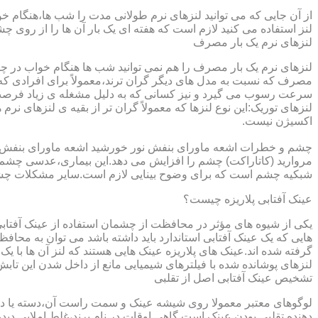
از آن جایی که می توانید لنزهای نرم طولانی مدت را شب ها،هنگام خو
لنز استفاده می کنید لازم است که هفته ای یک بار آن ها را از روی 
لنزهای نرم یک بار مصرف
لنزهای نرم یک بار مصرف را هم نمی توانید شب ها هنگام خواب در چشم
مصرف که نسبت به مدل های دیگر گران ترند،معمولاً برای افرادی که
سرعت رسوب می گیرد و نیز کسانی که به دلیل مشغله ی زیاد فرصت ت
لنزهای توریک:این نوع لنزها که معمولاً گران تر از بقیه ی لنزهای نر
اکسیژن نیست.
مروارید (کاتاراکت) چشم را افزایش می دهد.این بیماری،عدسی چشم ر
شبکیه چشم است که برای وضوح بینایی لازم است.سایر مشکلات چش
عینک آفتابی پلاریزه چیست؟
یکی از شیوه های مؤثر در محافظت از چشمان استفاده از عینک آفتاب
گرفته شده اند.عینک های پلاریزه عینک هایی هستند که لنز آن ها با ی
لنزهای پوشانده شده با فیلترهای شیمیایی مانع از داخل شدن این تابش
تشخیص عینک آفتابی اصل از تقلبی
لوگوهای معتبر معمولا روی شیشه عینک و سمت راست آن،دسته یا داخل 
دهنده تقلبی بودن عینک است.گاهی اوقات در نام برند،غلط املایی دیده