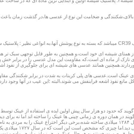
عدسی یا لنز :جنس عدسی عینکها از دو دسته ی کلی ساخته شده :۱ : شیشه۲: پلاستیک شیشه اولین و 
الای،شکنندگی و ضخامت این نوع از عدسی ها،در گذشت زمان باعث شد
ز همتای شیشه ای خود است،و همچنین به طور قابل توجهی سبک تر هست
نازک از ماده ای است،که مقاومت این مدل عدسی را در برابر خش پ
خوردارند.همچنین همانند عدسی های شیشه ای برای جلوگیری از نفوذ 
 های عینک است.عدسی های پلی کربنات به شدت در برابر شکنندگی مقاو
مانع نفوذ اشعه فرابنفش می شوند،البته ؛این عیب در آنها وجود دارد که
یند که حدود دو هزار سال پیش اولین ایده ی استفاده از عینک توسط 
 در همان دوره ی زمانی چینی ها عینک را ساخته اند اما نه برای دی
گوی شیشه ای روی کتاب خط
و طرف صورت هستند.به هر حال عینک در هر زمان و از هر ماده و توسط