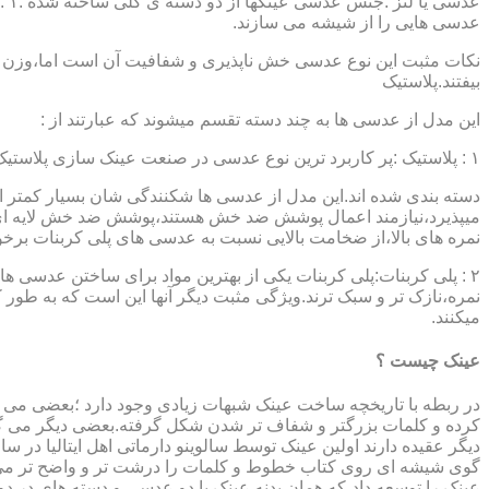
عدسی هایی را از شیشه می سازند.
نکات مثبت این نوع عدسی خش ناپذیری و شفافیت آن است اما،وزن ب
بیفتند.پلاستیک
این مدل از عدسی ها به چند دسته تقسم میشوند که عبارتند از :
۱ : پلاستیک :پر کاربرد ترین نوع عدسی در صنعت عینک سازی پلاستیک CR39 میباشد که بسته به نوع پوشش آنها،به انواعی نظیر : پلاستیک ساده،پلاستیک آنتی رفلکس،پلاستیک ضد خش،پلاستیک آب گریز و …..
دسته بندی شده اند.این مدل از عدسی ها شکنندگی شان بسیار کمتر ا
میپذیرد،نیازمند اعمال پوشش ضد خش هستند،پوشش ضد خش لایه ای 
نمره های بالا،از ضخامت بالایی نسبت به عدسی های پلی کربنات بر
۲ : پلی کربنات:پلی کربنات یکی از بهترین مواد برای ساختن عدسی
نمره،نازک تر و سبک ترند.ویژگی مثبت دیگر آنها این است که به طور کل 
میکنند.
عینک چیست ؟
در ربطه با تاریخچه ساخت عینک شبهات زیادی وجود دارد ؛بعضی می گو
کرده و کلمات بزرگتر و شفاف تر شدن شکل گرفته.بعضی دیگر می گویند
عینک را توسعه داد،که همان بدنه عینک با دو عدسی و دسته های در د