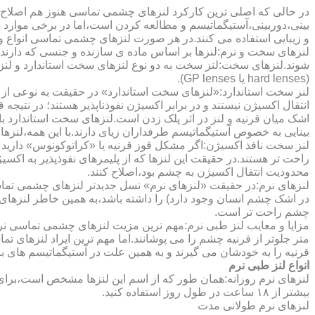
در حالی که اصلی ترین کارکرد لنزهای چشمی تماسی هنوز هم اصلاح 
بینی،دوربینی،آستیگماتیسم و مطالعه کردن است،اما در برخی موارد اف
و زیبایی استفاده می کنند.در هر صورت لنزهای چشمی تماسی انواع و ک
لنزهای سخت و نرم:لنزها بر اساس ماده ی سازنده و جنسی که دارند
شوند.لنزهای سخت:لنز سخت به دو نوع لنزهای سخت استاندارد و ل
(hard lenses یا GP lenses).
لنز سخت استاندارد:«لنزهای سخت استاندارد» در حقیقت به نوعی از 
انتقال اکسیژن نیستند و در برابر اکسیژن نفوذناپذیر هستند؛ در نتیجه 
اشک میان قرنیه و لنز در اثر پلک زدن است.لنزهای سخت استاندارد ب
بینایی به خصوص آستیگماتیسم طرفداران زیای دارند.با این همه،لنزها
لنز سخت نافذ اکسیژن:اگر مشکل قوز قرنیه یا «کراتوکونوس» دارید 
محدودیت انتقال اکسیژن به چشم بود،اصلاح کنند.
لنزهای نرم:در حقیقت «لنزهای نرم» نسل جدیدتر لنزهای چشمی تماس
در اشک چشم انسان وجود دارد) را داشته باشد،به همین خاطر لنزهای
چشم راحت تر است.
مزایا و معایب لنز طبی نرم:مهم ترین مزیت لنزهای چشمی تماسی نرم 
متر جلوتر از قرنیه چشم را می پوشانند.اما مهم ترین ایراد لنزهای 
قرنیه را به خودشان می گیرند و به همین علت در آستیگماتیسم های با
انواع لنز طبی نرم
لنزهای نرم روزانه:همان طور که از اسم این لنزها مشخص است،برای اس
بیشتر از ۱۸ ساعت در طول روز استفاده کنید.
لنزهای نرم طولانی مدت