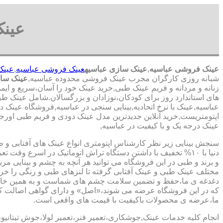
عینک
عینک فروشی عباسیه
,
عینک سازی عباسیه
عینک فروشی عباسیه
,
عینک
شبانه روزی کارگران مجرب عینک فروشی محدوده عباسیه,
عینک ساز
زنانه و مردانه و فریم عینک طبی,خرید عینک خود را آسان،سریع و ای
های استاندارد روز برای کودکان،نوزادان و بزرگسالان.شامل عینک طب
عباسیه,عینک با نرخ اتحادیه,بینایی سنجی در عباسیه,فروشگاه عینک د
اپتومتریست,خرید آنلاین جدیدترین مدل عینک دودی و فریم طبی اورجینا
عینک درجه یک و با کیفیت در عباسیه,
سنجش بینایی زیر نظر کارشناس
اپتومتری انواع عینک های آفتابی و 
دنیا با ۱۰% تخفیف با داشتن دستگاه تراش اتوماتیک در اسرع وقت 
و برند و طبی در این فروشگاه می توانید هر آنچه به چشم و بینایی مر
مختلف عینک طبی و عینک آفتابی گرفته تا لنزهای طبی و رنگی را خری
دغدغه ی ما،حفظ و تضمین سلامت چشم های شماست و به همین خا
که در این فروشگاه عرضه می شوند،«اصل» و دارای گواهی اصالت کا
ما،عرضه ی محصولات باکیفیت با قیمت های واقعی است.
انجام کلیه خدمات عینک,جوشکاری،تعمیر فنر،تعمیر لولا،جوش تیتانیو