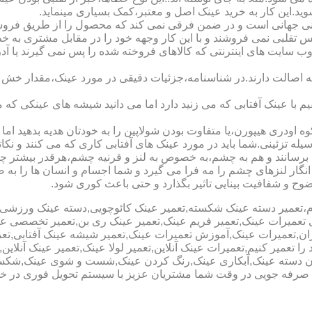
شوید.این کار به خرید عینک اصل و معتبر،کمک بسیاری مینماید.
هانی است و در ضمن فرقی نمی کند که محصول را از طریق فروشگاه ی
س تقلبی نمی فروشند و با این کار وجهه خود را در مقابل مشتری به 
 سایت های اینترنتی که کالاهای فروخته شده را پس نمی گیرند یا 
ه اصالت دارند.در شناسنامه،جزئیات دقیقی در مورد عینک،مقدار خش 
ا عینک آفتابی که می زنید دارد اما می دانید شیشه های عینکی که می
 اودری هیپورن،یا متفاوت بودن شولاپین را به خودتان هدیه بدهید اما م
ه تزئینی.شما باید در مورد عینک های آفتابی کاری که می کنند و نکاتی
برسانند و هم به چشم،به خصوص به لنز و قرنیه چشم،هرقدر بیشتر چش
ری انگار لنزهای چشم را مه فرا می گیرد و شما اجسام و انسان ها را 
ح و شفافیت بینایی تاثیر بگذارد و حتی باعث کوری شود.
نیوم،تعمیر دسته عینک شکسته,تعمیر عینک کائوچویی,دسته عینک ورزش
ی تعمیرات عینک,تعمیر فریم عینک,تعمیر عینک ری بن,تعمیر تخصصی ع
هران,تعمیرات عینک,آموزش تعمیرات عینک,تعمیر شیشه عینک آفتابی,ت
ا تعمیر کنیم,تعمیرات عینک آنلاین,تعمیر لولا عینک,تعمیر عینک آنلای
دن دسته عینک,آبکاری عینک,رنگ کردن عینک,شست و شوی عینک,شکستن
ای صرفه جویی در وقت شما مشتریان عزیز با سیستم تحویل فوری در