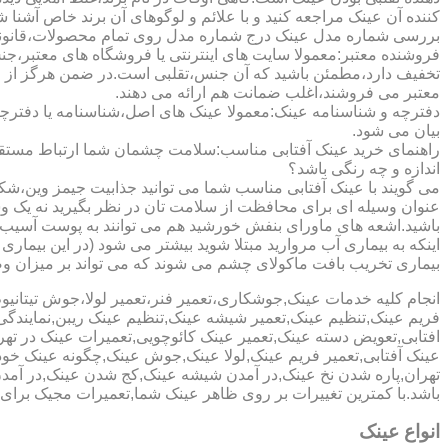
کننده آن عینک مراجعه کنید و با علائم و لوگوهای آن برند خاص آشنا 
بررسی شماره مدل عینک درج شماره مدل روی تمام محصولات،قانونی ج
فروشنده معتبر:معمولا سایت های اینترنتی یا فروشگاه های معتبر،جن
تخفیف دارد،مطمئن باشید که آن جنس،تقلبی است.در ضمن هرگز از وب
معتبر می فروشند،اغلب ضمانت هم ارائه می دهند.
دفترچه و شناسنامه عینک:معمولا عینک های اصل،شناسنامه یا دفترچ
بیان می شود.
راهنمای خرید عینک آفتابی مناسب:سلامت چشمان شما ارتباط مستقیم ب
اندازه و چه رنگی باشد؟
می گویند با عینک آفتابی مناسب شما می توانید جذابیت جیمز وین،شکوه
عنوان وسیله ای برای محافظت از سلامت تان در نظر بگیرید نه یک وسیل
باشید.اشعه های ماورای بنفش خورشید هم می توانند به پوست آسیب 
اینکه به بیماری آب مروارید مبتلا شوید بیشتر می شود (در این بیما
بیماری تخریب بافت ماکولای چشم می شوند که می تواند بر میزان وضو
انجام کلیه خدمات عینک,جوشکاری،تعمیر فنر،تعمیر لولا،جوش تیتا
فریم عینک,تنظیم عینک,تعمیر شیشه عینک,تنظیم عینک ریبن,نمایندگ
افتابی,تعویض دسته عینک,تعمیر عینک کائوچویی,تعمیرات عینک در ت
عینک آفتابی,تعمیر فریم عینک,لولا عینک,جوش عینک,چگونه عینک خود ر
تهران,پاره شدن نخ عینک,در آمدن شیشه عینک,کج شدن عینک,در آم
باشد.با کمترین تغییرات بر روی ظاهر عینک شما,تعمیرات مجیک بر
انواع عینک