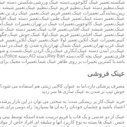
شکسته,تعمیر عینک کائوچویی,دسته عینک ورزشی,شکستن دسته عین
عینک,تنظیم دسته عینک,تنظیم فریم عینک,تنظیم عینک,تعمیر شیشه ع
ریبن,نمایندگی تعمیرات عینک,تعمیر فریم عینک,تعمیر عینک ری بن,ت
عینک,تعمیر دسته عینک,تعمیر عینک طبی,عینک,تعمیر دسته عینک افت
عینک,تعمیر عینک کائوچویی,تعمیرات عینک در تهران,تعمیرات عینک,
عینک,تعمیر شیشه عینک آفتابی,تعمیر قاب عینک,تعمیر دسته عینک 
عینک,تعمیر عینک آفتابی,تعمیر فریم عینک,لولا عینک,جوش عینک,چگون
کنیم,تعمیرات عینک آنلاین,تعمیر لولا عینک,تعمیر عینک آنلاین,تعمیر ع
عینک غرب تهران,تعمیر عینک شمال تهران,پاره شدن نخ عینک,در آم
عینک,در آمدن دسته عینک,آبکاری عینک,رنگ کردن عینک,شست و ش
باشد.با کمترین تغییرات بر روی ظاهر عینک شما,تعمیرات مجیک بر
عینک فروشی
مصرف پزشکی دارد،اما به عنوان کالایی زینتی هم استفاده می شود.ا
خوش تیپ تر شدن به عینک سازی ها سر زدید
خرید عینک،کار پر ریسکی ست؛ به سختی می توان در این بازار پرشده 
اعتماد باشید و چشمان خودتان را به آن ها بسپارید؛ راه دومی برای 
عینک از دو عدسی و یک قاب یا فریم درست شده استکه توسط بینی و گو
جنس :عینک ها بسته به نوع کاربرد آنها و سلیقه ای افراد خاص از مواد