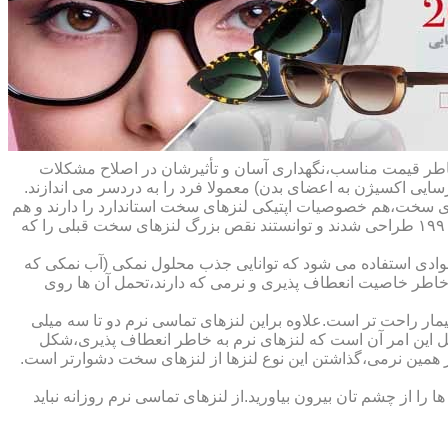
ه خاطر قیمت مناسب،نگهداری آسان و تأثیرشان در اصلاح مشکلات
سایی اکسیژن به اعضای بدن) معمولا فرد را به دردسر می اندازند.
ای سخت،هم خصوصیات اپتیکی لنزهای سخت استاندارد را دارند و هم
راحت تر هستند.در حقیقت این لنزها که از پلیمرهای نفوذپذیر به اکسیژن ساخته شده اند،در اواخر دهه ی ۱۹۷۰ و در طول دهه های ۱۹۸۰ و ۱۹۹۰ طراحی شدند و توانستند نقص بزرگ لنزهای سخت قبلی را که
وادی استفاده می شود که توانایی جذب محلول نمکی (آب نمکی که
 خاطر خاصیت انعطاف پذیری و نرمی که دارند،تحمل آن ها روی
مار راحت تر است.علاوه براین لنزهای تماسی نرم دو تا سه میلی
لیل این امر آن است که لنزهای نرم به خاطر انعطاف پذیری،شکل
اطر همین نرمی،گذاشتن این نوع لنزها از لنزهای سخت دشوارتر است.
ا از چشم تان بیرون بیاورید.از لنزهای تماسی نرم روزانه نباید