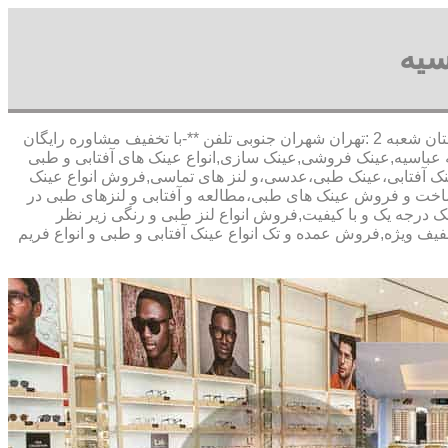
سیه
,آدرس شعبه 1 :تهران شاهین شمالی بیست متری گلستان شعبه 2 :تهران شهران جنوبی تلفن **-با تخفیف مشاوره رایگان
عباسیه,عینک فروشی,عینک سازی,انواع عینک های آفتابی و طبی
 عینک آفتابی،عینک طبی،عدسی،و لنز های تماسی,فروش انواع عینک
ه,ساخت و فروش عینک های طبی،مطالعه و آفتابی و لنزهای طبی در
نک درجه یک و با کیفیت,فروش انواع لنز طبی و رنگی زیر نظر
تخفیف ویژه,فروش عمده و تک انواع عینک آفتابی و طبی و انواع فریم