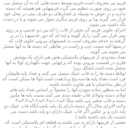
فریم نیز معروف است.فریم،توسط دسته هایی که به آن متصل می
شود،بر روی صورت تنظیم می گردد.فریمهایی هم هستند که دسته
ندارند و در عوض به وسیله ی فشارهای دو طرف بینی در محل خود
قرار می گیرند ویا بر روی فریم دیگری سوار می شوند و یا در دست
نگه داشته می شوند
اجزای جلویی فریم :آن بخش از قاب را که بین دو عدسی و بر روی
بینی قرار می گیرد را پل گویند و لبه ای که دور عدسیهـا را در بر
گرفته،به حدقه معروف است.به قسمتهای بیرونی جلوی قاب که
درمنتها الیه سمت چپ و راست،در نقاطی که دسته ها به آنها متصل
می شوند،می گویند.
تعداد معدودی از فریمهای پلاستیکی،هنوز هم دارای یک پوشش
فلزی در قسمت بیرونی بوده که پرچهایی جهت نگهداری لولا به آنها
متصل شده است.(شکل زیر)
لولاها،دسته ها را به قاب عینک متصل می کنند و تعداد پایه هایشان
فرد است.تعداد پایه ها،سه،پنج و یا هفت است.لولا ها ممکن است که
از نظر ساختمان با هم تفاوت داشته باشند.
اما،به منظور ساده نمودن،آنها را معمولاً بر اساس تعداد پایه های
لولای دسته ولولای قاب طبقه بندی می کنند.نسبت پایه ها مابین
دسته و قاب متغیر می باشد.مثلاً،۲به۱،۱به۲،۳به۲،۲به۳،۴به۳
و۳به۴٫(برای مثال،اگر دسته،دارای یک پایه باشد،آنگاه قاب عینک دو
پایه دارد و بر عکس اگر قاب عینک دارای دو پایه باشد،دسته می
بایست یک پایه داشته باشد.)
بعضی از فریمها دارای پد می باشند.پد،قطعه ای پلاستیکی است که
بر روی بینی قرار می گیرد،تا فریم را نگه دارد.پدها ممکن است