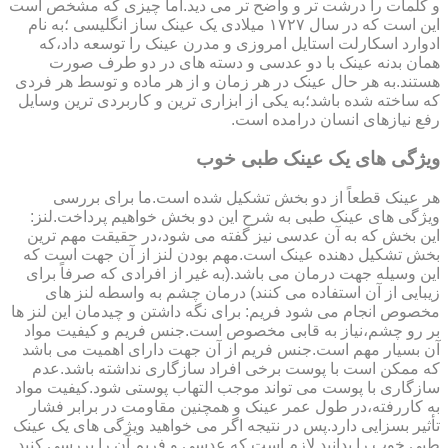
و کلمات را درشت تر و واضح تر می دید.اما چیزی که مشخص است
این است که در سال ۱۷۲۷ میلادی یک عینک ساز انگلیسی ؛به نام
ادوارد اسکارلت استایل امروزی و مدرن عینک را توسعه داد،که
همان بدنه عینک با دو عدسی و دسته های در دو طرف صورت
هستند.به هر حال عینک در هر زمان و از هر ماده و توسط هر فردی
که ساخته شده باشد؛به یکی از ابزاری ترین و کاربردی ترین وسایل
رفع نیازهای انسان درامده است.
ویژگی های یک عینک طبی خوب
هر عینک قطعاً از دو بخش تشکیل شده است.ما برای بررسی
ویژگی های عینک طبی به شرح این دو بخش خواهیم پرداخت.لنز:
این بخش که به آن عدسی نیز گفته می شود،در حقیقت مهم ترین
بخش تشکیل دهنده عینک است.مهم بودن لنز از آن جهت است که
این وسیله جهت درمان می باشد.(به غیر از افرادی که صرفاً برای
زیبایی از آن استفاده می کنند) درمان چشم به واسطه لنز های
مخصوص انجام می شود فریم: برای نگه داشتن و چیدمان این لنز ها
بر رو چشم،نیاز به قابی مخصوص است.جنس فریم و کیفیت مواد
آن بسیار مهم است.جنس فریم از آن جهت دارای اهمیت می باشد
که ممکن است با پوست برخی افراد سازگاری نداشته باشد.عدم
سازگاری با پوست می تواند موجب التهاب پوستی شود.کیفیت مواد
به کاررفته،در طول عمر عینک و همچنین مقاومت در برابر فشار
تأثیر بسزایی دارد.پس در نتیجه اگر می خواهید ویژگی های یک عینک
طبی خوب را بدانید لازم است که عدسی و فریم آن را بررسی کنید