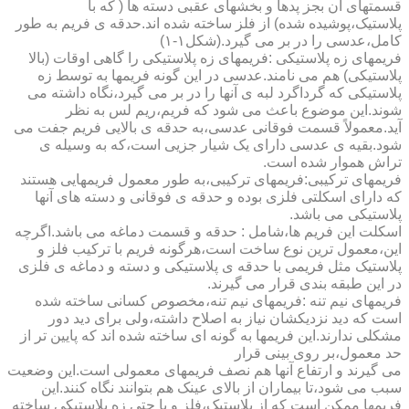
قسمتهای آن بجز پدها و بخشهای عقبی دسته ها ( که با
پلاستیک،پوشیده شده) از فلز ساخته شده اند.حدقه ی فریم به طور
کامل،عدسی را در بر می گیرد.(شکل۱-۱)
فریمهای زه پلاستیکی :فریمهای زه پلاستیکی را گاهی اوقات (بالا
پلاستیکی) هم می نامند.عدسی در این گونه فریمها به توسط زه
پلاستیکی که گرداگرد لبه ی آنها را در بر می گیرد،نگاه داشته می
شوند.این موضوع باعث می شود که فریم،ریم لس به نظر
آید.معمولاً قسمت فوقانی عدسی،به حدقه ی بالایی فریم جفت می
شود.بقیه ی عدسی دارای یک شیار جزیی است،که به وسیله ی
تراش هموار شده است.
فریمهای ترکیبی:فریمهای ترکیبی،به طور معمول فریمهایی هستند
که دارای اسکلتی فلزی بوده و حدقه ی فوقانی و دسته های آنها
پلاستیکی می باشد.
اسکلت این فریم ها،شامل : حدقه و قسمت دماغه می باشد.اگرچه
این،معمول ترین نوع ساخت است،هرگونه فریم با ترکیب فلز و
پلاستیک مثل فریمی با حدقه ی پلاستیکی و دسته و دماغه ی فلزی
در این طبقه بندی قرار می گیرند.
فریمهای نیم تنه :فریمهای نیم تنه،مخصوص کسانی ساخته شده
است که دید نزدیکشان نیاز به اصلاح داشته،ولی برای دید دور
مشکلی ندارند.این فریمها به گونه ای ساخته شده اند که پایین تر از
حد معمول،بر روی بینی قرار
می گیرند و ارتفاع آنها هم نصف فریمهای معمولی است.این وضعیت
سبب می شود،تا بیماران از بالای عینک هم بتوانند نگاه کنند.این
فریمها ممکن است که از پلاستیک،فلز و یا حتی زه پلاستیکی ساخته