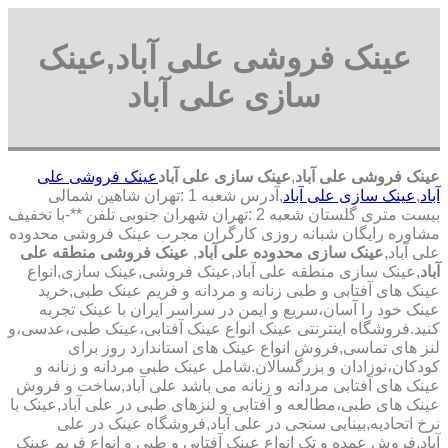
عینک فروشی علی آباد,عینک
سازی علی آباد
عینک فروشی علی آباد
,
عینک سازی علی آباد
عینک فروشی علی
آباد
,
عینک سازی علی آباد
,آدرس شعبه 1 :تهران شاهین شمالی
بیست متری گلستان شعبه 2 :تهران شهران جنوبی تلفن **-با تخفیف
مشاوره رایگان شبانه روزی کارگران مجرب عینک فروشی محدوده
علی آباد,
عینک سازی محدوده علی آباد
,
عینک فروشی منطقه علی
آباد
,عینک سازی منطقه علی آباد,عینک فروشی,عینک سازی,انواع
عینک های آفتابی و طبی زنانه و مردانه و فریم عینک طبی,خرید
عینک خود را آسان،سریع و ایمن در سراسر ایران با عینک تجربه
کنید.فروشگاه اینترنتی عینک انواع عینک آفتابی،عینک طبی،عدسی،و
لنز های تماسی,فروش انواع عینک های استاندارد روز برای
کودکان،نوزادان و بزرگسالان.شامل عینک طبی مردانه و زنانه و
عینک های آفتابی مردانه و زنانه می باشد علی آباد,ساخت و فروش
عینک های طبی،مطالعه و آفتابی و لنزهای طبی در علی آباد,عینک با
نرخ اتحادیه,بینایی سنجی در علی آباد,فروشگاه عینک در علی
آباد,فروش عمده و تک انواع عینک آفتابی و طبی و انواع فریم عینک