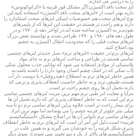
را به دردسر می اندازند.
لنز سخت نافذ اکسیژن:اگر مشکل قوز قرنیه یا «کراتوکونوس»
دارید بهتر است از «لنزهای سخت نافذ اکسیژن» استفاده کنید.این
نوع لنزهای سخت،هم خصوصیات اپتیکی لنزهای سخت استاندارد را
دارند و هم راحت تر هستند.در حقیقت این لنزها که از پلیمرهای
نفوذپذیر به اکسیژن ساخته شده اند،در اواخر دهه ی ۱۹۷۰ و در
طول دهه های ۱۹۸۰ و ۱۹۹۰ طراحی شدند و توانستند نقص بزرگ
لنزهای سخت قبلی را که محدودیت انتقال اکسیژن به چشم
بود،اصلاح کنند.
لنزهای نرم:در حقیقت «لنزهای نرم» نسل جدیدتر لنزهای چشمی
تماسی هستند.در طراحی و ساخت لنزهای نرم به جای مواد
پلاستیکی از موادی استفاده می شود که توانایی جذب محلول نمکی
(آب نمکی که در اشک چشم انسان وجود دارد) را داشته باشد،به
همین خاطر لنزهای نرم به اصطلاح «هیدروفیل» یا دوست دار آب
هستند،طبیعی ترند و به خاطر خاصیت انعطاف پذیری و نرمی که
دارند،تحمل آن ها روی چشم راحت تر است.
مزایا و معایب لنز طبی نرم:مهم ترین مزیت لنزهای چشمی تماسی
نرم این است که به خاطر انعطاف پذیری ای که دارند،تحمل آن ها
برای بیمار راحت تر است.علاوه براین لنزهای تماسی نرم دو تا سه
میلی متر جلوتر از قرنیه چشم را می پوشانند.اما مهم ترین ایراد
لنزهای تماسی نرم ناتوانی آن ها در اصلاح مشکل «آستیگماتیسم
قرنیه» است.دلیل این امر آن است که لنزهای نرم به خاطر انعطاف
پذیری،شکل قرنیه را به خودشان می گیرند و به همین علت در
آستیگماتیسم های بالاتر از یک و نیم تجویز نمی شوند.از سوی دیگر