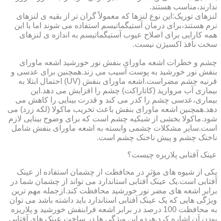
ندارند،مناسب هستند.
لنزهای توریک:این نوع لنزها که معمولاً گران تر از بقیه ی لنزهای
نرم هستند،برای درمان آستیگماتیسم استفاده می شوند اما با این
همه کارایی برای اصلاح عیوب آستیگماتیسم به اندازه ی لنزهای
سخت نافذ اکسیژن نیست.
چشم و خطرات اشعه ماورای بنفش نور خورشید اشعه ماورای
بنفش نور خورشید به پوست آسیب می زند.همچنین برای عدسی و
قرنیه چشم مضراست.اشعه ماورای بنفش (UV) احتمال ابتلا به
بیماری آب مروارید (کاتاراکت) چشم را افزایش می دهد.این
بیماری،عدسی چشم را کدر می کند و قدرت بینایی را کاهش می
دهد.همچنین اشعه ماورای بنفش باعث تخریب ماکولا (لکه زرد) می
شود.ماکولا بخشی از شبکیه چشم است که برای وضوح بینایی لازم
است.سایر مشکلات چشمی وابسته به اشعه ماورای بنفش شامل
ناخنک چشم و پیش ناخنک چشم است.
عینک آفتابی پلاریزه چیست؟
یکی از شیوه های مؤثر در محافظت از چشمان استفاده از عینک
آفتابی است.یک عینک آفتابی استاندارد می تواند از چشمان شما در
برابر اشعه های مضر نور خورشید محافظت کند.ازجمله مهم ترین
ویژگی هایی که یک عینک آفتابی استاندارد باید داشته باشد می توان
به محافظت 100 درصد در برابر اشعه فرابنفش خورشید و پلاریزه
بودن آن اشاره کرد.هردو این ویژگی ها در ساخت عینک های آفتابی