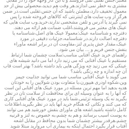
معتبر،جنس تقلبی نمی فروشند و با این کار وجهه خود را در مقابل
مشتری به خطر نمی اندازند.هر وقت هم دیدید،محصولی بیش از حد
معمول تخفیف دارد،مطمئن باشید که آن جنس،تقلبی است.در ضمن
هرگز از وب سایت های اینترنتی که کالاهای فروخته شده را پس
نمی گیرند یا آدرس و تلفن مشخصی ندارند،خرید.وب سایت هایی که
عینک های معتبر می فروشند،اغلب ضمانت هم ارائه می دهند.
دفترچه و شناسنامه عینک:معمولا عینک های اصل،شناسنامه یا
دفترچه اصالت دارند.در شناسنامه،جزئیات دقیقی در مورد
عینک،مقدار خش پذیری لنز،مقاومت آن در برابر اشعه ماوراء
بنفش،جنس فریم و … بیان می شود.
راهنمای خرید عینک آفتابی مناسب:سلامت چشمان شما ارتباط
مستقیم با عینک آفتابی که می زنید دارد اما می دانید شیشه های
عینکی که می زنید چه ویژگی هایی باید داشته باشد؟ بهتر است قاب
آن چه اندازه و چه رنگی باشد؟
می گویند با عینک آفتابی مناسب شما می توانید جذابیت جیمز
وین،شکوه اودری هیپورن،یا متفاوت بودن شولاپین را به خودتان
هدیه بدهید اما مهم ترین مسئله در مورد عینک های آفتابی این است
که آنها را به عنوان وسیله ای برای محافظت از سلامت تان در نظر
بگیرید نه یک وسیله تزئینی.شما باید در مورد عینک های آفتابی کاری
که می کنند و نکاتی که هنگام خرید آنها باید در نظر بگیرید،اطلاعات
کامل داشته باشید.اشعه های ماورای بنفش خورشید هم می توانند
به پوست آسیب برسانند و هم به چشم،به خصوص به لنز و قرنیه
چشم،هرقدر بیشتر چشمان شما بدون محافظ در مقابل اشعه
آفتاب قرار بگیرد احتمال اینکه به بیماری آب مروارید مبتلا شوید