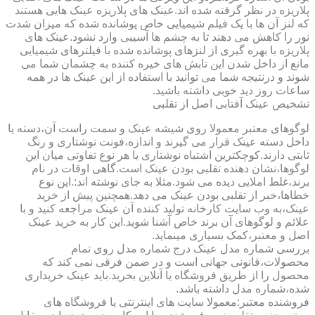
پلاریزه در نظر گرفته شده اند.عینک های پلاریزه عینک هایی هستند
که لنز آن ها با یک فیلم شیمیایی خاص پوشانده شده که میزان شدت
نور را کاهش می دهند تا به چشم ها آسیبی وارد نشود.عینک های
پلاریزه با بهره گیری از لنزهای پوشانده شده با فیلترهای شیمیایی
مانع از داخل شدن این تابش های خیره کننده به چشمان شما می
شوند و درنتیجه شما می توانید با استفاده از این عینک ها در همه
ساعات روز دید خوبی داشته باشید.
تشخیص عینک آفتابی اصل از تقلبی
لوگوهای معتبر معمولا روی شیشه عینک و سمت راست آن،دسته یا
داخل دسته عینک قرار می گیرند و اندازه،فونت نوشتاری و رنگ
ثابتی دارند.کوچکترین اشتباه نوشتاری یا هر نوع تفاوتی میان این
لوگوها،نشان دهنده تقلبی بودن عینک است.گاهی اوقات در نام
برند،غلط املایی دیده می شود.مثلا به جای نوشته اند:.این نوع
خطاها،خبر از تقلبی بودن عینک می دهد.همچنین پیش از خرید
عینک،به وب سایت کارخانه تولید کننده آن عینک مراجعه کنید و با
علائم و لوگوهای آن برند خاص آشنا شوید.این کار به خرید عینک
اصل و معتبر،کمک بسیاری مینماید.
بررسی شماره مدل عینک درج شماره مدل روی تمام
محصولات،قانونی جهانی است و در ضمن فرقی نمی کند که
محصول را از طریق فروشگاه یا آنلاین بخرید.باید عینک خریداری
شده،شماره مدل داشته باشد.
فروشنده معتبر:معمولا سایت های اینترنتی یا فروشگاه های