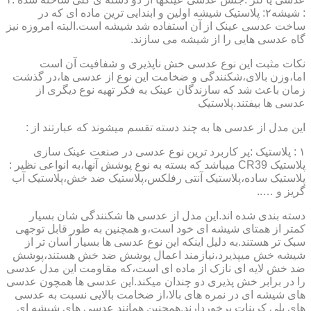
: شیشه۲: پلاستیک شیشه اولین و ابندایی ترین ماده ای که در
ساخت عدسی عینک از آن استفاده شد شیشه است.البته امروزه نیز
گاه عدسی هایی را از شیشه می سازند.
نکات مثبت این نوع عدسی خش ناپذیری و شفافیت آن است
اما،وزن بالای،شکنندگی و ضخامت این نوع از عدسی ها،در گذشت
زمان باعث شد که سازندگان عینک به فکر تهیه نوع دیگری از
عدسی ها بیفتند.پلاستیک
این مدل از عدسی ها به چند دسته تقسم میشوند که عبارتند از :
۱ : پلاستیک :پر کاربرد ترین نوع عدسی در صنعت عینک سازی
پلاستیک CR39 میباشد که بسته به نوع پوشش آنها،به انواعی نظیر :
پلاستیک ساده،پلاستیک آنتی رفلکس،پلاستیک ضد خش،پلاستیک آب
گریز و …..
دسته بندی شده اند.این مدل از عدسی ها شکنندگی شان بسیار
کمتر از همتای شیشه ای خود است،و همچنین به طور قابل توجهی
سبک تر هستند.به دلیل اینکه این نوع عدسی ها بسیار آسان تر از
شیشه خش میپذیرد،نیازمند اعمال پوشش ضد خش هستند،پوشش
ضد خش لایه ای نازک از ماده ای است،که مقاومت این مدل عدسی
را در برابر خش پذیری دو چندان میکند.این عدسی ها همچون عدسی
های شیشه ای در نمره های بالا،از ضخامت بالایی نسبت به عدسی
های پلی کربنات برخوردارند.همچنین همانند عدسی های شیشه ای