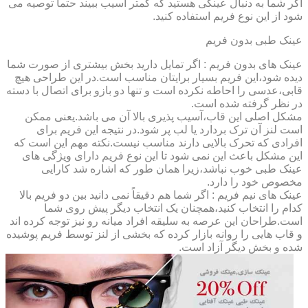
اگر شما به دنبال عینکی هستید که کمتر آسیب ببیند حتماً توصیه می
شود از این نوع فریم استفاده کنید.
عینک طبی بدون فریم
عینک های بدون فریم : اگر تمایل دارید بخش بیشتری از صورت شما
دیده شود،این فریم بسیار برایتان مناسب است.در این طراحی هیچ
قابی،عدسی را احاطه نکرده است و تنها دو بازو برای اتصال با دسته
در نظر گرفته شده است.
مشکل اصلی این قاب،آسیب پذیری بالا آن می باشد.یعنی ممکن
است لنز آن ترک بردارد یا لب پر شود.در نتیجه این فریم برای
افرادی که تحرک بالایی دارند مناسب نیست.نکته مهم این است که
این مشکل باعث این نمی شود تا این نوع فریم دارای ویژگی های
عینک طبی خوب نباشد،زیرا همان طور که اشاره شد کارایی
مخصوص خود را دارد.
عینک های نیم فریم : اگر شما هم دقیقاً نمی دانید بین دو فریم بالا
کدام را انتخاب کنید،همچنان یک انتخاب دیگر پیش روی شما
است.طراحان این عرصه به سلیقه افراد میانه رو نیز توجه کرده اند
و قاب هایی را روانه بازار کرده که بخشی از لنز توسط فریم پوشیده
شده و بخش دیگر آزاد است.