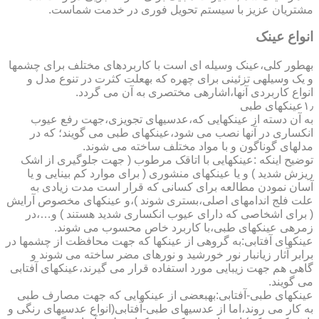
مشتریان عزیز با سیستم تحویل فوری در خدمت شماست.
انواع عینک
به­طور کلی،عینک وسیله ای است با کاربردهای مختلف برای چشمها
و یک وسیله­ی تزئینی برای چهره که به­علت کثرت در تنوع مدل و
انواع کاربردی آنها،اشاره­ی مختصری به آن می گردد.
۱٫عینکهای طبی
به آن دسته از عینکهایی که،عدسیهای تجویزی،جهت رفع عیوب
انکساری در آنها نصب می شود،عینکهای طبی می گویند؛ که در
مدلهای گوناگون و با مواد مختلف ساخته می شوند.
توضیح اینکه :عینکهایی با اتاقک مرطوب ( جهت جلوگیری از اشک
ریزش شدید ) و یا عینکهای منشوری ( برای موارد کم بینایی و یا
آسان نمودن مطالعه برای کسانی که قرار است مدت زیادی به
علت فلج اندامهای اصلی،بستری شوند )،و عینکهای مخصوص آرایش
( برای اشخاصی که دارای عیوب انکساری شدید هستند ) و…،در
زمره­ی عینکهای طبی،با کاربرد خاص محسوب می شوند.
عینکهای آفتابی:به گروهی از عینکها که جهت محافظت از چشمها در
برابر آثار زیانبار نور خورشید و نورهای مضر ساخته می شوند و
گاهی هم جهت زیبایی مورد استفاده قرار می گیرند،عینکهای آفتابی
می گویند.
عینکهای طبی-آفتابی:به­بعضی از عینکهایی که جهت مصارف طبی
به کار می روند،اما از عدسیهای طبی-آفتابی(انواع عدسیهای رنگی و