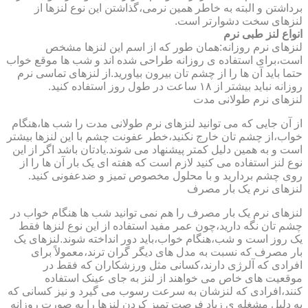
برداشتن و البته به خاطر همین نرمی،گذاشتن این نوع لنزها از
لنزهای سخت دشوارتر است.
انواع لنز طبی نرم
لنزهای نرم روزانه:همان طور که از اسم این لنزها مشخص
است،برای استفاده ی روزانه طراحی شده اند و شب ها موقع خواب
حتما باید آن ها را از چشم تان بیرون بیاورید.از لنزهای تماسی نرم
روزانه نباید بیشتر از ۱۸ ساعت در طول روز استفاده کنید.
لنزهای نرم طولانی مدت
از آن جایی که می توانید لنزهای نرم طولانی مدت را شب ها،هنگام
خواب،از چشم تان خارج نکنید،خطر عفونت چشم با این لنزها بیشتر
است و به همین دلیل کمتر پیشنهاد می شوند.یادتان باشد اگر از این
نوع لنز استفاده می کنید لازم است که هفته ای یک بار آن ها را از
روی چشم بردارید و با محلول مخصوص تمیز و ضدعفونی کنید.
لنزهای نرم یک بار مصرف
لنزهای نرم یک بار مصرف را هم نمی توانید شب ها هنگام خواب در
چشم تان نگه دارید،چون عمر مفید استفاده از این نوع لنزها فقط
یک روز است و شب،هنگام خواب،باید دور انداخته شوند.لنزهای یک
بار مصرف که نسبت به مدل های دیگر گران ترند،معمولاً برای
افرادی که آلرژی دارند،کسانی مثل ورزشکاران که فقط در
موقعیت های خاص می خواهند از لنز به جای عینک استفاده
کنند،افرادی که لنزشان به سرعت رسوب می گیرد و نیز کسانی که
به دلیل مشغله ی زیاد فرصت تمیز کردن لنزها را به صورت روزانه