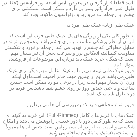
باشد.قطعاً قرار گرفتن در معرض تابش اشعه نور فرابنفش (UV) در
طول عمر افراد تأثیر بسزایی دارد و ممکن است مشکلاتی برای
چشم او ازجمله آب مروارید و دژنراسیون ماکولا،ایجاد کند.
عینک طبی زنانه-عینک طبی مردانه
به طور کلی یکی از ویژگی های یک عینک طبی خوب این است که
لنز آن از نظر پزشکی مناسب بیماری چشم باشد و همچنین بتواند در
مقابل خطراتی که چشم را تهدید می کند ازجمله برخورد و شکستی
مقاومت کند.البته انعکاس نور و سرعت پخش آن نیز بسیار مهم
است که هنگام خرید عینک باید درباره این موضوعات از فروشنده
سؤال کنید.
فریم:عینک طبی نیمه فریم قاب عینک عامل مهم دیگر برای عینک
طبی می باشد.فریم از چندین جهت حائز اهمیت است.اول اینکه
وزن آن بسیار مهم است زیرا در برخی موارد ممکن است چندین
ساعت و یا حتی چندین روز بر روی چشم شما باشد.پس فریم در
درجه اول باید سبک باشد.
فریم انواع مختلفی دارد که به بررسی آن ها می پردازیم.
عینک های با فریم های کامل (Full-Rimmed): این فریم به گونه ای
است که به طور کامل دور تا دور عدسی را پوشش می دهد و امکان
شکستی و آسیب به لنز در آن بسیار پایین است.جنس آن ها معمولاً
از استات،پلاستیک و تیتانیوم ساخته می شود.