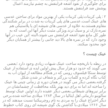
برای جلوگیری از نفوذ اشعه فرابنفش به چشم نیازمند اعمال
پوشش ضد فرابنفش هستند.
۲ : پلی کربنات:پلی کربنات یکی از بهترین مواد برای ساختن عدسی
های عینک است.عدسی های پلی کربنات به شدت در برابر شکنندگی
مقاوم هستند،به علاوه از عدسی های شیشه ای یا پلاستیکی هم
نمره،نازک تر و سبک ترند.ویژگی مثبت دیگر آنها این است که به
طور کل مانع نفوذ اشعه فرابنفش می شوند،البته ؛این عیب در آنها
وجود دارد که در نمره های بالا دید جانبی را بیشتر از همتایان دیگر
خود محدود میکنند.
عینک چیست ؟
در ربطه با تاریخچه ساخت عینک شبهات زیادی وجود دارد ؛بعضی
می گویند که حدود دو هزار سال پیش اولین ایده ی استفاده از عینک
توسط سنکا فیلسوف رومی که در هنگام مطالعه از لیوان آب به
کتاب نگاه کرده و کلمات بزرگتر و شفاف تر شدن شکل
گرفته.بعضی دیگر می گویند در همان دوره ی زمانی چینی ها عینک
را ساخته اند اما نه برای دید بهتر بلکه محافظت از چشمانشان در
برابر نیروهای شیطانی.بعضی دیگر عقیده دارند اولین عینک توسط
سالوینو دارماتی اهل ایتالیا در سال ۱۲۸۴ میلادی ساخته شده،برخی
دیگر اختراع عینک را به مردی به نام روچربیکنبا نسبت میدهند که در
سال ۱۲۶۶ میلادی،با گذاشتن یک گوی شیشه ای روی کتاب خطوط