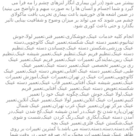
بیشتر می شود (در این بیماری انگار لنزهای چشم را مه فرا می
گیرد و شما اجسام و انسان ها را به صورت مبهم و ناواضح می بینید)
در ضمن اشعه های خورشید باعث بیماری تخریب بافت ماکولای
چشم می شوند که می تواند بر میزان وضوح و شفافیت بینایی تاثیر
بگذارد و حتی باعث کوری شود.
انجام کلیه خدمات عینک,جوشکاری،تعمیر فنر،تعمیر لولا،جوش
تیتانیوم،تعمیر دسته عینک شکسته,تعمیر عینک کائوچویی,دسته
عینک ورزشی,شکستن دسته عینک,چسباندن دسته عینک,تنظیم
دسته عینک,تنظیم فریم عینک,تنظیم عینک,تعمیر شیشه عینک,تنظیم
عینک ریبن,نمایندگی تعمیرات عینک,تعمیر فریم عینک,تعمیر عینک
ری بن,تعمیر تخصصی عینک,تعمیر دسته عینک,تعمیر عینک
طبی,عینک,تعمیر دسته عینک افتابی,تعویض دسته عینک,تعمیر عینک
کائوچویی,تعمیرات عینک در تهران,تعمیرات عینک,آموزش تعمیرات
عینک,تعمیر شیشه عینک آفتابی,تعمیر قاب عینک,تعمیر دسته عینک
شکسته,تعویض دسته عینک,تعمیر عینک آفتابی,تعمیر فریم
عینک,لولا عینک,جوش عینک,چگونه عینک خود را تعمیر
کنیم,تعمیرات عینک آنلاین,تعمیر لولا عینک,تعمیر عینک آنلاین,تعمیر
عینک مرکز تهران,تعمیر عینک غرب تهران,تعمیر عینک شمال
تهران,پاره شدن نخ عینک,در آمدن شیشه عینک,کج شدن عینک,در
آمدن دسته عینک,آبکاری عینک,رنگ کردن عینک,شست و شوی
عینک,شکستن عینک فلزی,تعمیر عینک بچه
گانه,دسته,دسته,دسته,دسته می باشد.با کمترین تغییرات بر روی
ظاهر عینک شما,تعمیرات مجیک برای صرفه جویی در وقت شما