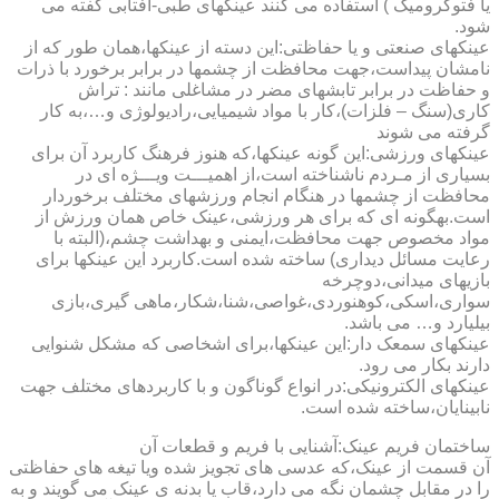
یا فتوکرومیک ) استفاده می کنند عینکهای طبی-آفتابی گفته می
شود.
عینکهای صنعتی و یا حفاظتی:این دسته از عینکها،همان طور که از
نامشان پیداست،جهت محافظت از چشمها در برابر برخورد با ذرات
و حفاظت در برابر تابشهای مضر در مشاغلی مانند : تراش
کاری(سنگ – فلزات)،کار با مواد شیمیایی،رادیولوژی و…،به کار
گرفته می شوند
عینکهای ورزشی:این گونه عینکها،که هنوز فرهنگ کاربرد آن برای
بسیاری از مـردم ناشناخته است،از اهمیـــت ویـــژه ای در
محافظت از چشمها در هنگام انجام ورزشهای مختلف برخوردار
است.به­گونه ای که برای هر ورزشی،عینک خاص همان ورزش از
مواد مخصوص جهت محافظت،ایمنی و بهداشت چشم،(البته با
رعایت مسائل دیداری) ساخته شده است.کاربرد این عینکها برای
بازیهای میدانی،دوچرخه
سواری،اسکی،کوهنوردی،غواصی،شنا،شکار،ماهی گیری،بازی
بیلیارد و… می باشد.
عینکهای سمعک دار:این عینکها،برای اشخاصی که مشکل شنوایی
دارند بکار می رود.
عینکهای الکترونیکی:در انواع گوناگون و با کاربردهای مختلف جهت
نابینایان،ساخته شده است.
ساختمان فریم عینک:آشنایی با فریم و قطعات آن
آن قسمت از عینک،که عدسی های تجویز شده ویا تیغه های حفاظتی
را در مقابل چشمان نگه می دارد،قاب یا بدنه ی عینک می گویند و به