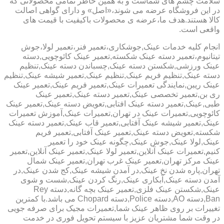
سلامت چشم های شماست و به همین خاطر تمامی محصولاتی که
در این فروشگاه عرضه می شوند،«اصل» و دارای گواهی اصالت
کالا هستند.هدف ما،عرضه ی محصولات باکیفیت با قیمت های
واقعی است.
انجام کلیه خدمات عینک,جوشکاری،تعمیر فنر،تعمیر لولا،جوش
تیتانیوم،تعمیر دسته عینک شکسته,تعمیر عینک کائوچویی,دسته
عینک ورزشی,شکستن دسته عینک,چسباندن دسته عینک,تنظیم
دسته عینک,تنظیم فریم عینک,تنظیم عینک,تعمیر شیشه عینک,تنظیم
عینک ریبن,نمایندگی تعمیرات عینک,تعمیر فریم عینک,تعمیر عینک
ری بن,تعمیر تخصصی عینک,تعمیر دسته عینک,تعمیر عینک
طبی,عینک,تعمیر دسته عینک افتابی,تعویض دسته عینک,تعمیر عینک
کائوچویی,تعمیرات عینک در تهران,تعمیرات عینک,آموزش تعمیرات
عینک,تعمیر شیشه عینک آفتابی,تعمیر قاب عینک,تعمیر دسته عینک
شکسته,تعویض دسته عینک,تعمیر عینک آفتابی,تعمیر فریم
عینک,لولا عینک,جوش عینک,چگونه عینک خود را تعمیر
کنیم,تعمیرات عینک آنلاین,تعمیر لولا عینک,تعمیر عینک آنلاین,تعمیر
عینک مرکز تهران,تعمیر عینک غرب تهران,تعمیر عینک شمال
تهران,پاره شدن نخ عینک,در آمدن شیشه عینک,کج شدن عینک,در
آمدن دسته عینک,آبکاری عینک,رنگ کردن عینک,شست و شوی
عینک,شکستن عینک فلزی,تعمیر عینک بچه گانه,دسته Rey
Ban,دسته AO,دسته Police,دسته Chopard می باشد.با کمترین
تغییرات بر روی ظاهر عینک شما,تعمیرات مجیک برای صرفه جویی
در وقت شما مشتریان عزیز با سیستم تحویل فوری در خدمت