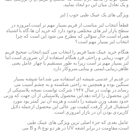
و یک تعادل میان این دو ایجاد نمایید.
ویژگی های یک عینک طبی خوب | لنز
قطعاً انتخاب لنز مناسب از فریم بسیار مهم تر است.امروزه در
سطح بازار لنز های مختلفی وجود دارد که خرید آن ها،گاه با اشتباه
همراه است.حال سؤالی که مطرح می شود این است که چرا
انتخاب لنز بسیار مهم است؟
هنگام خرید عینک شما فریم را انتخاب می کنید،انتخاب صحیح فریم
از جهت زیبایی و راحتی فرد هنگام استفاده از آن ضروری است.اما
لنز بسیار مهم تر است زیرا به طور مستقیم با چهار عامل یعنی
ظاهر،زیبایی،ایمنی و بینایی،سروکار دارد.
در قدیم از عدسی شیشه ای استفاده می شد،اما شیشه بسیار
سنگین بوده و همچنین به راحتی شکسته و به چشم آسیب می
رساند.در نهایت در سال ۱۹۴۷ شرکت توانست نسخه پلاستیکی از
این محصول را ارائه دهد.این محصول پلاستیکی از آن جهت که وزنی
حدود نصف وزن شیشه را داشت و هزینه آن نیز کمتر بود مورد
استقبال قرار گرفت.کیفیت نور عالی این محصول ازجمله دلایل
کاربردی بودن آن در بازار امروزی است.
عامل بعدی که جزء اصلی ترین ویژگی های عینک طبی
است،مقاومت در برابر اشعه UV در هر دو نوع A و B می