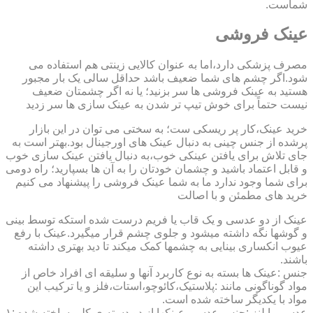
شماست.
عینک فروشی
مصرف پزشکی دارد،اما به عنوان کالایی زینتی هم استفاده می
شود.اگر چشم های شما ضعیف باشد حداقل سالی یک بار مجبور
هستید به عینک فروشی ها سر بزنید؛ یا نه اگر چشمتان ضعیف
نیست حتماً برای خوش تیپ تر شدن به عینک سازی ها سر زدید
خرید عینک،کار پر ریسکی ست؛ به سختی می توان در این بازار
پرشده از جنس چینی به دنبال عینک های اورجینال بود.بهتر است به
جای تلاش برای یافتن عینکی خوب،به دنبال یافتن عینک سازی خوب
و قابل اعتماد باشید و چشمان خودتان را به آن ها بسپارید؛ راه دومی
برای شما وجود ندارد ما به شما عینک فروشی را پیشنهاد می کنیم
خرید های مطمئن و با اصالت
عینک از دو عدسی و یک قاب یا فریم درست شده استکه توسط بینی
و گوشها نگه داشته میشود و جلوی چشم قرار میگیرد.عینک با رفع
عیوب انکساری بینایی به چشمها کمک میکند تا دید بهتری داشته
باشند.
جنس :عینک ها بسته به نوع کاربرد آنها و سلیقه ای افراد خاص از
مواد گوناگونی مانند :پلاستیک،کائوچو،استات،فلز و یا ترکیب این
مواد با یکدیگر ساخته شده است.
عدسی یا لنز :جنس عدسی عینکها از دو دسته ی کلی ساخته شده :۱