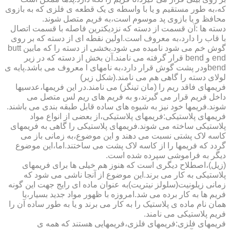
که،به طور مستقیم و یا با واسطه ی یک قطعه ی فلزی که به بازوی
محافظ و یا بازوی پد موسوم است،به فریم متصل شوند.
دسته ها :آن قسمت از دسته که نزدیکترین فاصله با قسمت اتصال
با قاب را دارد،به معروف است.اولین نقطه ای از دسته که بر روی
گوش خم می شود نامیده می شود.بخشی از دسته را که مابین butt
end و bend قرار گرفته می نامند.آن بخش از دسته که در زیر
bendودر پشت گوش قرار دارد،به نامهای l معروف می باشد.پایه ی
لولای دسته را گاهی هم می نامند.(شکل زیر)
فریمهای فاقد ریم را (مان تینگز) می نامند.در این فریمها،عدسیها
داخل فریم قرار می گیرند،و به فریم های ریم لس متصل می
شوند.فریمها خود نیز به شیوه های ساده قابل طبقه بندی می باشند.
فریمهای پلاستیکی:فریمهای پلاستیکی،از بعضی از انواع مواد
پلاستیکی ساخته می شوند.فریمهای پلاستیکی را گاهی به فریمهای
کاسه لاک پشتی نسبت می دهند و این موضوع،به زمانی باز می
گردد که فریمها را از کاسه لاک پشت می ساختند.اما،این موضوع
دیگر به فراموشی سپرده شده است.
(زیل)،اصطلاح دیگری است که هنوز هم خیلی ها برای فریمهای
پلاستیکی به کار می برند.این موضوع از آنجا ناشی می شود که
زمانی زیلونیت(سلولز نیتریت)به عنوان ماده ای رایج جهت این گونه
فریم ها به کار برده می شد.امروزه با ظهور مواد جدید بسیار،یا
همان نام ماده ی پلاستیک را به کار می برند و یا به طور ساده آن را
فریم پلاستیکی می نامند.
فریمهای فلزی:فریمهای فلزی،فریمهایی هستند که همه ی