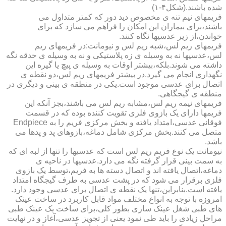
شده باشند.(شکل۴-۱)
فریمهای نیم تنه ی مخصوص دید دور که کمتر متداول می
باشند،برای بیماران این امکان را فراهم می سازد که برای
خواندن،از زیر عدسیها نگاه کنند.
فریمهای ریم لس،شبه ریم لس و نیومانت:در فریمهای ریم
لس،عدسیها نه به وسیله ی زه پلاستیکی و نه به وسیله ی حدقه نگه
داشته می شوند.بلکه،بیشتر اوقات به وسیله ی پیچ یا گیره این
نگهداری انجام می گیرد.در بیشتر فریمهای ریم لس،دو نقطه ی
اتصال برای عدسی موجود است.یکی در منطقه ی بینی و دیگری در
منطقه ی گیجگاهی.
فریمهای نیمه ریم لس،مشابه ریم لس می باشند،بجز آنکه این
فریمها دارای یک بازوی فلزی تقویت کننده بوده که در قسمت
فوقانی عدسی،امتداد یافته و بخش مرکزی فریم را به Endpiece
متصل می کنند.بخش مرکزی شامل دماغه،بازوهای پد و پدها می
باشد.
نیومانت یک نوع فریم ریم لس است که عدسیها را تنها از لبه ای که
به سمت بینی قرار گرفته نگه می دارد.عدسیها در ناحیه ی
دماغه،اتصال یافته اند و اتصال دسته ها به فریم،توسط یک بازوی
فلزی برقرار می شود که در پشت عدسی به طرف گیجگاه امتداد
یافته است.بنابراین،تنها یک نقطه ی اتصال برای عدسی وجود دارد.
امروزه با توجه به انواع مختلف مواد قابل کاربرد در ساخت عینک
های طبی شغل عینک سازی بطور کلی،برای ساخت یک عینک طبی
مراحل زیادی را باید طی نمود یعنی از تجویز عدسی،آغاز و در نهایت