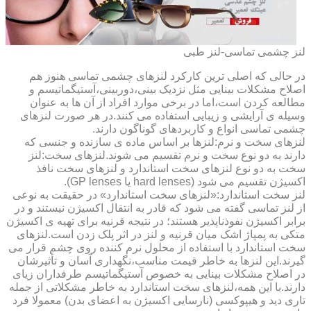
لنز چشمی تماسی-لنز طبی
در حالی که اصلی ترین کارکرد لنزهای چشمی تماسی هنوز هم
اصلاح مشکلات بینایی مثل نزدیک بینی،دوربینی،آستیگماتیسم و
مطالعه کردن است،اما در برخی موارد افراد از آن ها به عنوان
وسیله ی آرایشی و زیبایی استفاده می کنند.در هر صورت لنزهای
چشمی تماسی انواع و کاربردهای گوناگون دارند.
لنزهای سخت و نرم:لنزها بر اساس ماده ی سازنده و جنسی که
دارند به دو نوع سخت و نرم تقسیم می شوند.لنزهای سخت:لنز
سخت به دو نوع لنزهای سخت استاندارد و لنزهای سخت نافذ
اکسیژن تقسیم می شود (hard lenses یا GP lenses).
لنز سخت استاندارد:«لنزهای سخت استاندارد» در حقیقت به نوعی
از لنز تماسی گفته می شود که قادر به انتقال اکسیژن نیستند و در
برابر اکسیژن نفوذناپذیر هستند؛ در نتیجه قرنیه برای تهیه ی اکسیژن
متکی به پمپاژ اشک میان قرنیه و لنز در اثر پلک زدن است.لنزهای
سخت استاندارد با استفاده از محلول نرم کننده روی چشم قرار می
گیرند.این لنزها به خاطر قیمت مناسب،نگهداری آسان و تأثیرشان
در اصلاح مشکلات بینایی به خصوص آستیگماتیسم طرفداران زیای
دارند.با این همه،لنزهای سخت استاندارد به خاطر مشکلاتی از جمله
تاری دید و هیپوکسی (نارسایی اکسیژن به اعضای بدن) معمولا فرد