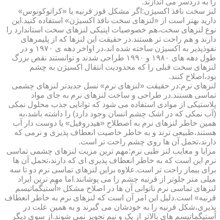
را به دردسر می اندازند.
لنز سخت نافذ اکسیژن:اگر مشکل قوز قرنیه یا «کراتوکونوس»
دارید بهتر است از «لنزهای سخت نافذ اکسیژن» استفاده کنید.این
نوع لنزهای سخت،هم خصوصیات اپتیکی لنزهای سخت استاندارد را
دارند و هم راحت تر هستند.در حقیقت این لنزها که از پلیمرهای
نفوذپذیر به اکسیژن ساخته شده اند،در اواخر دهه ی ۱۹۷۰ و در
طول دهه های ۱۹۸۰ و ۱۹۹۰ طراحی شدند و توانستند نقص بزرگ
لنزهای سخت قبلی را که محدودیت انتقال اکسیژن به چشم
بود،اصلاح کنند.
لنزهای نرم:در حقیقت «لنزهای نرم» نسل جدیدتر لنزهای چشمی
تماسی هستند.در طراحی و ساخت لنزهای نرم به جای مواد
پلاستیکی از موادی استفاده می شود که توانایی جذب محلول نمکی
(آب نمکی که در اشک چشم انسان وجود دارد) را داشته باشد،به
همین خاطر لنزهای نرم به اصطلاح «هیدروفیل» یا دوست دار آب
هستند،طبیعی ترند و به خاطر خاصیت انعطاف پذیری و نرمی که
دارند،تحمل آن ها روی چشم راحت تر است.
مزایا و معایب لنز طبی نرم:مهم ترین مزیت لنزهای چشمی تماسی
نرم این است که به خاطر انعطاف پذیری ای که دارند،تحمل آن ها
برای بیمار راحت تر است.علاوه براین لنزهای تماسی نرم دو تا سه
میلی متر جلوتر از قرنیه چشم را می پوشانند.اما مهم ترین ایراد
لنزهای تماسی نرم ناتوانی آن ها در اصلاح مشکل «آستیگماتیسم
قرنیه» است.دلیل این امر آن است که لنزهای نرم به خاطر انعطاف
پذیری،شکل قرنیه را به خودشان می گیرند و به همین علت در
آستیگماتیسم های بالاتر از یک و نیم تجویز نمی شوند.از سوی دیگر