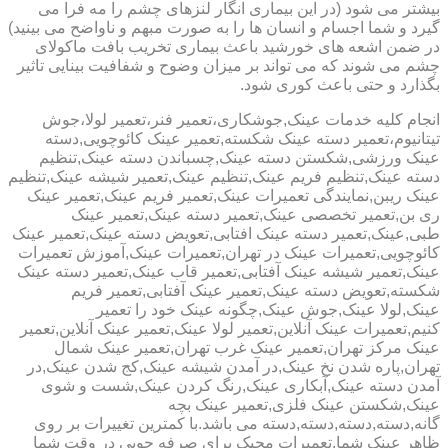
بیشتر می شود (در این بیماری انگار لنزهای چشم را مه فرا می
گیرد و شما اجسام و انسان ها را به صورت مبهم و ناواضح می بینید)
در ضمن اشعه های خورشید باعث بیماری تخریب بافت ماکولای
چشم می شوند که می تواند بر میزان وضوح و شفافیت بینایی تاثیر
بگذارد و حتی باعث کوری شود.
انجام کلیه خدمات عینک,جوشکاری،تعمیر فنر،تعمیر لولا،جوش
تیتانیوم،تعمیر دسته عینک شکسته,تعمیر عینک کائوچویی,دسته
عینک ورزشی,شکستن دسته عینک,چسباندن دسته عینک,تنظیم
دسته عینک,تنظیم فریم عینک,تنظیم عینک,تعمیر شیشه عینک,تنظیم
عینک ریبن,نمایندگی تعمیرات عینک,تعمیر فریم عینک,تعمیر عینک
ری بن,تعمیر تخصصی عینک,تعمیر دسته عینک,تعمیر عینک
طبی,عینک,تعمیر دسته عینک افتابی,تعویض دسته عینک,تعمیر عینک
کائوچویی,تعمیرات عینک در تهران,تعمیرات عینک,آموزش تعمیرات
عینک,تعمیر شیشه عینک آفتابی,تعمیر قاب عینک,تعمیر دسته عینک
شکسته,تعویض دسته عینک,تعمیر عینک آفتابی,تعمیر فریم
عینک,لولا عینک,جوش عینک,چگونه عینک خود را تعمیر
کنیم,تعمیرات عینک آنلاین,تعمیر لولا عینک,تعمیر عینک آنلاین,تعمیر
عینک مرکز تهران,تعمیر عینک غرب تهران,تعمیر عینک شمال
تهران,پاره شدن نخ عینک,در آمدن شیشه عینک,کج شدن عینک,در
آمدن دسته عینک,آبکاری عینک,رنگ کردن عینک,شست و شوی
عینک,شکستن عینک فلزی,تعمیر عینک بچه
گانه,دسته,دسته,دسته,دسته می باشد.با کمترین تغییرات بر روی
ظاهر عینک شما,تعمیرات مجیک برای صرفه جویی در وقت شما