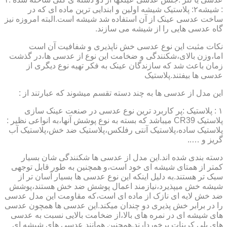
: شیشه۲: پلاستیک شیشه اولین و ابندایی ترین ماده ای که در
ساخت عدسی عینک از آن استفاده شد شیشه است.البته امروزه نیز
گاه عدسی هایی را از شیشه می سازند.
نکات مثبت این نوع عدسی خش ناپذیری و شفافیت آن است
اما،وزن بالای،شکنندگی و ضخامت این نوع از عدسی ها،در گذشت
زمان باعث شد که سازندگان عینک به فکر تهیه نوع دیگری از
عدسی ها بیفتند.پلاستیک
این مدل از عدسی ها به چند دسته تقسم میشوند که عبارتند از :
۱ : پلاستیک :پر کاربرد ترین نوع عدسی در صنعت عینک سازی
پلاستیک CR39 میباشد که بسته به نوع پوشش آنها،به انواعی نظیر :
پلاستیک ساده،پلاستیک آنتی رفلکس،پلاستیک ضد خش،پلاستیک آب
گریز و …..
دسته بندی شده اند.این مدل از عدسی ها شکنندگی شان بسیار
کمتر از همتای شیشه ای خود است،و همچنین به طور قابل توجهی
سبک تر هستند.به دلیل اینکه این نوع عدسی ها بسیار آسان تر از
شیشه خش میپذیرد،نیازمند اعمال پوشش ضد خش هستند،پوشش
ضد خش لایه ای نازک از ماده ای است،که مقاومت این مدل عدسی
را در برابر خش پذیری دو چندان میکند.این عدسی ها همچون عدسی
های شیشه ای در نمره های بالا،از ضخامت بالایی نسبت به عدسی
های پلی کربنات برخوردارند.همچنین همانند عدسی های شیشه ای