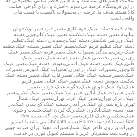
سلامت چشم های شماست و به همین خاطر تمامی محصولاتی که
در این فروشگاه عرضه می شوند،«اصل» و دارای گواهی اصالت
کالا هستند.هدف ما،عرضه ی محصولات باکیفیت با قیمت های
واقعی است.
انجام کلیه خدمات عینک,جوشکاری،تعمیر فنر،تعمیر لولا،جوش
تیتانیوم،تعمیر دسته عینک شکسته,تعمیر عینک کائوچویی,دسته
عینک ورزشی,شکستن دسته عینک,چسباندن دسته عینک,تنظیم
دسته عینک,تنظیم فریم عینک,تنظیم عینک,تعمیر شیشه عینک,تنظیم
عینک ریبن,نمایندگی تعمیرات عینک,تعمیر فریم عینک,تعمیر عینک
ری بن,تعمیر تخصصی عینک,تعمیر دسته عینک,تعمیر عینک
طبی,عینک,تعمیر دسته عینک افتابی,تعویض دسته عینک,تعمیر عینک
کائوچویی,تعمیرات عینک در تهران,تعمیرات عینک,آموزش تعمیرات
عینک,تعمیر شیشه عینک آفتابی,تعمیر قاب عینک,تعمیر دسته عینک
شکسته,تعویض دسته عینک,تعمیر عینک آفتابی,تعمیر فریم
عینک,لولا عینک,جوش عینک,چگونه عینک خود را تعمیر
کنیم,تعمیرات عینک آنلاین,تعمیر لولا عینک,تعمیر عینک آنلاین,تعمیر
عینک مرکز تهران,تعمیر عینک غرب تهران,تعمیر عینک شمال
تهران,پاره شدن نخ عینک,در آمدن شیشه عینک,کج شدن عینک,در
آمدن دسته عینک,آبکاری عینک,رنگ کردن عینک,شست و شوی
عینک,شکستن عینک فلزی,تعمیر عینک بچه گانه,دسته Rey
Ban,دسته AO,دسته Police,دسته Chopard می باشد.با کمترین
تغییرات بر روی ظاهر عینک شما,تعمیرات مجیک برای صرفه جویی
در وقت شما مشتریان عزیز با سیستم تحویل فوری در خدمت