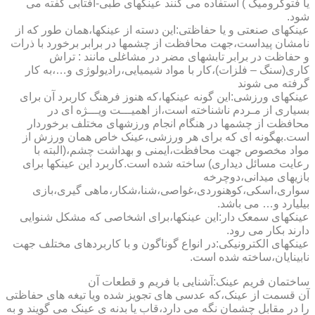
یا فتوکرومیک ) استفاده می کنند عینکهای طبی-آفتابی گفته می
شود.
عینکهای صنعتی و یا حفاظتی:این دسته از عینکها،همان طور که از
نامشان پیداست،جهت محافظت از چشمها در برابر برخورد با ذرات
و حفاظت در برابر تابشهای مضر در مشاغلی مانند : تراش
کاری(سنگ – فلزات)،کار با مواد شیمیایی،رادیولوژی و…،به کار
گرفته می شوند
عینکهای ورزشی:این گونه عینکها،که هنوز فرهنگ کاربرد آن برای
بسیاری از مـردم ناشناخته است،از اهمیـــت ویـــژه ای در
محافظت از چشمها در هنگام انجام ورزشهای مختلف برخوردار
است.به­گونه ای که برای هر ورزشی،عینک خاص همان ورزش از
مواد مخصوص جهت محافظت،ایمنی و بهداشت چشم،(البته با
رعایت مسائل دیداری) ساخته شده است.کاربرد این عینکها برای
بازیهای میدانی،دوچرخه
سواری،اسکی،کوهنوردی،غواصی،شنا،شکار،ماهی گیری،بازی
بیلیارد و… می باشد.
عینکهای سمعک دار:این عینکها،برای اشخاصی که مشکل شنوایی
دارند بکار می رود.
عینکهای الکترونیکی:در انواع گوناگون و با کاربردهای مختلف جهت
نابینایان،ساخته شده است.
ساختمان فریم عینک:آشنایی با فریم و قطعات آن
آن قسمت از عینک،که عدسی های تجویز شده ویا تیغه های حفاظتی
را در مقابل چشمان نگه می دارد،قاب یا بدنه ی عینک می گویند و به