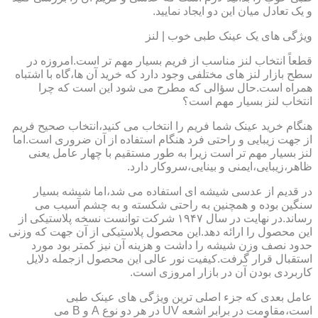
و یک تعادل میان این دو ایجاد نمایید.
ویژگی های یک عینک طبی خوب | لنز
قطعاً انتخاب لنز مناسب از فریم بسیار مهم تر است.امروزه در
سطح بازار لنز های مختلفی وجود دارد که خرید آن ها،گاه با اشتباه
همراه است.حال سؤالی که مطرح می شود این است که چرا
انتخاب لنز بسیار مهم است؟
هنگام خرید عینک شما فریم را انتخاب می کنید،انتخاب صحیح فریم
از جهت زیبایی و راحتی فرد هنگام استفاده از آن ضروری است.اما
لنز بسیار مهم تر است زیرا به طور مستقیم با چهار عامل یعنی
ظاهر،زیبایی،ایمنی و بینایی،سروکار دارد.
در قدیم از عدسی شیشه ای استفاده می شد،اما شیشه بسیار
سنگین بوده و همچنین به راحتی شکسته و به چشم آسیب می
رساند.در نهایت در سال ۱۹۴۷ شرکت توانست نسخه پلاستیکی از
این محصول را ارائه دهد.این محصول پلاستیکی از آن جهت که وزنی
حدود نصف وزن شیشه را داشت و هزینه آن نیز کمتر بود مورد
استقبال قرار گرفت.کیفیت نور عالی این محصول ازجمله دلایل
کاربردی بودن آن در بازار امروزی است.
عامل بعدی که جزء اصلی ترین ویژگی های عینک طبی
است،مقاومت در برابر اشعه UV در هر دو نوع A و B می