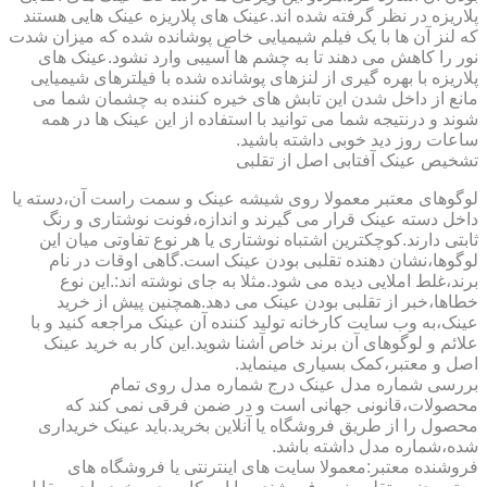
پلاریزه در نظر گرفته شده اند.عینک های پلاریزه عینک هایی هستند
که لنز آن ها با یک فیلم شیمیایی خاص پوشانده شده که میزان شدت
نور را کاهش می دهند تا به چشم ها آسیبی وارد نشود.عینک های
پلاریزه با بهره گیری از لنزهای پوشانده شده با فیلترهای شیمیایی
مانع از داخل شدن این تابش های خیره کننده به چشمان شما می
شوند و درنتیجه شما می توانید با استفاده از این عینک ها در همه
ساعات روز دید خوبی داشته باشید.
تشخیص عینک آفتابی اصل از تقلبی
لوگوهای معتبر معمولا روی شیشه عینک و سمت راست آن،دسته یا
داخل دسته عینک قرار می گیرند و اندازه،فونت نوشتاری و رنگ
ثابتی دارند.کوچکترین اشتباه نوشتاری یا هر نوع تفاوتی میان این
لوگوها،نشان دهنده تقلبی بودن عینک است.گاهی اوقات در نام
برند،غلط املایی دیده می شود.مثلا به جای نوشته اند:.این نوع
خطاها،خبر از تقلبی بودن عینک می دهد.همچنین پیش از خرید
عینک،به وب سایت کارخانه تولید کننده آن عینک مراجعه کنید و با
علائم و لوگوهای آن برند خاص آشنا شوید.این کار به خرید عینک
اصل و معتبر،کمک بسیاری مینماید.
بررسی شماره مدل عینک درج شماره مدل روی تمام
محصولات،قانونی جهانی است و در ضمن فرقی نمی کند که
محصول را از طریق فروشگاه یا آنلاین بخرید.باید عینک خریداری
شده،شماره مدل داشته باشد.
فروشنده معتبر:معمولا سایت های اینترنتی یا فروشگاه های