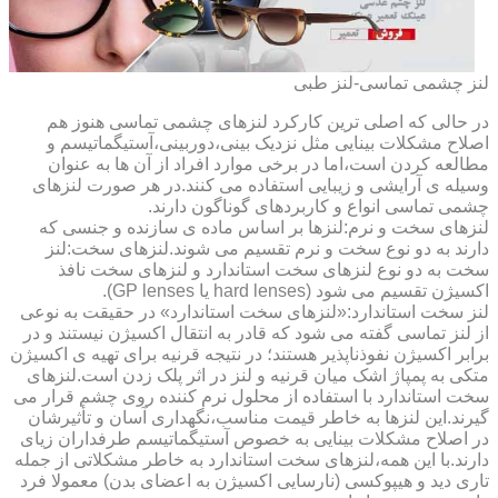
لنز چشمی تماسی-لنز طبی
در حالی که اصلی ترین کارکرد لنزهای چشمی تماسی هنوز هم
اصلاح مشکلات بینایی مثل نزدیک بینی،دوربینی،آستیگماتیسم و
مطالعه کردن است،اما در برخی موارد افراد از آن ها به عنوان
وسیله ی آرایشی و زیبایی استفاده می کنند.در هر صورت لنزهای
چشمی تماسی انواع و کاربردهای گوناگون دارند.
لنزهای سخت و نرم:لنزها بر اساس ماده ی سازنده و جنسی که
دارند به دو نوع سخت و نرم تقسیم می شوند.لنزهای سخت:لنز
سخت به دو نوع لنزهای سخت استاندارد و لنزهای سخت نافذ
اکسیژن تقسیم می شود (hard lenses یا GP lenses).
لنز سخت استاندارد:«لنزهای سخت استاندارد» در حقیقت به نوعی
از لنز تماسی گفته می شود که قادر به انتقال اکسیژن نیستند و در
برابر اکسیژن نفوذناپذیر هستند؛ در نتیجه قرنیه برای تهیه ی اکسیژن
متکی به پمپاژ اشک میان قرنیه و لنز در اثر پلک زدن است.لنزهای
سخت استاندارد با استفاده از محلول نرم کننده روی چشم قرار می
گیرند.این لنزها به خاطر قیمت مناسب،نگهداری آسان و تأثیرشان
در اصلاح مشکلات بینایی به خصوص آستیگماتیسم طرفداران زیای
دارند.با این همه،لنزهای سخت استاندارد به خاطر مشکلاتی از جمله
تاری دید و هیپوکسی (نارسایی اکسیژن به اعضای بدن) معمولا فرد