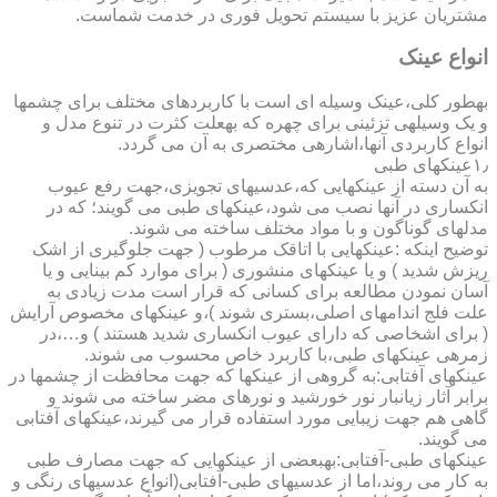
مشتریان عزیز با سیستم تحویل فوری در خدمت شماست.
انواع عینک
به­طور کلی،عینک وسیله ای است با کاربردهای مختلف برای چشمها
و یک وسیله­ی تزئینی برای چهره که به­علت کثرت در تنوع مدل و
انواع کاربردی آنها،اشاره­ی مختصری به آن می گردد.
۱٫عینکهای طبی
به آن دسته از عینکهایی که،عدسیهای تجویزی،جهت رفع عیوب
انکساری در آنها نصب می شود،عینکهای طبی می گویند؛ که در
مدلهای گوناگون و با مواد مختلف ساخته می شوند.
توضیح اینکه :عینکهایی با اتاقک مرطوب ( جهت جلوگیری از اشک
ریزش شدید ) و یا عینکهای منشوری ( برای موارد کم بینایی و یا
آسان نمودن مطالعه برای کسانی که قرار است مدت زیادی به
علت فلج اندامهای اصلی،بستری شوند )،و عینکهای مخصوص آرایش
( برای اشخاصی که دارای عیوب انکساری شدید هستند ) و…،در
زمره­ی عینکهای طبی،با کاربرد خاص محسوب می شوند.
عینکهای آفتابی:به گروهی از عینکها که جهت محافظت از چشمها در
برابر آثار زیانبار نور خورشید و نورهای مضر ساخته می شوند و
گاهی هم جهت زیبایی مورد استفاده قرار می گیرند،عینکهای آفتابی
می گویند.
عینکهای طبی-آفتابی:به­بعضی از عینکهایی که جهت مصارف طبی
به کار می روند،اما از عدسیهای طبی-آفتابی(انواع عدسیهای رنگی و