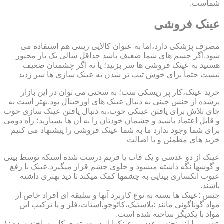
شماست.
عینک فروشی
مصرف پزشکی دارد،اما به عنوان کالایی زینتی هم استفاده می
شود.اگر چشم های شما ضعیف باشد حداقل سالی یک بار مجبور
هستید به عینک فروشی ها سر بزنید؛ یا نه اگر چشمتان ضعیف
نیست حتماً برای خوش تیپ تر شدن به عینک سازی ها سر زدید
خرید عینک،کار پر ریسکی ست؛ به سختی می توان در این بازار
پرشده از جنس چینی به دنبال عینک های اورجینال بود.بهتر است به
جای تلاش برای یافتن عینکی خوب،به دنبال یافتن عینک سازی خوب
و قابل اعتماد باشید و چشمان خودتان را به آن ها بسپارید؛ راه دومی
برای شما وجود ندارد ما به شما عینک فروشی را پیشنهاد می کنیم
خرید های مطمئن و با اصالت
عینک از دو عدسی و یک قاب یا فریم درست شده استکه توسط بینی
و گوشها نگه داشته میشود و جلوی چشم قرار میگیرد.عینک با رفع
عیوب انکساری بینایی به چشمها کمک میکند تا دید بهتری داشته
باشند.
جنس :عینک ها بسته به نوع کاربرد آنها و سلیقه ای افراد خاص از
مواد گوناگونی مانند :پلاستیک،کائوچو،استات،فلز و یا ترکیب این
مواد با یکدیگر ساخته شده است.
عدسی یا لنز :جنس عدسی عینکها از دو دسته ی کلی ساخته شده :۱