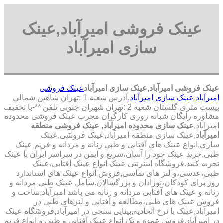
عینک فروشی امیرآباد,عینک
سازی امیرآباد
عینک فروشی امیرآباد
,
عینک سازی امیرآباد
عینک فروشی
امیرآباد
,
عینک سازی امیرآباد
,آدرس شعبه 1 :تهران شاهین شمالی
بیست متری گلستان شعبه 2 :تهران شهران جنوبی تلفن **-با تخفیف
مشاوره رایگان شبانه روزی کارگران مجرب عینک فروشی محدوده
امیرآباد,
عینک سازی محدوده امیرآباد
,
عینک فروشی منطقه
امیرآباد
,عینک سازی منطقه امیرآباد,عینک فروشی,عینک
سازی,انواع عینک های آفتابی و طبی زنانه و مردانه و فریم عینک
طبی,خرید عینک خود را آسان،سریع و ایمن در سراسر ایران با عینک
تجربه کنید.فروشگاه اینترنتی عینک انواع عینک آفتابی،عینک
طبی،عدسی،و لنز های تماسی,فروش انواع عینک های استاندارد
روز برای کودکان،نوزادان و بزرگسالان.شامل عینک طبی مردانه و
زنانه و عینک های آفتابی مردانه و زنانه می باشد امیرآباد,ساخت و
فروش عینک های طبی،مطالعه و آفتابی و لنزهای طبی در
امیرآباد,عینک با نرخ اتحادیه,بینایی سنجی در امیرآباد,فروشگاه عینک
در امیرآباد,فروش عمده و تک انواع عینک آفتابی و طبی و انواع فریم