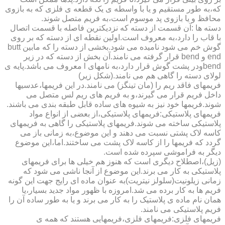
که،به طور مستقیم و یا با واسطه ی یک قطعه ی فلزی که به بازوی
محافظ و یا بازوی پد موسوم است،به فریم متصل شوند.
دسته ها :آن قسمت از دسته که نزدیکترین فاصله با قسمت اتصال
با قاب را دارد،به معروف است.اولین نقطه ای از دسته که بر روی
گوش خم می شود نامیده می شود.بخشی از دسته را که مابین butt
end و bend قرار گرفته می نامند.آن بخش از دسته که در زیر
bendودر پشت گوش قرار دارد،به نامهای l معروف می باشد.پایه ی
لولای دسته را گاهی هم می نامند.(شکل زیر)
فریمهای فاقد ریم را (مان تینگز) می نامند.در این فریمها،عدسیها
داخل فریم قرار می گیرند،و به فریم های ریم لس متصل می
شوند.فریمها خود نیز به شیوه های ساده قابل طبقه بندی می باشند.
فریمهای پلاستیکی:فریمهای پلاستیکی،از بعضی از انواع مواد
پلاستیکی ساخته می شوند.فریمهای پلاستیکی را گاهی به فریمهای
کاسه لاک پشتی نسبت می دهند و این موضوع،به زمانی باز می
گردد که فریمها را از کاسه لاک پشت می ساختند.اما،این موضوع
دیگر به فراموشی سپرده شده است.
(زیل)،اصطلاح دیگری است که هنوز هم خیلی ها برای فریمهای
پلاستیکی به کار می برند.این موضوع از آنجا ناشی می شود که
زمانی زیلونیت(سلولز نیتریت)به عنوان ماده ای رایج جهت این گونه
فریم ها به کار برده می شد.امروزه با ظهور مواد جدید بسیار،یا
همان نام ماده ی پلاستیک را به کار می برند و یا به طور ساده آن را
فریم پلاستیکی می نامند.
فریمهای فلزی:فریمهای فلزی،فریمهایی هستند که همه ی