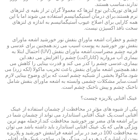
ندارند،مناسب هستند.
لنزهای توریک:این نوع لنزها که معمولاً گران تر از بقیه ی لنزهای
نرم هستند،برای درمان آستیگماتیسم استفاده می شوند اما با این
همه کارایی برای اصلاح عیوب آستیگماتیسم به اندازه ی لنزهای
سخت نافذ اکسیژن نیست.
چشم و خطرات اشعه ماورای بنفش نور خورشید اشعه ماورای
بنفش نور خورشید به پوست آسیب می زند.همچنین برای عدسی و
قرنیه چشم مضراست.اشعه ماورای بنفش (UV) احتمال ابتلا به
بیماری آب مروارید (کاتاراکت) چشم را افزایش می دهد.این
بیماری،عدسی چشم را کدر می کند و قدرت بینایی را کاهش می
دهد.همچنین اشعه ماورای بنفش باعث تخریب ماکولا (لکه زرد) می
شود.ماکولا بخشی از شبکیه چشم است که برای وضوح بینایی لازم
است.سایر مشکلات چشمی وابسته به اشعه ماورای بنفش شامل
ناخنک چشم و پیش ناخنک چشم است.
عینک آفتابی پلاریزه چیست؟
یکی از شیوه های مؤثر در محافظت از چشمان استفاده از عینک
آفتابی است.یک عینک آفتابی استاندارد می تواند از چشمان شما در
برابر اشعه های مضر نور خورشید محافظت کند.ازجمله مهم ترین
ویژگی هایی که یک عینک آفتابی استاندارد باید داشته باشد می توان
به محافظت 100 درصد در برابر اشعه فرابنفش خورشید و پلاریزه
بودن آن اشاره کرد.هردو این ویژگی ها در ساخت عینک های آفتابی