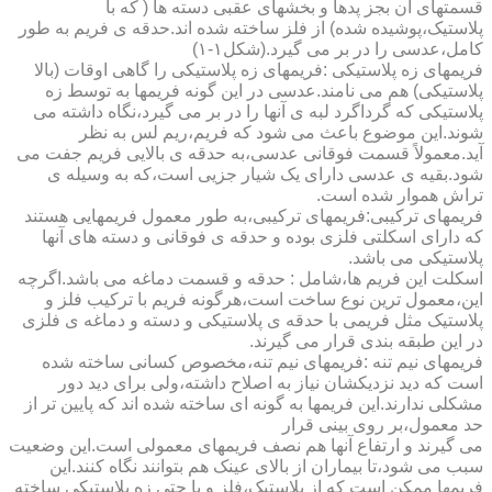
قسمتهای آن بجز پدها و بخشهای عقبی دسته ها ( که با
پلاستیک،پوشیده شده) از فلز ساخته شده اند.حدقه ی فریم به طور
کامل،عدسی را در بر می گیرد.(شکل۱-۱)
فریمهای زه پلاستیکی :فریمهای زه پلاستیکی را گاهی اوقات (بالا
پلاستیکی) هم می نامند.عدسی در این گونه فریمها به توسط زه
پلاستیکی که گرداگرد لبه ی آنها را در بر می گیرد،نگاه داشته می
شوند.این موضوع باعث می شود که فریم،ریم لس به نظر
آید.معمولاً قسمت فوقانی عدسی،به حدقه ی بالایی فریم جفت می
شود.بقیه ی عدسی دارای یک شیار جزیی است،که به وسیله ی
تراش هموار شده است.
فریمهای ترکیبی:فریمهای ترکیبی،به طور معمول فریمهایی هستند
که دارای اسکلتی فلزی بوده و حدقه ی فوقانی و دسته های آنها
پلاستیکی می باشد.
اسکلت این فریم ها،شامل : حدقه و قسمت دماغه می باشد.اگرچه
این،معمول ترین نوع ساخت است،هرگونه فریم با ترکیب فلز و
پلاستیک مثل فریمی با حدقه ی پلاستیکی و دسته و دماغه ی فلزی
در این طبقه بندی قرار می گیرند.
فریمهای نیم تنه :فریمهای نیم تنه،مخصوص کسانی ساخته شده
است که دید نزدیکشان نیاز به اصلاح داشته،ولی برای دید دور
مشکلی ندارند.این فریمها به گونه ای ساخته شده اند که پایین تر از
حد معمول،بر روی بینی قرار
می گیرند و ارتفاع آنها هم نصف فریمهای معمولی است.این وضعیت
سبب می شود،تا بیماران از بالای عینک هم بتوانند نگاه کنند.این
فریمها ممکن است که از پلاستیک،فلز و یا حتی زه پلاستیکی ساخته