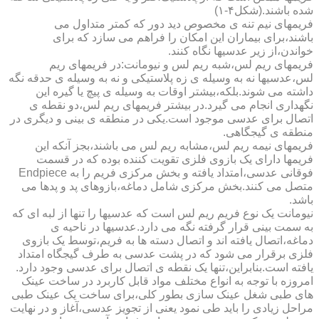
شده باشند.(شکل۴-۱)
فریمهای نیم تنه ی مخصوص دید دور که کمتر متداول می
باشند،برای بیماران این امکان را فراهم می سازد که برای
خواندن،از زیر عدسیها نگاه کنند.
فریمهای ریم لس،شبه ریم لس و نیومانت:در فریمهای ریم
لس،عدسیها نه به وسیله ی زه پلاستیکی و نه به وسیله ی حدقه نگه
داشته می شوند.بلکه،بیشتر اوقات به وسیله ی پیچ یا گیره این
نگهداری انجام می گیرد.در بیشتر فریمهای ریم لس،دو نقطه ی
اتصال برای عدسی موجود است.یکی در منطقه ی بینی و دیگری در
منطقه ی گیجگاهی.
فریمهای نیمه ریم لس،مشابه ریم لس می باشند،بجز آنکه این
فریمها دارای یک بازوی فلزی تقویت کننده بوده که در قسمت
فوقانی عدسی،امتداد یافته و بخش مرکزی فریم را به Endpiece
متصل می کنند.بخش مرکزی شامل دماغه،بازوهای پد و پدها می
باشد.
نیومانت یک نوع فریم ریم لس است که عدسیها را تنها از لبه ای که
به سمت بینی قرار گرفته نگه می دارد.عدسیها در ناحیه ی
دماغه،اتصال یافته اند و اتصال دسته ها به فریم،توسط یک بازوی
فلزی برقرار می شود که در پشت عدسی به طرف گیجگاه امتداد
یافته است.بنابراین،تنها یک نقطه ی اتصال برای عدسی وجود دارد.
امروزه با توجه به انواع مختلف مواد قابل کاربرد در ساخت عینک
های طبی شغل عینک سازی بطور کلی،برای ساخت یک عینک طبی
مراحل زیادی را باید طی نمود یعنی از تجویز عدسی،آغاز و در نهایت