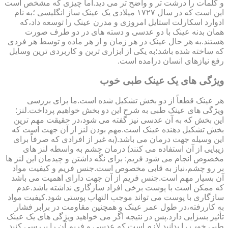
و کلمات را درشت تر و واضح تر می دید.اما چیزی که مشخص است
این است که در سال ۱۷۲۷ میلادی یک عینک ساز انگلیسی ؛به نام
ادوارد اسکارلت استایل امروزی و مدرن عینک را توسعه داد،که
همان بدنه عینک با دو عدسی و دسته های در دو طرف صورت
هستند.به هر حال عینک در هر زمان و از هر ماده و توسط هر فردی
که ساخته شده باشد؛به یکی از ابزاری ترین و کاربردی ترین وسایل
رفع نیازهای انسان درامده است.
ویژگی های یک عینک طبی خوب
هر عینک قطعاً از دو بخش تشکیل شده است.ما برای بررسی
ویژگی های عینک طبی به شرح این دو بخش خواهیم پرداخت.لنز:
این بخش که به آن عدسی نیز گفته می شود،در حقیقت مهم ترین
بخش تشکیل دهنده عینک است.مهم بودن لنز از آن جهت است که
این وسیله جهت درمان می باشد.(به غیر از افرادی که صرفاً برای
زیبایی از آن استفاده می کنند) درمان چشم به واسطه لنز های
مخصوص انجام می شود فریم: برای نگه داشتن و چیدمان این لنز ها
بر رو چشم،نیاز به قابی مخصوص است.جنس فریم و کیفیت مواد
آن بسیار مهم است.جنس فریم از آن جهت دارای اهمیت می باشد
که ممکن است با پوست برخی افراد سازگاری نداشته باشد.عدم
سازگاری با پوست می تواند موجب التهاب پوستی شود.کیفیت مواد
به کاررفته،در طول عمر عینک و همچنین مقاومت در برابر فشار
تأثیر بسزایی دارد.پس در نتیجه اگر می خواهید ویژگی های یک عینک
طبی خوب را بدانید لازم است که عدسی و فریم آن را بررسی کنید