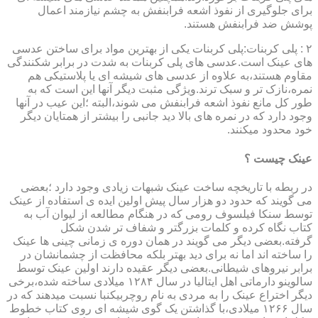
برای جلوگیری از نفوذ اشعه فرابنفش به چشم نیازمند اعمال
پوشش ضد فرابنفش هستند.
۲ : پلی کربنات:پلی کربنات یکی از بهترین مواد برای ساختن عدسی
های عینک است.عدسی های پلی کربنات به شدت در برابر شکنندگی
مقاوم هستند،به علاوه از عدسی های شیشه ای یا پلاستیکی هم
نمره،نازک تر و سبک ترند.ویژگی مثبت دیگر آنها این است که به
طور کل مانع نفوذ اشعه فرابنفش می شوند،البته ؛این عیب در آنها
وجود دارد که در نمره های بالا دید جانبی را بیشتر از همتایان دیگر
خود محدود میکنند.
عینک چیست ؟
در ربطه با تاریخچه ساخت عینک شبهات زیادی وجود دارد ؛بعضی
می گویند که حدود دو هزار سال پیش اولین ایده ی استفاده از عینک
توسط سنکا فیلسوف رومی که در هنگام مطالعه از لیوان آب به
کتاب نگاه کرده و کلمات بزرگتر و شفاف تر شدن شکل
گرفته.بعضی دیگر می گویند در همان دوره ی زمانی چینی ها عینک
را ساخته اند اما نه برای دید بهتر بلکه محافظت از چشمانشان در
برابر نیروهای شیطانی.بعضی دیگر عقیده دارند اولین عینک توسط
سالوینو دارماتی اهل ایتالیا در سال ۱۲۸۴ میلادی ساخته شده،برخی
دیگر اختراع عینک را به مردی به نام روچربیکنبا نسبت میدهند که در
سال ۱۲۶۶ میلادی،با گذاشتن یک گوی شیشه ای روی کتاب خطوط