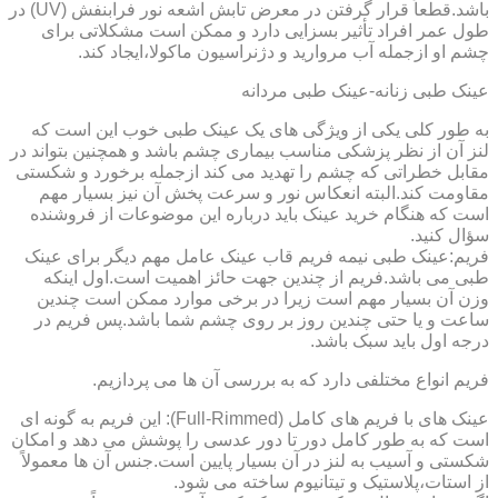
باشد.قطعاً قرار گرفتن در معرض تابش اشعه نور فرابنفش (UV) در
طول عمر افراد تأثیر بسزایی دارد و ممکن است مشکلاتی برای
چشم او ازجمله آب مروارید و دژنراسیون ماکولا،ایجاد کند.
عینک طبی زنانه-عینک طبی مردانه
به طور کلی یکی از ویژگی های یک عینک طبی خوب این است که
لنز آن از نظر پزشکی مناسب بیماری چشم باشد و همچنین بتواند در
مقابل خطراتی که چشم را تهدید می کند ازجمله برخورد و شکستی
مقاومت کند.البته انعکاس نور و سرعت پخش آن نیز بسیار مهم
است که هنگام خرید عینک باید درباره این موضوعات از فروشنده
سؤال کنید.
فریم:عینک طبی نیمه فریم قاب عینک عامل مهم دیگر برای عینک
طبی می باشد.فریم از چندین جهت حائز اهمیت است.اول اینکه
وزن آن بسیار مهم است زیرا در برخی موارد ممکن است چندین
ساعت و یا حتی چندین روز بر روی چشم شما باشد.پس فریم در
درجه اول باید سبک باشد.
فریم انواع مختلفی دارد که به بررسی آن ها می پردازیم.
عینک های با فریم های کامل (Full-Rimmed): این فریم به گونه ای
است که به طور کامل دور تا دور عدسی را پوشش می دهد و امکان
شکستی و آسیب به لنز در آن بسیار پایین است.جنس آن ها معمولاً
از استات،پلاستیک و تیتانیوم ساخته می شود.