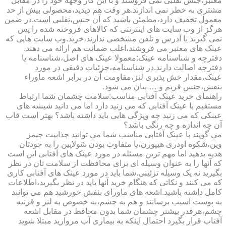
معتبر،جنس تقلبی نمی فروشند و با این کار وجهه خود را در مقابل
مشتری به خطر نمی اندازند.هر وقت هم دیدید،محصولی بیش از حد
معمول تخفیف دارد،مطمئن باشید که آن جنس،تقلبی است.در ضمن
هرگز از وب سایت های اینترنتی که کالاهای فروخته شده را پس
نمی گیرند یا آدرس و تلفن مشخصی ندارند،خرید.وب سایت هایی که
عینک های معتبر می فروشند،اغلب ضمانت هم ارائه می دهند.
دفترچه و شناسنامه عینک:معمولا عینک های اصل،شناسنامه یا
دفترچه اصالت دارند.در شناسنامه،جزئیات دقیقی در مورد
عینک،مقدار خش پذیری لنز،مقاومت آن در برابر اشعه ماوراء
بنفش،جنس فریم و … بیان می شود.
راهنمای خرید عینک آفتابی مناسب:سلامت چشمان شما ارتباط
مستقیم با عینک آفتابی که می زنید دارد اما می دانید شیشه های
عینکی که می زنید چه ویژگی هایی باید داشته باشد؟ بهتر است قاب
آن چه اندازه و چه رنگی باشد؟
می گویند با عینک آفتابی مناسب شما می توانید جذابیت جیمز
وین،شکوه اودری هیپورن،یا متفاوت بودن شولاپین را به خودتان
هدیه بدهید اما مهم ترین مسئله در مورد عینک های آفتابی این است
که آنها را به عنوان وسیله ای برای محافظت از سلامت تان در نظر
بگیرید نه یک وسیله تزئینی.شما باید در مورد عینک های آفتابی کاری
که می کنند و نکاتی که هنگام خرید آنها باید در نظر بگیرید،اطلاعات
کامل داشته باشید.اشعه های ماورای بنفش خورشید هم می توانند
به پوست آسیب برسانند و هم به چشم،به خصوص به لنز و قرنیه
چشم،هرقدر بیشتر چشمان شما بدون محافظ در مقابل اشعه
آفتاب قرار بگیرد احتمال اینکه به بیماری آب مروارید مبتلا شوید