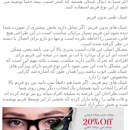
اگر شما به دنبال عینکی هستید که کمتر آسیب ببیند حتماً توصیه می
شود از این نوع فریم استفاده کنید.
عینک طبی بدون فریم
عینک های بدون فریم : اگر تمایل دارید بخش بیشتری از صورت شما
دیده شود،این فریم بسیار برایتان مناسب است.در این طراحی هیچ
قابی،عدسی را احاطه نکرده است و تنها دو بازو برای اتصال با دسته
در نظر گرفته شده است.
مشکل اصلی این قاب،آسیب پذیری بالا آن می باشد.یعنی ممکن
است لنز آن ترک بردارد یا لب پر شود.در نتیجه این فریم برای
افرادی که تحرک بالایی دارند مناسب نیست.نکته مهم این است که
این مشکل باعث این نمی شود تا این نوع فریم دارای ویژگی های
عینک طبی خوب نباشد،زیرا همان طور که اشاره شد کارایی
مخصوص خود را دارد.
عینک های نیم فریم : اگر شما هم دقیقاً نمی دانید بین دو فریم بالا
کدام را انتخاب کنید،همچنان یک انتخاب دیگر پیش روی شما
است.طراحان این عرصه به سلیقه افراد میانه رو نیز توجه کرده اند
و قاب هایی را روانه بازار کرده که بخشی از لنز توسط فریم پوشیده
شده و بخش دیگر آزاد است.