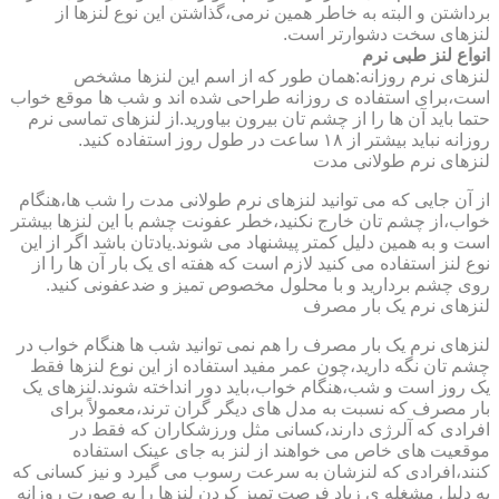
برداشتن و البته به خاطر همین نرمی،گذاشتن این نوع لنزها از
لنزهای سخت دشوارتر است.
انواع لنز طبی نرم
لنزهای نرم روزانه:همان طور که از اسم این لنزها مشخص
است،برای استفاده ی روزانه طراحی شده اند و شب ها موقع خواب
حتما باید آن ها را از چشم تان بیرون بیاورید.از لنزهای تماسی نرم
روزانه نباید بیشتر از ۱۸ ساعت در طول روز استفاده کنید.
لنزهای نرم طولانی مدت
از آن جایی که می توانید لنزهای نرم طولانی مدت را شب ها،هنگام
خواب،از چشم تان خارج نکنید،خطر عفونت چشم با این لنزها بیشتر
است و به همین دلیل کمتر پیشنهاد می شوند.یادتان باشد اگر از این
نوع لنز استفاده می کنید لازم است که هفته ای یک بار آن ها را از
روی چشم بردارید و با محلول مخصوص تمیز و ضدعفونی کنید.
لنزهای نرم یک بار مصرف
لنزهای نرم یک بار مصرف را هم نمی توانید شب ها هنگام خواب در
چشم تان نگه دارید،چون عمر مفید استفاده از این نوع لنزها فقط
یک روز است و شب،هنگام خواب،باید دور انداخته شوند.لنزهای یک
بار مصرف که نسبت به مدل های دیگر گران ترند،معمولاً برای
افرادی که آلرژی دارند،کسانی مثل ورزشکاران که فقط در
موقعیت های خاص می خواهند از لنز به جای عینک استفاده
کنند،افرادی که لنزشان به سرعت رسوب می گیرد و نیز کسانی که
به دلیل مشغله ی زیاد فرصت تمیز کردن لنزها را به صورت روزانه