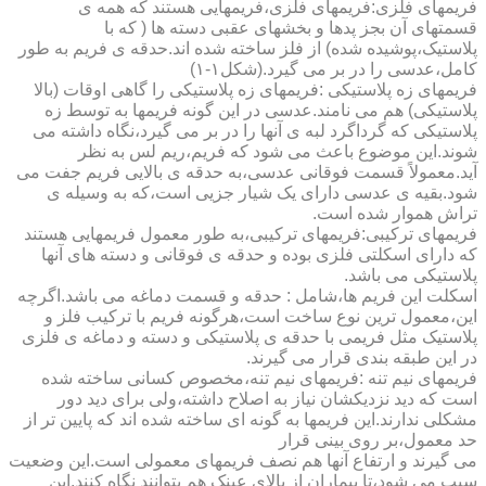
فریمهای فلزی:فریمهای فلزی،فریمهایی هستند که همه ی
قسمتهای آن بجز پدها و بخشهای عقبی دسته ها ( که با
پلاستیک،پوشیده شده) از فلز ساخته شده اند.حدقه ی فریم به طور
کامل،عدسی را در بر می گیرد.(شکل۱-۱)
فریمهای زه پلاستیکی :فریمهای زه پلاستیکی را گاهی اوقات (بالا
پلاستیکی) هم می نامند.عدسی در این گونه فریمها به توسط زه
پلاستیکی که گرداگرد لبه ی آنها را در بر می گیرد،نگاه داشته می
شوند.این موضوع باعث می شود که فریم،ریم لس به نظر
آید.معمولاً قسمت فوقانی عدسی،به حدقه ی بالایی فریم جفت می
شود.بقیه ی عدسی دارای یک شیار جزیی است،که به وسیله ی
تراش هموار شده است.
فریمهای ترکیبی:فریمهای ترکیبی،به طور معمول فریمهایی هستند
که دارای اسکلتی فلزی بوده و حدقه ی فوقانی و دسته های آنها
پلاستیکی می باشد.
اسکلت این فریم ها،شامل : حدقه و قسمت دماغه می باشد.اگرچه
این،معمول ترین نوع ساخت است،هرگونه فریم با ترکیب فلز و
پلاستیک مثل فریمی با حدقه ی پلاستیکی و دسته و دماغه ی فلزی
در این طبقه بندی قرار می گیرند.
فریمهای نیم تنه :فریمهای نیم تنه،مخصوص کسانی ساخته شده
است که دید نزدیکشان نیاز به اصلاح داشته،ولی برای دید دور
مشکلی ندارند.این فریمها به گونه ای ساخته شده اند که پایین تر از
حد معمول،بر روی بینی قرار
می گیرند و ارتفاع آنها هم نصف فریمهای معمولی است.این وضعیت
سبب می شود،تا بیماران از بالای عینک هم بتوانند نگاه کنند.این