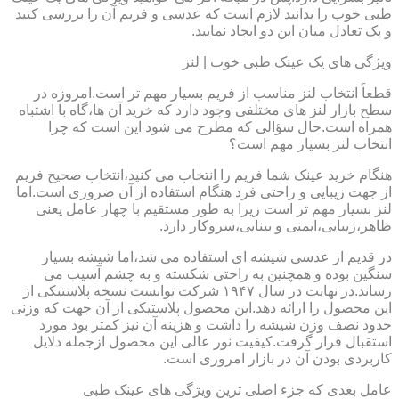
طبی خوب را بدانید لازم است که عدسی و فریم آن را بررسی کنید
و یک تعادل میان این دو ایجاد نمایید.
ویژگی های یک عینک طبی خوب | لنز
قطعاً انتخاب لنز مناسب از فریم بسیار مهم تر است.امروزه در
سطح بازار لنز های مختلفی وجود دارد که خرید آن ها،گاه با اشتباه
همراه است.حال سؤالی که مطرح می شود این است که چرا
انتخاب لنز بسیار مهم است؟
هنگام خرید عینک شما فریم را انتخاب می کنید،انتخاب صحیح فریم
از جهت زیبایی و راحتی فرد هنگام استفاده از آن ضروری است.اما
لنز بسیار مهم تر است زیرا به طور مستقیم با چهار عامل یعنی
ظاهر،زیبایی،ایمنی و بینایی،سروکار دارد.
در قدیم از عدسی شیشه ای استفاده می شد،اما شیشه بسیار
سنگین بوده و همچنین به راحتی شکسته و به چشم آسیب می
رساند.در نهایت در سال ۱۹۴۷ شرکت توانست نسخه پلاستیکی از
این محصول را ارائه دهد.این محصول پلاستیکی از آن جهت که وزنی
حدود نصف وزن شیشه را داشت و هزینه آن نیز کمتر بود مورد
استقبال قرار گرفت.کیفیت نور عالی این محصول ازجمله دلایل
کاربردی بودن آن در بازار امروزی است.
عامل بعدی که جزء اصلی ترین ویژگی های عینک طبی