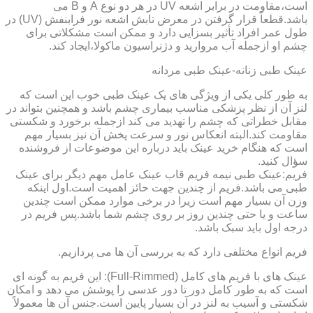
است،مقاومت در برابر اشعه UV در هر دو نوع A و B می
باشد.قطعاً قرار گرفتن در معرض تابش اشعه نور فرابنفش (UV) در
طول عمر افراد تأثیر بسزایی دارد و ممکن است مشکلاتی برای
چشم او ازجمله آب مروارید و دژنراسیون ماکولا،ایجاد کند.
عینک طبی زنانه-عینک طبی مردانه
به طور کلی یکی از ویژگی های یک عینک طبی خوب این است که
لنز آن از نظر پزشکی مناسب بیماری چشم باشد و همچنین بتواند در
مقابل خطراتی که چشم را تهدید می کند ازجمله برخورد و شکستی
مقاومت کند.البته انعکاس نور و سرعت پخش آن نیز بسیار مهم
است که هنگام خرید عینک باید درباره این موضوعات از فروشنده
سؤال کنید.
فریم:عینک طبی نیمه فریم قاب عینک عامل مهم دیگر برای عینک
طبی می باشد.فریم از چندین جهت حائز اهمیت است.اول اینکه
وزن آن بسیار مهم است زیرا در برخی موارد ممکن است چندین
ساعت و یا حتی چندین روز بر روی چشم شما باشد.پس فریم در
درجه اول باید سبک باشد.
فریم انواع مختلفی دارد که به بررسی آن ها می پردازیم.
عینک های با فریم های کامل (Full-Rimmed): این فریم به گونه ای
است که به طور کامل دور تا دور عدسی را پوشش می دهد و امکان
شکستی و آسیب به لنز در آن بسیار پایین است.جنس آن ها معمولاً