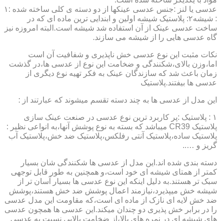
عدسی یا لنز :جنس عدسی عینکها از دو دسته ی کلی ساخته شده :۱
: شیشه۲: پلاستیک شیشه اولین و ابندایی ترین ماده ای که در
ساخت عدسی عینک از آن استفاده شد شیشه است.البته امروزه نیز
گاه عدسی هایی را از شیشه می سازند.
نکات مثبت این نوع عدسی خش ناپذیری و شفافیت آن است
اما،وزن بالای،شکنندگی و ضخامت این نوع از عدسی ها،در گذشت
زمان باعث شد که سازندگان عینک به فکر تهیه نوع دیگری از
عدسی ها بیفتند.پلاستیک
این مدل از عدسی ها به چند دسته تقسم میشوند که عبارتند از :
۱ : پلاستیک :پر کاربرد ترین نوع عدسی در صنعت عینک سازی
پلاستیک CR39 میباشد که بسته به نوع پوشش آنها،به انواعی نظیر :
پلاستیک ساده،پلاستیک آنتی رفلکس،پلاستیک ضد خش،پلاستیک آب
گریز و …..
دسته بندی شده اند.این مدل از عدسی ها شکنندگی شان بسیار
کمتر از همتای شیشه ای خود است،و همچنین به طور قابل توجهی
سبک تر هستند.به دلیل اینکه این نوع عدسی ها بسیار آسان تر از
شیشه خش میپذیرد،نیازمند اعمال پوشش ضد خش هستند،پوشش
ضد خش لایه ای نازک از ماده ای است،که مقاومت این مدل عدسی
را در برابر خش پذیری دو چندان میکند.این عدسی ها همچون عدسی
های شیشه ای در نمره های بالا،از ضخامت بالایی نسبت به عدسی