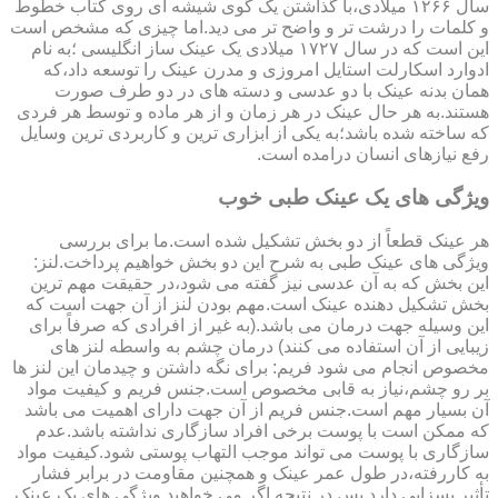
سال ۱۲۶۶ میلادی،با گذاشتن یک گوی شیشه ای روی کتاب خطوط
و کلمات را درشت تر و واضح تر می دید.اما چیزی که مشخص است
این است که در سال ۱۷۲۷ میلادی یک عینک ساز انگلیسی ؛به نام
ادوارد اسکارلت استایل امروزی و مدرن عینک را توسعه داد،که
همان بدنه عینک با دو عدسی و دسته های در دو طرف صورت
هستند.به هر حال عینک در هر زمان و از هر ماده و توسط هر فردی
که ساخته شده باشد؛به یکی از ابزاری ترین و کاربردی ترین وسایل
رفع نیازهای انسان درامده است.
ویژگی های یک عینک طبی خوب
هر عینک قطعاً از دو بخش تشکیل شده است.ما برای بررسی
ویژگی های عینک طبی به شرح این دو بخش خواهیم پرداخت.لنز:
این بخش که به آن عدسی نیز گفته می شود،در حقیقت مهم ترین
بخش تشکیل دهنده عینک است.مهم بودن لنز از آن جهت است که
این وسیله جهت درمان می باشد.(به غیر از افرادی که صرفاً برای
زیبایی از آن استفاده می کنند) درمان چشم به واسطه لنز های
مخصوص انجام می شود فریم: برای نگه داشتن و چیدمان این لنز ها
بر رو چشم،نیاز به قابی مخصوص است.جنس فریم و کیفیت مواد
آن بسیار مهم است.جنس فریم از آن جهت دارای اهمیت می باشد
که ممکن است با پوست برخی افراد سازگاری نداشته باشد.عدم
سازگاری با پوست می تواند موجب التهاب پوستی شود.کیفیت مواد
به کاررفته،در طول عمر عینک و همچنین مقاومت در برابر فشار
تأثیر بسزایی دارد.پس در نتیجه اگر می خواهید ویژگی های یک عینک