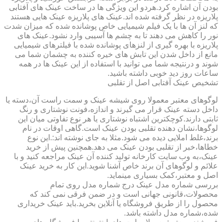
بودن آن اشاره کرد.هردو این ویژگی ها در ساخت عینک های آفتابی
پلاریزه در نظر گرفته شده اند.عینک های پلاریزه عینک هایی هستند
که لنز آن ها با یک فیلم شیمیایی خاص پوشانده شده که میزان شدت
نور را کاهش می دهند تا به چشم ها آسیبی وارد نشود.عینک های
پلاریزه با بهره گیری از لنزهای پوشانده شده با فیلترهای شیمیایی
مانع از داخل شدن این تابش های خیره کننده به چشمان شما می
شوند و درنتیجه شما می توانید با استفاده از این عینک ها در همه
ساعات روز دید خوبی داشته باشید.
تشخیص عینک آفتابی اصل از تقلبی
لوگوهای معتبر معمولا روی شیشه عینک و سمت راست آن،دسته یا
داخل دسته عینک قرار می گیرند و اندازه،فونت نوشتاری و رنگ
ثابتی دارند.کوچکترین اشتباه نوشتاری یا هر نوع تفاوتی میان این
لوگوها،نشان دهنده تقلبی بودن عینک است.گاهی اوقات در نام
برند،غلط املایی دیده می شود.مثلا به جای نوشته اند:.این نوع
خطاها،خبر از تقلبی بودن عینک می دهد.همچنین پیش از خرید
عینک،به وب سایت کارخانه تولید کننده آن عینک مراجعه کنید و با
علائم و لوگوهای آن برند خاص آشنا شوید.این کار به خرید عینک
اصل و معتبر،کمک بسیاری مینماید.
بررسی شماره مدل عینک درج شماره مدل روی تمام
محصولات،قانونی جهانی است و در ضمن فرقی نمی کند که
محصول را از طریق فروشگاه یا آنلاین بخرید.باید عینک خریداری
شده،شماره مدل داشته باشد.