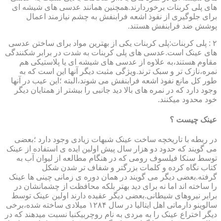
های پلی کربنات برخوردارند.همچنین همانند عدسی های شیشه ای
برای جلوگیری از نفوذ اشعه فرابنفش به چشم نیازمند اعمال
پوشش ضد فرابنفش هستند.
۲ : پلی کربنات:پلی کربنات یکی از بهترین مواد برای ساختن عدسی
های عینک است.عدسی های پلی کربنات به شدت در برابر شکنندگی
مقاوم هستند،به علاوه از عدسی های شیشه ای یا پلاستیکی هم
نمره،نازک تر و سبک ترند.ویژگی مثبت دیگر آنها این است که به
طور کل مانع نفوذ اشعه فرابنفش می شوند،البته ؛این عیب در آنها
وجود دارد که در نمره های بالا دید جانبی را بیشتر از همتایان دیگر
خود محدود میکنند.
عینک چیست ؟
در ربطه با تاریخچه ساخت عینک شبهات زیادی وجود دارد ؛بعضی
می گویند که حدود دو هزار سال پیش اولین ایده ی استفاده از عینک
توسط سنکا فیلسوف رومی که در هنگام مطالعه از لیوان آب به
کتاب نگاه کرده و کلمات بزرگتر و شفاف تر شدن شکل
گرفته.بعضی دیگر می گویند در همان دوره ی زمانی چینی ها عینک
را ساخته اند اما نه برای دید بهتر بلکه محافظت از چشمانشان در
برابر نیروهای شیطانی.بعضی دیگر عقیده دارند اولین عینک توسط
سالوینو دارماتی اهل ایتالیا در سال ۱۲۸۴ میلادی ساخته شده،برخی
دیگر اختراع عینک را به مردی به نام روچربیکنبا نسبت میدهند که در