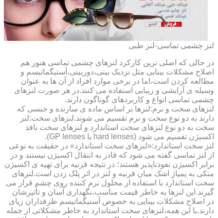
لنز چشمی تماسی-لنز طبی
در حالی که اصلی ترین کارکرد لنزهای چشمی تماسی هنوز هم
اصلاح مشکلات بینایی مثل نزدیک بینی،دوربینی،آستیگماتیسم و
مطالعه کردن است،اما در برخی موارد افراد از آن ها به عنوان
وسیله ی آرایشی و زیبایی استفاده می کنند.در هر صورت لنزهای
چشمی تماسی انواع و کاربردهای گوناگون دارند.
لنزهای سخت و نرم:لنزها بر اساس ماده ی سازنده و جنسی که
دارند به دو نوع سخت و نرم تقسیم می شوند.لنزهای سخت:لنز
سخت به دو نوع لنزهای سخت استاندارد و لنزهای سخت نافذ
اکسیژن تقسیم می شود (hard lenses یا GP lenses).
لنز سخت استاندارد:«لنزهای سخت استاندارد» در حقیقت به نوعی
از لنز تماسی گفته می شود که قادر به انتقال اکسیژن نیستند و در
برابر اکسیژن نفوذناپذیر هستند؛ در نتیجه قرنیه برای تهیه ی اکسیژن
متکی به پمپاژ اشک میان قرنیه و لنز در اثر پلک زدن است.لنزهای
سخت استاندارد با استفاده از محلول نرم کننده روی چشم قرار می
گیرند.این لنزها به خاطر قیمت مناسب،نگهداری آسان و تأثیرشان
در اصلاح مشکلات بینایی به خصوص آستیگماتیسم طرفداران زیای
دارند.با این همه،لنزهای سخت استاندارد به خاطر مشکلاتی از جمله