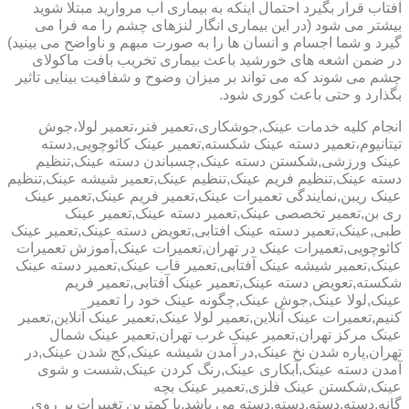
آفتاب قرار بگیرد احتمال اینکه به بیماری آب مروارید مبتلا شوید
بیشتر می شود (در این بیماری انگار لنزهای چشم را مه فرا می
گیرد و شما اجسام و انسان ها را به صورت مبهم و ناواضح می بینید)
در ضمن اشعه های خورشید باعث بیماری تخریب بافت ماکولای
چشم می شوند که می تواند بر میزان وضوح و شفافیت بینایی تاثیر
بگذارد و حتی باعث کوری شود.
انجام کلیه خدمات عینک,جوشکاری،تعمیر فنر،تعمیر لولا،جوش
تیتانیوم،تعمیر دسته عینک شکسته,تعمیر عینک کائوچویی,دسته
عینک ورزشی,شکستن دسته عینک,چسباندن دسته عینک,تنظیم
دسته عینک,تنظیم فریم عینک,تنظیم عینک,تعمیر شیشه عینک,تنظیم
عینک ریبن,نمایندگی تعمیرات عینک,تعمیر فریم عینک,تعمیر عینک
ری بن,تعمیر تخصصی عینک,تعمیر دسته عینک,تعمیر عینک
طبی,عینک,تعمیر دسته عینک افتابی,تعویض دسته عینک,تعمیر عینک
کائوچویی,تعمیرات عینک در تهران,تعمیرات عینک,آموزش تعمیرات
عینک,تعمیر شیشه عینک آفتابی,تعمیر قاب عینک,تعمیر دسته عینک
شکسته,تعویض دسته عینک,تعمیر عینک آفتابی,تعمیر فریم
عینک,لولا عینک,جوش عینک,چگونه عینک خود را تعمیر
کنیم,تعمیرات عینک آنلاین,تعمیر لولا عینک,تعمیر عینک آنلاین,تعمیر
عینک مرکز تهران,تعمیر عینک غرب تهران,تعمیر عینک شمال
تهران,پاره شدن نخ عینک,در آمدن شیشه عینک,کج شدن عینک,در
آمدن دسته عینک,آبکاری عینک,رنگ کردن عینک,شست و شوی
عینک,شکستن عینک فلزی,تعمیر عینک بچه
گانه,دسته,دسته,دسته,دسته می باشد.با کمترین تغییرات بر روی