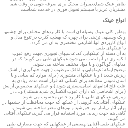
ظاهر عینک شما,تعمیرات مجیک برای صرفه جویی در وقت شما
مشتریان عزیز با سیستم تحویل فوری در خدمت شماست.
انواع عینک
به­طور کلی،عینک وسیله ای است با کاربردهای مختلف برای چشمها
و یک وسیله­ی تزئینی برای چهره که به­علت کثرت در تنوع مدل و
انواع کاربردی آنها،اشاره­ی مختصری به آن می گردد.
۱٫عینکهای طبی
به آن دسته از عینکهایی که،عدسیهای تجویزی،جهت رفع عیوب
انکساری در آنها نصب می شود،عینکهای طبی می گویند؛ که در
مدلهای گوناگون و با مواد مختلف ساخته می شوند.
توضیح اینکه :عینکهایی با اتاقک مرطوب ( جهت جلوگیری از اشک
ریزش شدید ) و یا عینکهای منشوری ( برای موارد کم بینایی و یا
آسان نمودن مطالعه برای کسانی که قرار است مدت زیادی به
علت فلج اندامهای اصلی،بستری شوند )،و عینکهای مخصوص آرایش
( برای اشخاصی که دارای عیوب انکساری شدید هستند ) و…،در
زمره­ی عینکهای طبی،با کاربرد خاص محسوب می شوند.
عینکهای آفتابی:به گروهی از عینکها که جهت محافظت از چشمها در
برابر آثار زیانبار نور خورشید و نورهای مضر ساخته می شوند و
گاهی هم جهت زیبایی مورد استفاده قرار می گیرند،عینکهای آفتابی
می گویند.
عینکهای طبی-آفتابی:به­بعضی از عینکهایی که جهت مصارف طبی