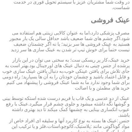
در وقت شما مشتریان عزیز با سیستم تحویل فوری در خدمت
شماست.
عینک فروشی
مصرف پزشکی دارد،اما به عنوان کالایی زینتی هم استفاده می
شود.اگر چشم های شما ضعیف باشد حداقل سالی یک بار مجبور
هستید به عینک فروشی ها سر بزنید؛ یا نه اگر چشمتان ضعیف
نیست حتماً برای خوش تیپ تر شدن به عینک سازی ها سر زدید
خرید عینک،کار پر ریسکی ست؛ به سختی می توان در این بازار
پرشده از جنس چینی به دنبال عینک های اورجینال بود.بهتر است به
جای تلاش برای یافتن عینکی خوب،به دنبال یافتن عینک سازی خوب
و قابل اعتماد باشید و چشمان خودتان را به آن ها بسپارید؛ راه دومی
برای شما وجود ندارد ما به شما عینک فروشی را پیشنهاد می کنیم
خرید های مطمئن و با اصالت
عینک از دو عدسی و یک قاب یا فریم درست شده استکه توسط بینی
و گوشها نگه داشته میشود و جلوی چشم قرار میگیرد.عینک با رفع
عیوب انکساری بینایی به چشمها کمک میکند تا دید بهتری داشته
باشند.
جنس :عینک ها بسته به نوع کاربرد آنها و سلیقه ای افراد خاص از
مواد گوناگونی مانند :پلاستیک،کائوچو،استات،فلز و یا ترکیب این
مواد با یکدیگر ساخته شده است.