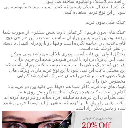
از استات،پلاستیک و تیتانیوم ساخته می شود.
اگر شما به دنبال عینکی هستید که کمتر آسیب ببیند حتماً توصیه می
شود از این نوع فریم استفاده کنید.
عینک طبی بدون فریم
عینک های بدون فریم : اگر تمایل دارید بخش بیشتری از صورت شما
دیده شود،این فریم بسیار برایتان مناسب است.در این طراحی هیچ
قابی،عدسی را احاطه نکرده است و تنها دو بازو برای اتصال با دسته
در نظر گرفته شده است.
مشکل اصلی این قاب،آسیب پذیری بالا آن می باشد.یعنی ممکن
است لنز آن ترک بردارد یا لب پر شود.در نتیجه این فریم برای
افرادی که تحرک بالایی دارند مناسب نیست.نکته مهم این است که
این مشکل باعث این نمی شود تا این نوع فریم دارای ویژگی های
عینک طبی خوب نباشد،زیرا همان طور که اشاره شد کارایی
مخصوص خود را دارد.
عینک های نیم فریم : اگر شما هم دقیقاً نمی دانید بین دو فریم بالا
کدام را انتخاب کنید،همچنان یک انتخاب دیگر پیش روی شما
است.طراحان این عرصه به سلیقه افراد میانه رو نیز توجه کرده اند
و قاب هایی را روانه بازار کرده که بخشی از لنز توسط فریم پوشیده
شده و بخش دیگر آزاد است.