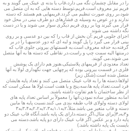
را در مقابل چشمان نگه می دارد،قاب یا بدنه ی عینک می گویند و به
فریم نیز معروف است.فریم،توسط دسته هایی که به آن متصل می
شود،بر روی صورت تنظیم می گردد.فریمهایی هم هستند که دسته
ندارند و در عوض به وسیله ی فشارهای دو طرف بینی در محل خود
قرار می گیرند ویا بر روی فریم دیگری سوار می شوند و یا در دست
نگه داشته می شوند
اجزای جلویی فریم :آن بخش از قاب را که بین دو عدسی و بر روی
بینی قرار می گیرد را پل گویند و لبه ای که دور عدسیهـا را در بر
گرفته،به حدقه معروف است.به قسمتهای بیرونی جلوی قاب که
درمنتها الیه سمت چپ و راست،در نقاطی که دسته ها به آنها متصل
می شوند،می گویند.
تعداد معدودی از فریمهای پلاستیکی،هنوز هم دارای یک پوشش
فلزی در قسمت بیرونی بوده که پرچهایی جهت نگهداری لولا به آنها
متصل شده است.(شکل زیر)
لولاها،دسته ها را به قاب عینک متصل می کنند و تعداد پایه هایشان
فرد است.تعداد پایه ها،سه،پنج و یا هفت است.لولا ها ممکن است که
از نظر ساختمان با هم تفاوت داشته باشند.
اما،به منظور ساده نمودن،آنها را معمولاً بر اساس تعداد پایه های
لولای دسته ولولای قاب طبقه بندی می کنند.نسبت پایه ها مابین
دسته و قاب متغیر می باشد.مثلاً،۲به۱،۱به۲،۳به۲،۲به۳،۴به۳
و۳به۴٫(برای مثال،اگر دسته،دارای یک پایه باشد،آنگاه قاب عینک دو
پایه دارد و بر عکس اگر قاب عینک دارای دو پایه باشد،دسته می
بایست یک پایه داشته باشد.)
بعضی از فریمها دارای پد می باشند.پد،قطعه ای پلاستیکی است که