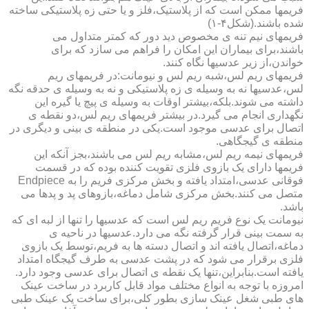
فریمها ممکن است که از پلاستیک،فلز و یا حتی زه پلاستیکی ساخته
شده باشند.(شکل۴-۱)
فریمهای نیم تنه ی مخصوص دید دور که کمتر متداول می
باشند،برای بیماران این امکان را فراهم می سازد که برای
خواندن،از زیر عدسیها نگاه کنند.
فریمهای ریم لس،شبه ریم لس و نیومانت:در فریمهای ریم
لس،عدسیها نه به وسیله ی زه پلاستیکی و نه به وسیله ی حدقه نگه
داشته می شوند.بلکه،بیشتر اوقات به وسیله ی پیچ یا گیره این
نگهداری انجام می گیرد.در بیشتر فریمهای ریم لس،دو نقطه ی
اتصال برای عدسی موجود است.یکی در منطقه ی بینی و دیگری در
منطقه ی گیجگاهی.
فریمهای نیمه ریم لس،مشابه ریم لس می باشند،بجز آنکه این
فریمها دارای یک بازوی فلزی تقویت کننده بوده که در قسمت
فوقانی عدسی،امتداد یافته و بخش مرکزی فریم را به Endpiece
متصل می کنند.بخش مرکزی شامل دماغه،بازوهای پد و پدها می
باشد.
نیومانت یک نوع فریم ریم لس است که عدسیها را تنها از لبه ای که
به سمت بینی قرار گرفته نگه می دارد.عدسیها در ناحیه ی
دماغه،اتصال یافته اند و اتصال دسته ها به فریم،توسط یک بازوی
فلزی برقرار می شود که در پشت عدسی به طرف گیجگاه امتداد
یافته است.بنابراین،تنها یک نقطه ی اتصال برای عدسی وجود دارد.
امروزه با توجه به انواع مختلف مواد قابل کاربرد در ساخت عینک
های طبی شغل عینک سازی بطور کلی،برای ساخت یک عینک طبی