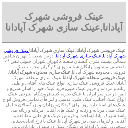
عینک فروشی شهرک
آپادانا,عینک سازی شهرک آپادانا
عینک فروشی شهرک آپادانا
,
عینک سازی شهرک آپادانا
عینک فروشی
شهرک آپادانا
,
عینک سازی شهرک آپادانا
,آدرس شعبه 1 :تهران شاهین
شمالی بیست متری گلستان شعبه 2 :تهران شهران جنوبی تلفن **-
با تخفیف.مشاوره رایگان شبانه روزی کارگران مجرب عینک
فروشی محدوده شهرک آپادانا,
عینک سازی محدوده شهرک آپادانا
,
عینک فروشی منطقه شهرک آپادانا
,عینک سازی منطقه شهرک
آپادانا,عینک فروشی,عینک سازی,انواع عینک های آفتابی و طبی
زنانه و مردانه و فریم عینک طبی,خرید عینک خود را آسان،سریع و
ایمن در سراسر ایران با عینک تجربه کنید.فروشگاه اینترنتی عینک
انواع عینک آفتابی،عینک طبی،عدسی،و لنز های تماسی,فروش انواع
عینک های استاندارد روز برای کودکان،نوزادان و بزرگسالان.شامل
عینک طبی مردانه و زنانه و عینک های آفتابی مردانه و زنانه می
باشد شهرک آپادانا,ساخت و فروش عینک های طبی،مطالعه و
آفتابی و لنزهای طبی در شهرک آپادانا,عینک با نرخ اتحادیه,بینایی
سنجی در شهرک آپادانا,فروشگاه عینک در شهرک آپادانا,فروش