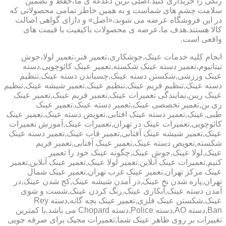
رنگی را خریداری کنید.اصلی ترین دغدغه ی ما،حفظ و تضمین
سلامت چشم های شماست و به همین خاطر تمامی محصولاتی که
در این فروشگاه عرضه می شوند،«اصل» و دارای گواهی اصالت
کالا هستند.هدف ما،عرضه ی محصولات باکیفیت با قیمت های
واقعی است.
انجام کلیه خدمات عینک,جوشکاری،تعمیر فنر،تعمیر لولا،جوش
تیتانیوم،تعمیر دسته عینک شکسته,تعمیر عینک کائوچویی,دسته
عینک ورزشی,شکستن دسته عینک,چسباندن دسته عینک,تنظیم
دسته عینک,تنظیم فریم عینک,تنظیم عینک,تعمیر شیشه عینک,تنظیم
عینک ریبن,نمایندگی تعمیرات عینک,تعمیر فریم عینک,تعمیر عینک
ری بن,تعمیر تخصصی عینک,تعمیر دسته عینک,تعمیر عینک
طبی,عینک,تعمیر دسته عینک افتابی,تعویض دسته عینک,تعمیر عینک
کائوچویی,تعمیرات عینک در تهران,تعمیرات عینک,آموزش تعمیرات
عینک,تعمیر شیشه عینک آفتابی,تعمیر قاب عینک,تعمیر دسته عینک
شکسته,تعویض دسته عینک,تعمیر عینک آفتابی,تعمیر فریم
عینک,لولا عینک,جوش عینک,چگونه عینک خود را تعمیر
کنیم,تعمیرات عینک آنلاین,تعمیر لولا عینک,تعمیر عینک آنلاین,تعمیر
عینک مرکز تهران,تعمیر عینک غرب تهران,تعمیر عینک شمال
تهران,پاره شدن نخ عینک,در آمدن شیشه عینک,کج شدن عینک,در
آمدن دسته عینک,آبکاری عینک,رنگ کردن عینک,شست و شوی
عینک,شکستن عینک فلزی,تعمیر عینک بچه گانه,دسته Rey
Ban,دسته AO,دسته Police,دسته Chopard می باشد.با کمترین
تغییرات بر روی ظاهر عینک شما,تعمیرات مجیک برای صرفه جویی