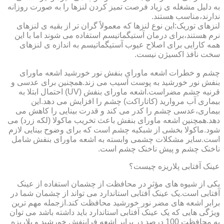
به دلیل مشغله ی زیاد فرصت تمیز کردن لنزها را به صورت روزانه
ندارند،مناسب هستند.
لنزهای توریک:این نوع لنزها که معمولاً گران تر از بقیه ی لنزهای
نرم هستند،برای درمان آستیگماتیسم استفاده می شوند اما با این
همه کارایی برای اصلاح عیوب آستیگماتیسم به اندازه ی لنزهای
سخت نافذ اکسیژن نیست.
چشم و خطرات اشعه ماورای بنفش نور خورشید اشعه ماورای
بنفش نور خورشید به پوست آسیب می زند.همچنین برای عدسی و
قرنیه چشم مضراست.اشعه ماورای بنفش (UV) احتمال ابتلا به
بیماری آب مروارید (کاتاراکت) چشم را افزایش می دهد.این
بیماری،عدسی چشم را کدر می کند و قدرت بینایی را کاهش می
دهد.همچنین اشعه ماورای بنفش باعث تخریب ماکولا (لکه زرد) می
شود.ماکولا بخشی از شبکیه چشم است که برای وضوح بینایی لازم
است.سایر مشکلات چشمی وابسته به اشعه ماورای بنفش شامل
ناخنک چشم و پیش ناخنک چشم است.
عینک آفتابی پلاریزه چیست؟
یکی از شیوه های مؤثر در محافظت از چشمان استفاده از عینک
آفتابی است.یک عینک آفتابی استاندارد می تواند از چشمان شما در
برابر اشعه های مضر نور خورشید محافظت کند.ازجمله مهم ترین
ویژگی هایی که یک عینک آفتابی استاندارد باید داشته باشد می توان
به محافظت 100 درصد در برابر اشعه فرابنفش خورشید و پلاریزه