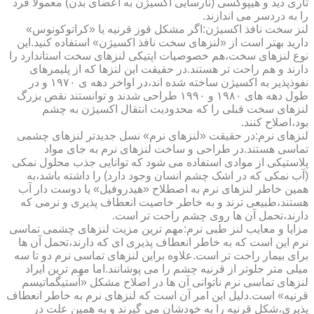
تاری دید و هیپوکسی (نارسایی اکسیژن به اعضای بدن) معمولا فرد
را به دردسر می اندازند.
لنز سخت نافذ اکسیژن:اگر مشکل قوز قرنیه یا «کراتوکونوس»
دارید بهتر است از «لنزهای سخت نافذ اکسیژن» استفاده کنید.این
نوع لنزهای سخت،هم خصوصیات اپتیکی لنزهای سخت استاندارد را
دارند و هم راحت تر هستند.در حقیقت این لنزها که از پلیمرهای
نفوذپذیر به اکسیژن ساخته شده اند،در اواخر دهه ی ۱۹۷۰ و در
طول دهه های ۱۹۸۰ و ۱۹۹۰ طراحی شدند و توانستند نقص بزرگ
لنزهای سخت قبلی را که محدودیت انتقال اکسیژن به چشم
بود،اصلاح کنند.
لنزهای نرم:در حقیقت «لنزهای نرم» نسل جدیدتر لنزهای چشمی
تماسی هستند.در طراحی و ساخت لنزهای نرم به جای مواد
پلاستیکی از موادی استفاده می شود که توانایی جذب محلول نمکی
(آب نمکی که در اشک چشم انسان وجود دارد) را داشته باشد،به
همین خاطر لنزهای نرم به اصطلاح «هیدروفیل» یا دوست دار آب
هستند،طبیعی ترند و به خاطر خاصیت انعطاف پذیری و نرمی که
دارند،تحمل آن ها روی چشم راحت تر است.
مزایا و معایب لنز طبی نرم:مهم ترین مزیت لنزهای چشمی تماسی
نرم این است که به خاطر انعطاف پذیری ای که دارند،تحمل آن ها
برای بیمار راحت تر است.علاوه براین لنزهای تماسی نرم دو تا سه
میلی متر جلوتر از قرنیه چشم را می پوشانند.اما مهم ترین ایراد
لنزهای تماسی نرم ناتوانی آن ها در اصلاح مشکل «آستیگماتیسم
قرنیه» است.دلیل این امر آن است که لنزهای نرم به خاطر انعطاف
پذیری،شکل قرنیه را به خودشان می گیرند و به همین علت در