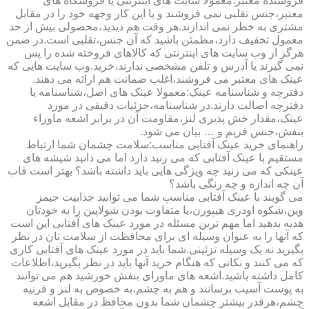
فروشنده معتبر:معمولا سایت های اینترنتی یا فروشگاه های
معتبر،جنس تقلبی نمی فروشند و با این کار وجهه خود را در مقابل
مشتری به خطر نمی اندازند.هر وقت هم دیدید،محصولی بیش از حد
معمول تخفیف دارد،مطمئن باشید که آن جنس،تقلبی است.در ضمن
هرگز از وب سایت های اینترنتی که کالاهای فروخته شده را پس
نمی گیرند یا آدرس و تلفن مشخصی ندارند،خرید.وب سایت هایی که
عینک های معتبر می فروشند،اغلب ضمانت هم ارائه می دهند.
دفترچه و شناسنامه عینک:معمولا عینک های اصل،شناسنامه یا
دفترچه اصالت دارند.در شناسنامه،جزئیات دقیقی در مورد
عینک،مقدار خش پذیری لنز،مقاومت آن در برابر اشعه ماوراء
بنفش،جنس فریم و … بیان می شود.
راهنمای خرید عینک آفتابی مناسب:سلامت چشمان شما ارتباط
مستقیم با عینک آفتابی که می زنید دارد اما می دانید شیشه های
عینکی که می زنید چه ویژگی هایی باید داشته باشد؟ بهتر است قاب
آن چه اندازه و چه رنگی باشد؟
می گویند با عینک آفتابی مناسب شما می توانید جذابیت جیمز
وین،شکوه اودری هیپورن،یا متفاوت بودن شولاپین را به خودتان
هدیه بدهید اما مهم ترین مسئله در مورد عینک های آفتابی این است
که آنها را به عنوان وسیله ای برای محافظت از سلامت تان در نظر
بگیرید نه یک وسیله تزئینی.شما باید در مورد عینک های آفتابی کاری
که می کنند و نکاتی که هنگام خرید آنها باید در نظر بگیرید،اطلاعات
کامل داشته باشید.اشعه های ماورای بنفش خورشید هم می توانند
به پوست آسیب برسانند و هم به چشم،به خصوص به لنز و قرنیه
چشم،هرقدر بیشتر چشمان شما بدون محافظ در مقابل اشعه