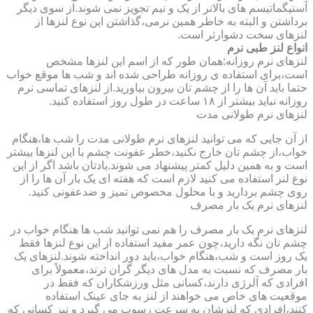
آستیگماتیسم های بالاتر از یک و نیم تجویز نمی شوند.از سوی دیگر
برداشتن و البته به خاطر همین نرمی،گذاشتن این نوع لنزها از
لنزهای سخت دشوارتر است.
انواع لنز طبی نرم
لنزهای نرم روزانه:همان طور که از اسم این لنزها مشخص
است،برای استفاده ی روزانه طراحی شده اند و شب ها موقع خواب
حتما باید آن ها را از چشم تان بیرون بیاورید.از لنزهای تماسی نرم
روزانه نباید بیشتر از ۱۸ ساعت در طول روز استفاده کنید.
لنزهای نرم طولانی مدت
از آن جایی که می توانید لنزهای نرم طولانی مدت را شب ها،هنگام
خواب،از چشم تان خارج نکنید،خطر عفونت چشم با این لنزها بیشتر
است و به همین دلیل کمتر پیشنهاد می شوند.یادتان باشد اگر از این
نوع لنز استفاده می کنید لازم است که هفته ای یک بار آن ها را از
روی چشم بردارید و با محلول مخصوص تمیز و ضدعفونی کنید.
لنزهای نرم یک بار مصرف
لنزهای نرم یک بار مصرف را هم نمی توانید شب ها هنگام خواب در
چشم تان نگه دارید،چون عمر مفید استفاده از این نوع لنزها فقط
یک روز است و شب،هنگام خواب،باید دور انداخته شوند.لنزهای یک
بار مصرف که نسبت به مدل های دیگر گران ترند،معمولاً برای
افرادی که آلرژی دارند،کسانی مثل ورزشکاران که فقط در
موقعیت های خاص می خواهند از لنز به جای عینک استفاده
کنند،افرادی که لنزشان به سرعت رسوب می گیرد و نیز کسانی که