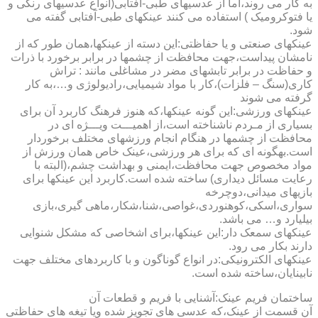
به کار می روند،اما از عدسیهای طبی-آفتابی(انواع عدسیهای رنگی و
یا فتوکرومیک ) استفاده می کنند عینکهای طبی-آفتابی گفته می
شود.
عینکهای صنعتی و یا حفاظتی:این دسته از عینکها،همان طور که از
نامشان پیداست،جهت محافظت از چشمها در برابر برخورد با ذرات
و حفاظت در برابر تابشهای مضر در مشاغلی مانند : تراش
کاری(سنگ – فلزات)،کار با مواد شیمیایی،رادیولوژی و…،به کار
گرفته می شوند
عینکهای ورزشی:این گونه عینکها،که هنوز فرهنگ کاربرد آن برای
بسیاری از مـردم ناشناخته است،از اهمیـــت ویـــژه ای در
محافظت از چشمها در هنگام انجام ورزشهای مختلف برخوردار
است.به­گونه ای که برای هر ورزشی،عینک خاص همان ورزش از
مواد مخصوص جهت محافظت،ایمنی و بهداشت چشم،(البته با
رعایت مسائل دیداری) ساخته شده است.کاربرد این عینکها برای
بازیهای میدانی،دوچرخه
سواری،اسکی،کوهنوردی،غواصی،شنا،شکار،ماهی گیری،بازی
بیلیارد و… می باشد.
عینکهای سمعک دار:این عینکها،برای اشخاصی که مشکل شنوایی
دارند بکار می رود.
عینکهای الکترونیکی:در انواع گوناگون و با کاربردهای مختلف جهت
نابینایان،ساخته شده است.
ساختمان فریم عینک:آشنایی با فریم و قطعات آن
آن قسمت از عینک،که عدسی های تجویز شده ویا تیغه های حفاظتی