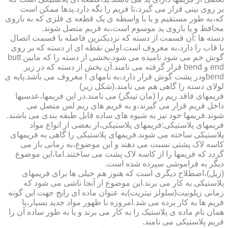
بر روی بینی قرار می گیرد،تا فریم را نگه دارد.پدها ممکن است
که،به طور مستقیم و یا با واسطه ی یک قطعه ی فلزی که به بازوی
محافظ و یا بازوی پد موسوم است،به فریم متصل شوند.
دسته ها :آن قسمت از دسته که نزدیکترین فاصله با قسمت اتصال
با قاب را دارد،به معروف است.اولین نقطه ای از دسته که بر روی
گوش خم می شود نامیده می شود.بخشی از دسته را که مابین butt
end و bend قرار گرفته می نامند.آن بخش از دسته که در زیر
bendودر پشت گوش قرار دارد،به نامهای l معروف می باشد.پایه ی
لولای دسته را گاهی هم می نامند.(شکل زیر)
فریمهای فاقد ریم را (مان تینگز) می نامند.در این فریمها،عدسیها
داخل فریم قرار می گیرند،و به فریم های ریم لس متصل می
شوند.فریمها خود نیز به شیوه های ساده قابل طبقه بندی می باشند.
فریمهای پلاستیکی:فریمهای پلاستیکی،از بعضی از انواع مواد
پلاستیکی ساخته می شوند.فریمهای پلاستیکی را گاهی به فریمهای
کاسه لاک پشتی نسبت می دهند و این موضوع،به زمانی باز می
گردد که فریمها را از کاسه لاک پشت می ساختند.اما،این موضوع
دیگر به فراموشی سپرده شده است.
(زیل)،اصطلاح دیگری است که هنوز هم خیلی ها برای فریمهای
پلاستیکی به کار می برند.این موضوع از آنجا ناشی می شود که
زمانی زیلونیت(سلولز نیتریت)به عنوان ماده ای رایج جهت این گونه
فریم ها به کار برده می شد.امروزه با ظهور مواد جدید بسیار،یا
همان نام ماده ی پلاستیک را به کار می برند و یا به طور ساده آن را
فریم پلاستیکی می نامند.