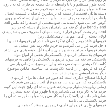
که،به طور مستقیم و یا با واسطه ی یک قطعه ی فلزی که به بازوی
محافظ و یا بازوی پد موسوم است،به فریم متصل شوند.
دسته ها :آن قسمت از دسته که نزدیکترین فاصله با قسمت اتصال
با قاب را دارد،به معروف است.اولین نقطه ای از دسته که بر روی
گوش خم می شود نامیده می شود.بخشی از دسته را که مابین butt
end و bend قرار گرفته می نامند.آن بخش از دسته که در زیر
bendودر پشت گوش قرار دارد،به نامهای l معروف می باشد.پایه ی
لولای دسته را گاهی هم می نامند.(شکل زیر)
فریمهای فاقد ریم را (مان تینگز) می نامند.در این فریمها،عدسیها
داخل فریم قرار می گیرند،و به فریم های ریم لس متصل می
شوند.فریمها خود نیز به شیوه های ساده قابل طبقه بندی می باشند.
فریمهای پلاستیکی:فریمهای پلاستیکی،از بعضی از انواع مواد
پلاستیکی ساخته می شوند.فریمهای پلاستیکی را گاهی به فریمهای
کاسه لاک پشتی نسبت می دهند و این موضوع،به زمانی باز می
گردد که فریمها را از کاسه لاک پشت می ساختند.اما،این موضوع
دیگر به فراموشی سپرده شده است.
(زیل)،اصطلاح دیگری است که هنوز هم خیلی ها برای فریمهای
پلاستیکی به کار می برند.این موضوع از آنجا ناشی می شود که
زمانی زیلونیت(سلولز نیتریت)به عنوان ماده ای رایج جهت این گونه
فریم ها به کار برده می شد.امروزه با ظهور مواد جدید بسیار،یا
همان نام ماده ی پلاستیک را به کار می برند و یا به طور ساده آن را
فریم پلاستیکی می نامند.
فریمهای فلزی:فریمهای فلزی،فریمهایی هستند که همه ی