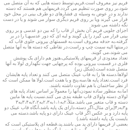
فریم نیز معروف است.فریم،توسط دسته هایی که به آن متصل می
شود،بر روی صورت تنظیم می گردد.فریمهایی هم هستند که دسته
ندارند و در عوض به وسیله ی فشارهای دو طرف بینی در محل خود
قرار می گیرند ویا بر روی فریم دیگری سوار می شوند و یا در دست
نگه داشته می شوند
اجزای جلویی فریم :آن بخش از قاب را که بین دو عدسی و بر روی
بینی قرار می گیرد را پل گویند و لبه ای که دور عدسیهـا را در بر
گرفته،به حدقه معروف است.به قسمتهای بیرونی جلوی قاب که
درمنتها الیه سمت چپ و راست،در نقاطی که دسته ها به آنها متصل
می شوند،می گویند.
تعداد معدودی از فریمهای پلاستیکی،هنوز هم دارای یک پوشش
فلزی در قسمت بیرونی بوده که پرچهایی جهت نگهداری لولا به آنها
متصل شده است.(شکل زیر)
لولاها،دسته ها را به قاب عینک متصل می کنند و تعداد پایه هایشان
فرد است.تعداد پایه ها،سه،پنج و یا هفت است.لولا ها ممکن است که
از نظر ساختمان با هم تفاوت داشته باشند.
اما،به منظور ساده نمودن،آنها را معمولاً بر اساس تعداد پایه های
لولای دسته ولولای قاب طبقه بندی می کنند.نسبت پایه ها مابین
دسته و قاب متغیر می باشد.مثلاً،۲به۱،۱به۲،۳به۲،۲به۳،۴به۳
و۳به۴٫(برای مثال،اگر دسته،دارای یک پایه باشد،آنگاه قاب عینک دو
پایه دارد و بر عکس اگر قاب عینک دارای دو پایه باشد،دسته می
بایست یک پایه داشته باشد.)
بعضی از فریمها دارای پد می باشند.پد،قطعه ای پلاستیکی است که
بر روی بینی قرار می گیرد،تا فریم را نگه دارد.پدها ممکن است