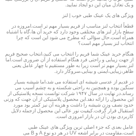
و یک تعادل میان این دو ایجاد نمایید.
ویژگی های یک عینک طبی خوب | لنز
قطعاً انتخاب لنز مناسب از فریم بسیار مهم تر است.امروزه در
سطح بازار لنز های مختلفی وجود دارد که خرید آن ها،گاه با اشتباه
همراه است.حال سؤالی که مطرح می شود این است که چرا
انتخاب لنز بسیار مهم است؟
هنگام خرید عینک شما فریم را انتخاب می کنید،انتخاب صحیح فریم
از جهت زیبایی و راحتی فرد هنگام استفاده از آن ضروری است.اما
لنز بسیار مهم تر است زیرا به طور مستقیم با چهار عامل یعنی
ظاهر،زیبایی،ایمنی و بینایی،سروکار دارد.
در قدیم از عدسی شیشه ای استفاده می شد،اما شیشه بسیار
سنگین بوده و همچنین به راحتی شکسته و به چشم آسیب می
رساند.در نهایت در سال ۱۹۴۷ شرکت توانست نسخه پلاستیکی از
این محصول را ارائه دهد.این محصول پلاستیکی از آن جهت که وزنی
حدود نصف وزن شیشه را داشت و هزینه آن نیز کمتر بود مورد
استقبال قرار گرفت.کیفیت نور عالی این محصول ازجمله دلایل
کاربردی بودن آن در بازار امروزی است.
عامل بعدی که جزء اصلی ترین ویژگی های عینک طبی
است،مقاومت در برابر اشعه UV در هر دو نوع A و B می