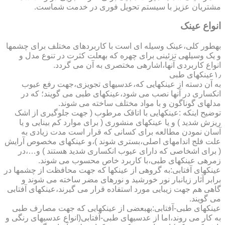
مشتریان عزیز با سیستم تحویل فوری در خدمت شماست.
انواع عینک
به­طور کلی،عینک وسیله ای است با کاربردهای مختلف برای چشمها
و یک وسیله­ی تزئینی برای چهره که به­علت کثرت در تنوع مدل و
انواع کاربردی آنها،اشاره­ی مختصری به آن می گردد.
۱٫عینکهای طبی
به آن دسته از عینکهایی که،عدسیهای تجویزی،جهت رفع عیوب
انکساری در آنها نصب می شود،عینکهای طبی می گویند؛ که در
مدلهای گوناگون و با مواد مختلف ساخته می شوند.
توضیح اینکه :عینکهایی با اتاقک مرطوب ( جهت جلوگیری از اشک
ریزش شدید ) و یا عینکهای منشوری ( برای موارد کم بینایی و یا
آسان نمودن مطالعه برای کسانی که قرار است مدت زیادی به
علت فلج اندامهای اصلی،بستری شوند )،و عینکهای مخصوص آرایش
( برای اشخاصی که دارای عیوب انکساری شدید هستند ) و…،در
زمره­ی عینکهای طبی،با کاربرد خاص محسوب می شوند.
عینکهای آفتابی:به گروهی از عینکها که جهت محافظت از چشمها در
برابر آثار زیانبار نور خورشید و نورهای مضر ساخته می شوند و
گاهی هم جهت زیبایی مورد استفاده قرار می گیرند،عینکهای آفتابی
می گویند.
عینکهای طبی-آفتابی:به­بعضی از عینکهایی که جهت مصارف طبی
به کار می روند،اما از عدسیهای طبی-آفتابی(انواع عدسیهای رنگی و