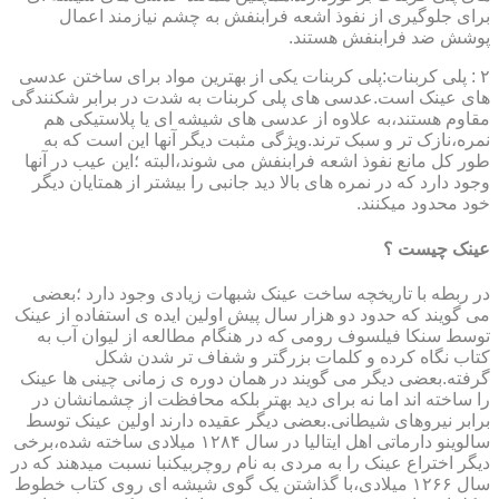
برای جلوگیری از نفوذ اشعه فرابنفش به چشم نیازمند اعمال
پوشش ضد فرابنفش هستند.
۲ : پلی کربنات:پلی کربنات یکی از بهترین مواد برای ساختن عدسی
های عینک است.عدسی های پلی کربنات به شدت در برابر شکنندگی
مقاوم هستند،به علاوه از عدسی های شیشه ای یا پلاستیکی هم
نمره،نازک تر و سبک ترند.ویژگی مثبت دیگر آنها این است که به
طور کل مانع نفوذ اشعه فرابنفش می شوند،البته ؛این عیب در آنها
وجود دارد که در نمره های بالا دید جانبی را بیشتر از همتایان دیگر
خود محدود میکنند.
عینک چیست ؟
در ربطه با تاریخچه ساخت عینک شبهات زیادی وجود دارد ؛بعضی
می گویند که حدود دو هزار سال پیش اولین ایده ی استفاده از عینک
توسط سنکا فیلسوف رومی که در هنگام مطالعه از لیوان آب به
کتاب نگاه کرده و کلمات بزرگتر و شفاف تر شدن شکل
گرفته.بعضی دیگر می گویند در همان دوره ی زمانی چینی ها عینک
را ساخته اند اما نه برای دید بهتر بلکه محافظت از چشمانشان در
برابر نیروهای شیطانی.بعضی دیگر عقیده دارند اولین عینک توسط
سالوینو دارماتی اهل ایتالیا در سال ۱۲۸۴ میلادی ساخته شده،برخی
دیگر اختراع عینک را به مردی به نام روچربیکنبا نسبت میدهند که در
سال ۱۲۶۶ میلادی،با گذاشتن یک گوی شیشه ای روی کتاب خطوط