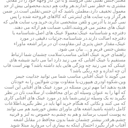
معتبر،جنس تقلبی نمی فروشند و با این کار وجهه خود را در مقابل
مشتری به خطر نمی اندازند.هر وقت هم دیدید،محصولی بیش از حد
معمول تخفیف دارد،مطمئن باشید که آن جنس،تقلبی است.در ضمن
هرگز از وب سایت های اینترنتی که کالاهای فروخته شده را پس
نمی گیرند یا آدرس و تلفن مشخصی ندارند،خرید.وب سایت هایی که
عینک های معتبر می فروشند،اغلب ضمانت هم ارائه می دهند.
دفترچه و شناسنامه عینک:معمولا عینک های اصل،شناسنامه یا
دفترچه اصالت دارند.در شناسنامه،جزئیات دقیقی در مورد
عینک،مقدار خش پذیری لنز،مقاومت آن در برابر اشعه ماوراء
بنفش،جنس فریم و … بیان می شود.
راهنمای خرید عینک آفتابی مناسب:سلامت چشمان شما ارتباط
مستقیم با عینک آفتابی که می زنید دارد اما می دانید شیشه های
عینکی که می زنید چه ویژگی هایی باید داشته باشد؟ بهتر است قاب
آن چه اندازه و چه رنگی باشد؟
می گویند با عینک آفتابی مناسب شما می توانید جذابیت جیمز
وین،شکوه اودری هیپورن،یا متفاوت بودن شولاپین را به خودتان
هدیه بدهید اما مهم ترین مسئله در مورد عینک های آفتابی این است
که آنها را به عنوان وسیله ای برای محافظت از سلامت تان در نظر
بگیرید نه یک وسیله تزئینی.شما باید در مورد عینک های آفتابی کاری
که می کنند و نکاتی که هنگام خرید آنها باید در نظر بگیرید،اطلاعات
کامل داشته باشید.اشعه های ماورای بنفش خورشید هم می توانند
به پوست آسیب برسانند و هم به چشم،به خصوص به لنز و قرنیه
چشم،هرقدر بیشتر چشمان شما بدون محافظ در مقابل اشعه
آفتاب قرار بگیرد احتمال اینکه به بیماری آب مروارید مبتلا شوید