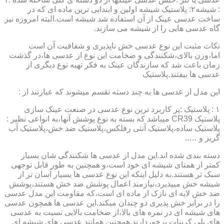
: شیشه۲: پلاستیک شیشه اولین و ابندایی ترین ماده ای که در
ساخت عدسی عینک از آن استفاده شد شیشه است.البته امروزه نیز
گاه عدسی هایی را از شیشه می سازند.
نکات مثبت این نوع عدسی خش ناپذیری و شفافیت آن است
اما،وزن بالای،شکنندگی و ضخامت این نوع از عدسی ها،در گذشت
زمان باعث شد که سازندگان عینک به فکر تهیه نوع دیگری از
عدسی ها بیفتند.پلاستیک
این مدل از عدسی ها به چند دسته تقسم میشوند که عبارتند از :
۱ : پلاستیک :پر کاربرد ترین نوع عدسی در صنعت عینک سازی
پلاستیک CR39 میباشد که بسته به نوع پوشش آنها،به انواعی نظیر :
پلاستیک ساده،پلاستیک آنتی رفلکس،پلاستیک ضد خش،پلاستیک آب
گریز و …..
دسته بندی شده اند.این مدل از عدسی ها شکنندگی شان بسیار
کمتر از همتای شیشه ای خود است،و همچنین به طور قابل توجهی
سبک تر هستند.به دلیل اینکه این نوع عدسی ها بسیار آسان تر از
شیشه خش میپذیرد،نیازمند اعمال پوشش ضد خش هستند،پوشش
ضد خش لایه ای نازک از ماده ای است،که مقاومت این مدل عدسی
را در برابر خش پذیری دو چندان میکند.این عدسی ها همچون عدسی
های شیشه ای در نمره های بالا،از ضخامت بالایی نسبت به عدسی
های پلی کربنات برخوردارند.همچنین همانند عدسی های شیشه ای