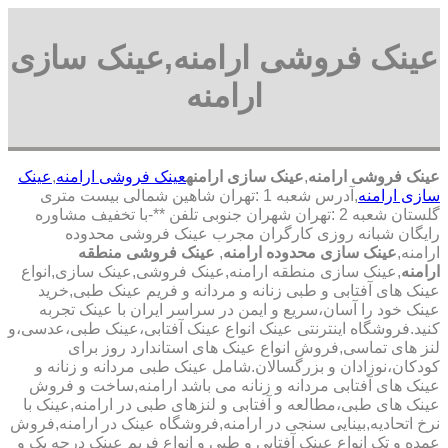
عینک فروشی ارامنه,عینک سازی
ارامنه
عینک فروشی ارامنه
,
عینک سازی ارامنه
عینک فروشی ارامنه
,
عینک
سازی ارامنه
,آدرس شعبه 1 :تهران شاهین شمالی بیست متری
گلستان شعبه 2 :تهران شهران جنوبی تلفن **-با تخفیف مشاوره
رایگان شبانه روزی کارگران مجرب عینک فروشی محدوده
ارامنه,
عینک سازی محدوده ارامنه
,
عینک فروشی منطقه
ارامنه
,عینک سازی منطقه ارامنه,عینک فروشی,عینک سازی,انواع
عینک های آفتابی و طبی زنانه و مردانه و فریم عینک طبی,خرید
عینک خود را آسان،سریع و ایمن در سراسر ایران با عینک تجربه
کنید.فروشگاه اینترنتی عینک انواع عینک آفتابی،عینک طبی،عدسی،و
لنز های تماسی,فروش انواع عینک های استاندارد روز برای
کودکان،نوزادان و بزرگسالان.شامل عینک طبی مردانه و زنانه و
عینک های آفتابی مردانه و زنانه می باشد ارامنه,ساخت و فروش
عینک های طبی،مطالعه و آفتابی و لنزهای طبی در ارامنه,عینک با
نرخ اتحادیه,بینایی سنجی در ارامنه,فروشگاه عینک در ارامنه,فروش
عمده و تک انواع عینک آفتابی و طبی و انواع فریم عینک درجه یک و