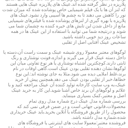
پلاریزه در نظر گرفته شده اند.عینک های پلاریزه عینک هایی هستند
که لنز آن ها با یک فیلم شیمیایی خاص پوشانده شده که میزان شدت
نور را کاهش می دهند تا به چشم ها آسیبی وارد نشود.عینک های
پلاریزه با بهره گیری از لنزهای پوشانده شده با فیلترهای شیمیایی
مانع از داخل شدن این تابش های خیره کننده به چشمان شما می
شوند و درنتیجه شما می توانید با استفاده از این عینک ها در همه
ساعات روز دید خوبی داشته باشید.
تشخیص عینک آفتابی اصل از تقلبی
لوگوهای معتبر معمولا روی شیشه عینک و سمت راست آن،دسته یا
داخل دسته عینک قرار می گیرند و اندازه،فونت نوشتاری و رنگ
ثابتی دارند.کوچکترین اشتباه نوشتاری یا هر نوع تفاوتی میان این
لوگوها،نشان دهنده تقلبی بودن عینک است.گاهی اوقات در نام
برند،غلط املایی دیده می شود.مثلا به جای نوشته اند:.این نوع
خطاها،خبر از تقلبی بودن عینک می دهد.همچنین پیش از خرید
عینک،به وب سایت کارخانه تولید کننده آن عینک مراجعه کنید و با
علائم و لوگوهای آن برند خاص آشنا شوید.این کار به خرید عینک
اصل و معتبر،کمک بسیاری مینماید.
بررسی شماره مدل عینک درج شماره مدل روی تمام
محصولات،قانونی جهانی است و در ضمن فرقی نمی کند که
محصول را از طریق فروشگاه یا آنلاین بخرید.باید عینک خریداری
شده،شماره مدل داشته باشد.
فروشنده معتبر:معمولا سایت های اینترنتی یا فروشگاه های