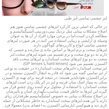
لنز چشمی تماسی-لنز طبی
در حالی که اصلی ترین کارکرد لنزهای چشمی تماسی هنوز هم
اصلاح مشکلات بینایی مثل نزدیک بینی،دوربینی،آستیگماتیسم و
مطالعه کردن است،اما در برخی موارد افراد از آن ها به عنوان
وسیله ی آرایشی و زیبایی استفاده می کنند.در هر صورت لنزهای
چشمی تماسی انواع و کاربردهای گوناگون دارند.
لنزهای سخت و نرم:لنزها بر اساس ماده ی سازنده و جنسی که
دارند به دو نوع سخت و نرم تقسیم می شوند.لنزهای سخت:لنز
سخت به دو نوع لنزهای سخت استاندارد و لنزهای سخت نافذ
اکسیژن تقسیم می شود (hard lenses یا GP lenses).
لنز سخت استاندارد:«لنزهای سخت استاندارد» در حقیقت به نوعی
از لنز تماسی گفته می شود که قادر به انتقال اکسیژن نیستند و در
برابر اکسیژن نفوذناپذیر هستند؛ در نتیجه قرنیه برای تهیه ی اکسیژن
متکی به پمپاژ اشک میان قرنیه و لنز در اثر پلک زدن است.لنزهای
سخت استاندارد با استفاده از محلول نرم کننده روی چشم قرار می
گیرند.این لنزها به خاطر قیمت مناسب،نگهداری آسان و تأثیرشان
در اصلاح مشکلات بینایی به خصوص آستیگماتیسم طرفداران زیای
دارند.با این همه،لنزهای سخت استاندارد به خاطر مشکلاتی از جمله
تاری دید و هیپوکسی (نارسایی اکسیژن به اعضای بدن) معمولا فرد