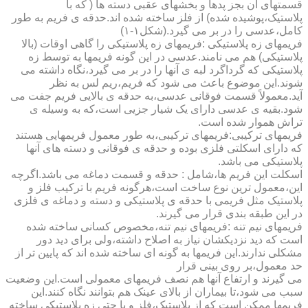
قسمتهای آن بجز پدها و بخشهای عقبی دسته ها ( که با
پلاستیک،پوشیده شده) از فلز ساخته شده اند.حدقه ی فریم به طور
کامل،عدسی را در بر می گیرد.(شکل۱-۱)
فریمهای زه پلاستیکی :فریمهای زه پلاستیکی را گاهی اوقات (بالا
پلاستیکی) هم می نامند.عدسی در این گونه فریمها به توسط زه
پلاستیکی که گرداگرد لبه ی آنها را در بر می گیرد،نگاه داشته می
شوند.این موضوع باعث می شود که فریم،ریم لس به نظر
آید.معمولاً قسمت فوقانی عدسی،به حدقه ی بالایی فریم جفت می
شود.بقیه ی عدسی دارای یک شیار جزیی است،که به وسیله ی
تراش هموار شده است.
فریمهای ترکیبی:فریمهای ترکیبی،به طور معمول فریمهایی هستند
که دارای اسکلتی فلزی بوده و حدقه ی فوقانی و دسته های آنها
پلاستیکی می باشد.
اسکلت این فریم ها،شامل : حدقه و قسمت دماغه می باشد.اگرچه
این،معمول ترین نوع ساخت است،هرگونه فریم با ترکیب فلز و
پلاستیک مثل فریمی با حدقه ی پلاستیکی و دسته و دماغه ی فلزی
در این طبقه بندی قرار می گیرند.
فریمهای نیم تنه :فریمهای نیم تنه،مخصوص کسانی ساخته شده
است که دید نزدیکشان نیاز به اصلاح داشته،ولی برای دید دور
مشکلی ندارند.این فریمها به گونه ای ساخته شده اند که پایین تر از
حد معمول،بر روی بینی قرار
می گیرند و ارتفاع آنها هم نصف فریمهای معمولی است.این وضعیت
سبب می شود،تا بیماران از بالای عینک هم بتوانند نگاه کنند.این
فریمها ممکن است که از پلاستیک،فلز و یا حتی زه پلاستیکی ساخته