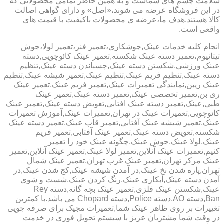
سلامت چشم های شماست و به همین خاطر تمامی محصولاتی که
در این فروشگاه عرضه می شوند،«اصل» و دارای گواهی اصالت
کالا هستند.هدف ما،عرضه ی محصولات باکیفیت با قیمت های
واقعی است.
انجام کلیه خدمات عینک,جوشکاری،تعمیر فنر،تعمیر لولا،جوش
تیتانیوم،تعمیر دسته عینک شکسته,تعمیر عینک کائوچویی,دسته
عینک ورزشی,شکستن دسته عینک,چسباندن دسته عینک,تنظیم
دسته عینک,تنظیم فریم عینک,تنظیم عینک,تعمیر شیشه عینک,تنظیم
عینک ریبن,نمایندگی تعمیرات عینک,تعمیر فریم عینک,تعمیر عینک
ری بن,تعمیر تخصصی عینک,تعمیر دسته عینک,تعمیر عینک
طبی,عینک,تعمیر دسته عینک افتابی,تعویض دسته عینک,تعمیر عینک
کائوچویی,تعمیرات عینک در تهران,تعمیرات عینک,آموزش تعمیرات
عینک,تعمیر شیشه عینک آفتابی,تعمیر قاب عینک,تعمیر دسته عینک
شکسته,تعویض دسته عینک,تعمیر عینک آفتابی,تعمیر فریم
عینک,لولا عینک,جوش عینک,چگونه عینک خود را تعمیر
کنیم,تعمیرات عینک آنلاین,تعمیر لولا عینک,تعمیر عینک آنلاین,تعمیر
عینک مرکز تهران,تعمیر عینک غرب تهران,تعمیر عینک شمال
تهران,پاره شدن نخ عینک,در آمدن شیشه عینک,کج شدن عینک,در
آمدن دسته عینک,آبکاری عینک,رنگ کردن عینک,شست و شوی
عینک,شکستن عینک فلزی,تعمیر عینک بچه گانه,دسته Rey
Ban,دسته AO,دسته Police,دسته Chopard می باشد.با کمترین
تغییرات بر روی ظاهر عینک شما,تعمیرات مجیک برای صرفه جویی
در وقت شما مشتریان عزیز با سیستم تحویل فوری در خدمت