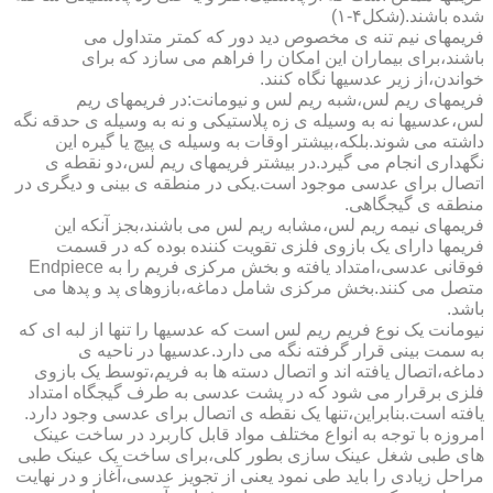
شده باشند.(شکل۴-۱)
فریمهای نیم تنه ی مخصوص دید دور که کمتر متداول می
باشند،برای بیماران این امکان را فراهم می سازد که برای
خواندن،از زیر عدسیها نگاه کنند.
فریمهای ریم لس،شبه ریم لس و نیومانت:در فریمهای ریم
لس،عدسیها نه به وسیله ی زه پلاستیکی و نه به وسیله ی حدقه نگه
داشته می شوند.بلکه،بیشتر اوقات به وسیله ی پیچ یا گیره این
نگهداری انجام می گیرد.در بیشتر فریمهای ریم لس،دو نقطه ی
اتصال برای عدسی موجود است.یکی در منطقه ی بینی و دیگری در
منطقه ی گیجگاهی.
فریمهای نیمه ریم لس،مشابه ریم لس می باشند،بجز آنکه این
فریمها دارای یک بازوی فلزی تقویت کننده بوده که در قسمت
فوقانی عدسی،امتداد یافته و بخش مرکزی فریم را به Endpiece
متصل می کنند.بخش مرکزی شامل دماغه،بازوهای پد و پدها می
باشد.
نیومانت یک نوع فریم ریم لس است که عدسیها را تنها از لبه ای که
به سمت بینی قرار گرفته نگه می دارد.عدسیها در ناحیه ی
دماغه،اتصال یافته اند و اتصال دسته ها به فریم،توسط یک بازوی
فلزی برقرار می شود که در پشت عدسی به طرف گیجگاه امتداد
یافته است.بنابراین،تنها یک نقطه ی اتصال برای عدسی وجود دارد.
امروزه با توجه به انواع مختلف مواد قابل کاربرد در ساخت عینک
های طبی شغل عینک سازی بطور کلی،برای ساخت یک عینک طبی
مراحل زیادی را باید طی نمود یعنی از تجویز عدسی،آغاز و در نهایت