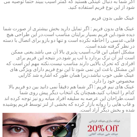
اگر شما به دنبال عینکی هستید که کمتر آسیب ببیند حتماً توصیه می
شود از این نوع فریم استفاده کنید.
عینک طبی بدون فریم
عینک های بدون فریم : اگر تمایل دارید بخش بیشتری از صورت شما
دیده شود،این فریم بسیار برایتان مناسب است.در این طراحی هیچ
قابی،عدسی را احاطه نکرده است و تنها دو بازو برای اتصال با دسته
در نظر گرفته شده است.
مشکل اصلی این قاب،آسیب پذیری بالا آن می باشد.یعنی ممکن
است لنز آن ترک بردارد یا لب پر شود.در نتیجه این فریم برای
افرادی که تحرک بالایی دارند مناسب نیست.نکته مهم این است که
این مشکل باعث این نمی شود تا این نوع فریم دارای ویژگی های
عینک طبی خوب نباشد،زیرا همان طور که اشاره شد کارایی
مخصوص خود را دارد.
عینک های نیم فریم : اگر شما هم دقیقاً نمی دانید بین دو فریم بالا
کدام را انتخاب کنید،همچنان یک انتخاب دیگر پیش روی شما
است.طراحان این عرصه به سلیقه افراد میانه رو نیز توجه کرده اند
و قاب هایی را روانه بازار کرده که بخشی از لنز توسط فریم پوشیده
شده و بخش دیگر آزاد است.