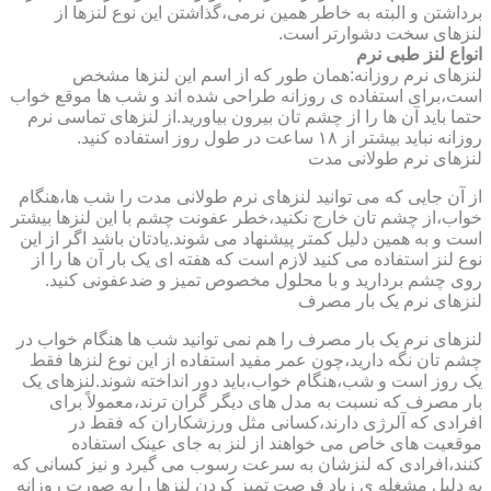
برداشتن و البته به خاطر همین نرمی،گذاشتن این نوع لنزها از
لنزهای سخت دشوارتر است.
انواع لنز طبی نرم
لنزهای نرم روزانه:همان طور که از اسم این لنزها مشخص
است،برای استفاده ی روزانه طراحی شده اند و شب ها موقع خواب
حتما باید آن ها را از چشم تان بیرون بیاورید.از لنزهای تماسی نرم
روزانه نباید بیشتر از ۱۸ ساعت در طول روز استفاده کنید.
لنزهای نرم طولانی مدت
از آن جایی که می توانید لنزهای نرم طولانی مدت را شب ها،هنگام
خواب،از چشم تان خارج نکنید،خطر عفونت چشم با این لنزها بیشتر
است و به همین دلیل کمتر پیشنهاد می شوند.یادتان باشد اگر از این
نوع لنز استفاده می کنید لازم است که هفته ای یک بار آن ها را از
روی چشم بردارید و با محلول مخصوص تمیز و ضدعفونی کنید.
لنزهای نرم یک بار مصرف
لنزهای نرم یک بار مصرف را هم نمی توانید شب ها هنگام خواب در
چشم تان نگه دارید،چون عمر مفید استفاده از این نوع لنزها فقط
یک روز است و شب،هنگام خواب،باید دور انداخته شوند.لنزهای یک
بار مصرف که نسبت به مدل های دیگر گران ترند،معمولاً برای
افرادی که آلرژی دارند،کسانی مثل ورزشکاران که فقط در
موقعیت های خاص می خواهند از لنز به جای عینک استفاده
کنند،افرادی که لنزشان به سرعت رسوب می گیرد و نیز کسانی که
به دلیل مشغله ی زیاد فرصت تمیز کردن لنزها را به صورت روزانه