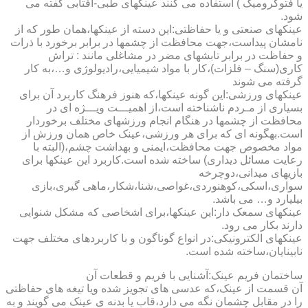
یا فتوکرومیک ) استفاده می کنند عینکهای طبی-آفتابی گفته می
شود.
عینکهای صنعتی و یا حفاظتی:این دسته از عینکها،همان طور که از
نامشان پیداست،جهت محافظت از چشمها در برابر برخورد با ذرات
و حفاظت در برابر تابشهای مضر در مشاغلی مانند : تراش
کاری(سنگ – فلزات)،کار با مواد شیمیایی،رادیولوژی و…،به کار
گرفته می شوند
عینکهای ورزشی:این گونه عینکها،که هنوز فرهنگ کاربرد آن برای
بسیاری از مـردم ناشناخته است،از اهمیـــت ویـــژه ای در
محافظت از چشمها در هنگام انجام ورزشهای مختلف برخوردار
است.به­گونه ای که برای هر ورزشی،عینک خاص همان ورزش از
مواد مخصوص جهت محافظت،ایمنی و بهداشت چشم،(البته با
رعایت مسائل دیداری) ساخته شده است.کاربرد این عینکها برای
بازیهای میدانی،دوچرخه
سواری،اسکی،کوهنوردی،غواصی،شنا،شکار،ماهی گیری،بازی
بیلیارد و… می باشد.
عینکهای سمعک دار:این عینکها،برای اشخاصی که مشکل شنوایی
دارند بکار می رود.
عینکهای الکترونیکی:در انواع گوناگون و با کاربردهای مختلف جهت
نابینایان،ساخته شده است.
ساختمان فریم عینک:آشنایی با فریم و قطعات آن
آن قسمت از عینک،که عدسی های تجویز شده ویا تیغه های حفاظتی
را در مقابل چشمان نگه می دارد،قاب یا بدنه ی عینک می گویند و به