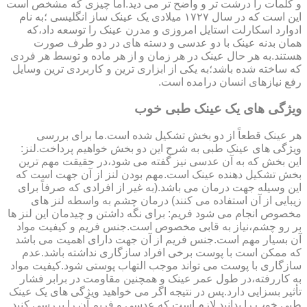
و کلمات را درشت تر و واضح تر می دید.اما چیزی که مشخص است
این است که در سال ۱۷۲۷ میلادی یک عینک ساز انگلیسی ؛به نام
ادوارد اسکارلت استایل امروزی و مدرن عینک را توسعه داد،که
همان بدنه عینک با دو عدسی و دسته های در دو طرف صورت
هستند.به هر حال عینک در هر زمان و از هر ماده و توسط هر فردی
که ساخته شده باشد؛به یکی از ابزاری ترین و کاربردی ترین وسایل
رفع نیازهای انسان درامده است.
ویژگی های یک عینک طبی خوب
هر عینک قطعاً از دو بخش تشکیل شده است.ما برای بررسی
ویژگی های عینک طبی به شرح این دو بخش خواهیم پرداخت.لنز:
این بخش که به آن عدسی نیز گفته می شود،در حقیقت مهم ترین
بخش تشکیل دهنده عینک است.مهم بودن لنز از آن جهت است که
این وسیله جهت درمان می باشد.(به غیر از افرادی که صرفاً برای
زیبایی از آن استفاده می کنند) درمان چشم به واسطه لنز های
مخصوص انجام می شود فریم: برای نگه داشتن و چیدمان این لنز ها
بر رو چشم،نیاز به قابی مخصوص است.جنس فریم و کیفیت مواد
آن بسیار مهم است.جنس فریم از آن جهت دارای اهمیت می باشد
که ممکن است با پوست برخی افراد سازگاری نداشته باشد.عدم
سازگاری با پوست می تواند موجب التهاب پوستی شود.کیفیت مواد
به کاررفته،در طول عمر عینک و همچنین مقاومت در برابر فشار
تأثیر بسزایی دارد.پس در نتیجه اگر می خواهید ویژگی های یک عینک
طبی خوب را بدانید لازم است که عدسی و فریم آن را بررسی کنید