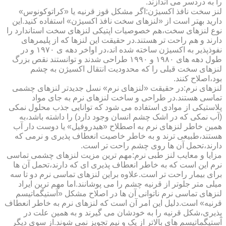
را به دردسر می اندازند.
لنز سخت نافذ اکسیژن:اگر مشکل قوز قرنیه یا «کراتوکونوس»
دارید بهتر است از «لنزهای سخت نافذ اکسیژن» استفاده کنید.این
نوع لنزهای سخت،هم خصوصیات اپتیکی لنزهای سخت استاندارد را
دارند و هم راحت تر هستند.در حقیقت این لنزها که از پلیمرهای
نفوذپذیر به اکسیژن ساخته شده اند،در اواخر دهه ی ۱۹۷۰ و در
طول دهه های ۱۹۸۰ و ۱۹۹۰ طراحی شدند و توانستند نقص بزرگ
لنزهای سخت قبلی را که محدودیت انتقال اکسیژن به چشم
بود،اصلاح کنند.
لنزهای نرم:در حقیقت «لنزهای نرم» نسل جدیدتر لنزهای چشمی
تماسی هستند.در طراحی و ساخت لنزهای نرم به جای مواد
پلاستیکی از موادی استفاده می شود که توانایی جذب محلول نمکی
(آب نمکی که در اشک چشم انسان وجود دارد) را داشته باشد،به
همین خاطر لنزهای نرم به اصطلاح «هیدروفیل» یا دوست دار آب
هستند،طبیعی ترند و به خاطر خاصیت انعطاف پذیری و نرمی که
دارند،تحمل آن ها روی چشم راحت تر است.
مزایا و معایب لنز طبی نرم:مهم ترین مزیت لنزهای چشمی تماسی
نرم این است که به خاطر انعطاف پذیری ای که دارند،تحمل آن ها
برای بیمار راحت تر است.علاوه براین لنزهای تماسی نرم دو تا سه
میلی متر جلوتر از قرنیه چشم را می پوشانند.اما مهم ترین ایراد
لنزهای تماسی نرم ناتوانی آن ها در اصلاح مشکل «آستیگماتیسم
قرنیه» است.دلیل این امر آن است که لنزهای نرم به خاطر انعطاف
پذیری،شکل قرنیه را به خودشان می گیرند و به همین علت در
آستیگماتیسم های بالاتر از یک و نیم تجویز نمی شوند.از سوی دیگر