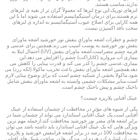
ندارند،مناسب هستند.
لنزهای توریک:این نوع لنزها که معمولاً گران تر از بقیه ی لنزهای
نرم هستند،برای درمان آستیگماتیسم استفاده می شوند اما با این
همه کارایی برای اصلاح عیوب آستیگماتیسم به اندازه ی لنزهای
سخت نافذ اکسیژن نیست.
چشم و خطرات اشعه ماورای بنفش نور خورشید اشعه ماورای
بنفش نور خورشید به پوست آسیب می زند.همچنین برای عدسی و
قرنیه چشم مضراست.اشعه ماورای بنفش (UV) احتمال ابتلا به
بیماری آب مروارید (کاتاراکت) چشم را افزایش می دهد.این
بیماری،عدسی چشم را کدر می کند و قدرت بینایی را کاهش می
دهد.همچنین اشعه ماورای بنفش باعث تخریب ماکولا (لکه زرد) می
شود.ماکولا بخشی از شبکیه چشم است که برای وضوح بینایی لازم
است.سایر مشکلات چشمی وابسته به اشعه ماورای بنفش شامل
ناخنک چشم و پیش ناخنک چشم است.
عینک آفتابی پلاریزه چیست؟
یکی از شیوه های مؤثر در محافظت از چشمان استفاده از عینک
آفتابی است.یک عینک آفتابی استاندارد می تواند از چشمان شما در
برابر اشعه های مضر نور خورشید محافظت کند.ازجمله مهم ترین
ویژگی هایی که یک عینک آفتابی استاندارد باید داشته باشد می توان
به محافظت 100 درصد در برابر اشعه فرابنفش خورشید و پلاریزه
بودن آن اشاره کرد.هردو این ویژگی ها در ساخت عینک های آفتابی