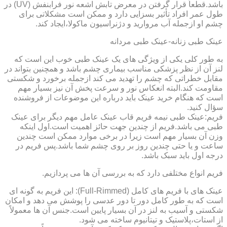
باشد.قطعاً قرار گرفتن در معرض تابش اشعه نور فرابنفش (UV) در
طول عمر افراد تأثیر بسزایی دارد و ممکن است مشکلاتی برای
چشم او ازجمله آب مروارید و دژنراسیون ماکولا،ایجاد کند.
عینک طبی زنانه-عینک طبی مردانه
به طور کلی یکی از ویژگی های یک عینک طبی خوب این است که
لنز آن از نظر پزشکی مناسب بیماری چشم باشد و همچنین بتواند در
مقابل خطراتی که چشم را تهدید می کند ازجمله برخورد و شکستی
مقاومت کند.البته انعکاس نور و سرعت پخش آن نیز بسیار مهم
است که هنگام خرید عینک باید درباره این موضوعات از فروشنده
سؤال کنید.
فریم:عینک طبی نیمه فریم قاب عینک عامل مهم دیگر برای عینک
طبی می باشد.فریم از چندین جهت حائز اهمیت است.اول اینکه
وزن آن بسیار مهم است زیرا در برخی موارد ممکن است چندین
ساعت و یا حتی چندین روز بر روی چشم شما باشد.پس فریم در
درجه اول باید سبک باشد.
فریم انواع مختلفی دارد که به بررسی آن ها می پردازیم.
عینک های با فریم های کامل (Full-Rimmed): این فریم به گونه ای
است که به طور کامل دور تا دور عدسی را پوشش می دهد و امکان
شکستی و آسیب به لنز در آن بسیار پایین است.جنس آن ها معمولاً
از استات،پلاستیک و تیتانیوم ساخته می شود.