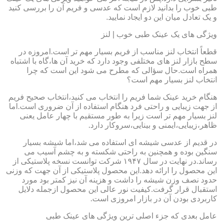
طبی خوب را بدانید لازم است که عدسی و فریم آن را بررسی کنید
و یک تعادل میان این دو ایجاد نمایید.
ویژگی های یک عینک طبی خوب | لنز
قطعاً انتخاب لنز مناسب از فریم بسیار مهم تر است.امروزه در
سطح بازار لنز های مختلفی وجود دارد که خرید آن ها،گاه با اشتباه
همراه است.حال سؤالی که مطرح می شود این است که چرا
انتخاب لنز بسیار مهم است؟
هنگام خرید عینک شما فریم را انتخاب می کنید،انتخاب صحیح فریم
از جهت زیبایی و راحتی فرد هنگام استفاده از آن ضروری است.اما
لنز بسیار مهم تر است زیرا به طور مستقیم با چهار عامل یعنی
ظاهر،زیبایی،ایمنی و بینایی،سروکار دارد.
در قدیم از عدسی شیشه ای استفاده می شد،اما شیشه بسیار
سنگین بوده و همچنین به راحتی شکسته و به چشم آسیب می
رساند.در نهایت در سال ۱۹۴۷ شرکت توانست نسخه پلاستیکی از
این محصول را ارائه دهد.این محصول پلاستیکی از آن جهت که وزنی
حدود نصف وزن شیشه را داشت و هزینه آن نیز کمتر بود مورد
استقبال قرار گرفت.کیفیت نور عالی این محصول ازجمله دلایل
کاربردی بودن آن در بازار امروزی است.
عامل بعدی که جزء اصلی ترین ویژگی های عینک طبی