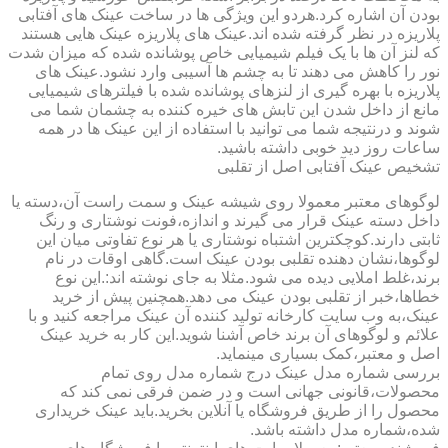
بودن آن اشاره کرد.هردو این ویژگی ها در ساخت عینک های آفتابی
پلاریزه در نظر گرفته شده اند.عینک های پلاریزه عینک هایی هستند
که لنز آن ها با یک فیلم شیمیایی خاص پوشانده شده که میزان شدت
نور را کاهش می دهند تا به چشم ها آسیبی وارد نشود.عینک های
پلاریزه با بهره گیری از لنزهای پوشانده شده با فیلترهای شیمیایی
مانع از داخل شدن این تابش های خیره کننده به چشمان شما می
شوند و درنتیجه شما می توانید با استفاده از این عینک ها در همه
ساعات روز دید خوبی داشته باشید.
تشخیص عینک آفتابی اصل از تقلبی
لوگوهای معتبر معمولا روی شیشه عینک و سمت راست آن،دسته یا
داخل دسته عینک قرار می گیرند و اندازه،فونت نوشتاری و رنگ
ثابتی دارند.کوچکترین اشتباه نوشتاری یا هر نوع تفاوتی میان این
لوگوها،نشان دهنده تقلبی بودن عینک است.گاهی اوقات در نام
برند،غلط املایی دیده می شود.مثلا به جای نوشته اند:.این نوع
خطاها،خبر از تقلبی بودن عینک می دهد.همچنین پیش از خرید
عینک،به وب سایت کارخانه تولید کننده آن عینک مراجعه کنید و با
علائم و لوگوهای آن برند خاص آشنا شوید.این کار به خرید عینک
اصل و معتبر،کمک بسیاری مینماید.
بررسی شماره مدل عینک درج شماره مدل روی تمام
محصولات،قانونی جهانی است و در ضمن فرقی نمی کند که
محصول را از طریق فروشگاه یا آنلاین بخرید.باید عینک خریداری
شده،شماره مدل داشته باشد.