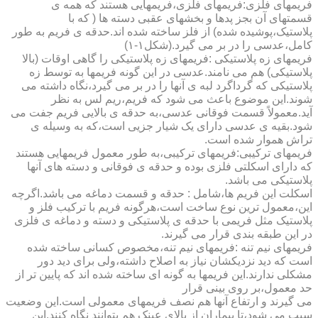
فریمهای فلزی:فریمهای فلزی،فریمهایی هستند که همه ی
قسمتهای آن بجز پدها و بخشهای عقبی دسته ها ( که با
پلاستیک،پوشیده شده) از فلز ساخته شده اند.حدقه ی فریم به طور
کامل،عدسی را در بر می گیرد.(شکل۱-۱)
فریمهای زه پلاستیکی :فریمهای زه پلاستیکی را گاهی اوقات (بالا
پلاستیکی) هم می نامند.عدسی در این گونه فریمها به توسط زه
پلاستیکی که گرداگرد لبه ی آنها را در بر می گیرد،نگاه داشته می
شوند.این موضوع باعث می شود که فریم،ریم لس به نظر
آید.معمولاً قسمت فوقانی عدسی،به حدقه ی بالایی فریم جفت می
شود.بقیه ی عدسی دارای یک شیار جزیی است،که به وسیله ی
تراش هموار شده است.
فریمهای ترکیبی:فریمهای ترکیبی،به طور معمول فریمهایی هستند
که دارای اسکلتی فلزی بوده و حدقه ی فوقانی و دسته های آنها
پلاستیکی می باشد.
اسکلت این فریم ها،شامل : حدقه و قسمت دماغه می باشد.اگرچه
این،معمول ترین نوع ساخت است،هرگونه فریم با ترکیب فلز و
پلاستیک مثل فریمی با حدقه ی پلاستیکی و دسته و دماغه ی فلزی
در این طبقه بندی قرار می گیرند.
فریمهای نیم تنه :فریمهای نیم تنه،مخصوص کسانی ساخته شده
است که دید نزدیکشان نیاز به اصلاح داشته،ولی برای دید دور
مشکلی ندارند.این فریمها به گونه ای ساخته شده اند که پایین تر از
حد معمول،بر روی بینی قرار
می گیرند و ارتفاع آنها هم نصف فریمهای معمولی است.این وضعیت
سبب می شود،تا بیماران از بالای عینک هم بتوانند نگاه کنند.این