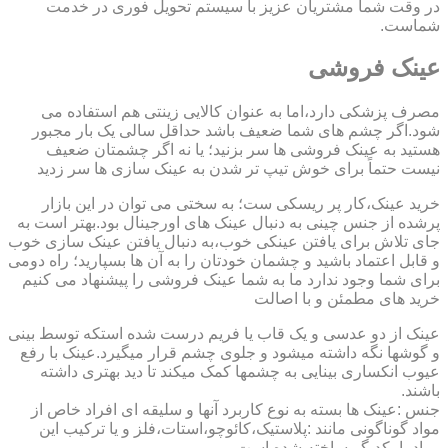
در وقت شما مشتریان عزیز با سیستم تحویل فوری در خدمت
شماست.
عینک فروشی
مصرف پزشکی دارد،اما به عنوان کالایی زینتی هم استفاده می
شود.اگر چشم های شما ضعیف باشد حداقل سالی یک بار مجبور
هستید به عینک فروشی ها سر بزنید؛ یا نه اگر چشمتان ضعیف
نیست حتماً برای خوش تیپ تر شدن به عینک سازی ها سر زدید
خرید عینک،کار پر ریسکی ست؛ به سختی می توان در این بازار
پرشده از جنس چینی به دنبال عینک های اورجینال بود.بهتر است به
جای تلاش برای یافتن عینکی خوب،به دنبال یافتن عینک سازی خوب
و قابل اعتماد باشید و چشمان خودتان را به آن ها بسپارید؛ راه دومی
برای شما وجود ندارد ما به شما عینک فروشی را پیشنهاد می کنیم
خرید های مطمئن و با اصالت
عینک از دو عدسی و یک قاب یا فریم درست شده استکه توسط بینی
و گوشها نگه داشته میشود و جلوی چشم قرار میگیرد.عینک با رفع
عیوب انکساری بینایی به چشمها کمک میکند تا دید بهتری داشته
باشند.
جنس :عینک ها بسته به نوع کاربرد آنها و سلیقه ای افراد خاص از
مواد گوناگونی مانند :پلاستیک،کائوچو،استات،فلز و یا ترکیب این
مواد با یکدیگر ساخته شده است.