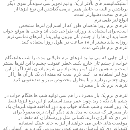
آستیگماتیسم های بالاتر از یک و نیم تجویز نمی شوند.از سوی دیگر
برداشتن و البته به خاطر همین نرمی،گذاشتن این نوع لنزها از
لنزهای سخت دشوارتر است.
انواع لنز طبی نرم
لنزهای نرم روزانه:همان طور که از اسم این لنزها مشخص
است،برای استفاده ی روزانه طراحی شده اند و شب ها موقع خواب
حتما باید آن ها را از چشم تان بیرون بیاورید.از لنزهای تماسی نرم
روزانه نباید بیشتر از ۱۸ ساعت در طول روز استفاده کنید.
لنزهای نرم طولانی مدت
از آن جایی که می توانید لنزهای نرم طولانی مدت را شب ها،هنگام
خواب،از چشم تان خارج نکنید،خطر عفونت چشم با این لنزها بیشتر
است و به همین دلیل کمتر پیشنهاد می شوند.یادتان باشد اگر از این
نوع لنز استفاده می کنید لازم است که هفته ای یک بار آن ها را از
روی چشم بردارید و با محلول مخصوص تمیز و ضدعفونی کنید.
لنزهای نرم یک بار مصرف
لنزهای نرم یک بار مصرف را هم نمی توانید شب ها هنگام خواب در
چشم تان نگه دارید،چون عمر مفید استفاده از این نوع لنزها فقط
یک روز است و شب،هنگام خواب،باید دور انداخته شوند.لنزهای یک
بار مصرف که نسبت به مدل های دیگر گران ترند،معمولاً برای
افرادی که آلرژی دارند،کسانی مثل ورزشکاران که فقط در
موقعیت های خاص می خواهند از لنز به جای عینک استفاده
کنند،افرادی که لنزشان به سرعت رسوب می گیرد و نیز کسانی که