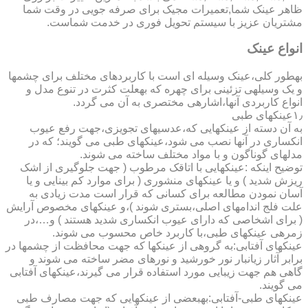
ظاهر عینک شما,تعمیرات مجیک برای صرفه جویی در وقت شما
مشتریان عزیز با سیستم تحویل فوری در خدمت شماست.
انواع عینک
به­طور کلی،عینک وسیله ای است با کاربردهای مختلف برای چشمها
و یک وسیله­ی تزئینی برای چهره که به­علت کثرت در تنوع مدل و
انواع کاربردی آنها،اشاره­ی مختصری به آن می گردد.
۱٫عینکهای طبی
به آن دسته از عینکهایی که،عدسیهای تجویزی،جهت رفع عیوب
انکساری در آنها نصب می شود،عینکهای طبی می گویند؛ که در
مدلهای گوناگون و با مواد مختلف ساخته می شوند.
توضیح اینکه :عینکهایی با اتاقک مرطوب ( جهت جلوگیری از اشک
ریزش شدید ) و یا عینکهای منشوری ( برای موارد کم بینایی و یا
آسان نمودن مطالعه برای کسانی که قرار است مدت زیادی به
علت فلج اندامهای اصلی،بستری شوند )،و عینکهای مخصوص آرایش
( برای اشخاصی که دارای عیوب انکساری شدید هستند ) و…،در
زمره­ی عینکهای طبی،با کاربرد خاص محسوب می شوند.
عینکهای آفتابی:به گروهی از عینکها که جهت محافظت از چشمها در
برابر آثار زیانبار نور خورشید و نورهای مضر ساخته می شوند و
گاهی هم جهت زیبایی مورد استفاده قرار می گیرند،عینکهای آفتابی
می گویند.
عینکهای طبی-آفتابی:به­بعضی از عینکهایی که جهت مصارف طبی