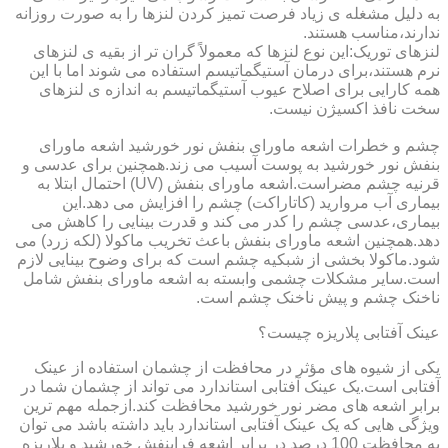
به دلیل مشغله ی زیاد فرصت تمیز کردن لنزها را به صورت روزانه
ندارند،مناسب هستند.
لنزهای توریک:این نوع لنزها که معمولاً گران تر از بقیه ی لنزهای
نرم هستند،برای درمان آستیگماتیسم استفاده می شوند اما با این
همه کارایی برای اصلاح عیوب آستیگماتیسم به اندازه ی لنزهای
سخت نافذ اکسیژن نیست.
چشم و خطرات اشعه ماورای بنفش نور خورشید اشعه ماورای
بنفش نور خورشید به پوست آسیب می زند.همچنین برای عدسی و
قرنیه چشم مضراست.اشعه ماورای بنفش (UV) احتمال ابتلا به
بیماری آب مروارید (کاتاراکت) چشم را افزایش می دهد.این
بیماری،عدسی چشم را کدر می کند و قدرت بینایی را کاهش می
دهد.همچنین اشعه ماورای بنفش باعث تخریب ماکولا (لکه زرد) می
شود.ماکولا بخشی از شبکیه چشم است که برای وضوح بینایی لازم
است.سایر مشکلات چشمی وابسته به اشعه ماورای بنفش شامل
ناخنک چشم و پیش ناخنک چشم است.
عینک آفتابی پلاریزه چیست؟
یکی از شیوه های مؤثر در محافظت از چشمان استفاده از عینک
آفتابی است.یک عینک آفتابی استاندارد می تواند از چشمان شما در
برابر اشعه های مضر نور خورشید محافظت کند.ازجمله مهم ترین
ویژگی هایی که یک عینک آفتابی استاندارد باید داشته باشد می توان
به محافظت 100 درصد در برابر اشعه فرابنفش خورشید و پلاریزه