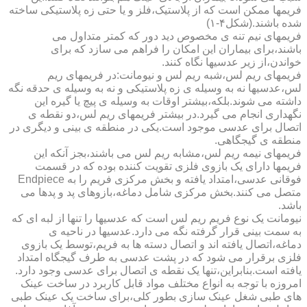
فریمها ممکن است که از پلاستیک،فلز و یا حتی زه پلاستیکی ساخته
شده باشند.(شکل۴-۱)
فریمهای نیم تنه ی مخصوص دید دور که کمتر متداول می
باشند،برای بیماران این امکان را فراهم می سازد که برای
خواندن،از زیر عدسیها نگاه کنند.
فریمهای ریم لس،شبه ریم لس و نیومانت:در فریمهای ریم
لس،عدسیها نه به وسیله ی زه پلاستیکی و نه به وسیله ی حدقه نگه
داشته می شوند.بلکه،بیشتر اوقات به وسیله ی پیچ یا گیره این
نگهداری انجام می گیرد.در بیشتر فریمهای ریم لس،دو نقطه ی
اتصال برای عدسی موجود است.یکی در منطقه ی بینی و دیگری در
منطقه ی گیجگاهی.
فریمهای نیمه ریم لس،مشابه ریم لس می باشند،بجز آنکه این
فریمها دارای یک بازوی فلزی تقویت کننده بوده که در قسمت
فوقانی عدسی،امتداد یافته و بخش مرکزی فریم را به Endpiece
متصل می کنند.بخش مرکزی شامل دماغه،بازوهای پد و پدها می
باشد.
نیومانت یک نوع فریم ریم لس است که عدسیها را تنها از لبه ای که
به سمت بینی قرار گرفته نگه می دارد.عدسیها در ناحیه ی
دماغه،اتصال یافته اند و اتصال دسته ها به فریم،توسط یک بازوی
فلزی برقرار می شود که در پشت عدسی به طرف گیجگاه امتداد
یافته است.بنابراین،تنها یک نقطه ی اتصال برای عدسی وجود دارد.
امروزه با توجه به انواع مختلف مواد قابل کاربرد در ساخت عینک
های طبی شغل عینک سازی بطور کلی،برای ساخت یک عینک طبی