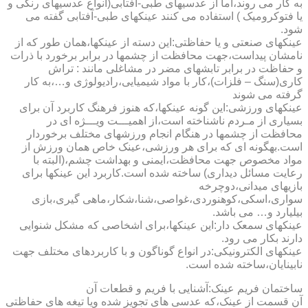
به کار می روند،اما از عدسیهای طبی-آفتابی(انواع عدسیهای رنگی و
یا فتوکرومیک ) استفاده می کنند عینکهای طبی-آفتابی گفته می
شود.
عینکهای صنعتی و یا حفاظتی:این دسته از عینکها،همان طور که از
نامشان پیداست،جهت محافظت از چشمها در برابر برخورد با ذرات
و حفاظت در برابر تابشهای مضر در مشاغلی مانند : تراش
کاری(سنگ – فلزات)،کار با مواد شیمیایی،رادیولوژی و…،به کار
گرفته می شوند
عینکهای ورزشی:این گونه عینکها،که هنوز فرهنگ کاربرد آن برای
بسیاری از مـردم ناشناخته است،از اهمیـــت ویـــژه ای در
محافظت از چشمها در هنگام انجام ورزشهای مختلف برخوردار
است.به­گونه ای که برای هر ورزشی،عینک خاص همان ورزش از
مواد مخصوص جهت محافظت،ایمنی و بهداشت چشم،(البته با
رعایت مسائل دیداری) ساخته شده است.کاربرد این عینکها برای
بازیهای میدانی،دوچرخه
سواری،اسکی،کوهنوردی،غواصی،شنا،شکار،ماهی گیری،بازی
بیلیارد و… می باشد.
عینکهای سمعک دار:این عینکها،برای اشخاصی که مشکل شنوایی
دارند بکار می رود.
عینکهای الکترونیکی:در انواع گوناگون و با کاربردهای مختلف جهت
نابینایان،ساخته شده است.
ساختمان فریم عینک:آشنایی با فریم و قطعات آن
آن قسمت از عینک،که عدسی های تجویز شده ویا تیغه های حفاظتی