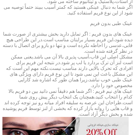
از استات،پلاستیک و تیتانیوم ساخته می شود.
اگر شما به دنبال عینکی هستید که کمتر آسیب ببیند حتماً توصیه می
شود از این نوع فریم استفاده کنید.
عینک طبی بدون فریم
عینک های بدون فریم : اگر تمایل دارید بخش بیشتری از صورت شما
دیده شود،این فریم بسیار برایتان مناسب است.در این طراحی هیچ
قابی،عدسی را احاطه نکرده است و تنها دو بازو برای اتصال با دسته
در نظر گرفته شده است.
مشکل اصلی این قاب،آسیب پذیری بالا آن می باشد.یعنی ممکن
است لنز آن ترک بردارد یا لب پر شود.در نتیجه این فریم برای
افرادی که تحرک بالایی دارند مناسب نیست.نکته مهم این است که
این مشکل باعث این نمی شود تا این نوع فریم دارای ویژگی های
عینک طبی خوب نباشد،زیرا همان طور که اشاره شد کارایی
مخصوص خود را دارد.
عینک های نیم فریم : اگر شما هم دقیقاً نمی دانید بین دو فریم بالا
کدام را انتخاب کنید،همچنان یک انتخاب دیگر پیش روی شما
است.طراحان این عرصه به سلیقه افراد میانه رو نیز توجه کرده اند
و قاب هایی را روانه بازار کرده که بخشی از لنز توسط فریم پوشیده
شده و بخش دیگر آزاد است.