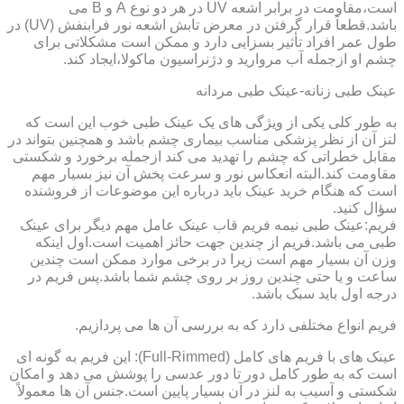
است،مقاومت در برابر اشعه UV در هر دو نوع A و B می
باشد.قطعاً قرار گرفتن در معرض تابش اشعه نور فرابنفش (UV) در
طول عمر افراد تأثیر بسزایی دارد و ممکن است مشکلاتی برای
چشم او ازجمله آب مروارید و دژنراسیون ماکولا،ایجاد کند.
عینک طبی زنانه-عینک طبی مردانه
به طور کلی یکی از ویژگی های یک عینک طبی خوب این است که
لنز آن از نظر پزشکی مناسب بیماری چشم باشد و همچنین بتواند در
مقابل خطراتی که چشم را تهدید می کند ازجمله برخورد و شکستی
مقاومت کند.البته انعکاس نور و سرعت پخش آن نیز بسیار مهم
است که هنگام خرید عینک باید درباره این موضوعات از فروشنده
سؤال کنید.
فریم:عینک طبی نیمه فریم قاب عینک عامل مهم دیگر برای عینک
طبی می باشد.فریم از چندین جهت حائز اهمیت است.اول اینکه
وزن آن بسیار مهم است زیرا در برخی موارد ممکن است چندین
ساعت و یا حتی چندین روز بر روی چشم شما باشد.پس فریم در
درجه اول باید سبک باشد.
فریم انواع مختلفی دارد که به بررسی آن ها می پردازیم.
عینک های با فریم های کامل (Full-Rimmed): این فریم به گونه ای
است که به طور کامل دور تا دور عدسی را پوشش می دهد و امکان
شکستی و آسیب به لنز در آن بسیار پایین است.جنس آن ها معمولاً