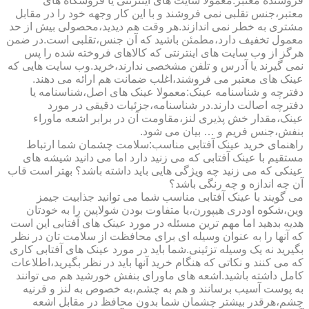
فروشنده معتبر:معمولا سایت های اینترنتی یا فروشگاه های
معتبر،جنس تقلبی نمی فروشند و با این کار وجهه خود را در مقابل
مشتری به خطر نمی اندازند.هر وقت هم دیدید،محصولی بیش از حد
معمول تخفیف دارد،مطمئن باشید که آن جنس،تقلبی است.در ضمن
هرگز از وب سایت های اینترنتی که کالاهای فروخته شده را پس
نمی گیرند یا آدرس و تلفن مشخصی ندارند،خرید.وب سایت هایی که
عینک های معتبر می فروشند،اغلب ضمانت هم ارائه می دهند.
دفترچه و شناسنامه عینک:معمولا عینک های اصل،شناسنامه یا
دفترچه اصالت دارند.در شناسنامه،جزئیات دقیقی در مورد
عینک،مقدار خش پذیری لنز،مقاومت آن در برابر اشعه ماوراء
بنفش،جنس فریم و … بیان می شود.
راهنمای خرید عینک آفتابی مناسب:سلامت چشمان شما ارتباط
مستقیم با عینک آفتابی که می زنید دارد اما می دانید شیشه های
عینکی که می زنید چه ویژگی هایی باید داشته باشد؟ بهتر است قاب
آن چه اندازه و چه رنگی باشد؟
می گویند با عینک آفتابی مناسب شما می توانید جذابیت جیمز
وین،شکوه اودری هیپورن،یا متفاوت بودن شولاپین را به خودتان
هدیه بدهید اما مهم ترین مسئله در مورد عینک های آفتابی این است
که آنها را به عنوان وسیله ای برای محافظت از سلامت تان در نظر
بگیرید نه یک وسیله تزئینی.شما باید در مورد عینک های آفتابی کاری
که می کنند و نکاتی که هنگام خرید آنها باید در نظر بگیرید،اطلاعات
کامل داشته باشید.اشعه های ماورای بنفش خورشید هم می توانند
به پوست آسیب برسانند و هم به چشم،به خصوص به لنز و قرنیه
چشم،هرقدر بیشتر چشمان شما بدون محافظ در مقابل اشعه