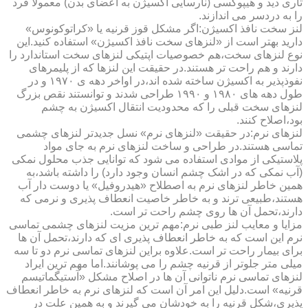
تاری دید و هیپوکسی (نارسایی اکسیژن به اعضای بدن) معمولا فرد
را به دردسر می اندازند.
لنز سخت نافذ اکسیژن:اگر مشکل قوز قرنیه یا «کراتوکونوس»
دارید بهتر است از «لنزهای سخت نافذ اکسیژن» استفاده کنید.این
نوع لنزهای سخت،هم خصوصیات اپتیکی لنزهای سخت استاندارد را
دارند و هم راحت تر هستند.در حقیقت این لنزها که از پلیمرهای
نفوذپذیر به اکسیژن ساخته شده اند،در اواخر دهه ی ۱۹۷۰ و در
طول دهه های ۱۹۸۰ و ۱۹۹۰ طراحی شدند و توانستند نقص بزرگ
لنزهای سخت قبلی را که محدودیت انتقال اکسیژن به چشم
بود،اصلاح کنند.
لنزهای نرم:در حقیقت «لنزهای نرم» نسل جدیدتر لنزهای چشمی
تماسی هستند.در طراحی و ساخت لنزهای نرم به جای مواد
پلاستیکی از موادی استفاده می شود که توانایی جذب محلول نمکی
(آب نمکی که در اشک چشم انسان وجود دارد) را داشته باشد،به
همین خاطر لنزهای نرم به اصطلاح «هیدروفیل» یا دوست دار آب
هستند،طبیعی ترند و به خاطر خاصیت انعطاف پذیری و نرمی که
دارند،تحمل آن ها روی چشم راحت تر است.
مزایا و معایب لنز طبی نرم:مهم ترین مزیت لنزهای چشمی تماسی
نرم این است که به خاطر انعطاف پذیری ای که دارند،تحمل آن ها
برای بیمار راحت تر است.علاوه براین لنزهای تماسی نرم دو تا سه
میلی متر جلوتر از قرنیه چشم را می پوشانند.اما مهم ترین ایراد
لنزهای تماسی نرم ناتوانی آن ها در اصلاح مشکل «آستیگماتیسم
قرنیه» است.دلیل این امر آن است که لنزهای نرم به خاطر انعطاف
پذیری،شکل قرنیه را به خودشان می گیرند و به همین علت در