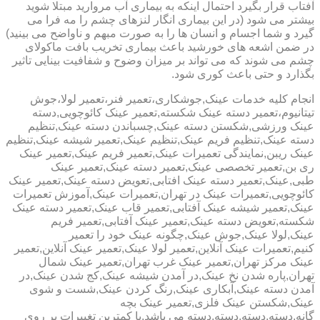
آفتاب قرار بگیرد احتمال اینکه به بیماری آب مروارید مبتلا شوید
بیشتر می شود (در این بیماری انگار لنزهای چشم را مه فرا می
گیرد و شما اجسام و انسان ها را به صورت مبهم و ناواضح می بینید)
در ضمن اشعه های خورشید باعث بیماری تخریب بافت ماکولای
چشم می شوند که می تواند بر میزان وضوح و شفافیت بینایی تاثیر
بگذارد و حتی باعث کوری شود.
انجام کلیه خدمات عینک,جوشکاری،تعمیر فنر،تعمیر لولا،جوش
تیتانیوم،تعمیر دسته عینک شکسته,تعمیر عینک کائوچویی,دسته
عینک ورزشی,شکستن دسته عینک,چسباندن دسته عینک,تنظیم
دسته عینک,تنظیم فریم عینک,تنظیم عینک,تعمیر شیشه عینک,تنظیم
عینک ریبن,نمایندگی تعمیرات عینک,تعمیر فریم عینک,تعمیر عینک
ری بن,تعمیر تخصصی عینک,تعمیر دسته عینک,تعمیر عینک
طبی,عینک,تعمیر دسته عینک افتابی,تعویض دسته عینک,تعمیر عینک
کائوچویی,تعمیرات عینک در تهران,تعمیرات عینک,آموزش تعمیرات
عینک,تعمیر شیشه عینک آفتابی,تعمیر قاب عینک,تعمیر دسته عینک
شکسته,تعویض دسته عینک,تعمیر عینک آفتابی,تعمیر فریم
عینک,لولا عینک,جوش عینک,چگونه عینک خود را تعمیر
کنیم,تعمیرات عینک آنلاین,تعمیر لولا عینک,تعمیر عینک آنلاین,تعمیر
عینک مرکز تهران,تعمیر عینک غرب تهران,تعمیر عینک شمال
تهران,پاره شدن نخ عینک,در آمدن شیشه عینک,کج شدن عینک,در
آمدن دسته عینک,آبکاری عینک,رنگ کردن عینک,شست و شوی
عینک,شکستن عینک فلزی,تعمیر عینک بچه
گانه,دسته,دسته,دسته,دسته می باشد.با کمترین تغییرات بر روی