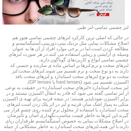
لنز چشمی تماسی-لنز طبی
در حالی که اصلی ترین کارکرد لنزهای چشمی تماسی هنوز هم
اصلاح مشکلات بینایی مثل نزدیک بینی،دوربینی،آستیگماتیسم و
مطالعه کردن است،اما در برخی موارد افراد از آن ها به عنوان
وسیله ی آرایشی و زیبایی استفاده می کنند.در هر صورت لنزهای
چشمی تماسی انواع و کاربردهای گوناگون دارند.
لنزهای سخت و نرم:لنزها بر اساس ماده ی سازنده و جنسی که
دارند به دو نوع سخت و نرم تقسیم می شوند.لنزهای سخت:لنز
سخت به دو نوع لنزهای سخت استاندارد و لنزهای سخت نافذ
اکسیژن تقسیم می شود (hard lenses یا GP lenses).
لنز سخت استاندارد:«لنزهای سخت استاندارد» در حقیقت به نوعی
از لنز تماسی گفته می شود که قادر به انتقال اکسیژن نیستند و در
برابر اکسیژن نفوذناپذیر هستند؛ در نتیجه قرنیه برای تهیه ی اکسیژن
متکی به پمپاژ اشک میان قرنیه و لنز در اثر پلک زدن است.لنزهای
سخت استاندارد با استفاده از محلول نرم کننده روی چشم قرار می
گیرند.این لنزها به خاطر قیمت مناسب،نگهداری آسان و تأثیرشان
در اصلاح مشکلات بینایی به خصوص آستیگماتیسم طرفداران زیای
دارند.با این همه،لنزهای سخت استاندارد به خاطر مشکلاتی از جمله