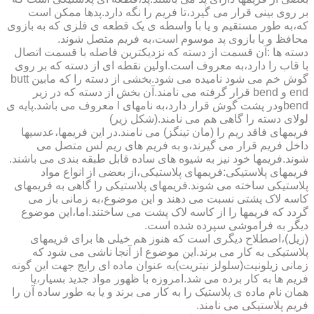
بر روی بینی قرار می گیرد،تا فریم را نگه دارد.پدها ممکن است
که،به طور مستقیم و یا با واسطه ی یک قطعه ی فلزی که به بازوی
محافظ و یا بازوی پد موسوم است،به فریم متصل شوند.
دسته ها :آن قسمت از دسته که نزدیکترین فاصله با قسمت اتصال
با قاب را دارد،به معروف است.اولین نقطه ای از دسته که بر روی
گوش خم می شود نامیده می شود.بخشی از دسته را که مابین butt
end و bend قرار گرفته می نامند.آن بخش از دسته که در زیر
bendودر پشت گوش قرار دارد،به نامهای l معروف می باشد.پایه ی
لولای دسته را گاهی هم می نامند.(شکل زیر)
فریمهای فاقد ریم را (مان تینگز) می نامند.در این فریمها،عدسیها
داخل فریم قرار می گیرند،و به فریم های ریم لس متصل می
شوند.فریمها خود نیز به شیوه های ساده قابل طبقه بندی می باشند.
فریمهای پلاستیکی:فریمهای پلاستیکی،از بعضی از انواع مواد
پلاستیکی ساخته می شوند.فریمهای پلاستیکی را گاهی به فریمهای
کاسه لاک پشتی نسبت می دهند و این موضوع،به زمانی باز می
گردد که فریمها را از کاسه لاک پشت می ساختند.اما،این موضوع
دیگر به فراموشی سپرده شده است.
(زیل)،اصطلاح دیگری است که هنوز هم خیلی ها برای فریمهای
پلاستیکی به کار می برند.این موضوع از آنجا ناشی می شود که
زمانی زیلونیت(سلولز نیتریت)به عنوان ماده ای رایج جهت این گونه
فریم ها به کار برده می شد.امروزه با ظهور مواد جدید بسیار،یا
همان نام ماده ی پلاستیک را به کار می برند و یا به طور ساده آن را
فریم پلاستیکی می نامند.