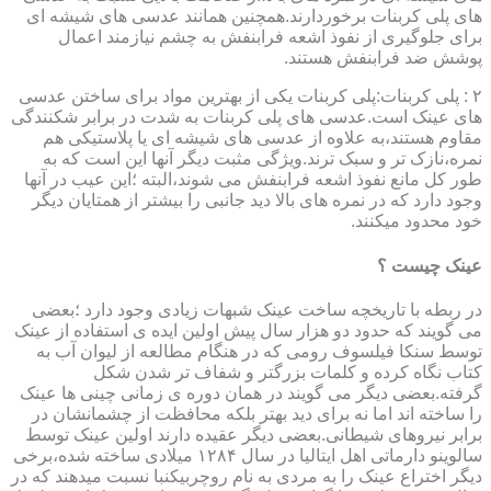
های پلی کربنات برخوردارند.همچنین همانند عدسی های شیشه ای
برای جلوگیری از نفوذ اشعه فرابنفش به چشم نیازمند اعمال
پوشش ضد فرابنفش هستند.
۲ : پلی کربنات:پلی کربنات یکی از بهترین مواد برای ساختن عدسی
های عینک است.عدسی های پلی کربنات به شدت در برابر شکنندگی
مقاوم هستند،به علاوه از عدسی های شیشه ای یا پلاستیکی هم
نمره،نازک تر و سبک ترند.ویژگی مثبت دیگر آنها این است که به
طور کل مانع نفوذ اشعه فرابنفش می شوند،البته ؛این عیب در آنها
وجود دارد که در نمره های بالا دید جانبی را بیشتر از همتایان دیگر
خود محدود میکنند.
عینک چیست ؟
در ربطه با تاریخچه ساخت عینک شبهات زیادی وجود دارد ؛بعضی
می گویند که حدود دو هزار سال پیش اولین ایده ی استفاده از عینک
توسط سنکا فیلسوف رومی که در هنگام مطالعه از لیوان آب به
کتاب نگاه کرده و کلمات بزرگتر و شفاف تر شدن شکل
گرفته.بعضی دیگر می گویند در همان دوره ی زمانی چینی ها عینک
را ساخته اند اما نه برای دید بهتر بلکه محافظت از چشمانشان در
برابر نیروهای شیطانی.بعضی دیگر عقیده دارند اولین عینک توسط
سالوینو دارماتی اهل ایتالیا در سال ۱۲۸۴ میلادی ساخته شده،برخی
دیگر اختراع عینک را به مردی به نام روچربیکنبا نسبت میدهند که در