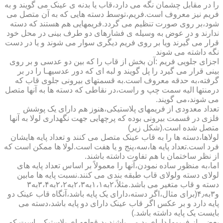
را در مقابل چشمان نگه می دارد،قاب یا بدنه ی عینک می گویند و به
فریم نیز معروف است.فریم،توسط دسته هایی که به آن متصل می
شود،بر روی صورت تنظیم می گردد.فریمهایی هم هستند که دسته
ندارند و در عوض به وسیله ی فشارهای دو طرف بینی در محل خود
قرار می گیرند ویا بر روی فریم دیگری سوار می شوند و یا در دست
نگه داشته می شوند
اجزای جلویی فریم :آن بخش از قاب را که بین دو عدسی و بر روی
بینی قرار می گیرد را پل گویند و لبه ای که دور عدسیهـا را در بر
گرفته،به حدقه معروف است.به قسمتهای بیرونی جلوی قاب که
درمنتها الیه سمت چپ و راست،در نقاطی که دسته ها به آنها متصل
می شوند،می گویند.
تعداد معدودی از فریمهای پلاستیکی،هنوز هم دارای یک پوشش
فلزی در قسمت بیرونی بوده که پرچهایی جهت نگهداری لولا به آنها
متصل شده است.(شکل زیر)
لولاها،دسته ها را به قاب عینک متصل می کنند و تعداد پایه هایشان
فرد است.تعداد پایه ها،سه،پنج و یا هفت است.لولا ها ممکن است که
از نظر ساختمان با هم تفاوت داشته باشند.
اما،به منظور ساده نمودن،آنها را معمولاً بر اساس تعداد پایه های
لولای دسته ولولای قاب طبقه بندی می کنند.نسبت پایه ها مابین
دسته و قاب متغیر می باشد.مثلاً،۲به۱،۱به۲،۳به۲،۲به۳،۴به۳
و۳به۴٫(برای مثال،اگر دسته،دارای یک پایه باشد،آنگاه قاب عینک دو
پایه دارد و بر عکس اگر قاب عینک دارای دو پایه باشد،دسته می
بایست یک پایه داشته باشد.)
بعضی از فریمها دارای پد می باشند.پد،قطعه ای پلاستیکی است که