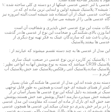
عدسی یا لنز :جنس عدسی عینکها از دو دسته ی کلی ساخته شده :۱
: شیشه۲: پلاستیک شیشه اولین و ابندایی ترین ماده ای که در
ساخت عدسی عینک از آن استفاده شد شیشه است.البته امروزه نیز
گاه عدسی هایی را از شیشه می سازند.
نکات مثبت این نوع عدسی خش ناپذیری و شفافیت آن است
اما،وزن بالای،شکنندگی و ضخامت این نوع از عدسی ها،در گذشت
زمان باعث شد که سازندگان عینک به فکر تهیه نوع دیگری از
عدسی ها بیفتند.پلاستیک
این مدل از عدسی ها به چند دسته تقسم میشوند که عبارتند از :
۱ : پلاستیک :پر کاربرد ترین نوع عدسی در صنعت عینک سازی
پلاستیک CR39 میباشد که بسته به نوع پوشش آنها،به انواعی نظیر :
پلاستیک ساده،پلاستیک آنتی رفلکس،پلاستیک ضد خش،پلاستیک آب
گریز و …..
دسته بندی شده اند.این مدل از عدسی ها شکنندگی شان بسیار
کمتر از همتای شیشه ای خود است،و همچنین به طور قابل توجهی
سبک تر هستند.به دلیل اینکه این نوع عدسی ها بسیار آسان تر از
شیشه خش میپذیرد،نیازمند اعمال پوشش ضد خش هستند،پوشش
ضد خش لایه ای نازک از ماده ای است،که مقاومت این مدل عدسی
را در برابر خش پذیری دو چندان میکند.این عدسی ها همچون عدسی
های شیشه ای در نمره های بالا،از ضخامت بالایی نسبت به عدسی