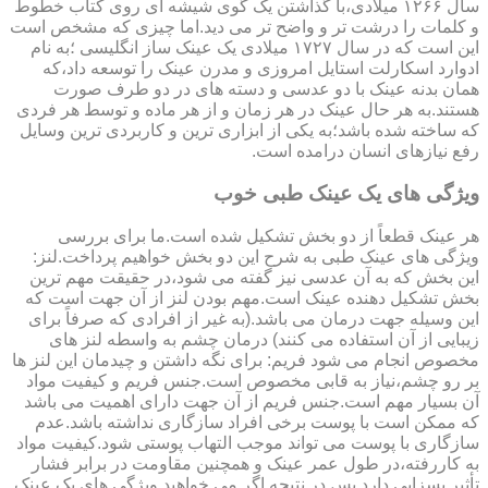
سال ۱۲۶۶ میلادی،با گذاشتن یک گوی شیشه ای روی کتاب خطوط
و کلمات را درشت تر و واضح تر می دید.اما چیزی که مشخص است
این است که در سال ۱۷۲۷ میلادی یک عینک ساز انگلیسی ؛به نام
ادوارد اسکارلت استایل امروزی و مدرن عینک را توسعه داد،که
همان بدنه عینک با دو عدسی و دسته های در دو طرف صورت
هستند.به هر حال عینک در هر زمان و از هر ماده و توسط هر فردی
که ساخته شده باشد؛به یکی از ابزاری ترین و کاربردی ترین وسایل
رفع نیازهای انسان درامده است.
ویژگی های یک عینک طبی خوب
هر عینک قطعاً از دو بخش تشکیل شده است.ما برای بررسی
ویژگی های عینک طبی به شرح این دو بخش خواهیم پرداخت.لنز:
این بخش که به آن عدسی نیز گفته می شود،در حقیقت مهم ترین
بخش تشکیل دهنده عینک است.مهم بودن لنز از آن جهت است که
این وسیله جهت درمان می باشد.(به غیر از افرادی که صرفاً برای
زیبایی از آن استفاده می کنند) درمان چشم به واسطه لنز های
مخصوص انجام می شود فریم: برای نگه داشتن و چیدمان این لنز ها
بر رو چشم،نیاز به قابی مخصوص است.جنس فریم و کیفیت مواد
آن بسیار مهم است.جنس فریم از آن جهت دارای اهمیت می باشد
که ممکن است با پوست برخی افراد سازگاری نداشته باشد.عدم
سازگاری با پوست می تواند موجب التهاب پوستی شود.کیفیت مواد
به کاررفته،در طول عمر عینک و همچنین مقاومت در برابر فشار
تأثیر بسزایی دارد.پس در نتیجه اگر می خواهید ویژگی های یک عینک