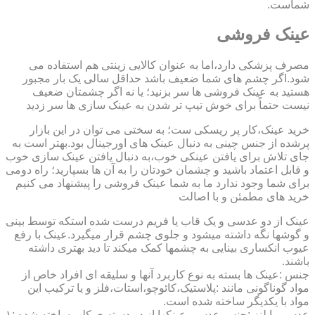
شماست.
عینک فروشی
مصرف پزشکی دارد،اما به عنوان کالایی زینتی هم استفاده می
شود.اگر چشم های شما ضعیف باشد حداقل سالی یک بار مجبور
هستید به عینک فروشی ها سر بزنید؛ یا نه اگر چشمتان ضعیف
نیست حتماً برای خوش تیپ تر شدن به عینک سازی ها سر زدید
خرید عینک،کار پر ریسکی ست؛ به سختی می توان در این بازار
پرشده از جنس چینی به دنبال عینک های اورجینال بود.بهتر است به
جای تلاش برای یافتن عینکی خوب،به دنبال یافتن عینک سازی خوب
و قابل اعتماد باشید و چشمان خودتان را به آن ها بسپارید؛ راه دومی
برای شما وجود ندارد ما به شما عینک فروشی را پیشنهاد می کنیم
خرید های مطمئن و با اصالت
عینک از دو عدسی و یک قاب یا فریم درست شده استکه توسط بینی
و گوشها نگه داشته میشود و جلوی چشم قرار میگیرد.عینک با رفع
عیوب انکساری بینایی به چشمها کمک میکند تا دید بهتری داشته
باشند.
جنس :عینک ها بسته به نوع کاربرد آنها و سلیقه ای افراد خاص از
مواد گوناگونی مانند :پلاستیک،کائوچو،استات،فلز و یا ترکیب این
مواد با یکدیگر ساخته شده است.
عدسی یا لنز :جنس عدسی عینکها از دو دسته ی کلی ساخته شده :۱