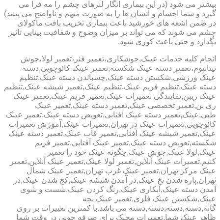
بیشتر می شود (در این بیماری انگار لنزهای چشم را مه فرا می
گیرد و شما اجسام و انسان ها را به صورت مبهم و ناواضح می بینید)
در ضمن اشعه های خورشید باعث بیماری تخریب بافت ماکولای
چشم می شوند که می تواند بر میزان وضوح و شفافیت بینایی تاثیر
بگذارد و حتی باعث کوری شود.
انجام کلیه خدمات عینک,جوشکاری،تعمیر فنر،تعمیر لولا،جوش
تیتانیوم،تعمیر دسته عینک شکسته,تعمیر عینک کائوچویی,دسته
عینک ورزشی,شکستن دسته عینک,چسباندن دسته عینک,تنظیم
دسته عینک,تنظیم فریم عینک,تنظیم عینک,تعمیر شیشه عینک,تنظیم
عینک ریبن,نمایندگی تعمیرات عینک,تعمیر فریم عینک,تعمیر عینک
ری بن,تعمیر تخصصی عینک,تعمیر دسته عینک,تعمیر عینک
طبی,عینک,تعمیر دسته عینک افتابی,تعویض دسته عینک,تعمیر عینک
کائوچویی,تعمیرات عینک در تهران,تعمیرات عینک,آموزش تعمیرات
عینک,تعمیر شیشه عینک آفتابی,تعمیر قاب عینک,تعمیر دسته عینک
شکسته,تعویض دسته عینک,تعمیر عینک آفتابی,تعمیر فریم
عینک,لولا عینک,جوش عینک,چگونه عینک خود را تعمیر
کنیم,تعمیرات عینک آنلاین,تعمیر لولا عینک,تعمیر عینک آنلاین,تعمیر
عینک مرکز تهران,تعمیر عینک غرب تهران,تعمیر عینک شمال
تهران,پاره شدن نخ عینک,در آمدن شیشه عینک,کج شدن عینک,در
آمدن دسته عینک,آبکاری عینک,رنگ کردن عینک,شست و شوی
عینک,شکستن عینک فلزی,تعمیر عینک بچه
گانه,دسته,دسته,دسته,دسته می باشد.با کمترین تغییرات بر روی
ظاهر عینک شما,تعمیرات مجیک برای صرفه جویی در وقت شما