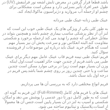
باشد.قطعاً قرار گرفتن در معرض تابش اشعه نور فرابنفش (UV) در
طول عمر افراد تأثیر بسزایی دارد و ممکن است مشکلاتی برای
چشم او ازجمله آب مروارید و دژنراسیون ماکولا،ایجاد کند.
عینک طبی زنانه-عینک طبی مردانه
به طور کلی یکی از ویژگی های یک عینک طبی خوب این است که
لنز آن از نظر پزشکی مناسب بیماری چشم باشد و همچنین بتواند در
مقابل خطراتی که چشم را تهدید می کند ازجمله برخورد و شکستی
مقاومت کند.البته انعکاس نور و سرعت پخش آن نیز بسیار مهم
است که هنگام خرید عینک باید درباره این موضوعات از فروشنده
سؤال کنید.
فریم:عینک طبی نیمه فریم قاب عینک عامل مهم دیگر برای عینک
طبی می باشد.فریم از چندین جهت حائز اهمیت است.اول اینکه
وزن آن بسیار مهم است زیرا در برخی موارد ممکن است چندین
ساعت و یا حتی چندین روز بر روی چشم شما باشد.پس فریم در
درجه اول باید سبک باشد.
فریم انواع مختلفی دارد که به بررسی آن ها می پردازیم.
عینک های با فریم های کامل (Full-Rimmed): این فریم به گونه ای
است که به طور کامل دور تا دور عدسی را پوشش می دهد و امکان
شکستی و آسیب به لنز در آن بسیار پایین است.جنس آن ها معمولاً
از استات،پلاستیک و تیتانیوم ساخته می شود.