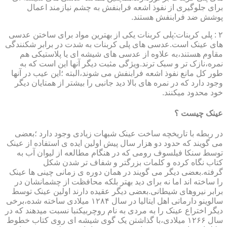
برای جلوگیری از نفوذ اشعه فرابنفش به چشم نیازمند اعمال
پوشش ضد فرابنفش هستند.
۲ : پلی کربنات:پلی کربنات یکی از بهترین مواد برای ساختن عدسی
های عینک است.عدسی های پلی کربنات به شدت در برابر شکنندگی
مقاوم هستند،به علاوه از عدسی های شیشه ای یا پلاستیکی هم
نمره،نازک تر و سبک ترند.ویژگی مثبت دیگر آنها این است که به
طور کل مانع نفوذ اشعه فرابنفش می شوند،البته ؛این عیب در آنها
وجود دارد که در نمره های بالا دید جانبی را بیشتر از همتایان دیگر
خود محدود میکنند.
عینک چیست ؟
در ربطه با تاریخچه ساخت عینک شبهات زیادی وجود دارد ؛بعضی
می گویند که حدود دو هزار سال پیش اولین ایده ی استفاده از عینک
توسط سنکا فیلسوف رومی که در هنگام مطالعه از لیوان آب به
کتاب نگاه کرده و کلمات بزرگتر و شفاف تر شدن شکل
گرفته.بعضی دیگر می گویند در همان دوره ی زمانی چینی ها عینک
را ساخته اند اما نه برای دید بهتر بلکه محافظت از چشمانشان در
برابر نیروهای شیطانی.بعضی دیگر عقیده دارند اولین عینک توسط
سالوینو دارماتی اهل ایتالیا در سال ۱۲۸۴ میلادی ساخته شده،برخی
دیگر اختراع عینک را به مردی به نام روچربیکنبا نسبت میدهند که در
سال ۱۲۶۶ میلادی،با گذاشتن یک گوی شیشه ای روی کتاب خطوط