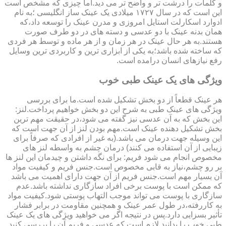
و کلمات را درشت تر و واضح تر می دید.اما چیزی که مشخص است
این است که در سال ۱۷۲۷ میلادی یک عینک ساز انگلیسی ؛به نام
ادوارد اسکارلت استایل امروزی و مدرن عینک را توسعه داد،که
همان بدنه عینک با دو عدسی و دسته های در دو طرف صورت
هستند.به هر حال عینک در هر زمان و از هر ماده و توسط هر فردی
که ساخته شده باشد؛به یکی از ابزاری ترین و کاربردی ترین وسایل
رفع نیازهای انسان درامده است.
ویژگی های یک عینک طبی خوب
هر عینک قطعاً از دو بخش تشکیل شده است.ما برای بررسی
ویژگی های عینک طبی به شرح این دو بخش خواهیم پرداخت.لنز:
این بخش که به آن عدسی نیز گفته می شود،در حقیقت مهم ترین
بخش تشکیل دهنده عینک است.مهم بودن لنز از آن جهت است که
این وسیله جهت درمان می باشد.(به غیر از افرادی که صرفاً برای
زیبایی از آن استفاده می کنند) درمان چشم به واسطه لنز های
مخصوص انجام می شود فریم: برای نگه داشتن و چیدمان این لنز ها
بر رو چشم،نیاز به قابی مخصوص است.جنس فریم و کیفیت مواد
آن بسیار مهم است.جنس فریم از آن جهت دارای اهمیت می باشد
که ممکن است با پوست برخی افراد سازگاری نداشته باشد.عدم
سازگاری با پوست می تواند موجب التهاب پوستی شود.کیفیت مواد
به کاررفته،در طول عمر عینک و همچنین مقاومت در برابر فشار
تأثیر بسزایی دارد.پس در نتیجه اگر می خواهید ویژگی های یک عینک
طبی خوب را بدانید لازم است که عدسی و فریم آن را بررسی کنید