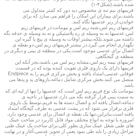
شده باشند.(شکل۴-۱)
فریمهای نیم تنه ی مخصوص دید دور که کمتر متداول می
باشند،برای بیماران این امکان را فراهم می سازد که برای
خواندن،از زیر عدسیها نگاه کنند.
فریمهای ریم لس،شبه ریم لس و نیومانت:در فریمهای ریم
لس،عدسیها نه به وسیله ی زه پلاستیکی و نه به وسیله ی حدقه نگه
داشته می شوند.بلکه،بیشتر اوقات به وسیله ی پیچ یا گیره این
نگهداری انجام می گیرد.در بیشتر فریمهای ریم لس،دو نقطه ی
اتصال برای عدسی موجود است.یکی در منطقه ی بینی و دیگری در
منطقه ی گیجگاهی.
فریمهای نیمه ریم لس،مشابه ریم لس می باشند،بجز آنکه این
فریمها دارای یک بازوی فلزی تقویت کننده بوده که در قسمت
فوقانی عدسی،امتداد یافته و بخش مرکزی فریم را به Endpiece
متصل می کنند.بخش مرکزی شامل دماغه،بازوهای پد و پدها می
باشد.
نیومانت یک نوع فریم ریم لس است که عدسیها را تنها از لبه ای که
به سمت بینی قرار گرفته نگه می دارد.عدسیها در ناحیه ی
دماغه،اتصال یافته اند و اتصال دسته ها به فریم،توسط یک بازوی
فلزی برقرار می شود که در پشت عدسی به طرف گیجگاه امتداد
یافته است.بنابراین،تنها یک نقطه ی اتصال برای عدسی وجود دارد.
امروزه با توجه به انواع مختلف مواد قابل کاربرد در ساخت عینک
های طبی شغل عینک سازی بطور کلی،برای ساخت یک عینک طبی
مراحل زیادی را باید طی نمود یعنی از تجویز عدسی،آغاز و در نهایت