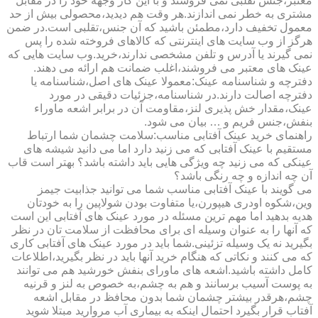
معتبر،جنس تقلبی نمی فروشند و با این کار وجهه خود را در مقابل
مشتری به خطر نمی اندازند.هر وقت هم دیدید،محصولی بیش از حد
معمول تخفیف دارد،مطمئن باشید که آن جنس،تقلبی است.در ضمن
هرگز از وب سایت های اینترنتی که کالاهای فروخته شده را پس
نمی گیرند یا آدرس و تلفن مشخصی ندارند،خرید.وب سایت هایی که
عینک های معتبر می فروشند،اغلب ضمانت هم ارائه می دهند.
دفترچه و شناسنامه عینک:معمولا عینک های اصل،شناسنامه یا
دفترچه اصالت دارند.در شناسنامه،جزئیات دقیقی در مورد
عینک،مقدار خش پذیری لنز،مقاومت آن در برابر اشعه ماوراء
بنفش،جنس فریم و … بیان می شود.
راهنمای خرید عینک آفتابی مناسب:سلامت چشمان شما ارتباط
مستقیم با عینک آفتابی که می زنید دارد اما می دانید شیشه های
عینکی که می زنید چه ویژگی هایی باید داشته باشد؟ بهتر است قاب
آن چه اندازه و چه رنگی باشد؟
می گویند با عینک آفتابی مناسب شما می توانید جذابیت جیمز
وین،شکوه اودری هیپورن،یا متفاوت بودن شولاپین را به خودتان
هدیه بدهید اما مهم ترین مسئله در مورد عینک های آفتابی این است
که آنها را به عنوان وسیله ای برای محافظت از سلامت تان در نظر
بگیرید نه یک وسیله تزئینی.شما باید در مورد عینک های آفتابی کاری
که می کنند و نکاتی که هنگام خرید آنها باید در نظر بگیرید،اطلاعات
کامل داشته باشید.اشعه های ماورای بنفش خورشید هم می توانند
به پوست آسیب برسانند و هم به چشم،به خصوص به لنز و قرنیه
چشم،هرقدر بیشتر چشمان شما بدون محافظ در مقابل اشعه
آفتاب قرار بگیرد احتمال اینکه به بیماری آب مروارید مبتلا شوید