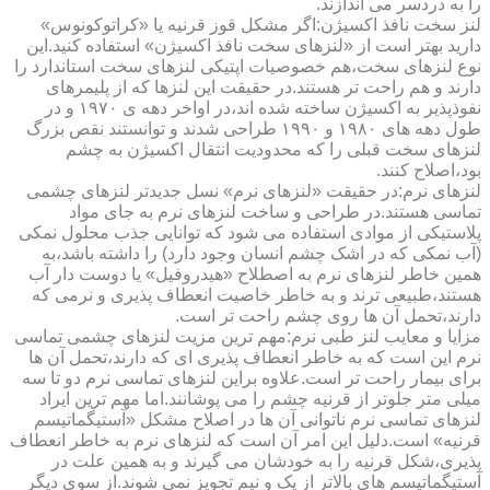
را به دردسر می اندازند.
لنز سخت نافذ اکسیژن:اگر مشکل قوز قرنیه یا «کراتوکونوس»
دارید بهتر است از «لنزهای سخت نافذ اکسیژن» استفاده کنید.این
نوع لنزهای سخت،هم خصوصیات اپتیکی لنزهای سخت استاندارد را
دارند و هم راحت تر هستند.در حقیقت این لنزها که از پلیمرهای
نفوذپذیر به اکسیژن ساخته شده اند،در اواخر دهه ی ۱۹۷۰ و در
طول دهه های ۱۹۸۰ و ۱۹۹۰ طراحی شدند و توانستند نقص بزرگ
لنزهای سخت قبلی را که محدودیت انتقال اکسیژن به چشم
بود،اصلاح کنند.
لنزهای نرم:در حقیقت «لنزهای نرم» نسل جدیدتر لنزهای چشمی
تماسی هستند.در طراحی و ساخت لنزهای نرم به جای مواد
پلاستیکی از موادی استفاده می شود که توانایی جذب محلول نمکی
(آب نمکی که در اشک چشم انسان وجود دارد) را داشته باشد،به
همین خاطر لنزهای نرم به اصطلاح «هیدروفیل» یا دوست دار آب
هستند،طبیعی ترند و به خاطر خاصیت انعطاف پذیری و نرمی که
دارند،تحمل آن ها روی چشم راحت تر است.
مزایا و معایب لنز طبی نرم:مهم ترین مزیت لنزهای چشمی تماسی
نرم این است که به خاطر انعطاف پذیری ای که دارند،تحمل آن ها
برای بیمار راحت تر است.علاوه براین لنزهای تماسی نرم دو تا سه
میلی متر جلوتر از قرنیه چشم را می پوشانند.اما مهم ترین ایراد
لنزهای تماسی نرم ناتوانی آن ها در اصلاح مشکل «آستیگماتیسم
قرنیه» است.دلیل این امر آن است که لنزهای نرم به خاطر انعطاف
پذیری،شکل قرنیه را به خودشان می گیرند و به همین علت در
آستیگماتیسم های بالاتر از یک و نیم تجویز نمی شوند.از سوی دیگر