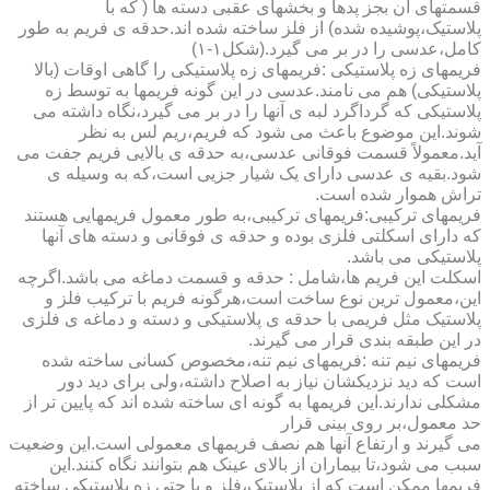
قسمتهای آن بجز پدها و بخشهای عقبی دسته ها ( که با
پلاستیک،پوشیده شده) از فلز ساخته شده اند.حدقه ی فریم به طور
کامل،عدسی را در بر می گیرد.(شکل۱-۱)
فریمهای زه پلاستیکی :فریمهای زه پلاستیکی را گاهی اوقات (بالا
پلاستیکی) هم می نامند.عدسی در این گونه فریمها به توسط زه
پلاستیکی که گرداگرد لبه ی آنها را در بر می گیرد،نگاه داشته می
شوند.این موضوع باعث می شود که فریم،ریم لس به نظر
آید.معمولاً قسمت فوقانی عدسی،به حدقه ی بالایی فریم جفت می
شود.بقیه ی عدسی دارای یک شیار جزیی است،که به وسیله ی
تراش هموار شده است.
فریمهای ترکیبی:فریمهای ترکیبی،به طور معمول فریمهایی هستند
که دارای اسکلتی فلزی بوده و حدقه ی فوقانی و دسته های آنها
پلاستیکی می باشد.
اسکلت این فریم ها،شامل : حدقه و قسمت دماغه می باشد.اگرچه
این،معمول ترین نوع ساخت است،هرگونه فریم با ترکیب فلز و
پلاستیک مثل فریمی با حدقه ی پلاستیکی و دسته و دماغه ی فلزی
در این طبقه بندی قرار می گیرند.
فریمهای نیم تنه :فریمهای نیم تنه،مخصوص کسانی ساخته شده
است که دید نزدیکشان نیاز به اصلاح داشته،ولی برای دید دور
مشکلی ندارند.این فریمها به گونه ای ساخته شده اند که پایین تر از
حد معمول،بر روی بینی قرار
می گیرند و ارتفاع آنها هم نصف فریمهای معمولی است.این وضعیت
سبب می شود،تا بیماران از بالای عینک هم بتوانند نگاه کنند.این
فریمها ممکن است که از پلاستیک،فلز و یا حتی زه پلاستیکی ساخته