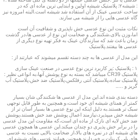
: شیشه۲: پلاستیک شیشه اولین و ابندایی ترین ماده ای که در
ساخت عدسی عینک از آن استفاده شد شیشه است.البته امروزه نیز
گاه عدسی هایی را از شیشه می سازند.
نکات مثبت این نوع عدسی خش ناپذیری و شفافیت آن است
اما،وزن بالای،شکنندگی و ضخامت این نوع از عدسی ها،در گذشت
زمان باعث شد که سازندگان عینک به فکر تهیه نوع دیگری از
عدسی ها بیفتند.پلاستیک
این مدل از عدسی ها به چند دسته تقسم میشوند که عبارتند از :
۱ : پلاستیک :پر کاربرد ترین نوع عدسی در صنعت عینک سازی
پلاستیک CR39 میباشد که بسته به نوع پوشش آنها،به انواعی نظیر :
پلاستیک ساده،پلاستیک آنتی رفلکس،پلاستیک ضد خش،پلاستیک آب
گریز و …..
دسته بندی شده اند.این مدل از عدسی ها شکنندگی شان بسیار
کمتر از همتای شیشه ای خود است،و همچنین به طور قابل توجهی
سبک تر هستند.به دلیل اینکه این نوع عدسی ها بسیار آسان تر از
شیشه خش میپذیرد،نیازمند اعمال پوشش ضد خش هستند،پوشش
ضد خش لایه ای نازک از ماده ای است،که مقاومت این مدل عدسی
را در برابر خش پذیری دو چندان میکند.این عدسی ها همچون عدسی
های شیشه ای در نمره های بالا،از ضخامت بالایی نسبت به عدسی
های پلی کربنات برخوردارند.همچنین همانند عدسی های شیشه ای