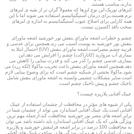
ندارند،مناسب هستند.
لنزهای توریک:این نوع لنزها که معمولاً گران تر از بقیه ی لنزهای
نرم هستند،برای درمان آستیگماتیسم استفاده می شوند اما با این
همه کارایی برای اصلاح عیوب آستیگماتیسم به اندازه ی لنزهای
سخت نافذ اکسیژن نیست.
چشم و خطرات اشعه ماورای بنفش نور خورشید اشعه ماورای
بنفش نور خورشید به پوست آسیب می زند.همچنین برای عدسی و
قرنیه چشم مضراست.اشعه ماورای بنفش (UV) احتمال ابتلا به
بیماری آب مروارید (کاتاراکت) چشم را افزایش می دهد.این
بیماری،عدسی چشم را کدر می کند و قدرت بینایی را کاهش می
دهد.همچنین اشعه ماورای بنفش باعث تخریب ماکولا (لکه زرد) می
شود.ماکولا بخشی از شبکیه چشم است که برای وضوح بینایی لازم
است.سایر مشکلات چشمی وابسته به اشعه ماورای بنفش شامل
ناخنک چشم و پیش ناخنک چشم است.
عینک آفتابی پلاریزه چیست؟
یکی از شیوه های مؤثر در محافظت از چشمان استفاده از عینک
آفتابی است.یک عینک آفتابی استاندارد می تواند از چشمان شما در
برابر اشعه های مضر نور خورشید محافظت کند.ازجمله مهم ترین
ویژگی هایی که یک عینک آفتابی استاندارد باید داشته باشد می توان
به محافظت 100 درصد در برابر اشعه فرابنفش خورشید و پلاریزه
بودن آن اشاره کرد.هردو این ویژگی ها در ساخت عینک های آفتابی