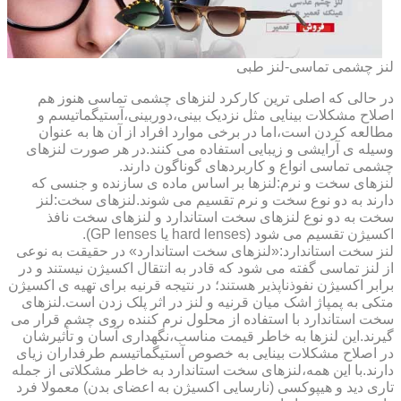
لنز چشمی تماسی-لنز طبی
در حالی که اصلی ترین کارکرد لنزهای چشمی تماسی هنوز هم
اصلاح مشکلات بینایی مثل نزدیک بینی،دوربینی،آستیگماتیسم و
مطالعه کردن است،اما در برخی موارد افراد از آن ها به عنوان
وسیله ی آرایشی و زیبایی استفاده می کنند.در هر صورت لنزهای
چشمی تماسی انواع و کاربردهای گوناگون دارند.
لنزهای سخت و نرم:لنزها بر اساس ماده ی سازنده و جنسی که
دارند به دو نوع سخت و نرم تقسیم می شوند.لنزهای سخت:لنز
سخت به دو نوع لنزهای سخت استاندارد و لنزهای سخت نافذ
اکسیژن تقسیم می شود (hard lenses یا GP lenses).
لنز سخت استاندارد:«لنزهای سخت استاندارد» در حقیقت به نوعی
از لنز تماسی گفته می شود که قادر به انتقال اکسیژن نیستند و در
برابر اکسیژن نفوذناپذیر هستند؛ در نتیجه قرنیه برای تهیه ی اکسیژن
متکی به پمپاژ اشک میان قرنیه و لنز در اثر پلک زدن است.لنزهای
سخت استاندارد با استفاده از محلول نرم کننده روی چشم قرار می
گیرند.این لنزها به خاطر قیمت مناسب،نگهداری آسان و تأثیرشان
در اصلاح مشکلات بینایی به خصوص آستیگماتیسم طرفداران زیای
دارند.با این همه،لنزهای سخت استاندارد به خاطر مشکلاتی از جمله
تاری دید و هیپوکسی (نارسایی اکسیژن به اعضای بدن) معمولا فرد