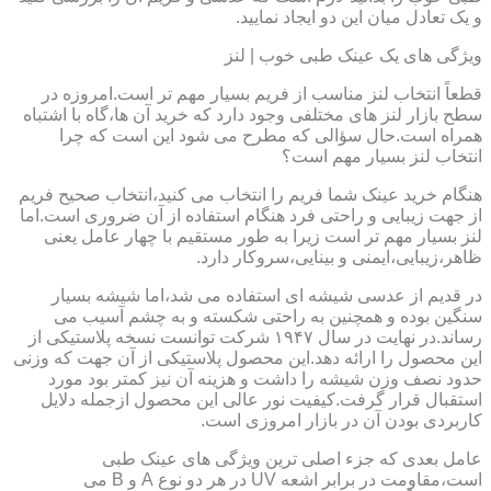
و یک تعادل میان این دو ایجاد نمایید.
ویژگی های یک عینک طبی خوب | لنز
قطعاً انتخاب لنز مناسب از فریم بسیار مهم تر است.امروزه در
سطح بازار لنز های مختلفی وجود دارد که خرید آن ها،گاه با اشتباه
همراه است.حال سؤالی که مطرح می شود این است که چرا
انتخاب لنز بسیار مهم است؟
هنگام خرید عینک شما فریم را انتخاب می کنید،انتخاب صحیح فریم
از جهت زیبایی و راحتی فرد هنگام استفاده از آن ضروری است.اما
لنز بسیار مهم تر است زیرا به طور مستقیم با چهار عامل یعنی
ظاهر،زیبایی،ایمنی و بینایی،سروکار دارد.
در قدیم از عدسی شیشه ای استفاده می شد،اما شیشه بسیار
سنگین بوده و همچنین به راحتی شکسته و به چشم آسیب می
رساند.در نهایت در سال ۱۹۴۷ شرکت توانست نسخه پلاستیکی از
این محصول را ارائه دهد.این محصول پلاستیکی از آن جهت که وزنی
حدود نصف وزن شیشه را داشت و هزینه آن نیز کمتر بود مورد
استقبال قرار گرفت.کیفیت نور عالی این محصول ازجمله دلایل
کاربردی بودن آن در بازار امروزی است.
عامل بعدی که جزء اصلی ترین ویژگی های عینک طبی
است،مقاومت در برابر اشعه UV در هر دو نوع A و B می