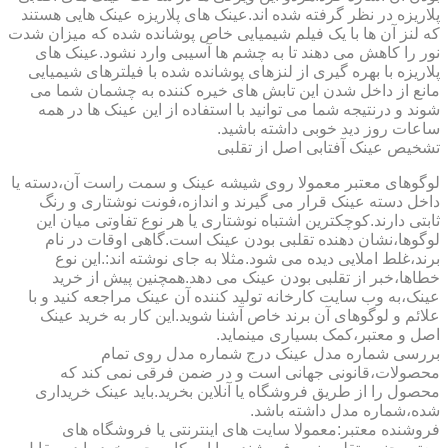
پلاریزه در نظر گرفته شده اند.عینک های پلاریزه عینک هایی هستند
که لنز آن ها با یک فیلم شیمیایی خاص پوشانده شده که میزان شدت
نور را کاهش می دهند تا به چشم ها آسیبی وارد نشود.عینک های
پلاریزه با بهره گیری از لنزهای پوشانده شده با فیلترهای شیمیایی
مانع از داخل شدن این تابش های خیره کننده به چشمان شما می
شوند و درنتیجه شما می توانید با استفاده از این عینک ها در همه
ساعات روز دید خوبی داشته باشید.
تشخیص عینک آفتابی اصل از تقلبی
لوگوهای معتبر معمولا روی شیشه عینک و سمت راست آن،دسته یا
داخل دسته عینک قرار می گیرند و اندازه،فونت نوشتاری و رنگ
ثابتی دارند.کوچکترین اشتباه نوشتاری یا هر نوع تفاوتی میان این
لوگوها،نشان دهنده تقلبی بودن عینک است.گاهی اوقات در نام
برند،غلط املایی دیده می شود.مثلا به جای نوشته اند:.این نوع
خطاها،خبر از تقلبی بودن عینک می دهد.همچنین پیش از خرید
عینک،به وب سایت کارخانه تولید کننده آن عینک مراجعه کنید و با
علائم و لوگوهای آن برند خاص آشنا شوید.این کار به خرید عینک
اصل و معتبر،کمک بسیاری مینماید.
بررسی شماره مدل عینک درج شماره مدل روی تمام
محصولات،قانونی جهانی است و در ضمن فرقی نمی کند که
محصول را از طریق فروشگاه یا آنلاین بخرید.باید عینک خریداری
شده،شماره مدل داشته باشد.
فروشنده معتبر:معمولا سایت های اینترنتی یا فروشگاه های