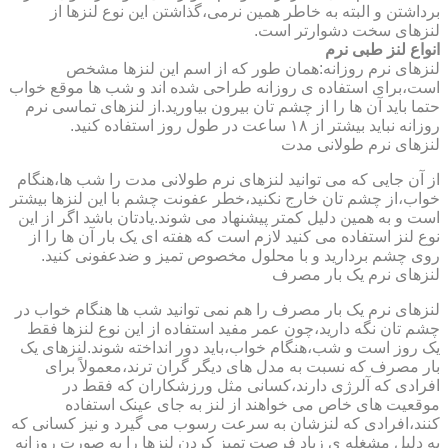
برداشتن و البته به خاطر همین نرمی،گذاشتن این نوع لنزها از
لنزهای سخت دشوارتر است.
انواع لنز طبی نرم
لنزهای نرم روزانه:همان طور که از اسم این لنزها مشخص
است،برای استفاده ی روزانه طراحی شده اند و شب ها موقع خواب
حتما باید آن ها را از چشم تان بیرون بیاورید.از لنزهای تماسی نرم
روزانه نباید بیشتر از ۱۸ ساعت در طول روز استفاده کنید.
لنزهای نرم طولانی مدت
از آن جایی که می توانید لنزهای نرم طولانی مدت را شب ها،هنگام
خواب،از چشم تان خارج نکنید،خطر عفونت چشم با این لنزها بیشتر
است و به همین دلیل کمتر پیشنهاد می شوند.یادتان باشد اگر از این
نوع لنز استفاده می کنید لازم است که هفته ای یک بار آن ها را از
روی چشم بردارید و با محلول مخصوص تمیز و ضدعفونی کنید.
لنزهای نرم یک بار مصرف
لنزهای نرم یک بار مصرف را هم نمی توانید شب ها هنگام خواب در
چشم تان نگه دارید،چون عمر مفید استفاده از این نوع لنزها فقط
یک روز است و شب،هنگام خواب،باید دور انداخته شوند.لنزهای یک
بار مصرف که نسبت به مدل های دیگر گران ترند،معمولاً برای
افرادی که آلرژی دارند،کسانی مثل ورزشکاران که فقط در
موقعیت های خاص می خواهند از لنز به جای عینک استفاده
کنند،افرادی که لنزشان به سرعت رسوب می گیرد و نیز کسانی که
به دلیل مشغله ی زیاد فرصت تمیز کردن لنزها را به صورت روزانه