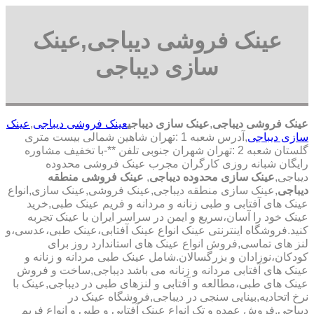
عینک فروشی دیباجی,عینک
سازی دیباجی
عینک فروشی دیباجی
,
عینک سازی دیباجی
عینک فروشی دیباجی
,
عینک
سازی دیباجی
,آدرس شعبه 1 :تهران شاهین شمالی بیست متری
گلستان شعبه 2 :تهران شهران جنوبی تلفن **-با تخفیف مشاوره
رایگان شبانه روزی کارگران مجرب عینک فروشی محدوده
دیباجی,
عینک سازی محدوده دیباجی
,
عینک فروشی منطقه
دیباجی
,عینک سازی منطقه دیباجی,عینک فروشی,عینک سازی,انواع
عینک های آفتابی و طبی زنانه و مردانه و فریم عینک طبی,خرید
عینک خود را آسان،سریع و ایمن در سراسر ایران با عینک تجربه
کنید.فروشگاه اینترنتی عینک انواع عینک آفتابی،عینک طبی،عدسی،و
لنز های تماسی,فروش انواع عینک های استاندارد روز برای
کودکان،نوزادان و بزرگسالان.شامل عینک طبی مردانه و زنانه و
عینک های آفتابی مردانه و زنانه می باشد دیباجی,ساخت و فروش
عینک های طبی،مطالعه و آفتابی و لنزهای طبی در دیباجی,عینک با
نرخ اتحادیه,بینایی سنجی در دیباجی,فروشگاه عینک در
دیباجی,فروش عمده و تک انواع عینک آفتابی و طبی و انواع فریم