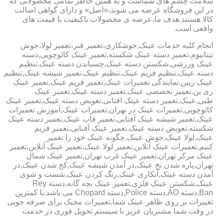
سلامت چشم های شماست و به همین خاطر تمامی محصولاتی که
در این فروشگاه عرضه می شوند،«اصل» و دارای گواهی اصالت
کالا هستند.هدف ما،عرضه ی محصولات باکیفیت با قیمت های
واقعی است.
انجام کلیه خدمات عینک,جوشکاری،تعمیر فنر،تعمیر لولا،جوش
تیتانیوم،تعمیر دسته عینک شکسته,تعمیر عینک کائوچویی,دسته
عینک ورزشی,شکستن دسته عینک,چسباندن دسته عینک,تنظیم
دسته عینک,تنظیم فریم عینک,تنظیم عینک,تعمیر شیشه عینک,تنظیم
عینک ریبن,نمایندگی تعمیرات عینک,تعمیر فریم عینک,تعمیر عینک
ری بن,تعمیر تخصصی عینک,تعمیر دسته عینک,تعمیر عینک
طبی,عینک,تعمیر دسته عینک افتابی,تعویض دسته عینک,تعمیر عینک
کائوچویی,تعمیرات عینک در تهران,تعمیرات عینک,آموزش تعمیرات
عینک,تعمیر شیشه عینک آفتابی,تعمیر قاب عینک,تعمیر دسته عینک
شکسته,تعویض دسته عینک,تعمیر عینک آفتابی,تعمیر فریم
عینک,لولا عینک,جوش عینک,چگونه عینک خود را تعمیر
کنیم,تعمیرات عینک آنلاین,تعمیر لولا عینک,تعمیر عینک آنلاین,تعمیر
عینک مرکز تهران,تعمیر عینک غرب تهران,تعمیر عینک شمال
تهران,پاره شدن نخ عینک,در آمدن شیشه عینک,کج شدن عینک,در
آمدن دسته عینک,آبکاری عینک,رنگ کردن عینک,شست و شوی
عینک,شکستن عینک فلزی,تعمیر عینک بچه گانه,دسته Rey
Ban,دسته AO,دسته Police,دسته Chopard می باشد.با کمترین
تغییرات بر روی ظاهر عینک شما,تعمیرات مجیک برای صرفه جویی
در وقت شما مشتریان عزیز با سیستم تحویل فوری در خدمت