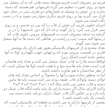
فریم نیز معروف است.فریم،توسط دسته هایی که به آن متصل می
شود،بر روی صورت تنظیم می گردد.فریمهایی هم هستند که دسته
ندارند و در عوض به وسیله ی فشارهای دو طرف بینی در محل خود
قرار می گیرند ویا بر روی فریم دیگری سوار می شوند و یا در دست
نگه داشته می شوند
اجزای جلویی فریم :آن بخش از قاب را که بین دو عدسی و بر روی
بینی قرار می گیرد را پل گویند و لبه ای که دور عدسیهـا را در بر
گرفته،به حدقه معروف است.به قسمتهای بیرونی جلوی قاب که
درمنتها الیه سمت چپ و راست،در نقاطی که دسته ها به آنها متصل
می شوند،می گویند.
تعداد معدودی از فریمهای پلاستیکی،هنوز هم دارای یک پوشش
فلزی در قسمت بیرونی بوده که پرچهایی جهت نگهداری لولا به آنها
متصل شده است.(شکل زیر)
لولاها،دسته ها را به قاب عینک متصل می کنند و تعداد پایه هایشان
فرد است.تعداد پایه ها،سه،پنج و یا هفت است.لولا ها ممکن است که
از نظر ساختمان با هم تفاوت داشته باشند.
اما،به منظور ساده نمودن،آنها را معمولاً بر اساس تعداد پایه های
لولای دسته ولولای قاب طبقه بندی می کنند.نسبت پایه ها مابین
دسته و قاب متغیر می باشد.مثلاً،۲به۱،۱به۲،۳به۲،۲به۳،۴به۳
و۳به۴٫(برای مثال،اگر دسته،دارای یک پایه باشد،آنگاه قاب عینک دو
پایه دارد و بر عکس اگر قاب عینک دارای دو پایه باشد،دسته می
بایست یک پایه داشته باشد.)
بعضی از فریمها دارای پد می باشند.پد،قطعه ای پلاستیکی است که
بر روی بینی قرار می گیرد،تا فریم را نگه دارد.پدها ممکن است