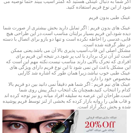
اگر شما به دنبال عینکی هستید که کمتر آسیب ببیند حتماً توصیه می
شود از این نوع فریم استفاده کنید.
عینک طبی بدون فریم
عینک های بدون فریم : اگر تمایل دارید بخش بیشتری از صورت شما
دیده شود،این فریم بسیار برایتان مناسب است.در این طراحی هیچ
قابی،عدسی را احاطه نکرده است و تنها دو بازو برای اتصال با دسته
در نظر گرفته شده است.
مشکل اصلی این قاب،آسیب پذیری بالا آن می باشد.یعنی ممکن
است لنز آن ترک بردارد یا لب پر شود.در نتیجه این فریم برای
افرادی که تحرک بالایی دارند مناسب نیست.نکته مهم این است که
این مشکل باعث این نمی شود تا این نوع فریم دارای ویژگی های
عینک طبی خوب نباشد،زیرا همان طور که اشاره شد کارایی
مخصوص خود را دارد.
عینک های نیم فریم : اگر شما هم دقیقاً نمی دانید بین دو فریم بالا
کدام را انتخاب کنید،همچنان یک انتخاب دیگر پیش روی شما
است.طراحان این عرصه به سلیقه افراد میانه رو نیز توجه کرده اند
و قاب هایی را روانه بازار کرده که بخشی از لنز توسط فریم پوشیده
شده و بخش دیگر آزاد است.