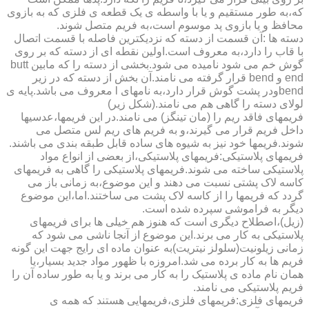
که،به طور مستقیم و یا با واسطه ی یک قطعه ی فلزی که به بازوی
محافظ و یا بازوی پد موسوم است،به فریم متصل شوند.
دسته ها :آن قسمت از دسته که نزدیکترین فاصله با قسمت اتصال
با قاب را دارد،به معروف است.اولین نقطه ای از دسته که بر روی
گوش خم می شود نامیده می شود.بخشی از دسته را که مابین butt
end و bend قرار گرفته می نامند.آن بخش از دسته که در زیر
bendودر پشت گوش قرار دارد،به نامهای l معروف می باشد.پایه ی
لولای دسته را گاهی هم می نامند.(شکل زیر)
فریمهای فاقد ریم را (مان تینگز) می نامند.در این فریمها،عدسیها
داخل فریم قرار می گیرند،و به فریم های ریم لس متصل می
شوند.فریمها خود نیز به شیوه های ساده قابل طبقه بندی می باشند.
فریمهای پلاستیکی:فریمهای پلاستیکی،از بعضی از انواع مواد
پلاستیکی ساخته می شوند.فریمهای پلاستیکی را گاهی به فریمهای
کاسه لاک پشتی نسبت می دهند و این موضوع،به زمانی باز می
گردد که فریمها را از کاسه لاک پشت می ساختند.اما،این موضوع
دیگر به فراموشی سپرده شده است.
(زیل)،اصطلاح دیگری است که هنوز هم خیلی ها برای فریمهای
پلاستیکی به کار می برند.این موضوع از آنجا ناشی می شود که
زمانی زیلونیت(سلولز نیتریت)به عنوان ماده ای رایج جهت این گونه
فریم ها به کار برده می شد.امروزه با ظهور مواد جدید بسیار،یا
همان نام ماده ی پلاستیک را به کار می برند و یا به طور ساده آن را
فریم پلاستیکی می نامند.
فریمهای فلزی:فریمهای فلزی،فریمهایی هستند که همه ی