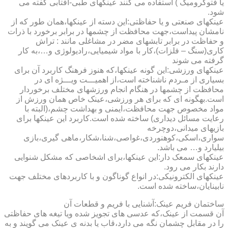
یا فتوکرومیک ) استفاده می کنند عینکهای طبی-آفتابی گفته می
شود.
عینکهای صنعتی و یا حفاظتی:این دسته از عینکها،همان طور که از
نامشان پیداست،جهت محافظت از چشمها در برابر برخورد با ذرات
و حفاظت در برابر تابشهای مضر در مشاغلی مانند : تراش
کاری(سنگ – فلزات)،کار با مواد شیمیایی،رادیولوژی و…،به کار
گرفته می شوند
عینکهای ورزشی:این گونه عینکها،که هنوز فرهنگ کاربرد آن برای
بسیاری از مـردم ناشناخته است،از اهمیـــت ویـــژه ای در
محافظت از چشمها در هنگام انجام ورزشهای مختلف برخوردار
است.به­گونه ای که برای هر ورزشی،عینک خاص همان ورزش از
مواد مخصوص جهت محافظت،ایمنی و بهداشت چشم،(البته با
رعایت مسائل دیداری) ساخته شده است.کاربرد این عینکها برای
بازیهای میدانی،دوچرخه
سواری،اسکی،کوهنوردی،غواصی،شنا،شکار،ماهی گیری،بازی
بیلیارد و… می باشد.
عینکهای سمعک دار:این عینکها،برای اشخاصی که مشکل شنوایی
دارند بکار می رود.
عینکهای الکترونیکی:در انواع گوناگون و با کاربردهای مختلف جهت
نابینایان،ساخته شده است.
ساختمان فریم عینک:آشنایی با فریم و قطعات آن
آن قسمت از عینک،که عدسی های تجویز شده ویا تیغه های حفاظتی
را در مقابل چشمان نگه می دارد،قاب یا بدنه ی عینک می گویند و به