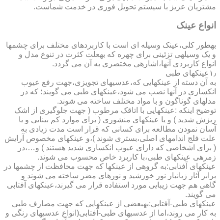
مشتریان عزیز با سیستم تحویل فوری در خدمت شماست.
انواع عینک
به­طور کلی،عینک وسیله ای است با کاربردهای مختلف برای چشمها
و یک وسیله­ی تزئینی برای چهره که به­علت کثرت در تنوع مدل و
انواع کاربردی آنها،اشاره­ی مختصری به آن می گردد.
۱٫عینکهای طبی
به آن دسته از عینکهایی که،عدسیهای تجویزی،جهت رفع عیوب
انکساری در آنها نصب می شود،عینکهای طبی می گویند؛ که در
مدلهای گوناگون و با مواد مختلف ساخته می شوند.
توضیح اینکه :عینکهایی با اتاقک مرطوب ( جهت جلوگیری از اشک
ریزش شدید ) و یا عینکهای منشوری ( برای موارد کم بینایی و یا
آسان نمودن مطالعه برای کسانی که قرار است مدت زیادی به
علت فلج اندامهای اصلی،بستری شوند )،و عینکهای مخصوص آرایش
( برای اشخاصی که دارای عیوب انکساری شدید هستند ) و…،در
زمره­ی عینکهای طبی،با کاربرد خاص محسوب می شوند.
عینکهای آفتابی:به گروهی از عینکها که جهت محافظت از چشمها در
برابر آثار زیانبار نور خورشید و نورهای مضر ساخته می شوند و
گاهی هم جهت زیبایی مورد استفاده قرار می گیرند،عینکهای آفتابی
می گویند.
عینکهای طبی-آفتابی:به­بعضی از عینکهایی که جهت مصارف طبی
به کار می روند،اما از عدسیهای طبی-آفتابی(انواع عدسیهای رنگی و