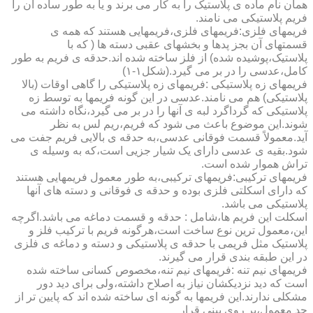
همان نام ماده ی پلاستیک را به کار می برند و یا به طور ساده آن را
فریم پلاستیکی می نامند.
فریمهای فلزی:فریمهای فلزی،فریمهایی هستند که همه ی
قسمتهای آن بجز پدها و بخشهای عقبی دسته ها ( که با
پلاستیک،پوشیده شده) از فلز ساخته شده اند.حدقه ی فریم به طور
کامل،عدسی را در بر می گیرد.(شکل۱-۱)
فریمهای زه پلاستیکی :فریمهای زه پلاستیکی را گاهی اوقات (بالا
پلاستیکی) هم می نامند.عدسی در این گونه فریمها به توسط زه
پلاستیکی که گرداگرد لبه ی آنها را در بر می گیرد،نگاه داشته می
شوند.این موضوع باعث می شود که فریم،ریم لس به نظر
آید.معمولاً قسمت فوقانی عدسی،به حدقه ی بالایی فریم جفت می
شود.بقیه ی عدسی دارای یک شیار جزیی است،که به وسیله ی
تراش هموار شده است.
فریمهای ترکیبی:فریمهای ترکیبی،به طور معمول فریمهایی هستند
که دارای اسکلتی فلزی بوده و حدقه ی فوقانی و دسته های آنها
پلاستیکی می باشد.
اسکلت این فریم ها،شامل : حدقه و قسمت دماغه می باشد.اگرچه
این،معمول ترین نوع ساخت است،هرگونه فریم با ترکیب فلز و
پلاستیک مثل فریمی با حدقه ی پلاستیکی و دسته و دماغه ی فلزی
در این طبقه بندی قرار می گیرند.
فریمهای نیم تنه :فریمهای نیم تنه،مخصوص کسانی ساخته شده
است که دید نزدیکشان نیاز به اصلاح داشته،ولی برای دید دور
مشکلی ندارند.این فریمها به گونه ای ساخته شده اند که پایین تر از
حد معمول،بر روی بینی قرار