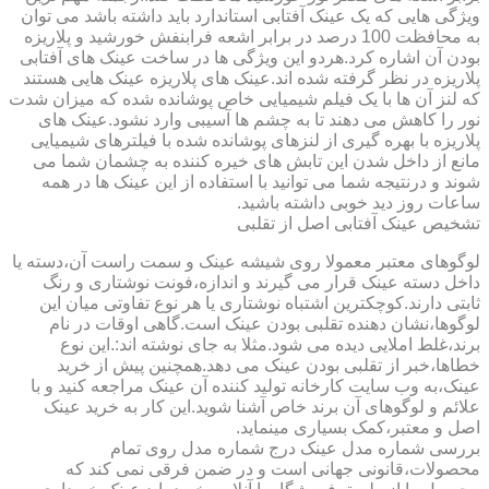
ویژگی هایی که یک عینک آفتابی استاندارد باید داشته باشد می توان
به محافظت 100 درصد در برابر اشعه فرابنفش خورشید و پلاریزه
بودن آن اشاره کرد.هردو این ویژگی ها در ساخت عینک های آفتابی
پلاریزه در نظر گرفته شده اند.عینک های پلاریزه عینک هایی هستند
که لنز آن ها با یک فیلم شیمیایی خاص پوشانده شده که میزان شدت
نور را کاهش می دهند تا به چشم ها آسیبی وارد نشود.عینک های
پلاریزه با بهره گیری از لنزهای پوشانده شده با فیلترهای شیمیایی
مانع از داخل شدن این تابش های خیره کننده به چشمان شما می
شوند و درنتیجه شما می توانید با استفاده از این عینک ها در همه
ساعات روز دید خوبی داشته باشید.
تشخیص عینک آفتابی اصل از تقلبی
لوگوهای معتبر معمولا روی شیشه عینک و سمت راست آن،دسته یا
داخل دسته عینک قرار می گیرند و اندازه،فونت نوشتاری و رنگ
ثابتی دارند.کوچکترین اشتباه نوشتاری یا هر نوع تفاوتی میان این
لوگوها،نشان دهنده تقلبی بودن عینک است.گاهی اوقات در نام
برند،غلط املایی دیده می شود.مثلا به جای نوشته اند:.این نوع
خطاها،خبر از تقلبی بودن عینک می دهد.همچنین پیش از خرید
عینک،به وب سایت کارخانه تولید کننده آن عینک مراجعه کنید و با
علائم و لوگوهای آن برند خاص آشنا شوید.این کار به خرید عینک
اصل و معتبر،کمک بسیاری مینماید.
بررسی شماره مدل عینک درج شماره مدل روی تمام
محصولات،قانونی جهانی است و در ضمن فرقی نمی کند که