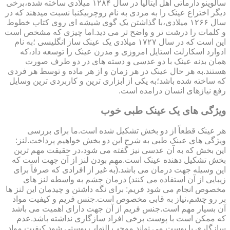
سالوینو دارماتی اهل ایتالیا در سال ۱۲۸۴ میلادی ساخته شده،برخی
دیگر اختراع عینک را به مردی به نام روچربیکنبا نسبت میدهند که در
سال ۱۲۶۶ میلادی،با گذاشتن یک گوی شیشه ای روی کتاب خطوط
و کلمات را درشت تر و واضح تر می دید.اما چیزی که مشخص است
این است که در سال ۱۷۲۷ میلادی یک عینک ساز انگلیسی ؛به نام
ادوارد اسکارلت استایل امروزی و مدرن عینک را توسعه داد،که
همان بدنه عینک با دو عدسی و دسته های در دو طرف صورت
هستند.به هر حال عینک در هر زمان و از هر ماده و توسط هر فردی
که ساخته شده باشد؛به یکی از ابزاری ترین و کاربردی ترین وسایل
رفع نیازهای انسان درامده است.
ویژگی های یک عینک طبی خوب
هر عینک قطعاً از دو بخش تشکیل شده است.ما برای بررسی
ویژگی های عینک طبی به شرح این دو بخش خواهیم پرداخت.لنز:
این بخش که به آن عدسی نیز گفته می شود،در حقیقت مهم ترین
بخش تشکیل دهنده عینک است.مهم بودن لنز از آن جهت است که
این وسیله جهت درمان می باشد.(به غیر از افرادی که صرفاً برای
زیبایی از آن استفاده می کنند) درمان چشم به واسطه لنز های
مخصوص انجام می شود فریم: برای نگه داشتن و چیدمان این لنز ها
بر رو چشم،نیاز به قابی مخصوص است.جنس فریم و کیفیت مواد
آن بسیار مهم است.جنس فریم از آن جهت دارای اهمیت می باشد
که ممکن است با پوست برخی افراد سازگاری نداشته باشد.عدم
سازگاری با پوست می تواند موجب التهاب پوستی شود.کیفیت مواد