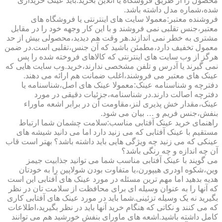
محصول را از طریق فروشگاه یا آنلاین بخرید.باید عینک خریداری
شده،شماره مدل داشته باشد.
فروشنده معتبر:معمولا سایت های اینترنتی یا فروشگاه های
معتبر،جنس تقلبی نمی فروشند و با این کار وجهه خود را در مقابل
مشتری به خطر نمی اندازند.هر وقت هم دیدید،محصولی بیش از حد
معمول تخفیف دارد،مطمئن باشید که آن جنس،تقلبی است.در ضمن
هرگز از وب سایت های اینترنتی که کالاهای فروخته شده را پس
نمی گیرند یا آدرس و تلفن مشخصی ندارند،خرید.وب سایت هایی که
عینک های معتبر می فروشند،اغلب ضمانت هم ارائه می دهند.
دفترچه و شناسنامه عینک:معمولا عینک های اصل،شناسنامه یا
دفترچه اصالت دارند.در شناسنامه،جزئیات دقیقی در مورد
عینک،مقدار خش پذیری لنز،مقاومت آن در برابر اشعه ماوراء
بنفش،جنس فریم و … بیان می شود.
راهنمای خرید عینک آفتابی مناسب:سلامت چشمان شما ارتباط
مستقیم با عینک آفتابی که می زنید دارد اما می دانید شیشه های
عینکی که می زنید چه ویژگی هایی باید داشته باشد؟ بهتر است قاب
آن چه اندازه و چه رنگی باشد؟
می گویند با عینک آفتابی مناسب شما می توانید جذابیت جیمز
وین،شکوه اودری هیپورن،یا متفاوت بودن شولاپین را به خودتان
هدیه بدهید اما مهم ترین مسئله در مورد عینک های آفتابی این است
که آنها را به عنوان وسیله ای برای محافظت از سلامت تان در نظر
بگیرید نه یک وسیله تزئینی.شما باید در مورد عینک های آفتابی کاری
که می کنند و نکاتی که هنگام خرید آنها باید در نظر بگیرید،اطلاعات
کامل داشته باشید.اشعه های ماورای بنفش خورشید هم می توانند