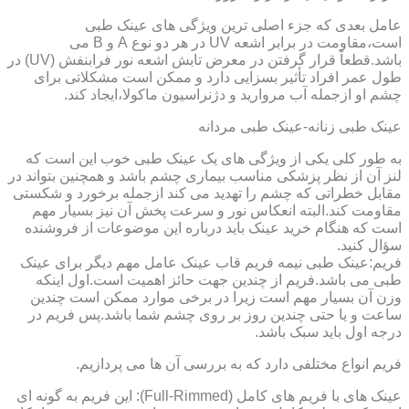
عامل بعدی که جزء اصلی ترین ویژگی های عینک طبی
است،مقاومت در برابر اشعه UV در هر دو نوع A و B می
باشد.قطعاً قرار گرفتن در معرض تابش اشعه نور فرابنفش (UV) در
طول عمر افراد تأثیر بسزایی دارد و ممکن است مشکلاتی برای
چشم او ازجمله آب مروارید و دژنراسیون ماکولا،ایجاد کند.
عینک طبی زنانه-عینک طبی مردانه
به طور کلی یکی از ویژگی های یک عینک طبی خوب این است که
لنز آن از نظر پزشکی مناسب بیماری چشم باشد و همچنین بتواند در
مقابل خطراتی که چشم را تهدید می کند ازجمله برخورد و شکستی
مقاومت کند.البته انعکاس نور و سرعت پخش آن نیز بسیار مهم
است که هنگام خرید عینک باید درباره این موضوعات از فروشنده
سؤال کنید.
فریم:عینک طبی نیمه فریم قاب عینک عامل مهم دیگر برای عینک
طبی می باشد.فریم از چندین جهت حائز اهمیت است.اول اینکه
وزن آن بسیار مهم است زیرا در برخی موارد ممکن است چندین
ساعت و یا حتی چندین روز بر روی چشم شما باشد.پس فریم در
درجه اول باید سبک باشد.
فریم انواع مختلفی دارد که به بررسی آن ها می پردازیم.
عینک های با فریم های کامل (Full-Rimmed): این فریم به گونه ای