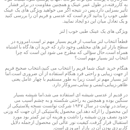
به کاررفته،در طول عمر عینک و همچنین مقاومت در برابر فشار
تأثیر بسزایی دارد.پس در نتیجه اگر می خواهید ویژگی های یک عینک
طبی خوب را بدانید لازم است که عدسی و فریم آن را بررسی کنید
و یک تعادل میان این دو ایجاد نمایید.
ویژگی های یک عینک طبی خوب | لنز
قطعاً انتخاب لنز مناسب از فریم بسیار مهم تر است.امروزه در
سطح بازار لنز های مختلفی وجود دارد که خرید آن ها،گاه با اشتباه
همراه است.حال سؤالی که مطرح می شود این است که چرا
انتخاب لنز بسیار مهم است؟
هنگام خرید عینک شما فریم را انتخاب می کنید،انتخاب صحیح فریم
از جهت زیبایی و راحتی فرد هنگام استفاده از آن ضروری است.اما
لنز بسیار مهم تر است زیرا به طور مستقیم با چهار عامل یعنی
ظاهر،زیبایی،ایمنی و بینایی،سروکار دارد.
در قدیم از عدسی شیشه ای استفاده می شد،اما شیشه بسیار
سنگین بوده و همچنین به راحتی شکسته و به چشم آسیب می
رساند.در نهایت در سال ۱۹۴۷ شرکت توانست نسخه پلاستیکی از
این محصول را ارائه دهد.این محصول پلاستیکی از آن جهت که وزنی
حدود نصف وزن شیشه را داشت و هزینه آن نیز کمتر بود مورد
استقبال قرار گرفت.کیفیت نور عالی این محصول ازجمله دلایل
کاربردی بودن آن در بازار امروزی است.