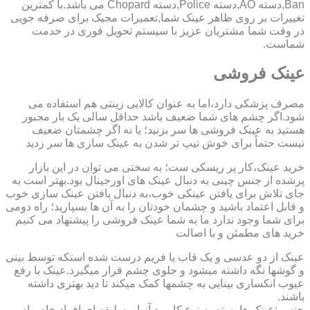
Ban,دسته AO,دسته Police,دسته Chopard می باشد.با کمترین
تغییرات بر روی ظاهر عینک شما,تعمیرات مجیک برای صرفه جویی
در وقت شما مشتریان عزیز با سیستم تحویل فوری در خدمت
شماست.
عینک فروشی
مصرف پزشکی دارد،اما به عنوان کالایی زینتی هم استفاده می
شود.اگر چشم های شما ضعیف باشد حداقل سالی یک بار مجبور
هستید به عینک فروشی ها سر بزنید؛ یا نه اگر چشمتان ضعیف
نیست حتماً برای خوش تیپ تر شدن به عینک سازی ها سر زدید
خرید عینک،کار پر ریسکی ست؛ به سختی می توان در این بازار
پرشده از جنس چینی به دنبال عینک های اورجینال بود.بهتر است به
جای تلاش برای یافتن عینکی خوب،به دنبال یافتن عینک سازی خوب
و قابل اعتماد باشید و چشمان خودتان را به آن ها بسپارید؛ راه دومی
برای شما وجود ندارد ما به شما عینک فروشی را پیشنهاد می کنیم
خرید های مطمئن و با اصالت
عینک از دو عدسی و یک قاب یا فریم درست شده استکه توسط بینی
و گوشها نگه داشته میشود و جلوی چشم قرار میگیرد.عینک با رفع
عیوب انکساری بینایی به چشمها کمک میکند تا دید بهتری داشته
باشند.
جنس :عینک ها بسته به نوع کاربرد آنها و سلیقه ای افراد خاص از