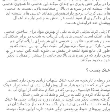
را در برابر خش پذیری دو چندان میکند.این عدسی ها همچون عدسی
های شیشه ای در نمره های بالا،از ضخامت بالایی نسبت به عدسی
های پلی کربنات برخوردارند.همچنین همانند عدسی های شیشه ای
برای جلوگیری از نفوذ اشعه فرابنفش به چشم نیازمند اعمال
پوشش ضد فرابنفش هستند.
۲ : پلی کربنات:پلی کربنات یکی از بهترین مواد برای ساختن عدسی
های عینک است.عدسی های پلی کربنات به شدت در برابر شکنندگی
مقاوم هستند،به علاوه از عدسی های شیشه ای یا پلاستیکی هم
نمره،نازک تر و سبک ترند.ویژگی مثبت دیگر آنها این است که به
طور کل مانع نفوذ اشعه فرابنفش می شوند،البته ؛این عیب در آنها
وجود دارد که در نمره های بالا دید جانبی را بیشتر از همتایان دیگر
خود محدود میکنند.
عینک چیست ؟
در ربطه با تاریخچه ساخت عینک شبهات زیادی وجود دارد ؛بعضی
می گویند که حدود دو هزار سال پیش اولین ایده ی استفاده از عینک
توسط سنکا فیلسوف رومی که در هنگام مطالعه از لیوان آب به
کتاب نگاه کرده و کلمات بزرگتر و شفاف تر شدن شکل
گرفته.بعضی دیگر می گویند در همان دوره ی زمانی چینی ها عینک
را ساخته اند اما نه برای دید بهتر بلکه محافظت از چشمانشان در
برابر نیروهای شیطانی.بعضی دیگر عقیده دارند اولین عینک توسط