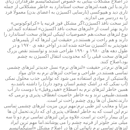
در اصلاح مشکلات بینایی به خصوص آستیگماتیسم طرفداران زیای
دارند.با این همه،لنزهای سخت استاندارد به خاطر مشکلاتی از جمله
تاری دید و هیپوکسی (نارسایی اکسیژن به اعضای بدن) معمولا فرد
را به دردسر می اندازند.
لنز سخت نافذ اکسیژن:اگر مشکل قوز قرنیه یا «کراتوکونوس»
دارید بهتر است از «لنزهای سخت نافذ اکسیژن» استفاده کنید.این
نوع لنزهای سخت،هم خصوصیات اپتیکی لنزهای سخت استاندارد را
دارند و هم راحت تر هستند.در حقیقت این لنزها که از پلیمرهای
نفوذپذیر به اکسیژن ساخته شده اند،در اواخر دهه ی ۱۹۷۰ و در
طول دهه های ۱۹۸۰ و ۱۹۹۰ طراحی شدند و توانستند نقص بزرگ
لنزهای سخت قبلی را که محدودیت انتقال اکسیژن به چشم
بود،اصلاح کنند.
لنزهای نرم:در حقیقت «لنزهای نرم» نسل جدیدتر لنزهای چشمی
تماسی هستند.در طراحی و ساخت لنزهای نرم به جای مواد
پلاستیکی از موادی استفاده می شود که توانایی جذب محلول نمکی
(آب نمکی که در اشک چشم انسان وجود دارد) را داشته باشد،به
همین خاطر لنزهای نرم به اصطلاح «هیدروفیل» یا دوست دار آب
هستند،طبیعی ترند و به خاطر خاصیت انعطاف پذیری و نرمی که
دارند،تحمل آن ها روی چشم راحت تر است.
مزایا و معایب لنز طبی نرم:مهم ترین مزیت لنزهای چشمی تماسی
نرم این است که به خاطر انعطاف پذیری ای که دارند،تحمل آن ها
برای بیمار راحت تر است.علاوه براین لنزهای تماسی نرم دو تا سه
میلی متر جلوتر از قرنیه چشم را می پوشانند.اما مهم ترین ایراد
لنزهای تماسی نرم ناتوانی آن ها در اصلاح مشکل «آستیگماتیسم