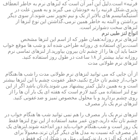
قرنیه» است.دلیل این امر آن است که لنزهای نرم به خاطر انعطاف
پذیری،شکل قرنیه را به خودشان می گیرند و به همین علت در
آستیگماتیسم های بالاتر از یک و نیم تجویز نمی شوند.از سوی دیگر
برداشتن و البته به خاطر همین نرمی،گذاشتن این نوع لنزها از
لنزهای سخت دشوارتر است.
انواع لنز طبی نرم
لنزهای نرم روزانه:همان طور که از اسم این لنزها مشخص
است،برای استفاده ی روزانه طراحی شده اند و شب ها موقع خواب
حتما باید آن ها را از چشم تان بیرون بیاورید.از لنزهای تماسی نرم
روزانه نباید بیشتر از ۱۸ ساعت در طول روز استفاده کنید.
لنزهای نرم طولانی مدت
از آن جایی که می توانید لنزهای نرم طولانی مدت را شب ها،هنگام
خواب،از چشم تان خارج نکنید،خطر عفونت چشم با این لنزها بیشتر
است و به همین دلیل کمتر پیشنهاد می شوند.یادتان باشد اگر از این
نوع لنز استفاده می کنید لازم است که هفته ای یک بار آن ها را از
روی چشم بردارید و با محلول مخصوص تمیز و ضدعفونی کنید.
لنزهای نرم یک بار مصرف
لنزهای نرم یک بار مصرف را هم نمی توانید شب ها هنگام خواب در
چشم تان نگه دارید،چون عمر مفید استفاده از این نوع لنزها فقط
یک روز است و شب،هنگام خواب،باید دور انداخته شوند.لنزهای یک
بار مصرف که نسبت به مدل های دیگر گران ترند،معمولاً برای
افرادی که آلرژی دارند،کسانی مثل ورزشکاران که فقط در