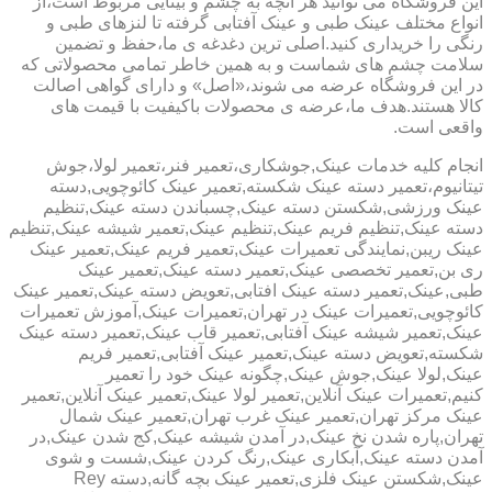
این فروشگاه می توانید هر آنچه به چشم و بینایی مربوط است،از
انواع مختلف عینک طبی و عینک آفتابی گرفته تا لنزهای طبی و
رنگی را خریداری کنید.اصلی ترین دغدغه ی ما،حفظ و تضمین
سلامت چشم های شماست و به همین خاطر تمامی محصولاتی که
در این فروشگاه عرضه می شوند،«اصل» و دارای گواهی اصالت
کالا هستند.هدف ما،عرضه ی محصولات باکیفیت با قیمت های
واقعی است.
انجام کلیه خدمات عینک,جوشکاری،تعمیر فنر،تعمیر لولا،جوش
تیتانیوم،تعمیر دسته عینک شکسته,تعمیر عینک کائوچویی,دسته
عینک ورزشی,شکستن دسته عینک,چسباندن دسته عینک,تنظیم
دسته عینک,تنظیم فریم عینک,تنظیم عینک,تعمیر شیشه عینک,تنظیم
عینک ریبن,نمایندگی تعمیرات عینک,تعمیر فریم عینک,تعمیر عینک
ری بن,تعمیر تخصصی عینک,تعمیر دسته عینک,تعمیر عینک
طبی,عینک,تعمیر دسته عینک افتابی,تعویض دسته عینک,تعمیر عینک
کائوچویی,تعمیرات عینک در تهران,تعمیرات عینک,آموزش تعمیرات
عینک,تعمیر شیشه عینک آفتابی,تعمیر قاب عینک,تعمیر دسته عینک
شکسته,تعویض دسته عینک,تعمیر عینک آفتابی,تعمیر فریم
عینک,لولا عینک,جوش عینک,چگونه عینک خود را تعمیر
کنیم,تعمیرات عینک آنلاین,تعمیر لولا عینک,تعمیر عینک آنلاین,تعمیر
عینک مرکز تهران,تعمیر عینک غرب تهران,تعمیر عینک شمال
تهران,پاره شدن نخ عینک,در آمدن شیشه عینک,کج شدن عینک,در
آمدن دسته عینک,آبکاری عینک,رنگ کردن عینک,شست و شوی
عینک,شکستن عینک فلزی,تعمیر عینک بچه گانه,دسته Rey