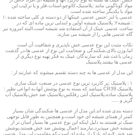
مواد گوناگونی مانند :پلاستیک،کائوچو،استات،فلز و یا ترکیب این
مواد با یکدیگر ساخته شده است.
عدسی یا لنز :جنس عدسی عینکها از دو دسته ی کلی ساخته شده :۱
: شیشه۲: پلاستیک شیشه اولین و ابندایی ترین ماده ای که در
ساخت عدسی عینک از آن استفاده شد شیشه است.البته امروزه نیز
گاه عدسی هایی را از شیشه می سازند.
نکات مثبت این نوع عدسی خش ناپذیری و شفافیت آن است
اما،وزن بالای،شکنندگی و ضخامت این نوع از عدسی ها،در گذشت
زمان باعث شد که سازندگان عینک به فکر تهیه نوع دیگری از
عدسی ها بیفتند.پلاستیک
این مدل از عدسی ها به چند دسته تقسم میشوند که عبارتند از :
۱ : پلاستیک :پر کاربرد ترین نوع عدسی در صنعت عینک سازی
پلاستیک CR39 میباشد که بسته به نوع پوشش آنها،به انواعی نظیر :
پلاستیک ساده،پلاستیک آنتی رفلکس،پلاستیک ضد خش،پلاستیک آب
گریز و …..
دسته بندی شده اند.این مدل از عدسی ها شکنندگی شان بسیار
کمتر از همتای شیشه ای خود است،و همچنین به طور قابل توجهی
سبک تر هستند.به دلیل اینکه این نوع عدسی ها بسیار آسان تر از
شیشه خش میپذیرد،نیازمند اعمال پوشش ضد خش هستند،پوشش
ضد خش لایه ای نازک از ماده ای است،که مقاومت این مدل عدسی