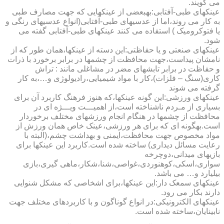
می گویند.
عینکهای طبی-آفتابی:به­بعضی از عینکهایی که جهت مصارف طبی
به کار می روند،اما از عدسیهای طبی-آفتابی(انواع عدسیهای رنگی و
یا فتوکرومیک ) استفاده می کنند عینکهای طبی-آفتابی گفته می
شود.
عینکهای صنعتی و یا حفاظتی:این دسته از عینکها،همان طور که از
نامشان پیداست،جهت محافظت از چشمها در برابر برخورد با ذرات
و حفاظت در برابر تابشهای مضر در مشاغلی مانند : تراش
کاری(سنگ – فلزات)،کار با مواد شیمیایی،رادیولوژی و…،به کار
گرفته می شوند
عینکهای ورزشی:این گونه عینکها،که هنوز فرهنگ کاربرد آن برای
بسیاری از مـردم ناشناخته است،از اهمیـــت ویـــژه ای در
محافظت از چشمها در هنگام انجام ورزشهای مختلف برخوردار
است.به­گونه ای که برای هر ورزشی،عینک خاص همان ورزش از
مواد مخصوص جهت محافظت،ایمنی و بهداشت چشم،(البته با
رعایت مسائل دیداری) ساخته شده است.کاربرد این عینکها برای
بازیهای میدانی،دوچرخه
سواری،اسکی،کوهنوردی،غواصی،شنا،شکار،ماهی گیری،بازی
بیلیارد و… می باشد.
عینکهای سمعک دار:این عینکها،برای اشخاصی که مشکل شنوایی
دارند بکار می رود.
عینکهای الکترونیکی:در انواع گوناگون و با کاربردهای مختلف جهت
نابینایان،ساخته شده است.