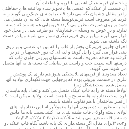
ساختمان فریم عینک:آشنایی با فریم و قطعات آن
آن قسمت از عینک،که عدسی های تجویز شده ویا تیغه های حفاظتی
را در مقابل چشمان نگه می دارد،قاب یا بدنه ی عینک می گویند و به
فریم نیز معروف است.فریم،توسط دسته هایی که به آن متصل می
شود،بر روی صورت تنظیم می گردد.فریمهایی هم هستند که دسته
ندارند و در عوض به وسیله ی فشارهای دو طرف بینی در محل خود
قرار می گیرند ویا بر روی فریم دیگری سوار می شوند و یا در دست
نگه داشته می شوند
اجزای جلویی فریم :آن بخش از قاب را که بین دو عدسی و بر روی
بینی قرار می گیرد را پل گویند و لبه ای که دور عدسیهـا را در بر
گرفته،به حدقه معروف است.به قسمتهای بیرونی جلوی قاب که
درمنتها الیه سمت چپ و راست،در نقاطی که دسته ها به آنها متصل
می شوند،می گویند.
تعداد معدودی از فریمهای پلاستیکی،هنوز هم دارای یک پوشش
فلزی در قسمت بیرونی بوده که پرچهایی جهت نگهداری لولا به آنها
متصل شده است.(شکل زیر)
لولاها،دسته ها را به قاب عینک متصل می کنند و تعداد پایه هایشان
فرد است.تعداد پایه ها،سه،پنج و یا هفت است.لولا ها ممکن است که
از نظر ساختمان با هم تفاوت داشته باشند.
اما،به منظور ساده نمودن،آنها را معمولاً بر اساس تعداد پایه های
لولای دسته ولولای قاب طبقه بندی می کنند.نسبت پایه ها مابین
دسته و قاب متغیر می باشد.مثلاً،۲به۱،۱به۲،۳به۲،۲به۳،۴به۳
و۳به۴٫(برای مثال،اگر دسته،دارای یک پایه باشد،آنگاه قاب عینک دو
پایه دارد و بر عکس اگر قاب عینک دارای دو پایه باشد،دسته می