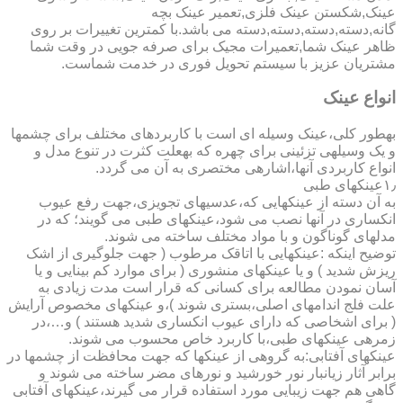
عینک,شکستن عینک فلزی,تعمیر عینک بچه
گانه,دسته,دسته,دسته,دسته می باشد.با کمترین تغییرات بر روی
ظاهر عینک شما,تعمیرات مجیک برای صرفه جویی در وقت شما
مشتریان عزیز با سیستم تحویل فوری در خدمت شماست.
انواع عینک
به­طور کلی،عینک وسیله ای است با کاربردهای مختلف برای چشمها
و یک وسیله­ی تزئینی برای چهره که به­علت کثرت در تنوع مدل و
انواع کاربردی آنها،اشاره­ی مختصری به آن می گردد.
۱٫عینکهای طبی
به آن دسته از عینکهایی که،عدسیهای تجویزی،جهت رفع عیوب
انکساری در آنها نصب می شود،عینکهای طبی می گویند؛ که در
مدلهای گوناگون و با مواد مختلف ساخته می شوند.
توضیح اینکه :عینکهایی با اتاقک مرطوب ( جهت جلوگیری از اشک
ریزش شدید ) و یا عینکهای منشوری ( برای موارد کم بینایی و یا
آسان نمودن مطالعه برای کسانی که قرار است مدت زیادی به
علت فلج اندامهای اصلی،بستری شوند )،و عینکهای مخصوص آرایش
( برای اشخاصی که دارای عیوب انکساری شدید هستند ) و…،در
زمره­ی عینکهای طبی،با کاربرد خاص محسوب می شوند.
عینکهای آفتابی:به گروهی از عینکها که جهت محافظت از چشمها در
برابر آثار زیانبار نور خورشید و نورهای مضر ساخته می شوند و
گاهی هم جهت زیبایی مورد استفاده قرار می گیرند،عینکهای آفتابی