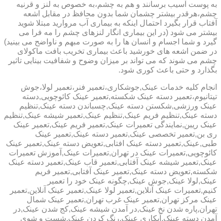
به پوست آسیب برسانند و هم به چشم،به خصوص به لنز و قرنیه
چشم،هرقدر بیشتر چشمان شما بدون محافظ در مقابل اشعه
آفتاب قرار بگیرد احتمال اینکه به بیماری آب مروارید مبتلا شوید
بیشتر می شود (در این بیماری انگار لنزهای چشم را مه فرا می
گیرد و شما اجسام و انسان ها را به صورت مبهم و ناواضح می بینید)
در ضمن اشعه های خورشید باعث بیماری تخریب بافت ماکولای
چشم می شوند که می تواند بر میزان وضوح و شفافیت بینایی تاثیر
بگذارد و حتی باعث کوری شود.
انجام کلیه خدمات عینک,جوشکاری،تعمیر فنر،تعمیر لولا،جوش
تیتانیوم،تعمیر دسته عینک شکسته,تعمیر عینک کائوچویی,دسته
عینک ورزشی,شکستن دسته عینک,چسباندن دسته عینک,تنظیم
دسته عینک,تنظیم فریم عینک,تنظیم عینک,تعمیر شیشه عینک,تنظیم
عینک ریبن,نمایندگی تعمیرات عینک,تعمیر فریم عینک,تعمیر عینک
ری بن,تعمیر تخصصی عینک,تعمیر دسته عینک,تعمیر عینک
طبی,عینک,تعمیر دسته عینک افتابی,تعویض دسته عینک,تعمیر عینک
کائوچویی,تعمیرات عینک در تهران,تعمیرات عینک,آموزش تعمیرات
عینک,تعمیر شیشه عینک آفتابی,تعمیر قاب عینک,تعمیر دسته عینک
شکسته,تعویض دسته عینک,تعمیر عینک آفتابی,تعمیر فریم
عینک,لولا عینک,جوش عینک,چگونه عینک خود را تعمیر
کنیم,تعمیرات عینک آنلاین,تعمیر لولا عینک,تعمیر عینک آنلاین,تعمیر
عینک مرکز تهران,تعمیر عینک غرب تهران,تعمیر عینک شمال
تهران,پاره شدن نخ عینک,در آمدن شیشه عینک,کج شدن عینک,در
آمدن دسته عینک,آبکاری عینک,رنگ کردن عینک,شست و شوی