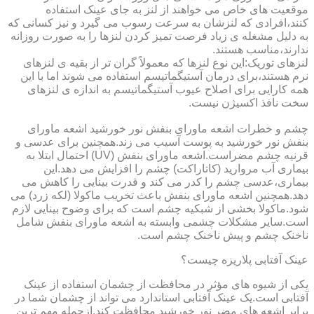
موقعیت های خاص می خواهند از لنز به جای عینک استفاده
کنند،افرادی که لنزشان به سرعت رسوب می گیرد و نیز کسانی که
به دلیل مشغله ی زیاد فرصت تمیز کردن لنزها را به صورت روزانه
ندارند،مناسب هستند.
لنزهای توریک:این نوع لنزها که معمولاً گران تر از بقیه ی لنزهای
نرم هستند،برای درمان آستیگماتیسم استفاده می شوند اما با این
همه کارایی برای اصلاح عیوب آستیگماتیسم به اندازه ی لنزهای
سخت نافذ اکسیژن نیست.
چشم و خطرات اشعه ماورای بنفش نور خورشید اشعه ماورای
بنفش نور خورشید به پوست آسیب می زند.همچنین برای عدسی و
قرنیه چشم مضراست.اشعه ماورای بنفش (UV) احتمال ابتلا به
بیماری آب مروارید (کاتاراکت) چشم را افزایش می دهد.این
بیماری،عدسی چشم را کدر می کند و قدرت بینایی را کاهش می
دهد.همچنین اشعه ماورای بنفش باعث تخریب ماکولا (لکه زرد) می
شود.ماکولا بخشی از شبکیه چشم است که برای وضوح بینایی لازم
است.سایر مشکلات چشمی وابسته به اشعه ماورای بنفش شامل
ناخنک چشم و پیش ناخنک چشم است.
عینک آفتابی پلاریزه چیست؟
یکی از شیوه های مؤثر در محافظت از چشمان استفاده از عینک
آفتابی است.یک عینک آفتابی استاندارد می تواند از چشمان شما در
برابر اشعه های مضر نور خورشید محافظت کند.ازجمله مهم ترین