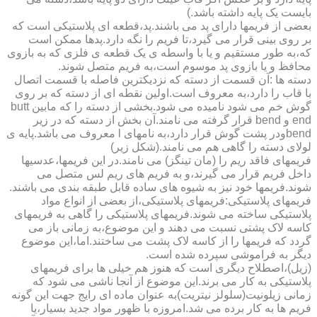
بایست یک پایه داشته باشد.)
بعضی از فریمها دارای پد می باشند.پد،قطعه ای پلاستیکی است که
بر روی بینی قرار می گیرد،تا فریم را نگه دارد.پدها ممکن است
که،به طور مستقیم و یا با واسطه ی یک قطعه ی فلزی که به بازوی
محافظ و یا بازوی پد موسوم است،به فریم متصل شوند.
دسته ها :آن قسمت از دسته که نزدیکترین فاصله با قسمت اتصال
با قاب را دارد،به معروف است.اولین نقطه ای از دسته که بر روی
گوش خم می شود نامیده می شود.بخشی از دسته را که مابین butt
end و bend قرار گرفته می نامند.آن بخش از دسته که در زیر
bendودر پشت گوش قرار دارد،به نامهای l معروف می باشد.پایه ی
لولای دسته را گاهی هم می نامند.(شکل زیر)
فریمهای فاقد ریم را (مان تینگز) می نامند.در این فریمها،عدسیها
داخل فریم قرار می گیرند،و به فریم های ریم لس متصل می
شوند.فریمها خود نیز به شیوه های ساده قابل طبقه بندی می باشند.
فریمهای پلاستیکی:فریمهای پلاستیکی،از بعضی از انواع مواد
پلاستیکی ساخته می شوند.فریمهای پلاستیکی را گاهی به فریمهای
کاسه لاک پشتی نسبت می دهند و این موضوع،به زمانی باز می
گردد که فریمها را از کاسه لاک پشت می ساختند.اما،این موضوع
دیگر به فراموشی سپرده شده است.
(زیل)،اصطلاح دیگری است که هنوز هم خیلی ها برای فریمهای
پلاستیکی به کار می برند.این موضوع از آنجا ناشی می شود که
زمانی زیلونیت(سلولز نیتریت)به عنوان ماده ای رایج جهت این گونه
فریم ها به کار برده می شد.امروزه با ظهور مواد جدید بسیار،یا