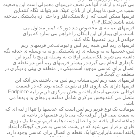
می گیرند و ارتفاع آنها هم نصف فریمهای معمولی است.این وضعیت
سبب می شود،تا بیماران از بالای عینک هم بتوانند نگاه کنند.این
فریمها ممکن است که از پلاستیک،فلز و یا حتی زه پلاستیکی ساخته
شده باشند.(شکل۴-۱)
فریمهای نیم تنه ی مخصوص دید دور که کمتر متداول می
باشند،برای بیماران این امکان را فراهم می سازد که برای
خواندن،از زیر عدسیها نگاه کنند.
فریمهای ریم لس،شبه ریم لس و نیومانت:در فریمهای ریم
لس،عدسیها نه به وسیله ی زه پلاستیکی و نه به وسیله ی حدقه نگه
داشته می شوند.بلکه،بیشتر اوقات به وسیله ی پیچ یا گیره این
نگهداری انجام می گیرد.در بیشتر فریمهای ریم لس،دو نقطه ی
اتصال برای عدسی موجود است.یکی در منطقه ی بینی و دیگری در
منطقه ی گیجگاهی.
فریمهای نیمه ریم لس،مشابه ریم لس می باشند،بجز آنکه این
فریمها دارای یک بازوی فلزی تقویت کننده بوده که در قسمت
فوقانی عدسی،امتداد یافته و بخش مرکزی فریم را به Endpiece
متصل می کنند.بخش مرکزی شامل دماغه،بازوهای پد و پدها می
باشد.
نیومانت یک نوع فریم ریم لس است که عدسیها را تنها از لبه ای که
به سمت بینی قرار گرفته نگه می دارد.عدسیها در ناحیه ی
دماغه،اتصال یافته اند و اتصال دسته ها به فریم،توسط یک بازوی
فلزی برقرار می شود که در پشت عدسی به طرف گیجگاه امتداد
یافته است.بنابراین،تنها یک نقطه ی اتصال برای عدسی وجود دارد.