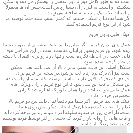
است که به طور کامل دور تا دور عدسی را پوشش می دهد و امکان
شکستی و آسیب به لنز در آن بسیار پایین است.جنس آن ها معمولاً
از استات،پلاستیک و تیتانیوم ساخته می شود.
اگر شما به دنبال عینکی هستید که کمتر آسیب ببیند حتماً توصیه می
شود از این نوع فریم استفاده کنید.
عینک طبی بدون فریم
عینک های بدون فریم : اگر تمایل دارید بخش بیشتری از صورت شما
دیده شود،این فریم بسیار برایتان مناسب است.در این طراحی هیچ
قابی،عدسی را احاطه نکرده است و تنها دو بازو برای اتصال با دسته
در نظر گرفته شده است.
مشکل اصلی این قاب،آسیب پذیری بالا آن می باشد.یعنی ممکن
است لنز آن ترک بردارد یا لب پر شود.در نتیجه این فریم برای
افرادی که تحرک بالایی دارند مناسب نیست.نکته مهم این است که
این مشکل باعث این نمی شود تا این نوع فریم دارای ویژگی های
عینک طبی خوب نباشد،زیرا همان طور که اشاره شد کارایی
مخصوص خود را دارد.
عینک های نیم فریم : اگر شما هم دقیقاً نمی دانید بین دو فریم بالا
کدام را انتخاب کنید،همچنان یک انتخاب دیگر پیش روی شما
است.طراحان این عرصه به سلیقه افراد میانه رو نیز توجه کرده اند
و قاب هایی را روانه بازار کرده که بخشی از لنز توسط فریم پوشیده
شده و بخش دیگر آزاد است.