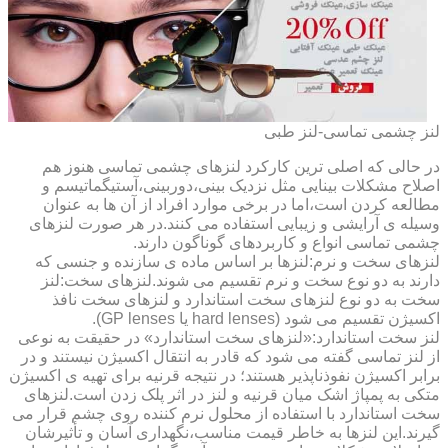
لنز چشمی تماسی-لنز طبی
در حالی که اصلی ترین کارکرد لنزهای چشمی تماسی هنوز هم
اصلاح مشکلات بینایی مثل نزدیک بینی،دوربینی،آستیگماتیسم و
مطالعه کردن است،اما در برخی موارد افراد از آن ها به عنوان
وسیله ی آرایشی و زیبایی استفاده می کنند.در هر صورت لنزهای
چشمی تماسی انواع و کاربردهای گوناگون دارند.
لنزهای سخت و نرم:لنزها بر اساس ماده ی سازنده و جنسی که
دارند به دو نوع سخت و نرم تقسیم می شوند.لنزهای سخت:لنز
سخت به دو نوع لنزهای سخت استاندارد و لنزهای سخت نافذ
اکسیژن تقسیم می شود (hard lenses یا GP lenses).
لنز سخت استاندارد:«لنزهای سخت استاندارد» در حقیقت به نوعی
از لنز تماسی گفته می شود که قادر به انتقال اکسیژن نیستند و در
برابر اکسیژن نفوذناپذیر هستند؛ در نتیجه قرنیه برای تهیه ی اکسیژن
متکی به پمپاژ اشک میان قرنیه و لنز در اثر پلک زدن است.لنزهای
سخت استاندارد با استفاده از محلول نرم کننده روی چشم قرار می
گیرند.این لنزها به خاطر قیمت مناسب،نگهداری آسان و تأثیرشان