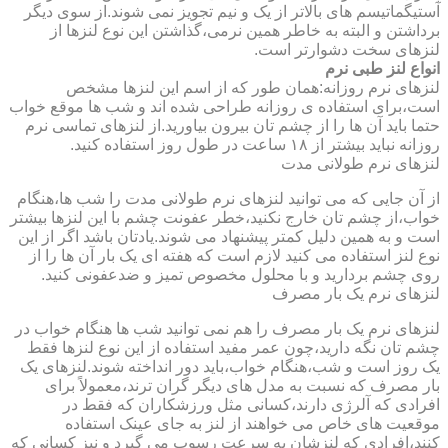
آستیگماتیسم های بالاتر از یک و نیم تجویز نمی شوند.از سوی دیگر
برداشتن و البته به خاطر همین نرمی،گذاشتن این نوع لنزها از
لنزهای سخت دشوارتر است.
انواع لنز طبی نرم
لنزهای نرم روزانه:همان طور که از اسم این لنزها مشخص
است،برای استفاده ی روزانه طراحی شده اند و شب ها موقع خواب
حتما باید آن ها را از چشم تان بیرون بیاورید.از لنزهای تماسی نرم
روزانه نباید بیشتر از ۱۸ ساعت در طول روز استفاده کنید.
لنزهای نرم طولانی مدت
از آن جایی که می توانید لنزهای نرم طولانی مدت را شب ها،هنگام
خواب،از چشم تان خارج نکنید،خطر عفونت چشم با این لنزها بیشتر
است و به همین دلیل کمتر پیشنهاد می شوند.یادتان باشد اگر از این
نوع لنز استفاده می کنید لازم است که هفته ای یک بار آن ها را از
روی چشم بردارید و با محلول مخصوص تمیز و ضدعفونی کنید.
لنزهای نرم یک بار مصرف
لنزهای نرم یک بار مصرف را هم نمی توانید شب ها هنگام خواب در
چشم تان نگه دارید،چون عمر مفید استفاده از این نوع لنزها فقط
یک روز است و شب،هنگام خواب،باید دور انداخته شوند.لنزهای یک
بار مصرف که نسبت به مدل های دیگر گران ترند،معمولاً برای
افرادی که آلرژی دارند،کسانی مثل ورزشکاران که فقط در
موقعیت های خاص می خواهند از لنز به جای عینک استفاده
کنند،افرادی که لنزشان به سرعت رسوب می گیرد و نیز کسانی که