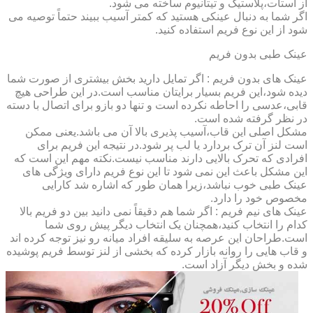
از استات،پلاستیک و تیتانیوم ساخته می شود.
اگر شما به دنبال عینکی هستید که کمتر آسیب ببیند حتماً توصیه می
شود از این نوع فریم استفاده کنید.
عینک طبی بدون فریم
عینک های بدون فریم : اگر تمایل دارید بخش بیشتری از صورت شما
دیده شود،این فریم بسیار برایتان مناسب است.در این طراحی هیچ
قابی،عدسی را احاطه نکرده است و تنها دو بازو برای اتصال با دسته
در نظر گرفته شده است.
مشکل اصلی این قاب،آسیب پذیری بالا آن می باشد.یعنی ممکن
است لنز آن ترک بردارد یا لب پر شود.در نتیجه این فریم برای
افرادی که تحرک بالایی دارند مناسب نیست.نکته مهم این است که
این مشکل باعث این نمی شود تا این نوع فریم دارای ویژگی های
عینک طبی خوب نباشد،زیرا همان طور که اشاره شد کارایی
مخصوص خود را دارد.
عینک های نیم فریم : اگر شما هم دقیقاً نمی دانید بین دو فریم بالا
کدام را انتخاب کنید،همچنان یک انتخاب دیگر پیش روی شما
است.طراحان این عرصه به سلیقه افراد میانه رو نیز توجه کرده اند
و قاب هایی را روانه بازار کرده که بخشی از لنز توسط فریم پوشیده
شده و بخش دیگر آزاد است.