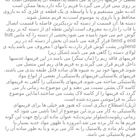
بر روی بینی قرار می گیرد،تا فریم را نگه دارد.پدها ممکن است
که،به طور مستقیم و یا با واسطه ی یک قطعه ی فلزی که به بازوی
محافظ و یا بازوی پد موسوم است،به فریم متصل شوند.
دسته ها :آن قسمت از دسته که نزدیکترین فاصله با قسمت اتصال
با قاب را دارد،به معروف است.اولین نقطه ای از دسته که بر روی
گوش خم می شود نامیده می شود.بخشی از دسته را که مابین butt
end و bend قرار گرفته می نامند.آن بخش از دسته که در زیر
bendودر پشت گوش قرار دارد،به نامهای l معروف می باشد.پایه ی
لولای دسته را گاهی هم می نامند.(شکل زیر)
فریمهای فاقد ریم را (مان تینگز) می نامند.در این فریمها،عدسیها
داخل فریم قرار می گیرند،و به فریم های ریم لس متصل می
شوند.فریمها خود نیز به شیوه های ساده قابل طبقه بندی می باشند.
فریمهای پلاستیکی:فریمهای پلاستیکی،از بعضی از انواع مواد
پلاستیکی ساخته می شوند.فریمهای پلاستیکی را گاهی به فریمهای
کاسه لاک پشتی نسبت می دهند و این موضوع،به زمانی باز می
گردد که فریمها را از کاسه لاک پشت می ساختند.اما،این موضوع
دیگر به فراموشی سپرده شده است.
(زیل)،اصطلاح دیگری است که هنوز هم خیلی ها برای فریمهای
پلاستیکی به کار می برند.این موضوع از آنجا ناشی می شود که
زمانی زیلونیت(سلولز نیتریت)به عنوان ماده ای رایج جهت این گونه
فریم ها به کار برده می شد.امروزه با ظهور مواد جدید بسیار،یا
همان نام ماده ی پلاستیک را به کار می برند و یا به طور ساده آن را
فریم پلاستیکی می نامند.