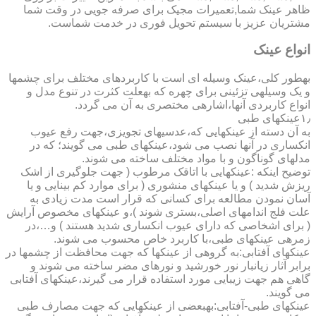
ظاهر عینک شما,تعمیرات مجیک برای صرفه جویی در وقت شما
مشتریان عزیز با سیستم تحویل فوری در خدمت شماست.
انواع عینک
به­طور کلی،عینک وسیله ای است با کاربردهای مختلف برای چشمها
و یک وسیله­ی تزئینی برای چهره که به­علت کثرت در تنوع مدل و
انواع کاربردی آنها،اشاره­ی مختصری به آن می گردد.
۱٫عینکهای طبی
به آن دسته از عینکهایی که،عدسیهای تجویزی،جهت رفع عیوب
انکساری در آنها نصب می شود،عینکهای طبی می گویند؛ که در
مدلهای گوناگون و با مواد مختلف ساخته می شوند.
توضیح اینکه :عینکهایی با اتاقک مرطوب ( جهت جلوگیری از اشک
ریزش شدید ) و یا عینکهای منشوری ( برای موارد کم بینایی و یا
آسان نمودن مطالعه برای کسانی که قرار است مدت زیادی به
علت فلج اندامهای اصلی،بستری شوند )،و عینکهای مخصوص آرایش
( برای اشخاصی که دارای عیوب انکساری شدید هستند ) و…،در
زمره­ی عینکهای طبی،با کاربرد خاص محسوب می شوند.
عینکهای آفتابی:به گروهی از عینکها که جهت محافظت از چشمها در
برابر آثار زیانبار نور خورشید و نورهای مضر ساخته می شوند و
گاهی هم جهت زیبایی مورد استفاده قرار می گیرند،عینکهای آفتابی
می گویند.
عینکهای طبی-آفتابی:به­بعضی از عینکهایی که جهت مصارف طبی