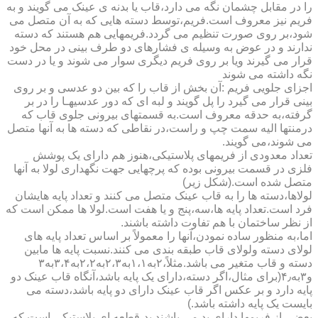
را در مقابل چشمان نگه می دارد،قاب یا بدنه ی عینک می گویند و به
فریم نیز معروف است.فریم،توسط دسته هایی که به آن متصل می
شود،بر روی صورت تنظیم می گردد.فریمهایی هم هستند که دسته
ندارند و در عوض به وسیله ی فشارهای دو طرف بینی در محل خود
قرار می گیرند ویا بر روی فریم دیگری سوار می شوند و یا در دست
نگه داشته می شوند
اجزای جلویی فریم :آن بخش از قاب را که بین دو عدسی و بر روی
بینی قرار می گیرد را پل گویند و لبه ای که دور عدسیهـا را در بر
گرفته،به حدقه معروف است.به قسمتهای بیرونی جلوی قاب که
درمنتها الیه سمت چپ و راست،در نقاطی که دسته ها به آنها متصل
می شوند،می گویند.
تعداد معدودی از فریمهای پلاستیکی،هنوز هم دارای یک پوشش
فلزی در قسمت بیرونی بوده که پرچهایی جهت نگهداری لولا به آنها
متصل شده است.(شکل زیر)
لولاها،دسته ها را به قاب عینک متصل می کنند و تعداد پایه هایشان
فرد است.تعداد پایه ها،سه،پنج و یا هفت است.لولا ها ممکن است که
از نظر ساختمان با هم تفاوت داشته باشند.
اما،به منظور ساده نمودن،آنها را معمولاً بر اساس تعداد پایه های
لولای دسته ولولای قاب طبقه بندی می کنند.نسبت پایه ها مابین
دسته و قاب متغیر می باشد.مثلاً،۲به۱،۱به۲،۳به۲،۲به۳،۴به۳
و۳به۴٫(برای مثال،اگر دسته،دارای یک پایه باشد،آنگاه قاب عینک دو
پایه دارد و بر عکس اگر قاب عینک دارای دو پایه باشد،دسته می
بایست یک پایه داشته باشد.)
بعضی از فریمها دارای پد می باشند.پد،قطعه ای پلاستیکی است که