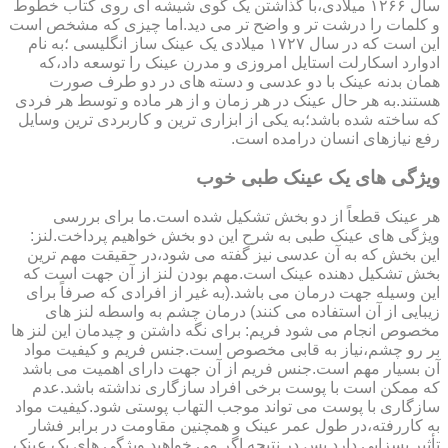
سال ۱۲۶۶ میلادی،با گذاشتن یک گوی شیشه ای روی کتاب خطوط
و کلمات را درشت تر و واضح تر می دید.اما چیزی که مشخص است
این است که در سال ۱۷۲۷ میلادی یک عینک ساز انگلیسی ؛به نام
ادوارد اسکارلت استایل امروزی و مدرن عینک را توسعه داد،که
همان بدنه عینک با دو عدسی و دسته های در دو طرف صورت
هستند.به هر حال عینک در هر زمان و از هر ماده و توسط هر فردی
که ساخته شده باشد؛به یکی از ابزاری ترین و کاربردی ترین وسایل
رفع نیازهای انسان درامده است.
ویژگی های یک عینک طبی خوب
هر عینک قطعاً از دو بخش تشکیل شده است.ما برای بررسی
ویژگی های عینک طبی به شرح این دو بخش خواهیم پرداخت.لنز:
این بخش که به آن عدسی نیز گفته می شود،در حقیقت مهم ترین
بخش تشکیل دهنده عینک است.مهم بودن لنز از آن جهت است که
این وسیله جهت درمان می باشد.(به غیر از افرادی که صرفاً برای
زیبایی از آن استفاده می کنند) درمان چشم به واسطه لنز های
مخصوص انجام می شود فریم: برای نگه داشتن و چیدمان این لنز ها
بر رو چشم،نیاز به قابی مخصوص است.جنس فریم و کیفیت مواد
آن بسیار مهم است.جنس فریم از آن جهت دارای اهمیت می باشد
که ممکن است با پوست برخی افراد سازگاری نداشته باشد.عدم
سازگاری با پوست می تواند موجب التهاب پوستی شود.کیفیت مواد
به کاررفته،در طول عمر عینک و همچنین مقاومت در برابر فشار
تأثیر بسزایی دارد.پس در نتیجه اگر می خواهید ویژگی های یک عینک