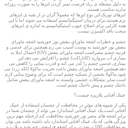
به دلیل مشغله ی زیاد فرصت تمیز کردن لنزها را به صورت روزانه
ندارند،مناسب هستند.
لنزهای توریک:این نوع لنزها که معمولاً گران تر از بقیه ی لنزهای
نرم هستند،برای درمان آستیگماتیسم استفاده می شوند اما با این
همه کارایی برای اصلاح عیوب آستیگماتیسم به اندازه ی لنزهای
سخت نافذ اکسیژن نیست.
چشم و خطرات اشعه ماورای بنفش نور خورشید اشعه ماورای
بنفش نور خورشید به پوست آسیب می زند.همچنین برای عدسی و
قرنیه چشم مضراست.اشعه ماورای بنفش (UV) احتمال ابتلا به
بیماری آب مروارید (کاتاراکت) چشم را افزایش می دهد.این
بیماری،عدسی چشم را کدر می کند و قدرت بینایی را کاهش می
دهد.همچنین اشعه ماورای بنفش باعث تخریب ماکولا (لکه زرد) می
شود.ماکولا بخشی از شبکیه چشم است که برای وضوح بینایی لازم
است.سایر مشکلات چشمی وابسته به اشعه ماورای بنفش شامل
ناخنک چشم و پیش ناخنک چشم است.
عینک آفتابی پلاریزه چیست؟
یکی از شیوه های مؤثر در محافظت از چشمان استفاده از عینک
آفتابی است.یک عینک آفتابی استاندارد می تواند از چشمان شما در
برابر اشعه های مضر نور خورشید محافظت کند.ازجمله مهم ترین
ویژگی هایی که یک عینک آفتابی استاندارد باید داشته باشد می توان
به محافظت 100 درصد در برابر اشعه فرابنفش خورشید و پلاریزه