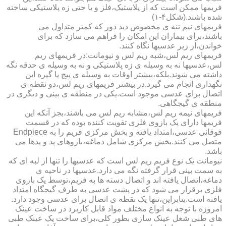
فریمها ممکن است که از پلاستیک،فلز و یا حتی زه پلاستیکی ساخته
شده باشند.(شکل۴-۱)
فریمهای نیم تنه ی مخصوص دید دور که کمتر متداول می
باشند،برای بیماران این امکان را فراهم می سازد که برای
خواندن،از زیر عدسیها نگاه کنند.
فریمهای ریم لس،شبه ریم لس و نیومانت:در فریمهای ریم
لس،عدسیها نه به وسیله ی زه پلاستیکی و نه به وسیله ی حدقه نگه
داشته می شوند.بلکه،بیشتر اوقات به وسیله ی پیچ یا گیره این
نگهداری انجام می گیرد.در بیشتر فریمهای ریم لس،دو نقطه ی
اتصال برای عدسی موجود است.یکی در منطقه ی بینی و دیگری در
منطقه ی گیجگاهی.
فریمهای نیمه ریم لس،مشابه ریم لس می باشند،بجز آنکه این
فریمها دارای یک بازوی فلزی تقویت کننده بوده که در قسمت
فوقانی عدسی،امتداد یافته و بخش مرکزی فریم را به Endpiece
متصل می کنند.بخش مرکزی شامل دماغه،بازوهای پد و پدها می
باشد.
نیومانت یک نوع فریم ریم لس است که عدسیها را تنها از لبه ای که
به سمت بینی قرار گرفته نگه می دارد.عدسیها در ناحیه ی
دماغه،اتصال یافته اند و اتصال دسته ها به فریم،توسط یک بازوی
فلزی برقرار می شود که در پشت عدسی به طرف گیجگاه امتداد
یافته است.بنابراین،تنها یک نقطه ی اتصال برای عدسی وجود دارد.
امروزه با توجه به انواع مختلف مواد قابل کاربرد در ساخت عینک
های طبی شغل عینک سازی بطور کلی،برای ساخت یک عینک طبی