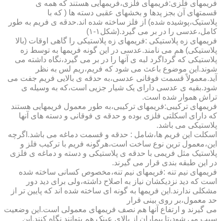
فریمهای فلزی:فریمهای فلزی،فریمهایی هستند که همه ی
قسمتهای آن بجز پدها و بخشهای عقبی دسته ها ( که با
پلاستیک،پوشیده شده) از فلز ساخته شده اند.حدقه ی فریم به طور
کامل،عدسی را در بر می گیرد.(شکل۱-۱)
فریمهای زه پلاستیکی :فریمهای زه پلاستیکی را گاهی اوقات (بالا
پلاستیکی) هم می نامند.عدسی در این گونه فریمها به توسط زه
پلاستیکی که گرداگرد لبه ی آنها را در بر می گیرد،نگاه داشته می
شوند.این موضوع باعث می شود که فریم،ریم لس به نظر
آید.معمولاً قسمت فوقانی عدسی،به حدقه ی بالایی فریم جفت می
شود.بقیه ی عدسی دارای یک شیار جزیی است،که به وسیله ی
تراش هموار شده است.
فریمهای ترکیبی:فریمهای ترکیبی،به طور معمول فریمهایی هستند
که دارای اسکلتی فلزی بوده و حدقه ی فوقانی و دسته های آنها
پلاستیکی می باشد.
اسکلت این فریم ها،شامل : حدقه و قسمت دماغه می باشد.اگرچه
این،معمول ترین نوع ساخت است،هرگونه فریم با ترکیب فلز و
پلاستیک مثل فریمی با حدقه ی پلاستیکی و دسته و دماغه ی فلزی
در این طبقه بندی قرار می گیرند.
فریمهای نیم تنه :فریمهای نیم تنه،مخصوص کسانی ساخته شده
است که دید نزدیکشان نیاز به اصلاح داشته،ولی برای دید دور
مشکلی ندارند.این فریمها به گونه ای ساخته شده اند که پایین تر از
حد معمول،بر روی بینی قرار
می گیرند و ارتفاع آنها هم نصف فریمهای معمولی است.این وضعیت
سبب می شود،تا بیماران از بالای عینک هم بتوانند نگاه کنند.این