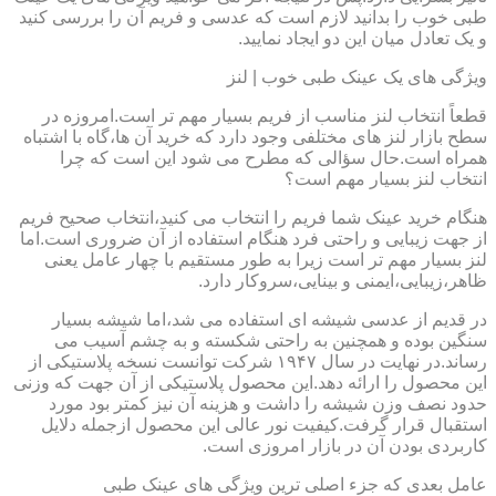
طبی خوب را بدانید لازم است که عدسی و فریم آن را بررسی کنید
و یک تعادل میان این دو ایجاد نمایید.
ویژگی های یک عینک طبی خوب | لنز
قطعاً انتخاب لنز مناسب از فریم بسیار مهم تر است.امروزه در
سطح بازار لنز های مختلفی وجود دارد که خرید آن ها،گاه با اشتباه
همراه است.حال سؤالی که مطرح می شود این است که چرا
انتخاب لنز بسیار مهم است؟
هنگام خرید عینک شما فریم را انتخاب می کنید،انتخاب صحیح فریم
از جهت زیبایی و راحتی فرد هنگام استفاده از آن ضروری است.اما
لنز بسیار مهم تر است زیرا به طور مستقیم با چهار عامل یعنی
ظاهر،زیبایی،ایمنی و بینایی،سروکار دارد.
در قدیم از عدسی شیشه ای استفاده می شد،اما شیشه بسیار
سنگین بوده و همچنین به راحتی شکسته و به چشم آسیب می
رساند.در نهایت در سال ۱۹۴۷ شرکت توانست نسخه پلاستیکی از
این محصول را ارائه دهد.این محصول پلاستیکی از آن جهت که وزنی
حدود نصف وزن شیشه را داشت و هزینه آن نیز کمتر بود مورد
استقبال قرار گرفت.کیفیت نور عالی این محصول ازجمله دلایل
کاربردی بودن آن در بازار امروزی است.
عامل بعدی که جزء اصلی ترین ویژگی های عینک طبی