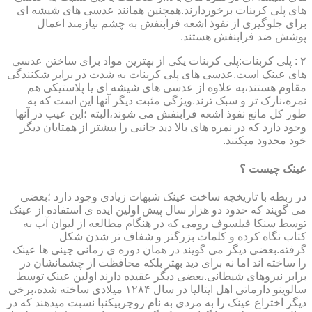
های پلی کربنات برخوردارند.همچنین همانند عدسی های شیشه ای
برای جلوگیری از نفوذ اشعه فرابنفش به چشم نیازمند اعمال
پوشش ضد فرابنفش هستند.
۲ : پلی کربنات:پلی کربنات یکی از بهترین مواد برای ساختن عدسی
های عینک است.عدسی های پلی کربنات به شدت در برابر شکنندگی
مقاوم هستند،به علاوه از عدسی های شیشه ای یا پلاستیکی هم
نمره،نازک تر و سبک ترند.ویژگی مثبت دیگر آنها این است که به
طور کل مانع نفوذ اشعه فرابنفش می شوند،البته ؛این عیب در آنها
وجود دارد که در نمره های بالا دید جانبی را بیشتر از همتایان دیگر
خود محدود میکنند.
عینک چیست ؟
در ربطه با تاریخچه ساخت عینک شبهات زیادی وجود دارد ؛بعضی
می گویند که حدود دو هزار سال پیش اولین ایده ی استفاده از عینک
توسط سنکا فیلسوف رومی که در هنگام مطالعه از لیوان آب به
کتاب نگاه کرده و کلمات بزرگتر و شفاف تر شدن شکل
گرفته.بعضی دیگر می گویند در همان دوره ی زمانی چینی ها عینک
را ساخته اند اما نه برای دید بهتر بلکه محافظت از چشمانشان در
برابر نیروهای شیطانی.بعضی دیگر عقیده دارند اولین عینک توسط
سالوینو دارماتی اهل ایتالیا در سال ۱۲۸۴ میلادی ساخته شده،برخی
دیگر اختراع عینک را به مردی به نام روچربیکنبا نسبت میدهند که در