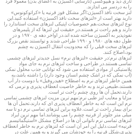
تاری دید و هیپوکسی (نارسایی اکسیژن به اعضای بدن) معمولا فرد
را به دردسر می اندازند.
لنز سخت نافذ اکسیژن:اگر مشکل قوز قرنیه یا «کراتوکونوس»
دارید بهتر است از «لنزهای سخت نافذ اکسیژن» استفاده کنید.این
نوع لنزهای سخت،هم خصوصیات اپتیکی لنزهای سخت استاندارد را
دارند و هم راحت تر هستند.در حقیقت این لنزها که از پلیمرهای
نفوذپذیر به اکسیژن ساخته شده اند،در اواخر دهه ی ۱۹۷۰ و در
طول دهه های ۱۹۸۰ و ۱۹۹۰ طراحی شدند و توانستند نقص بزرگ
لنزهای سخت قبلی را که محدودیت انتقال اکسیژن به چشم
بود،اصلاح کنند.
لنزهای نرم:در حقیقت «لنزهای نرم» نسل جدیدتر لنزهای چشمی
تماسی هستند.در طراحی و ساخت لنزهای نرم به جای مواد
پلاستیکی از موادی استفاده می شود که توانایی جذب محلول نمکی
(آب نمکی که در اشک چشم انسان وجود دارد) را داشته باشد،به
همین خاطر لنزهای نرم به اصطلاح «هیدروفیل» یا دوست دار آب
هستند،طبیعی ترند و به خاطر خاصیت انعطاف پذیری و نرمی که
دارند،تحمل آن ها روی چشم راحت تر است.
مزایا و معایب لنز طبی نرم:مهم ترین مزیت لنزهای چشمی تماسی
نرم این است که به خاطر انعطاف پذیری ای که دارند،تحمل آن ها
برای بیمار راحت تر است.علاوه براین لنزهای تماسی نرم دو تا سه
میلی متر جلوتر از قرنیه چشم را می پوشانند.اما مهم ترین ایراد
لنزهای تماسی نرم ناتوانی آن ها در اصلاح مشکل «آستیگماتیسم
قرنیه» است.دلیل این امر آن است که لنزهای نرم به خاطر انعطاف
پذیری،شکل قرنیه را به خودشان می گیرند و به همین علت در