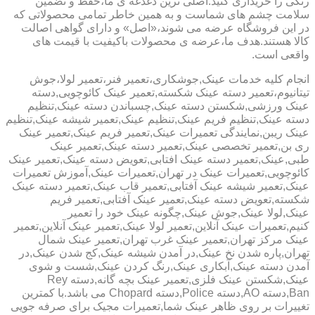
رنگی را خریداری کنید.اصلی ترین دغدغه ی ما،حفظ و تضمین
سلامت چشم های شماست و به همین خاطر تمامی محصولاتی که
در این فروشگاه عرضه می شوند،«اصل» و دارای گواهی اصالت
کالا هستند.هدف ما،عرضه ی محصولات باکیفیت با قیمت های
واقعی است.
انجام کلیه خدمات عینک,جوشکاری،تعمیر فنر،تعمیر لولا،جوش
تیتانیوم،تعمیر دسته عینک شکسته,تعمیر عینک کائوچویی,دسته
عینک ورزشی,شکستن دسته عینک,چسباندن دسته عینک,تنظیم
دسته عینک,تنظیم فریم عینک,تنظیم عینک,تعمیر شیشه عینک,تنظیم
عینک ریبن,نمایندگی تعمیرات عینک,تعمیر فریم عینک,تعمیر عینک
ری بن,تعمیر تخصصی عینک,تعمیر دسته عینک,تعمیر عینک
طبی,عینک,تعمیر دسته عینک افتابی,تعویض دسته عینک,تعمیر عینک
کائوچویی,تعمیرات عینک در تهران,تعمیرات عینک,آموزش تعمیرات
عینک,تعمیر شیشه عینک آفتابی,تعمیر قاب عینک,تعمیر دسته عینک
شکسته,تعویض دسته عینک,تعمیر عینک آفتابی,تعمیر فریم
عینک,لولا عینک,جوش عینک,چگونه عینک خود را تعمیر
کنیم,تعمیرات عینک آنلاین,تعمیر لولا عینک,تعمیر عینک آنلاین,تعمیر
عینک مرکز تهران,تعمیر عینک غرب تهران,تعمیر عینک شمال
تهران,پاره شدن نخ عینک,در آمدن شیشه عینک,کج شدن عینک,در
آمدن دسته عینک,آبکاری عینک,رنگ کردن عینک,شست و شوی
عینک,شکستن عینک فلزی,تعمیر عینک بچه گانه,دسته Rey
Ban,دسته AO,دسته Police,دسته Chopard می باشد.با کمترین
تغییرات بر روی ظاهر عینک شما,تعمیرات مجیک برای صرفه جویی