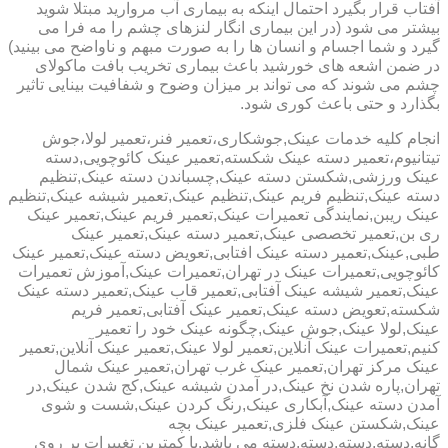
آفتاب قرار بگیرد احتمال اینکه به بیماری آب مروارید مبتلا شوید
بیشتر می شود (در این بیماری انگار لنزهای چشم را مه فرا می
گیرد و شما اجسام و انسان ها را به صورت مبهم و ناواضح می بینید)
در ضمن اشعه های خورشید باعث بیماری تخریب بافت ماکولای
چشم می شوند که می تواند بر میزان وضوح و شفافیت بینایی تاثیر
بگذارد و حتی باعث کوری شود.
انجام کلیه خدمات عینک,جوشکاری،تعمیر فنر،تعمیر لولا،جوش
تیتانیوم،تعمیر دسته عینک شکسته,تعمیر عینک کائوچویی,دسته
عینک ورزشی,شکستن دسته عینک,چسباندن دسته عینک,تنظیم
دسته عینک,تنظیم فریم عینک,تنظیم عینک,تعمیر شیشه عینک,تنظیم
عینک ریبن,نمایندگی تعمیرات عینک,تعمیر فریم عینک,تعمیر عینک
ری بن,تعمیر تخصصی عینک,تعمیر دسته عینک,تعمیر عینک
طبی,عینک,تعمیر دسته عینک افتابی,تعویض دسته عینک,تعمیر عینک
کائوچویی,تعمیرات عینک در تهران,تعمیرات عینک,آموزش تعمیرات
عینک,تعمیر شیشه عینک آفتابی,تعمیر قاب عینک,تعمیر دسته عینک
شکسته,تعویض دسته عینک,تعمیر عینک آفتابی,تعمیر فریم
عینک,لولا عینک,جوش عینک,چگونه عینک خود را تعمیر
کنیم,تعمیرات عینک آنلاین,تعمیر لولا عینک,تعمیر عینک آنلاین,تعمیر
عینک مرکز تهران,تعمیر عینک غرب تهران,تعمیر عینک شمال
تهران,پاره شدن نخ عینک,در آمدن شیشه عینک,کج شدن عینک,در
آمدن دسته عینک,آبکاری عینک,رنگ کردن عینک,شست و شوی
عینک,شکستن عینک فلزی,تعمیر عینک بچه
گانه,دسته,دسته,دسته,دسته می باشد.با کمترین تغییرات بر روی