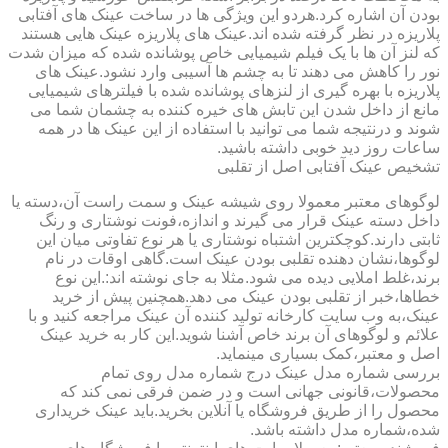
بودن آن اشاره کرد.هردو این ویژگی ها در ساخت عینک های آفتابی
پلاریزه در نظر گرفته شده اند.عینک های پلاریزه عینک هایی هستند
که لنز آن ها با یک فیلم شیمیایی خاص پوشانده شده که میزان شدت
نور را کاهش می دهند تا به چشم ها آسیبی وارد نشود.عینک های
پلاریزه با بهره گیری از لنزهای پوشانده شده با فیلترهای شیمیایی
مانع از داخل شدن این تابش های خیره کننده به چشمان شما می
شوند و درنتیجه شما می توانید با استفاده از این عینک ها در همه
ساعات روز دید خوبی داشته باشید.
تشخیص عینک آفتابی اصل از تقلبی
لوگوهای معتبر معمولا روی شیشه عینک و سمت راست آن،دسته یا
داخل دسته عینک قرار می گیرند و اندازه،فونت نوشتاری و رنگ
ثابتی دارند.کوچکترین اشتباه نوشتاری یا هر نوع تفاوتی میان این
لوگوها،نشان دهنده تقلبی بودن عینک است.گاهی اوقات در نام
برند،غلط املایی دیده می شود.مثلا به جای نوشته اند:.این نوع
خطاها،خبر از تقلبی بودن عینک می دهد.همچنین پیش از خرید
عینک،به وب سایت کارخانه تولید کننده آن عینک مراجعه کنید و با
علائم و لوگوهای آن برند خاص آشنا شوید.این کار به خرید عینک
اصل و معتبر،کمک بسیاری مینماید.
بررسی شماره مدل عینک درج شماره مدل روی تمام
محصولات،قانونی جهانی است و در ضمن فرقی نمی کند که
محصول را از طریق فروشگاه یا آنلاین بخرید.باید عینک خریداری
شده،شماره مدل داشته باشد.