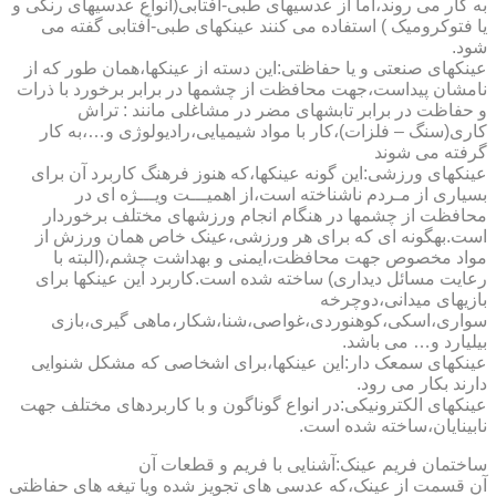
به کار می روند،اما از عدسیهای طبی-آفتابی(انواع عدسیهای رنگی و
یا فتوکرومیک ) استفاده می کنند عینکهای طبی-آفتابی گفته می
شود.
عینکهای صنعتی و یا حفاظتی:این دسته از عینکها،همان طور که از
نامشان پیداست،جهت محافظت از چشمها در برابر برخورد با ذرات
و حفاظت در برابر تابشهای مضر در مشاغلی مانند : تراش
کاری(سنگ – فلزات)،کار با مواد شیمیایی،رادیولوژی و…،به کار
گرفته می شوند
عینکهای ورزشی:این گونه عینکها،که هنوز فرهنگ کاربرد آن برای
بسیاری از مـردم ناشناخته است،از اهمیـــت ویـــژه ای در
محافظت از چشمها در هنگام انجام ورزشهای مختلف برخوردار
است.به­گونه ای که برای هر ورزشی،عینک خاص همان ورزش از
مواد مخصوص جهت محافظت،ایمنی و بهداشت چشم،(البته با
رعایت مسائل دیداری) ساخته شده است.کاربرد این عینکها برای
بازیهای میدانی،دوچرخه
سواری،اسکی،کوهنوردی،غواصی،شنا،شکار،ماهی گیری،بازی
بیلیارد و… می باشد.
عینکهای سمعک دار:این عینکها،برای اشخاصی که مشکل شنوایی
دارند بکار می رود.
عینکهای الکترونیکی:در انواع گوناگون و با کاربردهای مختلف جهت
نابینایان،ساخته شده است.
ساختمان فریم عینک:آشنایی با فریم و قطعات آن
آن قسمت از عینک،که عدسی های تجویز شده ویا تیغه های حفاظتی