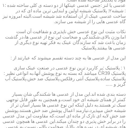
عدسی یا لنز :جنس عدسی عینکها از دو دسته ی کلی ساخته شده :۱
: شیشه۲: پلاستیک شیشه اولین و ابندایی ترین ماده ای که در
ساخت عدسی عینک از آن استفاده شد شیشه است.البته امروزه نیز
گاه عدسی هایی را از شیشه می سازند.
نکات مثبت این نوع عدسی خش ناپذیری و شفافیت آن است
اما،وزن بالای،شکنندگی و ضخامت این نوع از عدسی ها،در گذشت
زمان باعث شد که سازندگان عینک به فکر تهیه نوع دیگری از
عدسی ها بیفتند.پلاستیک
این مدل از عدسی ها به چند دسته تقسم میشوند که عبارتند از :
۱ : پلاستیک :پر کاربرد ترین نوع عدسی در صنعت عینک سازی
پلاستیک CR39 میباشد که بسته به نوع پوشش آنها،به انواعی نظیر :
پلاستیک ساده،پلاستیک آنتی رفلکس،پلاستیک ضد خش،پلاستیک آب
گریز و …..
دسته بندی شده اند.این مدل از عدسی ها شکنندگی شان بسیار
کمتر از همتای شیشه ای خود است،و همچنین به طور قابل توجهی
سبک تر هستند.به دلیل اینکه این نوع عدسی ها بسیار آسان تر از
شیشه خش میپذیرد،نیازمند اعمال پوشش ضد خش هستند،پوشش
ضد خش لایه ای نازک از ماده ای است،که مقاومت این مدل عدسی
را در برابر خش پذیری دو چندان میکند.این عدسی ها همچون عدسی
های شیشه ای در نمره های بالا،از ضخامت بالایی نسبت به عدسی