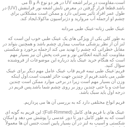
است،مقاومت در برابر اشعه UV در هر دو نوع A و B می
باشد.قطعاً قرار گرفتن در معرض تابش اشعه نور فرابنفش (UV) در
طول عمر افراد تأثیر بسزایی دارد و ممکن است مشکلاتی برای
چشم او ازجمله آب مروارید و دژنراسیون ماکولا،ایجاد کند.
عینک طبی زنانه-عینک طبی مردانه
به طور کلی یکی از ویژگی های یک عینک طبی خوب این است که
لنز آن از نظر پزشکی مناسب بیماری چشم باشد و همچنین بتواند در
مقابل خطراتی که چشم را تهدید می کند ازجمله برخورد و شکستی
مقاومت کند.البته انعکاس نور و سرعت پخش آن نیز بسیار مهم
است که هنگام خرید عینک باید درباره این موضوعات از فروشنده
سؤال کنید.
فریم:عینک طبی نیمه فریم قاب عینک عامل مهم دیگر برای عینک
طبی می باشد.فریم از چندین جهت حائز اهمیت است.اول اینکه
وزن آن بسیار مهم است زیرا در برخی موارد ممکن است چندین
ساعت و یا حتی چندین روز بر روی چشم شما باشد.پس فریم در
درجه اول باید سبک باشد.
فریم انواع مختلفی دارد که به بررسی آن ها می پردازیم.
عینک های با فریم های کامل (Full-Rimmed): این فریم به گونه ای
است که به طور کامل دور تا دور عدسی را پوشش می دهد و امکان
شکستی و آسیب به لنز در آن بسیار پایین است.جنس آن ها معمولاً