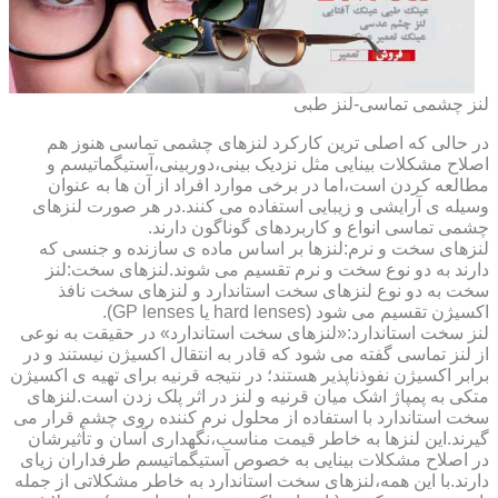
لنز چشمی تماسی-لنز طبی
در حالی که اصلی ترین کارکرد لنزهای چشمی تماسی هنوز هم
اصلاح مشکلات بینایی مثل نزدیک بینی،دوربینی،آستیگماتیسم و
مطالعه کردن است،اما در برخی موارد افراد از آن ها به عنوان
وسیله ی آرایشی و زیبایی استفاده می کنند.در هر صورت لنزهای
چشمی تماسی انواع و کاربردهای گوناگون دارند.
لنزهای سخت و نرم:لنزها بر اساس ماده ی سازنده و جنسی که
دارند به دو نوع سخت و نرم تقسیم می شوند.لنزهای سخت:لنز
سخت به دو نوع لنزهای سخت استاندارد و لنزهای سخت نافذ
اکسیژن تقسیم می شود (hard lenses یا GP lenses).
لنز سخت استاندارد:«لنزهای سخت استاندارد» در حقیقت به نوعی
از لنز تماسی گفته می شود که قادر به انتقال اکسیژن نیستند و در
برابر اکسیژن نفوذناپذیر هستند؛ در نتیجه قرنیه برای تهیه ی اکسیژن
متکی به پمپاژ اشک میان قرنیه و لنز در اثر پلک زدن است.لنزهای
سخت استاندارد با استفاده از محلول نرم کننده روی چشم قرار می
گیرند.این لنزها به خاطر قیمت مناسب،نگهداری آسان و تأثیرشان
در اصلاح مشکلات بینایی به خصوص آستیگماتیسم طرفداران زیای
دارند.با این همه،لنزهای سخت استاندارد به خاطر مشکلاتی از جمله