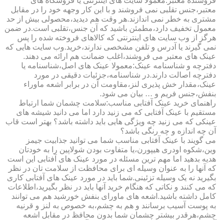
فروشنده معتبر:معمولا سایت های اینترنتی یا فروشگاه های
معتبر،جنس تقلبی نمی فروشند و با این کار وجهه خود را در مقابل
مشتری به خطر نمی اندازند.هر وقت هم دیدید،محصولی بیش از حد
معمول تخفیف دارد،مطمئن باشید که آن جنس،تقلبی است.در ضمن
هرگز از وب سایت های اینترنتی که کالاهای فروخته شده را پس
نمی گیرند یا آدرس و تلفن مشخصی ندارند،خرید.وب سایت هایی که
عینک های معتبر می فروشند،اغلب ضمانت هم ارائه می دهند.
دفترچه و شناسنامه عینک:معمولا عینک های اصل،شناسنامه یا
دفترچه اصالت دارند.در شناسنامه،جزئیات دقیقی در مورد
عینک،مقدار خش پذیری لنز،مقاومت آن در برابر اشعه ماوراء
بنفش،جنس فریم و … بیان می شود.
راهنمای خرید عینک آفتابی مناسب:سلامت چشمان شما ارتباط
مستقیم با عینک آفتابی که می زنید دارد اما می دانید شیشه های
عینکی که می زنید چه ویژگی هایی باید داشته باشد؟ بهتر است قاب
آن چه اندازه و چه رنگی باشد؟
می گویند با عینک آفتابی مناسب شما می توانید جذابیت جیمز
وین،شکوه اودری هیپورن،یا متفاوت بودن شولاپین را به خودتان
هدیه بدهید اما مهم ترین مسئله در مورد عینک های آفتابی این است
که آنها را به عنوان وسیله ای برای محافظت از سلامت تان در نظر
بگیرید نه یک وسیله تزئینی.شما باید در مورد عینک های آفتابی کاری
که می کنند و نکاتی که هنگام خرید آنها باید در نظر بگیرید،اطلاعات
کامل داشته باشید.اشعه های ماورای بنفش خورشید هم می توانند
به پوست آسیب برسانند و هم به چشم،به خصوص به لنز و قرنیه
چشم،هرقدر بیشتر چشمان شما بدون محافظ در مقابل اشعه