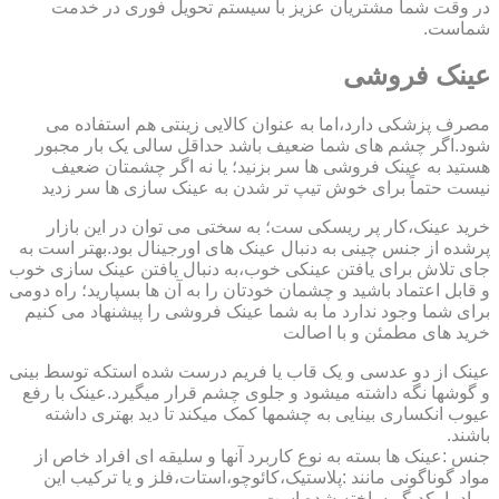
در وقت شما مشتریان عزیز با سیستم تحویل فوری در خدمت
شماست.
عینک فروشی
مصرف پزشکی دارد،اما به عنوان کالایی زینتی هم استفاده می
شود.اگر چشم های شما ضعیف باشد حداقل سالی یک بار مجبور
هستید به عینک فروشی ها سر بزنید؛ یا نه اگر چشمتان ضعیف
نیست حتماً برای خوش تیپ تر شدن به عینک سازی ها سر زدید
خرید عینک،کار پر ریسکی ست؛ به سختی می توان در این بازار
پرشده از جنس چینی به دنبال عینک های اورجینال بود.بهتر است به
جای تلاش برای یافتن عینکی خوب،به دنبال یافتن عینک سازی خوب
و قابل اعتماد باشید و چشمان خودتان را به آن ها بسپارید؛ راه دومی
برای شما وجود ندارد ما به شما عینک فروشی را پیشنهاد می کنیم
خرید های مطمئن و با اصالت
عینک از دو عدسی و یک قاب یا فریم درست شده استکه توسط بینی
و گوشها نگه داشته میشود و جلوی چشم قرار میگیرد.عینک با رفع
عیوب انکساری بینایی به چشمها کمک میکند تا دید بهتری داشته
باشند.
جنس :عینک ها بسته به نوع کاربرد آنها و سلیقه ای افراد خاص از
مواد گوناگونی مانند :پلاستیک،کائوچو،استات،فلز و یا ترکیب این
مواد با یکدیگر ساخته شده است.