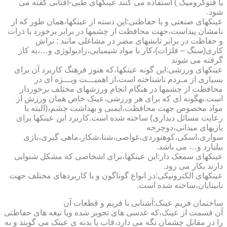
یا فتوکرومیک ) استفاده می کنند عینکهای طبی-آفتابی گفته می
شود.
عینکهای صنعتی و یا حفاظتی:این دسته از عینکها،همان طور که از
نامشان پیداست،جهت محافظت از چشمها در برابر برخورد با ذرات
و حفاظت در برابر تابشهای مضر در مشاغلی مانند : تراش
کاری(سنگ – فلزات)،کار با مواد شیمیایی،رادیولوژی و…،به کار
گرفته می شوند
عینکهای ورزشی:این گونه عینکها،که هنوز فرهنگ کاربرد آن برای
بسیاری از مـردم ناشناخته است،از اهمیـــت ویـــژه ای در
محافظت از چشمها در هنگام انجام ورزشهای مختلف برخوردار
است.به­گونه ای که برای هر ورزشی،عینک خاص همان ورزش از
مواد مخصوص جهت محافظت،ایمنی و بهداشت چشم،(البته با
رعایت مسائل دیداری) ساخته شده است.کاربرد این عینکها برای
بازیهای میدانی،دوچرخه
سواری،اسکی،کوهنوردی،غواصی،شنا،شکار،ماهی گیری،بازی
بیلیارد و… می باشد.
عینکهای سمعک دار:این عینکها،برای اشخاصی که مشکل شنوایی
دارند بکار می رود.
عینکهای الکترونیکی:در انواع گوناگون و با کاربردهای مختلف جهت
نابینایان،ساخته شده است.
ساختمان فریم عینک:آشنایی با فریم و قطعات آن
آن قسمت از عینک،که عدسی های تجویز شده ویا تیغه های حفاظتی
را در مقابل چشمان نگه می دارد،قاب یا بدنه ی عینک می گویند و به