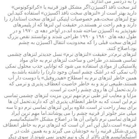
را به دردسر می اندازند.
لنز سخت نافذ اکسیژن:اگر مشکل قوز قرنیه یا «کراتوکونوس»
دارید بهتر است از «لنزهای سخت نافذ اکسیژن» استفاده کنید.این
نوع لنزهای سخت،هم خصوصیات اپتیکی لنزهای سخت استاندارد را
دارند و هم راحت تر هستند.در حقیقت این لنزها که از پلیمرهای
نفوذپذیر به اکسیژن ساخته شده اند،در اواخر دهه ی ۱۹۷۰ و در
طول دهه های ۱۹۸۰ و ۱۹۹۰ طراحی شدند و توانستند نقص بزرگ
لنزهای سخت قبلی را که محدودیت انتقال اکسیژن به چشم
بود،اصلاح کنند.
لنزهای نرم:در حقیقت «لنزهای نرم» نسل جدیدتر لنزهای چشمی
تماسی هستند.در طراحی و ساخت لنزهای نرم به جای مواد
پلاستیکی از موادی استفاده می شود که توانایی جذب محلول نمکی
(آب نمکی که در اشک چشم انسان وجود دارد) را داشته باشد،به
همین خاطر لنزهای نرم به اصطلاح «هیدروفیل» یا دوست دار آب
هستند،طبیعی ترند و به خاطر خاصیت انعطاف پذیری و نرمی که
دارند،تحمل آن ها روی چشم راحت تر است.
مزایا و معایب لنز طبی نرم:مهم ترین مزیت لنزهای چشمی تماسی
نرم این است که به خاطر انعطاف پذیری ای که دارند،تحمل آن ها
برای بیمار راحت تر است.علاوه براین لنزهای تماسی نرم دو تا سه
میلی متر جلوتر از قرنیه چشم را می پوشانند.اما مهم ترین ایراد
لنزهای تماسی نرم ناتوانی آن ها در اصلاح مشکل «آستیگماتیسم
قرنیه» است.دلیل این امر آن است که لنزهای نرم به خاطر انعطاف
پذیری،شکل قرنیه را به خودشان می گیرند و به همین علت در
آستیگماتیسم های بالاتر از یک و نیم تجویز نمی شوند.از سوی دیگر