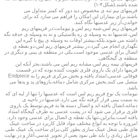
شده باشند.(شکل۴-۱)
فریمهای نیم تنه ی مخصوص دید دور که کمتر متداول می
باشند،برای بیماران این امکان را فراهم می سازد که برای
خواندن،از زیر عدسیها نگاه کنند.
فریمهای ریم لس،شبه ریم لس و نیومانت:در فریمهای ریم
لس،عدسیها نه به وسیله ی زه پلاستیکی و نه به وسیله ی حدقه نگه
داشته می شوند.بلکه،بیشتر اوقات به وسیله ی پیچ یا گیره این
نگهداری انجام می گیرد.در بیشتر فریمهای ریم لس،دو نقطه ی
اتصال برای عدسی موجود است.یکی در منطقه ی بینی و دیگری در
منطقه ی گیجگاهی.
فریمهای نیمه ریم لس،مشابه ریم لس می باشند،بجز آنکه این
فریمها دارای یک بازوی فلزی تقویت کننده بوده که در قسمت
فوقانی عدسی،امتداد یافته و بخش مرکزی فریم را به Endpiece
متصل می کنند.بخش مرکزی شامل دماغه،بازوهای پد و پدها می
باشد.
نیومانت یک نوع فریم ریم لس است که عدسیها را تنها از لبه ای که
به سمت بینی قرار گرفته نگه می دارد.عدسیها در ناحیه ی
دماغه،اتصال یافته اند و اتصال دسته ها به فریم،توسط یک بازوی
فلزی برقرار می شود که در پشت عدسی به طرف گیجگاه امتداد
یافته است.بنابراین،تنها یک نقطه ی اتصال برای عدسی وجود دارد.
امروزه با توجه به انواع مختلف مواد قابل کاربرد در ساخت عینک
های طبی شغل عینک سازی بطور کلی،برای ساخت یک عینک طبی
مراحل زیادی را باید طی نمود یعنی از تجویز عدسی،آغاز و در نهایت