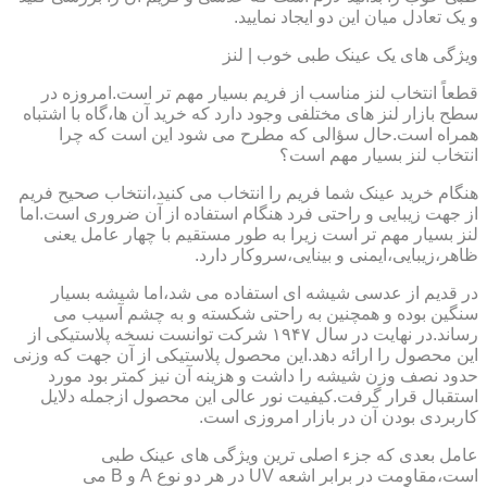
و یک تعادل میان این دو ایجاد نمایید.
ویژگی های یک عینک طبی خوب | لنز
قطعاً انتخاب لنز مناسب از فریم بسیار مهم تر است.امروزه در
سطح بازار لنز های مختلفی وجود دارد که خرید آن ها،گاه با اشتباه
همراه است.حال سؤالی که مطرح می شود این است که چرا
انتخاب لنز بسیار مهم است؟
هنگام خرید عینک شما فریم را انتخاب می کنید،انتخاب صحیح فریم
از جهت زیبایی و راحتی فرد هنگام استفاده از آن ضروری است.اما
لنز بسیار مهم تر است زیرا به طور مستقیم با چهار عامل یعنی
ظاهر،زیبایی،ایمنی و بینایی،سروکار دارد.
در قدیم از عدسی شیشه ای استفاده می شد،اما شیشه بسیار
سنگین بوده و همچنین به راحتی شکسته و به چشم آسیب می
رساند.در نهایت در سال ۱۹۴۷ شرکت توانست نسخه پلاستیکی از
این محصول را ارائه دهد.این محصول پلاستیکی از آن جهت که وزنی
حدود نصف وزن شیشه را داشت و هزینه آن نیز کمتر بود مورد
استقبال قرار گرفت.کیفیت نور عالی این محصول ازجمله دلایل
کاربردی بودن آن در بازار امروزی است.
عامل بعدی که جزء اصلی ترین ویژگی های عینک طبی
است،مقاومت در برابر اشعه UV در هر دو نوع A و B می