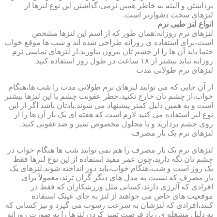
برداشتن و البته به خاطر همین نرمی،گذاشتن این نوع لنزها از
لنزهای سخت دشوارتر است.
انواع لنز طبی نرم
لنزهای نرم روزانه:همان طور که از اسم این لنزها مشخص
است،برای استفاده ی روزانه طراحی شده اند و شب ها موقع خواب
حتما باید آن ها را از چشم تان بیرون بیاورید.از لنزهای تماسی نرم
روزانه نباید بیشتر از ۱۸ ساعت در طول روز استفاده کنید.
لنزهای نرم طولانی مدت
از آن جایی که می توانید لنزهای نرم طولانی مدت را شب ها،هنگام
خواب،از چشم تان خارج نکنید،خطر عفونت چشم با این لنزها بیشتر
است و به همین دلیل کمتر پیشنهاد می شوند.یادتان باشد اگر از این
نوع لنز استفاده می کنید لازم است که هفته ای یک بار آن ها را از
روی چشم بردارید و با محلول مخصوص تمیز و ضدعفونی کنید.
لنزهای نرم یک بار مصرف
لنزهای نرم یک بار مصرف را هم نمی توانید شب ها هنگام خواب در
چشم تان نگه دارید،چون عمر مفید استفاده از این نوع لنزها فقط
یک روز است و شب،هنگام خواب،باید دور انداخته شوند.لنزهای یک
بار مصرف که نسبت به مدل های دیگر گران ترند،معمولاً برای
افرادی که آلرژی دارند،کسانی مثل ورزشکاران که فقط در
موقعیت های خاص می خواهند از لنز به جای عینک استفاده
کنند،افرادی که لنزشان به سرعت رسوب می گیرد و نیز کسانی که
به دلیل مشغله ی زیاد فرصت تمیز کردن لنزها را به صورت روزانه