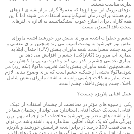
ندارند،مناسب هستند.
لنزهای توریک:این نوع لنزها که معمولاً گران تر از بقیه ی لنزهای
نرم هستند،برای درمان آستیگماتیسم استفاده می شوند اما با این
همه کارایی برای اصلاح عیوب آستیگماتیسم به اندازه ی لنزهای
سخت نافذ اکسیژن نیست.
چشم و خطرات اشعه ماورای بنفش نور خورشید اشعه ماورای
بنفش نور خورشید به پوست آسیب می زند.همچنین برای عدسی و
قرنیه چشم مضراست.اشعه ماورای بنفش (UV) احتمال ابتلا به
بیماری آب مروارید (کاتاراکت) چشم را افزایش می دهد.این
بیماری،عدسی چشم را کدر می کند و قدرت بینایی را کاهش می
دهد.همچنین اشعه ماورای بنفش باعث تخریب ماکولا (لکه زرد) می
شود.ماکولا بخشی از شبکیه چشم است که برای وضوح بینایی لازم
است.سایر مشکلات چشمی وابسته به اشعه ماورای بنفش شامل
ناخنک چشم و پیش ناخنک چشم است.
عینک آفتابی پلاریزه چیست؟
یکی از شیوه های مؤثر در محافظت از چشمان استفاده از عینک
آفتابی است.یک عینک آفتابی استاندارد می تواند از چشمان شما در
برابر اشعه های مضر نور خورشید محافظت کند.ازجمله مهم ترین
ویژگی هایی که یک عینک آفتابی استاندارد باید داشته باشد می توان
به محافظت 100 درصد در برابر اشعه فرابنفش خورشید و پلاریزه
بودن آن اشاره کرد.هردو این ویژگی ها در ساخت عینک های آفتابی