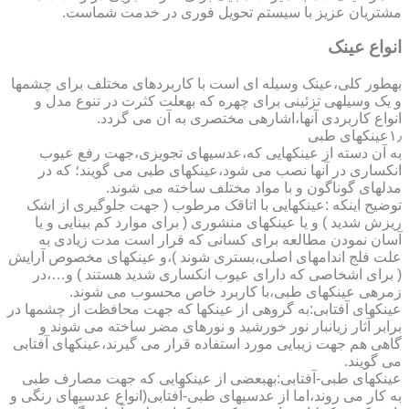
مشتریان عزیز با سیستم تحویل فوری در خدمت شماست.
انواع عینک
به­طور کلی،عینک وسیله ای است با کاربردهای مختلف برای چشمها
و یک وسیله­ی تزئینی برای چهره که به­علت کثرت در تنوع مدل و
انواع کاربردی آنها،اشاره­ی مختصری به آن می گردد.
۱٫عینکهای طبی
به آن دسته از عینکهایی که،عدسیهای تجویزی،جهت رفع عیوب
انکساری در آنها نصب می شود،عینکهای طبی می گویند؛ که در
مدلهای گوناگون و با مواد مختلف ساخته می شوند.
توضیح اینکه :عینکهایی با اتاقک مرطوب ( جهت جلوگیری از اشک
ریزش شدید ) و یا عینکهای منشوری ( برای موارد کم بینایی و یا
آسان نمودن مطالعه برای کسانی که قرار است مدت زیادی به
علت فلج اندامهای اصلی،بستری شوند )،و عینکهای مخصوص آرایش
( برای اشخاصی که دارای عیوب انکساری شدید هستند ) و…،در
زمره­ی عینکهای طبی،با کاربرد خاص محسوب می شوند.
عینکهای آفتابی:به گروهی از عینکها که جهت محافظت از چشمها در
برابر آثار زیانبار نور خورشید و نورهای مضر ساخته می شوند و
گاهی هم جهت زیبایی مورد استفاده قرار می گیرند،عینکهای آفتابی
می گویند.
عینکهای طبی-آفتابی:به­بعضی از عینکهایی که جهت مصارف طبی
به کار می روند،اما از عدسیهای طبی-آفتابی(انواع عدسیهای رنگی و