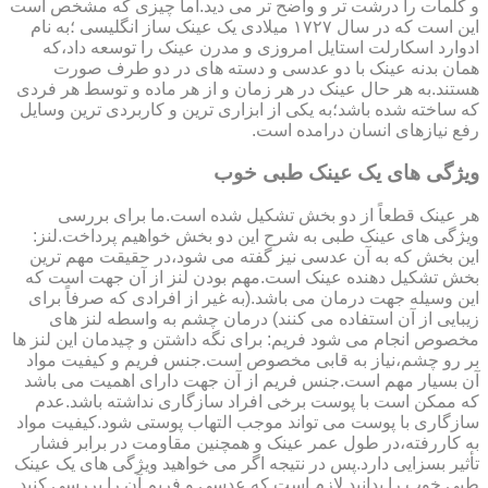
و کلمات را درشت تر و واضح تر می دید.اما چیزی که مشخص است
این است که در سال ۱۷۲۷ میلادی یک عینک ساز انگلیسی ؛به نام
ادوارد اسکارلت استایل امروزی و مدرن عینک را توسعه داد،که
همان بدنه عینک با دو عدسی و دسته های در دو طرف صورت
هستند.به هر حال عینک در هر زمان و از هر ماده و توسط هر فردی
که ساخته شده باشد؛به یکی از ابزاری ترین و کاربردی ترین وسایل
رفع نیازهای انسان درامده است.
ویژگی های یک عینک طبی خوب
هر عینک قطعاً از دو بخش تشکیل شده است.ما برای بررسی
ویژگی های عینک طبی به شرح این دو بخش خواهیم پرداخت.لنز:
این بخش که به آن عدسی نیز گفته می شود،در حقیقت مهم ترین
بخش تشکیل دهنده عینک است.مهم بودن لنز از آن جهت است که
این وسیله جهت درمان می باشد.(به غیر از افرادی که صرفاً برای
زیبایی از آن استفاده می کنند) درمان چشم به واسطه لنز های
مخصوص انجام می شود فریم: برای نگه داشتن و چیدمان این لنز ها
بر رو چشم،نیاز به قابی مخصوص است.جنس فریم و کیفیت مواد
آن بسیار مهم است.جنس فریم از آن جهت دارای اهمیت می باشد
که ممکن است با پوست برخی افراد سازگاری نداشته باشد.عدم
سازگاری با پوست می تواند موجب التهاب پوستی شود.کیفیت مواد
به کاررفته،در طول عمر عینک و همچنین مقاومت در برابر فشار
تأثیر بسزایی دارد.پس در نتیجه اگر می خواهید ویژگی های یک عینک
طبی خوب را بدانید لازم است که عدسی و فریم آن را بررسی کنید