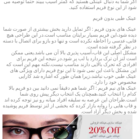
اگر شما به دنبال عینکی هستید که کمتر آسیب ببیند حتماً توصیه می
شود از این نوع فریم استفاده کنید.
عینک طبی بدون فریم
عینک های بدون فریم : اگر تمایل دارید بخش بیشتری از صورت شما
دیده شود،این فریم بسیار برایتان مناسب است.در این طراحی هیچ
قابی،عدسی را احاطه نکرده است و تنها دو بازو برای اتصال با دسته
در نظر گرفته شده است.
مشکل اصلی این قاب،آسیب پذیری بالا آن می باشد.یعنی ممکن
است لنز آن ترک بردارد یا لب پر شود.در نتیجه این فریم برای
افرادی که تحرک بالایی دارند مناسب نیست.نکته مهم این است که
این مشکل باعث این نمی شود تا این نوع فریم دارای ویژگی های
عینک طبی خوب نباشد،زیرا همان طور که اشاره شد کارایی
مخصوص خود را دارد.
عینک های نیم فریم : اگر شما هم دقیقاً نمی دانید بین دو فریم بالا
کدام را انتخاب کنید،همچنان یک انتخاب دیگر پیش روی شما
است.طراحان این عرصه به سلیقه افراد میانه رو نیز توجه کرده اند
و قاب هایی را روانه بازار کرده که بخشی از لنز توسط فریم پوشیده
شده و بخش دیگر آزاد است.