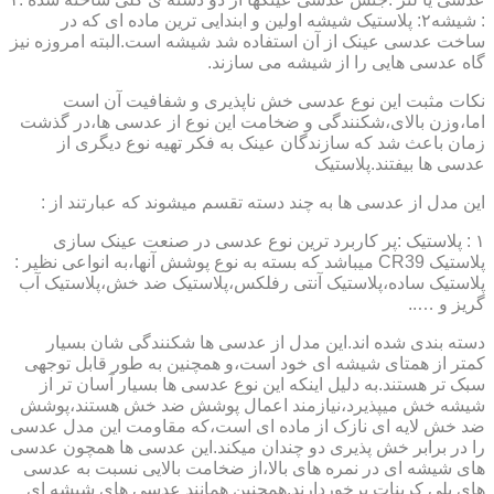
: شیشه۲: پلاستیک شیشه اولین و ابندایی ترین ماده ای که در
ساخت عدسی عینک از آن استفاده شد شیشه است.البته امروزه نیز
گاه عدسی هایی را از شیشه می سازند.
نکات مثبت این نوع عدسی خش ناپذیری و شفافیت آن است
اما،وزن بالای،شکنندگی و ضخامت این نوع از عدسی ها،در گذشت
زمان باعث شد که سازندگان عینک به فکر تهیه نوع دیگری از
عدسی ها بیفتند.پلاستیک
این مدل از عدسی ها به چند دسته تقسم میشوند که عبارتند از :
۱ : پلاستیک :پر کاربرد ترین نوع عدسی در صنعت عینک سازی
پلاستیک CR39 میباشد که بسته به نوع پوشش آنها،به انواعی نظیر :
پلاستیک ساده،پلاستیک آنتی رفلکس،پلاستیک ضد خش،پلاستیک آب
گریز و …..
دسته بندی شده اند.این مدل از عدسی ها شکنندگی شان بسیار
کمتر از همتای شیشه ای خود است،و همچنین به طور قابل توجهی
سبک تر هستند.به دلیل اینکه این نوع عدسی ها بسیار آسان تر از
شیشه خش میپذیرد،نیازمند اعمال پوشش ضد خش هستند،پوشش
ضد خش لایه ای نازک از ماده ای است،که مقاومت این مدل عدسی
را در برابر خش پذیری دو چندان میکند.این عدسی ها همچون عدسی
های شیشه ای در نمره های بالا،از ضخامت بالایی نسبت به عدسی
های پلی کربنات برخوردارند.همچنین همانند عدسی های شیشه ای