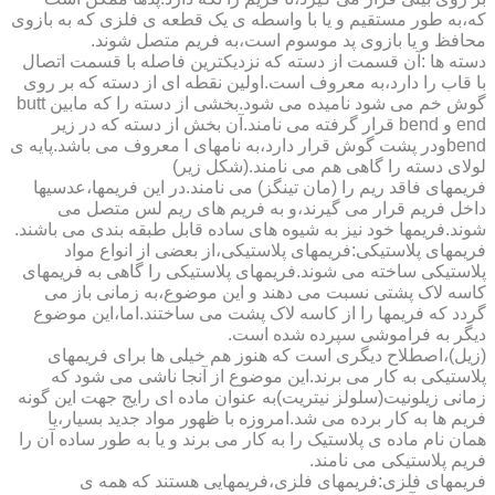
که،به طور مستقیم و یا با واسطه ی یک قطعه ی فلزی که به بازوی
محافظ و یا بازوی پد موسوم است،به فریم متصل شوند.
دسته ها :آن قسمت از دسته که نزدیکترین فاصله با قسمت اتصال
با قاب را دارد،به معروف است.اولین نقطه ای از دسته که بر روی
گوش خم می شود نامیده می شود.بخشی از دسته را که مابین butt
end و bend قرار گرفته می نامند.آن بخش از دسته که در زیر
bendودر پشت گوش قرار دارد،به نامهای l معروف می باشد.پایه ی
لولای دسته را گاهی هم می نامند.(شکل زیر)
فریمهای فاقد ریم را (مان تینگز) می نامند.در این فریمها،عدسیها
داخل فریم قرار می گیرند،و به فریم های ریم لس متصل می
شوند.فریمها خود نیز به شیوه های ساده قابل طبقه بندی می باشند.
فریمهای پلاستیکی:فریمهای پلاستیکی،از بعضی از انواع مواد
پلاستیکی ساخته می شوند.فریمهای پلاستیکی را گاهی به فریمهای
کاسه لاک پشتی نسبت می دهند و این موضوع،به زمانی باز می
گردد که فریمها را از کاسه لاک پشت می ساختند.اما،این موضوع
دیگر به فراموشی سپرده شده است.
(زیل)،اصطلاح دیگری است که هنوز هم خیلی ها برای فریمهای
پلاستیکی به کار می برند.این موضوع از آنجا ناشی می شود که
زمانی زیلونیت(سلولز نیتریت)به عنوان ماده ای رایج جهت این گونه
فریم ها به کار برده می شد.امروزه با ظهور مواد جدید بسیار،یا
همان نام ماده ی پلاستیک را به کار می برند و یا به طور ساده آن را
فریم پلاستیکی می نامند.
فریمهای فلزی:فریمهای فلزی،فریمهایی هستند که همه ی