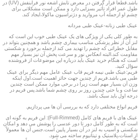
باشد.قطعاً قرار گرفتن در معرض تابش اشعه نور فرابنفش (UV) در
طول عمر افراد تأثیر بسزایی دارد و ممکن است مشکلاتی برای
چشم او ازجمله آب مروارید و دژنراسیون ماکولا،ایجاد کند.
عینک طبی زنانه-عینک طبی مردانه
به طور کلی یکی از ویژگی های یک عینک طبی خوب این است که
لنز آن از نظر پزشکی مناسب بیماری چشم باشد و همچنین بتواند در
مقابل خطراتی که چشم را تهدید می کند ازجمله برخورد و شکستی
مقاومت کند.البته انعکاس نور و سرعت پخش آن نیز بسیار مهم
است که هنگام خرید عینک باید درباره این موضوعات از فروشنده
سؤال کنید.
فریم:عینک طبی نیمه فریم قاب عینک عامل مهم دیگر برای عینک
طبی می باشد.فریم از چندین جهت حائز اهمیت است.اول اینکه
وزن آن بسیار مهم است زیرا در برخی موارد ممکن است چندین
ساعت و یا حتی چندین روز بر روی چشم شما باشد.پس فریم در
درجه اول باید سبک باشد.
فریم انواع مختلفی دارد که به بررسی آن ها می پردازیم.
عینک های با فریم های کامل (Full-Rimmed): این فریم به گونه ای
است که به طور کامل دور تا دور عدسی را پوشش می دهد و امکان
شکستی و آسیب به لنز در آن بسیار پایین است.جنس آن ها معمولاً
از استات،پلاستیک و تیتانیوم ساخته می شود.