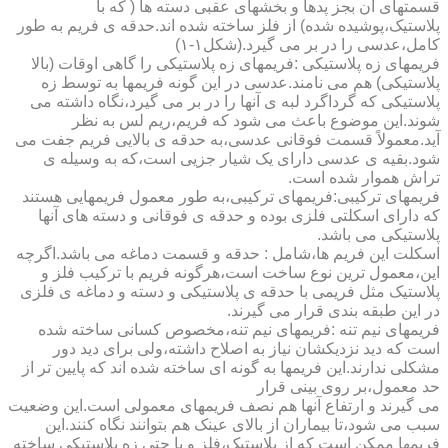
قسمتهای آن بجز پدها و بخشهای عقبی دسته ها ( که با
پلاستیک،پوشیده شده) از فلز ساخته شده اند.حدقه ی فریم به طور
کامل،عدسی را در بر می گیرد.(شکل۱-۱)
فریمهای زه پلاستیکی :فریمهای زه پلاستیکی را گاهی اوقات (بالا
پلاستیکی) هم می نامند.عدسی در این گونه فریمها به توسط زه
پلاستیکی که گرداگرد لبه ی آنها را در بر می گیرد،نگاه داشته می
شوند.این موضوع باعث می شود که فریم،ریم لس به نظر
آید.معمولاً قسمت فوقانی عدسی،به حدقه ی بالایی فریم جفت می
شود.بقیه ی عدسی دارای یک شیار جزیی است،که به وسیله ی
تراش هموار شده است.
فریمهای ترکیبی:فریمهای ترکیبی،به طور معمول فریمهایی هستند
که دارای اسکلتی فلزی بوده و حدقه ی فوقانی و دسته های آنها
پلاستیکی می باشد.
اسکلت این فریم ها،شامل : حدقه و قسمت دماغه می باشد.اگرچه
این،معمول ترین نوع ساخت است،هرگونه فریم با ترکیب فلز و
پلاستیک مثل فریمی با حدقه ی پلاستیکی و دسته و دماغه ی فلزی
در این طبقه بندی قرار می گیرند.
فریمهای نیم تنه :فریمهای نیم تنه،مخصوص کسانی ساخته شده
است که دید نزدیکشان نیاز به اصلاح داشته،ولی برای دید دور
مشکلی ندارند.این فریمها به گونه ای ساخته شده اند که پایین تر از
حد معمول،بر روی بینی قرار
می گیرند و ارتفاع آنها هم نصف فریمهای معمولی است.این وضعیت
سبب می شود،تا بیماران از بالای عینک هم بتوانند نگاه کنند.این
فریمها ممکن است که از پلاستیک،فلز و یا حتی زه پلاستیکی ساخته