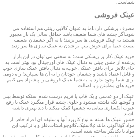
شماست.
عینک فروشی
مصرف پزشکی دارد،اما به عنوان کالایی زینتی هم استفاده می
شود.اگر چشم های شما ضعیف باشد حداقل سالی یک بار مجبور
هستید به عینک فروشی ها سر بزنید؛ یا نه اگر چشمتان ضعیف
نیست حتماً برای خوش تیپ تر شدن به عینک سازی ها سر زدید
خرید عینک،کار پر ریسکی ست؛ به سختی می توان در این بازار
پرشده از جنس چینی به دنبال عینک های اورجینال بود.بهتر است به
جای تلاش برای یافتن عینکی خوب،به دنبال یافتن عینک سازی خوب
و قابل اعتماد باشید و چشمان خودتان را به آن ها بسپارید؛ راه دومی
برای شما وجود ندارد ما به شما عینک فروشی را پیشنهاد می کنیم
خرید های مطمئن و با اصالت
عینک از دو عدسی و یک قاب یا فریم درست شده استکه توسط بینی
و گوشها نگه داشته میشود و جلوی چشم قرار میگیرد.عینک با رفع
عیوب انکساری بینایی به چشمها کمک میکند تا دید بهتری داشته
باشند.
جنس :عینک ها بسته به نوع کاربرد آنها و سلیقه ای افراد خاص از
مواد گوناگونی مانند :پلاستیک،کائوچو،استات،فلز و یا ترکیب این
مواد با یکدیگر ساخته شده است.
عدسی یا لنز :جنس عدسی عینکها از دو دسته ی کلی ساخته شده :۱