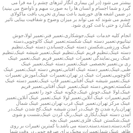
بیشتر می شود (در این بیماری انگار لنزهای چشم را مه فرا می
گیرد و شما اجسام و انسان ها را به صورت مبهم و ناواضح می بینید)
در ضمن اشعه های خورشید باعث بیماری تخریب بافت ماکولای
چشم می شوند که می تواند بر میزان وضوح و شفافیت بینایی تاثیر
بگذارد و حتی باعث کوری شود.
انجام کلیه خدمات عینک,جوشکاری،تعمیر فنر،تعمیر لولا،جوش
تیتانیوم،تعمیر دسته عینک شکسته,تعمیر عینک کائوچویی,دسته
عینک ورزشی,شکستن دسته عینک,چسباندن دسته عینک,تنظیم
دسته عینک,تنظیم فریم عینک,تنظیم عینک,تعمیر شیشه عینک,تنظیم
عینک ریبن,نمایندگی تعمیرات عینک,تعمیر فریم عینک,تعمیر عینک
ری بن,تعمیر تخصصی عینک,تعمیر دسته عینک,تعمیر عینک
طبی,عینک,تعمیر دسته عینک افتابی,تعویض دسته عینک,تعمیر عینک
کائوچویی,تعمیرات عینک در تهران,تعمیرات عینک,آموزش تعمیرات
عینک,تعمیر شیشه عینک آفتابی,تعمیر قاب عینک,تعمیر دسته عینک
شکسته,تعویض دسته عینک,تعمیر عینک آفتابی,تعمیر فریم
عینک,لولا عینک,جوش عینک,چگونه عینک خود را تعمیر
کنیم,تعمیرات عینک آنلاین,تعمیر لولا عینک,تعمیر عینک آنلاین,تعمیر
عینک مرکز تهران,تعمیر عینک غرب تهران,تعمیر عینک شمال
تهران,پاره شدن نخ عینک,در آمدن شیشه عینک,کج شدن عینک,در
آمدن دسته عینک,آبکاری عینک,رنگ کردن عینک,شست و شوی
عینک,شکستن عینک فلزی,تعمیر عینک بچه
گانه,دسته,دسته,دسته,دسته می باشد.با کمترین تغییرات بر روی
ظاهر عینک شما,تعمیرات مجیک برای صرفه جویی در وقت شما