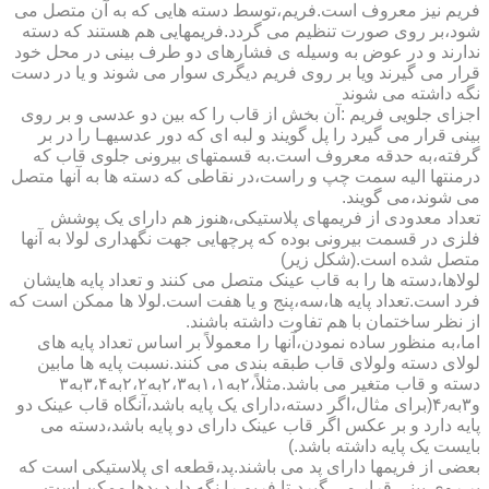
فریم نیز معروف است.فریم،توسط دسته هایی که به آن متصل می
شود،بر روی صورت تنظیم می گردد.فریمهایی هم هستند که دسته
ندارند و در عوض به وسیله ی فشارهای دو طرف بینی در محل خود
قرار می گیرند ویا بر روی فریم دیگری سوار می شوند و یا در دست
نگه داشته می شوند
اجزای جلویی فریم :آن بخش از قاب را که بین دو عدسی و بر روی
بینی قرار می گیرد را پل گویند و لبه ای که دور عدسیهـا را در بر
گرفته،به حدقه معروف است.به قسمتهای بیرونی جلوی قاب که
درمنتها الیه سمت چپ و راست،در نقاطی که دسته ها به آنها متصل
می شوند،می گویند.
تعداد معدودی از فریمهای پلاستیکی،هنوز هم دارای یک پوشش
فلزی در قسمت بیرونی بوده که پرچهایی جهت نگهداری لولا به آنها
متصل شده است.(شکل زیر)
لولاها،دسته ها را به قاب عینک متصل می کنند و تعداد پایه هایشان
فرد است.تعداد پایه ها،سه،پنج و یا هفت است.لولا ها ممکن است که
از نظر ساختمان با هم تفاوت داشته باشند.
اما،به منظور ساده نمودن،آنها را معمولاً بر اساس تعداد پایه های
لولای دسته ولولای قاب طبقه بندی می کنند.نسبت پایه ها مابین
دسته و قاب متغیر می باشد.مثلاً،۲به۱،۱به۲،۳به۲،۲به۳،۴به۳
و۳به۴٫(برای مثال،اگر دسته،دارای یک پایه باشد،آنگاه قاب عینک دو
پایه دارد و بر عکس اگر قاب عینک دارای دو پایه باشد،دسته می
بایست یک پایه داشته باشد.)
بعضی از فریمها دارای پد می باشند.پد،قطعه ای پلاستیکی است که
بر روی بینی قرار می گیرد،تا فریم را نگه دارد.پدها ممکن است