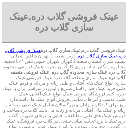
عینک فروشی گلاب دره,عینک
سازی گلاب دره
عینک فروشی گلاب دره
,
عینک سازی گلاب دره
عینک فروشی گلاب
دره
,
عینک سازی گلاب دره
,آدرس شعبه 1 :تهران شاهین شمالی
بیست متری گلستان شعبه 2 :تهران شهران جنوبی تلفن **-با تخفیف
مشاوره رایگان شبانه روزی کارگران مجرب عینک فروشی محدوده
گلاب دره,
عینک سازی محدوده گلاب دره
,
عینک فروشی منطقه
گلاب دره
,عینک سازی منطقه گلاب دره,عینک فروشی,عینک
سازی,انواع عینک های آفتابی و طبی زنانه و مردانه و فریم عینک
طبی,خرید عینک خود را آسان،سریع و ایمن در سراسر ایران با عینک
تجربه کنید.فروشگاه اینترنتی عینک انواع عینک آفتابی،عینک
طبی،عدسی،و لنز های تماسی,فروش انواع عینک های استاندارد
روز برای کودکان،نوزادان و بزرگسالان.شامل عینک طبی مردانه و
زنانه و عینک های آفتابی مردانه و زنانه می باشد گلاب دره,ساخت و
فروش عینک های طبی،مطالعه و آفتابی و لنزهای طبی در گلاب
دره,عینک با نرخ اتحادیه,بینایی سنجی در گلاب دره,فروشگاه عینک
در گلاب دره,فروش عمده و تک انواع عینک آفتابی و طبی و انواع