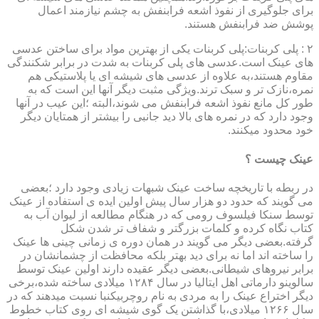
برای جلوگیری از نفوذ اشعه فرابنفش به چشم نیازمند اعمال
پوشش ضد فرابنفش هستند.
۲ : پلی کربنات:پلی کربنات یکی از بهترین مواد برای ساختن عدسی
های عینک است.عدسی های پلی کربنات به شدت در برابر شکنندگی
مقاوم هستند،به علاوه از عدسی های شیشه ای یا پلاستیکی هم
نمره،نازک تر و سبک ترند.ویژگی مثبت دیگر آنها این است که به
طور کل مانع نفوذ اشعه فرابنفش می شوند،البته ؛این عیب در آنها
وجود دارد که در نمره های بالا دید جانبی را بیشتر از همتایان دیگر
خود محدود میکنند.
عینک چیست ؟
در ربطه با تاریخچه ساخت عینک شبهات زیادی وجود دارد ؛بعضی
می گویند که حدود دو هزار سال پیش اولین ایده ی استفاده از عینک
توسط سنکا فیلسوف رومی که در هنگام مطالعه از لیوان آب به
کتاب نگاه کرده و کلمات بزرگتر و شفاف تر شدن شکل
گرفته.بعضی دیگر می گویند در همان دوره ی زمانی چینی ها عینک
را ساخته اند اما نه برای دید بهتر بلکه محافظت از چشمانشان در
برابر نیروهای شیطانی.بعضی دیگر عقیده دارند اولین عینک توسط
سالوینو دارماتی اهل ایتالیا در سال ۱۲۸۴ میلادی ساخته شده،برخی
دیگر اختراع عینک را به مردی به نام روچربیکنبا نسبت میدهند که در
سال ۱۲۶۶ میلادی،با گذاشتن یک گوی شیشه ای روی کتاب خطوط