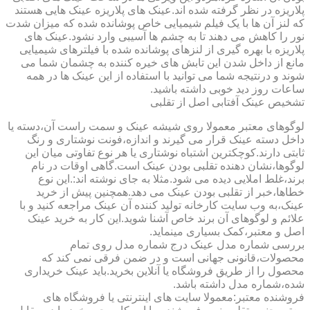
پلاریزه در نظر گرفته شده اند.عینک های پلاریزه عینک هایی هستند
که لنز آن ها با یک فیلم شیمیایی خاص پوشانده شده که میزان شدت
نور را کاهش می دهند تا به چشم ها آسیبی وارد نشود.عینک های
پلاریزه با بهره گیری از لنزهای پوشانده شده با فیلترهای شیمیایی
مانع از داخل شدن این تابش های خیره کننده به چشمان شما می
شوند و درنتیجه شما می توانید با استفاده از این عینک ها در همه
ساعات روز دید خوبی داشته باشید.
تشخیص عینک آفتابی اصل از تقلبی
لوگوهای معتبر معمولا روی شیشه عینک و سمت راست آن،دسته یا
داخل دسته عینک قرار می گیرند و اندازه،فونت نوشتاری و رنگ
ثابتی دارند.کوچکترین اشتباه نوشتاری یا هر نوع تفاوتی میان این
لوگوها،نشان دهنده تقلبی بودن عینک است.گاهی اوقات در نام
برند،غلط املایی دیده می شود.مثلا به جای نوشته اند:.این نوع
خطاها،خبر از تقلبی بودن عینک می دهد.همچنین پیش از خرید
عینک،به وب سایت کارخانه تولید کننده آن عینک مراجعه کنید و با
علائم و لوگوهای آن برند خاص آشنا شوید.این کار به خرید عینک
اصل و معتبر،کمک بسیاری مینماید.
بررسی شماره مدل عینک درج شماره مدل روی تمام
محصولات،قانونی جهانی است و در ضمن فرقی نمی کند که
محصول را از طریق فروشگاه یا آنلاین بخرید.باید عینک خریداری
شده،شماره مدل داشته باشد.
فروشنده معتبر:معمولا سایت های اینترنتی یا فروشگاه های