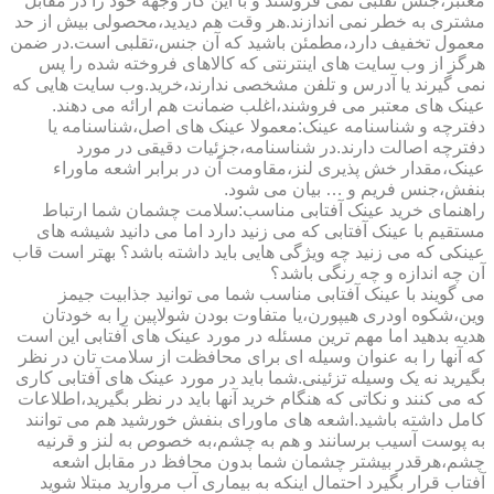
معتبر،جنس تقلبی نمی فروشند و با این کار وجهه خود را در مقابل
مشتری به خطر نمی اندازند.هر وقت هم دیدید،محصولی بیش از حد
معمول تخفیف دارد،مطمئن باشید که آن جنس،تقلبی است.در ضمن
هرگز از وب سایت های اینترنتی که کالاهای فروخته شده را پس
نمی گیرند یا آدرس و تلفن مشخصی ندارند،خرید.وب سایت هایی که
عینک های معتبر می فروشند،اغلب ضمانت هم ارائه می دهند.
دفترچه و شناسنامه عینک:معمولا عینک های اصل،شناسنامه یا
دفترچه اصالت دارند.در شناسنامه،جزئیات دقیقی در مورد
عینک،مقدار خش پذیری لنز،مقاومت آن در برابر اشعه ماوراء
بنفش،جنس فریم و … بیان می شود.
راهنمای خرید عینک آفتابی مناسب:سلامت چشمان شما ارتباط
مستقیم با عینک آفتابی که می زنید دارد اما می دانید شیشه های
عینکی که می زنید چه ویژگی هایی باید داشته باشد؟ بهتر است قاب
آن چه اندازه و چه رنگی باشد؟
می گویند با عینک آفتابی مناسب شما می توانید جذابیت جیمز
وین،شکوه اودری هیپورن،یا متفاوت بودن شولاپین را به خودتان
هدیه بدهید اما مهم ترین مسئله در مورد عینک های آفتابی این است
که آنها را به عنوان وسیله ای برای محافظت از سلامت تان در نظر
بگیرید نه یک وسیله تزئینی.شما باید در مورد عینک های آفتابی کاری
که می کنند و نکاتی که هنگام خرید آنها باید در نظر بگیرید،اطلاعات
کامل داشته باشید.اشعه های ماورای بنفش خورشید هم می توانند
به پوست آسیب برسانند و هم به چشم،به خصوص به لنز و قرنیه
چشم،هرقدر بیشتر چشمان شما بدون محافظ در مقابل اشعه
آفتاب قرار بگیرد احتمال اینکه به بیماری آب مروارید مبتلا شوید