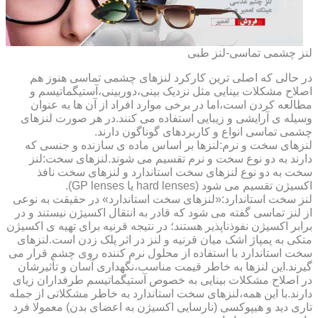
لنز چشمی تماسی-لنز طبی
در حالی که اصلی ترین کارکرد لنزهای چشمی تماسی هنوز هم
اصلاح مشکلات بینایی مثل نزدیک بینی،دوربینی،آستیگماتیسم و
مطالعه کردن است،اما در برخی موارد افراد از آن ها به عنوان
وسیله ی آرایشی و زیبایی استفاده می کنند.در هر صورت لنزهای
چشمی تماسی انواع و کاربردهای گوناگون دارند.
لنزهای سخت و نرم:لنزها بر اساس ماده ی سازنده و جنسی که
دارند به دو نوع سخت و نرم تقسیم می شوند.لنزهای سخت:لنز
سخت به دو نوع لنزهای سخت استاندارد و لنزهای سخت نافذ
اکسیژن تقسیم می شود (hard lenses یا GP lenses).
لنز سخت استاندارد:«لنزهای سخت استاندارد» در حقیقت به نوعی
از لنز تماسی گفته می شود که قادر به انتقال اکسیژن نیستند و در
برابر اکسیژن نفوذناپذیر هستند؛ در نتیجه قرنیه برای تهیه ی اکسیژن
متکی به پمپاژ اشک میان قرنیه و لنز در اثر پلک زدن است.لنزهای
سخت استاندارد با استفاده از محلول نرم کننده روی چشم قرار می
گیرند.این لنزها به خاطر قیمت مناسب،نگهداری آسان و تأثیرشان
در اصلاح مشکلات بینایی به خصوص آستیگماتیسم طرفداران زیای
دارند.با این همه،لنزهای سخت استاندارد به خاطر مشکلاتی از جمله
تاری دید و هیپوکسی (نارسایی اکسیژن به اعضای بدن) معمولا فرد