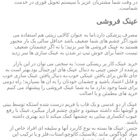
در وقت شما مشتریان عزیز با سیستم تحویل فوری در خدمت
شماست.
عینک فروشی
مصرف پزشکی دارد،اما به عنوان کالایی زینتی هم استفاده می
شود.اگر چشم های شما ضعیف باشد حداقل سالی یک بار مجبور
هستید به عینک فروشی ها سر بزنید؛ یا نه اگر چشمتان ضعیف
نیست حتماً برای خوش تیپ تر شدن به عینک سازی ها سر زدید
خرید عینک،کار پر ریسکی ست؛ به سختی می توان در این بازار
پرشده از جنس چینی به دنبال عینک های اورجینال بود.بهتر است به
جای تلاش برای یافتن عینکی خوب،به دنبال یافتن عینک سازی خوب
و قابل اعتماد باشید و چشمان خودتان را به آن ها بسپارید؛ راه دومی
برای شما وجود ندارد ما به شما عینک فروشی را پیشنهاد می کنیم
خرید های مطمئن و با اصالت
عینک از دو عدسی و یک قاب یا فریم درست شده استکه توسط بینی
و گوشها نگه داشته میشود و جلوی چشم قرار میگیرد.عینک با رفع
عیوب انکساری بینایی به چشمها کمک میکند تا دید بهتری داشته
باشند.
جنس :عینک ها بسته به نوع کاربرد آنها و سلیقه ای افراد خاص از
مواد گوناگونی مانند :پلاستیک،کائوچو،استات،فلز و یا ترکیب این
مواد با یکدیگر ساخته شده است.