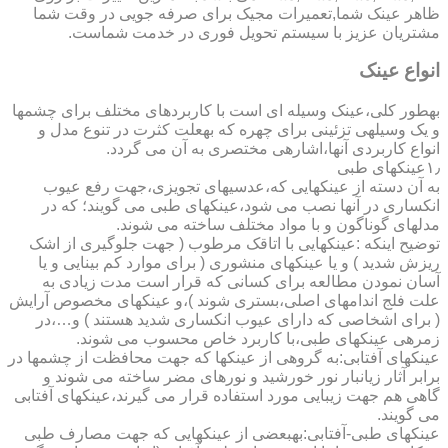
ظاهر عینک شما,تعمیرات مجیک برای صرفه جویی در وقت شما
مشتریان عزیز با سیستم تحویل فوری در خدمت شماست.
انواع عینک
به­طور کلی،عینک وسیله ای است با کاربردهای مختلف برای چشمها
و یک وسیله­ی تزئینی برای چهره که به­علت کثرت در تنوع مدل و
انواع کاربردی آنها،اشاره­ی مختصری به آن می گردد.
۱٫عینکهای طبی
به آن دسته از عینکهایی که،عدسیهای تجویزی،جهت رفع عیوب
انکساری در آنها نصب می شود،عینکهای طبی می گویند؛ که در
مدلهای گوناگون و با مواد مختلف ساخته می شوند.
توضیح اینکه :عینکهایی با اتاقک مرطوب ( جهت جلوگیری از اشک
ریزش شدید ) و یا عینکهای منشوری ( برای موارد کم بینایی و یا
آسان نمودن مطالعه برای کسانی که قرار است مدت زیادی به
علت فلج اندامهای اصلی،بستری شوند )،و عینکهای مخصوص آرایش
( برای اشخاصی که دارای عیوب انکساری شدید هستند ) و…،در
زمره­ی عینکهای طبی،با کاربرد خاص محسوب می شوند.
عینکهای آفتابی:به گروهی از عینکها که جهت محافظت از چشمها در
برابر آثار زیانبار نور خورشید و نورهای مضر ساخته می شوند و
گاهی هم جهت زیبایی مورد استفاده قرار می گیرند،عینکهای آفتابی
می گویند.
عینکهای طبی-آفتابی:به­بعضی از عینکهایی که جهت مصارف طبی