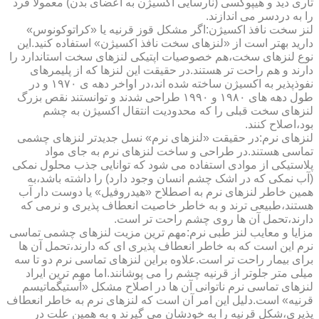
تاری دید و هیپوکسی (نارسایی اکسیژن به اعضای بدن) معمولا فرد
را به دردسر می اندازند.
لنز سخت نافذ اکسیژن:اگر مشکل قوز قرنیه یا «کراتوکونوس»
دارید بهتر است از «لنزهای سخت نافذ اکسیژن» استفاده کنید.این
نوع لنزهای سخت،هم خصوصیات اپتیکی لنزهای سخت استاندارد را
دارند و هم راحت تر هستند.در حقیقت این لنزها که از پلیمرهای
نفوذپذیر به اکسیژن ساخته شده اند،در اواخر دهه ی ۱۹۷۰ و در
طول دهه های ۱۹۸۰ و ۱۹۹۰ طراحی شدند و توانستند نقص بزرگ
لنزهای سخت قبلی را که محدودیت انتقال اکسیژن به چشم
بود،اصلاح کنند.
لنزهای نرم:در حقیقت «لنزهای نرم» نسل جدیدتر لنزهای چشمی
تماسی هستند.در طراحی و ساخت لنزهای نرم به جای مواد
پلاستیکی از موادی استفاده می شود که توانایی جذب محلول نمکی
(آب نمکی که در اشک چشم انسان وجود دارد) را داشته باشد،به
همین خاطر لنزهای نرم به اصطلاح «هیدروفیل» یا دوست دار آب
هستند،طبیعی ترند و به خاطر خاصیت انعطاف پذیری و نرمی که
دارند،تحمل آن ها روی چشم راحت تر است.
مزایا و معایب لنز طبی نرم:مهم ترین مزیت لنزهای چشمی تماسی
نرم این است که به خاطر انعطاف پذیری ای که دارند،تحمل آن ها
برای بیمار راحت تر است.علاوه براین لنزهای تماسی نرم دو تا سه
میلی متر جلوتر از قرنیه چشم را می پوشانند.اما مهم ترین ایراد
لنزهای تماسی نرم ناتوانی آن ها در اصلاح مشکل «آستیگماتیسم
قرنیه» است.دلیل این امر آن است که لنزهای نرم به خاطر انعطاف
پذیری،شکل قرنیه را به خودشان می گیرند و به همین علت در