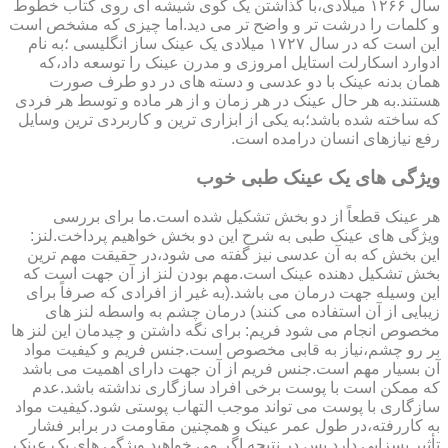
سال ۱۲۶۶ میلادی،با گذاشتن یک گوی شیشه ای روی کتاب خطوط
و کلمات را درشت تر و واضح تر می دید.اما چیزی که مشخص است
این است که در سال ۱۷۲۷ میلادی یک عینک ساز انگلیسی ؛به نام
ادوارد اسکارلت استایل امروزی و مدرن عینک را توسعه داد،که
همان بدنه عینک با دو عدسی و دسته های در دو طرف صورت
هستند.به هر حال عینک در هر زمان و از هر ماده و توسط هر فردی
که ساخته شده باشد؛به یکی از ابزاری ترین و کاربردی ترین وسایل
رفع نیازهای انسان درامده است.
ویژگی های یک عینک طبی خوب
هر عینک قطعاً از دو بخش تشکیل شده است.ما برای بررسی
ویژگی های عینک طبی به شرح این دو بخش خواهیم پرداخت.لنز:
این بخش که به آن عدسی نیز گفته می شود،در حقیقت مهم ترین
بخش تشکیل دهنده عینک است.مهم بودن لنز از آن جهت است که
این وسیله جهت درمان می باشد.(به غیر از افرادی که صرفاً برای
زیبایی از آن استفاده می کنند) درمان چشم به واسطه لنز های
مخصوص انجام می شود فریم: برای نگه داشتن و چیدمان این لنز ها
بر رو چشم،نیاز به قابی مخصوص است.جنس فریم و کیفیت مواد
آن بسیار مهم است.جنس فریم از آن جهت دارای اهمیت می باشد
که ممکن است با پوست برخی افراد سازگاری نداشته باشد.عدم
سازگاری با پوست می تواند موجب التهاب پوستی شود.کیفیت مواد
به کاررفته،در طول عمر عینک و همچنین مقاومت در برابر فشار
تأثیر بسزایی دارد.پس در نتیجه اگر می خواهید ویژگی های یک عینک