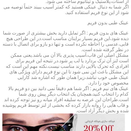
از استات،پلاستیک و تیتانیوم ساخته می شود.
اگر شما به دنبال عینکی هستید که کمتر آسیب ببیند حتماً توصیه می
شود از این نوع فریم استفاده کنید.
عینک طبی بدون فریم
عینک های بدون فریم : اگر تمایل دارید بخش بیشتری از صورت شما
دیده شود،این فریم بسیار برایتان مناسب است.در این طراحی هیچ
قابی،عدسی را احاطه نکرده است و تنها دو بازو برای اتصال با دسته
در نظر گرفته شده است.
مشکل اصلی این قاب،آسیب پذیری بالا آن می باشد.یعنی ممکن
است لنز آن ترک بردارد یا لب پر شود.در نتیجه این فریم برای
افرادی که تحرک بالایی دارند مناسب نیست.نکته مهم این است که
این مشکل باعث این نمی شود تا این نوع فریم دارای ویژگی های
عینک طبی خوب نباشد،زیرا همان طور که اشاره شد کارایی
مخصوص خود را دارد.
عینک های نیم فریم : اگر شما هم دقیقاً نمی دانید بین دو فریم بالا
کدام را انتخاب کنید،همچنان یک انتخاب دیگر پیش روی شما
است.طراحان این عرصه به سلیقه افراد میانه رو نیز توجه کرده اند
و قاب هایی را روانه بازار کرده که بخشی از لنز توسط فریم پوشیده
شده و بخش دیگر آزاد است.