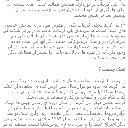
های پلی کربنات برخوردارند.همچنین همانند عدسی های شیشه ای
برای جلوگیری از نفوذ اشعه فرابنفش به چشم نیازمند اعمال
پوشش ضد فرابنفش هستند.
۲ : پلی کربنات:پلی کربنات یکی از بهترین مواد برای ساختن عدسی
های عینک است.عدسی های پلی کربنات به شدت در برابر شکنندگی
مقاوم هستند،به علاوه از عدسی های شیشه ای یا پلاستیکی هم
نمره،نازک تر و سبک ترند.ویژگی مثبت دیگر آنها این است که به
طور کل مانع نفوذ اشعه فرابنفش می شوند،البته ؛این عیب در آنها
وجود دارد که در نمره های بالا دید جانبی را بیشتر از همتایان دیگر
خود محدود میکنند.
عینک چیست ؟
در ربطه با تاریخچه ساخت عینک شبهات زیادی وجود دارد ؛بعضی
می گویند که حدود دو هزار سال پیش اولین ایده ی استفاده از عینک
توسط سنکا فیلسوف رومی که در هنگام مطالعه از لیوان آب به
کتاب نگاه کرده و کلمات بزرگتر و شفاف تر شدن شکل
گرفته.بعضی دیگر می گویند در همان دوره ی زمانی چینی ها عینک
را ساخته اند اما نه برای دید بهتر بلکه محافظت از چشمانشان در
برابر نیروهای شیطانی.بعضی دیگر عقیده دارند اولین عینک توسط
سالوینو دارماتی اهل ایتالیا در سال ۱۲۸۴ میلادی ساخته شده،برخی
دیگر اختراع عینک را به مردی به نام روچربیکنبا نسبت میدهند که در