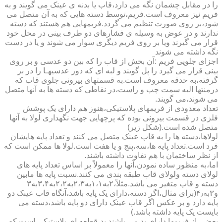
را در مقابل چشمان نگه می دارد،قاب یا بدنه ی عینک می گویند و به
فریم نیز معروف است.فریم،توسط دسته هایی که به آن متصل می
شود،بر روی صورت تنظیم می گردد.فریمهایی هم هستند که دسته
ندارند و در عوض به وسیله ی فشارهای دو طرف بینی در محل خود
قرار می گیرند ویا بر روی فریم دیگری سوار می شوند و یا در دست
نگه داشته می شوند
اجزای جلویی فریم :آن بخش از قاب را که بین دو عدسی و بر روی
بینی قرار می گیرد را پل گویند و لبه ای که دور عدسیهـا را در بر
گرفته،به حدقه معروف است.به قسمتهای بیرونی جلوی قاب که
درمنتها الیه سمت چپ و راست،در نقاطی که دسته ها به آنها متصل
می شوند،می گویند.
تعداد معدودی از فریمهای پلاستیکی،هنوز هم دارای یک پوشش
فلزی در قسمت بیرونی بوده که پرچهایی جهت نگهداری لولا به آنها
متصل شده است.(شکل زیر)
لولاها،دسته ها را به قاب عینک متصل می کنند و تعداد پایه هایشان
فرد است.تعداد پایه ها،سه،پنج و یا هفت است.لولا ها ممکن است که
از نظر ساختمان با هم تفاوت داشته باشند.
اما،به منظور ساده نمودن،آنها را معمولاً بر اساس تعداد پایه های
لولای دسته ولولای قاب طبقه بندی می کنند.نسبت پایه ها مابین
دسته و قاب متغیر می باشد.مثلاً،۲به۱،۱به۲،۳به۲،۲به۳،۴به۳
و۳به۴٫(برای مثال،اگر دسته،دارای یک پایه باشد،آنگاه قاب عینک دو
پایه دارد و بر عکس اگر قاب عینک دارای دو پایه باشد،دسته می
بایست یک پایه داشته باشد.)
بعضی از فریمها دارای پد می باشند.پد،قطعه ای پلاستیکی است که