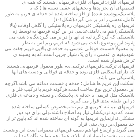
فریمهای فلزی:فریمهای فلزی،فریمهایی هستند که همه ی
قسمتهای آن بجز پدها و بخشهای عقبی دسته ها ( که با
پلاستیک،پوشیده شده) از فلز ساخته شده اند.حدقه ی فریم به طور
کامل،عدسی را در بر می گیرد.(شکل۱-۱)
فریمهای زه پلاستیکی :فریمهای زه پلاستیکی را گاهی اوقات (بالا
پلاستیکی) هم می نامند.عدسی در این گونه فریمها به توسط زه
پلاستیکی که گرداگرد لبه ی آنها را در بر می گیرد،نگاه داشته می
شوند.این موضوع باعث می شود که فریم،ریم لس به نظر
آید.معمولاً قسمت فوقانی عدسی،به حدقه ی بالایی فریم جفت می
شود.بقیه ی عدسی دارای یک شیار جزیی است،که به وسیله ی
تراش هموار شده است.
فریمهای ترکیبی:فریمهای ترکیبی،به طور معمول فریمهایی هستند
که دارای اسکلتی فلزی بوده و حدقه ی فوقانی و دسته های آنها
پلاستیکی می باشد.
اسکلت این فریم ها،شامل : حدقه و قسمت دماغه می باشد.اگرچه
این،معمول ترین نوع ساخت است،هرگونه فریم با ترکیب فلز و
پلاستیک مثل فریمی با حدقه ی پلاستیکی و دسته و دماغه ی فلزی
در این طبقه بندی قرار می گیرند.
فریمهای نیم تنه :فریمهای نیم تنه،مخصوص کسانی ساخته شده
است که دید نزدیکشان نیاز به اصلاح داشته،ولی برای دید دور
مشکلی ندارند.این فریمها به گونه ای ساخته شده اند که پایین تر از
حد معمول،بر روی بینی قرار
می گیرند و ارتفاع آنها هم نصف فریمهای معمولی است.این وضعیت
سبب می شود،تا بیماران از بالای عینک هم بتوانند نگاه کنند.این