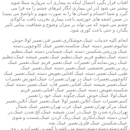
آفتاب قرار بگیرد احتمال اینکه به بیماری آب مروارید مبتلا شوید
بیشتر می شود (در این بیماری انگار لنزهای چشم را مه فرا می
گیرد و شما اجسام و انسان ها را به صورت مبهم و ناواضح می بینید)
در ضمن اشعه های خورشید باعث بیماری تخریب بافت ماکولای
چشم می شوند که می تواند بر میزان وضوح و شفافیت بینایی تاثیر
بگذارد و حتی باعث کوری شود.
انجام کلیه خدمات عینک,جوشکاری،تعمیر فنر،تعمیر لولا،جوش
تیتانیوم،تعمیر دسته عینک شکسته,تعمیر عینک کائوچویی,دسته
عینک ورزشی,شکستن دسته عینک,چسباندن دسته عینک,تنظیم
دسته عینک,تنظیم فریم عینک,تنظیم عینک,تعمیر شیشه عینک,تنظیم
عینک ریبن,نمایندگی تعمیرات عینک,تعمیر فریم عینک,تعمیر عینک
ری بن,تعمیر تخصصی عینک,تعمیر دسته عینک,تعمیر عینک
طبی,عینک,تعمیر دسته عینک افتابی,تعویض دسته عینک,تعمیر عینک
کائوچویی,تعمیرات عینک در تهران,تعمیرات عینک,آموزش تعمیرات
عینک,تعمیر شیشه عینک آفتابی,تعمیر قاب عینک,تعمیر دسته عینک
شکسته,تعویض دسته عینک,تعمیر عینک آفتابی,تعمیر فریم
عینک,لولا عینک,جوش عینک,چگونه عینک خود را تعمیر
کنیم,تعمیرات عینک آنلاین,تعمیر لولا عینک,تعمیر عینک آنلاین,تعمیر
عینک مرکز تهران,تعمیر عینک غرب تهران,تعمیر عینک شمال
تهران,پاره شدن نخ عینک,در آمدن شیشه عینک,کج شدن عینک,در
آمدن دسته عینک,آبکاری عینک,رنگ کردن عینک,شست و شوی
عینک,شکستن عینک فلزی,تعمیر عینک بچه
گانه,دسته,دسته,دسته,دسته می باشد.با کمترین تغییرات بر روی