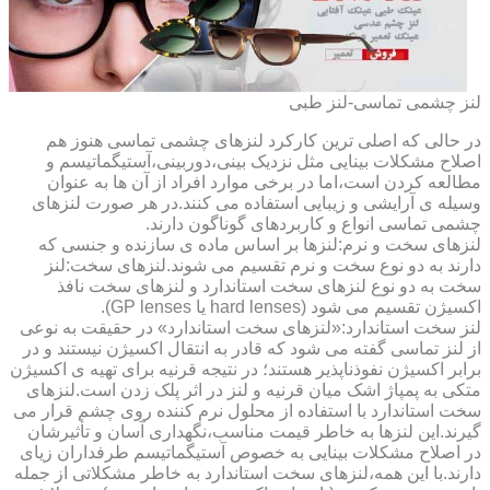
لنز چشمی تماسی-لنز طبی
در حالی که اصلی ترین کارکرد لنزهای چشمی تماسی هنوز هم
اصلاح مشکلات بینایی مثل نزدیک بینی،دوربینی،آستیگماتیسم و
مطالعه کردن است،اما در برخی موارد افراد از آن ها به عنوان
وسیله ی آرایشی و زیبایی استفاده می کنند.در هر صورت لنزهای
چشمی تماسی انواع و کاربردهای گوناگون دارند.
لنزهای سخت و نرم:لنزها بر اساس ماده ی سازنده و جنسی که
دارند به دو نوع سخت و نرم تقسیم می شوند.لنزهای سخت:لنز
سخت به دو نوع لنزهای سخت استاندارد و لنزهای سخت نافذ
اکسیژن تقسیم می شود (hard lenses یا GP lenses).
لنز سخت استاندارد:«لنزهای سخت استاندارد» در حقیقت به نوعی
از لنز تماسی گفته می شود که قادر به انتقال اکسیژن نیستند و در
برابر اکسیژن نفوذناپذیر هستند؛ در نتیجه قرنیه برای تهیه ی اکسیژن
متکی به پمپاژ اشک میان قرنیه و لنز در اثر پلک زدن است.لنزهای
سخت استاندارد با استفاده از محلول نرم کننده روی چشم قرار می
گیرند.این لنزها به خاطر قیمت مناسب،نگهداری آسان و تأثیرشان
در اصلاح مشکلات بینایی به خصوص آستیگماتیسم طرفداران زیای
دارند.با این همه،لنزهای سخت استاندارد به خاطر مشکلاتی از جمله