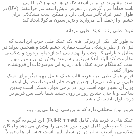
است،مقاومت در برابر اشعه UV در هر دو نوع A و B می
باشد.قطعاً قرار گرفتن در معرض تابش اشعه نور فرابنفش (UV) در
طول عمر افراد تأثیر بسزایی دارد و ممکن است مشکلاتی برای
چشم او ازجمله آب مروارید و دژنراسیون ماکولا،ایجاد کند.
عینک طبی زنانه-عینک طبی مردانه
به طور کلی یکی از ویژگی های یک عینک طبی خوب این است که
لنز آن از نظر پزشکی مناسب بیماری چشم باشد و همچنین بتواند در
مقابل خطراتی که چشم را تهدید می کند ازجمله برخورد و شکستی
مقاومت کند.البته انعکاس نور و سرعت پخش آن نیز بسیار مهم
است که هنگام خرید عینک باید درباره این موضوعات از فروشنده
سؤال کنید.
فریم:عینک طبی نیمه فریم قاب عینک عامل مهم دیگر برای عینک
طبی می باشد.فریم از چندین جهت حائز اهمیت است.اول اینکه
وزن آن بسیار مهم است زیرا در برخی موارد ممکن است چندین
ساعت و یا حتی چندین روز بر روی چشم شما باشد.پس فریم در
درجه اول باید سبک باشد.
فریم انواع مختلفی دارد که به بررسی آن ها می پردازیم.
عینک های با فریم های کامل (Full-Rimmed): این فریم به گونه ای
است که به طور کامل دور تا دور عدسی را پوشش می دهد و امکان
شکستی و آسیب به لنز در آن بسیار پایین است.جنس آن ها معمولاً