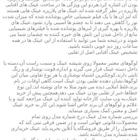
بودن آن اشاره کرد.هردو این ویژگی ها در ساخت عینک های آفتابی
پلاریزه در نظر گرفته شده اند.عینک های پلاریزه عینک هایی هستند
که لنز آن ها با یک فیلم شیمیایی خاص پوشانده شده که میزان شدت
نور را کاهش می دهند تا به چشم ها آسیبی وارد نشود.عینک های
پلاریزه با بهره گیری از لنزهای پوشانده شده با فیلترهای شیمیایی
مانع از داخل شدن این تابش های خیره کننده به چشمان شما می
شوند و درنتیجه شما می توانید با استفاده از این عینک ها در همه
ساعات روز دید خوبی داشته باشید.
تشخیص عینک آفتابی اصل از تقلبی
لوگوهای معتبر معمولا روی شیشه عینک و سمت راست آن،دسته یا
داخل دسته عینک قرار می گیرند و اندازه،فونت نوشتاری و رنگ
ثابتی دارند.کوچکترین اشتباه نوشتاری یا هر نوع تفاوتی میان این
لوگوها،نشان دهنده تقلبی بودن عینک است.گاهی اوقات در نام
برند،غلط املایی دیده می شود.مثلا به جای نوشته اند:.این نوع
خطاها،خبر از تقلبی بودن عینک می دهد.همچنین پیش از خرید
عینک،به وب سایت کارخانه تولید کننده آن عینک مراجعه کنید و با
علائم و لوگوهای آن برند خاص آشنا شوید.این کار به خرید عینک
اصل و معتبر،کمک بسیاری مینماید.
بررسی شماره مدل عینک درج شماره مدل روی تمام
محصولات،قانونی جهانی است و در ضمن فرقی نمی کند که
محصول را از طریق فروشگاه یا آنلاین بخرید.باید عینک خریداری
شده،شماره مدل داشته باشد.