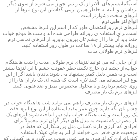
آستیگماتیسم های بالاتر از یک و نیم تجویز نمی شوند.از سوی دیگر
برداشتن و البته به خاطر همین نرمی،گذاشتن این نوع لنزها از
لنزهای سخت دشوارتر است.
انواع لنز طبی نرم
لنزهای نرم روزانه:همان طور که از اسم این لنزها مشخص
است،برای استفاده ی روزانه طراحی شده اند و شب ها موقع خواب
حتما باید آن ها را از چشم تان بیرون بیاورید.از لنزهای تماسی نرم
روزانه نباید بیشتر از ۱۸ ساعت در طول روز استفاده کنید.
لنزهای نرم طولانی مدت
از آن جایی که می توانید لنزهای نرم طولانی مدت را شب ها،هنگام
خواب،از چشم تان خارج نکنید،خطر عفونت چشم با این لنزها بیشتر
است و به همین دلیل کمتر پیشنهاد می شوند.یادتان باشد اگر از این
نوع لنز استفاده می کنید لازم است که هفته ای یک بار آن ها را از
روی چشم بردارید و با محلول مخصوص تمیز و ضدعفونی کنید.
لنزهای نرم یک بار مصرف
لنزهای نرم یک بار مصرف را هم نمی توانید شب ها هنگام خواب در
چشم تان نگه دارید،چون عمر مفید استفاده از این نوع لنزها فقط
یک روز است و شب،هنگام خواب،باید دور انداخته شوند.لنزهای یک
بار مصرف که نسبت به مدل های دیگر گران ترند،معمولاً برای
افرادی که آلرژی دارند،کسانی مثل ورزشکاران که فقط در
موقعیت های خاص می خواهند از لنز به جای عینک استفاده
کنند،افرادی که لنزشان به سرعت رسوب می گیرد و نیز کسانی که