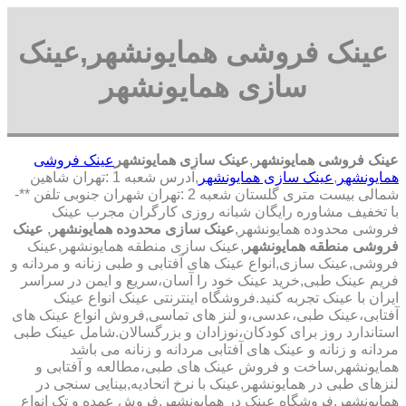
عینک فروشی همایونشهر,عینک
سازی همایونشهر
عینک فروشی همایونشهر
,
عینک سازی همایونشهر
عینک فروشی
همایونشهر
,
عینک سازی همایونشهر
,آدرس شعبه 1 :تهران شاهین
شمالی بیست متری گلستان شعبه 2 :تهران شهران جنوبی تلفن **-
با تخفیف مشاوره رایگان شبانه روزی کارگران مجرب عینک
فروشی محدوده همایونشهر,
عینک سازی محدوده همایونشهر
,
عینک
فروشی منطقه همایونشهر
,عینک سازی منطقه همایونشهر,عینک
فروشی,عینک سازی,انواع عینک های آفتابی و طبی زنانه و مردانه و
فریم عینک طبی,خرید عینک خود را آسان،سریع و ایمن در سراسر
ایران با عینک تجربه کنید.فروشگاه اینترنتی عینک انواع عینک
آفتابی،عینک طبی،عدسی،و لنز های تماسی,فروش انواع عینک های
استاندارد روز برای کودکان،نوزادان و بزرگسالان.شامل عینک طبی
مردانه و زنانه و عینک های آفتابی مردانه و زنانه می باشد
همایونشهر,ساخت و فروش عینک های طبی،مطالعه و آفتابی و
لنزهای طبی در همایونشهر,عینک با نرخ اتحادیه,بینایی سنجی در
همایونشهر,فروشگاه عینک در همایونشهر,فروش عمده و تک انواع