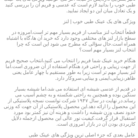
طبی خوب را بدانید لازم است که عدسی و فریم آن را بررسی کنید
و یک تعادل میان این دو ایجاد نمایید.
ویژگی های یک عینک طبی خوب | لنز
قطعاً انتخاب لنز مناسب از فریم بسیار مهم تر است.امروزه در
سطح بازار لنز های مختلفی وجود دارد که خرید آن ها،گاه با اشتباه
همراه است.حال سؤالی که مطرح می شود این است که چرا
انتخاب لنز بسیار مهم است؟
هنگام خرید عینک شما فریم را انتخاب می کنید،انتخاب صحیح فریم
از جهت زیبایی و راحتی فرد هنگام استفاده از آن ضروری است.اما
لنز بسیار مهم تر است زیرا به طور مستقیم با چهار عامل یعنی
ظاهر،زیبایی،ایمنی و بینایی،سروکار دارد.
در قدیم از عدسی شیشه ای استفاده می شد،اما شیشه بسیار
سنگین بوده و همچنین به راحتی شکسته و به چشم آسیب می
رساند.در نهایت در سال ۱۹۴۷ شرکت توانست نسخه پلاستیکی از
این محصول را ارائه دهد.این محصول پلاستیکی از آن جهت که وزنی
حدود نصف وزن شیشه را داشت و هزینه آن نیز کمتر بود مورد
استقبال قرار گرفت.کیفیت نور عالی این محصول ازجمله دلایل
کاربردی بودن آن در بازار امروزی است.
عامل بعدی که جزء اصلی ترین ویژگی های عینک طبی