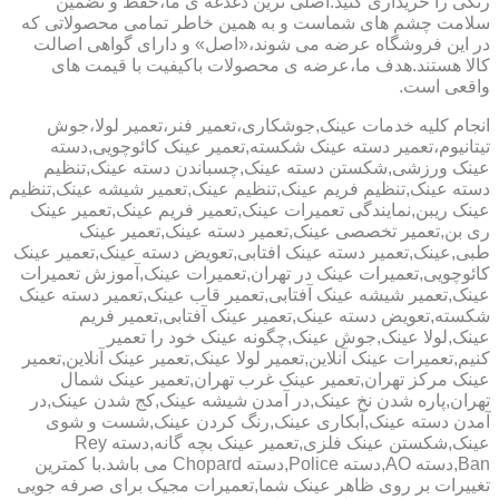
رنگی را خریداری کنید.اصلی ترین دغدغه ی ما،حفظ و تضمین
سلامت چشم های شماست و به همین خاطر تمامی محصولاتی که
در این فروشگاه عرضه می شوند،«اصل» و دارای گواهی اصالت
کالا هستند.هدف ما،عرضه ی محصولات باکیفیت با قیمت های
واقعی است.
انجام کلیه خدمات عینک,جوشکاری،تعمیر فنر،تعمیر لولا،جوش
تیتانیوم،تعمیر دسته عینک شکسته,تعمیر عینک کائوچویی,دسته
عینک ورزشی,شکستن دسته عینک,چسباندن دسته عینک,تنظیم
دسته عینک,تنظیم فریم عینک,تنظیم عینک,تعمیر شیشه عینک,تنظیم
عینک ریبن,نمایندگی تعمیرات عینک,تعمیر فریم عینک,تعمیر عینک
ری بن,تعمیر تخصصی عینک,تعمیر دسته عینک,تعمیر عینک
طبی,عینک,تعمیر دسته عینک افتابی,تعویض دسته عینک,تعمیر عینک
کائوچویی,تعمیرات عینک در تهران,تعمیرات عینک,آموزش تعمیرات
عینک,تعمیر شیشه عینک آفتابی,تعمیر قاب عینک,تعمیر دسته عینک
شکسته,تعویض دسته عینک,تعمیر عینک آفتابی,تعمیر فریم
عینک,لولا عینک,جوش عینک,چگونه عینک خود را تعمیر
کنیم,تعمیرات عینک آنلاین,تعمیر لولا عینک,تعمیر عینک آنلاین,تعمیر
عینک مرکز تهران,تعمیر عینک غرب تهران,تعمیر عینک شمال
تهران,پاره شدن نخ عینک,در آمدن شیشه عینک,کج شدن عینک,در
آمدن دسته عینک,آبکاری عینک,رنگ کردن عینک,شست و شوی
عینک,شکستن عینک فلزی,تعمیر عینک بچه گانه,دسته Rey
Ban,دسته AO,دسته Police,دسته Chopard می باشد.با کمترین
تغییرات بر روی ظاهر عینک شما,تعمیرات مجیک برای صرفه جویی