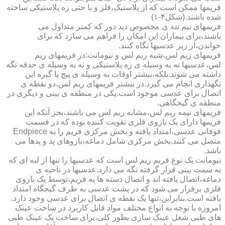
فریمها ممکن است که از پلاستیک،فلز و یا حتی زه پلاستیکی ساخته
شده باشند.(شکل۴-۱)
فریمهای نیم تنه ی مخصوص دید دور که کمتر متداول می
باشند،برای بیماران این امکان را فراهم می سازد که برای
خواندن،از زیر عدسیها نگاه کنند.
فریمهای ریم لس،شبه ریم لس و نیومانت:در فریمهای ریم
لس،عدسیها نه به وسیله ی زه پلاستیکی و نه به وسیله ی حدقه نگه
داشته می شوند.بلکه،بیشتر اوقات به وسیله ی پیچ یا گیره این
نگهداری انجام می گیرد.در بیشتر فریمهای ریم لس،دو نقطه ی
اتصال برای عدسی موجود است.یکی در منطقه ی بینی و دیگری در
منطقه ی گیجگاهی.
فریمهای نیمه ریم لس،مشابه ریم لس می باشند،بجز آنکه این
فریمها دارای یک بازوی فلزی تقویت کننده بوده که در قسمت
فوقانی عدسی،امتداد یافته و بخش مرکزی فریم را به Endpiece
متصل می کنند.بخش مرکزی شامل دماغه،بازوهای پد و پدها می
باشد.
نیومانت یک نوع فریم ریم لس است که عدسیها را تنها از لبه ای که
به سمت بینی قرار گرفته نگه می دارد.عدسیها در ناحیه ی
دماغه،اتصال یافته اند و اتصال دسته ها به فریم،توسط یک بازوی
فلزی برقرار می شود که در پشت عدسی به طرف گیجگاه امتداد
یافته است.بنابراین،تنها یک نقطه ی اتصال برای عدسی وجود دارد.
امروزه با توجه به انواع مختلف مواد قابل کاربرد در ساخت عینک
های طبی شغل عینک سازی بطور کلی،برای ساخت یک عینک طبی