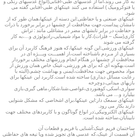
به کار می روند،اما از عدسیهای طبی-آفتابی(انواع عدسیهای رنگی و
یا فتوکرومیک ) استفاده می کنند عینکهای طبی-آفتابی گفته می
شود.
عینکهای صنعتی و یا حفاظتی:این دسته از عینکها،همان طور که از
نامشان پیداست،جهت محافظت از چشمها در برابر برخورد با ذرات
و حفاظت در برابر تابشهای مضر در مشاغلی مانند : تراش
کاری(سنگ – فلزات)،کار با مواد شیمیایی،رادیولوژی و…،به کار
گرفته می شوند
عینکهای ورزشی:این گونه عینکها،که هنوز فرهنگ کاربرد آن برای
بسیاری از مـردم ناشناخته است،از اهمیـــت ویـــژه ای در
محافظت از چشمها در هنگام انجام ورزشهای مختلف برخوردار
است.به­گونه ای که برای هر ورزشی،عینک خاص همان ورزش از
مواد مخصوص جهت محافظت،ایمنی و بهداشت چشم،(البته با
رعایت مسائل دیداری) ساخته شده است.کاربرد این عینکها برای
بازیهای میدانی،دوچرخه
سواری،اسکی،کوهنوردی،غواصی،شنا،شکار،ماهی گیری،بازی
بیلیارد و… می باشد.
عینکهای سمعک دار:این عینکها،برای اشخاصی که مشکل شنوایی
دارند بکار می رود.
عینکهای الکترونیکی:در انواع گوناگون و با کاربردهای مختلف جهت
نابینایان،ساخته شده است.
ساختمان فریم عینک:آشنایی با فریم و قطعات آن
آن قسمت از عینک،که عدسی های تجویز شده ویا تیغه های حفاظتی