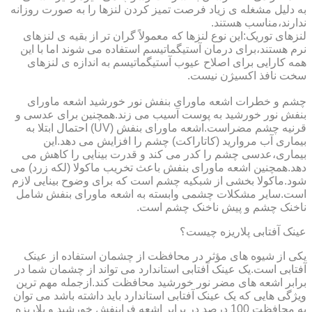
به دلیل مشغله ی زیاد فرصت تمیز کردن لنزها را به صورت روزانه
ندارند،مناسب هستند.
لنزهای توریک:این نوع لنزها که معمولاً گران تر از بقیه ی لنزهای
نرم هستند،برای درمان آستیگماتیسم استفاده می شوند اما با این
همه کارایی برای اصلاح عیوب آستیگماتیسم به اندازه ی لنزهای
سخت نافذ اکسیژن نیست.
چشم و خطرات اشعه ماورای بنفش نور خورشید اشعه ماورای
بنفش نور خورشید به پوست آسیب می زند.همچنین برای عدسی و
قرنیه چشم مضراست.اشعه ماورای بنفش (UV) احتمال ابتلا به
بیماری آب مروارید (کاتاراکت) چشم را افزایش می دهد.این
بیماری،عدسی چشم را کدر می کند و قدرت بینایی را کاهش می
دهد.همچنین اشعه ماورای بنفش باعث تخریب ماکولا (لکه زرد) می
شود.ماکولا بخشی از شبکیه چشم است که برای وضوح بینایی لازم
است.سایر مشکلات چشمی وابسته به اشعه ماورای بنفش شامل
ناخنک چشم و پیش ناخنک چشم است.
عینک آفتابی پلاریزه چیست؟
یکی از شیوه های مؤثر در محافظت از چشمان استفاده از عینک
آفتابی است.یک عینک آفتابی استاندارد می تواند از چشمان شما در
برابر اشعه های مضر نور خورشید محافظت کند.ازجمله مهم ترین
ویژگی هایی که یک عینک آفتابی استاندارد باید داشته باشد می توان
به محافظت 100 درصد در برابر اشعه فرابنفش خورشید و پلاریزه