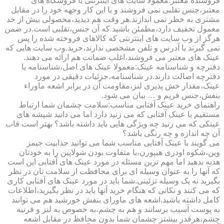
فروشنده معتبر:معمولا سایت های اینترنتی یا فروشگاه های
معتبر،جنس تقلبی نمی فروشند و با این کار وجهه خود را در مقابل
مشتری به خطر نمی اندازند.هر وقت هم دیدید،محصولی بیش از حد
معمول تخفیف دارد،مطمئن باشید که آن جنس،تقلبی است.در ضمن
هرگز از وب سایت های اینترنتی که کالاهای فروخته شده را پس
نمی گیرند یا آدرس و تلفن مشخصی ندارند،خرید.وب سایت هایی که
عینک های معتبر می فروشند،اغلب ضمانت هم ارائه می دهند.
دفترچه و شناسنامه عینک:معمولا عینک های اصل،شناسنامه یا
دفترچه اصالت دارند.در شناسنامه،جزئیات دقیقی در مورد
عینک،مقدار خش پذیری لنز،مقاومت آن در برابر اشعه ماوراء
بنفش،جنس فریم و … بیان می شود.
راهنمای خرید عینک آفتابی مناسب:سلامت چشمان شما ارتباط
مستقیم با عینک آفتابی که می زنید دارد اما می دانید شیشه های
عینکی که می زنید چه ویژگی هایی باید داشته باشد؟ بهتر است قاب
آن چه اندازه و چه رنگی باشد؟
می گویند با عینک آفتابی مناسب شما می توانید جذابیت جیمز
وین،شکوه اودری هیپورن،یا متفاوت بودن شولاپین را به خودتان
هدیه بدهید اما مهم ترین مسئله در مورد عینک های آفتابی این است
که آنها را به عنوان وسیله ای برای محافظت از سلامت تان در نظر
بگیرید نه یک وسیله تزئینی.شما باید در مورد عینک های آفتابی کاری
که می کنند و نکاتی که هنگام خرید آنها باید در نظر بگیرید،اطلاعات
کامل داشته باشید.اشعه های ماورای بنفش خورشید هم می توانند
به پوست آسیب برسانند و هم به چشم،به خصوص به لنز و قرنیه
چشم،هرقدر بیشتر چشمان شما بدون محافظ در مقابل اشعه