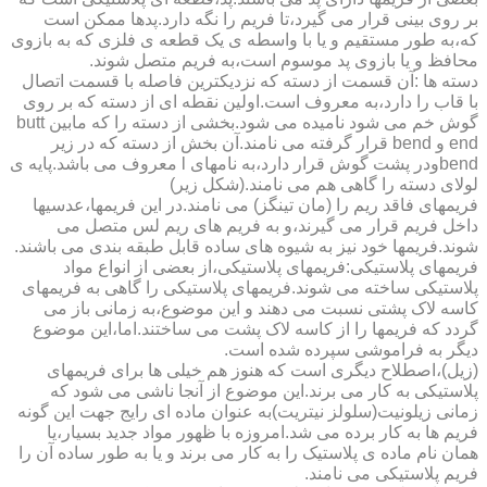
بر روی بینی قرار می گیرد،تا فریم را نگه دارد.پدها ممکن است
که،به طور مستقیم و یا با واسطه ی یک قطعه ی فلزی که به بازوی
محافظ و یا بازوی پد موسوم است،به فریم متصل شوند.
دسته ها :آن قسمت از دسته که نزدیکترین فاصله با قسمت اتصال
با قاب را دارد،به معروف است.اولین نقطه ای از دسته که بر روی
گوش خم می شود نامیده می شود.بخشی از دسته را که مابین butt
end و bend قرار گرفته می نامند.آن بخش از دسته که در زیر
bendودر پشت گوش قرار دارد،به نامهای l معروف می باشد.پایه ی
لولای دسته را گاهی هم می نامند.(شکل زیر)
فریمهای فاقد ریم را (مان تینگز) می نامند.در این فریمها،عدسیها
داخل فریم قرار می گیرند،و به فریم های ریم لس متصل می
شوند.فریمها خود نیز به شیوه های ساده قابل طبقه بندی می باشند.
فریمهای پلاستیکی:فریمهای پلاستیکی،از بعضی از انواع مواد
پلاستیکی ساخته می شوند.فریمهای پلاستیکی را گاهی به فریمهای
کاسه لاک پشتی نسبت می دهند و این موضوع،به زمانی باز می
گردد که فریمها را از کاسه لاک پشت می ساختند.اما،این موضوع
دیگر به فراموشی سپرده شده است.
(زیل)،اصطلاح دیگری است که هنوز هم خیلی ها برای فریمهای
پلاستیکی به کار می برند.این موضوع از آنجا ناشی می شود که
زمانی زیلونیت(سلولز نیتریت)به عنوان ماده ای رایج جهت این گونه
فریم ها به کار برده می شد.امروزه با ظهور مواد جدید بسیار،یا
همان نام ماده ی پلاستیک را به کار می برند و یا به طور ساده آن را
فریم پلاستیکی می نامند.