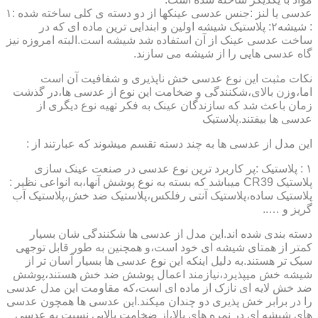
عدسی یا لنز :جنس عدسی عینکها از دو دسته ی کلی ساخته شده :۱
: شیشه۲: پلاستیک شیشه اولین و ابندایی ترین ماده ای که در
ساخت عدسی عینک از آن استفاده شد شیشه است.البته امروزه نیز
گاه عدسی هایی را از شیشه می سازند.
نکات مثبت این نوع عدسی خش ناپذیری و شفافیت آن است
اما،وزن بالای،شکنندگی و ضخامت این نوع از عدسی ها،در گذشت
زمان باعث شد که سازندگان عینک به فکر تهیه نوع دیگری از
عدسی ها بیفتند.پلاستیک
این مدل از عدسی ها به چند دسته تقسم میشوند که عبارتند از :
۱ : پلاستیک :پر کاربرد ترین نوع عدسی در صنعت عینک سازی
پلاستیک CR39 میباشد که بسته به نوع پوشش آنها،به انواعی نظیر :
پلاستیک ساده،پلاستیک آنتی رفلکس،پلاستیک ضد خش،پلاستیک آب
گریز و …..
دسته بندی شده اند.این مدل از عدسی ها شکنندگی شان بسیار
کمتر از همتای شیشه ای خود است،و همچنین به طور قابل توجهی
سبک تر هستند.به دلیل اینکه این نوع عدسی ها بسیار آسان تر از
شیشه خش میپذیرد،نیازمند اعمال پوشش ضد خش هستند،پوشش
ضد خش لایه ای نازک از ماده ای است،که مقاومت این مدل عدسی
را در برابر خش پذیری دو چندان میکند.این عدسی ها همچون عدسی
های شیشه ای در نمره های بالا،از ضخامت بالایی نسبت به عدسی