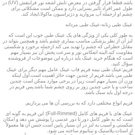
باشد.قطعاً قرار گرفتن در معرض تابش اشعه نور فرابنفش (UV) در
طول عمر افراد تأثیر بسزایی دارد و ممکن است مشکلاتی برای
چشم او ازجمله آب مروارید و دژنراسیون ماکولا،ایجاد کند.
عینک طبی زنانه-عینک طبی مردانه
به طور کلی یکی از ویژگی های یک عینک طبی خوب این است که
لنز آن از نظر پزشکی مناسب بیماری چشم باشد و همچنین بتواند در
مقابل خطراتی که چشم را تهدید می کند ازجمله برخورد و شکستی
مقاومت کند.البته انعکاس نور و سرعت پخش آن نیز بسیار مهم
است که هنگام خرید عینک باید درباره این موضوعات از فروشنده
سؤال کنید.
فریم:عینک طبی نیمه فریم قاب عینک عامل مهم دیگر برای عینک
طبی می باشد.فریم از چندین جهت حائز اهمیت است.اول اینکه
وزن آن بسیار مهم است زیرا در برخی موارد ممکن است چندین
ساعت و یا حتی چندین روز بر روی چشم شما باشد.پس فریم در
درجه اول باید سبک باشد.
فریم انواع مختلفی دارد که به بررسی آن ها می پردازیم.
عینک های با فریم های کامل (Full-Rimmed): این فریم به گونه ای
است که به طور کامل دور تا دور عدسی را پوشش می دهد و امکان
شکستی و آسیب به لنز در آن بسیار پایین است.جنس آن ها معمولاً
از استات،پلاستیک و تیتانیوم ساخته می شود.