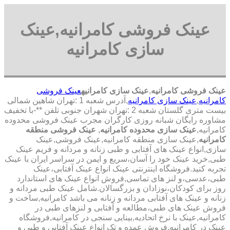
عینک فروشی کامرانیه,عینک
سازی کامرانیه
عینک فروشی کامرانیه
,
عینک سازی کامرانیه
عینک فروشی
کامرانیه
,
عینک سازی کامرانیه
,آدرس شعبه 1 :تهران شاهین شمالی
بیست متری گلستان شعبه 2 :تهران شهران جنوبی تلفن **-با تخفیف
مشاوره رایگان شبانه روزی کارگران مجرب عینک فروشی محدوده
کامرانیه,
عینک سازی محدوده کامرانیه
,
عینک فروشی منطقه
کامرانیه
,عینک سازی منطقه کامرانیه,عینک فروشی,عینک
سازی,انواع عینک های آفتابی و طبی زنانه و مردانه و فریم عینک
طبی,خرید عینک خود را آسان،سریع و ایمن در سراسر ایران با عینک
تجربه کنید.فروشگاه اینترنتی عینک انواع عینک آفتابی،عینک
طبی،عدسی،و لنز های تماسی,فروش انواع عینک های استاندارد
روز برای کودکان،نوزادان و بزرگسالان.شامل عینک طبی مردانه و
زنانه و عینک های آفتابی مردانه و زنانه می باشد کامرانیه,ساخت و
فروش عینک های طبی،مطالعه و آفتابی و لنزهای طبی در
کامرانیه,عینک با نرخ اتحادیه,بینایی سنجی در کامرانیه,فروشگاه
عینک در کامرانیه,فروش عمده و تک انواع عینک آفتابی و طبی و