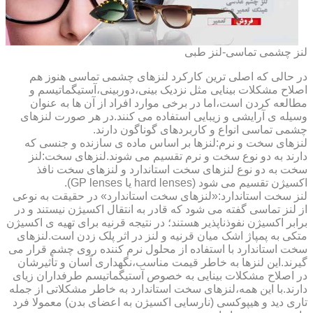
لنز چشمی تماسی-لنز طبی
در حالی که اصلی ترین کارکرد لنزهای چشمی تماسی هنوز هم
اصلاح مشکلات بینایی مثل نزدیک بینی،دوربینی،آستیگماتیسم و
مطالعه کردن است،اما در برخی موارد افراد از آن ها به عنوان
وسیله ی آرایشی و زیبایی استفاده می کنند.در هر صورت لنزهای
چشمی تماسی انواع و کاربردهای گوناگون دارند.
لنزهای سخت و نرم:لنزها بر اساس ماده ی سازنده و جنسی که
دارند به دو نوع سخت و نرم تقسیم می شوند.لنزهای سخت:لنز
سخت به دو نوع لنزهای سخت استاندارد و لنزهای سخت نافذ
اکسیژن تقسیم می شود (hard lenses یا GP lenses).
لنز سخت استاندارد:«لنزهای سخت استاندارد» در حقیقت به نوعی
از لنز تماسی گفته می شود که قادر به انتقال اکسیژن نیستند و در
برابر اکسیژن نفوذناپذیر هستند؛ در نتیجه قرنیه برای تهیه ی اکسیژن
متکی به پمپاژ اشک میان قرنیه و لنز در اثر پلک زدن است.لنزهای
سخت استاندارد با استفاده از محلول نرم کننده روی چشم قرار می
گیرند.این لنزها به خاطر قیمت مناسب،نگهداری آسان و تأثیرشان
در اصلاح مشکلات بینایی به خصوص آستیگماتیسم طرفداران زیای
دارند.با این همه،لنزهای سخت استاندارد به خاطر مشکلاتی از جمله
تاری دید و هیپوکسی (نارسایی اکسیژن به اعضای بدن) معمولا فرد