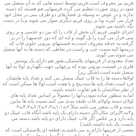
فریم نیز معروف است.فریم،توسط دسته هایی که به آن متصل می
شود،بر روی صورت تنظیم می گردد.فریمهایی هم هستند که دسته
ندارند و در عوض به وسیله ی فشارهای دو طرف بینی در محل خود
قرار می گیرند ویا بر روی فریم دیگری سوار می شوند و یا در دست
نگه داشته می شوند
اجزای جلویی فریم :آن بخش از قاب را که بین دو عدسی و بر روی
بینی قرار می گیرد را پل گویند و لبه ای که دور عدسیهـا را در بر
گرفته،به حدقه معروف است.به قسمتهای بیرونی جلوی قاب که
درمنتها الیه سمت چپ و راست،در نقاطی که دسته ها به آنها متصل
می شوند،می گویند.
تعداد معدودی از فریمهای پلاستیکی،هنوز هم دارای یک پوشش
فلزی در قسمت بیرونی بوده که پرچهایی جهت نگهداری لولا به آنها
متصل شده است.(شکل زیر)
لولاها،دسته ها را به قاب عینک متصل می کنند و تعداد پایه هایشان
فرد است.تعداد پایه ها،سه،پنج و یا هفت است.لولا ها ممکن است که
از نظر ساختمان با هم تفاوت داشته باشند.
اما،به منظور ساده نمودن،آنها را معمولاً بر اساس تعداد پایه های
لولای دسته ولولای قاب طبقه بندی می کنند.نسبت پایه ها مابین
دسته و قاب متغیر می باشد.مثلاً،۲به۱،۱به۲،۳به۲،۲به۳،۴به۳
و۳به۴٫(برای مثال،اگر دسته،دارای یک پایه باشد،آنگاه قاب عینک دو
پایه دارد و بر عکس اگر قاب عینک دارای دو پایه باشد،دسته می
بایست یک پایه داشته باشد.)
بعضی از فریمها دارای پد می باشند.پد،قطعه ای پلاستیکی است که
بر روی بینی قرار می گیرد،تا فریم را نگه دارد.پدها ممکن است