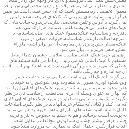
معتبر،جنس تقلبی نمی فروشند و با این کار وجهه خود را در مقابل
مشتری به خطر نمی اندازند.هر وقت هم دیدید،محصولی بیش از حد
معمول تخفیف دارد،مطمئن باشید که آن جنس،تقلبی است.در ضمن
هرگز از وب سایت های اینترنتی که کالاهای فروخته شده را پس
نمی گیرند یا آدرس و تلفن مشخصی ندارند،خرید.وب سایت هایی که
عینک های معتبر می فروشند،اغلب ضمانت هم ارائه می دهند.
دفترچه و شناسنامه عینک:معمولا عینک های اصل،شناسنامه یا
دفترچه اصالت دارند.در شناسنامه،جزئیات دقیقی در مورد
عینک،مقدار خش پذیری لنز،مقاومت آن در برابر اشعه ماوراء
بنفش،جنس فریم و … بیان می شود.
راهنمای خرید عینک آفتابی مناسب:سلامت چشمان شما ارتباط
مستقیم با عینک آفتابی که می زنید دارد اما می دانید شیشه های
عینکی که می زنید چه ویژگی هایی باید داشته باشد؟ بهتر است قاب
آن چه اندازه و چه رنگی باشد؟
می گویند با عینک آفتابی مناسب شما می توانید جذابیت جیمز
وین،شکوه اودری هیپورن،یا متفاوت بودن شولاپین را به خودتان
هدیه بدهید اما مهم ترین مسئله در مورد عینک های آفتابی این است
که آنها را به عنوان وسیله ای برای محافظت از سلامت تان در نظر
بگیرید نه یک وسیله تزئینی.شما باید در مورد عینک های آفتابی کاری
که می کنند و نکاتی که هنگام خرید آنها باید در نظر بگیرید،اطلاعات
کامل داشته باشید.اشعه های ماورای بنفش خورشید هم می توانند
به پوست آسیب برسانند و هم به چشم،به خصوص به لنز و قرنیه
چشم،هرقدر بیشتر چشمان شما بدون محافظ در مقابل اشعه
آفتاب قرار بگیرد احتمال اینکه به بیماری آب مروارید مبتلا شوید