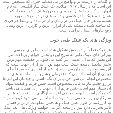
و کلمات را درشت تر و واضح تر می دید.اما چیزی که مشخص است
این است که در سال ۱۷۲۷ میلادی یک عینک ساز انگلیسی ؛به نام
ادوارد اسکارلت استایل امروزی و مدرن عینک را توسعه داد،که
همان بدنه عینک با دو عدسی و دسته های در دو طرف صورت
هستند.به هر حال عینک در هر زمان و از هر ماده و توسط هر فردی
که ساخته شده باشد؛به یکی از ابزاری ترین و کاربردی ترین وسایل
رفع نیازهای انسان درامده است.
ویژگی های یک عینک طبی خوب
هر عینک قطعاً از دو بخش تشکیل شده است.ما برای بررسی
ویژگی های عینک طبی به شرح این دو بخش خواهیم پرداخت.لنز:
این بخش که به آن عدسی نیز گفته می شود،در حقیقت مهم ترین
بخش تشکیل دهنده عینک است.مهم بودن لنز از آن جهت است که
این وسیله جهت درمان می باشد.(به غیر از افرادی که صرفاً برای
زیبایی از آن استفاده می کنند) درمان چشم به واسطه لنز های
مخصوص انجام می شود فریم: برای نگه داشتن و چیدمان این لنز ها
بر رو چشم،نیاز به قابی مخصوص است.جنس فریم و کیفیت مواد
آن بسیار مهم است.جنس فریم از آن جهت دارای اهمیت می باشد
که ممکن است با پوست برخی افراد سازگاری نداشته باشد.عدم
سازگاری با پوست می تواند موجب التهاب پوستی شود.کیفیت مواد
به کاررفته،در طول عمر عینک و همچنین مقاومت در برابر فشار
تأثیر بسزایی دارد.پس در نتیجه اگر می خواهید ویژگی های یک عینک
طبی خوب را بدانید لازم است که عدسی و فریم آن را بررسی کنید