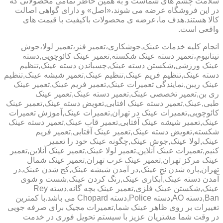
سلامت چشم های شماست و به همین خاطر تمامی محصولاتی که
در این فروشگاه عرضه می شوند،«اصل» و دارای گواهی اصالت
کالا هستند.هدف ما،عرضه ی محصولات باکیفیت با قیمت های
واقعی است.
انجام کلیه خدمات عینک,جوشکاری،تعمیر فنر،تعمیر لولا،جوش
تیتانیوم،تعمیر دسته عینک شکسته,تعمیر عینک کائوچویی,دسته
عینک ورزشی,شکستن دسته عینک,چسباندن دسته عینک,تنظیم
دسته عینک,تنظیم فریم عینک,تنظیم عینک,تعمیر شیشه عینک,تنظیم
عینک ریبن,نمایندگی تعمیرات عینک,تعمیر فریم عینک,تعمیر عینک
ری بن,تعمیر تخصصی عینک,تعمیر دسته عینک,تعمیر عینک
طبی,عینک,تعمیر دسته عینک افتابی,تعویض دسته عینک,تعمیر عینک
کائوچویی,تعمیرات عینک در تهران,تعمیرات عینک,آموزش تعمیرات
عینک,تعمیر شیشه عینک آفتابی,تعمیر قاب عینک,تعمیر دسته عینک
شکسته,تعویض دسته عینک,تعمیر عینک آفتابی,تعمیر فریم
عینک,لولا عینک,جوش عینک,چگونه عینک خود را تعمیر
کنیم,تعمیرات عینک آنلاین,تعمیر لولا عینک,تعمیر عینک آنلاین,تعمیر
عینک مرکز تهران,تعمیر عینک غرب تهران,تعمیر عینک شمال
تهران,پاره شدن نخ عینک,در آمدن شیشه عینک,کج شدن عینک,در
آمدن دسته عینک,آبکاری عینک,رنگ کردن عینک,شست و شوی
عینک,شکستن عینک فلزی,تعمیر عینک بچه گانه,دسته Rey
Ban,دسته AO,دسته Police,دسته Chopard می باشد.با کمترین
تغییرات بر روی ظاهر عینک شما,تعمیرات مجیک برای صرفه جویی
در وقت شما مشتریان عزیز با سیستم تحویل فوری در خدمت