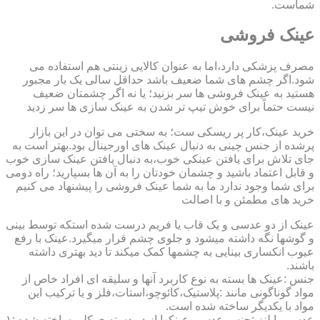
شماست.
عینک فروشی
مصرف پزشکی دارد،اما به عنوان کالایی زینتی هم استفاده می
شود.اگر چشم های شما ضعیف باشد حداقل سالی یک بار مجبور
هستید به عینک فروشی ها سر بزنید؛ یا نه اگر چشمتان ضعیف
نیست حتماً برای خوش تیپ تر شدن به عینک سازی ها سر زدید
خرید عینک،کار پر ریسکی ست؛ به سختی می توان در این بازار
پرشده از جنس چینی به دنبال عینک های اورجینال بود.بهتر است به
جای تلاش برای یافتن عینکی خوب،به دنبال یافتن عینک سازی خوب
و قابل اعتماد باشید و چشمان خودتان را به آن ها بسپارید؛ راه دومی
برای شما وجود ندارد ما به شما عینک فروشی را پیشنهاد می کنیم
خرید های مطمئن و با اصالت
عینک از دو عدسی و یک قاب یا فریم درست شده استکه توسط بینی
و گوشها نگه داشته میشود و جلوی چشم قرار میگیرد.عینک با رفع
عیوب انکساری بینایی به چشمها کمک میکند تا دید بهتری داشته
باشند.
جنس :عینک ها بسته به نوع کاربرد آنها و سلیقه ای افراد خاص از
مواد گوناگونی مانند :پلاستیک،کائوچو،استات،فلز و یا ترکیب این
مواد با یکدیگر ساخته شده است.
عدسی یا لنز :جنس عدسی عینکها از دو دسته ی کلی ساخته شده :۱