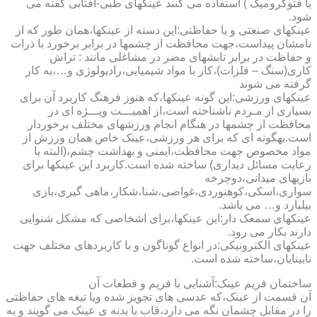
یا فتوکرومیک ) استفاده می کنند عینکهای طبی-آفتابی گفته می
شود.
عینکهای صنعتی و یا حفاظتی:این دسته از عینکها،همان طور که از
نامشان پیداست،جهت محافظت از چشمها در برابر برخورد با ذرات
و حفاظت در برابر تابشهای مضر در مشاغلی مانند : تراش
کاری(سنگ – فلزات)،کار با مواد شیمیایی،رادیولوژی و…،به کار
گرفته می شوند
عینکهای ورزشی:این گونه عینکها،که هنوز فرهنگ کاربرد آن برای
بسیاری از مـردم ناشناخته است،از اهمیـــت ویـــژه ای در
محافظت از چشمها در هنگام انجام ورزشهای مختلف برخوردار
است.به­گونه ای که برای هر ورزشی،عینک خاص همان ورزش از
مواد مخصوص جهت محافظت،ایمنی و بهداشت چشم،(البته با
رعایت مسائل دیداری) ساخته شده است.کاربرد این عینکها برای
بازیهای میدانی،دوچرخه
سواری،اسکی،کوهنوردی،غواصی،شنا،شکار،ماهی گیری،بازی
بیلیارد و… می باشد.
عینکهای سمعک دار:این عینکها،برای اشخاصی که مشکل شنوایی
دارند بکار می رود.
عینکهای الکترونیکی:در انواع گوناگون و با کاربردهای مختلف جهت
نابینایان،ساخته شده است.
ساختمان فریم عینک:آشنایی با فریم و قطعات آن
آن قسمت از عینک،که عدسی های تجویز شده ویا تیغه های حفاظتی
را در مقابل چشمان نگه می دارد،قاب یا بدنه ی عینک می گویند و به