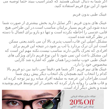
اگر شما به دنبال عینکی هستید که کمتر آسیب ببیند حتماً توصیه می
شود از این نوع فریم استفاده کنید.
عینک طبی بدون فریم
عینک های بدون فریم : اگر تمایل دارید بخش بیشتری از صورت شما
دیده شود،این فریم بسیار برایتان مناسب است.در این طراحی هیچ
قابی،عدسی را احاطه نکرده است و تنها دو بازو برای اتصال با دسته
در نظر گرفته شده است.
مشکل اصلی این قاب،آسیب پذیری بالا آن می باشد.یعنی ممکن
است لنز آن ترک بردارد یا لب پر شود.در نتیجه این فریم برای
افرادی که تحرک بالایی دارند مناسب نیست.نکته مهم این است که
این مشکل باعث این نمی شود تا این نوع فریم دارای ویژگی های
عینک طبی خوب نباشد،زیرا همان طور که اشاره شد کارایی
مخصوص خود را دارد.
عینک های نیم فریم : اگر شما هم دقیقاً نمی دانید بین دو فریم بالا
کدام را انتخاب کنید،همچنان یک انتخاب دیگر پیش روی شما
است.طراحان این عرصه به سلیقه افراد میانه رو نیز توجه کرده اند
و قاب هایی را روانه بازار کرده که بخشی از لنز توسط فریم پوشیده
شده و بخش دیگر آزاد است.