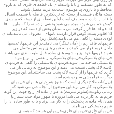
که،به طور مستقیم و یا با واسطه ی یک قطعه ی فلزی که به بازوی
محافظ و یا بازوی پد موسوم است،به فریم متصل شوند.
دسته ها :آن قسمت از دسته که نزدیکترین فاصله با قسمت اتصال
با قاب را دارد،به معروف است.اولین نقطه ای از دسته که بر روی
گوش خم می شود نامیده می شود.بخشی از دسته را که مابین butt
end و bend قرار گرفته می نامند.آن بخش از دسته که در زیر
bendودر پشت گوش قرار دارد،به نامهای l معروف می باشد.پایه ی
لولای دسته را گاهی هم می نامند.(شکل زیر)
فریمهای فاقد ریم را (مان تینگز) می نامند.در این فریمها،عدسیها
داخل فریم قرار می گیرند،و به فریم های ریم لس متصل می
شوند.فریمها خود نیز به شیوه های ساده قابل طبقه بندی می باشند.
فریمهای پلاستیکی:فریمهای پلاستیکی،از بعضی از انواع مواد
پلاستیکی ساخته می شوند.فریمهای پلاستیکی را گاهی به فریمهای
کاسه لاک پشتی نسبت می دهند و این موضوع،به زمانی باز می
گردد که فریمها را از کاسه لاک پشت می ساختند.اما،این موضوع
دیگر به فراموشی سپرده شده است.
(زیل)،اصطلاح دیگری است که هنوز هم خیلی ها برای فریمهای
پلاستیکی به کار می برند.این موضوع از آنجا ناشی می شود که
زمانی زیلونیت(سلولز نیتریت)به عنوان ماده ای رایج جهت این گونه
فریم ها به کار برده می شد.امروزه با ظهور مواد جدید بسیار،یا
همان نام ماده ی پلاستیک را به کار می برند و یا به طور ساده آن را
فریم پلاستیکی می نامند.
فریمهای فلزی:فریمهای فلزی،فریمهایی هستند که همه ی