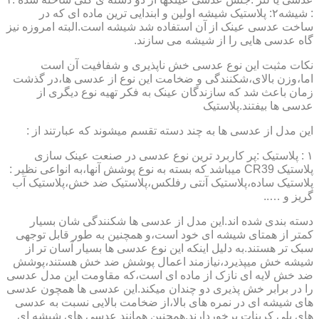
: شیشه۲: پلاستیک شیشه اولین و ابندایی ترین ماده ای که در
ساخت عدسی عینک از آن استفاده شد شیشه است.البته امروزه نیز
گاه عدسی هایی را از شیشه می سازند.
نکات مثبت این نوع عدسی خش ناپذیری و شفافیت آن است
اما،وزن بالای،شکنندگی و ضخامت این نوع از عدسی ها،در گذشت
زمان باعث شد که سازندگان عینک به فکر تهیه نوع دیگری از
عدسی ها بیفتند.پلاستیک
این مدل از عدسی ها به چند دسته تقسم میشوند که عبارتند از :
۱ : پلاستیک :پر کاربرد ترین نوع عدسی در صنعت عینک سازی
پلاستیک CR39 میباشد که بسته به نوع پوشش آنها،به انواعی نظیر :
پلاستیک ساده،پلاستیک آنتی رفلکس،پلاستیک ضد خش،پلاستیک آب
گریز و …..
دسته بندی شده اند.این مدل از عدسی ها شکنندگی شان بسیار
کمتر از همتای شیشه ای خود است،و همچنین به طور قابل توجهی
سبک تر هستند.به دلیل اینکه این نوع عدسی ها بسیار آسان تر از
شیشه خش میپذیرد،نیازمند اعمال پوشش ضد خش هستند،پوشش
ضد خش لایه ای نازک از ماده ای است،که مقاومت این مدل عدسی
را در برابر خش پذیری دو چندان میکند.این عدسی ها همچون عدسی
های شیشه ای در نمره های بالا،از ضخامت بالایی نسبت به عدسی
های پلی کربنات برخوردارند.همچنین همانند عدسی های شیشه ای