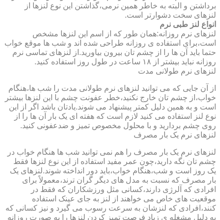
برداشتن و البته به خاطر همین نرمی،گذاشتن این نوع لنزها از
لنزهای سخت دشوارتر است.
انواع لنز طبی نرم
لنزهای نرم روزانه:همان طور که از اسم این لنزها مشخص
است،برای استفاده ی روزانه طراحی شده اند و شب ها موقع خواب
حتما باید آن ها را از چشم تان بیرون بیاورید.از لنزهای تماسی نرم
روزانه نباید بیشتر از ۱۸ ساعت در طول روز استفاده کنید.
لنزهای نرم طولانی مدت
از آن جایی که می توانید لنزهای نرم طولانی مدت را شب ها،هنگام
خواب،از چشم تان خارج نکنید،خطر عفونت چشم با این لنزها بیشتر
است و به همین دلیل کمتر پیشنهاد می شوند.یادتان باشد اگر از این
نوع لنز استفاده می کنید لازم است که هفته ای یک بار آن ها را از
روی چشم بردارید و با محلول مخصوص تمیز و ضدعفونی کنید.
لنزهای نرم یک بار مصرف
لنزهای نرم یک بار مصرف را هم نمی توانید شب ها هنگام خواب در
چشم تان نگه دارید،چون عمر مفید استفاده از این نوع لنزها فقط
یک روز است و شب،هنگام خواب،باید دور انداخته شوند.لنزهای یک
بار مصرف که نسبت به مدل های دیگر گران ترند،معمولاً برای
افرادی که آلرژی دارند،کسانی مثل ورزشکاران که فقط در
موقعیت های خاص می خواهند از لنز به جای عینک استفاده
کنند،افرادی که لنزشان به سرعت رسوب می گیرد و نیز کسانی که
به دلیل مشغله ی زیاد فرصت تمیز کردن لنزها را به صورت روزانه