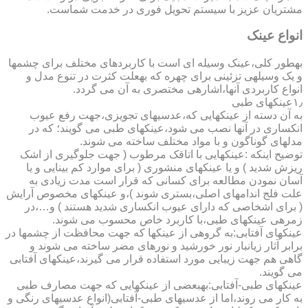
مشتریان عزیز با سیستم تحویل فوری در خدمت شماست.
انواع عینک
به­طور کلی،عینک وسیله ای است با کاربردهای مختلف برای چشمها
و یک وسیله­ی تزئینی برای چهره که به­علت کثرت در تنوع مدل و
انواع کاربردی آنها،اشاره­ی مختصری به آن می گردد.
۱٫عینکهای طبی
به آن دسته از عینکهایی که،عدسیهای تجویزی،جهت رفع عیوب
انکساری در آنها نصب می شود،عینکهای طبی می گویند؛ که در
مدلهای گوناگون و با مواد مختلف ساخته می شوند.
توضیح اینکه :عینکهایی با اتاقک مرطوب ( جهت جلوگیری از اشک
ریزش شدید ) و یا عینکهای منشوری ( برای موارد کم بینایی و یا
آسان نمودن مطالعه برای کسانی که قرار است مدت زیادی به
علت فلج اندامهای اصلی،بستری شوند )،و عینکهای مخصوص آرایش
( برای اشخاصی که دارای عیوب انکساری شدید هستند ) و…،در
زمره­ی عینکهای طبی،با کاربرد خاص محسوب می شوند.
عینکهای آفتابی:به گروهی از عینکها که جهت محافظت از چشمها در
برابر آثار زیانبار نور خورشید و نورهای مضر ساخته می شوند و
گاهی هم جهت زیبایی مورد استفاده قرار می گیرند،عینکهای آفتابی
می گویند.
عینکهای طبی-آفتابی:به­بعضی از عینکهایی که جهت مصارف طبی
به کار می روند،اما از عدسیهای طبی-آفتابی(انواع عدسیهای رنگی و