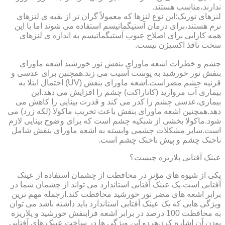
ندارند،مناسب هستند.
لنزهای توریک:این نوع لنزها که معمولاً گران تر از بقیه ی لنزهای
نرم هستند،برای درمان آستیگماتیسم استفاده می شوند اما با این
همه کارایی برای اصلاح عیوب آستیگماتیسم به اندازه ی لنزهای
سخت نافذ اکسیژن نیست.
چشم و خطرات اشعه ماورای بنفش نور خورشید اشعه ماورای
بنفش نور خورشید به پوست آسیب می زند.همچنین برای عدسی و
قرنیه چشم مضراست.اشعه ماورای بنفش (UV) احتمال ابتلا به
بیماری آب مروارید (کاتاراکت) چشم را افزایش می دهد.این
بیماری،عدسی چشم را کدر می کند و قدرت بینایی را کاهش می
دهد.همچنین اشعه ماورای بنفش باعث تخریب ماکولا (لکه زرد) می
شود.ماکولا بخشی از شبکیه چشم است که برای وضوح بینایی لازم
است.سایر مشکلات چشمی وابسته به اشعه ماورای بنفش شامل
ناخنک چشم و پیش ناخنک چشم است.
عینک آفتابی پلاریزه چیست؟
یکی از شیوه های مؤثر در محافظت از چشمان استفاده از عینک
آفتابی است.یک عینک آفتابی استاندارد می تواند از چشمان شما در
برابر اشعه های مضر نور خورشید محافظت کند.ازجمله مهم ترین
ویژگی هایی که یک عینک آفتابی استاندارد باید داشته باشد می توان
به محافظت 100 درصد در برابر اشعه فرابنفش خورشید و پلاریزه
بودن آن اشاره کرد.هردو این ویژگی ها در ساخت عینک های آفتابی