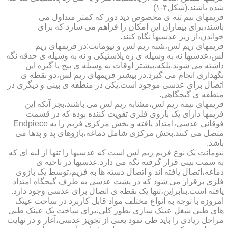
شده باشند.(شکل۴-۱)
فریمهای نیم تنه ی مخصوص دید دور که کمتر متداول می
باشند،برای بیماران این امکان را فراهم می سازد که برای
خواندن،از زیر عدسیها نگاه کنند.
فریمهای ریم لس،شبه ریم لس و نیومانت:در فریمهای ریم
لس،عدسیها نه به وسیله ی زه پلاستیکی و نه به وسیله ی حدقه نگه
داشته می شوند.بلکه،بیشتر اوقات به وسیله ی پیچ یا گیره این
نگهداری انجام می گیرد.در بیشتر فریمهای ریم لس،دو نقطه ی
اتصال برای عدسی موجود است.یکی در منطقه ی بینی و دیگری در
منطقه ی گیجگاهی.
فریمهای نیمه ریم لس،مشابه ریم لس می باشند،بجز آنکه این
فریمها دارای یک بازوی فلزی تقویت کننده بوده که در قسمت
فوقانی عدسی،امتداد یافته و بخش مرکزی فریم را به Endpiece
متصل می کنند.بخش مرکزی شامل دماغه،بازوهای پد و پدها می
باشد.
نیومانت یک نوع فریم ریم لس است که عدسیها را تنها از لبه ای که
به سمت بینی قرار گرفته نگه می دارد.عدسیها در ناحیه ی
دماغه،اتصال یافته اند و اتصال دسته ها به فریم،توسط یک بازوی
فلزی برقرار می شود که در پشت عدسی به طرف گیجگاه امتداد
یافته است.بنابراین،تنها یک نقطه ی اتصال برای عدسی وجود دارد.
امروزه با توجه به انواع مختلف مواد قابل کاربرد در ساخت عینک
های طبی شغل عینک سازی بطور کلی،برای ساخت یک عینک طبی
مراحل زیادی را باید طی نمود یعنی از تجویز عدسی،آغاز و در نهایت