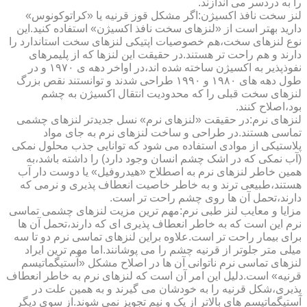
را به دردسر می اندازند.
لنز سخت نافذ اکسیژن:اگر مشکل قوز قرنیه یا «کراتوکونوس»
دارید بهتر است از «لنزهای سخت نافذ اکسیژن» استفاده کنید.این
نوع لنزهای سخت،هم خصوصیات اپتیکی لنزهای سخت استاندارد را
دارند و هم راحت تر هستند.در حقیقت این لنزها که از پلیمرهای
نفوذپذیر به اکسیژن ساخته شده اند،در اواخر دهه ی ۱۹۷۰ و در
طول دهه های ۱۹۸۰ و ۱۹۹۰ طراحی شدند و توانستند نقص بزرگ
لنزهای سخت قبلی را که محدودیت انتقال اکسیژن به چشم
بود،اصلاح کنند.
لنزهای نرم:در حقیقت «لنزهای نرم» نسل جدیدتر لنزهای چشمی
تماسی هستند.در طراحی و ساخت لنزهای نرم به جای مواد
پلاستیکی از موادی استفاده می شود که توانایی جذب محلول نمکی
(آب نمکی که در اشک چشم انسان وجود دارد) را داشته باشد،به
همین خاطر لنزهای نرم به اصطلاح «هیدروفیل» یا دوست دار آب
هستند،طبیعی ترند و به خاطر خاصیت انعطاف پذیری و نرمی که
دارند،تحمل آن ها روی چشم راحت تر است.
مزایا و معایب لنز طبی نرم:مهم ترین مزیت لنزهای چشمی تماسی
نرم این است که به خاطر انعطاف پذیری ای که دارند،تحمل آن ها
برای بیمار راحت تر است.علاوه براین لنزهای تماسی نرم دو تا سه
میلی متر جلوتر از قرنیه چشم را می پوشانند.اما مهم ترین ایراد
لنزهای تماسی نرم ناتوانی آن ها در اصلاح مشکل «آستیگماتیسم
قرنیه» است.دلیل این امر آن است که لنزهای نرم به خاطر انعطاف
پذیری،شکل قرنیه را به خودشان می گیرند و به همین علت در
آستیگماتیسم های بالاتر از یک و نیم تجویز نمی شوند.از سوی دیگر