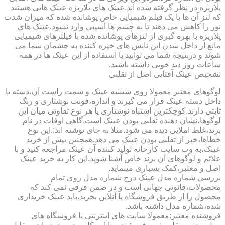
پلاریزه در نظر گرفته شده اند.عینک های پلاریزه عینک هایی هستند
که لنز آن ها با یک فیلم شیمیایی خاص پوشانده شده که میزان شدت
نور را کاهش می دهند تا به چشم ها آسیبی وارد نشود.عینک های
پلاریزه با بهره گیری از لنزهای پوشانده شده با فیلترهای شیمیایی
مانع از داخل شدن این تابش های خیره کننده به چشمان شما می
شوند و درنتیجه شما می توانید با استفاده از این عینک ها در همه
ساعات روز دید خوبی داشته باشید.
تشخیص عینک آفتابی اصل از تقلبی
لوگوهای معتبر معمولا روی شیشه عینک و سمت راست آن،دسته یا
داخل دسته عینک قرار می گیرند و اندازه،فونت نوشتاری و رنگ
ثابتی دارند.کوچکترین اشتباه نوشتاری یا هر نوع تفاوتی میان این
لوگوها،نشان دهنده تقلبی بودن عینک است.گاهی اوقات در نام
برند،غلط املایی دیده می شود.مثلا به جای نوشته اند:.این نوع
خطاها،خبر از تقلبی بودن عینک می دهد.همچنین پیش از خرید
عینک،به وب سایت کارخانه تولید کننده آن عینک مراجعه کنید و با
علائم و لوگوهای آن برند خاص آشنا شوید.این کار به خرید عینک
اصل و معتبر،کمک بسیاری مینماید.
بررسی شماره مدل عینک درج شماره مدل روی تمام
محصولات،قانونی جهانی است و در ضمن فرقی نمی کند که
محصول را از طریق فروشگاه یا آنلاین بخرید.باید عینک خریداری
شده،شماره مدل داشته باشد.
فروشنده معتبر:معمولا سایت های اینترنتی یا فروشگاه های