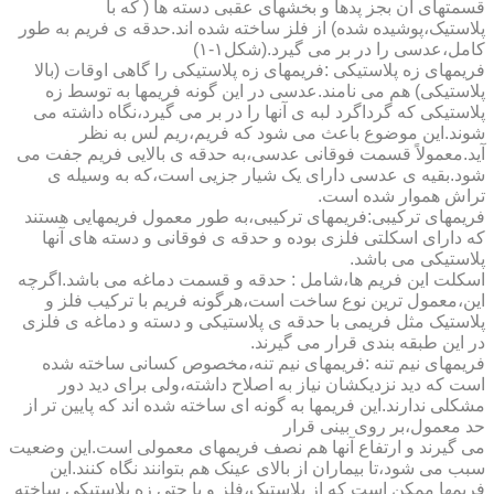
قسمتهای آن بجز پدها و بخشهای عقبی دسته ها ( که با
پلاستیک،پوشیده شده) از فلز ساخته شده اند.حدقه ی فریم به طور
کامل،عدسی را در بر می گیرد.(شکل۱-۱)
فریمهای زه پلاستیکی :فریمهای زه پلاستیکی را گاهی اوقات (بالا
پلاستیکی) هم می نامند.عدسی در این گونه فریمها به توسط زه
پلاستیکی که گرداگرد لبه ی آنها را در بر می گیرد،نگاه داشته می
شوند.این موضوع باعث می شود که فریم،ریم لس به نظر
آید.معمولاً قسمت فوقانی عدسی،به حدقه ی بالایی فریم جفت می
شود.بقیه ی عدسی دارای یک شیار جزیی است،که به وسیله ی
تراش هموار شده است.
فریمهای ترکیبی:فریمهای ترکیبی،به طور معمول فریمهایی هستند
که دارای اسکلتی فلزی بوده و حدقه ی فوقانی و دسته های آنها
پلاستیکی می باشد.
اسکلت این فریم ها،شامل : حدقه و قسمت دماغه می باشد.اگرچه
این،معمول ترین نوع ساخت است،هرگونه فریم با ترکیب فلز و
پلاستیک مثل فریمی با حدقه ی پلاستیکی و دسته و دماغه ی فلزی
در این طبقه بندی قرار می گیرند.
فریمهای نیم تنه :فریمهای نیم تنه،مخصوص کسانی ساخته شده
است که دید نزدیکشان نیاز به اصلاح داشته،ولی برای دید دور
مشکلی ندارند.این فریمها به گونه ای ساخته شده اند که پایین تر از
حد معمول،بر روی بینی قرار
می گیرند و ارتفاع آنها هم نصف فریمهای معمولی است.این وضعیت
سبب می شود،تا بیماران از بالای عینک هم بتوانند نگاه کنند.این
فریمها ممکن است که از پلاستیک،فلز و یا حتی زه پلاستیکی ساخته