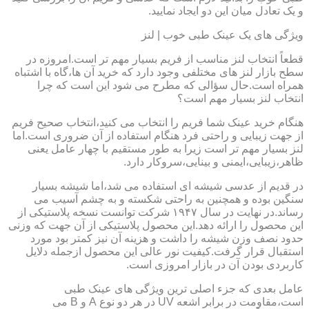
و یک تعادل میان این دو ایجاد نمایید.
ویژگی های یک عینک طبی خوب | لنز
قطعاً انتخاب لنز مناسب از فریم بسیار مهم تر است.امروزه در
سطح بازار لنز های مختلفی وجود دارد که خرید آن ها،گاه با اشتباه
همراه است.حال سؤالی که مطرح می شود این است که چرا
انتخاب لنز بسیار مهم است؟
هنگام خرید عینک شما فریم را انتخاب می کنید،انتخاب صحیح فریم
از جهت زیبایی و راحتی فرد هنگام استفاده از آن ضروری است.اما
لنز بسیار مهم تر است زیرا به طور مستقیم با چهار عامل یعنی
ظاهر،زیبایی،ایمنی و بینایی،سروکار دارد.
در قدیم از عدسی شیشه ای استفاده می شد،اما شیشه بسیار
سنگین بوده و همچنین به راحتی شکسته و به چشم آسیب می
رساند.در نهایت در سال ۱۹۴۷ شرکت توانست نسخه پلاستیکی از
این محصول را ارائه دهد.این محصول پلاستیکی از آن جهت که وزنی
حدود نصف وزن شیشه را داشت و هزینه آن نیز کمتر بود مورد
استقبال قرار گرفت.کیفیت نور عالی این محصول ازجمله دلایل
کاربردی بودن آن در بازار امروزی است.
عامل بعدی که جزء اصلی ترین ویژگی های عینک طبی
است،مقاومت در برابر اشعه UV در هر دو نوع A و B می