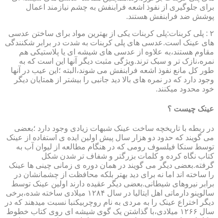
برای جلوگیری از نفوذ اشعه فرابنفش به چشم نیازمند اعمال
پوشش ضد فرابنفش هستند.
۲ : پلی کربنات:پلی کربنات یکی از بهترین مواد برای ساختن عدسی
های عینک است.عدسی های پلی کربنات به شدت در برابر شکنندگی
مقاوم هستند،به علاوه از عدسی های شیشه ای یا پلاستیکی هم
نمره،نازک تر و سبک ترند.ویژگی مثبت دیگر آنها این است که به
طور کل مانع نفوذ اشعه فرابنفش می شوند،البته ؛این عیب در آنها
وجود دارد که در نمره های بالا دید جانبی را بیشتر از همتایان دیگر
خود محدود میکنند.
عینک چیست ؟
در ربطه با تاریخچه ساخت عینک شبهات زیادی وجود دارد ؛بعضی
می گویند که حدود دو هزار سال پیش اولین ایده ی استفاده از عینک
توسط سنکا فیلسوف رومی که در هنگام مطالعه از لیوان آب به
کتاب نگاه کرده و کلمات بزرگتر و شفاف تر شدن شکل
گرفته.بعضی دیگر می گویند در همان دوره ی زمانی چینی ها عینک
را ساخته اند اما نه برای دید بهتر بلکه محافظت از چشمانشان در
برابر نیروهای شیطانی.بعضی دیگر عقیده دارند اولین عینک توسط
سالوینو دارماتی اهل ایتالیا در سال ۱۲۸۴ میلادی ساخته شده،برخی
دیگر اختراع عینک را به مردی به نام روچربیکنبا نسبت میدهند که در
سال ۱۲۶۶ میلادی،با گذاشتن یک گوی شیشه ای روی کتاب خطوط