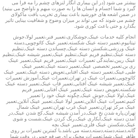
بیشتر می شود (در این بیماری انگار لنزهای چشم را مه فرا می
گیرد و شما اجسام و انسان ها را به صورت مبهم و ناواضح می بینید)
در ضمن اشعه های خورشید باعث بیماری تخریب بافت ماکولای
چشم می شوند که می تواند بر میزان وضوح و شفافیت بینایی تاثیر
بگذارد و حتی باعث کوری شود.
انجام کلیه خدمات عینک,جوشکاری،تعمیر فنر،تعمیر لولا،جوش
تیتانیوم،تعمیر دسته عینک شکسته,تعمیر عینک کائوچویی,دسته
عینک ورزشی,شکستن دسته عینک,چسباندن دسته عینک,تنظیم
دسته عینک,تنظیم فریم عینک,تنظیم عینک,تعمیر شیشه عینک,تنظیم
عینک ریبن,نمایندگی تعمیرات عینک,تعمیر فریم عینک,تعمیر عینک
ری بن,تعمیر تخصصی عینک,تعمیر دسته عینک,تعمیر عینک
طبی,عینک,تعمیر دسته عینک افتابی,تعویض دسته عینک,تعمیر عینک
کائوچویی,تعمیرات عینک در تهران,تعمیرات عینک,آموزش تعمیرات
عینک,تعمیر شیشه عینک آفتابی,تعمیر قاب عینک,تعمیر دسته عینک
شکسته,تعویض دسته عینک,تعمیر عینک آفتابی,تعمیر فریم
عینک,لولا عینک,جوش عینک,چگونه عینک خود را تعمیر
کنیم,تعمیرات عینک آنلاین,تعمیر لولا عینک,تعمیر عینک آنلاین,تعمیر
عینک مرکز تهران,تعمیر عینک غرب تهران,تعمیر عینک شمال
تهران,پاره شدن نخ عینک,در آمدن شیشه عینک,کج شدن عینک,در
آمدن دسته عینک,آبکاری عینک,رنگ کردن عینک,شست و شوی
عینک,شکستن عینک فلزی,تعمیر عینک بچه
گانه,دسته,دسته,دسته,دسته می باشد.با کمترین تغییرات بر روی
ظاهر عینک شما,تعمیرات مجیک برای صرفه جویی در وقت شما