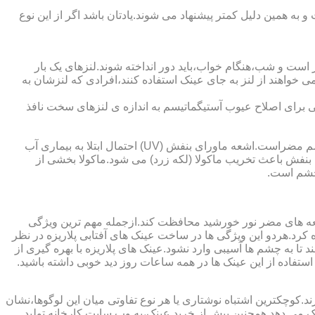
به همین دلیل کمتر پیشنهاد می شوند.یادتان باشد اگر از این نوع
 است و شب،هنگام خواب،باید دور انداخته شوند.لنزهای یک بار
واهند از لنز به جای عینک استفاده کنند،افرادی که لنزشان به
ایی برای اصلاح عیوب آستیگماتیسم به اندازه ی لنزهای سخت نافذ
چشم و خطرات اشعه ماورای بنفش نور خورشید اشعه ماورای بنفش نور خورشید به پوست آسیب می زند.همچنین برای عدسی و قرنیه چشم مضراست.اشعه ماورای بنفش (UV) احتمال ابتلا به بیماری آب
بنفش باعث تخریب ماکولا (لکه زرد) می شود.ماکولا بخشی از
چشم است.
اشعه های مضر نور خورشید محافظت کند.ازجمله مهم ترین ویژگی
رابنفش خورشید و پلاریزه بودن آن اشاره کرد.هردو این ویژگی ها در ساخت عینک های آفتابی پلاریزه در نظر
تا به چشم ها آسیبی وارد نشود.عینک های پلاریزه با بهره گیری از
استفاده از این عینک ها در همه ساعات روز دید خوبی داشته باشید.
کوچکترین اشتباه نوشتاری یا هر نوع تفاوتی میان این لوگوها،نشان
ینک می دهد.همچنین پیش از خرید عینک،به وب سایت کارخانه تولید