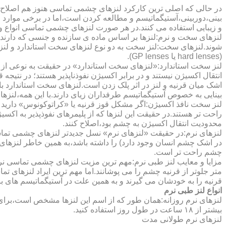
در حالی که اصلی ترین کارکرد لنزهای چشمی تماسی هنوز هم اصلاح 
بینی،دوربینی،آستیگماتیسم و مطالعه کردن است،اما در برخی موارد اف
و زیبایی استفاده می کنند.در هر صورت لنزهای چشمی تماسی انواع و ک
لنزهای سخت و نرم:لنزها بر اساس ماده ی سازنده و جنسی که دارند
شوند.لنزهای سخت:لنز سخت به دو نوع لنزهای سخت استاندارد و ل
(hard lenses یا GP lenses).
لنز سخت استاندارد:«لنزهای سخت استاندارد» در حقیقت به نوعی از 
انتقال اکسیژن نیستند و در برابر اکسیژن نفوذناپذیر هستند؛ در نتیجه 
اشک میان قرنیه و لنز در اثر پلک زدن است.لنزهای سخت استاندارد ب
بینایی به خصوص آستیگماتیسم طرفداران زیای دارند.با این همه،لنزها
لنز سخت نافذ اکسیژن:اگر مشکل قوز قرنیه یا «کراتوکونوس» دارید 
محدودیت انتقال اکسیژن به چشم بود،اصلاح کنند.
لنزهای نرم:در حقیقت «لنزهای نرم» نسل جدیدتر لنزهای چشمی تماس
در اشک چشم انسان وجود دارد) را داشته باشد،به همین خاطر لنزهای
چشم راحت تر است.
مزایا و معایب لنز طبی نرم:مهم ترین مزیت لنزهای چشمی تماسی نرم 
متر جلوتر از قرنیه چشم را می پوشانند.اما مهم ترین ایراد لنزهای 
قرنیه را به خودشان می گیرند و به همین علت در آستیگماتیسم های با
انواع لنز طبی نرم
لنزهای نرم روزانه:همان طور که از اسم این لنزها مشخص است،برای اس
بیشتر از ۱۸ ساعت در طول روز استفاده کنید.
لنزهای نرم طولانی مدت