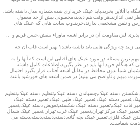
ا آنلاین بخرید.باید عینک خریداری شده،شماره مدل داشته باشد.
خطر نمی اندازند.هر وقت هم دیدید،محصولی بیش از حد معمول
آدرس و تلفن مشخصی ندارند،خرید.وب سایت هایی که عینک های
پذیری لنز،مقاومت آن در برابر اشعه ماوراء بنفش،جنس فریم و …
 زنید چه ویژگی هایی باید داشته باشد؟ بهتر است قاب آن چه
هم ترین مسئله در مورد عینک های آفتابی این است که آنها را به
 که هنگام خرید آنها باید در نظر بگیرید،اطلاعات کامل داشته
مان شما بدون محافظ در مقابل اشعه آفتاب قرار بگیرد احتمال
به صورت مبهم و ناواضح می بینید) در ضمن اشعه های خورشید باعث
ی,شکستن دسته عینک,چسباندن دسته عینک,تنظیم دسته عینک,تنظیم
ینک,تعمیر دسته عینک,تعمیر عینک طبی,عینک,تعمیر دسته عینک
عمیر قاب عینک,تعمیر دسته عینک شکسته,تعویض دسته عینک,تعمیر
ن,تعمیر عینک مرکز تهران,تعمیر عینک غرب تهران,تعمیر عینک شمال
 عینک فلزی,تعمیر عینک بچه گانه,دسته,دسته,دسته,دسته می
 خدمت شماست.