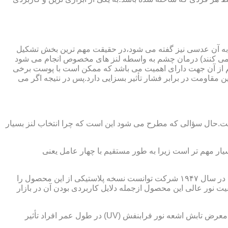
 به آن عدسی نیز گفته می شود،در حقیقت مهم ترین بخش تشکیل
ده می کنند) درمان چشم به واسطه لنز های مخصوص انجام می شود
م از آن جهت دارای اهمیت می باشد که ممکن است با پوست برخی
مقاومت در برابر فشار تأثیر بسزایی دارد.پس در نتیجه اگر می
 است.حال سؤالی که مطرح می شود این است که چرا انتخاب لنز بسیار
یار مهم تر است زیرا به طور مستقیم با چهار عامل یعنی
در قدیم از عدسی شیشه ای استفاده می شد،اما شیشه بسیار سنگین بوده و همچنین به راحتی شکسته و به چشم آسیب می رساند.در نهایت در سال ۱۹۴۷ شرکت توانست نسخه پلاستیکی از این محصول را
 نور عالی این محصول ازجمله دلایل کاربردی بودن آن در بازار
عامل بعدی که جزء اصلی ترین ویژگی های عینک طبی است،مقاومت در برابر اشعه UV در هر دو نوع A و B می باشد.قطعاً قرار گرفتن در معرض تابش اشعه نور فرابنفش (UV) در طول عمر افراد تأثیر