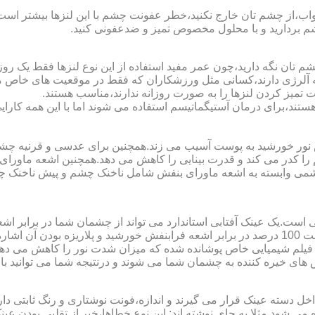
اب،از چشم تان خارج نکنید،خطر عفونت چشم با این لنزها بیشتر است و 
چشم بردارید و با محلول مخصوص تمیز و ضدعفونی کنید.
 تان نگه دارید،چون عمر مفید استفاده از این نوع لنزها فقط یک روز
 آلرژی دارند،کسانی مثل ورزشکاران که فقط در موقعیت های خاص می خ
میز کردن لنزها را به صورت روزانه ندارند،مناسب هستند.
م هستند،برای درمان آستیگماتیسم استفاده می شوند اما با این همه کار
ا کدر می کند و قدرت بینایی را کاهش می دهد.همچنین اشعه ماورای 
می وابسته به اشعه ماورای بنفش شامل ناخنک چشم و پیش ناخنک 
ی است.یک عینک آفتابی استاندارد می تواند از چشمان شما در برابر 
هایی که یک عینک آفتابی استاندارد باید داشته باشد می توان به محافظت 100 درصد در برابر اشعه ف
ک فیلم شیمیایی خاص پوشانده شده که میزان شدت نور را کاهش می دهند 
 های خیره کننده به چشمان شما می شوند و درنتیجه شما می توانید با 
دسته عینک قرار می گیرند و اندازه،فونت نوشتاری و رنگ ثابتی دارند.
 می شود.مثلا به جای نوشته اند:.این نوع خطاها،خبر از تقلبی بودن ع