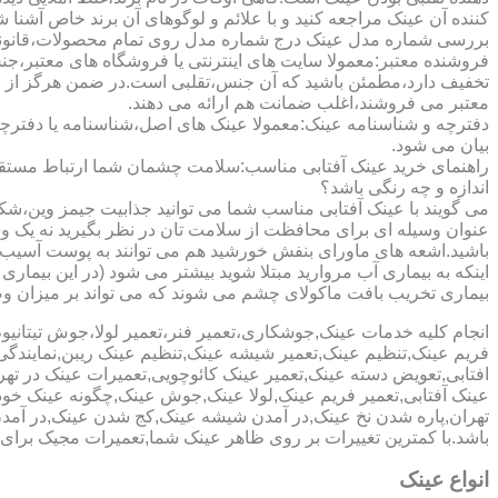
کننده آن عینک مراجعه کنید و با علائم و لوگوهای آن برند خاص آشنا 
بررسی شماره مدل عینک درج شماره مدل روی تمام محصولات،قانونی ج
فروشنده معتبر:معمولا سایت های اینترنتی یا فروشگاه های معتبر،جن
تخفیف دارد،مطمئن باشید که آن جنس،تقلبی است.در ضمن هرگز از وب
معتبر می فروشند،اغلب ضمانت هم ارائه می دهند.
دفترچه و شناسنامه عینک:معمولا عینک های اصل،شناسنامه یا دفترچ
بیان می شود.
راهنمای خرید عینک آفتابی مناسب:سلامت چشمان شما ارتباط مستقیم ب
اندازه و چه رنگی باشد؟
می گویند با عینک آفتابی مناسب شما می توانید جذابیت جیمز وین،شکوه
عنوان وسیله ای برای محافظت از سلامت تان در نظر بگیرید نه یک وسیل
باشید.اشعه های ماورای بنفش خورشید هم می توانند به پوست آسیب 
اینکه به بیماری آب مروارید مبتلا شوید بیشتر می شود (در این بیما
بیماری تخریب بافت ماکولای چشم می شوند که می تواند بر میزان وضو
انجام کلیه خدمات عینک,جوشکاری،تعمیر فنر،تعمیر لولا،جوش تیتا
فریم عینک,تنظیم عینک,تعمیر شیشه عینک,تنظیم عینک ریبن,نمایندگ
افتابی,تعویض دسته عینک,تعمیر عینک کائوچویی,تعمیرات عینک در ت
عینک آفتابی,تعمیر فریم عینک,لولا عینک,جوش عینک,چگونه عینک خود ر
تهران,پاره شدن نخ عینک,در آمدن شیشه عینک,کج شدن عینک,در آم
باشد.با کمترین تغییرات بر روی ظاهر عینک شما,تعمیرات مجیک بر
انواع عینک