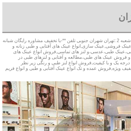
ان
,آدرس شعبه 1 :تهران شاهین شمالی بیست متری گلستان شعبه 2 :تهران شهران جنوبی تلفن **-با تخفیف مشاوره رایگان شبانه
ینک فروشی,عینک سازی,انواع عینک های آفتابی و طبی زنانه و
آفتابی،عینک طبی،عدسی،و لنز های تماسی,فروش انواع عینک های
خت و فروش عینک های طبی،مطالعه و آفتابی و لنزهای طبی در
 درجه یک و با کیفیت,فروش انواع لنز طبی و رنگی زیر نظر
تخفیف ویژه,فروش عمده و تک انواع عینک آفتابی و طبی و انواع فریم