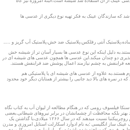
ابندایی ترین ماده ای که در ساخت عدسی عینک از آن استفاده شد شیشه است.البته امروزه نیز گاه
 که سازندگان عینک به فکر تهیه نوع دیگری از عدسی ها
ند.به دلیل اینکه این نوع عدسی ها بسیار آسان تر از شیشه خش
ذیری دو چندان میکند.این عدسی ها همچون عدسی های شیشه ای در
اشعه فرابنفش به چشم نیازمند اعمال پوشش ضد فرابنفش هستند.
م هستند،به علاوه از عدسی های شیشه ای یا پلاستیکی هم
 در نمره های بالا دید جانبی را بیشتر از همتایان دیگر خود محدود
سنکا فیلسوف رومی که در هنگام مطالعه از لیوان آب به کتاب نگاه
د بهتر بلکه محافظت از چشمانشان در برابر نیروهای شیطانی.بعضی
دیگر عقیده دارند اولین عینک توسط سالوینو دارماتی اهل ایتالیا در سال ۱۲۸۴ میلادی ساخته شده،برخی دیگر اختراع عینک را به مردی به نام روچربیکنبا نسبت میدهند که در سال ۱۲۶۶ میلادی،با گذاشتن یک
وط و کلمات را درشت تر و واضح تر می دید.اما چیزی که مشخص است این است که در سال ۱۷۲۷ میلادی یک عینک ساز انگلیسی ؛به نام ادوارد اسکارلت استایل امروزی و مدرن
 هر فردی که ساخته شده باشد؛به یکی از ابزاری ترین و کاربردی