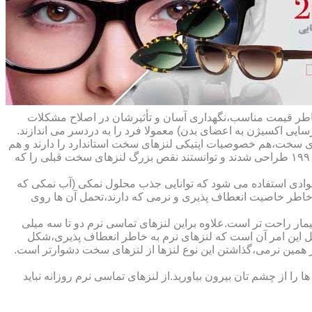
ه خاطر قیمت مناسب،نگهداری آسان و تأثیرشان در اصلاح مشکلات
سایی اکسیژن به اعضای بدن) معمولا فرد را به دردسر می اندازند.
ای سخت،هم خصوصیات اپتیکی لنزهای سخت استاندارد را دارند و هم
راحت تر هستند.در حقیقت این لنزها که از پلیمرهای نفوذپذیر به اکسیژن ساخته شده اند،در اواخر دهه ی ۱۹۷۰ و در طول دهه های ۱۹۸۰ و ۱۹۹۰ طراحی شدند و توانستند نقص بزرگ لنزهای سخت قبلی را که
وادی استفاده می شود که توانایی جذب محلول نمکی (آب نمکی که
 خاطر خاصیت انعطاف پذیری و نرمی که دارند،تحمل آن ها روی
مار راحت تر است.علاوه براین لنزهای تماسی نرم دو تا سه میلی
لیل این امر آن است که لنزهای نرم به خاطر انعطاف پذیری،شکل
اطر همین نرمی،گذاشتن این نوع لنزها از لنزهای سخت دشوارتر است.
ا از چشم تان بیرون بیاورید.از لنزهای تماسی نرم روزانه نباید