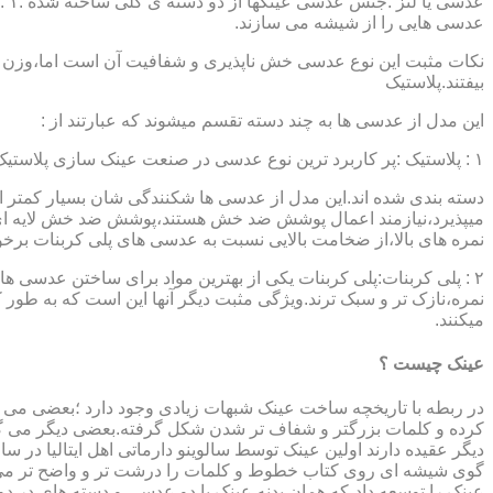
عدسی هایی را از شیشه می سازند.
نکات مثبت این نوع عدسی خش ناپذیری و شفافیت آن است اما،وزن ب
بیفتند.پلاستیک
این مدل از عدسی ها به چند دسته تقسم میشوند که عبارتند از :
۱ : پلاستیک :پر کاربرد ترین نوع عدسی در صنعت عینک سازی پلاستیک CR39 میباشد که بسته به نوع پوشش آنها،به انواعی نظیر : پلاستیک ساده،پلاستیک آنتی رفلکس،پلاستیک ضد خش،پلاستیک آب گریز و …..
دسته بندی شده اند.این مدل از عدسی ها شکنندگی شان بسیار کمتر ا
میپذیرد،نیازمند اعمال پوشش ضد خش هستند،پوشش ضد خش لایه ای 
نمره های بالا،از ضخامت بالایی نسبت به عدسی های پلی کربنات بر
۲ : پلی کربنات:پلی کربنات یکی از بهترین مواد برای ساختن عدسی
نمره،نازک تر و سبک ترند.ویژگی مثبت دیگر آنها این است که به طور کل 
میکنند.
عینک چیست ؟
در ربطه با تاریخچه ساخت عینک شبهات زیادی وجود دارد ؛بعضی می گو
کرده و کلمات بزرگتر و شفاف تر شدن شکل گرفته.بعضی دیگر می گویند
عینک را توسعه داد،که همان بدنه عینک با دو عدسی و دسته های در د