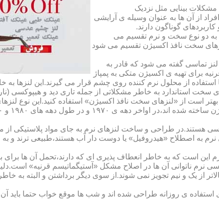
مشکلات بینایی مثل نزدیک
راد از آن ها به عنوان وسیله ی آرایشی
اربردهای گوناگون دارند.
 به دو نوع سخت و نرم تقسیم می
نزهای سخت نافذ اکسیژن تقسیم می شود
لنز تماسی گفته می شود که قادر به
قرنیه برای تهیه ی اکسیژن متکی به پمپاژ
ا استفاده از محلول نرم کننده روی چشم قرار می گیرند.این لنزها ب
ی سخت استاندارد به خاطر مشکلاتی از جمله تاری دید و هیپوکسی (نار
بهتر است از «لنزهای سخت نافذ اکسیژن» استفاده کنید.این نوع لنزه
ی هستند.در طراحی و ساخت لنزهای نرم به جای مواد پلاستیکی از م
 نرم به اصطلاح «هیدروفیل» یا دوست دار آب هستند،طبیعی ترند و به
این است که به خاطر انعطاف پذیری ای که دارند،تحمل آن ها برای بی
تماسی نرم ناتوانی آن ها در اصلاح مشکل «آستیگماتیسم قرنیه» است.د
لاتر از یک و نیم تجویز نمی شوند.از سوی دیگر برداشتن و البته به خ
تفاده ی روزانه طراحی شده اند و شب ها موقع خواب حتما باید آن ها ر