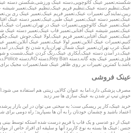
شکسته,تعمیر عینک کائوچویی,دسته عینک ورزشی,شکستن دسته عین
عینک,تنظیم دسته عینک,تنظیم فریم عینک,تنظیم عینک,تعمیر شیشه ع
ریبن,نمایندگی تعمیرات عینک,تعمیر فریم عینک,تعمیر عینک ری بن,ت
عینک,تعمیر دسته عینک,تعمیر عینک طبی,عینک,تعمیر دسته عینک افت
عینک,تعمیر عینک کائوچویی,تعمیرات عینک در تهران,تعمیرات عینک,
عینک,تعمیر شیشه عینک آفتابی,تعمیر قاب عینک,تعمیر دسته عینک 
عینک,تعمیر عینک آفتابی,تعمیر فریم عینک,لولا عینک,جوش عینک,چگون
کنیم,تعمیرات عینک آنلاین,تعمیر لولا عینک,تعمیر عینک آنلاین,تعمیر ع
عینک غرب تهران,تعمیر عینک شمال تهران,پاره شدن نخ عینک,در آم
عینک,در آمدن دسته عینک,آبکاری عینک,رنگ کردن عینک,شست و ش
باشد.با کمترین تغییرات بر روی ظاهر عینک شما,تعمیرات مجیک بر
عینک فروشی
مصرف پزشکی دارد،اما به عنوان کالایی زینتی هم استفاده می شود.ا
خوش تیپ تر شدن به عینک سازی ها سر زدید
خرید عینک،کار پر ریسکی ست؛ به سختی می توان در این بازار پرشده 
اعتماد باشید و چشمان خودتان را به آن ها بسپارید؛ راه دومی برای 
عینک از دو عدسی و یک قاب یا فریم درست شده استکه توسط بینی و گو
جنس :عینک ها بسته به نوع کاربرد آنها و سلیقه ای افراد خاص از مواد