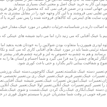
شوید.این کار به خرید عینک اصل و معتبر،کمک بسیاری مینماید.
هانی است و در ضمن فرقی نمی کند که محصول را از طریق فروشگاه ی
س تقلبی نمی فروشند و با این کار وجهه خود را در مقابل مشتری به 
 سایت های اینترنتی که کالاهای فروخته شده را پس نمی گیرند یا 
ه اصالت دارند.در شناسنامه،جزئیات دقیقی در مورد عینک،مقدار خش 
ا عینک آفتابی که می زنید دارد اما می دانید شیشه های عینکی که می
 اودری هیپورن،یا متفاوت بودن شولاپین را به خودتان هدیه بدهید اما م
ه تزئینی.شما باید در مورد عینک های آفتابی کاری که می کنند و نکاتی
برسانند و هم به چشم،به خصوص به لنز و قرنیه چشم،هرقدر بیشتر چش
ری انگار لنزهای چشم را مه فرا می گیرد و شما اجسام و انسان ها را 
ح و شفافیت بینایی تاثیر بگذارد و حتی باعث کوری شود.
نیوم،تعمیر دسته عینک شکسته,تعمیر عینک کائوچویی,دسته عینک ورزش
ی تعمیرات عینک,تعمیر فریم عینک,تعمیر عینک ری بن,تعمیر تخصصی ع
هران,تعمیرات عینک,آموزش تعمیرات عینک,تعمیر شیشه عینک آفتابی,ت
ا تعمیر کنیم,تعمیرات عینک آنلاین,تعمیر لولا عینک,تعمیر عینک آنلای
دن دسته عینک,آبکاری عینک,رنگ کردن عینک,شست و شوی عینک,شکستن
ای صرفه جویی در وقت شما مشتریان عزیز با سیستم تحویل فوری در