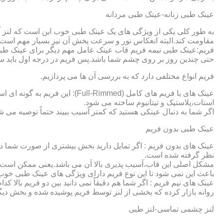
عینک طبی زنانه-عینک طبی مردانه
به طور کلی یکی از ویژگی های یک عینک طبی خوب این است که لنز آ
مقاومت کند.البته انعکاس نور و سرعت پخش آن نیز بسیار مهم است ک
فریم:عینک طبی نیمه فریم قاب عینک عامل مهم دیگر برای عینک طبی
حتی چندین روز بر روی چشم شما باشد.پس فریم در درجه اول باید س
فریم انواع مختلفی دارد که به بررسی آن ها می پردازیم.
عینک های با فریم های کامل (ed
استات،پلاستیک و تیتانیوم ساخته می شود.
اگر شما به دنبال عینکی هستید که کمتر آسیب ببیند حتماً توصیه می شو
عینک طبی بدون فریم
عینک های بدون فریم : اگر تمایل دارید بخش بیشتری از صورت شما دی
نظر گرفته شده است.
مشکل اصلی این قاب،آسیب پذیری بالا آن می باشد.یعنی ممکن است لنز
باعث این نمی شود تا این نوع فریم دارای ویژگی های عینک طبی خوب
عینک های نیم فریم : اگر شما هم دقیقاً نمی دانید بین دو فریم بالا 
روانه بازار کرده که بخشی از لنز توسط فریم پوشیده شده و بخش دیگ
لنز چشمی تماسی-لنز طبی