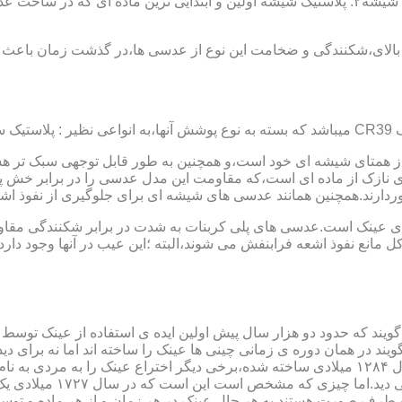
عدسی یا لنز :جنس عدسی عینکها از دو دسته ی کلی ساخته شده :۱ : شیشه۲: پلاستیک شیشه اولین و 
الای،شکنندگی و ضخامت این نوع از عدسی ها،در گذشت زمان باعث شد
ز همتای شیشه ای خود است،و همچنین به طور قابل توجهی سبک تر هست
نازک از ماده ای است،که مقاومت این مدل عدسی را در برابر خش پ
خوردارند.همچنین همانند عدسی های شیشه ای برای جلوگیری از نفوذ 
 های عینک است.عدسی های پلی کربنات به شدت در برابر شکنندگی مقاو
مانع نفوذ اشعه فرابنفش می شوند،البته ؛این عیب در آنها وجود دارد که
یند که حدود دو هزار سال پیش اولین ایده ی استفاده از عینک توسط 
 در همان دوره ی زمانی چینی ها عینک را ساخته اند اما نه برای دی
گوی شیشه ای روی کتاب خط
و طرف صورت هستند.به هر حال عینک در هر زمان و از هر ماده و توسط