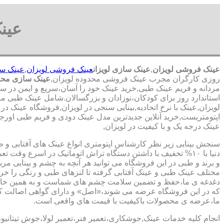
عین
عینک فروشی لویزان
,
عینک سازی لویزان
عینک فروشی لویزان
,
عینک سا
روزی کارگران مجرب عینک فروشی محدوده لویزان,
عینک سازی محدو
مردانه و فریم عینک طبی,خرید عینک خود را آسان،سریع و ایمن در سر
استاندارد روز برای کودکان،نوزادان و بزرگسالان.شامل عینک طبی مر
لویزان,عینک با نرخ اتحادیه,بینایی سنجی در لویزان,فروشگاه عینک د
اپتومتریست,خرید آنلاین جدیدترین مدل عینک دودی و فریم طبی اورجینا
عینک درجه یک و با کیفیت در لویزان,
سنجش بینایی زیر نظر کارشناس
اپتومتری انواع عینک های آفتابی و 
دنیا با ۱۰% تخفیف با داشتن دستگاه تراش اتوماتیک در اسرع وقت 
و برند و طبی در این فروشگاه می توانید هر آنچه به چشم و بینایی مر
مختلف عینک طبی و عینک آفتابی گرفته تا لنزهای طبی و رنگی را خری
دغدغه ی ما،حفظ و تضمین سلامت چشم های شماست و به همین خا
که در این فروشگاه عرضه می شوند،«اصل» و دارای گواهی اصالت کا
ما،عرضه ی محصولات باکیفیت با قیمت های واقعی است.
انجام کلیه خدمات عینک,جوشکاری،تعمیر فنر،تعمیر لولا،جوش تیتانیو