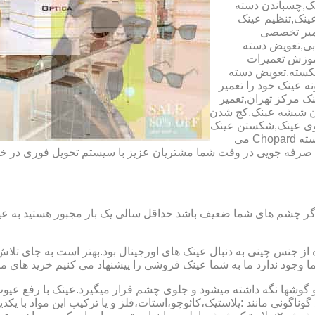
ک,چسباندن دسته
ینک,تنظیم عینک
عمیر تخصصی
ابی,تعویض دسته
آموزش تعمیرات
شکسته,تعویض دسته
ه عینک خود را تعمیر
ینک مرکز تهران,تعمیر
دن شیشه عینک,کج شدن
وی عینک,شکستن عینک
فلزی,تعمیر عینک بچه گانه,دسته Rey Ban,دسته AO,دسته Police,دسته Chopard می
ای صرفه جویی در وقت شما مشتریان عزیز با سیستم تحویل فوری در
گر چشم های شما ضعیف باشد حداقل سالی یک بار مجبور هستید به عین
از جنس چینی به دنبال عینک های اورجینال بود.بهتر است به جای تلا
شما وجود ندارد ما به شما عینک فروشی را پیشنهاد می کنیم خرید های م
شها نگه داشته میشود و جلوی چشم قرار میگیرد.عینک با رفع عیوب ان
 گوناگونی مانند :پلاستیک،کائوچو،استات،فلز و یا ترکیب این مواد با ی