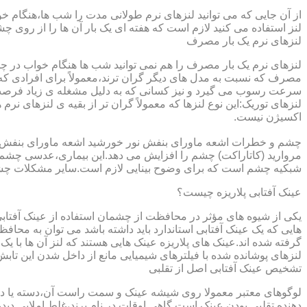
از آن جایی که می توانید لنزهای نرم طولانی مدت را شب ها،هنگام خو
لنز استفاده می کنید لازم است که هفته ای یک بار آن ها را از روی 
لنزهای نرم یک بار مصرف
لنزهای نرم یک بار مصرف را هم نمی توانید شب ها هنگام خواب در چشم
مصرف که نسبت به مدل های دیگر گران ترند،معمولاً برای افرادی که
سرعت رسوب می گیرد و نیز کسانی که به دلیل مشغله ی زیاد فرصت ت
لنزهای توریک:این نوع لنزها که معمولاً گران تر از بقیه ی لنزهای نر
اکسیژن نیست.
مروارید (کاتاراکت) چشم را افزایش می دهد.این بیماری،عدسی چشم ر
شبکیه چشم است که برای وضوح بینایی لازم است.سایر مشکلات چش
عینک آفتابی پلاریزه چیست؟
یکی از شیوه های مؤثر در محافظت از چشمان استفاده از عینک آفتاب
گرفته شده اند.عینک های پلاریزه عینک هایی هستند که لنز آن ها با ی
لنزهای پوشانده شده با فیلترهای شیمیایی مانع از داخل شدن این تابش
تشخیص عینک آفتابی اصل از تقلبی
لوگوهای معتبر معمولا روی شیشه عینک و سمت راست آن،دسته یا داخل 
دهنده تقلبی بودن عینک است.گاهی اوقات در نام برند،غلط املایی دیده