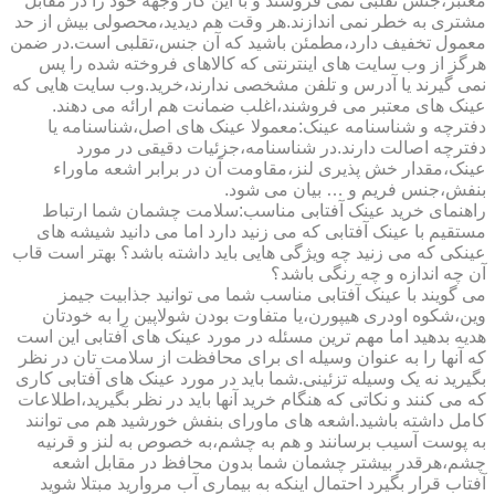
معتبر،جنس تقلبی نمی فروشند و با این کار وجهه خود را در مقابل
مشتری به خطر نمی اندازند.هر وقت هم دیدید،محصولی بیش از حد
معمول تخفیف دارد،مطمئن باشید که آن جنس،تقلبی است.در ضمن
هرگز از وب سایت های اینترنتی که کالاهای فروخته شده را پس
نمی گیرند یا آدرس و تلفن مشخصی ندارند،خرید.وب سایت هایی که
عینک های معتبر می فروشند،اغلب ضمانت هم ارائه می دهند.
دفترچه و شناسنامه عینک:معمولا عینک های اصل،شناسنامه یا
دفترچه اصالت دارند.در شناسنامه،جزئیات دقیقی در مورد
عینک،مقدار خش پذیری لنز،مقاومت آن در برابر اشعه ماوراء
بنفش،جنس فریم و … بیان می شود.
راهنمای خرید عینک آفتابی مناسب:سلامت چشمان شما ارتباط
مستقیم با عینک آفتابی که می زنید دارد اما می دانید شیشه های
عینکی که می زنید چه ویژگی هایی باید داشته باشد؟ بهتر است قاب
آن چه اندازه و چه رنگی باشد؟
می گویند با عینک آفتابی مناسب شما می توانید جذابیت جیمز
وین،شکوه اودری هیپورن،یا متفاوت بودن شولاپین را به خودتان
هدیه بدهید اما مهم ترین مسئله در مورد عینک های آفتابی این است
که آنها را به عنوان وسیله ای برای محافظت از سلامت تان در نظر
بگیرید نه یک وسیله تزئینی.شما باید در مورد عینک های آفتابی کاری
که می کنند و نکاتی که هنگام خرید آنها باید در نظر بگیرید،اطلاعات
کامل داشته باشید.اشعه های ماورای بنفش خورشید هم می توانند
به پوست آسیب برسانند و هم به چشم،به خصوص به لنز و قرنیه
چشم،هرقدر بیشتر چشمان شما بدون محافظ در مقابل اشعه
آفتاب قرار بگیرد احتمال اینکه به بیماری آب مروارید مبتلا شوید