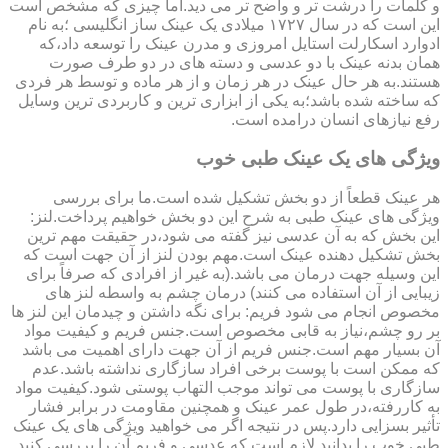
و کلمات را درشت تر و واضح تر می دید.اما چیزی که مشخص است
این است که در سال ۱۷۲۷ میلادی یک عینک ساز انگلیسی ؛به نام
ادوارد اسکارلت استایل امروزی و مدرن عینک را توسعه داد،که
همان بدنه عینک با دو عدسی و دسته های در دو طرف صورت
هستند.به هر حال عینک در هر زمان و از هر ماده و توسط هر فردی
که ساخته شده باشد؛به یکی از ابزاری ترین و کاربردی ترین وسایل
رفع نیازهای انسان درامده است.
ویژگی های یک عینک طبی خوب
هر عینک قطعاً از دو بخش تشکیل شده است.ما برای بررسی
ویژگی های عینک طبی به شرح این دو بخش خواهیم پرداخت.لنز:
این بخش که به آن عدسی نیز گفته می شود،در حقیقت مهم ترین
بخش تشکیل دهنده عینک است.مهم بودن لنز از آن جهت است که
این وسیله جهت درمان می باشد.(به غیر از افرادی که صرفاً برای
زیبایی از آن استفاده می کنند) درمان چشم به واسطه لنز های
مخصوص انجام می شود فریم: برای نگه داشتن و چیدمان این لنز ها
بر رو چشم،نیاز به قابی مخصوص است.جنس فریم و کیفیت مواد
آن بسیار مهم است.جنس فریم از آن جهت دارای اهمیت می باشد
که ممکن است با پوست برخی افراد سازگاری نداشته باشد.عدم
سازگاری با پوست می تواند موجب التهاب پوستی شود.کیفیت مواد
به کاررفته،در طول عمر عینک و همچنین مقاومت در برابر فشار
تأثیر بسزایی دارد.پس در نتیجه اگر می خواهید ویژگی های یک عینک
طبی خوب را بدانید لازم است که عدسی و فریم آن را بررسی کنید