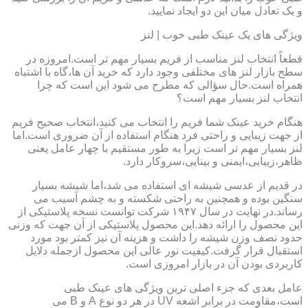
و یک تعادل میان این دو ایجاد نمایید.
ویژگی های یک عینک طبی خوب | لنز
قطعاً انتخاب لنز مناسب از فریم بسیار مهم تر است.امروزه در
سطح بازار لنز های مختلفی وجود دارد که خرید آن ها،گاه با اشتباه
همراه است.حال سؤالی که مطرح می شود این است که چرا
انتخاب لنز بسیار مهم است؟
هنگام خرید عینک شما فریم را انتخاب می کنید،انتخاب صحیح فریم
از جهت زیبایی و راحتی فرد هنگام استفاده از آن ضروری است.اما
لنز بسیار مهم تر است زیرا به طور مستقیم با چهار عامل یعنی
ظاهر،زیبایی،ایمنی و بینایی،سروکار دارد.
در قدیم از عدسی شیشه ای استفاده می شد،اما شیشه بسیار
سنگین بوده و همچنین به راحتی شکسته و به چشم آسیب می
رساند.در نهایت در سال ۱۹۴۷ شرکت توانست نسخه پلاستیکی از
این محصول را ارائه دهد.این محصول پلاستیکی از آن جهت که وزنی
حدود نصف وزن شیشه را داشت و هزینه آن نیز کمتر بود مورد
استقبال قرار گرفت.کیفیت نور عالی این محصول ازجمله دلایل
کاربردی بودن آن در بازار امروزی است.
عامل بعدی که جزء اصلی ترین ویژگی های عینک طبی
است،مقاومت در برابر اشعه UV در هر دو نوع A و B می