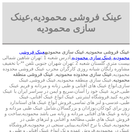
عینک فروشی محمودیه,عینک
سازی محمودیه
عینک فروشی محمودیه
,
عینک سازی محمودیه
عینک فروشی
محمودیه
,
عینک سازی محمودیه
,آدرس شعبه 1 :تهران شاهین شمالی
بیست متری گلستان شعبه 2 :تهران شهران جنوبی تلفن **-با تخفیف
مشاوره رایگان شبانه روزی کارگران مجرب عینک فروشی محدوده
محمودیه,
عینک سازی محدوده محمودیه
,
عینک فروشی منطقه
محمودیه
,عینک سازی منطقه محمودیه,عینک فروشی,عینک
سازی,انواع عینک های آفتابی و طبی زنانه و مردانه و فریم عینک
طبی,خرید عینک خود را آسان،سریع و ایمن در سراسر ایران با عینک
تجربه کنید.فروشگاه اینترنتی عینک انواع عینک آفتابی،عینک
طبی،عدسی،و لنز های تماسی,فروش انواع عینک های استاندارد
روز برای کودکان،نوزادان و بزرگسالان.شامل عینک طبی مردانه و
زنانه و عینک های آفتابی مردانه و زنانه می باشد محمودیه,ساخت و
فروش عینک های طبی،مطالعه و آفتابی و لنزهای طبی در
محمودیه,عینک با نرخ اتحادیه,بینایی سنجی در محمودیه,فروشگاه
عینک در محمودیه,فروش عمده و تک انواع عینک آفتابی و طبی و