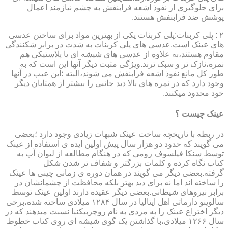
برای جلوگیری از نفوذ اشعه فرابنفش به چشم نیازمند اعمال
پوشش ضد فرابنفش هستند.
۲ : پلی کربنات:پلی کربنات یکی از بهترین مواد برای ساختن عدسی
های عینک است.عدسی های پلی کربنات به شدت در برابر شکنندگی
مقاوم هستند،به علاوه از عدسی های شیشه ای یا پلاستیکی هم
نمره،نازک تر و سبک ترند.ویژگی مثبت دیگر آنها این است که به
طور کل مانع نفوذ اشعه فرابنفش می شوند،البته ؛این عیب در آنها
وجود دارد که در نمره های بالا دید جانبی را بیشتر از همتایان دیگر
خود محدود میکنند.
عینک چیست ؟
در ربطه با تاریخچه ساخت عینک شبهات زیادی وجود دارد ؛بعضی
می گویند که حدود دو هزار سال پیش اولین ایده ی استفاده از عینک
توسط سنکا فیلسوف رومی که در هنگام مطالعه از لیوان آب به
کتاب نگاه کرده و کلمات بزرگتر و شفاف تر شدن شکل
گرفته.بعضی دیگر می گویند در همان دوره ی زمانی چینی ها عینک
را ساخته اند اما نه برای دید بهتر بلکه محافظت از چشمانشان در
برابر نیروهای شیطانی.بعضی دیگر عقیده دارند اولین عینک توسط
سالوینو دارماتی اهل ایتالیا در سال ۱۲۸۴ میلادی ساخته شده،برخی
دیگر اختراع عینک را به مردی به نام روچربیکنبا نسبت میدهند که در
سال ۱۲۶۶ میلادی،با گذاشتن یک گوی شیشه ای روی کتاب خطوط