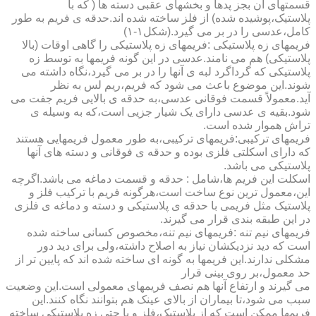
قسمتهای آن بجز پدها و بخشهای عقبی دسته ها ( که با
پلاستیک،پوشیده شده) از فلز ساخته شده اند.حدقه ی فریم به طور
کامل،عدسی را در بر می گیرد.(شکل۱-۱)
فریمهای زه پلاستیکی :فریمهای زه پلاستیکی را گاهی اوقات (بالا
پلاستیکی) هم می نامند.عدسی در این گونه فریمها به توسط زه
پلاستیکی که گرداگرد لبه ی آنها را در بر می گیرد،نگاه داشته می
شوند.این موضوع باعث می شود که فریم،ریم لس به نظر
آید.معمولاً قسمت فوقانی عدسی،به حدقه ی بالایی فریم جفت می
شود.بقیه ی عدسی دارای یک شیار جزیی است،که به وسیله ی
تراش هموار شده است.
فریمهای ترکیبی:فریمهای ترکیبی،به طور معمول فریمهایی هستند
که دارای اسکلتی فلزی بوده و حدقه ی فوقانی و دسته های آنها
پلاستیکی می باشد.
اسکلت این فریم ها،شامل : حدقه و قسمت دماغه می باشد.اگرچه
این،معمول ترین نوع ساخت است،هرگونه فریم با ترکیب فلز و
پلاستیک مثل فریمی با حدقه ی پلاستیکی و دسته و دماغه ی فلزی
در این طبقه بندی قرار می گیرند.
فریمهای نیم تنه :فریمهای نیم تنه،مخصوص کسانی ساخته شده
است که دید نزدیکشان نیاز به اصلاح داشته،ولی برای دید دور
مشکلی ندارند.این فریمها به گونه ای ساخته شده اند که پایین تر از
حد معمول،بر روی بینی قرار
می گیرند و ارتفاع آنها هم نصف فریمهای معمولی است.این وضعیت
سبب می شود،تا بیماران از بالای عینک هم بتوانند نگاه کنند.این
فریمها ممکن است که از پلاستیک،فلز و یا حتی زه پلاستیکی ساخته