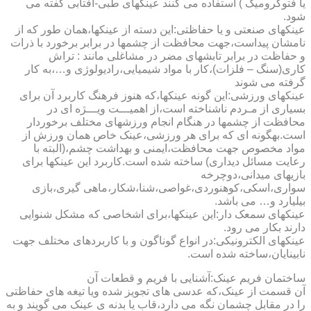
یا فتوکرومیک ) استفاده می کنند عینکهای طبی-آفتابی گفته می
شود.
عینکهای صنعتی و یا حفاظتی:این دسته از عینکها،همان طور که از
نامشان پیداست،جهت محافظت از چشمها در برابر برخورد با ذرات
و حفاظت در برابر تابشهای مضر در مشاغلی مانند : تراش
کاری(سنگ – فلزات)،کار با مواد شیمیایی،رادیولوژی و…،به کار
گرفته می شوند
عینکهای ورزشی:این گونه عینکها،که هنوز فرهنگ کاربرد آن برای
بسیاری از مـردم ناشناخته است،از اهمیـــت ویـــژه ای در
محافظت از چشمها در هنگام انجام ورزشهای مختلف برخوردار
است.به­گونه ای که برای هر ورزشی،عینک خاص همان ورزش از
مواد مخصوص جهت محافظت،ایمنی و بهداشت چشم،(البته با
رعایت مسائل دیداری) ساخته شده است.کاربرد این عینکها برای
بازیهای میدانی،دوچرخه
سواری،اسکی،کوهنوردی،غواصی،شنا،شکار،ماهی گیری،بازی
بیلیارد و… می باشد.
عینکهای سمعک دار:این عینکها،برای اشخاصی که مشکل شنوایی
دارند بکار می رود.
عینکهای الکترونیکی:در انواع گوناگون و با کاربردهای مختلف جهت
نابینایان،ساخته شده است.
ساختمان فریم عینک:آشنایی با فریم و قطعات آن
آن قسمت از عینک،که عدسی های تجویز شده ویا تیغه های حفاظتی
را در مقابل چشمان نگه می دارد،قاب یا بدنه ی عینک می گویند و به