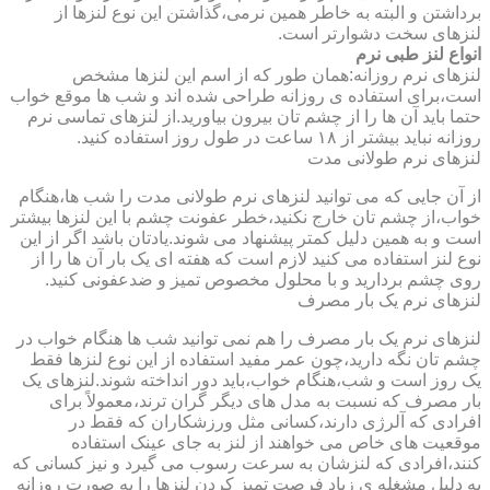
برداشتن و البته به خاطر همین نرمی،گذاشتن این نوع لنزها از
لنزهای سخت دشوارتر است.
انواع لنز طبی نرم
لنزهای نرم روزانه:همان طور که از اسم این لنزها مشخص
است،برای استفاده ی روزانه طراحی شده اند و شب ها موقع خواب
حتما باید آن ها را از چشم تان بیرون بیاورید.از لنزهای تماسی نرم
روزانه نباید بیشتر از ۱۸ ساعت در طول روز استفاده کنید.
لنزهای نرم طولانی مدت
از آن جایی که می توانید لنزهای نرم طولانی مدت را شب ها،هنگام
خواب،از چشم تان خارج نکنید،خطر عفونت چشم با این لنزها بیشتر
است و به همین دلیل کمتر پیشنهاد می شوند.یادتان باشد اگر از این
نوع لنز استفاده می کنید لازم است که هفته ای یک بار آن ها را از
روی چشم بردارید و با محلول مخصوص تمیز و ضدعفونی کنید.
لنزهای نرم یک بار مصرف
لنزهای نرم یک بار مصرف را هم نمی توانید شب ها هنگام خواب در
چشم تان نگه دارید،چون عمر مفید استفاده از این نوع لنزها فقط
یک روز است و شب،هنگام خواب،باید دور انداخته شوند.لنزهای یک
بار مصرف که نسبت به مدل های دیگر گران ترند،معمولاً برای
افرادی که آلرژی دارند،کسانی مثل ورزشکاران که فقط در
موقعیت های خاص می خواهند از لنز به جای عینک استفاده
کنند،افرادی که لنزشان به سرعت رسوب می گیرد و نیز کسانی که
به دلیل مشغله ی زیاد فرصت تمیز کردن لنزها را به صورت روزانه