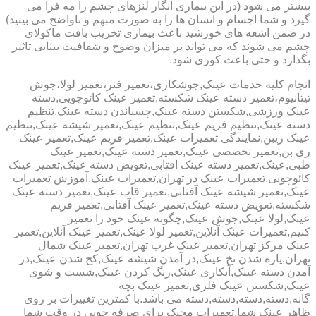
بیشتر می شود (در این بیماری انگار لنزهای چشم را مه فرا می
گیرد و شما اجسام و انسان ها را به صورت مبهم و ناواضح می بینید)
در ضمن اشعه های خورشید باعث بیماری تخریب بافت ماکولای
چشم می شوند که می تواند بر میزان وضوح و شفافیت بینایی تاثیر
بگذارد و حتی باعث کوری شود.
انجام کلیه خدمات عینک,جوشکاری،تعمیر فنر،تعمیر لولا،جوش
تیتانیوم،تعمیر دسته عینک شکسته,تعمیر عینک کائوچویی,دسته
عینک ورزشی,شکستن دسته عینک,چسباندن دسته عینک,تنظیم
دسته عینک,تنظیم فریم عینک,تنظیم عینک,تعمیر شیشه عینک,تنظیم
عینک ریبن,نمایندگی تعمیرات عینک,تعمیر فریم عینک,تعمیر عینک
ری بن,تعمیر تخصصی عینک,تعمیر دسته عینک,تعمیر عینک
طبی,عینک,تعمیر دسته عینک افتابی,تعویض دسته عینک,تعمیر عینک
کائوچویی,تعمیرات عینک در تهران,تعمیرات عینک,آموزش تعمیرات
عینک,تعمیر شیشه عینک آفتابی,تعمیر قاب عینک,تعمیر دسته عینک
شکسته,تعویض دسته عینک,تعمیر عینک آفتابی,تعمیر فریم
عینک,لولا عینک,جوش عینک,چگونه عینک خود را تعمیر
کنیم,تعمیرات عینک آنلاین,تعمیر لولا عینک,تعمیر عینک آنلاین,تعمیر
عینک مرکز تهران,تعمیر عینک غرب تهران,تعمیر عینک شمال
تهران,پاره شدن نخ عینک,در آمدن شیشه عینک,کج شدن عینک,در
آمدن دسته عینک,آبکاری عینک,رنگ کردن عینک,شست و شوی
عینک,شکستن عینک فلزی,تعمیر عینک بچه
گانه,دسته,دسته,دسته,دسته می باشد.با کمترین تغییرات بر روی
ظاهر عینک شما,تعمیرات مجیک برای صرفه جویی در وقت شما