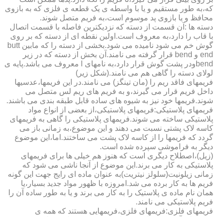
که،به طور مستقیم و یا با واسطه ی یک قطعه ی فلزی که به بازوی
محافظ و یا بازوی پد موسوم است،به فریم متصل شوند.
دسته ها :آن قسمت از دسته که نزدیکترین فاصله با قسمت اتصال
با قاب را دارد،به معروف است.اولین نقطه ای از دسته که بر روی
گوش خم می شود نامیده می شود.بخشی از دسته را که مابین butt
end و bend قرار گرفته می نامند.آن بخش از دسته که در زیر
bendودر پشت گوش قرار دارد،به نامهای l معروف می باشد.پایه ی
لولای دسته را گاهی هم می نامند.(شکل زیر)
فریمهای فاقد ریم را (مان تینگز) می نامند.در این فریمها،عدسیها
داخل فریم قرار می گیرند،و به فریم های ریم لس متصل می
شوند.فریمها خود نیز به شیوه های ساده قابل طبقه بندی می باشند.
فریمهای پلاستیکی:فریمهای پلاستیکی،از بعضی از انواع مواد
پلاستیکی ساخته می شوند.فریمهای پلاستیکی را گاهی به فریمهای
کاسه لاک پشتی نسبت می دهند و این موضوع،به زمانی باز می
گردد که فریمها را از کاسه لاک پشت می ساختند.اما،این موضوع
دیگر به فراموشی سپرده شده است.
(زیل)،اصطلاح دیگری است که هنوز هم خیلی ها برای فریمهای
پلاستیکی به کار می برند.این موضوع از آنجا ناشی می شود که
زمانی زیلونیت(سلولز نیتریت)به عنوان ماده ای رایج جهت این گونه
فریم ها به کار برده می شد.امروزه با ظهور مواد جدید بسیار،یا
همان نام ماده ی پلاستیک را به کار می برند و یا به طور ساده آن را
فریم پلاستیکی می نامند.
فریمهای فلزی:فریمهای فلزی،فریمهایی هستند که همه ی