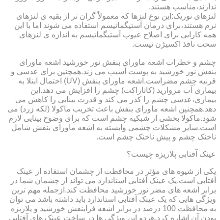
ندارند،مناسب هستند.
لنزهای توریک:این نوع لنزها که معمولاً گران تر از بقیه ی لنزهای
نرم هستند،برای درمان آستیگماتیسم استفاده می شوند اما با این
همه کارایی برای اصلاح عیوب آستیگماتیسم به اندازه ی لنزهای
سخت نافذ اکسیژن نیست.
چشم و خطرات اشعه ماورای بنفش نور خورشید اشعه ماورای
بنفش نور خورشید به پوست آسیب می زند.همچنین برای عدسی و
قرنیه چشم مضراست.اشعه ماورای بنفش (UV) احتمال ابتلا به
بیماری آب مروارید (کاتاراکت) چشم را افزایش می دهد.این
بیماری،عدسی چشم را کدر می کند و قدرت بینایی را کاهش می
دهد.همچنین اشعه ماورای بنفش باعث تخریب ماکولا (لکه زرد) می
شود.ماکولا بخشی از شبکیه چشم است که برای وضوح بینایی لازم
است.سایر مشکلات چشمی وابسته به اشعه ماورای بنفش شامل
ناخنک چشم و پیش ناخنک چشم است.
عینک آفتابی پلاریزه چیست؟
یکی از شیوه های مؤثر در محافظت از چشمان استفاده از عینک
آفتابی است.یک عینک آفتابی استاندارد می تواند از چشمان شما در
برابر اشعه های مضر نور خورشید محافظت کند.ازجمله مهم ترین
ویژگی هایی که یک عینک آفتابی استاندارد باید داشته باشد می توان
به محافظت 100 درصد در برابر اشعه فرابنفش خورشید و پلاریزه
بودن آن اشاره کرد.هردو این ویژگی ها در ساخت عینک های آفتابی