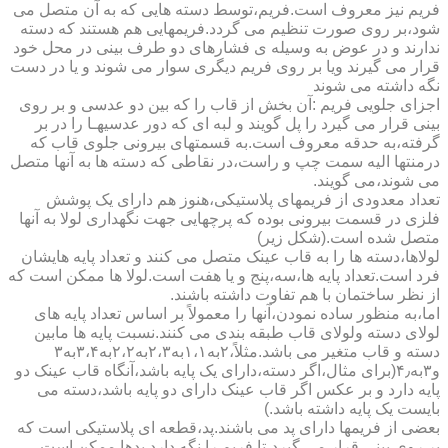
فریم نیز معروف است.فریم،توسط دسته هایی که به آن متصل می
شود،بر روی صورت تنظیم می گردد.فریمهایی هم هستند که دسته
ندارند و در عوض به وسیله ی فشارهای دو طرف بینی در محل خود
قرار می گیرند ویا بر روی فریم دیگری سوار می شوند و یا در دست
نگه داشته می شوند
اجزای جلویی فریم :آن بخش از قاب را که بین دو عدسی و بر روی
بینی قرار می گیرد را پل گویند و لبه ای که دور عدسیهـا را در بر
گرفته،به حدقه معروف است.به قسمتهای بیرونی جلوی قاب که
درمنتها الیه سمت چپ و راست،در نقاطی که دسته ها به آنها متصل
می شوند،می گویند.
تعداد معدودی از فریمهای پلاستیکی،هنوز هم دارای یک پوشش
فلزی در قسمت بیرونی بوده که پرچهایی جهت نگهداری لولا به آنها
متصل شده است.(شکل زیر)
لولاها،دسته ها را به قاب عینک متصل می کنند و تعداد پایه هایشان
فرد است.تعداد پایه ها،سه،پنج و یا هفت است.لولا ها ممکن است که
از نظر ساختمان با هم تفاوت داشته باشند.
اما،به منظور ساده نمودن،آنها را معمولاً بر اساس تعداد پایه های
لولای دسته ولولای قاب طبقه بندی می کنند.نسبت پایه ها مابین
دسته و قاب متغیر می باشد.مثلاً،۲به۱،۱به۲،۳به۲،۲به۳،۴به۳
و۳به۴٫(برای مثال،اگر دسته،دارای یک پایه باشد،آنگاه قاب عینک دو
پایه دارد و بر عکس اگر قاب عینک دارای دو پایه باشد،دسته می
بایست یک پایه داشته باشد.)
بعضی از فریمها دارای پد می باشند.پد،قطعه ای پلاستیکی است که
بر روی بینی قرار می گیرد،تا فریم را نگه دارد.پدها ممکن است