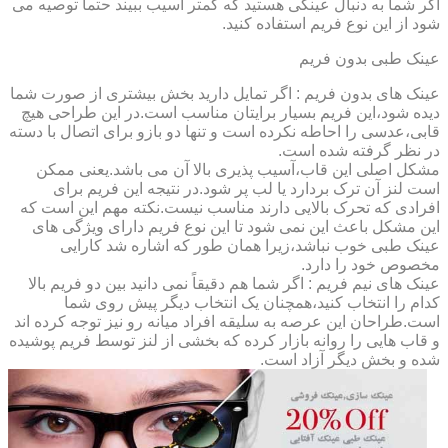
اگر شما به دنبال عینکی هستید که کمتر آسیب ببیند حتماً توصیه می
شود از این نوع فریم استفاده کنید.
عینک طبی بدون فریم
عینک های بدون فریم : اگر تمایل دارید بخش بیشتری از صورت شما
دیده شود،این فریم بسیار برایتان مناسب است.در این طراحی هیچ
قابی،عدسی را احاطه نکرده است و تنها دو بازو برای اتصال با دسته
در نظر گرفته شده است.
مشکل اصلی این قاب،آسیب پذیری بالا آن می باشد.یعنی ممکن
است لنز آن ترک بردارد یا لب پر شود.در نتیجه این فریم برای
افرادی که تحرک بالایی دارند مناسب نیست.نکته مهم این است که
این مشکل باعث این نمی شود تا این نوع فریم دارای ویژگی های
عینک طبی خوب نباشد،زیرا همان طور که اشاره شد کارایی
مخصوص خود را دارد.
عینک های نیم فریم : اگر شما هم دقیقاً نمی دانید بین دو فریم بالا
کدام را انتخاب کنید،همچنان یک انتخاب دیگر پیش روی شما
است.طراحان این عرصه به سلیقه افراد میانه رو نیز توجه کرده اند
و قاب هایی را روانه بازار کرده که بخشی از لنز توسط فریم پوشیده
شده و بخش دیگر آزاد است.