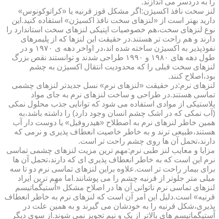
را به دردسر می اندازند.
لنز سخت نافذ اکسیژن:اگر مشکل قوز قرنیه یا «کراتوکونوس»
دارید بهتر است از «لنزهای سخت نافذ اکسیژن» استفاده کنید.این
نوع لنزهای سخت،هم خصوصیات اپتیکی لنزهای سخت استاندارد را
دارند و هم راحت تر هستند.در حقیقت این لنزها که از پلیمرهای
نفوذپذیر به اکسیژن ساخته شده اند،در اواخر دهه ی ۱۹۷۰ و در
طول دهه های ۱۹۸۰ و ۱۹۹۰ طراحی شدند و توانستند نقص بزرگ
لنزهای سخت قبلی را که محدودیت انتقال اکسیژن به چشم
بود،اصلاح کنند.
لنزهای نرم:در حقیقت «لنزهای نرم» نسل جدیدتر لنزهای چشمی
تماسی هستند.در طراحی و ساخت لنزهای نرم به جای مواد
پلاستیکی از موادی استفاده می شود که توانایی جذب محلول نمکی
(آب نمکی که در اشک چشم انسان وجود دارد) را داشته باشد،به
همین خاطر لنزهای نرم به اصطلاح «هیدروفیل» یا دوست دار آب
هستند،طبیعی ترند و به خاطر خاصیت انعطاف پذیری و نرمی که
دارند،تحمل آن ها روی چشم راحت تر است.
مزایا و معایب لنز طبی نرم:مهم ترین مزیت لنزهای چشمی تماسی
نرم این است که به خاطر انعطاف پذیری ای که دارند،تحمل آن ها
برای بیمار راحت تر است.علاوه براین لنزهای تماسی نرم دو تا سه
میلی متر جلوتر از قرنیه چشم را می پوشانند.اما مهم ترین ایراد
لنزهای تماسی نرم ناتوانی آن ها در اصلاح مشکل «آستیگماتیسم
قرنیه» است.دلیل این امر آن است که لنزهای نرم به خاطر انعطاف
پذیری،شکل قرنیه را به خودشان می گیرند و به همین علت در
آستیگماتیسم های بالاتر از یک و نیم تجویز نمی شوند.از سوی دیگر