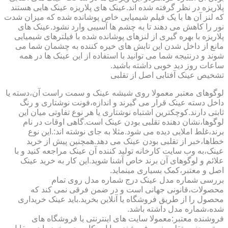
پلاریزه در نظر گرفته شده اند.عینک های پلاریزه عینک هایی هستند
که لنز آن ها با یک فیلم شیمیایی خاص پوشانده شده که میزان شدت
نور را کاهش می دهند تا به چشم ها آسیبی وارد نشود.عینک های
پلاریزه با بهره گیری از لنزهای پوشانده شده با فیلترهای شیمیایی
مانع از داخل شدن این تابش های خیره کننده به چشمان شما می
شوند و درنتیجه شما می توانید با استفاده از این عینک ها در همه
ساعات روز دید خوبی داشته باشید.
تشخیص عینک آفتابی اصل از تقلبی
لوگوهای معتبر معمولا روی شیشه عینک و سمت راست آن،دسته یا
داخل دسته عینک قرار می گیرند و اندازه،فونت نوشتاری و رنگ
ثابتی دارند.کوچکترین اشتباه نوشتاری یا هر نوع تفاوتی میان این
لوگوها،نشان دهنده تقلبی بودن عینک است.گاهی اوقات در نام
برند،غلط املایی دیده می شود.مثلا به جای نوشته اند:.این نوع
خطاها،خبر از تقلبی بودن عینک می دهد.همچنین پیش از خرید
عینک،به وب سایت کارخانه تولید کننده آن عینک مراجعه کنید و با
علائم و لوگوهای آن برند خاص آشنا شوید.این کار به خرید عینک
اصل و معتبر،کمک بسیاری مینماید.
بررسی شماره مدل عینک درج شماره مدل روی تمام
محصولات،قانونی جهانی است و در ضمن فرقی نمی کند که
محصول را از طریق فروشگاه یا آنلاین بخرید.باید عینک خریداری
شده،شماره مدل داشته باشد.
فروشنده معتبر:معمولا سایت های اینترنتی یا فروشگاه های