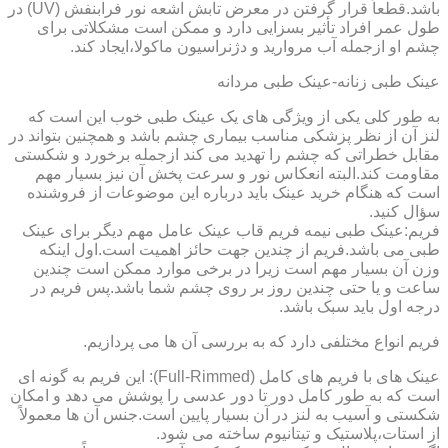
باشد.قطعاً قرار گرفتن در معرض تابش اشعه نور فرابنفش (UV) در
طول عمر افراد تأثیر بسزایی دارد و ممکن است مشکلاتی برای
چشم او ازجمله آب مروارید و دژنراسیون ماکولا،ایجاد کند.
عینک طبی زنانه-عینک طبی مردانه
به طور کلی یکی از ویژگی های یک عینک طبی خوب این است که
لنز آن از نظر پزشکی مناسب بیماری چشم باشد و همچنین بتواند در
مقابل خطراتی که چشم را تهدید می کند ازجمله برخورد و شکستی
مقاومت کند.البته انعکاس نور و سرعت پخش آن نیز بسیار مهم
است که هنگام خرید عینک باید درباره این موضوعات از فروشنده
سؤال کنید.
فریم:عینک طبی نیمه فریم قاب عینک عامل مهم دیگر برای عینک
طبی می باشد.فریم از چندین جهت حائز اهمیت است.اول اینکه
وزن آن بسیار مهم است زیرا در برخی موارد ممکن است چندین
ساعت و یا حتی چندین روز بر روی چشم شما باشد.پس فریم در
درجه اول باید سبک باشد.
فریم انواع مختلفی دارد که به بررسی آن ها می پردازیم.
عینک های با فریم های کامل (Full-Rimmed): این فریم به گونه ای
است که به طور کامل دور تا دور عدسی را پوشش می دهد و امکان
شکستی و آسیب به لنز در آن بسیار پایین است.جنس آن ها معمولاً
از استات،پلاستیک و تیتانیوم ساخته می شود.