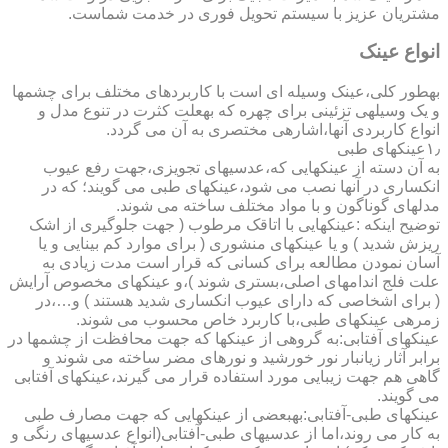
مشتریان عزیز با سیستم تحویل فوری در خدمت شماست.
انواع عینک
به­طور کلی،عینک وسیله ای است با کاربردهای مختلف برای چشمها
و یک وسیله­ی تزئینی برای چهره که به­علت کثرت در تنوع مدل و
انواع کاربردی آنها،اشاره­ی مختصری به آن می گردد.
۱٫عینکهای طبی
به آن دسته از عینکهایی که،عدسیهای تجویزی،جهت رفع عیوب
انکساری در آنها نصب می شود،عینکهای طبی می گویند؛ که در
مدلهای گوناگون و با مواد مختلف ساخته می شوند.
توضیح اینکه :عینکهایی با اتاقک مرطوب ( جهت جلوگیری از اشک
ریزش شدید ) و یا عینکهای منشوری ( برای موارد کم بینایی و یا
آسان نمودن مطالعه برای کسانی که قرار است مدت زیادی به
علت فلج اندامهای اصلی،بستری شوند )،و عینکهای مخصوص آرایش
( برای اشخاصی که دارای عیوب انکساری شدید هستند ) و…،در
زمره­ی عینکهای طبی،با کاربرد خاص محسوب می شوند.
عینکهای آفتابی:به گروهی از عینکها که جهت محافظت از چشمها در
برابر آثار زیانبار نور خورشید و نورهای مضر ساخته می شوند و
گاهی هم جهت زیبایی مورد استفاده قرار می گیرند،عینکهای آفتابی
می گویند.
عینکهای طبی-آفتابی:به­بعضی از عینکهایی که جهت مصارف طبی
به کار می روند،اما از عدسیهای طبی-آفتابی(انواع عدسیهای رنگی و