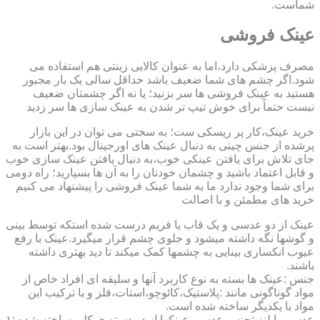
شماست.
عینک فروشی
مصرف پزشکی دارد،اما به عنوان کالایی زینتی هم استفاده می
شود.اگر چشم های شما ضعیف باشد حداقل سالی یک بار مجبور
هستید به عینک فروشی ها سر بزنید؛ یا نه اگر چشمتان ضعیف
نیست حتماً برای خوش تیپ تر شدن به عینک سازی ها سر زدید
خرید عینک،کار پر ریسکی ست؛ به سختی می توان در این بازار
پرشده از جنس چینی به دنبال عینک های اورجینال بود.بهتر است به
جای تلاش برای یافتن عینکی خوب،به دنبال یافتن عینک سازی خوب
و قابل اعتماد باشید و چشمان خودتان را به آن ها بسپارید؛ راه دومی
برای شما وجود ندارد ما به شما عینک فروشی را پیشنهاد می کنیم
خرید های مطمئن و با اصالت
عینک از دو عدسی و یک قاب یا فریم درست شده استکه توسط بینی
و گوشها نگه داشته میشود و جلوی چشم قرار میگیرد.عینک با رفع
عیوب انکساری بینایی به چشمها کمک میکند تا دید بهتری داشته
باشند.
جنس :عینک ها بسته به نوع کاربرد آنها و سلیقه ای افراد خاص از
مواد گوناگونی مانند :پلاستیک،کائوچو،استات،فلز و یا ترکیب این
مواد با یکدیگر ساخته شده است.
عدسی یا لنز :جنس عدسی عینکها از دو دسته ی کلی ساخته شده :۱