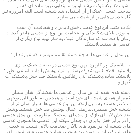
: شیشه۲: پلاستیک شیشه اولین و ابندایی ترین ماده ای که در
ساخت عدسی عینک از آن استفاده شد شیشه است.البته امروزه نیز
گاه عدسی هایی را از شیشه می سازند.
نکات مثبت این نوع عدسی خش ناپذیری و شفافیت آن است
اما،وزن بالای،شکنندگی و ضخامت این نوع از عدسی ها،در گذشت
زمان باعث شد که سازندگان عینک به فکر تهیه نوع دیگری از
عدسی ها بیفتند.پلاستیک
این مدل از عدسی ها به چند دسته تقسم میشوند که عبارتند از :
۱ : پلاستیک :پر کاربرد ترین نوع عدسی در صنعت عینک سازی
پلاستیک CR39 میباشد که بسته به نوع پوشش آنها،به انواعی نظیر :
پلاستیک ساده،پلاستیک آنتی رفلکس،پلاستیک ضد خش،پلاستیک آب
گریز و …..
دسته بندی شده اند.این مدل از عدسی ها شکنندگی شان بسیار
کمتر از همتای شیشه ای خود است،و همچنین به طور قابل توجهی
سبک تر هستند.به دلیل اینکه این نوع عدسی ها بسیار آسان تر از
شیشه خش میپذیرد،نیازمند اعمال پوشش ضد خش هستند،پوشش
ضد خش لایه ای نازک از ماده ای است،که مقاومت این مدل عدسی
را در برابر خش پذیری دو چندان میکند.این عدسی ها همچون عدسی
های شیشه ای در نمره های بالا،از ضخامت بالایی نسبت به عدسی
های پلی کربنات برخوردارند.همچنین همانند عدسی های شیشه ای