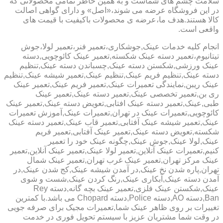
سلامت چشم های شماست و به همین خاطر تمامی محصولاتی که
در این فروشگاه عرضه می شوند،«اصل» و دارای گواهی اصالت
کالا هستند.هدف ما،عرضه ی محصولات باکیفیت با قیمت های
واقعی است.
انجام کلیه خدمات عینک,جوشکاری،تعمیر فنر،تعمیر لولا،جوش
تیتانیوم،تعمیر دسته عینک شکسته,تعمیر عینک کائوچویی,دسته
عینک ورزشی,شکستن دسته عینک,چسباندن دسته عینک,تنظیم
دسته عینک,تنظیم فریم عینک,تنظیم عینک,تعمیر شیشه عینک,تنظیم
عینک ریبن,نمایندگی تعمیرات عینک,تعمیر فریم عینک,تعمیر عینک
ری بن,تعمیر تخصصی عینک,تعمیر دسته عینک,تعمیر عینک
طبی,عینک,تعمیر دسته عینک افتابی,تعویض دسته عینک,تعمیر عینک
کائوچویی,تعمیرات عینک در تهران,تعمیرات عینک,آموزش تعمیرات
عینک,تعمیر شیشه عینک آفتابی,تعمیر قاب عینک,تعمیر دسته عینک
شکسته,تعویض دسته عینک,تعمیر عینک آفتابی,تعمیر فریم
عینک,لولا عینک,جوش عینک,چگونه عینک خود را تعمیر
کنیم,تعمیرات عینک آنلاین,تعمیر لولا عینک,تعمیر عینک آنلاین,تعمیر
عینک مرکز تهران,تعمیر عینک غرب تهران,تعمیر عینک شمال
تهران,پاره شدن نخ عینک,در آمدن شیشه عینک,کج شدن عینک,در
آمدن دسته عینک,آبکاری عینک,رنگ کردن عینک,شست و شوی
عینک,شکستن عینک فلزی,تعمیر عینک بچه گانه,دسته Rey
Ban,دسته AO,دسته Police,دسته Chopard می باشد.با کمترین
تغییرات بر روی ظاهر عینک شما,تعمیرات مجیک برای صرفه جویی
در وقت شما مشتریان عزیز با سیستم تحویل فوری در خدمت