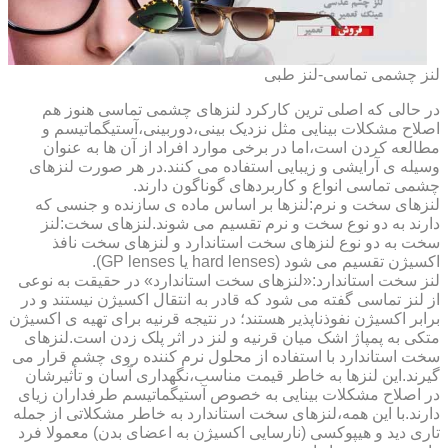
لنز چشمی تماسی-لنز طبی
در حالی که اصلی ترین کارکرد لنزهای چشمی تماسی هنوز هم
اصلاح مشکلات بینایی مثل نزدیک بینی،دوربینی،آستیگماتیسم و
مطالعه کردن است،اما در برخی موارد افراد از آن ها به عنوان
وسیله ی آرایشی و زیبایی استفاده می کنند.در هر صورت لنزهای
چشمی تماسی انواع و کاربردهای گوناگون دارند.
لنزهای سخت و نرم:لنزها بر اساس ماده ی سازنده و جنسی که
دارند به دو نوع سخت و نرم تقسیم می شوند.لنزهای سخت:لنز
سخت به دو نوع لنزهای سخت استاندارد و لنزهای سخت نافذ
اکسیژن تقسیم می شود (hard lenses یا GP lenses).
لنز سخت استاندارد:«لنزهای سخت استاندارد» در حقیقت به نوعی
از لنز تماسی گفته می شود که قادر به انتقال اکسیژن نیستند و در
برابر اکسیژن نفوذناپذیر هستند؛ در نتیجه قرنیه برای تهیه ی اکسیژن
متکی به پمپاژ اشک میان قرنیه و لنز در اثر پلک زدن است.لنزهای
سخت استاندارد با استفاده از محلول نرم کننده روی چشم قرار می
گیرند.این لنزها به خاطر قیمت مناسب،نگهداری آسان و تأثیرشان
در اصلاح مشکلات بینایی به خصوص آستیگماتیسم طرفداران زیای
دارند.با این همه،لنزهای سخت استاندارد به خاطر مشکلاتی از جمله
تاری دید و هیپوکسی (نارسایی اکسیژن به اعضای بدن) معمولا فرد