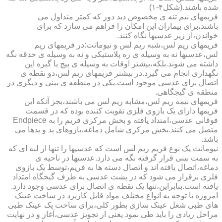
شده باشند.(شکل۴-۱)
فریمهای نیم تنه ی مخصوص دید دور که کمتر متداول می
باشند،برای بیماران این امکان را فراهم می سازد که برای
خواندن،از زیر عدسیها نگاه کنند.
فریمهای ریم لس،شبه ریم لس و نیومانت:در فریمهای ریم
لس،عدسیها نه به وسیله ی زه پلاستیکی و نه به وسیله ی حدقه نگه
داشته می شوند.بلکه،بیشتر اوقات به وسیله ی پیچ یا گیره این
نگهداری انجام می گیرد.در بیشتر فریمهای ریم لس،دو نقطه ی
اتصال برای عدسی موجود است.یکی در منطقه ی بینی و دیگری در
منطقه ی گیجگاهی.
فریمهای نیمه ریم لس،مشابه ریم لس می باشند،بجز آنکه این
فریمها دارای یک بازوی فلزی تقویت کننده بوده که در قسمت
فوقانی عدسی،امتداد یافته و بخش مرکزی فریم را به Endpiece
متصل می کنند.بخش مرکزی شامل دماغه،بازوهای پد و پدها می
باشد.
نیومانت یک نوع فریم ریم لس است که عدسیها را تنها از لبه ای که
به سمت بینی قرار گرفته نگه می دارد.عدسیها در ناحیه ی
دماغه،اتصال یافته اند و اتصال دسته ها به فریم،توسط یک بازوی
فلزی برقرار می شود که در پشت عدسی به طرف گیجگاه امتداد
یافته است.بنابراین،تنها یک نقطه ی اتصال برای عدسی وجود دارد.
امروزه با توجه به انواع مختلف مواد قابل کاربرد در ساخت عینک
های طبی شغل عینک سازی بطور کلی،برای ساخت یک عینک طبی
مراحل زیادی را باید طی نمود یعنی از تجویز عدسی،آغاز و در نهایت