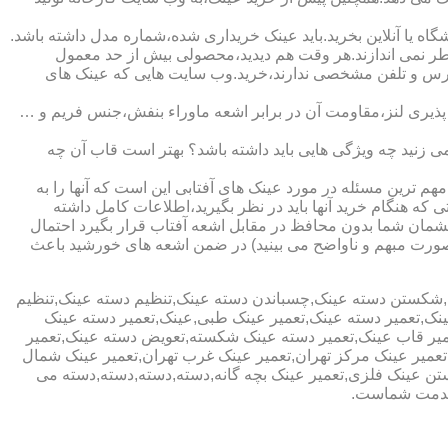
ا آنلاین بخرید.باید عینک خریداری شده،شماره مدل داشته باشد.
خطر نمی اندازند.هر وقت هم دیدید،محصولی بیش از حد معمول
آدرس و تلفن مشخصی ندارند،خرید.وب سایت هایی که عینک های
پذیری لنز،مقاومت آن در برابر اشعه ماوراء بنفش،جنس فریم و …
 زنید چه ویژگی هایی باید داشته باشد؟ بهتر است قاب آن چه
هم ترین مسئله در مورد عینک های آفتابی این است که آنها را به
 که هنگام خرید آنها باید در نظر بگیرید،اطلاعات کامل داشته
مان شما بدون محافظ در مقابل اشعه آفتاب قرار بگیرد احتمال
به صورت مبهم و ناواضح می بینید) در ضمن اشعه های خورشید باعث
ی,شکستن دسته عینک,چسباندن دسته عینک,تنظیم دسته عینک,تنظیم
ینک,تعمیر دسته عینک,تعمیر عینک طبی,عینک,تعمیر دسته عینک
عمیر قاب عینک,تعمیر دسته عینک شکسته,تعویض دسته عینک,تعمیر
ن,تعمیر عینک مرکز تهران,تعمیر عینک غرب تهران,تعمیر عینک شمال
 عینک فلزی,تعمیر عینک بچه گانه,دسته,دسته,دسته,دسته می
 خدمت شماست.