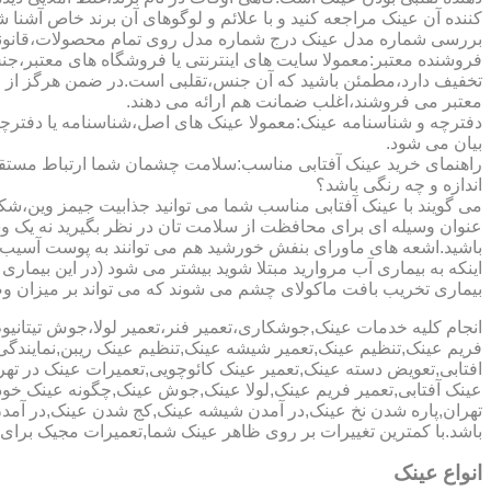
کننده آن عینک مراجعه کنید و با علائم و لوگوهای آن برند خاص آشنا 
بررسی شماره مدل عینک درج شماره مدل روی تمام محصولات،قانونی ج
فروشنده معتبر:معمولا سایت های اینترنتی یا فروشگاه های معتبر،جن
تخفیف دارد،مطمئن باشید که آن جنس،تقلبی است.در ضمن هرگز از وب
معتبر می فروشند،اغلب ضمانت هم ارائه می دهند.
دفترچه و شناسنامه عینک:معمولا عینک های اصل،شناسنامه یا دفترچ
بیان می شود.
راهنمای خرید عینک آفتابی مناسب:سلامت چشمان شما ارتباط مستقیم ب
اندازه و چه رنگی باشد؟
می گویند با عینک آفتابی مناسب شما می توانید جذابیت جیمز وین،شکوه
عنوان وسیله ای برای محافظت از سلامت تان در نظر بگیرید نه یک وسیل
باشید.اشعه های ماورای بنفش خورشید هم می توانند به پوست آسیب 
اینکه به بیماری آب مروارید مبتلا شوید بیشتر می شود (در این بیما
بیماری تخریب بافت ماکولای چشم می شوند که می تواند بر میزان وضو
انجام کلیه خدمات عینک,جوشکاری،تعمیر فنر،تعمیر لولا،جوش تیتا
فریم عینک,تنظیم عینک,تعمیر شیشه عینک,تنظیم عینک ریبن,نمایندگ
افتابی,تعویض دسته عینک,تعمیر عینک کائوچویی,تعمیرات عینک در ت
عینک آفتابی,تعمیر فریم عینک,لولا عینک,جوش عینک,چگونه عینک خود ر
تهران,پاره شدن نخ عینک,در آمدن شیشه عینک,کج شدن عینک,در آم
باشد.با کمترین تغییرات بر روی ظاهر عینک شما,تعمیرات مجیک بر
انواع عینک