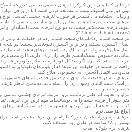
در حالی که اصلی ترین کارکرد لنزهای چشمی تماسی هنوز هم اصلاح 
بینی،دوربینی،آستیگماتیسم و مطالعه کردن است،اما در برخی موارد اف
و زیبایی استفاده می کنند.در هر صورت لنزهای چشمی تماسی انواع و ک
لنزهای سخت و نرم:لنزها بر اساس ماده ی سازنده و جنسی که دارند
شوند.لنزهای سخت:لنز سخت به دو نوع لنزهای سخت استاندارد و ل
(hard lenses یا GP lenses).
لنز سخت استاندارد:«لنزهای سخت استاندارد» در حقیقت به نوعی از 
انتقال اکسیژن نیستند و در برابر اکسیژن نفوذناپذیر هستند؛ در نتیجه 
اشک میان قرنیه و لنز در اثر پلک زدن است.لنزهای سخت استاندارد ب
بینایی به خصوص آستیگماتیسم طرفداران زیای دارند.با این همه،لنزها
لنز سخت نافذ اکسیژن:اگر مشکل قوز قرنیه یا «کراتوکونوس» دارید 
محدودیت انتقال اکسیژن به چشم بود،اصلاح کنند.
لنزهای نرم:در حقیقت «لنزهای نرم» نسل جدیدتر لنزهای چشمی تماس
در اشک چشم انسان وجود دارد) را داشته باشد،به همین خاطر لنزهای
چشم راحت تر است.
مزایا و معایب لنز طبی نرم:مهم ترین مزیت لنزهای چشمی تماسی نرم 
متر جلوتر از قرنیه چشم را می پوشانند.اما مهم ترین ایراد لنزهای 
قرنیه را به خودشان می گیرند و به همین علت در آستیگماتیسم های با
انواع لنز طبی نرم
لنزهای نرم روزانه:همان طور که از اسم این لنزها مشخص است،برای اس
بیشتر از ۱۸ ساعت در طول روز استفاده کنید.
لنزهای نرم طولانی مدت