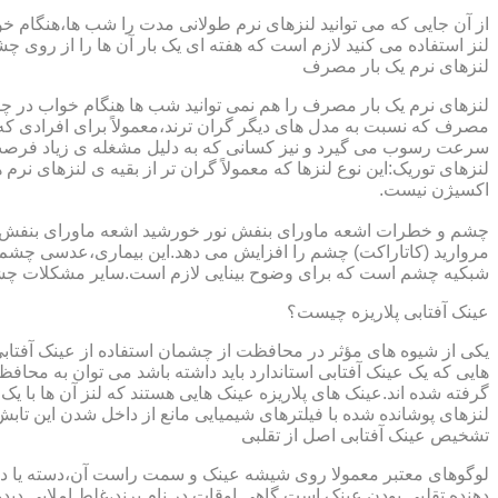
از آن جایی که می توانید لنزهای نرم طولانی مدت را شب ها،هنگام خو
لنز استفاده می کنید لازم است که هفته ای یک بار آن ها را از روی 
لنزهای نرم یک بار مصرف
لنزهای نرم یک بار مصرف را هم نمی توانید شب ها هنگام خواب در چشم
مصرف که نسبت به مدل های دیگر گران ترند،معمولاً برای افرادی که
سرعت رسوب می گیرد و نیز کسانی که به دلیل مشغله ی زیاد فرصت ت
لنزهای توریک:این نوع لنزها که معمولاً گران تر از بقیه ی لنزهای نر
اکسیژن نیست.
مروارید (کاتاراکت) چشم را افزایش می دهد.این بیماری،عدسی چشم ر
شبکیه چشم است که برای وضوح بینایی لازم است.سایر مشکلات چش
عینک آفتابی پلاریزه چیست؟
یکی از شیوه های مؤثر در محافظت از چشمان استفاده از عینک آفتاب
گرفته شده اند.عینک های پلاریزه عینک هایی هستند که لنز آن ها با ی
لنزهای پوشانده شده با فیلترهای شیمیایی مانع از داخل شدن این تابش
تشخیص عینک آفتابی اصل از تقلبی
لوگوهای معتبر معمولا روی شیشه عینک و سمت راست آن،دسته یا داخل 
دهنده تقلبی بودن عینک است.گاهی اوقات در نام برند،غلط املایی دیده