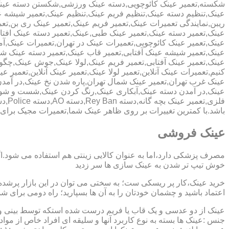
شکسته,تعمیر عینک کائوچویی,دسته عینک ورزشی,شکستن دسته عین
عینک,تنظیم دسته عینک,تنظیم فریم عینک,تنظیم عینک,تعمیر شیشه ع
ریبن,نمایندگی تعمیرات عینک,تعمیر فریم عینک,تعمیر عینک ری بن,ت
عینک,تعمیر دسته عینک,تعمیر عینک طبی,عینک,تعمیر دسته عینک افت
عینک,تعمیر عینک کائوچویی,تعمیرات عینک در تهران,تعمیرات عینک,
عینک,تعمیر شیشه عینک آفتابی,تعمیر قاب عینک,تعمیر دسته عینک 
عینک,تعمیر عینک آفتابی,تعمیر فریم عینک,لولا عینک,جوش عینک,چگون
کنیم,تعمیرات عینک آنلاین,تعمیر لولا عینک,تعمیر عینک آنلاین,تعمیر ع
عینک غرب تهران,تعمیر عینک شمال تهران,پاره شدن نخ عینک,در آم
عینک,در آمدن دسته عینک,آبکاری عینک,رنگ کردن عینک,شست و ش
باشد.با کمترین تغییرات بر روی ظاهر عینک شما,تعمیرات مجیک بر
عینک فروشی
مصرف پزشکی دارد،اما به عنوان کالایی زینتی هم استفاده می شود.ا
خوش تیپ تر شدن به عینک سازی ها سر زدید
خرید عینک،کار پر ریسکی ست؛ به سختی می توان در این بازار پرشده 
اعتماد باشید و چشمان خودتان را به آن ها بسپارید؛ راه دومی برای 
عینک از دو عدسی و یک قاب یا فریم درست شده استکه توسط بینی و گو
جنس :عینک ها بسته به نوع کاربرد آنها و سلیقه ای افراد خاص از مواد