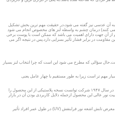
 به آن عدسی نیز گفته می شود،در حقیقت مهم ترین بخش تشکیل
ده می کنند) درمان چشم به واسطه لنز های مخصوص انجام می شود
م از آن جهت دارای اهمیت می باشد که ممکن است با پوست برخی
مقاومت در برابر فشار تأثیر بسزایی دارد.پس در نتیجه اگر می
 است.حال سؤالی که مطرح می شود این است که چرا انتخاب لنز بسیار
یار مهم تر است زیرا به طور مستقیم با چهار عامل یعنی
در قدیم از عدسی شیشه ای استفاده می شد،اما شیشه بسیار سنگین بوده و همچنین به راحتی شکسته و به چشم آسیب می رساند.در نهایت در سال ۱۹۴۷ شرکت توانست نسخه پلاستیکی از این محصول را
 نور عالی این محصول ازجمله دلایل کاربردی بودن آن در بازار
عامل بعدی که جزء اصلی ترین ویژگی های عینک طبی است،مقاومت در برابر اشعه UV در هر دو نوع A و B می باشد.قطعاً قرار گرفتن در معرض تابش اشعه نور فرابنفش (UV) در طول عمر افراد تأثیر