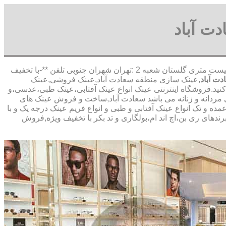
ت آباد
,آدرس شعبه 1 :تهران شاهین شمالی بیست متری گلستان شعبه 2 :تهران شهران جنوبی تلفن **-با تخفیف
ت آباد
,عینک سازی منطقه سعادت آباد,عینک فروشی,عینک
 کنید.فروشگاه اینترنتی عینک انواع عینک آفتابی،عینک طبی،عدسی،و
بی مردانه و زنانه می باشد سعادت آباد,ساخت و فروش عینک های
ده و تک انواع عینک آفتابی و طبی و انواع فریم عینک درجه یک و با
ندهای ری بن،اچ اند ام،بولگاری و تد بکر با تخفیف ویژه,فروش