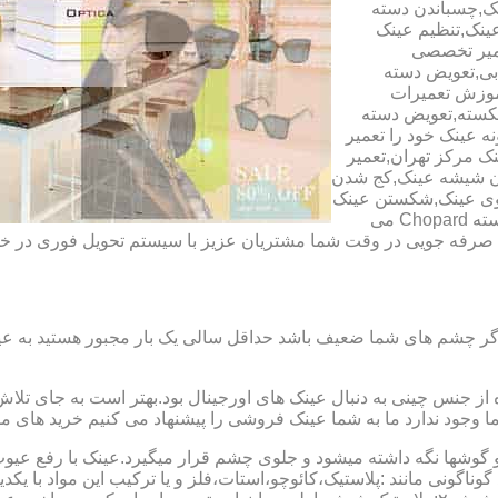
ک,چسباندن دسته
ینک,تنظیم عینک
عمیر تخصصی
ابی,تعویض دسته
آموزش تعمیرات
شکسته,تعویض دسته
ه عینک خود را تعمیر
ینک مرکز تهران,تعمیر
دن شیشه عینک,کج شدن
وی عینک,شکستن عینک
فلزی,تعمیر عینک بچه گانه,دسته Rey Ban,دسته AO,دسته Police,دسته Chopard می
ای صرفه جویی در وقت شما مشتریان عزیز با سیستم تحویل فوری در
گر چشم های شما ضعیف باشد حداقل سالی یک بار مجبور هستید به عین
از جنس چینی به دنبال عینک های اورجینال بود.بهتر است به جای تلا
شما وجود ندارد ما به شما عینک فروشی را پیشنهاد می کنیم خرید های م
شها نگه داشته میشود و جلوی چشم قرار میگیرد.عینک با رفع عیوب ان
 گوناگونی مانند :پلاستیک،کائوچو،استات،فلز و یا ترکیب این مواد با ی