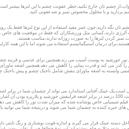
اب،از چشم تان خارج نکنید،خطر عفونت چشم با این لنزها بیشتر است و 
چشم بردارید و با محلول مخصوص تمیز و ضدعفونی کنید.
 تان نگه دارید،چون عمر مفید استفاده از این نوع لنزها فقط یک روز
 آلرژی دارند،کسانی مثل ورزشکاران که فقط در موقعیت های خاص می خ
میز کردن لنزها را به صورت روزانه ندارند،مناسب هستند.
م هستند،برای درمان آستیگماتیسم استفاده می شوند اما با این همه کار
ا کدر می کند و قدرت بینایی را کاهش می دهد.همچنین اشعه ماورای 
می وابسته به اشعه ماورای بنفش شامل ناخنک چشم و پیش ناخنک 
ی است.یک عینک آفتابی استاندارد می تواند از چشمان شما در برابر 
هایی که یک عینک آفتابی استاندارد باید داشته باشد می توان به محافظت 100 درصد در برابر اشعه ف
ک فیلم شیمیایی خاص پوشانده شده که میزان شدت نور را کاهش می دهند 
 های خیره کننده به چشمان شما می شوند و درنتیجه شما می توانید با 
دسته عینک قرار می گیرند و اندازه،فونت نوشتاری و رنگ ثابتی دارند.
 می شود.مثلا به جای نوشته اند:.این نوع خطاها،خبر از تقلبی بودن ع