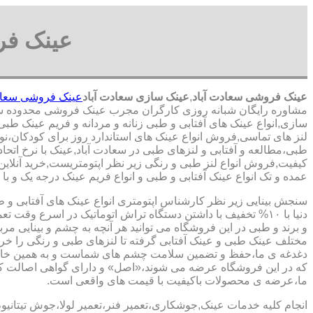
عینک فر
عینک فروشی سعادت آباد
,
عینک سازی سعادت آباد
عینک فروشی سعادت
مشاوره رایگان شبانه روزی کارگران مجرب عینک فروشی محدوده سع
سازی,انواع عینک های آفتابی و طبی زنانه و مردانه و فریم عینک طبی
لنز های تماسی,فروش انواع عینک های استاندارد روز برای کودکان،نو
طبی،مطالعه و آفتابی و لنزهای طبی در سعادت آباد,عینک با نرخ اتحا
کیفیت,فروش انواع لنز طبی و رنگی زیر نظر اپتومتریست,خرید آنلاین 
عمده و تک انواع عینک آفتابی و طبی و انواع فریم عینک درجه یک و با 
سنجش بینایی زیر نظر کارشناس
اپتومتری انواع عینک های آفتابی و 
دنیا با ۱۰% تخفیف با داشتن دستگاه تراش اتوماتیک در اسرع وقت 
و برند و طبی در این فروشگاه می توانید هر آنچه به چشم و بینایی مر
مختلف عینک طبی و عینک آفتابی گرفته تا لنزهای طبی و رنگی را خری
دغدغه ی ما،حفظ و تضمین سلامت چشم های شماست و به همین خا
که در این فروشگاه عرضه می شوند،«اصل» و دارای گواهی اصالت کا
ما،عرضه ی محصولات باکیفیت با قیمت های واقعی است.
انجام کلیه خدمات عینک,جوشکاری،تعمیر فنر،تعمیر لولا،جوش تیتانیو