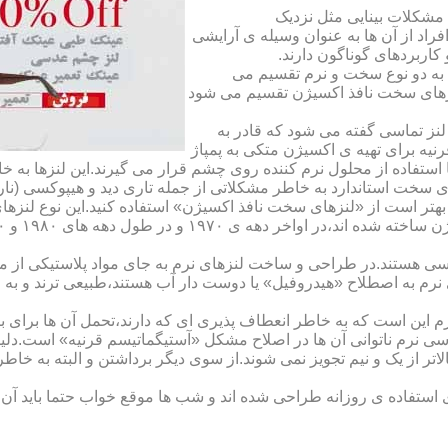
مشکلات بینایی مثل نزدیک
راد از آن ها به عنوان وسیله ی آرایشی
اربردهای گوناگون دارند.
 به دو نوع سخت و نرم تقسیم می
نزهای سخت نافذ اکسیژن تقسیم می شود
لنز تماسی گفته می شود که قادر به
قرنیه برای تهیه ی اکسیژن متکی به پمپاژ
ا استفاده از محلول نرم کننده روی چشم قرار می گیرند.این لنزها ب
ی سخت استاندارد به خاطر مشکلاتی از جمله تاری دید و هیپوکسی (نار
بهتر است از «لنزهای سخت نافذ اکسیژن» استفاده کنید.این نوع لنزه
ی هستند.در طراحی و ساخت لنزهای نرم به جای مواد پلاستیکی از م
 نرم به اصطلاح «هیدروفیل» یا دوست دار آب هستند،طبیعی ترند و به
این است که به خاطر انعطاف پذیری ای که دارند،تحمل آن ها برای بی
تماسی نرم ناتوانی آن ها در اصلاح مشکل «آستیگماتیسم قرنیه» است.د
لاتر از یک و نیم تجویز نمی شوند.از سوی دیگر برداشتن و البته به خ
تفاده ی روزانه طراحی شده اند و شب ها موقع خواب حتما باید آن ها ر