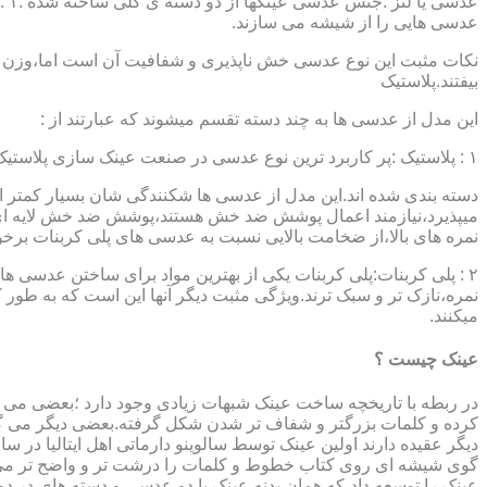
عدسی هایی را از شیشه می سازند.
نکات مثبت این نوع عدسی خش ناپذیری و شفافیت آن است اما،وزن ب
بیفتند.پلاستیک
این مدل از عدسی ها به چند دسته تقسم میشوند که عبارتند از :
۱ : پلاستیک :پر کاربرد ترین نوع عدسی در صنعت عینک سازی پلاستیک CR39 میباشد که بسته به نوع پوشش آنها،به انواعی نظیر : پلاستیک ساده،پلاستیک آنتی رفلکس،پلاستیک ضد خش،پلاستیک آب گریز و …..
دسته بندی شده اند.این مدل از عدسی ها شکنندگی شان بسیار کمتر ا
میپذیرد،نیازمند اعمال پوشش ضد خش هستند،پوشش ضد خش لایه ای 
نمره های بالا،از ضخامت بالایی نسبت به عدسی های پلی کربنات بر
۲ : پلی کربنات:پلی کربنات یکی از بهترین مواد برای ساختن عدسی
نمره،نازک تر و سبک ترند.ویژگی مثبت دیگر آنها این است که به طور کل 
میکنند.
عینک چیست ؟
در ربطه با تاریخچه ساخت عینک شبهات زیادی وجود دارد ؛بعضی می گو
کرده و کلمات بزرگتر و شفاف تر شدن شکل گرفته.بعضی دیگر می گویند
عینک را توسعه داد،که همان بدنه عینک با دو عدسی و دسته های در د