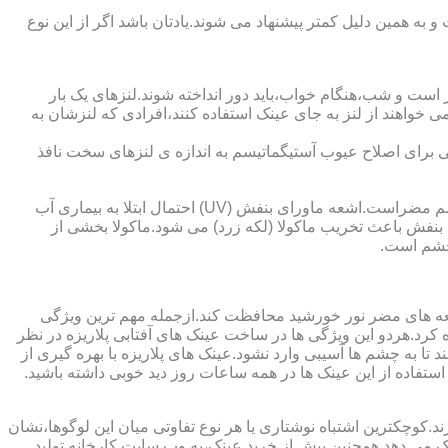
به همین دلیل کمتر پیشنهاد می شوند.یادتان باشد اگر از این نوع
 است و شب،هنگام خواب،باید دور انداخته شوند.لنزهای یک بار
واهند از لنز به جای عینک استفاده کنند،افرادی که لنزشان به
ایی برای اصلاح عیوب آستیگماتیسم به اندازه ی لنزهای سخت نافذ
چشم و خطرات اشعه ماورای بنفش نور خورشید اشعه ماورای بنفش نور خورشید به پوست آسیب می زند.همچنین برای عدسی و قرنیه چشم مضراست.اشعه ماورای بنفش (UV) احتمال ابتلا به بیماری آب
بنفش باعث تخریب ماکولا (لکه زرد) می شود.ماکولا بخشی از
چشم است.
اشعه های مضر نور خورشید محافظت کند.ازجمله مهم ترین ویژگی
رابنفش خورشید و پلاریزه بودن آن اشاره کرد.هردو این ویژگی ها در ساخت عینک های آفتابی پلاریزه در نظر
تا به چشم ها آسیبی وارد نشود.عینک های پلاریزه با بهره گیری از
استفاده از این عینک ها در همه ساعات روز دید خوبی داشته باشید.
کوچکترین اشتباه نوشتاری یا هر نوع تفاوتی میان این لوگوها،نشان
ینک می دهد.همچنین پیش از خرید عینک،به وب سایت کارخانه تولید