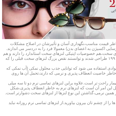
ه خاطر قیمت مناسب،نگهداری آسان و تأثیرشان در اصلاح مشکلات
سایی اکسیژن به اعضای بدن) معمولا فرد را به دردسر می اندازند.
ای سخت،هم خصوصیات اپتیکی لنزهای سخت استاندارد را دارند و هم
راحت تر هستند.در حقیقت این لنزها که از پلیمرهای نفوذپذیر به اکسیژن ساخته شده اند،در اواخر دهه ی ۱۹۷۰ و در طول دهه های ۱۹۸۰ و ۱۹۹۰ طراحی شدند و توانستند نقص بزرگ لنزهای سخت قبلی را که
وادی استفاده می شود که توانایی جذب محلول نمکی (آب نمکی که
 خاطر خاصیت انعطاف پذیری و نرمی که دارند،تحمل آن ها روی
مار راحت تر است.علاوه براین لنزهای تماسی نرم دو تا سه میلی
لیل این امر آن است که لنزهای نرم به خاطر انعطاف پذیری،شکل
اطر همین نرمی،گذاشتن این نوع لنزها از لنزهای سخت دشوارتر است.
ا از چشم تان بیرون بیاورید.از لنزهای تماسی نرم روزانه نباید