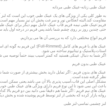
عینک طبی زنانه-عینک طبی مردانه
به طور کلی یکی از ویژگی های یک عینک طبی خوب این است که لنز آ
مقاومت کند.البته انعکاس نور و سرعت پخش آن نیز بسیار مهم است ک
فریم:عینک طبی نیمه فریم قاب عینک عامل مهم دیگر برای عینک طبی
حتی چندین روز بر روی چشم شما باشد.پس فریم در درجه اول باید س
فریم انواع مختلفی دارد که به بررسی آن ها می پردازیم.
عینک های با فریم های کامل (ed
استات،پلاستیک و تیتانیوم ساخته می شود.
اگر شما به دنبال عینکی هستید که کمتر آسیب ببیند حتماً توصیه می شو
عینک طبی بدون فریم
عینک های بدون فریم : اگر تمایل دارید بخش بیشتری از صورت شما دی
نظر گرفته شده است.
مشکل اصلی این قاب،آسیب پذیری بالا آن می باشد.یعنی ممکن است لنز
باعث این نمی شود تا این نوع فریم دارای ویژگی های عینک طبی خوب
عینک های نیم فریم : اگر شما هم دقیقاً نمی دانید بین دو فریم بالا 
روانه بازار کرده که بخشی از لنز توسط فریم پوشیده شده و بخش دیگ
لنز چشمی تماسی-لنز طبی