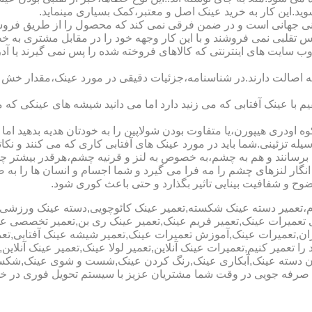
شوید.این کار به خرید عینک اصل و معتبر،کمک بسیاری مینماید.
هانی است و در ضمن فرقی نمی کند که محصول را از طریق فروشگاه ی
س تقلبی نمی فروشند و با این کار وجهه خود را در مقابل مشتری به 
 سایت های اینترنتی که کالاهای فروخته شده را پس نمی گیرند یا 
ه اصالت دارند.در شناسنامه،جزئیات دقیقی در مورد عینک،مقدار خش 
ا عینک آفتابی که می زنید دارد اما می دانید شیشه های عینکی که می
 اودری هیپورن،یا متفاوت بودن شولاپین را به خودتان هدیه بدهید اما م
ه تزئینی.شما باید در مورد عینک های آفتابی کاری که می کنند و نکاتی
برسانند و هم به چشم،به خصوص به لنز و قرنیه چشم،هرقدر بیشتر چش
ری انگار لنزهای چشم را مه فرا می گیرد و شما اجسام و انسان ها را 
ح و شفافیت بینایی تاثیر بگذارد و حتی باعث کوری شود.
نیوم،تعمیر دسته عینک شکسته,تعمیر عینک کائوچویی,دسته عینک ورزش
ی تعمیرات عینک,تعمیر فریم عینک,تعمیر عینک ری بن,تعمیر تخصصی ع
هران,تعمیرات عینک,آموزش تعمیرات عینک,تعمیر شیشه عینک آفتابی,ت
ا تعمیر کنیم,تعمیرات عینک آنلاین,تعمیر لولا عینک,تعمیر عینک آنلای
دن دسته عینک,آبکاری عینک,رنگ کردن عینک,شست و شوی عینک,شکستن
ای صرفه جویی در وقت شما مشتریان عزیز با سیستم تحویل فوری در