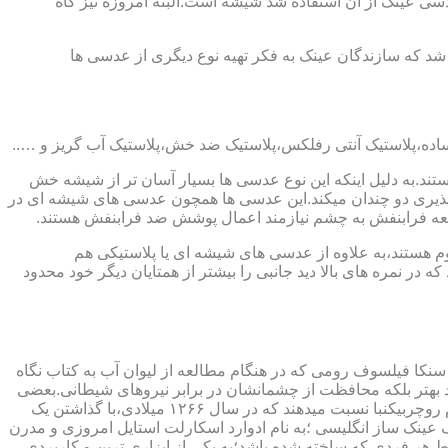
ابندایی ترین ماده ای که در ساخت عدسی عینک از آن استفاده شد شیشه است.البته امروزه نیز گاه
 که سازندگان عینک به فکر تهیه نوع دیگری از عدسی ها
ند.به دلیل اینکه این نوع عدسی ها بسیار آسان تر از شیشه خش
ذیری دو چندان میکند.این عدسی ها همچون عدسی های شیشه ای در
اشعه فرابنفش به چشم نیازمند اعمال پوشش ضد فرابنفش هستند.
م هستند،به علاوه از عدسی های شیشه ای یا پلاستیکی هم
 در نمره های بالا دید جانبی را بیشتر از همتایان دیگر خود محدود
سنکا فیلسوف رومی که در هنگام مطالعه از لیوان آب به کتاب نگاه
د بهتر بلکه محافظت از چشمانشان در برابر نیروهای شیطانی.بعضی
دیگر عقیده دارند اولین عینک توسط سالوینو دارماتی اهل ایتالیا در سال ۱۲۸۴ میلادی ساخته شده،برخی دیگر اختراع عینک را به مردی به نام روچربیکنبا نسبت میدهند که در سال ۱۲۶۶ میلادی،با گذاشتن یک
وط و کلمات را درشت تر و واضح تر می دید.اما چیزی که مشخص است این است که در سال ۱۷۲۷ میلادی یک عینک ساز انگلیسی ؛به نام ادوارد اسکارلت استایل امروزی و مدرن
 هر فردی که ساخته شده باشد؛به یکی از ابزاری ترین و کاربردی