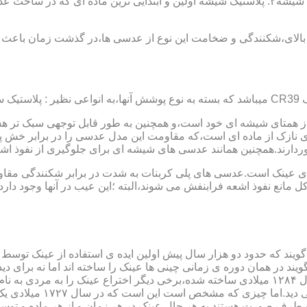
عدسی یا لنز :جنس عدسی عینکها از دو دسته ی کلی ساخته شده :۱ : شیشه۲: پلاستیک شیشه اولین و 
الای،شکنندگی و ضخامت این نوع از عدسی ها،در گذشت زمان باعث شد
ز همتای شیشه ای خود است،و همچنین به طور قابل توجهی سبک تر هست
نازک از ماده ای است،که مقاومت این مدل عدسی را در برابر خش پ
خوردارند.همچنین همانند عدسی های شیشه ای برای جلوگیری از نفوذ 
 های عینک است.عدسی های پلی کربنات به شدت در برابر شکنندگی مقاو
مانع نفوذ اشعه فرابنفش می شوند،البته ؛این عیب در آنها وجود دارد که
یند که حدود دو هزار سال پیش اولین ایده ی استفاده از عینک توسط 
 در همان دوره ی زمانی چینی ها عینک را ساخته اند اما نه برای دی
گوی شیشه ای روی کتاب خط
و طرف صورت هستند.به هر حال عینک در هر زمان و از هر ماده و توسط