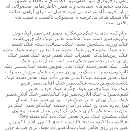
رنگی را خریداری کنید.اصلی ترین دغدغه ی ما،حفظ و تضمین
سلامت چشم های شماست و به همین خاطر تمامی محصولاتی که
در این فروشگاه عرضه می شوند،«اصل» و دارای گواهی اصالت
کالا هستند.هدف ما،عرضه ی محصولات باکیفیت با قیمت های
واقعی است.
انجام کلیه خدمات عینک,جوشکاری،تعمیر فنر،تعمیر لولا،جوش
تیتانیوم،تعمیر دسته عینک شکسته,تعمیر عینک کائوچویی,دسته
عینک ورزشی,شکستن دسته عینک,چسباندن دسته عینک,تنظیم
دسته عینک,تنظیم فریم عینک,تنظیم عینک,تعمیر شیشه عینک,تنظیم
عینک ریبن,نمایندگی تعمیرات عینک,تعمیر فریم عینک,تعمیر عینک
ری بن,تعمیر تخصصی عینک,تعمیر دسته عینک,تعمیر عینک
طبی,عینک,تعمیر دسته عینک افتابی,تعویض دسته عینک,تعمیر عینک
کائوچویی,تعمیرات عینک در تهران,تعمیرات عینک,آموزش تعمیرات
عینک,تعمیر شیشه عینک آفتابی,تعمیر قاب عینک,تعمیر دسته عینک
شکسته,تعویض دسته عینک,تعمیر عینک آفتابی,تعمیر فریم
عینک,لولا عینک,جوش عینک,چگونه عینک خود را تعمیر
کنیم,تعمیرات عینک آنلاین,تعمیر لولا عینک,تعمیر عینک آنلاین,تعمیر
عینک مرکز تهران,تعمیر عینک غرب تهران,تعمیر عینک شمال
تهران,پاره شدن نخ عینک,در آمدن شیشه عینک,کج شدن عینک,در
آمدن دسته عینک,آبکاری عینک,رنگ کردن عینک,شست و شوی
عینک,شکستن عینک فلزی,تعمیر عینک بچه گانه,دسته Rey
Ban,دسته AO,دسته Police,دسته Chopard می باشد.با کمترین
تغییرات بر روی ظاهر عینک شما,تعمیرات مجیک برای صرفه جویی