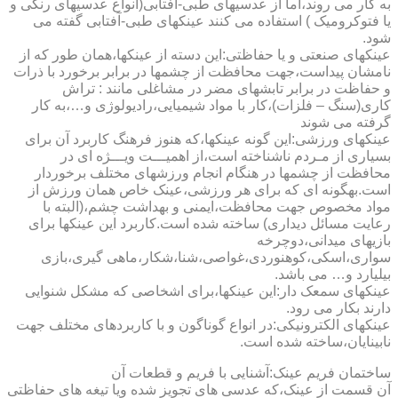
به کار می روند،اما از عدسیهای طبی-آفتابی(انواع عدسیهای رنگی و
یا فتوکرومیک ) استفاده می کنند عینکهای طبی-آفتابی گفته می
شود.
عینکهای صنعتی و یا حفاظتی:این دسته از عینکها،همان طور که از
نامشان پیداست،جهت محافظت از چشمها در برابر برخورد با ذرات
و حفاظت در برابر تابشهای مضر در مشاغلی مانند : تراش
کاری(سنگ – فلزات)،کار با مواد شیمیایی،رادیولوژی و…،به کار
گرفته می شوند
عینکهای ورزشی:این گونه عینکها،که هنوز فرهنگ کاربرد آن برای
بسیاری از مـردم ناشناخته است،از اهمیـــت ویـــژه ای در
محافظت از چشمها در هنگام انجام ورزشهای مختلف برخوردار
است.به­گونه ای که برای هر ورزشی،عینک خاص همان ورزش از
مواد مخصوص جهت محافظت،ایمنی و بهداشت چشم،(البته با
رعایت مسائل دیداری) ساخته شده است.کاربرد این عینکها برای
بازیهای میدانی،دوچرخه
سواری،اسکی،کوهنوردی،غواصی،شنا،شکار،ماهی گیری،بازی
بیلیارد و… می باشد.
عینکهای سمعک دار:این عینکها،برای اشخاصی که مشکل شنوایی
دارند بکار می رود.
عینکهای الکترونیکی:در انواع گوناگون و با کاربردهای مختلف جهت
نابینایان،ساخته شده است.
ساختمان فریم عینک:آشنایی با فریم و قطعات آن
آن قسمت از عینک،که عدسی های تجویز شده ویا تیغه های حفاظتی