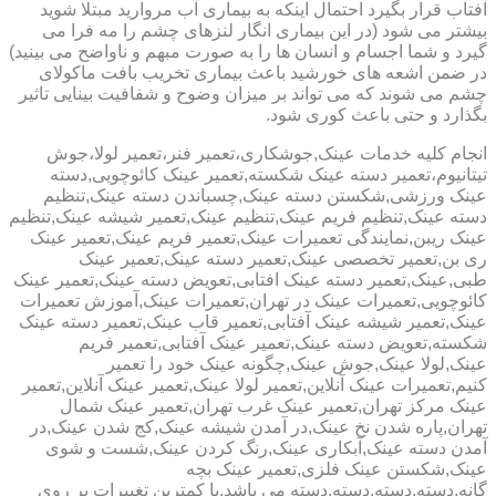
آفتاب قرار بگیرد احتمال اینکه به بیماری آب مروارید مبتلا شوید
بیشتر می شود (در این بیماری انگار لنزهای چشم را مه فرا می
گیرد و شما اجسام و انسان ها را به صورت مبهم و ناواضح می بینید)
در ضمن اشعه های خورشید باعث بیماری تخریب بافت ماکولای
چشم می شوند که می تواند بر میزان وضوح و شفافیت بینایی تاثیر
بگذارد و حتی باعث کوری شود.
انجام کلیه خدمات عینک,جوشکاری،تعمیر فنر،تعمیر لولا،جوش
تیتانیوم،تعمیر دسته عینک شکسته,تعمیر عینک کائوچویی,دسته
عینک ورزشی,شکستن دسته عینک,چسباندن دسته عینک,تنظیم
دسته عینک,تنظیم فریم عینک,تنظیم عینک,تعمیر شیشه عینک,تنظیم
عینک ریبن,نمایندگی تعمیرات عینک,تعمیر فریم عینک,تعمیر عینک
ری بن,تعمیر تخصصی عینک,تعمیر دسته عینک,تعمیر عینک
طبی,عینک,تعمیر دسته عینک افتابی,تعویض دسته عینک,تعمیر عینک
کائوچویی,تعمیرات عینک در تهران,تعمیرات عینک,آموزش تعمیرات
عینک,تعمیر شیشه عینک آفتابی,تعمیر قاب عینک,تعمیر دسته عینک
شکسته,تعویض دسته عینک,تعمیر عینک آفتابی,تعمیر فریم
عینک,لولا عینک,جوش عینک,چگونه عینک خود را تعمیر
کنیم,تعمیرات عینک آنلاین,تعمیر لولا عینک,تعمیر عینک آنلاین,تعمیر
عینک مرکز تهران,تعمیر عینک غرب تهران,تعمیر عینک شمال
تهران,پاره شدن نخ عینک,در آمدن شیشه عینک,کج شدن عینک,در
آمدن دسته عینک,آبکاری عینک,رنگ کردن عینک,شست و شوی
عینک,شکستن عینک فلزی,تعمیر عینک بچه
گانه,دسته,دسته,دسته,دسته می باشد.با کمترین تغییرات بر روی