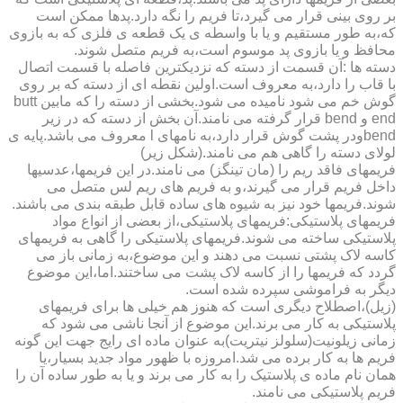
بر روی بینی قرار می گیرد،تا فریم را نگه دارد.پدها ممکن است
که،به طور مستقیم و یا با واسطه ی یک قطعه ی فلزی که به بازوی
محافظ و یا بازوی پد موسوم است،به فریم متصل شوند.
دسته ها :آن قسمت از دسته که نزدیکترین فاصله با قسمت اتصال
با قاب را دارد،به معروف است.اولین نقطه ای از دسته که بر روی
گوش خم می شود نامیده می شود.بخشی از دسته را که مابین butt
end و bend قرار گرفته می نامند.آن بخش از دسته که در زیر
bendودر پشت گوش قرار دارد،به نامهای l معروف می باشد.پایه ی
لولای دسته را گاهی هم می نامند.(شکل زیر)
فریمهای فاقد ریم را (مان تینگز) می نامند.در این فریمها،عدسیها
داخل فریم قرار می گیرند،و به فریم های ریم لس متصل می
شوند.فریمها خود نیز به شیوه های ساده قابل طبقه بندی می باشند.
فریمهای پلاستیکی:فریمهای پلاستیکی،از بعضی از انواع مواد
پلاستیکی ساخته می شوند.فریمهای پلاستیکی را گاهی به فریمهای
کاسه لاک پشتی نسبت می دهند و این موضوع،به زمانی باز می
گردد که فریمها را از کاسه لاک پشت می ساختند.اما،این موضوع
دیگر به فراموشی سپرده شده است.
(زیل)،اصطلاح دیگری است که هنوز هم خیلی ها برای فریمهای
پلاستیکی به کار می برند.این موضوع از آنجا ناشی می شود که
زمانی زیلونیت(سلولز نیتریت)به عنوان ماده ای رایج جهت این گونه
فریم ها به کار برده می شد.امروزه با ظهور مواد جدید بسیار،یا
همان نام ماده ی پلاستیک را به کار می برند و یا به طور ساده آن را
فریم پلاستیکی می نامند.