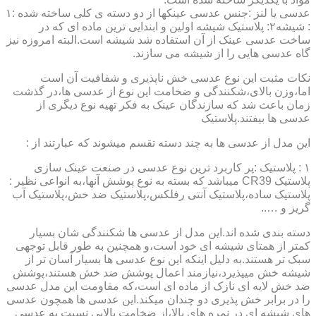
عدسی یا لنز :جنس عدسی عینکها از دو دسته ی کلی ساخته شده :۱
: شیشه۲: پلاستیک شیشه اولین و ابندایی ترین ماده ای که در
ساخت عدسی عینک از آن استفاده شد شیشه است.البته امروزه نیز
گاه عدسی هایی را از شیشه می سازند.
نکات مثبت این نوع عدسی خش ناپذیری و شفافیت آن است
اما،وزن بالای،شکنندگی و ضخامت این نوع از عدسی ها،در گذشت
زمان باعث شد که سازندگان عینک به فکر تهیه نوع دیگری از
عدسی ها بیفتند.پلاستیک
این مدل از عدسی ها به چند دسته تقسم میشوند که عبارتند از :
۱ : پلاستیک :پر کاربرد ترین نوع عدسی در صنعت عینک سازی
پلاستیک CR39 میباشد که بسته به نوع پوشش آنها،به انواعی نظیر :
پلاستیک ساده،پلاستیک آنتی رفلکس،پلاستیک ضد خش،پلاستیک آب
گریز و …..
دسته بندی شده اند.این مدل از عدسی ها شکنندگی شان بسیار
کمتر از همتای شیشه ای خود است،و همچنین به طور قابل توجهی
سبک تر هستند.به دلیل اینکه این نوع عدسی ها بسیار آسان تر از
شیشه خش میپذیرد،نیازمند اعمال پوشش ضد خش هستند،پوشش
ضد خش لایه ای نازک از ماده ای است،که مقاومت این مدل عدسی
را در برابر خش پذیری دو چندان میکند.این عدسی ها همچون عدسی
های شیشه ای در نمره های بالا،از ضخامت بالایی نسبت به عدسی