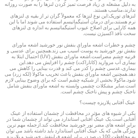
به دلیل مشغله ی زیاد فرصت تمیز کردن لنزها را به صورت روزانه
ندارند،مناسب هستند.
لنزهای توریک:این نوع لنزها که معمولاً گران تر از بقیه ی لنزهای
نرم هستند،برای درمان آستیگماتیسم استفاده می شوند اما با این
همه کارایی برای اصلاح عیوب آستیگماتیسم به اندازه ی لنزهای
سخت نافذ اکسیژن نیست.
چشم و خطرات اشعه ماورای بنفش نور خورشید اشعه ماورای
بنفش نور خورشید به پوست آسیب می زند.همچنین برای عدسی و
قرنیه چشم مضراست.اشعه ماورای بنفش (UV) احتمال ابتلا به
بیماری آب مروارید (کاتاراکت) چشم را افزایش می دهد.این
بیماری،عدسی چشم را کدر می کند و قدرت بینایی را کاهش می
دهد.همچنین اشعه ماورای بنفش باعث تخریب ماکولا (لکه زرد) می
شود.ماکولا بخشی از شبکیه چشم است که برای وضوح بینایی لازم
است.سایر مشکلات چشمی وابسته به اشعه ماورای بنفش شامل
ناخنک چشم و پیش ناخنک چشم است.
عینک آفتابی پلاریزه چیست؟
یکی از شیوه های مؤثر در محافظت از چشمان استفاده از عینک
آفتابی است.یک عینک آفتابی استاندارد می تواند از چشمان شما در
برابر اشعه های مضر نور خورشید محافظت کند.ازجمله مهم ترین
ویژگی هایی که یک عینک آفتابی استاندارد باید داشته باشد می توان
به محافظت 100 درصد در برابر اشعه فرابنفش خورشید و پلاریزه