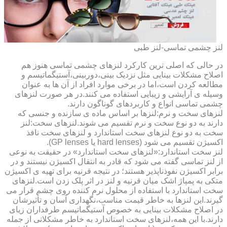
لنز چشمی تماسی-لنز طبی
در حالی که اصلی ترین کارکرد لنزهای چشمی تماسی هنوز هم
اصلاح مشکلات بینایی مثل نزدیک بینی،دوربینی،آستیگماتیسم و
مطالعه کردن است،اما در برخی موارد افراد از آن ها به عنوان
وسیله ی آرایشی و زیبایی استفاده می کنند.در هر صورت لنزهای
چشمی تماسی انواع و کاربردهای گوناگون دارند.
لنزهای سخت و نرم:لنزها بر اساس ماده ی سازنده و جنسی که
دارند به دو نوع سخت و نرم تقسیم می شوند.لنزهای سخت:لنز
سخت به دو نوع لنزهای سخت استاندارد و لنزهای سخت نافذ
اکسیژن تقسیم می شود (hard lenses یا GP lenses).
لنز سخت استاندارد:«لنزهای سخت استاندارد» در حقیقت به نوعی
از لنز تماسی گفته می شود که قادر به انتقال اکسیژن نیستند و در
برابر اکسیژن نفوذناپذیر هستند؛ در نتیجه قرنیه برای تهیه ی اکسیژن
متکی به پمپاژ اشک میان قرنیه و لنز در اثر پلک زدن است.لنزهای
سخت استاندارد با استفاده از محلول نرم کننده روی چشم قرار می
گیرند.این لنزها به خاطر قیمت مناسب،نگهداری آسان و تأثیرشان
در اصلاح مشکلات بینایی به خصوص آستیگماتیسم طرفداران زیای
دارند.با این همه،لنزهای سخت استاندارد به خاطر مشکلاتی از جمله