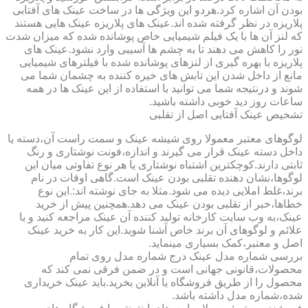
بودن آن اشاره کرد.هردو این ویژگی ها در ساخت عینک های آفتابی
پلاریزه در نظر گرفته شده اند.عینک های پلاریزه عینک هایی هستند
که لنز آن ها با یک فیلم شیمیایی خاص پوشانده شده که میزان شدت
نور را کاهش می دهند تا به چشم ها آسیبی وارد نشود.عینک های
پلاریزه با بهره گیری از لنزهای پوشانده شده با فیلترهای شیمیایی
مانع از داخل شدن این تابش های خیره کننده به چشمان شما می
شوند و درنتیجه شما می توانید با استفاده از این عینک ها در همه
ساعات روز دید خوبی داشته باشید.
تشخیص عینک آفتابی اصل از تقلبی
لوگوهای معتبر معمولا روی شیشه عینک و سمت راست آن،دسته یا
داخل دسته عینک قرار می گیرند و اندازه،فونت نوشتاری و رنگ
ثابتی دارند.کوچکترین اشتباه نوشتاری یا هر نوع تفاوتی میان این
لوگوها،نشان دهنده تقلبی بودن عینک است.گاهی اوقات در نام
برند،غلط املایی دیده می شود.مثلا به جای نوشته اند:.این نوع
خطاها،خبر از تقلبی بودن عینک می دهد.همچنین پیش از خرید
عینک،به وب سایت کارخانه تولید کننده آن عینک مراجعه کنید و با
علائم و لوگوهای آن برند خاص آشنا شوید.این کار به خرید عینک
اصل و معتبر،کمک بسیاری مینماید.
بررسی شماره مدل عینک درج شماره مدل روی تمام
محصولات،قانونی جهانی است و در ضمن فرقی نمی کند که
محصول را از طریق فروشگاه یا آنلاین بخرید.باید عینک خریداری
شده،شماره مدل داشته باشد.