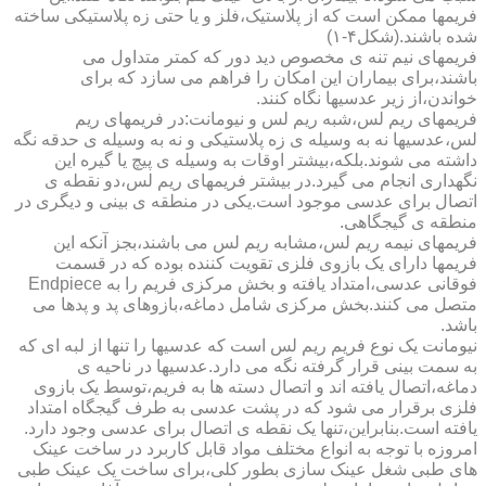
فریمها ممکن است که از پلاستیک،فلز و یا حتی زه پلاستیکی ساخته
شده باشند.(شکل۴-۱)
فریمهای نیم تنه ی مخصوص دید دور که کمتر متداول می
باشند،برای بیماران این امکان را فراهم می سازد که برای
خواندن،از زیر عدسیها نگاه کنند.
فریمهای ریم لس،شبه ریم لس و نیومانت:در فریمهای ریم
لس،عدسیها نه به وسیله ی زه پلاستیکی و نه به وسیله ی حدقه نگه
داشته می شوند.بلکه،بیشتر اوقات به وسیله ی پیچ یا گیره این
نگهداری انجام می گیرد.در بیشتر فریمهای ریم لس،دو نقطه ی
اتصال برای عدسی موجود است.یکی در منطقه ی بینی و دیگری در
منطقه ی گیجگاهی.
فریمهای نیمه ریم لس،مشابه ریم لس می باشند،بجز آنکه این
فریمها دارای یک بازوی فلزی تقویت کننده بوده که در قسمت
فوقانی عدسی،امتداد یافته و بخش مرکزی فریم را به Endpiece
متصل می کنند.بخش مرکزی شامل دماغه،بازوهای پد و پدها می
باشد.
نیومانت یک نوع فریم ریم لس است که عدسیها را تنها از لبه ای که
به سمت بینی قرار گرفته نگه می دارد.عدسیها در ناحیه ی
دماغه،اتصال یافته اند و اتصال دسته ها به فریم،توسط یک بازوی
فلزی برقرار می شود که در پشت عدسی به طرف گیجگاه امتداد
یافته است.بنابراین،تنها یک نقطه ی اتصال برای عدسی وجود دارد.
امروزه با توجه به انواع مختلف مواد قابل کاربرد در ساخت عینک
های طبی شغل عینک سازی بطور کلی،برای ساخت یک عینک طبی