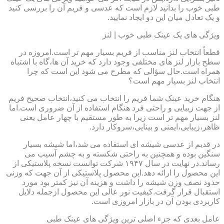
طبی خوب را بدانید لازم است که عدسی و فریم آن را بررسی کنید
و یک تعادل میان این دو ایجاد نمایید.
ویژگی های یک عینک طبی خوب | لنز
قطعاً انتخاب لنز مناسب از فریم بسیار مهم تر است.امروزه در
سطح بازار لنز های مختلفی وجود دارد که خرید آن ها،گاه با اشتباه
همراه است.حال سؤالی که مطرح می شود این است که چرا
انتخاب لنز بسیار مهم است؟
هنگام خرید عینک شما فریم را انتخاب می کنید،انتخاب صحیح فریم
از جهت زیبایی و راحتی فرد هنگام استفاده از آن ضروری است.اما
لنز بسیار مهم تر است زیرا به طور مستقیم با چهار عامل یعنی
ظاهر،زیبایی،ایمنی و بینایی،سروکار دارد.
در قدیم از عدسی شیشه ای استفاده می شد،اما شیشه بسیار
سنگین بوده و همچنین به راحتی شکسته و به چشم آسیب می
رساند.در نهایت در سال ۱۹۴۷ شرکت توانست نسخه پلاستیکی از
این محصول را ارائه دهد.این محصول پلاستیکی از آن جهت که وزنی
حدود نصف وزن شیشه را داشت و هزینه آن نیز کمتر بود مورد
استقبال قرار گرفت.کیفیت نور عالی این محصول ازجمله دلایل
کاربردی بودن آن در بازار امروزی است.
عامل بعدی که جزء اصلی ترین ویژگی های عینک طبی