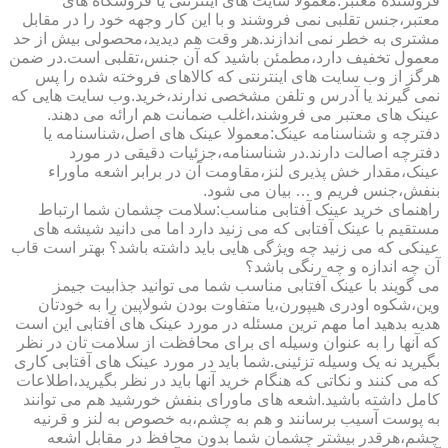
فروشنده معتبر:معمولا سایت های اینترنتی یا فروشگاه های
معتبر،جنس تقلبی نمی فروشند و با این کار وجهه خود را در مقابل
مشتری به خطر نمی اندازند.هر وقت هم دیدید،محصولی بیش از حد
معمول تخفیف دارد،مطمئن باشید که آن جنس،تقلبی است.در ضمن
هرگز از وب سایت های اینترنتی که کالاهای فروخته شده را پس
نمی گیرند یا آدرس و تلفن مشخصی ندارند،خرید.وب سایت هایی که
عینک های معتبر می فروشند،اغلب ضمانت هم ارائه می دهند.
دفترچه و شناسنامه عینک:معمولا عینک های اصل،شناسنامه یا
دفترچه اصالت دارند.در شناسنامه،جزئیات دقیقی در مورد
عینک،مقدار خش پذیری لنز،مقاومت آن در برابر اشعه ماوراء
بنفش،جنس فریم و … بیان می شود.
راهنمای خرید عینک آفتابی مناسب:سلامت چشمان شما ارتباط
مستقیم با عینک آفتابی که می زنید دارد اما می دانید شیشه های
عینکی که می زنید چه ویژگی هایی باید داشته باشد؟ بهتر است قاب
آن چه اندازه و چه رنگی باشد؟
می گویند با عینک آفتابی مناسب شما می توانید جذابیت جیمز
وین،شکوه اودری هیپورن،یا متفاوت بودن شولاپین را به خودتان
هدیه بدهید اما مهم ترین مسئله در مورد عینک های آفتابی این است
که آنها را به عنوان وسیله ای برای محافظت از سلامت تان در نظر
بگیرید نه یک وسیله تزئینی.شما باید در مورد عینک های آفتابی کاری
که می کنند و نکاتی که هنگام خرید آنها باید در نظر بگیرید،اطلاعات
کامل داشته باشید.اشعه های ماورای بنفش خورشید هم می توانند
به پوست آسیب برسانند و هم به چشم،به خصوص به لنز و قرنیه
چشم،هرقدر بیشتر چشمان شما بدون محافظ در مقابل اشعه