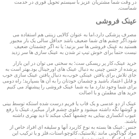
در وقت شما مشتریان عزیز با سیستم تحویل فوری در خدمت
شماست.
عینک فروشی
مصرف پزشکی دارد،اما به عنوان کالایی زینتی هم استفاده می
شود.اگر چشم های شما ضعیف باشد حداقل سالی یک بار مجبور
هستید به عینک فروشی ها سر بزنید؛ یا نه اگر چشمتان ضعیف
نیست حتماً برای خوش تیپ تر شدن به عینک سازی ها سر زدید
خرید عینک،کار پر ریسکی ست؛ به سختی می توان در این بازار
پرشده از جنس چینی به دنبال عینک های اورجینال بود.بهتر است به
جای تلاش برای یافتن عینکی خوب،به دنبال یافتن عینک سازی خوب
و قابل اعتماد باشید و چشمان خودتان را به آن ها بسپارید؛ راه دومی
برای شما وجود ندارد ما به شما عینک فروشی را پیشنهاد می کنیم
خرید های مطمئن و با اصالت
عینک از دو عدسی و یک قاب یا فریم درست شده استکه توسط بینی
و گوشها نگه داشته میشود و جلوی چشم قرار میگیرد.عینک با رفع
عیوب انکساری بینایی به چشمها کمک میکند تا دید بهتری داشته
باشند.
جنس :عینک ها بسته به نوع کاربرد آنها و سلیقه ای افراد خاص از
مواد گوناگونی مانند :پلاستیک،کائوچو،استات،فلز و یا ترکیب این
مواد با یکدیگر ساخته شده است.