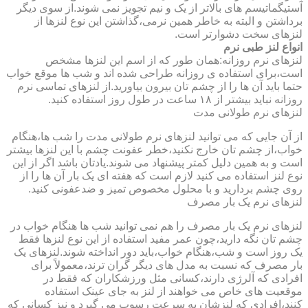
آستیگماتیسم های بالاتر از یک و نیم تجویز نمی شوند.از سوی دیگر
برداشتن و البته به خاطر همین نرمی،گذاشتن این نوع لنزها از
لنزهای سخت دشوارتر است.
انواع لنز طبی نرم
لنزهای نرم روزانه:همان طور که از اسم این لنزها مشخص
است،برای استفاده ی روزانه طراحی شده اند و شب ها موقع خواب
حتما باید آن ها را از چشم تان بیرون بیاورید.از لنزهای تماسی نرم
روزانه نباید بیشتر از ۱۸ ساعت در طول روز استفاده کنید.
لنزهای نرم طولانی مدت
از آن جایی که می توانید لنزهای نرم طولانی مدت را شب ها،هنگام
خواب،از چشم تان خارج نکنید،خطر عفونت چشم با این لنزها بیشتر
است و به همین دلیل کمتر پیشنهاد می شوند.یادتان باشد اگر از این
نوع لنز استفاده می کنید لازم است که هفته ای یک بار آن ها را از
روی چشم بردارید و با محلول مخصوص تمیز و ضدعفونی کنید.
لنزهای نرم یک بار مصرف
لنزهای نرم یک بار مصرف را هم نمی توانید شب ها هنگام خواب در
چشم تان نگه دارید،چون عمر مفید استفاده از این نوع لنزها فقط
یک روز است و شب،هنگام خواب،باید دور انداخته شوند.لنزهای یک
بار مصرف که نسبت به مدل های دیگر گران ترند،معمولاً برای
افرادی که آلرژی دارند،کسانی مثل ورزشکاران که فقط در
موقعیت های خاص می خواهند از لنز به جای عینک استفاده
کنند،افرادی که لنزشان به سرعت رسوب می گیرد و نیز کسانی که