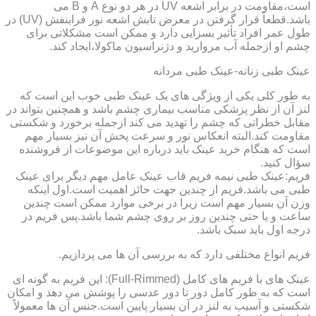
است،مقاومت در برابر اشعه UV در هر دو نوع A و B می
باشد.قطعاً قرار گرفتن در معرض تابش اشعه نور فرابنفش (UV) در
طول عمر افراد تأثیر بسزایی دارد و ممکن است مشکلاتی برای
چشم او ازجمله آب مروارید و دژنراسیون ماکولا،ایجاد کند.
عینک طبی زنانه-عینک طبی مردانه
به طور کلی یکی از ویژگی های یک عینک طبی خوب این است که
لنز آن از نظر پزشکی مناسب بیماری چشم باشد و همچنین بتواند در
مقابل خطراتی که چشم را تهدید می کند ازجمله برخورد و شکستی
مقاومت کند.البته انعکاس نور و سرعت پخش آن نیز بسیار مهم
است که هنگام خرید عینک باید درباره این موضوعات از فروشنده
سؤال کنید.
فریم:عینک طبی نیمه فریم قاب عینک عامل مهم دیگر برای عینک
طبی می باشد.فریم از چندین جهت حائز اهمیت است.اول اینکه
وزن آن بسیار مهم است زیرا در برخی موارد ممکن است چندین
ساعت و یا حتی چندین روز بر روی چشم شما باشد.پس فریم در
درجه اول باید سبک باشد.
فریم انواع مختلفی دارد که به بررسی آن ها می پردازیم.
عینک های با فریم های کامل (Full-Rimmed): این فریم به گونه ای
است که به طور کامل دور تا دور عدسی را پوشش می دهد و امکان
شکستی و آسیب به لنز در آن بسیار پایین است.جنس آن ها معمولاً