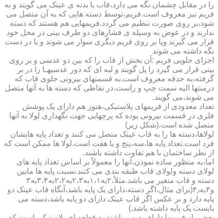
را در مقابل چشمان نگه می دارد،قاب یا بدنه ی عینک می گویند و به
فریم نیز معروف است.فریم،توسط دسته هایی که به آن متصل می
شود،بر روی صورت تنظیم می گردد.فریمهایی هم هستند که دسته
ندارند و در عوض به وسیله ی فشارهای دو طرف بینی در محل خود
قرار می گیرند ویا بر روی فریم دیگری سوار می شوند و یا در دست
نگه داشته می شوند
اجزای جلویی فریم :آن بخش از قاب را که بین دو عدسی و بر روی
بینی قرار می گیرد را پل گویند و لبه ای که دور عدسیهـا را در بر
گرفته،به حدقه معروف است.به قسمتهای بیرونی جلوی قاب که
درمنتها الیه سمت چپ و راست،در نقاطی که دسته ها به آنها متصل
می شوند،می گویند.
تعداد معدودی از فریمهای پلاستیکی،هنوز هم دارای یک پوشش
فلزی در قسمت بیرونی بوده که پرچهایی جهت نگهداری لولا به آنها
متصل شده است.(شکل زیر)
لولاها،دسته ها را به قاب عینک متصل می کنند و تعداد پایه هایشان
فرد است.تعداد پایه ها،سه،پنج و یا هفت است.لولا ها ممکن است که
از نظر ساختمان با هم تفاوت داشته باشند.
اما،به منظور ساده نمودن،آنها را معمولاً بر اساس تعداد پایه های
لولای دسته ولولای قاب طبقه بندی می کنند.نسبت پایه ها مابین
دسته و قاب متغیر می باشد.مثلاً،۲به۱،۱به۲،۳به۲،۲به۳،۴به۳
و۳به۴٫(برای مثال،اگر دسته،دارای یک پایه باشد،آنگاه قاب عینک دو
پایه دارد و بر عکس اگر قاب عینک دارای دو پایه باشد،دسته می
بایست یک پایه داشته باشد.)
بعضی از فریمها دارای پد می باشند.پد،قطعه ای پلاستیکی است که