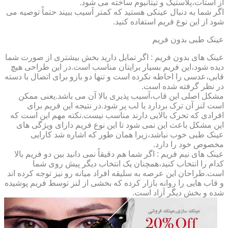
از استات،پلاستیک و تیتانیوم ساخته می شود.
اگر شما به دنبال عینکی هستید که کمتر آسیب ببیند حتماً توصیه می
شود از این نوع فریم استفاده کنید.
عینک طبی بدون فریم
عینک های بدون فریم : اگر تمایل دارید بخش بیشتری از صورت شما
دیده شود،این فریم بسیار برایتان مناسب است.در این طراحی هیچ
قابی،عدسی را احاطه نکرده است و تنها دو بازو برای اتصال با دسته
در نظر گرفته شده است.
مشکل اصلی این قاب،آسیب پذیری بالا آن می باشد.یعنی ممکن
است لنز آن ترک بردارد یا لب پر شود.در نتیجه این فریم برای
افرادی که تحرک بالایی دارند مناسب نیست.نکته مهم این است که
این مشکل باعث این نمی شود تا این نوع فریم دارای ویژگی های
عینک طبی خوب نباشد،زیرا همان طور که اشاره شد کارایی
مخصوص خود را دارد.
عینک های نیم فریم : اگر شما هم دقیقاً نمی دانید بین دو فریم بالا
کدام را انتخاب کنید،همچنان یک انتخاب دیگر پیش روی شما
است.طراحان این عرصه به سلیقه افراد میانه رو نیز توجه کرده اند
و قاب هایی را روانه بازار کرده که بخشی از لنز توسط فریم پوشیده
شده و بخش دیگر آزاد است.