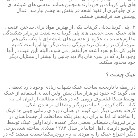
های پلی کربنات برخوردارند.همچنین همانند عدسی های شیشه ای
برای جلوگیری از نفوذ اشعه فرابنفش به چشم نیازمند اعمال
پوشش ضد فرابنفش هستند.
۲ : پلی کربنات:پلی کربنات یکی از بهترین مواد برای ساختن عدسی
های عینک است.عدسی های پلی کربنات به شدت در برابر شکنندگی
مقاوم هستند،به علاوه از عدسی های شیشه ای یا پلاستیکی هم
نمره،نازک تر و سبک ترند.ویژگی مثبت دیگر آنها این است که به
طور کل مانع نفوذ اشعه فرابنفش می شوند،البته ؛این عیب در آنها
وجود دارد که در نمره های بالا دید جانبی را بیشتر از همتایان دیگر
خود محدود میکنند.
عینک چیست ؟
در ربطه با تاریخچه ساخت عینک شبهات زیادی وجود دارد ؛بعضی
می گویند که حدود دو هزار سال پیش اولین ایده ی استفاده از عینک
توسط سنکا فیلسوف رومی که در هنگام مطالعه از لیوان آب به
کتاب نگاه کرده و کلمات بزرگتر و شفاف تر شدن شکل
گرفته.بعضی دیگر می گویند در همان دوره ی زمانی چینی ها عینک
را ساخته اند اما نه برای دید بهتر بلکه محافظت از چشمانشان در
برابر نیروهای شیطانی.بعضی دیگر عقیده دارند اولین عینک توسط
سالوینو دارماتی اهل ایتالیا در سال ۱۲۸۴ میلادی ساخته شده،برخی
دیگر اختراع عینک را به مردی به نام روچربیکنبا نسبت میدهند که در