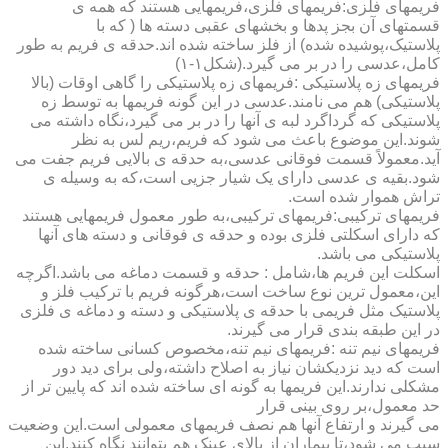
فریمهای فلزی:فریمهای فلزی،فریمهایی هستند که همه ی
قسمتهای آن بجز پدها و بخشهای عقبی دسته ها ( که با
پلاستیک،پوشیده شده) از فلز ساخته شده اند.حدقه ی فریم به طور
کامل،عدسی را در بر می گیرد.(شکل۱-۱)
فریمهای زه پلاستیکی :فریمهای زه پلاستیکی را گاهی اوقات (بالا
پلاستیکی) هم می نامند.عدسی در این گونه فریمها به توسط زه
پلاستیکی که گرداگرد لبه ی آنها را در بر می گیرد،نگاه داشته می
شوند.این موضوع باعث می شود که فریم،ریم لس به نظر
آید.معمولاً قسمت فوقانی عدسی،به حدقه ی بالایی فریم جفت می
شود.بقیه ی عدسی دارای یک شیار جزیی است،که به وسیله ی
تراش هموار شده است.
فریمهای ترکیبی:فریمهای ترکیبی،به طور معمول فریمهایی هستند
که دارای اسکلتی فلزی بوده و حدقه ی فوقانی و دسته های آنها
پلاستیکی می باشد.
اسکلت این فریم ها،شامل : حدقه و قسمت دماغه می باشد.اگرچه
این،معمول ترین نوع ساخت است،هرگونه فریم با ترکیب فلز و
پلاستیک مثل فریمی با حدقه ی پلاستیکی و دسته و دماغه ی فلزی
در این طبقه بندی قرار می گیرند.
فریمهای نیم تنه :فریمهای نیم تنه،مخصوص کسانی ساخته شده
است که دید نزدیکشان نیاز به اصلاح داشته،ولی برای دید دور
مشکلی ندارند.این فریمها به گونه ای ساخته شده اند که پایین تر از
حد معمول،بر روی بینی قرار
می گیرند و ارتفاع آنها هم نصف فریمهای معمولی است.این وضعیت
سبب می شود،تا بیماران از بالای عینک هم بتوانند نگاه کنند.این