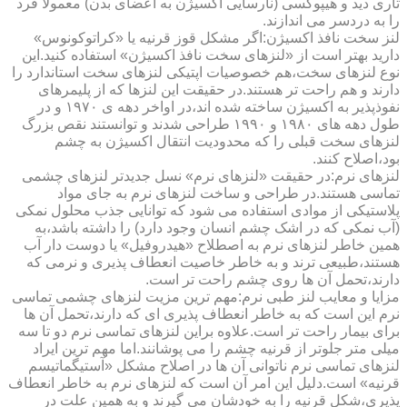
تاری دید و هیپوکسی (نارسایی اکسیژن به اعضای بدن) معمولا فرد
را به دردسر می اندازند.
لنز سخت نافذ اکسیژن:اگر مشکل قوز قرنیه یا «کراتوکونوس»
دارید بهتر است از «لنزهای سخت نافذ اکسیژن» استفاده کنید.این
نوع لنزهای سخت،هم خصوصیات اپتیکی لنزهای سخت استاندارد را
دارند و هم راحت تر هستند.در حقیقت این لنزها که از پلیمرهای
نفوذپذیر به اکسیژن ساخته شده اند،در اواخر دهه ی ۱۹۷۰ و در
طول دهه های ۱۹۸۰ و ۱۹۹۰ طراحی شدند و توانستند نقص بزرگ
لنزهای سخت قبلی را که محدودیت انتقال اکسیژن به چشم
بود،اصلاح کنند.
لنزهای نرم:در حقیقت «لنزهای نرم» نسل جدیدتر لنزهای چشمی
تماسی هستند.در طراحی و ساخت لنزهای نرم به جای مواد
پلاستیکی از موادی استفاده می شود که توانایی جذب محلول نمکی
(آب نمکی که در اشک چشم انسان وجود دارد) را داشته باشد،به
همین خاطر لنزهای نرم به اصطلاح «هیدروفیل» یا دوست دار آب
هستند،طبیعی ترند و به خاطر خاصیت انعطاف پذیری و نرمی که
دارند،تحمل آن ها روی چشم راحت تر است.
مزایا و معایب لنز طبی نرم:مهم ترین مزیت لنزهای چشمی تماسی
نرم این است که به خاطر انعطاف پذیری ای که دارند،تحمل آن ها
برای بیمار راحت تر است.علاوه براین لنزهای تماسی نرم دو تا سه
میلی متر جلوتر از قرنیه چشم را می پوشانند.اما مهم ترین ایراد
لنزهای تماسی نرم ناتوانی آن ها در اصلاح مشکل «آستیگماتیسم
قرنیه» است.دلیل این امر آن است که لنزهای نرم به خاطر انعطاف
پذیری،شکل قرنیه را به خودشان می گیرند و به همین علت در