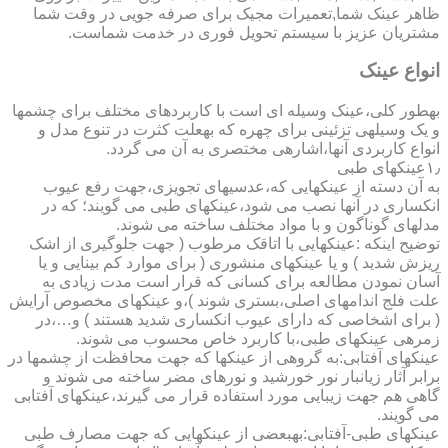
ظاهر عینک شما,تعمیرات مجیک برای صرفه جویی در وقت شما
مشتریان عزیز با سیستم تحویل فوری در خدمت شماست.
انواع عینک
به­طور کلی،عینک وسیله ای است با کاربردهای مختلف برای چشمها
و یک وسیله­ی تزئینی برای چهره که به­علت کثرت در تنوع مدل و
انواع کاربردی آنها،اشاره­ی مختصری به آن می گردد.
۱٫عینکهای طبی
به آن دسته از عینکهایی که،عدسیهای تجویزی،جهت رفع عیوب
انکساری در آنها نصب می شود،عینکهای طبی می گویند؛ که در
مدلهای گوناگون و با مواد مختلف ساخته می شوند.
توضیح اینکه :عینکهایی با اتاقک مرطوب ( جهت جلوگیری از اشک
ریزش شدید ) و یا عینکهای منشوری ( برای موارد کم بینایی و یا
آسان نمودن مطالعه برای کسانی که قرار است مدت زیادی به
علت فلج اندامهای اصلی،بستری شوند )،و عینکهای مخصوص آرایش
( برای اشخاصی که دارای عیوب انکساری شدید هستند ) و…،در
زمره­ی عینکهای طبی،با کاربرد خاص محسوب می شوند.
عینکهای آفتابی:به گروهی از عینکها که جهت محافظت از چشمها در
برابر آثار زیانبار نور خورشید و نورهای مضر ساخته می شوند و
گاهی هم جهت زیبایی مورد استفاده قرار می گیرند،عینکهای آفتابی
می گویند.
عینکهای طبی-آفتابی:به­بعضی از عینکهایی که جهت مصارف طبی