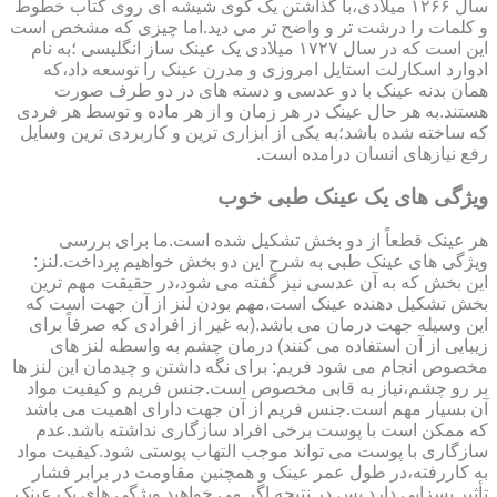
سال ۱۲۶۶ میلادی،با گذاشتن یک گوی شیشه ای روی کتاب خطوط
و کلمات را درشت تر و واضح تر می دید.اما چیزی که مشخص است
این است که در سال ۱۷۲۷ میلادی یک عینک ساز انگلیسی ؛به نام
ادوارد اسکارلت استایل امروزی و مدرن عینک را توسعه داد،که
همان بدنه عینک با دو عدسی و دسته های در دو طرف صورت
هستند.به هر حال عینک در هر زمان و از هر ماده و توسط هر فردی
که ساخته شده باشد؛به یکی از ابزاری ترین و کاربردی ترین وسایل
رفع نیازهای انسان درامده است.
ویژگی های یک عینک طبی خوب
هر عینک قطعاً از دو بخش تشکیل شده است.ما برای بررسی
ویژگی های عینک طبی به شرح این دو بخش خواهیم پرداخت.لنز:
این بخش که به آن عدسی نیز گفته می شود،در حقیقت مهم ترین
بخش تشکیل دهنده عینک است.مهم بودن لنز از آن جهت است که
این وسیله جهت درمان می باشد.(به غیر از افرادی که صرفاً برای
زیبایی از آن استفاده می کنند) درمان چشم به واسطه لنز های
مخصوص انجام می شود فریم: برای نگه داشتن و چیدمان این لنز ها
بر رو چشم،نیاز به قابی مخصوص است.جنس فریم و کیفیت مواد
آن بسیار مهم است.جنس فریم از آن جهت دارای اهمیت می باشد
که ممکن است با پوست برخی افراد سازگاری نداشته باشد.عدم
سازگاری با پوست می تواند موجب التهاب پوستی شود.کیفیت مواد
به کاررفته،در طول عمر عینک و همچنین مقاومت در برابر فشار
تأثیر بسزایی دارد.پس در نتیجه اگر می خواهید ویژگی های یک عینک