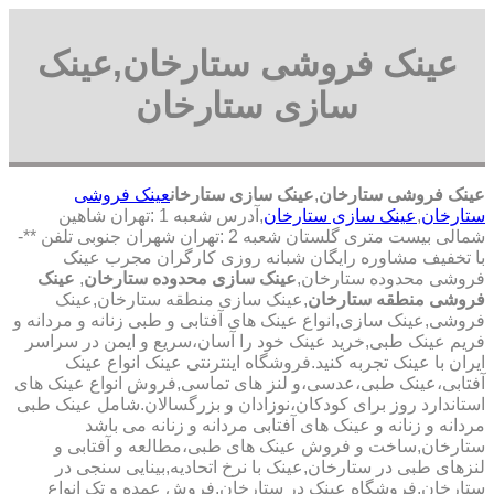
عینک فروشی ستارخان,عینک
سازی ستارخان
عینک فروشی ستارخان
,
عینک سازی ستارخان
عینک فروشی
ستارخان
,
عینک سازی ستارخان
,آدرس شعبه 1 :تهران شاهین
شمالی بیست متری گلستان شعبه 2 :تهران شهران جنوبی تلفن **-
با تخفیف مشاوره رایگان شبانه روزی کارگران مجرب عینک
فروشی محدوده ستارخان,
عینک سازی محدوده ستارخان
,
عینک
فروشی منطقه ستارخان
,عینک سازی منطقه ستارخان,عینک
فروشی,عینک سازی,انواع عینک های آفتابی و طبی زنانه و مردانه و
فریم عینک طبی,خرید عینک خود را آسان،سریع و ایمن در سراسر
ایران با عینک تجربه کنید.فروشگاه اینترنتی عینک انواع عینک
آفتابی،عینک طبی،عدسی،و لنز های تماسی,فروش انواع عینک های
استاندارد روز برای کودکان،نوزادان و بزرگسالان.شامل عینک طبی
مردانه و زنانه و عینک های آفتابی مردانه و زنانه می باشد
ستارخان,ساخت و فروش عینک های طبی،مطالعه و آفتابی و
لنزهای طبی در ستارخان,عینک با نرخ اتحادیه,بینایی سنجی در
ستارخان,فروشگاه عینک در ستارخان,فروش عمده و تک انواع