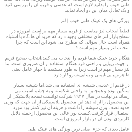
طبی خوب را بدانید لازم است که عدسی و فریم آن را بررسی کنید
و یک تعادل میان این دو ایجاد نمایید.
ویژگی های یک عینک طبی خوب | لنز
قطعاً انتخاب لنز مناسب از فریم بسیار مهم تر است.امروزه در
سطح بازار لنز های مختلفی وجود دارد که خرید آن ها،گاه با اشتباه
همراه است.حال سؤالی که مطرح می شود این است که چرا
انتخاب لنز بسیار مهم است؟
هنگام خرید عینک شما فریم را انتخاب می کنید،انتخاب صحیح فریم
از جهت زیبایی و راحتی فرد هنگام استفاده از آن ضروری است.اما
لنز بسیار مهم تر است زیرا به طور مستقیم با چهار عامل یعنی
ظاهر،زیبایی،ایمنی و بینایی،سروکار دارد.
در قدیم از عدسی شیشه ای استفاده می شد،اما شیشه بسیار
سنگین بوده و همچنین به راحتی شکسته و به چشم آسیب می
رساند.در نهایت در سال ۱۹۴۷ شرکت توانست نسخه پلاستیکی از
این محصول را ارائه دهد.این محصول پلاستیکی از آن جهت که وزنی
حدود نصف وزن شیشه را داشت و هزینه آن نیز کمتر بود مورد
استقبال قرار گرفت.کیفیت نور عالی این محصول ازجمله دلایل
کاربردی بودن آن در بازار امروزی است.
عامل بعدی که جزء اصلی ترین ویژگی های عینک طبی