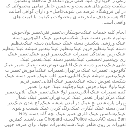
رنگی را خریداری کنید.اصلی ترین دغدغه ی ما،حفظ و تضمین
سلامت چشم های شماست و به همین خاطر تمامی محصولاتی که
در این فروشگاه عرضه می شوند،«اصل» و دارای گواهی اصالت
کالا هستند.هدف ما،عرضه ی محصولات باکیفیت با قیمت های
واقعی است.
انجام کلیه خدمات عینک,جوشکاری،تعمیر فنر،تعمیر لولا،جوش
تیتانیوم،تعمیر دسته عینک شکسته,تعمیر عینک کائوچویی,دسته
عینک ورزشی,شکستن دسته عینک,چسباندن دسته عینک,تنظیم
دسته عینک,تنظیم فریم عینک,تنظیم عینک,تعمیر شیشه عینک,تنظیم
عینک ریبن,نمایندگی تعمیرات عینک,تعمیر فریم عینک,تعمیر عینک
ری بن,تعمیر تخصصی عینک,تعمیر دسته عینک,تعمیر عینک
طبی,عینک,تعمیر دسته عینک افتابی,تعویض دسته عینک,تعمیر عینک
کائوچویی,تعمیرات عینک در تهران,تعمیرات عینک,آموزش تعمیرات
عینک,تعمیر شیشه عینک آفتابی,تعمیر قاب عینک,تعمیر دسته عینک
شکسته,تعویض دسته عینک,تعمیر عینک آفتابی,تعمیر فریم
عینک,لولا عینک,جوش عینک,چگونه عینک خود را تعمیر
کنیم,تعمیرات عینک آنلاین,تعمیر لولا عینک,تعمیر عینک آنلاین,تعمیر
عینک مرکز تهران,تعمیر عینک غرب تهران,تعمیر عینک شمال
تهران,پاره شدن نخ عینک,در آمدن شیشه عینک,کج شدن عینک,در
آمدن دسته عینک,آبکاری عینک,رنگ کردن عینک,شست و شوی
عینک,شکستن عینک فلزی,تعمیر عینک بچه گانه,دسته Rey
Ban,دسته AO,دسته Police,دسته Chopard می باشد.با کمترین
تغییرات بر روی ظاهر عینک شما,تعمیرات مجیک برای صرفه جویی