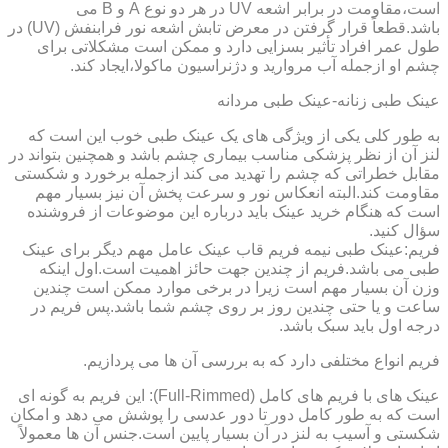
است،مقاومت در برابر اشعه UV در هر دو نوع A و B می
باشد.قطعاً قرار گرفتن در معرض تابش اشعه نور فرابنفش (UV) در
طول عمر افراد تأثیر بسزایی دارد و ممکن است مشکلاتی برای
چشم او ازجمله آب مروارید و دژنراسیون ماکولا،ایجاد کند.
عینک طبی زنانه-عینک طبی مردانه
به طور کلی یکی از ویژگی های یک عینک طبی خوب این است که
لنز آن از نظر پزشکی مناسب بیماری چشم باشد و همچنین بتواند در
مقابل خطراتی که چشم را تهدید می کند ازجمله برخورد و شکستی
مقاومت کند.البته انعکاس نور و سرعت پخش آن نیز بسیار مهم
است که هنگام خرید عینک باید درباره این موضوعات از فروشنده
سؤال کنید.
فریم:عینک طبی نیمه فریم قاب عینک عامل مهم دیگر برای عینک
طبی می باشد.فریم از چندین جهت حائز اهمیت است.اول اینکه
وزن آن بسیار مهم است زیرا در برخی موارد ممکن است چندین
ساعت و یا حتی چندین روز بر روی چشم شما باشد.پس فریم در
درجه اول باید سبک باشد.
فریم انواع مختلفی دارد که به بررسی آن ها می پردازیم.
عینک های با فریم های کامل (Full-Rimmed): این فریم به گونه ای
است که به طور کامل دور تا دور عدسی را پوشش می دهد و امکان
شکستی و آسیب به لنز در آن بسیار پایین است.جنس آن ها معمولاً