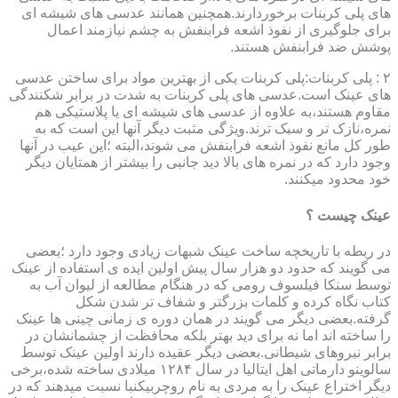
های پلی کربنات برخوردارند.همچنین همانند عدسی های شیشه ای
برای جلوگیری از نفوذ اشعه فرابنفش به چشم نیازمند اعمال
پوشش ضد فرابنفش هستند.
۲ : پلی کربنات:پلی کربنات یکی از بهترین مواد برای ساختن عدسی
های عینک است.عدسی های پلی کربنات به شدت در برابر شکنندگی
مقاوم هستند،به علاوه از عدسی های شیشه ای یا پلاستیکی هم
نمره،نازک تر و سبک ترند.ویژگی مثبت دیگر آنها این است که به
طور کل مانع نفوذ اشعه فرابنفش می شوند،البته ؛این عیب در آنها
وجود دارد که در نمره های بالا دید جانبی را بیشتر از همتایان دیگر
خود محدود میکنند.
عینک چیست ؟
در ربطه با تاریخچه ساخت عینک شبهات زیادی وجود دارد ؛بعضی
می گویند که حدود دو هزار سال پیش اولین ایده ی استفاده از عینک
توسط سنکا فیلسوف رومی که در هنگام مطالعه از لیوان آب به
کتاب نگاه کرده و کلمات بزرگتر و شفاف تر شدن شکل
گرفته.بعضی دیگر می گویند در همان دوره ی زمانی چینی ها عینک
را ساخته اند اما نه برای دید بهتر بلکه محافظت از چشمانشان در
برابر نیروهای شیطانی.بعضی دیگر عقیده دارند اولین عینک توسط
سالوینو دارماتی اهل ایتالیا در سال ۱۲۸۴ میلادی ساخته شده،برخی
دیگر اختراع عینک را به مردی به نام روچربیکنبا نسبت میدهند که در