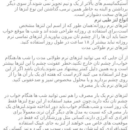
آستیگماتیسم های بالاتر از یک و نیم تجویز نمی شوند.از سوی دیگر
برداشتن و البته به خاطر همین نرمی،گذاشتن این نوع لنزها از
لنزهای سخت دشوارتر است.
انواع لنز طبی نرم
لنزهای نرم روزانه:همان طور که از اسم این لنزها مشخص
است،برای استفاده ی روزانه طراحی شده اند و شب ها موقع خواب
حتما باید آن ها را از چشم تان بیرون بیاورید.از لنزهای تماسی نرم
روزانه نباید بیشتر از ۱۸ ساعت در طول روز استفاده کنید.
لنزهای نرم طولانی مدت
از آن جایی که می توانید لنزهای نرم طولانی مدت را شب ها،هنگام
خواب،از چشم تان خارج نکنید،خطر عفونت چشم با این لنزها بیشتر
است و به همین دلیل کمتر پیشنهاد می شوند.یادتان باشد اگر از این
نوع لنز استفاده می کنید لازم است که هفته ای یک بار آن ها را از
روی چشم بردارید و با محلول مخصوص تمیز و ضدعفونی کنید.
لنزهای نرم یک بار مصرف
لنزهای نرم یک بار مصرف را هم نمی توانید شب ها هنگام خواب در
چشم تان نگه دارید،چون عمر مفید استفاده از این نوع لنزها فقط
یک روز است و شب،هنگام خواب،باید دور انداخته شوند.لنزهای یک
بار مصرف که نسبت به مدل های دیگر گران ترند،معمولاً برای
افرادی که آلرژی دارند،کسانی مثل ورزشکاران که فقط در
موقعیت های خاص می خواهند از لنز به جای عینک استفاده
کنند،افرادی که لنزشان به سرعت رسوب می گیرد و نیز کسانی که