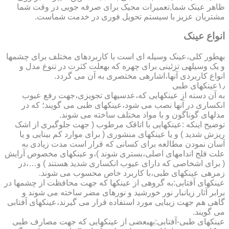
ظاهر عینک شما,تعمیرات مجیک برای صرفه جویی در وقت شما
مشتریان عزیز با سیستم تحویل فوری در خدمت شماست.
انواع عینک
به­طور کلی،عینک وسیله ای است با کاربردهای مختلف برای چشمها
و یک وسیله­ی تزئینی برای چهره که به­علت کثرت در تنوع مدل و
انواع کاربردی آنها،اشاره­ی مختصری به آن می گردد.
۱٫عینکهای طبی
به آن دسته از عینکهایی که،عدسیهای تجویزی،جهت رفع عیوب
انکساری در آنها نصب می شود،عینکهای طبی می گویند؛ که در
مدلهای گوناگون و با مواد مختلف ساخته می شوند.
توضیح اینکه :عینکهایی با اتاقک مرطوب ( جهت جلوگیری از اشک
ریزش شدید ) و یا عینکهای منشوری ( برای موارد کم بینایی و یا
آسان نمودن مطالعه برای کسانی که قرار است مدت زیادی به
علت فلج اندامهای اصلی،بستری شوند )،و عینکهای مخصوص آرایش
( برای اشخاصی که دارای عیوب انکساری شدید هستند ) و…،در
زمره­ی عینکهای طبی،با کاربرد خاص محسوب می شوند.
عینکهای آفتابی:به گروهی از عینکها که جهت محافظت از چشمها در
برابر آثار زیانبار نور خورشید و نورهای مضر ساخته می شوند و
گاهی هم جهت زیبایی مورد استفاده قرار می گیرند،عینکهای آفتابی
می گویند.
عینکهای طبی-آفتابی:به­بعضی از عینکهایی که جهت مصارف طبی