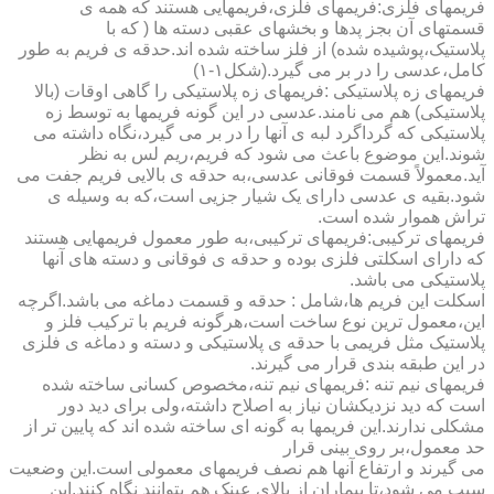
فریمهای فلزی:فریمهای فلزی،فریمهایی هستند که همه ی
قسمتهای آن بجز پدها و بخشهای عقبی دسته ها ( که با
پلاستیک،پوشیده شده) از فلز ساخته شده اند.حدقه ی فریم به طور
کامل،عدسی را در بر می گیرد.(شکل۱-۱)
فریمهای زه پلاستیکی :فریمهای زه پلاستیکی را گاهی اوقات (بالا
پلاستیکی) هم می نامند.عدسی در این گونه فریمها به توسط زه
پلاستیکی که گرداگرد لبه ی آنها را در بر می گیرد،نگاه داشته می
شوند.این موضوع باعث می شود که فریم،ریم لس به نظر
آید.معمولاً قسمت فوقانی عدسی،به حدقه ی بالایی فریم جفت می
شود.بقیه ی عدسی دارای یک شیار جزیی است،که به وسیله ی
تراش هموار شده است.
فریمهای ترکیبی:فریمهای ترکیبی،به طور معمول فریمهایی هستند
که دارای اسکلتی فلزی بوده و حدقه ی فوقانی و دسته های آنها
پلاستیکی می باشد.
اسکلت این فریم ها،شامل : حدقه و قسمت دماغه می باشد.اگرچه
این،معمول ترین نوع ساخت است،هرگونه فریم با ترکیب فلز و
پلاستیک مثل فریمی با حدقه ی پلاستیکی و دسته و دماغه ی فلزی
در این طبقه بندی قرار می گیرند.
فریمهای نیم تنه :فریمهای نیم تنه،مخصوص کسانی ساخته شده
است که دید نزدیکشان نیاز به اصلاح داشته،ولی برای دید دور
مشکلی ندارند.این فریمها به گونه ای ساخته شده اند که پایین تر از
حد معمول،بر روی بینی قرار
می گیرند و ارتفاع آنها هم نصف فریمهای معمولی است.این وضعیت
سبب می شود،تا بیماران از بالای عینک هم بتوانند نگاه کنند.این