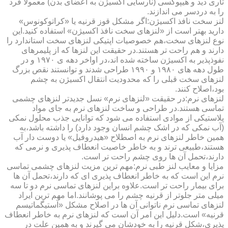
تاری دید و هیپوکسی (نارسایی اکسیژن به اعضای بدن) معمولا فرد
را به دردسر می اندازند.
لنز سخت نافذ اکسیژن:اگر مشکل قوز قرنیه یا «کراتوکونوس»
دارید بهتر است از «لنزهای سخت نافذ اکسیژن» استفاده کنید.این
نوع لنزهای سخت،هم خصوصیات اپتیکی لنزهای سخت استاندارد را
دارند و هم راحت تر هستند.در حقیقت این لنزها که از پلیمرهای
نفوذپذیر به اکسیژن ساخته شده اند،در اواخر دهه ی ۱۹۷۰ و در
طول دهه های ۱۹۸۰ و ۱۹۹۰ طراحی شدند و توانستند نقص بزرگ
لنزهای سخت قبلی را که محدودیت انتقال اکسیژن به چشم
بود،اصلاح کنند.
لنزهای نرم:در حقیقت «لنزهای نرم» نسل جدیدتر لنزهای چشمی
تماسی هستند.در طراحی و ساخت لنزهای نرم به جای مواد
پلاستیکی از موادی استفاده می شود که توانایی جذب محلول نمکی
(آب نمکی که در اشک چشم انسان وجود دارد) را داشته باشد،به
همین خاطر لنزهای نرم به اصطلاح «هیدروفیل» یا دوست دار آب
هستند،طبیعی ترند و به خاطر خاصیت انعطاف پذیری و نرمی که
دارند،تحمل آن ها روی چشم راحت تر است.
مزایا و معایب لنز طبی نرم:مهم ترین مزیت لنزهای چشمی تماسی
نرم این است که به خاطر انعطاف پذیری ای که دارند،تحمل آن ها
برای بیمار راحت تر است.علاوه براین لنزهای تماسی نرم دو تا سه
میلی متر جلوتر از قرنیه چشم را می پوشانند.اما مهم ترین ایراد
لنزهای تماسی نرم ناتوانی آن ها در اصلاح مشکل «آستیگماتیسم
قرنیه» است.دلیل این امر آن است که لنزهای نرم به خاطر انعطاف
پذیری،شکل قرنیه را به خودشان می گیرند و به همین علت در