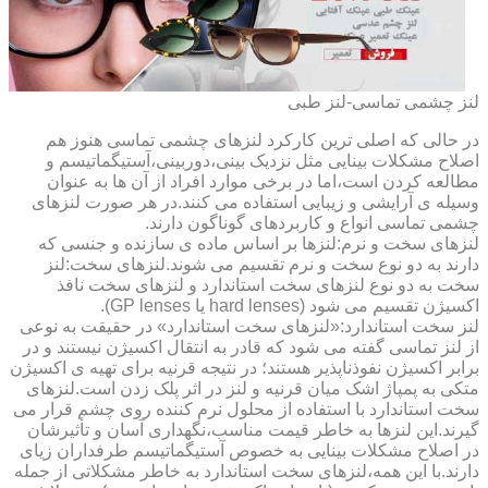
لنز چشمی تماسی-لنز طبی
در حالی که اصلی ترین کارکرد لنزهای چشمی تماسی هنوز هم
اصلاح مشکلات بینایی مثل نزدیک بینی،دوربینی،آستیگماتیسم و
مطالعه کردن است،اما در برخی موارد افراد از آن ها به عنوان
وسیله ی آرایشی و زیبایی استفاده می کنند.در هر صورت لنزهای
چشمی تماسی انواع و کاربردهای گوناگون دارند.
لنزهای سخت و نرم:لنزها بر اساس ماده ی سازنده و جنسی که
دارند به دو نوع سخت و نرم تقسیم می شوند.لنزهای سخت:لنز
سخت به دو نوع لنزهای سخت استاندارد و لنزهای سخت نافذ
اکسیژن تقسیم می شود (hard lenses یا GP lenses).
لنز سخت استاندارد:«لنزهای سخت استاندارد» در حقیقت به نوعی
از لنز تماسی گفته می شود که قادر به انتقال اکسیژن نیستند و در
برابر اکسیژن نفوذناپذیر هستند؛ در نتیجه قرنیه برای تهیه ی اکسیژن
متکی به پمپاژ اشک میان قرنیه و لنز در اثر پلک زدن است.لنزهای
سخت استاندارد با استفاده از محلول نرم کننده روی چشم قرار می
گیرند.این لنزها به خاطر قیمت مناسب،نگهداری آسان و تأثیرشان
در اصلاح مشکلات بینایی به خصوص آستیگماتیسم طرفداران زیای
دارند.با این همه،لنزهای سخت استاندارد به خاطر مشکلاتی از جمله