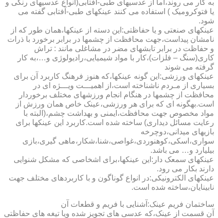
به کار می روند،اما از عدسیهای طبی-آفتابی(انواع عدسیهای رنگی و
یا فتوکرومیک ) استفاده می کنند عینکهای طبی-آفتابی گفته می
شود.
عینکهای صنعتی و یا حفاظتی:این دسته از عینکها،همان طور که از
نامشان پیداست،جهت محافظت از چشمها در برابر برخورد با ذرات
و حفاظت در برابر تابشهای مضر در مشاغلی مانند : تراش
کاری(سنگ – فلزات)،کار با مواد شیمیایی،رادیولوژی و…،به کار
گرفته می شوند
عینکهای ورزشی:این گونه عینکها،که هنوز فرهنگ کاربرد آن برای
بسیاری از مـردم ناشناخته است،از اهمیـــت ویـــژه ای در
محافظت از چشمها در هنگام انجام ورزشهای مختلف برخوردار
است.به­گونه ای که برای هر ورزشی،عینک خاص همان ورزش از
مواد مخصوص جهت محافظت،ایمنی و بهداشت چشم،(البته با
رعایت مسائل دیداری) ساخته شده است.کاربرد این عینکها برای
بازیهای میدانی،دوچرخه
سواری،اسکی،کوهنوردی،غواصی،شنا،شکار،ماهی گیری،بازی
بیلیارد و… می باشد.
عینکهای سمعک دار:این عینکها،برای اشخاصی که مشکل شنوایی
دارند بکار می رود.
عینکهای الکترونیکی:در انواع گوناگون و با کاربردهای مختلف جهت
نابینایان،ساخته شده است.
ساختمان فریم عینک:آشنایی با فریم و قطعات آن
آن قسمت از عینک،که عدسی های تجویز شده ویا تیغه های حفاظتی