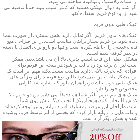
از استات،پلاستیک و تیتانیوم ساخته می شود.
اگر شما به دنبال عینکی هستید که کمتر آسیب ببیند حتماً توصیه می
شود از این نوع فریم استفاده کنید.
عینک طبی بدون فریم
عینک های بدون فریم : اگر تمایل دارید بخش بیشتری از صورت شما
دیده شود،این فریم بسیار برایتان مناسب است.در این طراحی هیچ
قابی،عدسی را احاطه نکرده است و تنها دو بازو برای اتصال با دسته
در نظر گرفته شده است.
مشکل اصلی این قاب،آسیب پذیری بالا آن می باشد.یعنی ممکن
است لنز آن ترک بردارد یا لب پر شود.در نتیجه این فریم برای
افرادی که تحرک بالایی دارند مناسب نیست.نکته مهم این است که
این مشکل باعث این نمی شود تا این نوع فریم دارای ویژگی های
عینک طبی خوب نباشد،زیرا همان طور که اشاره شد کارایی
مخصوص خود را دارد.
عینک های نیم فریم : اگر شما هم دقیقاً نمی دانید بین دو فریم بالا
کدام را انتخاب کنید،همچنان یک انتخاب دیگر پیش روی شما
است.طراحان این عرصه به سلیقه افراد میانه رو نیز توجه کرده اند
و قاب هایی را روانه بازار کرده که بخشی از لنز توسط فریم پوشیده
شده و بخش دیگر آزاد است.