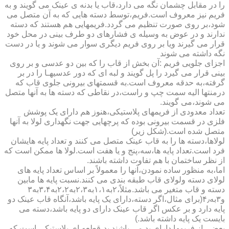
را در مقابل چشمان نگه می دارد،قاب یا بدنه ی عینک می گویند و به
فریم نیز معروف است.فریم،توسط دسته هایی که به آن متصل می
شود،بر روی صورت تنظیم می گردد.فریمهایی هم هستند که دسته
ندارند و در عوض به وسیله ی فشارهای دو طرف بینی در محل خود
قرار می گیرند ویا بر روی فریم دیگری سوار می شوند و یا در دست
نگه داشته می شوند
اجزای جلویی فریم :آن بخش از قاب را که بین دو عدسی و بر روی
بینی قرار می گیرد را پل گویند و لبه ای که دور عدسیهـا را در بر
گرفته،به حدقه معروف است.به قسمتهای بیرونی جلوی قاب که
درمنتها الیه سمت چپ و راست،در نقاطی که دسته ها به آنها متصل
می شوند،می گویند.
تعداد معدودی از فریمهای پلاستیکی،هنوز هم دارای یک پوشش
فلزی در قسمت بیرونی بوده که پرچهایی جهت نگهداری لولا به آنها
متصل شده است.(شکل زیر)
لولاها،دسته ها را به قاب عینک متصل می کنند و تعداد پایه هایشان
فرد است.تعداد پایه ها،سه،پنج و یا هفت است.لولا ها ممکن است که
از نظر ساختمان با هم تفاوت داشته باشند.
اما،به منظور ساده نمودن،آنها را معمولاً بر اساس تعداد پایه های
لولای دسته ولولای قاب طبقه بندی می کنند.نسبت پایه ها مابین
دسته و قاب متغیر می باشد.مثلاً،۲به۱،۱به۲،۳به۲،۲به۳،۴به۳
و۳به۴٫(برای مثال،اگر دسته،دارای یک پایه باشد،آنگاه قاب عینک دو
پایه دارد و بر عکس اگر قاب عینک دارای دو پایه باشد،دسته می
بایست یک پایه داشته باشد.)
بعضی از فریمها دارای پد می باشند.پد،قطعه ای پلاستیکی است که