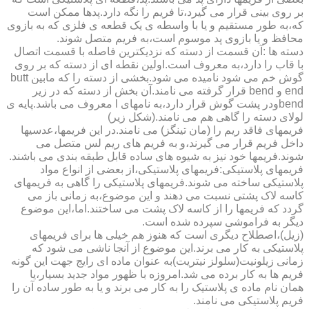
بر روی بینی قرار می گیرد،تا فریم را نگه دارد.پدها ممکن است
که،به طور مستقیم و یا با واسطه ی یک قطعه ی فلزی که به بازوی
محافظ و یا بازوی پد موسوم است،به فریم متصل شوند.
دسته ها :آن قسمت از دسته که نزدیکترین فاصله با قسمت اتصال
با قاب را دارد،به معروف است.اولین نقطه ای از دسته که بر روی
گوش خم می شود نامیده می شود.بخشی از دسته را که مابین butt
end و bend قرار گرفته می نامند.آن بخش از دسته که در زیر
bendودر پشت گوش قرار دارد،به نامهای l معروف می باشد.پایه ی
لولای دسته را گاهی هم می نامند.(شکل زیر)
فریمهای فاقد ریم را (مان تینگز) می نامند.در این فریمها،عدسیها
داخل فریم قرار می گیرند،و به فریم های ریم لس متصل می
شوند.فریمها خود نیز به شیوه های ساده قابل طبقه بندی می باشند.
فریمهای پلاستیکی:فریمهای پلاستیکی،از بعضی از انواع مواد
پلاستیکی ساخته می شوند.فریمهای پلاستیکی را گاهی به فریمهای
کاسه لاک پشتی نسبت می دهند و این موضوع،به زمانی باز می
گردد که فریمها را از کاسه لاک پشت می ساختند.اما،این موضوع
دیگر به فراموشی سپرده شده است.
(زیل)،اصطلاح دیگری است که هنوز هم خیلی ها برای فریمهای
پلاستیکی به کار می برند.این موضوع از آنجا ناشی می شود که
زمانی زیلونیت(سلولز نیتریت)به عنوان ماده ای رایج جهت این گونه
فریم ها به کار برده می شد.امروزه با ظهور مواد جدید بسیار،یا
همان نام ماده ی پلاستیک را به کار می برند و یا به طور ساده آن را
فریم پلاستیکی می نامند.