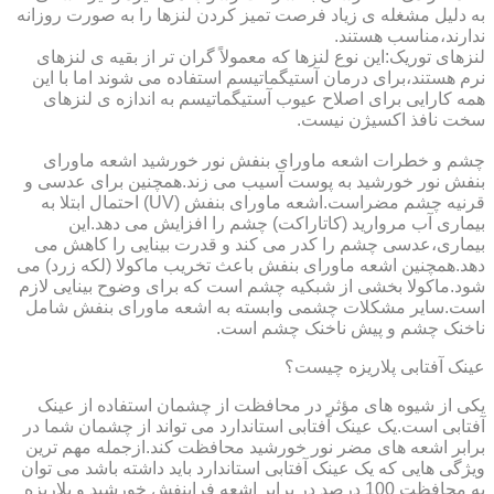
به دلیل مشغله ی زیاد فرصت تمیز کردن لنزها را به صورت روزانه
ندارند،مناسب هستند.
لنزهای توریک:این نوع لنزها که معمولاً گران تر از بقیه ی لنزهای
نرم هستند،برای درمان آستیگماتیسم استفاده می شوند اما با این
همه کارایی برای اصلاح عیوب آستیگماتیسم به اندازه ی لنزهای
سخت نافذ اکسیژن نیست.
چشم و خطرات اشعه ماورای بنفش نور خورشید اشعه ماورای
بنفش نور خورشید به پوست آسیب می زند.همچنین برای عدسی و
قرنیه چشم مضراست.اشعه ماورای بنفش (UV) احتمال ابتلا به
بیماری آب مروارید (کاتاراکت) چشم را افزایش می دهد.این
بیماری،عدسی چشم را کدر می کند و قدرت بینایی را کاهش می
دهد.همچنین اشعه ماورای بنفش باعث تخریب ماکولا (لکه زرد) می
شود.ماکولا بخشی از شبکیه چشم است که برای وضوح بینایی لازم
است.سایر مشکلات چشمی وابسته به اشعه ماورای بنفش شامل
ناخنک چشم و پیش ناخنک چشم است.
عینک آفتابی پلاریزه چیست؟
یکی از شیوه های مؤثر در محافظت از چشمان استفاده از عینک
آفتابی است.یک عینک آفتابی استاندارد می تواند از چشمان شما در
برابر اشعه های مضر نور خورشید محافظت کند.ازجمله مهم ترین
ویژگی هایی که یک عینک آفتابی استاندارد باید داشته باشد می توان
به محافظت 100 درصد در برابر اشعه فرابنفش خورشید و پلاریزه