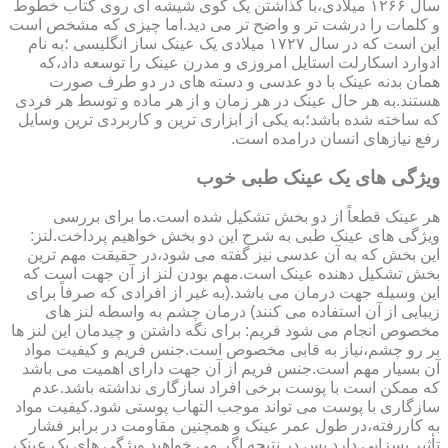
سال ۱۲۶۶ میلادی،با گذاشتن یک گوی شیشه ای روی کتاب خطوط
و کلمات را درشت تر و واضح تر می دید.اما چیزی که مشخص است
این است که در سال ۱۷۲۷ میلادی یک عینک ساز انگلیسی ؛به نام
ادوارد اسکارلت استایل امروزی و مدرن عینک را توسعه داد،که
همان بدنه عینک با دو عدسی و دسته های در دو طرف صورت
هستند.به هر حال عینک در هر زمان و از هر ماده و توسط هر فردی
که ساخته شده باشد؛به یکی از ابزاری ترین و کاربردی ترین وسایل
رفع نیازهای انسان درامده است.
ویژگی های یک عینک طبی خوب
هر عینک قطعاً از دو بخش تشکیل شده است.ما برای بررسی
ویژگی های عینک طبی به شرح این دو بخش خواهیم پرداخت.لنز:
این بخش که به آن عدسی نیز گفته می شود،در حقیقت مهم ترین
بخش تشکیل دهنده عینک است.مهم بودن لنز از آن جهت است که
این وسیله جهت درمان می باشد.(به غیر از افرادی که صرفاً برای
زیبایی از آن استفاده می کنند) درمان چشم به واسطه لنز های
مخصوص انجام می شود فریم: برای نگه داشتن و چیدمان این لنز ها
بر رو چشم،نیاز به قابی مخصوص است.جنس فریم و کیفیت مواد
آن بسیار مهم است.جنس فریم از آن جهت دارای اهمیت می باشد
که ممکن است با پوست برخی افراد سازگاری نداشته باشد.عدم
سازگاری با پوست می تواند موجب التهاب پوستی شود.کیفیت مواد
به کاررفته،در طول عمر عینک و همچنین مقاومت در برابر فشار
تأثیر بسزایی دارد.پس در نتیجه اگر می خواهید ویژگی های یک عینک