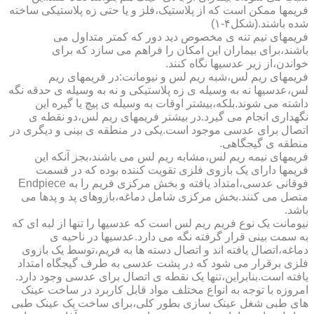
فریمها ممکن است که از پلاستیک،فلز و یا حتی زه پلاستیکی ساخته
شده باشند.(شکل۴-۱)
فریمهای نیم تنه ی مخصوص دید دور که کمتر متداول می
باشند،برای بیماران این امکان را فراهم می سازد که برای
خواندن،از زیر عدسیها نگاه کنند.
فریمهای ریم لس،شبه ریم لس و نیومانت:در فریمهای ریم
لس،عدسیها نه به وسیله ی زه پلاستیکی و نه به وسیله ی حدقه نگه
داشته می شوند.بلکه،بیشتر اوقات به وسیله ی پیچ یا گیره این
نگهداری انجام می گیرد.در بیشتر فریمهای ریم لس،دو نقطه ی
اتصال برای عدسی موجود است.یکی در منطقه ی بینی و دیگری در
منطقه ی گیجگاهی.
فریمهای نیمه ریم لس،مشابه ریم لس می باشند،بجز آنکه این
فریمها دارای یک بازوی فلزی تقویت کننده بوده که در قسمت
فوقانی عدسی،امتداد یافته و بخش مرکزی فریم را به Endpiece
متصل می کنند.بخش مرکزی شامل دماغه،بازوهای پد و پدها می
باشد.
نیومانت یک نوع فریم ریم لس است که عدسیها را تنها از لبه ای که
به سمت بینی قرار گرفته نگه می دارد.عدسیها در ناحیه ی
دماغه،اتصال یافته اند و اتصال دسته ها به فریم،توسط یک بازوی
فلزی برقرار می شود که در پشت عدسی به طرف گیجگاه امتداد
یافته است.بنابراین،تنها یک نقطه ی اتصال برای عدسی وجود دارد.
امروزه با توجه به انواع مختلف مواد قابل کاربرد در ساخت عینک
های طبی شغل عینک سازی بطور کلی،برای ساخت یک عینک طبی