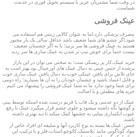
در وقت شما مشتریان عزیز با سیستم تحویل فوری در خدمت
شماست.
عینک فروشی
مصرف پزشکی دارد،اما به عنوان کالایی زینتی هم استفاده می
شود.اگر چشم های شما ضعیف باشد حداقل سالی یک بار مجبور
هستید به عینک فروشی ها سر بزنید؛ یا نه اگر چشمتان ضعیف
نیست حتماً برای خوش تیپ تر شدن به عینک سازی ها سر زدید
خرید عینک،کار پر ریسکی ست؛ به سختی می توان در این بازار
پرشده از جنس چینی به دنبال عینک های اورجینال بود.بهتر است به
جای تلاش برای یافتن عینکی خوب،به دنبال یافتن عینک سازی خوب
و قابل اعتماد باشید و چشمان خودتان را به آن ها بسپارید؛ راه دومی
برای شما وجود ندارد ما به شما عینک فروشی را پیشنهاد می کنیم
خرید های مطمئن و با اصالت
عینک از دو عدسی و یک قاب یا فریم درست شده استکه توسط بینی
و گوشها نگه داشته میشود و جلوی چشم قرار میگیرد.عینک با رفع
عیوب انکساری بینایی به چشمها کمک میکند تا دید بهتری داشته
باشند.
جنس :عینک ها بسته به نوع کاربرد آنها و سلیقه ای افراد خاص از
مواد گوناگونی مانند :پلاستیک،کائوچو،استات،فلز و یا ترکیب این
مواد با یکدیگر ساخته شده است.