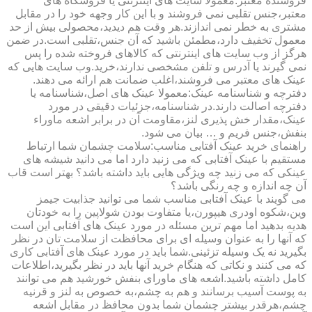
فروشنده معتبر:معمولا سایت های اینترنتی یا فروشگاه های
معتبر،جنس تقلبی نمی فروشند و با این کار وجهه خود را در مقابل
مشتری به خطر نمی اندازند.هر وقت هم دیدید،محصولی بیش از حد
معمول تخفیف دارد،مطمئن باشید که آن جنس،تقلبی است.در ضمن
هرگز از وب سایت های اینترنتی که کالاهای فروخته شده را پس
نمی گیرند یا آدرس و تلفن مشخصی ندارند،خرید.وب سایت هایی که
عینک های معتبر می فروشند،اغلب ضمانت هم ارائه می دهند.
دفترچه و شناسنامه عینک:معمولا عینک های اصل،شناسنامه یا
دفترچه اصالت دارند.در شناسنامه،جزئیات دقیقی در مورد
عینک،مقدار خش پذیری لنز،مقاومت آن در برابر اشعه ماوراء
بنفش،جنس فریم و … بیان می شود.
راهنمای خرید عینک آفتابی مناسب:سلامت چشمان شما ارتباط
مستقیم با عینک آفتابی که می زنید دارد اما می دانید شیشه های
عینکی که می زنید چه ویژگی هایی باید داشته باشد؟ بهتر است قاب
آن چه اندازه و چه رنگی باشد؟
می گویند با عینک آفتابی مناسب شما می توانید جذابیت جیمز
وین،شکوه اودری هیپورن،یا متفاوت بودن شولاپین را به خودتان
هدیه بدهید اما مهم ترین مسئله در مورد عینک های آفتابی این است
که آنها را به عنوان وسیله ای برای محافظت از سلامت تان در نظر
بگیرید نه یک وسیله تزئینی.شما باید در مورد عینک های آفتابی کاری
که می کنند و نکاتی که هنگام خرید آنها باید در نظر بگیرید،اطلاعات
کامل داشته باشید.اشعه های ماورای بنفش خورشید هم می توانند
به پوست آسیب برسانند و هم به چشم،به خصوص به لنز و قرنیه
چشم،هرقدر بیشتر چشمان شما بدون محافظ در مقابل اشعه