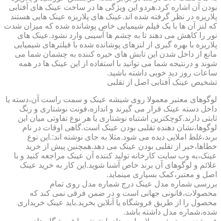
بودن آن اشاره کرد.هردو این ویژگی ها در ساخت عینک های آفتابی
پلاریزه در نظر گرفته شده اند.عینک های پلاریزه عینک هایی هستند
که لنز آن ها با یک فیلم شیمیایی خاص پوشانده شده که میزان شدت
نور را کاهش می دهند تا به چشم ها آسیبی وارد نشود.عینک های
پلاریزه با بهره گیری از لنزهای پوشانده شده با فیلترهای شیمیایی
مانع از داخل شدن این تابش های خیره کننده به چشمان شما می
شوند و درنتیجه شما می توانید با استفاده از این عینک ها در همه
ساعات روز دید خوبی داشته باشید.
تشخیص عینک آفتابی اصل از تقلبی
لوگوهای معتبر معمولا روی شیشه عینک و سمت راست آن،دسته یا
داخل دسته عینک قرار می گیرند و اندازه،فونت نوشتاری و رنگ
ثابتی دارند.کوچکترین اشتباه نوشتاری یا هر نوع تفاوتی میان این
لوگوها،نشان دهنده تقلبی بودن عینک است.گاهی اوقات در نام
برند،غلط املایی دیده می شود.مثلا به جای نوشته اند:.این نوع
خطاها،خبر از تقلبی بودن عینک می دهد.همچنین پیش از خرید
عینک،به وب سایت کارخانه تولید کننده آن عینک مراجعه کنید و با
علائم و لوگوهای آن برند خاص آشنا شوید.این کار به خرید عینک
اصل و معتبر،کمک بسیاری مینماید.
بررسی شماره مدل عینک درج شماره مدل روی تمام
محصولات،قانونی جهانی است و در ضمن فرقی نمی کند که
محصول را از طریق فروشگاه یا آنلاین بخرید.باید عینک خریداری
شده،شماره مدل داشته باشد.