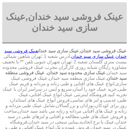
عینک فروشی سید خندان,عینک
سازی سید خندان
عینک فروشی سید خندان
,
عینک سازی سید خندان
عینک فروشی سید
خندان
,
عینک سازی سید خندان
,آدرس شعبه 1 :تهران شاهین شمالی
بیست متری گلستان شعبه 2 :تهران شهران جنوبی تلفن **-با تخفیف
مشاوره رایگان شبانه روزی کارگران مجرب عینک فروشی محدوده
سید خندان,
عینک سازی محدوده سید خندان
,
عینک فروشی منطقه
سید خندان
,عینک سازی منطقه سید خندان,عینک فروشی,عینک
سازی,انواع عینک های آفتابی و طبی زنانه و مردانه و فریم عینک
طبی,خرید عینک خود را آسان،سریع و ایمن در سراسر ایران با عینک
تجربه کنید.فروشگاه اینترنتی عینک انواع عینک آفتابی،عینک
طبی،عدسی،و لنز های تماسی,فروش انواع عینک های استاندارد
روز برای کودکان،نوزادان و بزرگسالان.شامل عینک طبی مردانه و
زنانه و عینک های آفتابی مردانه و زنانه می باشد سید خندان,ساخت
و فروش عینک های طبی،مطالعه و آفتابی و لنزهای طبی در سید
خندان,عینک با نرخ اتحادیه,بینایی سنجی در سید خندان,فروشگاه
عینک در سید خندان,فروش عمده و تک انواع عینک آفتابی و طبی و