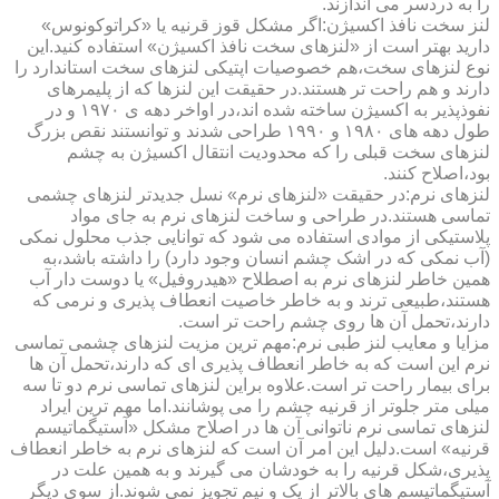
را به دردسر می اندازند.
لنز سخت نافذ اکسیژن:اگر مشکل قوز قرنیه یا «کراتوکونوس»
دارید بهتر است از «لنزهای سخت نافذ اکسیژن» استفاده کنید.این
نوع لنزهای سخت،هم خصوصیات اپتیکی لنزهای سخت استاندارد را
دارند و هم راحت تر هستند.در حقیقت این لنزها که از پلیمرهای
نفوذپذیر به اکسیژن ساخته شده اند،در اواخر دهه ی ۱۹۷۰ و در
طول دهه های ۱۹۸۰ و ۱۹۹۰ طراحی شدند و توانستند نقص بزرگ
لنزهای سخت قبلی را که محدودیت انتقال اکسیژن به چشم
بود،اصلاح کنند.
لنزهای نرم:در حقیقت «لنزهای نرم» نسل جدیدتر لنزهای چشمی
تماسی هستند.در طراحی و ساخت لنزهای نرم به جای مواد
پلاستیکی از موادی استفاده می شود که توانایی جذب محلول نمکی
(آب نمکی که در اشک چشم انسان وجود دارد) را داشته باشد،به
همین خاطر لنزهای نرم به اصطلاح «هیدروفیل» یا دوست دار آب
هستند،طبیعی ترند و به خاطر خاصیت انعطاف پذیری و نرمی که
دارند،تحمل آن ها روی چشم راحت تر است.
مزایا و معایب لنز طبی نرم:مهم ترین مزیت لنزهای چشمی تماسی
نرم این است که به خاطر انعطاف پذیری ای که دارند،تحمل آن ها
برای بیمار راحت تر است.علاوه براین لنزهای تماسی نرم دو تا سه
میلی متر جلوتر از قرنیه چشم را می پوشانند.اما مهم ترین ایراد
لنزهای تماسی نرم ناتوانی آن ها در اصلاح مشکل «آستیگماتیسم
قرنیه» است.دلیل این امر آن است که لنزهای نرم به خاطر انعطاف
پذیری،شکل قرنیه را به خودشان می گیرند و به همین علت در
آستیگماتیسم های بالاتر از یک و نیم تجویز نمی شوند.از سوی دیگر