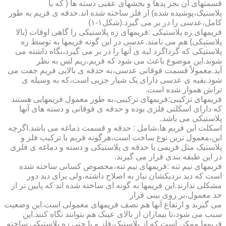
قسمتهای آن بجز پدها و بخشهای عقبی دسته ها ( که با
پلاستیک،پوشیده شده) از فلز ساخته شده اند.حدقه ی فریم به طور
کامل،عدسی را در بر می گیرد.(شکل۱-۱)
فریمهای زه پلاستیکی :فریمهای زه پلاستیکی را گاهی اوقات (بالا
پلاستیکی) هم می نامند.عدسی در این گونه فریمها به توسط زه
پلاستیکی که گرداگرد لبه ی آنها را در بر می گیرد،نگاه داشته می
شوند.این موضوع باعث می شود که فریم،ریم لس به نظر
آید.معمولاً قسمت فوقانی عدسی،به حدقه ی بالایی فریم جفت می
شود.بقیه ی عدسی دارای یک شیار جزیی است،که به وسیله ی
تراش هموار شده است.
فریمهای ترکیبی:فریمهای ترکیبی،به طور معمول فریمهایی هستند
که دارای اسکلتی فلزی بوده و حدقه ی فوقانی و دسته های آنها
پلاستیکی می باشد.
اسکلت این فریم ها،شامل : حدقه و قسمت دماغه می باشد.اگرچه
این،معمول ترین نوع ساخت است،هرگونه فریم با ترکیب فلز و
پلاستیک مثل فریمی با حدقه ی پلاستیکی و دسته و دماغه ی فلزی
در این طبقه بندی قرار می گیرند.
فریمهای نیم تنه :فریمهای نیم تنه،مخصوص کسانی ساخته شده
است که دید نزدیکشان نیاز به اصلاح داشته،ولی برای دید دور
مشکلی ندارند.این فریمها به گونه ای ساخته شده اند که پایین تر از
حد معمول،بر روی بینی قرار
می گیرند و ارتفاع آنها هم نصف فریمهای معمولی است.این وضعیت
سبب می شود،تا بیماران از بالای عینک هم بتوانند نگاه کنند.این
فریمها ممکن است که از پلاستیک،فلز و یا حتی زه پلاستیکی ساخته