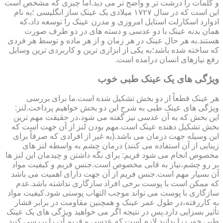
و کلمات را درشت تر و واضح تر می دید.اما چیزی که مشخص است
این است که در سال ۱۷۲۷ میلادی یک عینک ساز انگلیسی ؛به نام
ادوارد اسکارلت استایل امروزی و مدرن عینک را توسعه داد،که
همان بدنه عینک با دو عدسی و دسته های در دو طرف صورت
هستند.به هر حال عینک در هر زمان و از هر ماده و توسط هر فردی
که ساخته شده باشد؛به یکی از ابزاری ترین و کاربردی ترین وسایل
رفع نیازهای انسان درامده است.
ویژگی های یک عینک طبی خوب
هر عینک قطعاً از دو بخش تشکیل شده است.ما برای بررسی
ویژگی های عینک طبی به شرح این دو بخش خواهیم پرداخت.لنز:
این بخش که به آن عدسی نیز گفته می شود،در حقیقت مهم ترین
بخش تشکیل دهنده عینک است.مهم بودن لنز از آن جهت است که
این وسیله جهت درمان می باشد.(به غیر از افرادی که صرفاً برای
زیبایی از آن استفاده می کنند) درمان چشم به واسطه لنز های
مخصوص انجام می شود فریم: برای نگه داشتن و چیدمان این لنز ها
بر رو چشم،نیاز به قابی مخصوص است.جنس فریم و کیفیت مواد
آن بسیار مهم است.جنس فریم از آن جهت دارای اهمیت می باشد
که ممکن است با پوست برخی افراد سازگاری نداشته باشد.عدم
سازگاری با پوست می تواند موجب التهاب پوستی شود.کیفیت مواد
به کاررفته،در طول عمر عینک و همچنین مقاومت در برابر فشار
تأثیر بسزایی دارد.پس در نتیجه اگر می خواهید ویژگی های یک عینک
طبی خوب را بدانید لازم است که عدسی و فریم آن را بررسی کنید