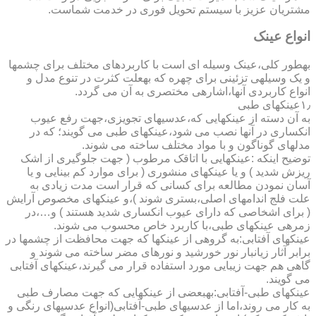
مشتریان عزیز با سیستم تحویل فوری در خدمت شماست.
انواع عینک
به­طور کلی،عینک وسیله ای است با کاربردهای مختلف برای چشمها
و یک وسیله­ی تزئینی برای چهره که به­علت کثرت در تنوع مدل و
انواع کاربردی آنها،اشاره­ی مختصری به آن می گردد.
۱٫عینکهای طبی
به آن دسته از عینکهایی که،عدسیهای تجویزی،جهت رفع عیوب
انکساری در آنها نصب می شود،عینکهای طبی می گویند؛ که در
مدلهای گوناگون و با مواد مختلف ساخته می شوند.
توضیح اینکه :عینکهایی با اتاقک مرطوب ( جهت جلوگیری از اشک
ریزش شدید ) و یا عینکهای منشوری ( برای موارد کم بینایی و یا
آسان نمودن مطالعه برای کسانی که قرار است مدت زیادی به
علت فلج اندامهای اصلی،بستری شوند )،و عینکهای مخصوص آرایش
( برای اشخاصی که دارای عیوب انکساری شدید هستند ) و…،در
زمره­ی عینکهای طبی،با کاربرد خاص محسوب می شوند.
عینکهای آفتابی:به گروهی از عینکها که جهت محافظت از چشمها در
برابر آثار زیانبار نور خورشید و نورهای مضر ساخته می شوند و
گاهی هم جهت زیبایی مورد استفاده قرار می گیرند،عینکهای آفتابی
می گویند.
عینکهای طبی-آفتابی:به­بعضی از عینکهایی که جهت مصارف طبی
به کار می روند،اما از عدسیهای طبی-آفتابی(انواع عدسیهای رنگی و