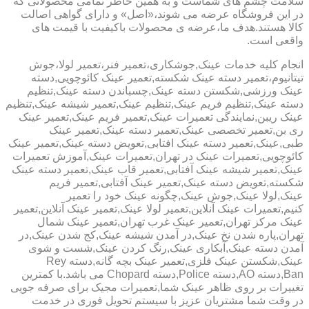
سلامت چشم های شماست و به همین خاطر تمامی محصولاتی که
در این فروشگاه عرضه می شوند،«اصل» و دارای گواهی اصالت
کالا هستند.هدف ما،عرضه ی محصولات باکیفیت با قیمت های
واقعی است.
انجام کلیه خدمات عینک,جوشکاری،تعمیر فنر،تعمیر لولا،جوش
تیتانیوم،تعمیر دسته عینک شکسته,تعمیر عینک کائوچویی,دسته
عینک ورزشی,شکستن دسته عینک,چسباندن دسته عینک,تنظیم
دسته عینک,تنظیم فریم عینک,تنظیم عینک,تعمیر شیشه عینک,تنظیم
عینک ریبن,نمایندگی تعمیرات عینک,تعمیر فریم عینک,تعمیر عینک
ری بن,تعمیر تخصصی عینک,تعمیر دسته عینک,تعمیر عینک
طبی,عینک,تعمیر دسته عینک افتابی,تعویض دسته عینک,تعمیر عینک
کائوچویی,تعمیرات عینک در تهران,تعمیرات عینک,آموزش تعمیرات
عینک,تعمیر شیشه عینک آفتابی,تعمیر قاب عینک,تعمیر دسته عینک
شکسته,تعویض دسته عینک,تعمیر عینک آفتابی,تعمیر فریم
عینک,لولا عینک,جوش عینک,چگونه عینک خود را تعمیر
کنیم,تعمیرات عینک آنلاین,تعمیر لولا عینک,تعمیر عینک آنلاین,تعمیر
عینک مرکز تهران,تعمیر عینک غرب تهران,تعمیر عینک شمال
تهران,پاره شدن نخ عینک,در آمدن شیشه عینک,کج شدن عینک,در
آمدن دسته عینک,آبکاری عینک,رنگ کردن عینک,شست و شوی
عینک,شکستن عینک فلزی,تعمیر عینک بچه گانه,دسته Rey
Ban,دسته AO,دسته Police,دسته Chopard می باشد.با کمترین
تغییرات بر روی ظاهر عینک شما,تعمیرات مجیک برای صرفه جویی
در وقت شما مشتریان عزیز با سیستم تحویل فوری در خدمت