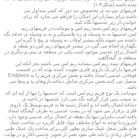
شده باشند.(شکل۴-۱)
فریمهای نیم تنه ی مخصوص دید دور که کمتر متداول می
باشند،برای بیماران این امکان را فراهم می سازد که برای
خواندن،از زیر عدسیها نگاه کنند.
فریمهای ریم لس،شبه ریم لس و نیومانت:در فریمهای ریم
لس،عدسیها نه به وسیله ی زه پلاستیکی و نه به وسیله ی حدقه نگه
داشته می شوند.بلکه،بیشتر اوقات به وسیله ی پیچ یا گیره این
نگهداری انجام می گیرد.در بیشتر فریمهای ریم لس،دو نقطه ی
اتصال برای عدسی موجود است.یکی در منطقه ی بینی و دیگری در
منطقه ی گیجگاهی.
فریمهای نیمه ریم لس،مشابه ریم لس می باشند،بجز آنکه این
فریمها دارای یک بازوی فلزی تقویت کننده بوده که در قسمت
فوقانی عدسی،امتداد یافته و بخش مرکزی فریم را به Endpiece
متصل می کنند.بخش مرکزی شامل دماغه،بازوهای پد و پدها می
باشد.
نیومانت یک نوع فریم ریم لس است که عدسیها را تنها از لبه ای که
به سمت بینی قرار گرفته نگه می دارد.عدسیها در ناحیه ی
دماغه،اتصال یافته اند و اتصال دسته ها به فریم،توسط یک بازوی
فلزی برقرار می شود که در پشت عدسی به طرف گیجگاه امتداد
یافته است.بنابراین،تنها یک نقطه ی اتصال برای عدسی وجود دارد.
امروزه با توجه به انواع مختلف مواد قابل کاربرد در ساخت عینک
های طبی شغل عینک سازی بطور کلی،برای ساخت یک عینک طبی
مراحل زیادی را باید طی نمود یعنی از تجویز عدسی،آغاز و در نهایت