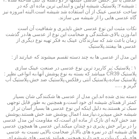
: شیشه۲: پلاستیک شیشه اولین و ابندایی ترین ماده ای که در
ساخت عدسی عینک از آن استفاده شد شیشه است.البته امروزه نیز
گاه عدسی هایی را از شیشه می سازند.
نکات مثبت این نوع عدسی خش ناپذیری و شفافیت آن است
اما،وزن بالای،شکنندگی و ضخامت این نوع از عدسی ها،در گذشت
زمان باعث شد که سازندگان عینک به فکر تهیه نوع دیگری از
عدسی ها بیفتند.پلاستیک
این مدل از عدسی ها به چند دسته تقسم میشوند که عبارتند از :
۱ : پلاستیک :پر کاربرد ترین نوع عدسی در صنعت عینک سازی
پلاستیک CR39 میباشد که بسته به نوع پوشش آنها،به انواعی نظیر :
پلاستیک ساده،پلاستیک آنتی رفلکس،پلاستیک ضد خش،پلاستیک آب
گریز و …..
دسته بندی شده اند.این مدل از عدسی ها شکنندگی شان بسیار
کمتر از همتای شیشه ای خود است،و همچنین به طور قابل توجهی
سبک تر هستند.به دلیل اینکه این نوع عدسی ها بسیار آسان تر از
شیشه خش میپذیرد،نیازمند اعمال پوشش ضد خش هستند،پوشش
ضد خش لایه ای نازک از ماده ای است،که مقاومت این مدل عدسی
را در برابر خش پذیری دو چندان میکند.این عدسی ها همچون عدسی
های شیشه ای در نمره های بالا،از ضخامت بالایی نسبت به عدسی
های پلی کربنات برخوردارند.همچنین همانند عدسی های شیشه ای