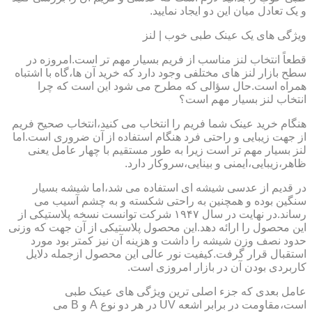
و یک تعادل میان این دو ایجاد نمایید.
ویژگی های یک عینک طبی خوب | لنز
قطعاً انتخاب لنز مناسب از فریم بسیار مهم تر است.امروزه در
سطح بازار لنز های مختلفی وجود دارد که خرید آن ها،گاه با اشتباه
همراه است.حال سؤالی که مطرح می شود این است که چرا
انتخاب لنز بسیار مهم است؟
هنگام خرید عینک شما فریم را انتخاب می کنید،انتخاب صحیح فریم
از جهت زیبایی و راحتی فرد هنگام استفاده از آن ضروری است.اما
لنز بسیار مهم تر است زیرا به طور مستقیم با چهار عامل یعنی
ظاهر،زیبایی،ایمنی و بینایی،سروکار دارد.
در قدیم از عدسی شیشه ای استفاده می شد،اما شیشه بسیار
سنگین بوده و همچنین به راحتی شکسته و به چشم آسیب می
رساند.در نهایت در سال ۱۹۴۷ شرکت توانست نسخه پلاستیکی از
این محصول را ارائه دهد.این محصول پلاستیکی از آن جهت که وزنی
حدود نصف وزن شیشه را داشت و هزینه آن نیز کمتر بود مورد
استقبال قرار گرفت.کیفیت نور عالی این محصول ازجمله دلایل
کاربردی بودن آن در بازار امروزی است.
عامل بعدی که جزء اصلی ترین ویژگی های عینک طبی
است،مقاومت در برابر اشعه UV در هر دو نوع A و B می