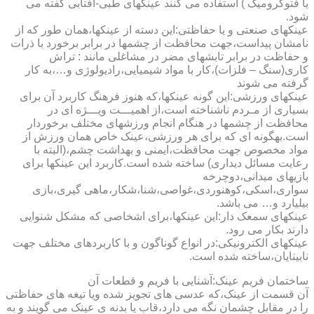
یا فتوکرومیک ) استفاده می کنند عینکهای طبی-آفتابی گفته می
شود.
عینکهای صنعتی و یا حفاظتی:این دسته از عینکها،همان طور که از
نامشان پیداست،جهت محافظت از چشمها در برابر برخورد با ذرات
و حفاظت در برابر تابشهای مضر در مشاغلی مانند : تراش
کاری(سنگ – فلزات)،کار با مواد شیمیایی،رادیولوژی و…،به کار
گرفته می شوند
عینکهای ورزشی:این گونه عینکها،که هنوز فرهنگ کاربرد آن برای
بسیاری از مـردم ناشناخته است،از اهمیـــت ویـــژه ای در
محافظت از چشمها در هنگام انجام ورزشهای مختلف برخوردار
است.به­گونه ای که برای هر ورزشی،عینک خاص همان ورزش از
مواد مخصوص جهت محافظت،ایمنی و بهداشت چشم،(البته با
رعایت مسائل دیداری) ساخته شده است.کاربرد این عینکها برای
بازیهای میدانی،دوچرخه
سواری،اسکی،کوهنوردی،غواصی،شنا،شکار،ماهی گیری،بازی
بیلیارد و… می باشد.
عینکهای سمعک دار:این عینکها،برای اشخاصی که مشکل شنوایی
دارند بکار می رود.
عینکهای الکترونیکی:در انواع گوناگون و با کاربردهای مختلف جهت
نابینایان،ساخته شده است.
ساختمان فریم عینک:آشنایی با فریم و قطعات آن
آن قسمت از عینک،که عدسی های تجویز شده ویا تیغه های حفاظتی
را در مقابل چشمان نگه می دارد،قاب یا بدنه ی عینک می گویند و به