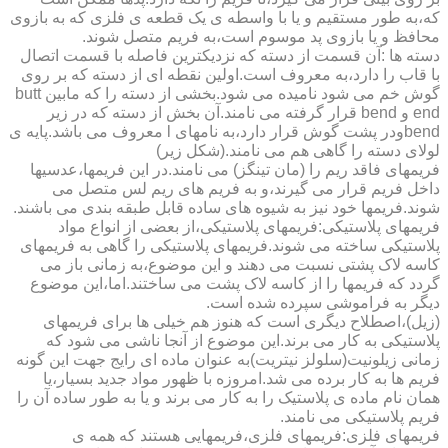
که،به طور مستقیم و یا با واسطه ی یک قطعه ی فلزی که به بازوی
محافظ و یا بازوی پد موسوم است،به فریم متصل شوند.
دسته ها :آن قسمت از دسته که نزدیکترین فاصله با قسمت اتصال
با قاب را دارد،به معروف است.اولین نقطه ای از دسته که بر روی
گوش خم می شود نامیده می شود.بخشی از دسته را که مابین butt
end و bend قرار گرفته می نامند.آن بخش از دسته که در زیر
bendودر پشت گوش قرار دارد،به نامهای l معروف می باشد.پایه ی
لولای دسته را گاهی هم می نامند.(شکل زیر)
فریمهای فاقد ریم را (مان تینگز) می نامند.در این فریمها،عدسیها
داخل فریم قرار می گیرند،و به فریم های ریم لس متصل می
شوند.فریمها خود نیز به شیوه های ساده قابل طبقه بندی می باشند.
فریمهای پلاستیکی:فریمهای پلاستیکی،از بعضی از انواع مواد
پلاستیکی ساخته می شوند.فریمهای پلاستیکی را گاهی به فریمهای
کاسه لاک پشتی نسبت می دهند و این موضوع،به زمانی باز می
گردد که فریمها را از کاسه لاک پشت می ساختند.اما،این موضوع
دیگر به فراموشی سپرده شده است.
(زیل)،اصطلاح دیگری است که هنوز هم خیلی ها برای فریمهای
پلاستیکی به کار می برند.این موضوع از آنجا ناشی می شود که
زمانی زیلونیت(سلولز نیتریت)به عنوان ماده ای رایج جهت این گونه
فریم ها به کار برده می شد.امروزه با ظهور مواد جدید بسیار،یا
همان نام ماده ی پلاستیک را به کار می برند و یا به طور ساده آن را
فریم پلاستیکی می نامند.
فریمهای فلزی:فریمهای فلزی،فریمهایی هستند که همه ی