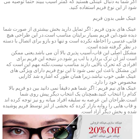
اگر شما به دنبال عینکی هستید که کمتر آسیب ببیند حتماً توصیه می
شود از این نوع فریم استفاده کنید.
عینک طبی بدون فریم
عینک های بدون فریم : اگر تمایل دارید بخش بیشتری از صورت شما
دیده شود،این فریم بسیار برایتان مناسب است.در این طراحی هیچ
قابی،عدسی را احاطه نکرده است و تنها دو بازو برای اتصال با دسته
در نظر گرفته شده است.
مشکل اصلی این قاب،آسیب پذیری بالا آن می باشد.یعنی ممکن
است لنز آن ترک بردارد یا لب پر شود.در نتیجه این فریم برای
افرادی که تحرک بالایی دارند مناسب نیست.نکته مهم این است که
این مشکل باعث این نمی شود تا این نوع فریم دارای ویژگی های
عینک طبی خوب نباشد،زیرا همان طور که اشاره شد کارایی
مخصوص خود را دارد.
عینک های نیم فریم : اگر شما هم دقیقاً نمی دانید بین دو فریم بالا
کدام را انتخاب کنید،همچنان یک انتخاب دیگر پیش روی شما
است.طراحان این عرصه به سلیقه افراد میانه رو نیز توجه کرده اند
و قاب هایی را روانه بازار کرده که بخشی از لنز توسط فریم پوشیده
شده و بخش دیگر آزاد است.