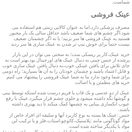
شماست.
عینک فروشی
مصرف پزشکی دارد،اما به عنوان کالایی زینتی هم استفاده می
شود.اگر چشم های شما ضعیف باشد حداقل سالی یک بار مجبور
هستید به عینک فروشی ها سر بزنید؛ یا نه اگر چشمتان ضعیف
نیست حتماً برای خوش تیپ تر شدن به عینک سازی ها سر زدید
خرید عینک،کار پر ریسکی ست؛ به سختی می توان در این بازار
پرشده از جنس چینی به دنبال عینک های اورجینال بود.بهتر است به
جای تلاش برای یافتن عینکی خوب،به دنبال یافتن عینک سازی خوب
و قابل اعتماد باشید و چشمان خودتان را به آن ها بسپارید؛ راه دومی
برای شما وجود ندارد ما به شما عینک فروشی را پیشنهاد می کنیم
خرید های مطمئن و با اصالت
عینک از دو عدسی و یک قاب یا فریم درست شده استکه توسط بینی
و گوشها نگه داشته میشود و جلوی چشم قرار میگیرد.عینک با رفع
عیوب انکساری بینایی به چشمها کمک میکند تا دید بهتری داشته
باشند.
جنس :عینک ها بسته به نوع کاربرد آنها و سلیقه ای افراد خاص از
مواد گوناگونی مانند :پلاستیک،کائوچو،استات،فلز و یا ترکیب این
مواد با یکدیگر ساخته شده است.
عدسی یا لنز :جنس عدسی عینکها از دو دسته ی کلی ساخته شده :۱