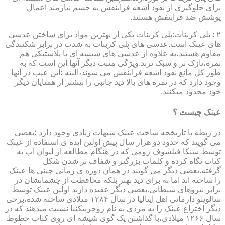
برای جلوگیری از نفوذ اشعه فرابنفش به چشم نیازمند اعمال
پوشش ضد فرابنفش هستند.
۲ : پلی کربنات:پلی کربنات یکی از بهترین مواد برای ساختن عدسی
های عینک است.عدسی های پلی کربنات به شدت در برابر شکنندگی
مقاوم هستند،به علاوه از عدسی های شیشه ای یا پلاستیکی هم
نمره،نازک تر و سبک ترند.ویژگی مثبت دیگر آنها این است که به
طور کل مانع نفوذ اشعه فرابنفش می شوند،البته ؛این عیب در آنها
وجود دارد که در نمره های بالا دید جانبی را بیشتر از همتایان دیگر
خود محدود میکنند.
عینک چیست ؟
در ربطه با تاریخچه ساخت عینک شبهات زیادی وجود دارد ؛بعضی
می گویند که حدود دو هزار سال پیش اولین ایده ی استفاده از عینک
توسط سنکا فیلسوف رومی که در هنگام مطالعه از لیوان آب به
کتاب نگاه کرده و کلمات بزرگتر و شفاف تر شدن شکل
گرفته.بعضی دیگر می گویند در همان دوره ی زمانی چینی ها عینک
را ساخته اند اما نه برای دید بهتر بلکه محافظت از چشمانشان در
برابر نیروهای شیطانی.بعضی دیگر عقیده دارند اولین عینک توسط
سالوینو دارماتی اهل ایتالیا در سال ۱۲۸۴ میلادی ساخته شده،برخی
دیگر اختراع عینک را به مردی به نام روچربیکنبا نسبت میدهند که در
سال ۱۲۶۶ میلادی،با گذاشتن یک گوی شیشه ای روی کتاب خطوط