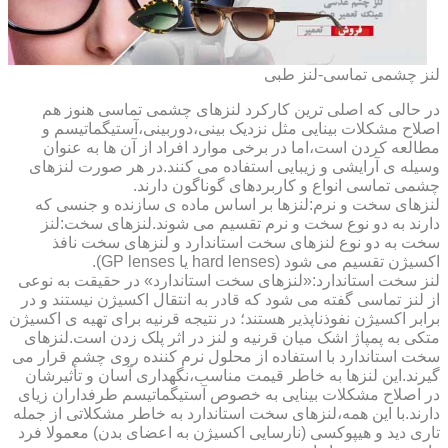
لنز چشمی تماسی-لنز طبی
در حالی که اصلی ترین کارکرد لنزهای چشمی تماسی هنوز هم
اصلاح مشکلات بینایی مثل نزدیک بینی،دوربینی،آستیگماتیسم و
مطالعه کردن است،اما در برخی موارد افراد از آن ها به عنوان
وسیله ی آرایشی و زیبایی استفاده می کنند.در هر صورت لنزهای
چشمی تماسی انواع و کاربردهای گوناگون دارند.
لنزهای سخت و نرم:لنزها بر اساس ماده ی سازنده و جنسی که
دارند به دو نوع سخت و نرم تقسیم می شوند.لنزهای سخت:لنز
سخت به دو نوع لنزهای سخت استاندارد و لنزهای سخت نافذ
اکسیژن تقسیم می شود (hard lenses یا GP lenses).
لنز سخت استاندارد:«لنزهای سخت استاندارد» در حقیقت به نوعی
از لنز تماسی گفته می شود که قادر به انتقال اکسیژن نیستند و در
برابر اکسیژن نفوذناپذیر هستند؛ در نتیجه قرنیه برای تهیه ی اکسیژن
متکی به پمپاژ اشک میان قرنیه و لنز در اثر پلک زدن است.لنزهای
سخت استاندارد با استفاده از محلول نرم کننده روی چشم قرار می
گیرند.این لنزها به خاطر قیمت مناسب،نگهداری آسان و تأثیرشان
در اصلاح مشکلات بینایی به خصوص آستیگماتیسم طرفداران زیای
دارند.با این همه،لنزهای سخت استاندارد به خاطر مشکلاتی از جمله
تاری دید و هیپوکسی (نارسایی اکسیژن به اعضای بدن) معمولا فرد