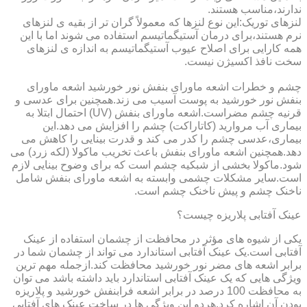
ندارند،مناسب هستند.
لنزهای توریک:این نوع لنزها که معمولاً گران تر از بقیه ی لنزهای
نرم هستند،برای درمان آستیگماتیسم استفاده می شوند اما با این
همه کارایی برای اصلاح عیوب آستیگماتیسم به اندازه ی لنزهای
سخت نافذ اکسیژن نیست.
چشم و خطرات اشعه ماورای بنفش نور خورشید اشعه ماورای
بنفش نور خورشید به پوست آسیب می زند.همچنین برای عدسی و
قرنیه چشم مضراست.اشعه ماورای بنفش (UV) احتمال ابتلا به
بیماری آب مروارید (کاتاراکت) چشم را افزایش می دهد.این
بیماری،عدسی چشم را کدر می کند و قدرت بینایی را کاهش می
دهد.همچنین اشعه ماورای بنفش باعث تخریب ماکولا (لکه زرد) می
شود.ماکولا بخشی از شبکیه چشم است که برای وضوح بینایی لازم
است.سایر مشکلات چشمی وابسته به اشعه ماورای بنفش شامل
ناخنک چشم و پیش ناخنک چشم است.
عینک آفتابی پلاریزه چیست؟
یکی از شیوه های مؤثر در محافظت از چشمان استفاده از عینک
آفتابی است.یک عینک آفتابی استاندارد می تواند از چشمان شما در
برابر اشعه های مضر نور خورشید محافظت کند.ازجمله مهم ترین
ویژگی هایی که یک عینک آفتابی استاندارد باید داشته باشد می توان
به محافظت 100 درصد در برابر اشعه فرابنفش خورشید و پلاریزه
بودن آن اشاره کرد.هردو این ویژگی ها در ساخت عینک های آفتابی