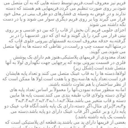
فریم نیز معروف است.فریم،توسط دسته هایی که به آن متصل می
شود،بر روی صورت تنظیم می گردد.فریمهایی هم هستند که دسته
ندارند و در عوض به وسیله ی فشارهای دو طرف بینی در محل خود
قرار می گیرند ویا بر روی فریم دیگری سوار می شوند و یا در دست
نگه داشته می شوند
اجزای جلویی فریم :آن بخش از قاب را که بین دو عدسی و بر روی
بینی قرار می گیرد را پل گویند و لبه ای که دور عدسیهـا را در بر
گرفته،به حدقه معروف است.به قسمتهای بیرونی جلوی قاب که
درمنتها الیه سمت چپ و راست،در نقاطی که دسته ها به آنها متصل
می شوند،می گویند.
تعداد معدودی از فریمهای پلاستیکی،هنوز هم دارای یک پوشش
فلزی در قسمت بیرونی بوده که پرچهایی جهت نگهداری لولا به آنها
متصل شده است.(شکل زیر)
لولاها،دسته ها را به قاب عینک متصل می کنند و تعداد پایه هایشان
فرد است.تعداد پایه ها،سه،پنج و یا هفت است.لولا ها ممکن است که
از نظر ساختمان با هم تفاوت داشته باشند.
اما،به منظور ساده نمودن،آنها را معمولاً بر اساس تعداد پایه های
لولای دسته ولولای قاب طبقه بندی می کنند.نسبت پایه ها مابین
دسته و قاب متغیر می باشد.مثلاً،۲به۱،۱به۲،۳به۲،۲به۳،۴به۳
و۳به۴٫(برای مثال،اگر دسته،دارای یک پایه باشد،آنگاه قاب عینک دو
پایه دارد و بر عکس اگر قاب عینک دارای دو پایه باشد،دسته می
بایست یک پایه داشته باشد.)
بعضی از فریمها دارای پد می باشند.پد،قطعه ای پلاستیکی است که
بر روی بینی قرار می گیرد،تا فریم را نگه دارد.پدها ممکن است