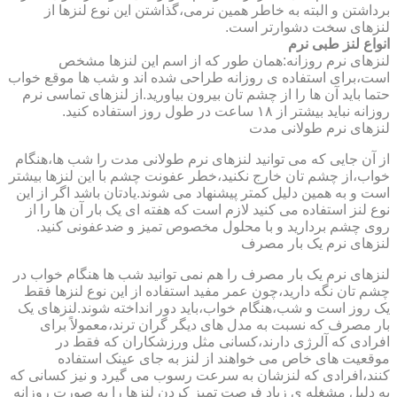
برداشتن و البته به خاطر همین نرمی،گذاشتن این نوع لنزها از
لنزهای سخت دشوارتر است.
انواع لنز طبی نرم
لنزهای نرم روزانه:همان طور که از اسم این لنزها مشخص
است،برای استفاده ی روزانه طراحی شده اند و شب ها موقع خواب
حتما باید آن ها را از چشم تان بیرون بیاورید.از لنزهای تماسی نرم
روزانه نباید بیشتر از ۱۸ ساعت در طول روز استفاده کنید.
لنزهای نرم طولانی مدت
از آن جایی که می توانید لنزهای نرم طولانی مدت را شب ها،هنگام
خواب،از چشم تان خارج نکنید،خطر عفونت چشم با این لنزها بیشتر
است و به همین دلیل کمتر پیشنهاد می شوند.یادتان باشد اگر از این
نوع لنز استفاده می کنید لازم است که هفته ای یک بار آن ها را از
روی چشم بردارید و با محلول مخصوص تمیز و ضدعفونی کنید.
لنزهای نرم یک بار مصرف
لنزهای نرم یک بار مصرف را هم نمی توانید شب ها هنگام خواب در
چشم تان نگه دارید،چون عمر مفید استفاده از این نوع لنزها فقط
یک روز است و شب،هنگام خواب،باید دور انداخته شوند.لنزهای یک
بار مصرف که نسبت به مدل های دیگر گران ترند،معمولاً برای
افرادی که آلرژی دارند،کسانی مثل ورزشکاران که فقط در
موقعیت های خاص می خواهند از لنز به جای عینک استفاده
کنند،افرادی که لنزشان به سرعت رسوب می گیرد و نیز کسانی که
به دلیل مشغله ی زیاد فرصت تمیز کردن لنزها را به صورت روزانه