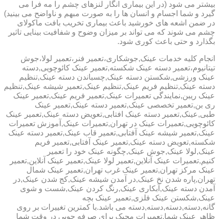
بیشتر می شود (در این بیماری انگار لنزهای چشم را مه فرا می
گیرد و شما اجسام و انسان ها را به صورت مبهم و ناواضح می بینید)
در ضمن اشعه های خورشید باعث بیماری تخریب بافت ماکولای
چشم می شوند که می تواند بر میزان وضوح و شفافیت بینایی تاثیر
بگذارد و حتی باعث کوری شود.
انجام کلیه خدمات عینک,جوشکاری،تعمیر فنر،تعمیر لولا،جوش
تیتانیوم،تعمیر دسته عینک شکسته,تعمیر عینک کائوچویی,دسته
عینک ورزشی,شکستن دسته عینک,چسباندن دسته عینک,تنظیم
دسته عینک,تنظیم فریم عینک,تنظیم عینک,تعمیر شیشه عینک,تنظیم
عینک ریبن,نمایندگی تعمیرات عینک,تعمیر فریم عینک,تعمیر عینک
ری بن,تعمیر تخصصی عینک,تعمیر دسته عینک,تعمیر عینک
طبی,عینک,تعمیر دسته عینک افتابی,تعویض دسته عینک,تعمیر عینک
کائوچویی,تعمیرات عینک در تهران,تعمیرات عینک,آموزش تعمیرات
عینک,تعمیر شیشه عینک آفتابی,تعمیر قاب عینک,تعمیر دسته عینک
شکسته,تعویض دسته عینک,تعمیر عینک آفتابی,تعمیر فریم
عینک,لولا عینک,جوش عینک,چگونه عینک خود را تعمیر
کنیم,تعمیرات عینک آنلاین,تعمیر لولا عینک,تعمیر عینک آنلاین,تعمیر
عینک مرکز تهران,تعمیر عینک غرب تهران,تعمیر عینک شمال
تهران,پاره شدن نخ عینک,در آمدن شیشه عینک,کج شدن عینک,در
آمدن دسته عینک,آبکاری عینک,رنگ کردن عینک,شست و شوی
عینک,شکستن عینک فلزی,تعمیر عینک بچه
گانه,دسته,دسته,دسته,دسته می باشد.با کمترین تغییرات بر روی
ظاهر عینک شما,تعمیرات مجیک برای صرفه جویی در وقت شما