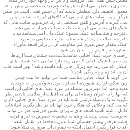
معتبر،جنس تقلبی نمی فروشند و با این کار وجهه خود را در مقابل
مشتری به خطر نمی اندازند.هر وقت هم دیدید،محصولی بیش از حد
معمول تخفیف دارد،مطمئن باشید که آن جنس،تقلبی است.در ضمن
هرگز از وب سایت های اینترنتی که کالاهای فروخته شده را پس
نمی گیرند یا آدرس و تلفن مشخصی ندارند،خرید.وب سایت هایی که
عینک های معتبر می فروشند،اغلب ضمانت هم ارائه می دهند.
دفترچه و شناسنامه عینک:معمولا عینک های اصل،شناسنامه یا
دفترچه اصالت دارند.در شناسنامه،جزئیات دقیقی در مورد
عینک،مقدار خش پذیری لنز،مقاومت آن در برابر اشعه ماوراء
بنفش،جنس فریم و … بیان می شود.
راهنمای خرید عینک آفتابی مناسب:سلامت چشمان شما ارتباط
مستقیم با عینک آفتابی که می زنید دارد اما می دانید شیشه های
عینکی که می زنید چه ویژگی هایی باید داشته باشد؟ بهتر است قاب
آن چه اندازه و چه رنگی باشد؟
می گویند با عینک آفتابی مناسب شما می توانید جذابیت جیمز
وین،شکوه اودری هیپورن،یا متفاوت بودن شولاپین را به خودتان
هدیه بدهید اما مهم ترین مسئله در مورد عینک های آفتابی این است
که آنها را به عنوان وسیله ای برای محافظت از سلامت تان در نظر
بگیرید نه یک وسیله تزئینی.شما باید در مورد عینک های آفتابی کاری
که می کنند و نکاتی که هنگام خرید آنها باید در نظر بگیرید،اطلاعات
کامل داشته باشید.اشعه های ماورای بنفش خورشید هم می توانند
به پوست آسیب برسانند و هم به چشم،به خصوص به لنز و قرنیه
چشم،هرقدر بیشتر چشمان شما بدون محافظ در مقابل اشعه
آفتاب قرار بگیرد احتمال اینکه به بیماری آب مروارید مبتلا شوید