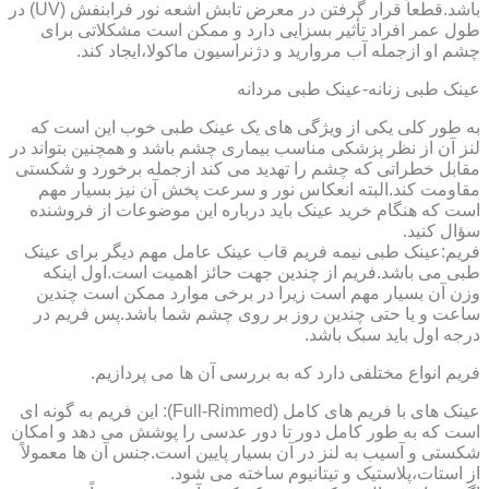
باشد.قطعاً قرار گرفتن در معرض تابش اشعه نور فرابنفش (UV) در
طول عمر افراد تأثیر بسزایی دارد و ممکن است مشکلاتی برای
چشم او ازجمله آب مروارید و دژنراسیون ماکولا،ایجاد کند.
عینک طبی زنانه-عینک طبی مردانه
به طور کلی یکی از ویژگی های یک عینک طبی خوب این است که
لنز آن از نظر پزشکی مناسب بیماری چشم باشد و همچنین بتواند در
مقابل خطراتی که چشم را تهدید می کند ازجمله برخورد و شکستی
مقاومت کند.البته انعکاس نور و سرعت پخش آن نیز بسیار مهم
است که هنگام خرید عینک باید درباره این موضوعات از فروشنده
سؤال کنید.
فریم:عینک طبی نیمه فریم قاب عینک عامل مهم دیگر برای عینک
طبی می باشد.فریم از چندین جهت حائز اهمیت است.اول اینکه
وزن آن بسیار مهم است زیرا در برخی موارد ممکن است چندین
ساعت و یا حتی چندین روز بر روی چشم شما باشد.پس فریم در
درجه اول باید سبک باشد.
فریم انواع مختلفی دارد که به بررسی آن ها می پردازیم.
عینک های با فریم های کامل (Full-Rimmed): این فریم به گونه ای
است که به طور کامل دور تا دور عدسی را پوشش می دهد و امکان
شکستی و آسیب به لنز در آن بسیار پایین است.جنس آن ها معمولاً
از استات،پلاستیک و تیتانیوم ساخته می شود.