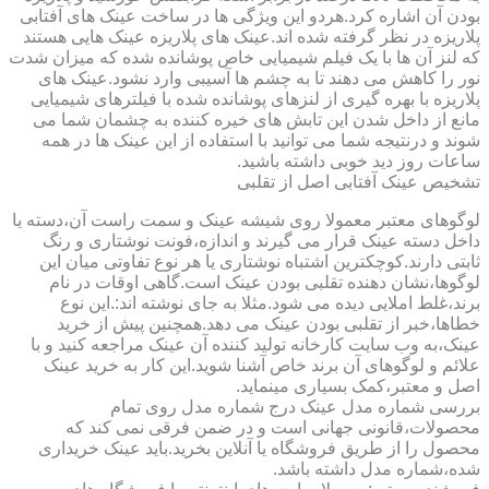
بودن آن اشاره کرد.هردو این ویژگی ها در ساخت عینک های آفتابی
پلاریزه در نظر گرفته شده اند.عینک های پلاریزه عینک هایی هستند
که لنز آن ها با یک فیلم شیمیایی خاص پوشانده شده که میزان شدت
نور را کاهش می دهند تا به چشم ها آسیبی وارد نشود.عینک های
پلاریزه با بهره گیری از لنزهای پوشانده شده با فیلترهای شیمیایی
مانع از داخل شدن این تابش های خیره کننده به چشمان شما می
شوند و درنتیجه شما می توانید با استفاده از این عینک ها در همه
ساعات روز دید خوبی داشته باشید.
تشخیص عینک آفتابی اصل از تقلبی
لوگوهای معتبر معمولا روی شیشه عینک و سمت راست آن،دسته یا
داخل دسته عینک قرار می گیرند و اندازه،فونت نوشتاری و رنگ
ثابتی دارند.کوچکترین اشتباه نوشتاری یا هر نوع تفاوتی میان این
لوگوها،نشان دهنده تقلبی بودن عینک است.گاهی اوقات در نام
برند،غلط املایی دیده می شود.مثلا به جای نوشته اند:.این نوع
خطاها،خبر از تقلبی بودن عینک می دهد.همچنین پیش از خرید
عینک،به وب سایت کارخانه تولید کننده آن عینک مراجعه کنید و با
علائم و لوگوهای آن برند خاص آشنا شوید.این کار به خرید عینک
اصل و معتبر،کمک بسیاری مینماید.
بررسی شماره مدل عینک درج شماره مدل روی تمام
محصولات،قانونی جهانی است و در ضمن فرقی نمی کند که
محصول را از طریق فروشگاه یا آنلاین بخرید.باید عینک خریداری
شده،شماره مدل داشته باشد.