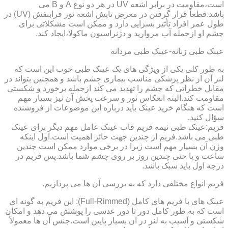
است،مقاومت در برابر اشعه UV در هر دو نوع A و B می
باشد.قطعاً قرار گرفتن در معرض تابش اشعه نور فرابنفش (UV) در
طول عمر افراد تأثیر بسزایی دارد و ممکن است مشکلاتی برای
چشم او ازجمله آب مروارید و دژنراسیون ماکولا،ایجاد کند.
عینک طبی زنانه-عینک طبی مردانه
به طور کلی یکی از ویژگی های یک عینک طبی خوب این است که
لنز آن از نظر پزشکی مناسب بیماری چشم باشد و همچنین بتواند در
مقابل خطراتی که چشم را تهدید می کند ازجمله برخورد و شکستی
مقاومت کند.البته انعکاس نور و سرعت پخش آن نیز بسیار مهم
است که هنگام خرید عینک باید درباره این موضوعات از فروشنده
سؤال کنید.
فریم:عینک طبی نیمه فریم قاب عینک عامل مهم دیگر برای عینک
طبی می باشد.فریم از چندین جهت حائز اهمیت است.اول اینکه
وزن آن بسیار مهم است زیرا در برخی موارد ممکن است چندین
ساعت و یا حتی چندین روز بر روی چشم شما باشد.پس فریم در
درجه اول باید سبک باشد.
فریم انواع مختلفی دارد که به بررسی آن ها می پردازیم.
عینک های با فریم های کامل (Full-Rimmed): این فریم به گونه ای
است که به طور کامل دور تا دور عدسی را پوشش می دهد و امکان
شکستی و آسیب به لنز در آن بسیار پایین است.جنس آن ها معمولاً