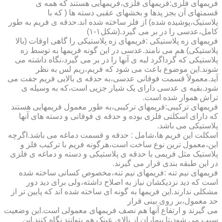
فریمهای فلزی:فریمهای فلزی،فریمهایی هستند که همه ی
قسمتهای آن بجز پدها و بخشهای عقبی دسته ها ( که با
پلاستیک،پوشیده شده) از فلز ساخته شده اند.حدقه ی فریم به طور
کامل،عدسی را در بر می گیرد.(شکل۱-۱)
فریمهای زه پلاستیکی :فریمهای زه پلاستیکی را گاهی اوقات (بالا
پلاستیکی) هم می نامند.عدسی در این گونه فریمها به توسط زه
پلاستیکی که گرداگرد لبه ی آنها را در بر می گیرد،نگاه داشته می
شوند.این موضوع باعث می شود که فریم،ریم لس به نظر
آید.معمولاً قسمت فوقانی عدسی،به حدقه ی بالایی فریم جفت می
شود.بقیه ی عدسی دارای یک شیار جزیی است،که به وسیله ی
تراش هموار شده است.
فریمهای ترکیبی:فریمهای ترکیبی،به طور معمول فریمهایی هستند
که دارای اسکلتی فلزی بوده و حدقه ی فوقانی و دسته های آنها
پلاستیکی می باشد.
اسکلت این فریم ها،شامل : حدقه و قسمت دماغه می باشد.اگرچه
این،معمول ترین نوع ساخت است،هرگونه فریم با ترکیب فلز و
پلاستیک مثل فریمی با حدقه ی پلاستیکی و دسته و دماغه ی فلزی
در این طبقه بندی قرار می گیرند.
فریمهای نیم تنه :فریمهای نیم تنه،مخصوص کسانی ساخته شده
است که دید نزدیکشان نیاز به اصلاح داشته،ولی برای دید دور
مشکلی ندارند.این فریمها به گونه ای ساخته شده اند که پایین تر از
حد معمول،بر روی بینی قرار
می گیرند و ارتفاع آنها هم نصف فریمهای معمولی است.این وضعیت
سبب می شود،تا بیماران از بالای عینک هم بتوانند نگاه کنند.این