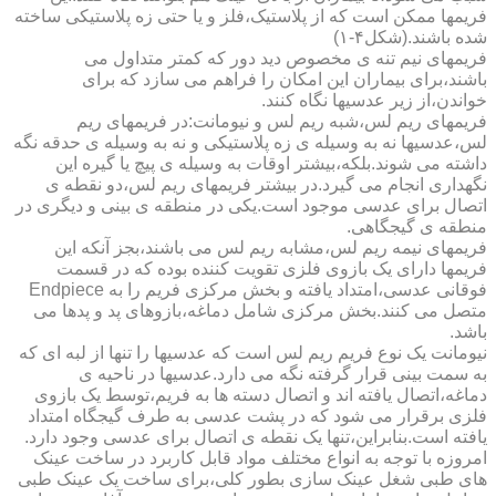
فریمها ممکن است که از پلاستیک،فلز و یا حتی زه پلاستیکی ساخته
شده باشند.(شکل۴-۱)
فریمهای نیم تنه ی مخصوص دید دور که کمتر متداول می
باشند،برای بیماران این امکان را فراهم می سازد که برای
خواندن،از زیر عدسیها نگاه کنند.
فریمهای ریم لس،شبه ریم لس و نیومانت:در فریمهای ریم
لس،عدسیها نه به وسیله ی زه پلاستیکی و نه به وسیله ی حدقه نگه
داشته می شوند.بلکه،بیشتر اوقات به وسیله ی پیچ یا گیره این
نگهداری انجام می گیرد.در بیشتر فریمهای ریم لس،دو نقطه ی
اتصال برای عدسی موجود است.یکی در منطقه ی بینی و دیگری در
منطقه ی گیجگاهی.
فریمهای نیمه ریم لس،مشابه ریم لس می باشند،بجز آنکه این
فریمها دارای یک بازوی فلزی تقویت کننده بوده که در قسمت
فوقانی عدسی،امتداد یافته و بخش مرکزی فریم را به Endpiece
متصل می کنند.بخش مرکزی شامل دماغه،بازوهای پد و پدها می
باشد.
نیومانت یک نوع فریم ریم لس است که عدسیها را تنها از لبه ای که
به سمت بینی قرار گرفته نگه می دارد.عدسیها در ناحیه ی
دماغه،اتصال یافته اند و اتصال دسته ها به فریم،توسط یک بازوی
فلزی برقرار می شود که در پشت عدسی به طرف گیجگاه امتداد
یافته است.بنابراین،تنها یک نقطه ی اتصال برای عدسی وجود دارد.
امروزه با توجه به انواع مختلف مواد قابل کاربرد در ساخت عینک
های طبی شغل عینک سازی بطور کلی،برای ساخت یک عینک طبی