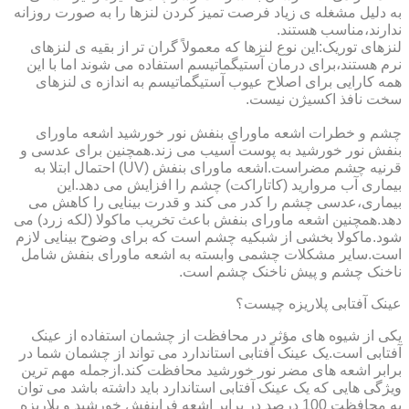
به دلیل مشغله ی زیاد فرصت تمیز کردن لنزها را به صورت روزانه
ندارند،مناسب هستند.
لنزهای توریک:این نوع لنزها که معمولاً گران تر از بقیه ی لنزهای
نرم هستند،برای درمان آستیگماتیسم استفاده می شوند اما با این
همه کارایی برای اصلاح عیوب آستیگماتیسم به اندازه ی لنزهای
سخت نافذ اکسیژن نیست.
چشم و خطرات اشعه ماورای بنفش نور خورشید اشعه ماورای
بنفش نور خورشید به پوست آسیب می زند.همچنین برای عدسی و
قرنیه چشم مضراست.اشعه ماورای بنفش (UV) احتمال ابتلا به
بیماری آب مروارید (کاتاراکت) چشم را افزایش می دهد.این
بیماری،عدسی چشم را کدر می کند و قدرت بینایی را کاهش می
دهد.همچنین اشعه ماورای بنفش باعث تخریب ماکولا (لکه زرد) می
شود.ماکولا بخشی از شبکیه چشم است که برای وضوح بینایی لازم
است.سایر مشکلات چشمی وابسته به اشعه ماورای بنفش شامل
ناخنک چشم و پیش ناخنک چشم است.
عینک آفتابی پلاریزه چیست؟
یکی از شیوه های مؤثر در محافظت از چشمان استفاده از عینک
آفتابی است.یک عینک آفتابی استاندارد می تواند از چشمان شما در
برابر اشعه های مضر نور خورشید محافظت کند.ازجمله مهم ترین
ویژگی هایی که یک عینک آفتابی استاندارد باید داشته باشد می توان
به محافظت 100 درصد در برابر اشعه فرابنفش خورشید و پلاریزه