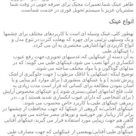
ظاهر عینک شما,تعمیرات مجیک برای صرفه جویی در وقت شما
مشتریان عزیز با سیستم تحویل فوری در خدمت شماست.
انواع عینک
به­طور کلی،عینک وسیله ای است با کاربردهای مختلف برای چشمها
و یک وسیله­ی تزئینی برای چهره که به­علت کثرت در تنوع مدل و
انواع کاربردی آنها،اشاره­ی مختصری به آن می گردد.
۱٫عینکهای طبی
به آن دسته از عینکهایی که،عدسیهای تجویزی،جهت رفع عیوب
انکساری در آنها نصب می شود،عینکهای طبی می گویند؛ که در
مدلهای گوناگون و با مواد مختلف ساخته می شوند.
توضیح اینکه :عینکهایی با اتاقک مرطوب ( جهت جلوگیری از اشک
ریزش شدید ) و یا عینکهای منشوری ( برای موارد کم بینایی و یا
آسان نمودن مطالعه برای کسانی که قرار است مدت زیادی به
علت فلج اندامهای اصلی،بستری شوند )،و عینکهای مخصوص آرایش
( برای اشخاصی که دارای عیوب انکساری شدید هستند ) و…،در
زمره­ی عینکهای طبی،با کاربرد خاص محسوب می شوند.
عینکهای آفتابی:به گروهی از عینکها که جهت محافظت از چشمها در
برابر آثار زیانبار نور خورشید و نورهای مضر ساخته می شوند و
گاهی هم جهت زیبایی مورد استفاده قرار می گیرند،عینکهای آفتابی
می گویند.
عینکهای طبی-آفتابی:به­بعضی از عینکهایی که جهت مصارف طبی