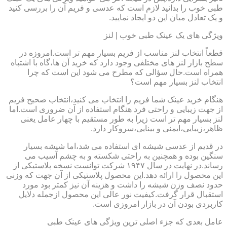
طبی خوب را بدانید لازم است که عدسی و فریم آن را بررسی کنید
و یک تعادل میان این دو ایجاد نمایید.
ویژگی های یک عینک طبی خوب | لنز
قطعاً انتخاب لنز مناسب از فریم بسیار مهم تر است.امروزه در
سطح بازار لنز های مختلفی وجود دارد که خرید آن ها،گاه با اشتباه
همراه است.حال سؤالی که مطرح می شود این است که چرا
انتخاب لنز بسیار مهم است؟
هنگام خرید عینک شما فریم را انتخاب می کنید،انتخاب صحیح فریم
از جهت زیبایی و راحتی فرد هنگام استفاده از آن ضروری است.اما
لنز بسیار مهم تر است زیرا به طور مستقیم با چهار عامل یعنی
ظاهر،زیبایی،ایمنی و بینایی،سروکار دارد.
در قدیم از عدسی شیشه ای استفاده می شد،اما شیشه بسیار
سنگین بوده و همچنین به راحتی شکسته و به چشم آسیب می
رساند.در نهایت در سال ۱۹۴۷ شرکت توانست نسخه پلاستیکی از
این محصول را ارائه دهد.این محصول پلاستیکی از آن جهت که وزنی
حدود نصف وزن شیشه را داشت و هزینه آن نیز کمتر بود مورد
استقبال قرار گرفت.کیفیت نور عالی این محصول ازجمله دلایل
کاربردی بودن آن در بازار امروزی است.
عامل بعدی که جزء اصلی ترین ویژگی های عینک طبی