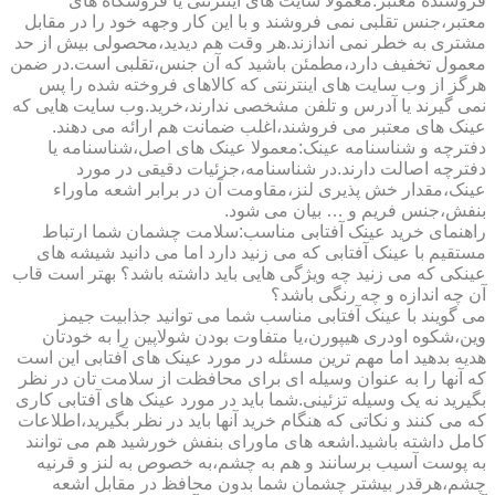
فروشنده معتبر:معمولا سایت های اینترنتی یا فروشگاه های
معتبر،جنس تقلبی نمی فروشند و با این کار وجهه خود را در مقابل
مشتری به خطر نمی اندازند.هر وقت هم دیدید،محصولی بیش از حد
معمول تخفیف دارد،مطمئن باشید که آن جنس،تقلبی است.در ضمن
هرگز از وب سایت های اینترنتی که کالاهای فروخته شده را پس
نمی گیرند یا آدرس و تلفن مشخصی ندارند،خرید.وب سایت هایی که
عینک های معتبر می فروشند،اغلب ضمانت هم ارائه می دهند.
دفترچه و شناسنامه عینک:معمولا عینک های اصل،شناسنامه یا
دفترچه اصالت دارند.در شناسنامه،جزئیات دقیقی در مورد
عینک،مقدار خش پذیری لنز،مقاومت آن در برابر اشعه ماوراء
بنفش،جنس فریم و … بیان می شود.
راهنمای خرید عینک آفتابی مناسب:سلامت چشمان شما ارتباط
مستقیم با عینک آفتابی که می زنید دارد اما می دانید شیشه های
عینکی که می زنید چه ویژگی هایی باید داشته باشد؟ بهتر است قاب
آن چه اندازه و چه رنگی باشد؟
می گویند با عینک آفتابی مناسب شما می توانید جذابیت جیمز
وین،شکوه اودری هیپورن،یا متفاوت بودن شولاپین را به خودتان
هدیه بدهید اما مهم ترین مسئله در مورد عینک های آفتابی این است
که آنها را به عنوان وسیله ای برای محافظت از سلامت تان در نظر
بگیرید نه یک وسیله تزئینی.شما باید در مورد عینک های آفتابی کاری
که می کنند و نکاتی که هنگام خرید آنها باید در نظر بگیرید،اطلاعات
کامل داشته باشید.اشعه های ماورای بنفش خورشید هم می توانند
به پوست آسیب برسانند و هم به چشم،به خصوص به لنز و قرنیه
چشم،هرقدر بیشتر چشمان شما بدون محافظ در مقابل اشعه