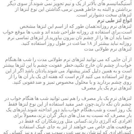
آستیگماتیسم های بالاتر از یک و نیم تجویز نمی شوند.از سوی دیگر
برداشتن و البته به خاطر همین نرمی،گذاشتن این نوع لنزها از
لنزهای سخت دشوارتر است.
انواع لنز طبی نرم
لنزهای نرم روزانه:همان طور که از اسم این لنزها مشخص
است،برای استفاده ی روزانه طراحی شده اند و شب ها موقع خواب
حتما باید آن ها را از چشم تان بیرون بیاورید.از لنزهای تماسی نرم
روزانه نباید بیشتر از ۱۸ ساعت در طول روز استفاده کنید.
لنزهای نرم طولانی مدت
از آن جایی که می توانید لنزهای نرم طولانی مدت را شب ها،هنگام
خواب،از چشم تان خارج نکنید،خطر عفونت چشم با این لنزها بیشتر
است و به همین دلیل کمتر پیشنهاد می شوند.یادتان باشد اگر از این
نوع لنز استفاده می کنید لازم است که هفته ای یک بار آن ها را از
روی چشم بردارید و با محلول مخصوص تمیز و ضدعفونی کنید.
لنزهای نرم یک بار مصرف
لنزهای نرم یک بار مصرف را هم نمی توانید شب ها هنگام خواب در
چشم تان نگه دارید،چون عمر مفید استفاده از این نوع لنزها فقط
یک روز است و شب،هنگام خواب،باید دور انداخته شوند.لنزهای یک
بار مصرف که نسبت به مدل های دیگر گران ترند،معمولاً برای
افرادی که آلرژی دارند،کسانی مثل ورزشکاران که فقط در
موقعیت های خاص می خواهند از لنز به جای عینک استفاده
کنند،افرادی که لنزشان به سرعت رسوب می گیرد و نیز کسانی که