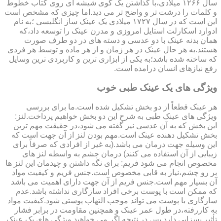
سال ۱۲۶۶ میلادی،با گذاشتن یک گوی شیشه ای روی کتاب خطوط
و کلمات را درشت تر و واضح تر می دید.اما چیزی که مشخص است
این است که در سال ۱۷۲۷ میلادی یک عینک ساز انگلیسی ؛به نام
ادوارد اسکارلت استایل امروزی و مدرن عینک را توسعه داد،که
همان بدنه عینک با دو عدسی و دسته های در دو طرف صورت
هستند.به هر حال عینک در هر زمان و از هر ماده و توسط هر فردی
که ساخته شده باشد؛به یکی از ابزاری ترین و کاربردی ترین وسایل
رفع نیازهای انسان درامده است.
ویژگی های یک عینک طبی خوب
هر عینک قطعاً از دو بخش تشکیل شده است.ما برای بررسی
ویژگی های عینک طبی به شرح این دو بخش خواهیم پرداخت.لنز:
این بخش که به آن عدسی نیز گفته می شود،در حقیقت مهم ترین
بخش تشکیل دهنده عینک است.مهم بودن لنز از آن جهت است که
این وسیله جهت درمان می باشد.(به غیر از افرادی که صرفاً برای
زیبایی از آن استفاده می کنند) درمان چشم به واسطه لنز های
مخصوص انجام می شود فریم: برای نگه داشتن و چیدمان این لنز ها
بر رو چشم،نیاز به قابی مخصوص است.جنس فریم و کیفیت مواد
آن بسیار مهم است.جنس فریم از آن جهت دارای اهمیت می باشد
که ممکن است با پوست برخی افراد سازگاری نداشته باشد.عدم
سازگاری با پوست می تواند موجب التهاب پوستی شود.کیفیت مواد
به کاررفته،در طول عمر عینک و همچنین مقاومت در برابر فشار
تأثیر بسزایی دارد.پس در نتیجه اگر می خواهید ویژگی های یک عینک