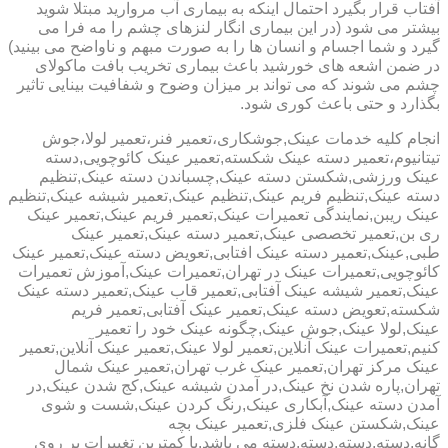
آفتاب قرار بگیرد احتمال اینکه به بیماری آب مروارید مبتلا شوید
بیشتر می شود (در این بیماری انگار لنزهای چشم را مه فرا می
گیرد و شما اجسام و انسان ها را به صورت مبهم و ناواضح می بینید)
در ضمن اشعه های خورشید باعث بیماری تخریب بافت ماکولای
چشم می شوند که می تواند بر میزان وضوح و شفافیت بینایی تاثیر
بگذارد و حتی باعث کوری شود.
انجام کلیه خدمات عینک,جوشکاری،تعمیر فنر،تعمیر لولا،جوش
تیتانیوم،تعمیر دسته عینک شکسته,تعمیر عینک کائوچویی,دسته
عینک ورزشی,شکستن دسته عینک,چسباندن دسته عینک,تنظیم
دسته عینک,تنظیم فریم عینک,تنظیم عینک,تعمیر شیشه عینک,تنظیم
عینک ریبن,نمایندگی تعمیرات عینک,تعمیر فریم عینک,تعمیر عینک
ری بن,تعمیر تخصصی عینک,تعمیر دسته عینک,تعمیر عینک
طبی,عینک,تعمیر دسته عینک افتابی,تعویض دسته عینک,تعمیر عینک
کائوچویی,تعمیرات عینک در تهران,تعمیرات عینک,آموزش تعمیرات
عینک,تعمیر شیشه عینک آفتابی,تعمیر قاب عینک,تعمیر دسته عینک
شکسته,تعویض دسته عینک,تعمیر عینک آفتابی,تعمیر فریم
عینک,لولا عینک,جوش عینک,چگونه عینک خود را تعمیر
کنیم,تعمیرات عینک آنلاین,تعمیر لولا عینک,تعمیر عینک آنلاین,تعمیر
عینک مرکز تهران,تعمیر عینک غرب تهران,تعمیر عینک شمال
تهران,پاره شدن نخ عینک,در آمدن شیشه عینک,کج شدن عینک,در
آمدن دسته عینک,آبکاری عینک,رنگ کردن عینک,شست و شوی
عینک,شکستن عینک فلزی,تعمیر عینک بچه
گانه,دسته,دسته,دسته,دسته می باشد.با کمترین تغییرات بر روی