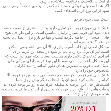
از استات،پلاستیک و تیتانیوم ساخته می شود.
اگر شما به دنبال عینکی هستید که کمتر آسیب ببیند حتماً توصیه می
شود از این نوع فریم استفاده کنید.
عینک طبی بدون فریم
عینک های بدون فریم : اگر تمایل دارید بخش بیشتری از صورت شما
دیده شود،این فریم بسیار برایتان مناسب است.در این طراحی هیچ
قابی،عدسی را احاطه نکرده است و تنها دو بازو برای اتصال با دسته
در نظر گرفته شده است.
مشکل اصلی این قاب،آسیب پذیری بالا آن می باشد.یعنی ممکن
است لنز آن ترک بردارد یا لب پر شود.در نتیجه این فریم برای
افرادی که تحرک بالایی دارند مناسب نیست.نکته مهم این است که
این مشکل باعث این نمی شود تا این نوع فریم دارای ویژگی های
عینک طبی خوب نباشد،زیرا همان طور که اشاره شد کارایی
مخصوص خود را دارد.
عینک های نیم فریم : اگر شما هم دقیقاً نمی دانید بین دو فریم بالا
کدام را انتخاب کنید،همچنان یک انتخاب دیگر پیش روی شما
است.طراحان این عرصه به سلیقه افراد میانه رو نیز توجه کرده اند
و قاب هایی را روانه بازار کرده که بخشی از لنز توسط فریم پوشیده
شده و بخش دیگر آزاد است.