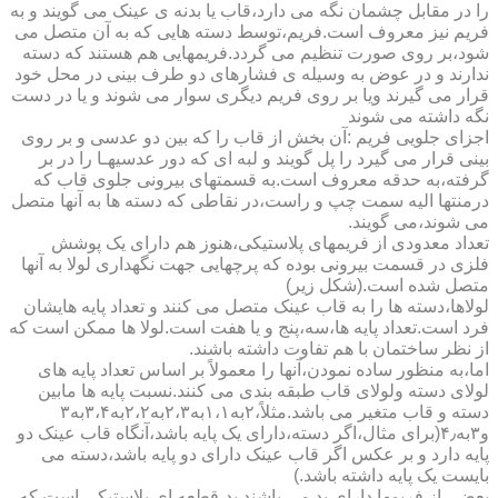
را در مقابل چشمان نگه می دارد،قاب یا بدنه ی عینک می گویند و به
فریم نیز معروف است.فریم،توسط دسته هایی که به آن متصل می
شود،بر روی صورت تنظیم می گردد.فریمهایی هم هستند که دسته
ندارند و در عوض به وسیله ی فشارهای دو طرف بینی در محل خود
قرار می گیرند ویا بر روی فریم دیگری سوار می شوند و یا در دست
نگه داشته می شوند
اجزای جلویی فریم :آن بخش از قاب را که بین دو عدسی و بر روی
بینی قرار می گیرد را پل گویند و لبه ای که دور عدسیهـا را در بر
گرفته،به حدقه معروف است.به قسمتهای بیرونی جلوی قاب که
درمنتها الیه سمت چپ و راست،در نقاطی که دسته ها به آنها متصل
می شوند،می گویند.
تعداد معدودی از فریمهای پلاستیکی،هنوز هم دارای یک پوشش
فلزی در قسمت بیرونی بوده که پرچهایی جهت نگهداری لولا به آنها
متصل شده است.(شکل زیر)
لولاها،دسته ها را به قاب عینک متصل می کنند و تعداد پایه هایشان
فرد است.تعداد پایه ها،سه،پنج و یا هفت است.لولا ها ممکن است که
از نظر ساختمان با هم تفاوت داشته باشند.
اما،به منظور ساده نمودن،آنها را معمولاً بر اساس تعداد پایه های
لولای دسته ولولای قاب طبقه بندی می کنند.نسبت پایه ها مابین
دسته و قاب متغیر می باشد.مثلاً،۲به۱،۱به۲،۳به۲،۲به۳،۴به۳
و۳به۴٫(برای مثال،اگر دسته،دارای یک پایه باشد،آنگاه قاب عینک دو
پایه دارد و بر عکس اگر قاب عینک دارای دو پایه باشد،دسته می
بایست یک پایه داشته باشد.)
بعضی از فریمها دارای پد می باشند.پد،قطعه ای پلاستیکی است که