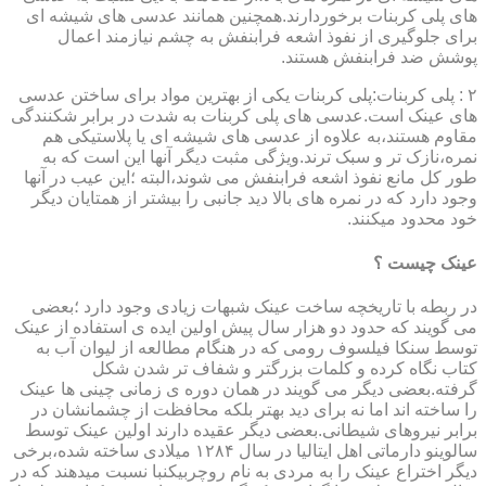
های پلی کربنات برخوردارند.همچنین همانند عدسی های شیشه ای
برای جلوگیری از نفوذ اشعه فرابنفش به چشم نیازمند اعمال
پوشش ضد فرابنفش هستند.
۲ : پلی کربنات:پلی کربنات یکی از بهترین مواد برای ساختن عدسی
های عینک است.عدسی های پلی کربنات به شدت در برابر شکنندگی
مقاوم هستند،به علاوه از عدسی های شیشه ای یا پلاستیکی هم
نمره،نازک تر و سبک ترند.ویژگی مثبت دیگر آنها این است که به
طور کل مانع نفوذ اشعه فرابنفش می شوند،البته ؛این عیب در آنها
وجود دارد که در نمره های بالا دید جانبی را بیشتر از همتایان دیگر
خود محدود میکنند.
عینک چیست ؟
در ربطه با تاریخچه ساخت عینک شبهات زیادی وجود دارد ؛بعضی
می گویند که حدود دو هزار سال پیش اولین ایده ی استفاده از عینک
توسط سنکا فیلسوف رومی که در هنگام مطالعه از لیوان آب به
کتاب نگاه کرده و کلمات بزرگتر و شفاف تر شدن شکل
گرفته.بعضی دیگر می گویند در همان دوره ی زمانی چینی ها عینک
را ساخته اند اما نه برای دید بهتر بلکه محافظت از چشمانشان در
برابر نیروهای شیطانی.بعضی دیگر عقیده دارند اولین عینک توسط
سالوینو دارماتی اهل ایتالیا در سال ۱۲۸۴ میلادی ساخته شده،برخی
دیگر اختراع عینک را به مردی به نام روچربیکنبا نسبت میدهند که در