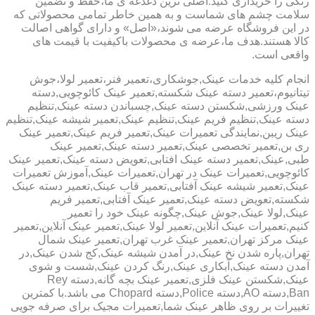
رنگی را خریداری کنید.اصلی ترین دغدغه ی ما،حفظ و تضمین
سلامت چشم های شماست و به همین خاطر تمامی محصولاتی که
در این فروشگاه عرضه می شوند،«اصل» و دارای گواهی اصالت
کالا هستند.هدف ما،عرضه ی محصولات باکیفیت با قیمت های
واقعی است.
انجام کلیه خدمات عینک,جوشکاری،تعمیر فنر،تعمیر لولا،جوش
تیتانیوم،تعمیر دسته عینک شکسته,تعمیر عینک کائوچویی,دسته
عینک ورزشی,شکستن دسته عینک,چسباندن دسته عینک,تنظیم
دسته عینک,تنظیم فریم عینک,تنظیم عینک,تعمیر شیشه عینک,تنظیم
عینک ریبن,نمایندگی تعمیرات عینک,تعمیر فریم عینک,تعمیر عینک
ری بن,تعمیر تخصصی عینک,تعمیر دسته عینک,تعمیر عینک
طبی,عینک,تعمیر دسته عینک افتابی,تعویض دسته عینک,تعمیر عینک
کائوچویی,تعمیرات عینک در تهران,تعمیرات عینک,آموزش تعمیرات
عینک,تعمیر شیشه عینک آفتابی,تعمیر قاب عینک,تعمیر دسته عینک
شکسته,تعویض دسته عینک,تعمیر عینک آفتابی,تعمیر فریم
عینک,لولا عینک,جوش عینک,چگونه عینک خود را تعمیر
کنیم,تعمیرات عینک آنلاین,تعمیر لولا عینک,تعمیر عینک آنلاین,تعمیر
عینک مرکز تهران,تعمیر عینک غرب تهران,تعمیر عینک شمال
تهران,پاره شدن نخ عینک,در آمدن شیشه عینک,کج شدن عینک,در
آمدن دسته عینک,آبکاری عینک,رنگ کردن عینک,شست و شوی
عینک,شکستن عینک فلزی,تعمیر عینک بچه گانه,دسته Rey
Ban,دسته AO,دسته Police,دسته Chopard می باشد.با کمترین
تغییرات بر روی ظاهر عینک شما,تعمیرات مجیک برای صرفه جویی