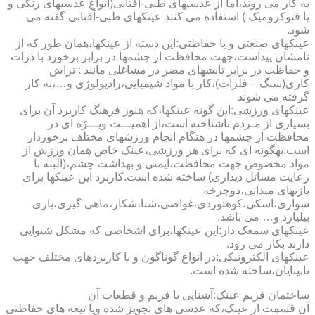
به کار می روند،اما از عدسیهای طبی-آفتابی(انواع عدسیهای رنگی و
یا فتوکرومیک ) استفاده می کنند عینکهای طبی-آفتابی گفته می
شود.
عینکهای صنعتی و یا حفاظتی:این دسته از عینکها،همان طور که از
نامشان پیداست،جهت محافظت از چشمها در برابر برخورد با ذرات
و حفاظت در برابر تابشهای مضر در مشاغلی مانند : تراش
کاری(سنگ – فلزات)،کار با مواد شیمیایی،رادیولوژی و…،به کار
گرفته می شوند
عینکهای ورزشی:این گونه عینکها،که هنوز فرهنگ کاربرد آن برای
بسیاری از مـردم ناشناخته است،از اهمیـــت ویـــژه ای در
محافظت از چشمها در هنگام انجام ورزشهای مختلف برخوردار
است.به­گونه ای که برای هر ورزشی،عینک خاص همان ورزش از
مواد مخصوص جهت محافظت،ایمنی و بهداشت چشم،(البته با
رعایت مسائل دیداری) ساخته شده است.کاربرد این عینکها برای
بازیهای میدانی،دوچرخه
سواری،اسکی،کوهنوردی،غواصی،شنا،شکار،ماهی گیری،بازی
بیلیارد و… می باشد.
عینکهای سمعک دار:این عینکها،برای اشخاصی که مشکل شنوایی
دارند بکار می رود.
عینکهای الکترونیکی:در انواع گوناگون و با کاربردهای مختلف جهت
نابینایان،ساخته شده است.
ساختمان فریم عینک:آشنایی با فریم و قطعات آن
آن قسمت از عینک،که عدسی های تجویز شده ویا تیغه های حفاظتی