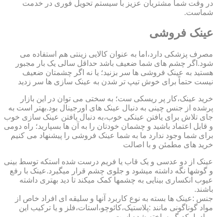
در وقت شما مشتریان عزیز با سیستم تحویل فوری در خدمت
شماست.
عینک فروشی
مصرف پزشکی دارد،اما به عنوان کالایی زینتی هم استفاده می
شود.اگر چشم های شما ضعیف باشد حداقل سالی یک بار مجبور
هستید به عینک فروشی ها سر بزنید؛ یا نه اگر چشمتان ضعیف
نیست حتماً برای خوش تیپ تر شدن به عینک سازی ها سر زدید
خرید عینک،کار پر ریسکی ست؛ به سختی می توان در این بازار
پرشده از جنس چینی به دنبال عینک های اورجینال بود.بهتر است به
جای تلاش برای یافتن عینکی خوب،به دنبال یافتن عینک سازی خوب
و قابل اعتماد باشید و چشمان خودتان را به آن ها بسپارید؛ راه دومی
برای شما وجود ندارد ما به شما عینک فروشی را پیشنهاد می کنیم
خرید های مطمئن و با اصالت
عینک از دو عدسی و یک قاب یا فریم درست شده استکه توسط بینی
و گوشها نگه داشته میشود و جلوی چشم قرار میگیرد.عینک با رفع
عیوب انکساری بینایی به چشمها کمک میکند تا دید بهتری داشته
باشند.
جنس :عینک ها بسته به نوع کاربرد آنها و سلیقه ای افراد خاص از
مواد گوناگونی مانند :پلاستیک،کائوچو،استات،فلز و یا ترکیب این
مواد با یکدیگر ساخته شده است.