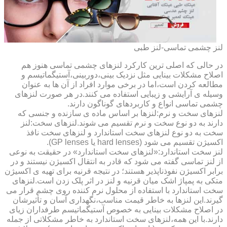
لنز چشمی تماسی-لنز طبی
در حالی که اصلی ترین کارکرد لنزهای چشمی تماسی هنوز هم
اصلاح مشکلات بینایی مثل نزدیک بینی،دوربینی،آستیگماتیسم و
مطالعه کردن است،اما در برخی موارد افراد از آن ها به عنوان
وسیله ی آرایشی و زیبایی استفاده می کنند.در هر صورت لنزهای
چشمی تماسی انواع و کاربردهای گوناگون دارند.
لنزهای سخت و نرم:لنزها بر اساس ماده ی سازنده و جنسی که
دارند به دو نوع سخت و نرم تقسیم می شوند.لنزهای سخت:لنز
سخت به دو نوع لنزهای سخت استاندارد و لنزهای سخت نافذ
اکسیژن تقسیم می شود (hard lenses یا GP lenses).
لنز سخت استاندارد:«لنزهای سخت استاندارد» در حقیقت به نوعی
از لنز تماسی گفته می شود که قادر به انتقال اکسیژن نیستند و در
برابر اکسیژن نفوذناپذیر هستند؛ در نتیجه قرنیه برای تهیه ی اکسیژن
متکی به پمپاژ اشک میان قرنیه و لنز در اثر پلک زدن است.لنزهای
سخت استاندارد با استفاده از محلول نرم کننده روی چشم قرار می
گیرند.این لنزها به خاطر قیمت مناسب،نگهداری آسان و تأثیرشان
در اصلاح مشکلات بینایی به خصوص آستیگماتیسم طرفداران زیای
دارند.با این همه،لنزهای سخت استاندارد به خاطر مشکلاتی از جمله