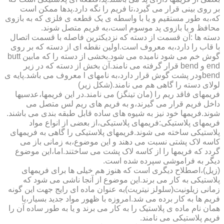
بر روی بینی قرار می گیرد،تا فریم را نگه دارد.پدها ممکن است
که،به طور مستقیم و یا با واسطه ی یک قطعه ی فلزی که به بازوی
محافظ و یا بازوی پد موسوم است،به فریم متصل شوند.
دسته ها :آن قسمت از دسته که نزدیکترین فاصله با قسمت اتصال
با قاب را دارد،به معروف است.اولین نقطه ای از دسته که بر روی
گوش خم می شود نامیده می شود.بخشی از دسته را که مابین butt
end و bend قرار گرفته می نامند.آن بخش از دسته که در زیر
bendودر پشت گوش قرار دارد،به نامهای l معروف می باشد.پایه ی
لولای دسته را گاهی هم می نامند.(شکل زیر)
فریمهای فاقد ریم را (مان تینگز) می نامند.در این فریمها،عدسیها
داخل فریم قرار می گیرند،و به فریم های ریم لس متصل می
شوند.فریمها خود نیز به شیوه های ساده قابل طبقه بندی می باشند.
فریمهای پلاستیکی:فریمهای پلاستیکی،از بعضی از انواع مواد
پلاستیکی ساخته می شوند.فریمهای پلاستیکی را گاهی به فریمهای
کاسه لاک پشتی نسبت می دهند و این موضوع،به زمانی باز می
گردد که فریمها را از کاسه لاک پشت می ساختند.اما،این موضوع
دیگر به فراموشی سپرده شده است.
(زیل)،اصطلاح دیگری است که هنوز هم خیلی ها برای فریمهای
پلاستیکی به کار می برند.این موضوع از آنجا ناشی می شود که
زمانی زیلونیت(سلولز نیتریت)به عنوان ماده ای رایج جهت این گونه
فریم ها به کار برده می شد.امروزه با ظهور مواد جدید بسیار،یا
همان نام ماده ی پلاستیک را به کار می برند و یا به طور ساده آن را
فریم پلاستیکی می نامند.