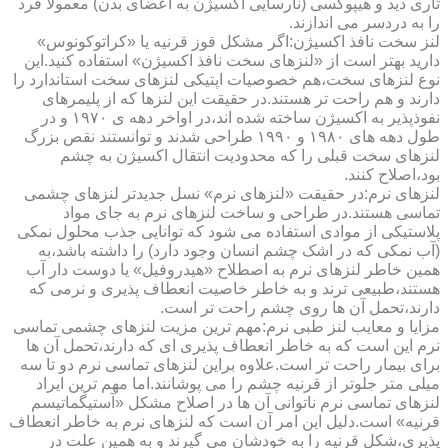
تاری دید و هیپوکسی (نارسایی اکسیژن به اعضای بدن) معمولا فرد
را به دردسر می اندازند.
لنز سخت نافذ اکسیژن:اگر مشکل قوز قرنیه یا «کراتوکونوس»
دارید بهتر است از «لنزهای سخت نافذ اکسیژن» استفاده کنید.این
نوع لنزهای سخت،هم خصوصیات اپتیکی لنزهای سخت استاندارد را
دارند و هم راحت تر هستند.در حقیقت این لنزها که از پلیمرهای
نفوذپذیر به اکسیژن ساخته شده اند،در اواخر دهه ی ۱۹۷۰ و در
طول دهه های ۱۹۸۰ و ۱۹۹۰ طراحی شدند و توانستند نقص بزرگ
لنزهای سخت قبلی را که محدودیت انتقال اکسیژن به چشم
بود،اصلاح کنند.
لنزهای نرم:در حقیقت «لنزهای نرم» نسل جدیدتر لنزهای چشمی
تماسی هستند.در طراحی و ساخت لنزهای نرم به جای مواد
پلاستیکی از موادی استفاده می شود که توانایی جذب محلول نمکی
(آب نمکی که در اشک چشم انسان وجود دارد) را داشته باشد،به
همین خاطر لنزهای نرم به اصطلاح «هیدروفیل» یا دوست دار آب
هستند،طبیعی ترند و به خاطر خاصیت انعطاف پذیری و نرمی که
دارند،تحمل آن ها روی چشم راحت تر است.
مزایا و معایب لنز طبی نرم:مهم ترین مزیت لنزهای چشمی تماسی
نرم این است که به خاطر انعطاف پذیری ای که دارند،تحمل آن ها
برای بیمار راحت تر است.علاوه براین لنزهای تماسی نرم دو تا سه
میلی متر جلوتر از قرنیه چشم را می پوشانند.اما مهم ترین ایراد
لنزهای تماسی نرم ناتوانی آن ها در اصلاح مشکل «آستیگماتیسم
قرنیه» است.دلیل این امر آن است که لنزهای نرم به خاطر انعطاف
پذیری،شکل قرنیه را به خودشان می گیرند و به همین علت در