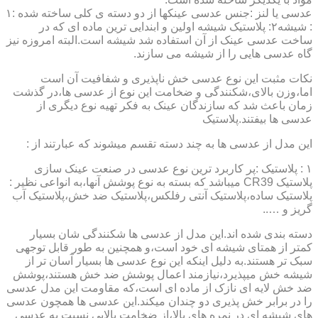
عدسی یا لنز :جنس عدسی عینکها از دو دسته ی کلی ساخته شده :۱
: شیشه۲: پلاستیک شیشه اولین و ابندایی ترین ماده ای که در
ساخت عدسی عینک از آن استفاده شد شیشه است.البته امروزه نیز
گاه عدسی هایی را از شیشه می سازند.
نکات مثبت این نوع عدسی خش ناپذیری و شفافیت آن است
اما،وزن بالای،شکنندگی و ضخامت این نوع از عدسی ها،در گذشت
زمان باعث شد که سازندگان عینک به فکر تهیه نوع دیگری از
عدسی ها بیفتند.پلاستیک
این مدل از عدسی ها به چند دسته تقسم میشوند که عبارتند از :
۱ : پلاستیک :پر کاربرد ترین نوع عدسی در صنعت عینک سازی
پلاستیک CR39 میباشد که بسته به نوع پوشش آنها،به انواعی نظیر :
پلاستیک ساده،پلاستیک آنتی رفلکس،پلاستیک ضد خش،پلاستیک آب
گریز و …..
دسته بندی شده اند.این مدل از عدسی ها شکنندگی شان بسیار
کمتر از همتای شیشه ای خود است،و همچنین به طور قابل توجهی
سبک تر هستند.به دلیل اینکه این نوع عدسی ها بسیار آسان تر از
شیشه خش میپذیرد،نیازمند اعمال پوشش ضد خش هستند،پوشش
ضد خش لایه ای نازک از ماده ای است،که مقاومت این مدل عدسی
را در برابر خش پذیری دو چندان میکند.این عدسی ها همچون عدسی
های شیشه ای در نمره های بالا،از ضخامت بالایی نسبت به عدسی