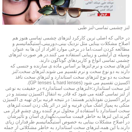
لنز چشمی تماسی-لنز طبی
در حالی که اصلی ترین کارکرد لنزهای چشمی تماسی هنوز هم
اصلاح مشکلات بینایی مثل نزدیک بینی،دوربینی،آستیگماتیسم و
مطالعه کردن است،اما در برخی موارد افراد از آن ها به عنوان
وسیله ی آرایشی و زیبایی استفاده می کنند.در هر صورت لنزهای
چشمی تماسی انواع و کاربردهای گوناگون دارند.
لنزهای سخت و نرم:لنزها بر اساس ماده ی سازنده و جنسی که
دارند به دو نوع سخت و نرم تقسیم می شوند.لنزهای سخت:لنز
سخت به دو نوع لنزهای سخت استاندارد و لنزهای سخت نافذ
اکسیژن تقسیم می شود (hard lenses یا GP lenses).
لنز سخت استاندارد:«لنزهای سخت استاندارد» در حقیقت به نوعی
از لنز تماسی گفته می شود که قادر به انتقال اکسیژن نیستند و در
برابر اکسیژن نفوذناپذیر هستند؛ در نتیجه قرنیه برای تهیه ی اکسیژن
متکی به پمپاژ اشک میان قرنیه و لنز در اثر پلک زدن است.لنزهای
سخت استاندارد با استفاده از محلول نرم کننده روی چشم قرار می
گیرند.این لنزها به خاطر قیمت مناسب،نگهداری آسان و تأثیرشان
در اصلاح مشکلات بینایی به خصوص آستیگماتیسم طرفداران زیای
دارند.با این همه،لنزهای سخت استاندارد به خاطر مشکلاتی از جمله