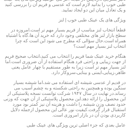
طبی خوب را بدانید لازم است که عدسی و فریم آن را بررسی کنید
و یک تعادل میان این دو ایجاد نمایید.
ویژگی های یک عینک طبی خوب | لنز
قطعاً انتخاب لنز مناسب از فریم بسیار مهم تر است.امروزه در
سطح بازار لنز های مختلفی وجود دارد که خرید آن ها،گاه با اشتباه
همراه است.حال سؤالی که مطرح می شود این است که چرا
انتخاب لنز بسیار مهم است؟
هنگام خرید عینک شما فریم را انتخاب می کنید،انتخاب صحیح فریم
از جهت زیبایی و راحتی فرد هنگام استفاده از آن ضروری است.اما
لنز بسیار مهم تر است زیرا به طور مستقیم با چهار عامل یعنی
ظاهر،زیبایی،ایمنی و بینایی،سروکار دارد.
در قدیم از عدسی شیشه ای استفاده می شد،اما شیشه بسیار
سنگین بوده و همچنین به راحتی شکسته و به چشم آسیب می
رساند.در نهایت در سال ۱۹۴۷ شرکت توانست نسخه پلاستیکی از
این محصول را ارائه دهد.این محصول پلاستیکی از آن جهت که وزنی
حدود نصف وزن شیشه را داشت و هزینه آن نیز کمتر بود مورد
استقبال قرار گرفت.کیفیت نور عالی این محصول ازجمله دلایل
کاربردی بودن آن در بازار امروزی است.
عامل بعدی که جزء اصلی ترین ویژگی های عینک طبی