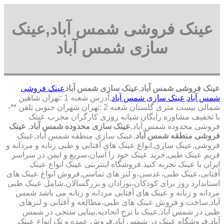
عینک فروشی شمس آباد,عینک
سازی شمس آباد
عینک فروشی شمس آباد
,
عینک سازی شمس آباد
عینک فروشی
شمس آباد
,
عینک سازی شمس آباد
,آدرس شعبه 1 :تهران شاهین
شمالی بیست متری گلستان شعبه 2 :تهران شهران جنوبی تلفن **-
با تخفیف مشاوره رایگان شبانه روزی کارگران مجرب عینک
فروشی محدوده شمس آباد,
عینک سازی محدوده شمس آباد
,
عینک
فروشی منطقه شمس آباد
,عینک سازی منطقه شمس آباد,عینک
فروشی,عینک سازی,انواع عینک های آفتابی و طبی زنانه و مردانه و
فریم عینک طبی,خرید عینک خود را آسان،سریع و ایمن در سراسر
ایران با عینک تجربه کنید.فروشگاه اینترنتی عینک انواع عینک
آفتابی،عینک طبی،عدسی،و لنز های تماسی,فروش انواع عینک های
استاندارد روز برای کودکان،نوزادان و بزرگسالان.شامل عینک طبی
مردانه و زنانه و عینک های آفتابی مردانه و زنانه می باشد شمس
آباد,ساخت و فروش عینک های طبی،مطالعه و آفتابی و لنزهای
طبی در شمس آباد,عینک با نرخ اتحادیه,بینایی سنجی در شمس
آباد,فروشگاه عینک در شمس آباد,فروش عمده و تک انواع عینک