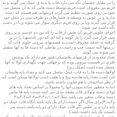
را در مقابل چشمان نگه می دارد،قاب یا بدنه ی عینک می گویند و به
فریم نیز معروف است.فریم،توسط دسته هایی که به آن متصل می
شود،بر روی صورت تنظیم می گردد.فریمهایی هم هستند که دسته
ندارند و در عوض به وسیله ی فشارهای دو طرف بینی در محل خود
قرار می گیرند ویا بر روی فریم دیگری سوار می شوند و یا در دست
نگه داشته می شوند
اجزای جلویی فریم :آن بخش از قاب را که بین دو عدسی و بر روی
بینی قرار می گیرد را پل گویند و لبه ای که دور عدسیهـا را در بر
گرفته،به حدقه معروف است.به قسمتهای بیرونی جلوی قاب که
درمنتها الیه سمت چپ و راست،در نقاطی که دسته ها به آنها متصل
می شوند،می گویند.
تعداد معدودی از فریمهای پلاستیکی،هنوز هم دارای یک پوشش
فلزی در قسمت بیرونی بوده که پرچهایی جهت نگهداری لولا به آنها
متصل شده است.(شکل زیر)
لولاها،دسته ها را به قاب عینک متصل می کنند و تعداد پایه هایشان
فرد است.تعداد پایه ها،سه،پنج و یا هفت است.لولا ها ممکن است که
از نظر ساختمان با هم تفاوت داشته باشند.
اما،به منظور ساده نمودن،آنها را معمولاً بر اساس تعداد پایه های
لولای دسته ولولای قاب طبقه بندی می کنند.نسبت پایه ها مابین
دسته و قاب متغیر می باشد.مثلاً،۲به۱،۱به۲،۳به۲،۲به۳،۴به۳
و۳به۴٫(برای مثال،اگر دسته،دارای یک پایه باشد،آنگاه قاب عینک دو
پایه دارد و بر عکس اگر قاب عینک دارای دو پایه باشد،دسته می
بایست یک پایه داشته باشد.)
بعضی از فریمها دارای پد می باشند.پد،قطعه ای پلاستیکی است که