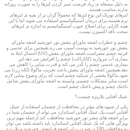
به دلیل مشغله ی زیاد فرصت تمیز کردن لنزها را به صورت روزانه
ندارند،مناسب هستند.
لنزهای توریک:این نوع لنزها که معمولاً گران تر از بقیه ی لنزهای
نرم هستند،برای درمان آستیگماتیسم استفاده می شوند اما با این
همه کارایی برای اصلاح عیوب آستیگماتیسم به اندازه ی لنزهای
سخت نافذ اکسیژن نیست.
چشم و خطرات اشعه ماورای بنفش نور خورشید اشعه ماورای
بنفش نور خورشید به پوست آسیب می زند.همچنین برای عدسی و
قرنیه چشم مضراست.اشعه ماورای بنفش (UV) احتمال ابتلا به
بیماری آب مروارید (کاتاراکت) چشم را افزایش می دهد.این
بیماری،عدسی چشم را کدر می کند و قدرت بینایی را کاهش می
دهد.همچنین اشعه ماورای بنفش باعث تخریب ماکولا (لکه زرد) می
شود.ماکولا بخشی از شبکیه چشم است که برای وضوح بینایی لازم
است.سایر مشکلات چشمی وابسته به اشعه ماورای بنفش شامل
ناخنک چشم و پیش ناخنک چشم است.
عینک آفتابی پلاریزه چیست؟
یکی از شیوه های مؤثر در محافظت از چشمان استفاده از عینک
آفتابی است.یک عینک آفتابی استاندارد می تواند از چشمان شما در
برابر اشعه های مضر نور خورشید محافظت کند.ازجمله مهم ترین
ویژگی هایی که یک عینک آفتابی استاندارد باید داشته باشد می توان
به محافظت 100 درصد در برابر اشعه فرابنفش خورشید و پلاریزه