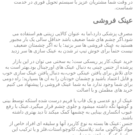
در وقت شما مشتریان عزیز با سیستم تحویل فوری در خدمت
شماست.
عینک فروشی
مصرف پزشکی دارد،اما به عنوان کالایی زینتی هم استفاده می
شود.اگر چشم های شما ضعیف باشد حداقل سالی یک بار مجبور
هستید به عینک فروشی ها سر بزنید؛ یا نه اگر چشمتان ضعیف
نیست حتماً برای خوش تیپ تر شدن به عینک سازی ها سر زدید
خرید عینک،کار پر ریسکی ست؛ به سختی می توان در این بازار
پرشده از جنس چینی به دنبال عینک های اورجینال بود.بهتر است به
جای تلاش برای یافتن عینکی خوب،به دنبال یافتن عینک سازی خوب
و قابل اعتماد باشید و چشمان خودتان را به آن ها بسپارید؛ راه دومی
برای شما وجود ندارد ما به شما عینک فروشی را پیشنهاد می کنیم
خرید های مطمئن و با اصالت
عینک از دو عدسی و یک قاب یا فریم درست شده استکه توسط بینی
و گوشها نگه داشته میشود و جلوی چشم قرار میگیرد.عینک با رفع
عیوب انکساری بینایی به چشمها کمک میکند تا دید بهتری داشته
باشند.
جنس :عینک ها بسته به نوع کاربرد آنها و سلیقه ای افراد خاص از
مواد گوناگونی مانند :پلاستیک،کائوچو،استات،فلز و یا ترکیب این
مواد با یکدیگر ساخته شده است.