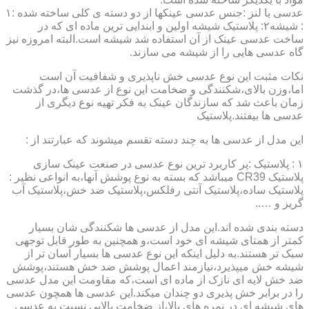
عدسی یا لنز :جنس عدسی عینکها از دو دسته ی کلی ساخته شده :۱
: شیشه۲: پلاستیک شیشه اولین و ابندایی ترین ماده ای که در
ساخت عدسی عینک از آن استفاده شد شیشه است.البته امروزه نیز
گاه عدسی هایی را از شیشه می سازند.
نکات مثبت این نوع عدسی خش ناپذیری و شفافیت آن است
اما،وزن بالای،شکنندگی و ضخامت این نوع از عدسی ها،در گذشت
زمان باعث شد که سازندگان عینک به فکر تهیه نوع دیگری از
عدسی ها بیفتند.پلاستیک
این مدل از عدسی ها به چند دسته تقسم میشوند که عبارتند از :
۱ : پلاستیک :پر کاربرد ترین نوع عدسی در صنعت عینک سازی
پلاستیک CR39 میباشد که بسته به نوع پوشش آنها،به انواعی نظیر :
پلاستیک ساده،پلاستیک آنتی رفلکس،پلاستیک ضد خش،پلاستیک آب
گریز و …..
دسته بندی شده اند.این مدل از عدسی ها شکنندگی شان بسیار
کمتر از همتای شیشه ای خود است،و همچنین به طور قابل توجهی
سبک تر هستند.به دلیل اینکه این نوع عدسی ها بسیار آسان تر از
شیشه خش میپذیرد،نیازمند اعمال پوشش ضد خش هستند،پوشش
ضد خش لایه ای نازک از ماده ای است،که مقاومت این مدل عدسی
را در برابر خش پذیری دو چندان میکند.این عدسی ها همچون عدسی
های شیشه ای در نمره های بالا،از ضخامت بالایی نسبت به عدسی