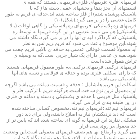
فریمهای فلزی:فریمهای فلزی،فریمهایی هستند که همه ی
قسمتهای آن بجز پدها و بخشهای عقبی دسته ها ( که با
پلاستیک،پوشیده شده) از فلز ساخته شده اند.حدقه ی فریم به طور
کامل،عدسی را در بر می گیرد.(شکل۱-۱)
فریمهای زه پلاستیکی :فریمهای زه پلاستیکی را گاهی اوقات (بالا
پلاستیکی) هم می نامند.عدسی در این گونه فریمها به توسط زه
پلاستیکی که گرداگرد لبه ی آنها را در بر می گیرد،نگاه داشته می
شوند.این موضوع باعث می شود که فریم،ریم لس به نظر
آید.معمولاً قسمت فوقانی عدسی،به حدقه ی بالایی فریم جفت می
شود.بقیه ی عدسی دارای یک شیار جزیی است،که به وسیله ی
تراش هموار شده است.
فریمهای ترکیبی:فریمهای ترکیبی،به طور معمول فریمهایی هستند
که دارای اسکلتی فلزی بوده و حدقه ی فوقانی و دسته های آنها
پلاستیکی می باشد.
اسکلت این فریم ها،شامل : حدقه و قسمت دماغه می باشد.اگرچه
این،معمول ترین نوع ساخت است،هرگونه فریم با ترکیب فلز و
پلاستیک مثل فریمی با حدقه ی پلاستیکی و دسته و دماغه ی فلزی
در این طبقه بندی قرار می گیرند.
فریمهای نیم تنه :فریمهای نیم تنه،مخصوص کسانی ساخته شده
است که دید نزدیکشان نیاز به اصلاح داشته،ولی برای دید دور
مشکلی ندارند.این فریمها به گونه ای ساخته شده اند که پایین تر از
حد معمول،بر روی بینی قرار
می گیرند و ارتفاع آنها هم نصف فریمهای معمولی است.این وضعیت
سبب می شود،تا بیماران از بالای عینک هم بتوانند نگاه کنند.این