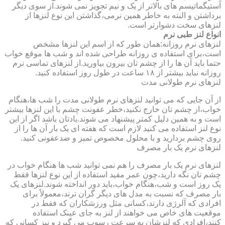
آستیگماتیسم های بالاتر از یک و نیم تجویز نمی شوند.از سوی دیگر
برداشتن و البته به خاطر همین نرمی،گذاشتن این نوع لنزها از
لنزهای سخت دشوارتر است.
انواع لنز طبی نرم
لنزهای نرم روزانه:همان طور که از اسم این لنزها مشخص
است،برای استفاده ی روزانه طراحی شده اند و شب ها موقع خواب
حتما باید آن ها را از چشم تان بیرون بیاورید.از لنزهای تماسی نرم
روزانه نباید بیشتر از ۱۸ ساعت در طول روز استفاده کنید.
لنزهای نرم طولانی مدت
از آن جایی که می توانید لنزهای نرم طولانی مدت را شب ها،هنگام
خواب،از چشم تان خارج نکنید،خطر عفونت چشم با این لنزها بیشتر
است و به همین دلیل کمتر پیشنهاد می شوند.یادتان باشد اگر از این
نوع لنز استفاده می کنید لازم است که هفته ای یک بار آن ها را از
روی چشم بردارید و با محلول مخصوص تمیز و ضدعفونی کنید.
لنزهای نرم یک بار مصرف
لنزهای نرم یک بار مصرف را هم نمی توانید شب ها هنگام خواب در
چشم تان نگه دارید،چون عمر مفید استفاده از این نوع لنزها فقط
یک روز است و شب،هنگام خواب،باید دور انداخته شوند.لنزهای یک
بار مصرف که نسبت به مدل های دیگر گران ترند،معمولاً برای
افرادی که آلرژی دارند،کسانی مثل ورزشکاران که فقط در
موقعیت های خاص می خواهند از لنز به جای عینک استفاده
کنند،افرادی که لنزشان به سرعت رسوب می گیرد و نیز کسانی که