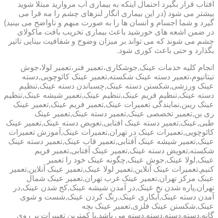
آفتاب قرار بگیرد احتمال اینکه به بیماری آب مروارید مبتلا شوید
بیشتر می شود (در این بیماری انگار لنزهای چشم را مه فرا می
گیرد و شما اجسام و انسان ها را به صورت مبهم و ناواضح می بینید)
در ضمن اشعه های خورشید باعث بیماری تخریب بافت ماکولای
چشم می شوند که می تواند بر میزان وضوح و شفافیت بینایی تاثیر
بگذارد و حتی باعث کوری شود.
انجام کلیه خدمات عینک,جوشکاری،تعمیر فنر،تعمیر لولا،جوش
تیتانیوم،تعمیر دسته عینک شکسته,تعمیر عینک کائوچویی,دسته
عینک ورزشی,شکستن دسته عینک,چسباندن دسته عینک,تنظیم
دسته عینک,تنظیم فریم عینک,تنظیم عینک,تعمیر شیشه عینک,تنظیم
عینک ریبن,نمایندگی تعمیرات عینک,تعمیر فریم عینک,تعمیر عینک
ری بن,تعمیر تخصصی عینک,تعمیر دسته عینک,تعمیر عینک
طبی,عینک,تعمیر دسته عینک افتابی,تعویض دسته عینک,تعمیر عینک
کائوچویی,تعمیرات عینک در تهران,تعمیرات عینک,آموزش تعمیرات
عینک,تعمیر شیشه عینک آفتابی,تعمیر قاب عینک,تعمیر دسته عینک
شکسته,تعویض دسته عینک,تعمیر عینک آفتابی,تعمیر فریم
عینک,لولا عینک,جوش عینک,چگونه عینک خود را تعمیر
کنیم,تعمیرات عینک آنلاین,تعمیر لولا عینک,تعمیر عینک آنلاین,تعمیر
عینک مرکز تهران,تعمیر عینک غرب تهران,تعمیر عینک شمال
تهران,پاره شدن نخ عینک,در آمدن شیشه عینک,کج شدن عینک,در
آمدن دسته عینک,آبکاری عینک,رنگ کردن عینک,شست و شوی
عینک,شکستن عینک فلزی,تعمیر عینک بچه
گانه,دسته,دسته,دسته,دسته می باشد.با کمترین تغییرات بر روی