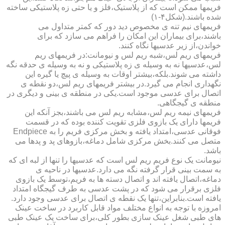
فریمها ممکن است که از پلاستیک،فلز و یا حتی زه پلاستیکی ساخته
شده باشند.(شکل۴-۱)
فریمهای نیم تنه ی مخصوص دید دور که کمتر متداول می
باشند،برای بیماران این امکان را فراهم می سازد که برای
خواندن،از زیر عدسیها نگاه کنند.
فریمهای ریم لس،شبه ریم لس و نیومانت:در فریمهای ریم
لس،عدسیها نه به وسیله ی زه پلاستیکی و نه به وسیله ی حدقه نگه
داشته می شوند.بلکه،بیشتر اوقات به وسیله ی پیچ یا گیره این
نگهداری انجام می گیرد.در بیشتر فریمهای ریم لس،دو نقطه ی
اتصال برای عدسی موجود است.یکی در منطقه ی بینی و دیگری در
منطقه ی گیجگاهی.
فریمهای نیمه ریم لس،مشابه ریم لس می باشند،بجز آنکه این
فریمها دارای یک بازوی فلزی تقویت کننده بوده که در قسمت
فوقانی عدسی،امتداد یافته و بخش مرکزی فریم را به Endpiece
متصل می کنند.بخش مرکزی شامل دماغه،بازوهای پد و پدها می
باشد.
نیومانت یک نوع فریم ریم لس است که عدسیها را تنها از لبه ای که
به سمت بینی قرار گرفته نگه می دارد.عدسیها در ناحیه ی
دماغه،اتصال یافته اند و اتصال دسته ها به فریم،توسط یک بازوی
فلزی برقرار می شود که در پشت عدسی به طرف گیجگاه امتداد
یافته است.بنابراین،تنها یک نقطه ی اتصال برای عدسی وجود دارد.
امروزه با توجه به انواع مختلف مواد قابل کاربرد در ساخت عینک
های طبی شغل عینک سازی بطور کلی،برای ساخت یک عینک طبی