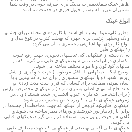
ظاهر عینک شما,تعمیرات مجیک برای صرفه جویی در وقت شما
مشتریان عزیز با سیستم تحویل فوری در خدمت شماست.
انواع عینک
به­طور کلی،عینک وسیله ای است با کاربردهای مختلف برای چشمها
و یک وسیله­ی تزئینی برای چهره که به­علت کثرت در تنوع مدل و
انواع کاربردی آنها،اشاره­ی مختصری به آن می گردد.
۱٫عینکهای طبی
به آن دسته از عینکهایی که،عدسیهای تجویزی،جهت رفع عیوب
انکساری در آنها نصب می شود،عینکهای طبی می گویند؛ که در
مدلهای گوناگون و با مواد مختلف ساخته می شوند.
توضیح اینکه :عینکهایی با اتاقک مرطوب ( جهت جلوگیری از اشک
ریزش شدید ) و یا عینکهای منشوری ( برای موارد کم بینایی و یا
آسان نمودن مطالعه برای کسانی که قرار است مدت زیادی به
علت فلج اندامهای اصلی،بستری شوند )،و عینکهای مخصوص آرایش
( برای اشخاصی که دارای عیوب انکساری شدید هستند ) و…،در
زمره­ی عینکهای طبی،با کاربرد خاص محسوب می شوند.
عینکهای آفتابی:به گروهی از عینکها که جهت محافظت از چشمها در
برابر آثار زیانبار نور خورشید و نورهای مضر ساخته می شوند و
گاهی هم جهت زیبایی مورد استفاده قرار می گیرند،عینکهای آفتابی
می گویند.
عینکهای طبی-آفتابی:به­بعضی از عینکهایی که جهت مصارف طبی