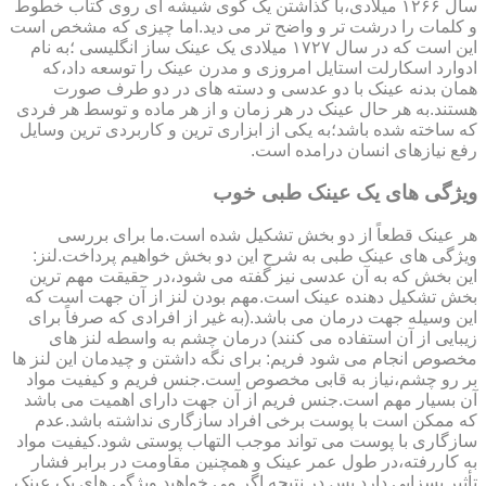
سال ۱۲۶۶ میلادی،با گذاشتن یک گوی شیشه ای روی کتاب خطوط
و کلمات را درشت تر و واضح تر می دید.اما چیزی که مشخص است
این است که در سال ۱۷۲۷ میلادی یک عینک ساز انگلیسی ؛به نام
ادوارد اسکارلت استایل امروزی و مدرن عینک را توسعه داد،که
همان بدنه عینک با دو عدسی و دسته های در دو طرف صورت
هستند.به هر حال عینک در هر زمان و از هر ماده و توسط هر فردی
که ساخته شده باشد؛به یکی از ابزاری ترین و کاربردی ترین وسایل
رفع نیازهای انسان درامده است.
ویژگی های یک عینک طبی خوب
هر عینک قطعاً از دو بخش تشکیل شده است.ما برای بررسی
ویژگی های عینک طبی به شرح این دو بخش خواهیم پرداخت.لنز:
این بخش که به آن عدسی نیز گفته می شود،در حقیقت مهم ترین
بخش تشکیل دهنده عینک است.مهم بودن لنز از آن جهت است که
این وسیله جهت درمان می باشد.(به غیر از افرادی که صرفاً برای
زیبایی از آن استفاده می کنند) درمان چشم به واسطه لنز های
مخصوص انجام می شود فریم: برای نگه داشتن و چیدمان این لنز ها
بر رو چشم،نیاز به قابی مخصوص است.جنس فریم و کیفیت مواد
آن بسیار مهم است.جنس فریم از آن جهت دارای اهمیت می باشد
که ممکن است با پوست برخی افراد سازگاری نداشته باشد.عدم
سازگاری با پوست می تواند موجب التهاب پوستی شود.کیفیت مواد
به کاررفته،در طول عمر عینک و همچنین مقاومت در برابر فشار
تأثیر بسزایی دارد.پس در نتیجه اگر می خواهید ویژگی های یک عینک