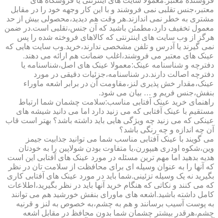
فروشنده معتبر:معمولا سایت های اینترنتی یا فروشگاه های
معتبر،جنس تقلبی نمی فروشند و با این کار وجهه خود را در مقابل
مشتری به خطر نمی اندازند.هر وقت هم دیدید،محصولی بیش از حد
معمول تخفیف دارد،مطمئن باشید که آن جنس،تقلبی است.در ضمن
هرگز از وب سایت های اینترنتی که کالاهای فروخته شده را پس
نمی گیرند یا آدرس و تلفن مشخصی ندارند،خرید.وب سایت هایی که
عینک های معتبر می فروشند،اغلب ضمانت هم ارائه می دهند.
دفترچه و شناسنامه عینک:معمولا عینک های اصل،شناسنامه یا
دفترچه اصالت دارند.در شناسنامه،جزئیات دقیقی در مورد
عینک،مقدار خش پذیری لنز،مقاومت آن در برابر اشعه ماوراء
بنفش،جنس فریم و … بیان می شود.
راهنمای خرید عینک آفتابی مناسب:سلامت چشمان شما ارتباط
مستقیم با عینک آفتابی که می زنید دارد اما می دانید شیشه های
عینکی که می زنید چه ویژگی هایی باید داشته باشد؟ بهتر است قاب
آن چه اندازه و چه رنگی باشد؟
می گویند با عینک آفتابی مناسب شما می توانید جذابیت جیمز
وین،شکوه اودری هیپورن،یا متفاوت بودن شولاپین را به خودتان
هدیه بدهید اما مهم ترین مسئله در مورد عینک های آفتابی این است
که آنها را به عنوان وسیله ای برای محافظت از سلامت تان در نظر
بگیرید نه یک وسیله تزئینی.شما باید در مورد عینک های آفتابی کاری
که می کنند و نکاتی که هنگام خرید آنها باید در نظر بگیرید،اطلاعات
کامل داشته باشید.اشعه های ماورای بنفش خورشید هم می توانند
به پوست آسیب برسانند و هم به چشم،به خصوص به لنز و قرنیه
چشم،هرقدر بیشتر چشمان شما بدون محافظ در مقابل اشعه