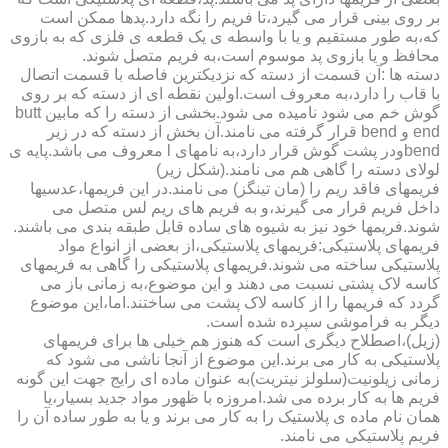
بر روی بینی قرار می گیرد،تا فریم را نگه دارد.پدها ممکن است
که،به طور مستقیم و یا با واسطه ی یک قطعه ی فلزی که به بازوی
محافظ و یا بازوی پد موسوم است،به فریم متصل شوند.
دسته ها :آن قسمت از دسته که نزدیکترین فاصله با قسمت اتصال
با قاب را دارد،به معروف است.اولین نقطه ای از دسته که بر روی
گوش خم می شود نامیده می شود.بخشی از دسته را که مابین butt
end و bend قرار گرفته می نامند.آن بخش از دسته که در زیر
bendودر پشت گوش قرار دارد،به نامهای l معروف می باشد.پایه ی
لولای دسته را گاهی هم می نامند.(شکل زیر)
فریمهای فاقد ریم را (مان تینگز) می نامند.در این فریمها،عدسیها
داخل فریم قرار می گیرند،و به فریم های ریم لس متصل می
شوند.فریمها خود نیز به شیوه های ساده قابل طبقه بندی می باشند.
فریمهای پلاستیکی:فریمهای پلاستیکی،از بعضی از انواع مواد
پلاستیکی ساخته می شوند.فریمهای پلاستیکی را گاهی به فریمهای
کاسه لاک پشتی نسبت می دهند و این موضوع،به زمانی باز می
گردد که فریمها را از کاسه لاک پشت می ساختند.اما،این موضوع
دیگر به فراموشی سپرده شده است.
(زیل)،اصطلاح دیگری است که هنوز هم خیلی ها برای فریمهای
پلاستیکی به کار می برند.این موضوع از آنجا ناشی می شود که
زمانی زیلونیت(سلولز نیتریت)به عنوان ماده ای رایج جهت این گونه
فریم ها به کار برده می شد.امروزه با ظهور مواد جدید بسیار،یا
همان نام ماده ی پلاستیک را به کار می برند و یا به طور ساده آن را
فریم پلاستیکی می نامند.