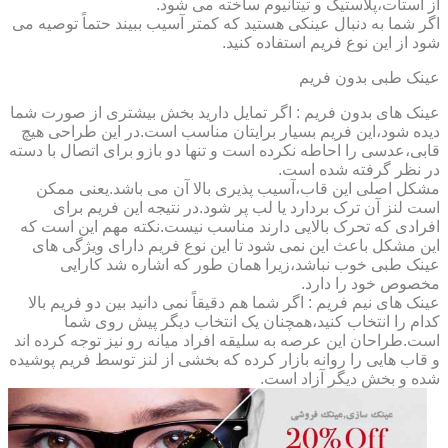
از استات،پلاستیک و تیتانیوم ساخته می شود.
اگر شما به دنبال عینکی هستید که کمتر آسیب ببیند حتماً توصیه می
شود از این نوع فریم استفاده کنید.
عینک طبی بدون فریم
عینک های بدون فریم : اگر تمایل دارید بخش بیشتری از صورت شما
دیده شود،این فریم بسیار برایتان مناسب است.در این طراحی هیچ
قابی،عدسی را احاطه نکرده است و تنها دو بازو برای اتصال با دسته
در نظر گرفته شده است.
مشکل اصلی این قاب،آسیب پذیری بالا آن می باشد.یعنی ممکن
است لنز آن ترک بردارد یا لب پر شود.در نتیجه این فریم برای
افرادی که تحرک بالایی دارند مناسب نیست.نکته مهم این است که
این مشکل باعث این نمی شود تا این نوع فریم دارای ویژگی های
عینک طبی خوب نباشد،زیرا همان طور که اشاره شد کارایی
مخصوص خود را دارد.
عینک های نیم فریم : اگر شما هم دقیقاً نمی دانید بین دو فریم بالا
کدام را انتخاب کنید،همچنان یک انتخاب دیگر پیش روی شما
است.طراحان این عرصه به سلیقه افراد میانه رو نیز توجه کرده اند
و قاب هایی را روانه بازار کرده که بخشی از لنز توسط فریم پوشیده
شده و بخش دیگر آزاد است.