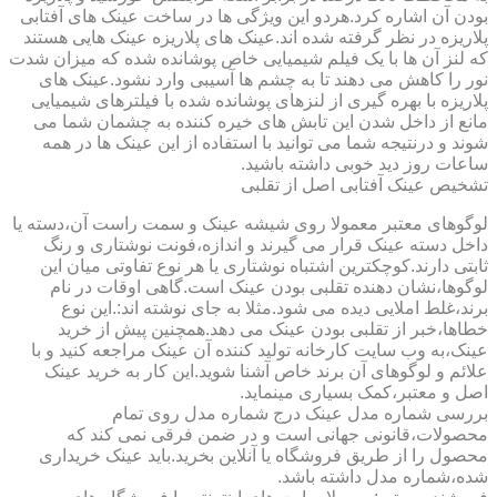
بودن آن اشاره کرد.هردو این ویژگی ها در ساخت عینک های آفتابی
پلاریزه در نظر گرفته شده اند.عینک های پلاریزه عینک هایی هستند
که لنز آن ها با یک فیلم شیمیایی خاص پوشانده شده که میزان شدت
نور را کاهش می دهند تا به چشم ها آسیبی وارد نشود.عینک های
پلاریزه با بهره گیری از لنزهای پوشانده شده با فیلترهای شیمیایی
مانع از داخل شدن این تابش های خیره کننده به چشمان شما می
شوند و درنتیجه شما می توانید با استفاده از این عینک ها در همه
ساعات روز دید خوبی داشته باشید.
تشخیص عینک آفتابی اصل از تقلبی
لوگوهای معتبر معمولا روی شیشه عینک و سمت راست آن،دسته یا
داخل دسته عینک قرار می گیرند و اندازه،فونت نوشتاری و رنگ
ثابتی دارند.کوچکترین اشتباه نوشتاری یا هر نوع تفاوتی میان این
لوگوها،نشان دهنده تقلبی بودن عینک است.گاهی اوقات در نام
برند،غلط املایی دیده می شود.مثلا به جای نوشته اند:.این نوع
خطاها،خبر از تقلبی بودن عینک می دهد.همچنین پیش از خرید
عینک،به وب سایت کارخانه تولید کننده آن عینک مراجعه کنید و با
علائم و لوگوهای آن برند خاص آشنا شوید.این کار به خرید عینک
اصل و معتبر،کمک بسیاری مینماید.
بررسی شماره مدل عینک درج شماره مدل روی تمام
محصولات،قانونی جهانی است و در ضمن فرقی نمی کند که
محصول را از طریق فروشگاه یا آنلاین بخرید.باید عینک خریداری
شده،شماره مدل داشته باشد.