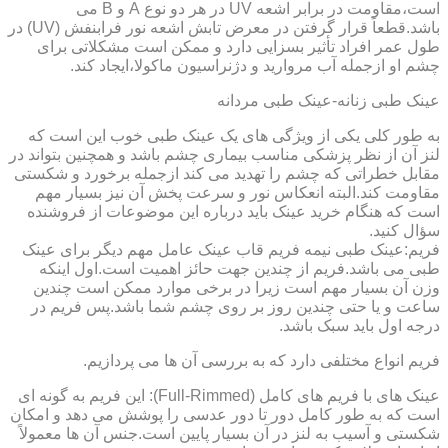
است،مقاومت در برابر اشعه UV در هر دو نوع A و B می
باشد.قطعاً قرار گرفتن در معرض تابش اشعه نور فرابنفش (UV) در
طول عمر افراد تأثیر بسزایی دارد و ممکن است مشکلاتی برای
چشم او ازجمله آب مروارید و دژنراسیون ماکولا،ایجاد کند.
عینک طبی زنانه-عینک طبی مردانه
به طور کلی یکی از ویژگی های یک عینک طبی خوب این است که
لنز آن از نظر پزشکی مناسب بیماری چشم باشد و همچنین بتواند در
مقابل خطراتی که چشم را تهدید می کند ازجمله برخورد و شکستی
مقاومت کند.البته انعکاس نور و سرعت پخش آن نیز بسیار مهم
است که هنگام خرید عینک باید درباره این موضوعات از فروشنده
سؤال کنید.
فریم:عینک طبی نیمه فریم قاب عینک عامل مهم دیگر برای عینک
طبی می باشد.فریم از چندین جهت حائز اهمیت است.اول اینکه
وزن آن بسیار مهم است زیرا در برخی موارد ممکن است چندین
ساعت و یا حتی چندین روز بر روی چشم شما باشد.پس فریم در
درجه اول باید سبک باشد.
فریم انواع مختلفی دارد که به بررسی آن ها می پردازیم.
عینک های با فریم های کامل (Full-Rimmed): این فریم به گونه ای
است که به طور کامل دور تا دور عدسی را پوشش می دهد و امکان
شکستی و آسیب به لنز در آن بسیار پایین است.جنس آن ها معمولاً