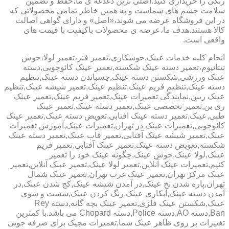
رنگی را خریداری کنید.اصلی ترین دغدغه ی ما،حفظ و تضمین
سلامت چشم های شماست و به همین خاطر تمامی محصولاتی که
در این فروشگاه عرضه می شوند،«اصل» و دارای گواهی اصالت
کالا هستند.هدف ما،عرضه ی محصولات باکیفیت با قیمت های
واقعی است.
انجام کلیه خدمات عینک,جوشکاری،تعمیر فنر،تعمیر لولا،جوش
تیتانیوم،تعمیر دسته عینک شکسته,تعمیر عینک کائوچویی,دسته
عینک ورزشی,شکستن دسته عینک,چسباندن دسته عینک,تنظیم
دسته عینک,تنظیم فریم عینک,تنظیم عینک,تعمیر شیشه عینک,تنظیم
عینک ریبن,نمایندگی تعمیرات عینک,تعمیر فریم عینک,تعمیر عینک
ری بن,تعمیر تخصصی عینک,تعمیر دسته عینک,تعمیر عینک
طبی,عینک,تعمیر دسته عینک افتابی,تعویض دسته عینک,تعمیر عینک
کائوچویی,تعمیرات عینک در تهران,تعمیرات عینک,آموزش تعمیرات
عینک,تعمیر شیشه عینک آفتابی,تعمیر قاب عینک,تعمیر دسته عینک
شکسته,تعویض دسته عینک,تعمیر عینک آفتابی,تعمیر فریم
عینک,لولا عینک,جوش عینک,چگونه عینک خود را تعمیر
کنیم,تعمیرات عینک آنلاین,تعمیر لولا عینک,تعمیر عینک آنلاین,تعمیر
عینک مرکز تهران,تعمیر عینک غرب تهران,تعمیر عینک شمال
تهران,پاره شدن نخ عینک,در آمدن شیشه عینک,کج شدن عینک,در
آمدن دسته عینک,آبکاری عینک,رنگ کردن عینک,شست و شوی
عینک,شکستن عینک فلزی,تعمیر عینک بچه گانه,دسته Rey
Ban,دسته AO,دسته Police,دسته Chopard می باشد.با کمترین
تغییرات بر روی ظاهر عینک شما,تعمیرات مجیک برای صرفه جویی