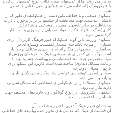
به کار می روند،اما از عدسیهای طبی-آفتابی(انواع عدسیهای رنگی و
یا فتوکرومیک ) استفاده می کنند عینکهای طبی-آفتابی گفته می
شود.
عینکهای صنعتی و یا حفاظتی:این دسته از عینکها،همان طور که از
نامشان پیداست،جهت محافظت از چشمها در برابر برخورد با ذرات
و حفاظت در برابر تابشهای مضر در مشاغلی مانند : تراش
کاری(سنگ – فلزات)،کار با مواد شیمیایی،رادیولوژی و…،به کار
گرفته می شوند
عینکهای ورزشی:این گونه عینکها،که هنوز فرهنگ کاربرد آن برای
بسیاری از مـردم ناشناخته است،از اهمیـــت ویـــژه ای در
محافظت از چشمها در هنگام انجام ورزشهای مختلف برخوردار
است.به­گونه ای که برای هر ورزشی،عینک خاص همان ورزش از
مواد مخصوص جهت محافظت،ایمنی و بهداشت چشم،(البته با
رعایت مسائل دیداری) ساخته شده است.کاربرد این عینکها برای
بازیهای میدانی،دوچرخه
سواری،اسکی،کوهنوردی،غواصی،شنا،شکار،ماهی گیری،بازی
بیلیارد و… می باشد.
عینکهای سمعک دار:این عینکها،برای اشخاصی که مشکل شنوایی
دارند بکار می رود.
عینکهای الکترونیکی:در انواع گوناگون و با کاربردهای مختلف جهت
نابینایان،ساخته شده است.
ساختمان فریم عینک:آشنایی با فریم و قطعات آن
آن قسمت از عینک،که عدسی های تجویز شده ویا تیغه های حفاظتی