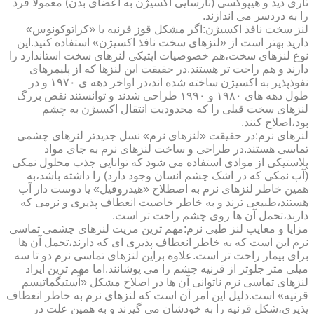
تاری دید و هیپوکسی (نارسایی اکسیژن به اعضای بدن) معمولا فرد
را به دردسر می اندازند.
لنز سخت نافذ اکسیژن:اگر مشکل قوز قرنیه یا «کراتوکونوس»
دارید بهتر است از «لنزهای سخت نافذ اکسیژن» استفاده کنید.این
نوع لنزهای سخت،هم خصوصیات اپتیکی لنزهای سخت استاندارد را
دارند و هم راحت تر هستند.در حقیقت این لنزها که از پلیمرهای
نفوذپذیر به اکسیژن ساخته شده اند،در اواخر دهه ی ۱۹۷۰ و در
طول دهه های ۱۹۸۰ و ۱۹۹۰ طراحی شدند و توانستند نقص بزرگ
لنزهای سخت قبلی را که محدودیت انتقال اکسیژن به چشم
بود،اصلاح کنند.
لنزهای نرم:در حقیقت «لنزهای نرم» نسل جدیدتر لنزهای چشمی
تماسی هستند.در طراحی و ساخت لنزهای نرم به جای مواد
پلاستیکی از موادی استفاده می شود که توانایی جذب محلول نمکی
(آب نمکی که در اشک چشم انسان وجود دارد) را داشته باشد،به
همین خاطر لنزهای نرم به اصطلاح «هیدروفیل» یا دوست دار آب
هستند،طبیعی ترند و به خاطر خاصیت انعطاف پذیری و نرمی که
دارند،تحمل آن ها روی چشم راحت تر است.
مزایا و معایب لنز طبی نرم:مهم ترین مزیت لنزهای چشمی تماسی
نرم این است که به خاطر انعطاف پذیری ای که دارند،تحمل آن ها
برای بیمار راحت تر است.علاوه براین لنزهای تماسی نرم دو تا سه
میلی متر جلوتر از قرنیه چشم را می پوشانند.اما مهم ترین ایراد
لنزهای تماسی نرم ناتوانی آن ها در اصلاح مشکل «آستیگماتیسم
قرنیه» است.دلیل این امر آن است که لنزهای نرم به خاطر انعطاف
پذیری،شکل قرنیه را به خودشان می گیرند و به همین علت در