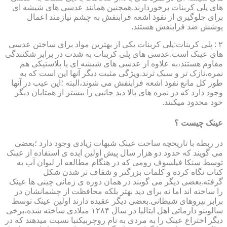
های پلی کربنات برخوردارند.همچنین همانند عدسی های شیشه ای
برای جلوگیری از نفوذ اشعه فرابنفش به چشم نیازمند اعمال
پوشش ضد فرابنفش هستند.
۲ : پلی کربنات:پلی کربنات یکی از بهترین مواد برای ساختن عدسی
های عینک است.عدسی های پلی کربنات به شدت در برابر شکنندگی
مقاوم هستند،به علاوه از عدسی های شیشه ای یا پلاستیکی هم
نمره،نازک تر و سبک ترند.ویژگی مثبت دیگر آنها این است که به
طور کل مانع نفوذ اشعه فرابنفش می شوند،البته ؛این عیب در آنها
وجود دارد که در نمره های بالا دید جانبی را بیشتر از همتایان دیگر
خود محدود میکنند.
عینک چیست ؟
در ربطه با تاریخچه ساخت عینک شبهات زیادی وجود دارد ؛بعضی
می گویند که حدود دو هزار سال پیش اولین ایده ی استفاده از عینک
توسط سنکا فیلسوف رومی که در هنگام مطالعه از لیوان آب به
کتاب نگاه کرده و کلمات بزرگتر و شفاف تر شدن شکل
گرفته.بعضی دیگر می گویند در همان دوره ی زمانی چینی ها عینک
را ساخته اند اما نه برای دید بهتر بلکه محافظت از چشمانشان در
برابر نیروهای شیطانی.بعضی دیگر عقیده دارند اولین عینک توسط
سالوینو دارماتی اهل ایتالیا در سال ۱۲۸۴ میلادی ساخته شده،برخی
دیگر اختراع عینک را به مردی به نام روچربیکنبا نسبت میدهند که در