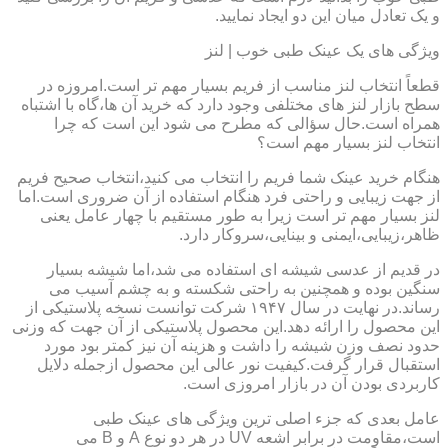
و یک تعادل میان این دو ایجاد نمایید.
ویژگی های یک عینک طبی خوب | لنز
قطعاً انتخاب لنز مناسب از فریم بسیار مهم تر است.امروزه در
سطح بازار لنز های مختلفی وجود دارد که خرید آن ها،گاه با اشتباه
همراه است.حال سؤالی که مطرح می شود این است که چرا
انتخاب لنز بسیار مهم است؟
هنگام خرید عینک شما فریم را انتخاب می کنید،انتخاب صحیح فریم
از جهت زیبایی و راحتی فرد هنگام استفاده از آن ضروری است.اما
لنز بسیار مهم تر است زیرا به طور مستقیم با چهار عامل یعنی
ظاهر،زیبایی،ایمنی و بینایی،سروکار دارد.
در قدیم از عدسی شیشه ای استفاده می شد،اما شیشه بسیار
سنگین بوده و همچنین به راحتی شکسته و به چشم آسیب می
رساند.در نهایت در سال ۱۹۴۷ شرکت توانست نسخه پلاستیکی از
این محصول را ارائه دهد.این محصول پلاستیکی از آن جهت که وزنی
حدود نصف وزن شیشه را داشت و هزینه آن نیز کمتر بود مورد
استقبال قرار گرفت.کیفیت نور عالی این محصول ازجمله دلایل
کاربردی بودن آن در بازار امروزی است.
عامل بعدی که جزء اصلی ترین ویژگی های عینک طبی
است،مقاومت در برابر اشعه UV در هر دو نوع A و B می