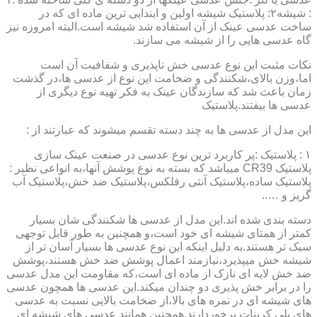
: شیشه۲: پلاستیک شیشه اولین و ابندایی ترین ماده ای که در
ساخت عدسی عینک از آن استفاده شد شیشه است.البته امروزه نیز
گاه عدسی هایی را از شیشه می سازند.
نکات مثبت این نوع عدسی خش ناپذیری و شفافیت آن است
اما،وزن بالای،شکنندگی و ضخامت این نوع از عدسی ها،در گذشت
زمان باعث شد که سازندگان عینک به فکر تهیه نوع دیگری از
عدسی ها بیفتند.پلاستیک
این مدل از عدسی ها به چند دسته تقسم میشوند که عبارتند از :
۱ : پلاستیک :پر کاربرد ترین نوع عدسی در صنعت عینک سازی
پلاستیک CR39 میباشد که بسته به نوع پوشش آنها،به انواعی نظیر :
پلاستیک ساده،پلاستیک آنتی رفلکس،پلاستیک ضد خش،پلاستیک آب
گریز و …..
دسته بندی شده اند.این مدل از عدسی ها شکنندگی شان بسیار
کمتر از همتای شیشه ای خود است،و همچنین به طور قابل توجهی
سبک تر هستند.به دلیل اینکه این نوع عدسی ها بسیار آسان تر از
شیشه خش میپذیرد،نیازمند اعمال پوشش ضد خش هستند،پوشش
ضد خش لایه ای نازک از ماده ای است،که مقاومت این مدل عدسی
را در برابر خش پذیری دو چندان میکند.این عدسی ها همچون عدسی
های شیشه ای در نمره های بالا،از ضخامت بالایی نسبت به عدسی
های پلی کربنات برخوردارند.همچنین همانند عدسی های شیشه ای