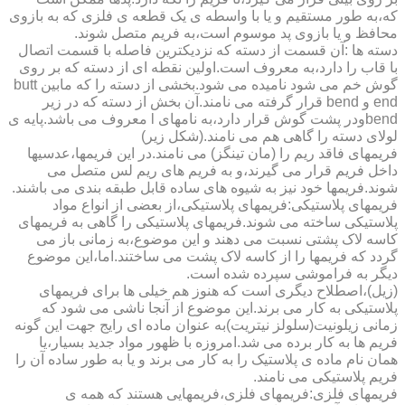
که،به طور مستقیم و یا با واسطه ی یک قطعه ی فلزی که به بازوی
محافظ و یا بازوی پد موسوم است،به فریم متصل شوند.
دسته ها :آن قسمت از دسته که نزدیکترین فاصله با قسمت اتصال
با قاب را دارد،به معروف است.اولین نقطه ای از دسته که بر روی
گوش خم می شود نامیده می شود.بخشی از دسته را که مابین butt
end و bend قرار گرفته می نامند.آن بخش از دسته که در زیر
bendودر پشت گوش قرار دارد،به نامهای l معروف می باشد.پایه ی
لولای دسته را گاهی هم می نامند.(شکل زیر)
فریمهای فاقد ریم را (مان تینگز) می نامند.در این فریمها،عدسیها
داخل فریم قرار می گیرند،و به فریم های ریم لس متصل می
شوند.فریمها خود نیز به شیوه های ساده قابل طبقه بندی می باشند.
فریمهای پلاستیکی:فریمهای پلاستیکی،از بعضی از انواع مواد
پلاستیکی ساخته می شوند.فریمهای پلاستیکی را گاهی به فریمهای
کاسه لاک پشتی نسبت می دهند و این موضوع،به زمانی باز می
گردد که فریمها را از کاسه لاک پشت می ساختند.اما،این موضوع
دیگر به فراموشی سپرده شده است.
(زیل)،اصطلاح دیگری است که هنوز هم خیلی ها برای فریمهای
پلاستیکی به کار می برند.این موضوع از آنجا ناشی می شود که
زمانی زیلونیت(سلولز نیتریت)به عنوان ماده ای رایج جهت این گونه
فریم ها به کار برده می شد.امروزه با ظهور مواد جدید بسیار،یا
همان نام ماده ی پلاستیک را به کار می برند و یا به طور ساده آن را
فریم پلاستیکی می نامند.
فریمهای فلزی:فریمهای فلزی،فریمهایی هستند که همه ی