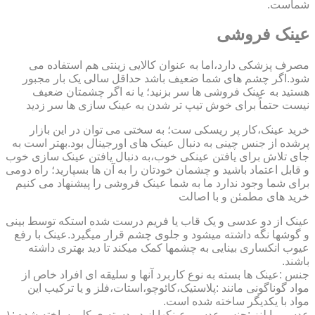
شماست.
عینک فروشی
مصرف پزشکی دارد،اما به عنوان کالایی زینتی هم استفاده می
شود.اگر چشم های شما ضعیف باشد حداقل سالی یک بار مجبور
هستید به عینک فروشی ها سر بزنید؛ یا نه اگر چشمتان ضعیف
نیست حتماً برای خوش تیپ تر شدن به عینک سازی ها سر زدید
خرید عینک،کار پر ریسکی ست؛ به سختی می توان در این بازار
پرشده از جنس چینی به دنبال عینک های اورجینال بود.بهتر است به
جای تلاش برای یافتن عینکی خوب،به دنبال یافتن عینک سازی خوب
و قابل اعتماد باشید و چشمان خودتان را به آن ها بسپارید؛ راه دومی
برای شما وجود ندارد ما به شما عینک فروشی را پیشنهاد می کنیم
خرید های مطمئن و با اصالت
عینک از دو عدسی و یک قاب یا فریم درست شده استکه توسط بینی
و گوشها نگه داشته میشود و جلوی چشم قرار میگیرد.عینک با رفع
عیوب انکساری بینایی به چشمها کمک میکند تا دید بهتری داشته
باشند.
جنس :عینک ها بسته به نوع کاربرد آنها و سلیقه ای افراد خاص از
مواد گوناگونی مانند :پلاستیک،کائوچو،استات،فلز و یا ترکیب این
مواد با یکدیگر ساخته شده است.
عدسی یا لنز :جنس عدسی عینکها از دو دسته ی کلی ساخته شده :۱