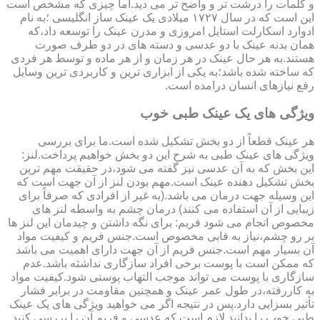
و کلمات را درشت تر و واضح تر می دید.اما چیزی که مشخص است
این است که در سال ۱۷۲۷ میلادی یک عینک ساز انگلیسی ؛به نام
ادوارد اسکارلت استایل امروزی و مدرن عینک را توسعه داد،که
همان بدنه عینک با دو عدسی و دسته های در دو طرف صورت
هستند.به هر حال عینک در هر زمان و از هر ماده و توسط هر فردی
که ساخته شده باشد؛به یکی از ابزاری ترین و کاربردی ترین وسایل
رفع نیازهای انسان درامده است.
ویژگی های یک عینک طبی خوب
هر عینک قطعاً از دو بخش تشکیل شده است.ما برای بررسی
ویژگی های عینک طبی به شرح این دو بخش خواهیم پرداخت.لنز:
این بخش که به آن عدسی نیز گفته می شود،در حقیقت مهم ترین
بخش تشکیل دهنده عینک است.مهم بودن لنز از آن جهت است که
این وسیله جهت درمان می باشد.(به غیر از افرادی که صرفاً برای
زیبایی از آن استفاده می کنند) درمان چشم به واسطه لنز های
مخصوص انجام می شود فریم: برای نگه داشتن و چیدمان این لنز ها
بر رو چشم،نیاز به قابی مخصوص است.جنس فریم و کیفیت مواد
آن بسیار مهم است.جنس فریم از آن جهت دارای اهمیت می باشد
که ممکن است با پوست برخی افراد سازگاری نداشته باشد.عدم
سازگاری با پوست می تواند موجب التهاب پوستی شود.کیفیت مواد
به کاررفته،در طول عمر عینک و همچنین مقاومت در برابر فشار
تأثیر بسزایی دارد.پس در نتیجه اگر می خواهید ویژگی های یک عینک
طبی خوب را بدانید لازم است که عدسی و فریم آن را بررسی کنید