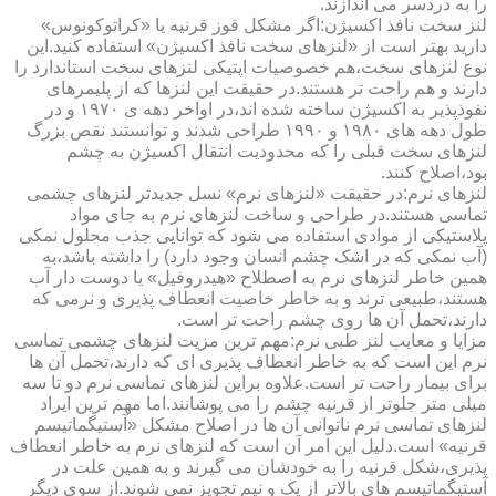
را به دردسر می اندازند.
لنز سخت نافذ اکسیژن:اگر مشکل قوز قرنیه یا «کراتوکونوس»
دارید بهتر است از «لنزهای سخت نافذ اکسیژن» استفاده کنید.این
نوع لنزهای سخت،هم خصوصیات اپتیکی لنزهای سخت استاندارد را
دارند و هم راحت تر هستند.در حقیقت این لنزها که از پلیمرهای
نفوذپذیر به اکسیژن ساخته شده اند،در اواخر دهه ی ۱۹۷۰ و در
طول دهه های ۱۹۸۰ و ۱۹۹۰ طراحی شدند و توانستند نقص بزرگ
لنزهای سخت قبلی را که محدودیت انتقال اکسیژن به چشم
بود،اصلاح کنند.
لنزهای نرم:در حقیقت «لنزهای نرم» نسل جدیدتر لنزهای چشمی
تماسی هستند.در طراحی و ساخت لنزهای نرم به جای مواد
پلاستیکی از موادی استفاده می شود که توانایی جذب محلول نمکی
(آب نمکی که در اشک چشم انسان وجود دارد) را داشته باشد،به
همین خاطر لنزهای نرم به اصطلاح «هیدروفیل» یا دوست دار آب
هستند،طبیعی ترند و به خاطر خاصیت انعطاف پذیری و نرمی که
دارند،تحمل آن ها روی چشم راحت تر است.
مزایا و معایب لنز طبی نرم:مهم ترین مزیت لنزهای چشمی تماسی
نرم این است که به خاطر انعطاف پذیری ای که دارند،تحمل آن ها
برای بیمار راحت تر است.علاوه براین لنزهای تماسی نرم دو تا سه
میلی متر جلوتر از قرنیه چشم را می پوشانند.اما مهم ترین ایراد
لنزهای تماسی نرم ناتوانی آن ها در اصلاح مشکل «آستیگماتیسم
قرنیه» است.دلیل این امر آن است که لنزهای نرم به خاطر انعطاف
پذیری،شکل قرنیه را به خودشان می گیرند و به همین علت در
آستیگماتیسم های بالاتر از یک و نیم تجویز نمی شوند.از سوی دیگر