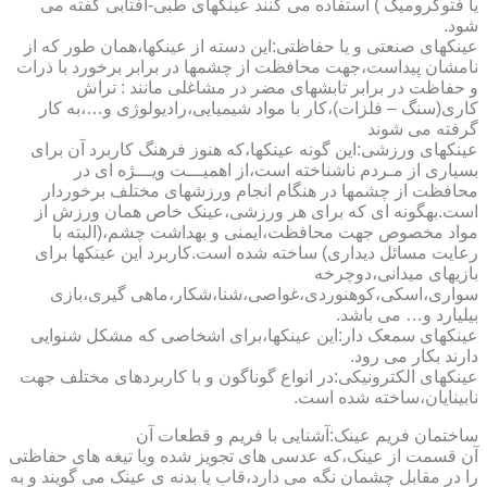
یا فتوکرومیک ) استفاده می کنند عینکهای طبی-آفتابی گفته می
شود.
عینکهای صنعتی و یا حفاظتی:این دسته از عینکها،همان طور که از
نامشان پیداست،جهت محافظت از چشمها در برابر برخورد با ذرات
و حفاظت در برابر تابشهای مضر در مشاغلی مانند : تراش
کاری(سنگ – فلزات)،کار با مواد شیمیایی،رادیولوژی و…،به کار
گرفته می شوند
عینکهای ورزشی:این گونه عینکها،که هنوز فرهنگ کاربرد آن برای
بسیاری از مـردم ناشناخته است،از اهمیـــت ویـــژه ای در
محافظت از چشمها در هنگام انجام ورزشهای مختلف برخوردار
است.به­گونه ای که برای هر ورزشی،عینک خاص همان ورزش از
مواد مخصوص جهت محافظت،ایمنی و بهداشت چشم،(البته با
رعایت مسائل دیداری) ساخته شده است.کاربرد این عینکها برای
بازیهای میدانی،دوچرخه
سواری،اسکی،کوهنوردی،غواصی،شنا،شکار،ماهی گیری،بازی
بیلیارد و… می باشد.
عینکهای سمعک دار:این عینکها،برای اشخاصی که مشکل شنوایی
دارند بکار می رود.
عینکهای الکترونیکی:در انواع گوناگون و با کاربردهای مختلف جهت
نابینایان،ساخته شده است.
ساختمان فریم عینک:آشنایی با فریم و قطعات آن
آن قسمت از عینک،که عدسی های تجویز شده ویا تیغه های حفاظتی
را در مقابل چشمان نگه می دارد،قاب یا بدنه ی عینک می گویند و به