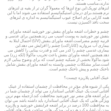
ندارند،مناسب هستند.
لنزهای توریک:این نوع لنزها که معمولاً گران تر از بقیه ی لنزهای
نرم هستند،برای درمان آستیگماتیسم استفاده می شوند اما با این
همه کارایی برای اصلاح عیوب آستیگماتیسم به اندازه ی لنزهای
سخت نافذ اکسیژن نیست.
چشم و خطرات اشعه ماورای بنفش نور خورشید اشعه ماورای
بنفش نور خورشید به پوست آسیب می زند.همچنین برای عدسی و
قرنیه چشم مضراست.اشعه ماورای بنفش (UV) احتمال ابتلا به
بیماری آب مروارید (کاتاراکت) چشم را افزایش می دهد.این
بیماری،عدسی چشم را کدر می کند و قدرت بینایی را کاهش می
دهد.همچنین اشعه ماورای بنفش باعث تخریب ماکولا (لکه زرد) می
شود.ماکولا بخشی از شبکیه چشم است که برای وضوح بینایی لازم
است.سایر مشکلات چشمی وابسته به اشعه ماورای بنفش شامل
ناخنک چشم و پیش ناخنک چشم است.
عینک آفتابی پلاریزه چیست؟
یکی از شیوه های مؤثر در محافظت از چشمان استفاده از عینک
آفتابی است.یک عینک آفتابی استاندارد می تواند از چشمان شما در
برابر اشعه های مضر نور خورشید محافظت کند.ازجمله مهم ترین
ویژگی هایی که یک عینک آفتابی استاندارد باید داشته باشد می توان
به محافظت 100 درصد در برابر اشعه فرابنفش خورشید و پلاریزه
بودن آن اشاره کرد.هردو این ویژگی ها در ساخت عینک های آفتابی