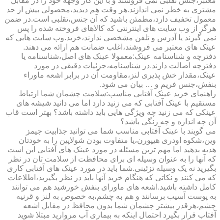
معتبر،جنس تقلبی نمی فروشند و با این کار وجهه خود را در مقابل
مشتری به خطر نمی اندازند.هر وقت هم دیدید،محصولی بیش از حد
معمول تخفیف دارد،مطمئن باشید که آن جنس،تقلبی است.در ضمن
هرگز از وب سایت های اینترنتی که کالاهای فروخته شده را پس
نمی گیرند یا آدرس و تلفن مشخصی ندارند،خرید.وب سایت هایی که
عینک های معتبر می فروشند،اغلب ضمانت هم ارائه می دهند.
دفترچه و شناسنامه عینک:معمولا عینک های اصل،شناسنامه یا
دفترچه اصالت دارند.در شناسنامه،جزئیات دقیقی در مورد
عینک،مقدار خش پذیری لنز،مقاومت آن در برابر اشعه ماوراء
بنفش،جنس فریم و … بیان می شود.
راهنمای خرید عینک آفتابی مناسب:سلامت چشمان شما ارتباط
مستقیم با عینک آفتابی که می زنید دارد اما می دانید شیشه های
عینکی که می زنید چه ویژگی هایی باید داشته باشد؟ بهتر است قاب
آن چه اندازه و چه رنگی باشد؟
می گویند با عینک آفتابی مناسب شما می توانید جذابیت جیمز
وین،شکوه اودری هیپورن،یا متفاوت بودن شولاپین را به خودتان
هدیه بدهید اما مهم ترین مسئله در مورد عینک های آفتابی این است
که آنها را به عنوان وسیله ای برای محافظت از سلامت تان در نظر
بگیرید نه یک وسیله تزئینی.شما باید در مورد عینک های آفتابی کاری
که می کنند و نکاتی که هنگام خرید آنها باید در نظر بگیرید،اطلاعات
کامل داشته باشید.اشعه های ماورای بنفش خورشید هم می توانند
به پوست آسیب برسانند و هم به چشم،به خصوص به لنز و قرنیه
چشم،هرقدر بیشتر چشمان شما بدون محافظ در مقابل اشعه
آفتاب قرار بگیرد احتمال اینکه به بیماری آب مروارید مبتلا شوید