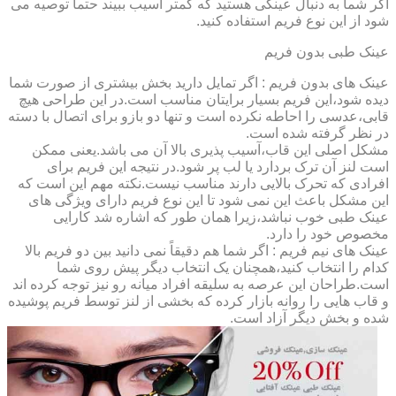
اگر شما به دنبال عینکی هستید که کمتر آسیب ببیند حتماً توصیه می
شود از این نوع فریم استفاده کنید.
عینک طبی بدون فریم
عینک های بدون فریم : اگر تمایل دارید بخش بیشتری از صورت شما
دیده شود،این فریم بسیار برایتان مناسب است.در این طراحی هیچ
قابی،عدسی را احاطه نکرده است و تنها دو بازو برای اتصال با دسته
در نظر گرفته شده است.
مشکل اصلی این قاب،آسیب پذیری بالا آن می باشد.یعنی ممکن
است لنز آن ترک بردارد یا لب پر شود.در نتیجه این فریم برای
افرادی که تحرک بالایی دارند مناسب نیست.نکته مهم این است که
این مشکل باعث این نمی شود تا این نوع فریم دارای ویژگی های
عینک طبی خوب نباشد،زیرا همان طور که اشاره شد کارایی
مخصوص خود را دارد.
عینک های نیم فریم : اگر شما هم دقیقاً نمی دانید بین دو فریم بالا
کدام را انتخاب کنید،همچنان یک انتخاب دیگر پیش روی شما
است.طراحان این عرصه به سلیقه افراد میانه رو نیز توجه کرده اند
و قاب هایی را روانه بازار کرده که بخشی از لنز توسط فریم پوشیده
شده و بخش دیگر آزاد است.