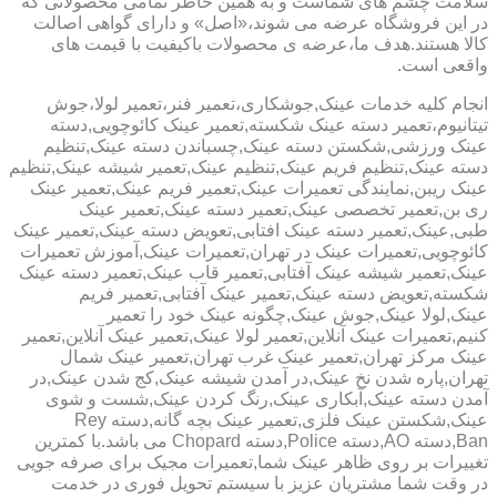
سلامت چشم های شماست و به همین خاطر تمامی محصولاتی که
در این فروشگاه عرضه می شوند،«اصل» و دارای گواهی اصالت
کالا هستند.هدف ما،عرضه ی محصولات باکیفیت با قیمت های
واقعی است.
انجام کلیه خدمات عینک,جوشکاری،تعمیر فنر،تعمیر لولا،جوش
تیتانیوم،تعمیر دسته عینک شکسته,تعمیر عینک کائوچویی,دسته
عینک ورزشی,شکستن دسته عینک,چسباندن دسته عینک,تنظیم
دسته عینک,تنظیم فریم عینک,تنظیم عینک,تعمیر شیشه عینک,تنظیم
عینک ریبن,نمایندگی تعمیرات عینک,تعمیر فریم عینک,تعمیر عینک
ری بن,تعمیر تخصصی عینک,تعمیر دسته عینک,تعمیر عینک
طبی,عینک,تعمیر دسته عینک افتابی,تعویض دسته عینک,تعمیر عینک
کائوچویی,تعمیرات عینک در تهران,تعمیرات عینک,آموزش تعمیرات
عینک,تعمیر شیشه عینک آفتابی,تعمیر قاب عینک,تعمیر دسته عینک
شکسته,تعویض دسته عینک,تعمیر عینک آفتابی,تعمیر فریم
عینک,لولا عینک,جوش عینک,چگونه عینک خود را تعمیر
کنیم,تعمیرات عینک آنلاین,تعمیر لولا عینک,تعمیر عینک آنلاین,تعمیر
عینک مرکز تهران,تعمیر عینک غرب تهران,تعمیر عینک شمال
تهران,پاره شدن نخ عینک,در آمدن شیشه عینک,کج شدن عینک,در
آمدن دسته عینک,آبکاری عینک,رنگ کردن عینک,شست و شوی
عینک,شکستن عینک فلزی,تعمیر عینک بچه گانه,دسته Rey
Ban,دسته AO,دسته Police,دسته Chopard می باشد.با کمترین
تغییرات بر روی ظاهر عینک شما,تعمیرات مجیک برای صرفه جویی
در وقت شما مشتریان عزیز با سیستم تحویل فوری در خدمت