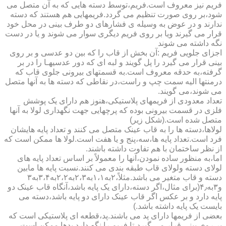
فریم نیز معروف است.فریم،توسط دسته هایی که به آن متصل می
شود،بر روی صورت تنظیم می گردد.فریمهایی هم هستند که دسته
ندارند و در عوض به وسیله ی فشارهای دو طرف بینی در محل خود
قرار می گیرند ویا بر روی فریم دیگری سوار می شوند و یا در دست
نگه داشته می شوند
اجزای جلویی فریم :آن بخش از قاب را که بین دو عدسی و بر روی
بینی قرار می گیرد را پل گویند و لبه ای که دور عدسیهـا را در بر
گرفته،به حدقه معروف است.به قسمتهای بیرونی جلوی قاب که
درمنتها الیه سمت چپ و راست،در نقاطی که دسته ها به آنها متصل
می شوند،می گویند.
تعداد معدودی از فریمهای پلاستیکی،هنوز هم دارای یک پوشش
فلزی در قسمت بیرونی بوده که پرچهایی جهت نگهداری لولا به آنها
متصل شده است.(شکل زیر)
لولاها،دسته ها را به قاب عینک متصل می کنند و تعداد پایه هایشان
فرد است.تعداد پایه ها،سه،پنج و یا هفت است.لولا ها ممکن است که
از نظر ساختمان با هم تفاوت داشته باشند.
اما،به منظور ساده نمودن،آنها را معمولاً بر اساس تعداد پایه های
لولای دسته ولولای قاب طبقه بندی می کنند.نسبت پایه ها مابین
دسته و قاب متغیر می باشد.مثلاً،۲به۱،۱به۲،۳به۲،۲به۳،۴به۳
و۳به۴٫(برای مثال،اگر دسته،دارای یک پایه باشد،آنگاه قاب عینک دو
پایه دارد و بر عکس اگر قاب عینک دارای دو پایه باشد،دسته می
بایست یک پایه داشته باشد.)
بعضی از فریمها دارای پد می باشند.پد،قطعه ای پلاستیکی است که
بر روی بینی قرار می گیرد،تا فریم را نگه دارد.پدها ممکن است