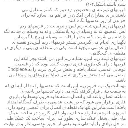
شده باشند.(شکل۴-۱)
فریمهای نیم تنه ی مخصوص دید دور که کمتر متداول می
باشند،برای بیماران این امکان را فراهم می سازد که برای
خواندن،از زیر عدسیها نگاه کنند.
فریمهای ریم لس،شبه ریم لس و نیومانت:در فریمهای ریم
لس،عدسیها نه به وسیله ی زه پلاستیکی و نه به وسیله ی حدقه نگه
داشته می شوند.بلکه،بیشتر اوقات به وسیله ی پیچ یا گیره این
نگهداری انجام می گیرد.در بیشتر فریمهای ریم لس،دو نقطه ی
اتصال برای عدسی موجود است.یکی در منطقه ی بینی و دیگری در
منطقه ی گیجگاهی.
فریمهای نیمه ریم لس،مشابه ریم لس می باشند،بجز آنکه این
فریمها دارای یک بازوی فلزی تقویت کننده بوده که در قسمت
فوقانی عدسی،امتداد یافته و بخش مرکزی فریم را به Endpiece
متصل می کنند.بخش مرکزی شامل دماغه،بازوهای پد و پدها می
باشد.
نیومانت یک نوع فریم ریم لس است که عدسیها را تنها از لبه ای که
به سمت بینی قرار گرفته نگه می دارد.عدسیها در ناحیه ی
دماغه،اتصال یافته اند و اتصال دسته ها به فریم،توسط یک بازوی
فلزی برقرار می شود که در پشت عدسی به طرف گیجگاه امتداد
یافته است.بنابراین،تنها یک نقطه ی اتصال برای عدسی وجود دارد.
امروزه با توجه به انواع مختلف مواد قابل کاربرد در ساخت عینک
های طبی شغل عینک سازی بطور کلی،برای ساخت یک عینک طبی
مراحل زیادی را باید طی نمود یعنی از تجویز عدسی،آغاز و در نهایت