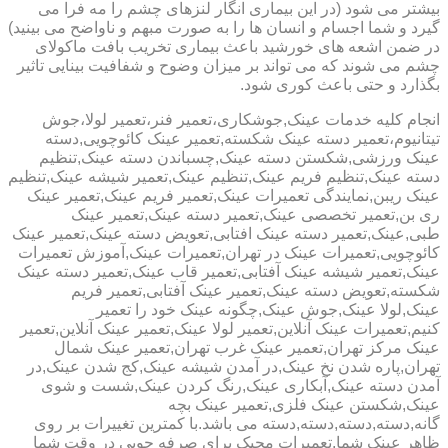
بیشتر می شود (در این بیماری انگار لنزهای چشم را مه فرا می
گیرد و شما اجسام و انسان ها را به صورت مبهم و ناواضح می بینید)
در ضمن اشعه های خورشید باعث بیماری تخریب بافت ماکولای
چشم می شوند که می تواند بر میزان وضوح و شفافیت بینایی تاثیر
بگذارد و حتی باعث کوری شود.
انجام کلیه خدمات عینک,جوشکاری،تعمیر فنر،تعمیر لولا،جوش
تیتانیوم،تعمیر دسته عینک شکسته,تعمیر عینک کائوچویی,دسته
عینک ورزشی,شکستن دسته عینک,چسباندن دسته عینک,تنظیم
دسته عینک,تنظیم فریم عینک,تنظیم عینک,تعمیر شیشه عینک,تنظیم
عینک ریبن,نمایندگی تعمیرات عینک,تعمیر فریم عینک,تعمیر عینک
ری بن,تعمیر تخصصی عینک,تعمیر دسته عینک,تعمیر عینک
طبی,عینک,تعمیر دسته عینک افتابی,تعویض دسته عینک,تعمیر عینک
کائوچویی,تعمیرات عینک در تهران,تعمیرات عینک,آموزش تعمیرات
عینک,تعمیر شیشه عینک آفتابی,تعمیر قاب عینک,تعمیر دسته عینک
شکسته,تعویض دسته عینک,تعمیر عینک آفتابی,تعمیر فریم
عینک,لولا عینک,جوش عینک,چگونه عینک خود را تعمیر
کنیم,تعمیرات عینک آنلاین,تعمیر لولا عینک,تعمیر عینک آنلاین,تعمیر
عینک مرکز تهران,تعمیر عینک غرب تهران,تعمیر عینک شمال
تهران,پاره شدن نخ عینک,در آمدن شیشه عینک,کج شدن عینک,در
آمدن دسته عینک,آبکاری عینک,رنگ کردن عینک,شست و شوی
عینک,شکستن عینک فلزی,تعمیر عینک بچه
گانه,دسته,دسته,دسته,دسته می باشد.با کمترین تغییرات بر روی
ظاهر عینک شما,تعمیرات مجیک برای صرفه جویی در وقت شما