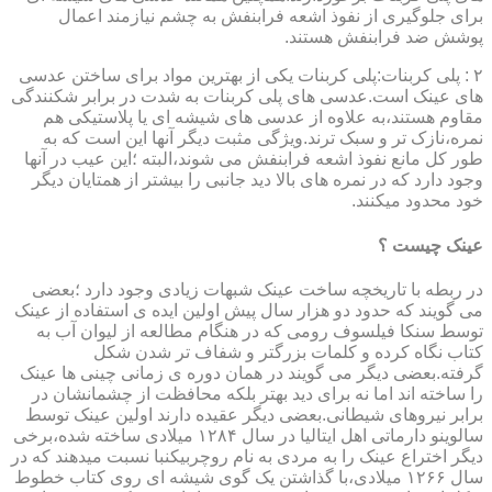
برای جلوگیری از نفوذ اشعه فرابنفش به چشم نیازمند اعمال
پوشش ضد فرابنفش هستند.
۲ : پلی کربنات:پلی کربنات یکی از بهترین مواد برای ساختن عدسی
های عینک است.عدسی های پلی کربنات به شدت در برابر شکنندگی
مقاوم هستند،به علاوه از عدسی های شیشه ای یا پلاستیکی هم
نمره،نازک تر و سبک ترند.ویژگی مثبت دیگر آنها این است که به
طور کل مانع نفوذ اشعه فرابنفش می شوند،البته ؛این عیب در آنها
وجود دارد که در نمره های بالا دید جانبی را بیشتر از همتایان دیگر
خود محدود میکنند.
عینک چیست ؟
در ربطه با تاریخچه ساخت عینک شبهات زیادی وجود دارد ؛بعضی
می گویند که حدود دو هزار سال پیش اولین ایده ی استفاده از عینک
توسط سنکا فیلسوف رومی که در هنگام مطالعه از لیوان آب به
کتاب نگاه کرده و کلمات بزرگتر و شفاف تر شدن شکل
گرفته.بعضی دیگر می گویند در همان دوره ی زمانی چینی ها عینک
را ساخته اند اما نه برای دید بهتر بلکه محافظت از چشمانشان در
برابر نیروهای شیطانی.بعضی دیگر عقیده دارند اولین عینک توسط
سالوینو دارماتی اهل ایتالیا در سال ۱۲۸۴ میلادی ساخته شده،برخی
دیگر اختراع عینک را به مردی به نام روچربیکنبا نسبت میدهند که در
سال ۱۲۶۶ میلادی،با گذاشتن یک گوی شیشه ای روی کتاب خطوط