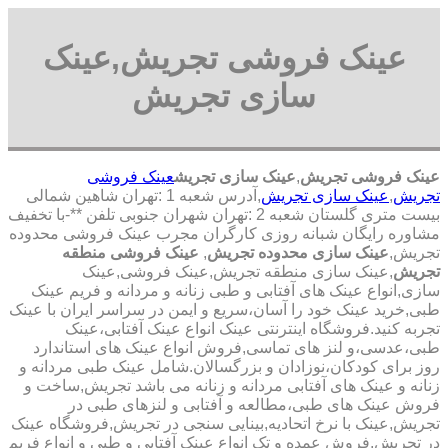
عینک فروشی تجریش,عینک
سازی تجریش
عینک فروشی تجریش
,
عینک سازی تجریش
عینک فروشی
تجریش
,
عینک سازی تجریش
,آدرس شعبه 1 :تهران شاهین شمالی
بیست متری گلستان شعبه 2 :تهران شهران جنوبی تلفن **-با تخفیف
مشاوره رایگان شبانه روزی کارگران مجرب عینک فروشی محدوده
تجریش,
عینک سازی محدوده تجریش
,
عینک فروشی منطقه
تجریش
,عینک سازی منطقه تجریش,عینک فروشی,عینک
سازی,انواع عینک های آفتابی و طبی زنانه و مردانه و فریم عینک
طبی,خرید عینک خود را آسان،سریع و ایمن در سراسر ایران با عینک
تجربه کنید.فروشگاه اینترنتی عینک انواع عینک آفتابی،عینک
طبی،عدسی،و لنز های تماسی,فروش انواع عینک های استاندارد
روز برای کودکان،نوزادان و بزرگسالان.شامل عینک طبی مردانه و
زنانه و عینک های آفتابی مردانه و زنانه می باشد تجریش,ساخت و
فروش عینک های طبی،مطالعه و آفتابی و لنزهای طبی در
تجریش,عینک با نرخ اتحادیه,بینایی سنجی در تجریش,فروشگاه عینک
در تجریش,فروش عمده و تک انواع عینک آفتابی و طبی و انواع فریم