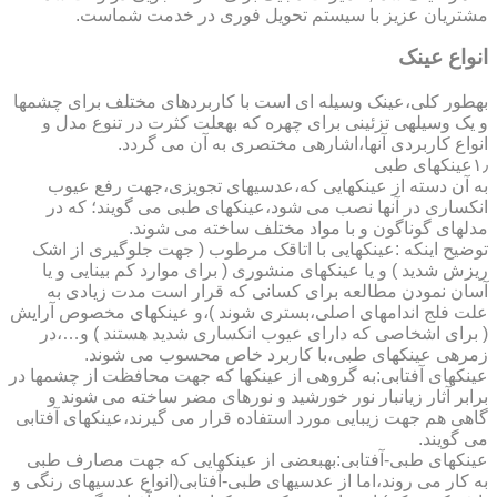
مشتریان عزیز با سیستم تحویل فوری در خدمت شماست.
انواع عینک
به­طور کلی،عینک وسیله ای است با کاربردهای مختلف برای چشمها
و یک وسیله­ی تزئینی برای چهره که به­علت کثرت در تنوع مدل و
انواع کاربردی آنها،اشاره­ی مختصری به آن می گردد.
۱٫عینکهای طبی
به آن دسته از عینکهایی که،عدسیهای تجویزی،جهت رفع عیوب
انکساری در آنها نصب می شود،عینکهای طبی می گویند؛ که در
مدلهای گوناگون و با مواد مختلف ساخته می شوند.
توضیح اینکه :عینکهایی با اتاقک مرطوب ( جهت جلوگیری از اشک
ریزش شدید ) و یا عینکهای منشوری ( برای موارد کم بینایی و یا
آسان نمودن مطالعه برای کسانی که قرار است مدت زیادی به
علت فلج اندامهای اصلی،بستری شوند )،و عینکهای مخصوص آرایش
( برای اشخاصی که دارای عیوب انکساری شدید هستند ) و…،در
زمره­ی عینکهای طبی،با کاربرد خاص محسوب می شوند.
عینکهای آفتابی:به گروهی از عینکها که جهت محافظت از چشمها در
برابر آثار زیانبار نور خورشید و نورهای مضر ساخته می شوند و
گاهی هم جهت زیبایی مورد استفاده قرار می گیرند،عینکهای آفتابی
می گویند.
عینکهای طبی-آفتابی:به­بعضی از عینکهایی که جهت مصارف طبی
به کار می روند،اما از عدسیهای طبی-آفتابی(انواع عدسیهای رنگی و