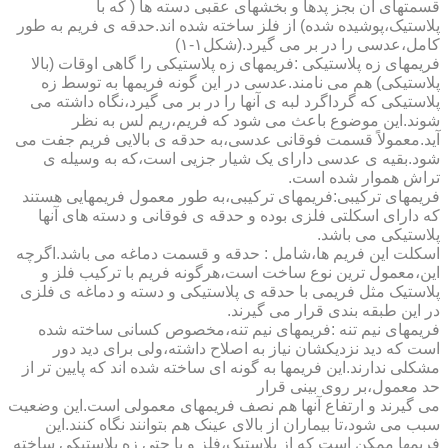
قسمتهای آن بجز پدها و بخشهای عقبی دسته ها ( که با
پلاستیک،پوشیده شده) از فلز ساخته شده اند.حدقه ی فریم به طور
کامل،عدسی را در بر می گیرد.(شکل۱-۱)
فریمهای زه پلاستیکی :فریمهای زه پلاستیکی را گاهی اوقات (بالا
پلاستیکی) هم می نامند.عدسی در این گونه فریمها به توسط زه
پلاستیکی که گرداگرد لبه ی آنها را در بر می گیرد،نگاه داشته می
شوند.این موضوع باعث می شود که فریم،ریم لس به نظر
آید.معمولاً قسمت فوقانی عدسی،به حدقه ی بالایی فریم جفت می
شود.بقیه ی عدسی دارای یک شیار جزیی است،که به وسیله ی
تراش هموار شده است.
فریمهای ترکیبی:فریمهای ترکیبی،به طور معمول فریمهایی هستند
که دارای اسکلتی فلزی بوده و حدقه ی فوقانی و دسته های آنها
پلاستیکی می باشد.
اسکلت این فریم ها،شامل : حدقه و قسمت دماغه می باشد.اگرچه
این،معمول ترین نوع ساخت است،هرگونه فریم با ترکیب فلز و
پلاستیک مثل فریمی با حدقه ی پلاستیکی و دسته و دماغه ی فلزی
در این طبقه بندی قرار می گیرند.
فریمهای نیم تنه :فریمهای نیم تنه،مخصوص کسانی ساخته شده
است که دید نزدیکشان نیاز به اصلاح داشته،ولی برای دید دور
مشکلی ندارند.این فریمها به گونه ای ساخته شده اند که پایین تر از
حد معمول،بر روی بینی قرار
می گیرند و ارتفاع آنها هم نصف فریمهای معمولی است.این وضعیت
سبب می شود،تا بیماران از بالای عینک هم بتوانند نگاه کنند.این
فریمها ممکن است که از پلاستیک،فلز و یا حتی زه پلاستیکی ساخته