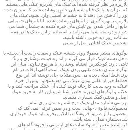
پلاریزه در نظر گرفته شده اند.عینک های پلاریزه عینک هایی هستند
که لنز آن ها با یک فیلم شیمیایی خاص پوشانده شده که میزان شدت
نور را کاهش می دهند تا به چشم ها آسیبی وارد نشود.عینک های
پلاریزه با بهره گیری از لنزهای پوشانده شده با فیلترهای شیمیایی
مانع از داخل شدن این تابش های خیره کننده به چشمان شما می
شوند و درنتیجه شما می توانید با استفاده از این عینک ها در همه
ساعات روز دید خوبی داشته باشید.
تشخیص عینک آفتابی اصل از تقلبی
لوگوهای معتبر معمولا روی شیشه عینک و سمت راست آن،دسته یا
داخل دسته عینک قرار می گیرند و اندازه،فونت نوشتاری و رنگ
ثابتی دارند.کوچکترین اشتباه نوشتاری یا هر نوع تفاوتی میان این
لوگوها،نشان دهنده تقلبی بودن عینک است.گاهی اوقات در نام
برند،غلط املایی دیده می شود.مثلا به جای نوشته اند:.این نوع
خطاها،خبر از تقلبی بودن عینک می دهد.همچنین پیش از خرید
عینک،به وب سایت کارخانه تولید کننده آن عینک مراجعه کنید و با
علائم و لوگوهای آن برند خاص آشنا شوید.این کار به خرید عینک
اصل و معتبر،کمک بسیاری مینماید.
بررسی شماره مدل عینک درج شماره مدل روی تمام
محصولات،قانونی جهانی است و در ضمن فرقی نمی کند که
محصول را از طریق فروشگاه یا آنلاین بخرید.باید عینک خریداری
شده،شماره مدل داشته باشد.
فروشنده معتبر:معمولا سایت های اینترنتی یا فروشگاه های