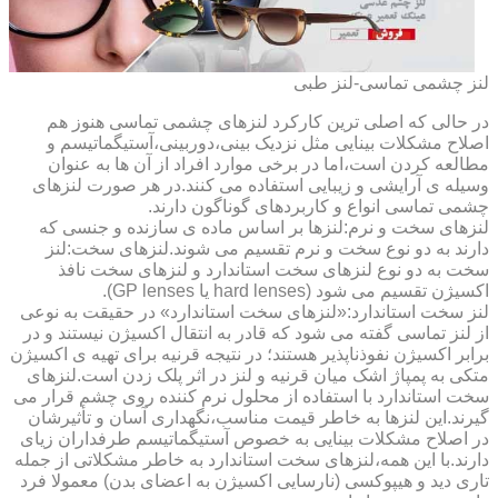
لنز چشمی تماسی-لنز طبی
در حالی که اصلی ترین کارکرد لنزهای چشمی تماسی هنوز هم
اصلاح مشکلات بینایی مثل نزدیک بینی،دوربینی،آستیگماتیسم و
مطالعه کردن است،اما در برخی موارد افراد از آن ها به عنوان
وسیله ی آرایشی و زیبایی استفاده می کنند.در هر صورت لنزهای
چشمی تماسی انواع و کاربردهای گوناگون دارند.
لنزهای سخت و نرم:لنزها بر اساس ماده ی سازنده و جنسی که
دارند به دو نوع سخت و نرم تقسیم می شوند.لنزهای سخت:لنز
سخت به دو نوع لنزهای سخت استاندارد و لنزهای سخت نافذ
اکسیژن تقسیم می شود (hard lenses یا GP lenses).
لنز سخت استاندارد:«لنزهای سخت استاندارد» در حقیقت به نوعی
از لنز تماسی گفته می شود که قادر به انتقال اکسیژن نیستند و در
برابر اکسیژن نفوذناپذیر هستند؛ در نتیجه قرنیه برای تهیه ی اکسیژن
متکی به پمپاژ اشک میان قرنیه و لنز در اثر پلک زدن است.لنزهای
سخت استاندارد با استفاده از محلول نرم کننده روی چشم قرار می
گیرند.این لنزها به خاطر قیمت مناسب،نگهداری آسان و تأثیرشان
در اصلاح مشکلات بینایی به خصوص آستیگماتیسم طرفداران زیای
دارند.با این همه،لنزهای سخت استاندارد به خاطر مشکلاتی از جمله
تاری دید و هیپوکسی (نارسایی اکسیژن به اعضای بدن) معمولا فرد