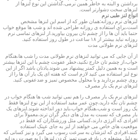
برداشتن و البته به خاطر همین نرمی،گذاشتن این نوع لنزها از
لنزهای سخت دشوارتر است.
انواع لنز طبی نرم
لنزهای نرم روزانه:همان طور که از اسم این لنزها مشخص
است،برای استفاده ی روزانه طراحی شده اند و شب ها موقع خواب
حتما باید آن ها را از چشم تان بیرون بیاورید.از لنزهای تماسی نرم
روزانه نباید بیشتر از ۱۸ ساعت در طول روز استفاده کنید.
لنزهای نرم طولانی مدت
از آن جایی که می توانید لنزهای نرم طولانی مدت را شب ها،هنگام
خواب،از چشم تان خارج نکنید،خطر عفونت چشم با این لنزها بیشتر
است و به همین دلیل کمتر پیشنهاد می شوند.یادتان باشد اگر از این
نوع لنز استفاده می کنید لازم است که هفته ای یک بار آن ها را از
روی چشم بردارید و با محلول مخصوص تمیز و ضدعفونی کنید.
لنزهای نرم یک بار مصرف
لنزهای نرم یک بار مصرف را هم نمی توانید شب ها هنگام خواب در
چشم تان نگه دارید،چون عمر مفید استفاده از این نوع لنزها فقط
یک روز است و شب،هنگام خواب،باید دور انداخته شوند.لنزهای یک
بار مصرف که نسبت به مدل های دیگر گران ترند،معمولاً برای
افرادی که آلرژی دارند،کسانی مثل ورزشکاران که فقط در
موقعیت های خاص می خواهند از لنز به جای عینک استفاده
کنند،افرادی که لنزشان به سرعت رسوب می گیرد و نیز کسانی که
به دلیل مشغله ی زیاد فرصت تمیز کردن لنزها را به صورت روزانه