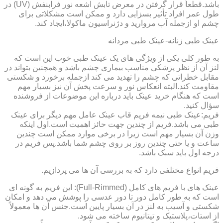
باشد.قطعاً قرار گرفتن در معرض تابش اشعه نور فرابنفش (UV) در
طول عمر افراد تأثیر بسزایی دارد و ممکن است مشکلاتی برای
چشم او ازجمله آب مروارید و دژنراسیون ماکولا،ایجاد کند.
عینک طبی زنانه-عینک طبی مردانه
به طور کلی یکی از ویژگی های یک عینک طبی خوب این است که
لنز آن از نظر پزشکی مناسب بیماری چشم باشد و همچنین بتواند در
مقابل خطراتی که چشم را تهدید می کند ازجمله برخورد و شکستی
مقاومت کند.البته انعکاس نور و سرعت پخش آن نیز بسیار مهم
است که هنگام خرید عینک باید درباره این موضوعات از فروشنده
سؤال کنید.
فریم:عینک طبی نیمه فریم قاب عینک عامل مهم دیگر برای عینک
طبی می باشد.فریم از چندین جهت حائز اهمیت است.اول اینکه
وزن آن بسیار مهم است زیرا در برخی موارد ممکن است چندین
ساعت و یا حتی چندین روز بر روی چشم شما باشد.پس فریم در
درجه اول باید سبک باشد.
فریم انواع مختلفی دارد که به بررسی آن ها می پردازیم.
عینک های با فریم های کامل (Full-Rimmed): این فریم به گونه ای
است که به طور کامل دور تا دور عدسی را پوشش می دهد و امکان
شکستی و آسیب به لنز در آن بسیار پایین است.جنس آن ها معمولاً
از استات،پلاستیک و تیتانیوم ساخته می شود.