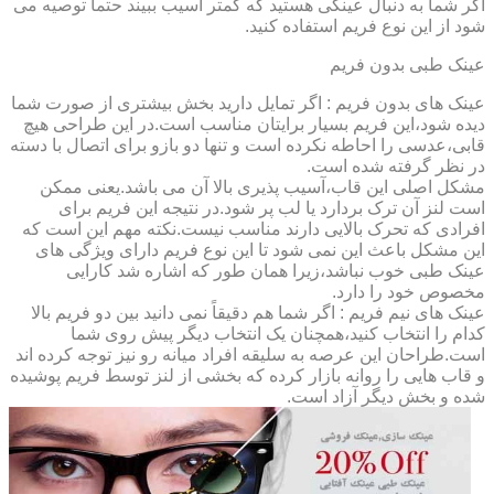
اگر شما به دنبال عینکی هستید که کمتر آسیب ببیند حتماً توصیه می
شود از این نوع فریم استفاده کنید.
عینک طبی بدون فریم
عینک های بدون فریم : اگر تمایل دارید بخش بیشتری از صورت شما
دیده شود،این فریم بسیار برایتان مناسب است.در این طراحی هیچ
قابی،عدسی را احاطه نکرده است و تنها دو بازو برای اتصال با دسته
در نظر گرفته شده است.
مشکل اصلی این قاب،آسیب پذیری بالا آن می باشد.یعنی ممکن
است لنز آن ترک بردارد یا لب پر شود.در نتیجه این فریم برای
افرادی که تحرک بالایی دارند مناسب نیست.نکته مهم این است که
این مشکل باعث این نمی شود تا این نوع فریم دارای ویژگی های
عینک طبی خوب نباشد،زیرا همان طور که اشاره شد کارایی
مخصوص خود را دارد.
عینک های نیم فریم : اگر شما هم دقیقاً نمی دانید بین دو فریم بالا
کدام را انتخاب کنید،همچنان یک انتخاب دیگر پیش روی شما
است.طراحان این عرصه به سلیقه افراد میانه رو نیز توجه کرده اند
و قاب هایی را روانه بازار کرده که بخشی از لنز توسط فریم پوشیده
شده و بخش دیگر آزاد است.