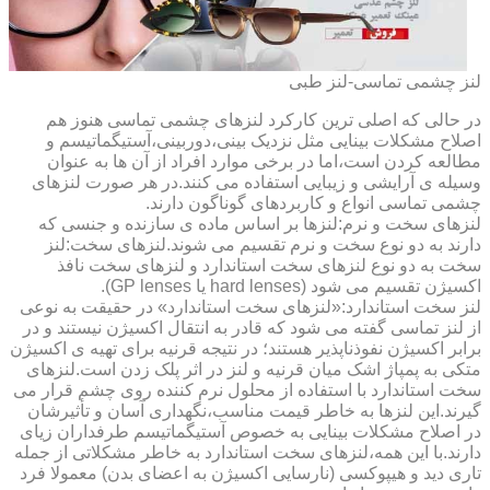
لنز چشمی تماسی-لنز طبی
در حالی که اصلی ترین کارکرد لنزهای چشمی تماسی هنوز هم
اصلاح مشکلات بینایی مثل نزدیک بینی،دوربینی،آستیگماتیسم و
مطالعه کردن است،اما در برخی موارد افراد از آن ها به عنوان
وسیله ی آرایشی و زیبایی استفاده می کنند.در هر صورت لنزهای
چشمی تماسی انواع و کاربردهای گوناگون دارند.
لنزهای سخت و نرم:لنزها بر اساس ماده ی سازنده و جنسی که
دارند به دو نوع سخت و نرم تقسیم می شوند.لنزهای سخت:لنز
سخت به دو نوع لنزهای سخت استاندارد و لنزهای سخت نافذ
اکسیژن تقسیم می شود (hard lenses یا GP lenses).
لنز سخت استاندارد:«لنزهای سخت استاندارد» در حقیقت به نوعی
از لنز تماسی گفته می شود که قادر به انتقال اکسیژن نیستند و در
برابر اکسیژن نفوذناپذیر هستند؛ در نتیجه قرنیه برای تهیه ی اکسیژن
متکی به پمپاژ اشک میان قرنیه و لنز در اثر پلک زدن است.لنزهای
سخت استاندارد با استفاده از محلول نرم کننده روی چشم قرار می
گیرند.این لنزها به خاطر قیمت مناسب،نگهداری آسان و تأثیرشان
در اصلاح مشکلات بینایی به خصوص آستیگماتیسم طرفداران زیای
دارند.با این همه،لنزهای سخت استاندارد به خاطر مشکلاتی از جمله
تاری دید و هیپوکسی (نارسایی اکسیژن به اعضای بدن) معمولا فرد