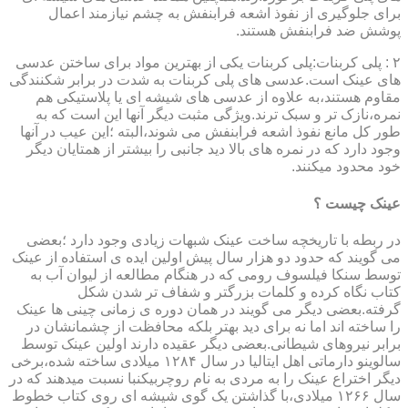
برای جلوگیری از نفوذ اشعه فرابنفش به چشم نیازمند اعمال
پوشش ضد فرابنفش هستند.
۲ : پلی کربنات:پلی کربنات یکی از بهترین مواد برای ساختن عدسی
های عینک است.عدسی های پلی کربنات به شدت در برابر شکنندگی
مقاوم هستند،به علاوه از عدسی های شیشه ای یا پلاستیکی هم
نمره،نازک تر و سبک ترند.ویژگی مثبت دیگر آنها این است که به
طور کل مانع نفوذ اشعه فرابنفش می شوند،البته ؛این عیب در آنها
وجود دارد که در نمره های بالا دید جانبی را بیشتر از همتایان دیگر
خود محدود میکنند.
عینک چیست ؟
در ربطه با تاریخچه ساخت عینک شبهات زیادی وجود دارد ؛بعضی
می گویند که حدود دو هزار سال پیش اولین ایده ی استفاده از عینک
توسط سنکا فیلسوف رومی که در هنگام مطالعه از لیوان آب به
کتاب نگاه کرده و کلمات بزرگتر و شفاف تر شدن شکل
گرفته.بعضی دیگر می گویند در همان دوره ی زمانی چینی ها عینک
را ساخته اند اما نه برای دید بهتر بلکه محافظت از چشمانشان در
برابر نیروهای شیطانی.بعضی دیگر عقیده دارند اولین عینک توسط
سالوینو دارماتی اهل ایتالیا در سال ۱۲۸۴ میلادی ساخته شده،برخی
دیگر اختراع عینک را به مردی به نام روچربیکنبا نسبت میدهند که در
سال ۱۲۶۶ میلادی،با گذاشتن یک گوی شیشه ای روی کتاب خطوط