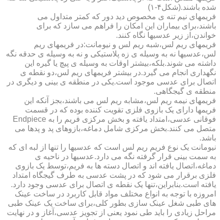
شده باشند.(شکل۴-۱)
فریمهای نیم تنه ی مخصوص دید دور که کمتر متداول می
باشند،برای بیماران این امکان را فراهم می سازد که برای
خواندن،از زیر عدسیها نگاه کنند.
فریمهای ریم لس،شبه ریم لس و نیومانت:در فریمهای ریم
لس،عدسیها نه به وسیله ی زه پلاستیکی و نه به وسیله ی حدقه نگه
داشته می شوند.بلکه،بیشتر اوقات به وسیله ی پیچ یا گیره این
نگهداری انجام می گیرد.در بیشتر فریمهای ریم لس،دو نقطه ی
اتصال برای عدسی موجود است.یکی در منطقه ی بینی و دیگری در
منطقه ی گیجگاهی.
فریمهای نیمه ریم لس،مشابه ریم لس می باشند،بجز آنکه این
فریمها دارای یک بازوی فلزی تقویت کننده بوده که در قسمت
فوقانی عدسی،امتداد یافته و بخش مرکزی فریم را به Endpiece
متصل می کنند.بخش مرکزی شامل دماغه،بازوهای پد و پدها می
باشد.
نیومانت یک نوع فریم ریم لس است که عدسیها را تنها از لبه ای که
به سمت بینی قرار گرفته نگه می دارد.عدسیها در ناحیه ی
دماغه،اتصال یافته اند و اتصال دسته ها به فریم،توسط یک بازوی
فلزی برقرار می شود که در پشت عدسی به طرف گیجگاه امتداد
یافته است.بنابراین،تنها یک نقطه ی اتصال برای عدسی وجود دارد.
امروزه با توجه به انواع مختلف مواد قابل کاربرد در ساخت عینک
های طبی شغل عینک سازی بطور کلی،برای ساخت یک عینک طبی
مراحل زیادی را باید طی نمود یعنی از تجویز عدسی،آغاز و در نهایت