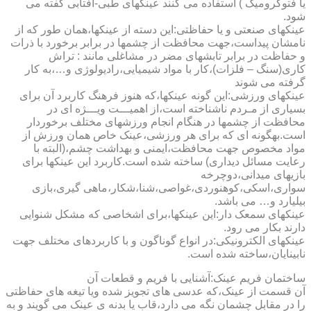
یا فتوکرومیک ) استفاده می کنند عینکهای طبی-آفتابی گفته می
شود.
عینکهای صنعتی و یا حفاظتی:این دسته از عینکها،همان طور که از
نامشان پیداست،جهت محافظت از چشمها در برابر برخورد با ذرات
و حفاظت در برابر تابشهای مضر در مشاغلی مانند : تراش
کاری(سنگ – فلزات)،کار با مواد شیمیایی،رادیولوژی و…،به کار
گرفته می شوند
عینکهای ورزشی:این گونه عینکها،که هنوز فرهنگ کاربرد آن برای
بسیاری از مـردم ناشناخته است،از اهمیـــت ویـــژه ای در
محافظت از چشمها در هنگام انجام ورزشهای مختلف برخوردار
است.به­گونه ای که برای هر ورزشی،عینک خاص همان ورزش از
مواد مخصوص جهت محافظت،ایمنی و بهداشت چشم،(البته با
رعایت مسائل دیداری) ساخته شده است.کاربرد این عینکها برای
بازیهای میدانی،دوچرخه
سواری،اسکی،کوهنوردی،غواصی،شنا،شکار،ماهی گیری،بازی
بیلیارد و… می باشد.
عینکهای سمعک دار:این عینکها،برای اشخاصی که مشکل شنوایی
دارند بکار می رود.
عینکهای الکترونیکی:در انواع گوناگون و با کاربردهای مختلف جهت
نابینایان،ساخته شده است.
ساختمان فریم عینک:آشنایی با فریم و قطعات آن
آن قسمت از عینک،که عدسی های تجویز شده ویا تیغه های حفاظتی
را در مقابل چشمان نگه می دارد،قاب یا بدنه ی عینک می گویند و به