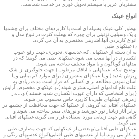
مشتریان عزیز با سیستم تحویل فوری در خدمت شماست.
انواع عینک
به­طور کلی،عینک وسیله ای است با کاربردهای مختلف برای چشمها
و یک وسیله­ی تزئینی برای چهره که به­علت کثرت در تنوع مدل و
انواع کاربردی آنها،اشاره­ی مختصری به آن می گردد.
۱٫عینکهای طبی
به آن دسته از عینکهایی که،عدسیهای تجویزی،جهت رفع عیوب
انکساری در آنها نصب می شود،عینکهای طبی می گویند؛ که در
مدلهای گوناگون و با مواد مختلف ساخته می شوند.
توضیح اینکه :عینکهایی با اتاقک مرطوب ( جهت جلوگیری از اشک
ریزش شدید ) و یا عینکهای منشوری ( برای موارد کم بینایی و یا
آسان نمودن مطالعه برای کسانی که قرار است مدت زیادی به
علت فلج اندامهای اصلی،بستری شوند )،و عینکهای مخصوص آرایش
( برای اشخاصی که دارای عیوب انکساری شدید هستند ) و…،در
زمره­ی عینکهای طبی،با کاربرد خاص محسوب می شوند.
عینکهای آفتابی:به گروهی از عینکها که جهت محافظت از چشمها در
برابر آثار زیانبار نور خورشید و نورهای مضر ساخته می شوند و
گاهی هم جهت زیبایی مورد استفاده قرار می گیرند،عینکهای آفتابی
می گویند.
عینکهای طبی-آفتابی:به­بعضی از عینکهایی که جهت مصارف طبی
به کار می روند،اما از عدسیهای طبی-آفتابی(انواع عدسیهای رنگی و