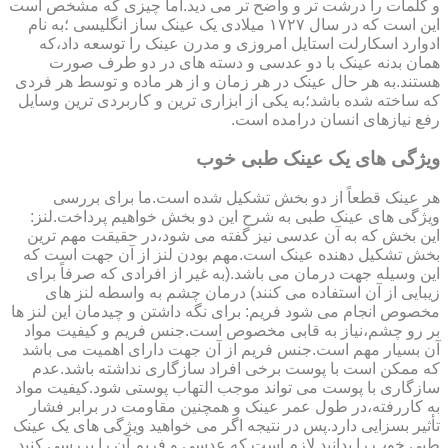
و کلمات را درشت تر و واضح تر می دید.اما چیزی که مشخص است
این است که در سال ۱۷۲۷ میلادی یک عینک ساز انگلیسی ؛به نام
ادوارد اسکارلت استایل امروزی و مدرن عینک را توسعه داد،که
همان بدنه عینک با دو عدسی و دسته های در دو طرف صورت
هستند.به هر حال عینک در هر زمان و از هر ماده و توسط هر فردی
که ساخته شده باشد؛به یکی از ابزاری ترین و کاربردی ترین وسایل
رفع نیازهای انسان درامده است.
ویژگی های یک عینک طبی خوب
هر عینک قطعاً از دو بخش تشکیل شده است.ما برای بررسی
ویژگی های عینک طبی به شرح این دو بخش خواهیم پرداخت.لنز:
این بخش که به آن عدسی نیز گفته می شود،در حقیقت مهم ترین
بخش تشکیل دهنده عینک است.مهم بودن لنز از آن جهت است که
این وسیله جهت درمان می باشد.(به غیر از افرادی که صرفاً برای
زیبایی از آن استفاده می کنند) درمان چشم به واسطه لنز های
مخصوص انجام می شود فریم: برای نگه داشتن و چیدمان این لنز ها
بر رو چشم،نیاز به قابی مخصوص است.جنس فریم و کیفیت مواد
آن بسیار مهم است.جنس فریم از آن جهت دارای اهمیت می باشد
که ممکن است با پوست برخی افراد سازگاری نداشته باشد.عدم
سازگاری با پوست می تواند موجب التهاب پوستی شود.کیفیت مواد
به کاررفته،در طول عمر عینک و همچنین مقاومت در برابر فشار
تأثیر بسزایی دارد.پس در نتیجه اگر می خواهید ویژگی های یک عینک
طبی خوب را بدانید لازم است که عدسی و فریم آن را بررسی کنید