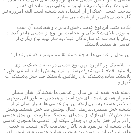
: شیشه۲: پلاستیک شیشه اولین و ابندایی ترین ماده ای که در
ساخت عدسی عینک از آن استفاده شد شیشه است.البته امروزه نیز
گاه عدسی هایی را از شیشه می سازند.
نکات مثبت این نوع عدسی خش ناپذیری و شفافیت آن است
اما،وزن بالای،شکنندگی و ضخامت این نوع از عدسی ها،در گذشت
زمان باعث شد که سازندگان عینک به فکر تهیه نوع دیگری از
عدسی ها بیفتند.پلاستیک
این مدل از عدسی ها به چند دسته تقسم میشوند که عبارتند از :
۱ : پلاستیک :پر کاربرد ترین نوع عدسی در صنعت عینک سازی
پلاستیک CR39 میباشد که بسته به نوع پوشش آنها،به انواعی نظیر :
پلاستیک ساده،پلاستیک آنتی رفلکس،پلاستیک ضد خش،پلاستیک آب
گریز و …..
دسته بندی شده اند.این مدل از عدسی ها شکنندگی شان بسیار
کمتر از همتای شیشه ای خود است،و همچنین به طور قابل توجهی
سبک تر هستند.به دلیل اینکه این نوع عدسی ها بسیار آسان تر از
شیشه خش میپذیرد،نیازمند اعمال پوشش ضد خش هستند،پوشش
ضد خش لایه ای نازک از ماده ای است،که مقاومت این مدل عدسی
را در برابر خش پذیری دو چندان میکند.این عدسی ها همچون عدسی
های شیشه ای در نمره های بالا،از ضخامت بالایی نسبت به عدسی
های پلی کربنات برخوردارند.همچنین همانند عدسی های شیشه ای