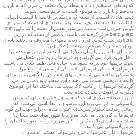
که،به طور مستقیم و یا با واسطه ی یک قطعه ی فلزی که به بازوی
محافظ و یا بازوی پد موسوم است،به فریم متصل شوند.
دسته ها :آن قسمت از دسته که نزدیکترین فاصله با قسمت اتصال
با قاب را دارد،به معروف است.اولین نقطه ای از دسته که بر روی
گوش خم می شود نامیده می شود.بخشی از دسته را که مابین butt
end و bend قرار گرفته می نامند.آن بخش از دسته که در زیر
bendودر پشت گوش قرار دارد،به نامهای l معروف می باشد.پایه ی
لولای دسته را گاهی هم می نامند.(شکل زیر)
فریمهای فاقد ریم را (مان تینگز) می نامند.در این فریمها،عدسیها
داخل فریم قرار می گیرند،و به فریم های ریم لس متصل می
شوند.فریمها خود نیز به شیوه های ساده قابل طبقه بندی می باشند.
فریمهای پلاستیکی:فریمهای پلاستیکی،از بعضی از انواع مواد
پلاستیکی ساخته می شوند.فریمهای پلاستیکی را گاهی به فریمهای
کاسه لاک پشتی نسبت می دهند و این موضوع،به زمانی باز می
گردد که فریمها را از کاسه لاک پشت می ساختند.اما،این موضوع
دیگر به فراموشی سپرده شده است.
(زیل)،اصطلاح دیگری است که هنوز هم خیلی ها برای فریمهای
پلاستیکی به کار می برند.این موضوع از آنجا ناشی می شود که
زمانی زیلونیت(سلولز نیتریت)به عنوان ماده ای رایج جهت این گونه
فریم ها به کار برده می شد.امروزه با ظهور مواد جدید بسیار،یا
همان نام ماده ی پلاستیک را به کار می برند و یا به طور ساده آن را
فریم پلاستیکی می نامند.
فریمهای فلزی:فریمهای فلزی،فریمهایی هستند که همه ی