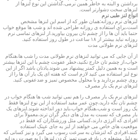
برداشتن و البته به خاطر همین نرمی،گذاشتن این نوع لنزها از
لنزهای سخت دشوارتر است.
انواع لنز طبی نرم
لنزهای نرم روزانه:همان طور که از اسم این لنزها مشخص
است،برای استفاده ی روزانه طراحی شده اند و شب ها موقع خواب
حتما باید آن ها را از چشم تان بیرون بیاورید.از لنزهای تماسی نرم
روزانه نباید بیشتر از ۱۸ ساعت در طول روز استفاده کنید.
لنزهای نرم طولانی مدت
از آن جایی که می توانید لنزهای نرم طولانی مدت را شب ها،هنگام
خواب،از چشم تان خارج نکنید،خطر عفونت چشم با این لنزها بیشتر
است و به همین دلیل کمتر پیشنهاد می شوند.یادتان باشد اگر از این
نوع لنز استفاده می کنید لازم است که هفته ای یک بار آن ها را از
روی چشم بردارید و با محلول مخصوص تمیز و ضدعفونی کنید.
لنزهای نرم یک بار مصرف
لنزهای نرم یک بار مصرف را هم نمی توانید شب ها هنگام خواب در
چشم تان نگه دارید،چون عمر مفید استفاده از این نوع لنزها فقط
یک روز است و شب،هنگام خواب،باید دور انداخته شوند.لنزهای یک
بار مصرف که نسبت به مدل های دیگر گران ترند،معمولاً برای
افرادی که آلرژی دارند،کسانی مثل ورزشکاران که فقط در
موقعیت های خاص می خواهند از لنز به جای عینک استفاده
کنند،افرادی که لنزشان به سرعت رسوب می گیرد و نیز کسانی که
به دلیل مشغله ی زیاد فرصت تمیز کردن لنزها را به صورت روزانه