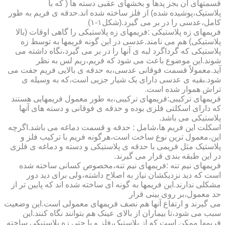
قسمتهای آن بجز پدها و بخشهای عقبی دسته ها ( که با
پلاستیک،پوشیده شده) از فلز ساخته شده اند.حدقه ی فریم به طور
کامل،عدسی را در بر می گیرد.(شکل۱-۱)
فریمهای زه پلاستیکی :فریمهای زه پلاستیکی را گاهی اوقات (بالا
پلاستیکی) هم می نامند.عدسی در این گونه فریمها به توسط زه
پلاستیکی که گرداگرد لبه ی آنها را در بر می گیرد،نگاه داشته می
شوند.این موضوع باعث می شود که فریم،ریم لس به نظر
آید.معمولاً قسمت فوقانی عدسی،به حدقه ی بالایی فریم جفت می
شود.بقیه ی عدسی دارای یک شیار جزیی است،که به وسیله ی
تراش هموار شده است.
فریمهای ترکیبی:فریمهای ترکیبی،به طور معمول فریمهایی هستند
که دارای اسکلتی فلزی بوده و حدقه ی فوقانی و دسته های آنها
پلاستیکی می باشد.
اسکلت این فریم ها،شامل : حدقه و قسمت دماغه می باشد.اگرچه
این،معمول ترین نوع ساخت است،هرگونه فریم با ترکیب فلز و
پلاستیک مثل فریمی با حدقه ی پلاستیکی و دسته و دماغه ی فلزی
در این طبقه بندی قرار می گیرند.
فریمهای نیم تنه :فریمهای نیم تنه،مخصوص کسانی ساخته شده
است که دید نزدیکشان نیاز به اصلاح داشته،ولی برای دید دور
مشکلی ندارند.این فریمها به گونه ای ساخته شده اند که پایین تر از
حد معمول،بر روی بینی قرار
می گیرند و ارتفاع آنها هم نصف فریمهای معمولی است.این وضعیت
سبب می شود،تا بیماران از بالای عینک هم بتوانند نگاه کنند.این
فریمها ممکن است که از پلاستیک،فلز و یا حتی زه پلاستیکی ساخته