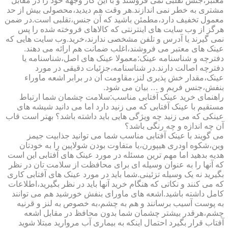
معتبر،جنس تقلبی نمی فروشند و با این کار وجهه خود را در مقابل
مشتری به خطر نمی اندازند.هر وقت هم دیدید،محصولی بیش از حد
معمول تخفیف دارد،مطمئن باشید که آن جنس،تقلبی است.در ضمن
هرگز از وب سایت های اینترنتی که کالاهای فروخته شده را پس
نمی گیرند یا آدرس و تلفن مشخصی ندارند،خرید.وب سایت هایی که
عینک های معتبر می فروشند،اغلب ضمانت هم ارائه می دهند.
دفترچه و شناسنامه عینک:معمولا عینک های اصل،شناسنامه یا
دفترچه اصالت دارند.در شناسنامه،جزئیات دقیقی در مورد
عینک،مقدار خش پذیری لنز،مقاومت آن در برابر اشعه ماوراء
بنفش،جنس فریم و … بیان می شود.
راهنمای خرید عینک آفتابی مناسب:سلامت چشمان شما ارتباط
مستقیم با عینک آفتابی که می زنید دارد اما می دانید شیشه های
عینکی که می زنید چه ویژگی هایی باید داشته باشد؟ بهتر است قاب
آن چه اندازه و چه رنگی باشد؟
می گویند با عینک آفتابی مناسب شما می توانید جذابیت جیمز
وین،شکوه اودری هیپورن،یا متفاوت بودن شولاپین را به خودتان
هدیه بدهید اما مهم ترین مسئله در مورد عینک های آفتابی این است
که آنها را به عنوان وسیله ای برای محافظت از سلامت تان در نظر
بگیرید نه یک وسیله تزئینی.شما باید در مورد عینک های آفتابی کاری
که می کنند و نکاتی که هنگام خرید آنها باید در نظر بگیرید،اطلاعات
کامل داشته باشید.اشعه های ماورای بنفش خورشید هم می توانند
به پوست آسیب برسانند و هم به چشم،به خصوص به لنز و قرنیه
چشم،هرقدر بیشتر چشمان شما بدون محافظ در مقابل اشعه
آفتاب قرار بگیرد احتمال اینکه به بیماری آب مروارید مبتلا شوید