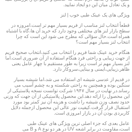
و یک تعادل میان این دو ایجاد نمایید.
ویژگی های یک عینک طبی خوب | لنز
قطعاً انتخاب لنز مناسب از فریم بسیار مهم تر است.امروزه در
سطح بازار لنز های مختلفی وجود دارد که خرید آن ها،گاه با اشتباه
همراه است.حال سؤالی که مطرح می شود این است که چرا
انتخاب لنز بسیار مهم است؟
هنگام خرید عینک شما فریم را انتخاب می کنید،انتخاب صحیح فریم
از جهت زیبایی و راحتی فرد هنگام استفاده از آن ضروری است.اما
لنز بسیار مهم تر است زیرا به طور مستقیم با چهار عامل یعنی
ظاهر،زیبایی،ایمنی و بینایی،سروکار دارد.
در قدیم از عدسی شیشه ای استفاده می شد،اما شیشه بسیار
سنگین بوده و همچنین به راحتی شکسته و به چشم آسیب می
رساند.در نهایت در سال ۱۹۴۷ شرکت توانست نسخه پلاستیکی از
این محصول را ارائه دهد.این محصول پلاستیکی از آن جهت که وزنی
حدود نصف وزن شیشه را داشت و هزینه آن نیز کمتر بود مورد
استقبال قرار گرفت.کیفیت نور عالی این محصول ازجمله دلایل
کاربردی بودن آن در بازار امروزی است.
عامل بعدی که جزء اصلی ترین ویژگی های عینک طبی
است،مقاومت در برابر اشعه UV در هر دو نوع A و B می