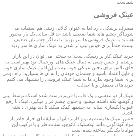
شماست.
عینک فروشی
مصرف پزشکی دارد،اما به عنوان کالایی زینتی هم استفاده می
شود.اگر چشم های شما ضعیف باشد حداقل سالی یک بار مجبور
هستید به عینک فروشی ها سر بزنید؛ یا نه اگر چشمتان ضعیف
نیست حتماً برای خوش تیپ تر شدن به عینک سازی ها سر زدید
خرید عینک،کار پر ریسکی ست؛ به سختی می توان در این بازار
پرشده از جنس چینی به دنبال عینک های اورجینال بود.بهتر است به
جای تلاش برای یافتن عینکی خوب،به دنبال یافتن عینک سازی خوب
و قابل اعتماد باشید و چشمان خودتان را به آن ها بسپارید؛ راه دومی
برای شما وجود ندارد ما به شما عینک فروشی را پیشنهاد می کنیم
خرید های مطمئن و با اصالت
عینک از دو عدسی و یک قاب یا فریم درست شده استکه توسط بینی
و گوشها نگه داشته میشود و جلوی چشم قرار میگیرد.عینک با رفع
عیوب انکساری بینایی به چشمها کمک میکند تا دید بهتری داشته
باشند.
جنس :عینک ها بسته به نوع کاربرد آنها و سلیقه ای افراد خاص از
مواد گوناگونی مانند :پلاستیک،کائوچو،استات،فلز و یا ترکیب این
مواد با یکدیگر ساخته شده است.
عدسی یا لنز :جنس عدسی عینکها از دو دسته ی کلی ساخته شده :۱