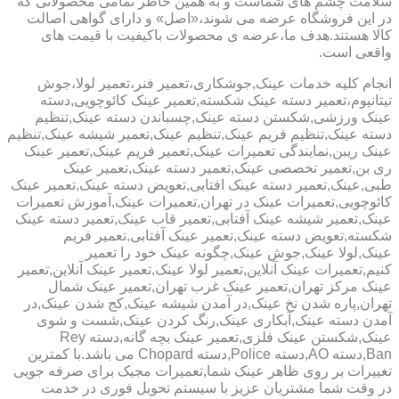
سلامت چشم های شماست و به همین خاطر تمامی محصولاتی که
در این فروشگاه عرضه می شوند،«اصل» و دارای گواهی اصالت
کالا هستند.هدف ما،عرضه ی محصولات باکیفیت با قیمت های
واقعی است.
انجام کلیه خدمات عینک,جوشکاری،تعمیر فنر،تعمیر لولا،جوش
تیتانیوم،تعمیر دسته عینک شکسته,تعمیر عینک کائوچویی,دسته
عینک ورزشی,شکستن دسته عینک,چسباندن دسته عینک,تنظیم
دسته عینک,تنظیم فریم عینک,تنظیم عینک,تعمیر شیشه عینک,تنظیم
عینک ریبن,نمایندگی تعمیرات عینک,تعمیر فریم عینک,تعمیر عینک
ری بن,تعمیر تخصصی عینک,تعمیر دسته عینک,تعمیر عینک
طبی,عینک,تعمیر دسته عینک افتابی,تعویض دسته عینک,تعمیر عینک
کائوچویی,تعمیرات عینک در تهران,تعمیرات عینک,آموزش تعمیرات
عینک,تعمیر شیشه عینک آفتابی,تعمیر قاب عینک,تعمیر دسته عینک
شکسته,تعویض دسته عینک,تعمیر عینک آفتابی,تعمیر فریم
عینک,لولا عینک,جوش عینک,چگونه عینک خود را تعمیر
کنیم,تعمیرات عینک آنلاین,تعمیر لولا عینک,تعمیر عینک آنلاین,تعمیر
عینک مرکز تهران,تعمیر عینک غرب تهران,تعمیر عینک شمال
تهران,پاره شدن نخ عینک,در آمدن شیشه عینک,کج شدن عینک,در
آمدن دسته عینک,آبکاری عینک,رنگ کردن عینک,شست و شوی
عینک,شکستن عینک فلزی,تعمیر عینک بچه گانه,دسته Rey
Ban,دسته AO,دسته Police,دسته Chopard می باشد.با کمترین
تغییرات بر روی ظاهر عینک شما,تعمیرات مجیک برای صرفه جویی
در وقت شما مشتریان عزیز با سیستم تحویل فوری در خدمت