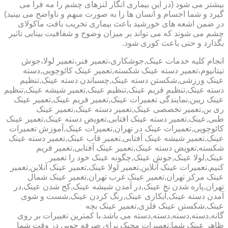
بیشتر می شود (در این بیماری انگار لنزهای چشم را مه فرا می
گیرد و شما اجسام و انسان ها را به صورت مبهم و ناواضح می بینید)
در ضمن اشعه های خورشید باعث بیماری تخریب بافت ماکولای
چشم می شوند که می تواند بر میزان وضوح و شفافیت بینایی تاثیر
بگذارد و حتی باعث کوری شود.
انجام کلیه خدمات عینک,جوشکاری،تعمیر فنر،تعمیر لولا،جوش
تیتانیوم،تعمیر دسته عینک شکسته,تعمیر عینک کائوچویی,دسته
عینک ورزشی,شکستن دسته عینک,چسباندن دسته عینک,تنظیم
دسته عینک,تنظیم فریم عینک,تنظیم عینک,تعمیر شیشه عینک,تنظیم
عینک ریبن,نمایندگی تعمیرات عینک,تعمیر فریم عینک,تعمیر عینک
ری بن,تعمیر تخصصی عینک,تعمیر دسته عینک,تعمیر عینک
طبی,عینک,تعمیر دسته عینک افتابی,تعویض دسته عینک,تعمیر عینک
کائوچویی,تعمیرات عینک در تهران,تعمیرات عینک,آموزش تعمیرات
عینک,تعمیر شیشه عینک آفتابی,تعمیر قاب عینک,تعمیر دسته عینک
شکسته,تعویض دسته عینک,تعمیر عینک آفتابی,تعمیر فریم
عینک,لولا عینک,جوش عینک,چگونه عینک خود را تعمیر
کنیم,تعمیرات عینک آنلاین,تعمیر لولا عینک,تعمیر عینک آنلاین,تعمیر
عینک مرکز تهران,تعمیر عینک غرب تهران,تعمیر عینک شمال
تهران,پاره شدن نخ عینک,در آمدن شیشه عینک,کج شدن عینک,در
آمدن دسته عینک,آبکاری عینک,رنگ کردن عینک,شست و شوی
عینک,شکستن عینک فلزی,تعمیر عینک بچه
گانه,دسته,دسته,دسته,دسته می باشد.با کمترین تغییرات بر روی
ظاهر عینک شما,تعمیرات مجیک برای صرفه جویی در وقت شما