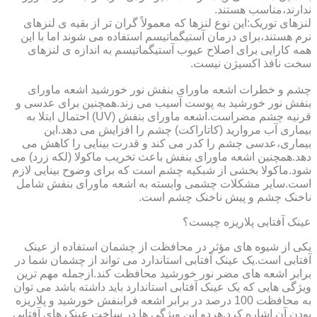
ندارند،مناسب هستند.
لنزهای توریک:این نوع لنزها که معمولاً گران تر از بقیه ی لنزهای
نرم هستند،برای درمان آستیگماتیسم استفاده می شوند اما با این
همه کارایی برای اصلاح عیوب آستیگماتیسم به اندازه ی لنزهای
سخت نافذ اکسیژن نیست.
چشم و خطرات اشعه ماورای بنفش نور خورشید اشعه ماورای
بنفش نور خورشید به پوست آسیب می زند.همچنین برای عدسی و
قرنیه چشم مضراست.اشعه ماورای بنفش (UV) احتمال ابتلا به
بیماری آب مروارید (کاتاراکت) چشم را افزایش می دهد.این
بیماری،عدسی چشم را کدر می کند و قدرت بینایی را کاهش می
دهد.همچنین اشعه ماورای بنفش باعث تخریب ماکولا (لکه زرد) می
شود.ماکولا بخشی از شبکیه چشم است که برای وضوح بینایی لازم
است.سایر مشکلات چشمی وابسته به اشعه ماورای بنفش شامل
ناخنک چشم و پیش ناخنک چشم است.
عینک آفتابی پلاریزه چیست؟
یکی از شیوه های مؤثر در محافظت از چشمان استفاده از عینک
آفتابی است.یک عینک آفتابی استاندارد می تواند از چشمان شما در
برابر اشعه های مضر نور خورشید محافظت کند.ازجمله مهم ترین
ویژگی هایی که یک عینک آفتابی استاندارد باید داشته باشد می توان
به محافظت 100 درصد در برابر اشعه فرابنفش خورشید و پلاریزه
بودن آن اشاره کرد.هردو این ویژگی ها در ساخت عینک های آفتابی