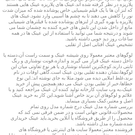
پلاریزه در نظر گرفته شده اند.عینک های پلاریزه عینک هایی هستند
که لنز آن ها با یک فیلم شیمیایی خاص پوشانده شده که میزان شدت
نور را کاهش می دهند تا به چشم ها آسیبی وارد نشود.عینک های
پلاریزه با بهره گیری از لنزهای پوشانده شده با فیلترهای شیمیایی
مانع از داخل شدن این تابش های خیره کننده به چشمان شما می
شوند و درنتیجه شما می توانید با استفاده از این عینک ها در همه
ساعات روز دید خوبی داشته باشید.
تشخیص عینک آفتابی اصل از تقلبی
لوگوهای معتبر معمولا روی شیشه عینک و سمت راست آن،دسته یا
داخل دسته عینک قرار می گیرند و اندازه،فونت نوشتاری و رنگ
ثابتی دارند.کوچکترین اشتباه نوشتاری یا هر نوع تفاوتی میان این
لوگوها،نشان دهنده تقلبی بودن عینک است.گاهی اوقات در نام
برند،غلط املایی دیده می شود.مثلا به جای نوشته اند:.این نوع
خطاها،خبر از تقلبی بودن عینک می دهد.همچنین پیش از خرید
عینک،به وب سایت کارخانه تولید کننده آن عینک مراجعه کنید و با
علائم و لوگوهای آن برند خاص آشنا شوید.این کار به خرید عینک
اصل و معتبر،کمک بسیاری مینماید.
بررسی شماره مدل عینک درج شماره مدل روی تمام
محصولات،قانونی جهانی است و در ضمن فرقی نمی کند که
محصول را از طریق فروشگاه یا آنلاین بخرید.باید عینک خریداری
شده،شماره مدل داشته باشد.
فروشنده معتبر:معمولا سایت های اینترنتی یا فروشگاه های