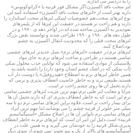
را به دردسر می اندازند.
لنز سخت نافذ اکسیژن:اگر مشکل قوز قرنیه یا «کراتوکونوس»
دارید بهتر است از «لنزهای سخت نافذ اکسیژن» استفاده کنید.این
نوع لنزهای سخت،هم خصوصیات اپتیکی لنزهای سخت استاندارد را
دارند و هم راحت تر هستند.در حقیقت این لنزها که از پلیمرهای
نفوذپذیر به اکسیژن ساخته شده اند،در اواخر دهه ی ۱۹۷۰ و در
طول دهه های ۱۹۸۰ و ۱۹۹۰ طراحی شدند و توانستند نقص بزرگ
لنزهای سخت قبلی را که محدودیت انتقال اکسیژن به چشم
بود،اصلاح کنند.
لنزهای نرم:در حقیقت «لنزهای نرم» نسل جدیدتر لنزهای چشمی
تماسی هستند.در طراحی و ساخت لنزهای نرم به جای مواد
پلاستیکی از موادی استفاده می شود که توانایی جذب محلول نمکی
(آب نمکی که در اشک چشم انسان وجود دارد) را داشته باشد،به
همین خاطر لنزهای نرم به اصطلاح «هیدروفیل» یا دوست دار آب
هستند،طبیعی ترند و به خاطر خاصیت انعطاف پذیری و نرمی که
دارند،تحمل آن ها روی چشم راحت تر است.
مزایا و معایب لنز طبی نرم:مهم ترین مزیت لنزهای چشمی تماسی
نرم این است که به خاطر انعطاف پذیری ای که دارند،تحمل آن ها
برای بیمار راحت تر است.علاوه براین لنزهای تماسی نرم دو تا سه
میلی متر جلوتر از قرنیه چشم را می پوشانند.اما مهم ترین ایراد
لنزهای تماسی نرم ناتوانی آن ها در اصلاح مشکل «آستیگماتیسم
قرنیه» است.دلیل این امر آن است که لنزهای نرم به خاطر انعطاف
پذیری،شکل قرنیه را به خودشان می گیرند و به همین علت در
آستیگماتیسم های بالاتر از یک و نیم تجویز نمی شوند.از سوی دیگر