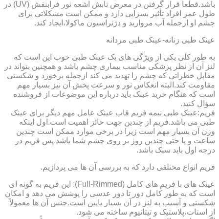
باشد.قطعاً قرار گرفتن در معرض تابش اشعه نور فرابنفش (UV) در
طول عمر افراد تأثیر بسزایی دارد و ممکن است مشکلاتی برای
چشم او ازجمله آب مروارید و دژنراسیون ماکولا،ایجاد کند.
عینک طبی زنانه-عینک طبی مردانه
به طور کلی یکی از ویژگی های یک عینک طبی خوب این است که
لنز آن از نظر پزشکی مناسب بیماری چشم باشد و همچنین بتواند در
مقابل خطراتی که چشم را تهدید می کند ازجمله برخورد و شکستی
مقاومت کند.البته انعکاس نور و سرعت پخش آن نیز بسیار مهم
است که هنگام خرید عینک باید درباره این موضوعات از فروشنده
سؤال کنید.
فریم:عینک طبی نیمه فریم قاب عینک عامل مهم دیگر برای عینک
طبی می باشد.فریم از چندین جهت حائز اهمیت است.اول اینکه
وزن آن بسیار مهم است زیرا در برخی موارد ممکن است چندین
ساعت و یا حتی چندین روز بر روی چشم شما باشد.پس فریم در
درجه اول باید سبک باشد.
فریم انواع مختلفی دارد که به بررسی آن ها می پردازیم.
عینک های با فریم های کامل (Full-Rimmed): این فریم به گونه ای
است که به طور کامل دور تا دور عدسی را پوشش می دهد و امکان
شکستی و آسیب به لنز در آن بسیار پایین است.جنس آن ها معمولاً
از استات،پلاستیک و تیتانیوم ساخته می شود.