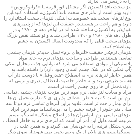
را به دردسر می اندازند.
لنز سخت نافذ اکسیژن:اگر مشکل قوز قرنیه یا «کراتوکونوس»
دارید بهتر است از «لنزهای سخت نافذ اکسیژن» استفاده کنید.این
نوع لنزهای سخت،هم خصوصیات اپتیکی لنزهای سخت استاندارد را
دارند و هم راحت تر هستند.در حقیقت این لنزها که از پلیمرهای
نفوذپذیر به اکسیژن ساخته شده اند،در اواخر دهه ی ۱۹۷۰ و در
طول دهه های ۱۹۸۰ و ۱۹۹۰ طراحی شدند و توانستند نقص بزرگ
لنزهای سخت قبلی را که محدودیت انتقال اکسیژن به چشم
بود،اصلاح کنند.
لنزهای نرم:در حقیقت «لنزهای نرم» نسل جدیدتر لنزهای چشمی
تماسی هستند.در طراحی و ساخت لنزهای نرم به جای مواد
پلاستیکی از موادی استفاده می شود که توانایی جذب محلول نمکی
(آب نمکی که در اشک چشم انسان وجود دارد) را داشته باشد،به
همین خاطر لنزهای نرم به اصطلاح «هیدروفیل» یا دوست دار آب
هستند،طبیعی ترند و به خاطر خاصیت انعطاف پذیری و نرمی که
دارند،تحمل آن ها روی چشم راحت تر است.
مزایا و معایب لنز طبی نرم:مهم ترین مزیت لنزهای چشمی تماسی
نرم این است که به خاطر انعطاف پذیری ای که دارند،تحمل آن ها
برای بیمار راحت تر است.علاوه براین لنزهای تماسی نرم دو تا سه
میلی متر جلوتر از قرنیه چشم را می پوشانند.اما مهم ترین ایراد
لنزهای تماسی نرم ناتوانی آن ها در اصلاح مشکل «آستیگماتیسم
قرنیه» است.دلیل این امر آن است که لنزهای نرم به خاطر انعطاف
پذیری،شکل قرنیه را به خودشان می گیرند و به همین علت در
آستیگماتیسم های بالاتر از یک و نیم تجویز نمی شوند.از سوی دیگر