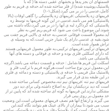
قسمتهای آن بجز پدها و بخشهای عقبی دسته ها ( که با
پلاستیک،پوشیده شده) از فلز ساخته شده اند.حدقه ی فریم به طور
کامل،عدسی را در بر می گیرد.(شکل۱-۱)
فریمهای زه پلاستیکی :فریمهای زه پلاستیکی را گاهی اوقات (بالا
پلاستیکی) هم می نامند.عدسی در این گونه فریمها به توسط زه
پلاستیکی که گرداگرد لبه ی آنها را در بر می گیرد،نگاه داشته می
شوند.این موضوع باعث می شود که فریم،ریم لس به نظر
آید.معمولاً قسمت فوقانی عدسی،به حدقه ی بالایی فریم جفت می
شود.بقیه ی عدسی دارای یک شیار جزیی است،که به وسیله ی
تراش هموار شده است.
فریمهای ترکیبی:فریمهای ترکیبی،به طور معمول فریمهایی هستند
که دارای اسکلتی فلزی بوده و حدقه ی فوقانی و دسته های آنها
پلاستیکی می باشد.
اسکلت این فریم ها،شامل : حدقه و قسمت دماغه می باشد.اگرچه
این،معمول ترین نوع ساخت است،هرگونه فریم با ترکیب فلز و
پلاستیک مثل فریمی با حدقه ی پلاستیکی و دسته و دماغه ی فلزی
در این طبقه بندی قرار می گیرند.
فریمهای نیم تنه :فریمهای نیم تنه،مخصوص کسانی ساخته شده
است که دید نزدیکشان نیاز به اصلاح داشته،ولی برای دید دور
مشکلی ندارند.این فریمها به گونه ای ساخته شده اند که پایین تر از
حد معمول،بر روی بینی قرار
می گیرند و ارتفاع آنها هم نصف فریمهای معمولی است.این وضعیت
سبب می شود،تا بیماران از بالای عینک هم بتوانند نگاه کنند.این
فریمها ممکن است که از پلاستیک،فلز و یا حتی زه پلاستیکی ساخته