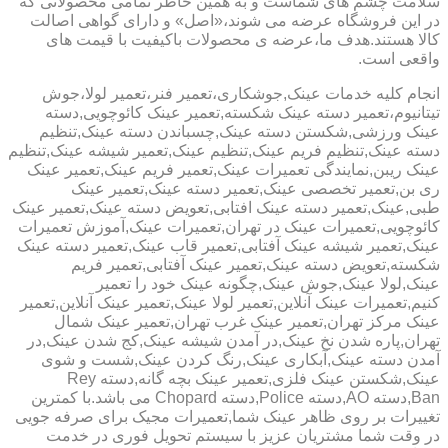
سلامت چشم های شماست و به همین خاطر تمامی محصولاتی که
در این فروشگاه عرضه می شوند،«اصل» و دارای گواهی اصالت
کالا هستند.هدف ما،عرضه ی محصولات باکیفیت با قیمت های
واقعی است.
انجام کلیه خدمات عینک,جوشکاری،تعمیر فنر،تعمیر لولا،جوش
تیتانیوم،تعمیر دسته عینک شکسته,تعمیر عینک کائوچویی,دسته
عینک ورزشی,شکستن دسته عینک,چسباندن دسته عینک,تنظیم
دسته عینک,تنظیم فریم عینک,تنظیم عینک,تعمیر شیشه عینک,تنظیم
عینک ریبن,نمایندگی تعمیرات عینک,تعمیر فریم عینک,تعمیر عینک
ری بن,تعمیر تخصصی عینک,تعمیر دسته عینک,تعمیر عینک
طبی,عینک,تعمیر دسته عینک افتابی,تعویض دسته عینک,تعمیر عینک
کائوچویی,تعمیرات عینک در تهران,تعمیرات عینک,آموزش تعمیرات
عینک,تعمیر شیشه عینک آفتابی,تعمیر قاب عینک,تعمیر دسته عینک
شکسته,تعویض دسته عینک,تعمیر عینک آفتابی,تعمیر فریم
عینک,لولا عینک,جوش عینک,چگونه عینک خود را تعمیر
کنیم,تعمیرات عینک آنلاین,تعمیر لولا عینک,تعمیر عینک آنلاین,تعمیر
عینک مرکز تهران,تعمیر عینک غرب تهران,تعمیر عینک شمال
تهران,پاره شدن نخ عینک,در آمدن شیشه عینک,کج شدن عینک,در
آمدن دسته عینک,آبکاری عینک,رنگ کردن عینک,شست و شوی
عینک,شکستن عینک فلزی,تعمیر عینک بچه گانه,دسته Rey
Ban,دسته AO,دسته Police,دسته Chopard می باشد.با کمترین
تغییرات بر روی ظاهر عینک شما,تعمیرات مجیک برای صرفه جویی
در وقت شما مشتریان عزیز با سیستم تحویل فوری در خدمت