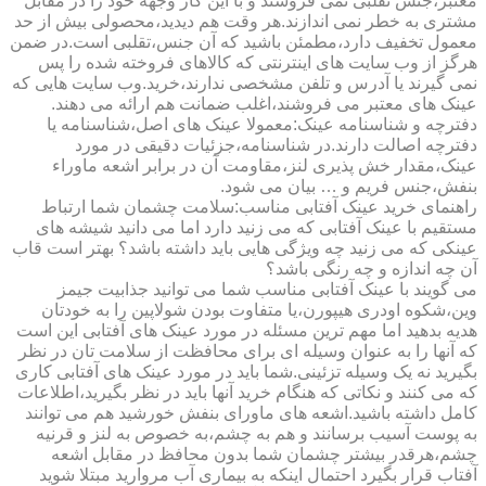
معتبر،جنس تقلبی نمی فروشند و با این کار وجهه خود را در مقابل
مشتری به خطر نمی اندازند.هر وقت هم دیدید،محصولی بیش از حد
معمول تخفیف دارد،مطمئن باشید که آن جنس،تقلبی است.در ضمن
هرگز از وب سایت های اینترنتی که کالاهای فروخته شده را پس
نمی گیرند یا آدرس و تلفن مشخصی ندارند،خرید.وب سایت هایی که
عینک های معتبر می فروشند،اغلب ضمانت هم ارائه می دهند.
دفترچه و شناسنامه عینک:معمولا عینک های اصل،شناسنامه یا
دفترچه اصالت دارند.در شناسنامه،جزئیات دقیقی در مورد
عینک،مقدار خش پذیری لنز،مقاومت آن در برابر اشعه ماوراء
بنفش،جنس فریم و … بیان می شود.
راهنمای خرید عینک آفتابی مناسب:سلامت چشمان شما ارتباط
مستقیم با عینک آفتابی که می زنید دارد اما می دانید شیشه های
عینکی که می زنید چه ویژگی هایی باید داشته باشد؟ بهتر است قاب
آن چه اندازه و چه رنگی باشد؟
می گویند با عینک آفتابی مناسب شما می توانید جذابیت جیمز
وین،شکوه اودری هیپورن،یا متفاوت بودن شولاپین را به خودتان
هدیه بدهید اما مهم ترین مسئله در مورد عینک های آفتابی این است
که آنها را به عنوان وسیله ای برای محافظت از سلامت تان در نظر
بگیرید نه یک وسیله تزئینی.شما باید در مورد عینک های آفتابی کاری
که می کنند و نکاتی که هنگام خرید آنها باید در نظر بگیرید،اطلاعات
کامل داشته باشید.اشعه های ماورای بنفش خورشید هم می توانند
به پوست آسیب برسانند و هم به چشم،به خصوص به لنز و قرنیه
چشم،هرقدر بیشتر چشمان شما بدون محافظ در مقابل اشعه
آفتاب قرار بگیرد احتمال اینکه به بیماری آب مروارید مبتلا شوید