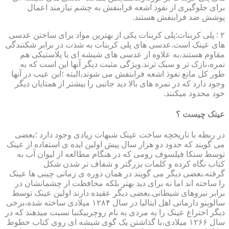
برای جلوگیری از نفوذ اشعه فرابنفش به چشم نیازمند اعمال
پوشش ضد فرابنفش هستند.
۲ : پلی کربنات:پلی کربنات یکی از بهترین مواد برای ساختن عدسی
های عینک است.عدسی های پلی کربنات به شدت در برابر شکنندگی
مقاوم هستند،به علاوه از عدسی های شیشه ای یا پلاستیکی هم
نمره،نازک تر و سبک ترند.ویژگی مثبت دیگر آنها این است که به
طور کل مانع نفوذ اشعه فرابنفش می شوند،البته ؛این عیب در آنها
وجود دارد که در نمره های بالا دید جانبی را بیشتر از همتایان دیگر
خود محدود میکنند.
عینک چیست ؟
در ربطه با تاریخچه ساخت عینک شبهات زیادی وجود دارد ؛بعضی
می گویند که حدود دو هزار سال پیش اولین ایده ی استفاده از عینک
توسط سنکا فیلسوف رومی که در هنگام مطالعه از لیوان آب به
کتاب نگاه کرده و کلمات بزرگتر و شفاف تر شدن شکل
گرفته.بعضی دیگر می گویند در همان دوره ی زمانی چینی ها عینک
را ساخته اند اما نه برای دید بهتر بلکه محافظت از چشمانشان در
برابر نیروهای شیطانی.بعضی دیگر عقیده دارند اولین عینک توسط
سالوینو دارماتی اهل ایتالیا در سال ۱۲۸۴ میلادی ساخته شده،برخی
دیگر اختراع عینک را به مردی به نام روچربیکنبا نسبت میدهند که در
سال ۱۲۶۶ میلادی،با گذاشتن یک گوی شیشه ای روی کتاب خطوط