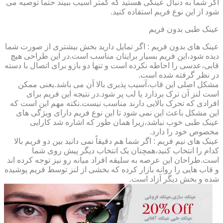
اگر شما به دنبال عینکی هستید که کمتر آسیب ببیند حتماً توصیه می
شود از این نوع فریم استفاده کنید.
عینک طبی بدون فریم
عینک های بدون فریم : اگر تمایل دارید بخش بیشتری از صورت شما
دیده شود،این فریم بسیار برایتان مناسب است.در این طراحی هیچ
قابی،عدسی را احاطه نکرده است و تنها دو بازو برای اتصال با دسته
در نظر گرفته شده است.
مشکل اصلی این قاب،آسیب پذیری بالا آن می باشد.یعنی ممکن
است لنز آن ترک بردارد یا لب پر شود.در نتیجه این فریم برای
افرادی که تحرک بالایی دارند مناسب نیست.نکته مهم این است که
این مشکل باعث این نمی شود تا این نوع فریم دارای ویژگی های
عینک طبی خوب نباشد،زیرا همان طور که اشاره شد کارایی
مخصوص خود را دارد.
عینک های نیم فریم : اگر شما هم دقیقاً نمی دانید بین دو فریم بالا
کدام را انتخاب کنید،همچنان یک انتخاب دیگر پیش روی شما
است.طراحان این عرصه به سلیقه افراد میانه رو نیز توجه کرده اند
و قاب هایی را روانه بازار کرده که بخشی از لنز توسط فریم پوشیده
شده و بخش دیگر آزاد است.