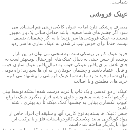
شماست.
عینک فروشی
مصرف پزشکی دارد،اما به عنوان کالایی زینتی هم استفاده می
شود.اگر چشم های شما ضعیف باشد حداقل سالی یک بار مجبور
هستید به عینک فروشی ها سر بزنید؛ یا نه اگر چشمتان ضعیف
نیست حتماً برای خوش تیپ تر شدن به عینک سازی ها سر زدید
خرید عینک،کار پر ریسکی ست؛ به سختی می توان در این بازار
پرشده از جنس چینی به دنبال عینک های اورجینال بود.بهتر است به
جای تلاش برای یافتن عینکی خوب،به دنبال یافتن عینک سازی خوب
و قابل اعتماد باشید و چشمان خودتان را به آن ها بسپارید؛ راه دومی
برای شما وجود ندارد ما به شما عینک فروشی را پیشنهاد می کنیم
خرید های مطمئن و با اصالت
عینک از دو عدسی و یک قاب یا فریم درست شده استکه توسط بینی
و گوشها نگه داشته میشود و جلوی چشم قرار میگیرد.عینک با رفع
عیوب انکساری بینایی به چشمها کمک میکند تا دید بهتری داشته
باشند.
جنس :عینک ها بسته به نوع کاربرد آنها و سلیقه ای افراد خاص از
مواد گوناگونی مانند :پلاستیک،کائوچو،استات،فلز و یا ترکیب این
مواد با یکدیگر ساخته شده است.
عدسی یا لنز :جنس عدسی عینکها از دو دسته ی کلی ساخته شده :۱