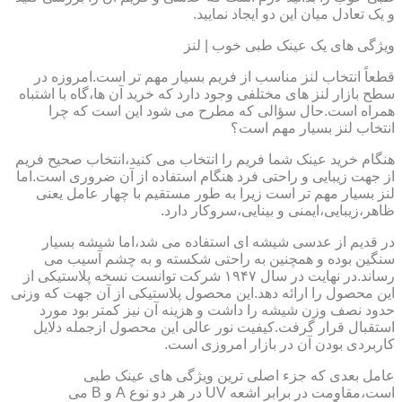
و یک تعادل میان این دو ایجاد نمایید.
ویژگی های یک عینک طبی خوب | لنز
قطعاً انتخاب لنز مناسب از فریم بسیار مهم تر است.امروزه در
سطح بازار لنز های مختلفی وجود دارد که خرید آن ها،گاه با اشتباه
همراه است.حال سؤالی که مطرح می شود این است که چرا
انتخاب لنز بسیار مهم است؟
هنگام خرید عینک شما فریم را انتخاب می کنید،انتخاب صحیح فریم
از جهت زیبایی و راحتی فرد هنگام استفاده از آن ضروری است.اما
لنز بسیار مهم تر است زیرا به طور مستقیم با چهار عامل یعنی
ظاهر،زیبایی،ایمنی و بینایی،سروکار دارد.
در قدیم از عدسی شیشه ای استفاده می شد،اما شیشه بسیار
سنگین بوده و همچنین به راحتی شکسته و به چشم آسیب می
رساند.در نهایت در سال ۱۹۴۷ شرکت توانست نسخه پلاستیکی از
این محصول را ارائه دهد.این محصول پلاستیکی از آن جهت که وزنی
حدود نصف وزن شیشه را داشت و هزینه آن نیز کمتر بود مورد
استقبال قرار گرفت.کیفیت نور عالی این محصول ازجمله دلایل
کاربردی بودن آن در بازار امروزی است.
عامل بعدی که جزء اصلی ترین ویژگی های عینک طبی
است،مقاومت در برابر اشعه UV در هر دو نوع A و B می