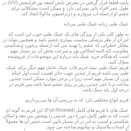
باشد.قطعاً قرار گرفتن در معرض تابش اشعه نور فرابنفش (UV) در
طول عمر افراد تأثیر بسزایی دارد و ممکن است مشکلاتی برای
چشم او ازجمله آب مروارید و دژنراسیون ماکولا،ایجاد کند.
عینک طبی زنانه-عینک طبی مردانه
به طور کلی یکی از ویژگی های یک عینک طبی خوب این است که
لنز آن از نظر پزشکی مناسب بیماری چشم باشد و همچنین بتواند در
مقابل خطراتی که چشم را تهدید می کند ازجمله برخورد و شکستی
مقاومت کند.البته انعکاس نور و سرعت پخش آن نیز بسیار مهم
است که هنگام خرید عینک باید درباره این موضوعات از فروشنده
سؤال کنید.
فریم:عینک طبی نیمه فریم قاب عینک عامل مهم دیگر برای عینک
طبی می باشد.فریم از چندین جهت حائز اهمیت است.اول اینکه
وزن آن بسیار مهم است زیرا در برخی موارد ممکن است چندین
ساعت و یا حتی چندین روز بر روی چشم شما باشد.پس فریم در
درجه اول باید سبک باشد.
فریم انواع مختلفی دارد که به بررسی آن ها می پردازیم.
عینک های با فریم های کامل (Full-Rimmed): این فریم به گونه ای
است که به طور کامل دور تا دور عدسی را پوشش می دهد و امکان
شکستی و آسیب به لنز در آن بسیار پایین است.جنس آن ها معمولاً
از استات،پلاستیک و تیتانیوم ساخته می شود.