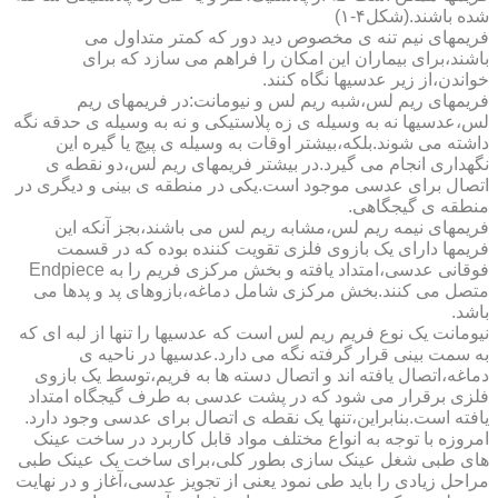
شده باشند.(شکل۴-۱)
فریمهای نیم تنه ی مخصوص دید دور که کمتر متداول می
باشند،برای بیماران این امکان را فراهم می سازد که برای
خواندن،از زیر عدسیها نگاه کنند.
فریمهای ریم لس،شبه ریم لس و نیومانت:در فریمهای ریم
لس،عدسیها نه به وسیله ی زه پلاستیکی و نه به وسیله ی حدقه نگه
داشته می شوند.بلکه،بیشتر اوقات به وسیله ی پیچ یا گیره این
نگهداری انجام می گیرد.در بیشتر فریمهای ریم لس،دو نقطه ی
اتصال برای عدسی موجود است.یکی در منطقه ی بینی و دیگری در
منطقه ی گیجگاهی.
فریمهای نیمه ریم لس،مشابه ریم لس می باشند،بجز آنکه این
فریمها دارای یک بازوی فلزی تقویت کننده بوده که در قسمت
فوقانی عدسی،امتداد یافته و بخش مرکزی فریم را به Endpiece
متصل می کنند.بخش مرکزی شامل دماغه،بازوهای پد و پدها می
باشد.
نیومانت یک نوع فریم ریم لس است که عدسیها را تنها از لبه ای که
به سمت بینی قرار گرفته نگه می دارد.عدسیها در ناحیه ی
دماغه،اتصال یافته اند و اتصال دسته ها به فریم،توسط یک بازوی
فلزی برقرار می شود که در پشت عدسی به طرف گیجگاه امتداد
یافته است.بنابراین،تنها یک نقطه ی اتصال برای عدسی وجود دارد.
امروزه با توجه به انواع مختلف مواد قابل کاربرد در ساخت عینک
های طبی شغل عینک سازی بطور کلی،برای ساخت یک عینک طبی
مراحل زیادی را باید طی نمود یعنی از تجویز عدسی،آغاز و در نهایت