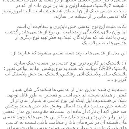
: شیشه۲: پلاستیک شیشه اولین و ابندایی ترین ماده ای که در
ساخت عدسی عینک از آن استفاده شد شیشه است.البته امروزه نیز
گاه عدسی هایی را از شیشه می سازند.
نکات مثبت این نوع عدسی خش ناپذیری و شفافیت آن است
اما،وزن بالای،شکنندگی و ضخامت این نوع از عدسی ها،در گذشت
زمان باعث شد که سازندگان عینک به فکر تهیه نوع دیگری از
عدسی ها بیفتند.پلاستیک
این مدل از عدسی ها به چند دسته تقسم میشوند که عبارتند از :
۱ : پلاستیک :پر کاربرد ترین نوع عدسی در صنعت عینک سازی
پلاستیک CR39 میباشد که بسته به نوع پوشش آنها،به انواعی نظیر :
پلاستیک ساده،پلاستیک آنتی رفلکس،پلاستیک ضد خش،پلاستیک آب
گریز و …..
دسته بندی شده اند.این مدل از عدسی ها شکنندگی شان بسیار
کمتر از همتای شیشه ای خود است،و همچنین به طور قابل توجهی
سبک تر هستند.به دلیل اینکه این نوع عدسی ها بسیار آسان تر از
شیشه خش میپذیرد،نیازمند اعمال پوشش ضد خش هستند،پوشش
ضد خش لایه ای نازک از ماده ای است،که مقاومت این مدل عدسی
را در برابر خش پذیری دو چندان میکند.این عدسی ها همچون عدسی
های شیشه ای در نمره های بالا،از ضخامت بالایی نسبت به عدسی
های پلی کربنات برخوردارند.همچنین همانند عدسی های شیشه ای