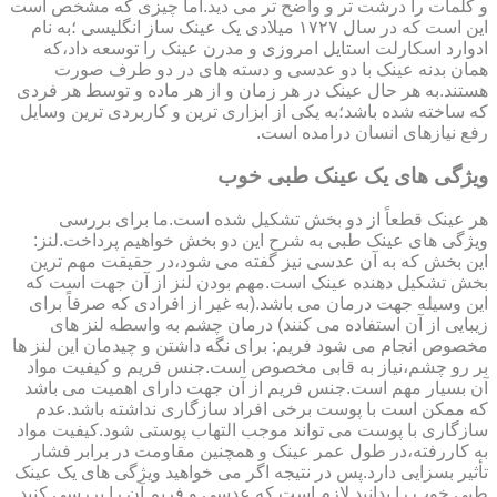
و کلمات را درشت تر و واضح تر می دید.اما چیزی که مشخص است
این است که در سال ۱۷۲۷ میلادی یک عینک ساز انگلیسی ؛به نام
ادوارد اسکارلت استایل امروزی و مدرن عینک را توسعه داد،که
همان بدنه عینک با دو عدسی و دسته های در دو طرف صورت
هستند.به هر حال عینک در هر زمان و از هر ماده و توسط هر فردی
که ساخته شده باشد؛به یکی از ابزاری ترین و کاربردی ترین وسایل
رفع نیازهای انسان درامده است.
ویژگی های یک عینک طبی خوب
هر عینک قطعاً از دو بخش تشکیل شده است.ما برای بررسی
ویژگی های عینک طبی به شرح این دو بخش خواهیم پرداخت.لنز:
این بخش که به آن عدسی نیز گفته می شود،در حقیقت مهم ترین
بخش تشکیل دهنده عینک است.مهم بودن لنز از آن جهت است که
این وسیله جهت درمان می باشد.(به غیر از افرادی که صرفاً برای
زیبایی از آن استفاده می کنند) درمان چشم به واسطه لنز های
مخصوص انجام می شود فریم: برای نگه داشتن و چیدمان این لنز ها
بر رو چشم،نیاز به قابی مخصوص است.جنس فریم و کیفیت مواد
آن بسیار مهم است.جنس فریم از آن جهت دارای اهمیت می باشد
که ممکن است با پوست برخی افراد سازگاری نداشته باشد.عدم
سازگاری با پوست می تواند موجب التهاب پوستی شود.کیفیت مواد
به کاررفته،در طول عمر عینک و همچنین مقاومت در برابر فشار
تأثیر بسزایی دارد.پس در نتیجه اگر می خواهید ویژگی های یک عینک
طبی خوب را بدانید لازم است که عدسی و فریم آن را بررسی کنید