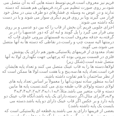
فریم نیز معروف است.فریم،توسط دسته هایی که به آن متصل می
شود،بر روی صورت تنظیم می گردد.فریمهایی هم هستند که دسته
ندارند و در عوض به وسیله ی فشارهای دو طرف بینی در محل خود
قرار می گیرند ویا بر روی فریم دیگری سوار می شوند و یا در دست
نگه داشته می شوند
اجزای جلویی فریم :آن بخش از قاب را که بین دو عدسی و بر روی
بینی قرار می گیرد را پل گویند و لبه ای که دور عدسیهـا را در بر
گرفته،به حدقه معروف است.به قسمتهای بیرونی جلوی قاب که
درمنتها الیه سمت چپ و راست،در نقاطی که دسته ها به آنها متصل
می شوند،می گویند.
تعداد معدودی از فریمهای پلاستیکی،هنوز هم دارای یک پوشش
فلزی در قسمت بیرونی بوده که پرچهایی جهت نگهداری لولا به آنها
متصل شده است.(شکل زیر)
لولاها،دسته ها را به قاب عینک متصل می کنند و تعداد پایه هایشان
فرد است.تعداد پایه ها،سه،پنج و یا هفت است.لولا ها ممکن است که
از نظر ساختمان با هم تفاوت داشته باشند.
اما،به منظور ساده نمودن،آنها را معمولاً بر اساس تعداد پایه های
لولای دسته ولولای قاب طبقه بندی می کنند.نسبت پایه ها مابین
دسته و قاب متغیر می باشد.مثلاً،۲به۱،۱به۲،۳به۲،۲به۳،۴به۳
و۳به۴٫(برای مثال،اگر دسته،دارای یک پایه باشد،آنگاه قاب عینک دو
پایه دارد و بر عکس اگر قاب عینک دارای دو پایه باشد،دسته می
بایست یک پایه داشته باشد.)
بعضی از فریمها دارای پد می باشند.پد،قطعه ای پلاستیکی است که
بر روی بینی قرار می گیرد،تا فریم را نگه دارد.پدها ممکن است