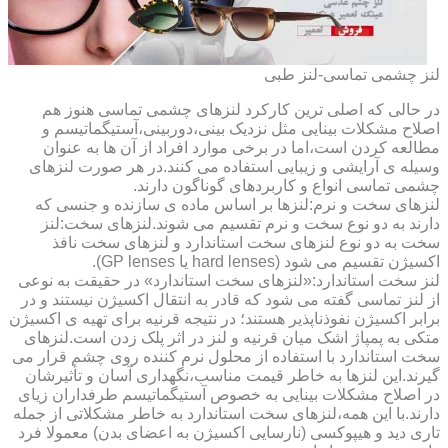
لنز چشمی تماسی-لنز طبی
در حالی که اصلی ترین کارکرد لنزهای چشمی تماسی هنوز هم
اصلاح مشکلات بینایی مثل نزدیک بینی،دوربینی،آستیگماتیسم و
مطالعه کردن است،اما در برخی موارد افراد از آن ها به عنوان
وسیله ی آرایشی و زیبایی استفاده می کنند.در هر صورت لنزهای
چشمی تماسی انواع و کاربردهای گوناگون دارند.
لنزهای سخت و نرم:لنزها بر اساس ماده ی سازنده و جنسی که
دارند به دو نوع سخت و نرم تقسیم می شوند.لنزهای سخت:لنز
سخت به دو نوع لنزهای سخت استاندارد و لنزهای سخت نافذ
اکسیژن تقسیم می شود (hard lenses یا GP lenses).
لنز سخت استاندارد:«لنزهای سخت استاندارد» در حقیقت به نوعی
از لنز تماسی گفته می شود که قادر به انتقال اکسیژن نیستند و در
برابر اکسیژن نفوذناپذیر هستند؛ در نتیجه قرنیه برای تهیه ی اکسیژن
متکی به پمپاژ اشک میان قرنیه و لنز در اثر پلک زدن است.لنزهای
سخت استاندارد با استفاده از محلول نرم کننده روی چشم قرار می
گیرند.این لنزها به خاطر قیمت مناسب،نگهداری آسان و تأثیرشان
در اصلاح مشکلات بینایی به خصوص آستیگماتیسم طرفداران زیای
دارند.با این همه،لنزهای سخت استاندارد به خاطر مشکلاتی از جمله
تاری دید و هیپوکسی (نارسایی اکسیژن به اعضای بدن) معمولا فرد