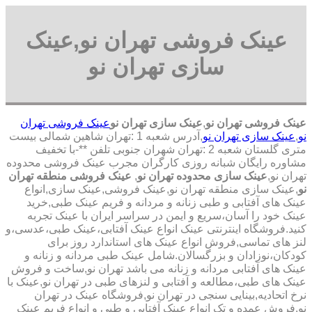
عینک فروشی تهران نو,عینک
سازی تهران نو
عینک فروشی تهران نو
,
عینک سازی تهران نو
عینک فروشی تهران
نو
,
عینک سازی تهران نو
,آدرس شعبه 1 :تهران شاهین شمالی بیست
متری گلستان شعبه 2 :تهران شهران جنوبی تلفن **-با تخفیف
مشاوره رایگان شبانه روزی کارگران مجرب عینک فروشی محدوده
تهران نو,
عینک سازی محدوده تهران نو
,
عینک فروشی منطقه تهران
نو
,عینک سازی منطقه تهران نو,عینک فروشی,عینک سازی,انواع
عینک های آفتابی و طبی زنانه و مردانه و فریم عینک طبی,خرید
عینک خود را آسان،سریع و ایمن در سراسر ایران با عینک تجربه
کنید.فروشگاه اینترنتی عینک انواع عینک آفتابی،عینک طبی،عدسی،و
لنز های تماسی,فروش انواع عینک های استاندارد روز برای
کودکان،نوزادان و بزرگسالان.شامل عینک طبی مردانه و زنانه و
عینک های آفتابی مردانه و زنانه می باشد تهران نو,ساخت و فروش
عینک های طبی،مطالعه و آفتابی و لنزهای طبی در تهران نو,عینک با
نرخ اتحادیه,بینایی سنجی در تهران نو,فروشگاه عینک در تهران
نو,فروش عمده و تک انواع عینک آفتابی و طبی و انواع فریم عینک