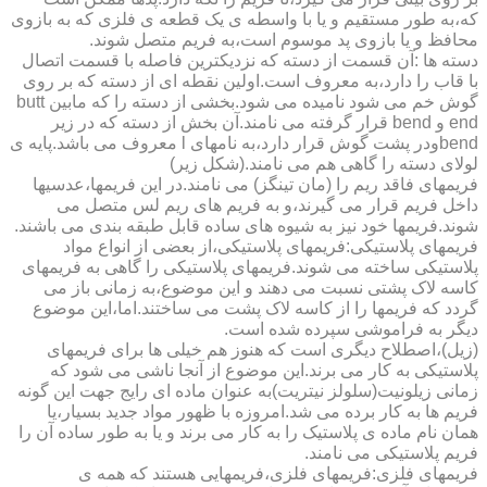
که،به طور مستقیم و یا با واسطه ی یک قطعه ی فلزی که به بازوی
محافظ و یا بازوی پد موسوم است،به فریم متصل شوند.
دسته ها :آن قسمت از دسته که نزدیکترین فاصله با قسمت اتصال
با قاب را دارد،به معروف است.اولین نقطه ای از دسته که بر روی
گوش خم می شود نامیده می شود.بخشی از دسته را که مابین butt
end و bend قرار گرفته می نامند.آن بخش از دسته که در زیر
bendودر پشت گوش قرار دارد،به نامهای l معروف می باشد.پایه ی
لولای دسته را گاهی هم می نامند.(شکل زیر)
فریمهای فاقد ریم را (مان تینگز) می نامند.در این فریمها،عدسیها
داخل فریم قرار می گیرند،و به فریم های ریم لس متصل می
شوند.فریمها خود نیز به شیوه های ساده قابل طبقه بندی می باشند.
فریمهای پلاستیکی:فریمهای پلاستیکی،از بعضی از انواع مواد
پلاستیکی ساخته می شوند.فریمهای پلاستیکی را گاهی به فریمهای
کاسه لاک پشتی نسبت می دهند و این موضوع،به زمانی باز می
گردد که فریمها را از کاسه لاک پشت می ساختند.اما،این موضوع
دیگر به فراموشی سپرده شده است.
(زیل)،اصطلاح دیگری است که هنوز هم خیلی ها برای فریمهای
پلاستیکی به کار می برند.این موضوع از آنجا ناشی می شود که
زمانی زیلونیت(سلولز نیتریت)به عنوان ماده ای رایج جهت این گونه
فریم ها به کار برده می شد.امروزه با ظهور مواد جدید بسیار،یا
همان نام ماده ی پلاستیک را به کار می برند و یا به طور ساده آن را
فریم پلاستیکی می نامند.
فریمهای فلزی:فریمهای فلزی،فریمهایی هستند که همه ی