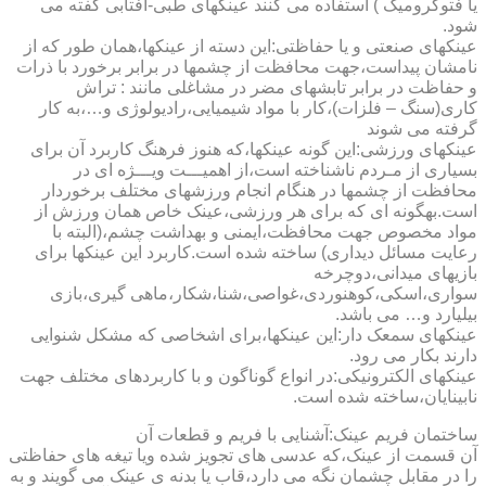
یا فتوکرومیک ) استفاده می کنند عینکهای طبی-آفتابی گفته می
شود.
عینکهای صنعتی و یا حفاظتی:این دسته از عینکها،همان طور که از
نامشان پیداست،جهت محافظت از چشمها در برابر برخورد با ذرات
و حفاظت در برابر تابشهای مضر در مشاغلی مانند : تراش
کاری(سنگ – فلزات)،کار با مواد شیمیایی،رادیولوژی و…،به کار
گرفته می شوند
عینکهای ورزشی:این گونه عینکها،که هنوز فرهنگ کاربرد آن برای
بسیاری از مـردم ناشناخته است،از اهمیـــت ویـــژه ای در
محافظت از چشمها در هنگام انجام ورزشهای مختلف برخوردار
است.به­گونه ای که برای هر ورزشی،عینک خاص همان ورزش از
مواد مخصوص جهت محافظت،ایمنی و بهداشت چشم،(البته با
رعایت مسائل دیداری) ساخته شده است.کاربرد این عینکها برای
بازیهای میدانی،دوچرخه
سواری،اسکی،کوهنوردی،غواصی،شنا،شکار،ماهی گیری،بازی
بیلیارد و… می باشد.
عینکهای سمعک دار:این عینکها،برای اشخاصی که مشکل شنوایی
دارند بکار می رود.
عینکهای الکترونیکی:در انواع گوناگون و با کاربردهای مختلف جهت
نابینایان،ساخته شده است.
ساختمان فریم عینک:آشنایی با فریم و قطعات آن
آن قسمت از عینک،که عدسی های تجویز شده ویا تیغه های حفاظتی
را در مقابل چشمان نگه می دارد،قاب یا بدنه ی عینک می گویند و به