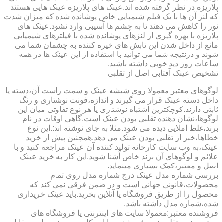
پلاریزه در نظر گرفته شده اند.عینک های پلاریزه عینک هایی هستند
که لنز آن ها با یک فیلم شیمیایی خاص پوشانده شده که میزان شدت
نور را کاهش می دهند تا به چشم ها آسیبی وارد نشود.عینک های
پلاریزه با بهره گیری از لنزهای پوشانده شده با فیلترهای شیمیایی
مانع از داخل شدن این تابش های خیره کننده به چشمان شما می
شوند و درنتیجه شما می توانید با استفاده از این عینک ها در همه
ساعات روز دید خوبی داشته باشید.
تشخیص عینک آفتابی اصل از تقلبی
لوگوهای معتبر معمولا روی شیشه عینک و سمت راست آن،دسته یا
داخل دسته عینک قرار می گیرند و اندازه،فونت نوشتاری و رنگ
ثابتی دارند.کوچکترین اشتباه نوشتاری یا هر نوع تفاوتی میان این
لوگوها،نشان دهنده تقلبی بودن عینک است.گاهی اوقات در نام
برند،غلط املایی دیده می شود.مثلا به جای نوشته اند:.این نوع
خطاها،خبر از تقلبی بودن عینک می دهد.همچنین پیش از خرید
عینک،به وب سایت کارخانه تولید کننده آن عینک مراجعه کنید و با
علائم و لوگوهای آن برند خاص آشنا شوید.این کار به خرید عینک
اصل و معتبر،کمک بسیاری مینماید.
بررسی شماره مدل عینک درج شماره مدل روی تمام
محصولات،قانونی جهانی است و در ضمن فرقی نمی کند که
محصول را از طریق فروشگاه یا آنلاین بخرید.باید عینک خریداری
شده،شماره مدل داشته باشد.
فروشنده معتبر:معمولا سایت های اینترنتی یا فروشگاه های