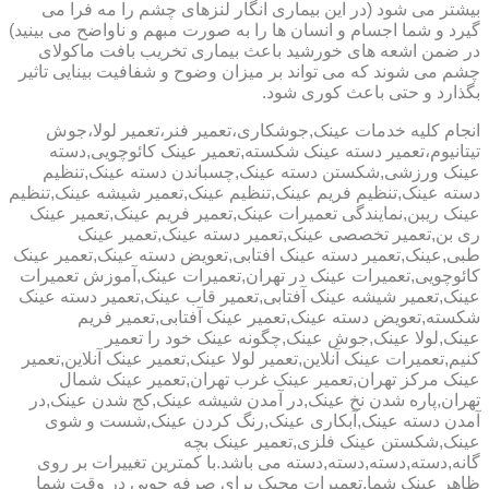
بیشتر می شود (در این بیماری انگار لنزهای چشم را مه فرا می
گیرد و شما اجسام و انسان ها را به صورت مبهم و ناواضح می بینید)
در ضمن اشعه های خورشید باعث بیماری تخریب بافت ماکولای
چشم می شوند که می تواند بر میزان وضوح و شفافیت بینایی تاثیر
بگذارد و حتی باعث کوری شود.
انجام کلیه خدمات عینک,جوشکاری،تعمیر فنر،تعمیر لولا،جوش
تیتانیوم،تعمیر دسته عینک شکسته,تعمیر عینک کائوچویی,دسته
عینک ورزشی,شکستن دسته عینک,چسباندن دسته عینک,تنظیم
دسته عینک,تنظیم فریم عینک,تنظیم عینک,تعمیر شیشه عینک,تنظیم
عینک ریبن,نمایندگی تعمیرات عینک,تعمیر فریم عینک,تعمیر عینک
ری بن,تعمیر تخصصی عینک,تعمیر دسته عینک,تعمیر عینک
طبی,عینک,تعمیر دسته عینک افتابی,تعویض دسته عینک,تعمیر عینک
کائوچویی,تعمیرات عینک در تهران,تعمیرات عینک,آموزش تعمیرات
عینک,تعمیر شیشه عینک آفتابی,تعمیر قاب عینک,تعمیر دسته عینک
شکسته,تعویض دسته عینک,تعمیر عینک آفتابی,تعمیر فریم
عینک,لولا عینک,جوش عینک,چگونه عینک خود را تعمیر
کنیم,تعمیرات عینک آنلاین,تعمیر لولا عینک,تعمیر عینک آنلاین,تعمیر
عینک مرکز تهران,تعمیر عینک غرب تهران,تعمیر عینک شمال
تهران,پاره شدن نخ عینک,در آمدن شیشه عینک,کج شدن عینک,در
آمدن دسته عینک,آبکاری عینک,رنگ کردن عینک,شست و شوی
عینک,شکستن عینک فلزی,تعمیر عینک بچه
گانه,دسته,دسته,دسته,دسته می باشد.با کمترین تغییرات بر روی
ظاهر عینک شما,تعمیرات مجیک برای صرفه جویی در وقت شما