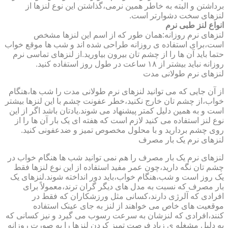
برداشتن و البته به خاطر همین نرمی،گذاشتن این نوع لنزها از
لنزهای سخت دشوارتر است.
انواع لنز طبی نرم
لنزهای نرم روزانه:همان طور که از اسم این لنزها مشخص
است،برای استفاده ی روزانه طراحی شده اند و شب ها موقع خواب
حتما باید آن ها را از چشم تان بیرون بیاورید.از لنزهای تماسی نرم
روزانه نباید بیشتر از ۱۸ ساعت در طول روز استفاده کنید.
لنزهای نرم طولانی مدت
از آن جایی که می توانید لنزهای نرم طولانی مدت را شب ها،هنگام
خواب،از چشم تان خارج نکنید،خطر عفونت چشم با این لنزها بیشتر
است و به همین دلیل کمتر پیشنهاد می شوند.یادتان باشد اگر از این
نوع لنز استفاده می کنید لازم است که هفته ای یک بار آن ها را از
روی چشم بردارید و با محلول مخصوص تمیز و ضدعفونی کنید.
لنزهای نرم یک بار مصرف
لنزهای نرم یک بار مصرف را هم نمی توانید شب ها هنگام خواب در
چشم تان نگه دارید،چون عمر مفید استفاده از این نوع لنزها فقط
یک روز است و شب،هنگام خواب،باید دور انداخته شوند.لنزهای یک
بار مصرف که نسبت به مدل های دیگر گران ترند،معمولاً برای
افرادی که آلرژی دارند،کسانی مثل ورزشکاران که فقط در
موقعیت های خاص می خواهند از لنز به جای عینک استفاده
کنند،افرادی که لنزشان به سرعت رسوب می گیرد و نیز کسانی که
به دلیل مشغله ی زیاد فرصت تمیز کردن لنزها را به صورت روزانه