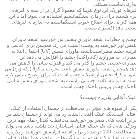
ندارند،مناسب هستند.
لنزهای توریک:این نوع لنزها که معمولاً گران تر از بقیه ی لنزهای
نرم هستند،برای درمان آستیگماتیسم استفاده می شوند اما با این
همه کارایی برای اصلاح عیوب آستیگماتیسم به اندازه ی لنزهای
سخت نافذ اکسیژن نیست.
چشم و خطرات اشعه ماورای بنفش نور خورشید اشعه ماورای
بنفش نور خورشید به پوست آسیب می زند.همچنین برای عدسی و
قرنیه چشم مضراست.اشعه ماورای بنفش (UV) احتمال ابتلا به
بیماری آب مروارید (کاتاراکت) چشم را افزایش می دهد.این
بیماری،عدسی چشم را کدر می کند و قدرت بینایی را کاهش می
دهد.همچنین اشعه ماورای بنفش باعث تخریب ماکولا (لکه زرد) می
شود.ماکولا بخشی از شبکیه چشم است که برای وضوح بینایی لازم
است.سایر مشکلات چشمی وابسته به اشعه ماورای بنفش شامل
ناخنک چشم و پیش ناخنک چشم است.
عینک آفتابی پلاریزه چیست؟
یکی از شیوه های مؤثر در محافظت از چشمان استفاده از عینک
آفتابی است.یک عینک آفتابی استاندارد می تواند از چشمان شما در
برابر اشعه های مضر نور خورشید محافظت کند.ازجمله مهم ترین
ویژگی هایی که یک عینک آفتابی استاندارد باید داشته باشد می توان
به محافظت 100 درصد در برابر اشعه فرابنفش خورشید و پلاریزه
بودن آن اشاره کرد.هردو این ویژگی ها در ساخت عینک های آفتابی