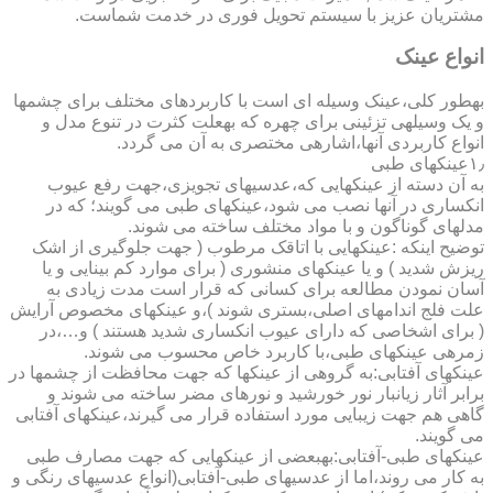
مشتریان عزیز با سیستم تحویل فوری در خدمت شماست.
انواع عینک
به­طور کلی،عینک وسیله ای است با کاربردهای مختلف برای چشمها
و یک وسیله­ی تزئینی برای چهره که به­علت کثرت در تنوع مدل و
انواع کاربردی آنها،اشاره­ی مختصری به آن می گردد.
۱٫عینکهای طبی
به آن دسته از عینکهایی که،عدسیهای تجویزی،جهت رفع عیوب
انکساری در آنها نصب می شود،عینکهای طبی می گویند؛ که در
مدلهای گوناگون و با مواد مختلف ساخته می شوند.
توضیح اینکه :عینکهایی با اتاقک مرطوب ( جهت جلوگیری از اشک
ریزش شدید ) و یا عینکهای منشوری ( برای موارد کم بینایی و یا
آسان نمودن مطالعه برای کسانی که قرار است مدت زیادی به
علت فلج اندامهای اصلی،بستری شوند )،و عینکهای مخصوص آرایش
( برای اشخاصی که دارای عیوب انکساری شدید هستند ) و…،در
زمره­ی عینکهای طبی،با کاربرد خاص محسوب می شوند.
عینکهای آفتابی:به گروهی از عینکها که جهت محافظت از چشمها در
برابر آثار زیانبار نور خورشید و نورهای مضر ساخته می شوند و
گاهی هم جهت زیبایی مورد استفاده قرار می گیرند،عینکهای آفتابی
می گویند.
عینکهای طبی-آفتابی:به­بعضی از عینکهایی که جهت مصارف طبی
به کار می روند،اما از عدسیهای طبی-آفتابی(انواع عدسیهای رنگی و