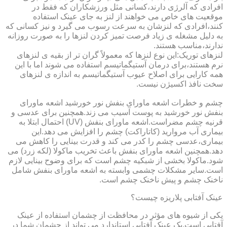
افرادی که آلرژی دارند،کسانی مثل ورزشکاران که فقط در
موقعیت های خاص می خواهند از لنز به جای عینک استفاده
کنند،افرادی که لنزشان به سرعت رسوب می گیرد و نیز کسانی که
به دلیل مشغله ی زیاد فرصت تمیز کردن لنزها را به صورت روزانه
ندارند،مناسب هستند.
لنزهای توریک:این نوع لنزها که معمولاً گران تر از بقیه ی لنزهای
نرم هستند،برای درمان آستیگماتیسم استفاده می شوند اما با این
همه کارایی برای اصلاح عیوب آستیگماتیسم به اندازه ی لنزهای
سخت نافذ اکسیژن نیست.
چشم و خطرات اشعه ماورای بنفش نور خورشید اشعه ماورای
بنفش نور خورشید به پوست آسیب می زند.همچنین برای عدسی و
قرنیه چشم مضراست.اشعه ماورای بنفش (UV) احتمال ابتلا به
بیماری آب مروارید (کاتاراکت) چشم را افزایش می دهد.این
بیماری،عدسی چشم را کدر می کند و قدرت بینایی را کاهش می
دهد.همچنین اشعه ماورای بنفش باعث تخریب ماکولا (لکه زرد) می
شود.ماکولا بخشی از شبکیه چشم است که برای وضوح بینایی لازم
است.سایر مشکلات چشمی وابسته به اشعه ماورای بنفش شامل
ناخنک چشم و پیش ناخنک چشم است.
عینک آفتابی پلاریزه چیست؟
یکی از شیوه های مؤثر در محافظت از چشمان استفاده از عینک
آفتابی است.یک عینک آفتابی استاندارد می تواند از چشمان شما در