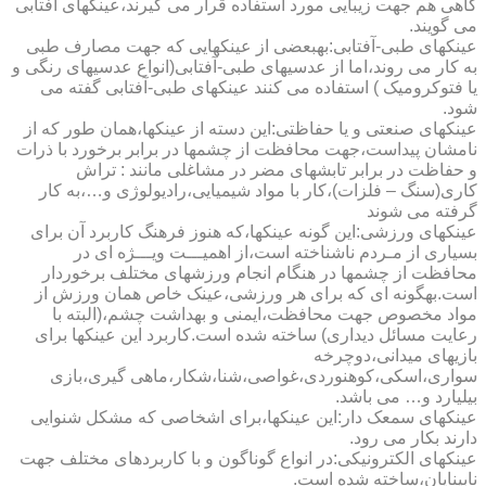
گاهی هم جهت زیبایی مورد استفاده قرار می گیرند،عینکهای آفتابی
می گویند.
عینکهای طبی-آفتابی:به­بعضی از عینکهایی که جهت مصارف طبی
به کار می روند،اما از عدسیهای طبی-آفتابی(انواع عدسیهای رنگی و
یا فتوکرومیک ) استفاده می کنند عینکهای طبی-آفتابی گفته می
شود.
عینکهای صنعتی و یا حفاظتی:این دسته از عینکها،همان طور که از
نامشان پیداست،جهت محافظت از چشمها در برابر برخورد با ذرات
و حفاظت در برابر تابشهای مضر در مشاغلی مانند : تراش
کاری(سنگ – فلزات)،کار با مواد شیمیایی،رادیولوژی و…،به کار
گرفته می شوند
عینکهای ورزشی:این گونه عینکها،که هنوز فرهنگ کاربرد آن برای
بسیاری از مـردم ناشناخته است،از اهمیـــت ویـــژه ای در
محافظت از چشمها در هنگام انجام ورزشهای مختلف برخوردار
است.به­گونه ای که برای هر ورزشی،عینک خاص همان ورزش از
مواد مخصوص جهت محافظت،ایمنی و بهداشت چشم،(البته با
رعایت مسائل دیداری) ساخته شده است.کاربرد این عینکها برای
بازیهای میدانی،دوچرخه
سواری،اسکی،کوهنوردی،غواصی،شنا،شکار،ماهی گیری،بازی
بیلیارد و… می باشد.
عینکهای سمعک دار:این عینکها،برای اشخاصی که مشکل شنوایی
دارند بکار می رود.
عینکهای الکترونیکی:در انواع گوناگون و با کاربردهای مختلف جهت
نابینایان،ساخته شده است.