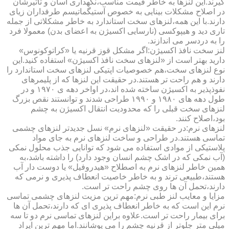
گیرند.این لنزها به خاطر قیمت مناسب،نگهداری آسان و تأثیرشان
در اصلاح مشکلات بینایی به خصوص آستیگماتیسم طرفداران زیای
دارند.با این همه،لنزهای سخت استاندارد به خاطر مشکلاتی از جمله
تاری دید و هیپوکسی (نارسایی اکسیژن به اعضای بدن) معمولا فرد
را به دردسر می اندازند.
لنز سخت نافذ اکسیژن:اگر مشکل قوز قرنیه یا «کراتوکونوس»
دارید بهتر است از «لنزهای سخت نافذ اکسیژن» استفاده کنید.این
نوع لنزهای سخت،هم خصوصیات اپتیکی لنزهای سخت استاندارد را
دارند و هم راحت تر هستند.در حقیقت این لنزها که از پلیمرهای
نفوذپذیر به اکسیژن ساخته شده اند،در اواخر دهه ی ۱۹۷۰ و در
طول دهه های ۱۹۸۰ و ۱۹۹۰ طراحی شدند و توانستند نقص بزرگ
لنزهای سخت قبلی را که محدودیت انتقال اکسیژن به چشم
بود،اصلاح کنند.
لنزهای نرم:در حقیقت «لنزهای نرم» نسل جدیدتر لنزهای چشمی
تماسی هستند.در طراحی و ساخت لنزهای نرم به جای مواد
پلاستیکی از موادی استفاده می شود که توانایی جذب محلول نمکی
(آب نمکی که در اشک چشم انسان وجود دارد) را داشته باشد،به
همین خاطر لنزهای نرم به اصطلاح «هیدروفیل» یا دوست دار آب
هستند،طبیعی ترند و به خاطر خاصیت انعطاف پذیری و نرمی که
دارند،تحمل آن ها روی چشم راحت تر است.
مزایا و معایب لنز طبی نرم:مهم ترین مزیت لنزهای چشمی تماسی
نرم این است که به خاطر انعطاف پذیری ای که دارند،تحمل آن ها
برای بیمار راحت تر است.علاوه براین لنزهای تماسی نرم دو تا سه
میلی متر جلوتر از قرنیه چشم را می پوشانند.اما مهم ترین ایراد