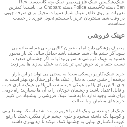
عینک,شکستن عینک فلزی,تعمیر عینک بچه گانه,دسته Rey
Ban,دسته AO,دسته Police,دسته Chopard می باشد.با کمترین
تغییرات بر روی ظاهر عینک شما,تعمیرات مجیک برای صرفه جویی
در وقت شما مشتریان عزیز با سیستم تحویل فوری در خدمت
شماست.
عینک فروشی
مصرف پزشکی دارد،اما به عنوان کالایی زینتی هم استفاده می
شود.اگر چشم های شما ضعیف باشد حداقل سالی یک بار مجبور
هستید به عینک فروشی ها سر بزنید؛ یا نه اگر چشمتان ضعیف
نیست حتماً برای خوش تیپ تر شدن به عینک سازی ها سر زدید
خرید عینک،کار پر ریسکی ست؛ به سختی می توان در این بازار
پرشده از جنس چینی به دنبال عینک های اورجینال بود.بهتر است به
جای تلاش برای یافتن عینکی خوب،به دنبال یافتن عینک سازی خوب
و قابل اعتماد باشید و چشمان خودتان را به آن ها بسپارید؛ راه دومی
برای شما وجود ندارد ما به شما عینک فروشی را پیشنهاد می کنیم
خرید های مطمئن و با اصالت
عینک از دو عدسی و یک قاب یا فریم درست شده استکه توسط بینی
و گوشها نگه داشته میشود و جلوی چشم قرار میگیرد.عینک با رفع
عیوب انکساری بینایی به چشمها کمک میکند تا دید بهتری داشته
باشند.