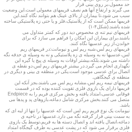
حد معمول،بر روی بینی قرار
می گیرند و ارتفاع آنها هم نصف فریمهای معمولی است.این وضعیت
سبب می شود،تا بیماران از بالای عینک هم بتوانند نگاه کنند.این
فریمها ممکن است که از پلاستیک،فلز و یا حتی زه پلاستیکی ساخته
شده باشند.(شکل۴-۱)
فریمهای نیم تنه ی مخصوص دید دور که کمتر متداول می
باشند،برای بیماران این امکان را فراهم می سازد که برای
خواندن،از زیر عدسیها نگاه کنند.
فریمهای ریم لس،شبه ریم لس و نیومانت:در فریمهای ریم
لس،عدسیها نه به وسیله ی زه پلاستیکی و نه به وسیله ی حدقه نگه
داشته می شوند.بلکه،بیشتر اوقات به وسیله ی پیچ یا گیره این
نگهداری انجام می گیرد.در بیشتر فریمهای ریم لس،دو نقطه ی
اتصال برای عدسی موجود است.یکی در منطقه ی بینی و دیگری در
منطقه ی گیجگاهی.
فریمهای نیمه ریم لس،مشابه ریم لس می باشند،بجز آنکه این
فریمها دارای یک بازوی فلزی تقویت کننده بوده که در قسمت
فوقانی عدسی،امتداد یافته و بخش مرکزی فریم را به Endpiece
متصل می کنند.بخش مرکزی شامل دماغه،بازوهای پد و پدها می
باشد.
نیومانت یک نوع فریم ریم لس است که عدسیها را تنها از لبه ای که
به سمت بینی قرار گرفته نگه می دارد.عدسیها در ناحیه ی
دماغه،اتصال یافته اند و اتصال دسته ها به فریم،توسط یک بازوی
فلزی برقرار می شود که در پشت عدسی به طرف گیجگاه امتداد