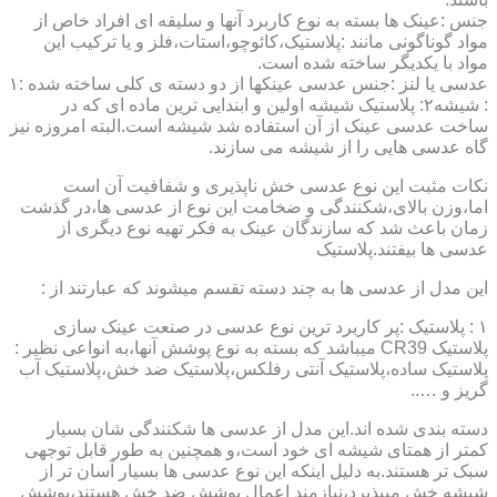
جنس :عینک ها بسته به نوع کاربرد آنها و سلیقه ای افراد خاص از
مواد گوناگونی مانند :پلاستیک،کائوچو،استات،فلز و یا ترکیب این
مواد با یکدیگر ساخته شده است.
عدسی یا لنز :جنس عدسی عینکها از دو دسته ی کلی ساخته شده :۱
: شیشه۲: پلاستیک شیشه اولین و ابندایی ترین ماده ای که در
ساخت عدسی عینک از آن استفاده شد شیشه است.البته امروزه نیز
گاه عدسی هایی را از شیشه می سازند.
نکات مثبت این نوع عدسی خش ناپذیری و شفافیت آن است
اما،وزن بالای،شکنندگی و ضخامت این نوع از عدسی ها،در گذشت
زمان باعث شد که سازندگان عینک به فکر تهیه نوع دیگری از
عدسی ها بیفتند.پلاستیک
این مدل از عدسی ها به چند دسته تقسم میشوند که عبارتند از :
۱ : پلاستیک :پر کاربرد ترین نوع عدسی در صنعت عینک سازی
پلاستیک CR39 میباشد که بسته به نوع پوشش آنها،به انواعی نظیر :
پلاستیک ساده،پلاستیک آنتی رفلکس،پلاستیک ضد خش،پلاستیک آب
گریز و …..
دسته بندی شده اند.این مدل از عدسی ها شکنندگی شان بسیار
کمتر از همتای شیشه ای خود است،و همچنین به طور قابل توجهی
سبک تر هستند.به دلیل اینکه این نوع عدسی ها بسیار آسان تر از
شیشه خش میپذیرد،نیازمند اعمال پوشش ضد خش هستند،پوشش