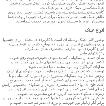
آمدن دسته عینک,آبکاری عینک,رنگ کردن عینک,شست و شوی
عینک,شکستن عینک فلزی,تعمیر عینک بچه
گانه,دسته,دسته,دسته,دسته می باشد.با کمترین تغییرات بر روی
ظاهر عینک شما,تعمیرات مجیک برای صرفه جویی در وقت شما
مشتریان عزیز با سیستم تحویل فوری در خدمت شماست.
انواع عینک
به­طور کلی،عینک وسیله ای است با کاربردهای مختلف برای چشمها
و یک وسیله­ی تزئینی برای چهره که به­علت کثرت در تنوع مدل و
انواع کاربردی آنها،اشاره­ی مختصری به آن می گردد.
۱٫عینکهای طبی
به آن دسته از عینکهایی که،عدسیهای تجویزی،جهت رفع عیوب
انکساری در آنها نصب می شود،عینکهای طبی می گویند؛ که در
مدلهای گوناگون و با مواد مختلف ساخته می شوند.
توضیح اینکه :عینکهایی با اتاقک مرطوب ( جهت جلوگیری از اشک
ریزش شدید ) و یا عینکهای منشوری ( برای موارد کم بینایی و یا
آسان نمودن مطالعه برای کسانی که قرار است مدت زیادی به
علت فلج اندامهای اصلی،بستری شوند )،و عینکهای مخصوص آرایش
( برای اشخاصی که دارای عیوب انکساری شدید هستند ) و…،در
زمره­ی عینکهای طبی،با کاربرد خاص محسوب می شوند.
عینکهای آفتابی:به گروهی از عینکها که جهت محافظت از چشمها در
برابر آثار زیانبار نور خورشید و نورهای مضر ساخته می شوند و