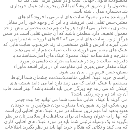
محصولات،قانونی جهانی است و در ضمن فرقی نمی کند که
محصول را از طریق فروشگاه یا آنلاین بخرید.باید عینک خریداری
شده،شماره مدل داشته باشد.
فروشنده معتبر:معمولا سایت های اینترنتی یا فروشگاه های
معتبر،جنس تقلبی نمی فروشند و با این کار وجهه خود را در مقابل
مشتری به خطر نمی اندازند.هر وقت هم دیدید،محصولی بیش از حد
معمول تخفیف دارد،مطمئن باشید که آن جنس،تقلبی است.در ضمن
هرگز از وب سایت های اینترنتی که کالاهای فروخته شده را پس
نمی گیرند یا آدرس و تلفن مشخصی ندارند،خرید.وب سایت هایی که
عینک های معتبر می فروشند،اغلب ضمانت هم ارائه می دهند.
دفترچه و شناسنامه عینک:معمولا عینک های اصل،شناسنامه یا
دفترچه اصالت دارند.در شناسنامه،جزئیات دقیقی در مورد
عینک،مقدار خش پذیری لنز،مقاومت آن در برابر اشعه ماوراء
بنفش،جنس فریم و … بیان می شود.
راهنمای خرید عینک آفتابی مناسب:سلامت چشمان شما ارتباط
مستقیم با عینک آفتابی که می زنید دارد اما می دانید شیشه های
عینکی که می زنید چه ویژگی هایی باید داشته باشد؟ بهتر است قاب
آن چه اندازه و چه رنگی باشد؟
می گویند با عینک آفتابی مناسب شما می توانید جذابیت جیمز
وین،شکوه اودری هیپورن،یا متفاوت بودن شولاپین را به خودتان
هدیه بدهید اما مهم ترین مسئله در مورد عینک های آفتابی این است
که آنها را به عنوان وسیله ای برای محافظت از سلامت تان در نظر
بگیرید نه یک وسیله تزئینی.شما باید در مورد عینک های آفتابی کاری
که می کنند و نکاتی که هنگام خرید آنها باید در نظر بگیرید،اطلاعات