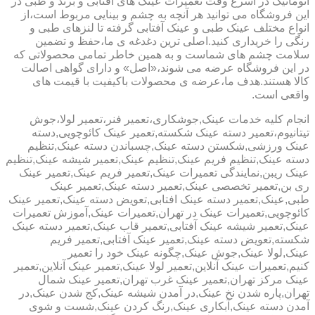
اتوماتیک در اسرع وقت تعمیرات عینک های آفتابی و برند و طبی در
این فروشگاه می توانید هر آنچه به چشم و بینایی مربوط است،از
انواع مختلف عینک طبی و عینک آفتابی گرفته تا لنزهای طبی و
رنگی را خریداری کنید.اصلی ترین دغدغه ی ما،حفظ و تضمین
سلامت چشم های شماست و به همین خاطر تمامی محصولاتی که
در این فروشگاه عرضه می شوند،«اصل» و دارای گواهی اصالت
کالا هستند.هدف ما،عرضه ی محصولات باکیفیت با قیمت های
واقعی است.
انجام کلیه خدمات عینک,جوشکاری،تعمیر فنر،تعمیر لولا،جوش
تیتانیوم،تعمیر دسته عینک شکسته,تعمیر عینک کائوچویی,دسته
عینک ورزشی,شکستن دسته عینک,چسباندن دسته عینک,تنظیم
دسته عینک,تنظیم فریم عینک,تنظیم عینک,تعمیر شیشه عینک,تنظیم
عینک ریبن,نمایندگی تعمیرات عینک,تعمیر فریم عینک,تعمیر عینک
ری بن,تعمیر تخصصی عینک,تعمیر دسته عینک,تعمیر عینک
طبی,عینک,تعمیر دسته عینک افتابی,تعویض دسته عینک,تعمیر عینک
کائوچویی,تعمیرات عینک در تهران,تعمیرات عینک,آموزش تعمیرات
عینک,تعمیر شیشه عینک آفتابی,تعمیر قاب عینک,تعمیر دسته عینک
شکسته,تعویض دسته عینک,تعمیر عینک آفتابی,تعمیر فریم
عینک,لولا عینک,جوش عینک,چگونه عینک خود را تعمیر
کنیم,تعمیرات عینک آنلاین,تعمیر لولا عینک,تعمیر عینک آنلاین,تعمیر
عینک مرکز تهران,تعمیر عینک غرب تهران,تعمیر عینک شمال
تهران,پاره شدن نخ عینک,در آمدن شیشه عینک,کج شدن عینک,در
آمدن دسته عینک,آبکاری عینک,رنگ کردن عینک,شست و شوی