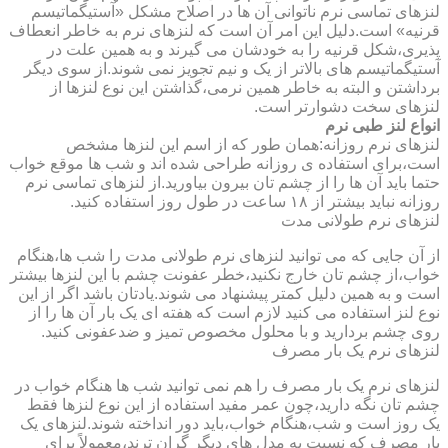
لنزهای تماسی نرم ناتوانی آن ها در اصلاح مشکل «آستیگماتیسم
قرنیه» است.دلیل این امر آن است که لنزهای نرم به خاطر انعطاف
پذیری،شکل قرنیه را به خودشان می گیرند و به همین علت در
آستیگماتیسم های بالاتر از یک و نیم تجویز نمی شوند.از سوی دیگر
برداشتن و البته به خاطر همین نرمی،گذاشتن این نوع لنزها از
لنزهای سخت دشوارتر است.
انواع لنز طبی نرم
لنزهای نرم روزانه:همان طور که از اسم این لنزها مشخص
است،برای استفاده ی روزانه طراحی شده اند و شب ها موقع خواب
حتما باید آن ها را از چشم تان بیرون بیاورید.از لنزهای تماسی نرم
روزانه نباید بیشتر از ۱۸ ساعت در طول روز استفاده کنید.
لنزهای نرم طولانی مدت
از آن جایی که می توانید لنزهای نرم طولانی مدت را شب ها،هنگام
خواب،از چشم تان خارج نکنید،خطر عفونت چشم با این لنزها بیشتر
است و به همین دلیل کمتر پیشنهاد می شوند.یادتان باشد اگر از این
نوع لنز استفاده می کنید لازم است که هفته ای یک بار آن ها را از
روی چشم بردارید و با محلول مخصوص تمیز و ضدعفونی کنید.
لنزهای نرم یک بار مصرف
لنزهای نرم یک بار مصرف را هم نمی توانید شب ها هنگام خواب در
چشم تان نگه دارید،چون عمر مفید استفاده از این نوع لنزها فقط
یک روز است و شب،هنگام خواب،باید دور انداخته شوند.لنزهای یک
بار مصرف که نسبت به مدل های دیگر گران ترند،معمولاً برای