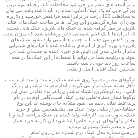
برابر اشعه های مضر نور خورشید محافظت کند.ازجمله مهم ترین
ویژگی هایی که یک عینک آفتابی استاندارد باید داشته باشد می توان
به محافظت 100 درصد در برابر اشعه فرابنفش خورشید و پلاریزه
بودن آن اشاره کرد.هردو این ویژگی ها در ساخت عینک های آفتابی
پلاریزه در نظر گرفته شده اند.عینک های پلاریزه عینک هایی هستند
که لنز آن ها با یک فیلم شیمیایی خاص پوشانده شده که میزان شدت
نور را کاهش می دهند تا به چشم ها آسیبی وارد نشود.عینک های
پلاریزه با بهره گیری از لنزهای پوشانده شده با فیلترهای شیمیایی
مانع از داخل شدن این تابش های خیره کننده به چشمان شما می
شوند و درنتیجه شما می توانید با استفاده از این عینک ها در همه
ساعات روز دید خوبی داشته باشید.
تشخیص عینک آفتابی اصل از تقلبی
لوگوهای معتبر معمولا روی شیشه عینک و سمت راست آن،دسته یا
داخل دسته عینک قرار می گیرند و اندازه،فونت نوشتاری و رنگ
ثابتی دارند.کوچکترین اشتباه نوشتاری یا هر نوع تفاوتی میان این
لوگوها،نشان دهنده تقلبی بودن عینک است.گاهی اوقات در نام
برند،غلط املایی دیده می شود.مثلا به جای نوشته اند:.این نوع
خطاها،خبر از تقلبی بودن عینک می دهد.همچنین پیش از خرید
عینک،به وب سایت کارخانه تولید کننده آن عینک مراجعه کنید و با
علائم و لوگوهای آن برند خاص آشنا شوید.این کار به خرید عینک
اصل و معتبر،کمک بسیاری مینماید.
بررسی شماره مدل عینک درج شماره مدل روی تمام