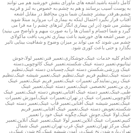
کامل داشته باشید.اشعه های ماورای بنفش خورشید هم می توانند
به پوست آسیب برسانند و هم به چشم،به خصوص به لنز و قرنیه
چشم،هرقدر بیشتر چشمان شما بدون محافظ در مقابل اشعه
آفتاب قرار بگیرد احتمال اینکه به بیماری آب مروارید مبتلا شوید
بیشتر می شود (در این بیماری انگار لنزهای چشم را مه فرا می
گیرد و شما اجسام و انسان ها را به صورت مبهم و ناواضح می بینید)
در ضمن اشعه های خورشید باعث بیماری تخریب بافت ماکولای
چشم می شوند که می تواند بر میزان وضوح و شفافیت بینایی تاثیر
بگذارد و حتی باعث کوری شود.
انجام کلیه خدمات عینک,جوشکاری،تعمیر فنر،تعمیر لولا،جوش
تیتانیوم،تعمیر دسته عینک شکسته,تعمیر عینک کائوچویی,دسته
عینک ورزشی,شکستن دسته عینک,چسباندن دسته عینک,تنظیم
دسته عینک,تنظیم فریم عینک,تنظیم عینک,تعمیر شیشه عینک,تنظیم
عینک ریبن,نمایندگی تعمیرات عینک,تعمیر فریم عینک,تعمیر عینک
ری بن,تعمیر تخصصی عینک,تعمیر دسته عینک,تعمیر عینک
طبی,عینک,تعمیر دسته عینک افتابی,تعویض دسته عینک,تعمیر عینک
کائوچویی,تعمیرات عینک در تهران,تعمیرات عینک,آموزش تعمیرات
عینک,تعمیر شیشه عینک آفتابی,تعمیر قاب عینک,تعمیر دسته عینک
شکسته,تعویض دسته عینک,تعمیر عینک آفتابی,تعمیر فریم
عینک,لولا عینک,جوش عینک,چگونه عینک خود را تعمیر
کنیم,تعمیرات عینک آنلاین,تعمیر لولا عینک,تعمیر عینک آنلاین,تعمیر
عینک مرکز تهران,تعمیر عینک غرب تهران,تعمیر عینک شمال
تهران,پاره شدن نخ عینک,در آمدن شیشه عینک,کج شدن عینک,در