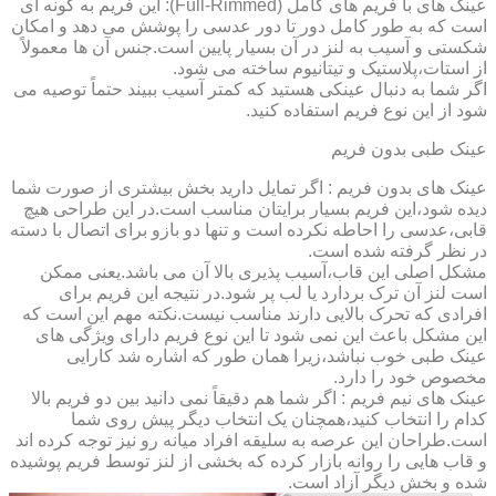
عینک های با فریم های کامل (Full-Rimmed): این فریم به گونه ای
است که به طور کامل دور تا دور عدسی را پوشش می دهد و امکان
شکستی و آسیب به لنز در آن بسیار پایین است.جنس آن ها معمولاً
از استات،پلاستیک و تیتانیوم ساخته می شود.
اگر شما به دنبال عینکی هستید که کمتر آسیب ببیند حتماً توصیه می
شود از این نوع فریم استفاده کنید.
عینک طبی بدون فریم
عینک های بدون فریم : اگر تمایل دارید بخش بیشتری از صورت شما
دیده شود،این فریم بسیار برایتان مناسب است.در این طراحی هیچ
قابی،عدسی را احاطه نکرده است و تنها دو بازو برای اتصال با دسته
در نظر گرفته شده است.
مشکل اصلی این قاب،آسیب پذیری بالا آن می باشد.یعنی ممکن
است لنز آن ترک بردارد یا لب پر شود.در نتیجه این فریم برای
افرادی که تحرک بالایی دارند مناسب نیست.نکته مهم این است که
این مشکل باعث این نمی شود تا این نوع فریم دارای ویژگی های
عینک طبی خوب نباشد،زیرا همان طور که اشاره شد کارایی
مخصوص خود را دارد.
عینک های نیم فریم : اگر شما هم دقیقاً نمی دانید بین دو فریم بالا
کدام را انتخاب کنید،همچنان یک انتخاب دیگر پیش روی شما
است.طراحان این عرصه به سلیقه افراد میانه رو نیز توجه کرده اند
و قاب هایی را روانه بازار کرده که بخشی از لنز توسط فریم پوشیده
شده و بخش دیگر آزاد است.