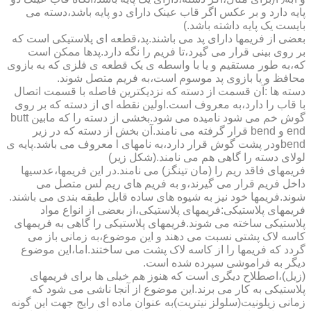
پایه دارد و بر عکس اگر قاب عینک دارای دو پایه باشد،دسته می
بایست یک پایه داشته باشد.)
بعضی از فریمها دارای پد می باشند.پد،قطعه ای پلاستیکی است که
بر روی بینی قرار می گیرد،تا فریم را نگه دارد.پدها ممکن است
که،به طور مستقیم و یا با واسطه ی یک قطعه ی فلزی که به بازوی
محافظ و یا بازوی پد موسوم است،به فریم متصل شوند.
دسته ها :آن قسمت از دسته که نزدیکترین فاصله با قسمت اتصال
با قاب را دارد،به معروف است.اولین نقطه ای از دسته که بر روی
گوش خم می شود نامیده می شود.بخشی از دسته را که مابین butt
end و bend قرار گرفته می نامند.آن بخش از دسته که در زیر
bendودر پشت گوش قرار دارد،به نامهای l معروف می باشد.پایه ی
لولای دسته را گاهی هم می نامند.(شکل زیر)
فریمهای فاقد ریم را (مان تینگز) می نامند.در این فریمها،عدسیها
داخل فریم قرار می گیرند،و به فریم های ریم لس متصل می
شوند.فریمها خود نیز به شیوه های ساده قابل طبقه بندی می باشند.
فریمهای پلاستیکی:فریمهای پلاستیکی،از بعضی از انواع مواد
پلاستیکی ساخته می شوند.فریمهای پلاستیکی را گاهی به فریمهای
کاسه لاک پشتی نسبت می دهند و این موضوع،به زمانی باز می
گردد که فریمها را از کاسه لاک پشت می ساختند.اما،این موضوع
دیگر به فراموشی سپرده شده است.
(زیل)،اصطلاح دیگری است که هنوز هم خیلی ها برای فریمهای
پلاستیکی به کار می برند.این موضوع از آنجا ناشی می شود که
زمانی زیلونیت(سلولز نیتریت)به عنوان ماده ای رایج جهت این گونه