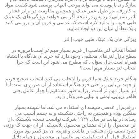
سازگاری با پوست می تواند موجب التهاب پوستی شود.کیفیت مواد
به کاررفته،در طول عمر عینک و همچنین مقاومت در برابر فشار
تأثیر بسزایی دارد.پس در نتیجه اگر می خواهید ویژگی های یک عینک
طبی خوب را بدانید لازم است که عدسی و فریم آن را بررسی کنید
و یک تعادل میان این دو ایجاد نمایید.
ویژگی های یک عینک طبی خوب | لنز
قطعاً انتخاب لنز مناسب از فریم بسیار مهم تر است.امروزه در
سطح بازار لنز های مختلفی وجود دارد که خرید آن ها،گاه با اشتباه
همراه است.حال سؤالی که مطرح می شود این است که چرا
انتخاب لنز بسیار مهم است؟
هنگام خرید عینک شما فریم را انتخاب می کنید،انتخاب صحیح فریم
از جهت زیبایی و راحتی فرد هنگام استفاده از آن ضروری است.اما
لنز بسیار مهم تر است زیرا به طور مستقیم با چهار عامل یعنی
ظاهر،زیبایی،ایمنی و بینایی،سروکار دارد.
در قدیم از عدسی شیشه ای استفاده می شد،اما شیشه بسیار
سنگین بوده و همچنین به راحتی شکسته و به چشم آسیب می
رساند.در نهایت در سال ۱۹۴۷ شرکت توانست نسخه پلاستیکی از
این محصول را ارائه دهد.این محصول پلاستیکی از آن جهت که وزنی
حدود نصف وزن شیشه را داشت و هزینه آن نیز کمتر بود مورد
استقبال قرار گرفت.کیفیت نور عالی این محصول ازجمله دلایل