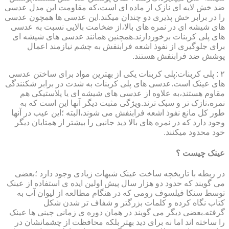
ضد خش لایه ای نازک از ماده ای است،که مقاومت این مدل عدسی
را در برابر خش پذیری دو چندان میکند.این عدسی ها همچون عدسی
های شیشه ای در نمره های بالا،از ضخامت بالایی نسبت به عدسی
های پلی کربنات برخوردارند.همچنین همانند عدسی های شیشه ای
برای جلوگیری از نفوذ اشعه فرابنفش به چشم نیازمند اعمال
پوشش ضد فرابنفش هستند.
۲ : پلی کربنات:پلی کربنات یکی از بهترین مواد برای ساختن عدسی
های عینک است.عدسی های پلی کربنات به شدت در برابر شکنندگی
مقاوم هستند،به علاوه از عدسی های شیشه ای یا پلاستیکی هم
نمره،نازک تر و سبک ترند.ویژگی مثبت دیگر آنها این است که به
طور کل مانع نفوذ اشعه فرابنفش می شوند،البته ؛این عیب در آنها
وجود دارد که در نمره های بالا دید جانبی را بیشتر از همتایان دیگر
خود محدود میکنند.
عینک چیست ؟
در ربطه با تاریخچه ساخت عینک شبهات زیادی وجود دارد ؛بعضی
می گویند که حدود دو هزار سال پیش اولین ایده ی استفاده از عینک
توسط سنکا فیلسوف رومی که در هنگام مطالعه از لیوان آب به
کتاب نگاه کرده و کلمات بزرگتر و شفاف تر شدن شکل
گرفته.بعضی دیگر می گویند در همان دوره ی زمانی چینی ها عینک
را ساخته اند اما نه برای دید بهتر بلکه محافظت از چشمانشان در