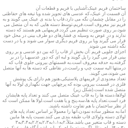
ساختمان فریم عینک:آشنایی با فریم و قطعات آن
آن قسمت از عینک،که عدسی های تجویز شده ویا تیغه های حفاظتی
را در مقابل چشمان نگه می دارد،قاب یا بدنه ی عینک می گویند و به
فریم نیز معروف است.فریم،توسط دسته هایی که به آن متصل می
شود،بر روی صورت تنظیم می گردد.فریمهایی هم هستند که دسته
ندارند و در عوض به وسیله ی فشارهای دو طرف بینی در محل خود
قرار می گیرند ویا بر روی فریم دیگری سوار می شوند و یا در دست
نگه داشته می شوند
اجزای جلویی فریم :آن بخش از قاب را که بین دو عدسی و بر روی
بینی قرار می گیرد را پل گویند و لبه ای که دور عدسیهـا را در بر
گرفته،به حدقه معروف است.به قسمتهای بیرونی جلوی قاب که
درمنتها الیه سمت چپ و راست،در نقاطی که دسته ها به آنها متصل
می شوند،می گویند.
تعداد معدودی از فریمهای پلاستیکی،هنوز هم دارای یک پوشش
فلزی در قسمت بیرونی بوده که پرچهایی جهت نگهداری لولا به آنها
متصل شده است.(شکل زیر)
لولاها،دسته ها را به قاب عینک متصل می کنند و تعداد پایه هایشان
فرد است.تعداد پایه ها،سه،پنج و یا هفت است.لولا ها ممکن است که
از نظر ساختمان با هم تفاوت داشته باشند.
اما،به منظور ساده نمودن،آنها را معمولاً بر اساس تعداد پایه های
لولای دسته ولولای قاب طبقه بندی می کنند.نسبت پایه ها مابین
دسته و قاب متغیر می باشد.مثلاً،۲به۱،۱به۲،۳به۲،۲به۳،۴به۳
و۳به۴٫(برای مثال،اگر دسته،دارای یک پایه باشد،آنگاه قاب عینک دو