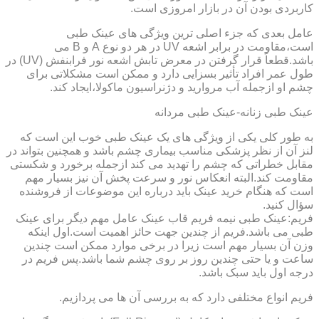
کاربردی بودن آن در بازار امروزی است.
عامل بعدی که جزء اصلی ترین ویژگی های عینک طبی
است،مقاومت در برابر اشعه UV در هر دو نوع A و B می
باشد.قطعاً قرار گرفتن در معرض تابش اشعه نور فرابنفش (UV) در
طول عمر افراد تأثیر بسزایی دارد و ممکن است مشکلاتی برای
چشم او ازجمله آب مروارید و دژنراسیون ماکولا،ایجاد کند.
عینک طبی زنانه-عینک طبی مردانه
به طور کلی یکی از ویژگی های یک عینک طبی خوب این است که
لنز آن از نظر پزشکی مناسب بیماری چشم باشد و همچنین بتواند در
مقابل خطراتی که چشم را تهدید می کند ازجمله برخورد و شکستی
مقاومت کند.البته انعکاس نور و سرعت پخش آن نیز بسیار مهم
است که هنگام خرید عینک باید درباره این موضوعات از فروشنده
سؤال کنید.
فریم:عینک طبی نیمه فریم قاب عینک عامل مهم دیگر برای عینک
طبی می باشد.فریم از چندین جهت حائز اهمیت است.اول اینکه
وزن آن بسیار مهم است زیرا در برخی موارد ممکن است چندین
ساعت و یا حتی چندین روز بر روی چشم شما باشد.پس فریم در
درجه اول باید سبک باشد.
فریم انواع مختلفی دارد که به بررسی آن ها می پردازیم.