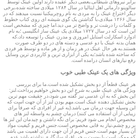
برابر نیروهای شیطانی.بعضی دیگر عقیده دارند اولین عینک توسط
سالوینو دارماتی اهل ایتالیا در سال ۱۲۸۴ میلادی ساخته شده،برخی
دیگر اختراع عینک را به مردی به نام روچربیکنبا نسبت میدهند که در
سال ۱۲۶۶ میلادی،با گذاشتن یک گوی شیشه ای روی کتاب خطوط
و کلمات را درشت تر و واضح تر می دید.اما چیزی که مشخص است
این است که در سال ۱۷۲۷ میلادی یک عینک ساز انگلیسی ؛به نام
ادوارد اسکارلت استایل امروزی و مدرن عینک را توسعه داد،که
همان بدنه عینک با دو عدسی و دسته های در دو طرف صورت
هستند.به هر حال عینک در هر زمان و از هر ماده و توسط هر فردی
که ساخته شده باشد؛به یکی از ابزاری ترین و کاربردی ترین وسایل
رفع نیازهای انسان درامده است.
ویژگی های یک عینک طبی خوب
هر عینک قطعاً از دو بخش تشکیل شده است.ما برای بررسی
ویژگی های عینک طبی به شرح این دو بخش خواهیم پرداخت.لنز:
این بخش که به آن عدسی نیز گفته می شود،در حقیقت مهم ترین
بخش تشکیل دهنده عینک است.مهم بودن لنز از آن جهت است که
این وسیله جهت درمان می باشد.(به غیر از افرادی که صرفاً برای
زیبایی از آن استفاده می کنند) درمان چشم به واسطه لنز های
مخصوص انجام می شود فریم: برای نگه داشتن و چیدمان این لنز ها
بر رو چشم،نیاز به قابی مخصوص است.جنس فریم و کیفیت مواد
آن بسیار مهم است.جنس فریم از آن جهت دارای اهمیت می باشد
که ممکن است با پوست برخی افراد سازگاری نداشته باشد.عدم