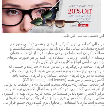
لنز چشمی تماسی-لنز طبی
در حالی که اصلی ترین کارکرد لنزهای چشمی تماسی هنوز هم
اصلاح مشکلات بینایی مثل نزدیک بینی،دوربینی،آستیگماتیسم و
مطالعه کردن است،اما در برخی موارد افراد از آن ها به عنوان
وسیله ی آرایشی و زیبایی استفاده می کنند.در هر صورت لنزهای
چشمی تماسی انواع و کاربردهای گوناگون دارند.
لنزهای سخت و نرم:لنزها بر اساس ماده ی سازنده و جنسی که
دارند به دو نوع سخت و نرم تقسیم می شوند.لنزهای سخت:لنز
سخت به دو نوع لنزهای سخت استاندارد و لنزهای سخت نافذ
اکسیژن تقسیم می شود (hard lenses یا GP lenses).
لنز سخت استاندارد:«لنزهای سخت استاندارد» در حقیقت به نوعی
از لنز تماسی گفته می شود که قادر به انتقال اکسیژن نیستند و در
برابر اکسیژن نفوذناپذیر هستند؛ در نتیجه قرنیه برای تهیه ی اکسیژن
متکی به پمپاژ اشک میان قرنیه و لنز در اثر پلک زدن است.لنزهای
سخت استاندارد با استفاده از محلول نرم کننده روی چشم قرار می