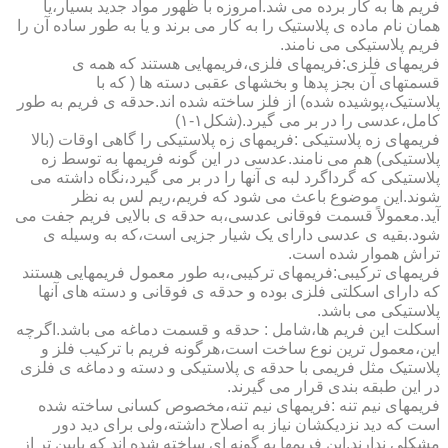
فریم ها به کار برده می شد.امروزه با ظهور مواد جدید بسیار،یا
همان نام ماده ی پلاستیک را به کار می برند و یا به طور ساده آن را
فریم پلاستیکی می نامند.
فریمهای فلزی:فریمهای فلزی،فریمهایی هستند که همه ی
قسمتهای آن بجز پدها و بخشهای عقبی دسته ها ( که با
پلاستیک،پوشیده شده) از فلز ساخته شده اند.حدقه ی فریم به طور
کامل،عدسی را در بر می گیرد.(شکل۱-۱)
فریمهای زه پلاستیکی :فریمهای زه پلاستیکی را گاهی اوقات (بالا
پلاستیکی) هم می نامند.عدسی در این گونه فریمها به توسط زه
پلاستیکی که گرداگرد لبه ی آنها را در بر می گیرد،نگاه داشته می
شوند.این موضوع باعث می شود که فریم،ریم لس به نظر
آید.معمولاً قسمت فوقانی عدسی،به حدقه ی بالایی فریم جفت می
شود.بقیه ی عدسی دارای یک شیار جزیی است،که به وسیله ی
تراش هموار شده است.
فریمهای ترکیبی:فریمهای ترکیبی،به طور معمول فریمهایی هستند
که دارای اسکلتی فلزی بوده و حدقه ی فوقانی و دسته های آنها
پلاستیکی می باشد.
اسکلت این فریم ها،شامل : حدقه و قسمت دماغه می باشد.اگرچه
این،معمول ترین نوع ساخت است،هرگونه فریم با ترکیب فلز و
پلاستیک مثل فریمی با حدقه ی پلاستیکی و دسته و دماغه ی فلزی
در این طبقه بندی قرار می گیرند.
فریمهای نیم تنه :فریمهای نیم تنه،مخصوص کسانی ساخته شده
است که دید نزدیکشان نیاز به اصلاح داشته،ولی برای دید دور
مشکلی ندارند.این فریمها به گونه ای ساخته شده اند که پایین تر از