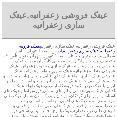
عینک فروشی زعفرانیه,عینک
سازی زعفرانیه
عینک فروشی زعفرانیه
,
عینک سازی زعفرانیه
عینک فروشی
زعفرانیه
,
عینک سازی زعفرانیه
,آدرس شعبه 1 :تهران شاهین
شمالی بیست متری گلستان شعبه 2 :تهران شهران جنوبی تلفن **-
با تخفیف مشاوره رایگان شبانه روزی کارگران مجرب عینک
فروشی محدوده زعفرانیه,
عینک سازی محدوده زعفرانیه
,
عینک
فروشی منطقه زعفرانیه
,عینک سازی منطقه زعفرانیه,عینک
فروشی,عینک سازی,انواع عینک های آفتابی و طبی زنانه و مردانه و
فریم عینک طبی,خرید عینک خود را آسان،سریع و ایمن در سراسر
ایران با عینک تجربه کنید.فروشگاه اینترنتی عینک انواع عینک
آفتابی،عینک طبی،عدسی،و لنز های تماسی,فروش انواع عینک های
استاندارد روز برای کودکان،نوزادان و بزرگسالان.شامل عینک طبی
مردانه و زنانه و عینک های آفتابی مردانه و زنانه می باشد
زعفرانیه,ساخت و فروش عینک های طبی،مطالعه و آفتابی و
لنزهای طبی در زعفرانیه,عینک با نرخ اتحادیه,بینایی سنجی در
زعفرانیه,فروشگاه عینک در زعفرانیه,فروش عمده و تک انواع