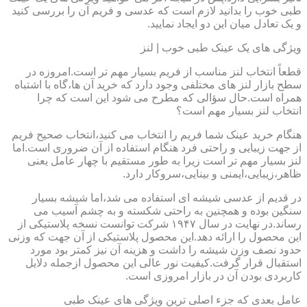
طبی خوب را بدانید لازم است که عدسی و فریم آن را بررسی کنید
و یک تعادل میان این دو ایجاد نمایید.
ویژگی های یک عینک طبی خوب | لنز
قطعاً انتخاب لنز مناسب از فریم بسیار مهم تر است.امروزه در
سطح بازار لنز های مختلفی وجود دارد که خرید آن ها،گاه با اشتباه
همراه است.حال سؤالی که مطرح می شود این است که چرا
انتخاب لنز بسیار مهم است؟
هنگام خرید عینک شما فریم را انتخاب می کنید،انتخاب صحیح فریم
از جهت زیبایی و راحتی فرد هنگام استفاده از آن ضروری است.اما
لنز بسیار مهم تر است زیرا به طور مستقیم با چهار عامل یعنی
ظاهر،زیبایی،ایمنی و بینایی،سروکار دارد.
در قدیم از عدسی شیشه ای استفاده می شد،اما شیشه بسیار
سنگین بوده و همچنین به راحتی شکسته و به چشم آسیب می
رساند.در نهایت در سال ۱۹۴۷ شرکت توانست نسخه پلاستیکی از
این محصول را ارائه دهد.این محصول پلاستیکی از آن جهت که وزنی
حدود نصف وزن شیشه را داشت و هزینه آن نیز کمتر بود مورد
استقبال قرار گرفت.کیفیت نور عالی این محصول ازجمله دلایل
کاربردی بودن آن در بازار امروزی است.
عامل بعدی که جزء اصلی ترین ویژگی های عینک طبی