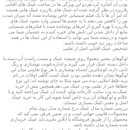
بودن آن اشاره کرد.هردو این ویژگی ها در ساخت عینک های آفتابی
پلاریزه در نظر گرفته شده اند.عینک های پلاریزه عینک هایی هستند
که لنز آن ها با یک فیلم شیمیایی خاص پوشانده شده که میزان شدت
نور را کاهش می دهند تا به چشم ها آسیبی وارد نشود.عینک های
پلاریزه با بهره گیری از لنزهای پوشانده شده با فیلترهای شیمیایی
مانع از داخل شدن این تابش های خیره کننده به چشمان شما می
شوند و درنتیجه شما می توانید با استفاده از این عینک ها در همه
ساعات روز دید خوبی داشته باشید.
تشخیص عینک آفتابی اصل از تقلبی
لوگوهای معتبر معمولا روی شیشه عینک و سمت راست آن،دسته یا
داخل دسته عینک قرار می گیرند و اندازه،فونت نوشتاری و رنگ
ثابتی دارند.کوچکترین اشتباه نوشتاری یا هر نوع تفاوتی میان این
لوگوها،نشان دهنده تقلبی بودن عینک است.گاهی اوقات در نام
برند،غلط املایی دیده می شود.مثلا به جای نوشته اند:.این نوع
خطاها،خبر از تقلبی بودن عینک می دهد.همچنین پیش از خرید
عینک،به وب سایت کارخانه تولید کننده آن عینک مراجعه کنید و با
علائم و لوگوهای آن برند خاص آشنا شوید.این کار به خرید عینک
اصل و معتبر،کمک بسیاری مینماید.
بررسی شماره مدل عینک درج شماره مدل روی تمام
محصولات،قانونی جهانی است و در ضمن فرقی نمی کند که
محصول را از طریق فروشگاه یا آنلاین بخرید.باید عینک خریداری
شده،شماره مدل داشته باشد.