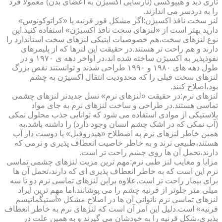
تاری دید و هیپوکسی (نارسایی اکسیژن به اعضای بدن) معمولا فرد
را به دردسر می اندازند.
لنز سخت نافذ اکسیژن:اگر مشکل قوز قرنیه یا «کراتوکونوس»
دارید بهتر است از «لنزهای سخت نافذ اکسیژن» استفاده کنید.این
نوع لنزهای سخت،هم خصوصیات اپتیکی لنزهای سخت استاندارد را
دارند و هم راحت تر هستند.در حقیقت این لنزها که از پلیمرهای
نفوذپذیر به اکسیژن ساخته شده اند،در اواخر دهه ی ۱۹۷۰ و در
طول دهه های ۱۹۸۰ و ۱۹۹۰ طراحی شدند و توانستند نقص بزرگ
لنزهای سخت قبلی را که محدودیت انتقال اکسیژن به چشم
بود،اصلاح کنند.
لنزهای نرم:در حقیقت «لنزهای نرم» نسل جدیدتر لنزهای چشمی
تماسی هستند.در طراحی و ساخت لنزهای نرم به جای مواد
پلاستیکی از موادی استفاده می شود که توانایی جذب محلول نمکی
(آب نمکی که در اشک چشم انسان وجود دارد) را داشته باشد،به
همین خاطر لنزهای نرم به اصطلاح «هیدروفیل» یا دوست دار آب
هستند،طبیعی ترند و به خاطر خاصیت انعطاف پذیری و نرمی که
دارند،تحمل آن ها روی چشم راحت تر است.
مزایا و معایب لنز طبی نرم:مهم ترین مزیت لنزهای چشمی تماسی
نرم این است که به خاطر انعطاف پذیری ای که دارند،تحمل آن ها
برای بیمار راحت تر است.علاوه براین لنزهای تماسی نرم دو تا سه
میلی متر جلوتر از قرنیه چشم را می پوشانند.اما مهم ترین ایراد
لنزهای تماسی نرم ناتوانی آن ها در اصلاح مشکل «آستیگماتیسم
قرنیه» است.دلیل این امر آن است که لنزهای نرم به خاطر انعطاف
پذیری،شکل قرنیه را به خودشان می گیرند و به همین علت در