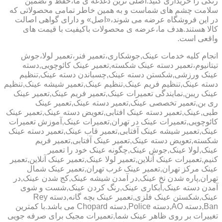
رنگی را خریداری کنید.اصلی ترین دغدغه ی ما،حفظ و تضمین
سلامت چشم های شماست و به همین خاطر تمامی محصولاتی که
در این فروشگاه عرضه می شوند،«اصل» و دارای گواهی اصالت
کالا هستند.هدف ما،عرضه ی محصولات باکیفیت با قیمت های
واقعی است.
انجام کلیه خدمات عینک,جوشکاری،تعمیر فنر،تعمیر لولا،جوش
تیتانیوم،تعمیر دسته عینک شکسته,تعمیر عینک کائوچویی,دسته
عینک ورزشی,شکستن دسته عینک,چسباندن دسته عینک,تنظیم
دسته عینک,تنظیم فریم عینک,تنظیم عینک,تعمیر شیشه عینک,تنظیم
عینک ریبن,نمایندگی تعمیرات عینک,تعمیر فریم عینک,تعمیر عینک
ری بن,تعمیر تخصصی عینک,تعمیر دسته عینک,تعمیر عینک
طبی,عینک,تعمیر دسته عینک افتابی,تعویض دسته عینک,تعمیر عینک
کائوچویی,تعمیرات عینک در تهران,تعمیرات عینک,آموزش تعمیرات
عینک,تعمیر شیشه عینک آفتابی,تعمیر قاب عینک,تعمیر دسته عینک
شکسته,تعویض دسته عینک,تعمیر عینک آفتابی,تعمیر فریم
عینک,لولا عینک,جوش عینک,چگونه عینک خود را تعمیر
کنیم,تعمیرات عینک آنلاین,تعمیر لولا عینک,تعمیر عینک آنلاین,تعمیر
عینک مرکز تهران,تعمیر عینک غرب تهران,تعمیر عینک شمال
تهران,پاره شدن نخ عینک,در آمدن شیشه عینک,کج شدن عینک,در
آمدن دسته عینک,آبکاری عینک,رنگ کردن عینک,شست و شوی
عینک,شکستن عینک فلزی,تعمیر عینک بچه گانه,دسته Rey
Ban,دسته AO,دسته Police,دسته Chopard می باشد.با کمترین
تغییرات بر روی ظاهر عینک شما,تعمیرات مجیک برای صرفه جویی