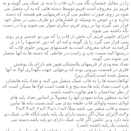
را در مقابل چشمان نگه می دارد،قاب یا بدنه ی عینک می گویند و به
فریم نیز معروف است.فریم،توسط دسته هایی که به آن متصل می
شود،بر روی صورت تنظیم می گردد.فریمهایی هم هستند که دسته
ندارند و در عوض به وسیله ی فشارهای دو طرف بینی در محل خود
قرار می گیرند ویا بر روی فریم دیگری سوار می شوند و یا در دست
نگه داشته می شوند
اجزای جلویی فریم :آن بخش از قاب را که بین دو عدسی و بر روی
بینی قرار می گیرد را پل گویند و لبه ای که دور عدسیهـا را در بر
گرفته،به حدقه معروف است.به قسمتهای بیرونی جلوی قاب که
درمنتها الیه سمت چپ و راست،در نقاطی که دسته ها به آنها متصل
می شوند،می گویند.
تعداد معدودی از فریمهای پلاستیکی،هنوز هم دارای یک پوشش
فلزی در قسمت بیرونی بوده که پرچهایی جهت نگهداری لولا به آنها
متصل شده است.(شکل زیر)
لولاها،دسته ها را به قاب عینک متصل می کنند و تعداد پایه هایشان
فرد است.تعداد پایه ها،سه،پنج و یا هفت است.لولا ها ممکن است که
از نظر ساختمان با هم تفاوت داشته باشند.
اما،به منظور ساده نمودن،آنها را معمولاً بر اساس تعداد پایه های
لولای دسته ولولای قاب طبقه بندی می کنند.نسبت پایه ها مابین
دسته و قاب متغیر می باشد.مثلاً،۲به۱،۱به۲،۳به۲،۲به۳،۴به۳
و۳به۴٫(برای مثال،اگر دسته،دارای یک پایه باشد،آنگاه قاب عینک دو
پایه دارد و بر عکس اگر قاب عینک دارای دو پایه باشد،دسته می
بایست یک پایه داشته باشد.)
بعضی از فریمها دارای پد می باشند.پد،قطعه ای پلاستیکی است که