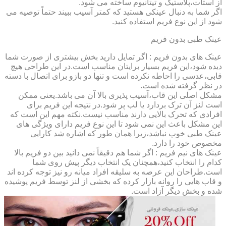
از استات،پلاستیک و تیتانیوم ساخته می شود.
اگر شما به دنبال عینکی هستید که کمتر آسیب ببیند حتماً توصیه می
شود از این نوع فریم استفاده کنید.
عینک طبی بدون فریم
عینک های بدون فریم : اگر تمایل دارید بخش بیشتری از صورت شما
دیده شود،این فریم بسیار برایتان مناسب است.در این طراحی هیچ
قابی،عدسی را احاطه نکرده است و تنها دو بازو برای اتصال با دسته
در نظر گرفته شده است.
مشکل اصلی این قاب،آسیب پذیری بالا آن می باشد.یعنی ممکن
است لنز آن ترک بردارد یا لب پر شود.در نتیجه این فریم برای
افرادی که تحرک بالایی دارند مناسب نیست.نکته مهم این است که
این مشکل باعث این نمی شود تا این نوع فریم دارای ویژگی های
عینک طبی خوب نباشد،زیرا همان طور که اشاره شد کارایی
مخصوص خود را دارد.
عینک های نیم فریم : اگر شما هم دقیقاً نمی دانید بین دو فریم بالا
کدام را انتخاب کنید،همچنان یک انتخاب دیگر پیش روی شما
است.طراحان این عرصه به سلیقه افراد میانه رو نیز توجه کرده اند
و قاب هایی را روانه بازار کرده که بخشی از لنز توسط فریم پوشیده
شده و بخش دیگر آزاد است.