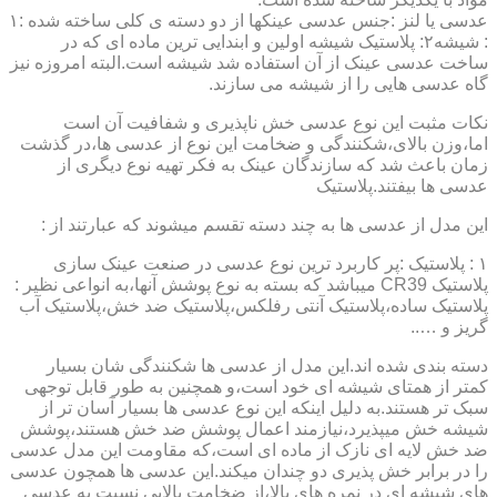
عدسی یا لنز :جنس عدسی عینکها از دو دسته ی کلی ساخته شده :۱
: شیشه۲: پلاستیک شیشه اولین و ابندایی ترین ماده ای که در
ساخت عدسی عینک از آن استفاده شد شیشه است.البته امروزه نیز
گاه عدسی هایی را از شیشه می سازند.
نکات مثبت این نوع عدسی خش ناپذیری و شفافیت آن است
اما،وزن بالای،شکنندگی و ضخامت این نوع از عدسی ها،در گذشت
زمان باعث شد که سازندگان عینک به فکر تهیه نوع دیگری از
عدسی ها بیفتند.پلاستیک
این مدل از عدسی ها به چند دسته تقسم میشوند که عبارتند از :
۱ : پلاستیک :پر کاربرد ترین نوع عدسی در صنعت عینک سازی
پلاستیک CR39 میباشد که بسته به نوع پوشش آنها،به انواعی نظیر :
پلاستیک ساده،پلاستیک آنتی رفلکس،پلاستیک ضد خش،پلاستیک آب
گریز و …..
دسته بندی شده اند.این مدل از عدسی ها شکنندگی شان بسیار
کمتر از همتای شیشه ای خود است،و همچنین به طور قابل توجهی
سبک تر هستند.به دلیل اینکه این نوع عدسی ها بسیار آسان تر از
شیشه خش میپذیرد،نیازمند اعمال پوشش ضد خش هستند،پوشش
ضد خش لایه ای نازک از ماده ای است،که مقاومت این مدل عدسی
را در برابر خش پذیری دو چندان میکند.این عدسی ها همچون عدسی
های شیشه ای در نمره های بالا،از ضخامت بالایی نسبت به عدسی