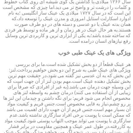
سال ۱۲۶۶ میلادی،با گذاشتن یک گوی شیشه ای روی کتاب خطوط
و کلمات را درشت تر و واضح تر می دید.اما چیزی که مشخص است
این است که در سال ۱۷۲۷ میلادی یک عینک ساز انگلیسی ؛به نام
ادوارد اسکارلت استایل امروزی و مدرن عینک را توسعه داد،که
همان بدنه عینک با دو عدسی و دسته های در دو طرف صورت
هستند.به هر حال عینک در هر زمان و از هر ماده و توسط هر فردی
که ساخته شده باشد؛به یکی از ابزاری ترین و کاربردی ترین وسایل
رفع نیازهای انسان درامده است.
ویژگی های یک عینک طبی خوب
هر عینک قطعاً از دو بخش تشکیل شده است.ما برای بررسی
ویژگی های عینک طبی به شرح این دو بخش خواهیم پرداخت.لنز:
این بخش که به آن عدسی نیز گفته می شود،در حقیقت مهم ترین
بخش تشکیل دهنده عینک است.مهم بودن لنز از آن جهت است که
این وسیله جهت درمان می باشد.(به غیر از افرادی که صرفاً برای
زیبایی از آن استفاده می کنند) درمان چشم به واسطه لنز های
مخصوص انجام می شود فریم: برای نگه داشتن و چیدمان این لنز ها
بر رو چشم،نیاز به قابی مخصوص است.جنس فریم و کیفیت مواد
آن بسیار مهم است.جنس فریم از آن جهت دارای اهمیت می باشد
که ممکن است با پوست برخی افراد سازگاری نداشته باشد.عدم
سازگاری با پوست می تواند موجب التهاب پوستی شود.کیفیت مواد
به کاررفته،در طول عمر عینک و همچنین مقاومت در برابر فشار
تأثیر بسزایی دارد.پس در نتیجه اگر می خواهید ویژگی های یک عینک