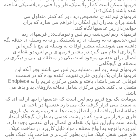
فریمها ممکن است که از پلاستیک،فلز و یا حتی زه پلاستیکی ساخته
شده باشند.(شکل۴-۱)
فریمهای نیم تنه ی مخصوص دید دور که کمتر متداول می
باشند،برای بیماران این امکان را فراهم می سازد که برای
خواندن،از زیر عدسیها نگاه کنند.
فریمهای ریم لس،شبه ریم لس و نیومانت:در فریمهای ریم
لس،عدسیها نه به وسیله ی زه پلاستیکی و نه به وسیله ی حدقه نگه
داشته می شوند.بلکه،بیشتر اوقات به وسیله ی پیچ یا گیره این
نگهداری انجام می گیرد.در بیشتر فریمهای ریم لس،دو نقطه ی
اتصال برای عدسی موجود است.یکی در منطقه ی بینی و دیگری در
منطقه ی گیجگاهی.
فریمهای نیمه ریم لس،مشابه ریم لس می باشند،بجز آنکه این
فریمها دارای یک بازوی فلزی تقویت کننده بوده که در قسمت
فوقانی عدسی،امتداد یافته و بخش مرکزی فریم را به Endpiece
متصل می کنند.بخش مرکزی شامل دماغه،بازوهای پد و پدها می
باشد.
نیومانت یک نوع فریم ریم لس است که عدسیها را تنها از لبه ای که
به سمت بینی قرار گرفته نگه می دارد.عدسیها در ناحیه ی
دماغه،اتصال یافته اند و اتصال دسته ها به فریم،توسط یک بازوی
فلزی برقرار می شود که در پشت عدسی به طرف گیجگاه امتداد
یافته است.بنابراین،تنها یک نقطه ی اتصال برای عدسی وجود دارد.
امروزه با توجه به انواع مختلف مواد قابل کاربرد در ساخت عینک
های طبی شغل عینک سازی بطور کلی،برای ساخت یک عینک طبی