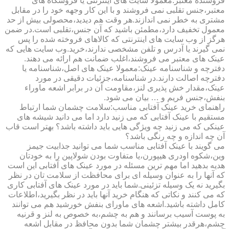
فروشنده معتبر:معمولا سایت های اینترنتی یا فروشگاه های
معتبر،جنس تقلبی نمی فروشند و با این کار وجهه خود را در مقابل
مشتری به خطر نمی اندازند.هر وقت هم دیدید،محصولی بیش از حد
معمول تخفیف دارد،مطمئن باشید که آن جنس،تقلبی است.در ضمن
هرگز از وب سایت های اینترنتی که کالاهای فروخته شده را پس
نمی گیرند یا آدرس و تلفن مشخصی ندارند،خرید.وب سایت هایی که
عینک های معتبر می فروشند،اغلب ضمانت هم ارائه می دهند.
دفترچه و شناسنامه عینک:معمولا عینک های اصل،شناسنامه یا
دفترچه اصالت دارند.در شناسنامه،جزئیات دقیقی در مورد
عینک،مقدار خش پذیری لنز،مقاومت آن در برابر اشعه ماوراء
بنفش،جنس فریم و … بیان می شود.
راهنمای خرید عینک آفتابی مناسب:سلامت چشمان شما ارتباط
مستقیم با عینک آفتابی که می زنید دارد اما می دانید شیشه های
عینکی که می زنید چه ویژگی هایی باید داشته باشد؟ بهتر است قاب
آن چه اندازه و چه رنگی باشد؟
می گویند با عینک آفتابی مناسب شما می توانید جذابیت جیمز
وین،شکوه اودری هیپورن،یا متفاوت بودن شولاپین را به خودتان
هدیه بدهید اما مهم ترین مسئله در مورد عینک های آفتابی این است
که آنها را به عنوان وسیله ای برای محافظت از سلامت تان در نظر
بگیرید نه یک وسیله تزئینی.شما باید در مورد عینک های آفتابی کاری
که می کنند و نکاتی که هنگام خرید آنها باید در نظر بگیرید،اطلاعات
کامل داشته باشید.اشعه های ماورای بنفش خورشید هم می توانند
به پوست آسیب برسانند و هم به چشم،به خصوص به لنز و قرنیه
چشم،هرقدر بیشتر چشمان شما بدون محافظ در مقابل اشعه