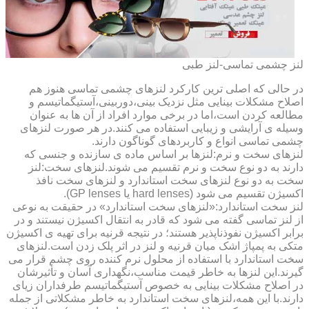
لنز چشمی تماسی-لنز طبی
در حالی که اصلی ترین کارکرد لنزهای چشمی تماسی هنوز هم
اصلاح مشکلات بینایی مثل نزدیک بینی،دوربینی،آستیگماتیسم و
مطالعه کردن است،اما در برخی موارد افراد از آن ها به عنوان
وسیله ی آرایشی و زیبایی استفاده می کنند.در هر صورت لنزهای
چشمی تماسی انواع و کاربردهای گوناگون دارند.
لنزهای سخت و نرم:لنزها بر اساس ماده ی سازنده و جنسی که
دارند به دو نوع سخت و نرم تقسیم می شوند.لنزهای سخت:لنز
سخت به دو نوع لنزهای سخت استاندارد و لنزهای سخت نافذ
اکسیژن تقسیم می شود (hard lenses یا GP lenses).
لنز سخت استاندارد:«لنزهای سخت استاندارد» در حقیقت به نوعی
از لنز تماسی گفته می شود که قادر به انتقال اکسیژن نیستند و در
برابر اکسیژن نفوذناپذیر هستند؛ در نتیجه قرنیه برای تهیه ی اکسیژن
متکی به پمپاژ اشک میان قرنیه و لنز در اثر پلک زدن است.لنزهای
سخت استاندارد با استفاده از محلول نرم کننده روی چشم قرار می
گیرند.این لنزها به خاطر قیمت مناسب،نگهداری آسان و تأثیرشان
در اصلاح مشکلات بینایی به خصوص آستیگماتیسم طرفداران زیای
دارند.با این همه،لنزهای سخت استاندارد به خاطر مشکلاتی از جمله