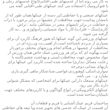
به کار می روند،اما از عدسیهای طبی-آفتابی(انواع عدسیهای رنگی و
یا فتوکرومیک ) استفاده می کنند عینکهای طبی-آفتابی گفته می
شود.
عینکهای صنعتی و یا حفاظتی:این دسته از عینکها،همان طور که از
نامشان پیداست،جهت محافظت از چشمها در برابر برخورد با ذرات
و حفاظت در برابر تابشهای مضر در مشاغلی مانند : تراش
کاری(سنگ – فلزات)،کار با مواد شیمیایی،رادیولوژی و…،به کار
گرفته می شوند
عینکهای ورزشی:این گونه عینکها،که هنوز فرهنگ کاربرد آن برای
بسیاری از مـردم ناشناخته است،از اهمیـــت ویـــژه ای در
محافظت از چشمها در هنگام انجام ورزشهای مختلف برخوردار
است.به­گونه ای که برای هر ورزشی،عینک خاص همان ورزش از
مواد مخصوص جهت محافظت،ایمنی و بهداشت چشم،(البته با
رعایت مسائل دیداری) ساخته شده است.کاربرد این عینکها برای
بازیهای میدانی،دوچرخه
سواری،اسکی،کوهنوردی،غواصی،شنا،شکار،ماهی گیری،بازی
بیلیارد و… می باشد.
عینکهای سمعک دار:این عینکها،برای اشخاصی که مشکل شنوایی
دارند بکار می رود.
عینکهای الکترونیکی:در انواع گوناگون و با کاربردهای مختلف جهت
نابینایان،ساخته شده است.
ساختمان فریم عینک:آشنایی با فریم و قطعات آن
آن قسمت از عینک،که عدسی های تجویز شده ویا تیغه های حفاظتی