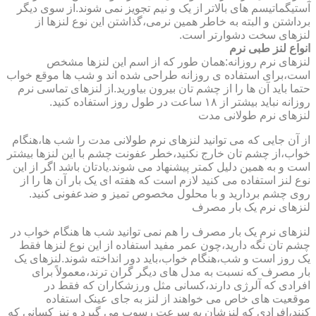
آستیگماتیسم های بالاتر از یک و نیم تجویز نمی شوند.از سوی دیگر
برداشتن و البته به خاطر همین نرمی،گذاشتن این نوع لنزها از
لنزهای سخت دشوارتر است.
انواع لنز طبی نرم
لنزهای نرم روزانه:همان طور که از اسم این لنزها مشخص
است،برای استفاده ی روزانه طراحی شده اند و شب ها موقع خواب
حتما باید آن ها را از چشم تان بیرون بیاورید.از لنزهای تماسی نرم
روزانه نباید بیشتر از ۱۸ ساعت در طول روز استفاده کنید.
لنزهای نرم طولانی مدت
از آن جایی که می توانید لنزهای نرم طولانی مدت را شب ها،هنگام
خواب،از چشم تان خارج نکنید،خطر عفونت چشم با این لنزها بیشتر
است و به همین دلیل کمتر پیشنهاد می شوند.یادتان باشد اگر از این
نوع لنز استفاده می کنید لازم است که هفته ای یک بار آن ها را از
روی چشم بردارید و با محلول مخصوص تمیز و ضدعفونی کنید.
لنزهای نرم یک بار مصرف
لنزهای نرم یک بار مصرف را هم نمی توانید شب ها هنگام خواب در
چشم تان نگه دارید،چون عمر مفید استفاده از این نوع لنزها فقط
یک روز است و شب،هنگام خواب،باید دور انداخته شوند.لنزهای یک
بار مصرف که نسبت به مدل های دیگر گران ترند،معمولاً برای
افرادی که آلرژی دارند،کسانی مثل ورزشکاران که فقط در
موقعیت های خاص می خواهند از لنز به جای عینک استفاده
کنند،افرادی که لنزشان به سرعت رسوب می گیرد و نیز کسانی که