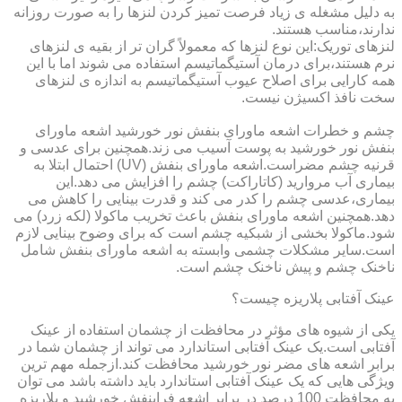
به دلیل مشغله ی زیاد فرصت تمیز کردن لنزها را به صورت روزانه
ندارند،مناسب هستند.
لنزهای توریک:این نوع لنزها که معمولاً گران تر از بقیه ی لنزهای
نرم هستند،برای درمان آستیگماتیسم استفاده می شوند اما با این
همه کارایی برای اصلاح عیوب آستیگماتیسم به اندازه ی لنزهای
سخت نافذ اکسیژن نیست.
چشم و خطرات اشعه ماورای بنفش نور خورشید اشعه ماورای
بنفش نور خورشید به پوست آسیب می زند.همچنین برای عدسی و
قرنیه چشم مضراست.اشعه ماورای بنفش (UV) احتمال ابتلا به
بیماری آب مروارید (کاتاراکت) چشم را افزایش می دهد.این
بیماری،عدسی چشم را کدر می کند و قدرت بینایی را کاهش می
دهد.همچنین اشعه ماورای بنفش باعث تخریب ماکولا (لکه زرد) می
شود.ماکولا بخشی از شبکیه چشم است که برای وضوح بینایی لازم
است.سایر مشکلات چشمی وابسته به اشعه ماورای بنفش شامل
ناخنک چشم و پیش ناخنک چشم است.
عینک آفتابی پلاریزه چیست؟
یکی از شیوه های مؤثر در محافظت از چشمان استفاده از عینک
آفتابی است.یک عینک آفتابی استاندارد می تواند از چشمان شما در
برابر اشعه های مضر نور خورشید محافظت کند.ازجمله مهم ترین
ویژگی هایی که یک عینک آفتابی استاندارد باید داشته باشد می توان
به محافظت 100 درصد در برابر اشعه فرابنفش خورشید و پلاریزه