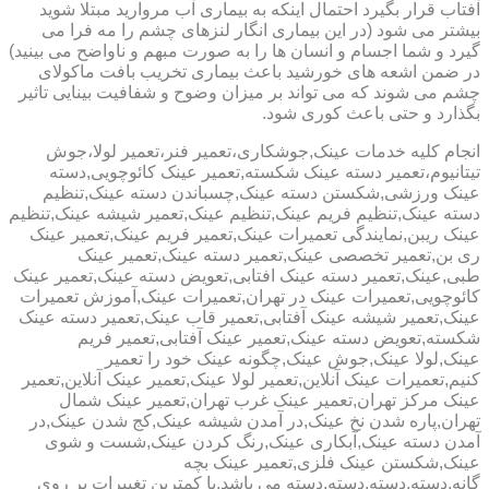
آفتاب قرار بگیرد احتمال اینکه به بیماری آب مروارید مبتلا شوید
بیشتر می شود (در این بیماری انگار لنزهای چشم را مه فرا می
گیرد و شما اجسام و انسان ها را به صورت مبهم و ناواضح می بینید)
در ضمن اشعه های خورشید باعث بیماری تخریب بافت ماکولای
چشم می شوند که می تواند بر میزان وضوح و شفافیت بینایی تاثیر
بگذارد و حتی باعث کوری شود.
انجام کلیه خدمات عینک,جوشکاری،تعمیر فنر،تعمیر لولا،جوش
تیتانیوم،تعمیر دسته عینک شکسته,تعمیر عینک کائوچویی,دسته
عینک ورزشی,شکستن دسته عینک,چسباندن دسته عینک,تنظیم
دسته عینک,تنظیم فریم عینک,تنظیم عینک,تعمیر شیشه عینک,تنظیم
عینک ریبن,نمایندگی تعمیرات عینک,تعمیر فریم عینک,تعمیر عینک
ری بن,تعمیر تخصصی عینک,تعمیر دسته عینک,تعمیر عینک
طبی,عینک,تعمیر دسته عینک افتابی,تعویض دسته عینک,تعمیر عینک
کائوچویی,تعمیرات عینک در تهران,تعمیرات عینک,آموزش تعمیرات
عینک,تعمیر شیشه عینک آفتابی,تعمیر قاب عینک,تعمیر دسته عینک
شکسته,تعویض دسته عینک,تعمیر عینک آفتابی,تعمیر فریم
عینک,لولا عینک,جوش عینک,چگونه عینک خود را تعمیر
کنیم,تعمیرات عینک آنلاین,تعمیر لولا عینک,تعمیر عینک آنلاین,تعمیر
عینک مرکز تهران,تعمیر عینک غرب تهران,تعمیر عینک شمال
تهران,پاره شدن نخ عینک,در آمدن شیشه عینک,کج شدن عینک,در
آمدن دسته عینک,آبکاری عینک,رنگ کردن عینک,شست و شوی
عینک,شکستن عینک فلزی,تعمیر عینک بچه
گانه,دسته,دسته,دسته,دسته می باشد.با کمترین تغییرات بر روی