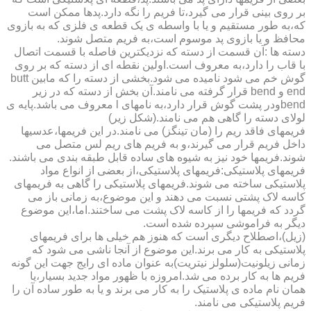
بر روی بینی قرار می گیرد،تا فریم را نگه دارد.پدها ممکن است
که،به طور مستقیم و یا با واسطه ی یک قطعه ی فلزی که به بازوی
محافظ و یا بازوی پد موسوم است،به فریم متصل شوند.
دسته ها :آن قسمت از دسته که نزدیکترین فاصله با قسمت اتصال
با قاب را دارد،به معروف است.اولین نقطه ای از دسته که بر روی
گوش خم می شود نامیده می شود.بخشی از دسته را که مابین butt
end و bend قرار گرفته می نامند.آن بخش از دسته که در زیر
bendودر پشت گوش قرار دارد،به نامهای l معروف می باشد.پایه ی
لولای دسته را گاهی هم می نامند.(شکل زیر)
فریمهای فاقد ریم را (مان تینگز) می نامند.در این فریمها،عدسیها
داخل فریم قرار می گیرند،و به فریم های ریم لس متصل می
شوند.فریمها خود نیز به شیوه های ساده قابل طبقه بندی می باشند.
فریمهای پلاستیکی:فریمهای پلاستیکی،از بعضی از انواع مواد
پلاستیکی ساخته می شوند.فریمهای پلاستیکی را گاهی به فریمهای
کاسه لاک پشتی نسبت می دهند و این موضوع،به زمانی باز می
گردد که فریمها را از کاسه لاک پشت می ساختند.اما،این موضوع
دیگر به فراموشی سپرده شده است.
(زیل)،اصطلاح دیگری است که هنوز هم خیلی ها برای فریمهای
پلاستیکی به کار می برند.این موضوع از آنجا ناشی می شود که
زمانی زیلونیت(سلولز نیتریت)به عنوان ماده ای رایج جهت این گونه
فریم ها به کار برده می شد.امروزه با ظهور مواد جدید بسیار،یا
همان نام ماده ی پلاستیک را به کار می برند و یا به طور ساده آن را
فریم پلاستیکی می نامند.