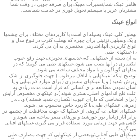
ظاهر عینک شما,تعمیرات مجیک برای صرفه جویی در وقت شما
مشتریان عزیز با سیستم تحویل فوری در خدمت شماست.
انواع عینک
به­طور کلی،عینک وسیله ای است با کاربردهای مختلف برای چشمها
و یک وسیله­ی تزئینی برای چهره که به­علت کثرت در تنوع مدل و
انواع کاربردی آنها،اشاره­ی مختصری به آن می گردد.
۱٫عینکهای طبی
به آن دسته از عینکهایی که،عدسیهای تجویزی،جهت رفع عیوب
انکساری در آنها نصب می شود،عینکهای طبی می گویند؛ که در
مدلهای گوناگون و با مواد مختلف ساخته می شوند.
توضیح اینکه :عینکهایی با اتاقک مرطوب ( جهت جلوگیری از اشک
ریزش شدید ) و یا عینکهای منشوری ( برای موارد کم بینایی و یا
آسان نمودن مطالعه برای کسانی که قرار است مدت زیادی به
علت فلج اندامهای اصلی،بستری شوند )،و عینکهای مخصوص آرایش
( برای اشخاصی که دارای عیوب انکساری شدید هستند ) و…،در
زمره­ی عینکهای طبی،با کاربرد خاص محسوب می شوند.
عینکهای آفتابی:به گروهی از عینکها که جهت محافظت از چشمها در
برابر آثار زیانبار نور خورشید و نورهای مضر ساخته می شوند و
گاهی هم جهت زیبایی مورد استفاده قرار می گیرند،عینکهای آفتابی
می گویند.
عینکهای طبی-آفتابی:به­بعضی از عینکهایی که جهت مصارف طبی