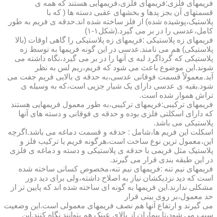
فریمهای فلزی:فریمهای فلزی،فریمهایی هستند که همه ی
قسمتهای آن بجز پدها و بخشهای عقبی دسته ها ( که با
پلاستیک،پوشیده شده) از فلز ساخته شده اند.حدقه ی فریم به طور
کامل،عدسی را در بر می گیرد.(شکل۱-۱)
فریمهای زه پلاستیکی :فریمهای زه پلاستیکی را گاهی اوقات (بالا
پلاستیکی) هم می نامند.عدسی در این گونه فریمها به توسط زه
پلاستیکی که گرداگرد لبه ی آنها را در بر می گیرد،نگاه داشته می
شوند.این موضوع باعث می شود که فریم،ریم لس به نظر
آید.معمولاً قسمت فوقانی عدسی،به حدقه ی بالایی فریم جفت می
شود.بقیه ی عدسی دارای یک شیار جزیی است،که به وسیله ی
تراش هموار شده است.
فریمهای ترکیبی:فریمهای ترکیبی،به طور معمول فریمهایی هستند
که دارای اسکلتی فلزی بوده و حدقه ی فوقانی و دسته های آنها
پلاستیکی می باشد.
اسکلت این فریم ها،شامل : حدقه و قسمت دماغه می باشد.اگرچه
این،معمول ترین نوع ساخت است،هرگونه فریم با ترکیب فلز و
پلاستیک مثل فریمی با حدقه ی پلاستیکی و دسته و دماغه ی فلزی
در این طبقه بندی قرار می گیرند.
فریمهای نیم تنه :فریمهای نیم تنه،مخصوص کسانی ساخته شده
است که دید نزدیکشان نیاز به اصلاح داشته،ولی برای دید دور
مشکلی ندارند.این فریمها به گونه ای ساخته شده اند که پایین تر از
حد معمول،بر روی بینی قرار
می گیرند و ارتفاع آنها هم نصف فریمهای معمولی است.این وضعیت
سبب می شود،تا بیماران از بالای عینک هم بتوانند نگاه کنند.این