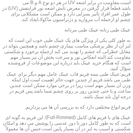
است،مقاومت در برابر اشعه UV در هر دو نوع A و B می
باشد.قطعاً قرار گرفتن در معرض تابش اشعه نور فرابنفش (UV) در
طول عمر افراد تأثیر بسزایی دارد و ممکن است مشکلاتی برای
چشم او ازجمله آب مروارید و دژنراسیون ماکولا،ایجاد کند.
عینک طبی زنانه-عینک طبی مردانه
به طور کلی یکی از ویژگی های یک عینک طبی خوب این است که
لنز آن از نظر پزشکی مناسب بیماری چشم باشد و همچنین بتواند در
مقابل خطراتی که چشم را تهدید می کند ازجمله برخورد و شکستی
مقاومت کند.البته انعکاس نور و سرعت پخش آن نیز بسیار مهم
است که هنگام خرید عینک باید درباره این موضوعات از فروشنده
سؤال کنید.
فریم:عینک طبی نیمه فریم قاب عینک عامل مهم دیگر برای عینک
طبی می باشد.فریم از چندین جهت حائز اهمیت است.اول اینکه
وزن آن بسیار مهم است زیرا در برخی موارد ممکن است چندین
ساعت و یا حتی چندین روز بر روی چشم شما باشد.پس فریم در
درجه اول باید سبک باشد.
فریم انواع مختلفی دارد که به بررسی آن ها می پردازیم.
عینک های با فریم های کامل (Full-Rimmed): این فریم به گونه ای
است که به طور کامل دور تا دور عدسی را پوشش می دهد و امکان
شکستی و آسیب به لنز در آن بسیار پایین است.جنس آن ها معمولاً