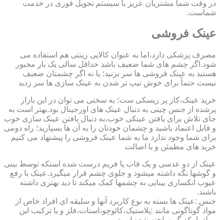
در وقت شما مشتریان عزیز با سیستم تحویل فوری در خدمت
شماست.
عینک فروشی
مصرف پزشکی دارد،اما به عنوان کالایی زینتی هم استفاده می
شود.اگر چشم های شما ضعیف باشد حداقل سالی یک بار مجبور
هستید به عینک فروشی ها سر بزنید؛ یا نه اگر چشمتان ضعیف
نیست حتماً برای خوش تیپ تر شدن به عینک سازی ها سر زدید
خرید عینک،کار پر ریسکی ست؛ به سختی می توان در این بازار
پرشده از جنس چینی به دنبال عینک های اورجینال بود.بهتر است به
جای تلاش برای یافتن عینکی خوب،به دنبال یافتن عینک سازی خوب
و قابل اعتماد باشید و چشمان خودتان را به آن ها بسپارید؛ راه دومی
برای شما وجود ندارد ما به شما عینک فروشی را پیشنهاد می کنیم
خرید های مطمئن و با اصالت
عینک از دو عدسی و یک قاب یا فریم درست شده استکه توسط بینی
و گوشها نگه داشته میشود و جلوی چشم قرار میگیرد.عینک با رفع
عیوب انکساری بینایی به چشمها کمک میکند تا دید بهتری داشته
باشند.
جنس :عینک ها بسته به نوع کاربرد آنها و سلیقه ای افراد خاص از
مواد گوناگونی مانند :پلاستیک،کائوچو،استات،فلز و یا ترکیب این
مواد با یکدیگر ساخته شده است.