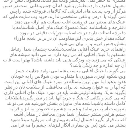
مشتری به خطر نمی اندازند.هر وقت هم دیدید،محصولی بیش از حد
معمول تخفیف دارد،مطمئن باشید که آن جنس،تقلبی است.در ضمن
هرگز از وب سایت های اینترنتی که کالاهای فروخته شده را پس
نمی گیرند یا آدرس و تلفن مشخصی ندارند،خرید.وب سایت هایی که
عینک های معتبر می فروشند،اغلب ضمانت هم ارائه می دهند.
دفترچه و شناسنامه عینک:معمولا عینک های اصل،شناسنامه یا
دفترچه اصالت دارند.در شناسنامه،جزئیات دقیقی در مورد
عینک،مقدار خش پذیری لنز،مقاومت آن در برابر اشعه ماوراء
بنفش،جنس فریم و … بیان می شود.
راهنمای خرید عینک آفتابی مناسب:سلامت چشمان شما ارتباط
مستقیم با عینک آفتابی که می زنید دارد اما می دانید شیشه های
عینکی که می زنید چه ویژگی هایی باید داشته باشد؟ بهتر است قاب
آن چه اندازه و چه رنگی باشد؟
می گویند با عینک آفتابی مناسب شما می توانید جذابیت جیمز
وین،شکوه اودری هیپورن،یا متفاوت بودن شولاپین را به خودتان
هدیه بدهید اما مهم ترین مسئله در مورد عینک های آفتابی این است
که آنها را به عنوان وسیله ای برای محافظت از سلامت تان در نظر
بگیرید نه یک وسیله تزئینی.شما باید در مورد عینک های آفتابی کاری
که می کنند و نکاتی که هنگام خرید آنها باید در نظر بگیرید،اطلاعات
کامل داشته باشید.اشعه های ماورای بنفش خورشید هم می توانند
به پوست آسیب برسانند و هم به چشم،به خصوص به لنز و قرنیه
چشم،هرقدر بیشتر چشمان شما بدون محافظ در مقابل اشعه
آفتاب قرار بگیرد احتمال اینکه به بیماری آب مروارید مبتلا شوید
بیشتر می شود (در این بیماری انگار لنزهای چشم را مه فرا می