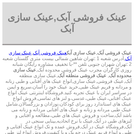
عینک فروشی آبک,عینک سازی
آبک
عینک فروشی آبک
,
عینک سازی آبک
عینک فروشی آبک
,
عینک سازی
آبک
,آدرس شعبه 1 :تهران شاهین شمالی بیست متری گلستان شعبه
2 :تهران شهران جنوبی تلفن **-با تخفیف مشاوره رایگان شبانه
روزی کارگران مجرب عینک فروشی محدوده آبک,
عینک سازی
محدوده آبک
,
عینک فروشی منطقه آبک
,عینک سازی منطقه
آبک,عینک فروشی,عینک سازی,انواع عینک های آفتابی و طبی زنانه
و مردانه و فریم عینک طبی,خرید عینک خود را آسان،سریع و ایمن
در سراسر ایران با عینک تجربه کنید.فروشگاه اینترنتی عینک انواع
عینک آفتابی،عینک طبی،عدسی،و لنز های تماسی,فروش انواع
عینک های استاندارد روز برای کودکان،نوزادان و بزرگسالان.شامل
عینک طبی مردانه و زنانه و عینک های آفتابی مردانه و زنانه می
باشد آبک,ساخت و فروش عینک های طبی،مطالعه و آفتابی و
لنزهای طبی در آبک,عینک با نرخ اتحادیه,بینایی سنجی در
آبک,فروشگاه عینک در آبک,فروش عمده و تک انواع عینک آفتابی و
طبی و انواع فریم عینک درجه یک و با کیفیت,فروش انواع لنز طبی