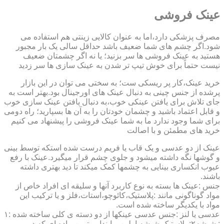
عینک فروشی
مصرف پزشکی دارد،اما به عنوان کالایی زینتی هم استفاده می
شود.اگر چشم های شما ضعیف باشد حداقل سالی یک بار مجبور
هستید به عینک فروشی ها سر بزنید؛ یا نه اگر چشمتان ضعیف
نیست حتماً برای خوش تیپ تر شدن به عینک سازی ها سر زدید
خرید عینک،کار پر ریسکی ست؛ به سختی می توان در این بازار
پرشده از جنس چینی به دنبال عینک های اورجینال بود.بهتر است به
جای تلاش برای یافتن عینکی خوب،به دنبال یافتن عینک سازی خوب
و قابل اعتماد باشید و چشمان خودتان را به آن ها بسپارید؛ راه دومی
برای شما وجود ندارد ما به شما عینک فروشی را پیشنهاد می کنیم
خرید های مطمئن و با اصالت
عینک از دو عدسی و یک قاب یا فریم درست شده استکه توسط بینی
و گوشها نگه داشته میشود و جلوی چشم قرار میگیرد.عینک با رفع
عیوب انکساری بینایی به چشمها کمک میکند تا دید بهتری داشته
باشند.
جنس :عینک ها بسته به نوع کاربرد آنها و سلیقه ای افراد خاص از
مواد گوناگونی مانند :پلاستیک،کائوچو،استات،فلز و یا ترکیب این
مواد با یکدیگر ساخته شده است.
عدسی یا لنز :جنس عدسی عینکها از دو دسته ی کلی ساخته شده :۱
: شیشه۲: پلاستیک شیشه اولین و ابندایی ترین ماده ای که در