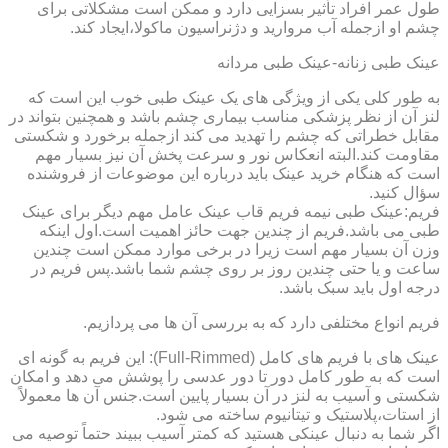
طول عمر افراد تأثیر بسزایی دارد و ممکن است مشکلاتی برای
چشم او ازجمله آب مروارید و دژنراسیون ماکولا،ایجاد کند.
عینک طبی زنانه-عینک طبی مردانه
به طور کلی یکی از ویژگی های یک عینک طبی خوب این است که
لنز آن از نظر پزشکی مناسب بیماری چشم باشد و همچنین بتواند در
مقابل خطراتی که چشم را تهدید می کند ازجمله برخورد و شکستی
مقاومت کند.البته انعکاس نور و سرعت پخش آن نیز بسیار مهم
است که هنگام خرید عینک باید درباره این موضوعات از فروشنده
سؤال کنید.
فریم:عینک طبی نیمه فریم قاب عینک عامل مهم دیگر برای عینک
طبی می باشد.فریم از چندین جهت حائز اهمیت است.اول اینکه
وزن آن بسیار مهم است زیرا در برخی موارد ممکن است چندین
ساعت و یا حتی چندین روز بر روی چشم شما باشد.پس فریم در
درجه اول باید سبک باشد.
فریم انواع مختلفی دارد که به بررسی آن ها می پردازیم.
عینک های با فریم های کامل (Full-Rimmed): این فریم به گونه ای
است که به طور کامل دور تا دور عدسی را پوشش می دهد و امکان
شکستی و آسیب به لنز در آن بسیار پایین است.جنس آن ها معمولاً
از استات،پلاستیک و تیتانیوم ساخته می شود.
اگر شما به دنبال عینکی هستید که کمتر آسیب ببیند حتماً توصیه می