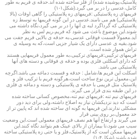
پلاستیک،پوشیده شده) از فلز ساخته شده اند.حدقه ی فریم به طور
کامل،عدسی را در بر می گیرد.(شکل۱-۱)
فریمهای زه پلاستیکی :فریمهای زه پلاستیکی را گاهی اوقات (بالا
پلاستیکی) هم می نامند.عدسی در این گونه فریمها به توسط زه
پلاستیکی که گرداگرد لبه ی آنها را در بر می گیرد،نگاه داشته می
شوند.این موضوع باعث می شود که فریم،ریم لس به نظر
آید.معمولاً قسمت فوقانی عدسی،به حدقه ی بالایی فریم جفت می
شود.بقیه ی عدسی دارای یک شیار جزیی است،که به وسیله ی
تراش هموار شده است.
فریمهای ترکیبی:فریمهای ترکیبی،به طور معمول فریمهایی هستند
که دارای اسکلتی فلزی بوده و حدقه ی فوقانی و دسته های آنها
پلاستیکی می باشد.
اسکلت این فریم ها،شامل : حدقه و قسمت دماغه می باشد.اگرچه
این،معمول ترین نوع ساخت است،هرگونه فریم با ترکیب فلز و
پلاستیک مثل فریمی با حدقه ی پلاستیکی و دسته و دماغه ی فلزی
در این طبقه بندی قرار می گیرند.
فریمهای نیم تنه :فریمهای نیم تنه،مخصوص کسانی ساخته شده
است که دید نزدیکشان نیاز به اصلاح داشته،ولی برای دید دور
مشکلی ندارند.این فریمها به گونه ای ساخته شده اند که پایین تر از
حد معمول،بر روی بینی قرار
می گیرند و ارتفاع آنها هم نصف فریمهای معمولی است.این وضعیت
سبب می شود،تا بیماران از بالای عینک هم بتوانند نگاه کنند.این
فریمها ممکن است که از پلاستیک،فلز و یا حتی زه پلاستیکی ساخته
شده باشند.(شکل۴-۱)