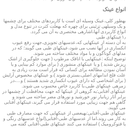
انواع عینک
به­طور کلی،عینک وسیله ای است با کاربردهای مختلف برای چشمها
و یک وسیله­ی تزئینی برای چهره که به­علت کثرت در تنوع مدل و
انواع کاربردی آنها،اشاره­ی مختصری به آن می گردد.
۱٫عینکهای طبی
به آن دسته از عینکهایی که،عدسیهای تجویزی،جهت رفع عیوب
انکساری در آنها نصب می شود،عینکهای طبی می گویند؛ که در
مدلهای گوناگون و با مواد مختلف ساخته می شوند.
توضیح اینکه :عینکهایی با اتاقک مرطوب ( جهت جلوگیری از اشک
ریزش شدید ) و یا عینکهای منشوری ( برای موارد کم بینایی و یا
آسان نمودن مطالعه برای کسانی که قرار است مدت زیادی به
علت فلج اندامهای اصلی،بستری شوند )،و عینکهای مخصوص آرایش
( برای اشخاصی که دارای عیوب انکساری شدید هستند ) و…،در
زمره­ی عینکهای طبی،با کاربرد خاص محسوب می شوند.
عینکهای آفتابی:به گروهی از عینکها که جهت محافظت از چشمها در
برابر آثار زیانبار نور خورشید و نورهای مضر ساخته می شوند و
گاهی هم جهت زیبایی مورد استفاده قرار می گیرند،عینکهای آفتابی
می گویند.
عینکهای طبی-آفتابی:به­بعضی از عینکهایی که جهت مصارف طبی
به کار می روند،اما از عدسیهای طبی-آفتابی(انواع عدسیهای رنگی و
یا فتوکرومیک ) استفاده می کنند عینکهای طبی-آفتابی گفته می