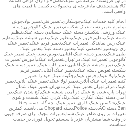
در این فروشگاه عرضه می شوند،«اصل» و دارای گواهی اصالت
کالا هستند.هدف ما،عرضه ی محصولات باکیفیت با قیمت های
واقعی است.
انجام کلیه خدمات عینک,جوشکاری،تعمیر فنر،تعمیر لولا،جوش
تیتانیوم،تعمیر دسته عینک شکسته,تعمیر عینک کائوچویی,دسته
عینک ورزشی,شکستن دسته عینک,چسباندن دسته عینک,تنظیم
دسته عینک,تنظیم فریم عینک,تنظیم عینک,تعمیر شیشه عینک,تنظیم
عینک ریبن,نمایندگی تعمیرات عینک,تعمیر فریم عینک,تعمیر عینک
ری بن,تعمیر تخصصی عینک,تعمیر دسته عینک,تعمیر عینک
طبی,عینک,تعمیر دسته عینک افتابی,تعویض دسته عینک,تعمیر عینک
کائوچویی,تعمیرات عینک در تهران,تعمیرات عینک,آموزش تعمیرات
عینک,تعمیر شیشه عینک آفتابی,تعمیر قاب عینک,تعمیر دسته عینک
شکسته,تعویض دسته عینک,تعمیر عینک آفتابی,تعمیر فریم
عینک,لولا عینک,جوش عینک,چگونه عینک خود را تعمیر
کنیم,تعمیرات عینک آنلاین,تعمیر لولا عینک,تعمیر عینک آنلاین,تعمیر
عینک مرکز تهران,تعمیر عینک غرب تهران,تعمیر عینک شمال
تهران,پاره شدن نخ عینک,در آمدن شیشه عینک,کج شدن عینک,در
آمدن دسته عینک,آبکاری عینک,رنگ کردن عینک,شست و شوی
عینک,شکستن عینک فلزی,تعمیر عینک بچه گانه,دسته Rey
Ban,دسته AO,دسته Police,دسته Chopard می باشد.با کمترین
تغییرات بر روی ظاهر عینک شما,تعمیرات مجیک برای صرفه جویی
در وقت شما مشتریان عزیز با سیستم تحویل فوری در خدمت
شماست.