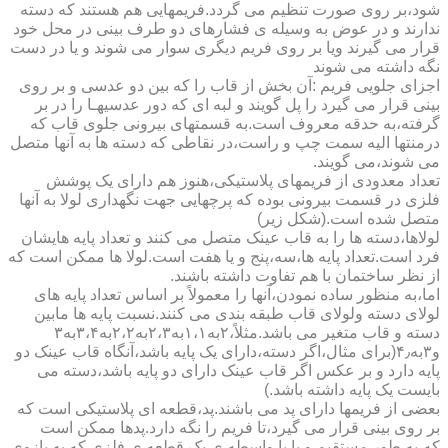
شود،بر روی صورت تنظیم می گردد.فریمهایی هم هستند که دسته
ندارند و در عوض به وسیله ی فشارهای دو طرف بینی در محل خود
قرار می گیرند ویا بر روی فریم دیگری سوار می شوند و یا در دست
نگه داشته می شوند
اجزای جلویی فریم :آن بخش از قاب را که بین دو عدسی و بر روی
بینی قرار می گیرد را پل گویند و لبه ای که دور عدسیهـا را در بر
گرفته،به حدقه معروف است.به قسمتهای بیرونی جلوی قاب که
درمنتها الیه سمت چپ و راست،در نقاطی که دسته ها به آنها متصل
می شوند،می گویند.
تعداد معدودی از فریمهای پلاستیکی،هنوز هم دارای یک پوشش
فلزی در قسمت بیرونی بوده که پرچهایی جهت نگهداری لولا به آنها
متصل شده است.(شکل زیر)
لولاها،دسته ها را به قاب عینک متصل می کنند و تعداد پایه هایشان
فرد است.تعداد پایه ها،سه،پنج و یا هفت است.لولا ها ممکن است که
از نظر ساختمان با هم تفاوت داشته باشند.
اما،به منظور ساده نمودن،آنها را معمولاً بر اساس تعداد پایه های
لولای دسته ولولای قاب طبقه بندی می کنند.نسبت پایه ها مابین
دسته و قاب متغیر می باشد.مثلاً،۲به۱،۱به۲،۳به۲،۲به۳،۴به۳
و۳به۴٫(برای مثال،اگر دسته،دارای یک پایه باشد،آنگاه قاب عینک دو
پایه دارد و بر عکس اگر قاب عینک دارای دو پایه باشد،دسته می
بایست یک پایه داشته باشد.)
بعضی از فریمها دارای پد می باشند.پد،قطعه ای پلاستیکی است که
بر روی بینی قرار می گیرد،تا فریم را نگه دارد.پدها ممکن است
که،به طور مستقیم و یا با واسطه ی یک قطعه ی فلزی که به بازوی