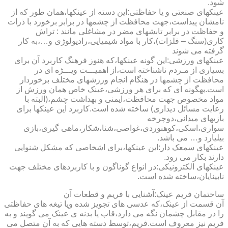
شود.
عینکهای صنعتی و یا حفاظتی:این دسته از عینکها،همان طور که از
نامشان پیداست،جهت محافظت از چشمها در برابر برخورد با ذرات
و حفاظت در برابر تابشهای مضر در مشاغلی مانند : تراش
کاری(سنگ – فلزات)،کار با مواد شیمیایی،رادیولوژی و…،به کار
گرفته می شوند
عینکهای ورزشی:این گونه عینکها،که هنوز فرهنگ کاربرد آن برای
بسیاری از مـردم ناشناخته است،از اهمیـــت ویـــژه ای در
محافظت از چشمها در هنگام انجام ورزشهای مختلف برخوردار
است.به­گونه ای که برای هر ورزشی،عینک خاص همان ورزش از
مواد مخصوص جهت محافظت،ایمنی و بهداشت چشم،(البته با
رعایت مسائل دیداری) ساخته شده است.کاربرد این عینکها برای
بازیهای میدانی،دوچرخه
سواری،اسکی،کوهنوردی،غواصی،شنا،شکار،ماهی گیری،بازی
بیلیارد و… می باشد.
عینکهای سمعک دار:این عینکها،برای اشخاصی که مشکل شنوایی
دارند بکار می رود.
عینکهای الکترونیکی:در انواع گوناگون و با کاربردهای مختلف جهت
نابینایان،ساخته شده است.
ساختمان فریم عینک:آشنایی با فریم و قطعات آن
آن قسمت از عینک،که عدسی های تجویز شده ویا تیغه های حفاظتی
را در مقابل چشمان نگه می دارد،قاب یا بدنه ی عینک می گویند و به
فریم نیز معروف است.فریم،توسط دسته هایی که به آن متصل می