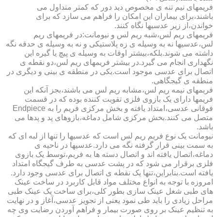
فریمهای نیم تنه ی مخصوص دید دور که کمتر متداول می
باشند،برای بیماران این امکان را فراهم می سازد که برای
خواندن،از زیر عدسیها نگاه کنند.
فریمهای ریم لس،شبه ریم لس و نیومانت:در فریمهای ریم
لس،عدسیها نه به وسیله ی زه پلاستیکی و نه به وسیله ی حدقه نگه
داشته می شوند.بلکه،بیشتر اوقات به وسیله ی پیچ یا گیره این
نگهداری انجام می گیرد.در بیشتر فریمهای ریم لس،دو نقطه ی
اتصال برای عدسی موجود است.یکی در منطقه ی بینی و دیگری در
منطقه ی گیجگاهی.
فریمهای نیمه ریم لس،مشابه ریم لس می باشند،بجز آنکه این
فریمها دارای یک بازوی فلزی تقویت کننده بوده که در قسمت
فوقانی عدسی،امتداد یافته و بخش مرکزی فریم را به Endpiece
متصل می کنند.بخش مرکزی شامل دماغه،بازوهای پد و پدها می
باشد.
نیومانت یک نوع فریم ریم لس است که عدسیها را تنها از لبه ای که
به سمت بینی قرار گرفته نگه می دارد.عدسیها در ناحیه ی
دماغه،اتصال یافته اند و اتصال دسته ها به فریم،توسط یک بازوی
فلزی برقرار می شود که در پشت عدسی به طرف گیجگاه امتداد
یافته است.بنابراین،تنها یک نقطه ی اتصال برای عدسی وجود دارد.
امروزه با توجه به انواع مختلف مواد قابل کاربرد در ساخت عینک
های طبی شغل عینک سازی بطور کلی،برای ساخت یک عینک طبی
مراحل زیادی را باید طی نمود یعنی از تجویز عدسی،آغاز و در نهایت
به تنظیم عینک بر روی صورت بیمار و فراهم آوردن رضایت وی چه