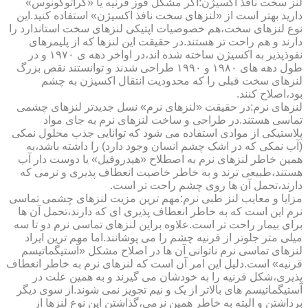
لنز سخت نافذ اکسیژن:اگر مشکل قوز قرنیه یا «کراتوکونوس»
دارید بهتر است از «لنزهای سخت نافذ اکسیژن» استفاده کنید.این
نوع لنزهای سخت،هم خصوصیات اپتیکی لنزهای سخت استاندارد را
دارند و هم راحت تر هستند.در حقیقت این لنزها که از پلیمرهای
نفوذپذیر به اکسیژن ساخته شده اند،در اواخر دهه ی ۱۹۷۰ و در
طول دهه های ۱۹۸۰ و ۱۹۹۰ طراحی شدند و توانستند نقص بزرگ
لنزهای سخت قبلی را که محدودیت انتقال اکسیژن به چشم
بود،اصلاح کنند.
لنزهای نرم:در حقیقت «لنزهای نرم» نسل جدیدتر لنزهای چشمی
تماسی هستند.در طراحی و ساخت لنزهای نرم به جای مواد
پلاستیکی از موادی استفاده می شود که توانایی جذب محلول نمکی
(آب نمکی که در اشک چشم انسان وجود دارد) را داشته باشد،به
همین خاطر لنزهای نرم به اصطلاح «هیدروفیل» یا دوست دار آب
هستند،طبیعی ترند و به خاطر خاصیت انعطاف پذیری و نرمی که
دارند،تحمل آن ها روی چشم راحت تر است.
مزایا و معایب لنز طبی نرم:مهم ترین مزیت لنزهای چشمی تماسی
نرم این است که به خاطر انعطاف پذیری ای که دارند،تحمل آن ها
برای بیمار راحت تر است.علاوه براین لنزهای تماسی نرم دو تا سه
میلی متر جلوتر از قرنیه چشم را می پوشانند.اما مهم ترین ایراد
لنزهای تماسی نرم ناتوانی آن ها در اصلاح مشکل «آستیگماتیسم
قرنیه» است.دلیل این امر آن است که لنزهای نرم به خاطر انعطاف
پذیری،شکل قرنیه را به خودشان می گیرند و به همین علت در
آستیگماتیسم های بالاتر از یک و نیم تجویز نمی شوند.از سوی دیگر
برداشتن و البته به خاطر همین نرمی،گذاشتن این نوع لنزها از