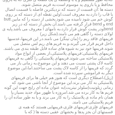
محافظ و یا بازوی پد موسوم است،به فریم متصل شوند.
دسته ها :آن قسمت از دسته که نزدیکترین فاصله با قسمت اتصال
با قاب را دارد،به معروف است.اولین نقطه ای از دسته که بر روی
گوش خم می شود نامیده می شود.بخشی از دسته را که مابین butt
end و bend قرار گرفته می نامند.آن بخش از دسته که در زیر
bendودر پشت گوش قرار دارد،به نامهای l معروف می باشد.پایه ی
لولای دسته را گاهی هم می نامند.(شکل زیر)
فریمهای فاقد ریم را (مان تینگز) می نامند.در این فریمها،عدسیها
داخل فریم قرار می گیرند،و به فریم های ریم لس متصل می
شوند.فریمها خود نیز به شیوه های ساده قابل طبقه بندی می باشند.
فریمهای پلاستیکی:فریمهای پلاستیکی،از بعضی از انواع مواد
پلاستیکی ساخته می شوند.فریمهای پلاستیکی را گاهی به فریمهای
کاسه لاک پشتی نسبت می دهند و این موضوع،به زمانی باز می
گردد که فریمها را از کاسه لاک پشت می ساختند.اما،این موضوع
دیگر به فراموشی سپرده شده است.
(زیل)،اصطلاح دیگری است که هنوز هم خیلی ها برای فریمهای
پلاستیکی به کار می برند.این موضوع از آنجا ناشی می شود که
زمانی زیلونیت(سلولز نیتریت)به عنوان ماده ای رایج جهت این گونه
فریم ها به کار برده می شد.امروزه با ظهور مواد جدید بسیار،یا
همان نام ماده ی پلاستیک را به کار می برند و یا به طور ساده آن را
فریم پلاستیکی می نامند.
فریمهای فلزی:فریمهای فلزی،فریمهایی هستند که همه ی
قسمتهای آن بجز پدها و بخشهای عقبی دسته ها ( که با