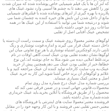
که لنز آن ها با یک فیلم شیمیایی خاص پوشانده شده که میزان شدت
نور را کاهش می دهند تا به چشم ها آسیبی وارد نشود.عینک های
پلاریزه با بهره گیری از لنزهای پوشانده شده با فیلترهای شیمیایی
مانع از داخل شدن این تابش های خیره کننده به چشمان شما می
شوند و درنتیجه شما می توانید با استفاده از این عینک ها در همه
ساعات روز دید خوبی داشته باشید.
تشخیص عینک آفتابی اصل از تقلبی
لوگوهای معتبر معمولا روی شیشه عینک و سمت راست آن،دسته یا
داخل دسته عینک قرار می گیرند و اندازه،فونت نوشتاری و رنگ
ثابتی دارند.کوچکترین اشتباه نوشتاری یا هر نوع تفاوتی میان این
لوگوها،نشان دهنده تقلبی بودن عینک است.گاهی اوقات در نام
برند،غلط املایی دیده می شود.مثلا به جای نوشته اند:.این نوع
خطاها،خبر از تقلبی بودن عینک می دهد.همچنین پیش از خرید
عینک،به وب سایت کارخانه تولید کننده آن عینک مراجعه کنید و با
علائم و لوگوهای آن برند خاص آشنا شوید.این کار به خرید عینک
اصل و معتبر،کمک بسیاری مینماید.
بررسی شماره مدل عینک درج شماره مدل روی تمام
محصولات،قانونی جهانی است و در ضمن فرقی نمی کند که
محصول را از طریق فروشگاه یا آنلاین بخرید.باید عینک خریداری
شده،شماره مدل داشته باشد.
فروشنده معتبر:معمولا سایت های اینترنتی یا فروشگاه های
معتبر،جنس تقلبی نمی فروشند و با این کار وجهه خود را در مقابل