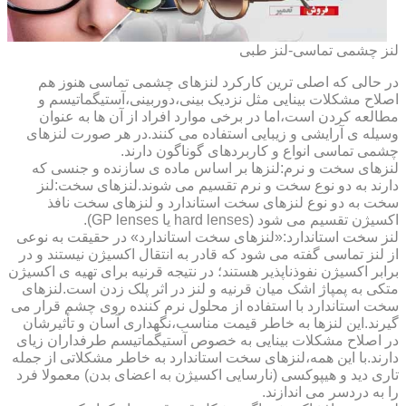
لنز چشمی تماسی-لنز طبی
در حالی که اصلی ترین کارکرد لنزهای چشمی تماسی هنوز هم
اصلاح مشکلات بینایی مثل نزدیک بینی،دوربینی،آستیگماتیسم و
مطالعه کردن است،اما در برخی موارد افراد از آن ها به عنوان
وسیله ی آرایشی و زیبایی استفاده می کنند.در هر صورت لنزهای
چشمی تماسی انواع و کاربردهای گوناگون دارند.
لنزهای سخت و نرم:لنزها بر اساس ماده ی سازنده و جنسی که
دارند به دو نوع سخت و نرم تقسیم می شوند.لنزهای سخت:لنز
سخت به دو نوع لنزهای سخت استاندارد و لنزهای سخت نافذ
اکسیژن تقسیم می شود (hard lenses یا GP lenses).
لنز سخت استاندارد:«لنزهای سخت استاندارد» در حقیقت به نوعی
از لنز تماسی گفته می شود که قادر به انتقال اکسیژن نیستند و در
برابر اکسیژن نفوذناپذیر هستند؛ در نتیجه قرنیه برای تهیه ی اکسیژن
متکی به پمپاژ اشک میان قرنیه و لنز در اثر پلک زدن است.لنزهای
سخت استاندارد با استفاده از محلول نرم کننده روی چشم قرار می
گیرند.این لنزها به خاطر قیمت مناسب،نگهداری آسان و تأثیرشان
در اصلاح مشکلات بینایی به خصوص آستیگماتیسم طرفداران زیای
دارند.با این همه،لنزهای سخت استاندارد به خاطر مشکلاتی از جمله
تاری دید و هیپوکسی (نارسایی اکسیژن به اعضای بدن) معمولا فرد
را به دردسر می اندازند.