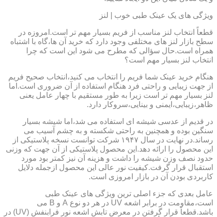
ویژگی های یک عینک طبی خوب | لنز
قطعاً انتخاب لنز مناسب از فریم بسیار مهم تر است.امروزه در
سطح بازار لنز های مختلفی وجود دارد که خرید آن ها،گاه با اشتباه
همراه است.حال سؤالی که مطرح می شود این است که چرا
انتخاب لنز بسیار مهم است؟
هنگام خرید عینک شما فریم را انتخاب می کنید،انتخاب صحیح فریم
از جهت زیبایی و راحتی فرد هنگام استفاده از آن ضروری است.اما
لنز بسیار مهم تر است زیرا به طور مستقیم با چهار عامل یعنی
ظاهر،زیبایی،ایمنی و بینایی،سروکار دارد.
در قدیم از عدسی شیشه ای استفاده می شد،اما شیشه بسیار
سنگین بوده و همچنین به راحتی شکسته و به چشم آسیب می
رساند.در نهایت در سال ۱۹۴۷ شرکت توانست نسخه پلاستیکی از
این محصول را ارائه دهد.این محصول پلاستیکی از آن جهت که وزنی
حدود نصف وزن شیشه را داشت و هزینه آن نیز کمتر بود مورد
استقبال قرار گرفت.کیفیت نور عالی این محصول ازجمله دلایل
کاربردی بودن آن در بازار امروزی است.
عامل بعدی که جزء اصلی ترین ویژگی های عینک طبی
است،مقاومت در برابر اشعه UV در هر دو نوع A و B می
باشد.قطعاً قرار گرفتن در معرض تابش اشعه نور فرابنفش (UV) در