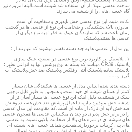
ساخت عدسی عینک از آن استفاده شد شیشه است.البته امروزه نیز
گاه عدسی هایی را از شیشه می سازند.
نکات مثبت این نوع عدسی خش ناپذیری و شفافیت آن است
اما،وزن بالای،شکنندگی و ضخامت این نوع از عدسی ها،در گذشت
زمان باعث شد که سازندگان عینک به فکر تهیه نوع دیگری از
عدسی ها بیفتند.پلاستیک
این مدل از عدسی ها به چند دسته تقسم میشوند که عبارتند از :
۱ : پلاستیک :پر کاربرد ترین نوع عدسی در صنعت عینک سازی
پلاستیک CR39 میباشد که بسته به نوع پوشش آنها،به انواعی نظیر :
پلاستیک ساده،پلاستیک آنتی رفلکس،پلاستیک ضد خش،پلاستیک آب
گریز و …..
دسته بندی شده اند.این مدل از عدسی ها شکنندگی شان بسیار
کمتر از همتای شیشه ای خود است،و همچنین به طور قابل توجهی
سبک تر هستند.به دلیل اینکه این نوع عدسی ها بسیار آسان تر از
شیشه خش میپذیرد،نیازمند اعمال پوشش ضد خش هستند،پوشش
ضد خش لایه ای نازک از ماده ای است،که مقاومت این مدل عدسی
را در برابر خش پذیری دو چندان میکند.این عدسی ها همچون عدسی
های شیشه ای در نمره های بالا،از ضخامت بالایی نسبت به عدسی
های پلی کربنات برخوردارند.همچنین همانند عدسی های شیشه ای
برای جلوگیری از نفوذ اشعه فرابنفش به چشم نیازمند اعمال