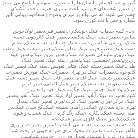
گیرد و شما اجسام و انسان ها را به صورت مبهم و ناواضح می بینید)
در ضمن اشعه های خورشید باعث بیماری تخریب بافت ماکولای
چشم می شوند که می تواند بر میزان وضوح و شفافیت بینایی تاثیر
بگذارد و حتی باعث کوری شود.
انجام کلیه خدمات عینک,جوشکاری،تعمیر فنر،تعمیر لولا،جوش
تیتانیوم،تعمیر دسته عینک شکسته,تعمیر عینک کائوچویی,دسته
عینک ورزشی,شکستن دسته عینک,چسباندن دسته عینک,تنظیم
دسته عینک,تنظیم فریم عینک,تنظیم عینک,تعمیر شیشه عینک,تنظیم
عینک ریبن,نمایندگی تعمیرات عینک,تعمیر فریم عینک,تعمیر عینک
ری بن,تعمیر تخصصی عینک,تعمیر دسته عینک,تعمیر عینک
طبی,عینک,تعمیر دسته عینک افتابی,تعویض دسته عینک,تعمیر عینک
کائوچویی,تعمیرات عینک در تهران,تعمیرات عینک,آموزش تعمیرات
عینک,تعمیر شیشه عینک آفتابی,تعمیر قاب عینک,تعمیر دسته عینک
شکسته,تعویض دسته عینک,تعمیر عینک آفتابی,تعمیر فریم
عینک,لولا عینک,جوش عینک,چگونه عینک خود را تعمیر
کنیم,تعمیرات عینک آنلاین,تعمیر لولا عینک,تعمیر عینک آنلاین,تعمیر
عینک مرکز تهران,تعمیر عینک غرب تهران,تعمیر عینک شمال
تهران,پاره شدن نخ عینک,در آمدن شیشه عینک,کج شدن عینک,در
آمدن دسته عینک,آبکاری عینک,رنگ کردن عینک,شست و شوی
عینک,شکستن عینک فلزی,تعمیر عینک بچه
گانه,دسته,دسته,دسته,دسته می باشد.با کمترین تغییرات بر روی
ظاهر عینک شما,تعمیرات مجیک برای صرفه جویی در وقت شما
مشتریان عزیز با سیستم تحویل فوری در خدمت شماست.