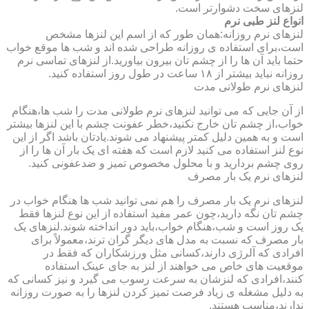
لنزهای سخت دشوارتر است.
انواع لنز طبی نرم
لنزهای نرم روزانه:همان طور که از اسم این لنزها مشخص
است،برای استفاده ی روزانه طراحی شده اند و شب ها موقع خواب
حتما باید آن ها را از چشم تان بیرون بیاورید.از لنزهای تماسی نرم
روزانه نباید بیشتر از ۱۸ ساعت در طول روز استفاده کنید.
لنزهای نرم طولانی مدت
از آن جایی که می توانید لنزهای نرم طولانی مدت را شب ها،هنگام
خواب،از چشم تان خارج نکنید،خطر عفونت چشم با این لنزها بیشتر
است و به همین دلیل کمتر پیشنهاد می شوند.یادتان باشد اگر از این
نوع لنز استفاده می کنید لازم است که هفته ای یک بار آن ها را از
روی چشم بردارید و با محلول مخصوص تمیز و ضدعفونی کنید.
لنزهای نرم یک بار مصرف
لنزهای نرم یک بار مصرف را هم نمی توانید شب ها هنگام خواب در
چشم تان نگه دارید،چون عمر مفید استفاده از این نوع لنزها فقط
یک روز است و شب،هنگام خواب،باید دور انداخته شوند.لنزهای یک
بار مصرف که نسبت به مدل های دیگر گران ترند،معمولاً برای
افرادی که آلرژی دارند،کسانی مثل ورزشکاران که فقط در
موقعیت های خاص می خواهند از لنز به جای عینک استفاده
کنند،افرادی که لنزشان به سرعت رسوب می گیرد و نیز کسانی که
به دلیل مشغله ی زیاد فرصت تمیز کردن لنزها را به صورت روزانه
ندارند،مناسب هستند.