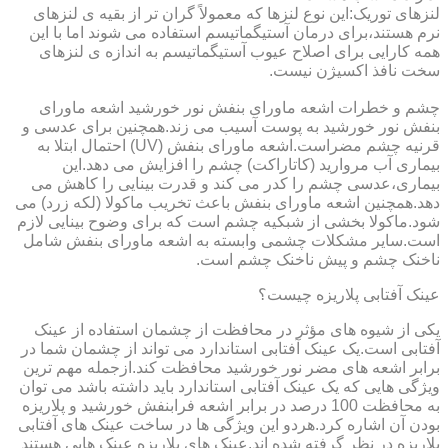
لنزهای توریک:این نوع لنزها که معمولاً گران تر از بقیه ی لنزهای
نرم هستند،برای درمان آستیگماتیسم استفاده می شوند اما با این
همه کارایی برای اصلاح عیوب آستیگماتیسم به اندازه ی لنزهای
سخت نافذ اکسیژن نیست.
چشم و خطرات اشعه ماورای بنفش نور خورشید اشعه ماورای
بنفش نور خورشید به پوست آسیب می زند.همچنین برای عدسی و
قرنیه چشم مضراست.اشعه ماورای بنفش (UV) احتمال ابتلا به
بیماری آب مروارید (کاتاراکت) چشم را افزایش می دهد.این
بیماری،عدسی چشم را کدر می کند و قدرت بینایی را کاهش می
دهد.همچنین اشعه ماورای بنفش باعث تخریب ماکولا (لکه زرد) می
شود.ماکولا بخشی از شبکیه چشم است که برای وضوح بینایی لازم
است.سایر مشکلات چشمی وابسته به اشعه ماورای بنفش شامل
ناخنک چشم و پیش ناخنک چشم است.
عینک آفتابی پلاریزه چیست؟
یکی از شیوه های مؤثر در محافظت از چشمان استفاده از عینک
آفتابی است.یک عینک آفتابی استاندارد می تواند از چشمان شما در
برابر اشعه های مضر نور خورشید محافظت کند.ازجمله مهم ترین
ویژگی هایی که یک عینک آفتابی استاندارد باید داشته باشد می توان
به محافظت 100 درصد در برابر اشعه فرابنفش خورشید و پلاریزه
بودن آن اشاره کرد.هردو این ویژگی ها در ساخت عینک های آفتابی
پلاریزه در نظر گرفته شده اند.عینک های پلاریزه عینک هایی هستند