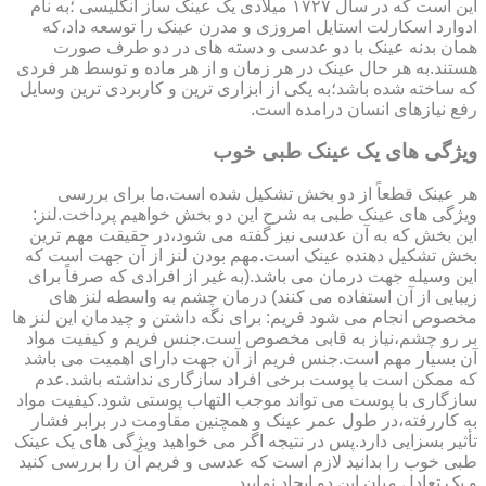
این است که در سال ۱۷۲۷ میلادی یک عینک ساز انگلیسی ؛به نام
ادوارد اسکارلت استایل امروزی و مدرن عینک را توسعه داد،که
همان بدنه عینک با دو عدسی و دسته های در دو طرف صورت
هستند.به هر حال عینک در هر زمان و از هر ماده و توسط هر فردی
که ساخته شده باشد؛به یکی از ابزاری ترین و کاربردی ترین وسایل
رفع نیازهای انسان درامده است.
ویژگی های یک عینک طبی خوب
هر عینک قطعاً از دو بخش تشکیل شده است.ما برای بررسی
ویژگی های عینک طبی به شرح این دو بخش خواهیم پرداخت.لنز:
این بخش که به آن عدسی نیز گفته می شود،در حقیقت مهم ترین
بخش تشکیل دهنده عینک است.مهم بودن لنز از آن جهت است که
این وسیله جهت درمان می باشد.(به غیر از افرادی که صرفاً برای
زیبایی از آن استفاده می کنند) درمان چشم به واسطه لنز های
مخصوص انجام می شود فریم: برای نگه داشتن و چیدمان این لنز ها
بر رو چشم،نیاز به قابی مخصوص است.جنس فریم و کیفیت مواد
آن بسیار مهم است.جنس فریم از آن جهت دارای اهمیت می باشد
که ممکن است با پوست برخی افراد سازگاری نداشته باشد.عدم
سازگاری با پوست می تواند موجب التهاب پوستی شود.کیفیت مواد
به کاررفته،در طول عمر عینک و همچنین مقاومت در برابر فشار
تأثیر بسزایی دارد.پس در نتیجه اگر می خواهید ویژگی های یک عینک
طبی خوب را بدانید لازم است که عدسی و فریم آن را بررسی کنید
و یک تعادل میان این دو ایجاد نمایید.