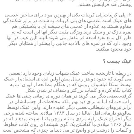
پوشش ضد فرابنفش هستند.
۲ : پلی کربنات:پلی کربنات یکی از بهترین مواد برای ساختن عدسی
های عینک است.عدسی های پلی کربنات به شدت در برابر شکنندگی
مقاوم هستند،به علاوه از عدسی های شیشه ای یا پلاستیکی هم
نمره،نازک تر و سبک ترند.ویژگی مثبت دیگر آنها این است که به
طور کل مانع نفوذ اشعه فرابنفش می شوند،البته ؛این عیب در آنها
وجود دارد که در نمره های بالا دید جانبی را بیشتر از همتایان دیگر
خود محدود میکنند.
عینک چیست ؟
در ربطه با تاریخچه ساخت عینک شبهات زیادی وجود دارد ؛بعضی
می گویند که حدود دو هزار سال پیش اولین ایده ی استفاده از عینک
توسط سنکا فیلسوف رومی که در هنگام مطالعه از لیوان آب به
کتاب نگاه کرده و کلمات بزرگتر و شفاف تر شدن شکل
گرفته.بعضی دیگر می گویند در همان دوره ی زمانی چینی ها عینک
را ساخته اند اما نه برای دید بهتر بلکه محافظت از چشمانشان در
برابر نیروهای شیطانی.بعضی دیگر عقیده دارند اولین عینک توسط
سالوینو دارماتی اهل ایتالیا در سال ۱۲۸۴ میلادی ساخته شده،برخی
دیگر اختراع عینک را به مردی به نام روچربیکنبا نسبت میدهند که در
سال ۱۲۶۶ میلادی،با گذاشتن یک گوی شیشه ای روی کتاب خطوط
و کلمات را درشت تر و واضح تر می دید.اما چیزی که مشخص است