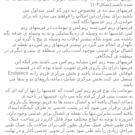
شده باشند.(شکل۴-۱)
فریمهای نیم تنه ی مخصوص دید دور که کمتر متداول می
باشند،برای بیماران این امکان را فراهم می سازد که برای
خواندن،از زیر عدسیها نگاه کنند.
فریمهای ریم لس،شبه ریم لس و نیومانت:در فریمهای ریم
لس،عدسیها نه به وسیله ی زه پلاستیکی و نه به وسیله ی حدقه نگه
داشته می شوند.بلکه،بیشتر اوقات به وسیله ی پیچ یا گیره این
نگهداری انجام می گیرد.در بیشتر فریمهای ریم لس،دو نقطه ی
اتصال برای عدسی موجود است.یکی در منطقه ی بینی و دیگری در
منطقه ی گیجگاهی.
فریمهای نیمه ریم لس،مشابه ریم لس می باشند،بجز آنکه این
فریمها دارای یک بازوی فلزی تقویت کننده بوده که در قسمت
فوقانی عدسی،امتداد یافته و بخش مرکزی فریم را به Endpiece
متصل می کنند.بخش مرکزی شامل دماغه،بازوهای پد و پدها می
باشد.
نیومانت یک نوع فریم ریم لس است که عدسیها را تنها از لبه ای که
به سمت بینی قرار گرفته نگه می دارد.عدسیها در ناحیه ی
دماغه،اتصال یافته اند و اتصال دسته ها به فریم،توسط یک بازوی
فلزی برقرار می شود که در پشت عدسی به طرف گیجگاه امتداد
یافته است.بنابراین،تنها یک نقطه ی اتصال برای عدسی وجود دارد.
امروزه با توجه به انواع مختلف مواد قابل کاربرد در ساخت عینک
های طبی شغل عینک سازی بطور کلی،برای ساخت یک عینک طبی
مراحل زیادی را باید طی نمود یعنی از تجویز عدسی،آغاز و در نهایت