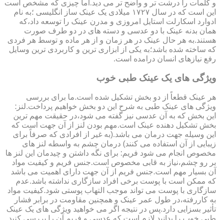
و کلمات را درشت تر و واضح تر می دید.اما چیزی که مشخص است
این است که در سال ۱۷۲۷ میلادی یک عینک ساز انگلیسی ؛به نام
ادوارد اسکارلت استایل امروزی و مدرن عینک را توسعه داد،که
همان بدنه عینک با دو عدسی و دسته های در دو طرف صورت
هستند.به هر حال عینک در هر زمان و از هر ماده و توسط هر فردی
که ساخته شده باشد؛به یکی از ابزاری ترین و کاربردی ترین وسایل
رفع نیازهای انسان درامده است.
ویژگی های یک عینک طبی خوب
هر عینک قطعاً از دو بخش تشکیل شده است.ما برای بررسی
ویژگی های عینک طبی به شرح این دو بخش خواهیم پرداخت.لنز:
این بخش که به آن عدسی نیز گفته می شود،در حقیقت مهم ترین
بخش تشکیل دهنده عینک است.مهم بودن لنز از آن جهت است که
این وسیله جهت درمان می باشد.(به غیر از افرادی که صرفاً برای
زیبایی از آن استفاده می کنند) درمان چشم به واسطه لنز های
مخصوص انجام می شود فریم: برای نگه داشتن و چیدمان این لنز ها
بر رو چشم،نیاز به قابی مخصوص است.جنس فریم و کیفیت مواد
آن بسیار مهم است.جنس فریم از آن جهت دارای اهمیت می باشد
که ممکن است با پوست برخی افراد سازگاری نداشته باشد.عدم
سازگاری با پوست می تواند موجب التهاب پوستی شود.کیفیت مواد
به کاررفته،در طول عمر عینک و همچنین مقاومت در برابر فشار
تأثیر بسزایی دارد.پس در نتیجه اگر می خواهید ویژگی های یک عینک
طبی خوب را بدانید لازم است که عدسی و فریم آن را بررسی کنید