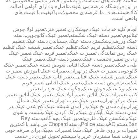
سلامت چشم های شماست و به همین خاطر تمامی محصولاتی که
در این فروشگاه عرضه می شوند،«اصل» و دارای گواهی اصالت
کالا هستند.هدف ما،عرضه ی محصولات باکیفیت با قیمت های
واقعی است.
انجام کلیه خدمات عینک,جوشکاری،تعمیر فنر،تعمیر لولا،جوش
تیتانیوم،تعمیر دسته عینک شکسته,تعمیر عینک کائوچویی,دسته
عینک ورزشی,شکستن دسته عینک,چسباندن دسته عینک,تنظیم
دسته عینک,تنظیم فریم عینک,تنظیم عینک,تعمیر شیشه عینک,تنظیم
عینک ریبن,نمایندگی تعمیرات عینک,تعمیر فریم عینک,تعمیر عینک
ری بن,تعمیر تخصصی عینک,تعمیر دسته عینک,تعمیر عینک
طبی,عینک,تعمیر دسته عینک افتابی,تعویض دسته عینک,تعمیر عینک
کائوچویی,تعمیرات عینک در تهران,تعمیرات عینک,آموزش تعمیرات
عینک,تعمیر شیشه عینک آفتابی,تعمیر قاب عینک,تعمیر دسته عینک
شکسته,تعویض دسته عینک,تعمیر عینک آفتابی,تعمیر فریم
عینک,لولا عینک,جوش عینک,چگونه عینک خود را تعمیر
کنیم,تعمیرات عینک آنلاین,تعمیر لولا عینک,تعمیر عینک آنلاین,تعمیر
عینک مرکز تهران,تعمیر عینک غرب تهران,تعمیر عینک شمال
تهران,پاره شدن نخ عینک,در آمدن شیشه عینک,کج شدن عینک,در
آمدن دسته عینک,آبکاری عینک,رنگ کردن عینک,شست و شوی
عینک,شکستن عینک فلزی,تعمیر عینک بچه گانه,دسته Rey
Ban,دسته AO,دسته Police,دسته Chopard می باشد.با کمترین
تغییرات بر روی ظاهر عینک شما,تعمیرات مجیک برای صرفه جویی
در وقت شما مشتریان عزیز با سیستم تحویل فوری در خدمت