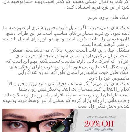
اگر شما به دنبال عینکی هستید که کمتر آسیب ببیند حتماً توصیه می
شود از این نوع فریم استفاده کنید.
عینک طبی بدون فریم
عینک های بدون فریم : اگر تمایل دارید بخش بیشتری از صورت شما
دیده شود،این فریم بسیار برایتان مناسب است.در این طراحی هیچ
قابی،عدسی را احاطه نکرده است و تنها دو بازو برای اتصال با دسته
در نظر گرفته شده است.
مشکل اصلی این قاب،آسیب پذیری بالا آن می باشد.یعنی ممکن
است لنز آن ترک بردارد یا لب پر شود.در نتیجه این فریم برای
افرادی که تحرک بالایی دارند مناسب نیست.نکته مهم این است که
این مشکل باعث این نمی شود تا این نوع فریم دارای ویژگی های
عینک طبی خوب نباشد،زیرا همان طور که اشاره شد کارایی
مخصوص خود را دارد.
عینک های نیم فریم : اگر شما هم دقیقاً نمی دانید بین دو فریم بالا
کدام را انتخاب کنید،همچنان یک انتخاب دیگر پیش روی شما
است.طراحان این عرصه به سلیقه افراد میانه رو نیز توجه کرده اند
و قاب هایی را روانه بازار کرده که بخشی از لنز توسط فریم پوشیده
شده و بخش دیگر آزاد است.