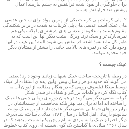
برای جلوگیری از نفوذ اشعه فرابنفش به چشم نیازمند اعمال
پوشش ضد فرابنفش هستند.
۲ : پلی کربنات:پلی کربنات یکی از بهترین مواد برای ساختن عدسی
های عینک است.عدسی های پلی کربنات به شدت در برابر شکنندگی
مقاوم هستند،به علاوه از عدسی های شیشه ای یا پلاستیکی هم
نمره،نازک تر و سبک ترند.ویژگی مثبت دیگر آنها این است که به
طور کل مانع نفوذ اشعه فرابنفش می شوند،البته ؛این عیب در آنها
وجود دارد که در نمره های بالا دید جانبی را بیشتر از همتایان دیگر
خود محدود میکنند.
عینک چیست ؟
در ربطه با تاریخچه ساخت عینک شبهات زیادی وجود دارد ؛بعضی
می گویند که حدود دو هزار سال پیش اولین ایده ی استفاده از عینک
توسط سنکا فیلسوف رومی که در هنگام مطالعه از لیوان آب به
کتاب نگاه کرده و کلمات بزرگتر و شفاف تر شدن شکل
گرفته.بعضی دیگر می گویند در همان دوره ی زمانی چینی ها عینک
را ساخته اند اما نه برای دید بهتر بلکه محافظت از چشمانشان در
برابر نیروهای شیطانی.بعضی دیگر عقیده دارند اولین عینک توسط
سالوینو دارماتی اهل ایتالیا در سال ۱۲۸۴ میلادی ساخته شده،برخی
دیگر اختراع عینک را به مردی به نام روچربیکنبا نسبت میدهند که در
سال ۱۲۶۶ میلادی،با گذاشتن یک گوی شیشه ای روی کتاب خطوط