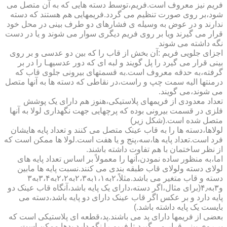
فریم نیز معروف است.فریم،توسط دسته هایی که به آن متصل می
شود،بر روی صورت تنظیم می گردد.فریمهایی هم هستند که دسته
ندارند و در عوض به وسیله ی فشارهای دو طرف بینی در محل خود
قرار می گیرند ویا بر روی فریم دیگری سوار می شوند و یا در دست
نگه داشته می شوند
اجزای جلویی فریم :آن بخش از قاب را که بین دو عدسی و بر روی
بینی قرار می گیرد را پل گویند و لبه ای که دور عدسیهـا را در بر
گرفته،به حدقه معروف است.به قسمتهای بیرونی جلوی قاب که
درمنتها الیه سمت چپ و راست،در نقاطی که دسته ها به آنها متصل
می شوند،می گویند.
تعداد معدودی از فریمهای پلاستیکی،هنوز هم دارای یک پوشش
فلزی در قسمت بیرونی بوده که پرچهایی جهت نگهداری لولا به آنها
متصل شده است.(شکل زیر)
لولاها،دسته ها را به قاب عینک متصل می کنند و تعداد پایه هایشان
فرد است.تعداد پایه ها،سه،پنج و یا هفت است.لولا ها ممکن است که
از نظر ساختمان با هم تفاوت داشته باشند.
اما،به منظور ساده نمودن،آنها را معمولاً بر اساس تعداد پایه های
لولای دسته ولولای قاب طبقه بندی می کنند.نسبت پایه ها مابین
دسته و قاب متغیر می باشد.مثلاً،۲به۱،۱به۲،۳به۲،۲به۳،۴به۳
و۳به۴٫(برای مثال،اگر دسته،دارای یک پایه باشد،آنگاه قاب عینک دو
پایه دارد و بر عکس اگر قاب عینک دارای دو پایه باشد،دسته می
بایست یک پایه داشته باشد.)
بعضی از فریمها دارای پد می باشند.پد،قطعه ای پلاستیکی است که
بر روی بینی قرار می گیرد،تا فریم را نگه دارد.پدها ممکن است