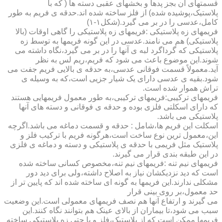
قسمتهای آن بجز پدها و بخشهای عقبی دسته ها ( که با
پلاستیک،پوشیده شده) از فلز ساخته شده اند.حدقه ی فریم به طور
کامل،عدسی را در بر می گیرد.(شکل۱-۱)
فریمهای زه پلاستیکی :فریمهای زه پلاستیکی را گاهی اوقات (بالا
پلاستیکی) هم می نامند.عدسی در این گونه فریمها به توسط زه
پلاستیکی که گرداگرد لبه ی آنها را در بر می گیرد،نگاه داشته می
شوند.این موضوع باعث می شود که فریم،ریم لس به نظر
آید.معمولاً قسمت فوقانی عدسی،به حدقه ی بالایی فریم جفت می
شود.بقیه ی عدسی دارای یک شیار جزیی است،که به وسیله ی
تراش هموار شده است.
فریمهای ترکیبی:فریمهای ترکیبی،به طور معمول فریمهایی هستند
که دارای اسکلتی فلزی بوده و حدقه ی فوقانی و دسته های آنها
پلاستیکی می باشد.
اسکلت این فریم ها،شامل : حدقه و قسمت دماغه می باشد.اگرچه
این،معمول ترین نوع ساخت است،هرگونه فریم با ترکیب فلز و
پلاستیک مثل فریمی با حدقه ی پلاستیکی و دسته و دماغه ی فلزی
در این طبقه بندی قرار می گیرند.
فریمهای نیم تنه :فریمهای نیم تنه،مخصوص کسانی ساخته شده
است که دید نزدیکشان نیاز به اصلاح داشته،ولی برای دید دور
مشکلی ندارند.این فریمها به گونه ای ساخته شده اند که پایین تر از
حد معمول،بر روی بینی قرار
می گیرند و ارتفاع آنها هم نصف فریمهای معمولی است.این وضعیت
سبب می شود،تا بیماران از بالای عینک هم بتوانند نگاه کنند.این
فریمها ممکن است که از پلاستیک،فلز و یا حتی زه پلاستیکی ساخته