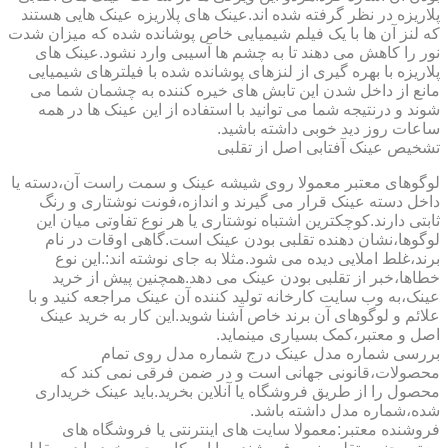
پلاریزه در نظر گرفته شده اند.عینک های پلاریزه عینک هایی هستند
که لنز آن ها با یک فیلم شیمیایی خاص پوشانده شده که میزان شدت
نور را کاهش می دهند تا به چشم ها آسیبی وارد نشود.عینک های
پلاریزه با بهره گیری از لنزهای پوشانده شده با فیلترهای شیمیایی
مانع از داخل شدن این تابش های خیره کننده به چشمان شما می
شوند و درنتیجه شما می توانید با استفاده از این عینک ها در همه
ساعات روز دید خوبی داشته باشید.
تشخیص عینک آفتابی اصل از تقلبی
لوگوهای معتبر معمولا روی شیشه عینک و سمت راست آن،دسته یا
داخل دسته عینک قرار می گیرند و اندازه،فونت نوشتاری و رنگ
ثابتی دارند.کوچکترین اشتباه نوشتاری یا هر نوع تفاوتی میان این
لوگوها،نشان دهنده تقلبی بودن عینک است.گاهی اوقات در نام
برند،غلط املایی دیده می شود.مثلا به جای نوشته اند:.این نوع
خطاها،خبر از تقلبی بودن عینک می دهد.همچنین پیش از خرید
عینک،به وب سایت کارخانه تولید کننده آن عینک مراجعه کنید و با
علائم و لوگوهای آن برند خاص آشنا شوید.این کار به خرید عینک
اصل و معتبر،کمک بسیاری مینماید.
بررسی شماره مدل عینک درج شماره مدل روی تمام
محصولات،قانونی جهانی است و در ضمن فرقی نمی کند که
محصول را از طریق فروشگاه یا آنلاین بخرید.باید عینک خریداری
شده،شماره مدل داشته باشد.
فروشنده معتبر:معمولا سایت های اینترنتی یا فروشگاه های