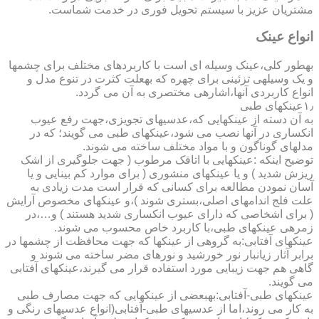
مشتریان عزیز با سیستم تحویل فوری در خدمت شماست.
انواع عینک
به­طور کلی،عینک وسیله ای است با کاربردهای مختلف برای چشمها
و یک وسیله­ی تزئینی برای چهره که به­علت کثرت در تنوع مدل و
انواع کاربردی آنها،اشاره­ی مختصری به آن می گردد.
۱٫عینکهای طبی
به آن دسته از عینکهایی که،عدسیهای تجویزی،جهت رفع عیوب
انکساری در آنها نصب می شود،عینکهای طبی می گویند؛ که در
مدلهای گوناگون و با مواد مختلف ساخته می شوند.
توضیح اینکه :عینکهایی با اتاقک مرطوب ( جهت جلوگیری از اشک
ریزش شدید ) و یا عینکهای منشوری ( برای موارد کم بینایی و یا
آسان نمودن مطالعه برای کسانی که قرار است مدت زیادی به
علت فلج اندامهای اصلی،بستری شوند )،و عینکهای مخصوص آرایش
( برای اشخاصی که دارای عیوب انکساری شدید هستند ) و…،در
زمره­ی عینکهای طبی،با کاربرد خاص محسوب می شوند.
عینکهای آفتابی:به گروهی از عینکها که جهت محافظت از چشمها در
برابر آثار زیانبار نور خورشید و نورهای مضر ساخته می شوند و
گاهی هم جهت زیبایی مورد استفاده قرار می گیرند،عینکهای آفتابی
می گویند.
عینکهای طبی-آفتابی:به­بعضی از عینکهایی که جهت مصارف طبی
به کار می روند،اما از عدسیهای طبی-آفتابی(انواع عدسیهای رنگی و