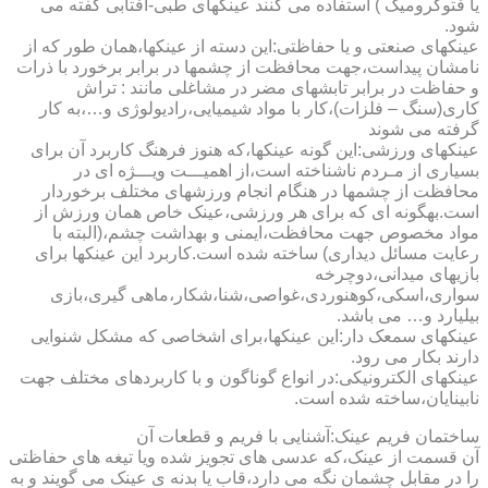
یا فتوکرومیک ) استفاده می کنند عینکهای طبی-آفتابی گفته می
شود.
عینکهای صنعتی و یا حفاظتی:این دسته از عینکها،همان طور که از
نامشان پیداست،جهت محافظت از چشمها در برابر برخورد با ذرات
و حفاظت در برابر تابشهای مضر در مشاغلی مانند : تراش
کاری(سنگ – فلزات)،کار با مواد شیمیایی،رادیولوژی و…،به کار
گرفته می شوند
عینکهای ورزشی:این گونه عینکها،که هنوز فرهنگ کاربرد آن برای
بسیاری از مـردم ناشناخته است،از اهمیـــت ویـــژه ای در
محافظت از چشمها در هنگام انجام ورزشهای مختلف برخوردار
است.به­گونه ای که برای هر ورزشی،عینک خاص همان ورزش از
مواد مخصوص جهت محافظت،ایمنی و بهداشت چشم،(البته با
رعایت مسائل دیداری) ساخته شده است.کاربرد این عینکها برای
بازیهای میدانی،دوچرخه
سواری،اسکی،کوهنوردی،غواصی،شنا،شکار،ماهی گیری،بازی
بیلیارد و… می باشد.
عینکهای سمعک دار:این عینکها،برای اشخاصی که مشکل شنوایی
دارند بکار می رود.
عینکهای الکترونیکی:در انواع گوناگون و با کاربردهای مختلف جهت
نابینایان،ساخته شده است.
ساختمان فریم عینک:آشنایی با فریم و قطعات آن
آن قسمت از عینک،که عدسی های تجویز شده ویا تیغه های حفاظتی
را در مقابل چشمان نگه می دارد،قاب یا بدنه ی عینک می گویند و به