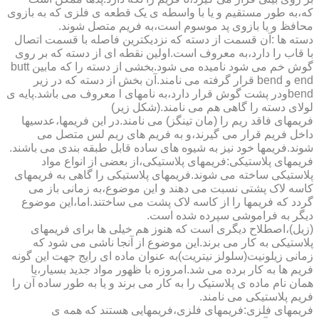
که،به طور مستقیم و یا با واسطه ی یک قطعه ی فلزی که به بازوی
محافظ و یا بازوی پد موسوم است،به فریم متصل شوند.
دسته ها :آن قسمت از دسته که نزدیکترین فاصله با قسمت اتصال
با قاب را دارد،به معروف است.اولین نقطه ای از دسته که بر روی
گوش خم می شود نامیده می شود.بخشی از دسته را که مابین butt
end و bend قرار گرفته می نامند.آن بخش از دسته که در زیر
bendودر پشت گوش قرار دارد،به نامهای l معروف می باشد.پایه ی
لولای دسته را گاهی هم می نامند.(شکل زیر)
فریمهای فاقد ریم را (مان تینگز) می نامند.در این فریمها،عدسیها
داخل فریم قرار می گیرند،و به فریم های ریم لس متصل می
شوند.فریمها خود نیز به شیوه های ساده قابل طبقه بندی می باشند.
فریمهای پلاستیکی:فریمهای پلاستیکی،از بعضی از انواع مواد
پلاستیکی ساخته می شوند.فریمهای پلاستیکی را گاهی به فریمهای
کاسه لاک پشتی نسبت می دهند و این موضوع،به زمانی باز می
گردد که فریمها را از کاسه لاک پشت می ساختند.اما،این موضوع
دیگر به فراموشی سپرده شده است.
(زیل)،اصطلاح دیگری است که هنوز هم خیلی ها برای فریمهای
پلاستیکی به کار می برند.این موضوع از آنجا ناشی می شود که
زمانی زیلونیت(سلولز نیتریت)به عنوان ماده ای رایج جهت این گونه
فریم ها به کار برده می شد.امروزه با ظهور مواد جدید بسیار،یا
همان نام ماده ی پلاستیک را به کار می برند و یا به طور ساده آن را
فریم پلاستیکی می نامند.
فریمهای فلزی:فریمهای فلزی،فریمهایی هستند که همه ی