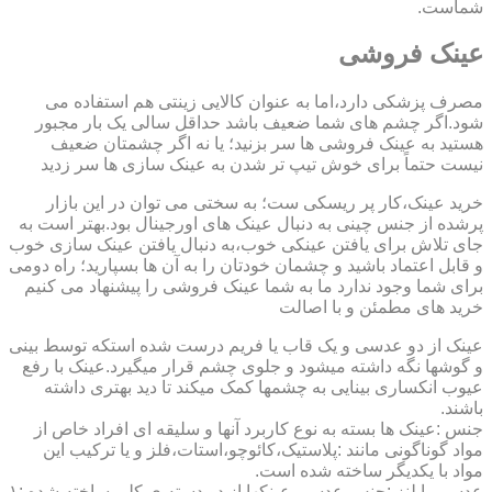
شماست.
عینک فروشی
مصرف پزشکی دارد،اما به عنوان کالایی زینتی هم استفاده می
شود.اگر چشم های شما ضعیف باشد حداقل سالی یک بار مجبور
هستید به عینک فروشی ها سر بزنید؛ یا نه اگر چشمتان ضعیف
نیست حتماً برای خوش تیپ تر شدن به عینک سازی ها سر زدید
خرید عینک،کار پر ریسکی ست؛ به سختی می توان در این بازار
پرشده از جنس چینی به دنبال عینک های اورجینال بود.بهتر است به
جای تلاش برای یافتن عینکی خوب،به دنبال یافتن عینک سازی خوب
و قابل اعتماد باشید و چشمان خودتان را به آن ها بسپارید؛ راه دومی
برای شما وجود ندارد ما به شما عینک فروشی را پیشنهاد می کنیم
خرید های مطمئن و با اصالت
عینک از دو عدسی و یک قاب یا فریم درست شده استکه توسط بینی
و گوشها نگه داشته میشود و جلوی چشم قرار میگیرد.عینک با رفع
عیوب انکساری بینایی به چشمها کمک میکند تا دید بهتری داشته
باشند.
جنس :عینک ها بسته به نوع کاربرد آنها و سلیقه ای افراد خاص از
مواد گوناگونی مانند :پلاستیک،کائوچو،استات،فلز و یا ترکیب این
مواد با یکدیگر ساخته شده است.
عدسی یا لنز :جنس عدسی عینکها از دو دسته ی کلی ساخته شده :۱