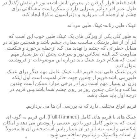
باشد.قطعاً قرار گرفتن در معرض تابش اشعه نور فرابنفش (UV) در
طول عمر افراد تأثیر بسزایی دارد و ممکن است مشکلاتی برای
چشم او ازجمله آب مروارید و دژنراسیون ماکولا،ایجاد کند.
عینک طبی زنانه-عینک طبی مردانه
به طور کلی یکی از ویژگی های یک عینک طبی خوب این است که
لنز آن از نظر پزشکی مناسب بیماری چشم باشد و همچنین بتواند در
مقابل خطراتی که چشم را تهدید می کند ازجمله برخورد و شکستی
مقاومت کند.البته انعکاس نور و سرعت پخش آن نیز بسیار مهم
است که هنگام خرید عینک باید درباره این موضوعات از فروشنده
سؤال کنید.
فریم:عینک طبی نیمه فریم قاب عینک عامل مهم دیگر برای عینک
طبی می باشد.فریم از چندین جهت حائز اهمیت است.اول اینکه
وزن آن بسیار مهم است زیرا در برخی موارد ممکن است چندین
ساعت و یا حتی چندین روز بر روی چشم شما باشد.پس فریم در
درجه اول باید سبک باشد.
فریم انواع مختلفی دارد که به بررسی آن ها می پردازیم.
عینک های با فریم های کامل (Full-Rimmed): این فریم به گونه ای
است که به طور کامل دور تا دور عدسی را پوشش می دهد و امکان
شکستی و آسیب به لنز در آن بسیار پایین است.جنس آن ها معمولاً
از استات،پلاستیک و تیتانیوم ساخته می شود.