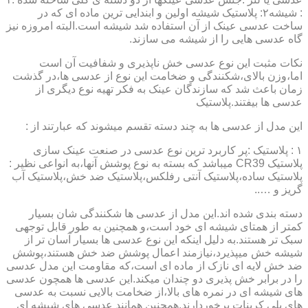
: شیشه۲: پلاستیک شیشه اولین و ابندایی ترین ماده ای که در
ساخت عدسی عینک از آن استفاده شد شیشه است.البته امروزه نیز
گاه عدسی هایی را از شیشه می سازند.
نکات مثبت این نوع عدسی خش ناپذیری و شفافیت آن است
اما،وزن بالای،شکنندگی و ضخامت این نوع از عدسی ها،در گذشت
زمان باعث شد که سازندگان عینک به فکر تهیه نوع دیگری از
عدسی ها بیفتند.پلاستیک
این مدل از عدسی ها به چند دسته تقسم میشوند که عبارتند از :
۱ : پلاستیک :پر کاربرد ترین نوع عدسی در صنعت عینک سازی
پلاستیک CR39 میباشد که بسته به نوع پوشش آنها،به انواعی نظیر :
پلاستیک ساده،پلاستیک آنتی رفلکس،پلاستیک ضد خش،پلاستیک آب
گریز و …..
دسته بندی شده اند.این مدل از عدسی ها شکنندگی شان بسیار
کمتر از همتای شیشه ای خود است،و همچنین به طور قابل توجهی
سبک تر هستند.به دلیل اینکه این نوع عدسی ها بسیار آسان تر از
شیشه خش میپذیرد،نیازمند اعمال پوشش ضد خش هستند،پوشش
ضد خش لایه ای نازک از ماده ای است،که مقاومت این مدل عدسی
را در برابر خش پذیری دو چندان میکند.این عدسی ها همچون عدسی
های شیشه ای در نمره های بالا،از ضخامت بالایی نسبت به عدسی
های پلی کربنات برخوردارند.همچنین همانند عدسی های شیشه ای