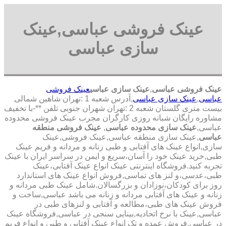
عینک فروشی عباسی,عینک
سازی عباسی
عینک فروشی عباسی
,
عینک سازی عباسی
عینک فروشی
عباسی
,
عینک سازی عباسی
,آدرس شعبه 1 :تهران شاهین شمالی
بیست متری گلستان شعبه 2 :تهران شهران جنوبی تلفن **-با تخفیف
مشاوره رایگان شبانه روزی کارگران مجرب عینک فروشی محدوده
عباسی,
عینک سازی محدوده عباسی
,
عینک فروشی منطقه
عباسی
,عینک سازی منطقه عباسی,عینک فروشی,عینک
سازی,انواع عینک های آفتابی و طبی زنانه و مردانه و فریم عینک
طبی,خرید عینک خود را آسان،سریع و ایمن در سراسر ایران با عینک
تجربه کنید.فروشگاه اینترنتی عینک انواع عینک آفتابی،عینک
طبی،عدسی،و لنز های تماسی,فروش انواع عینک های استاندارد
روز برای کودکان،نوزادان و بزرگسالان.شامل عینک طبی مردانه و
زنانه و عینک های آفتابی مردانه و زنانه می باشد عباسی,ساخت و
فروش عینک های طبی،مطالعه و آفتابی و لنزهای طبی در
عباسی,عینک با نرخ اتحادیه,بینایی سنجی در عباسی,فروشگاه عینک
در عباسی,فروش عمده و تک انواع عینک آفتابی و طبی و انواع فریم