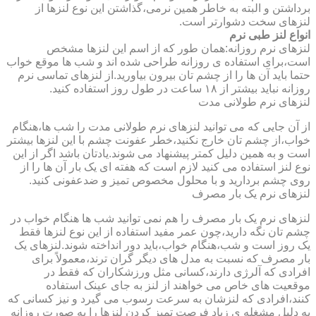
برداشتن و البته به خاطر همین نرمی،گذاشتن این نوع لنزها از
لنزهای سخت دشوارتر است.
انواع لنز طبی نرم
لنزهای نرم روزانه:همان طور که از اسم این لنزها مشخص
است،برای استفاده ی روزانه طراحی شده اند و شب ها موقع خواب
حتما باید آن ها را از چشم تان بیرون بیاورید.از لنزهای تماسی نرم
روزانه نباید بیشتر از ۱۸ ساعت در طول روز استفاده کنید.
لنزهای نرم طولانی مدت
از آن جایی که می توانید لنزهای نرم طولانی مدت را شب ها،هنگام
خواب،از چشم تان خارج نکنید،خطر عفونت چشم با این لنزها بیشتر
است و به همین دلیل کمتر پیشنهاد می شوند.یادتان باشد اگر از این
نوع لنز استفاده می کنید لازم است که هفته ای یک بار آن ها را از
روی چشم بردارید و با محلول مخصوص تمیز و ضدعفونی کنید.
لنزهای نرم یک بار مصرف
لنزهای نرم یک بار مصرف را هم نمی توانید شب ها هنگام خواب در
چشم تان نگه دارید،چون عمر مفید استفاده از این نوع لنزها فقط
یک روز است و شب،هنگام خواب،باید دور انداخته شوند.لنزهای یک
بار مصرف که نسبت به مدل های دیگر گران ترند،معمولاً برای
افرادی که آلرژی دارند،کسانی مثل ورزشکاران که فقط در
موقعیت های خاص می خواهند از لنز به جای عینک استفاده
کنند،افرادی که لنزشان به سرعت رسوب می گیرد و نیز کسانی که
به دلیل مشغله ی زیاد فرصت تمیز کردن لنزها را به صورت روزانه