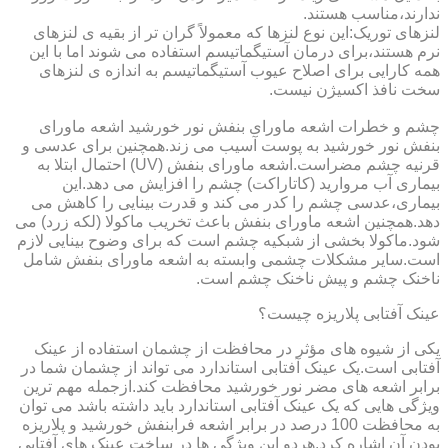
ندارند،مناسب هستند.
لنزهای توریک:این نوع لنزها که معمولاً گران تر از بقیه ی لنزهای
نرم هستند،برای درمان آستیگماتیسم استفاده می شوند اما با این
همه کارایی برای اصلاح عیوب آستیگماتیسم به اندازه ی لنزهای
سخت نافذ اکسیژن نیست.
چشم و خطرات اشعه ماورای بنفش نور خورشید اشعه ماورای
بنفش نور خورشید به پوست آسیب می زند.همچنین برای عدسی و
قرنیه چشم مضراست.اشعه ماورای بنفش (UV) احتمال ابتلا به
بیماری آب مروارید (کاتاراکت) چشم را افزایش می دهد.این
بیماری،عدسی چشم را کدر می کند و قدرت بینایی را کاهش می
دهد.همچنین اشعه ماورای بنفش باعث تخریب ماکولا (لکه زرد) می
شود.ماکولا بخشی از شبکیه چشم است که برای وضوح بینایی لازم
است.سایر مشکلات چشمی وابسته به اشعه ماورای بنفش شامل
ناخنک چشم و پیش ناخنک چشم است.
عینک آفتابی پلاریزه چیست؟
یکی از شیوه های مؤثر در محافظت از چشمان استفاده از عینک
آفتابی است.یک عینک آفتابی استاندارد می تواند از چشمان شما در
برابر اشعه های مضر نور خورشید محافظت کند.ازجمله مهم ترین
ویژگی هایی که یک عینک آفتابی استاندارد باید داشته باشد می توان
به محافظت 100 درصد در برابر اشعه فرابنفش خورشید و پلاریزه
بودن آن اشاره کرد.هردو این ویژگی ها در ساخت عینک های آفتابی