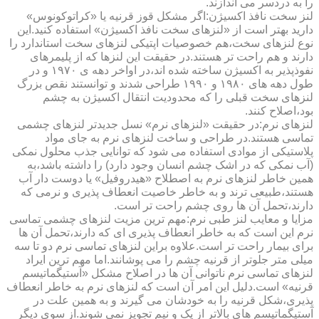
را به دردسر می اندازند.
لنز سخت نافذ اکسیژن:اگر مشکل قوز قرنیه یا «کراتوکونوس»
دارید بهتر است از «لنزهای سخت نافذ اکسیژن» استفاده کنید.این
نوع لنزهای سخت،هم خصوصیات اپتیکی لنزهای سخت استاندارد را
دارند و هم راحت تر هستند.در حقیقت این لنزها که از پلیمرهای
نفوذپذیر به اکسیژن ساخته شده اند،در اواخر دهه ی ۱۹۷۰ و در
طول دهه های ۱۹۸۰ و ۱۹۹۰ طراحی شدند و توانستند نقص بزرگ
لنزهای سخت قبلی را که محدودیت انتقال اکسیژن به چشم
بود،اصلاح کنند.
لنزهای نرم:در حقیقت «لنزهای نرم» نسل جدیدتر لنزهای چشمی
تماسی هستند.در طراحی و ساخت لنزهای نرم به جای مواد
پلاستیکی از موادی استفاده می شود که توانایی جذب محلول نمکی
(آب نمکی که در اشک چشم انسان وجود دارد) را داشته باشد،به
همین خاطر لنزهای نرم به اصطلاح «هیدروفیل» یا دوست دار آب
هستند،طبیعی ترند و به خاطر خاصیت انعطاف پذیری و نرمی که
دارند،تحمل آن ها روی چشم راحت تر است.
مزایا و معایب لنز طبی نرم:مهم ترین مزیت لنزهای چشمی تماسی
نرم این است که به خاطر انعطاف پذیری ای که دارند،تحمل آن ها
برای بیمار راحت تر است.علاوه براین لنزهای تماسی نرم دو تا سه
میلی متر جلوتر از قرنیه چشم را می پوشانند.اما مهم ترین ایراد
لنزهای تماسی نرم ناتوانی آن ها در اصلاح مشکل «آستیگماتیسم
قرنیه» است.دلیل این امر آن است که لنزهای نرم به خاطر انعطاف
پذیری،شکل قرنیه را به خودشان می گیرند و به همین علت در
آستیگماتیسم های بالاتر از یک و نیم تجویز نمی شوند.از سوی دیگر