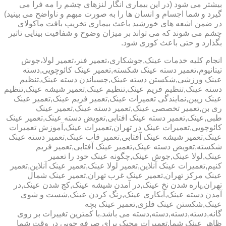
بیشتر می شود (در این بیماری انگار لنزهای چشم را مه فرا می
گیرد و شما اجسام و انسان ها را به صورت مبهم و ناواضح می بینید)
در ضمن اشعه های خورشید باعث بیماری تخریب بافت ماکولای
چشم می شوند که می تواند بر میزان وضوح و شفافیت بینایی تاثیر
بگذارد و حتی باعث کوری شود.
انجام کلیه خدمات عینک,جوشکاری،تعمیر فنر،تعمیر لولا،جوش
تیتانیوم،تعمیر دسته عینک شکسته,تعمیر عینک کائوچویی,دسته
عینک ورزشی,شکستن دسته عینک,چسباندن دسته عینک,تنظیم
دسته عینک,تنظیم فریم عینک,تنظیم عینک,تعمیر شیشه عینک,تنظیم
عینک ریبن,نمایندگی تعمیرات عینک,تعمیر فریم عینک,تعمیر عینک
ری بن,تعمیر تخصصی عینک,تعمیر دسته عینک,تعمیر عینک
طبی,عینک,تعمیر دسته عینک افتابی,تعویض دسته عینک,تعمیر عینک
کائوچویی,تعمیرات عینک در تهران,تعمیرات عینک,آموزش تعمیرات
عینک,تعمیر شیشه عینک آفتابی,تعمیر قاب عینک,تعمیر دسته عینک
شکسته,تعویض دسته عینک,تعمیر عینک آفتابی,تعمیر فریم
عینک,لولا عینک,جوش عینک,چگونه عینک خود را تعمیر
کنیم,تعمیرات عینک آنلاین,تعمیر لولا عینک,تعمیر عینک آنلاین,تعمیر
عینک مرکز تهران,تعمیر عینک غرب تهران,تعمیر عینک شمال
تهران,پاره شدن نخ عینک,در آمدن شیشه عینک,کج شدن عینک,در
آمدن دسته عینک,آبکاری عینک,رنگ کردن عینک,شست و شوی
عینک,شکستن عینک فلزی,تعمیر عینک بچه
گانه,دسته,دسته,دسته,دسته می باشد.با کمترین تغییرات بر روی
ظاهر عینک شما,تعمیرات مجیک برای صرفه جویی در وقت شما