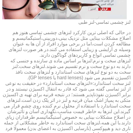
لنز چشمی تماسی-لنز طبی
در حالی که اصلی ترین کارکرد لنزهای چشمی تماسی هنوز هم
اصلاح مشکلات بینایی مثل نزدیک بینی،دوربینی،آستیگماتیسم و
مطالعه کردن است،اما در برخی موارد افراد از آن ها به عنوان
وسیله ی آرایشی و زیبایی استفاده می کنند.در هر صورت لنزهای
چشمی تماسی انواع و کاربردهای گوناگون دارند.
لنزهای سخت و نرم:لنزها بر اساس ماده ی سازنده و جنسی که
دارند به دو نوع سخت و نرم تقسیم می شوند.لنزهای سخت:لنز
سخت به دو نوع لنزهای سخت استاندارد و لنزهای سخت نافذ
اکسیژن تقسیم می شود (hard lenses یا GP lenses).
لنز سخت استاندارد:«لنزهای سخت استاندارد» در حقیقت به نوعی
از لنز تماسی گفته می شود که قادر به انتقال اکسیژن نیستند و در
برابر اکسیژن نفوذناپذیر هستند؛ در نتیجه قرنیه برای تهیه ی اکسیژن
متکی به پمپاژ اشک میان قرنیه و لنز در اثر پلک زدن است.لنزهای
سخت استاندارد با استفاده از محلول نرم کننده روی چشم قرار می
گیرند.این لنزها به خاطر قیمت مناسب،نگهداری آسان و تأثیرشان
در اصلاح مشکلات بینایی به خصوص آستیگماتیسم طرفداران زیای
دارند.با این همه،لنزهای سخت استاندارد به خاطر مشکلاتی از جمله
تاری دید و هیپوکسی (نارسایی اکسیژن به اعضای بدن) معمولا فرد