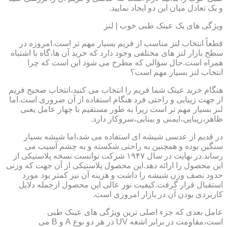
و یک تعادل میان این دو ایجاد نمایید.
ویژگی های یک عینک طبی خوب | لنز
قطعاً انتخاب لنز مناسب از فریم بسیار مهم تر است.امروزه در
سطح بازار لنز های مختلفی وجود دارد که خرید آن ها،گاه با اشتباه
همراه است.حال سؤالی که مطرح می شود این است که چرا
انتخاب لنز بسیار مهم است؟
هنگام خرید عینک شما فریم را انتخاب می کنید،انتخاب صحیح فریم
از جهت زیبایی و راحتی فرد هنگام استفاده از آن ضروری است.اما
لنز بسیار مهم تر است زیرا به طور مستقیم با چهار عامل یعنی
ظاهر،زیبایی،ایمنی و بینایی،سروکار دارد.
در قدیم از عدسی شیشه ای استفاده می شد،اما شیشه بسیار
سنگین بوده و همچنین به راحتی شکسته و به چشم آسیب می
رساند.در نهایت در سال ۱۹۴۷ شرکت توانست نسخه پلاستیکی از
این محصول را ارائه دهد.این محصول پلاستیکی از آن جهت که وزنی
حدود نصف وزن شیشه را داشت و هزینه آن نیز کمتر بود مورد
استقبال قرار گرفت.کیفیت نور عالی این محصول ازجمله دلایل
کاربردی بودن آن در بازار امروزی است.
عامل بعدی که جزء اصلی ترین ویژگی های عینک طبی
است،مقاومت در برابر اشعه UV در هر دو نوع A و B می