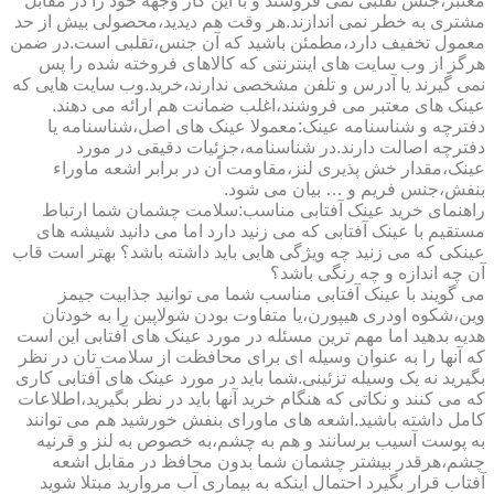
معتبر،جنس تقلبی نمی فروشند و با این کار وجهه خود را در مقابل
مشتری به خطر نمی اندازند.هر وقت هم دیدید،محصولی بیش از حد
معمول تخفیف دارد،مطمئن باشید که آن جنس،تقلبی است.در ضمن
هرگز از وب سایت های اینترنتی که کالاهای فروخته شده را پس
نمی گیرند یا آدرس و تلفن مشخصی ندارند،خرید.وب سایت هایی که
عینک های معتبر می فروشند،اغلب ضمانت هم ارائه می دهند.
دفترچه و شناسنامه عینک:معمولا عینک های اصل،شناسنامه یا
دفترچه اصالت دارند.در شناسنامه،جزئیات دقیقی در مورد
عینک،مقدار خش پذیری لنز،مقاومت آن در برابر اشعه ماوراء
بنفش،جنس فریم و … بیان می شود.
راهنمای خرید عینک آفتابی مناسب:سلامت چشمان شما ارتباط
مستقیم با عینک آفتابی که می زنید دارد اما می دانید شیشه های
عینکی که می زنید چه ویژگی هایی باید داشته باشد؟ بهتر است قاب
آن چه اندازه و چه رنگی باشد؟
می گویند با عینک آفتابی مناسب شما می توانید جذابیت جیمز
وین،شکوه اودری هیپورن،یا متفاوت بودن شولاپین را به خودتان
هدیه بدهید اما مهم ترین مسئله در مورد عینک های آفتابی این است
که آنها را به عنوان وسیله ای برای محافظت از سلامت تان در نظر
بگیرید نه یک وسیله تزئینی.شما باید در مورد عینک های آفتابی کاری
که می کنند و نکاتی که هنگام خرید آنها باید در نظر بگیرید،اطلاعات
کامل داشته باشید.اشعه های ماورای بنفش خورشید هم می توانند
به پوست آسیب برسانند و هم به چشم،به خصوص به لنز و قرنیه
چشم،هرقدر بیشتر چشمان شما بدون محافظ در مقابل اشعه
آفتاب قرار بگیرد احتمال اینکه به بیماری آب مروارید مبتلا شوید