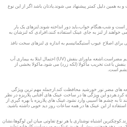
به همین دلیل کمتر پیشنهاد می شوند.یادتان باشد اگر از این نوع
 است و شب،هنگام خواب،باید دور انداخته شوند.لنزهای یک بار
واهند از لنز به جای عینک استفاده کنند،افرادی که لنزشان به
ایی برای اصلاح عیوب آستیگماتیسم به اندازه ی لنزهای سخت نافذ
چشم و خطرات اشعه ماورای بنفش نور خورشید اشعه ماورای بنفش نور خورشید به پوست آسیب می زند.همچنین برای عدسی و قرنیه چشم مضراست.اشعه ماورای بنفش (UV) احتمال ابتلا به بیماری آب
بنفش باعث تخریب ماکولا (لکه زرد) می شود.ماکولا بخشی از
چشم است.
اشعه های مضر نور خورشید محافظت کند.ازجمله مهم ترین ویژگی
رابنفش خورشید و پلاریزه بودن آن اشاره کرد.هردو این ویژگی ها در ساخت عینک های آفتابی پلاریزه در نظر
تا به چشم ها آسیبی وارد نشود.عینک های پلاریزه با بهره گیری از
استفاده از این عینک ها در همه ساعات روز دید خوبی داشته باشید.
کوچکترین اشتباه نوشتاری یا هر نوع تفاوتی میان این لوگوها،نشان
ینک می دهد.همچنین پیش از خرید عینک،به وب سایت کارخانه تولید