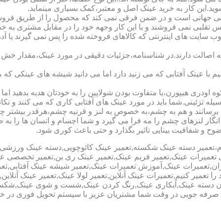
شوید.این کار به خرید عینک اصل و معتبر،کمک بسیاری مینماید.
هانی است و در ضمن فرقی نمی کند که محصول را از طریق فروشگاه ی
س تقلبی نمی فروشند و با این کار وجهه خود را در مقابل مشتری به 
 سایت های اینترنتی که کالاهای فروخته شده را پس نمی گیرند یا 
ه اصالت دارند.در شناسنامه،جزئیات دقیقی در مورد عینک،مقدار خش 
ا عینک آفتابی که می زنید دارد اما می دانید شیشه های عینکی که می
 اودری هیپورن،یا متفاوت بودن شولاپین را به خودتان هدیه بدهید اما م
ه تزئینی.شما باید در مورد عینک های آفتابی کاری که می کنند و نکاتی
برسانند و هم به چشم،به خصوص به لنز و قرنیه چشم،هرقدر بیشتر چش
ری انگار لنزهای چشم را مه فرا می گیرد و شما اجسام و انسان ها را 
ح و شفافیت بینایی تاثیر بگذارد و حتی باعث کوری شود.
نیوم،تعمیر دسته عینک شکسته,تعمیر عینک کائوچویی,دسته عینک ورزش
ی تعمیرات عینک,تعمیر فریم عینک,تعمیر عینک ری بن,تعمیر تخصصی ع
هران,تعمیرات عینک,آموزش تعمیرات عینک,تعمیر شیشه عینک آفتابی,ت
ا تعمیر کنیم,تعمیرات عینک آنلاین,تعمیر لولا عینک,تعمیر عینک آنلای
دن دسته عینک,آبکاری عینک,رنگ کردن عینک,شست و شوی عینک,شکستن
ای صرفه جویی در وقت شما مشتریان عزیز با سیستم تحویل فوری در