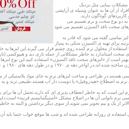
مشکلات بینایی مثل نزدیک
راد از آن ها به عنوان وسیله ی آرایشی
اربردهای گوناگون دارند.
 به دو نوع سخت و نرم تقسیم می
نزهای سخت نافذ اکسیژن تقسیم می شود
لنز تماسی گفته می شود که قادر به
قرنیه برای تهیه ی اکسیژن متکی به پمپاژ
ا استفاده از محلول نرم کننده روی چشم قرار می گیرند.این لنزها ب
ی سخت استاندارد به خاطر مشکلاتی از جمله تاری دید و هیپوکسی (نار
بهتر است از «لنزهای سخت نافذ اکسیژن» استفاده کنید.این نوع لنزه
ی هستند.در طراحی و ساخت لنزهای نرم به جای مواد پلاستیکی از م
 نرم به اصطلاح «هیدروفیل» یا دوست دار آب هستند،طبیعی ترند و به
این است که به خاطر انعطاف پذیری ای که دارند،تحمل آن ها برای بی
تماسی نرم ناتوانی آن ها در اصلاح مشکل «آستیگماتیسم قرنیه» است.د
لاتر از یک و نیم تجویز نمی شوند.از سوی دیگر برداشتن و البته به خ
تفاده ی روزانه طراحی شده اند و شب ها موقع خواب حتما باید آن ها ر