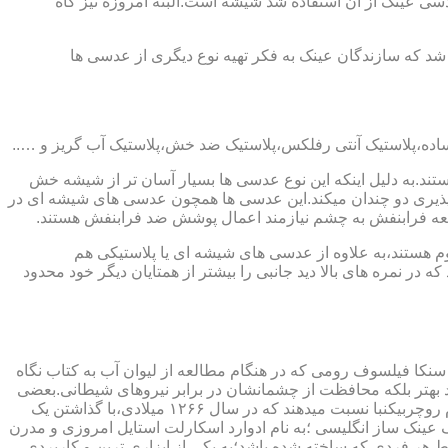
ابندایی ترین ماده ای که در ساخت عدسی عینک از آن استفاده شد شیشه است.البته امروزه نیز گاه
 که سازندگان عینک به فکر تهیه نوع دیگری از عدسی ها
ند.به دلیل اینکه این نوع عدسی ها بسیار آسان تر از شیشه خش
ذیری دو چندان میکند.این عدسی ها همچون عدسی های شیشه ای در
اشعه فرابنفش به چشم نیازمند اعمال پوشش ضد فرابنفش هستند.
م هستند،به علاوه از عدسی های شیشه ای یا پلاستیکی هم
 در نمره های بالا دید جانبی را بیشتر از همتایان دیگر خود محدود
سنکا فیلسوف رومی که در هنگام مطالعه از لیوان آب به کتاب نگاه
د بهتر بلکه محافظت از چشمانشان در برابر نیروهای شیطانی.بعضی
دیگر عقیده دارند اولین عینک توسط سالوینو دارماتی اهل ایتالیا در سال ۱۲۸۴ میلادی ساخته شده،برخی دیگر اختراع عینک را به مردی به نام روچربیکنبا نسبت میدهند که در سال ۱۲۶۶ میلادی،با گذاشتن یک
وط و کلمات را درشت تر و واضح تر می دید.اما چیزی که مشخص است این است که در سال ۱۷۲۷ میلادی یک عینک ساز انگلیسی ؛به نام ادوارد اسکارلت استایل امروزی و مدرن
 هر فردی که ساخته شده باشد؛به یکی از ابزاری ترین و کاربردی