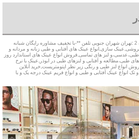
ر
,آدرس شعبه 1 :تهران شاهین شمالی بیست متری گلستان شعبه 2 :تهران شهران جنوبی تلفن **-با تخفیف مشاوره رایگان شبانه
وشی,عینک سازی,انواع عینک های آفتابی و طبی زنانه و مردانه و
ک طبی،عدسی،و لنز های تماسی,فروش انواع عینک های استاندارد روز
ای طبی،مطالعه و آفتابی و لنزهای طبی در ابوذر,عینک با نرخ
روش انواع لنز طبی و رنگی زیر نظر اپتومتریست,خرید آنلاین
تک انواع عینک آفتابی و طبی و انواع فریم عینک درجه یک و با