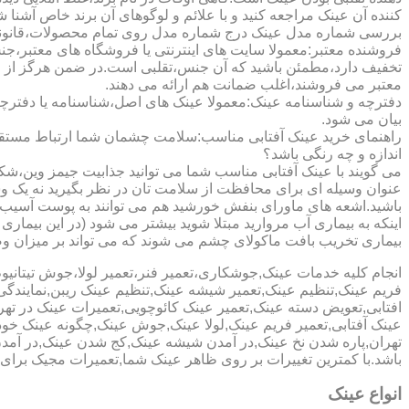
کننده آن عینک مراجعه کنید و با علائم و لوگوهای آن برند خاص آشنا 
بررسی شماره مدل عینک درج شماره مدل روی تمام محصولات،قانونی ج
فروشنده معتبر:معمولا سایت های اینترنتی یا فروشگاه های معتبر،جن
تخفیف دارد،مطمئن باشید که آن جنس،تقلبی است.در ضمن هرگز از وب
معتبر می فروشند،اغلب ضمانت هم ارائه می دهند.
دفترچه و شناسنامه عینک:معمولا عینک های اصل،شناسنامه یا دفترچ
بیان می شود.
راهنمای خرید عینک آفتابی مناسب:سلامت چشمان شما ارتباط مستقیم ب
اندازه و چه رنگی باشد؟
می گویند با عینک آفتابی مناسب شما می توانید جذابیت جیمز وین،شکوه
عنوان وسیله ای برای محافظت از سلامت تان در نظر بگیرید نه یک وسیل
باشید.اشعه های ماورای بنفش خورشید هم می توانند به پوست آسیب 
اینکه به بیماری آب مروارید مبتلا شوید بیشتر می شود (در این بیما
بیماری تخریب بافت ماکولای چشم می شوند که می تواند بر میزان وضو
انجام کلیه خدمات عینک,جوشکاری،تعمیر فنر،تعمیر لولا،جوش تیتا
فریم عینک,تنظیم عینک,تعمیر شیشه عینک,تنظیم عینک ریبن,نمایندگ
افتابی,تعویض دسته عینک,تعمیر عینک کائوچویی,تعمیرات عینک در ت
عینک آفتابی,تعمیر فریم عینک,لولا عینک,جوش عینک,چگونه عینک خود ر
تهران,پاره شدن نخ عینک,در آمدن شیشه عینک,کج شدن عینک,در آم
باشد.با کمترین تغییرات بر روی ظاهر عینک شما,تعمیرات مجیک بر
انواع عینک