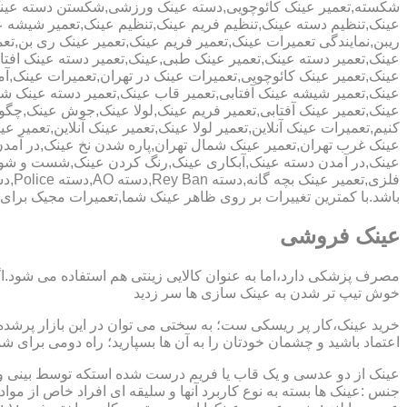
شکسته,تعمیر عینک کائوچویی,دسته عینک ورزشی,شکستن دسته عین
عینک,تنظیم دسته عینک,تنظیم فریم عینک,تنظیم عینک,تعمیر شیشه ع
ریبن,نمایندگی تعمیرات عینک,تعمیر فریم عینک,تعمیر عینک ری بن,ت
عینک,تعمیر دسته عینک,تعمیر عینک طبی,عینک,تعمیر دسته عینک افت
عینک,تعمیر عینک کائوچویی,تعمیرات عینک در تهران,تعمیرات عینک,
عینک,تعمیر شیشه عینک آفتابی,تعمیر قاب عینک,تعمیر دسته عینک 
عینک,تعمیر عینک آفتابی,تعمیر فریم عینک,لولا عینک,جوش عینک,چگون
کنیم,تعمیرات عینک آنلاین,تعمیر لولا عینک,تعمیر عینک آنلاین,تعمیر ع
عینک غرب تهران,تعمیر عینک شمال تهران,پاره شدن نخ عینک,در آم
عینک,در آمدن دسته عینک,آبکاری عینک,رنگ کردن عینک,شست و ش
باشد.با کمترین تغییرات بر روی ظاهر عینک شما,تعمیرات مجیک بر
عینک فروشی
مصرف پزشکی دارد،اما به عنوان کالایی زینتی هم استفاده می شود.ا
خوش تیپ تر شدن به عینک سازی ها سر زدید
خرید عینک،کار پر ریسکی ست؛ به سختی می توان در این بازار پرشده 
اعتماد باشید و چشمان خودتان را به آن ها بسپارید؛ راه دومی برای 
عینک از دو عدسی و یک قاب یا فریم درست شده استکه توسط بینی و گو
جنس :عینک ها بسته به نوع کاربرد آنها و سلیقه ای افراد خاص از مواد