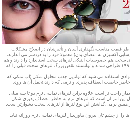
ه خاطر قیمت مناسب،نگهداری آسان و تأثیرشان در اصلاح مشکلات
سایی اکسیژن به اعضای بدن) معمولا فرد را به دردسر می اندازند.
ای سخت،هم خصوصیات اپتیکی لنزهای سخت استاندارد را دارند و هم
راحت تر هستند.در حقیقت این لنزها که از پلیمرهای نفوذپذیر به اکسیژن ساخته شده اند،در اواخر دهه ی ۱۹۷۰ و در طول دهه های ۱۹۸۰ و ۱۹۹۰ طراحی شدند و توانستند نقص بزرگ لنزهای سخت قبلی را که
وادی استفاده می شود که توانایی جذب محلول نمکی (آب نمکی که
 خاطر خاصیت انعطاف پذیری و نرمی که دارند،تحمل آن ها روی
مار راحت تر است.علاوه براین لنزهای تماسی نرم دو تا سه میلی
لیل این امر آن است که لنزهای نرم به خاطر انعطاف پذیری،شکل
اطر همین نرمی،گذاشتن این نوع لنزها از لنزهای سخت دشوارتر است.
ا از چشم تان بیرون بیاورید.از لنزهای تماسی نرم روزانه نباید