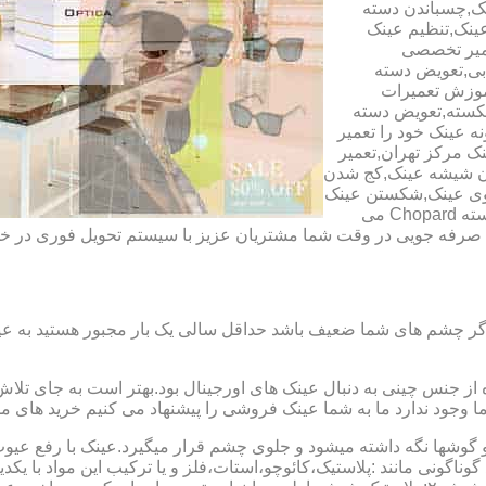
ک,چسباندن دسته
ینک,تنظیم عینک
عمیر تخصصی
ابی,تعویض دسته
آموزش تعمیرات
شکسته,تعویض دسته
ه عینک خود را تعمیر
ینک مرکز تهران,تعمیر
دن شیشه عینک,کج شدن
وی عینک,شکستن عینک
فلزی,تعمیر عینک بچه گانه,دسته Rey Ban,دسته AO,دسته Police,دسته Chopard می
ای صرفه جویی در وقت شما مشتریان عزیز با سیستم تحویل فوری در
گر چشم های شما ضعیف باشد حداقل سالی یک بار مجبور هستید به عین
از جنس چینی به دنبال عینک های اورجینال بود.بهتر است به جای تلا
شما وجود ندارد ما به شما عینک فروشی را پیشنهاد می کنیم خرید های م
شها نگه داشته میشود و جلوی چشم قرار میگیرد.عینک با رفع عیوب ان
 گوناگونی مانند :پلاستیک،کائوچو،استات،فلز و یا ترکیب این مواد با ی