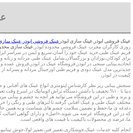
عی
عینک فروشی ابوذر
,
عینک سازی ابوذر
عینک فروشی ابوذر
,
عینک سازی 
روزی کارگران مجرب عینک فروشی محدوده ابوذر,
عینک سازی محدود
فریم عینک طبی,خرید عینک خود را آسان،سریع و ایمن در سراسر ایران
برای کودکان،نوزادان و بزرگسالان.شامل عینک طبی مردانه و زنانه و 
اتحادیه,بینایی سنجی در ابوذر,فروشگاه عینک در ابوذر,فروش عمده و ت
جدیدترین مدل عینک دودی و فریم طبی اورجینال مردانه و پسرانه از بر
کیفیت در ابوذر,
سنجش بینایی زیر نظر کارشناس
اپتومتری انواع عینک های آفتابی و 
دنیا با ۱۰% تخفیف با داشتن دستگاه تراش اتوماتیک در اسرع وقت 
و برند و طبی در این فروشگاه می توانید هر آنچه به چشم و بینایی مر
مختلف عینک طبی و عینک آفتابی گرفته تا لنزهای طبی و رنگی را خری
دغدغه ی ما،حفظ و تضمین سلامت چشم های شماست و به همین خا
که در این فروشگاه عرضه می شوند،«اصل» و دارای گواهی اصالت کا
ما،عرضه ی محصولات باکیفیت با قیمت های واقعی است.
انجام کلیه خدمات عینک,جوشکاری،تعمیر فنر،تعمیر لولا،جوش تیتانیو