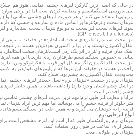
در حالی که اصلی ترین کارکرد لنزهای چشمی تماسی هنوز هم اصلاح 
بینی،دوربینی،آستیگماتیسم و مطالعه کردن است،اما در برخی موارد اف
و زیبایی استفاده می کنند.در هر صورت لنزهای چشمی تماسی انواع و ک
لنزهای سخت و نرم:لنزها بر اساس ماده ی سازنده و جنسی که دارند
شوند.لنزهای سخت:لنز سخت به دو نوع لنزهای سخت استاندارد و ل
(hard lenses یا GP lenses).
لنز سخت استاندارد:«لنزهای سخت استاندارد» در حقیقت به نوعی از 
انتقال اکسیژن نیستند و در برابر اکسیژن نفوذناپذیر هستند؛ در نتیجه 
اشک میان قرنیه و لنز در اثر پلک زدن است.لنزهای سخت استاندارد ب
بینایی به خصوص آستیگماتیسم طرفداران زیای دارند.با این همه،لنزها
لنز سخت نافذ اکسیژن:اگر مشکل قوز قرنیه یا «کراتوکونوس» دارید 
محدودیت انتقال اکسیژن به چشم بود،اصلاح کنند.
لنزهای نرم:در حقیقت «لنزهای نرم» نسل جدیدتر لنزهای چشمی تماس
در اشک چشم انسان وجود دارد) را داشته باشد،به همین خاطر لنزهای
چشم راحت تر است.
مزایا و معایب لنز طبی نرم:مهم ترین مزیت لنزهای چشمی تماسی نرم 
متر جلوتر از قرنیه چشم را می پوشانند.اما مهم ترین ایراد لنزهای 
قرنیه را به خودشان می گیرند و به همین علت در آستیگماتیسم های با
انواع لنز طبی نرم
لنزهای نرم روزانه:همان طور که از اسم این لنزها مشخص است،برای اس
بیشتر از ۱۸ ساعت در طول روز استفاده کنید.
لنزهای نرم طولانی مدت