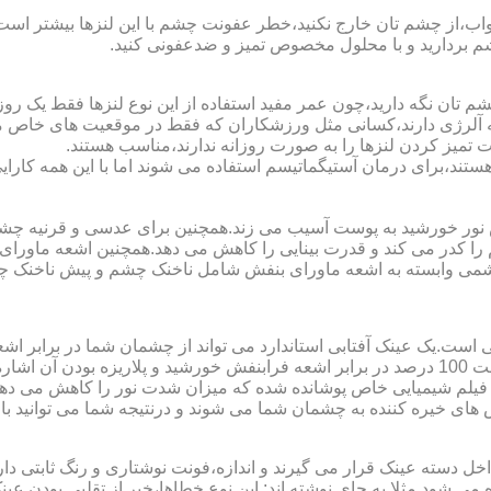
اب،از چشم تان خارج نکنید،خطر عفونت چشم با این لنزها بیشتر است و 
چشم بردارید و با محلول مخصوص تمیز و ضدعفونی کنید.
 تان نگه دارید،چون عمر مفید استفاده از این نوع لنزها فقط یک روز
 آلرژی دارند،کسانی مثل ورزشکاران که فقط در موقعیت های خاص می خ
میز کردن لنزها را به صورت روزانه ندارند،مناسب هستند.
م هستند،برای درمان آستیگماتیسم استفاده می شوند اما با این همه کار
ا کدر می کند و قدرت بینایی را کاهش می دهد.همچنین اشعه ماورای 
می وابسته به اشعه ماورای بنفش شامل ناخنک چشم و پیش ناخنک 
ی است.یک عینک آفتابی استاندارد می تواند از چشمان شما در برابر 
هایی که یک عینک آفتابی استاندارد باید داشته باشد می توان به محافظت 100 درصد در برابر اشعه ف
ک فیلم شیمیایی خاص پوشانده شده که میزان شدت نور را کاهش می دهند 
 های خیره کننده به چشمان شما می شوند و درنتیجه شما می توانید با 
دسته عینک قرار می گیرند و اندازه،فونت نوشتاری و رنگ ثابتی دارند.
 می شود.مثلا به جای نوشته اند:.این نوع خطاها،خبر از تقلبی بودن ع