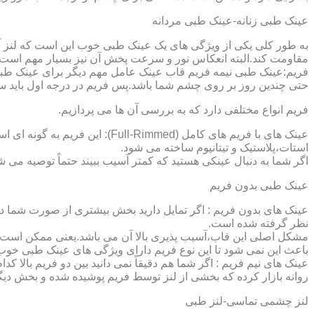
عینک طبی زنانه-عینک طبی مردانه
به طور کلی یکی از ویژگی های یک عینک طبی خوب این است که لنز آ
مقاومت کند.البته انعکاس نور و سرعت پخش آن نیز بسیار مهم است ک
فریم:عینک طبی نیمه فریم قاب عینک عامل مهم دیگر برای عینک طبی
حتی چندین روز بر روی چشم شما باشد.پس فریم در درجه اول باید س
فریم انواع مختلفی دارد که به بررسی آن ها می پردازیم.
عینک های با فریم های کامل (ed
استات،پلاستیک و تیتانیوم ساخته می شود.
اگر شما به دنبال عینکی هستید که کمتر آسیب ببیند حتماً توصیه می شو
عینک طبی بدون فریم
عینک های بدون فریم : اگر تمایل دارید بخش بیشتری از صورت شما دی
نظر گرفته شده است.
مشکل اصلی این قاب،آسیب پذیری بالا آن می باشد.یعنی ممکن است لنز
باعث این نمی شود تا این نوع فریم دارای ویژگی های عینک طبی خوب
عینک های نیم فریم : اگر شما هم دقیقاً نمی دانید بین دو فریم بالا 
روانه بازار کرده که بخشی از لنز توسط فریم پوشیده شده و بخش دیگ
لنز چشمی تماسی-لنز طبی