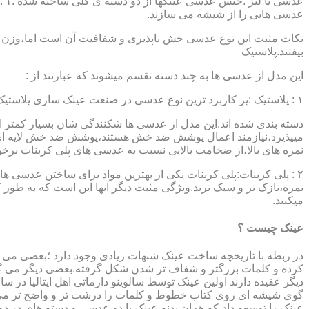
عدسی هایی را از شیشه می سازند.
نکات مثبت این نوع عدسی خش ناپذیری و شفافیت آن است اما،وزن ب
بیفتند.پلاستیک
این مدل از عدسی ها به چند دسته تقسم میشوند که عبارتند از :
۱ : پلاستیک :پر کاربرد ترین نوع عدسی در صنعت عینک سازی پلاستیک CR39 میباشد که بسته به نوع پوشش آنها،به انواعی نظیر : پلاستیک ساده،پلاستیک آنتی رفلکس،پلاستیک ضد خش،پلاستیک آب گریز و …..
دسته بندی شده اند.این مدل از عدسی ها شکنندگی شان بسیار کمتر ا
میپذیرد،نیازمند اعمال پوشش ضد خش هستند،پوشش ضد خش لایه ای 
نمره های بالا،از ضخامت بالایی نسبت به عدسی های پلی کربنات بر
۲ : پلی کربنات:پلی کربنات یکی از بهترین مواد برای ساختن عدسی
نمره،نازک تر و سبک ترند.ویژگی مثبت دیگر آنها این است که به طور کل 
میکنند.
عینک چیست ؟
در ربطه با تاریخچه ساخت عینک شبهات زیادی وجود دارد ؛بعضی می گو
کرده و کلمات بزرگتر و شفاف تر شدن شکل گرفته.بعضی دیگر می گویند
عینک را توسعه داد،که همان بدنه عینک با دو عدسی و دسته های در د