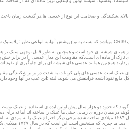
عدسی یا لنز :جنس عدسی عینکها از دو دسته ی کلی ساخته شده :۱ : شیشه۲: پلاستیک شیشه اولین و 
الای،شکنندگی و ضخامت این نوع از عدسی ها،در گذشت زمان باعث شد
ز همتای شیشه ای خود است،و همچنین به طور قابل توجهی سبک تر هست
نازک از ماده ای است،که مقاومت این مدل عدسی را در برابر خش پ
خوردارند.همچنین همانند عدسی های شیشه ای برای جلوگیری از نفوذ 
 های عینک است.عدسی های پلی کربنات به شدت در برابر شکنندگی مقاو
مانع نفوذ اشعه فرابنفش می شوند،البته ؛این عیب در آنها وجود دارد که
یند که حدود دو هزار سال پیش اولین ایده ی استفاده از عینک توسط 
 در همان دوره ی زمانی چینی ها عینک را ساخته اند اما نه برای دی
گوی شیشه ای روی کتاب خط
و طرف صورت هستند.به هر حال عینک در هر زمان و از هر ماده و توسط