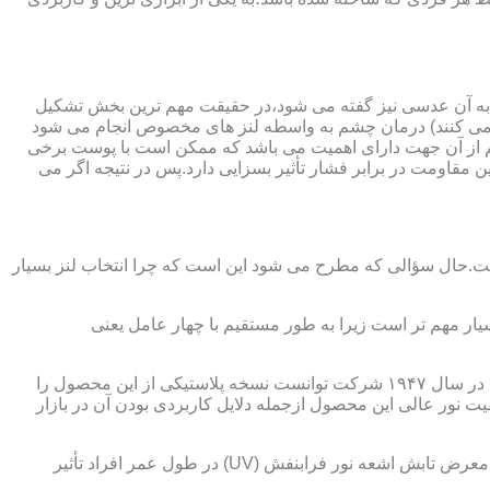
 به آن عدسی نیز گفته می شود،در حقیقت مهم ترین بخش تشکیل
ده می کنند) درمان چشم به واسطه لنز های مخصوص انجام می شود
م از آن جهت دارای اهمیت می باشد که ممکن است با پوست برخی
مقاومت در برابر فشار تأثیر بسزایی دارد.پس در نتیجه اگر می
 است.حال سؤالی که مطرح می شود این است که چرا انتخاب لنز بسیار
یار مهم تر است زیرا به طور مستقیم با چهار عامل یعنی
در قدیم از عدسی شیشه ای استفاده می شد،اما شیشه بسیار سنگین بوده و همچنین به راحتی شکسته و به چشم آسیب می رساند.در نهایت در سال ۱۹۴۷ شرکت توانست نسخه پلاستیکی از این محصول را
 نور عالی این محصول ازجمله دلایل کاربردی بودن آن در بازار
عامل بعدی که جزء اصلی ترین ویژگی های عینک طبی است،مقاومت در برابر اشعه UV در هر دو نوع A و B می باشد.قطعاً قرار گرفتن در معرض تابش اشعه نور فرابنفش (UV) در طول عمر افراد تأثیر