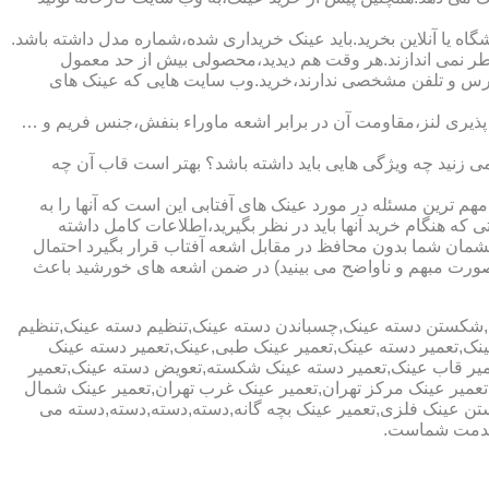
ا آنلاین بخرید.باید عینک خریداری شده،شماره مدل داشته باشد.
خطر نمی اندازند.هر وقت هم دیدید،محصولی بیش از حد معمول
آدرس و تلفن مشخصی ندارند،خرید.وب سایت هایی که عینک های
پذیری لنز،مقاومت آن در برابر اشعه ماوراء بنفش،جنس فریم و …
 زنید چه ویژگی هایی باید داشته باشد؟ بهتر است قاب آن چه
هم ترین مسئله در مورد عینک های آفتابی این است که آنها را به
 که هنگام خرید آنها باید در نظر بگیرید،اطلاعات کامل داشته
مان شما بدون محافظ در مقابل اشعه آفتاب قرار بگیرد احتمال
به صورت مبهم و ناواضح می بینید) در ضمن اشعه های خورشید باعث
ی,شکستن دسته عینک,چسباندن دسته عینک,تنظیم دسته عینک,تنظیم
ینک,تعمیر دسته عینک,تعمیر عینک طبی,عینک,تعمیر دسته عینک
عمیر قاب عینک,تعمیر دسته عینک شکسته,تعویض دسته عینک,تعمیر
ن,تعمیر عینک مرکز تهران,تعمیر عینک غرب تهران,تعمیر عینک شمال
 عینک فلزی,تعمیر عینک بچه گانه,دسته,دسته,دسته,دسته می
 خدمت شماست.