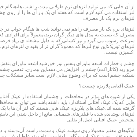
از آن جایی که می توانید لنزهای نرم طولانی مدت را شب ها،هنگام خو
لنز استفاده می کنید لازم است که هفته ای یک بار آن ها را از روی 
لنزهای نرم یک بار مصرف
لنزهای نرم یک بار مصرف را هم نمی توانید شب ها هنگام خواب در چشم
مصرف که نسبت به مدل های دیگر گران ترند،معمولاً برای افرادی که
سرعت رسوب می گیرد و نیز کسانی که به دلیل مشغله ی زیاد فرصت ت
لنزهای توریک:این نوع لنزها که معمولاً گران تر از بقیه ی لنزهای نر
اکسیژن نیست.
مروارید (کاتاراکت) چشم را افزایش می دهد.این بیماری،عدسی چشم ر
شبکیه چشم است که برای وضوح بینایی لازم است.سایر مشکلات چش
عینک آفتابی پلاریزه چیست؟
یکی از شیوه های مؤثر در محافظت از چشمان استفاده از عینک آفتاب
گرفته شده اند.عینک های پلاریزه عینک هایی هستند که لنز آن ها با ی
لنزهای پوشانده شده با فیلترهای شیمیایی مانع از داخل شدن این تابش
تشخیص عینک آفتابی اصل از تقلبی
لوگوهای معتبر معمولا روی شیشه عینک و سمت راست آن،دسته یا داخل 
دهنده تقلبی بودن عینک است.گاهی اوقات در نام برند،غلط املایی دیده