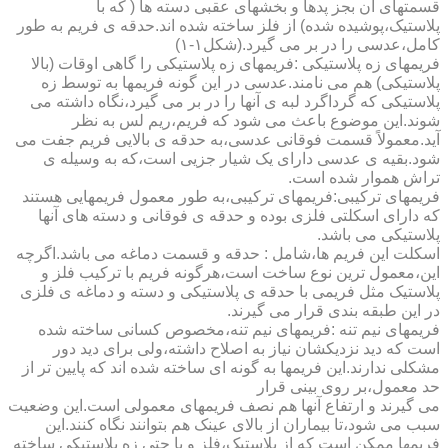
قسمتهای آن بجز پدها و بخشهای عقبی دسته ها ( که با
پلاستیک،پوشیده شده) از فلز ساخته شده اند.حدقه ی فریم به طور
کامل،عدسی را در بر می گیرد.(شکل۱-۱)
فریمهای زه پلاستیکی :فریمهای زه پلاستیکی را گاهی اوقات (بالا
پلاستیکی) هم می نامند.عدسی در این گونه فریمها به توسط زه
پلاستیکی که گرداگرد لبه ی آنها را در بر می گیرد،نگاه داشته می
شوند.این موضوع باعث می شود که فریم،ریم لس به نظر
آید.معمولاً قسمت فوقانی عدسی،به حدقه ی بالایی فریم جفت می
شود.بقیه ی عدسی دارای یک شیار جزیی است،که به وسیله ی
تراش هموار شده است.
فریمهای ترکیبی:فریمهای ترکیبی،به طور معمول فریمهایی هستند
که دارای اسکلتی فلزی بوده و حدقه ی فوقانی و دسته های آنها
پلاستیکی می باشد.
اسکلت این فریم ها،شامل : حدقه و قسمت دماغه می باشد.اگرچه
این،معمول ترین نوع ساخت است،هرگونه فریم با ترکیب فلز و
پلاستیک مثل فریمی با حدقه ی پلاستیکی و دسته و دماغه ی فلزی
در این طبقه بندی قرار می گیرند.
فریمهای نیم تنه :فریمهای نیم تنه،مخصوص کسانی ساخته شده
است که دید نزدیکشان نیاز به اصلاح داشته،ولی برای دید دور
مشکلی ندارند.این فریمها به گونه ای ساخته شده اند که پایین تر از
حد معمول،بر روی بینی قرار
می گیرند و ارتفاع آنها هم نصف فریمهای معمولی است.این وضعیت
سبب می شود،تا بیماران از بالای عینک هم بتوانند نگاه کنند.این
فریمها ممکن است که از پلاستیک،فلز و یا حتی زه پلاستیکی ساخته