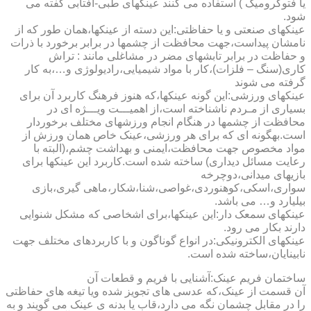
یا فتوکرومیک ) استفاده می کنند عینکهای طبی-آفتابی گفته می
شود.
عینکهای صنعتی و یا حفاظتی:این دسته از عینکها،همان طور که از
نامشان پیداست،جهت محافظت از چشمها در برابر برخورد با ذرات
و حفاظت در برابر تابشهای مضر در مشاغلی مانند : تراش
کاری(سنگ – فلزات)،کار با مواد شیمیایی،رادیولوژی و…،به کار
گرفته می شوند
عینکهای ورزشی:این گونه عینکها،که هنوز فرهنگ کاربرد آن برای
بسیاری از مـردم ناشناخته است،از اهمیـــت ویـــژه ای در
محافظت از چشمها در هنگام انجام ورزشهای مختلف برخوردار
است.به­گونه ای که برای هر ورزشی،عینک خاص همان ورزش از
مواد مخصوص جهت محافظت،ایمنی و بهداشت چشم،(البته با
رعایت مسائل دیداری) ساخته شده است.کاربرد این عینکها برای
بازیهای میدانی،دوچرخه
سواری،اسکی،کوهنوردی،غواصی،شنا،شکار،ماهی گیری،بازی
بیلیارد و… می باشد.
عینکهای سمعک دار:این عینکها،برای اشخاصی که مشکل شنوایی
دارند بکار می رود.
عینکهای الکترونیکی:در انواع گوناگون و با کاربردهای مختلف جهت
نابینایان،ساخته شده است.
ساختمان فریم عینک:آشنایی با فریم و قطعات آن
آن قسمت از عینک،که عدسی های تجویز شده ویا تیغه های حفاظتی
را در مقابل چشمان نگه می دارد،قاب یا بدنه ی عینک می گویند و به