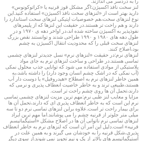
را به دردسر می اندازند.
لنز سخت نافذ اکسیژن:اگر مشکل قوز قرنیه یا «کراتوکونوس»
دارید بهتر است از «لنزهای سخت نافذ اکسیژن» استفاده کنید.این
نوع لنزهای سخت،هم خصوصیات اپتیکی لنزهای سخت استاندارد را
دارند و هم راحت تر هستند.در حقیقت این لنزها که از پلیمرهای
نفوذپذیر به اکسیژن ساخته شده اند،در اواخر دهه ی ۱۹۷۰ و در
طول دهه های ۱۹۸۰ و ۱۹۹۰ طراحی شدند و توانستند نقص بزرگ
لنزهای سخت قبلی را که محدودیت انتقال اکسیژن به چشم
بود،اصلاح کنند.
لنزهای نرم:در حقیقت «لنزهای نرم» نسل جدیدتر لنزهای چشمی
تماسی هستند.در طراحی و ساخت لنزهای نرم به جای مواد
پلاستیکی از موادی استفاده می شود که توانایی جذب محلول نمکی
(آب نمکی که در اشک چشم انسان وجود دارد) را داشته باشد،به
همین خاطر لنزهای نرم به اصطلاح «هیدروفیل» یا دوست دار آب
هستند،طبیعی ترند و به خاطر خاصیت انعطاف پذیری و نرمی که
دارند،تحمل آن ها روی چشم راحت تر است.
مزایا و معایب لنز طبی نرم:مهم ترین مزیت لنزهای چشمی تماسی
نرم این است که به خاطر انعطاف پذیری ای که دارند،تحمل آن ها
برای بیمار راحت تر است.علاوه براین لنزهای تماسی نرم دو تا سه
میلی متر جلوتر از قرنیه چشم را می پوشانند.اما مهم ترین ایراد
لنزهای تماسی نرم ناتوانی آن ها در اصلاح مشکل «آستیگماتیسم
قرنیه» است.دلیل این امر آن است که لنزهای نرم به خاطر انعطاف
پذیری،شکل قرنیه را به خودشان می گیرند و به همین علت در
آستیگماتیسم های بالاتر از یک و نیم تجویز نمی شوند.از سوی دیگر