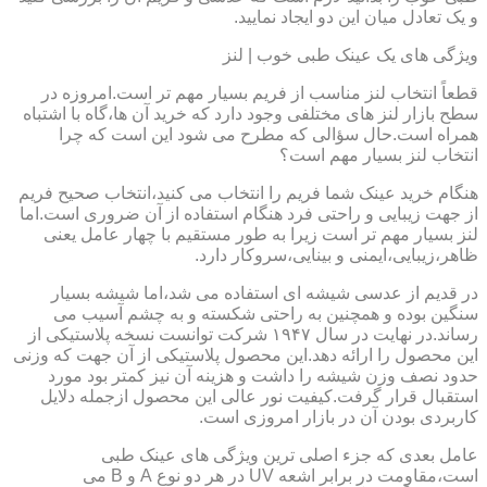
و یک تعادل میان این دو ایجاد نمایید.
ویژگی های یک عینک طبی خوب | لنز
قطعاً انتخاب لنز مناسب از فریم بسیار مهم تر است.امروزه در
سطح بازار لنز های مختلفی وجود دارد که خرید آن ها،گاه با اشتباه
همراه است.حال سؤالی که مطرح می شود این است که چرا
انتخاب لنز بسیار مهم است؟
هنگام خرید عینک شما فریم را انتخاب می کنید،انتخاب صحیح فریم
از جهت زیبایی و راحتی فرد هنگام استفاده از آن ضروری است.اما
لنز بسیار مهم تر است زیرا به طور مستقیم با چهار عامل یعنی
ظاهر،زیبایی،ایمنی و بینایی،سروکار دارد.
در قدیم از عدسی شیشه ای استفاده می شد،اما شیشه بسیار
سنگین بوده و همچنین به راحتی شکسته و به چشم آسیب می
رساند.در نهایت در سال ۱۹۴۷ شرکت توانست نسخه پلاستیکی از
این محصول را ارائه دهد.این محصول پلاستیکی از آن جهت که وزنی
حدود نصف وزن شیشه را داشت و هزینه آن نیز کمتر بود مورد
استقبال قرار گرفت.کیفیت نور عالی این محصول ازجمله دلایل
کاربردی بودن آن در بازار امروزی است.
عامل بعدی که جزء اصلی ترین ویژگی های عینک طبی
است،مقاومت در برابر اشعه UV در هر دو نوع A و B می