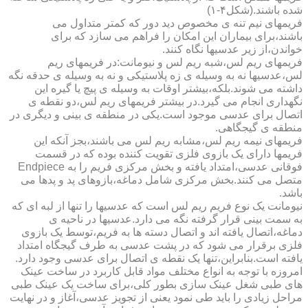
شده باشند.(شکل۴-۱)
فریمهای نیم تنه ی مخصوص دید دور که کمتر متداول می
باشند،برای بیماران این امکان را فراهم می سازد که برای
خواندن،از زیر عدسیها نگاه کنند.
فریمهای ریم لس،شبه ریم لس و نیومانت:در فریمهای ریم
لس،عدسیها نه به وسیله ی زه پلاستیکی و نه به وسیله ی حدقه نگه
داشته می شوند.بلکه،بیشتر اوقات به وسیله ی پیچ یا گیره این
نگهداری انجام می گیرد.در بیشتر فریمهای ریم لس،دو نقطه ی
اتصال برای عدسی موجود است.یکی در منطقه ی بینی و دیگری در
منطقه ی گیجگاهی.
فریمهای نیمه ریم لس،مشابه ریم لس می باشند،بجز آنکه این
فریمها دارای یک بازوی فلزی تقویت کننده بوده که در قسمت
فوقانی عدسی،امتداد یافته و بخش مرکزی فریم را به Endpiece
متصل می کنند.بخش مرکزی شامل دماغه،بازوهای پد و پدها می
باشد.
نیومانت یک نوع فریم ریم لس است که عدسیها را تنها از لبه ای که
به سمت بینی قرار گرفته نگه می دارد.عدسیها در ناحیه ی
دماغه،اتصال یافته اند و اتصال دسته ها به فریم،توسط یک بازوی
فلزی برقرار می شود که در پشت عدسی به طرف گیجگاه امتداد
یافته است.بنابراین،تنها یک نقطه ی اتصال برای عدسی وجود دارد.
امروزه با توجه به انواع مختلف مواد قابل کاربرد در ساخت عینک
های طبی شغل عینک سازی بطور کلی،برای ساخت یک عینک طبی
مراحل زیادی را باید طی نمود یعنی از تجویز عدسی،آغاز و در نهایت