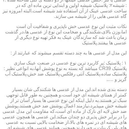
: شیشه۲: پلاستیک شیشه اولین و ابندایی ترین ماده ای که در
ساخت عدسی عینک از آن استفاده شد شیشه است.البته امروزه نیز
گاه عدسی هایی را از شیشه می سازند.
نکات مثبت این نوع عدسی خش ناپذیری و شفافیت آن است
اما،وزن بالای،شکنندگی و ضخامت این نوع از عدسی ها،در گذشت
زمان باعث شد که سازندگان عینک به فکر تهیه نوع دیگری از
عدسی ها بیفتند.پلاستیک
این مدل از عدسی ها به چند دسته تقسم میشوند که عبارتند از :
۱ : پلاستیک :پر کاربرد ترین نوع عدسی در صنعت عینک سازی
پلاستیک CR39 میباشد که بسته به نوع پوشش آنها،به انواعی نظیر :
پلاستیک ساده،پلاستیک آنتی رفلکس،پلاستیک ضد خش،پلاستیک آب
گریز و …..
دسته بندی شده اند.این مدل از عدسی ها شکنندگی شان بسیار
کمتر از همتای شیشه ای خود است،و همچنین به طور قابل توجهی
سبک تر هستند.به دلیل اینکه این نوع عدسی ها بسیار آسان تر از
شیشه خش میپذیرد،نیازمند اعمال پوشش ضد خش هستند،پوشش
ضد خش لایه ای نازک از ماده ای است،که مقاومت این مدل عدسی
را در برابر خش پذیری دو چندان میکند.این عدسی ها همچون عدسی
های شیشه ای در نمره های بالا،از ضخامت بالایی نسبت به عدسی
های پلی کربنات برخوردارند.همچنین همانند عدسی های شیشه ای