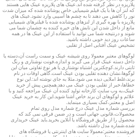
پلاریزه در نظر گرفته شده اند.عینک های پلاریزه عینک هایی هستند
که لنز آن ها با یک فیلم شیمیایی خاص پوشانده شده که میزان شدت
نور را کاهش می دهند تا به چشم ها آسیبی وارد نشود.عینک های
پلاریزه با بهره گیری از لنزهای پوشانده شده با فیلترهای شیمیایی
مانع از داخل شدن این تابش های خیره کننده به چشمان شما می
شوند و درنتیجه شما می توانید با استفاده از این عینک ها در همه
ساعات روز دید خوبی داشته باشید.
تشخیص عینک آفتابی اصل از تقلبی
لوگوهای معتبر معمولا روی شیشه عینک و سمت راست آن،دسته یا
داخل دسته عینک قرار می گیرند و اندازه،فونت نوشتاری و رنگ
ثابتی دارند.کوچکترین اشتباه نوشتاری یا هر نوع تفاوتی میان این
لوگوها،نشان دهنده تقلبی بودن عینک است.گاهی اوقات در نام
برند،غلط املایی دیده می شود.مثلا به جای نوشته اند:.این نوع
خطاها،خبر از تقلبی بودن عینک می دهد.همچنین پیش از خرید
عینک،به وب سایت کارخانه تولید کننده آن عینک مراجعه کنید و با
علائم و لوگوهای آن برند خاص آشنا شوید.این کار به خرید عینک
اصل و معتبر،کمک بسیاری مینماید.
بررسی شماره مدل عینک درج شماره مدل روی تمام
محصولات،قانونی جهانی است و در ضمن فرقی نمی کند که
محصول را از طریق فروشگاه یا آنلاین بخرید.باید عینک خریداری
شده،شماره مدل داشته باشد.
فروشنده معتبر:معمولا سایت های اینترنتی یا فروشگاه های