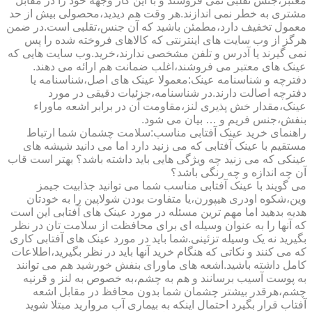
معتبر،جنس تقلبی نمی فروشند و با این کار وجهه خود را در مقابل
مشتری به خطر نمی اندازند.هر وقت هم دیدید،محصولی بیش از حد
معمول تخفیف دارد،مطمئن باشید که آن جنس،تقلبی است.در ضمن
هرگز از وب سایت های اینترنتی که کالاهای فروخته شده را پس
نمی گیرند یا آدرس و تلفن مشخصی ندارند،خرید.وب سایت هایی که
عینک های معتبر می فروشند،اغلب ضمانت هم ارائه می دهند.
دفترچه و شناسنامه عینک:معمولا عینک های اصل،شناسنامه یا
دفترچه اصالت دارند.در شناسنامه،جزئیات دقیقی در مورد
عینک،مقدار خش پذیری لنز،مقاومت آن در برابر اشعه ماوراء
بنفش،جنس فریم و … بیان می شود.
راهنمای خرید عینک آفتابی مناسب:سلامت چشمان شما ارتباط
مستقیم با عینک آفتابی که می زنید دارد اما می دانید شیشه های
عینکی که می زنید چه ویژگی هایی باید داشته باشد؟ بهتر است قاب
آن چه اندازه و چه رنگی باشد؟
می گویند با عینک آفتابی مناسب شما می توانید جذابیت جیمز
وین،شکوه اودری هیپورن،یا متفاوت بودن شولاپین را به خودتان
هدیه بدهید اما مهم ترین مسئله در مورد عینک های آفتابی این است
که آنها را به عنوان وسیله ای برای محافظت از سلامت تان در نظر
بگیرید نه یک وسیله تزئینی.شما باید در مورد عینک های آفتابی کاری
که می کنند و نکاتی که هنگام خرید آنها باید در نظر بگیرید،اطلاعات
کامل داشته باشید.اشعه های ماورای بنفش خورشید هم می توانند
به پوست آسیب برسانند و هم به چشم،به خصوص به لنز و قرنیه
چشم،هرقدر بیشتر چشمان شما بدون محافظ در مقابل اشعه
آفتاب قرار بگیرد احتمال اینکه به بیماری آب مروارید مبتلا شوید