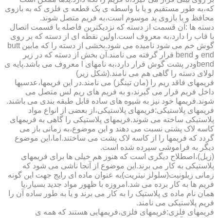
که،به طور مستقیم و یا با واسطه ی یک قطعه ی فلزی که به بازوی
محافظ و یا بازوی پد موسوم است،به فریم متصل شوند.
دسته ها :آن قسمت از دسته که نزدیکترین فاصله با قسمت اتصال
با قاب را دارد،به معروف است.اولین نقطه ای از دسته که بر روی
گوش خم می شود نامیده می شود.بخشی از دسته را که مابین butt
end و bend قرار گرفته می نامند.آن بخش از دسته که در زیر
bendودر پشت گوش قرار دارد،به نامهای l معروف می باشد.پایه ی
لولای دسته را گاهی هم می نامند.(شکل زیر)
فریمهای فاقد ریم را (مان تینگز) می نامند.در این فریمها،عدسیها
داخل فریم قرار می گیرند،و به فریم های ریم لس متصل می
شوند.فریمها خود نیز به شیوه های ساده قابل طبقه بندی می باشند.
فریمهای پلاستیکی:فریمهای پلاستیکی،از بعضی از انواع مواد
پلاستیکی ساخته می شوند.فریمهای پلاستیکی را گاهی به فریمهای
کاسه لاک پشتی نسبت می دهند و این موضوع،به زمانی باز می
گردد که فریمها را از کاسه لاک پشت می ساختند.اما،این موضوع
دیگر به فراموشی سپرده شده است.
(زیل)،اصطلاح دیگری است که هنوز هم خیلی ها برای فریمهای
پلاستیکی به کار می برند.این موضوع از آنجا ناشی می شود که
زمانی زیلونیت(سلولز نیتریت)به عنوان ماده ای رایج جهت این گونه
فریم ها به کار برده می شد.امروزه با ظهور مواد جدید بسیار،یا
همان نام ماده ی پلاستیک را به کار می برند و یا به طور ساده آن را
فریم پلاستیکی می نامند.
فریمهای فلزی:فریمهای فلزی،فریمهایی هستند که همه ی