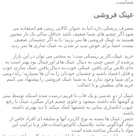
شماست.
عینک فروشی
مصرف پزشکی دارد،اما به عنوان کالایی زینتی هم استفاده می
شود.اگر چشم های شما ضعیف باشد حداقل سالی یک بار مجبور
هستید به عینک فروشی ها سر بزنید؛ یا نه اگر چشمتان ضعیف
نیست حتماً برای خوش تیپ تر شدن به عینک سازی ها سر زدید
خرید عینک،کار پر ریسکی ست؛ به سختی می توان در این بازار
پرشده از جنس چینی به دنبال عینک های اورجینال بود.بهتر است به
جای تلاش برای یافتن عینکی خوب،به دنبال یافتن عینک سازی خوب
و قابل اعتماد باشید و چشمان خودتان را به آن ها بسپارید؛ راه دومی
برای شما وجود ندارد ما به شما عینک فروشی را پیشنهاد می کنیم
خرید های مطمئن و با اصالت
عینک از دو عدسی و یک قاب یا فریم درست شده استکه توسط بینی
و گوشها نگه داشته میشود و جلوی چشم قرار میگیرد.عینک با رفع
عیوب انکساری بینایی به چشمها کمک میکند تا دید بهتری داشته
باشند.
جنس :عینک ها بسته به نوع کاربرد آنها و سلیقه ای افراد خاص از
مواد گوناگونی مانند :پلاستیک،کائوچو،استات،فلز و یا ترکیب این
مواد با یکدیگر ساخته شده است.
عدسی یا لنز :جنس عدسی عینکها از دو دسته ی کلی ساخته شده :۱