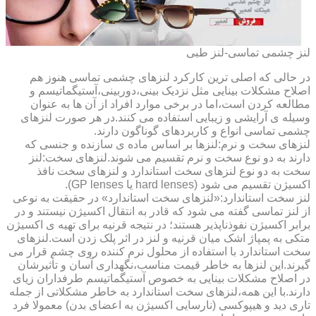
لنز چشمی تماسی-لنز طبی
در حالی که اصلی ترین کارکرد لنزهای چشمی تماسی هنوز هم
اصلاح مشکلات بینایی مثل نزدیک بینی،دوربینی،آستیگماتیسم و
مطالعه کردن است،اما در برخی موارد افراد از آن ها به عنوان
وسیله ی آرایشی و زیبایی استفاده می کنند.در هر صورت لنزهای
چشمی تماسی انواع و کاربردهای گوناگون دارند.
لنزهای سخت و نرم:لنزها بر اساس ماده ی سازنده و جنسی که
دارند به دو نوع سخت و نرم تقسیم می شوند.لنزهای سخت:لنز
سخت به دو نوع لنزهای سخت استاندارد و لنزهای سخت نافذ
اکسیژن تقسیم می شود (hard lenses یا GP lenses).
لنز سخت استاندارد:«لنزهای سخت استاندارد» در حقیقت به نوعی
از لنز تماسی گفته می شود که قادر به انتقال اکسیژن نیستند و در
برابر اکسیژن نفوذناپذیر هستند؛ در نتیجه قرنیه برای تهیه ی اکسیژن
متکی به پمپاژ اشک میان قرنیه و لنز در اثر پلک زدن است.لنزهای
سخت استاندارد با استفاده از محلول نرم کننده روی چشم قرار می
گیرند.این لنزها به خاطر قیمت مناسب،نگهداری آسان و تأثیرشان
در اصلاح مشکلات بینایی به خصوص آستیگماتیسم طرفداران زیای
دارند.با این همه،لنزهای سخت استاندارد به خاطر مشکلاتی از جمله
تاری دید و هیپوکسی (نارسایی اکسیژن به اعضای بدن) معمولا فرد