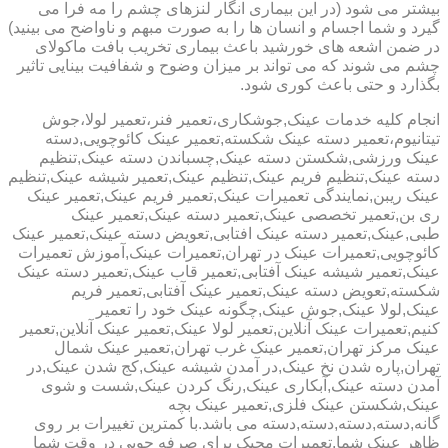
بیشتر می شود (در این بیماری انگار لنزهای چشم را مه فرا می
گیرد و شما اجسام و انسان ها را به صورت مبهم و ناواضح می بینید)
در ضمن اشعه های خورشید باعث بیماری تخریب بافت ماکولای
چشم می شوند که می تواند بر میزان وضوح و شفافیت بینایی تاثیر
بگذارد و حتی باعث کوری شود.
انجام کلیه خدمات عینک,جوشکاری،تعمیر فنر،تعمیر لولا،جوش
تیتانیوم،تعمیر دسته عینک شکسته,تعمیر عینک کائوچویی,دسته
عینک ورزشی,شکستن دسته عینک,چسباندن دسته عینک,تنظیم
دسته عینک,تنظیم فریم عینک,تنظیم عینک,تعمیر شیشه عینک,تنظیم
عینک ریبن,نمایندگی تعمیرات عینک,تعمیر فریم عینک,تعمیر عینک
ری بن,تعمیر تخصصی عینک,تعمیر دسته عینک,تعمیر عینک
طبی,عینک,تعمیر دسته عینک افتابی,تعویض دسته عینک,تعمیر عینک
کائوچویی,تعمیرات عینک در تهران,تعمیرات عینک,آموزش تعمیرات
عینک,تعمیر شیشه عینک آفتابی,تعمیر قاب عینک,تعمیر دسته عینک
شکسته,تعویض دسته عینک,تعمیر عینک آفتابی,تعمیر فریم
عینک,لولا عینک,جوش عینک,چگونه عینک خود را تعمیر
کنیم,تعمیرات عینک آنلاین,تعمیر لولا عینک,تعمیر عینک آنلاین,تعمیر
عینک مرکز تهران,تعمیر عینک غرب تهران,تعمیر عینک شمال
تهران,پاره شدن نخ عینک,در آمدن شیشه عینک,کج شدن عینک,در
آمدن دسته عینک,آبکاری عینک,رنگ کردن عینک,شست و شوی
عینک,شکستن عینک فلزی,تعمیر عینک بچه
گانه,دسته,دسته,دسته,دسته می باشد.با کمترین تغییرات بر روی
ظاهر عینک شما,تعمیرات مجیک برای صرفه جویی در وقت شما