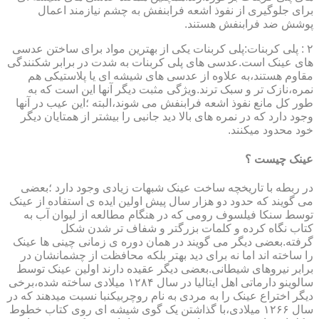
برای جلوگیری از نفوذ اشعه فرابنفش به چشم نیازمند اعمال
پوشش ضد فرابنفش هستند.
۲ : پلی کربنات:پلی کربنات یکی از بهترین مواد برای ساختن عدسی
های عینک است.عدسی های پلی کربنات به شدت در برابر شکنندگی
مقاوم هستند،به علاوه از عدسی های شیشه ای یا پلاستیکی هم
نمره،نازک تر و سبک ترند.ویژگی مثبت دیگر آنها این است که به
طور کل مانع نفوذ اشعه فرابنفش می شوند،البته ؛این عیب در آنها
وجود دارد که در نمره های بالا دید جانبی را بیشتر از همتایان دیگر
خود محدود میکنند.
عینک چیست ؟
در ربطه با تاریخچه ساخت عینک شبهات زیادی وجود دارد ؛بعضی
می گویند که حدود دو هزار سال پیش اولین ایده ی استفاده از عینک
توسط سنکا فیلسوف رومی که در هنگام مطالعه از لیوان آب به
کتاب نگاه کرده و کلمات بزرگتر و شفاف تر شدن شکل
گرفته.بعضی دیگر می گویند در همان دوره ی زمانی چینی ها عینک
را ساخته اند اما نه برای دید بهتر بلکه محافظت از چشمانشان در
برابر نیروهای شیطانی.بعضی دیگر عقیده دارند اولین عینک توسط
سالوینو دارماتی اهل ایتالیا در سال ۱۲۸۴ میلادی ساخته شده،برخی
دیگر اختراع عینک را به مردی به نام روچربیکنبا نسبت میدهند که در
سال ۱۲۶۶ میلادی،با گذاشتن یک گوی شیشه ای روی کتاب خطوط