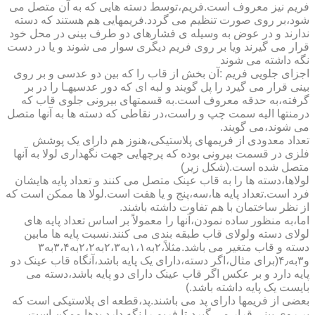
فریم نیز معروف است.فریم،توسط دسته هایی که به آن متصل می
شود،بر روی صورت تنظیم می گردد.فریمهایی هم هستند که دسته
ندارند و در عوض به وسیله ی فشارهای دو طرف بینی در محل خود
قرار می گیرند ویا بر روی فریم دیگری سوار می شوند و یا در دست
نگه داشته می شوند
اجزای جلویی فریم :آن بخش از قاب را که بین دو عدسی و بر روی
بینی قرار می گیرد را پل گویند و لبه ای که دور عدسیهـا را در بر
گرفته،به حدقه معروف است.به قسمتهای بیرونی جلوی قاب که
درمنتها الیه سمت چپ و راست،در نقاطی که دسته ها به آنها متصل
می شوند،می گویند.
تعداد معدودی از فریمهای پلاستیکی،هنوز هم دارای یک پوشش
فلزی در قسمت بیرونی بوده که پرچهایی جهت نگهداری لولا به آنها
متصل شده است.(شکل زیر)
لولاها،دسته ها را به قاب عینک متصل می کنند و تعداد پایه هایشان
فرد است.تعداد پایه ها،سه،پنج و یا هفت است.لولا ها ممکن است که
از نظر ساختمان با هم تفاوت داشته باشند.
اما،به منظور ساده نمودن،آنها را معمولاً بر اساس تعداد پایه های
لولای دسته ولولای قاب طبقه بندی می کنند.نسبت پایه ها مابین
دسته و قاب متغیر می باشد.مثلاً،۲به۱،۱به۲،۳به۲،۲به۳،۴به۳
و۳به۴٫(برای مثال،اگر دسته،دارای یک پایه باشد،آنگاه قاب عینک دو
پایه دارد و بر عکس اگر قاب عینک دارای دو پایه باشد،دسته می
بایست یک پایه داشته باشد.)
بعضی از فریمها دارای پد می باشند.پد،قطعه ای پلاستیکی است که
بر روی بینی قرار می گیرد،تا فریم را نگه دارد.پدها ممکن است