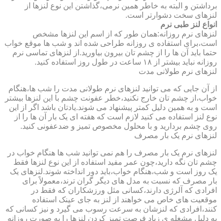
برداشتن و البته به خاطر همین نرمی،گذاشتن این نوع لنزها از
لنزهای سخت دشوارتر است.
انواع لنز طبی نرم
لنزهای نرم روزانه:همان طور که از اسم این لنزها مشخص
است،برای استفاده ی روزانه طراحی شده اند و شب ها موقع خواب
حتما باید آن ها را از چشم تان بیرون بیاورید.از لنزهای تماسی نرم
روزانه نباید بیشتر از ۱۸ ساعت در طول روز استفاده کنید.
لنزهای نرم طولانی مدت
از آن جایی که می توانید لنزهای نرم طولانی مدت را شب ها،هنگام
خواب،از چشم تان خارج نکنید،خطر عفونت چشم با این لنزها بیشتر
است و به همین دلیل کمتر پیشنهاد می شوند.یادتان باشد اگر از این
نوع لنز استفاده می کنید لازم است که هفته ای یک بار آن ها را از
روی چشم بردارید و با محلول مخصوص تمیز و ضدعفونی کنید.
لنزهای نرم یک بار مصرف
لنزهای نرم یک بار مصرف را هم نمی توانید شب ها هنگام خواب در
چشم تان نگه دارید،چون عمر مفید استفاده از این نوع لنزها فقط
یک روز است و شب،هنگام خواب،باید دور انداخته شوند.لنزهای یک
بار مصرف که نسبت به مدل های دیگر گران ترند،معمولاً برای
افرادی که آلرژی دارند،کسانی مثل ورزشکاران که فقط در
موقعیت های خاص می خواهند از لنز به جای عینک استفاده
کنند،افرادی که لنزشان به سرعت رسوب می گیرد و نیز کسانی که
به دلیل مشغله ی زیاد فرصت تمیز کردن لنزها را به صورت روزانه