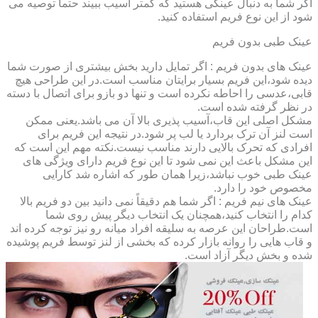
اگر شما به دنبال عینکی هستید که کمتر آسیب ببیند حتماً توصیه می
شود از این نوع فریم استفاده کنید.
عینک طبی بدون فریم
عینک های بدون فریم : اگر تمایل دارید بخش بیشتری از صورت شما
دیده شود،این فریم بسیار برایتان مناسب است.در این طراحی هیچ
قابی،عدسی را احاطه نکرده است و تنها دو بازو برای اتصال با دسته
در نظر گرفته شده است.
مشکل اصلی این قاب،آسیب پذیری بالا آن می باشد.یعنی ممکن
است لنز آن ترک بردارد یا لب پر شود.در نتیجه این فریم برای
افرادی که تحرک بالایی دارند مناسب نیست.نکته مهم این است که
این مشکل باعث این نمی شود تا این نوع فریم دارای ویژگی های
عینک طبی خوب نباشد،زیرا همان طور که اشاره شد کارایی
مخصوص خود را دارد.
عینک های نیم فریم : اگر شما هم دقیقاً نمی دانید بین دو فریم بالا
کدام را انتخاب کنید،همچنان یک انتخاب دیگر پیش روی شما
است.طراحان این عرصه به سلیقه افراد میانه رو نیز توجه کرده اند
و قاب هایی را روانه بازار کرده که بخشی از لنز توسط فریم پوشیده
شده و بخش دیگر آزاد است.