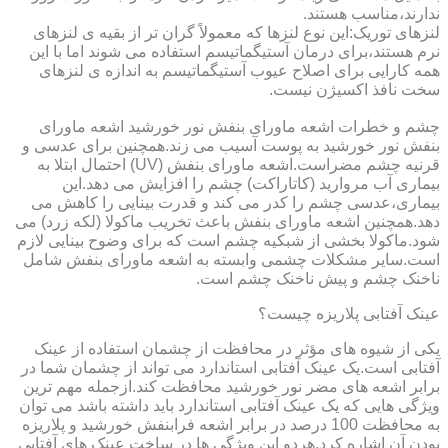
ندارند،مناسب هستند.
لنزهای توریک:این نوع لنزها که معمولاً گران تر از بقیه ی لنزهای
نرم هستند،برای درمان آستیگماتیسم استفاده می شوند اما با این
همه کارایی برای اصلاح عیوب آستیگماتیسم به اندازه ی لنزهای
سخت نافذ اکسیژن نیست.
چشم و خطرات اشعه ماورای بنفش نور خورشید اشعه ماورای
بنفش نور خورشید به پوست آسیب می زند.همچنین برای عدسی و
قرنیه چشم مضراست.اشعه ماورای بنفش (UV) احتمال ابتلا به
بیماری آب مروارید (کاتاراکت) چشم را افزایش می دهد.این
بیماری،عدسی چشم را کدر می کند و قدرت بینایی را کاهش می
دهد.همچنین اشعه ماورای بنفش باعث تخریب ماکولا (لکه زرد) می
شود.ماکولا بخشی از شبکیه چشم است که برای وضوح بینایی لازم
است.سایر مشکلات چشمی وابسته به اشعه ماورای بنفش شامل
ناخنک چشم و پیش ناخنک چشم است.
عینک آفتابی پلاریزه چیست؟
یکی از شیوه های مؤثر در محافظت از چشمان استفاده از عینک
آفتابی است.یک عینک آفتابی استاندارد می تواند از چشمان شما در
برابر اشعه های مضر نور خورشید محافظت کند.ازجمله مهم ترین
ویژگی هایی که یک عینک آفتابی استاندارد باید داشته باشد می توان
به محافظت 100 درصد در برابر اشعه فرابنفش خورشید و پلاریزه
بودن آن اشاره کرد.هردو این ویژگی ها در ساخت عینک های آفتابی