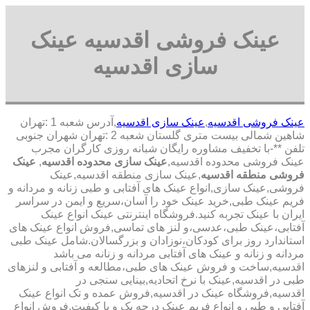
عینک فروشی اقدسیه عینک
سازی اقدسیه
عینک فروشی اقدسیه
,
عینک سازی اقدسیه
,آدرس شعبه 1 :تهران
شاهین شمالی بیست متری گلستان شعبه 2 :تهران شهران جنوبی
تلفن **-با تخفیف مشاوره رایگان شبانه روزی کارگران مجرب
عینک فروشی محدوده اقدسیه,
عینک سازی محدوده اقدسیه
,
عینک
فروشی منطقه اقدسیه
,عینک سازی منطقه اقدسیه,عینک
فروشی,عینک سازی,انواع عینک های آفتابی و طبی زنانه و مردانه و
فریم عینک طبی,خرید عینک خود را آسان،سریع و ایمن در سراسر
ایران با عینک تجربه کنید.فروشگاه اینترنتی عینک انواع عینک
آفتابی،عینک طبی،عدسی،و لنز های تماسی,فروش انواع عینک های
استاندارد روز برای کودکان،نوزادان و بزرگسالان.شامل عینک طبی
مردانه و زنانه و عینک های آفتابی مردانه و زنانه می باشد
اقدسیه,ساخت و فروش عینک های طبی،مطالعه و آفتابی و لنزهای
طبی در اقدسیه,عینک با نرخ اتحادیه,بینایی سنجی در
اقدسیه,فروشگاه عینک در اقدسیه,فروش عمده و تک انواع عینک
آفتابی و طبی و انواع فریم عینک درجه یک و با کیفیت,فروش انواع