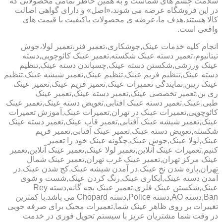
سلامت چشم های شماست و به همین خاطر تمامی محصولاتی که
در این فروشگاه عرضه می شوند،«اصل» و دارای گواهی اصالت
کالا هستند.هدف ما،عرضه ی محصولات باکیفیت با قیمت های
واقعی است.
انجام کلیه خدمات عینک,جوشکاری،تعمیر فنر،تعمیر لولا،جوش
تیتانیوم،تعمیر دسته عینک شکسته,تعمیر عینک کائوچویی,دسته
عینک ورزشی,شکستن دسته عینک,چسباندن دسته عینک,تنظیم
دسته عینک,تنظیم فریم عینک,تنظیم عینک,تعمیر شیشه عینک,تنظیم
عینک ریبن,نمایندگی تعمیرات عینک,تعمیر فریم عینک,تعمیر عینک
ری بن,تعمیر تخصصی عینک,تعمیر دسته عینک,تعمیر عینک
طبی,عینک,تعمیر دسته عینک افتابی,تعویض دسته عینک,تعمیر عینک
کائوچویی,تعمیرات عینک در تهران,تعمیرات عینک,آموزش تعمیرات
عینک,تعمیر شیشه عینک آفتابی,تعمیر قاب عینک,تعمیر دسته عینک
شکسته,تعویض دسته عینک,تعمیر عینک آفتابی,تعمیر فریم
عینک,لولا عینک,جوش عینک,چگونه عینک خود را تعمیر
کنیم,تعمیرات عینک آنلاین,تعمیر لولا عینک,تعمیر عینک آنلاین,تعمیر
عینک مرکز تهران,تعمیر عینک غرب تهران,تعمیر عینک شمال
تهران,پاره شدن نخ عینک,در آمدن شیشه عینک,کج شدن عینک,در
آمدن دسته عینک,آبکاری عینک,رنگ کردن عینک,شست و شوی
عینک,شکستن عینک فلزی,تعمیر عینک بچه گانه,دسته Rey
Ban,دسته AO,دسته Police,دسته Chopard می باشد.با کمترین
تغییرات بر روی ظاهر عینک شما,تعمیرات مجیک برای صرفه جویی
در وقت شما مشتریان عزیز با سیستم تحویل فوری در خدمت