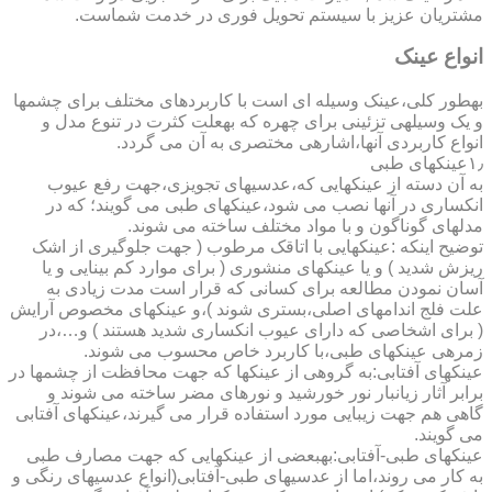
مشتریان عزیز با سیستم تحویل فوری در خدمت شماست.
انواع عینک
به­طور کلی،عینک وسیله ای است با کاربردهای مختلف برای چشمها
و یک وسیله­ی تزئینی برای چهره که به­علت کثرت در تنوع مدل و
انواع کاربردی آنها،اشاره­ی مختصری به آن می گردد.
۱٫عینکهای طبی
به آن دسته از عینکهایی که،عدسیهای تجویزی،جهت رفع عیوب
انکساری در آنها نصب می شود،عینکهای طبی می گویند؛ که در
مدلهای گوناگون و با مواد مختلف ساخته می شوند.
توضیح اینکه :عینکهایی با اتاقک مرطوب ( جهت جلوگیری از اشک
ریزش شدید ) و یا عینکهای منشوری ( برای موارد کم بینایی و یا
آسان نمودن مطالعه برای کسانی که قرار است مدت زیادی به
علت فلج اندامهای اصلی،بستری شوند )،و عینکهای مخصوص آرایش
( برای اشخاصی که دارای عیوب انکساری شدید هستند ) و…،در
زمره­ی عینکهای طبی،با کاربرد خاص محسوب می شوند.
عینکهای آفتابی:به گروهی از عینکها که جهت محافظت از چشمها در
برابر آثار زیانبار نور خورشید و نورهای مضر ساخته می شوند و
گاهی هم جهت زیبایی مورد استفاده قرار می گیرند،عینکهای آفتابی
می گویند.
عینکهای طبی-آفتابی:به­بعضی از عینکهایی که جهت مصارف طبی
به کار می روند،اما از عدسیهای طبی-آفتابی(انواع عدسیهای رنگی و