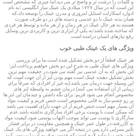
و کلمات را درشت تر و واضح تر می دید.اما چیزی که مشخص است
این است که در سال ۱۷۲۷ میلادی یک عینک ساز انگلیسی ؛به نام
ادوارد اسکارلت استایل امروزی و مدرن عینک را توسعه داد،که
همان بدنه عینک با دو عدسی و دسته های در دو طرف صورت
هستند.به هر حال عینک در هر زمان و از هر ماده و توسط هر فردی
که ساخته شده باشد؛به یکی از ابزاری ترین و کاربردی ترین وسایل
رفع نیازهای انسان درامده است.
ویژگی های یک عینک طبی خوب
هر عینک قطعاً از دو بخش تشکیل شده است.ما برای بررسی
ویژگی های عینک طبی به شرح این دو بخش خواهیم پرداخت.لنز:
این بخش که به آن عدسی نیز گفته می شود،در حقیقت مهم ترین
بخش تشکیل دهنده عینک است.مهم بودن لنز از آن جهت است که
این وسیله جهت درمان می باشد.(به غیر از افرادی که صرفاً برای
زیبایی از آن استفاده می کنند) درمان چشم به واسطه لنز های
مخصوص انجام می شود فریم: برای نگه داشتن و چیدمان این لنز ها
بر رو چشم،نیاز به قابی مخصوص است.جنس فریم و کیفیت مواد
آن بسیار مهم است.جنس فریم از آن جهت دارای اهمیت می باشد
که ممکن است با پوست برخی افراد سازگاری نداشته باشد.عدم
سازگاری با پوست می تواند موجب التهاب پوستی شود.کیفیت مواد
به کاررفته،در طول عمر عینک و همچنین مقاومت در برابر فشار
تأثیر بسزایی دارد.پس در نتیجه اگر می خواهید ویژگی های یک عینک
طبی خوب را بدانید لازم است که عدسی و فریم آن را بررسی کنید