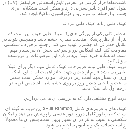
باشد.قطعاً قرار گرفتن در معرض تابش اشعه نور فرابنفش (UV) در
طول عمر افراد تأثیر بسزایی دارد و ممکن است مشکلاتی برای
چشم او ازجمله آب مروارید و دژنراسیون ماکولا،ایجاد کند.
عینک طبی زنانه-عینک طبی مردانه
به طور کلی یکی از ویژگی های یک عینک طبی خوب این است که
لنز آن از نظر پزشکی مناسب بیماری چشم باشد و همچنین بتواند در
مقابل خطراتی که چشم را تهدید می کند ازجمله برخورد و شکستی
مقاومت کند.البته انعکاس نور و سرعت پخش آن نیز بسیار مهم
است که هنگام خرید عینک باید درباره این موضوعات از فروشنده
سؤال کنید.
فریم:عینک طبی نیمه فریم قاب عینک عامل مهم دیگر برای عینک
طبی می باشد.فریم از چندین جهت حائز اهمیت است.اول اینکه
وزن آن بسیار مهم است زیرا در برخی موارد ممکن است چندین
ساعت و یا حتی چندین روز بر روی چشم شما باشد.پس فریم در
درجه اول باید سبک باشد.
فریم انواع مختلفی دارد که به بررسی آن ها می پردازیم.
عینک های با فریم های کامل (Full-Rimmed): این فریم به گونه ای
است که به طور کامل دور تا دور عدسی را پوشش می دهد و امکان
شکستی و آسیب به لنز در آن بسیار پایین است.جنس آن ها معمولاً
از استات،پلاستیک و تیتانیوم ساخته می شود.