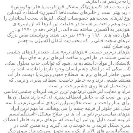
را به دردسر می اندازند.
لنز سخت نافذ اکسیژن:اگر مشکل قوز قرنیه یا «کراتوکونوس»
دارید بهتر است از «لنزهای سخت نافذ اکسیژن» استفاده کنید.این
نوع لنزهای سخت،هم خصوصیات اپتیکی لنزهای سخت استاندارد را
دارند و هم راحت تر هستند.در حقیقت این لنزها که از پلیمرهای
نفوذپذیر به اکسیژن ساخته شده اند،در اواخر دهه ی ۱۹۷۰ و در
طول دهه های ۱۹۸۰ و ۱۹۹۰ طراحی شدند و توانستند نقص بزرگ
لنزهای سخت قبلی را که محدودیت انتقال اکسیژن به چشم
بود،اصلاح کنند.
لنزهای نرم:در حقیقت «لنزهای نرم» نسل جدیدتر لنزهای چشمی
تماسی هستند.در طراحی و ساخت لنزهای نرم به جای مواد
پلاستیکی از موادی استفاده می شود که توانایی جذب محلول نمکی
(آب نمکی که در اشک چشم انسان وجود دارد) را داشته باشد،به
همین خاطر لنزهای نرم به اصطلاح «هیدروفیل» یا دوست دار آب
هستند،طبیعی ترند و به خاطر خاصیت انعطاف پذیری و نرمی که
دارند،تحمل آن ها روی چشم راحت تر است.
مزایا و معایب لنز طبی نرم:مهم ترین مزیت لنزهای چشمی تماسی
نرم این است که به خاطر انعطاف پذیری ای که دارند،تحمل آن ها
برای بیمار راحت تر است.علاوه براین لنزهای تماسی نرم دو تا سه
میلی متر جلوتر از قرنیه چشم را می پوشانند.اما مهم ترین ایراد
لنزهای تماسی نرم ناتوانی آن ها در اصلاح مشکل «آستیگماتیسم
قرنیه» است.دلیل این امر آن است که لنزهای نرم به خاطر انعطاف
پذیری،شکل قرنیه را به خودشان می گیرند و به همین علت در
آستیگماتیسم های بالاتر از یک و نیم تجویز نمی شوند.از سوی دیگر