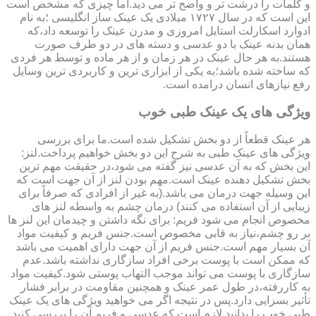
و کلمات را درشت تر و واضح تر می دید.اما چیزی که مشخص است
این است که در سال ۱۷۲۷ میلادی یک عینک ساز انگلیسی ؛به نام
ادوارد اسکارلت استایل امروزی و مدرن عینک را توسعه داد،که
همان بدنه عینک با دو عدسی و دسته های در دو طرف صورت
هستند.به هر حال عینک در هر زمان و از هر ماده و توسط هر فردی
که ساخته شده باشد؛به یکی از ابزاری ترین و کاربردی ترین وسایل
رفع نیازهای انسان درامده است.
ویژگی های یک عینک طبی خوب
هر عینک قطعاً از دو بخش تشکیل شده است.ما برای بررسی
ویژگی های عینک طبی به شرح این دو بخش خواهیم پرداخت.لنز:
این بخش که به آن عدسی نیز گفته می شود،در حقیقت مهم ترین
بخش تشکیل دهنده عینک است.مهم بودن لنز از آن جهت است که
این وسیله جهت درمان می باشد.(به غیر از افرادی که صرفاً برای
زیبایی از آن استفاده می کنند) درمان چشم به واسطه لنز های
مخصوص انجام می شود فریم: برای نگه داشتن و چیدمان این لنز ها
بر رو چشم،نیاز به قابی مخصوص است.جنس فریم و کیفیت مواد
آن بسیار مهم است.جنس فریم از آن جهت دارای اهمیت می باشد
که ممکن است با پوست برخی افراد سازگاری نداشته باشد.عدم
سازگاری با پوست می تواند موجب التهاب پوستی شود.کیفیت مواد
به کاررفته،در طول عمر عینک و همچنین مقاومت در برابر فشار
تأثیر بسزایی دارد.پس در نتیجه اگر می خواهید ویژگی های یک عینک
طبی خوب را بدانید لازم است که عدسی و فریم آن را بررسی کنید