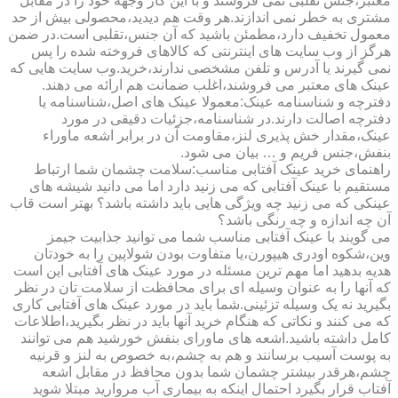
معتبر،جنس تقلبی نمی فروشند و با این کار وجهه خود را در مقابل
مشتری به خطر نمی اندازند.هر وقت هم دیدید،محصولی بیش از حد
معمول تخفیف دارد،مطمئن باشید که آن جنس،تقلبی است.در ضمن
هرگز از وب سایت های اینترنتی که کالاهای فروخته شده را پس
نمی گیرند یا آدرس و تلفن مشخصی ندارند،خرید.وب سایت هایی که
عینک های معتبر می فروشند،اغلب ضمانت هم ارائه می دهند.
دفترچه و شناسنامه عینک:معمولا عینک های اصل،شناسنامه یا
دفترچه اصالت دارند.در شناسنامه،جزئیات دقیقی در مورد
عینک،مقدار خش پذیری لنز،مقاومت آن در برابر اشعه ماوراء
بنفش،جنس فریم و … بیان می شود.
راهنمای خرید عینک آفتابی مناسب:سلامت چشمان شما ارتباط
مستقیم با عینک آفتابی که می زنید دارد اما می دانید شیشه های
عینکی که می زنید چه ویژگی هایی باید داشته باشد؟ بهتر است قاب
آن چه اندازه و چه رنگی باشد؟
می گویند با عینک آفتابی مناسب شما می توانید جذابیت جیمز
وین،شکوه اودری هیپورن،یا متفاوت بودن شولاپین را به خودتان
هدیه بدهید اما مهم ترین مسئله در مورد عینک های آفتابی این است
که آنها را به عنوان وسیله ای برای محافظت از سلامت تان در نظر
بگیرید نه یک وسیله تزئینی.شما باید در مورد عینک های آفتابی کاری
که می کنند و نکاتی که هنگام خرید آنها باید در نظر بگیرید،اطلاعات
کامل داشته باشید.اشعه های ماورای بنفش خورشید هم می توانند
به پوست آسیب برسانند و هم به چشم،به خصوص به لنز و قرنیه
چشم،هرقدر بیشتر چشمان شما بدون محافظ در مقابل اشعه
آفتاب قرار بگیرد احتمال اینکه به بیماری آب مروارید مبتلا شوید