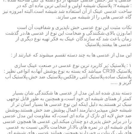
: شیشه۲: پلاستیک شیشه اولین و ابندایی ترین ماده ای که در
ساخت عدسی عینک از آن استفاده شد شیشه است.البته امروزه نیز
گاه عدسی هایی را از شیشه می سازند.
نکات مثبت این نوع عدسی خش ناپذیری و شفافیت آن است
اما،وزن بالای،شکنندگی و ضخامت این نوع از عدسی ها،در گذشت
زمان باعث شد که سازندگان عینک به فکر تهیه نوع دیگری از
عدسی ها بیفتند.پلاستیک
این مدل از عدسی ها به چند دسته تقسم میشوند که عبارتند از :
۱ : پلاستیک :پر کاربرد ترین نوع عدسی در صنعت عینک سازی
پلاستیک CR39 میباشد که بسته به نوع پوشش آنها،به انواعی نظیر :
پلاستیک ساده،پلاستیک آنتی رفلکس،پلاستیک ضد خش،پلاستیک آب
گریز و …..
دسته بندی شده اند.این مدل از عدسی ها شکنندگی شان بسیار
کمتر از همتای شیشه ای خود است،و همچنین به طور قابل توجهی
سبک تر هستند.به دلیل اینکه این نوع عدسی ها بسیار آسان تر از
شیشه خش میپذیرد،نیازمند اعمال پوشش ضد خش هستند،پوشش
ضد خش لایه ای نازک از ماده ای است،که مقاومت این مدل عدسی
را در برابر خش پذیری دو چندان میکند.این عدسی ها همچون عدسی
های شیشه ای در نمره های بالا،از ضخامت بالایی نسبت به عدسی
های پلی کربنات برخوردارند.همچنین همانند عدسی های شیشه ای