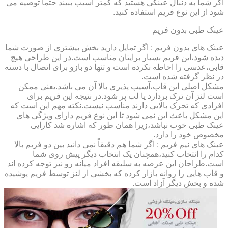
اگر شما به دنبال عینکی هستید که کمتر آسیب ببیند حتماً توصیه می
شود از این نوع فریم استفاده کنید.
عینک طبی بدون فریم
عینک های بدون فریم : اگر تمایل دارید بخش بیشتری از صورت شما
دیده شود،این فریم بسیار برایتان مناسب است.در این طراحی هیچ
قابی،عدسی را احاطه نکرده است و تنها دو بازو برای اتصال با دسته
در نظر گرفته شده است.
مشکل اصلی این قاب،آسیب پذیری بالا آن می باشد.یعنی ممکن
است لنز آن ترک بردارد یا لب پر شود.در نتیجه این فریم برای
افرادی که تحرک بالایی دارند مناسب نیست.نکته مهم این است که
این مشکل باعث این نمی شود تا این نوع فریم دارای ویژگی های
عینک طبی خوب نباشد،زیرا همان طور که اشاره شد کارایی
مخصوص خود را دارد.
عینک های نیم فریم : اگر شما هم دقیقاً نمی دانید بین دو فریم بالا
کدام را انتخاب کنید،همچنان یک انتخاب دیگر پیش روی شما
است.طراحان این عرصه به سلیقه افراد میانه رو نیز توجه کرده اند
و قاب هایی را روانه بازار کرده که بخشی از لنز توسط فریم پوشیده
شده و بخش دیگر آزاد است.