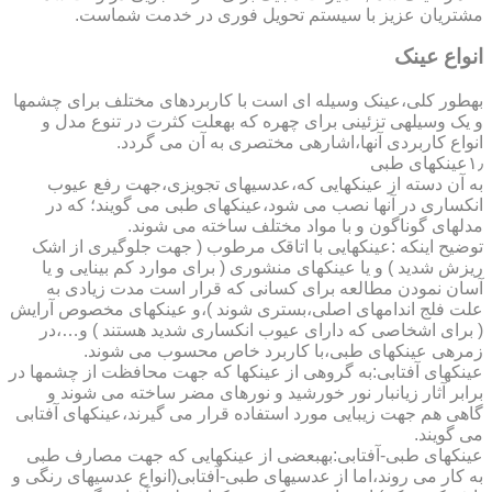
مشتریان عزیز با سیستم تحویل فوری در خدمت شماست.
انواع عینک
به­طور کلی،عینک وسیله ای است با کاربردهای مختلف برای چشمها
و یک وسیله­ی تزئینی برای چهره که به­علت کثرت در تنوع مدل و
انواع کاربردی آنها،اشاره­ی مختصری به آن می گردد.
۱٫عینکهای طبی
به آن دسته از عینکهایی که،عدسیهای تجویزی،جهت رفع عیوب
انکساری در آنها نصب می شود،عینکهای طبی می گویند؛ که در
مدلهای گوناگون و با مواد مختلف ساخته می شوند.
توضیح اینکه :عینکهایی با اتاقک مرطوب ( جهت جلوگیری از اشک
ریزش شدید ) و یا عینکهای منشوری ( برای موارد کم بینایی و یا
آسان نمودن مطالعه برای کسانی که قرار است مدت زیادی به
علت فلج اندامهای اصلی،بستری شوند )،و عینکهای مخصوص آرایش
( برای اشخاصی که دارای عیوب انکساری شدید هستند ) و…،در
زمره­ی عینکهای طبی،با کاربرد خاص محسوب می شوند.
عینکهای آفتابی:به گروهی از عینکها که جهت محافظت از چشمها در
برابر آثار زیانبار نور خورشید و نورهای مضر ساخته می شوند و
گاهی هم جهت زیبایی مورد استفاده قرار می گیرند،عینکهای آفتابی
می گویند.
عینکهای طبی-آفتابی:به­بعضی از عینکهایی که جهت مصارف طبی
به کار می روند،اما از عدسیهای طبی-آفتابی(انواع عدسیهای رنگی و