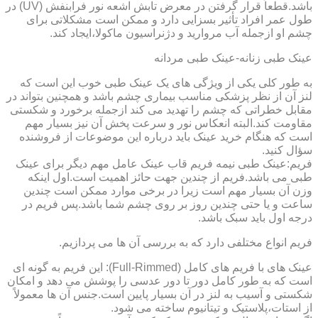
باشد.قطعاً قرار گرفتن در معرض تابش اشعه نور فرابنفش (UV) در
طول عمر افراد تأثیر بسزایی دارد و ممکن است مشکلاتی برای
چشم او ازجمله آب مروارید و دژنراسیون ماکولا،ایجاد کند.
عینک طبی زنانه-عینک طبی مردانه
به طور کلی یکی از ویژگی های یک عینک طبی خوب این است که
لنز آن از نظر پزشکی مناسب بیماری چشم باشد و همچنین بتواند در
مقابل خطراتی که چشم را تهدید می کند ازجمله برخورد و شکستی
مقاومت کند.البته انعکاس نور و سرعت پخش آن نیز بسیار مهم
است که هنگام خرید عینک باید درباره این موضوعات از فروشنده
سؤال کنید.
فریم:عینک طبی نیمه فریم قاب عینک عامل مهم دیگر برای عینک
طبی می باشد.فریم از چندین جهت حائز اهمیت است.اول اینکه
وزن آن بسیار مهم است زیرا در برخی موارد ممکن است چندین
ساعت و یا حتی چندین روز بر روی چشم شما باشد.پس فریم در
درجه اول باید سبک باشد.
فریم انواع مختلفی دارد که به بررسی آن ها می پردازیم.
عینک های با فریم های کامل (Full-Rimmed): این فریم به گونه ای
است که به طور کامل دور تا دور عدسی را پوشش می دهد و امکان
شکستی و آسیب به لنز در آن بسیار پایین است.جنس آن ها معمولاً
از استات،پلاستیک و تیتانیوم ساخته می شود.