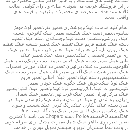
سلامت چشم های شماست و به همین خاطر تمامی محصولاتی که
در این فروشگاه عرضه می شوند،«اصل» و دارای گواهی اصالت
کالا هستند.هدف ما،عرضه ی محصولات باکیفیت با قیمت های
واقعی است.
انجام کلیه خدمات عینک,جوشکاری،تعمیر فنر،تعمیر لولا،جوش
تیتانیوم،تعمیر دسته عینک شکسته,تعمیر عینک کائوچویی,دسته
عینک ورزشی,شکستن دسته عینک,چسباندن دسته عینک,تنظیم
دسته عینک,تنظیم فریم عینک,تنظیم عینک,تعمیر شیشه عینک,تنظیم
عینک ریبن,نمایندگی تعمیرات عینک,تعمیر فریم عینک,تعمیر عینک
ری بن,تعمیر تخصصی عینک,تعمیر دسته عینک,تعمیر عینک
طبی,عینک,تعمیر دسته عینک افتابی,تعویض دسته عینک,تعمیر عینک
کائوچویی,تعمیرات عینک در تهران,تعمیرات عینک,آموزش تعمیرات
عینک,تعمیر شیشه عینک آفتابی,تعمیر قاب عینک,تعمیر دسته عینک
شکسته,تعویض دسته عینک,تعمیر عینک آفتابی,تعمیر فریم
عینک,لولا عینک,جوش عینک,چگونه عینک خود را تعمیر
کنیم,تعمیرات عینک آنلاین,تعمیر لولا عینک,تعمیر عینک آنلاین,تعمیر
عینک مرکز تهران,تعمیر عینک غرب تهران,تعمیر عینک شمال
تهران,پاره شدن نخ عینک,در آمدن شیشه عینک,کج شدن عینک,در
آمدن دسته عینک,آبکاری عینک,رنگ کردن عینک,شست و شوی
عینک,شکستن عینک فلزی,تعمیر عینک بچه گانه,دسته Rey
Ban,دسته AO,دسته Police,دسته Chopard می باشد.با کمترین
تغییرات بر روی ظاهر عینک شما,تعمیرات مجیک برای صرفه جویی
در وقت شما مشتریان عزیز با سیستم تحویل فوری در خدمت