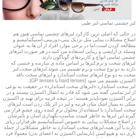
لنز چشمی تماسی-لنز طبی
در حالی که اصلی ترین کارکرد لنزهای چشمی تماسی هنوز هم
اصلاح مشکلات بینایی مثل نزدیک بینی،دوربینی،آستیگماتیسم و
مطالعه کردن است،اما در برخی موارد افراد از آن ها به عنوان
وسیله ی آرایشی و زیبایی استفاده می کنند.در هر صورت لنزهای
چشمی تماسی انواع و کاربردهای گوناگون دارند.
لنزهای سخت و نرم:لنزها بر اساس ماده ی سازنده و جنسی که
دارند به دو نوع سخت و نرم تقسیم می شوند.لنزهای سخت:لنز
سخت به دو نوع لنزهای سخت استاندارد و لنزهای سخت نافذ
اکسیژن تقسیم می شود (hard lenses یا GP lenses).
لنز سخت استاندارد:«لنزهای سخت استاندارد» در حقیقت به نوعی
از لنز تماسی گفته می شود که قادر به انتقال اکسیژن نیستند و در
برابر اکسیژن نفوذناپذیر هستند؛ در نتیجه قرنیه برای تهیه ی اکسیژن
متکی به پمپاژ اشک میان قرنیه و لنز در اثر پلک زدن است.لنزهای
سخت استاندارد با استفاده از محلول نرم کننده روی چشم قرار می
گیرند.این لنزها به خاطر قیمت مناسب،نگهداری آسان و تأثیرشان
در اصلاح مشکلات بینایی به خصوص آستیگماتیسم طرفداران زیای
دارند.با این همه،لنزهای سخت استاندارد به خاطر مشکلاتی از جمله
تاری دید و هیپوکسی (نارسایی اکسیژن به اعضای بدن) معمولا فرد