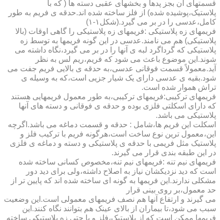
قسمتهای آن بجز پدها و بخشهای عقبی دسته ها ( که با
پلاستیک،پوشیده شده) از فلز ساخته شده اند.حدقه ی فریم به طور
کامل،عدسی را در بر می گیرد.(شکل۱-۱)
فریمهای زه پلاستیکی :فریمهای زه پلاستیکی را گاهی اوقات (بالا
پلاستیکی) هم می نامند.عدسی در این گونه فریمها به توسط زه
پلاستیکی که گرداگرد لبه ی آنها را در بر می گیرد،نگاه داشته می
شوند.این موضوع باعث می شود که فریم،ریم لس به نظر
آید.معمولاً قسمت فوقانی عدسی،به حدقه ی بالایی فریم جفت می
شود.بقیه ی عدسی دارای یک شیار جزیی است،که به وسیله ی
تراش هموار شده است.
فریمهای ترکیبی:فریمهای ترکیبی،به طور معمول فریمهایی هستند
که دارای اسکلتی فلزی بوده و حدقه ی فوقانی و دسته های آنها
پلاستیکی می باشد.
اسکلت این فریم ها،شامل : حدقه و قسمت دماغه می باشد.اگرچه
این،معمول ترین نوع ساخت است،هرگونه فریم با ترکیب فلز و
پلاستیک مثل فریمی با حدقه ی پلاستیکی و دسته و دماغه ی فلزی
در این طبقه بندی قرار می گیرند.
فریمهای نیم تنه :فریمهای نیم تنه،مخصوص کسانی ساخته شده
است که دید نزدیکشان نیاز به اصلاح داشته،ولی برای دید دور
مشکلی ندارند.این فریمها به گونه ای ساخته شده اند که پایین تر از
حد معمول،بر روی بینی قرار
می گیرند و ارتفاع آنها هم نصف فریمهای معمولی است.این وضعیت
سبب می شود،تا بیماران از بالای عینک هم بتوانند نگاه کنند.این
فریمها ممکن است که از پلاستیک،فلز و یا حتی زه پلاستیکی ساخته