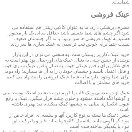
شماست.
عینک فروشی
مصرف پزشکی دارد،اما به عنوان کالایی زینتی هم استفاده می
شود.اگر چشم های شما ضعیف باشد حداقل سالی یک بار مجبور
هستید به عینک فروشی ها سر بزنید؛ یا نه اگر چشمتان ضعیف
نیست حتماً برای خوش تیپ تر شدن به عینک سازی ها سر زدید
خرید عینک،کار پر ریسکی ست؛ به سختی می توان در این بازار
پرشده از جنس چینی به دنبال عینک های اورجینال بود.بهتر است به
جای تلاش برای یافتن عینکی خوب،به دنبال یافتن عینک سازی خوب
و قابل اعتماد باشید و چشمان خودتان را به آن ها بسپارید؛ راه دومی
برای شما وجود ندارد ما به شما عینک فروشی را پیشنهاد می کنیم
خرید های مطمئن و با اصالت
عینک از دو عدسی و یک قاب یا فریم درست شده استکه توسط بینی
و گوشها نگه داشته میشود و جلوی چشم قرار میگیرد.عینک با رفع
عیوب انکساری بینایی به چشمها کمک میکند تا دید بهتری داشته
باشند.
جنس :عینک ها بسته به نوع کاربرد آنها و سلیقه ای افراد خاص از
مواد گوناگونی مانند :پلاستیک،کائوچو،استات،فلز و یا ترکیب این
مواد با یکدیگر ساخته شده است.
عدسی یا لنز :جنس عدسی عینکها از دو دسته ی کلی ساخته شده :۱