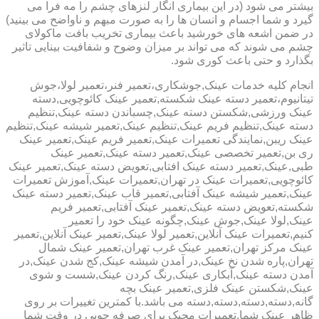
بیشتر می شود (در این بیماری انگار لنزهای چشم را مه فرا می
گیرد و شما اجسام و انسان ها را به صورت مبهم و ناواضح می بینید)
در ضمن اشعه های خورشید باعث بیماری تخریب بافت ماکولای
چشم می شوند که می تواند بر میزان وضوح و شفافیت بینایی تاثیر
بگذارد و حتی باعث کوری شود.
انجام کلیه خدمات عینک,جوشکاری،تعمیر فنر،تعمیر لولا،جوش
تیتانیوم،تعمیر دسته عینک شکسته,تعمیر عینک کائوچویی,دسته
عینک ورزشی,شکستن دسته عینک,چسباندن دسته عینک,تنظیم
دسته عینک,تنظیم فریم عینک,تنظیم عینک,تعمیر شیشه عینک,تنظیم
عینک ریبن,نمایندگی تعمیرات عینک,تعمیر فریم عینک,تعمیر عینک
ری بن,تعمیر تخصصی عینک,تعمیر دسته عینک,تعمیر عینک
طبی,عینک,تعمیر دسته عینک افتابی,تعویض دسته عینک,تعمیر عینک
کائوچویی,تعمیرات عینک در تهران,تعمیرات عینک,آموزش تعمیرات
عینک,تعمیر شیشه عینک آفتابی,تعمیر قاب عینک,تعمیر دسته عینک
شکسته,تعویض دسته عینک,تعمیر عینک آفتابی,تعمیر فریم
عینک,لولا عینک,جوش عینک,چگونه عینک خود را تعمیر
کنیم,تعمیرات عینک آنلاین,تعمیر لولا عینک,تعمیر عینک آنلاین,تعمیر
عینک مرکز تهران,تعمیر عینک غرب تهران,تعمیر عینک شمال
تهران,پاره شدن نخ عینک,در آمدن شیشه عینک,کج شدن عینک,در
آمدن دسته عینک,آبکاری عینک,رنگ کردن عینک,شست و شوی
عینک,شکستن عینک فلزی,تعمیر عینک بچه
گانه,دسته,دسته,دسته,دسته می باشد.با کمترین تغییرات بر روی
ظاهر عینک شما,تعمیرات مجیک برای صرفه جویی در وقت شما