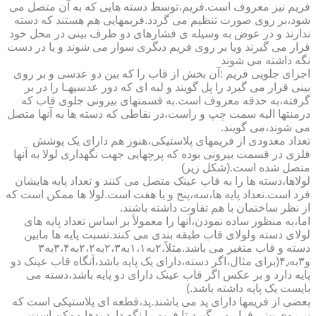
فریم نیز معروف است.فریم،توسط دسته هایی که به آن متصل می
شود،بر روی صورت تنظیم می گردد.فریمهایی هم هستند که دسته
ندارند و در عوض به وسیله ی فشارهای دو طرف بینی در محل خود
قرار می گیرند ویا بر روی فریم دیگری سوار می شوند و یا در دست
نگه داشته می شوند
اجزای جلویی فریم :آن بخش از قاب را که بین دو عدسی و بر روی
بینی قرار می گیرد را پل گویند و لبه ای که دور عدسیهـا را در بر
گرفته،به حدقه معروف است.به قسمتهای بیرونی جلوی قاب که
درمنتها الیه سمت چپ و راست،در نقاطی که دسته ها به آنها متصل
می شوند،می گویند.
تعداد معدودی از فریمهای پلاستیکی،هنوز هم دارای یک پوشش
فلزی در قسمت بیرونی بوده که پرچهایی جهت نگهداری لولا به آنها
متصل شده است.(شکل زیر)
لولاها،دسته ها را به قاب عینک متصل می کنند و تعداد پایه هایشان
فرد است.تعداد پایه ها،سه،پنج و یا هفت است.لولا ها ممکن است که
از نظر ساختمان با هم تفاوت داشته باشند.
اما،به منظور ساده نمودن،آنها را معمولاً بر اساس تعداد پایه های
لولای دسته ولولای قاب طبقه بندی می کنند.نسبت پایه ها مابین
دسته و قاب متغیر می باشد.مثلاً،۲به۱،۱به۲،۳به۲،۲به۳،۴به۳
و۳به۴٫(برای مثال،اگر دسته،دارای یک پایه باشد،آنگاه قاب عینک دو
پایه دارد و بر عکس اگر قاب عینک دارای دو پایه باشد،دسته می
بایست یک پایه داشته باشد.)
بعضی از فریمها دارای پد می باشند.پد،قطعه ای پلاستیکی است که
بر روی بینی قرار می گیرد،تا فریم را نگه دارد.پدها ممکن است