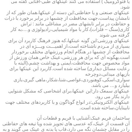
یا فتوکرومیک ) استفاده می کنند عینکهای طبی-آفتابی گفته می
شود.
عینکهای صنعتی و یا حفاظتی:این دسته از عینکها،همان طور که از
نامشان پیداست،جهت محافظت از چشمها در برابر برخورد با ذرات
و حفاظت در برابر تابشهای مضر در مشاغلی مانند : تراش
کاری(سنگ – فلزات)،کار با مواد شیمیایی،رادیولوژی و…،به کار
گرفته می شوند
عینکهای ورزشی:این گونه عینکها،که هنوز فرهنگ کاربرد آن برای
بسیاری از مـردم ناشناخته است،از اهمیـــت ویـــژه ای در
محافظت از چشمها در هنگام انجام ورزشهای مختلف برخوردار
است.به­گونه ای که برای هر ورزشی،عینک خاص همان ورزش از
مواد مخصوص جهت محافظت،ایمنی و بهداشت چشم،(البته با
رعایت مسائل دیداری) ساخته شده است.کاربرد این عینکها برای
بازیهای میدانی،دوچرخه
سواری،اسکی،کوهنوردی،غواصی،شنا،شکار،ماهی گیری،بازی
بیلیارد و… می باشد.
عینکهای سمعک دار:این عینکها،برای اشخاصی که مشکل شنوایی
دارند بکار می رود.
عینکهای الکترونیکی:در انواع گوناگون و با کاربردهای مختلف جهت
نابینایان،ساخته شده است.
ساختمان فریم عینک:آشنایی با فریم و قطعات آن
آن قسمت از عینک،که عدسی های تجویز شده ویا تیغه های حفاظتی
را در مقابل چشمان نگه می دارد،قاب یا بدنه ی عینک می گویند و به