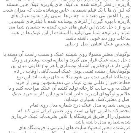
پلاریزه در نظر گرفته شده اند.عینک های پلاریزه عینک هایی هستند
که لنز آن ها با یک فیلم شیمیایی خاص پوشانده شده که میزان شدت
نور را کاهش می دهند تا به چشم ها آسیبی وارد نشود.عینک های
پلاریزه با بهره گیری از لنزهای پوشانده شده با فیلترهای شیمیایی
مانع از داخل شدن این تابش های خیره کننده به چشمان شما می
شوند و درنتیجه شما می توانید با استفاده از این عینک ها در همه
ساعات روز دید خوبی داشته باشید.
تشخیص عینک آفتابی اصل از تقلبی
لوگوهای معتبر معمولا روی شیشه عینک و سمت راست آن،دسته یا
داخل دسته عینک قرار می گیرند و اندازه،فونت نوشتاری و رنگ
ثابتی دارند.کوچکترین اشتباه نوشتاری یا هر نوع تفاوتی میان این
لوگوها،نشان دهنده تقلبی بودن عینک است.گاهی اوقات در نام
برند،غلط املایی دیده می شود.مثلا به جای نوشته اند:.این نوع
خطاها،خبر از تقلبی بودن عینک می دهد.همچنین پیش از خرید
عینک،به وب سایت کارخانه تولید کننده آن عینک مراجعه کنید و با
علائم و لوگوهای آن برند خاص آشنا شوید.این کار به خرید عینک
اصل و معتبر،کمک بسیاری مینماید.
بررسی شماره مدل عینک درج شماره مدل روی تمام
محصولات،قانونی جهانی است و در ضمن فرقی نمی کند که
محصول را از طریق فروشگاه یا آنلاین بخرید.باید عینک خریداری
شده،شماره مدل داشته باشد.
فروشنده معتبر:معمولا سایت های اینترنتی یا فروشگاه های