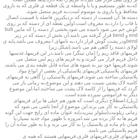
که،به طور مستقیم و یا با واسطه ی یک قطعه ی فلزی که به بازوی
محافظ و یا بازوی پد موسوم است،به فریم متصل شوند.
دسته ها :آن قسمت از دسته که نزدیکترین فاصله با قسمت اتصال
با قاب را دارد،به معروف است.اولین نقطه ای از دسته که بر روی
گوش خم می شود نامیده می شود.بخشی از دسته را که مابین butt
end و bend قرار گرفته می نامند.آن بخش از دسته که در زیر
bendودر پشت گوش قرار دارد،به نامهای l معروف می باشد.پایه ی
لولای دسته را گاهی هم می نامند.(شکل زیر)
فریمهای فاقد ریم را (مان تینگز) می نامند.در این فریمها،عدسیها
داخل فریم قرار می گیرند،و به فریم های ریم لس متصل می
شوند.فریمها خود نیز به شیوه های ساده قابل طبقه بندی می باشند.
فریمهای پلاستیکی:فریمهای پلاستیکی،از بعضی از انواع مواد
پلاستیکی ساخته می شوند.فریمهای پلاستیکی را گاهی به فریمهای
کاسه لاک پشتی نسبت می دهند و این موضوع،به زمانی باز می
گردد که فریمها را از کاسه لاک پشت می ساختند.اما،این موضوع
دیگر به فراموشی سپرده شده است.
(زیل)،اصطلاح دیگری است که هنوز هم خیلی ها برای فریمهای
پلاستیکی به کار می برند.این موضوع از آنجا ناشی می شود که
زمانی زیلونیت(سلولز نیتریت)به عنوان ماده ای رایج جهت این گونه
فریم ها به کار برده می شد.امروزه با ظهور مواد جدید بسیار،یا
همان نام ماده ی پلاستیک را به کار می برند و یا به طور ساده آن را
فریم پلاستیکی می نامند.
فریمهای فلزی:فریمهای فلزی،فریمهایی هستند که همه ی