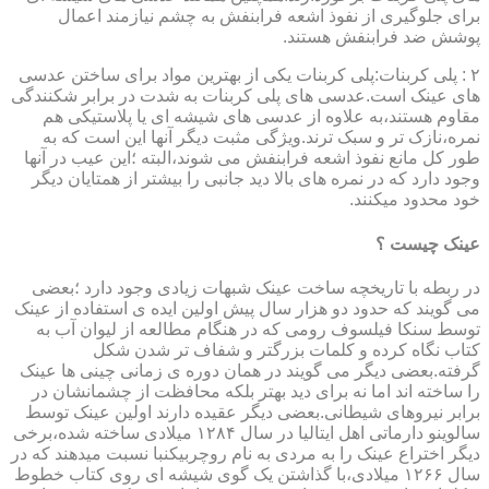
برای جلوگیری از نفوذ اشعه فرابنفش به چشم نیازمند اعمال
پوشش ضد فرابنفش هستند.
۲ : پلی کربنات:پلی کربنات یکی از بهترین مواد برای ساختن عدسی
های عینک است.عدسی های پلی کربنات به شدت در برابر شکنندگی
مقاوم هستند،به علاوه از عدسی های شیشه ای یا پلاستیکی هم
نمره،نازک تر و سبک ترند.ویژگی مثبت دیگر آنها این است که به
طور کل مانع نفوذ اشعه فرابنفش می شوند،البته ؛این عیب در آنها
وجود دارد که در نمره های بالا دید جانبی را بیشتر از همتایان دیگر
خود محدود میکنند.
عینک چیست ؟
در ربطه با تاریخچه ساخت عینک شبهات زیادی وجود دارد ؛بعضی
می گویند که حدود دو هزار سال پیش اولین ایده ی استفاده از عینک
توسط سنکا فیلسوف رومی که در هنگام مطالعه از لیوان آب به
کتاب نگاه کرده و کلمات بزرگتر و شفاف تر شدن شکل
گرفته.بعضی دیگر می گویند در همان دوره ی زمانی چینی ها عینک
را ساخته اند اما نه برای دید بهتر بلکه محافظت از چشمانشان در
برابر نیروهای شیطانی.بعضی دیگر عقیده دارند اولین عینک توسط
سالوینو دارماتی اهل ایتالیا در سال ۱۲۸۴ میلادی ساخته شده،برخی
دیگر اختراع عینک را به مردی به نام روچربیکنبا نسبت میدهند که در
سال ۱۲۶۶ میلادی،با گذاشتن یک گوی شیشه ای روی کتاب خطوط