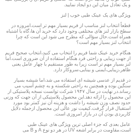
و یک تعادل میان این دو ایجاد نمایید.
ویژگی های یک عینک طبی خوب | لنز
قطعاً انتخاب لنز مناسب از فریم بسیار مهم تر است.امروزه در
سطح بازار لنز های مختلفی وجود دارد که خرید آن ها،گاه با اشتباه
همراه است.حال سؤالی که مطرح می شود این است که چرا
انتخاب لنز بسیار مهم است؟
هنگام خرید عینک شما فریم را انتخاب می کنید،انتخاب صحیح فریم
از جهت زیبایی و راحتی فرد هنگام استفاده از آن ضروری است.اما
لنز بسیار مهم تر است زیرا به طور مستقیم با چهار عامل یعنی
ظاهر،زیبایی،ایمنی و بینایی،سروکار دارد.
در قدیم از عدسی شیشه ای استفاده می شد،اما شیشه بسیار
سنگین بوده و همچنین به راحتی شکسته و به چشم آسیب می
رساند.در نهایت در سال ۱۹۴۷ شرکت توانست نسخه پلاستیکی از
این محصول را ارائه دهد.این محصول پلاستیکی از آن جهت که وزنی
حدود نصف وزن شیشه را داشت و هزینه آن نیز کمتر بود مورد
استقبال قرار گرفت.کیفیت نور عالی این محصول ازجمله دلایل
کاربردی بودن آن در بازار امروزی است.
عامل بعدی که جزء اصلی ترین ویژگی های عینک طبی
است،مقاومت در برابر اشعه UV در هر دو نوع A و B می