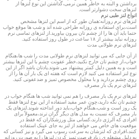
برداشتن و البته به خاطر همین نرمی،گذاشتن این نوع لنزها از
لنزهای سخت دشوارتر است.
انواع لنز طبی نرم
لنزهای نرم روزانه:همان طور که از اسم این لنزها مشخص
است،برای استفاده ی روزانه طراحی شده اند و شب ها موقع خواب
حتما باید آن ها را از چشم تان بیرون بیاورید.از لنزهای تماسی نرم
روزانه نباید بیشتر از ۱۸ ساعت در طول روز استفاده کنید.
لنزهای نرم طولانی مدت
از آن جایی که می توانید لنزهای نرم طولانی مدت را شب ها،هنگام
خواب،از چشم تان خارج نکنید،خطر عفونت چشم با این لنزها بیشتر
است و به همین دلیل کمتر پیشنهاد می شوند.یادتان باشد اگر از این
نوع لنز استفاده می کنید لازم است که هفته ای یک بار آن ها را از
روی چشم بردارید و با محلول مخصوص تمیز و ضدعفونی کنید.
لنزهای نرم یک بار مصرف
لنزهای نرم یک بار مصرف را هم نمی توانید شب ها هنگام خواب در
چشم تان نگه دارید،چون عمر مفید استفاده از این نوع لنزها فقط
یک روز است و شب،هنگام خواب،باید دور انداخته شوند.لنزهای یک
بار مصرف که نسبت به مدل های دیگر گران ترند،معمولاً برای
افرادی که آلرژی دارند،کسانی مثل ورزشکاران که فقط در
موقعیت های خاص می خواهند از لنز به جای عینک استفاده
کنند،افرادی که لنزشان به سرعت رسوب می گیرد و نیز کسانی که
به دلیل مشغله ی زیاد فرصت تمیز کردن لنزها را به صورت روزانه