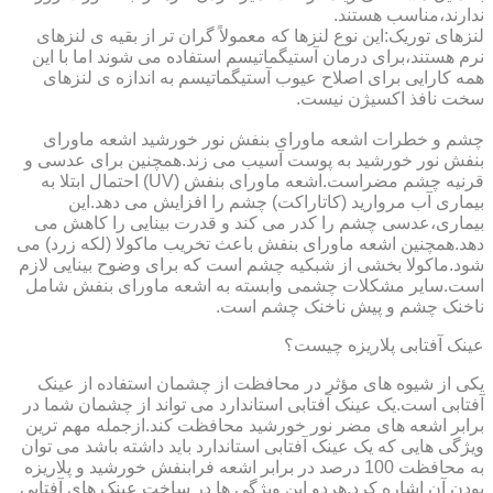
ندارند،مناسب هستند.
لنزهای توریک:این نوع لنزها که معمولاً گران تر از بقیه ی لنزهای
نرم هستند،برای درمان آستیگماتیسم استفاده می شوند اما با این
همه کارایی برای اصلاح عیوب آستیگماتیسم به اندازه ی لنزهای
سخت نافذ اکسیژن نیست.
چشم و خطرات اشعه ماورای بنفش نور خورشید اشعه ماورای
بنفش نور خورشید به پوست آسیب می زند.همچنین برای عدسی و
قرنیه چشم مضراست.اشعه ماورای بنفش (UV) احتمال ابتلا به
بیماری آب مروارید (کاتاراکت) چشم را افزایش می دهد.این
بیماری،عدسی چشم را کدر می کند و قدرت بینایی را کاهش می
دهد.همچنین اشعه ماورای بنفش باعث تخریب ماکولا (لکه زرد) می
شود.ماکولا بخشی از شبکیه چشم است که برای وضوح بینایی لازم
است.سایر مشکلات چشمی وابسته به اشعه ماورای بنفش شامل
ناخنک چشم و پیش ناخنک چشم است.
عینک آفتابی پلاریزه چیست؟
یکی از شیوه های مؤثر در محافظت از چشمان استفاده از عینک
آفتابی است.یک عینک آفتابی استاندارد می تواند از چشمان شما در
برابر اشعه های مضر نور خورشید محافظت کند.ازجمله مهم ترین
ویژگی هایی که یک عینک آفتابی استاندارد باید داشته باشد می توان
به محافظت 100 درصد در برابر اشعه فرابنفش خورشید و پلاریزه
بودن آن اشاره کرد.هردو این ویژگی ها در ساخت عینک های آفتابی