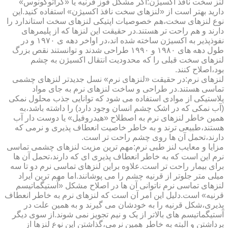
لنز سخت نافذ اکسیژن:اگر مشکل قوز قرنیه یا «کراتوکونوس»
دارید بهتر است از «لنزهای سخت نافذ اکسیژن» استفاده کنید.این
نوع لنزهای سخت،هم خصوصیات اپتیکی لنزهای سخت استاندارد را
دارند و هم راحت تر هستند.در حقیقت این لنزها که از پلیمرهای
نفوذپذیر به اکسیژن ساخته شده اند،در اواخر دهه ی ۱۹۷۰ و در
طول دهه های ۱۹۸۰ و ۱۹۹۰ طراحی شدند و توانستند نقص بزرگ
لنزهای سخت قبلی را که محدودیت انتقال اکسیژن به چشم
بود،اصلاح کنند.
لنزهای نرم:در حقیقت «لنزهای نرم» نسل جدیدتر لنزهای چشمی
تماسی هستند.در طراحی و ساخت لنزهای نرم به جای مواد
پلاستیکی از موادی استفاده می شود که توانایی جذب محلول نمکی
(آب نمکی که در اشک چشم انسان وجود دارد) را داشته باشد،به
همین خاطر لنزهای نرم به اصطلاح «هیدروفیل» یا دوست دار آب
هستند،طبیعی ترند و به خاطر خاصیت انعطاف پذیری و نرمی که
دارند،تحمل آن ها روی چشم راحت تر است.
مزایا و معایب لنز طبی نرم:مهم ترین مزیت لنزهای چشمی تماسی
نرم این است که به خاطر انعطاف پذیری ای که دارند،تحمل آن ها
برای بیمار راحت تر است.علاوه براین لنزهای تماسی نرم دو تا سه
میلی متر جلوتر از قرنیه چشم را می پوشانند.اما مهم ترین ایراد
لنزهای تماسی نرم ناتوانی آن ها در اصلاح مشکل «آستیگماتیسم
قرنیه» است.دلیل این امر آن است که لنزهای نرم به خاطر انعطاف
پذیری،شکل قرنیه را به خودشان می گیرند و به همین علت در
آستیگماتیسم های بالاتر از یک و نیم تجویز نمی شوند.از سوی دیگر
برداشتن و البته به خاطر همین نرمی،گذاشتن این نوع لنزها از