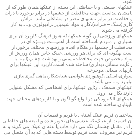
شود.
عینکهای صنعتی و یا حفاظتی:این دسته از عینکها،همان طور که از
نامشان پیداست،جهت محافظت از چشمها در برابر برخورد با ذرات
و حفاظت در برابر تابشهای مضر در مشاغلی مانند : تراش
کاری(سنگ – فلزات)،کار با مواد شیمیایی،رادیولوژی و…،به کار
گرفته می شوند
عینکهای ورزشی:این گونه عینکها،که هنوز فرهنگ کاربرد آن برای
بسیاری از مـردم ناشناخته است،از اهمیـــت ویـــژه ای در
محافظت از چشمها در هنگام انجام ورزشهای مختلف برخوردار
است.به­گونه ای که برای هر ورزشی،عینک خاص همان ورزش از
مواد مخصوص جهت محافظت،ایمنی و بهداشت چشم،(البته با
رعایت مسائل دیداری) ساخته شده است.کاربرد این عینکها برای
بازیهای میدانی،دوچرخه
سواری،اسکی،کوهنوردی،غواصی،شنا،شکار،ماهی گیری،بازی
بیلیارد و… می باشد.
عینکهای سمعک دار:این عینکها،برای اشخاصی که مشکل شنوایی
دارند بکار می رود.
عینکهای الکترونیکی:در انواع گوناگون و با کاربردهای مختلف جهت
نابینایان،ساخته شده است.
ساختمان فریم عینک:آشنایی با فریم و قطعات آن
آن قسمت از عینک،که عدسی های تجویز شده ویا تیغه های حفاظتی
را در مقابل چشمان نگه می دارد،قاب یا بدنه ی عینک می گویند و به
فریم نیز معروف است.فریم،توسط دسته هایی که به آن متصل می