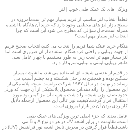
ویژگی های یک عینک طبی خوب | لنز
قطعاً انتخاب لنز مناسب از فریم بسیار مهم تر است.امروزه در
سطح بازار لنز های مختلفی وجود دارد که خرید آن ها،گاه با اشتباه
همراه است.حال سؤالی که مطرح می شود این است که چرا
انتخاب لنز بسیار مهم است؟
هنگام خرید عینک شما فریم را انتخاب می کنید،انتخاب صحیح فریم
از جهت زیبایی و راحتی فرد هنگام استفاده از آن ضروری است.اما
لنز بسیار مهم تر است زیرا به طور مستقیم با چهار عامل یعنی
ظاهر،زیبایی،ایمنی و بینایی،سروکار دارد.
در قدیم از عدسی شیشه ای استفاده می شد،اما شیشه بسیار
سنگین بوده و همچنین به راحتی شکسته و به چشم آسیب می
رساند.در نهایت در سال ۱۹۴۷ شرکت توانست نسخه پلاستیکی از
این محصول را ارائه دهد.این محصول پلاستیکی از آن جهت که وزنی
حدود نصف وزن شیشه را داشت و هزینه آن نیز کمتر بود مورد
استقبال قرار گرفت.کیفیت نور عالی این محصول ازجمله دلایل
کاربردی بودن آن در بازار امروزی است.
عامل بعدی که جزء اصلی ترین ویژگی های عینک طبی
است،مقاومت در برابر اشعه UV در هر دو نوع A و B می
باشد.قطعاً قرار گرفتن در معرض تابش اشعه نور فرابنفش (UV) در