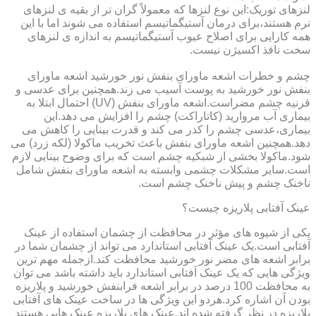
لنزهای توریک:این نوع لنزها که معمولاً گران تر از بقیه ی لنزهای
نرم هستند،برای درمان آستیگماتیسم استفاده می شوند اما با این
همه کارایی برای اصلاح عیوب آستیگماتیسم به اندازه ی لنزهای
سخت نافذ اکسیژن نیست.
چشم و خطرات اشعه ماورای بنفش نور خورشید اشعه ماورای
بنفش نور خورشید به پوست آسیب می زند.همچنین برای عدسی و
قرنیه چشم مضراست.اشعه ماورای بنفش (UV) احتمال ابتلا به
بیماری آب مروارید (کاتاراکت) چشم را افزایش می دهد.این
بیماری،عدسی چشم را کدر می کند و قدرت بینایی را کاهش می
دهد.همچنین اشعه ماورای بنفش باعث تخریب ماکولا (لکه زرد) می
شود.ماکولا بخشی از شبکیه چشم است که برای وضوح بینایی لازم
است.سایر مشکلات چشمی وابسته به اشعه ماورای بنفش شامل
ناخنک چشم و پیش ناخنک چشم است.
عینک آفتابی پلاریزه چیست؟
یکی از شیوه های مؤثر در محافظت از چشمان استفاده از عینک
آفتابی است.یک عینک آفتابی استاندارد می تواند از چشمان شما در
برابر اشعه های مضر نور خورشید محافظت کند.ازجمله مهم ترین
ویژگی هایی که یک عینک آفتابی استاندارد باید داشته باشد می توان
به محافظت 100 درصد در برابر اشعه فرابنفش خورشید و پلاریزه
بودن آن اشاره کرد.هردو این ویژگی ها در ساخت عینک های آفتابی
پلاریزه در نظر گرفته شده اند.عینک های پلاریزه عینک هایی هستند