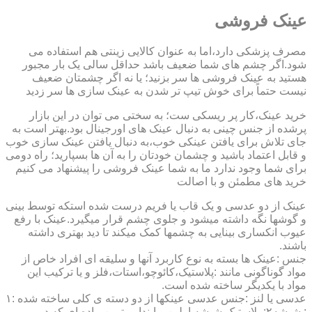
عینک فروشی
مصرف پزشکی دارد،اما به عنوان کالایی زینتی هم استفاده می
شود.اگر چشم های شما ضعیف باشد حداقل سالی یک بار مجبور
هستید به عینک فروشی ها سر بزنید؛ یا نه اگر چشمتان ضعیف
نیست حتماً برای خوش تیپ تر شدن به عینک سازی ها سر زدید
خرید عینک،کار پر ریسکی ست؛ به سختی می توان در این بازار
پرشده از جنس چینی به دنبال عینک های اورجینال بود.بهتر است به
جای تلاش برای یافتن عینکی خوب،به دنبال یافتن عینک سازی خوب
و قابل اعتماد باشید و چشمان خودتان را به آن ها بسپارید؛ راه دومی
برای شما وجود ندارد ما به شما عینک فروشی را پیشنهاد می کنیم
خرید های مطمئن و با اصالت
عینک از دو عدسی و یک قاب یا فریم درست شده استکه توسط بینی
و گوشها نگه داشته میشود و جلوی چشم قرار میگیرد.عینک با رفع
عیوب انکساری بینایی به چشمها کمک میکند تا دید بهتری داشته
باشند.
جنس :عینک ها بسته به نوع کاربرد آنها و سلیقه ای افراد خاص از
مواد گوناگونی مانند :پلاستیک،کائوچو،استات،فلز و یا ترکیب این
مواد با یکدیگر ساخته شده است.
عدسی یا لنز :جنس عدسی عینکها از دو دسته ی کلی ساخته شده :۱
: شیشه۲: پلاستیک شیشه اولین و ابندایی ترین ماده ای که در