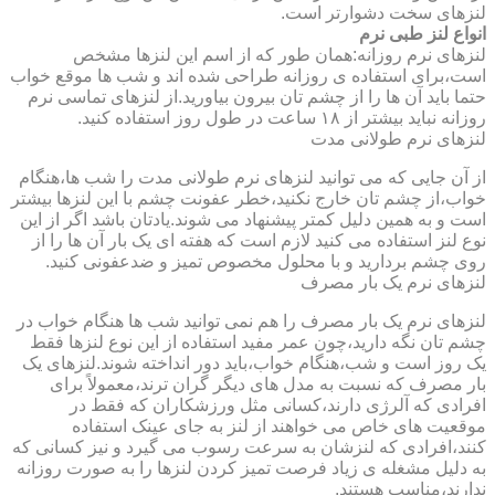
لنزهای سخت دشوارتر است.
انواع لنز طبی نرم
لنزهای نرم روزانه:همان طور که از اسم این لنزها مشخص
است،برای استفاده ی روزانه طراحی شده اند و شب ها موقع خواب
حتما باید آن ها را از چشم تان بیرون بیاورید.از لنزهای تماسی نرم
روزانه نباید بیشتر از ۱۸ ساعت در طول روز استفاده کنید.
لنزهای نرم طولانی مدت
از آن جایی که می توانید لنزهای نرم طولانی مدت را شب ها،هنگام
خواب،از چشم تان خارج نکنید،خطر عفونت چشم با این لنزها بیشتر
است و به همین دلیل کمتر پیشنهاد می شوند.یادتان باشد اگر از این
نوع لنز استفاده می کنید لازم است که هفته ای یک بار آن ها را از
روی چشم بردارید و با محلول مخصوص تمیز و ضدعفونی کنید.
لنزهای نرم یک بار مصرف
لنزهای نرم یک بار مصرف را هم نمی توانید شب ها هنگام خواب در
چشم تان نگه دارید،چون عمر مفید استفاده از این نوع لنزها فقط
یک روز است و شب،هنگام خواب،باید دور انداخته شوند.لنزهای یک
بار مصرف که نسبت به مدل های دیگر گران ترند،معمولاً برای
افرادی که آلرژی دارند،کسانی مثل ورزشکاران که فقط در
موقعیت های خاص می خواهند از لنز به جای عینک استفاده
کنند،افرادی که لنزشان به سرعت رسوب می گیرد و نیز کسانی که
به دلیل مشغله ی زیاد فرصت تمیز کردن لنزها را به صورت روزانه
ندارند،مناسب هستند.