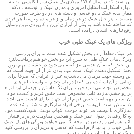
این است که در سال ۱۷۲۷ میلادی یک عینک ساز انگلیسی ؛به نام
ادوارد اسکارلت استایل امروزی و مدرن عینک را توسعه داد،که
همان بدنه عینک با دو عدسی و دسته های در دو طرف صورت
هستند.به هر حال عینک در هر زمان و از هر ماده و توسط هر فردی
که ساخته شده باشد؛به یکی از ابزاری ترین و کاربردی ترین وسایل
رفع نیازهای انسان درامده است.
ویژگی های یک عینک طبی خوب
هر عینک قطعاً از دو بخش تشکیل شده است.ما برای بررسی
ویژگی های عینک طبی به شرح این دو بخش خواهیم پرداخت.لنز:
این بخش که به آن عدسی نیز گفته می شود،در حقیقت مهم ترین
بخش تشکیل دهنده عینک است.مهم بودن لنز از آن جهت است که
این وسیله جهت درمان می باشد.(به غیر از افرادی که صرفاً برای
زیبایی از آن استفاده می کنند) درمان چشم به واسطه لنز های
مخصوص انجام می شود فریم: برای نگه داشتن و چیدمان این لنز ها
بر رو چشم،نیاز به قابی مخصوص است.جنس فریم و کیفیت مواد
آن بسیار مهم است.جنس فریم از آن جهت دارای اهمیت می باشد
که ممکن است با پوست برخی افراد سازگاری نداشته باشد.عدم
سازگاری با پوست می تواند موجب التهاب پوستی شود.کیفیت مواد
به کاررفته،در طول عمر عینک و همچنین مقاومت در برابر فشار
تأثیر بسزایی دارد.پس در نتیجه اگر می خواهید ویژگی های یک عینک
طبی خوب را بدانید لازم است که عدسی و فریم آن را بررسی کنید
و یک تعادل میان این دو ایجاد نمایید.