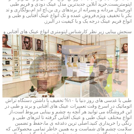
اپتومتریست,خرید آنلاین جدیدترین مدل عینک دودی و فریم طبی
اورجینال مردانه و پسرانه از برندهای ری بن،اچ اند ام،بولگاری و تد
بکر با تخفیف ویژه,فروش عمده و تک انواع عینک آفتابی و طبی و
انواع فریم عینک درجه یک و با کیفیت در البرز,
سنجش بینایی زیر نظر کارشناس
اپتومتری انواع عینک های آفتابی و
طبی با عدسی های روز دنیا با ۱۰% تخفیف با داشتن دستگاه تراش
اتوماتیک در اسرع وقت تعمیرات عینک های آفتابی و برند و طبی در
این فروشگاه می توانید هر آنچه به چشم و بینایی مربوط است،از
انواع مختلف عینک طبی و عینک آفتابی گرفته تا لنزهای طبی و
رنگی را خریداری کنید.اصلی ترین دغدغه ی ما،حفظ و تضمین
سلامت چشم های شماست و به همین خاطر تمامی محصولاتی که