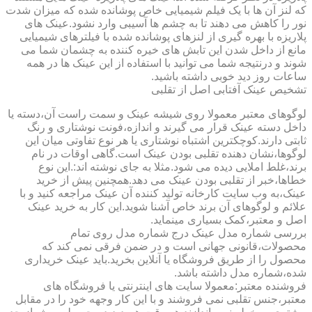
که لنز آن ها با یک فیلم شیمیایی خاص پوشانده شده که میزان شدت
نور را کاهش می دهند تا به چشم ها آسیبی وارد نشود.عینک های
پلاریزه با بهره گیری از لنزهای پوشانده شده با فیلترهای شیمیایی
مانع از داخل شدن این تابش های خیره کننده به چشمان شما می
شوند و درنتیجه شما می توانید با استفاده از این عینک ها در همه
ساعات روز دید خوبی داشته باشید.
تشخیص عینک آفتابی اصل از تقلبی
لوگوهای معتبر معمولا روی شیشه عینک و سمت راست آن،دسته یا
داخل دسته عینک قرار می گیرند و اندازه،فونت نوشتاری و رنگ
ثابتی دارند.کوچکترین اشتباه نوشتاری یا هر نوع تفاوتی میان این
لوگوها،نشان دهنده تقلبی بودن عینک است.گاهی اوقات در نام
برند،غلط املایی دیده می شود.مثلا به جای نوشته اند:.این نوع
خطاها،خبر از تقلبی بودن عینک می دهد.همچنین پیش از خرید
عینک،به وب سایت کارخانه تولید کننده آن عینک مراجعه کنید و با
علائم و لوگوهای آن برند خاص آشنا شوید.این کار به خرید عینک
اصل و معتبر،کمک بسیاری مینماید.
بررسی شماره مدل عینک درج شماره مدل روی تمام
محصولات،قانونی جهانی است و در ضمن فرقی نمی کند که
محصول را از طریق فروشگاه یا آنلاین بخرید.باید عینک خریداری
شده،شماره مدل داشته باشد.
فروشنده معتبر:معمولا سایت های اینترنتی یا فروشگاه های
معتبر،جنس تقلبی نمی فروشند و با این کار وجهه خود را در مقابل