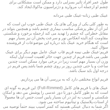
طول عمر افراد تأثیر بسزایی دارد و ممکن است مشکلاتی برای
چشم او ازجمله آب مروارید و دژنراسیون ماکولا،ایجاد کند.
عینک طبی زنانه-عینک طبی مردانه
به طور کلی یکی از ویژگی های یک عینک طبی خوب این است که
لنز آن از نظر پزشکی مناسب بیماری چشم باشد و همچنین بتواند در
مقابل خطراتی که چشم را تهدید می کند ازجمله برخورد و شکستی
مقاومت کند.البته انعکاس نور و سرعت پخش آن نیز بسیار مهم
است که هنگام خرید عینک باید درباره این موضوعات از فروشنده
سؤال کنید.
فریم:عینک طبی نیمه فریم قاب عینک عامل مهم دیگر برای عینک
طبی می باشد.فریم از چندین جهت حائز اهمیت است.اول اینکه
وزن آن بسیار مهم است زیرا در برخی موارد ممکن است چندین
ساعت و یا حتی چندین روز بر روی چشم شما باشد.پس فریم در
درجه اول باید سبک باشد.
فریم انواع مختلفی دارد که به بررسی آن ها می پردازیم.
عینک های با فریم های کامل (Full-Rimmed): این فریم به گونه ای
است که به طور کامل دور تا دور عدسی را پوشش می دهد و امکان
شکستی و آسیب به لنز در آن بسیار پایین است.جنس آن ها معمولاً
از استات،پلاستیک و تیتانیوم ساخته می شود.
اگر شما به دنبال عینکی هستید که کمتر آسیب ببیند حتماً توصیه می