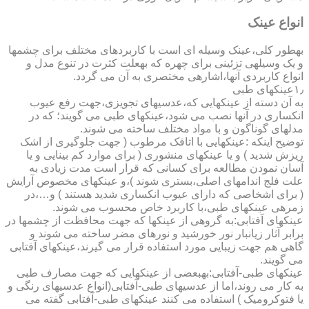
انواع عینک
به­طور کلی،عینک وسیله ای است با کاربردهای مختلف برای چشمها
و یک وسیله­ی تزئینی برای چهره که به­علت کثرت در تنوع مدل و
انواع کاربردی آنها،اشاره­ی مختصری به آن می گردد.
۱٫عینکهای طبی
به آن دسته از عینکهایی که،عدسیهای تجویزی،جهت رفع عیوب
انکساری در آنها نصب می شود،عینکهای طبی می گویند؛ که در
مدلهای گوناگون و با مواد مختلف ساخته می شوند.
توضیح اینکه :عینکهایی با اتاقک مرطوب ( جهت جلوگیری از اشک
ریزش شدید ) و یا عینکهای منشوری ( برای موارد کم بینایی و یا
آسان نمودن مطالعه برای کسانی که قرار است مدت زیادی به
علت فلج اندامهای اصلی،بستری شوند )،و عینکهای مخصوص آرایش
( برای اشخاصی که دارای عیوب انکساری شدید هستند ) و…،در
زمره­ی عینکهای طبی،با کاربرد خاص محسوب می شوند.
عینکهای آفتابی:به گروهی از عینکها که جهت محافظت از چشمها در
برابر آثار زیانبار نور خورشید و نورهای مضر ساخته می شوند و
گاهی هم جهت زیبایی مورد استفاده قرار می گیرند،عینکهای آفتابی
می گویند.
عینکهای طبی-آفتابی:به­بعضی از عینکهایی که جهت مصارف طبی
به کار می روند،اما از عدسیهای طبی-آفتابی(انواع عدسیهای رنگی و
یا فتوکرومیک ) استفاده می کنند عینکهای طبی-آفتابی گفته می