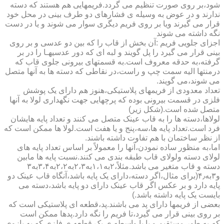
شود،بر روی صورت تنظیم می گردد.فریمهایی هم هستند که دسته
ندارند و در عوض به وسیله ی فشارهای دو طرف بینی در محل خود
قرار می گیرند ویا بر روی فریم دیگری سوار می شوند و یا در دست
نگه داشته می شوند
اجزای جلویی فریم :آن بخش از قاب را که بین دو عدسی و بر روی
بینی قرار می گیرد را پل گویند و لبه ای که دور عدسیهـا را در بر
گرفته،به حدقه معروف است.به قسمتهای بیرونی جلوی قاب که
درمنتها الیه سمت چپ و راست،در نقاطی که دسته ها به آنها متصل
می شوند،می گویند.
تعداد معدودی از فریمهای پلاستیکی،هنوز هم دارای یک پوشش
فلزی در قسمت بیرونی بوده که پرچهایی جهت نگهداری لولا به آنها
متصل شده است.(شکل زیر)
لولاها،دسته ها را به قاب عینک متصل می کنند و تعداد پایه هایشان
فرد است.تعداد پایه ها،سه،پنج و یا هفت است.لولا ها ممکن است که
از نظر ساختمان با هم تفاوت داشته باشند.
اما،به منظور ساده نمودن،آنها را معمولاً بر اساس تعداد پایه های
لولای دسته ولولای قاب طبقه بندی می کنند.نسبت پایه ها مابین
دسته و قاب متغیر می باشد.مثلاً،۲به۱،۱به۲،۳به۲،۲به۳،۴به۳
و۳به۴٫(برای مثال،اگر دسته،دارای یک پایه باشد،آنگاه قاب عینک دو
پایه دارد و بر عکس اگر قاب عینک دارای دو پایه باشد،دسته می
بایست یک پایه داشته باشد.)
بعضی از فریمها دارای پد می باشند.پد،قطعه ای پلاستیکی است که
بر روی بینی قرار می گیرد،تا فریم را نگه دارد.پدها ممکن است
که،به طور مستقیم و یا با واسطه ی یک قطعه ی فلزی که به بازوی