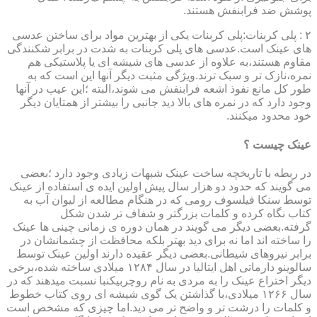
پوشش ضد فرابنفش هستند.
۲ : پلی کربنات:پلی کربنات یکی از بهترین مواد برای ساختن عدسی
های عینک است.عدسی های پلی کربنات به شدت در برابر شکنندگی
مقاوم هستند،به علاوه از عدسی های شیشه ای یا پلاستیکی هم
نمره،نازک تر و سبک ترند.ویژگی مثبت دیگر آنها این است که به
طور کل مانع نفوذ اشعه فرابنفش می شوند،البته ؛این عیب در آنها
وجود دارد که در نمره های بالا دید جانبی را بیشتر از همتایان دیگر
خود محدود میکنند.
عینک چیست ؟
در ربطه با تاریخچه ساخت عینک شبهات زیادی وجود دارد ؛بعضی
می گویند که حدود دو هزار سال پیش اولین ایده ی استفاده از عینک
توسط سنکا فیلسوف رومی که در هنگام مطالعه از لیوان آب به
کتاب نگاه کرده و کلمات بزرگتر و شفاف تر شدن شکل
گرفته.بعضی دیگر می گویند در همان دوره ی زمانی چینی ها عینک
را ساخته اند اما نه برای دید بهتر بلکه محافظت از چشمانشان در
برابر نیروهای شیطانی.بعضی دیگر عقیده دارند اولین عینک توسط
سالوینو دارماتی اهل ایتالیا در سال ۱۲۸۴ میلادی ساخته شده،برخی
دیگر اختراع عینک را به مردی به نام روچربیکنبا نسبت میدهند که در
سال ۱۲۶۶ میلادی،با گذاشتن یک گوی شیشه ای روی کتاب خطوط
و کلمات را درشت تر و واضح تر می دید.اما چیزی که مشخص است