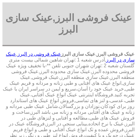
عینک فروشی البرز,عینک سازی
البرز
عینک فروشی البرز
,
عینک سازی البرز
عینک فروشی در البرز
,
عینک
سازی در البرز
,آدرس شعبه 1 :تهران شاهین شمالی بیست متری
گلستان شعبه 2 :تهران شهران جنوبی تلفن **-با تخفیف ویژه عینک
فروشی محدوده البرز,عینک سازی محدوده البرز,عینک فروشی
منطقه البرز,عینک سازی منطقه البرز,عینک فروشی,عینک
سازی,انواع عینک های آفتابی و طبی زنانه و مردانه و فریم عینک
طبی,خرید عینک خود را آسان،سریع و ایمن در سراسر ایران با عینک
تجربه کنید.فروشگاه اینترنتی عینک انواع عینک آفتابی،عینک
طبی،عدسی،و لنز های تماسی,فروش انواع عینک های استاندارد
روز برای کودکان،نوزادان و بزرگسالان.شامل عینک طبی مردانه و
زنانه و عینک های آفتابی مردانه و زنانه می باشد البرز,ساخت و
فروش عینک های طبی،مطالعه و آفتابی و لنزهای طبی در
البرز,عینک با نرخ اتحاده,بینایی سنجی در البرز,فروشگاه عینک در
البرز,فروش عمده و تک انواع عینک آفتابی و طبی و انواع فریم
عینک درجه یک و با کیفیت,فروش انواع لنز طبی و رنگی زیر نظر