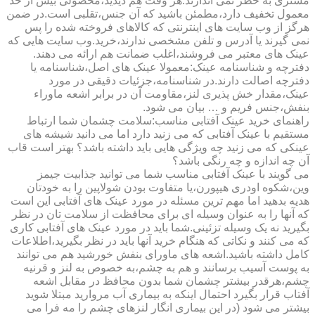
مشتری به خطر نمی اندازند.هر وقت هم دیدید،محصولی بیش از حد
معمول تخفیف دارد،مطمئن باشید که آن جنس،تقلبی است.در ضمن
هرگز از وب سایت های اینترنتی که کالاهای فروخته شده را پس
نمی گیرند یا آدرس و تلفن مشخصی ندارند،خرید.وب سایت هایی که
عینک های معتبر می فروشند،اغلب ضمانت هم ارائه می دهند.
دفترچه و شناسنامه عینک:معمولا عینک های اصل،شناسنامه یا
دفترچه اصالت دارند.در شناسنامه،جزئیات دقیقی در مورد
عینک،مقدار خش پذیری لنز،مقاومت آن در برابر اشعه ماوراء
بنفش،جنس فریم و … بیان می شود.
راهنمای خرید عینک آفتابی مناسب:سلامت چشمان شما ارتباط
مستقیم با عینک آفتابی که می زنید دارد اما می دانید شیشه های
عینکی که می زنید چه ویژگی هایی باید داشته باشد؟ بهتر است قاب
آن چه اندازه و چه رنگی باشد؟
می گویند با عینک آفتابی مناسب شما می توانید جذابیت جیمز
وین،شکوه اودری هیپورن،یا متفاوت بودن شولاپین را به خودتان
هدیه بدهید اما مهم ترین مسئله در مورد عینک های آفتابی این است
که آنها را به عنوان وسیله ای برای محافظت از سلامت تان در نظر
بگیرید نه یک وسیله تزئینی.شما باید در مورد عینک های آفتابی کاری
که می کنند و نکاتی که هنگام خرید آنها باید در نظر بگیرید،اطلاعات
کامل داشته باشید.اشعه های ماورای بنفش خورشید هم می توانند
به پوست آسیب برسانند و هم به چشم،به خصوص به لنز و قرنیه
چشم،هرقدر بیشتر چشمان شما بدون محافظ در مقابل اشعه
آفتاب قرار بگیرد احتمال اینکه به بیماری آب مروارید مبتلا شوید
بیشتر می شود (در این بیماری انگار لنزهای چشم را مه فرا می