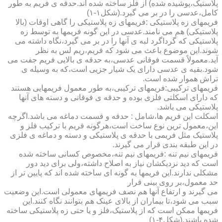
پلاستیک،پوشیده شده) از فلز ساخته شده اند.حدقه ی فریم به طور
کامل،عدسی را در بر می گیرد.(شکل۱-۱)
فریمهای زه پلاستیکی :فریمهای زه پلاستیکی را گاهی اوقات (بالا
پلاستیکی) هم می نامند.عدسی در این گونه فریمها به توسط زه
پلاستیکی که گرداگرد لبه ی آنها را در بر می گیرد،نگاه داشته می
شوند.این موضوع باعث می شود که فریم،ریم لس به نظر
آید.معمولاً قسمت فوقانی عدسی،به حدقه ی بالایی فریم جفت می
شود.بقیه ی عدسی دارای یک شیار جزیی است،که به وسیله ی
تراش هموار شده است.
فریمهای ترکیبی:فریمهای ترکیبی،به طور معمول فریمهایی هستند
که دارای اسکلتی فلزی بوده و حدقه ی فوقانی و دسته های آنها
پلاستیکی می باشد.
اسکلت این فریم ها،شامل : حدقه و قسمت دماغه می باشد.اگرچه
این،معمول ترین نوع ساخت است،هرگونه فریم با ترکیب فلز و
پلاستیک مثل فریمی با حدقه ی پلاستیکی و دسته و دماغه ی فلزی
در این طبقه بندی قرار می گیرند.
فریمهای نیم تنه :فریمهای نیم تنه،مخصوص کسانی ساخته شده
است که دید نزدیکشان نیاز به اصلاح داشته،ولی برای دید دور
مشکلی ندارند.این فریمها به گونه ای ساخته شده اند که پایین تر از
حد معمول،بر روی بینی قرار
می گیرند و ارتفاع آنها هم نصف فریمهای معمولی است.این وضعیت
سبب می شود،تا بیماران از بالای عینک هم بتوانند نگاه کنند.این
فریمها ممکن است که از پلاستیک،فلز و یا حتی زه پلاستیکی ساخته
شده باشند.(شکل۴-۱)