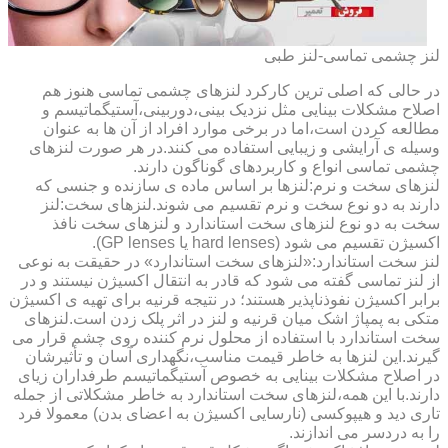
لنز چشمی تماسی-لنز طبی
در حالی که اصلی ترین کارکرد لنزهای چشمی تماسی هنوز هم
اصلاح مشکلات بینایی مثل نزدیک بینی،دوربینی،آستیگماتیسم و
مطالعه کردن است،اما در برخی موارد افراد از آن ها به عنوان
وسیله ی آرایشی و زیبایی استفاده می کنند.در هر صورت لنزهای
چشمی تماسی انواع و کاربردهای گوناگون دارند.
لنزهای سخت و نرم:لنزها بر اساس ماده ی سازنده و جنسی که
دارند به دو نوع سخت و نرم تقسیم می شوند.لنزهای سخت:لنز
سخت به دو نوع لنزهای سخت استاندارد و لنزهای سخت نافذ
اکسیژن تقسیم می شود (hard lenses یا GP lenses).
لنز سخت استاندارد:«لنزهای سخت استاندارد» در حقیقت به نوعی
از لنز تماسی گفته می شود که قادر به انتقال اکسیژن نیستند و در
برابر اکسیژن نفوذناپذیر هستند؛ در نتیجه قرنیه برای تهیه ی اکسیژن
متکی به پمپاژ اشک میان قرنیه و لنز در اثر پلک زدن است.لنزهای
سخت استاندارد با استفاده از محلول نرم کننده روی چشم قرار می
گیرند.این لنزها به خاطر قیمت مناسب،نگهداری آسان و تأثیرشان
در اصلاح مشکلات بینایی به خصوص آستیگماتیسم طرفداران زیای
دارند.با این همه،لنزهای سخت استاندارد به خاطر مشکلاتی از جمله
تاری دید و هیپوکسی (نارسایی اکسیژن به اعضای بدن) معمولا فرد
را به دردسر می اندازند.