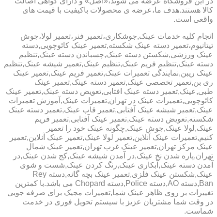
در این فروشگاه عرضه می شوند،«اصل» و دارای گواهی اصالت
کالا هستند.هدف ما،عرضه ی محصولات باکیفیت با قیمت های
واقعی است.
انجام کلیه خدمات عینک,جوشکاری،تعمیر فنر،تعمیر لولا،جوش
تیتانیوم،تعمیر دسته عینک شکسته,تعمیر عینک کائوچویی,دسته
عینک ورزشی,شکستن دسته عینک,چسباندن دسته عینک,تنظیم
دسته عینک,تنظیم فریم عینک,تنظیم عینک,تعمیر شیشه عینک,تنظیم
عینک ریبن,نمایندگی تعمیرات عینک,تعمیر فریم عینک,تعمیر عینک
ری بن,تعمیر تخصصی عینک,تعمیر دسته عینک,تعمیر عینک
طبی,عینک,تعمیر دسته عینک افتابی,تعویض دسته عینک,تعمیر عینک
کائوچویی,تعمیرات عینک در تهران,تعمیرات عینک,آموزش تعمیرات
عینک,تعمیر شیشه عینک آفتابی,تعمیر قاب عینک,تعمیر دسته عینک
شکسته,تعویض دسته عینک,تعمیر عینک آفتابی,تعمیر فریم
عینک,لولا عینک,جوش عینک,چگونه عینک خود را تعمیر
کنیم,تعمیرات عینک آنلاین,تعمیر لولا عینک,تعمیر عینک آنلاین,تعمیر
عینک مرکز تهران,تعمیر عینک غرب تهران,تعمیر عینک شمال
تهران,پاره شدن نخ عینک,در آمدن شیشه عینک,کج شدن عینک,در
آمدن دسته عینک,آبکاری عینک,رنگ کردن عینک,شست و شوی
عینک,شکستن عینک فلزی,تعمیر عینک بچه گانه,دسته Rey
Ban,دسته AO,دسته Police,دسته Chopard می باشد.با کمترین
تغییرات بر روی ظاهر عینک شما,تعمیرات مجیک برای صرفه جویی
در وقت شما مشتریان عزیز با سیستم تحویل فوری در خدمت
شماست.