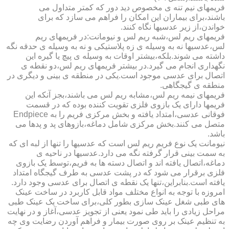
فریمهای نیم تنه ی مخصوص دید دور که کمتر متداول می
باشند،برای بیماران این امکان را فراهم می سازد که برای
خواندن،از زیر عدسیها نگاه کنند.
فریمهای ریم لس،شبه ریم لس و نیومانت:در فریمهای ریم
لس،عدسیها نه به وسیله ی زه پلاستیکی و نه به وسیله ی حدقه نگه
داشته می شوند.بلکه،بیشتر اوقات به وسیله ی پیچ یا گیره این
نگهداری انجام می گیرد.در بیشتر فریمهای ریم لس،دو نقطه ی
اتصال برای عدسی موجود است.یکی در منطقه ی بینی و دیگری در
منطقه ی گیجگاهی.
فریمهای نیمه ریم لس،مشابه ریم لس می باشند،بجز آنکه این
فریمها دارای یک بازوی فلزی تقویت کننده بوده که در قسمت
فوقانی عدسی،امتداد یافته و بخش مرکزی فریم را به Endpiece
متصل می کنند.بخش مرکزی شامل دماغه،بازوهای پد و پدها می
باشد.
نیومانت یک نوع فریم ریم لس است که عدسیها را تنها از لبه ای که
به سمت بینی قرار گرفته نگه می دارد.عدسیها در ناحیه ی
دماغه،اتصال یافته اند و اتصال دسته ها به فریم،توسط یک بازوی
فلزی برقرار می شود که در پشت عدسی به طرف گیجگاه امتداد
یافته است.بنابراین،تنها یک نقطه ی اتصال برای عدسی وجود دارد.
امروزه با توجه به انواع مختلف مواد قابل کاربرد در ساخت عینک
های طبی شغل عینک سازی بطور کلی،برای ساخت یک عینک طبی
مراحل زیادی را باید طی نمود یعنی از تجویز عدسی،آغاز و در نهایت
به تنظیم عینک بر روی صورت بیمار و فراهم آوردن رضایت وی چه