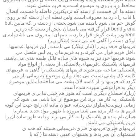
محافظ و یا بازوی پد موسوم است،به فریم متصل شوند.
دسته ها :آن قسمت از دسته که نزدیکترین فاصله با قسمت اتصال
با قاب را دارد،به معروف است.اولین نقطه ای از دسته که بر روی
گوش خم می شود نامیده می شود.بخشی از دسته را که مابین butt
end و bend قرار گرفته می نامند.آن بخش از دسته که در زیر
bendودر پشت گوش قرار دارد،به نامهای l معروف می باشد.پایه ی
لولای دسته را گاهی هم می نامند.(شکل زیر)
فریمهای فاقد ریم را (مان تینگز) می نامند.در این فریمها،عدسیها
داخل فریم قرار می گیرند،و به فریم های ریم لس متصل می
شوند.فریمها خود نیز به شیوه های ساده قابل طبقه بندی می باشند.
فریمهای پلاستیکی:فریمهای پلاستیکی،از بعضی از انواع مواد
پلاستیکی ساخته می شوند.فریمهای پلاستیکی را گاهی به فریمهای
کاسه لاک پشتی نسبت می دهند و این موضوع،به زمانی باز می
گردد که فریمها را از کاسه لاک پشت می ساختند.اما،این موضوع
دیگر به فراموشی سپرده شده است.
(زیل)،اصطلاح دیگری است که هنوز هم خیلی ها برای فریمهای
پلاستیکی به کار می برند.این موضوع از آنجا ناشی می شود که
زمانی زیلونیت(سلولز نیتریت)به عنوان ماده ای رایج جهت این گونه
فریم ها به کار برده می شد.امروزه با ظهور مواد جدید بسیار،یا
همان نام ماده ی پلاستیک را به کار می برند و یا به طور ساده آن را
فریم پلاستیکی می نامند.
فریمهای فلزی:فریمهای فلزی،فریمهایی هستند که همه ی
قسمتهای آن بجز پدها و بخشهای عقبی دسته ها ( که با