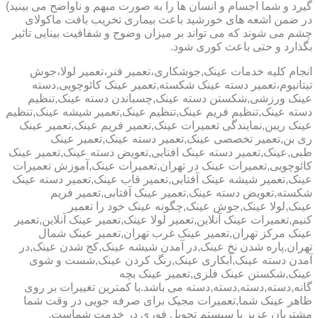
گیرد و شما اجسام و انسان ها را به صورت مبهم و ناواضح می بینید)
در ضمن اشعه های خورشید باعث بیماری تخریب بافت ماکولای
چشم می شوند که می تواند بر میزان وضوح و شفافیت بینایی تاثیر
بگذارد و حتی باعث کوری شود.
انجام کلیه خدمات عینک,جوشکاری،تعمیر فنر،تعمیر لولا،جوش
تیتانیوم،تعمیر دسته عینک شکسته,تعمیر عینک کائوچویی,دسته
عینک ورزشی,شکستن دسته عینک,چسباندن دسته عینک,تنظیم
دسته عینک,تنظیم فریم عینک,تنظیم عینک,تعمیر شیشه عینک,تنظیم
عینک ریبن,نمایندگی تعمیرات عینک,تعمیر فریم عینک,تعمیر عینک
ری بن,تعمیر تخصصی عینک,تعمیر دسته عینک,تعمیر عینک
طبی,عینک,تعمیر دسته عینک افتابی,تعویض دسته عینک,تعمیر عینک
کائوچویی,تعمیرات عینک در تهران,تعمیرات عینک,آموزش تعمیرات
عینک,تعمیر شیشه عینک آفتابی,تعمیر قاب عینک,تعمیر دسته عینک
شکسته,تعویض دسته عینک,تعمیر عینک آفتابی,تعمیر فریم
عینک,لولا عینک,جوش عینک,چگونه عینک خود را تعمیر
کنیم,تعمیرات عینک آنلاین,تعمیر لولا عینک,تعمیر عینک آنلاین,تعمیر
عینک مرکز تهران,تعمیر عینک غرب تهران,تعمیر عینک شمال
تهران,پاره شدن نخ عینک,در آمدن شیشه عینک,کج شدن عینک,در
آمدن دسته عینک,آبکاری عینک,رنگ کردن عینک,شست و شوی
عینک,شکستن عینک فلزی,تعمیر عینک بچه
گانه,دسته,دسته,دسته,دسته می باشد.با کمترین تغییرات بر روی
ظاهر عینک شما,تعمیرات مجیک برای صرفه جویی در وقت شما
مشتریان عزیز با سیستم تحویل فوری در خدمت شماست.