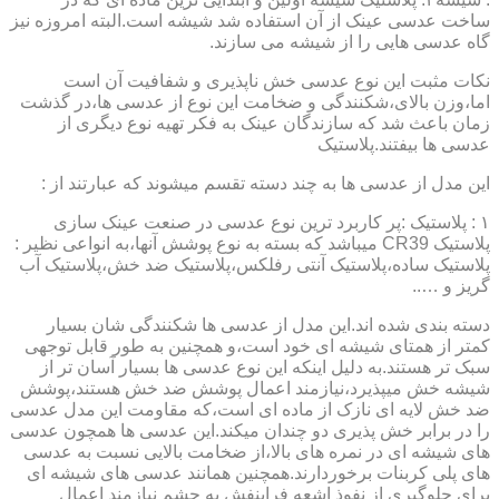
ساخت عدسی عینک از آن استفاده شد شیشه است.البته امروزه نیز
گاه عدسی هایی را از شیشه می سازند.
نکات مثبت این نوع عدسی خش ناپذیری و شفافیت آن است
اما،وزن بالای،شکنندگی و ضخامت این نوع از عدسی ها،در گذشت
زمان باعث شد که سازندگان عینک به فکر تهیه نوع دیگری از
عدسی ها بیفتند.پلاستیک
این مدل از عدسی ها به چند دسته تقسم میشوند که عبارتند از :
۱ : پلاستیک :پر کاربرد ترین نوع عدسی در صنعت عینک سازی
پلاستیک CR39 میباشد که بسته به نوع پوشش آنها،به انواعی نظیر :
پلاستیک ساده،پلاستیک آنتی رفلکس،پلاستیک ضد خش،پلاستیک آب
گریز و …..
دسته بندی شده اند.این مدل از عدسی ها شکنندگی شان بسیار
کمتر از همتای شیشه ای خود است،و همچنین به طور قابل توجهی
سبک تر هستند.به دلیل اینکه این نوع عدسی ها بسیار آسان تر از
شیشه خش میپذیرد،نیازمند اعمال پوشش ضد خش هستند،پوشش
ضد خش لایه ای نازک از ماده ای است،که مقاومت این مدل عدسی
را در برابر خش پذیری دو چندان میکند.این عدسی ها همچون عدسی
های شیشه ای در نمره های بالا،از ضخامت بالایی نسبت به عدسی
های پلی کربنات برخوردارند.همچنین همانند عدسی های شیشه ای
برای جلوگیری از نفوذ اشعه فرابنفش به چشم نیازمند اعمال