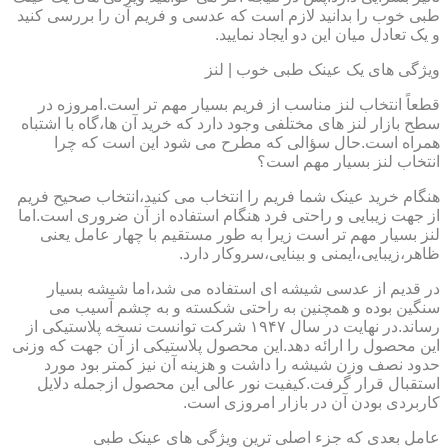
طبی خوب را بدانید لازم است که عدسی و فریم آن را بررسی کنید
و یک تعادل میان این دو ایجاد نمایید.
ویژگی های یک عینک طبی خوب | لنز
قطعاً انتخاب لنز مناسب از فریم بسیار مهم تر است.امروزه در
سطح بازار لنز های مختلفی وجود دارد که خرید آن ها،گاه با اشتباه
همراه است.حال سؤالی که مطرح می شود این است که چرا
انتخاب لنز بسیار مهم است؟
هنگام خرید عینک شما فریم را انتخاب می کنید،انتخاب صحیح فریم
از جهت زیبایی و راحتی فرد هنگام استفاده از آن ضروری است.اما
لنز بسیار مهم تر است زیرا به طور مستقیم با چهار عامل یعنی
ظاهر،زیبایی،ایمنی و بینایی،سروکار دارد.
در قدیم از عدسی شیشه ای استفاده می شد،اما شیشه بسیار
سنگین بوده و همچنین به راحتی شکسته و به چشم آسیب می
رساند.در نهایت در سال ۱۹۴۷ شرکت توانست نسخه پلاستیکی از
این محصول را ارائه دهد.این محصول پلاستیکی از آن جهت که وزنی
حدود نصف وزن شیشه را داشت و هزینه آن نیز کمتر بود مورد
استقبال قرار گرفت.کیفیت نور عالی این محصول ازجمله دلایل
کاربردی بودن آن در بازار امروزی است.
عامل بعدی که جزء اصلی ترین ویژگی های عینک طبی