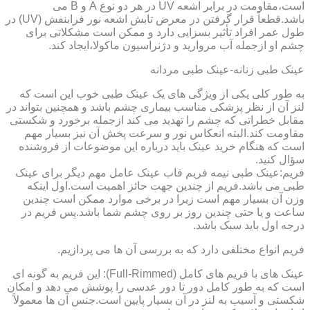
است،مقاومت در برابر اشعه UV در هر دو نوع A و B می
باشد.قطعاً قرار گرفتن در معرض تابش اشعه نور فرابنفش (UV) در
طول عمر افراد تأثیر بسزایی دارد و ممکن است مشکلاتی برای
چشم او ازجمله آب مروارید و دژنراسیون ماکولا،ایجاد کند.
عینک طبی زنانه-عینک طبی مردانه
به طور کلی یکی از ویژگی های یک عینک طبی خوب این است که
لنز آن از نظر پزشکی مناسب بیماری چشم باشد و همچنین بتواند در
مقابل خطراتی که چشم را تهدید می کند ازجمله برخورد و شکستی
مقاومت کند.البته انعکاس نور و سرعت پخش آن نیز بسیار مهم
است که هنگام خرید عینک باید درباره این موضوعات از فروشنده
سؤال کنید.
فریم:عینک طبی نیمه فریم قاب عینک عامل مهم دیگر برای عینک
طبی می باشد.فریم از چندین جهت حائز اهمیت است.اول اینکه
وزن آن بسیار مهم است زیرا در برخی موارد ممکن است چندین
ساعت و یا حتی چندین روز بر روی چشم شما باشد.پس فریم در
درجه اول باید سبک باشد.
فریم انواع مختلفی دارد که به بررسی آن ها می پردازیم.
عینک های با فریم های کامل (Full-Rimmed): این فریم به گونه ای
است که به طور کامل دور تا دور عدسی را پوشش می دهد و امکان
شکستی و آسیب به لنز در آن بسیار پایین است.جنس آن ها معمولاً