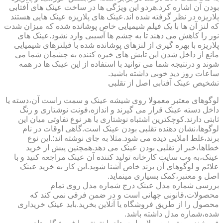
بودن آن اشاره کرد.هردو این ویژگی ها در ساخت عینک های آفتابی
پلاریزه در نظر گرفته شده اند.عینک های پلاریزه عینک هایی هستند
که لنز آن ها با یک فیلم شیمیایی خاص پوشانده شده که میزان شدت
نور را کاهش می دهند تا به چشم ها آسیبی وارد نشود.عینک های
پلاریزه با بهره گیری از لنزهای پوشانده شده با فیلترهای شیمیایی
مانع از داخل شدن این تابش های خیره کننده به چشمان شما می
شوند و درنتیجه شما می توانید با استفاده از این عینک ها در همه
ساعات روز دید خوبی داشته باشید.
تشخیص عینک آفتابی اصل از تقلبی
لوگوهای معتبر معمولا روی شیشه عینک و سمت راست آن،دسته یا
داخل دسته عینک قرار می گیرند و اندازه،فونت نوشتاری و رنگ
ثابتی دارند.کوچکترین اشتباه نوشتاری یا هر نوع تفاوتی میان این
لوگوها،نشان دهنده تقلبی بودن عینک است.گاهی اوقات در نام
برند،غلط املایی دیده می شود.مثلا به جای نوشته اند:.این نوع
خطاها،خبر از تقلبی بودن عینک می دهد.همچنین پیش از خرید
عینک،به وب سایت کارخانه تولید کننده آن عینک مراجعه کنید و با
علائم و لوگوهای آن برند خاص آشنا شوید.این کار به خرید عینک
اصل و معتبر،کمک بسیاری مینماید.
بررسی شماره مدل عینک درج شماره مدل روی تمام
محصولات،قانونی جهانی است و در ضمن فرقی نمی کند که
محصول را از طریق فروشگاه یا آنلاین بخرید.باید عینک خریداری
شده،شماره مدل داشته باشد.