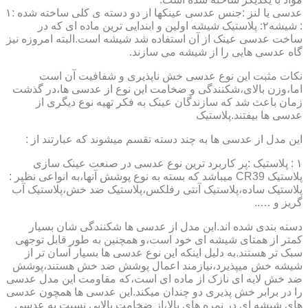
عدسی یا لنز :جنس عدسی عینکها از دو دسته ی کلی ساخته شده :۱
: شیشه۲: پلاستیک شیشه اولین و ابندایی ترین ماده ای که در
ساخت عدسی عینک از آن استفاده شد شیشه است.البته امروزه نیز
گاه عدسی هایی را از شیشه می سازند.
نکات مثبت این نوع عدسی خش ناپذیری و شفافیت آن است
اما،وزن بالای،شکنندگی و ضخامت این نوع از عدسی ها،در گذشت
زمان باعث شد که سازندگان عینک به فکر تهیه نوع دیگری از
عدسی ها بیفتند.پلاستیک
این مدل از عدسی ها به چند دسته تقسم میشوند که عبارتند از :
۱ : پلاستیک :پر کاربرد ترین نوع عدسی در صنعت عینک سازی
پلاستیک CR39 میباشد که بسته به نوع پوشش آنها،به انواعی نظیر :
پلاستیک ساده،پلاستیک آنتی رفلکس،پلاستیک ضد خش،پلاستیک آب
گریز و …..
دسته بندی شده اند.این مدل از عدسی ها شکنندگی شان بسیار
کمتر از همتای شیشه ای خود است،و همچنین به طور قابل توجهی
سبک تر هستند.به دلیل اینکه این نوع عدسی ها بسیار آسان تر از
شیشه خش میپذیرد،نیازمند اعمال پوشش ضد خش هستند،پوشش
ضد خش لایه ای نازک از ماده ای است،که مقاومت این مدل عدسی
را در برابر خش پذیری دو چندان میکند.این عدسی ها همچون عدسی
های شیشه ای در نمره های بالا،از ضخامت بالایی نسبت به عدسی