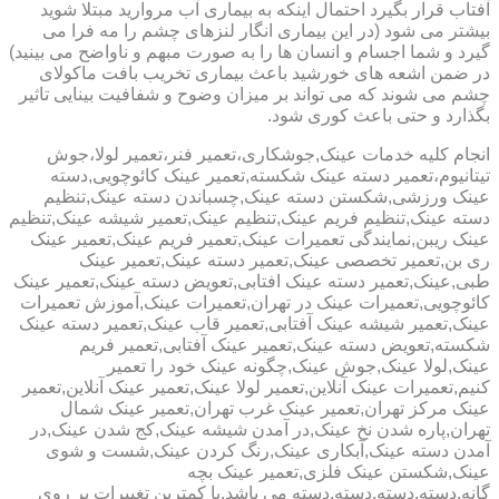
آفتاب قرار بگیرد احتمال اینکه به بیماری آب مروارید مبتلا شوید
بیشتر می شود (در این بیماری انگار لنزهای چشم را مه فرا می
گیرد و شما اجسام و انسان ها را به صورت مبهم و ناواضح می بینید)
در ضمن اشعه های خورشید باعث بیماری تخریب بافت ماکولای
چشم می شوند که می تواند بر میزان وضوح و شفافیت بینایی تاثیر
بگذارد و حتی باعث کوری شود.
انجام کلیه خدمات عینک,جوشکاری،تعمیر فنر،تعمیر لولا،جوش
تیتانیوم،تعمیر دسته عینک شکسته,تعمیر عینک کائوچویی,دسته
عینک ورزشی,شکستن دسته عینک,چسباندن دسته عینک,تنظیم
دسته عینک,تنظیم فریم عینک,تنظیم عینک,تعمیر شیشه عینک,تنظیم
عینک ریبن,نمایندگی تعمیرات عینک,تعمیر فریم عینک,تعمیر عینک
ری بن,تعمیر تخصصی عینک,تعمیر دسته عینک,تعمیر عینک
طبی,عینک,تعمیر دسته عینک افتابی,تعویض دسته عینک,تعمیر عینک
کائوچویی,تعمیرات عینک در تهران,تعمیرات عینک,آموزش تعمیرات
عینک,تعمیر شیشه عینک آفتابی,تعمیر قاب عینک,تعمیر دسته عینک
شکسته,تعویض دسته عینک,تعمیر عینک آفتابی,تعمیر فریم
عینک,لولا عینک,جوش عینک,چگونه عینک خود را تعمیر
کنیم,تعمیرات عینک آنلاین,تعمیر لولا عینک,تعمیر عینک آنلاین,تعمیر
عینک مرکز تهران,تعمیر عینک غرب تهران,تعمیر عینک شمال
تهران,پاره شدن نخ عینک,در آمدن شیشه عینک,کج شدن عینک,در
آمدن دسته عینک,آبکاری عینک,رنگ کردن عینک,شست و شوی
عینک,شکستن عینک فلزی,تعمیر عینک بچه
گانه,دسته,دسته,دسته,دسته می باشد.با کمترین تغییرات بر روی