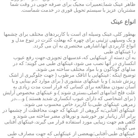
ظاهر عینک شما,تعمیرات مجیک برای صرفه جویی در وقت شما
مشتریان عزیز با سیستم تحویل فوری در خدمت شماست.
انواع عینک
به­طور کلی،عینک وسیله ای است با کاربردهای مختلف برای چشمها
و یک وسیله­ی تزئینی برای چهره که به­علت کثرت در تنوع مدل و
انواع کاربردی آنها،اشاره­ی مختصری به آن می گردد.
۱٫عینکهای طبی
به آن دسته از عینکهایی که،عدسیهای تجویزی،جهت رفع عیوب
انکساری در آنها نصب می شود،عینکهای طبی می گویند؛ که در
مدلهای گوناگون و با مواد مختلف ساخته می شوند.
توضیح اینکه :عینکهایی با اتاقک مرطوب ( جهت جلوگیری از اشک
ریزش شدید ) و یا عینکهای منشوری ( برای موارد کم بینایی و یا
آسان نمودن مطالعه برای کسانی که قرار است مدت زیادی به
علت فلج اندامهای اصلی،بستری شوند )،و عینکهای مخصوص آرایش
( برای اشخاصی که دارای عیوب انکساری شدید هستند ) و…،در
زمره­ی عینکهای طبی،با کاربرد خاص محسوب می شوند.
عینکهای آفتابی:به گروهی از عینکها که جهت محافظت از چشمها در
برابر آثار زیانبار نور خورشید و نورهای مضر ساخته می شوند و
گاهی هم جهت زیبایی مورد استفاده قرار می گیرند،عینکهای آفتابی
می گویند.
عینکهای طبی-آفتابی:به­بعضی از عینکهایی که جهت مصارف طبی