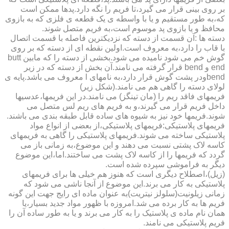
بر روی بینی قرار می گیرد،تا فریم را نگه دارد.پدها ممکن است
که،به طور مستقیم و یا با واسطه ی یک قطعه ی فلزی که به بازوی
محافظ و یا بازوی پد موسوم است،به فریم متصل شوند.
دسته ها :آن قسمت از دسته که نزدیکترین فاصله با قسمت اتصال
با قاب را دارد،به معروف است.اولین نقطه ای از دسته که بر روی
گوش خم می شود نامیده می شود.بخشی از دسته را که مابین butt
end و bend قرار گرفته می نامند.آن بخش از دسته که در زیر
bendودر پشت گوش قرار دارد،به نامهای l معروف می باشد.پایه ی
لولای دسته را گاهی هم می نامند.(شکل زیر)
فریمهای فاقد ریم را (مان تینگز) می نامند.در این فریمها،عدسیها
داخل فریم قرار می گیرند،و به فریم های ریم لس متصل می
شوند.فریمها خود نیز به شیوه های ساده قابل طبقه بندی می باشند.
فریمهای پلاستیکی:فریمهای پلاستیکی،از بعضی از انواع مواد
پلاستیکی ساخته می شوند.فریمهای پلاستیکی را گاهی به فریمهای
کاسه لاک پشتی نسبت می دهند و این موضوع،به زمانی باز می
گردد که فریمها را از کاسه لاک پشت می ساختند.اما،این موضوع
دیگر به فراموشی سپرده شده است.
(زیل)،اصطلاح دیگری است که هنوز هم خیلی ها برای فریمهای
پلاستیکی به کار می برند.این موضوع از آنجا ناشی می شود که
زمانی زیلونیت(سلولز نیتریت)به عنوان ماده ای رایج جهت این گونه
فریم ها به کار برده می شد.امروزه با ظهور مواد جدید بسیار،یا
همان نام ماده ی پلاستیک را به کار می برند و یا به طور ساده آن را
فریم پلاستیکی می نامند.