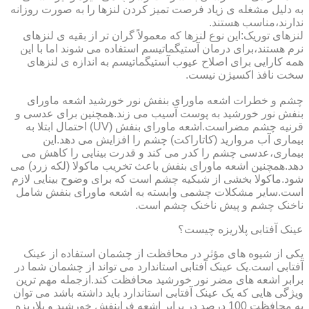
به دلیل مشغله ی زیاد فرصت تمیز کردن لنزها را به صورت روزانه
ندارند،مناسب هستند.
لنزهای توریک:این نوع لنزها که معمولاً گران تر از بقیه ی لنزهای
نرم هستند،برای درمان آستیگماتیسم استفاده می شوند اما با این
همه کارایی برای اصلاح عیوب آستیگماتیسم به اندازه ی لنزهای
سخت نافذ اکسیژن نیست.
چشم و خطرات اشعه ماورای بنفش نور خورشید اشعه ماورای
بنفش نور خورشید به پوست آسیب می زند.همچنین برای عدسی و
قرنیه چشم مضراست.اشعه ماورای بنفش (UV) احتمال ابتلا به
بیماری آب مروارید (کاتاراکت) چشم را افزایش می دهد.این
بیماری،عدسی چشم را کدر می کند و قدرت بینایی را کاهش می
دهد.همچنین اشعه ماورای بنفش باعث تخریب ماکولا (لکه زرد) می
شود.ماکولا بخشی از شبکیه چشم است که برای وضوح بینایی لازم
است.سایر مشکلات چشمی وابسته به اشعه ماورای بنفش شامل
ناخنک چشم و پیش ناخنک چشم است.
عینک آفتابی پلاریزه چیست؟
یکی از شیوه های مؤثر در محافظت از چشمان استفاده از عینک
آفتابی است.یک عینک آفتابی استاندارد می تواند از چشمان شما در
برابر اشعه های مضر نور خورشید محافظت کند.ازجمله مهم ترین
ویژگی هایی که یک عینک آفتابی استاندارد باید داشته باشد می توان
به محافظت 100 درصد در برابر اشعه فرابنفش خورشید و پلاریزه