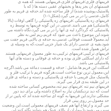
فریمهای فلزی:فریمهای فلزی،فریمهایی هستند که همه ی
قسمتهای آن بجز پدها و بخشهای عقبی دسته ها ( که با
پلاستیک،پوشیده شده) از فلز ساخته شده اند.حدقه ی فریم به طور
کامل،عدسی را در بر می گیرد.(شکل۱-۱)
فریمهای زه پلاستیکی :فریمهای زه پلاستیکی را گاهی اوقات (بالا
پلاستیکی) هم می نامند.عدسی در این گونه فریمها به توسط زه
پلاستیکی که گرداگرد لبه ی آنها را در بر می گیرد،نگاه داشته می
شوند.این موضوع باعث می شود که فریم،ریم لس به نظر
آید.معمولاً قسمت فوقانی عدسی،به حدقه ی بالایی فریم جفت می
شود.بقیه ی عدسی دارای یک شیار جزیی است،که به وسیله ی
تراش هموار شده است.
فریمهای ترکیبی:فریمهای ترکیبی،به طور معمول فریمهایی هستند
که دارای اسکلتی فلزی بوده و حدقه ی فوقانی و دسته های آنها
پلاستیکی می باشد.
اسکلت این فریم ها،شامل : حدقه و قسمت دماغه می باشد.اگرچه
این،معمول ترین نوع ساخت است،هرگونه فریم با ترکیب فلز و
پلاستیک مثل فریمی با حدقه ی پلاستیکی و دسته و دماغه ی فلزی
در این طبقه بندی قرار می گیرند.
فریمهای نیم تنه :فریمهای نیم تنه،مخصوص کسانی ساخته شده
است که دید نزدیکشان نیاز به اصلاح داشته،ولی برای دید دور
مشکلی ندارند.این فریمها به گونه ای ساخته شده اند که پایین تر از
حد معمول،بر روی بینی قرار
می گیرند و ارتفاع آنها هم نصف فریمهای معمولی است.این وضعیت
سبب می شود،تا بیماران از بالای عینک هم بتوانند نگاه کنند.این