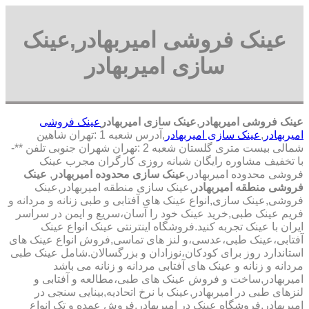
عینک فروشی امیربهادر,عینک
سازی امیربهادر
عینک فروشی امیربهادر
,
عینک سازی امیربهادر
عینک فروشی
امیربهادر
,
عینک سازی امیربهادر
,آدرس شعبه 1 :تهران شاهین
شمالی بیست متری گلستان شعبه 2 :تهران شهران جنوبی تلفن **-
با تخفیف مشاوره رایگان شبانه روزی کارگران مجرب عینک
فروشی محدوده امیربهادر,
عینک سازی محدوده امیربهادر
,
عینک
فروشی منطقه امیربهادر
,عینک سازی منطقه امیربهادر,عینک
فروشی,عینک سازی,انواع عینک های آفتابی و طبی زنانه و مردانه و
فریم عینک طبی,خرید عینک خود را آسان،سریع و ایمن در سراسر
ایران با عینک تجربه کنید.فروشگاه اینترنتی عینک انواع عینک
آفتابی،عینک طبی،عدسی،و لنز های تماسی,فروش انواع عینک های
استاندارد روز برای کودکان،نوزادان و بزرگسالان.شامل عینک طبی
مردانه و زنانه و عینک های آفتابی مردانه و زنانه می باشد
امیربهادر,ساخت و فروش عینک های طبی،مطالعه و آفتابی و
لنزهای طبی در امیربهادر,عینک با نرخ اتحادیه,بینایی سنجی در
امیربهادر,فروشگاه عینک در امیربهادر,فروش عمده و تک انواع