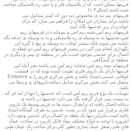
فریمها ممکن است که از پلاستیک،فلز و یا حتی زه پلاستیکی ساخته
شده باشند.(شکل۴-۱)
فریمهای نیم تنه ی مخصوص دید دور که کمتر متداول می
باشند،برای بیماران این امکان را فراهم می سازد که برای
خواندن،از زیر عدسیها نگاه کنند.
فریمهای ریم لس،شبه ریم لس و نیومانت:در فریمهای ریم
لس،عدسیها نه به وسیله ی زه پلاستیکی و نه به وسیله ی حدقه نگه
داشته می شوند.بلکه،بیشتر اوقات به وسیله ی پیچ یا گیره این
نگهداری انجام می گیرد.در بیشتر فریمهای ریم لس،دو نقطه ی
اتصال برای عدسی موجود است.یکی در منطقه ی بینی و دیگری در
منطقه ی گیجگاهی.
فریمهای نیمه ریم لس،مشابه ریم لس می باشند،بجز آنکه این
فریمها دارای یک بازوی فلزی تقویت کننده بوده که در قسمت
فوقانی عدسی،امتداد یافته و بخش مرکزی فریم را به Endpiece
متصل می کنند.بخش مرکزی شامل دماغه،بازوهای پد و پدها می
باشد.
نیومانت یک نوع فریم ریم لس است که عدسیها را تنها از لبه ای که
به سمت بینی قرار گرفته نگه می دارد.عدسیها در ناحیه ی
دماغه،اتصال یافته اند و اتصال دسته ها به فریم،توسط یک بازوی
فلزی برقرار می شود که در پشت عدسی به طرف گیجگاه امتداد
یافته است.بنابراین،تنها یک نقطه ی اتصال برای عدسی وجود دارد.
امروزه با توجه به انواع مختلف مواد قابل کاربرد در ساخت عینک
های طبی شغل عینک سازی بطور کلی،برای ساخت یک عینک طبی