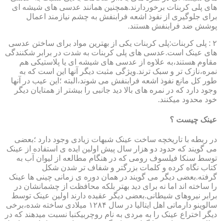
های پلی کربنات برخوردارند.همچنین همانند عدسی های شیشه ای
برای جلوگیری از نفوذ اشعه فرابنفش به چشم نیازمند اعمال
پوشش ضد فرابنفش هستند.
۲ : پلی کربنات:پلی کربنات یکی از بهترین مواد برای ساختن عدسی
های عینک است.عدسی های پلی کربنات به شدت در برابر شکنندگی
مقاوم هستند،به علاوه از عدسی های شیشه ای یا پلاستیکی هم
نمره،نازک تر و سبک ترند.ویژگی مثبت دیگر آنها این است که به
طور کل مانع نفوذ اشعه فرابنفش می شوند،البته ؛این عیب در آنها
وجود دارد که در نمره های بالا دید جانبی را بیشتر از همتایان دیگر
خود محدود میکنند.
عینک چیست ؟
در ربطه با تاریخچه ساخت عینک شبهات زیادی وجود دارد ؛بعضی
می گویند که حدود دو هزار سال پیش اولین ایده ی استفاده از عینک
توسط سنکا فیلسوف رومی که در هنگام مطالعه از لیوان آب به
کتاب نگاه کرده و کلمات بزرگتر و شفاف تر شدن شکل
گرفته.بعضی دیگر می گویند در همان دوره ی زمانی چینی ها عینک
را ساخته اند اما نه برای دید بهتر بلکه محافظت از چشمانشان در
برابر نیروهای شیطانی.بعضی دیگر عقیده دارند اولین عینک توسط
سالوینو دارماتی اهل ایتالیا در سال ۱۲۸۴ میلادی ساخته شده،برخی
دیگر اختراع عینک را به مردی به نام روچربیکنبا نسبت میدهند که در