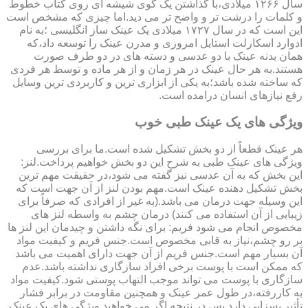
سال ۱۲۶۶ میلادی،با گذاشتن یک گوی شیشه ای روی کتاب خطوط
و کلمات را درشت تر و واضح تر می دید.اما چیزی که مشخص است
این است که در سال ۱۷۲۷ میلادی یک عینک ساز انگلیسی ؛به نام
ادوارد اسکارلت استایل امروزی و مدرن عینک را توسعه داد،که
همان بدنه عینک با دو عدسی و دسته های در دو طرف صورت
هستند.به هر حال عینک در هر زمان و از هر ماده و توسط هر فردی
که ساخته شده باشد؛به یکی از ابزاری ترین و کاربردی ترین وسایل
رفع نیازهای انسان درامده است.
ویژگی های یک عینک طبی خوب
هر عینک قطعاً از دو بخش تشکیل شده است.ما برای بررسی
ویژگی های عینک طبی به شرح این دو بخش خواهیم پرداخت.لنز:
این بخش که به آن عدسی نیز گفته می شود،در حقیقت مهم ترین
بخش تشکیل دهنده عینک است.مهم بودن لنز از آن جهت است که
این وسیله جهت درمان می باشد.(به غیر از افرادی که صرفاً برای
زیبایی از آن استفاده می کنند) درمان چشم به واسطه لنز های
مخصوص انجام می شود فریم: برای نگه داشتن و چیدمان این لنز ها
بر رو چشم،نیاز به قابی مخصوص است.جنس فریم و کیفیت مواد
آن بسیار مهم است.جنس فریم از آن جهت دارای اهمیت می باشد
که ممکن است با پوست برخی افراد سازگاری نداشته باشد.عدم
سازگاری با پوست می تواند موجب التهاب پوستی شود.کیفیت مواد
به کاررفته،در طول عمر عینک و همچنین مقاومت در برابر فشار
تأثیر بسزایی دارد.پس در نتیجه اگر می خواهید ویژگی های یک عینک