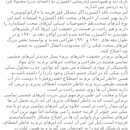
تاری دید و هیپوکسی (نارسایی اکسیژن به اعضای بدن) معمولا فرد
را به دردسر می اندازند.
لنز سخت نافذ اکسیژن:اگر مشکل قوز قرنیه یا «کراتوکونوس»
دارید بهتر است از «لنزهای سخت نافذ اکسیژن» استفاده کنید.این
نوع لنزهای سخت،هم خصوصیات اپتیکی لنزهای سخت استاندارد را
دارند و هم راحت تر هستند.در حقیقت این لنزها که از پلیمرهای
نفوذپذیر به اکسیژن ساخته شده اند،در اواخر دهه ی ۱۹۷۰ و در
طول دهه های ۱۹۸۰ و ۱۹۹۰ طراحی شدند و توانستند نقص بزرگ
لنزهای سخت قبلی را که محدودیت انتقال اکسیژن به چشم
بود،اصلاح کنند.
لنزهای نرم:در حقیقت «لنزهای نرم» نسل جدیدتر لنزهای چشمی
تماسی هستند.در طراحی و ساخت لنزهای نرم به جای مواد
پلاستیکی از موادی استفاده می شود که توانایی جذب محلول نمکی
(آب نمکی که در اشک چشم انسان وجود دارد) را داشته باشد،به
همین خاطر لنزهای نرم به اصطلاح «هیدروفیل» یا دوست دار آب
هستند،طبیعی ترند و به خاطر خاصیت انعطاف پذیری و نرمی که
دارند،تحمل آن ها روی چشم راحت تر است.
مزایا و معایب لنز طبی نرم:مهم ترین مزیت لنزهای چشمی تماسی
نرم این است که به خاطر انعطاف پذیری ای که دارند،تحمل آن ها
برای بیمار راحت تر است.علاوه براین لنزهای تماسی نرم دو تا سه
میلی متر جلوتر از قرنیه چشم را می پوشانند.اما مهم ترین ایراد
لنزهای تماسی نرم ناتوانی آن ها در اصلاح مشکل «آستیگماتیسم
قرنیه» است.دلیل این امر آن است که لنزهای نرم به خاطر انعطاف
پذیری،شکل قرنیه را به خودشان می گیرند و به همین علت در