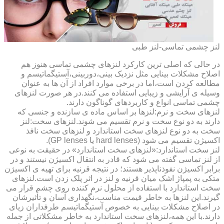
لنز چشمی تماسی-لنز طبی
در حالی که اصلی ترین کارکرد لنزهای چشمی تماسی هنوز هم
اصلاح مشکلات بینایی مثل نزدیک بینی،دوربینی،آستیگماتیسم و
مطالعه کردن است،اما در برخی موارد افراد از آن ها به عنوان
وسیله ی آرایشی و زیبایی استفاده می کنند.در هر صورت لنزهای
چشمی تماسی انواع و کاربردهای گوناگون دارند.
لنزهای سخت و نرم:لنزها بر اساس ماده ی سازنده و جنسی که
دارند به دو نوع سخت و نرم تقسیم می شوند.لنزهای سخت:لنز
سخت به دو نوع لنزهای سخت استاندارد و لنزهای سخت نافذ
اکسیژن تقسیم می شود (hard lenses یا GP lenses).
لنز سخت استاندارد:«لنزهای سخت استاندارد» در حقیقت به نوعی
از لنز تماسی گفته می شود که قادر به انتقال اکسیژن نیستند و در
برابر اکسیژن نفوذناپذیر هستند؛ در نتیجه قرنیه برای تهیه ی اکسیژن
متکی به پمپاژ اشک میان قرنیه و لنز در اثر پلک زدن است.لنزهای
سخت استاندارد با استفاده از محلول نرم کننده روی چشم قرار می
گیرند.این لنزها به خاطر قیمت مناسب،نگهداری آسان و تأثیرشان
در اصلاح مشکلات بینایی به خصوص آستیگماتیسم طرفداران زیای
دارند.با این همه،لنزهای سخت استاندارد به خاطر مشکلاتی از جمله