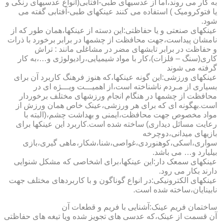
به کار می روند،اما از عدسیهای طبی-آفتابی(انواع عدسیهای رنگی و
یا فتوکرومیک ) استفاده می کنند عینکهای طبی-آفتابی گفته می
شود.
عینکهای صنعتی و یا حفاظتی:این دسته از عینکها،همان طور که از
نامشان پیداست،جهت محافظت از چشمها در برابر برخورد با ذرات
و حفاظت در برابر تابشهای مضر در مشاغلی مانند : تراش
کاری(سنگ – فلزات)،کار با مواد شیمیایی،رادیولوژی و…،به کار
گرفته می شوند
عینکهای ورزشی:این گونه عینکها،که هنوز فرهنگ کاربرد آن برای
بسیاری از مـردم ناشناخته است،از اهمیـــت ویـــژه ای در
محافظت از چشمها در هنگام انجام ورزشهای مختلف برخوردار
است.به­گونه ای که برای هر ورزشی،عینک خاص همان ورزش از
مواد مخصوص جهت محافظت،ایمنی و بهداشت چشم،(البته با
رعایت مسائل دیداری) ساخته شده است.کاربرد این عینکها برای
بازیهای میدانی،دوچرخه
سواری،اسکی،کوهنوردی،غواصی،شنا،شکار،ماهی گیری،بازی
بیلیارد و… می باشد.
عینکهای سمعک دار:این عینکها،برای اشخاصی که مشکل شنوایی
دارند بکار می رود.
عینکهای الکترونیکی:در انواع گوناگون و با کاربردهای مختلف جهت
نابینایان،ساخته شده است.
ساختمان فریم عینک:آشنایی با فریم و قطعات آن
آن قسمت از عینک،که عدسی های تجویز شده ویا تیغه های حفاظتی