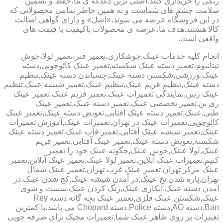
رنگی را خریداری کنید.اصلی ترین دغدغه ی ما،حفظ و تضمین
سلامت چشم های شماست و به همین خاطر تمامی محصولاتی که
در این فروشگاه عرضه می شوند،«اصل» و دارای گواهی اصالت
کالا هستند.هدف ما،عرضه ی محصولات باکیفیت با قیمت های
واقعی است.
انجام کلیه خدمات عینک,جوشکاری،تعمیر فنر،تعمیر لولا،جوش
تیتانیوم،تعمیر دسته عینک شکسته,تعمیر عینک کائوچویی,دسته
عینک ورزشی,شکستن دسته عینک,چسباندن دسته عینک,تنظیم
دسته عینک,تنظیم فریم عینک,تنظیم عینک,تعمیر شیشه عینک,تنظیم
عینک ریبن,نمایندگی تعمیرات عینک,تعمیر فریم عینک,تعمیر عینک
ری بن,تعمیر تخصصی عینک,تعمیر دسته عینک,تعمیر عینک
طبی,عینک,تعمیر دسته عینک افتابی,تعویض دسته عینک,تعمیر عینک
کائوچویی,تعمیرات عینک در تهران,تعمیرات عینک,آموزش تعمیرات
عینک,تعمیر شیشه عینک آفتابی,تعمیر قاب عینک,تعمیر دسته عینک
شکسته,تعویض دسته عینک,تعمیر عینک آفتابی,تعمیر فریم
عینک,لولا عینک,جوش عینک,چگونه عینک خود را تعمیر
کنیم,تعمیرات عینک آنلاین,تعمیر لولا عینک,تعمیر عینک آنلاین,تعمیر
عینک مرکز تهران,تعمیر عینک غرب تهران,تعمیر عینک شمال
تهران,پاره شدن نخ عینک,در آمدن شیشه عینک,کج شدن عینک,در
آمدن دسته عینک,آبکاری عینک,رنگ کردن عینک,شست و شوی
عینک,شکستن عینک فلزی,تعمیر عینک بچه گانه,دسته Rey
Ban,دسته AO,دسته Police,دسته Chopard می باشد.با کمترین
تغییرات بر روی ظاهر عینک شما,تعمیرات مجیک برای صرفه جویی