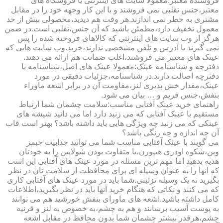
فروشنده معتبر:معمولا سایت های اینترنتی یا فروشگاه های
معتبر،جنس تقلبی نمی فروشند و با این کار وجهه خود را در مقابل
مشتری به خطر نمی اندازند.هر وقت هم دیدید،محصولی بیش از حد
معمول تخفیف دارد،مطمئن باشید که آن جنس،تقلبی است.در ضمن
هرگز از وب سایت های اینترنتی که کالاهای فروخته شده را پس
نمی گیرند یا آدرس و تلفن مشخصی ندارند،خرید.وب سایت هایی که
عینک های معتبر می فروشند،اغلب ضمانت هم ارائه می دهند.
دفترچه و شناسنامه عینک:معمولا عینک های اصل،شناسنامه یا
دفترچه اصالت دارند.در شناسنامه،جزئیات دقیقی در مورد
عینک،مقدار خش پذیری لنز،مقاومت آن در برابر اشعه ماوراء
بنفش،جنس فریم و … بیان می شود.
راهنمای خرید عینک آفتابی مناسب:سلامت چشمان شما ارتباط
مستقیم با عینک آفتابی که می زنید دارد اما می دانید شیشه های
عینکی که می زنید چه ویژگی هایی باید داشته باشد؟ بهتر است قاب
آن چه اندازه و چه رنگی باشد؟
می گویند با عینک آفتابی مناسب شما می توانید جذابیت جیمز
وین،شکوه اودری هیپورن،یا متفاوت بودن شولاپین را به خودتان
هدیه بدهید اما مهم ترین مسئله در مورد عینک های آفتابی این است
که آنها را به عنوان وسیله ای برای محافظت از سلامت تان در نظر
بگیرید نه یک وسیله تزئینی.شما باید در مورد عینک های آفتابی کاری
که می کنند و نکاتی که هنگام خرید آنها باید در نظر بگیرید،اطلاعات
کامل داشته باشید.اشعه های ماورای بنفش خورشید هم می توانند
به پوست آسیب برسانند و هم به چشم،به خصوص به لنز و قرنیه
چشم،هرقدر بیشتر چشمان شما بدون محافظ در مقابل اشعه