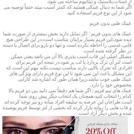
از استات،پلاستیک و تیتانیوم ساخته می شود.
اگر شما به دنبال عینکی هستید که کمتر آسیب ببیند حتماً توصیه می
شود از این نوع فریم استفاده کنید.
عینک طبی بدون فریم
عینک های بدون فریم : اگر تمایل دارید بخش بیشتری از صورت شما
دیده شود،این فریم بسیار برایتان مناسب است.در این طراحی هیچ
قابی،عدسی را احاطه نکرده است و تنها دو بازو برای اتصال با دسته
در نظر گرفته شده است.
مشکل اصلی این قاب،آسیب پذیری بالا آن می باشد.یعنی ممکن
است لنز آن ترک بردارد یا لب پر شود.در نتیجه این فریم برای
افرادی که تحرک بالایی دارند مناسب نیست.نکته مهم این است که
این مشکل باعث این نمی شود تا این نوع فریم دارای ویژگی های
عینک طبی خوب نباشد،زیرا همان طور که اشاره شد کارایی
مخصوص خود را دارد.
عینک های نیم فریم : اگر شما هم دقیقاً نمی دانید بین دو فریم بالا
کدام را انتخاب کنید،همچنان یک انتخاب دیگر پیش روی شما
است.طراحان این عرصه به سلیقه افراد میانه رو نیز توجه کرده اند
و قاب هایی را روانه بازار کرده که بخشی از لنز توسط فریم پوشیده
شده و بخش دیگر آزاد است.