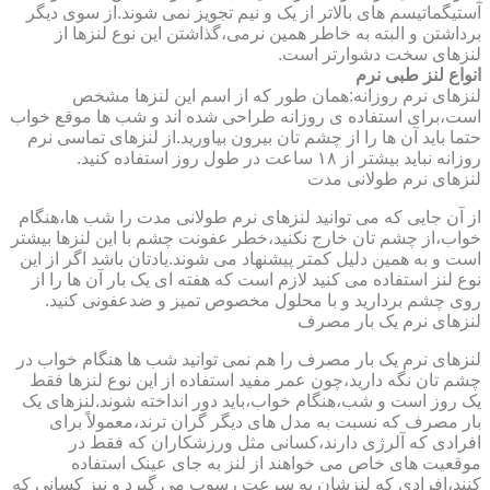
آستیگماتیسم های بالاتر از یک و نیم تجویز نمی شوند.از سوی دیگر
برداشتن و البته به خاطر همین نرمی،گذاشتن این نوع لنزها از
لنزهای سخت دشوارتر است.
انواع لنز طبی نرم
لنزهای نرم روزانه:همان طور که از اسم این لنزها مشخص
است،برای استفاده ی روزانه طراحی شده اند و شب ها موقع خواب
حتما باید آن ها را از چشم تان بیرون بیاورید.از لنزهای تماسی نرم
روزانه نباید بیشتر از ۱۸ ساعت در طول روز استفاده کنید.
لنزهای نرم طولانی مدت
از آن جایی که می توانید لنزهای نرم طولانی مدت را شب ها،هنگام
خواب،از چشم تان خارج نکنید،خطر عفونت چشم با این لنزها بیشتر
است و به همین دلیل کمتر پیشنهاد می شوند.یادتان باشد اگر از این
نوع لنز استفاده می کنید لازم است که هفته ای یک بار آن ها را از
روی چشم بردارید و با محلول مخصوص تمیز و ضدعفونی کنید.
لنزهای نرم یک بار مصرف
لنزهای نرم یک بار مصرف را هم نمی توانید شب ها هنگام خواب در
چشم تان نگه دارید،چون عمر مفید استفاده از این نوع لنزها فقط
یک روز است و شب،هنگام خواب،باید دور انداخته شوند.لنزهای یک
بار مصرف که نسبت به مدل های دیگر گران ترند،معمولاً برای
افرادی که آلرژی دارند،کسانی مثل ورزشکاران که فقط در
موقعیت های خاص می خواهند از لنز به جای عینک استفاده
کنند،افرادی که لنزشان به سرعت رسوب می گیرد و نیز کسانی که