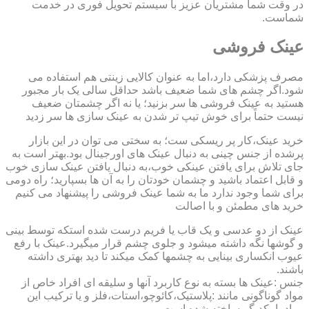
در وقت شما مشتریان عزیز با سیستم تحویل فوری در خدمت
شماست.
عینک فروشی
مصرف پزشکی دارد،اما به عنوان کالایی زینتی هم استفاده می
شود.اگر چشم های شما ضعیف باشد حداقل سالی یک بار مجبور
هستید به عینک فروشی ها سر بزنید؛ یا نه اگر چشمتان ضعیف
نیست حتماً برای خوش تیپ تر شدن به عینک سازی ها سر زدید
خرید عینک،کار پر ریسکی ست؛ به سختی می توان در این بازار
پرشده از جنس چینی به دنبال عینک های اورجینال بود.بهتر است به
جای تلاش برای یافتن عینکی خوب،به دنبال یافتن عینک سازی خوب
و قابل اعتماد باشید و چشمان خودتان را به آن ها بسپارید؛ راه دومی
برای شما وجود ندارد ما به شما عینک فروشی را پیشنهاد می کنیم
خرید های مطمئن و با اصالت
عینک از دو عدسی و یک قاب یا فریم درست شده استکه توسط بینی
و گوشها نگه داشته میشود و جلوی چشم قرار میگیرد.عینک با رفع
عیوب انکساری بینایی به چشمها کمک میکند تا دید بهتری داشته
باشند.
جنس :عینک ها بسته به نوع کاربرد آنها و سلیقه ای افراد خاص از
مواد گوناگونی مانند :پلاستیک،کائوچو،استات،فلز و یا ترکیب این
مواد با یکدیگر ساخته شده است.