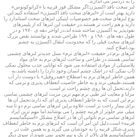
را به دردسر می اندازند.
لنز سخت نافذ اکسیژن:اگر مشکل قوز قرنیه یا «کراتوکونوس»
دارید بهتر است از «لنزهای سخت نافذ اکسیژن» استفاده کنید.این
نوع لنزهای سخت،هم خصوصیات اپتیکی لنزهای سخت استاندارد را
دارند و هم راحت تر هستند.در حقیقت این لنزها که از پلیمرهای
نفوذپذیر به اکسیژن ساخته شده اند،در اواخر دهه ی ۱۹۷۰ و در
طول دهه های ۱۹۸۰ و ۱۹۹۰ طراحی شدند و توانستند نقص بزرگ
لنزهای سخت قبلی را که محدودیت انتقال اکسیژن به چشم
بود،اصلاح کنند.
لنزهای نرم:در حقیقت «لنزهای نرم» نسل جدیدتر لنزهای چشمی
تماسی هستند.در طراحی و ساخت لنزهای نرم به جای مواد
پلاستیکی از موادی استفاده می شود که توانایی جذب محلول نمکی
(آب نمکی که در اشک چشم انسان وجود دارد) را داشته باشد،به
همین خاطر لنزهای نرم به اصطلاح «هیدروفیل» یا دوست دار آب
هستند،طبیعی ترند و به خاطر خاصیت انعطاف پذیری و نرمی که
دارند،تحمل آن ها روی چشم راحت تر است.
مزایا و معایب لنز طبی نرم:مهم ترین مزیت لنزهای چشمی تماسی
نرم این است که به خاطر انعطاف پذیری ای که دارند،تحمل آن ها
برای بیمار راحت تر است.علاوه براین لنزهای تماسی نرم دو تا سه
میلی متر جلوتر از قرنیه چشم را می پوشانند.اما مهم ترین ایراد
لنزهای تماسی نرم ناتوانی آن ها در اصلاح مشکل «آستیگماتیسم
قرنیه» است.دلیل این امر آن است که لنزهای نرم به خاطر انعطاف
پذیری،شکل قرنیه را به خودشان می گیرند و به همین علت در
آستیگماتیسم های بالاتر از یک و نیم تجویز نمی شوند.از سوی دیگر