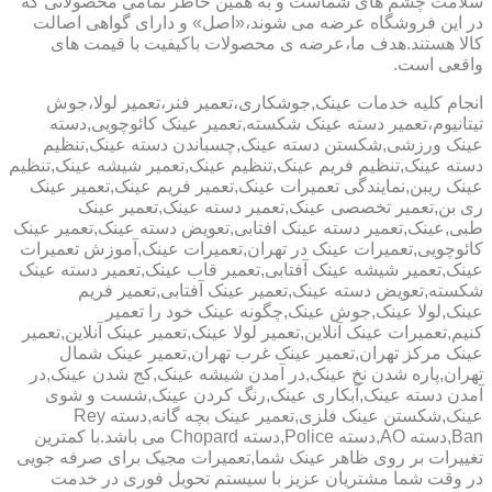
سلامت چشم های شماست و به همین خاطر تمامی محصولاتی که
در این فروشگاه عرضه می شوند،«اصل» و دارای گواهی اصالت
کالا هستند.هدف ما،عرضه ی محصولات باکیفیت با قیمت های
واقعی است.
انجام کلیه خدمات عینک,جوشکاری،تعمیر فنر،تعمیر لولا،جوش
تیتانیوم،تعمیر دسته عینک شکسته,تعمیر عینک کائوچویی,دسته
عینک ورزشی,شکستن دسته عینک,چسباندن دسته عینک,تنظیم
دسته عینک,تنظیم فریم عینک,تنظیم عینک,تعمیر شیشه عینک,تنظیم
عینک ریبن,نمایندگی تعمیرات عینک,تعمیر فریم عینک,تعمیر عینک
ری بن,تعمیر تخصصی عینک,تعمیر دسته عینک,تعمیر عینک
طبی,عینک,تعمیر دسته عینک افتابی,تعویض دسته عینک,تعمیر عینک
کائوچویی,تعمیرات عینک در تهران,تعمیرات عینک,آموزش تعمیرات
عینک,تعمیر شیشه عینک آفتابی,تعمیر قاب عینک,تعمیر دسته عینک
شکسته,تعویض دسته عینک,تعمیر عینک آفتابی,تعمیر فریم
عینک,لولا عینک,جوش عینک,چگونه عینک خود را تعمیر
کنیم,تعمیرات عینک آنلاین,تعمیر لولا عینک,تعمیر عینک آنلاین,تعمیر
عینک مرکز تهران,تعمیر عینک غرب تهران,تعمیر عینک شمال
تهران,پاره شدن نخ عینک,در آمدن شیشه عینک,کج شدن عینک,در
آمدن دسته عینک,آبکاری عینک,رنگ کردن عینک,شست و شوی
عینک,شکستن عینک فلزی,تعمیر عینک بچه گانه,دسته Rey
Ban,دسته AO,دسته Police,دسته Chopard می باشد.با کمترین
تغییرات بر روی ظاهر عینک شما,تعمیرات مجیک برای صرفه جویی
در وقت شما مشتریان عزیز با سیستم تحویل فوری در خدمت