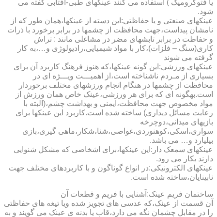
یا فتوکرومیک ) استفاده می کنند عینکهای طبی-آفتابی گفته می
شود.
عینکهای صنعتی و یا حفاظتی:این دسته از عینکها،همان طور که از
نامشان پیداست،جهت محافظت از چشمها در برابر برخورد با ذرات
و حفاظت در برابر تابشهای مضر در مشاغلی مانند : تراش
کاری(سنگ – فلزات)،کار با مواد شیمیایی،رادیولوژی و…،به کار
گرفته می شوند
عینکهای ورزشی:این گونه عینکها،که هنوز فرهنگ کاربرد آن برای
بسیاری از مـردم ناشناخته است،از اهمیـــت ویـــژه ای در
محافظت از چشمها در هنگام انجام ورزشهای مختلف برخوردار
است.به­گونه ای که برای هر ورزشی،عینک خاص همان ورزش از
مواد مخصوص جهت محافظت،ایمنی و بهداشت چشم،(البته با
رعایت مسائل دیداری) ساخته شده است.کاربرد این عینکها برای
بازیهای میدانی،دوچرخه
سواری،اسکی،کوهنوردی،غواصی،شنا،شکار،ماهی گیری،بازی
بیلیارد و… می باشد.
عینکهای سمعک دار:این عینکها،برای اشخاصی که مشکل شنوایی
دارند بکار می رود.
عینکهای الکترونیکی:در انواع گوناگون و با کاربردهای مختلف جهت
نابینایان،ساخته شده است.
ساختمان فریم عینک:آشنایی با فریم و قطعات آن
آن قسمت از عینک،که عدسی های تجویز شده ویا تیغه های حفاظتی
را در مقابل چشمان نگه می دارد،قاب یا بدنه ی عینک می گویند و به