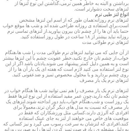
برداشتن و البته به خاطر همین نرمی،گذاشتن این نوع لنزها از
لنزهای سخت دشوارتر است.
انواع لنز طبی نرم
لنزهای نرم روزانه:همان طور که از اسم این لنزها مشخص
است،برای استفاده ی روزانه طراحی شده اند و شب ها موقع خواب
حتما باید آن ها را از چشم تان بیرون بیاورید.از لنزهای تماسی نرم
روزانه نباید بیشتر از ۱۸ ساعت در طول روز استفاده کنید.
لنزهای نرم طولانی مدت
از آن جایی که می توانید لنزهای نرم طولانی مدت را شب ها،هنگام
خواب،از چشم تان خارج نکنید،خطر عفونت چشم با این لنزها بیشتر
است و به همین دلیل کمتر پیشنهاد می شوند.یادتان باشد اگر از این
نوع لنز استفاده می کنید لازم است که هفته ای یک بار آن ها را از
روی چشم بردارید و با محلول مخصوص تمیز و ضدعفونی کنید.
لنزهای نرم یک بار مصرف
لنزهای نرم یک بار مصرف را هم نمی توانید شب ها هنگام خواب در
چشم تان نگه دارید،چون عمر مفید استفاده از این نوع لنزها فقط
یک روز است و شب،هنگام خواب،باید دور انداخته شوند.لنزهای یک
بار مصرف که نسبت به مدل های دیگر گران ترند،معمولاً برای
افرادی که آلرژی دارند،کسانی مثل ورزشکاران که فقط در
موقعیت های خاص می خواهند از لنز به جای عینک استفاده
کنند،افرادی که لنزشان به سرعت رسوب می گیرد و نیز کسانی که
به دلیل مشغله ی زیاد فرصت تمیز کردن لنزها را به صورت روزانه