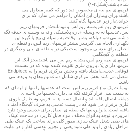
شده باشند.(شکل۴-۱)
فریمهای نیم تنه ی مخصوص دید دور که کمتر متداول می
باشند،برای بیماران این امکان را فراهم می سازد که برای
خواندن،از زیر عدسیها نگاه کنند.
فریمهای ریم لس،شبه ریم لس و نیومانت:در فریمهای ریم
لس،عدسیها نه به وسیله ی زه پلاستیکی و نه به وسیله ی حدقه نگه
داشته می شوند.بلکه،بیشتر اوقات به وسیله ی پیچ یا گیره این
نگهداری انجام می گیرد.در بیشتر فریمهای ریم لس،دو نقطه ی
اتصال برای عدسی موجود است.یکی در منطقه ی بینی و دیگری در
منطقه ی گیجگاهی.
فریمهای نیمه ریم لس،مشابه ریم لس می باشند،بجز آنکه این
فریمها دارای یک بازوی فلزی تقویت کننده بوده که در قسمت
فوقانی عدسی،امتداد یافته و بخش مرکزی فریم را به Endpiece
متصل می کنند.بخش مرکزی شامل دماغه،بازوهای پد و پدها می
باشد.
نیومانت یک نوع فریم ریم لس است که عدسیها را تنها از لبه ای که
به سمت بینی قرار گرفته نگه می دارد.عدسیها در ناحیه ی
دماغه،اتصال یافته اند و اتصال دسته ها به فریم،توسط یک بازوی
فلزی برقرار می شود که در پشت عدسی به طرف گیجگاه امتداد
یافته است.بنابراین،تنها یک نقطه ی اتصال برای عدسی وجود دارد.
امروزه با توجه به انواع مختلف مواد قابل کاربرد در ساخت عینک
های طبی شغل عینک سازی بطور کلی،برای ساخت یک عینک طبی
مراحل زیادی را باید طی نمود یعنی از تجویز عدسی،آغاز و در نهایت