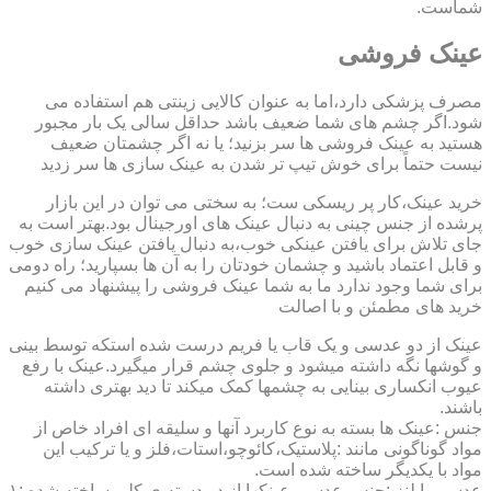
شماست.
عینک فروشی
مصرف پزشکی دارد،اما به عنوان کالایی زینتی هم استفاده می
شود.اگر چشم های شما ضعیف باشد حداقل سالی یک بار مجبور
هستید به عینک فروشی ها سر بزنید؛ یا نه اگر چشمتان ضعیف
نیست حتماً برای خوش تیپ تر شدن به عینک سازی ها سر زدید
خرید عینک،کار پر ریسکی ست؛ به سختی می توان در این بازار
پرشده از جنس چینی به دنبال عینک های اورجینال بود.بهتر است به
جای تلاش برای یافتن عینکی خوب،به دنبال یافتن عینک سازی خوب
و قابل اعتماد باشید و چشمان خودتان را به آن ها بسپارید؛ راه دومی
برای شما وجود ندارد ما به شما عینک فروشی را پیشنهاد می کنیم
خرید های مطمئن و با اصالت
عینک از دو عدسی و یک قاب یا فریم درست شده استکه توسط بینی
و گوشها نگه داشته میشود و جلوی چشم قرار میگیرد.عینک با رفع
عیوب انکساری بینایی به چشمها کمک میکند تا دید بهتری داشته
باشند.
جنس :عینک ها بسته به نوع کاربرد آنها و سلیقه ای افراد خاص از
مواد گوناگونی مانند :پلاستیک،کائوچو،استات،فلز و یا ترکیب این
مواد با یکدیگر ساخته شده است.
عدسی یا لنز :جنس عدسی عینکها از دو دسته ی کلی ساخته شده :۱