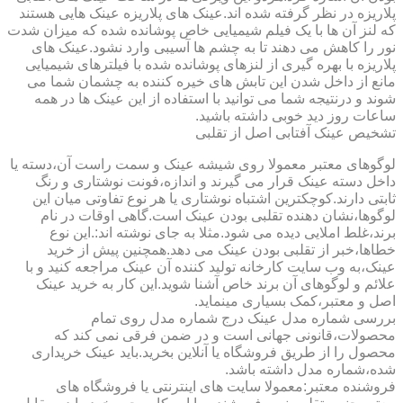
پلاریزه در نظر گرفته شده اند.عینک های پلاریزه عینک هایی هستند
که لنز آن ها با یک فیلم شیمیایی خاص پوشانده شده که میزان شدت
نور را کاهش می دهند تا به چشم ها آسیبی وارد نشود.عینک های
پلاریزه با بهره گیری از لنزهای پوشانده شده با فیلترهای شیمیایی
مانع از داخل شدن این تابش های خیره کننده به چشمان شما می
شوند و درنتیجه شما می توانید با استفاده از این عینک ها در همه
ساعات روز دید خوبی داشته باشید.
تشخیص عینک آفتابی اصل از تقلبی
لوگوهای معتبر معمولا روی شیشه عینک و سمت راست آن،دسته یا
داخل دسته عینک قرار می گیرند و اندازه،فونت نوشتاری و رنگ
ثابتی دارند.کوچکترین اشتباه نوشتاری یا هر نوع تفاوتی میان این
لوگوها،نشان دهنده تقلبی بودن عینک است.گاهی اوقات در نام
برند،غلط املایی دیده می شود.مثلا به جای نوشته اند:.این نوع
خطاها،خبر از تقلبی بودن عینک می دهد.همچنین پیش از خرید
عینک،به وب سایت کارخانه تولید کننده آن عینک مراجعه کنید و با
علائم و لوگوهای آن برند خاص آشنا شوید.این کار به خرید عینک
اصل و معتبر،کمک بسیاری مینماید.
بررسی شماره مدل عینک درج شماره مدل روی تمام
محصولات،قانونی جهانی است و در ضمن فرقی نمی کند که
محصول را از طریق فروشگاه یا آنلاین بخرید.باید عینک خریداری
شده،شماره مدل داشته باشد.
فروشنده معتبر:معمولا سایت های اینترنتی یا فروشگاه های