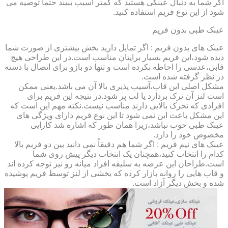
اگر شما به دنبال عینکی هستید که کمتر آسیب ببیند حتماً توصیه می
شود از این نوع فریم استفاده کنید.
عینک طبی بدون فریم
عینک های بدون فریم : اگر تمایل دارید بخش بیشتری از صورت شما
دیده شود،این فریم بسیار برایتان مناسب است.در این طراحی هیچ
قابی،عدسی را احاطه نکرده است و تنها دو بازو برای اتصال با دسته
در نظر گرفته شده است.
مشکل اصلی این قاب،آسیب پذیری بالا آن می باشد.یعنی ممکن
است لنز آن ترک بردارد یا لب پر شود.در نتیجه این فریم برای
افرادی که تحرک بالایی دارند مناسب نیست.نکته مهم این است که
این مشکل باعث این نمی شود تا این نوع فریم دارای ویژگی های
عینک طبی خوب نباشد،زیرا همان طور که اشاره شد کارایی
مخصوص خود را دارد.
عینک های نیم فریم : اگر شما هم دقیقاً نمی دانید بین دو فریم بالا
کدام را انتخاب کنید،همچنان یک انتخاب دیگر پیش روی شما
است.طراحان این عرصه به سلیقه افراد میانه رو نیز توجه کرده اند
و قاب هایی را روانه بازار کرده که بخشی از لنز توسط فریم پوشیده
شده و بخش دیگر آزاد است.