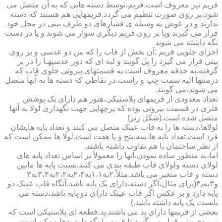
فریم نیز معروف است.فریم،توسط دسته هایی که به آن متصل می
شود،بر روی صورت تنظیم می گردد.فریمهایی هم هستند که دسته
ندارند و در عوض به وسیله ی فشارهای دو طرف بینی در محل خود
قرار می گیرند ویا بر روی فریم دیگری سوار می شوند و یا در دست
نگه داشته می شوند
اجزای جلویی فریم :آن بخش از قاب را که بین دو عدسی و بر روی
بینی قرار می گیرد را پل گویند و لبه ای که دور عدسیهـا را در بر
گرفته،به حدقه معروف است.به قسمتهای بیرونی جلوی قاب که
درمنتها الیه سمت چپ و راست،در نقاطی که دسته ها به آنها متصل
می شوند،می گویند.
تعداد معدودی از فریمهای پلاستیکی،هنوز هم دارای یک پوشش
فلزی در قسمت بیرونی بوده که پرچهایی جهت نگهداری لولا به آنها
متصل شده است.(شکل زیر)
لولاها،دسته ها را به قاب عینک متصل می کنند و تعداد پایه هایشان
فرد است.تعداد پایه ها،سه،پنج و یا هفت است.لولا ها ممکن است که
از نظر ساختمان با هم تفاوت داشته باشند.
اما،به منظور ساده نمودن،آنها را معمولاً بر اساس تعداد پایه های
لولای دسته ولولای قاب طبقه بندی می کنند.نسبت پایه ها مابین
دسته و قاب متغیر می باشد.مثلاً،۲به۱،۱به۲،۳به۲،۲به۳،۴به۳
و۳به۴٫(برای مثال،اگر دسته،دارای یک پایه باشد،آنگاه قاب عینک دو
پایه دارد و بر عکس اگر قاب عینک دارای دو پایه باشد،دسته می
بایست یک پایه داشته باشد.)
بعضی از فریمها دارای پد می باشند.پد،قطعه ای پلاستیکی است که
بر روی بینی قرار می گیرد،تا فریم را نگه دارد.پدها ممکن است