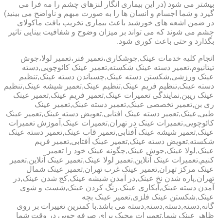
بیشتر می شود (در این بیماری انگار لنزهای چشم را مه فرا می
گیرد و شما اجسام و انسان ها را به صورت مبهم و ناواضح می بینید)
در ضمن اشعه های خورشید باعث بیماری تخریب بافت ماکولای
چشم می شوند که می تواند بر میزان وضوح و شفافیت بینایی تاثیر
بگذارد و حتی باعث کوری شود.
انجام کلیه خدمات عینک,جوشکاری،تعمیر فنر،تعمیر لولا،جوش
تیتانیوم،تعمیر دسته عینک شکسته,تعمیر عینک کائوچویی,دسته
عینک ورزشی,شکستن دسته عینک,چسباندن دسته عینک,تنظیم
دسته عینک,تنظیم فریم عینک,تنظیم عینک,تعمیر شیشه عینک,تنظیم
عینک ریبن,نمایندگی تعمیرات عینک,تعمیر فریم عینک,تعمیر عینک
ری بن,تعمیر تخصصی عینک,تعمیر دسته عینک,تعمیر عینک
طبی,عینک,تعمیر دسته عینک افتابی,تعویض دسته عینک,تعمیر عینک
کائوچویی,تعمیرات عینک در تهران,تعمیرات عینک,آموزش تعمیرات
عینک,تعمیر شیشه عینک آفتابی,تعمیر قاب عینک,تعمیر دسته عینک
شکسته,تعویض دسته عینک,تعمیر عینک آفتابی,تعمیر فریم
عینک,لولا عینک,جوش عینک,چگونه عینک خود را تعمیر
کنیم,تعمیرات عینک آنلاین,تعمیر لولا عینک,تعمیر عینک آنلاین,تعمیر
عینک مرکز تهران,تعمیر عینک غرب تهران,تعمیر عینک شمال
تهران,پاره شدن نخ عینک,در آمدن شیشه عینک,کج شدن عینک,در
آمدن دسته عینک,آبکاری عینک,رنگ کردن عینک,شست و شوی
عینک,شکستن عینک فلزی,تعمیر عینک بچه
گانه,دسته,دسته,دسته,دسته می باشد.با کمترین تغییرات بر روی
ظاهر عینک شما,تعمیرات مجیک برای صرفه جویی در وقت شما