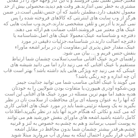
معتبر،جنس تقلبی نمی فروشند و با این کار وجهه خود را در مقابل
مشتری به خطر نمی اندازند.هر وقت هم دیدید،محصولی بیش از حد
معمول تخفیف دارد،مطمئن باشید که آن جنس،تقلبی است.در ضمن
هرگز از وب سایت های اینترنتی که کالاهای فروخته شده را پس
نمی گیرند یا آدرس و تلفن مشخصی ندارند،خرید.وب سایت هایی که
عینک های معتبر می فروشند،اغلب ضمانت هم ارائه می دهند.
دفترچه و شناسنامه عینک:معمولا عینک های اصل،شناسنامه یا
دفترچه اصالت دارند.در شناسنامه،جزئیات دقیقی در مورد
عینک،مقدار خش پذیری لنز،مقاومت آن در برابر اشعه ماوراء
بنفش،جنس فریم و … بیان می شود.
راهنمای خرید عینک آفتابی مناسب:سلامت چشمان شما ارتباط
مستقیم با عینک آفتابی که می زنید دارد اما می دانید شیشه های
عینکی که می زنید چه ویژگی هایی باید داشته باشد؟ بهتر است قاب
آن چه اندازه و چه رنگی باشد؟
می گویند با عینک آفتابی مناسب شما می توانید جذابیت جیمز
وین،شکوه اودری هیپورن،یا متفاوت بودن شولاپین را به خودتان
هدیه بدهید اما مهم ترین مسئله در مورد عینک های آفتابی این است
که آنها را به عنوان وسیله ای برای محافظت از سلامت تان در نظر
بگیرید نه یک وسیله تزئینی.شما باید در مورد عینک های آفتابی کاری
که می کنند و نکاتی که هنگام خرید آنها باید در نظر بگیرید،اطلاعات
کامل داشته باشید.اشعه های ماورای بنفش خورشید هم می توانند
به پوست آسیب برسانند و هم به چشم،به خصوص به لنز و قرنیه
چشم،هرقدر بیشتر چشمان شما بدون محافظ در مقابل اشعه
آفتاب قرار بگیرد احتمال اینکه به بیماری آب مروارید مبتلا شوید