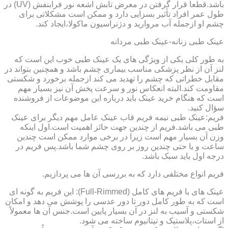
باشد.قطعاً قرار گرفتن در معرض تابش اشعه نور فرابنفش (UV) در
طول عمر افراد تأثیر بسزایی دارد و ممکن است مشکلاتی برای
چشم او ازجمله آب مروارید و دژنراسیون ماکولا،ایجاد کند.
عینک طبی زنانه-عینک طبی مردانه
به طور کلی یکی از ویژگی های یک عینک طبی خوب این است که
لنز آن از نظر پزشکی مناسب بیماری چشم باشد و همچنین بتواند در
مقابل خطراتی که چشم را تهدید می کند ازجمله برخورد و شکستی
مقاومت کند.البته انعکاس نور و سرعت پخش آن نیز بسیار مهم
است که هنگام خرید عینک باید درباره این موضوعات از فروشنده
سؤال کنید.
فریم:عینک طبی نیمه فریم قاب عینک عامل مهم دیگر برای عینک
طبی می باشد.فریم از چندین جهت حائز اهمیت است.اول اینکه
وزن آن بسیار مهم است زیرا در برخی موارد ممکن است چندین
ساعت و یا حتی چندین روز بر روی چشم شما باشد.پس فریم در
درجه اول باید سبک باشد.
فریم انواع مختلفی دارد که به بررسی آن ها می پردازیم.
عینک های با فریم های کامل (Full-Rimmed): این فریم به گونه ای
است که به طور کامل دور تا دور عدسی را پوشش می دهد و امکان
شکستی و آسیب به لنز در آن بسیار پایین است.جنس آن ها معمولاً
از استات،پلاستیک و تیتانیوم ساخته می شود.