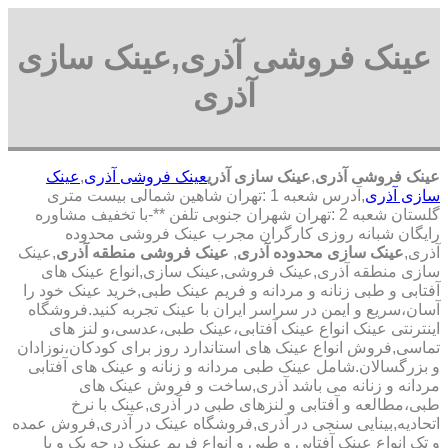
عینک فروشی آذری,عینک سازی
آذری
عینک فروشی آذری
,
عینک سازی آذری
عینک فروشی آذری
,
عینک
سازی آذری
,آدرس شعبه 1 :تهران شاهین شمالی بیست متری
گلستان شعبه 2 :تهران شهران جنوبی تلفن **-با تخفیف مشاوره
رایگان شبانه روزی کارگران مجرب عینک فروشی محدوده
آذری,
عینک سازی محدوده آذری
,
عینک فروشی منطقه آذری
,عینک
سازی منطقه آذری,عینک فروشی,عینک سازی,انواع عینک های
آفتابی و طبی زنانه و مردانه و فریم عینک طبی,خرید عینک خود را
آسان،سریع و ایمن در سراسر ایران با عینک تجربه کنید.فروشگاه
اینترنتی عینک انواع عینک آفتابی،عینک طبی،عدسی،و لنز های
تماسی,فروش انواع عینک های استاندارد روز برای کودکان،نوزادان
و بزرگسالان.شامل عینک طبی مردانه و زنانه و عینک های آفتابی
مردانه و زنانه می باشد آذری,ساخت و فروش عینک های
طبی،مطالعه و آفتابی و لنزهای طبی در آذری,عینک با نرخ
اتحادیه,بینایی سنجی در آذری,فروشگاه عینک در آذری,فروش عمده
و تک انواع عینک آفتابی و طبی و انواع فریم عینک درجه یک و با