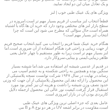
و یک تعادل میان این دو ایجاد نمایید.
ویژگی های یک عینک طبی خوب | لنز
قطعاً انتخاب لنز مناسب از فریم بسیار مهم تر است.امروزه در
سطح بازار لنز های مختلفی وجود دارد که خرید آن ها،گاه با اشتباه
همراه است.حال سؤالی که مطرح می شود این است که چرا
انتخاب لنز بسیار مهم است؟
هنگام خرید عینک شما فریم را انتخاب می کنید،انتخاب صحیح فریم
از جهت زیبایی و راحتی فرد هنگام استفاده از آن ضروری است.اما
لنز بسیار مهم تر است زیرا به طور مستقیم با چهار عامل یعنی
ظاهر،زیبایی،ایمنی و بینایی،سروکار دارد.
در قدیم از عدسی شیشه ای استفاده می شد،اما شیشه بسیار
سنگین بوده و همچنین به راحتی شکسته و به چشم آسیب می
رساند.در نهایت در سال ۱۹۴۷ شرکت توانست نسخه پلاستیکی از
این محصول را ارائه دهد.این محصول پلاستیکی از آن جهت که وزنی
حدود نصف وزن شیشه را داشت و هزینه آن نیز کمتر بود مورد
استقبال قرار گرفت.کیفیت نور عالی این محصول ازجمله دلایل
کاربردی بودن آن در بازار امروزی است.
عامل بعدی که جزء اصلی ترین ویژگی های عینک طبی
است،مقاومت در برابر اشعه UV در هر دو نوع A و B می