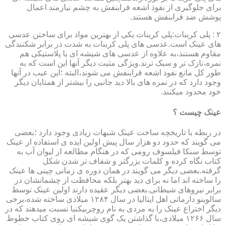
برای جلوگیری از نفوذ اشعه فرابنفش به چشم نیازمند اعمال
پوشش ضد فرابنفش هستند.
۲ : پلی کربنات:پلی کربنات یکی از بهترین مواد برای ساختن عدسی
های عینک است.عدسی های پلی کربنات به شدت در برابر شکنندگی
مقاوم هستند،به علاوه از عدسی های شیشه ای یا پلاستیکی هم
نمره،نازک تر و سبک ترند.ویژگی مثبت دیگر آنها این است که به
طور کل مانع نفوذ اشعه فرابنفش می شوند،البته ؛این عیب در آنها
وجود دارد که در نمره های بالا دید جانبی را بیشتر از همتایان دیگر
خود محدود میکنند.
عینک چیست ؟
در ربطه با تاریخچه ساخت عینک شبهات زیادی وجود دارد ؛بعضی
می گویند که حدود دو هزار سال پیش اولین ایده ی استفاده از عینک
توسط سنکا فیلسوف رومی که در هنگام مطالعه از لیوان آب به
کتاب نگاه کرده و کلمات بزرگتر و شفاف تر شدن شکل
گرفته.بعضی دیگر می گویند در همان دوره ی زمانی چینی ها عینک
را ساخته اند اما نه برای دید بهتر بلکه محافظت از چشمانشان در
برابر نیروهای شیطانی.بعضی دیگر عقیده دارند اولین عینک توسط
سالوینو دارماتی اهل ایتالیا در سال ۱۲۸۴ میلادی ساخته شده،برخی
دیگر اختراع عینک را به مردی به نام روچربیکنبا نسبت میدهند که در
سال ۱۲۶۶ میلادی،با گذاشتن یک گوی شیشه ای روی کتاب خطوط