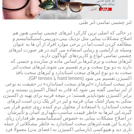
لنز چشمی تماسی-لنز طبی
در حالی که اصلی ترین کارکرد لنزهای چشمی تماسی هنوز هم
اصلاح مشکلات بینایی مثل نزدیک بینی،دوربینی،آستیگماتیسم و
مطالعه کردن است،اما در برخی موارد افراد از آن ها به عنوان
وسیله ی آرایشی و زیبایی استفاده می کنند.در هر صورت لنزهای
چشمی تماسی انواع و کاربردهای گوناگون دارند.
لنزهای سخت و نرم:لنزها بر اساس ماده ی سازنده و جنسی که
دارند به دو نوع سخت و نرم تقسیم می شوند.لنزهای سخت:لنز
سخت به دو نوع لنزهای سخت استاندارد و لنزهای سخت نافذ
اکسیژن تقسیم می شود (hard lenses یا GP lenses).
لنز سخت استاندارد:«لنزهای سخت استاندارد» در حقیقت به نوعی
از لنز تماسی گفته می شود که قادر به انتقال اکسیژن نیستند و در
برابر اکسیژن نفوذناپذیر هستند؛ در نتیجه قرنیه برای تهیه ی اکسیژن
متکی به پمپاژ اشک میان قرنیه و لنز در اثر پلک زدن است.لنزهای
سخت استاندارد با استفاده از محلول نرم کننده روی چشم قرار می
گیرند.این لنزها به خاطر قیمت مناسب،نگهداری آسان و تأثیرشان
در اصلاح مشکلات بینایی به خصوص آستیگماتیسم طرفداران زیای
دارند.با این همه،لنزهای سخت استاندارد به خاطر مشکلاتی از جمله
تاری دید و هیپوکسی (نارسایی اکسیژن به اعضای بدن) معمولا فرد