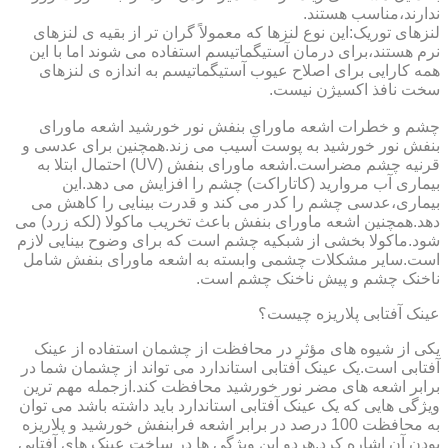
ندارند،مناسب هستند.
لنزهای توریک:این نوع لنزها که معمولاً گران تر از بقیه ی لنزهای
نرم هستند،برای درمان آستیگماتیسم استفاده می شوند اما با این
همه کارایی برای اصلاح عیوب آستیگماتیسم به اندازه ی لنزهای
سخت نافذ اکسیژن نیست.
چشم و خطرات اشعه ماورای بنفش نور خورشید اشعه ماورای
بنفش نور خورشید به پوست آسیب می زند.همچنین برای عدسی و
قرنیه چشم مضراست.اشعه ماورای بنفش (UV) احتمال ابتلا به
بیماری آب مروارید (کاتاراکت) چشم را افزایش می دهد.این
بیماری،عدسی چشم را کدر می کند و قدرت بینایی را کاهش می
دهد.همچنین اشعه ماورای بنفش باعث تخریب ماکولا (لکه زرد) می
شود.ماکولا بخشی از شبکیه چشم است که برای وضوح بینایی لازم
است.سایر مشکلات چشمی وابسته به اشعه ماورای بنفش شامل
ناخنک چشم و پیش ناخنک چشم است.
عینک آفتابی پلاریزه چیست؟
یکی از شیوه های مؤثر در محافظت از چشمان استفاده از عینک
آفتابی است.یک عینک آفتابی استاندارد می تواند از چشمان شما در
برابر اشعه های مضر نور خورشید محافظت کند.ازجمله مهم ترین
ویژگی هایی که یک عینک آفتابی استاندارد باید داشته باشد می توان
به محافظت 100 درصد در برابر اشعه فرابنفش خورشید و پلاریزه
بودن آن اشاره کرد.هردو این ویژگی ها در ساخت عینک های آفتابی