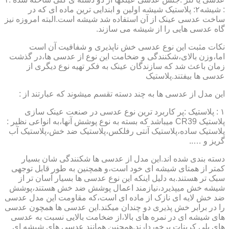
: شیشه۲: پلاستیک شیشه اولین و ابندایی ترین ماده ای که در
ساخت عدسی عینک از آن استفاده شد شیشه است.البته امروزه نیز
گاه عدسی هایی را از شیشه می سازند.
نکات مثبت این نوع عدسی خش ناپذیری و شفافیت آن است
اما،وزن بالای،شکنندگی و ضخامت این نوع از عدسی ها،در گذشت
زمان باعث شد که سازندگان عینک به فکر تهیه نوع دیگری از
عدسی ها بیفتند.پلاستیک
این مدل از عدسی ها به چند دسته تقسم میشوند که عبارتند از :
۱ : پلاستیک :پر کاربرد ترین نوع عدسی در صنعت عینک سازی
پلاستیک CR39 میباشد که بسته به نوع پوشش آنها،به انواعی نظیر :
پلاستیک ساده،پلاستیک آنتی رفلکس،پلاستیک ضد خش،پلاستیک آب
گریز و …..
دسته بندی شده اند.این مدل از عدسی ها شکنندگی شان بسیار
کمتر از همتای شیشه ای خود است،و همچنین به طور قابل توجهی
سبک تر هستند.به دلیل اینکه این نوع عدسی ها بسیار آسان تر از
شیشه خش میپذیرد،نیازمند اعمال پوشش ضد خش هستند،پوشش
ضد خش لایه ای نازک از ماده ای است،که مقاومت این مدل عدسی
را در برابر خش پذیری دو چندان میکند.این عدسی ها همچون عدسی
های شیشه ای در نمره های بالا،از ضخامت بالایی نسبت به عدسی
های پلی کربنات برخوردارند.همچنین همانند عدسی های شیشه ای