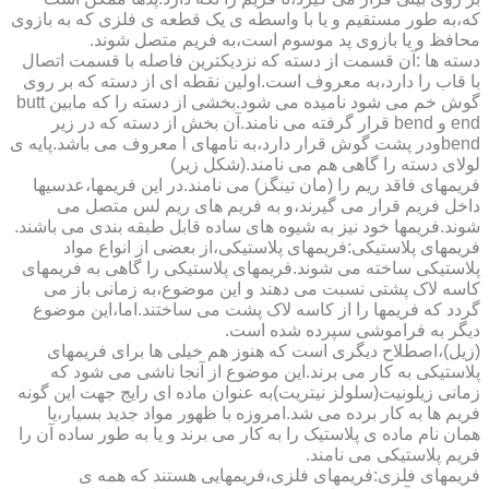
که،به طور مستقیم و یا با واسطه ی یک قطعه ی فلزی که به بازوی
محافظ و یا بازوی پد موسوم است،به فریم متصل شوند.
دسته ها :آن قسمت از دسته که نزدیکترین فاصله با قسمت اتصال
با قاب را دارد،به معروف است.اولین نقطه ای از دسته که بر روی
گوش خم می شود نامیده می شود.بخشی از دسته را که مابین butt
end و bend قرار گرفته می نامند.آن بخش از دسته که در زیر
bendودر پشت گوش قرار دارد،به نامهای l معروف می باشد.پایه ی
لولای دسته را گاهی هم می نامند.(شکل زیر)
فریمهای فاقد ریم را (مان تینگز) می نامند.در این فریمها،عدسیها
داخل فریم قرار می گیرند،و به فریم های ریم لس متصل می
شوند.فریمها خود نیز به شیوه های ساده قابل طبقه بندی می باشند.
فریمهای پلاستیکی:فریمهای پلاستیکی،از بعضی از انواع مواد
پلاستیکی ساخته می شوند.فریمهای پلاستیکی را گاهی به فریمهای
کاسه لاک پشتی نسبت می دهند و این موضوع،به زمانی باز می
گردد که فریمها را از کاسه لاک پشت می ساختند.اما،این موضوع
دیگر به فراموشی سپرده شده است.
(زیل)،اصطلاح دیگری است که هنوز هم خیلی ها برای فریمهای
پلاستیکی به کار می برند.این موضوع از آنجا ناشی می شود که
زمانی زیلونیت(سلولز نیتریت)به عنوان ماده ای رایج جهت این گونه
فریم ها به کار برده می شد.امروزه با ظهور مواد جدید بسیار،یا
همان نام ماده ی پلاستیک را به کار می برند و یا به طور ساده آن را
فریم پلاستیکی می نامند.
فریمهای فلزی:فریمهای فلزی،فریمهایی هستند که همه ی