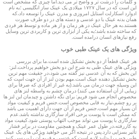
و کلمات را درشت تر و واضح تر می دید.اما چیزی که مشخص است
این است که در سال ۱۷۲۷ میلادی یک عینک ساز انگلیسی ؛به نام
ادوارد اسکارلت استایل امروزی و مدرن عینک را توسعه داد،که
همان بدنه عینک با دو عدسی و دسته های در دو طرف صورت
هستند.به هر حال عینک در هر زمان و از هر ماده و توسط هر فردی
که ساخته شده باشد؛به یکی از ابزاری ترین و کاربردی ترین وسایل
رفع نیازهای انسان درامده است.
ویژگی های یک عینک طبی خوب
هر عینک قطعاً از دو بخش تشکیل شده است.ما برای بررسی
ویژگی های عینک طبی به شرح این دو بخش خواهیم پرداخت.لنز:
این بخش که به آن عدسی نیز گفته می شود،در حقیقت مهم ترین
بخش تشکیل دهنده عینک است.مهم بودن لنز از آن جهت است که
این وسیله جهت درمان می باشد.(به غیر از افرادی که صرفاً برای
زیبایی از آن استفاده می کنند) درمان چشم به واسطه لنز های
مخصوص انجام می شود فریم: برای نگه داشتن و چیدمان این لنز ها
بر رو چشم،نیاز به قابی مخصوص است.جنس فریم و کیفیت مواد
آن بسیار مهم است.جنس فریم از آن جهت دارای اهمیت می باشد
که ممکن است با پوست برخی افراد سازگاری نداشته باشد.عدم
سازگاری با پوست می تواند موجب التهاب پوستی شود.کیفیت مواد
به کاررفته،در طول عمر عینک و همچنین مقاومت در برابر فشار
تأثیر بسزایی دارد.پس در نتیجه اگر می خواهید ویژگی های یک عینک
طبی خوب را بدانید لازم است که عدسی و فریم آن را بررسی کنید