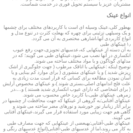
مشتریان عزیز با سیستم تحویل فوری در خدمت شماست.
انواع عینک
به­طور کلی،عینک وسیله ای است با کاربردهای مختلف برای چشمها
و یک وسیله­ی تزئینی برای چهره که به­علت کثرت در تنوع مدل و
انواع کاربردی آنها،اشاره­ی مختصری به آن می گردد.
۱٫عینکهای طبی
به آن دسته از عینکهایی که،عدسیهای تجویزی،جهت رفع عیوب
انکساری در آنها نصب می شود،عینکهای طبی می گویند؛ که در
مدلهای گوناگون و با مواد مختلف ساخته می شوند.
توضیح اینکه :عینکهایی با اتاقک مرطوب ( جهت جلوگیری از اشک
ریزش شدید ) و یا عینکهای منشوری ( برای موارد کم بینایی و یا
آسان نمودن مطالعه برای کسانی که قرار است مدت زیادی به
علت فلج اندامهای اصلی،بستری شوند )،و عینکهای مخصوص آرایش
( برای اشخاصی که دارای عیوب انکساری شدید هستند ) و…،در
زمره­ی عینکهای طبی،با کاربرد خاص محسوب می شوند.
عینکهای آفتابی:به گروهی از عینکها که جهت محافظت از چشمها در
برابر آثار زیانبار نور خورشید و نورهای مضر ساخته می شوند و
گاهی هم جهت زیبایی مورد استفاده قرار می گیرند،عینکهای آفتابی
می گویند.
عینکهای طبی-آفتابی:به­بعضی از عینکهایی که جهت مصارف طبی
به کار می روند،اما از عدسیهای طبی-آفتابی(انواع عدسیهای رنگی و