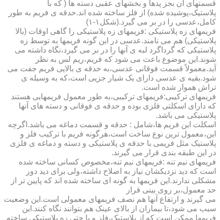
قسمتهای آن بجز پدها و بخشهای عقبی دسته ها ( که با
پلاستیک،پوشیده شده) از فلز ساخته شده اند.حدقه ی فریم به طور
کامل،عدسی را در بر می گیرد.(شکل۱-۱)
فریمهای زه پلاستیکی :فریمهای زه پلاستیکی را گاهی اوقات (بالا
پلاستیکی) هم می نامند.عدسی در این گونه فریمها به توسط زه
پلاستیکی که گرداگرد لبه ی آنها را در بر می گیرد،نگاه داشته می
شوند.این موضوع باعث می شود که فریم،ریم لس به نظر
آید.معمولاً قسمت فوقانی عدسی،به حدقه ی بالایی فریم جفت می
شود.بقیه ی عدسی دارای یک شیار جزیی است،که به وسیله ی
تراش هموار شده است.
فریمهای ترکیبی:فریمهای ترکیبی،به طور معمول فریمهایی هستند
که دارای اسکلتی فلزی بوده و حدقه ی فوقانی و دسته های آنها
پلاستیکی می باشد.
اسکلت این فریم ها،شامل : حدقه و قسمت دماغه می باشد.اگرچه
این،معمول ترین نوع ساخت است،هرگونه فریم با ترکیب فلز و
پلاستیک مثل فریمی با حدقه ی پلاستیکی و دسته و دماغه ی فلزی
در این طبقه بندی قرار می گیرند.
فریمهای نیم تنه :فریمهای نیم تنه،مخصوص کسانی ساخته شده
است که دید نزدیکشان نیاز به اصلاح داشته،ولی برای دید دور
مشکلی ندارند.این فریمها به گونه ای ساخته شده اند که پایین تر از
حد معمول،بر روی بینی قرار
می گیرند و ارتفاع آنها هم نصف فریمهای معمولی است.این وضعیت
سبب می شود،تا بیماران از بالای عینک هم بتوانند نگاه کنند.این
فریمها ممکن است که از پلاستیک،فلز و یا حتی زه پلاستیکی ساخته