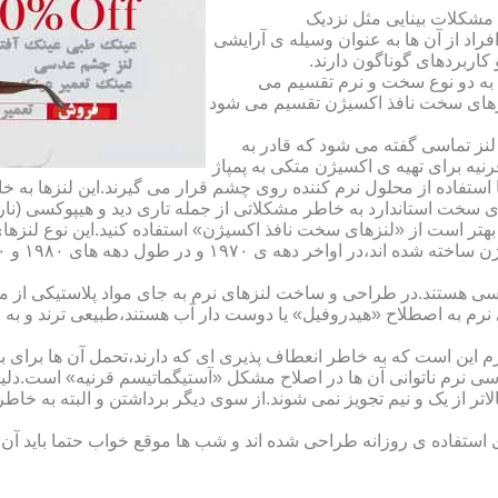
مشکلات بینایی مثل نزدیک
راد از آن ها به عنوان وسیله ی آرایشی
اربردهای گوناگون دارند.
 به دو نوع سخت و نرم تقسیم می
نزهای سخت نافذ اکسیژن تقسیم می شود
لنز تماسی گفته می شود که قادر به
قرنیه برای تهیه ی اکسیژن متکی به پمپاژ
ا استفاده از محلول نرم کننده روی چشم قرار می گیرند.این لنزها ب
ی سخت استاندارد به خاطر مشکلاتی از جمله تاری دید و هیپوکسی (نار
بهتر است از «لنزهای سخت نافذ اکسیژن» استفاده کنید.این نوع لنزه
ی هستند.در طراحی و ساخت لنزهای نرم به جای مواد پلاستیکی از م
 نرم به اصطلاح «هیدروفیل» یا دوست دار آب هستند،طبیعی ترند و به
این است که به خاطر انعطاف پذیری ای که دارند،تحمل آن ها برای بی
تماسی نرم ناتوانی آن ها در اصلاح مشکل «آستیگماتیسم قرنیه» است.د
لاتر از یک و نیم تجویز نمی شوند.از سوی دیگر برداشتن و البته به خ
تفاده ی روزانه طراحی شده اند و شب ها موقع خواب حتما باید آن ها ر