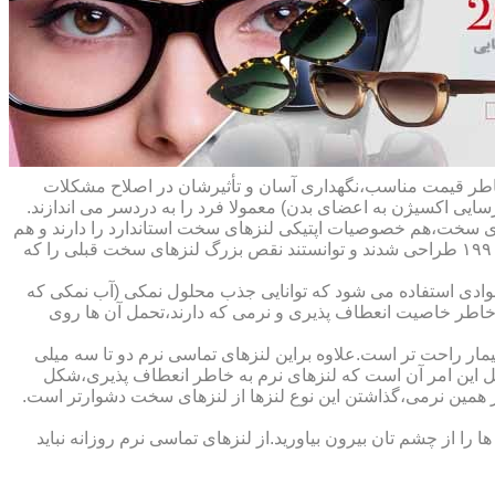
ه خاطر قیمت مناسب،نگهداری آسان و تأثیرشان در اصلاح مشکلات
سایی اکسیژن به اعضای بدن) معمولا فرد را به دردسر می اندازند.
ای سخت،هم خصوصیات اپتیکی لنزهای سخت استاندارد را دارند و هم
راحت تر هستند.در حقیقت این لنزها که از پلیمرهای نفوذپذیر به اکسیژن ساخته شده اند،در اواخر دهه ی ۱۹۷۰ و در طول دهه های ۱۹۸۰ و ۱۹۹۰ طراحی شدند و توانستند نقص بزرگ لنزهای سخت قبلی را که
وادی استفاده می شود که توانایی جذب محلول نمکی (آب نمکی که
 خاطر خاصیت انعطاف پذیری و نرمی که دارند،تحمل آن ها روی
مار راحت تر است.علاوه براین لنزهای تماسی نرم دو تا سه میلی
لیل این امر آن است که لنزهای نرم به خاطر انعطاف پذیری،شکل
اطر همین نرمی،گذاشتن این نوع لنزها از لنزهای سخت دشوارتر است.
ا از چشم تان بیرون بیاورید.از لنزهای تماسی نرم روزانه نباید