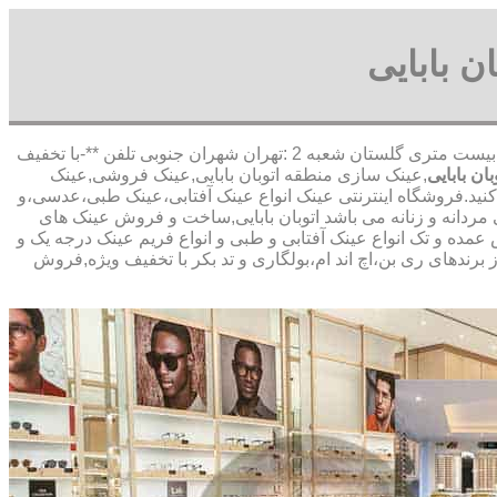
ن بابایی
,آدرس شعبه 1 :تهران شاهین شمالی بیست متری گلستان شعبه 2 :تهران شهران جنوبی تلفن **-با تخفیف
ن بابایی
,عینک سازی منطقه اتوبان بابایی,عینک فروشی,عینک
 کنید.فروشگاه اینترنتی عینک انواع عینک آفتابی،عینک طبی،عدسی،و
 مردانه و زنانه می باشد اتوبان بابایی,ساخت و فروش عینک های
ش عمده و تک انواع عینک آفتابی و طبی و انواع فریم عینک درجه یک و
برندهای ری بن،اچ اند ام،بولگاری و تد بکر با تخفیف ویژه,فروش