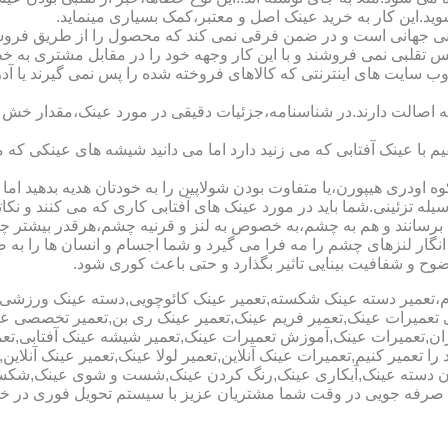
شوید.این کار به خرید عینک اصل و معتبر،کمک بسیاری مینماید.
هانی است و در ضمن فرقی نمی کند که محصول را از طریق فروشگاه ی
س تقلبی نمی فروشند و با این کار وجهه خود را در مقابل مشتری به 
 سایت های اینترنتی که کالاهای فروخته شده را پس نمی گیرند یا 
ه اصالت دارند.در شناسنامه،جزئیات دقیقی در مورد عینک،مقدار خش 
ا عینک آفتابی که می زنید دارد اما می دانید شیشه های عینکی که می
 اودری هیپورن،یا متفاوت بودن شولاپین را به خودتان هدیه بدهید اما م
ه تزئینی.شما باید در مورد عینک های آفتابی کاری که می کنند و نکاتی
برسانند و هم به چشم،به خصوص به لنز و قرنیه چشم،هرقدر بیشتر چش
ری انگار لنزهای چشم را مه فرا می گیرد و شما اجسام و انسان ها را 
ح و شفافیت بینایی تاثیر بگذارد و حتی باعث کوری شود.
نیوم،تعمیر دسته عینک شکسته,تعمیر عینک کائوچویی,دسته عینک ورزش
ی تعمیرات عینک,تعمیر فریم عینک,تعمیر عینک ری بن,تعمیر تخصصی ع
هران,تعمیرات عینک,آموزش تعمیرات عینک,تعمیر شیشه عینک آفتابی,ت
ا تعمیر کنیم,تعمیرات عینک آنلاین,تعمیر لولا عینک,تعمیر عینک آنلای
دن دسته عینک,آبکاری عینک,رنگ کردن عینک,شست و شوی عینک,شکستن
ای صرفه جویی در وقت شما مشتریان عزیز با سیستم تحویل فوری در