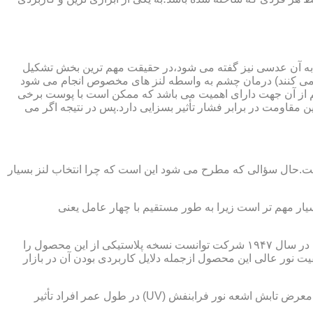
 به آن عدسی نیز گفته می شود،در حقیقت مهم ترین بخش تشکیل
ده می کنند) درمان چشم به واسطه لنز های مخصوص انجام می شود
م از آن جهت دارای اهمیت می باشد که ممکن است با پوست برخی
مقاومت در برابر فشار تأثیر بسزایی دارد.پس در نتیجه اگر می
 است.حال سؤالی که مطرح می شود این است که چرا انتخاب لنز بسیار
یار مهم تر است زیرا به طور مستقیم با چهار عامل یعنی
در قدیم از عدسی شیشه ای استفاده می شد،اما شیشه بسیار سنگین بوده و همچنین به راحتی شکسته و به چشم آسیب می رساند.در نهایت در سال ۱۹۴۷ شرکت توانست نسخه پلاستیکی از این محصول را
 نور عالی این محصول ازجمله دلایل کاربردی بودن آن در بازار
عامل بعدی که جزء اصلی ترین ویژگی های عینک طبی است،مقاومت در برابر اشعه UV در هر دو نوع A و B می باشد.قطعاً قرار گرفتن در معرض تابش اشعه نور فرابنفش (UV) در طول عمر افراد تأثیر