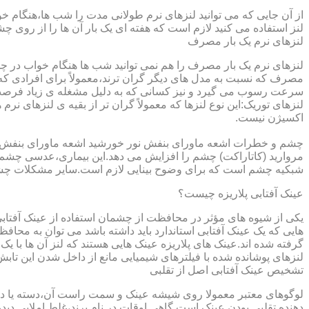
از آن جایی که می توانید لنزهای نرم طولانی مدت را شب ها،هنگام خو
لنز استفاده می کنید لازم است که هفته ای یک بار آن ها را از روی 
لنزهای نرم یک بار مصرف
لنزهای نرم یک بار مصرف را هم نمی توانید شب ها هنگام خواب در چشم
مصرف که نسبت به مدل های دیگر گران ترند،معمولاً برای افرادی که
سرعت رسوب می گیرد و نیز کسانی که به دلیل مشغله ی زیاد فرصت ت
لنزهای توریک:این نوع لنزها که معمولاً گران تر از بقیه ی لنزهای نر
اکسیژن نیست.
مروارید (کاتاراکت) چشم را افزایش می دهد.این بیماری،عدسی چشم ر
شبکیه چشم است که برای وضوح بینایی لازم است.سایر مشکلات چش
عینک آفتابی پلاریزه چیست؟
یکی از شیوه های مؤثر در محافظت از چشمان استفاده از عینک آفتاب
گرفته شده اند.عینک های پلاریزه عینک هایی هستند که لنز آن ها با ی
لنزهای پوشانده شده با فیلترهای شیمیایی مانع از داخل شدن این تابش
تشخیص عینک آفتابی اصل از تقلبی
لوگوهای معتبر معمولا روی شیشه عینک و سمت راست آن،دسته یا داخل 
دهنده تقلبی بودن عینک است.گاهی اوقات در نام برند،غلط املایی دیده