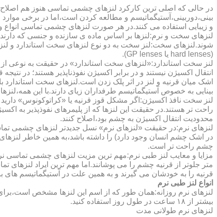
در حالی که اصلی ترین کارکرد لنزهای چشمی تماسی هنوز هم اصلاح 
بینی،دوربینی،آستیگماتیسم و مطالعه کردن است،اما در برخی موارد اف
و زیبایی استفاده می کنند.در هر صورت لنزهای چشمی تماسی انواع و ک
لنزهای سخت و نرم:لنزها بر اساس ماده ی سازنده و جنسی که دارند
شوند.لنزهای سخت:لنز سخت به دو نوع لنزهای سخت استاندارد و ل
(hard lenses یا GP lenses).
لنز سخت استاندارد:«لنزهای سخت استاندارد» در حقیقت به نوعی از 
انتقال اکسیژن نیستند و در برابر اکسیژن نفوذناپذیر هستند؛ در نتیجه 
اشک میان قرنیه و لنز در اثر پلک زدن است.لنزهای سخت استاندارد ب
بینایی به خصوص آستیگماتیسم طرفداران زیای دارند.با این همه،لنزها
لنز سخت نافذ اکسیژن:اگر مشکل قوز قرنیه یا «کراتوکونوس» دارید 
محدودیت انتقال اکسیژن به چشم بود،اصلاح کنند.
لنزهای نرم:در حقیقت «لنزهای نرم» نسل جدیدتر لنزهای چشمی تماس
در اشک چشم انسان وجود دارد) را داشته باشد،به همین خاطر لنزهای
چشم راحت تر است.
مزایا و معایب لنز طبی نرم:مهم ترین مزیت لنزهای چشمی تماسی نرم 
متر جلوتر از قرنیه چشم را می پوشانند.اما مهم ترین ایراد لنزهای 
قرنیه را به خودشان می گیرند و به همین علت در آستیگماتیسم های با
انواع لنز طبی نرم
لنزهای نرم روزانه:همان طور که از اسم این لنزها مشخص است،برای اس
بیشتر از ۱۸ ساعت در طول روز استفاده کنید.
لنزهای نرم طولانی مدت