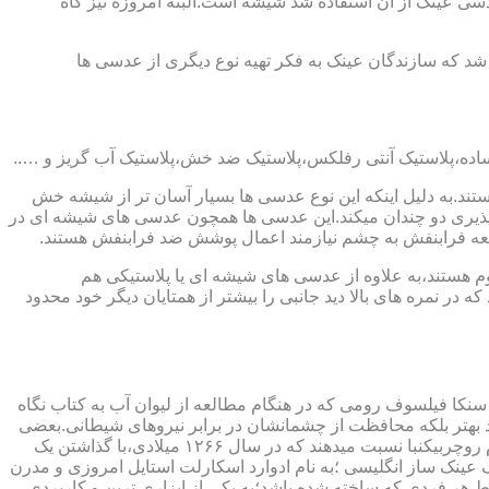
ابندایی ترین ماده ای که در ساخت عدسی عینک از آن استفاده شد شیشه است.البته امروزه نیز گاه
 که سازندگان عینک به فکر تهیه نوع دیگری از عدسی ها
ند.به دلیل اینکه این نوع عدسی ها بسیار آسان تر از شیشه خش
ذیری دو چندان میکند.این عدسی ها همچون عدسی های شیشه ای در
اشعه فرابنفش به چشم نیازمند اعمال پوشش ضد فرابنفش هستند.
م هستند،به علاوه از عدسی های شیشه ای یا پلاستیکی هم
 در نمره های بالا دید جانبی را بیشتر از همتایان دیگر خود محدود
سنکا فیلسوف رومی که در هنگام مطالعه از لیوان آب به کتاب نگاه
د بهتر بلکه محافظت از چشمانشان در برابر نیروهای شیطانی.بعضی
دیگر عقیده دارند اولین عینک توسط سالوینو دارماتی اهل ایتالیا در سال ۱۲۸۴ میلادی ساخته شده،برخی دیگر اختراع عینک را به مردی به نام روچربیکنبا نسبت میدهند که در سال ۱۲۶۶ میلادی،با گذاشتن یک
وط و کلمات را درشت تر و واضح تر می دید.اما چیزی که مشخص است این است که در سال ۱۷۲۷ میلادی یک عینک ساز انگلیسی ؛به نام ادوارد اسکارلت استایل امروزی و مدرن
 هر فردی که ساخته شده باشد؛به یکی از ابزاری ترین و کاربردی