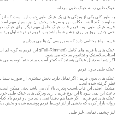
عینک طبی زنانه-عینک طبی مردانه
به طور کلی یکی از ویژگی های یک عینک طبی خوب این است که لنز آ
مقاومت کند.البته انعکاس نور و سرعت پخش آن نیز بسیار مهم است ک
فریم:عینک طبی نیمه فریم قاب عینک عامل مهم دیگر برای عینک طبی
حتی چندین روز بر روی چشم شما باشد.پس فریم در درجه اول باید س
فریم انواع مختلفی دارد که به بررسی آن ها می پردازیم.
عینک های با فریم های کامل (ed
استات،پلاستیک و تیتانیوم ساخته می شود.
اگر شما به دنبال عینکی هستید که کمتر آسیب ببیند حتماً توصیه می شو
عینک طبی بدون فریم
عینک های بدون فریم : اگر تمایل دارید بخش بیشتری از صورت شما دی
نظر گرفته شده است.
مشکل اصلی این قاب،آسیب پذیری بالا آن می باشد.یعنی ممکن است لنز
باعث این نمی شود تا این نوع فریم دارای ویژگی های عینک طبی خوب
عینک های نیم فریم : اگر شما هم دقیقاً نمی دانید بین دو فریم بالا 
روانه بازار کرده که بخشی از لنز توسط فریم پوشیده شده و بخش دیگ
لنز چشمی تماسی-لنز طبی