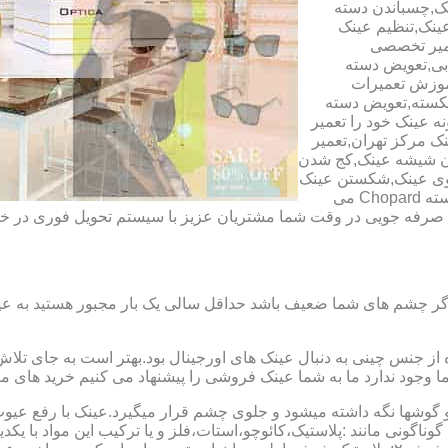
ک,چسباندن دسته
ینک,تنظیم عینک
عمیر تخصصی
ابی,تعویض دسته
آموزش تعمیرات
شکسته,تعویض دسته
ه عینک خود را تعمیر
ینک مرکز تهران,تعمیر
دن شیشه عینک,کج شدن
وی عینک,شکستن عینک
فلزی,تعمیر عینک بچه گانه,دسته Rey Ban,دسته AO,دسته Police,دسته Chopard می
ای صرفه جویی در وقت شما مشتریان عزیز با سیستم تحویل فوری در
گر چشم های شما ضعیف باشد حداقل سالی یک بار مجبور هستید به عین
از جنس چینی به دنبال عینک های اورجینال بود.بهتر است به جای تلا
شما وجود ندارد ما به شما عینک فروشی را پیشنهاد می کنیم خرید های م
شها نگه داشته میشود و جلوی چشم قرار میگیرد.عینک با رفع عیوب ان
 گوناگونی مانند :پلاستیک،کائوچو،استات،فلز و یا ترکیب این مواد با ی