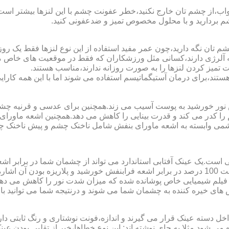
اب،از چشم تان خارج نکنید،خطر عفونت چشم با این لنزها بیشتر است و 
چشم بردارید و با محلول مخصوص تمیز و ضدعفونی کنید.
 تان نگه دارید،چون عمر مفید استفاده از این نوع لنزها فقط یک روز
 آلرژی دارند،کسانی مثل ورزشکاران که فقط در موقعیت های خاص می خ
میز کردن لنزها را به صورت روزانه ندارند،مناسب هستند.
م هستند،برای درمان آستیگماتیسم استفاده می شوند اما با این همه کار
ا کدر می کند و قدرت بینایی را کاهش می دهد.همچنین اشعه ماورای 
می وابسته به اشعه ماورای بنفش شامل ناخنک چشم و پیش ناخنک 
ی است.یک عینک آفتابی استاندارد می تواند از چشمان شما در برابر 
هایی که یک عینک آفتابی استاندارد باید داشته باشد می توان به محافظت 100 درصد در برابر اشعه ف
ک فیلم شیمیایی خاص پوشانده شده که میزان شدت نور را کاهش می دهند 
 های خیره کننده به چشمان شما می شوند و درنتیجه شما می توانید با 
دسته عینک قرار می گیرند و اندازه،فونت نوشتاری و رنگ ثابتی دارند.
 می شود.مثلا به جای نوشته اند:.این نوع خطاها،خبر از تقلبی بودن ع