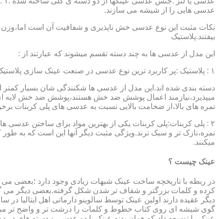
عدسی هایی را از شیشه می سازند.
نکات مثبت این نوع عدسی خش ناپذیری و شفافیت آن است اما،وزن ب
بیفتند.پلاستیک
این مدل از عدسی ها به چند دسته تقسم میشوند که عبارتند از :
۱ : پلاستیک :پر کاربرد ترین نوع عدسی در صنعت عینک سازی پلاستیک CR39 میباشد که بسته به نوع پوشش آنها،به انواعی نظیر : پلاستیک ساده،پلاستیک آنتی رفلکس،پلاستیک ضد خش،پلاستیک آب گریز و …..
دسته بندی شده اند.این مدل از عدسی ها شکنندگی شان بسیار کمتر ا
میپذیرد،نیازمند اعمال پوشش ضد خش هستند،پوشش ضد خش لایه ای 
نمره های بالا،از ضخامت بالایی نسبت به عدسی های پلی کربنات بر
۲ : پلی کربنات:پلی کربنات یکی از بهترین مواد برای ساختن عدسی
نمره،نازک تر و سبک ترند.ویژگی مثبت دیگر آنها این است که به طور کل 
میکنند.
عینک چیست ؟
در ربطه با تاریخچه ساخت عینک شبهات زیادی وجود دارد ؛بعضی می گو
کرده و کلمات بزرگتر و شفاف تر شدن شکل گرفته.بعضی دیگر می گویند
عینک را توسعه داد،که همان بدنه عینک با دو عدسی و دسته های در د