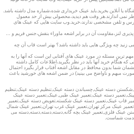
ا آنلاین بخرید.باید عینک خریداری شده،شماره مدل داشته باشد.
خطر نمی اندازند.هر وقت هم دیدید،محصولی بیش از حد معمول
آدرس و تلفن مشخصی ندارند،خرید.وب سایت هایی که عینک های
پذیری لنز،مقاومت آن در برابر اشعه ماوراء بنفش،جنس فریم و …
 زنید چه ویژگی هایی باید داشته باشد؟ بهتر است قاب آن چه
هم ترین مسئله در مورد عینک های آفتابی این است که آنها را به
 که هنگام خرید آنها باید در نظر بگیرید،اطلاعات کامل داشته
مان شما بدون محافظ در مقابل اشعه آفتاب قرار بگیرد احتمال
به صورت مبهم و ناواضح می بینید) در ضمن اشعه های خورشید باعث
ی,شکستن دسته عینک,چسباندن دسته عینک,تنظیم دسته عینک,تنظیم
ینک,تعمیر دسته عینک,تعمیر عینک طبی,عینک,تعمیر دسته عینک
عمیر قاب عینک,تعمیر دسته عینک شکسته,تعویض دسته عینک,تعمیر
ن,تعمیر عینک مرکز تهران,تعمیر عینک غرب تهران,تعمیر عینک شمال
 عینک فلزی,تعمیر عینک بچه گانه,دسته,دسته,دسته,دسته می
 خدمت شماست.