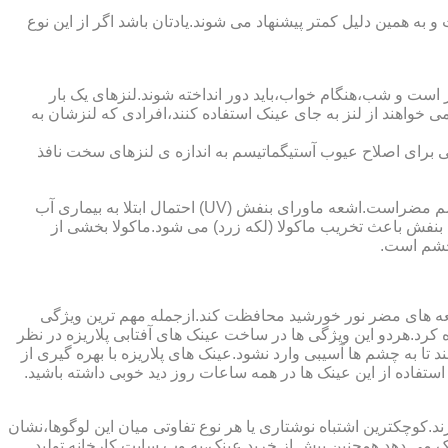
به همین دلیل کمتر پیشنهاد می شوند.یادتان باشد اگر از این نوع
 است و شب،هنگام خواب،باید دور انداخته شوند.لنزهای یک بار
واهند از لنز به جای عینک استفاده کنند،افرادی که لنزشان به
ایی برای اصلاح عیوب آستیگماتیسم به اندازه ی لنزهای سخت نافذ
چشم و خطرات اشعه ماورای بنفش نور خورشید اشعه ماورای بنفش نور خورشید به پوست آسیب می زند.همچنین برای عدسی و قرنیه چشم مضراست.اشعه ماورای بنفش (UV) احتمال ابتلا به بیماری آب
بنفش باعث تخریب ماکولا (لکه زرد) می شود.ماکولا بخشی از
چشم است.
اشعه های مضر نور خورشید محافظت کند.ازجمله مهم ترین ویژگی
رابنفش خورشید و پلاریزه بودن آن اشاره کرد.هردو این ویژگی ها در ساخت عینک های آفتابی پلاریزه در نظر
تا به چشم ها آسیبی وارد نشود.عینک های پلاریزه با بهره گیری از
استفاده از این عینک ها در همه ساعات روز دید خوبی داشته باشید.
کوچکترین اشتباه نوشتاری یا هر نوع تفاوتی میان این لوگوها،نشان
ینک می دهد.همچنین پیش از خرید عینک،به وب سایت کارخانه تولید