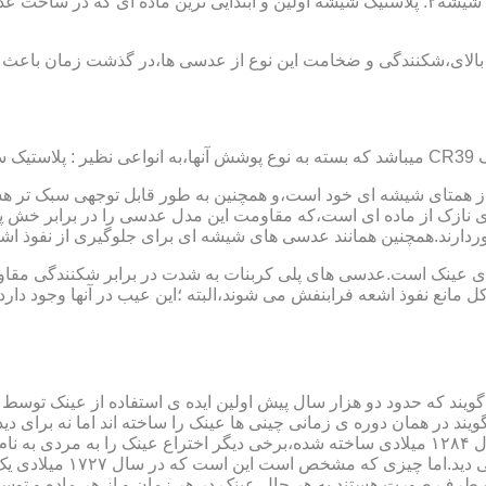
عدسی یا لنز :جنس عدسی عینکها از دو دسته ی کلی ساخته شده :۱ : شیشه۲: پلاستیک شیشه اولین و 
الای،شکنندگی و ضخامت این نوع از عدسی ها،در گذشت زمان باعث شد
ز همتای شیشه ای خود است،و همچنین به طور قابل توجهی سبک تر هست
نازک از ماده ای است،که مقاومت این مدل عدسی را در برابر خش پ
خوردارند.همچنین همانند عدسی های شیشه ای برای جلوگیری از نفوذ 
 های عینک است.عدسی های پلی کربنات به شدت در برابر شکنندگی مقاو
مانع نفوذ اشعه فرابنفش می شوند،البته ؛این عیب در آنها وجود دارد که
یند که حدود دو هزار سال پیش اولین ایده ی استفاده از عینک توسط 
 در همان دوره ی زمانی چینی ها عینک را ساخته اند اما نه برای دی
گوی شیشه ای روی کتاب خط
و طرف صورت هستند.به هر حال عینک در هر زمان و از هر ماده و توسط