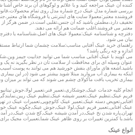
کننده آن عینک مراجعه کنید و با علائم و لوگوهای آن برند خاص آشنا 
بررسی شماره مدل عینک درج شماره مدل روی تمام محصولات،قانونی ج
فروشنده معتبر:معمولا سایت های اینترنتی یا فروشگاه های معتبر،جن
تخفیف دارد،مطمئن باشید که آن جنس،تقلبی است.در ضمن هرگز از وب
معتبر می فروشند،اغلب ضمانت هم ارائه می دهند.
دفترچه و شناسنامه عینک:معمولا عینک های اصل،شناسنامه یا دفترچ
بیان می شود.
راهنمای خرید عینک آفتابی مناسب:سلامت چشمان شما ارتباط مستقیم ب
اندازه و چه رنگی باشد؟
می گویند با عینک آفتابی مناسب شما می توانید جذابیت جیمز وین،شکوه
عنوان وسیله ای برای محافظت از سلامت تان در نظر بگیرید نه یک وسیل
باشید.اشعه های ماورای بنفش خورشید هم می توانند به پوست آسیب 
اینکه به بیماری آب مروارید مبتلا شوید بیشتر می شود (در این بیما
بیماری تخریب بافت ماکولای چشم می شوند که می تواند بر میزان وضو
انجام کلیه خدمات عینک,جوشکاری،تعمیر فنر،تعمیر لولا،جوش تیتا
فریم عینک,تنظیم عینک,تعمیر شیشه عینک,تنظیم عینک ریبن,نمایندگ
افتابی,تعویض دسته عینک,تعمیر عینک کائوچویی,تعمیرات عینک در ت
عینک آفتابی,تعمیر فریم عینک,لولا عینک,جوش عینک,چگونه عینک خود ر
تهران,پاره شدن نخ عینک,در آمدن شیشه عینک,کج شدن عینک,در آم
باشد.با کمترین تغییرات بر روی ظاهر عینک شما,تعمیرات مجیک بر
انواع عینک