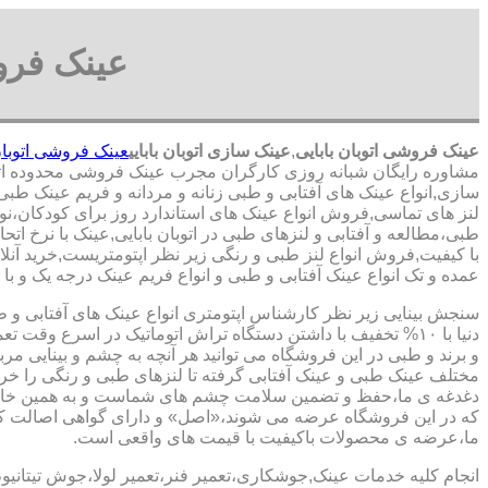
عینک فروش
عینک فروشی اتوبان بابایی
,
عینک سازی اتوبان بابایی
عینک فروشی اتوبان
مشاوره رایگان شبانه روزی کارگران مجرب عینک فروشی محدوده اتوب
سازی,انواع عینک های آفتابی و طبی زنانه و مردانه و فریم عینک طبی
لنز های تماسی,فروش انواع عینک های استاندارد روز برای کودکان،نوز
طبی،مطالعه و آفتابی و لنزهای طبی در اتوبان بابایی,عینک با نرخ اتح
با کیفیت,فروش انواع لنز طبی و رنگی زیر نظر اپتومتریست,خرید آنلای
عمده و تک انواع عینک آفتابی و طبی و انواع فریم عینک درجه یک و با کی
سنجش بینایی زیر نظر کارشناس
اپتومتری انواع عینک های آفتابی و 
دنیا با ۱۰% تخفیف با داشتن دستگاه تراش اتوماتیک در اسرع وقت 
و برند و طبی در این فروشگاه می توانید هر آنچه به چشم و بینایی مر
مختلف عینک طبی و عینک آفتابی گرفته تا لنزهای طبی و رنگی را خری
دغدغه ی ما،حفظ و تضمین سلامت چشم های شماست و به همین خا
که در این فروشگاه عرضه می شوند،«اصل» و دارای گواهی اصالت کا
ما،عرضه ی محصولات باکیفیت با قیمت های واقعی است.
انجام کلیه خدمات عینک,جوشکاری،تعمیر فنر،تعمیر لولا،جوش تیتانیو