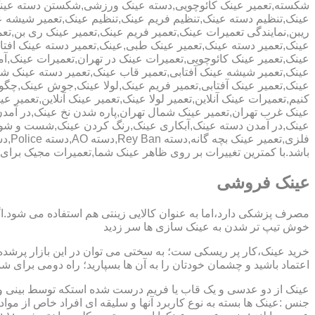
شکسته,تعمیر عینک کائوچویی,دسته عینک ورزشی,شکستن دسته عین
عینک,تنظیم دسته عینک,تنظیم فریم عینک,تنظیم عینک,تعمیر شیشه ع
ریبن,نمایندگی تعمیرات عینک,تعمیر فریم عینک,تعمیر عینک ری بن,ت
عینک,تعمیر دسته عینک,تعمیر عینک طبی,عینک,تعمیر دسته عینک افت
عینک,تعمیر عینک کائوچویی,تعمیرات عینک در تهران,تعمیرات عینک,
عینک,تعمیر شیشه عینک آفتابی,تعمیر قاب عینک,تعمیر دسته عینک 
عینک,تعمیر عینک آفتابی,تعمیر فریم عینک,لولا عینک,جوش عینک,چگون
کنیم,تعمیرات عینک آنلاین,تعمیر لولا عینک,تعمیر عینک آنلاین,تعمیر ع
عینک غرب تهران,تعمیر عینک شمال تهران,پاره شدن نخ عینک,در آم
عینک,در آمدن دسته عینک,آبکاری عینک,رنگ کردن عینک,شست و ش
باشد.با کمترین تغییرات بر روی ظاهر عینک شما,تعمیرات مجیک بر
عینک فروشی
مصرف پزشکی دارد،اما به عنوان کالایی زینتی هم استفاده می شود.ا
خوش تیپ تر شدن به عینک سازی ها سر زدید
خرید عینک،کار پر ریسکی ست؛ به سختی می توان در این بازار پرشده 
اعتماد باشید و چشمان خودتان را به آن ها بسپارید؛ راه دومی برای 
عینک از دو عدسی و یک قاب یا فریم درست شده استکه توسط بینی و گو
جنس :عینک ها بسته به نوع کاربرد آنها و سلیقه ای افراد خاص از مواد