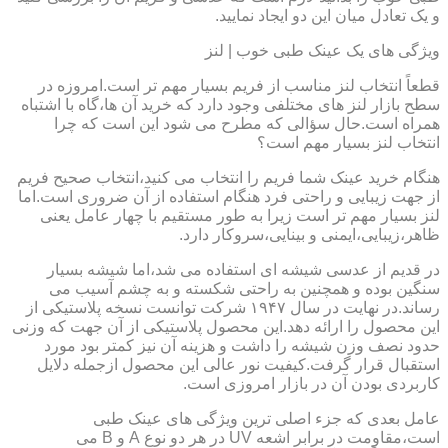
و یک تعادل میان این دو ایجاد نمایید.
ویژگی های یک عینک طبی خوب | لنز
قطعاً انتخاب لنز مناسب از فریم بسیار مهم تر است.امروزه در
سطح بازار لنز های مختلفی وجود دارد که خرید آن ها،گاه با اشتباه
همراه است.حال سؤالی که مطرح می شود این است که چرا
انتخاب لنز بسیار مهم است؟
هنگام خرید عینک شما فریم را انتخاب می کنید،انتخاب صحیح فریم
از جهت زیبایی و راحتی فرد هنگام استفاده از آن ضروری است.اما
لنز بسیار مهم تر است زیرا به طور مستقیم با چهار عامل یعنی
ظاهر،زیبایی،ایمنی و بینایی،سروکار دارد.
در قدیم از عدسی شیشه ای استفاده می شد،اما شیشه بسیار
سنگین بوده و همچنین به راحتی شکسته و به چشم آسیب می
رساند.در نهایت در سال ۱۹۴۷ شرکت توانست نسخه پلاستیکی از
این محصول را ارائه دهد.این محصول پلاستیکی از آن جهت که وزنی
حدود نصف وزن شیشه را داشت و هزینه آن نیز کمتر بود مورد
استقبال قرار گرفت.کیفیت نور عالی این محصول ازجمله دلایل
کاربردی بودن آن در بازار امروزی است.
عامل بعدی که جزء اصلی ترین ویژگی های عینک طبی
است،مقاومت در برابر اشعه UV در هر دو نوع A و B می