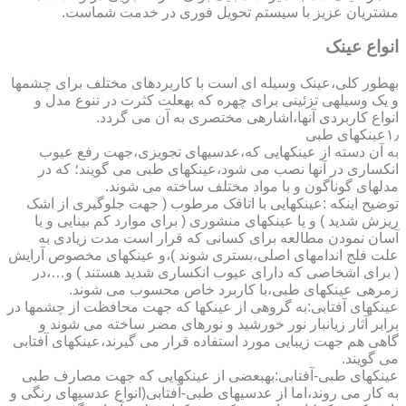
مشتریان عزیز با سیستم تحویل فوری در خدمت شماست.
انواع عینک
به­طور کلی،عینک وسیله ای است با کاربردهای مختلف برای چشمها
و یک وسیله­ی تزئینی برای چهره که به­علت کثرت در تنوع مدل و
انواع کاربردی آنها،اشاره­ی مختصری به آن می گردد.
۱٫عینکهای طبی
به آن دسته از عینکهایی که،عدسیهای تجویزی،جهت رفع عیوب
انکساری در آنها نصب می شود،عینکهای طبی می گویند؛ که در
مدلهای گوناگون و با مواد مختلف ساخته می شوند.
توضیح اینکه :عینکهایی با اتاقک مرطوب ( جهت جلوگیری از اشک
ریزش شدید ) و یا عینکهای منشوری ( برای موارد کم بینایی و یا
آسان نمودن مطالعه برای کسانی که قرار است مدت زیادی به
علت فلج اندامهای اصلی،بستری شوند )،و عینکهای مخصوص آرایش
( برای اشخاصی که دارای عیوب انکساری شدید هستند ) و…،در
زمره­ی عینکهای طبی،با کاربرد خاص محسوب می شوند.
عینکهای آفتابی:به گروهی از عینکها که جهت محافظت از چشمها در
برابر آثار زیانبار نور خورشید و نورهای مضر ساخته می شوند و
گاهی هم جهت زیبایی مورد استفاده قرار می گیرند،عینکهای آفتابی
می گویند.
عینکهای طبی-آفتابی:به­بعضی از عینکهایی که جهت مصارف طبی
به کار می روند،اما از عدسیهای طبی-آفتابی(انواع عدسیهای رنگی و