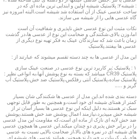
: شیشه۲: پلاستیک شیشه اولین و ابندایی ترین ماده ای که در
ساخت عدسی عینک از آن استفاده شد شیشه است.البته امروزه نیز
گاه عدسی هایی را از شیشه می سازند.
نکات مثبت این نوع عدسی خش ناپذیری و شفافیت آن است
اما،وزن بالای،شکنندگی و ضخامت این نوع از عدسی ها،در گذشت
زمان باعث شد که سازندگان عینک به فکر تهیه نوع دیگری از
عدسی ها بیفتند.پلاستیک
این مدل از عدسی ها به چند دسته تقسم میشوند که عبارتند از :
۱ : پلاستیک :پر کاربرد ترین نوع عدسی در صنعت عینک سازی
پلاستیک CR39 میباشد که بسته به نوع پوشش آنها،به انواعی نظیر :
پلاستیک ساده،پلاستیک آنتی رفلکس،پلاستیک ضد خش،پلاستیک آب
گریز و …..
دسته بندی شده اند.این مدل از عدسی ها شکنندگی شان بسیار
کمتر از همتای شیشه ای خود است،و همچنین به طور قابل توجهی
سبک تر هستند.به دلیل اینکه این نوع عدسی ها بسیار آسان تر از
شیشه خش میپذیرد،نیازمند اعمال پوشش ضد خش هستند،پوشش
ضد خش لایه ای نازک از ماده ای است،که مقاومت این مدل عدسی
را در برابر خش پذیری دو چندان میکند.این عدسی ها همچون عدسی
های شیشه ای در نمره های بالا،از ضخامت بالایی نسبت به عدسی
های پلی کربنات برخوردارند.همچنین همانند عدسی های شیشه ای