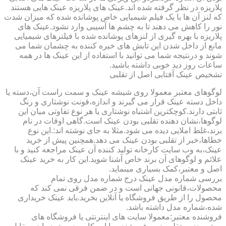
پلاریزه در نظر گرفته شده اند.عینک های پلاریزه عینک هایی هستند
که لنز آن ها با یک فیلم شیمیایی خاص پوشانده شده که میزان شدت
نور را کاهش می دهند تا به چشم ها آسیبی وارد نشود.عینک های
پلاریزه با بهره گیری از لنزهای پوشانده شده با فیلترهای شیمیایی
مانع از داخل شدن این تابش های خیره کننده به چشمان شما می
شوند و درنتیجه شما می توانید با استفاده از این عینک ها در همه
ساعات روز دید خوبی داشته باشید.
تشخیص عینک آفتابی اصل از تقلبی
لوگوهای معتبر معمولا روی شیشه عینک و سمت راست آن،دسته یا
داخل دسته عینک قرار می گیرند و اندازه،فونت نوشتاری و رنگ
ثابتی دارند.کوچکترین اشتباه نوشتاری یا هر نوع تفاوتی میان این
لوگوها،نشان دهنده تقلبی بودن عینک است.گاهی اوقات در نام
برند،غلط املایی دیده می شود.مثلا به جای نوشته اند:.این نوع
خطاها،خبر از تقلبی بودن عینک می دهد.همچنین پیش از خرید
عینک،به وب سایت کارخانه تولید کننده آن عینک مراجعه کنید و با
علائم و لوگوهای آن برند خاص آشنا شوید.این کار به خرید عینک
اصل و معتبر،کمک بسیاری مینماید.
بررسی شماره مدل عینک درج شماره مدل روی تمام
محصولات،قانونی جهانی است و در ضمن فرقی نمی کند که
محصول را از طریق فروشگاه یا آنلاین بخرید.باید عینک خریداری
شده،شماره مدل داشته باشد.
فروشنده معتبر:معمولا سایت های اینترنتی یا فروشگاه های