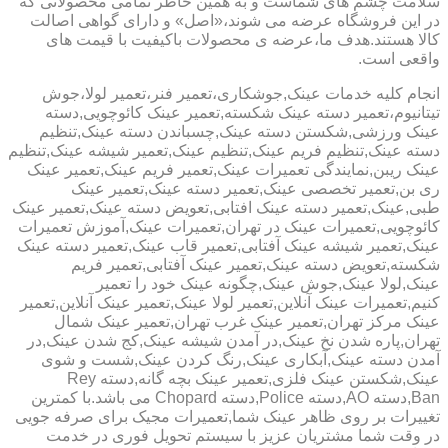
سلامت چشم های شماست و به همین خاطر تمامی محصولاتی که
در این فروشگاه عرضه می شوند،«اصل» و دارای گواهی اصالت
کالا هستند.هدف ما،عرضه ی محصولات باکیفیت با قیمت های
واقعی است.
انجام کلیه خدمات عینک,جوشکاری،تعمیر فنر،تعمیر لولا،جوش
تیتانیوم،تعمیر دسته عینک شکسته,تعمیر عینک کائوچویی,دسته
عینک ورزشی,شکستن دسته عینک,چسباندن دسته عینک,تنظیم
دسته عینک,تنظیم فریم عینک,تنظیم عینک,تعمیر شیشه عینک,تنظیم
عینک ریبن,نمایندگی تعمیرات عینک,تعمیر فریم عینک,تعمیر عینک
ری بن,تعمیر تخصصی عینک,تعمیر دسته عینک,تعمیر عینک
طبی,عینک,تعمیر دسته عینک افتابی,تعویض دسته عینک,تعمیر عینک
کائوچویی,تعمیرات عینک در تهران,تعمیرات عینک,آموزش تعمیرات
عینک,تعمیر شیشه عینک آفتابی,تعمیر قاب عینک,تعمیر دسته عینک
شکسته,تعویض دسته عینک,تعمیر عینک آفتابی,تعمیر فریم
عینک,لولا عینک,جوش عینک,چگونه عینک خود را تعمیر
کنیم,تعمیرات عینک آنلاین,تعمیر لولا عینک,تعمیر عینک آنلاین,تعمیر
عینک مرکز تهران,تعمیر عینک غرب تهران,تعمیر عینک شمال
تهران,پاره شدن نخ عینک,در آمدن شیشه عینک,کج شدن عینک,در
آمدن دسته عینک,آبکاری عینک,رنگ کردن عینک,شست و شوی
عینک,شکستن عینک فلزی,تعمیر عینک بچه گانه,دسته Rey
Ban,دسته AO,دسته Police,دسته Chopard می باشد.با کمترین
تغییرات بر روی ظاهر عینک شما,تعمیرات مجیک برای صرفه جویی
در وقت شما مشتریان عزیز با سیستم تحویل فوری در خدمت