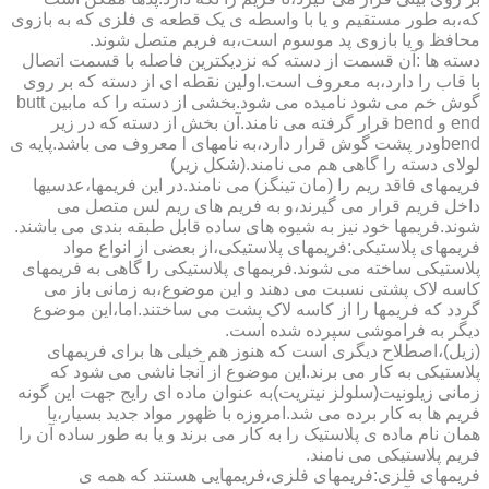
که،به طور مستقیم و یا با واسطه ی یک قطعه ی فلزی که به بازوی
محافظ و یا بازوی پد موسوم است،به فریم متصل شوند.
دسته ها :آن قسمت از دسته که نزدیکترین فاصله با قسمت اتصال
با قاب را دارد،به معروف است.اولین نقطه ای از دسته که بر روی
گوش خم می شود نامیده می شود.بخشی از دسته را که مابین butt
end و bend قرار گرفته می نامند.آن بخش از دسته که در زیر
bendودر پشت گوش قرار دارد،به نامهای l معروف می باشد.پایه ی
لولای دسته را گاهی هم می نامند.(شکل زیر)
فریمهای فاقد ریم را (مان تینگز) می نامند.در این فریمها،عدسیها
داخل فریم قرار می گیرند،و به فریم های ریم لس متصل می
شوند.فریمها خود نیز به شیوه های ساده قابل طبقه بندی می باشند.
فریمهای پلاستیکی:فریمهای پلاستیکی،از بعضی از انواع مواد
پلاستیکی ساخته می شوند.فریمهای پلاستیکی را گاهی به فریمهای
کاسه لاک پشتی نسبت می دهند و این موضوع،به زمانی باز می
گردد که فریمها را از کاسه لاک پشت می ساختند.اما،این موضوع
دیگر به فراموشی سپرده شده است.
(زیل)،اصطلاح دیگری است که هنوز هم خیلی ها برای فریمهای
پلاستیکی به کار می برند.این موضوع از آنجا ناشی می شود که
زمانی زیلونیت(سلولز نیتریت)به عنوان ماده ای رایج جهت این گونه
فریم ها به کار برده می شد.امروزه با ظهور مواد جدید بسیار،یا
همان نام ماده ی پلاستیک را به کار می برند و یا به طور ساده آن را
فریم پلاستیکی می نامند.
فریمهای فلزی:فریمهای فلزی،فریمهایی هستند که همه ی