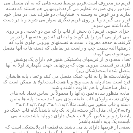
فریم نیز معروف است.فریم،توسط دسته هایی که به آن متصل می
شود،بر روی صورت تنظیم می گردد.فریمهایی هم هستند که دسته
ندارند و در عوض به وسیله ی فشارهای دو طرف بینی در محل خود
قرار می گیرند ویا بر روی فریم دیگری سوار می شوند و یا در دست
نگه داشته می شوند
اجزای جلویی فریم :آن بخش از قاب را که بین دو عدسی و بر روی
بینی قرار می گیرد را پل گویند و لبه ای که دور عدسیهـا را در بر
گرفته،به حدقه معروف است.به قسمتهای بیرونی جلوی قاب که
درمنتها الیه سمت چپ و راست،در نقاطی که دسته ها به آنها متصل
می شوند،می گویند.
تعداد معدودی از فریمهای پلاستیکی،هنوز هم دارای یک پوشش
فلزی در قسمت بیرونی بوده که پرچهایی جهت نگهداری لولا به آنها
متصل شده است.(شکل زیر)
لولاها،دسته ها را به قاب عینک متصل می کنند و تعداد پایه هایشان
فرد است.تعداد پایه ها،سه،پنج و یا هفت است.لولا ها ممکن است که
از نظر ساختمان با هم تفاوت داشته باشند.
اما،به منظور ساده نمودن،آنها را معمولاً بر اساس تعداد پایه های
لولای دسته ولولای قاب طبقه بندی می کنند.نسبت پایه ها مابین
دسته و قاب متغیر می باشد.مثلاً،۲به۱،۱به۲،۳به۲،۲به۳،۴به۳
و۳به۴٫(برای مثال،اگر دسته،دارای یک پایه باشد،آنگاه قاب عینک دو
پایه دارد و بر عکس اگر قاب عینک دارای دو پایه باشد،دسته می
بایست یک پایه داشته باشد.)
بعضی از فریمها دارای پد می باشند.پد،قطعه ای پلاستیکی است که
بر روی بینی قرار می گیرد،تا فریم را نگه دارد.پدها ممکن است