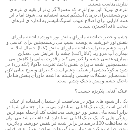
ندارند،مناسب هستند.
لنزهای توریک:این نوع لنزها که معمولاً گران تر از بقیه ی لنزهای
نرم هستند،برای درمان آستیگماتیسم استفاده می شوند اما با این
همه کارایی برای اصلاح عیوب آستیگماتیسم به اندازه ی لنزهای
سخت نافذ اکسیژن نیست.
چشم و خطرات اشعه ماورای بنفش نور خورشید اشعه ماورای
بنفش نور خورشید به پوست آسیب می زند.همچنین برای عدسی و
قرنیه چشم مضراست.اشعه ماورای بنفش (UV) احتمال ابتلا به
بیماری آب مروارید (کاتاراکت) چشم را افزایش می دهد.این
بیماری،عدسی چشم را کدر می کند و قدرت بینایی را کاهش می
دهد.همچنین اشعه ماورای بنفش باعث تخریب ماکولا (لکه زرد) می
شود.ماکولا بخشی از شبکیه چشم است که برای وضوح بینایی لازم
است.سایر مشکلات چشمی وابسته به اشعه ماورای بنفش شامل
ناخنک چشم و پیش ناخنک چشم است.
عینک آفتابی پلاریزه چیست؟
یکی از شیوه های مؤثر در محافظت از چشمان استفاده از عینک
آفتابی است.یک عینک آفتابی استاندارد می تواند از چشمان شما در
برابر اشعه های مضر نور خورشید محافظت کند.ازجمله مهم ترین
ویژگی هایی که یک عینک آفتابی استاندارد باید داشته باشد می توان
به محافظت 100 درصد در برابر اشعه فرابنفش خورشید و پلاریزه
بودن آن اشاره کرد.هردو این ویژگی ها در ساخت عینک های آفتابی