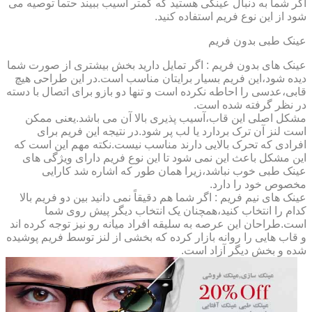
اگر شما به دنبال عینکی هستید که کمتر آسیب ببیند حتماً توصیه می
شود از این نوع فریم استفاده کنید.
عینک طبی بدون فریم
عینک های بدون فریم : اگر تمایل دارید بخش بیشتری از صورت شما
دیده شود،این فریم بسیار برایتان مناسب است.در این طراحی هیچ
قابی،عدسی را احاطه نکرده است و تنها دو بازو برای اتصال با دسته
در نظر گرفته شده است.
مشکل اصلی این قاب،آسیب پذیری بالا آن می باشد.یعنی ممکن
است لنز آن ترک بردارد یا لب پر شود.در نتیجه این فریم برای
افرادی که تحرک بالایی دارند مناسب نیست.نکته مهم این است که
این مشکل باعث این نمی شود تا این نوع فریم دارای ویژگی های
عینک طبی خوب نباشد،زیرا همان طور که اشاره شد کارایی
مخصوص خود را دارد.
عینک های نیم فریم : اگر شما هم دقیقاً نمی دانید بین دو فریم بالا
کدام را انتخاب کنید،همچنان یک انتخاب دیگر پیش روی شما
است.طراحان این عرصه به سلیقه افراد میانه رو نیز توجه کرده اند
و قاب هایی را روانه بازار کرده که بخشی از لنز توسط فریم پوشیده
شده و بخش دیگر آزاد است.