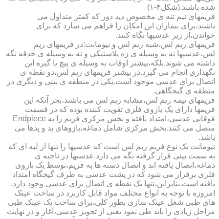
شده باشند.(شکل۴-۱)
فریمهای نیم تنه ی مخصوص دید دور که کمتر متداول می
باشند،برای بیماران این امکان را فراهم می سازد که برای
خواندن،از زیر عدسیها نگاه کنند.
فریمهای ریم لس،شبه ریم لس و نیومانت:در فریمهای ریم
لس،عدسیها نه به وسیله ی زه پلاستیکی و نه به وسیله ی حدقه نگه
داشته می شوند.بلکه،بیشتر اوقات به وسیله ی پیچ یا گیره این
نگهداری انجام می گیرد.در بیشتر فریمهای ریم لس،دو نقطه ی
اتصال برای عدسی موجود است.یکی در منطقه ی بینی و دیگری در
منطقه ی گیجگاهی.
فریمهای نیمه ریم لس،مشابه ریم لس می باشند،بجز آنکه این
فریمها دارای یک بازوی فلزی تقویت کننده بوده که در قسمت
فوقانی عدسی،امتداد یافته و بخش مرکزی فریم را به Endpiece
متصل می کنند.بخش مرکزی شامل دماغه،بازوهای پد و پدها می
باشد.
نیومانت یک نوع فریم ریم لس است که عدسیها را تنها از لبه ای که
به سمت بینی قرار گرفته نگه می دارد.عدسیها در ناحیه ی
دماغه،اتصال یافته اند و اتصال دسته ها به فریم،توسط یک بازوی
فلزی برقرار می شود که در پشت عدسی به طرف گیجگاه امتداد
یافته است.بنابراین،تنها یک نقطه ی اتصال برای عدسی وجود دارد.
امروزه با توجه به انواع مختلف مواد قابل کاربرد در ساخت عینک
های طبی شغل عینک سازی بطور کلی،برای ساخت یک عینک طبی
مراحل زیادی را باید طی نمود یعنی از تجویز عدسی،آغاز و در نهایت