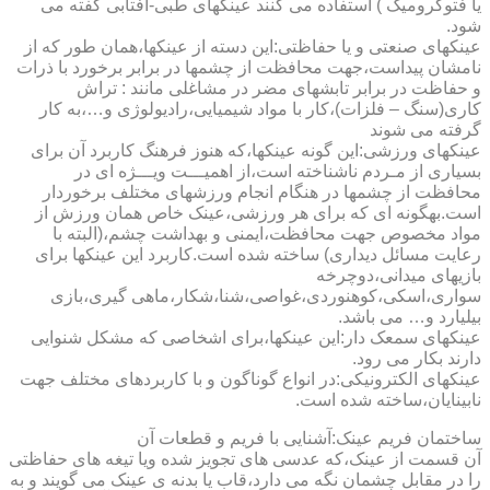
یا فتوکرومیک ) استفاده می کنند عینکهای طبی-آفتابی گفته می
شود.
عینکهای صنعتی و یا حفاظتی:این دسته از عینکها،همان طور که از
نامشان پیداست،جهت محافظت از چشمها در برابر برخورد با ذرات
و حفاظت در برابر تابشهای مضر در مشاغلی مانند : تراش
کاری(سنگ – فلزات)،کار با مواد شیمیایی،رادیولوژی و…،به کار
گرفته می شوند
عینکهای ورزشی:این گونه عینکها،که هنوز فرهنگ کاربرد آن برای
بسیاری از مـردم ناشناخته است،از اهمیـــت ویـــژه ای در
محافظت از چشمها در هنگام انجام ورزشهای مختلف برخوردار
است.به­گونه ای که برای هر ورزشی،عینک خاص همان ورزش از
مواد مخصوص جهت محافظت،ایمنی و بهداشت چشم،(البته با
رعایت مسائل دیداری) ساخته شده است.کاربرد این عینکها برای
بازیهای میدانی،دوچرخه
سواری،اسکی،کوهنوردی،غواصی،شنا،شکار،ماهی گیری،بازی
بیلیارد و… می باشد.
عینکهای سمعک دار:این عینکها،برای اشخاصی که مشکل شنوایی
دارند بکار می رود.
عینکهای الکترونیکی:در انواع گوناگون و با کاربردهای مختلف جهت
نابینایان،ساخته شده است.
ساختمان فریم عینک:آشنایی با فریم و قطعات آن
آن قسمت از عینک،که عدسی های تجویز شده ویا تیغه های حفاظتی
را در مقابل چشمان نگه می دارد،قاب یا بدنه ی عینک می گویند و به