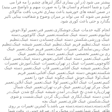
بیشتر می شود (در این بیماری انگار لنزهای چشم را مه فرا می
گیرد و شما اجسام و انسان ها را به صورت مبهم و ناواضح می بینید)
در ضمن اشعه های خورشید باعث بیماری تخریب بافت ماکولای
چشم می شوند که می تواند بر میزان وضوح و شفافیت بینایی تاثیر
بگذارد و حتی باعث کوری شود.
انجام کلیه خدمات عینک,جوشکاری،تعمیر فنر،تعمیر لولا،جوش
تیتانیوم،تعمیر دسته عینک شکسته,تعمیر عینک کائوچویی,دسته
عینک ورزشی,شکستن دسته عینک,چسباندن دسته عینک,تنظیم
دسته عینک,تنظیم فریم عینک,تنظیم عینک,تعمیر شیشه عینک,تنظیم
عینک ریبن,نمایندگی تعمیرات عینک,تعمیر فریم عینک,تعمیر عینک
ری بن,تعمیر تخصصی عینک,تعمیر دسته عینک,تعمیر عینک
طبی,عینک,تعمیر دسته عینک افتابی,تعویض دسته عینک,تعمیر عینک
کائوچویی,تعمیرات عینک در تهران,تعمیرات عینک,آموزش تعمیرات
عینک,تعمیر شیشه عینک آفتابی,تعمیر قاب عینک,تعمیر دسته عینک
شکسته,تعویض دسته عینک,تعمیر عینک آفتابی,تعمیر فریم
عینک,لولا عینک,جوش عینک,چگونه عینک خود را تعمیر
کنیم,تعمیرات عینک آنلاین,تعمیر لولا عینک,تعمیر عینک آنلاین,تعمیر
عینک مرکز تهران,تعمیر عینک غرب تهران,تعمیر عینک شمال
تهران,پاره شدن نخ عینک,در آمدن شیشه عینک,کج شدن عینک,در
آمدن دسته عینک,آبکاری عینک,رنگ کردن عینک,شست و شوی
عینک,شکستن عینک فلزی,تعمیر عینک بچه
گانه,دسته,دسته,دسته,دسته می باشد.با کمترین تغییرات بر روی
ظاهر عینک شما,تعمیرات مجیک برای صرفه جویی در وقت شما