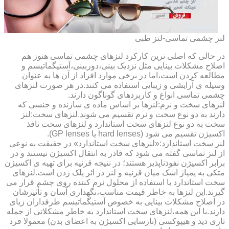
لنز چشمی تماسی-لنز طبی
در حالی که اصلی ترین کارکرد لنزهای چشمی تماسی هنوز هم
اصلاح مشکلات بینایی مثل نزدیک بینی،دوربینی،آستیگماتیسم و
مطالعه کردن است،اما در برخی موارد افراد از آن ها به عنوان
وسیله ی آرایشی و زیبایی استفاده می کنند.در هر صورت لنزهای
چشمی تماسی انواع و کاربردهای گوناگون دارند.
لنزهای سخت و نرم:لنزها بر اساس ماده ی سازنده و جنسی که
دارند به دو نوع سخت و نرم تقسیم می شوند.لنزهای سخت:لنز
سخت به دو نوع لنزهای سخت استاندارد و لنزهای سخت نافذ
اکسیژن تقسیم می شود (hard lenses یا GP lenses).
لنز سخت استاندارد:«لنزهای سخت استاندارد» در حقیقت به نوعی
از لنز تماسی گفته می شود که قادر به انتقال اکسیژن نیستند و در
برابر اکسیژن نفوذناپذیر هستند؛ در نتیجه قرنیه برای تهیه ی اکسیژن
متکی به پمپاژ اشک میان قرنیه و لنز در اثر پلک زدن است.لنزهای
سخت استاندارد با استفاده از محلول نرم کننده روی چشم قرار می
گیرند.این لنزها به خاطر قیمت مناسب،نگهداری آسان و تأثیرشان
در اصلاح مشکلات بینایی به خصوص آستیگماتیسم طرفداران زیای
دارند.با این همه،لنزهای سخت استاندارد به خاطر مشکلاتی از جمله
تاری دید و هیپوکسی (نارسایی اکسیژن به اعضای بدن) معمولا فرد