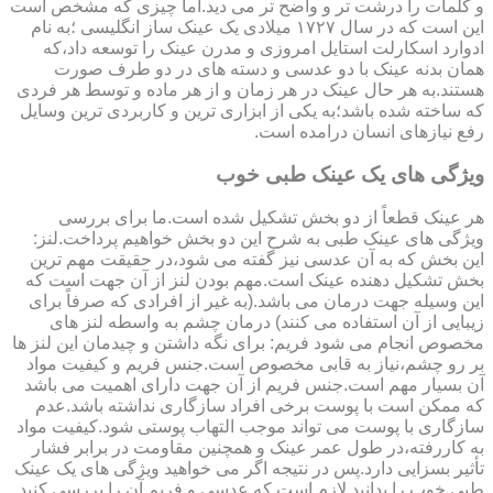
و کلمات را درشت تر و واضح تر می دید.اما چیزی که مشخص است
این است که در سال ۱۷۲۷ میلادی یک عینک ساز انگلیسی ؛به نام
ادوارد اسکارلت استایل امروزی و مدرن عینک را توسعه داد،که
همان بدنه عینک با دو عدسی و دسته های در دو طرف صورت
هستند.به هر حال عینک در هر زمان و از هر ماده و توسط هر فردی
که ساخته شده باشد؛به یکی از ابزاری ترین و کاربردی ترین وسایل
رفع نیازهای انسان درامده است.
ویژگی های یک عینک طبی خوب
هر عینک قطعاً از دو بخش تشکیل شده است.ما برای بررسی
ویژگی های عینک طبی به شرح این دو بخش خواهیم پرداخت.لنز:
این بخش که به آن عدسی نیز گفته می شود،در حقیقت مهم ترین
بخش تشکیل دهنده عینک است.مهم بودن لنز از آن جهت است که
این وسیله جهت درمان می باشد.(به غیر از افرادی که صرفاً برای
زیبایی از آن استفاده می کنند) درمان چشم به واسطه لنز های
مخصوص انجام می شود فریم: برای نگه داشتن و چیدمان این لنز ها
بر رو چشم،نیاز به قابی مخصوص است.جنس فریم و کیفیت مواد
آن بسیار مهم است.جنس فریم از آن جهت دارای اهمیت می باشد
که ممکن است با پوست برخی افراد سازگاری نداشته باشد.عدم
سازگاری با پوست می تواند موجب التهاب پوستی شود.کیفیت مواد
به کاررفته،در طول عمر عینک و همچنین مقاومت در برابر فشار
تأثیر بسزایی دارد.پس در نتیجه اگر می خواهید ویژگی های یک عینک
طبی خوب را بدانید لازم است که عدسی و فریم آن را بررسی کنید