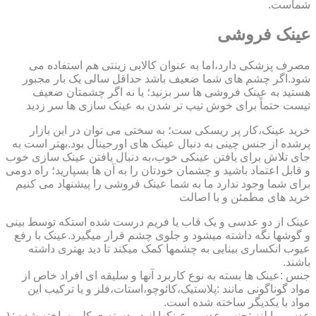
شماست.
عینک فروشی
مصرف پزشکی دارد،اما به عنوان کالایی زینتی هم استفاده می
شود.اگر چشم های شما ضعیف باشد حداقل سالی یک بار مجبور
هستید به عینک فروشی ها سر بزنید؛ یا نه اگر چشمتان ضعیف
نیست حتماً برای خوش تیپ تر شدن به عینک سازی ها سر زدید
خرید عینک،کار پر ریسکی ست؛ به سختی می توان در این بازار
پرشده از جنس چینی به دنبال عینک های اورجینال بود.بهتر است به
جای تلاش برای یافتن عینکی خوب،به دنبال یافتن عینک سازی خوب
و قابل اعتماد باشید و چشمان خودتان را به آن ها بسپارید؛ راه دومی
برای شما وجود ندارد ما به شما عینک فروشی را پیشنهاد می کنیم
خرید های مطمئن و با اصالت
عینک از دو عدسی و یک قاب یا فریم درست شده استکه توسط بینی
و گوشها نگه داشته میشود و جلوی چشم قرار میگیرد.عینک با رفع
عیوب انکساری بینایی به چشمها کمک میکند تا دید بهتری داشته
باشند.
جنس :عینک ها بسته به نوع کاربرد آنها و سلیقه ای افراد خاص از
مواد گوناگونی مانند :پلاستیک،کائوچو،استات،فلز و یا ترکیب این
مواد با یکدیگر ساخته شده است.
عدسی یا لنز :جنس عدسی عینکها از دو دسته ی کلی ساخته شده :۱