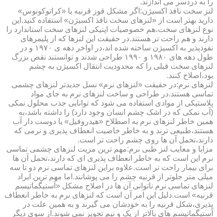
را به دردسر می اندازند.
لنز سخت نافذ اکسیژن:اگر مشکل قوز قرنیه یا «کراتوکونوس»
دارید بهتر است از «لنزهای سخت نافذ اکسیژن» استفاده کنید.این
نوع لنزهای سخت،هم خصوصیات اپتیکی لنزهای سخت استاندارد را
دارند و هم راحت تر هستند.در حقیقت این لنزها که از پلیمرهای
نفوذپذیر به اکسیژن ساخته شده اند،در اواخر دهه ی ۱۹۷۰ و در
طول دهه های ۱۹۸۰ و ۱۹۹۰ طراحی شدند و توانستند نقص بزرگ
لنزهای سخت قبلی را که محدودیت انتقال اکسیژن به چشم
بود،اصلاح کنند.
لنزهای نرم:در حقیقت «لنزهای نرم» نسل جدیدتر لنزهای چشمی
تماسی هستند.در طراحی و ساخت لنزهای نرم به جای مواد
پلاستیکی از موادی استفاده می شود که توانایی جذب محلول نمکی
(آب نمکی که در اشک چشم انسان وجود دارد) را داشته باشد،به
همین خاطر لنزهای نرم به اصطلاح «هیدروفیل» یا دوست دار آب
هستند،طبیعی ترند و به خاطر خاصیت انعطاف پذیری و نرمی که
دارند،تحمل آن ها روی چشم راحت تر است.
مزایا و معایب لنز طبی نرم:مهم ترین مزیت لنزهای چشمی تماسی
نرم این است که به خاطر انعطاف پذیری ای که دارند،تحمل آن ها
برای بیمار راحت تر است.علاوه براین لنزهای تماسی نرم دو تا سه
میلی متر جلوتر از قرنیه چشم را می پوشانند.اما مهم ترین ایراد
لنزهای تماسی نرم ناتوانی آن ها در اصلاح مشکل «آستیگماتیسم
قرنیه» است.دلیل این امر آن است که لنزهای نرم به خاطر انعطاف
پذیری،شکل قرنیه را به خودشان می گیرند و به همین علت در
آستیگماتیسم های بالاتر از یک و نیم تجویز نمی شوند.از سوی دیگر