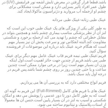
باشد.قطعاً قرار گرفتن در معرض تابش اشعه نور فرابنفش (UV) در
طول عمر افراد تأثیر بسزایی دارد و ممکن است مشکلاتی برای
چشم او ازجمله آب مروارید و دژنراسیون ماکولا،ایجاد کند.
عینک طبی زنانه-عینک طبی مردانه
به طور کلی یکی از ویژگی های یک عینک طبی خوب این است که
لنز آن از نظر پزشکی مناسب بیماری چشم باشد و همچنین بتواند در
مقابل خطراتی که چشم را تهدید می کند ازجمله برخورد و شکستی
مقاومت کند.البته انعکاس نور و سرعت پخش آن نیز بسیار مهم
است که هنگام خرید عینک باید درباره این موضوعات از فروشنده
سؤال کنید.
فریم:عینک طبی نیمه فریم قاب عینک عامل مهم دیگر برای عینک
طبی می باشد.فریم از چندین جهت حائز اهمیت است.اول اینکه
وزن آن بسیار مهم است زیرا در برخی موارد ممکن است چندین
ساعت و یا حتی چندین روز بر روی چشم شما باشد.پس فریم در
درجه اول باید سبک باشد.
فریم انواع مختلفی دارد که به بررسی آن ها می پردازیم.
عینک های با فریم های کامل (Full-Rimmed): این فریم به گونه ای
است که به طور کامل دور تا دور عدسی را پوشش می دهد و امکان
شکستی و آسیب به لنز در آن بسیار پایین است.جنس آن ها معمولاً
از استات،پلاستیک و تیتانیوم ساخته می شود.