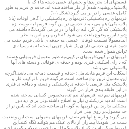
قسمتهای آن بجز پدها و بخشهای عقبی دسته ها ( که با
پلاستیک،پوشیده شده) از فلز ساخته شده اند.حدقه ی فریم به طور
کامل،عدسی را در بر می گیرد.(شکل۱-۱)
فریمهای زه پلاستیکی :فریمهای زه پلاستیکی را گاهی اوقات (بالا
پلاستیکی) هم می نامند.عدسی در این گونه فریمها به توسط زه
پلاستیکی که گرداگرد لبه ی آنها را در بر می گیرد،نگاه داشته می
شوند.این موضوع باعث می شود که فریم،ریم لس به نظر
آید.معمولاً قسمت فوقانی عدسی،به حدقه ی بالایی فریم جفت می
شود.بقیه ی عدسی دارای یک شیار جزیی است،که به وسیله ی
تراش هموار شده است.
فریمهای ترکیبی:فریمهای ترکیبی،به طور معمول فریمهایی هستند
که دارای اسکلتی فلزی بوده و حدقه ی فوقانی و دسته های آنها
پلاستیکی می باشد.
اسکلت این فریم ها،شامل : حدقه و قسمت دماغه می باشد.اگرچه
این،معمول ترین نوع ساخت است،هرگونه فریم با ترکیب فلز و
پلاستیک مثل فریمی با حدقه ی پلاستیکی و دسته و دماغه ی فلزی
در این طبقه بندی قرار می گیرند.
فریمهای نیم تنه :فریمهای نیم تنه،مخصوص کسانی ساخته شده
است که دید نزدیکشان نیاز به اصلاح داشته،ولی برای دید دور
مشکلی ندارند.این فریمها به گونه ای ساخته شده اند که پایین تر از
حد معمول،بر روی بینی قرار
می گیرند و ارتفاع آنها هم نصف فریمهای معمولی است.این وضعیت
سبب می شود،تا بیماران از بالای عینک هم بتوانند نگاه کنند.این
فریمها ممکن است که از پلاستیک،فلز و یا حتی زه پلاستیکی ساخته