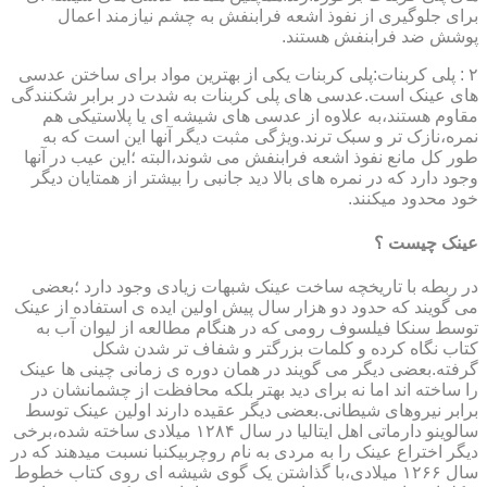
برای جلوگیری از نفوذ اشعه فرابنفش به چشم نیازمند اعمال
پوشش ضد فرابنفش هستند.
۲ : پلی کربنات:پلی کربنات یکی از بهترین مواد برای ساختن عدسی
های عینک است.عدسی های پلی کربنات به شدت در برابر شکنندگی
مقاوم هستند،به علاوه از عدسی های شیشه ای یا پلاستیکی هم
نمره،نازک تر و سبک ترند.ویژگی مثبت دیگر آنها این است که به
طور کل مانع نفوذ اشعه فرابنفش می شوند،البته ؛این عیب در آنها
وجود دارد که در نمره های بالا دید جانبی را بیشتر از همتایان دیگر
خود محدود میکنند.
عینک چیست ؟
در ربطه با تاریخچه ساخت عینک شبهات زیادی وجود دارد ؛بعضی
می گویند که حدود دو هزار سال پیش اولین ایده ی استفاده از عینک
توسط سنکا فیلسوف رومی که در هنگام مطالعه از لیوان آب به
کتاب نگاه کرده و کلمات بزرگتر و شفاف تر شدن شکل
گرفته.بعضی دیگر می گویند در همان دوره ی زمانی چینی ها عینک
را ساخته اند اما نه برای دید بهتر بلکه محافظت از چشمانشان در
برابر نیروهای شیطانی.بعضی دیگر عقیده دارند اولین عینک توسط
سالوینو دارماتی اهل ایتالیا در سال ۱۲۸۴ میلادی ساخته شده،برخی
دیگر اختراع عینک را به مردی به نام روچربیکنبا نسبت میدهند که در
سال ۱۲۶۶ میلادی،با گذاشتن یک گوی شیشه ای روی کتاب خطوط