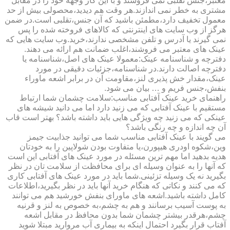
معتبر،جنس تقلبی نمی فروشند و با این کار وجهه خود را در مقابل
مشتری به خطر نمی اندازند.هر وقت هم دیدید،محصولی بیش از حد
معمول تخفیف دارد،مطمئن باشید که آن جنس،تقلبی است.در ضمن
هرگز از وب سایت های اینترنتی که کالاهای فروخته شده را پس
نمی گیرند یا آدرس و تلفن مشخصی ندارند،خرید.وب سایت هایی که
عینک های معتبر می فروشند،اغلب ضمانت هم ارائه می دهند.
دفترچه و شناسنامه عینک:معمولا عینک های اصل،شناسنامه یا
دفترچه اصالت دارند.در شناسنامه،جزئیات دقیقی در مورد
عینک،مقدار خش پذیری لنز،مقاومت آن در برابر اشعه ماوراء
بنفش،جنس فریم و … بیان می شود.
راهنمای خرید عینک آفتابی مناسب:سلامت چشمان شما ارتباط
مستقیم با عینک آفتابی که می زنید دارد اما می دانید شیشه های
عینکی که می زنید چه ویژگی هایی باید داشته باشد؟ بهتر است قاب
آن چه اندازه و چه رنگی باشد؟
می گویند با عینک آفتابی مناسب شما می توانید جذابیت جیمز
وین،شکوه اودری هیپورن،یا متفاوت بودن شولاپین را به خودتان
هدیه بدهید اما مهم ترین مسئله در مورد عینک های آفتابی این است
که آنها را به عنوان وسیله ای برای محافظت از سلامت تان در نظر
بگیرید نه یک وسیله تزئینی.شما باید در مورد عینک های آفتابی کاری
که می کنند و نکاتی که هنگام خرید آنها باید در نظر بگیرید،اطلاعات
کامل داشته باشید.اشعه های ماورای بنفش خورشید هم می توانند
به پوست آسیب برسانند و هم به چشم،به خصوص به لنز و قرنیه
چشم،هرقدر بیشتر چشمان شما بدون محافظ در مقابل اشعه
آفتاب قرار بگیرد احتمال اینکه به بیماری آب مروارید مبتلا شوید