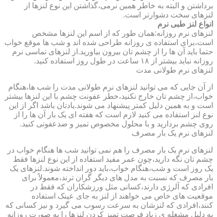
برداشتن و البته به خاطر همین نرمی،گذاشتن این نوع لنزها از
لنزهای سخت دشوارتر است.
انواع لنز طبی نرم
لنزهای نرم روزانه:همان طور که از اسم این لنزها مشخص
است،برای استفاده ی روزانه طراحی شده اند و شب ها موقع خواب
حتما باید آن ها را از چشم تان بیرون بیاورید.از لنزهای تماسی نرم
روزانه نباید بیشتر از ۱۸ ساعت در طول روز استفاده کنید.
لنزهای نرم طولانی مدت
از آن جایی که می توانید لنزهای نرم طولانی مدت را شب ها،هنگام
خواب،از چشم تان خارج نکنید،خطر عفونت چشم با این لنزها بیشتر
است و به همین دلیل کمتر پیشنهاد می شوند.یادتان باشد اگر از این
نوع لنز استفاده می کنید لازم است که هفته ای یک بار آن ها را از
روی چشم بردارید و با محلول مخصوص تمیز و ضدعفونی کنید.
لنزهای نرم یک بار مصرف
لنزهای نرم یک بار مصرف را هم نمی توانید شب ها هنگام خواب در
چشم تان نگه دارید،چون عمر مفید استفاده از این نوع لنزها فقط
یک روز است و شب،هنگام خواب،باید دور انداخته شوند.لنزهای یک
بار مصرف که نسبت به مدل های دیگر گران ترند،معمولاً برای
افرادی که آلرژی دارند،کسانی مثل ورزشکاران که فقط در
موقعیت های خاص می خواهند از لنز به جای عینک استفاده
کنند،افرادی که لنزشان به سرعت رسوب می گیرد و نیز کسانی که
به دلیل مشغله ی زیاد فرصت تمیز کردن لنزها را به صورت روزانه