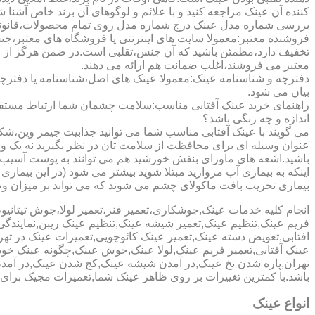
کننده آن عینک مراجعه کنید و با علائم و لوگوهای آن برند خاص آشنا 
بررسی شماره مدل عینک درج شماره مدل روی تمام محصولات،قانونی ج
فروشنده معتبر:معمولا سایت های اینترنتی یا فروشگاه های معتبر،جن
تخفیف دارد،مطمئن باشید که آن جنس،تقلبی است.در ضمن هرگز از وب
معتبر می فروشند،اغلب ضمانت هم ارائه می دهند.
دفترچه و شناسنامه عینک:معمولا عینک های اصل،شناسنامه یا دفترچ
بیان می شود.
راهنمای خرید عینک آفتابی مناسب:سلامت چشمان شما ارتباط مستقیم ب
اندازه و چه رنگی باشد؟
می گویند با عینک آفتابی مناسب شما می توانید جذابیت جیمز وین،شکوه
عنوان وسیله ای برای محافظت از سلامت تان در نظر بگیرید نه یک وسیل
باشید.اشعه های ماورای بنفش خورشید هم می توانند به پوست آسیب 
اینکه به بیماری آب مروارید مبتلا شوید بیشتر می شود (در این بیما
بیماری تخریب بافت ماکولای چشم می شوند که می تواند بر میزان وضو
انجام کلیه خدمات عینک,جوشکاری،تعمیر فنر،تعمیر لولا،جوش تیتا
فریم عینک,تنظیم عینک,تعمیر شیشه عینک,تنظیم عینک ریبن,نمایندگ
افتابی,تعویض دسته عینک,تعمیر عینک کائوچویی,تعمیرات عینک در ت
عینک آفتابی,تعمیر فریم عینک,لولا عینک,جوش عینک,چگونه عینک خود ر
تهران,پاره شدن نخ عینک,در آمدن شیشه عینک,کج شدن عینک,در آم
باشد.با کمترین تغییرات بر روی ظاهر عینک شما,تعمیرات مجیک بر
انواع عینک