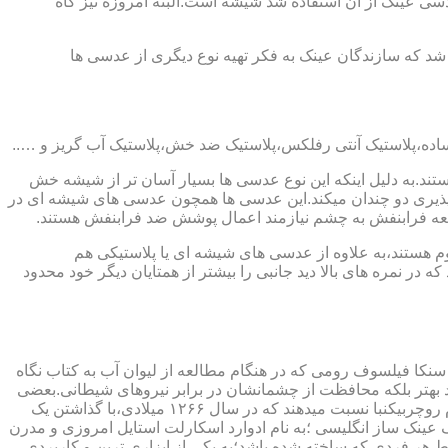
ابندایی ترین ماده ای که در ساخت عدسی عینک از آن استفاده شد شیشه است.البته امروزه نیز گاه
 که سازندگان عینک به فکر تهیه نوع دیگری از عدسی ها
ند.به دلیل اینکه این نوع عدسی ها بسیار آسان تر از شیشه خش
ذیری دو چندان میکند.این عدسی ها همچون عدسی های شیشه ای در
اشعه فرابنفش به چشم نیازمند اعمال پوشش ضد فرابنفش هستند.
م هستند،به علاوه از عدسی های شیشه ای یا پلاستیکی هم
 در نمره های بالا دید جانبی را بیشتر از همتایان دیگر خود محدود
سنکا فیلسوف رومی که در هنگام مطالعه از لیوان آب به کتاب نگاه
د بهتر بلکه محافظت از چشمانشان در برابر نیروهای شیطانی.بعضی
دیگر عقیده دارند اولین عینک توسط سالوینو دارماتی اهل ایتالیا در سال ۱۲۸۴ میلادی ساخته شده،برخی دیگر اختراع عینک را به مردی به نام روچربیکنبا نسبت میدهند که در سال ۱۲۶۶ میلادی،با گذاشتن یک
وط و کلمات را درشت تر و واضح تر می دید.اما چیزی که مشخص است این است که در سال ۱۷۲۷ میلادی یک عینک ساز انگلیسی ؛به نام ادوارد اسکارلت استایل امروزی و مدرن
 هر فردی که ساخته شده باشد؛به یکی از ابزاری ترین و کاربردی