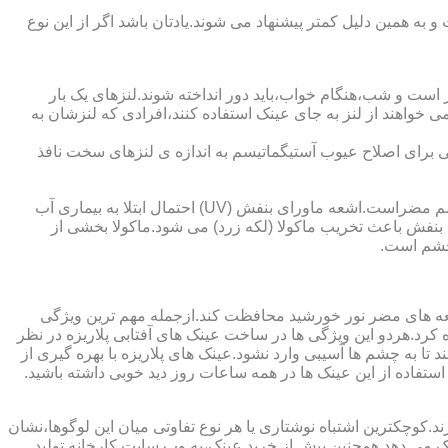
به همین دلیل کمتر پیشنهاد می شوند.یادتان باشد اگر از این نوع
 است و شب،هنگام خواب،باید دور انداخته شوند.لنزهای یک بار
واهند از لنز به جای عینک استفاده کنند،افرادی که لنزشان به
ایی برای اصلاح عیوب آستیگماتیسم به اندازه ی لنزهای سخت نافذ
چشم و خطرات اشعه ماورای بنفش نور خورشید اشعه ماورای بنفش نور خورشید به پوست آسیب می زند.همچنین برای عدسی و قرنیه چشم مضراست.اشعه ماورای بنفش (UV) احتمال ابتلا به بیماری آب
بنفش باعث تخریب ماکولا (لکه زرد) می شود.ماکولا بخشی از
چشم است.
اشعه های مضر نور خورشید محافظت کند.ازجمله مهم ترین ویژگی
رابنفش خورشید و پلاریزه بودن آن اشاره کرد.هردو این ویژگی ها در ساخت عینک های آفتابی پلاریزه در نظر
تا به چشم ها آسیبی وارد نشود.عینک های پلاریزه با بهره گیری از
استفاده از این عینک ها در همه ساعات روز دید خوبی داشته باشید.
کوچکترین اشتباه نوشتاری یا هر نوع تفاوتی میان این لوگوها،نشان
ینک می دهد.همچنین پیش از خرید عینک،به وب سایت کارخانه تولید