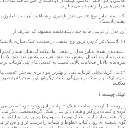
عدسی هایی را از شیشه می سازند.
نکات مثبت این نوع عدسی خش ناپذیری و شفافیت آن است اما،وزن ب
بیفتند.پلاستیک
این مدل از عدسی ها به چند دسته تقسم میشوند که عبارتند از :
۱ : پلاستیک :پر کاربرد ترین نوع عدسی در صنعت عینک سازی پلاستیک CR39 میباشد که بسته به نوع پوشش آنها،به انواعی نظیر : پلاستیک ساده،پلاستیک آنتی رفلکس،پلاستیک ضد خش،پلاستیک آب گریز و …..
دسته بندی شده اند.این مدل از عدسی ها شکنندگی شان بسیار کمتر ا
میپذیرد،نیازمند اعمال پوشش ضد خش هستند،پوشش ضد خش لایه ای 
نمره های بالا،از ضخامت بالایی نسبت به عدسی های پلی کربنات بر
۲ : پلی کربنات:پلی کربنات یکی از بهترین مواد برای ساختن عدسی
نمره،نازک تر و سبک ترند.ویژگی مثبت دیگر آنها این است که به طور کل 
میکنند.
عینک چیست ؟
در ربطه با تاریخچه ساخت عینک شبهات زیادی وجود دارد ؛بعضی می گو
کرده و کلمات بزرگتر و شفاف تر شدن شکل گرفته.بعضی دیگر می گویند
عینک را توسعه داد،که همان بدنه عینک با دو عدسی و دسته های در د