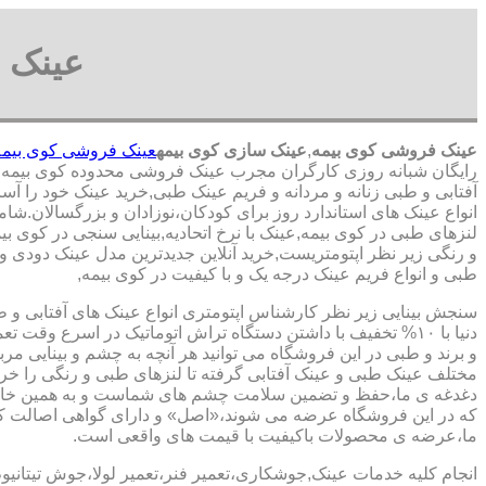
عینک 
عینک فروشی کوی بیمه
,
عینک سازی کوی بیمه
عینک فروشی کوی بیمه
رایگان شبانه روزی کارگران مجرب عینک فروشی محدوده کوی بیمه,
آفتابی و طبی زنانه و مردانه و فریم عینک طبی,خرید عینک خود را آ
انواع عینک های استاندارد روز برای کودکان،نوزادان و بزرگسالان.شا
لنزهای طبی در کوی بیمه,عینک با نرخ اتحادیه,بینایی سنجی در کوی ب
و رنگی زیر نظر اپتومتریست,خرید آنلاین جدیدترین مدل عینک دودی و ف
طبی و انواع فریم عینک درجه یک و با کیفیت در کوی بیمه,
سنجش بینایی زیر نظر کارشناس
اپتومتری انواع عینک های آفتابی و 
دنیا با ۱۰% تخفیف با داشتن دستگاه تراش اتوماتیک در اسرع وقت 
و برند و طبی در این فروشگاه می توانید هر آنچه به چشم و بینایی مر
مختلف عینک طبی و عینک آفتابی گرفته تا لنزهای طبی و رنگی را خری
دغدغه ی ما،حفظ و تضمین سلامت چشم های شماست و به همین خا
که در این فروشگاه عرضه می شوند،«اصل» و دارای گواهی اصالت کا
ما،عرضه ی محصولات باکیفیت با قیمت های واقعی است.
انجام کلیه خدمات عینک,جوشکاری،تعمیر فنر،تعمیر لولا،جوش تیتانیو