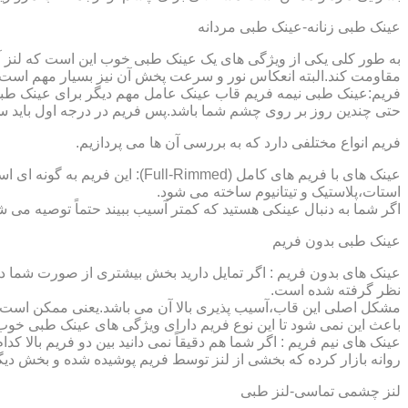
عینک طبی زنانه-عینک طبی مردانه
به طور کلی یکی از ویژگی های یک عینک طبی خوب این است که لنز آ
مقاومت کند.البته انعکاس نور و سرعت پخش آن نیز بسیار مهم است ک
فریم:عینک طبی نیمه فریم قاب عینک عامل مهم دیگر برای عینک طبی
حتی چندین روز بر روی چشم شما باشد.پس فریم در درجه اول باید س
فریم انواع مختلفی دارد که به بررسی آن ها می پردازیم.
عینک های با فریم های کامل (ed
استات،پلاستیک و تیتانیوم ساخته می شود.
اگر شما به دنبال عینکی هستید که کمتر آسیب ببیند حتماً توصیه می شو
عینک طبی بدون فریم
عینک های بدون فریم : اگر تمایل دارید بخش بیشتری از صورت شما دی
نظر گرفته شده است.
مشکل اصلی این قاب،آسیب پذیری بالا آن می باشد.یعنی ممکن است لنز
باعث این نمی شود تا این نوع فریم دارای ویژگی های عینک طبی خوب
عینک های نیم فریم : اگر شما هم دقیقاً نمی دانید بین دو فریم بالا 
روانه بازار کرده که بخشی از لنز توسط فریم پوشیده شده و بخش دیگ
لنز چشمی تماسی-لنز طبی