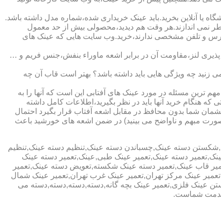
ا آنلاین بخرید.باید عینک خریداری شده،شماره مدل داشته باشد.
خطر نمی اندازند.هر وقت هم دیدید،محصولی بیش از حد معمول
آدرس و تلفن مشخصی ندارند،خرید.وب سایت هایی که عینک های
پذیری لنز،مقاومت آن در برابر اشعه ماوراء بنفش،جنس فریم و …
 زنید چه ویژگی هایی باید داشته باشد؟ بهتر است قاب آن چه
هم ترین مسئله در مورد عینک های آفتابی این است که آنها را به
 که هنگام خرید آنها باید در نظر بگیرید،اطلاعات کامل داشته
مان شما بدون محافظ در مقابل اشعه آفتاب قرار بگیرد احتمال
به صورت مبهم و ناواضح می بینید) در ضمن اشعه های خورشید باعث
ی,شکستن دسته عینک,چسباندن دسته عینک,تنظیم دسته عینک,تنظیم
ینک,تعمیر دسته عینک,تعمیر عینک طبی,عینک,تعمیر دسته عینک
عمیر قاب عینک,تعمیر دسته عینک شکسته,تعویض دسته عینک,تعمیر
ن,تعمیر عینک مرکز تهران,تعمیر عینک غرب تهران,تعمیر عینک شمال
 عینک فلزی,تعمیر عینک بچه گانه,دسته,دسته,دسته,دسته می
 خدمت شماست.