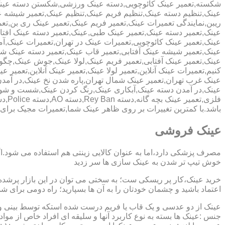
شکسته,تعمیر عینک کائوچویی,دسته عینک ورزشی,شکستن دسته عین
عینک,تنظیم دسته عینک,تنظیم فریم عینک,تنظیم عینک,تعمیر شیشه ع
ریبن,نمایندگی تعمیرات عینک,تعمیر فریم عینک,تعمیر عینک ری بن,ت
عینک,تعمیر دسته عینک,تعمیر عینک طبی,عینک,تعمیر دسته عینک افت
عینک,تعمیر عینک کائوچویی,تعمیرات عینک در تهران,تعمیرات عینک,
عینک,تعمیر شیشه عینک آفتابی,تعمیر قاب عینک,تعمیر دسته عینک 
عینک,تعمیر عینک آفتابی,تعمیر فریم عینک,لولا عینک,جوش عینک,چگون
کنیم,تعمیرات عینک آنلاین,تعمیر لولا عینک,تعمیر عینک آنلاین,تعمیر ع
عینک غرب تهران,تعمیر عینک شمال تهران,پاره شدن نخ عینک,در آم
عینک,در آمدن دسته عینک,آبکاری عینک,رنگ کردن عینک,شست و ش
باشد.با کمترین تغییرات بر روی ظاهر عینک شما,تعمیرات مجیک بر
عینک فروشی
مصرف پزشکی دارد،اما به عنوان کالایی زینتی هم استفاده می شود.ا
خوش تیپ تر شدن به عینک سازی ها سر زدید
خرید عینک،کار پر ریسکی ست؛ به سختی می توان در این بازار پرشده 
اعتماد باشید و چشمان خودتان را به آن ها بسپارید؛ راه دومی برای 
عینک از دو عدسی و یک قاب یا فریم درست شده استکه توسط بینی و گو
جنس :عینک ها بسته به نوع کاربرد آنها و سلیقه ای افراد خاص از مواد