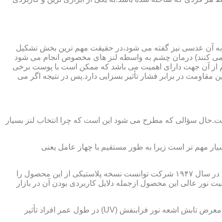
 به آن عدسی نیز گفته می شود،در حقیقت مهم ترین بخش تشکیل
ده می کنند) درمان چشم به واسطه لنز های مخصوص انجام می شود
م از آن جهت دارای اهمیت می باشد که ممکن است با پوست برخی
مقاومت در برابر فشار تأثیر بسزایی دارد.پس در نتیجه اگر می
 است.حال سؤالی که مطرح می شود این است که چرا انتخاب لنز بسیار
یار مهم تر است زیرا به طور مستقیم با چهار عامل یعنی
در قدیم از عدسی شیشه ای استفاده می شد،اما شیشه بسیار سنگین بوده و همچنین به راحتی شکسته و به چشم آسیب می رساند.در نهایت در سال ۱۹۴۷ شرکت توانست نسخه پلاستیکی از این محصول را
 نور عالی این محصول ازجمله دلایل کاربردی بودن آن در بازار
عامل بعدی که جزء اصلی ترین ویژگی های عینک طبی است،مقاومت در برابر اشعه UV در هر دو نوع A و B می باشد.قطعاً قرار گرفتن در معرض تابش اشعه نور فرابنفش (UV) در طول عمر افراد تأثیر