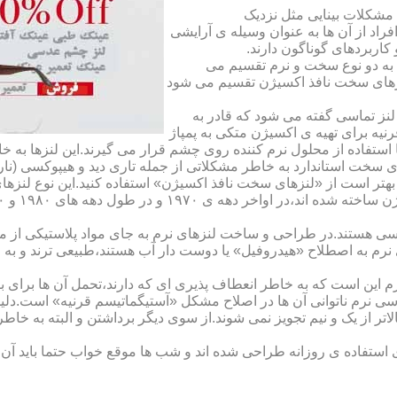
مشکلات بینایی مثل نزدیک
راد از آن ها به عنوان وسیله ی آرایشی
اربردهای گوناگون دارند.
 به دو نوع سخت و نرم تقسیم می
نزهای سخت نافذ اکسیژن تقسیم می شود
لنز تماسی گفته می شود که قادر به
قرنیه برای تهیه ی اکسیژن متکی به پمپاژ
ا استفاده از محلول نرم کننده روی چشم قرار می گیرند.این لنزها ب
ی سخت استاندارد به خاطر مشکلاتی از جمله تاری دید و هیپوکسی (نار
بهتر است از «لنزهای سخت نافذ اکسیژن» استفاده کنید.این نوع لنزه
ی هستند.در طراحی و ساخت لنزهای نرم به جای مواد پلاستیکی از م
 نرم به اصطلاح «هیدروفیل» یا دوست دار آب هستند،طبیعی ترند و به
این است که به خاطر انعطاف پذیری ای که دارند،تحمل آن ها برای بی
تماسی نرم ناتوانی آن ها در اصلاح مشکل «آستیگماتیسم قرنیه» است.د
لاتر از یک و نیم تجویز نمی شوند.از سوی دیگر برداشتن و البته به خ
تفاده ی روزانه طراحی شده اند و شب ها موقع خواب حتما باید آن ها ر