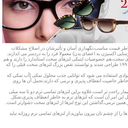
ه خاطر قیمت مناسب،نگهداری آسان و تأثیرشان در اصلاح مشکلات
سایی اکسیژن به اعضای بدن) معمولا فرد را به دردسر می اندازند.
ای سخت،هم خصوصیات اپتیکی لنزهای سخت استاندارد را دارند و هم
راحت تر هستند.در حقیقت این لنزها که از پلیمرهای نفوذپذیر به اکسیژن ساخته شده اند،در اواخر دهه ی ۱۹۷۰ و در طول دهه های ۱۹۸۰ و ۱۹۹۰ طراحی شدند و توانستند نقص بزرگ لنزهای سخت قبلی را که
وادی استفاده می شود که توانایی جذب محلول نمکی (آب نمکی که
 خاطر خاصیت انعطاف پذیری و نرمی که دارند،تحمل آن ها روی
مار راحت تر است.علاوه براین لنزهای تماسی نرم دو تا سه میلی
لیل این امر آن است که لنزهای نرم به خاطر انعطاف پذیری،شکل
اطر همین نرمی،گذاشتن این نوع لنزها از لنزهای سخت دشوارتر است.
ا از چشم تان بیرون بیاورید.از لنزهای تماسی نرم روزانه نباید