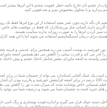
اب،از چشم تان خارج نکنید،خطر عفونت چشم با این لنزها بیشتر است و 
چشم بردارید و با محلول مخصوص تمیز و ضدعفونی کنید.
 تان نگه دارید،چون عمر مفید استفاده از این نوع لنزها فقط یک روز
 آلرژی دارند،کسانی مثل ورزشکاران که فقط در موقعیت های خاص می خ
میز کردن لنزها را به صورت روزانه ندارند،مناسب هستند.
م هستند،برای درمان آستیگماتیسم استفاده می شوند اما با این همه کار
ا کدر می کند و قدرت بینایی را کاهش می دهد.همچنین اشعه ماورای 
می وابسته به اشعه ماورای بنفش شامل ناخنک چشم و پیش ناخنک 
ی است.یک عینک آفتابی استاندارد می تواند از چشمان شما در برابر 
هایی که یک عینک آفتابی استاندارد باید داشته باشد می توان به محافظت 100 درصد در برابر اشعه ف
ک فیلم شیمیایی خاص پوشانده شده که میزان شدت نور را کاهش می دهند 
 های خیره کننده به چشمان شما می شوند و درنتیجه شما می توانید با 
دسته عینک قرار می گیرند و اندازه،فونت نوشتاری و رنگ ثابتی دارند.
 می شود.مثلا به جای نوشته اند:.این نوع خطاها،خبر از تقلبی بودن ع