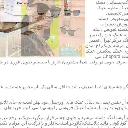
ک,چسباندن دسته
ینک,تنظیم عینک
عمیر تخصصی
ابی,تعویض دسته
آموزش تعمیرات
شکسته,تعویض دسته
ه عینک خود را تعمیر
ینک مرکز تهران,تعمیر
دن شیشه عینک,کج شدن
وی عینک,شکستن عینک
فلزی,تعمیر عینک بچه گانه,دسته Rey Ban,دسته AO,دسته Police,دسته Chopard می
ای صرفه جویی در وقت شما مشتریان عزیز با سیستم تحویل فوری در
گر چشم های شما ضعیف باشد حداقل سالی یک بار مجبور هستید به عین
از جنس چینی به دنبال عینک های اورجینال بود.بهتر است به جای تلا
شما وجود ندارد ما به شما عینک فروشی را پیشنهاد می کنیم خرید های م
شها نگه داشته میشود و جلوی چشم قرار میگیرد.عینک با رفع عیوب ان
 گوناگونی مانند :پلاستیک،کائوچو،استات،فلز و یا ترکیب این مواد با ی