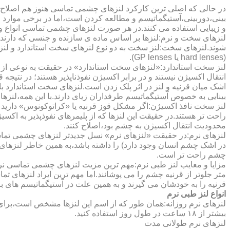
در حالی که اصلی ترین کارکرد لنزهای چشمی تماسی هنوز هم اصلاح 
بینی،دوربینی،آستیگماتیسم و مطالعه کردن است،اما در برخی موارد اف
و زیبایی استفاده می کنند.در هر صورت لنزهای چشمی تماسی انواع و ک
لنزهای سخت و نرم:لنزها بر اساس ماده ی سازنده و جنسی که دارند
شوند.لنزهای سخت:لنز سخت به دو نوع لنزهای سخت استاندارد و ل
(hard lenses یا GP lenses).
لنز سخت استاندارد:«لنزهای سخت استاندارد» در حقیقت به نوعی از 
انتقال اکسیژن نیستند و در برابر اکسیژن نفوذناپذیر هستند؛ در نتیجه 
اشک میان قرنیه و لنز در اثر پلک زدن است.لنزهای سخت استاندارد ب
بینایی به خصوص آستیگماتیسم طرفداران زیای دارند.با این همه،لنزها
لنز سخت نافذ اکسیژن:اگر مشکل قوز قرنیه یا «کراتوکونوس» دارید 
محدودیت انتقال اکسیژن به چشم بود،اصلاح کنند.
لنزهای نرم:در حقیقت «لنزهای نرم» نسل جدیدتر لنزهای چشمی تماس
در اشک چشم انسان وجود دارد) را داشته باشد،به همین خاطر لنزهای
چشم راحت تر است.
مزایا و معایب لنز طبی نرم:مهم ترین مزیت لنزهای چشمی تماسی نرم 
متر جلوتر از قرنیه چشم را می پوشانند.اما مهم ترین ایراد لنزهای 
قرنیه را به خودشان می گیرند و به همین علت در آستیگماتیسم های با
انواع لنز طبی نرم
لنزهای نرم روزانه:همان طور که از اسم این لنزها مشخص است،برای اس
بیشتر از ۱۸ ساعت در طول روز استفاده کنید.
لنزهای نرم طولانی مدت