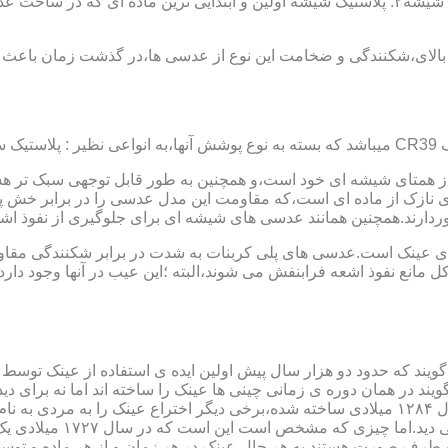
عدسی یا لنز :جنس عدسی عینکها از دو دسته ی کلی ساخته شده :۱ : شیشه۲: پلاستیک شیشه اولین و 
الای،شکنندگی و ضخامت این نوع از عدسی ها،در گذشت زمان باعث شد
ز همتای شیشه ای خود است،و همچنین به طور قابل توجهی سبک تر هست
نازک از ماده ای است،که مقاومت این مدل عدسی را در برابر خش پ
خوردارند.همچنین همانند عدسی های شیشه ای برای جلوگیری از نفوذ 
 های عینک است.عدسی های پلی کربنات به شدت در برابر شکنندگی مقاو
مانع نفوذ اشعه فرابنفش می شوند،البته ؛این عیب در آنها وجود دارد که
یند که حدود دو هزار سال پیش اولین ایده ی استفاده از عینک توسط 
 در همان دوره ی زمانی چینی ها عینک را ساخته اند اما نه برای دی
گوی شیشه ای روی کتاب خط
و طرف صورت هستند.به هر حال عینک در هر زمان و از هر ماده و توسط