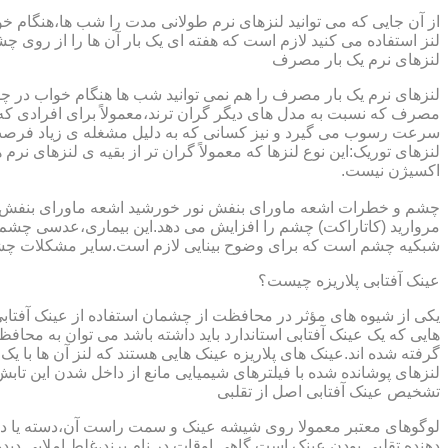
از آن جایی که می توانید لنزهای نرم طولانی مدت را شب ها،هنگام خو
لنز استفاده می کنید لازم است که هفته ای یک بار آن ها را از روی 
لنزهای نرم یک بار مصرف
لنزهای نرم یک بار مصرف را هم نمی توانید شب ها هنگام خواب در چشم
مصرف که نسبت به مدل های دیگر گران ترند،معمولاً برای افرادی که
سرعت رسوب می گیرد و نیز کسانی که به دلیل مشغله ی زیاد فرصت ت
لنزهای توریک:این نوع لنزها که معمولاً گران تر از بقیه ی لنزهای نر
اکسیژن نیست.
مروارید (کاتاراکت) چشم را افزایش می دهد.این بیماری،عدسی چشم ر
شبکیه چشم است که برای وضوح بینایی لازم است.سایر مشکلات چش
عینک آفتابی پلاریزه چیست؟
یکی از شیوه های مؤثر در محافظت از چشمان استفاده از عینک آفتاب
گرفته شده اند.عینک های پلاریزه عینک هایی هستند که لنز آن ها با ی
لنزهای پوشانده شده با فیلترهای شیمیایی مانع از داخل شدن این تابش
تشخیص عینک آفتابی اصل از تقلبی
لوگوهای معتبر معمولا روی شیشه عینک و سمت راست آن،دسته یا داخل 
دهنده تقلبی بودن عینک است.گاهی اوقات در نام برند،غلط املایی دیده