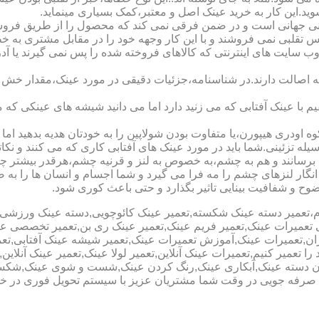
شوید.این کار به خرید عینک اصل و معتبر،کمک بسیاری مینماید.
هانی است و در ضمن فرقی نمی کند که محصول را از طریق فروشگاه ی
س تقلبی نمی فروشند و با این کار وجهه خود را در مقابل مشتری به 
 سایت های اینترنتی که کالاهای فروخته شده را پس نمی گیرند یا 
ه اصالت دارند.در شناسنامه،جزئیات دقیقی در مورد عینک،مقدار خش 
ا عینک آفتابی که می زنید دارد اما می دانید شیشه های عینکی که می
 اودری هیپورن،یا متفاوت بودن شولاپین را به خودتان هدیه بدهید اما م
ه تزئینی.شما باید در مورد عینک های آفتابی کاری که می کنند و نکاتی
برسانند و هم به چشم،به خصوص به لنز و قرنیه چشم،هرقدر بیشتر چش
ری انگار لنزهای چشم را مه فرا می گیرد و شما اجسام و انسان ها را 
ح و شفافیت بینایی تاثیر بگذارد و حتی باعث کوری شود.
نیوم،تعمیر دسته عینک شکسته,تعمیر عینک کائوچویی,دسته عینک ورزش
ی تعمیرات عینک,تعمیر فریم عینک,تعمیر عینک ری بن,تعمیر تخصصی ع
هران,تعمیرات عینک,آموزش تعمیرات عینک,تعمیر شیشه عینک آفتابی,ت
ا تعمیر کنیم,تعمیرات عینک آنلاین,تعمیر لولا عینک,تعمیر عینک آنلای
دن دسته عینک,آبکاری عینک,رنگ کردن عینک,شست و شوی عینک,شکستن
ای صرفه جویی در وقت شما مشتریان عزیز با سیستم تحویل فوری در