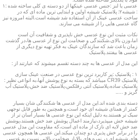
عدسی یا لنز :جنس عدسی عینکها از دو دسته ی کلی ساخته شده :۱
: شیشه۲: پلاستیک شیشه اولین و ابندایی ترین ماده ای که در
ساخت عدسی عینک از آن استفاده شد شیشه است.البته امروزه نیز
گاه عدسی هایی را از شیشه می سازند.
نکات مثبت این نوع عدسی خش ناپذیری و شفافیت آن است
اما،وزن بالای،شکنندگی و ضخامت این نوع از عدسی ها،در گذشت
زمان باعث شد که سازندگان عینک به فکر تهیه نوع دیگری از
عدسی ها بیفتند.پلاستیک
این مدل از عدسی ها به چند دسته تقسم میشوند که عبارتند از :
۱ : پلاستیک :پر کاربرد ترین نوع عدسی در صنعت عینک سازی
پلاستیک CR39 میباشد که بسته به نوع پوشش آنها،به انواعی نظیر :
پلاستیک ساده،پلاستیک آنتی رفلکس،پلاستیک ضد خش،پلاستیک آب
گریز و …..
دسته بندی شده اند.این مدل از عدسی ها شکنندگی شان بسیار
کمتر از همتای شیشه ای خود است،و همچنین به طور قابل توجهی
سبک تر هستند.به دلیل اینکه این نوع عدسی ها بسیار آسان تر از
شیشه خش میپذیرد،نیازمند اعمال پوشش ضد خش هستند،پوشش
ضد خش لایه ای نازک از ماده ای است،که مقاومت این مدل عدسی
را در برابر خش پذیری دو چندان میکند.این عدسی ها همچون عدسی
های شیشه ای در نمره های بالا،از ضخامت بالایی نسبت به عدسی