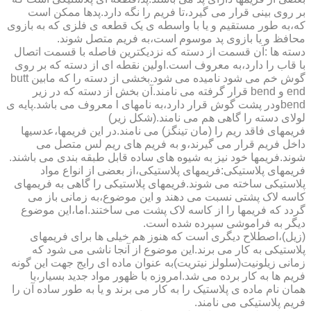
بر روی بینی قرار می گیرد،تا فریم را نگه دارد.پدها ممکن است
که،به طور مستقیم و یا با واسطه ی یک قطعه ی فلزی که به بازوی
محافظ و یا بازوی پد موسوم است،به فریم متصل شوند.
دسته ها :آن قسمت از دسته که نزدیکترین فاصله با قسمت اتصال
با قاب را دارد،به معروف است.اولین نقطه ای از دسته که بر روی
گوش خم می شود نامیده می شود.بخشی از دسته را که مابین butt
end و bend قرار گرفته می نامند.آن بخش از دسته که در زیر
bendودر پشت گوش قرار دارد،به نامهای l معروف می باشد.پایه ی
لولای دسته را گاهی هم می نامند.(شکل زیر)
فریمهای فاقد ریم را (مان تینگز) می نامند.در این فریمها،عدسیها
داخل فریم قرار می گیرند،و به فریم های ریم لس متصل می
شوند.فریمها خود نیز به شیوه های ساده قابل طبقه بندی می باشند.
فریمهای پلاستیکی:فریمهای پلاستیکی،از بعضی از انواع مواد
پلاستیکی ساخته می شوند.فریمهای پلاستیکی را گاهی به فریمهای
کاسه لاک پشتی نسبت می دهند و این موضوع،به زمانی باز می
گردد که فریمها را از کاسه لاک پشت می ساختند.اما،این موضوع
دیگر به فراموشی سپرده شده است.
(زیل)،اصطلاح دیگری است که هنوز هم خیلی ها برای فریمهای
پلاستیکی به کار می برند.این موضوع از آنجا ناشی می شود که
زمانی زیلونیت(سلولز نیتریت)به عنوان ماده ای رایج جهت این گونه
فریم ها به کار برده می شد.امروزه با ظهور مواد جدید بسیار،یا
همان نام ماده ی پلاستیک را به کار می برند و یا به طور ساده آن را
فریم پلاستیکی می نامند.