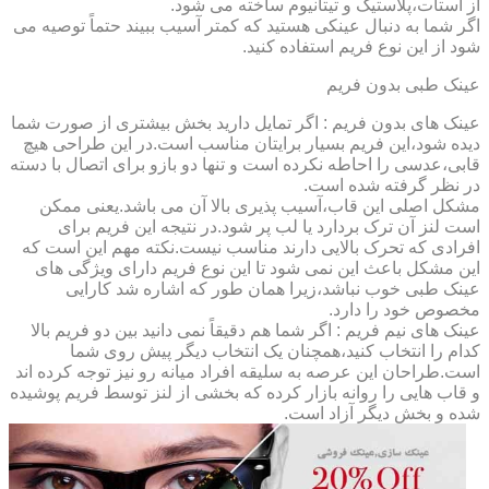
از استات،پلاستیک و تیتانیوم ساخته می شود.
اگر شما به دنبال عینکی هستید که کمتر آسیب ببیند حتماً توصیه می
شود از این نوع فریم استفاده کنید.
عینک طبی بدون فریم
عینک های بدون فریم : اگر تمایل دارید بخش بیشتری از صورت شما
دیده شود،این فریم بسیار برایتان مناسب است.در این طراحی هیچ
قابی،عدسی را احاطه نکرده است و تنها دو بازو برای اتصال با دسته
در نظر گرفته شده است.
مشکل اصلی این قاب،آسیب پذیری بالا آن می باشد.یعنی ممکن
است لنز آن ترک بردارد یا لب پر شود.در نتیجه این فریم برای
افرادی که تحرک بالایی دارند مناسب نیست.نکته مهم این است که
این مشکل باعث این نمی شود تا این نوع فریم دارای ویژگی های
عینک طبی خوب نباشد،زیرا همان طور که اشاره شد کارایی
مخصوص خود را دارد.
عینک های نیم فریم : اگر شما هم دقیقاً نمی دانید بین دو فریم بالا
کدام را انتخاب کنید،همچنان یک انتخاب دیگر پیش روی شما
است.طراحان این عرصه به سلیقه افراد میانه رو نیز توجه کرده اند
و قاب هایی را روانه بازار کرده که بخشی از لنز توسط فریم پوشیده
شده و بخش دیگر آزاد است.