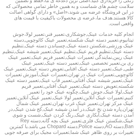
رنگی را خریداری کنید.اصلی ترین دغدغه ی ما،حفظ و تضمین
سلامت چشم های شماست و به همین خاطر تمامی محصولاتی که
در این فروشگاه عرضه می شوند،«اصل» و دارای گواهی اصالت
کالا هستند.هدف ما،عرضه ی محصولات باکیفیت با قیمت های
واقعی است.
انجام کلیه خدمات عینک,جوشکاری،تعمیر فنر،تعمیر لولا،جوش
تیتانیوم،تعمیر دسته عینک شکسته,تعمیر عینک کائوچویی,دسته
عینک ورزشی,شکستن دسته عینک,چسباندن دسته عینک,تنظیم
دسته عینک,تنظیم فریم عینک,تنظیم عینک,تعمیر شیشه عینک,تنظیم
عینک ریبن,نمایندگی تعمیرات عینک,تعمیر فریم عینک,تعمیر عینک
ری بن,تعمیر تخصصی عینک,تعمیر دسته عینک,تعمیر عینک
طبی,عینک,تعمیر دسته عینک افتابی,تعویض دسته عینک,تعمیر عینک
کائوچویی,تعمیرات عینک در تهران,تعمیرات عینک,آموزش تعمیرات
عینک,تعمیر شیشه عینک آفتابی,تعمیر قاب عینک,تعمیر دسته عینک
شکسته,تعویض دسته عینک,تعمیر عینک آفتابی,تعمیر فریم
عینک,لولا عینک,جوش عینک,چگونه عینک خود را تعمیر
کنیم,تعمیرات عینک آنلاین,تعمیر لولا عینک,تعمیر عینک آنلاین,تعمیر
عینک مرکز تهران,تعمیر عینک غرب تهران,تعمیر عینک شمال
تهران,پاره شدن نخ عینک,در آمدن شیشه عینک,کج شدن عینک,در
آمدن دسته عینک,آبکاری عینک,رنگ کردن عینک,شست و شوی
عینک,شکستن عینک فلزی,تعمیر عینک بچه گانه,دسته Rey
Ban,دسته AO,دسته Police,دسته Chopard می باشد.با کمترین
تغییرات بر روی ظاهر عینک شما,تعمیرات مجیک برای صرفه جویی