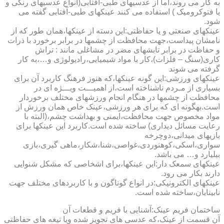
به کار می روند،اما از عدسیهای طبی-آفتابی(انواع عدسیهای رنگی و
یا فتوکرومیک ) استفاده می کنند عینکهای طبی-آفتابی گفته می
شود.
عینکهای صنعتی و یا حفاظتی:این دسته از عینکها،همان طور که از
نامشان پیداست،جهت محافظت از چشمها در برابر برخورد با ذرات
و حفاظت در برابر تابشهای مضر در مشاغلی مانند : تراش
کاری(سنگ – فلزات)،کار با مواد شیمیایی،رادیولوژی و…،به کار
گرفته می شوند
عینکهای ورزشی:این گونه عینکها،که هنوز فرهنگ کاربرد آن برای
بسیاری از مـردم ناشناخته است،از اهمیـــت ویـــژه ای در
محافظت از چشمها در هنگام انجام ورزشهای مختلف برخوردار
است.به­گونه ای که برای هر ورزشی،عینک خاص همان ورزش از
مواد مخصوص جهت محافظت،ایمنی و بهداشت چشم،(البته با
رعایت مسائل دیداری) ساخته شده است.کاربرد این عینکها برای
بازیهای میدانی،دوچرخه
سواری،اسکی،کوهنوردی،غواصی،شنا،شکار،ماهی گیری،بازی
بیلیارد و… می باشد.
عینکهای سمعک دار:این عینکها،برای اشخاصی که مشکل شنوایی
دارند بکار می رود.
عینکهای الکترونیکی:در انواع گوناگون و با کاربردهای مختلف جهت
نابینایان،ساخته شده است.
ساختمان فریم عینک:آشنایی با فریم و قطعات آن
آن قسمت از عینک،که عدسی های تجویز شده ویا تیغه های حفاظتی