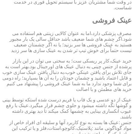
در وقت شما مشتریان عزیز با سیستم تحویل فوری در خدمت
شماست.
عینک فروشی
مصرف پزشکی دارد،اما به عنوان کالایی زینتی هم استفاده می
شود.اگر چشم های شما ضعیف باشد حداقل سالی یک بار مجبور
هستید به عینک فروشی ها سر بزنید؛ یا نه اگر چشمتان ضعیف
نیست حتماً برای خوش تیپ تر شدن به عینک سازی ها سر زدید
خرید عینک،کار پر ریسکی ست؛ به سختی می توان در این بازار
پرشده از جنس چینی به دنبال عینک های اورجینال بود.بهتر است به
جای تلاش برای یافتن عینکی خوب،به دنبال یافتن عینک سازی خوب
و قابل اعتماد باشید و چشمان خودتان را به آن ها بسپارید؛ راه دومی
برای شما وجود ندارد ما به شما عینک فروشی را پیشنهاد می کنیم
خرید های مطمئن و با اصالت
عینک از دو عدسی و یک قاب یا فریم درست شده استکه توسط بینی
و گوشها نگه داشته میشود و جلوی چشم قرار میگیرد.عینک با رفع
عیوب انکساری بینایی به چشمها کمک میکند تا دید بهتری داشته
باشند.
جنس :عینک ها بسته به نوع کاربرد آنها و سلیقه ای افراد خاص از
مواد گوناگونی مانند :پلاستیک،کائوچو،استات،فلز و یا ترکیب این
مواد با یکدیگر ساخته شده است.