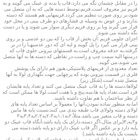
را در مقابل چشمان نگه می دارد،قاب یا بدنه ی عینک می گویند و به
فریم نیز معروف است.فریم،توسط دسته هایی که به آن متصل می
شود،بر روی صورت تنظیم می گردد.فریمهایی هم هستند که دسته
ندارند و در عوض به وسیله ی فشارهای دو طرف بینی در محل خود
قرار می گیرند ویا بر روی فریم دیگری سوار می شوند و یا در دست
نگه داشته می شوند
اجزای جلویی فریم :آن بخش از قاب را که بین دو عدسی و بر روی
بینی قرار می گیرد را پل گویند و لبه ای که دور عدسیهـا را در بر
گرفته،به حدقه معروف است.به قسمتهای بیرونی جلوی قاب که
درمنتها الیه سمت چپ و راست،در نقاطی که دسته ها به آنها متصل
می شوند،می گویند.
تعداد معدودی از فریمهای پلاستیکی،هنوز هم دارای یک پوشش
فلزی در قسمت بیرونی بوده که پرچهایی جهت نگهداری لولا به آنها
متصل شده است.(شکل زیر)
لولاها،دسته ها را به قاب عینک متصل می کنند و تعداد پایه هایشان
فرد است.تعداد پایه ها،سه،پنج و یا هفت است.لولا ها ممکن است که
از نظر ساختمان با هم تفاوت داشته باشند.
اما،به منظور ساده نمودن،آنها را معمولاً بر اساس تعداد پایه های
لولای دسته ولولای قاب طبقه بندی می کنند.نسبت پایه ها مابین
دسته و قاب متغیر می باشد.مثلاً،۲به۱،۱به۲،۳به۲،۲به۳،۴به۳
و۳به۴٫(برای مثال،اگر دسته،دارای یک پایه باشد،آنگاه قاب عینک دو
پایه دارد و بر عکس اگر قاب عینک دارای دو پایه باشد،دسته می
بایست یک پایه داشته باشد.)
بعضی از فریمها دارای پد می باشند.پد،قطعه ای پلاستیکی است که