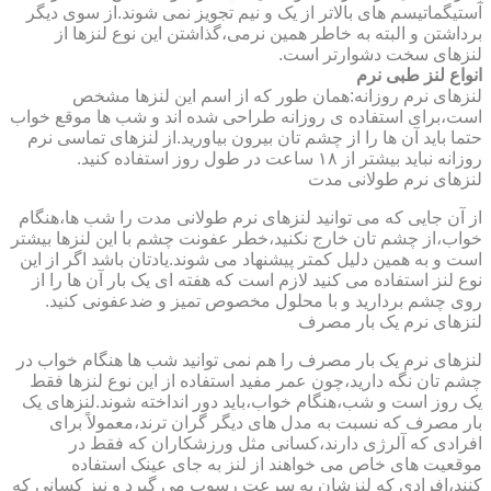
آستیگماتیسم های بالاتر از یک و نیم تجویز نمی شوند.از سوی دیگر
برداشتن و البته به خاطر همین نرمی،گذاشتن این نوع لنزها از
لنزهای سخت دشوارتر است.
انواع لنز طبی نرم
لنزهای نرم روزانه:همان طور که از اسم این لنزها مشخص
است،برای استفاده ی روزانه طراحی شده اند و شب ها موقع خواب
حتما باید آن ها را از چشم تان بیرون بیاورید.از لنزهای تماسی نرم
روزانه نباید بیشتر از ۱۸ ساعت در طول روز استفاده کنید.
لنزهای نرم طولانی مدت
از آن جایی که می توانید لنزهای نرم طولانی مدت را شب ها،هنگام
خواب،از چشم تان خارج نکنید،خطر عفونت چشم با این لنزها بیشتر
است و به همین دلیل کمتر پیشنهاد می شوند.یادتان باشد اگر از این
نوع لنز استفاده می کنید لازم است که هفته ای یک بار آن ها را از
روی چشم بردارید و با محلول مخصوص تمیز و ضدعفونی کنید.
لنزهای نرم یک بار مصرف
لنزهای نرم یک بار مصرف را هم نمی توانید شب ها هنگام خواب در
چشم تان نگه دارید،چون عمر مفید استفاده از این نوع لنزها فقط
یک روز است و شب،هنگام خواب،باید دور انداخته شوند.لنزهای یک
بار مصرف که نسبت به مدل های دیگر گران ترند،معمولاً برای
افرادی که آلرژی دارند،کسانی مثل ورزشکاران که فقط در
موقعیت های خاص می خواهند از لنز به جای عینک استفاده
کنند،افرادی که لنزشان به سرعت رسوب می گیرد و نیز کسانی که