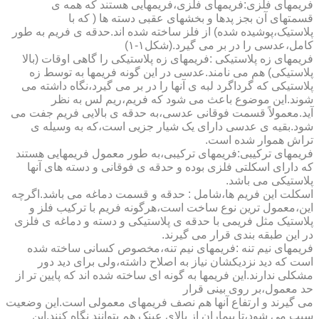
فریمهای فلزی:فریمهای فلزی،فریمهایی هستند که همه ی
قسمتهای آن بجز پدها و بخشهای عقبی دسته ها ( که با
پلاستیک،پوشیده شده) از فلز ساخته شده اند.حدقه ی فریم به طور
کامل،عدسی را در بر می گیرد.(شکل۱-۱)
فریمهای زه پلاستیکی :فریمهای زه پلاستیکی را گاهی اوقات (بالا
پلاستیکی) هم می نامند.عدسی در این گونه فریمها به توسط زه
پلاستیکی که گرداگرد لبه ی آنها را در بر می گیرد،نگاه داشته می
شوند.این موضوع باعث می شود که فریم،ریم لس به نظر
آید.معمولاً قسمت فوقانی عدسی،به حدقه ی بالایی فریم جفت می
شود.بقیه ی عدسی دارای یک شیار جزیی است،که به وسیله ی
تراش هموار شده است.
فریمهای ترکیبی:فریمهای ترکیبی،به طور معمول فریمهایی هستند
که دارای اسکلتی فلزی بوده و حدقه ی فوقانی و دسته های آنها
پلاستیکی می باشد.
اسکلت این فریم ها،شامل : حدقه و قسمت دماغه می باشد.اگرچه
این،معمول ترین نوع ساخت است،هرگونه فریم با ترکیب فلز و
پلاستیک مثل فریمی با حدقه ی پلاستیکی و دسته و دماغه ی فلزی
در این طبقه بندی قرار می گیرند.
فریمهای نیم تنه :فریمهای نیم تنه،مخصوص کسانی ساخته شده
است که دید نزدیکشان نیاز به اصلاح داشته،ولی برای دید دور
مشکلی ندارند.این فریمها به گونه ای ساخته شده اند که پایین تر از
حد معمول،بر روی بینی قرار
می گیرند و ارتفاع آنها هم نصف فریمهای معمولی است.این وضعیت
سبب می شود،تا بیماران از بالای عینک هم بتوانند نگاه کنند.این