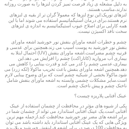
به دلیل مشغله ی زیاد فرصت تمیز کردن لنزها را به صورت روزانه
ندارند،مناسب هستند.
لنزهای توریک:این نوع لنزها که معمولاً گران تر از بقیه ی لنزهای
نرم هستند،برای درمان آستیگماتیسم استفاده می شوند اما با این
همه کارایی برای اصلاح عیوب آستیگماتیسم به اندازه ی لنزهای
سخت نافذ اکسیژن نیست.
چشم و خطرات اشعه ماورای بنفش نور خورشید اشعه ماورای
بنفش نور خورشید به پوست آسیب می زند.همچنین برای عدسی و
قرنیه چشم مضراست.اشعه ماورای بنفش (UV) احتمال ابتلا به
بیماری آب مروارید (کاتاراکت) چشم را افزایش می دهد.این
بیماری،عدسی چشم را کدر می کند و قدرت بینایی را کاهش می
دهد.همچنین اشعه ماورای بنفش باعث تخریب ماکولا (لکه زرد) می
شود.ماکولا بخشی از شبکیه چشم است که برای وضوح بینایی لازم
است.سایر مشکلات چشمی وابسته به اشعه ماورای بنفش شامل
ناخنک چشم و پیش ناخنک چشم است.
عینک آفتابی پلاریزه چیست؟
یکی از شیوه های مؤثر در محافظت از چشمان استفاده از عینک
آفتابی است.یک عینک آفتابی استاندارد می تواند از چشمان شما در
برابر اشعه های مضر نور خورشید محافظت کند.ازجمله مهم ترین
ویژگی هایی که یک عینک آفتابی استاندارد باید داشته باشد می توان
به محافظت 100 درصد در برابر اشعه فرابنفش خورشید و پلاریزه