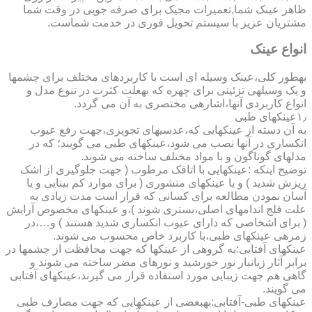
ظاهر عینک شما,تعمیرات مجیک برای صرفه جویی در وقت شما
مشتریان عزیز با سیستم تحویل فوری در خدمت شماست.
انواع عینک
به­طور کلی،عینک وسیله ای است با کاربردهای مختلف برای چشمها
و یک وسیله­ی تزئینی برای چهره که به­علت کثرت در تنوع مدل و
انواع کاربردی آنها،اشاره­ی مختصری به آن می گردد.
۱٫عینکهای طبی
به آن دسته از عینکهایی که،عدسیهای تجویزی،جهت رفع عیوب
انکساری در آنها نصب می شود،عینکهای طبی می گویند؛ که در
مدلهای گوناگون و با مواد مختلف ساخته می شوند.
توضیح اینکه :عینکهایی با اتاقک مرطوب ( جهت جلوگیری از اشک
ریزش شدید ) و یا عینکهای منشوری ( برای موارد کم بینایی و یا
آسان نمودن مطالعه برای کسانی که قرار است مدت زیادی به
علت فلج اندامهای اصلی،بستری شوند )،و عینکهای مخصوص آرایش
( برای اشخاصی که دارای عیوب انکساری شدید هستند ) و…،در
زمره­ی عینکهای طبی،با کاربرد خاص محسوب می شوند.
عینکهای آفتابی:به گروهی از عینکها که جهت محافظت از چشمها در
برابر آثار زیانبار نور خورشید و نورهای مضر ساخته می شوند و
گاهی هم جهت زیبایی مورد استفاده قرار می گیرند،عینکهای آفتابی
می گویند.
عینکهای طبی-آفتابی:به­بعضی از عینکهایی که جهت مصارف طبی