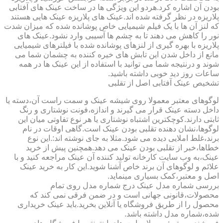
بودن آن اشاره کرد.هردو این ویژگی ها در ساخت عینک های آفتابی
پلاریزه در نظر گرفته شده اند.عینک های پلاریزه عینک هایی هستند
که لنز آن ها با یک فیلم شیمیایی خاص پوشانده شده که میزان شدت
نور را کاهش می دهند تا به چشم ها آسیبی وارد نشود.عینک های
پلاریزه با بهره گیری از لنزهای پوشانده شده با فیلترهای شیمیایی
مانع از داخل شدن این تابش های خیره کننده به چشمان شما می
شوند و درنتیجه شما می توانید با استفاده از این عینک ها در همه
ساعات روز دید خوبی داشته باشید.
تشخیص عینک آفتابی اصل از تقلبی
لوگوهای معتبر معمولا روی شیشه عینک و سمت راست آن،دسته یا
داخل دسته عینک قرار می گیرند و اندازه،فونت نوشتاری و رنگ
ثابتی دارند.کوچکترین اشتباه نوشتاری یا هر نوع تفاوتی میان این
لوگوها،نشان دهنده تقلبی بودن عینک است.گاهی اوقات در نام
برند،غلط املایی دیده می شود.مثلا به جای نوشته اند:.این نوع
خطاها،خبر از تقلبی بودن عینک می دهد.همچنین پیش از خرید
عینک،به وب سایت کارخانه تولید کننده آن عینک مراجعه کنید و با
علائم و لوگوهای آن برند خاص آشنا شوید.این کار به خرید عینک
اصل و معتبر،کمک بسیاری مینماید.
بررسی شماره مدل عینک درج شماره مدل روی تمام
محصولات،قانونی جهانی است و در ضمن فرقی نمی کند که
محصول را از طریق فروشگاه یا آنلاین بخرید.باید عینک خریداری
شده،شماره مدل داشته باشد.