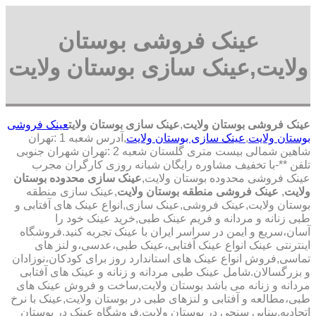
عینک فروشی بوستان
ولایت,عینک سازی بوستان ولایت
عینک فروشی بوستان ولایت
,
عینک سازی بوستان ولایت
عینک فروشی
بوستان ولایت
,
عینک سازی بوستان ولایت
,آدرس شعبه 1 :تهران
شاهین شمالی بیست متری گلستان شعبه 2 :تهران شهران جنوبی
تلفن **-با تخفیف مشاوره رایگان شبانه روزی کارگران مجرب
عینک فروشی محدوده بوستان ولایت,
عینک سازی محدوده بوستان
ولایت
,
عینک فروشی منطقه بوستان ولایت
,عینک سازی منطقه
بوستان ولایت,عینک فروشی,عینک سازی,انواع عینک های آفتابی و
طبی زنانه و مردانه و فریم عینک طبی,خرید عینک خود را
آسان،سریع و ایمن در سراسر ایران با عینک تجربه کنید.فروشگاه
اینترنتی عینک انواع عینک آفتابی،عینک طبی،عدسی،و لنز های
تماسی,فروش انواع عینک های استاندارد روز برای کودکان،نوزادان
و بزرگسالان.شامل عینک طبی مردانه و زنانه و عینک های آفتابی
مردانه و زنانه می باشد بوستان ولایت,ساخت و فروش عینک های
طبی،مطالعه و آفتابی و لنزهای طبی در بوستان ولایت,عینک با نرخ
اتحادیه,بینایی سنجی در بوستان ولایت,فروشگاه عینک در بوستان