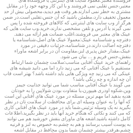
فروشنده معتبر:معمولا سایت های اینترنتی یا فروشگاه های
معتبر،جنس تقلبی نمی فروشند و با این کار وجهه خود را در مقابل
مشتری به خطر نمی اندازند.هر وقت هم دیدید،محصولی بیش از حد
معمول تخفیف دارد،مطمئن باشید که آن جنس،تقلبی است.در ضمن
هرگز از وب سایت های اینترنتی که کالاهای فروخته شده را پس
نمی گیرند یا آدرس و تلفن مشخصی ندارند،خرید.وب سایت هایی که
عینک های معتبر می فروشند،اغلب ضمانت هم ارائه می دهند.
دفترچه و شناسنامه عینک:معمولا عینک های اصل،شناسنامه یا
دفترچه اصالت دارند.در شناسنامه،جزئیات دقیقی در مورد
عینک،مقدار خش پذیری لنز،مقاومت آن در برابر اشعه ماوراء
بنفش،جنس فریم و … بیان می شود.
راهنمای خرید عینک آفتابی مناسب:سلامت چشمان شما ارتباط
مستقیم با عینک آفتابی که می زنید دارد اما می دانید شیشه های
عینکی که می زنید چه ویژگی هایی باید داشته باشد؟ بهتر است قاب
آن چه اندازه و چه رنگی باشد؟
می گویند با عینک آفتابی مناسب شما می توانید جذابیت جیمز
وین،شکوه اودری هیپورن،یا متفاوت بودن شولاپین را به خودتان
هدیه بدهید اما مهم ترین مسئله در مورد عینک های آفتابی این است
که آنها را به عنوان وسیله ای برای محافظت از سلامت تان در نظر
بگیرید نه یک وسیله تزئینی.شما باید در مورد عینک های آفتابی کاری
که می کنند و نکاتی که هنگام خرید آنها باید در نظر بگیرید،اطلاعات
کامل داشته باشید.اشعه های ماورای بنفش خورشید هم می توانند
به پوست آسیب برسانند و هم به چشم،به خصوص به لنز و قرنیه
چشم،هرقدر بیشتر چشمان شما بدون محافظ در مقابل اشعه