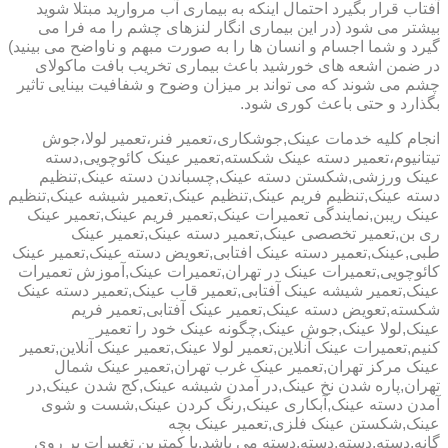
آفتاب قرار بگیرد احتمال اینکه به بیماری آب مروارید مبتلا شوید
بیشتر می شود (در این بیماری انگار لنزهای چشم را مه فرا می
گیرد و شما اجسام و انسان ها را به صورت مبهم و ناواضح می بینید)
در ضمن اشعه های خورشید باعث بیماری تخریب بافت ماکولای
چشم می شوند که می تواند بر میزان وضوح و شفافیت بینایی تاثیر
بگذارد و حتی باعث کوری شود.
انجام کلیه خدمات عینک,جوشکاری،تعمیر فنر،تعمیر لولا،جوش
تیتانیوم،تعمیر دسته عینک شکسته,تعمیر عینک کائوچویی,دسته
عینک ورزشی,شکستن دسته عینک,چسباندن دسته عینک,تنظیم
دسته عینک,تنظیم فریم عینک,تنظیم عینک,تعمیر شیشه عینک,تنظیم
عینک ریبن,نمایندگی تعمیرات عینک,تعمیر فریم عینک,تعمیر عینک
ری بن,تعمیر تخصصی عینک,تعمیر دسته عینک,تعمیر عینک
طبی,عینک,تعمیر دسته عینک افتابی,تعویض دسته عینک,تعمیر عینک
کائوچویی,تعمیرات عینک در تهران,تعمیرات عینک,آموزش تعمیرات
عینک,تعمیر شیشه عینک آفتابی,تعمیر قاب عینک,تعمیر دسته عینک
شکسته,تعویض دسته عینک,تعمیر عینک آفتابی,تعمیر فریم
عینک,لولا عینک,جوش عینک,چگونه عینک خود را تعمیر
کنیم,تعمیرات عینک آنلاین,تعمیر لولا عینک,تعمیر عینک آنلاین,تعمیر
عینک مرکز تهران,تعمیر عینک غرب تهران,تعمیر عینک شمال
تهران,پاره شدن نخ عینک,در آمدن شیشه عینک,کج شدن عینک,در
آمدن دسته عینک,آبکاری عینک,رنگ کردن عینک,شست و شوی
عینک,شکستن عینک فلزی,تعمیر عینک بچه
گانه,دسته,دسته,دسته,دسته می باشد.با کمترین تغییرات بر روی