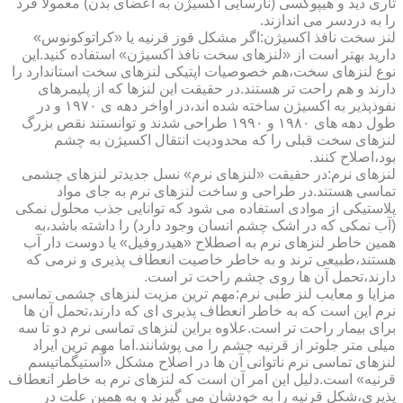
تاری دید و هیپوکسی (نارسایی اکسیژن به اعضای بدن) معمولا فرد
را به دردسر می اندازند.
لنز سخت نافذ اکسیژن:اگر مشکل قوز قرنیه یا «کراتوکونوس»
دارید بهتر است از «لنزهای سخت نافذ اکسیژن» استفاده کنید.این
نوع لنزهای سخت،هم خصوصیات اپتیکی لنزهای سخت استاندارد را
دارند و هم راحت تر هستند.در حقیقت این لنزها که از پلیمرهای
نفوذپذیر به اکسیژن ساخته شده اند،در اواخر دهه ی ۱۹۷۰ و در
طول دهه های ۱۹۸۰ و ۱۹۹۰ طراحی شدند و توانستند نقص بزرگ
لنزهای سخت قبلی را که محدودیت انتقال اکسیژن به چشم
بود،اصلاح کنند.
لنزهای نرم:در حقیقت «لنزهای نرم» نسل جدیدتر لنزهای چشمی
تماسی هستند.در طراحی و ساخت لنزهای نرم به جای مواد
پلاستیکی از موادی استفاده می شود که توانایی جذب محلول نمکی
(آب نمکی که در اشک چشم انسان وجود دارد) را داشته باشد،به
همین خاطر لنزهای نرم به اصطلاح «هیدروفیل» یا دوست دار آب
هستند،طبیعی ترند و به خاطر خاصیت انعطاف پذیری و نرمی که
دارند،تحمل آن ها روی چشم راحت تر است.
مزایا و معایب لنز طبی نرم:مهم ترین مزیت لنزهای چشمی تماسی
نرم این است که به خاطر انعطاف پذیری ای که دارند،تحمل آن ها
برای بیمار راحت تر است.علاوه براین لنزهای تماسی نرم دو تا سه
میلی متر جلوتر از قرنیه چشم را می پوشانند.اما مهم ترین ایراد
لنزهای تماسی نرم ناتوانی آن ها در اصلاح مشکل «آستیگماتیسم
قرنیه» است.دلیل این امر آن است که لنزهای نرم به خاطر انعطاف
پذیری،شکل قرنیه را به خودشان می گیرند و به همین علت در