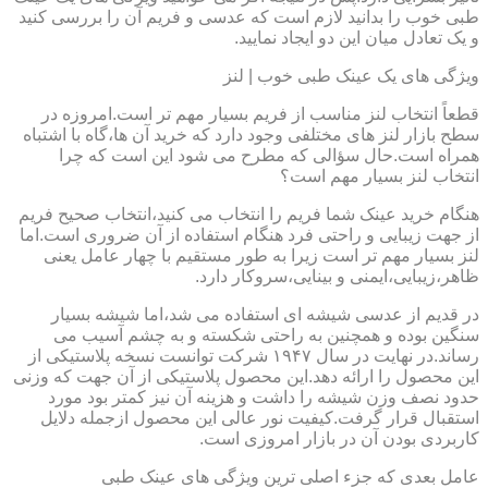
طبی خوب را بدانید لازم است که عدسی و فریم آن را بررسی کنید
و یک تعادل میان این دو ایجاد نمایید.
ویژگی های یک عینک طبی خوب | لنز
قطعاً انتخاب لنز مناسب از فریم بسیار مهم تر است.امروزه در
سطح بازار لنز های مختلفی وجود دارد که خرید آن ها،گاه با اشتباه
همراه است.حال سؤالی که مطرح می شود این است که چرا
انتخاب لنز بسیار مهم است؟
هنگام خرید عینک شما فریم را انتخاب می کنید،انتخاب صحیح فریم
از جهت زیبایی و راحتی فرد هنگام استفاده از آن ضروری است.اما
لنز بسیار مهم تر است زیرا به طور مستقیم با چهار عامل یعنی
ظاهر،زیبایی،ایمنی و بینایی،سروکار دارد.
در قدیم از عدسی شیشه ای استفاده می شد،اما شیشه بسیار
سنگین بوده و همچنین به راحتی شکسته و به چشم آسیب می
رساند.در نهایت در سال ۱۹۴۷ شرکت توانست نسخه پلاستیکی از
این محصول را ارائه دهد.این محصول پلاستیکی از آن جهت که وزنی
حدود نصف وزن شیشه را داشت و هزینه آن نیز کمتر بود مورد
استقبال قرار گرفت.کیفیت نور عالی این محصول ازجمله دلایل
کاربردی بودن آن در بازار امروزی است.
عامل بعدی که جزء اصلی ترین ویژگی های عینک طبی