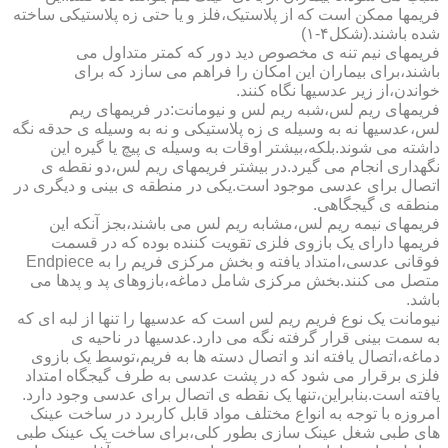
فریمها ممکن است که از پلاستیک،فلز و یا حتی زه پلاستیکی ساخته
شده باشند.(شکل۴-۱)
فریمهای نیم تنه ی مخصوص دید دور که کمتر متداول می
باشند،برای بیماران این امکان را فراهم می سازد که برای
خواندن،از زیر عدسیها نگاه کنند.
فریمهای ریم لس،شبه ریم لس و نیومانت:در فریمهای ریم
لس،عدسیها نه به وسیله ی زه پلاستیکی و نه به وسیله ی حدقه نگه
داشته می شوند.بلکه،بیشتر اوقات به وسیله ی پیچ یا گیره این
نگهداری انجام می گیرد.در بیشتر فریمهای ریم لس،دو نقطه ی
اتصال برای عدسی موجود است.یکی در منطقه ی بینی و دیگری در
منطقه ی گیجگاهی.
فریمهای نیمه ریم لس،مشابه ریم لس می باشند،بجز آنکه این
فریمها دارای یک بازوی فلزی تقویت کننده بوده که در قسمت
فوقانی عدسی،امتداد یافته و بخش مرکزی فریم را به Endpiece
متصل می کنند.بخش مرکزی شامل دماغه،بازوهای پد و پدها می
باشد.
نیومانت یک نوع فریم ریم لس است که عدسیها را تنها از لبه ای که
به سمت بینی قرار گرفته نگه می دارد.عدسیها در ناحیه ی
دماغه،اتصال یافته اند و اتصال دسته ها به فریم،توسط یک بازوی
فلزی برقرار می شود که در پشت عدسی به طرف گیجگاه امتداد
یافته است.بنابراین،تنها یک نقطه ی اتصال برای عدسی وجود دارد.
امروزه با توجه به انواع مختلف مواد قابل کاربرد در ساخت عینک
های طبی شغل عینک سازی بطور کلی،برای ساخت یک عینک طبی