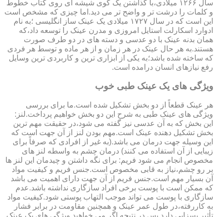
سال ۱۲۶۶ میلادی،با گذاشتن یک گوی شیشه ای روی کتاب خطوط
و کلمات را درشت تر و واضح تر می دید.اما چیزی که مشخص است
این است که در سال ۱۷۲۷ میلادی یک عینک ساز انگلیسی ؛به نام
ادوارد اسکارلت استایل امروزی و مدرن عینک را توسعه داد،که
همان بدنه عینک با دو عدسی و دسته های در دو طرف صورت
هستند.به هر حال عینک در هر زمان و از هر ماده و توسط هر فردی
که ساخته شده باشد؛به یکی از ابزاری ترین و کاربردی ترین وسایل
رفع نیازهای انسان درامده است.
ویژگی های یک عینک طبی خوب
هر عینک قطعاً از دو بخش تشکیل شده است.ما برای بررسی
ویژگی های عینک طبی به شرح این دو بخش خواهیم پرداخت.لنز:
این بخش که به آن عدسی نیز گفته می شود،در حقیقت مهم ترین
بخش تشکیل دهنده عینک است.مهم بودن لنز از آن جهت است که
این وسیله جهت درمان می باشد.(به غیر از افرادی که صرفاً برای
زیبایی از آن استفاده می کنند) درمان چشم به واسطه لنز های
مخصوص انجام می شود فریم: برای نگه داشتن و چیدمان این لنز ها
بر رو چشم،نیاز به قابی مخصوص است.جنس فریم و کیفیت مواد
آن بسیار مهم است.جنس فریم از آن جهت دارای اهمیت می باشد
که ممکن است با پوست برخی افراد سازگاری نداشته باشد.عدم
سازگاری با پوست می تواند موجب التهاب پوستی شود.کیفیت مواد
به کاررفته،در طول عمر عینک و همچنین مقاومت در برابر فشار
تأثیر بسزایی دارد.پس در نتیجه اگر می خواهید ویژگی های یک عینک