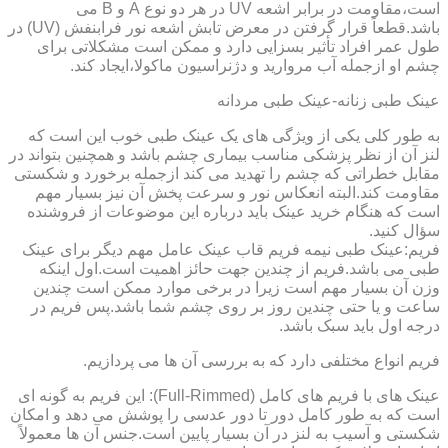
است،مقاومت در برابر اشعه UV در هر دو نوع A و B می
باشد.قطعاً قرار گرفتن در معرض تابش اشعه نور فرابنفش (UV) در
طول عمر افراد تأثیر بسزایی دارد و ممکن است مشکلاتی برای
چشم او ازجمله آب مروارید و دژنراسیون ماکولا،ایجاد کند.
عینک طبی زنانه-عینک طبی مردانه
به طور کلی یکی از ویژگی های یک عینک طبی خوب این است که
لنز آن از نظر پزشکی مناسب بیماری چشم باشد و همچنین بتواند در
مقابل خطراتی که چشم را تهدید می کند ازجمله برخورد و شکستی
مقاومت کند.البته انعکاس نور و سرعت پخش آن نیز بسیار مهم
است که هنگام خرید عینک باید درباره این موضوعات از فروشنده
سؤال کنید.
فریم:عینک طبی نیمه فریم قاب عینک عامل مهم دیگر برای عینک
طبی می باشد.فریم از چندین جهت حائز اهمیت است.اول اینکه
وزن آن بسیار مهم است زیرا در برخی موارد ممکن است چندین
ساعت و یا حتی چندین روز بر روی چشم شما باشد.پس فریم در
درجه اول باید سبک باشد.
فریم انواع مختلفی دارد که به بررسی آن ها می پردازیم.
عینک های با فریم های کامل (Full-Rimmed): این فریم به گونه ای
است که به طور کامل دور تا دور عدسی را پوشش می دهد و امکان
شکستی و آسیب به لنز در آن بسیار پایین است.جنس آن ها معمولاً