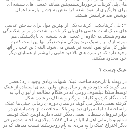
های پلی کربنات برخوردارند.همچنین همانند عدسی های شیشه ای
برای جلوگیری از نفوذ اشعه فرابنفش به چشم نیازمند اعمال
پوشش ضد فرابنفش هستند.
۲ : پلی کربنات:پلی کربنات یکی از بهترین مواد برای ساختن عدسی
های عینک است.عدسی های پلی کربنات به شدت در برابر شکنندگی
مقاوم هستند،به علاوه از عدسی های شیشه ای یا پلاستیکی هم
نمره،نازک تر و سبک ترند.ویژگی مثبت دیگر آنها این است که به
طور کل مانع نفوذ اشعه فرابنفش می شوند،البته ؛این عیب در آنها
وجود دارد که در نمره های بالا دید جانبی را بیشتر از همتایان دیگر
خود محدود میکنند.
عینک چیست ؟
در ربطه با تاریخچه ساخت عینک شبهات زیادی وجود دارد ؛بعضی
می گویند که حدود دو هزار سال پیش اولین ایده ی استفاده از عینک
توسط سنکا فیلسوف رومی که در هنگام مطالعه از لیوان آب به
کتاب نگاه کرده و کلمات بزرگتر و شفاف تر شدن شکل
گرفته.بعضی دیگر می گویند در همان دوره ی زمانی چینی ها عینک
را ساخته اند اما نه برای دید بهتر بلکه محافظت از چشمانشان در
برابر نیروهای شیطانی.بعضی دیگر عقیده دارند اولین عینک توسط
سالوینو دارماتی اهل ایتالیا در سال ۱۲۸۴ میلادی ساخته شده،برخی
دیگر اختراع عینک را به مردی به نام روچربیکنبا نسبت میدهند که در