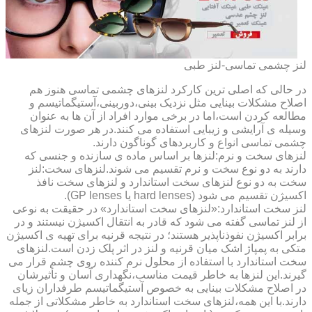
لنز چشمی تماسی-لنز طبی
در حالی که اصلی ترین کارکرد لنزهای چشمی تماسی هنوز هم
اصلاح مشکلات بینایی مثل نزدیک بینی،دوربینی،آستیگماتیسم و
مطالعه کردن است،اما در برخی موارد افراد از آن ها به عنوان
وسیله ی آرایشی و زیبایی استفاده می کنند.در هر صورت لنزهای
چشمی تماسی انواع و کاربردهای گوناگون دارند.
لنزهای سخت و نرم:لنزها بر اساس ماده ی سازنده و جنسی که
دارند به دو نوع سخت و نرم تقسیم می شوند.لنزهای سخت:لنز
سخت به دو نوع لنزهای سخت استاندارد و لنزهای سخت نافذ
اکسیژن تقسیم می شود (hard lenses یا GP lenses).
لنز سخت استاندارد:«لنزهای سخت استاندارد» در حقیقت به نوعی
از لنز تماسی گفته می شود که قادر به انتقال اکسیژن نیستند و در
برابر اکسیژن نفوذناپذیر هستند؛ در نتیجه قرنیه برای تهیه ی اکسیژن
متکی به پمپاژ اشک میان قرنیه و لنز در اثر پلک زدن است.لنزهای
سخت استاندارد با استفاده از محلول نرم کننده روی چشم قرار می
گیرند.این لنزها به خاطر قیمت مناسب،نگهداری آسان و تأثیرشان
در اصلاح مشکلات بینایی به خصوص آستیگماتیسم طرفداران زیای
دارند.با این همه،لنزهای سخت استاندارد به خاطر مشکلاتی از جمله