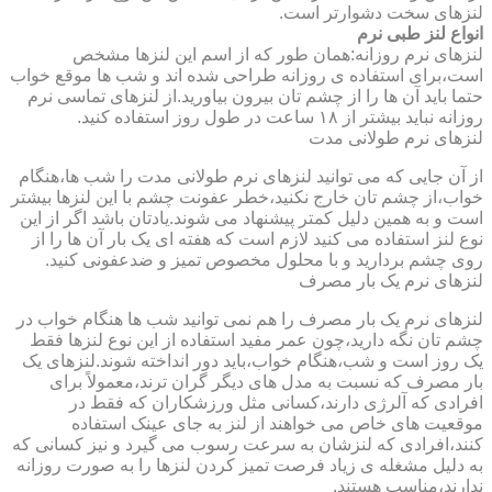
لنزهای سخت دشوارتر است.
انواع لنز طبی نرم
لنزهای نرم روزانه:همان طور که از اسم این لنزها مشخص
است،برای استفاده ی روزانه طراحی شده اند و شب ها موقع خواب
حتما باید آن ها را از چشم تان بیرون بیاورید.از لنزهای تماسی نرم
روزانه نباید بیشتر از ۱۸ ساعت در طول روز استفاده کنید.
لنزهای نرم طولانی مدت
از آن جایی که می توانید لنزهای نرم طولانی مدت را شب ها،هنگام
خواب،از چشم تان خارج نکنید،خطر عفونت چشم با این لنزها بیشتر
است و به همین دلیل کمتر پیشنهاد می شوند.یادتان باشد اگر از این
نوع لنز استفاده می کنید لازم است که هفته ای یک بار آن ها را از
روی چشم بردارید و با محلول مخصوص تمیز و ضدعفونی کنید.
لنزهای نرم یک بار مصرف
لنزهای نرم یک بار مصرف را هم نمی توانید شب ها هنگام خواب در
چشم تان نگه دارید،چون عمر مفید استفاده از این نوع لنزها فقط
یک روز است و شب،هنگام خواب،باید دور انداخته شوند.لنزهای یک
بار مصرف که نسبت به مدل های دیگر گران ترند،معمولاً برای
افرادی که آلرژی دارند،کسانی مثل ورزشکاران که فقط در
موقعیت های خاص می خواهند از لنز به جای عینک استفاده
کنند،افرادی که لنزشان به سرعت رسوب می گیرد و نیز کسانی که
به دلیل مشغله ی زیاد فرصت تمیز کردن لنزها را به صورت روزانه
ندارند،مناسب هستند.