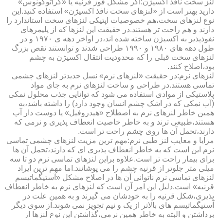
لنز سخت نافذ اکسیژن:اگر مشکل قوز قرنیه یا «کراتوکونوس»
دارید بهتر است از «لنزهای سخت نافذ اکسیژن» استفاده کنید.این
نوع لنزهای سخت،هم خصوصیات اپتیکی لنزهای سخت استاندارد را
دارند و هم راحت تر هستند.در حقیقت این لنزها که از پلیمرهای
نفوذپذیر به اکسیژن ساخته شده اند،در اواخر دهه ی ۱۹۷۰ و در
طول دهه های ۱۹۸۰ و ۱۹۹۰ طراحی شدند و توانستند نقص بزرگ
لنزهای سخت قبلی را که محدودیت انتقال اکسیژن به چشم
بود،اصلاح کنند.
لنزهای نرم:در حقیقت «لنزهای نرم» نسل جدیدتر لنزهای چشمی
تماسی هستند.در طراحی و ساخت لنزهای نرم به جای مواد
پلاستیکی از موادی استفاده می شود که توانایی جذب محلول نمکی
(آب نمکی که در اشک چشم انسان وجود دارد) را داشته باشد،به
همین خاطر لنزهای نرم به اصطلاح «هیدروفیل» یا دوست دار آب
هستند،طبیعی ترند و به خاطر خاصیت انعطاف پذیری و نرمی که
دارند،تحمل آن ها روی چشم راحت تر است.
مزایا و معایب لنز طبی نرم:مهم ترین مزیت لنزهای چشمی تماسی
نرم این است که به خاطر انعطاف پذیری ای که دارند،تحمل آن ها
برای بیمار راحت تر است.علاوه براین لنزهای تماسی نرم دو تا سه
میلی متر جلوتر از قرنیه چشم را می پوشانند.اما مهم ترین ایراد
لنزهای تماسی نرم ناتوانی آن ها در اصلاح مشکل «آستیگماتیسم
قرنیه» است.دلیل این امر آن است که لنزهای نرم به خاطر انعطاف
پذیری،شکل قرنیه را به خودشان می گیرند و به همین علت در
آستیگماتیسم های بالاتر از یک و نیم تجویز نمی شوند.از سوی دیگر
برداشتن و البته به خاطر همین نرمی،گذاشتن این نوع لنزها از