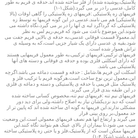
پلاستیک،پوشیده شده) از فلز ساخته شده اند.حدقه ی فریم به طور
کامل،عدسی را در بر می گیرد.(شکل۱-۱)
فریمهای زه پلاستیکی :فریمهای زه پلاستیکی را گاهی اوقات (بالا
پلاستیکی) هم می نامند.عدسی در این گونه فریمها به توسط زه
پلاستیکی که گرداگرد لبه ی آنها را در بر می گیرد،نگاه داشته می
شوند.این موضوع باعث می شود که فریم،ریم لس به نظر
آید.معمولاً قسمت فوقانی عدسی،به حدقه ی بالایی فریم جفت می
شود.بقیه ی عدسی دارای یک شیار جزیی است،که به وسیله ی
تراش هموار شده است.
فریمهای ترکیبی:فریمهای ترکیبی،به طور معمول فریمهایی هستند
که دارای اسکلتی فلزی بوده و حدقه ی فوقانی و دسته های آنها
پلاستیکی می باشد.
اسکلت این فریم ها،شامل : حدقه و قسمت دماغه می باشد.اگرچه
این،معمول ترین نوع ساخت است،هرگونه فریم با ترکیب فلز و
پلاستیک مثل فریمی با حدقه ی پلاستیکی و دسته و دماغه ی فلزی
در این طبقه بندی قرار می گیرند.
فریمهای نیم تنه :فریمهای نیم تنه،مخصوص کسانی ساخته شده
است که دید نزدیکشان نیاز به اصلاح داشته،ولی برای دید دور
مشکلی ندارند.این فریمها به گونه ای ساخته شده اند که پایین تر از
حد معمول،بر روی بینی قرار
می گیرند و ارتفاع آنها هم نصف فریمهای معمولی است.این وضعیت
سبب می شود،تا بیماران از بالای عینک هم بتوانند نگاه کنند.این
فریمها ممکن است که از پلاستیک،فلز و یا حتی زه پلاستیکی ساخته
شده باشند.(شکل۴-۱)