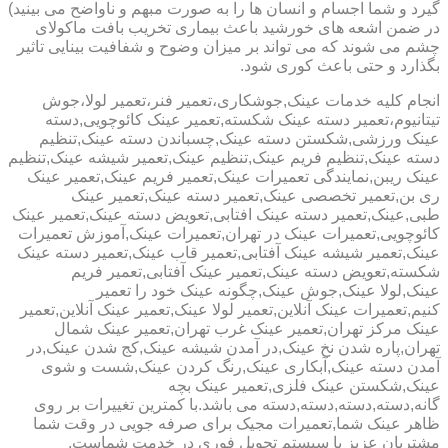
گیرد و شما اجسام و انسان ها را به صورت مبهم و ناواضح می بینید)
در ضمن اشعه های خورشید باعث بیماری تخریب بافت ماکولای
چشم می شوند که می تواند بر میزان وضوح و شفافیت بینایی تاثیر
بگذارد و حتی باعث کوری شود.
انجام کلیه خدمات عینک,جوشکاری،تعمیر فنر،تعمیر لولا،جوش
تیتانیوم،تعمیر دسته عینک شکسته,تعمیر عینک کائوچویی,دسته
عینک ورزشی,شکستن دسته عینک,چسباندن دسته عینک,تنظیم
دسته عینک,تنظیم فریم عینک,تنظیم عینک,تعمیر شیشه عینک,تنظیم
عینک ریبن,نمایندگی تعمیرات عینک,تعمیر فریم عینک,تعمیر عینک
ری بن,تعمیر تخصصی عینک,تعمیر دسته عینک,تعمیر عینک
طبی,عینک,تعمیر دسته عینک افتابی,تعویض دسته عینک,تعمیر عینک
کائوچویی,تعمیرات عینک در تهران,تعمیرات عینک,آموزش تعمیرات
عینک,تعمیر شیشه عینک آفتابی,تعمیر قاب عینک,تعمیر دسته عینک
شکسته,تعویض دسته عینک,تعمیر عینک آفتابی,تعمیر فریم
عینک,لولا عینک,جوش عینک,چگونه عینک خود را تعمیر
کنیم,تعمیرات عینک آنلاین,تعمیر لولا عینک,تعمیر عینک آنلاین,تعمیر
عینک مرکز تهران,تعمیر عینک غرب تهران,تعمیر عینک شمال
تهران,پاره شدن نخ عینک,در آمدن شیشه عینک,کج شدن عینک,در
آمدن دسته عینک,آبکاری عینک,رنگ کردن عینک,شست و شوی
عینک,شکستن عینک فلزی,تعمیر عینک بچه
گانه,دسته,دسته,دسته,دسته می باشد.با کمترین تغییرات بر روی
ظاهر عینک شما,تعمیرات مجیک برای صرفه جویی در وقت شما
مشتریان عزیز با سیستم تحویل فوری در خدمت شماست.