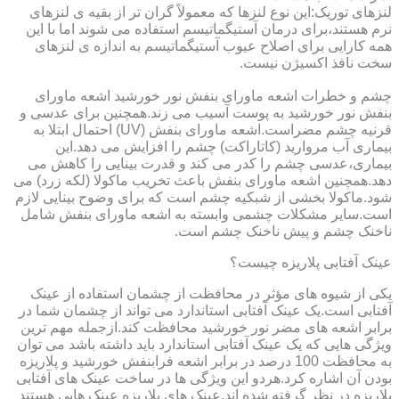
لنزهای توریک:این نوع لنزها که معمولاً گران تر از بقیه ی لنزهای
نرم هستند،برای درمان آستیگماتیسم استفاده می شوند اما با این
همه کارایی برای اصلاح عیوب آستیگماتیسم به اندازه ی لنزهای
سخت نافذ اکسیژن نیست.
چشم و خطرات اشعه ماورای بنفش نور خورشید اشعه ماورای
بنفش نور خورشید به پوست آسیب می زند.همچنین برای عدسی و
قرنیه چشم مضراست.اشعه ماورای بنفش (UV) احتمال ابتلا به
بیماری آب مروارید (کاتاراکت) چشم را افزایش می دهد.این
بیماری،عدسی چشم را کدر می کند و قدرت بینایی را کاهش می
دهد.همچنین اشعه ماورای بنفش باعث تخریب ماکولا (لکه زرد) می
شود.ماکولا بخشی از شبکیه چشم است که برای وضوح بینایی لازم
است.سایر مشکلات چشمی وابسته به اشعه ماورای بنفش شامل
ناخنک چشم و پیش ناخنک چشم است.
عینک آفتابی پلاریزه چیست؟
یکی از شیوه های مؤثر در محافظت از چشمان استفاده از عینک
آفتابی است.یک عینک آفتابی استاندارد می تواند از چشمان شما در
برابر اشعه های مضر نور خورشید محافظت کند.ازجمله مهم ترین
ویژگی هایی که یک عینک آفتابی استاندارد باید داشته باشد می توان
به محافظت 100 درصد در برابر اشعه فرابنفش خورشید و پلاریزه
بودن آن اشاره کرد.هردو این ویژگی ها در ساخت عینک های آفتابی
پلاریزه در نظر گرفته شده اند.عینک های پلاریزه عینک هایی هستند