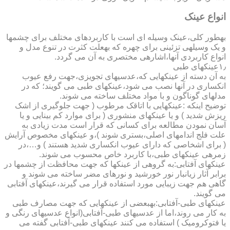
انواع عینک
به­طور کلی،عینک وسیله ای است با کاربردهای مختلف برای چشمها
و یک وسیله­ی تزئینی برای چهره که به­علت کثرت در تنوع مدل و
انواع کاربردی آنها،اشاره­ی مختصری به آن می گردد.
۱٫عینکهای طبی
به آن دسته از عینکهایی که،عدسیهای تجویزی،جهت رفع عیوب
انکساری در آنها نصب می شود،عینکهای طبی می گویند؛ که در
مدلهای گوناگون و با مواد مختلف ساخته می شوند.
توضیح اینکه :عینکهایی با اتاقک مرطوب ( جهت جلوگیری از اشک
ریزش شدید ) و یا عینکهای منشوری ( برای موارد کم بینایی و یا
آسان نمودن مطالعه برای کسانی که قرار است مدت زیادی به
علت فلج اندامهای اصلی،بستری شوند )،و عینکهای مخصوص آرایش
( برای اشخاصی که دارای عیوب انکساری شدید هستند ) و…،در
زمره­ی عینکهای طبی،با کاربرد خاص محسوب می شوند.
عینکهای آفتابی:به گروهی از عینکها که جهت محافظت از چشمها در
برابر آثار زیانبار نور خورشید و نورهای مضر ساخته می شوند و
گاهی هم جهت زیبایی مورد استفاده قرار می گیرند،عینکهای آفتابی
می گویند.
عینکهای طبی-آفتابی:به­بعضی از عینکهایی که جهت مصارف طبی
به کار می روند،اما از عدسیهای طبی-آفتابی(انواع عدسیهای رنگی و
یا فتوکرومیک ) استفاده می کنند عینکهای طبی-آفتابی گفته می