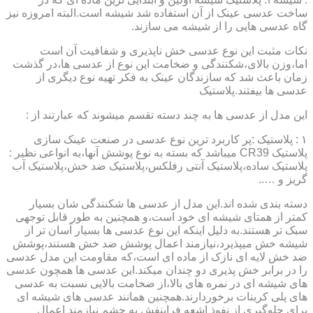
ساخت عدسی عینک از آن استفاده شد شیشه است.البته امروزه نیز
گاه عدسی هایی را از شیشه می سازند.
نکات مثبت این نوع عدسی خش ناپذیری و شفافیت آن است
اما،وزن بالای،شکنندگی و ضخامت این نوع از عدسی ها،در گذشت
زمان باعث شد که سازندگان عینک به فکر تهیه نوع دیگری از
عدسی ها بیفتند.پلاستیک
این مدل از عدسی ها به چند دسته تقسم میشوند که عبارتند از :
۱ : پلاستیک :پر کاربرد ترین نوع عدسی در صنعت عینک سازی
پلاستیک CR39 میباشد که بسته به نوع پوشش آنها،به انواعی نظیر :
پلاستیک ساده،پلاستیک آنتی رفلکس،پلاستیک ضد خش،پلاستیک آب
گریز و …..
دسته بندی شده اند.این مدل از عدسی ها شکنندگی شان بسیار
کمتر از همتای شیشه ای خود است،و همچنین به طور قابل توجهی
سبک تر هستند.به دلیل اینکه این نوع عدسی ها بسیار آسان تر از
شیشه خش میپذیرد،نیازمند اعمال پوشش ضد خش هستند،پوشش
ضد خش لایه ای نازک از ماده ای است،که مقاومت این مدل عدسی
را در برابر خش پذیری دو چندان میکند.این عدسی ها همچون عدسی
های شیشه ای در نمره های بالا،از ضخامت بالایی نسبت به عدسی
های پلی کربنات برخوردارند.همچنین همانند عدسی های شیشه ای
برای جلوگیری از نفوذ اشعه فرابنفش به چشم نیازمند اعمال