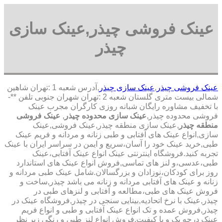
عینک فروشی چیذر,عینک سازی
چیذر
عینک فروشی چیذر
,
عینک سازی چیذر
,آدرس شعبه 1 :تهران شاهین
شمالی بیست متری گلستان شعبه 2 :تهران شهران جنوبی تلفن **-
با تخفیف مشاوره رایگان شبانه روزی کارگران مجرب عینک
فروشی محدوده چیذر,
عینک سازی محدوده چیذر
,
عینک فروشی
منطقه چیذر
,عینک سازی منطقه چیذر,عینک فروشی,عینک
سازی,انواع عینک های آفتابی و طبی زنانه و مردانه و فریم عینک
طبی,خرید عینک خود را آسان،سریع و ایمن در سراسر ایران با عینک
تجربه کنید.فروشگاه اینترنتی عینک انواع عینک آفتابی،عینک
طبی،عدسی،و لنز های تماسی,فروش انواع عینک های استاندارد
روز برای کودکان،نوزادان و بزرگسالان.شامل عینک طبی مردانه و
زنانه و عینک های آفتابی مردانه و زنانه می باشد چیذر,ساخت و
فروش عینک های طبی،مطالعه و آفتابی و لنزهای طبی در
چیذر,عینک با نرخ اتحادیه,بینایی سنجی در چیذر,فروشگاه عینک در
چیذر,فروش عمده و تک انواع عینک آفتابی و طبی و انواع فریم
عینک درجه یک و با کیفیت,فروش انواع لنز طبی و رنگی زیر نظر