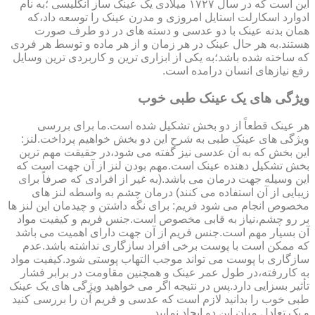
این است که در سال ۱۷۲۷ میلادی یک عینک ساز انگلیسی ؛به نام
ادوارد اسکارلت استایل امروزی و مدرن عینک را توسعه داد،که
همان بدنه عینک با دو عدسی و دسته های در دو طرف صورت
هستند.به هر حال عینک در هر زمان و از هر ماده و توسط هر فردی
که ساخته شده باشد؛به یکی از ابزاری ترین و کاربردی ترین وسایل
رفع نیازهای انسان درامده است.
ویژگی های یک عینک طبی خوب
هر عینک قطعاً از دو بخش تشکیل شده است.ما برای بررسی
ویژگی های عینک طبی به شرح این دو بخش خواهیم پرداخت.لنز:
این بخش که به آن عدسی نیز گفته می شود،در حقیقت مهم ترین
بخش تشکیل دهنده عینک است.مهم بودن لنز از آن جهت است که
این وسیله جهت درمان می باشد.(به غیر از افرادی که صرفاً برای
زیبایی از آن استفاده می کنند) درمان چشم به واسطه لنز های
مخصوص انجام می شود فریم: برای نگه داشتن و چیدمان این لنز ها
بر رو چشم،نیاز به قابی مخصوص است.جنس فریم و کیفیت مواد
آن بسیار مهم است.جنس فریم از آن جهت دارای اهمیت می باشد
که ممکن است با پوست برخی افراد سازگاری نداشته باشد.عدم
سازگاری با پوست می تواند موجب التهاب پوستی شود.کیفیت مواد
به کاررفته،در طول عمر عینک و همچنین مقاومت در برابر فشار
تأثیر بسزایی دارد.پس در نتیجه اگر می خواهید ویژگی های یک عینک
طبی خوب را بدانید لازم است که عدسی و فریم آن را بررسی کنید
و یک تعادل میان این دو ایجاد نمایید.