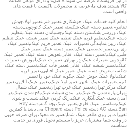
در این فروشگاه عرضه می شوند،«اصل» و دارای گواهی اصالت
کالا هستند.هدف ما،عرضه ی محصولات باکیفیت با قیمت های
واقعی است.
انجام کلیه خدمات عینک,جوشکاری،تعمیر فنر،تعمیر لولا،جوش
تیتانیوم،تعمیر دسته عینک شکسته,تعمیر عینک کائوچویی,دسته
عینک ورزشی,شکستن دسته عینک,چسباندن دسته عینک,تنظیم
دسته عینک,تنظیم فریم عینک,تنظیم عینک,تعمیر شیشه عینک,تنظیم
عینک ریبن,نمایندگی تعمیرات عینک,تعمیر فریم عینک,تعمیر عینک
ری بن,تعمیر تخصصی عینک,تعمیر دسته عینک,تعمیر عینک
طبی,عینک,تعمیر دسته عینک افتابی,تعویض دسته عینک,تعمیر عینک
کائوچویی,تعمیرات عینک در تهران,تعمیرات عینک,آموزش تعمیرات
عینک,تعمیر شیشه عینک آفتابی,تعمیر قاب عینک,تعمیر دسته عینک
شکسته,تعویض دسته عینک,تعمیر عینک آفتابی,تعمیر فریم
عینک,لولا عینک,جوش عینک,چگونه عینک خود را تعمیر
کنیم,تعمیرات عینک آنلاین,تعمیر لولا عینک,تعمیر عینک آنلاین,تعمیر
عینک مرکز تهران,تعمیر عینک غرب تهران,تعمیر عینک شمال
تهران,پاره شدن نخ عینک,در آمدن شیشه عینک,کج شدن عینک,در
آمدن دسته عینک,آبکاری عینک,رنگ کردن عینک,شست و شوی
عینک,شکستن عینک فلزی,تعمیر عینک بچه گانه,دسته Rey
Ban,دسته AO,دسته Police,دسته Chopard می باشد.با کمترین
تغییرات بر روی ظاهر عینک شما,تعمیرات مجیک برای صرفه جویی
در وقت شما مشتریان عزیز با سیستم تحویل فوری در خدمت
شماست.