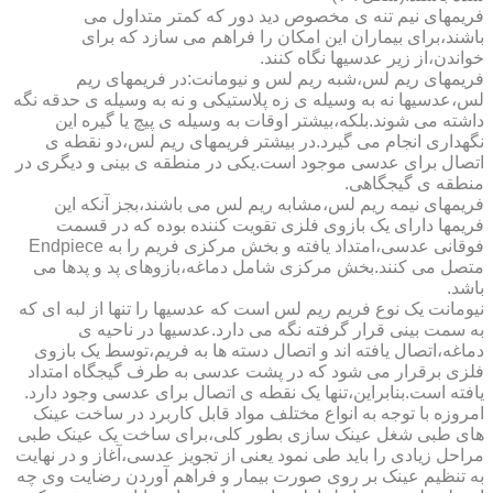
فریمهای نیم تنه ی مخصوص دید دور که کمتر متداول می
باشند،برای بیماران این امکان را فراهم می سازد که برای
خواندن،از زیر عدسیها نگاه کنند.
فریمهای ریم لس،شبه ریم لس و نیومانت:در فریمهای ریم
لس،عدسیها نه به وسیله ی زه پلاستیکی و نه به وسیله ی حدقه نگه
داشته می شوند.بلکه،بیشتر اوقات به وسیله ی پیچ یا گیره این
نگهداری انجام می گیرد.در بیشتر فریمهای ریم لس،دو نقطه ی
اتصال برای عدسی موجود است.یکی در منطقه ی بینی و دیگری در
منطقه ی گیجگاهی.
فریمهای نیمه ریم لس،مشابه ریم لس می باشند،بجز آنکه این
فریمها دارای یک بازوی فلزی تقویت کننده بوده که در قسمت
فوقانی عدسی،امتداد یافته و بخش مرکزی فریم را به Endpiece
متصل می کنند.بخش مرکزی شامل دماغه،بازوهای پد و پدها می
باشد.
نیومانت یک نوع فریم ریم لس است که عدسیها را تنها از لبه ای که
به سمت بینی قرار گرفته نگه می دارد.عدسیها در ناحیه ی
دماغه،اتصال یافته اند و اتصال دسته ها به فریم،توسط یک بازوی
فلزی برقرار می شود که در پشت عدسی به طرف گیجگاه امتداد
یافته است.بنابراین،تنها یک نقطه ی اتصال برای عدسی وجود دارد.
امروزه با توجه به انواع مختلف مواد قابل کاربرد در ساخت عینک
های طبی شغل عینک سازی بطور کلی،برای ساخت یک عینک طبی
مراحل زیادی را باید طی نمود یعنی از تجویز عدسی،آغاز و در نهایت
به تنظیم عینک بر روی صورت بیمار و فراهم آوردن رضایت وی چه