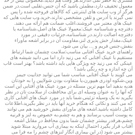
مشتری به خطر نمی اندازند.هر وقت هم دیدید،محصولی بیش از حد
معمول تخفیف دارد،مطمئن باشید که آن جنس،تقلبی است.در ضمن
هرگز از وب سایت های اینترنتی که کالاهای فروخته شده را پس
نمی گیرند یا آدرس و تلفن مشخصی ندارند،خرید.وب سایت هایی که
عینک های معتبر می فروشند،اغلب ضمانت هم ارائه می دهند.
دفترچه و شناسنامه عینک:معمولا عینک های اصل،شناسنامه یا
دفترچه اصالت دارند.در شناسنامه،جزئیات دقیقی در مورد
عینک،مقدار خش پذیری لنز،مقاومت آن در برابر اشعه ماوراء
بنفش،جنس فریم و … بیان می شود.
راهنمای خرید عینک آفتابی مناسب:سلامت چشمان شما ارتباط
مستقیم با عینک آفتابی که می زنید دارد اما می دانید شیشه های
عینکی که می زنید چه ویژگی هایی باید داشته باشد؟ بهتر است قاب
آن چه اندازه و چه رنگی باشد؟
می گویند با عینک آفتابی مناسب شما می توانید جذابیت جیمز
وین،شکوه اودری هیپورن،یا متفاوت بودن شولاپین را به خودتان
هدیه بدهید اما مهم ترین مسئله در مورد عینک های آفتابی این است
که آنها را به عنوان وسیله ای برای محافظت از سلامت تان در نظر
بگیرید نه یک وسیله تزئینی.شما باید در مورد عینک های آفتابی کاری
که می کنند و نکاتی که هنگام خرید آنها باید در نظر بگیرید،اطلاعات
کامل داشته باشید.اشعه های ماورای بنفش خورشید هم می توانند
به پوست آسیب برسانند و هم به چشم،به خصوص به لنز و قرنیه
چشم،هرقدر بیشتر چشمان شما بدون محافظ در مقابل اشعه
آفتاب قرار بگیرد احتمال اینکه به بیماری آب مروارید مبتلا شوید
بیشتر می شود (در این بیماری انگار لنزهای چشم را مه فرا می