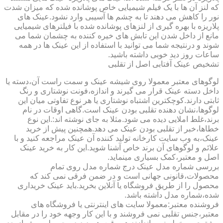
که لنز آن ها با یک فیلم شیمیایی خاص پوشانده شده که میزان شدت
نور را کاهش می دهند تا به چشم ها آسیبی وارد نشود.عینک های
پلاریزه با بهره گیری از لنزهای پوشانده شده با فیلترهای شیمیایی
مانع از داخل شدن این تابش های خیره کننده به چشمان شما می
شوند و درنتیجه شما می توانید با استفاده از این عینک ها در همه
ساعات روز دید خوبی داشته باشید.
تشخیص عینک آفتابی اصل از تقلبی
لوگوهای معتبر معمولا روی شیشه عینک و سمت راست آن،دسته یا
داخل دسته عینک قرار می گیرند و اندازه،فونت نوشتاری و رنگ
ثابتی دارند.کوچکترین اشتباه نوشتاری یا هر نوع تفاوتی میان این
لوگوها،نشان دهنده تقلبی بودن عینک است.گاهی اوقات در نام
برند،غلط املایی دیده می شود.مثلا به جای نوشته اند:.این نوع
خطاها،خبر از تقلبی بودن عینک می دهد.همچنین پیش از خرید
عینک،به وب سایت کارخانه تولید کننده آن عینک مراجعه کنید و با
علائم و لوگوهای آن برند خاص آشنا شوید.این کار به خرید عینک
اصل و معتبر،کمک بسیاری مینماید.
بررسی شماره مدل عینک درج شماره مدل روی تمام
محصولات،قانونی جهانی است و در ضمن فرقی نمی کند که
محصول را از طریق فروشگاه یا آنلاین بخرید.باید عینک خریداری
شده،شماره مدل داشته باشد.
فروشنده معتبر:معمولا سایت های اینترنتی یا فروشگاه های
معتبر،جنس تقلبی نمی فروشند و با این کار وجهه خود را در مقابل