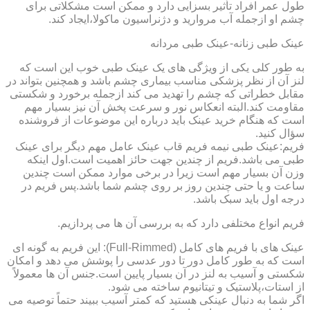
طول عمر افراد تأثیر بسزایی دارد و ممکن است مشکلاتی برای
چشم او ازجمله آب مروارید و دژنراسیون ماکولا،ایجاد کند.
عینک طبی زنانه-عینک طبی مردانه
به طور کلی یکی از ویژگی های یک عینک طبی خوب این است که
لنز آن از نظر پزشکی مناسب بیماری چشم باشد و همچنین بتواند در
مقابل خطراتی که چشم را تهدید می کند ازجمله برخورد و شکستی
مقاومت کند.البته انعکاس نور و سرعت پخش آن نیز بسیار مهم
است که هنگام خرید عینک باید درباره این موضوعات از فروشنده
سؤال کنید.
فریم:عینک طبی نیمه فریم قاب عینک عامل مهم دیگر برای عینک
طبی می باشد.فریم از چندین جهت حائز اهمیت است.اول اینکه
وزن آن بسیار مهم است زیرا در برخی موارد ممکن است چندین
ساعت و یا حتی چندین روز بر روی چشم شما باشد.پس فریم در
درجه اول باید سبک باشد.
فریم انواع مختلفی دارد که به بررسی آن ها می پردازیم.
عینک های با فریم های کامل (Full-Rimmed): این فریم به گونه ای
است که به طور کامل دور تا دور عدسی را پوشش می دهد و امکان
شکستی و آسیب به لنز در آن بسیار پایین است.جنس آن ها معمولاً
از استات،پلاستیک و تیتانیوم ساخته می شود.
اگر شما به دنبال عینکی هستید که کمتر آسیب ببیند حتماً توصیه می