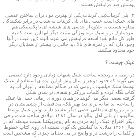
پوشش ضد فرابنفش هستند.
۲ : پلی کربنات:پلی کربنات یکی از بهترین مواد برای ساختن عدسی
های عینک است.عدسی های پلی کربنات به شدت در برابر شکنندگی
مقاوم هستند،به علاوه از عدسی های شیشه ای یا پلاستیکی هم
نمره،نازک تر و سبک ترند.ویژگی مثبت دیگر آنها این است که به
طور کل مانع نفوذ اشعه فرابنفش می شوند،البته ؛این عیب در آنها
وجود دارد که در نمره های بالا دید جانبی را بیشتر از همتایان دیگر
خود محدود میکنند.
عینک چیست ؟
در ربطه با تاریخچه ساخت عینک شبهات زیادی وجود دارد ؛بعضی
می گویند که حدود دو هزار سال پیش اولین ایده ی استفاده از عینک
توسط سنکا فیلسوف رومی که در هنگام مطالعه از لیوان آب به
کتاب نگاه کرده و کلمات بزرگتر و شفاف تر شدن شکل
گرفته.بعضی دیگر می گویند در همان دوره ی زمانی چینی ها عینک
را ساخته اند اما نه برای دید بهتر بلکه محافظت از چشمانشان در
برابر نیروهای شیطانی.بعضی دیگر عقیده دارند اولین عینک توسط
سالوینو دارماتی اهل ایتالیا در سال ۱۲۸۴ میلادی ساخته شده،برخی
دیگر اختراع عینک را به مردی به نام روچربیکنبا نسبت میدهند که در
سال ۱۲۶۶ میلادی،با گذاشتن یک گوی شیشه ای روی کتاب خطوط
و کلمات را درشت تر و واضح تر می دید.اما چیزی که مشخص است