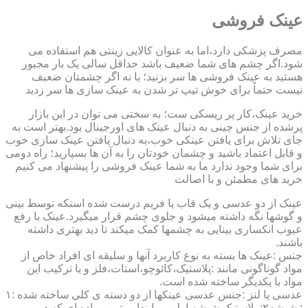
عینک فروشی
مصرف پزشکی دارد،اما به عنوان کالایی زینتی هم استفاده می
شود.اگر چشم های شما ضعیف باشد حداقل سالی یک بار مجبور
هستید به عینک فروشی ها سر بزنید؛ یا نه اگر چشمتان ضعیف
نیست حتماً برای خوش تیپ تر شدن به عینک سازی ها سر زدید
خرید عینک،کار پر ریسکی ست؛ به سختی می توان در این بازار
پرشده از جنس چینی به دنبال عینک های اورجینال بود.بهتر است به
جای تلاش برای یافتن عینکی خوب،به دنبال یافتن عینک سازی خوب
و قابل اعتماد باشید و چشمان خودتان را به آن ها بسپارید؛ راه دومی
برای شما وجود ندارد ما به شما عینک فروشی را پیشنهاد می کنیم
خرید های مطمئن و با اصالت
عینک از دو عدسی و یک قاب یا فریم درست شده استکه توسط بینی
و گوشها نگه داشته میشود و جلوی چشم قرار میگیرد.عینک با رفع
عیوب انکساری بینایی به چشمها کمک میکند تا دید بهتری داشته
باشند.
جنس :عینک ها بسته به نوع کاربرد آنها و سلیقه ای افراد خاص از
مواد گوناگونی مانند :پلاستیک،کائوچو،استات،فلز و یا ترکیب این
مواد با یکدیگر ساخته شده است.
عدسی یا لنز :جنس عدسی عینکها از دو دسته ی کلی ساخته شده :۱
: شیشه۲: پلاستیک شیشه اولین و ابندایی ترین ماده ای که در