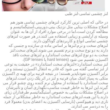
لنز چشمی تماسی-لنز طبی
در حالی که اصلی ترین کارکرد لنزهای چشمی تماسی هنوز هم
اصلاح مشکلات بینایی مثل نزدیک بینی،دوربینی،آستیگماتیسم و
مطالعه کردن است،اما در برخی موارد افراد از آن ها به عنوان
وسیله ی آرایشی و زیبایی استفاده می کنند.در هر صورت لنزهای
چشمی تماسی انواع و کاربردهای گوناگون دارند.
لنزهای سخت و نرم:لنزها بر اساس ماده ی سازنده و جنسی که
دارند به دو نوع سخت و نرم تقسیم می شوند.لنزهای سخت:لنز
سخت به دو نوع لنزهای سخت استاندارد و لنزهای سخت نافذ
اکسیژن تقسیم می شود (hard lenses یا GP lenses).
لنز سخت استاندارد:«لنزهای سخت استاندارد» در حقیقت به نوعی
از لنز تماسی گفته می شود که قادر به انتقال اکسیژن نیستند و در
برابر اکسیژن نفوذناپذیر هستند؛ در نتیجه قرنیه برای تهیه ی اکسیژن
متکی به پمپاژ اشک میان قرنیه و لنز در اثر پلک زدن است.لنزهای
سخت استاندارد با استفاده از محلول نرم کننده روی چشم قرار می
گیرند.این لنزها به خاطر قیمت مناسب،نگهداری آسان و تأثیرشان
در اصلاح مشکلات بینایی به خصوص آستیگماتیسم طرفداران زیای
دارند.با این همه،لنزهای سخت استاندارد به خاطر مشکلاتی از جمله
تاری دید و هیپوکسی (نارسایی اکسیژن به اعضای بدن) معمولا فرد
را به دردسر می اندازند.