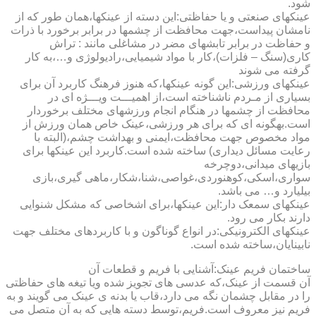
شود.
عینکهای صنعتی و یا حفاظتی:این دسته از عینکها،همان طور که از
نامشان پیداست،جهت محافظت از چشمها در برابر برخورد با ذرات
و حفاظت در برابر تابشهای مضر در مشاغلی مانند : تراش
کاری(سنگ – فلزات)،کار با مواد شیمیایی،رادیولوژی و…،به کار
گرفته می شوند
عینکهای ورزشی:این گونه عینکها،که هنوز فرهنگ کاربرد آن برای
بسیاری از مـردم ناشناخته است،از اهمیـــت ویـــژه ای در
محافظت از چشمها در هنگام انجام ورزشهای مختلف برخوردار
است.به­گونه ای که برای هر ورزشی،عینک خاص همان ورزش از
مواد مخصوص جهت محافظت،ایمنی و بهداشت چشم،(البته با
رعایت مسائل دیداری) ساخته شده است.کاربرد این عینکها برای
بازیهای میدانی،دوچرخه
سواری،اسکی،کوهنوردی،غواصی،شنا،شکار،ماهی گیری،بازی
بیلیارد و… می باشد.
عینکهای سمعک دار:این عینکها،برای اشخاصی که مشکل شنوایی
دارند بکار می رود.
عینکهای الکترونیکی:در انواع گوناگون و با کاربردهای مختلف جهت
نابینایان،ساخته شده است.
ساختمان فریم عینک:آشنایی با فریم و قطعات آن
آن قسمت از عینک،که عدسی های تجویز شده ویا تیغه های حفاظتی
را در مقابل چشمان نگه می دارد،قاب یا بدنه ی عینک می گویند و به
فریم نیز معروف است.فریم،توسط دسته هایی که به آن متصل می