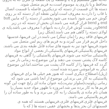
محافظ و یا بازوی پد موسوم است،به فریم متصل شوند.
دسته ها :آن قسمت از دسته که نزدیکترین فاصله با قسمت اتصال
با قاب را دارد،به معروف است.اولین نقطه ای از دسته که بر روی
گوش خم می شود نامیده می شود.بخشی از دسته را که مابین butt
end و bend قرار گرفته می نامند.آن بخش از دسته که در زیر
bendودر پشت گوش قرار دارد،به نامهای l معروف می باشد.پایه ی
لولای دسته را گاهی هم می نامند.(شکل زیر)
فریمهای فاقد ریم را (مان تینگز) می نامند.در این فریمها،عدسیها
داخل فریم قرار می گیرند،و به فریم های ریم لس متصل می
شوند.فریمها خود نیز به شیوه های ساده قابل طبقه بندی می باشند.
فریمهای پلاستیکی:فریمهای پلاستیکی،از بعضی از انواع مواد
پلاستیکی ساخته می شوند.فریمهای پلاستیکی را گاهی به فریمهای
کاسه لاک پشتی نسبت می دهند و این موضوع،به زمانی باز می
گردد که فریمها را از کاسه لاک پشت می ساختند.اما،این موضوع
دیگر به فراموشی سپرده شده است.
(زیل)،اصطلاح دیگری است که هنوز هم خیلی ها برای فریمهای
پلاستیکی به کار می برند.این موضوع از آنجا ناشی می شود که
زمانی زیلونیت(سلولز نیتریت)به عنوان ماده ای رایج جهت این گونه
فریم ها به کار برده می شد.امروزه با ظهور مواد جدید بسیار،یا
همان نام ماده ی پلاستیک را به کار می برند و یا به طور ساده آن را
فریم پلاستیکی می نامند.
فریمهای فلزی:فریمهای فلزی،فریمهایی هستند که همه ی
قسمتهای آن بجز پدها و بخشهای عقبی دسته ها ( که با