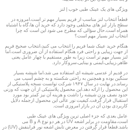
ویژگی های یک عینک طبی خوب | لنز
قطعاً انتخاب لنز مناسب از فریم بسیار مهم تر است.امروزه در
سطح بازار لنز های مختلفی وجود دارد که خرید آن ها،گاه با اشتباه
همراه است.حال سؤالی که مطرح می شود این است که چرا
انتخاب لنز بسیار مهم است؟
هنگام خرید عینک شما فریم را انتخاب می کنید،انتخاب صحیح فریم
از جهت زیبایی و راحتی فرد هنگام استفاده از آن ضروری است.اما
لنز بسیار مهم تر است زیرا به طور مستقیم با چهار عامل یعنی
ظاهر،زیبایی،ایمنی و بینایی،سروکار دارد.
در قدیم از عدسی شیشه ای استفاده می شد،اما شیشه بسیار
سنگین بوده و همچنین به راحتی شکسته و به چشم آسیب می
رساند.در نهایت در سال ۱۹۴۷ شرکت توانست نسخه پلاستیکی از
این محصول را ارائه دهد.این محصول پلاستیکی از آن جهت که وزنی
حدود نصف وزن شیشه را داشت و هزینه آن نیز کمتر بود مورد
استقبال قرار گرفت.کیفیت نور عالی این محصول ازجمله دلایل
کاربردی بودن آن در بازار امروزی است.
عامل بعدی که جزء اصلی ترین ویژگی های عینک طبی
است،مقاومت در برابر اشعه UV در هر دو نوع A و B می
باشد.قطعاً قرار گرفتن در معرض تابش اشعه نور فرابنفش (UV) در