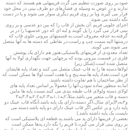
شود،بر روی صورت تنظیم می گردد.فریمهایی هم هستند که دسته
ندارند و در عوض به وسیله ی فشارهای دو طرف بینی در محل خود
قرار می گیرند ویا بر روی فریم دیگری سوار می شوند و یا در دست
نگه داشته می شوند
اجزای جلویی فریم :آن بخش از قاب را که بین دو عدسی و بر روی
بینی قرار می گیرد را پل گویند و لبه ای که دور عدسیهـا را در بر
گرفته،به حدقه معروف است.به قسمتهای بیرونی جلوی قاب که
درمنتها الیه سمت چپ و راست،در نقاطی که دسته ها به آنها متصل
می شوند،می گویند.
تعداد معدودی از فریمهای پلاستیکی،هنوز هم دارای یک پوشش
فلزی در قسمت بیرونی بوده که پرچهایی جهت نگهداری لولا به آنها
متصل شده است.(شکل زیر)
لولاها،دسته ها را به قاب عینک متصل می کنند و تعداد پایه هایشان
فرد است.تعداد پایه ها،سه،پنج و یا هفت است.لولا ها ممکن است که
از نظر ساختمان با هم تفاوت داشته باشند.
اما،به منظور ساده نمودن،آنها را معمولاً بر اساس تعداد پایه های
لولای دسته ولولای قاب طبقه بندی می کنند.نسبت پایه ها مابین
دسته و قاب متغیر می باشد.مثلاً،۲به۱،۱به۲،۳به۲،۲به۳،۴به۳
و۳به۴٫(برای مثال،اگر دسته،دارای یک پایه باشد،آنگاه قاب عینک دو
پایه دارد و بر عکس اگر قاب عینک دارای دو پایه باشد،دسته می
بایست یک پایه داشته باشد.)
بعضی از فریمها دارای پد می باشند.پد،قطعه ای پلاستیکی است که
بر روی بینی قرار می گیرد،تا فریم را نگه دارد.پدها ممکن است
که،به طور مستقیم و یا با واسطه ی یک قطعه ی فلزی که به بازوی