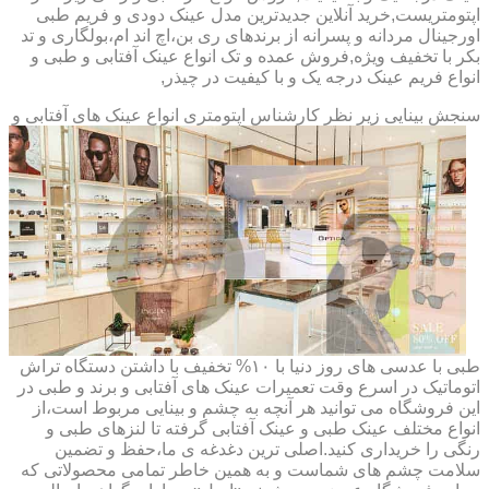
اپتومتریست,خرید آنلاین جدیدترین مدل عینک دودی و فریم طبی
اورجینال مردانه و پسرانه از برندهای ری بن،اچ اند ام،بولگاری و تد
بکر با تخفیف ویژه,فروش عمده و تک انواع عینک آفتابی و طبی و
انواع فریم عینک درجه یک و با کیفیت در چیذر,
سنجش بینایی زیر نظر کارشناس
اپتومتری انواع عینک های آفتابی و
طبی با عدسی های روز دنیا با ۱۰% تخفیف با داشتن دستگاه تراش
اتوماتیک در اسرع وقت تعمیرات عینک های آفتابی و برند و طبی در
این فروشگاه می توانید هر آنچه به چشم و بینایی مربوط است،از
انواع مختلف عینک طبی و عینک آفتابی گرفته تا لنزهای طبی و
رنگی را خریداری کنید.اصلی ترین دغدغه ی ما،حفظ و تضمین
سلامت چشم های شماست و به همین خاطر تمامی محصولاتی که