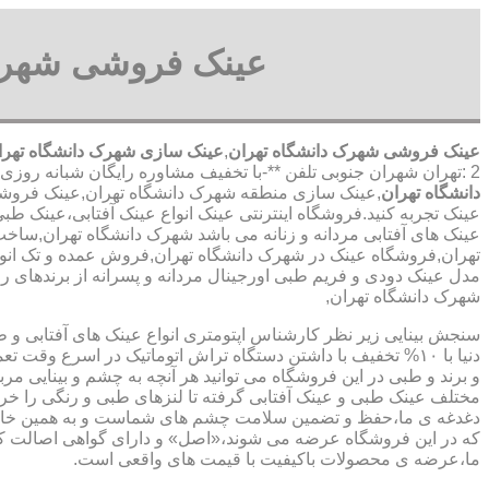
عینک فروشی شهرک 
عینک فروشی شهرک دانشگاه تهران
,
عینک سازی شهرک دانشگاه تهران
2 :تهران شهران جنوبی تلفن **-با تخفیف مشاوره رایگان شبانه روزی کارگران مجرب
دانشگاه تهران
,عینک سازی منطقه شهرک دانشگاه تهران,عینک فروشی,عی
عینک تجربه کنید.فروشگاه اینترنتی عینک انواع عینک آفتابی،عینک ط
عینک های آفتابی مردانه و زنانه می باشد شهرک دانشگاه تهران,ساخ
تهران,فروشگاه عینک در شهرک دانشگاه تهران,فروش عمده و تک انواع 
مدل عینک دودی و فریم طبی اورجینال مردانه و پسرانه از برندهای ری 
شهرک دانشگاه تهران,
سنجش بینایی زیر نظر کارشناس
اپتومتری انواع عینک های آفتابی و 
دنیا با ۱۰% تخفیف با داشتن دستگاه تراش اتوماتیک در اسرع وقت 
و برند و طبی در این فروشگاه می توانید هر آنچه به چشم و بینایی مر
مختلف عینک طبی و عینک آفتابی گرفته تا لنزهای طبی و رنگی را خری
دغدغه ی ما،حفظ و تضمین سلامت چشم های شماست و به همین خا
که در این فروشگاه عرضه می شوند،«اصل» و دارای گواهی اصالت کا
ما،عرضه ی محصولات باکیفیت با قیمت های واقعی است.