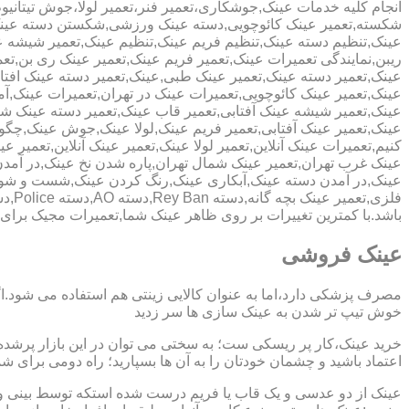
انجام کلیه خدمات عینک,جوشکاری،تعمیر فنر،تعمیر لولا،جوش تیتانیو
شکسته,تعمیر عینک کائوچویی,دسته عینک ورزشی,شکستن دسته عین
عینک,تنظیم دسته عینک,تنظیم فریم عینک,تنظیم عینک,تعمیر شیشه ع
ریبن,نمایندگی تعمیرات عینک,تعمیر فریم عینک,تعمیر عینک ری بن,ت
عینک,تعمیر دسته عینک,تعمیر عینک طبی,عینک,تعمیر دسته عینک افت
عینک,تعمیر عینک کائوچویی,تعمیرات عینک در تهران,تعمیرات عینک,
عینک,تعمیر شیشه عینک آفتابی,تعمیر قاب عینک,تعمیر دسته عینک 
عینک,تعمیر عینک آفتابی,تعمیر فریم عینک,لولا عینک,جوش عینک,چگون
کنیم,تعمیرات عینک آنلاین,تعمیر لولا عینک,تعمیر عینک آنلاین,تعمیر ع
عینک غرب تهران,تعمیر عینک شمال تهران,پاره شدن نخ عینک,در آم
عینک,در آمدن دسته عینک,آبکاری عینک,رنگ کردن عینک,شست و ش
باشد.با کمترین تغییرات بر روی ظاهر عینک شما,تعمیرات مجیک بر
عینک فروشی
مصرف پزشکی دارد،اما به عنوان کالایی زینتی هم استفاده می شود.ا
خوش تیپ تر شدن به عینک سازی ها سر زدید
خرید عینک،کار پر ریسکی ست؛ به سختی می توان در این بازار پرشده 
اعتماد باشید و چشمان خودتان را به آن ها بسپارید؛ راه دومی برای 
عینک از دو عدسی و یک قاب یا فریم درست شده استکه توسط بینی و گو