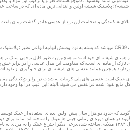
 گوناگونی مانند :پلاستیک،کائوچو،استات،فلز و یا ترکیب این مواد با ی
عدسی یا لنز :جنس عدسی عینکها از دو دسته ی کلی ساخته شده :۱ : شیشه۲: پلاستیک شیشه اولین و 
الای،شکنندگی و ضخامت این نوع از عدسی ها،در گذشت زمان باعث شد
ز همتای شیشه ای خود است،و همچنین به طور قابل توجهی سبک تر هست
نازک از ماده ای است،که مقاومت این مدل عدسی را در برابر خش پ
خوردارند.همچنین همانند عدسی های شیشه ای برای جلوگیری از نفوذ 
 های عینک است.عدسی های پلی کربنات به شدت در برابر شکنندگی مقاو
مانع نفوذ اشعه فرابنفش می شوند،البته ؛این عیب در آنها وجود دارد که
یند که حدود دو هزار سال پیش اولین ایده ی استفاده از عینک توسط 
 در همان دوره ی زمانی چینی ها عینک را ساخته اند اما نه برای دی
گوی شیشه ای روی کتاب خط