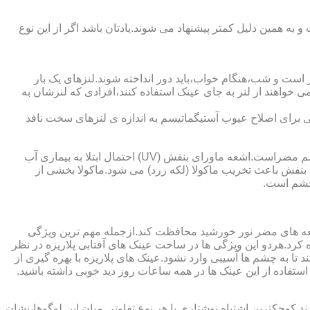
به همین دلیل کمتر پیشنهاد می شوند.یادتان باشد اگر از این نوع
 است و شب،هنگام خواب،باید دور انداخته شوند.لنزهای یک بار
واهند از لنز به جای عینک استفاده کنند،افرادی که لنزشان به
ایی برای اصلاح عیوب آستیگماتیسم به اندازه ی لنزهای سخت نافذ
چشم و خطرات اشعه ماورای بنفش نور خورشید اشعه ماورای بنفش نور خورشید به پوست آسیب می زند.همچنین برای عدسی و قرنیه چشم مضراست.اشعه ماورای بنفش (UV) احتمال ابتلا به بیماری آب
بنفش باعث تخریب ماکولا (لکه زرد) می شود.ماکولا بخشی از
چشم است.
اشعه های مضر نور خورشید محافظت کند.ازجمله مهم ترین ویژگی
رابنفش خورشید و پلاریزه بودن آن اشاره کرد.هردو این ویژگی ها در ساخت عینک های آفتابی پلاریزه در نظر
تا به چشم ها آسیبی وارد نشود.عینک های پلاریزه با بهره گیری از
استفاده از این عینک ها در همه ساعات روز دید خوبی داشته باشید.
کوچکترین اشتباه نوشتاری یا هر نوع تفاوتی میان این لوگوها،نشان