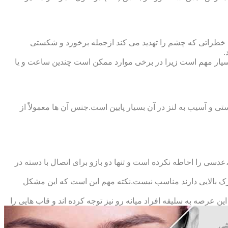
 خطراتی که چشم را تهدید می کند ازجمله برخورد و شکستی
.
سیار مهم است زیرا در برخی موارد ممکن است چندین ساعت و یا
د و امکان شکستی و آسیب به لنز در آن بسیار پایین است.جنس آن ها معمولاً از
سی را احاطه نکرده است و تنها دو بازو برای اتصال با دسته در
حرک بالایی دارند مناسب نیست.نکته مهم این است که این مشکل
ین عرصه به سلیقه افراد میانه رو نیز توجه کرده اند و قاب هایی را