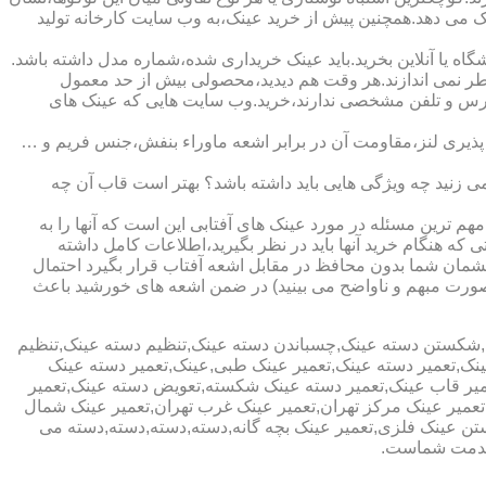
ینک می دهد.همچنین پیش از خرید عینک،به وب سایت کارخانه تولید
ا آنلاین بخرید.باید عینک خریداری شده،شماره مدل داشته باشد.
خطر نمی اندازند.هر وقت هم دیدید،محصولی بیش از حد معمول
آدرس و تلفن مشخصی ندارند،خرید.وب سایت هایی که عینک های
پذیری لنز،مقاومت آن در برابر اشعه ماوراء بنفش،جنس فریم و …
 زنید چه ویژگی هایی باید داشته باشد؟ بهتر است قاب آن چه
هم ترین مسئله در مورد عینک های آفتابی این است که آنها را به
 که هنگام خرید آنها باید در نظر بگیرید،اطلاعات کامل داشته
مان شما بدون محافظ در مقابل اشعه آفتاب قرار بگیرد احتمال
به صورت مبهم و ناواضح می بینید) در ضمن اشعه های خورشید باعث
ی,شکستن دسته عینک,چسباندن دسته عینک,تنظیم دسته عینک,تنظیم
ینک,تعمیر دسته عینک,تعمیر عینک طبی,عینک,تعمیر دسته عینک
عمیر قاب عینک,تعمیر دسته عینک شکسته,تعویض دسته عینک,تعمیر
ن,تعمیر عینک مرکز تهران,تعمیر عینک غرب تهران,تعمیر عینک شمال
 عینک فلزی,تعمیر عینک بچه گانه,دسته,دسته,دسته,دسته می
 خدمت شماست.