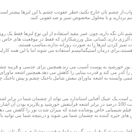
اب،از چشم تان خارج نکنید،خطر عفونت چشم با این لنزها بیشتر است و 
چشم بردارید و با محلول مخصوص تمیز و ضدعفونی کنید.
 تان نگه دارید،چون عمر مفید استفاده از این نوع لنزها فقط یک روز
 آلرژی دارند،کسانی مثل ورزشکاران که فقط در موقعیت های خاص می خ
میز کردن لنزها را به صورت روزانه ندارند،مناسب هستند.
م هستند،برای درمان آستیگماتیسم استفاده می شوند اما با این همه کار
ا کدر می کند و قدرت بینایی را کاهش می دهد.همچنین اشعه ماورای 
می وابسته به اشعه ماورای بنفش شامل ناخنک چشم و پیش ناخنک 
ی است.یک عینک آفتابی استاندارد می تواند از چشمان شما در برابر 
هایی که یک عینک آفتابی استاندارد باید داشته باشد می توان به محافظت 100 درصد در برابر اشعه ف
ک فیلم شیمیایی خاص پوشانده شده که میزان شدت نور را کاهش می دهند 
 های خیره کننده به چشمان شما می شوند و درنتیجه شما می توانید با 
دسته عینک قرار می گیرند و اندازه،فونت نوشتاری و رنگ ثابتی دارند.