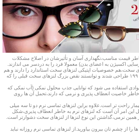
ه خاطر قیمت مناسب،نگهداری آسان و تأثیرشان در اصلاح مشکلات
سایی اکسیژن به اعضای بدن) معمولا فرد را به دردسر می اندازند.
ای سخت،هم خصوصیات اپتیکی لنزهای سخت استاندارد را دارند و هم
راحت تر هستند.در حقیقت این لنزها که از پلیمرهای نفوذپذیر به اکسیژن ساخته شده اند،در اواخر دهه ی ۱۹۷۰ و در طول دهه های ۱۹۸۰ و ۱۹۹۰ طراحی شدند و توانستند نقص بزرگ لنزهای سخت قبلی را که
وادی استفاده می شود که توانایی جذب محلول نمکی (آب نمکی که
 خاطر خاصیت انعطاف پذیری و نرمی که دارند،تحمل آن ها روی
مار راحت تر است.علاوه براین لنزهای تماسی نرم دو تا سه میلی
لیل این امر آن است که لنزهای نرم به خاطر انعطاف پذیری،شکل
اطر همین نرمی،گذاشتن این نوع لنزها از لنزهای سخت دشوارتر است.
ا از چشم تان بیرون بیاورید.از لنزهای تماسی نرم روزانه نباید