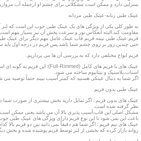
بسزایی دارد و ممکن است مشکلاتی برای چشم او ازجمله آب مروارید و
عینک طبی زنانه-عینک طبی مردانه
به طور کلی یکی از ویژگی های یک عینک طبی خوب این است که لنز آ
مقاومت کند.البته انعکاس نور و سرعت پخش آن نیز بسیار مهم است ک
فریم:عینک طبی نیمه فریم قاب عینک عامل مهم دیگر برای عینک طبی
حتی چندین روز بر روی چشم شما باشد.پس فریم در درجه اول باید س
فریم انواع مختلفی دارد که به بررسی آن ها می پردازیم.
عینک های با فریم های کامل (ed
استات،پلاستیک و تیتانیوم ساخته می شود.
اگر شما به دنبال عینکی هستید که کمتر آسیب ببیند حتماً توصیه می شو
عینک طبی بدون فریم
عینک های بدون فریم : اگر تمایل دارید بخش بیشتری از صورت شما دی
نظر گرفته شده است.
مشکل اصلی این قاب،آسیب پذیری بالا آن می باشد.یعنی ممکن است لنز
باعث این نمی شود تا این نوع فریم دارای ویژگی های عینک طبی خوب
عینک های نیم فریم : اگر شما هم دقیقاً نمی دانید بین دو فریم بالا 
روانه بازار کرده که بخشی از لنز توسط فریم پوشیده شده و بخش دیگ