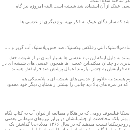
کدیگر ساخته شده است.
ابندایی ترین ماده ای که در ساخت عدسی عینک از آن استفاده شد شیشه است.البته امروزه نیز گاه
 که سازندگان عینک به فکر تهیه نوع دیگری از عدسی ها
ند.به دلیل اینکه این نوع عدسی ها بسیار آسان تر از شیشه خش
ذیری دو چندان میکند.این عدسی ها همچون عدسی های شیشه ای در
اشعه فرابنفش به چشم نیازمند اعمال پوشش ضد فرابنفش هستند.
م هستند،به علاوه از عدسی های شیشه ای یا پلاستیکی هم
 در نمره های بالا دید جانبی را بیشتر از همتایان دیگر خود محدود
سنکا فیلسوف رومی که در هنگام مطالعه از لیوان آب به کتاب نگاه
د بهتر بلکه محافظت از چشمانشان در برابر نیروهای شیطانی.بعضی
دیگر عقیده دارند اولین عینک توسط سالوینو دارماتی اهل ایتالیا در سال ۱۲۸۴ میلادی ساخته شده،برخی دیگر اختراع عینک را به مردی به نام روچربیکنبا نسبت میدهند که در سال ۱۲۶۶ میلادی،با گذاشتن یک
وط و کلمات را درشت تر و واضح تر می دید.اما چیزی که مشخص است این است که در سال ۱۷۲۷ میلادی یک عینک ساز انگلیسی ؛به نام ادوارد اسکارلت استایل امروزی و مدرن