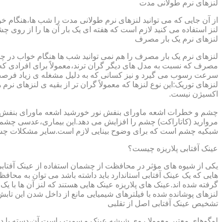
لنزهای نرم طولانی مدت
از آن جایی که می توانید لنزهای نرم طولانی مدت را شب ها،هنگام خو
لنز استفاده می کنید لازم است که هفته ای یک بار آن ها را از روی 
لنزهای نرم یک بار مصرف
لنزهای نرم یک بار مصرف را هم نمی توانید شب ها هنگام خواب در چشم
مصرف که نسبت به مدل های دیگر گران ترند،معمولاً برای افرادی که
سرعت رسوب می گیرد و نیز کسانی که به دلیل مشغله ی زیاد فرصت ت
لنزهای توریک:این نوع لنزها که معمولاً گران تر از بقیه ی لنزهای نر
اکسیژن نیست.
مروارید (کاتاراکت) چشم را افزایش می دهد.این بیماری،عدسی چشم ر
شبکیه چشم است که برای وضوح بینایی لازم است.سایر مشکلات چش
عینک آفتابی پلاریزه چیست؟
یکی از شیوه های مؤثر در محافظت از چشمان استفاده از عینک آفتاب
گرفته شده اند.عینک های پلاریزه عینک هایی هستند که لنز آن ها با ی
لنزهای پوشانده شده با فیلترهای شیمیایی مانع از داخل شدن این تابش
تشخیص عینک آفتابی اصل از تقلبی
لوگوهای معتبر معمولا روی شیشه عینک و سمت راست آن،دسته یا داخل 