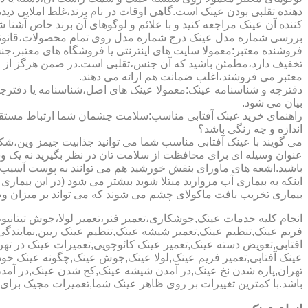
دهنده تقلبی بودن عینک است.گاهی اوقات در نام برند،غلط املایی دیده
کننده آن عینک مراجعه کنید و با علائم و لوگوهای آن برند خاص آشنا 
بررسی شماره مدل عینک درج شماره مدل روی تمام محصولات،قانونی ج
فروشنده معتبر:معمولا سایت های اینترنتی یا فروشگاه های معتبر،جن
تخفیف دارد،مطمئن باشید که آن جنس،تقلبی است.در ضمن هرگز از وب
معتبر می فروشند،اغلب ضمانت هم ارائه می دهند.
دفترچه و شناسنامه عینک:معمولا عینک های اصل،شناسنامه یا دفترچ
بیان می شود.
راهنمای خرید عینک آفتابی مناسب:سلامت چشمان شما ارتباط مستقیم ب
اندازه و چه رنگی باشد؟
می گویند با عینک آفتابی مناسب شما می توانید جذابیت جیمز وین،شکوه
عنوان وسیله ای برای محافظت از سلامت تان در نظر بگیرید نه یک وسیل
باشید.اشعه های ماورای بنفش خورشید هم می توانند به پوست آسیب 
اینکه به بیماری آب مروارید مبتلا شوید بیشتر می شود (در این بیما
بیماری تخریب بافت ماکولای چشم می شوند که می تواند بر میزان وضو
انجام کلیه خدمات عینک,جوشکاری،تعمیر فنر،تعمیر لولا،جوش تیتا
فریم عینک,تنظیم عینک,تعمیر شیشه عینک,تنظیم عینک ریبن,نمایندگ
افتابی,تعویض دسته عینک,تعمیر عینک کائوچویی,تعمیرات عینک در ت
عینک آفتابی,تعمیر فریم عینک,لولا عینک,جوش عینک,چگونه عینک خود ر
تهران,پاره شدن نخ عینک,در آمدن شیشه عینک,کج شدن عینک,در آم
باشد.با کمترین تغییرات بر روی ظاهر عینک شما,تعمیرات مجیک بر