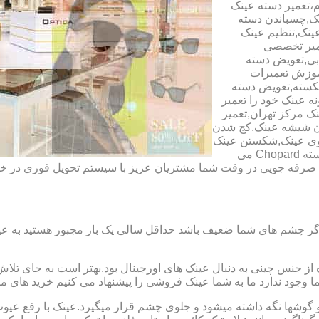
م،تعمیر دسته عینک
ک,چسباندن دسته
ینک,تنظیم عینک
عمیر تخصصی
ابی,تعویض دسته
آموزش تعمیرات
شکسته,تعویض دسته
ه عینک خود را تعمیر
ینک مرکز تهران,تعمیر
دن شیشه عینک,کج شدن
وی عینک,شکستن عینک
فلزی,تعمیر عینک بچه گانه,دسته Rey Ban,دسته AO,دسته Police,دسته Chopard می
ای صرفه جویی در وقت شما مشتریان عزیز با سیستم تحویل فوری در
گر چشم های شما ضعیف باشد حداقل سالی یک بار مجبور هستید به عین
از جنس چینی به دنبال عینک های اورجینال بود.بهتر است به جای تلا
شما وجود ندارد ما به شما عینک فروشی را پیشنهاد می کنیم خرید های م
شها نگه داشته میشود و جلوی چشم قرار میگیرد.عینک با رفع عیوب ان