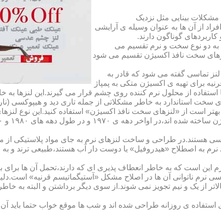
مشکلات بینایی مثل نزدیک
راد از آن ها به عنوان وسیله ی آرایشی
اربردهای گوناگون دارند.
 به دو نوع سخت و نرم تقسیم می
نزهای سخت نافذ اکسیژن تقسیم می شود
لنز تماسی گفته می شود که قادر به
قرنیه برای تهیه ی اکسیژن متکی به پمپاژ
ا استفاده از محلول نرم کننده روی چشم قرار می گیرند.این لنزها ب
ی سخت استاندارد به خاطر مشکلاتی از جمله تاری دید و هیپوکسی (نار
بهتر است از «لنزهای سخت نافذ اکسیژن» استفاده کنید.این نوع لنزه
ی هستند.در طراحی و ساخت لنزهای نرم به جای مواد پلاستیکی از م
 نرم به اصطلاح «هیدروفیل» یا دوست دار آب هستند،طبیعی ترند و به
این است که به خاطر انعطاف پذیری ای که دارند،تحمل آن ها برای بی
تماسی نرم ناتوانی آن ها در اصلاح مشکل «آستیگماتیسم قرنیه» است.د
لاتر از یک و نیم تجویز نمی شوند.از سوی دیگر برداشتن و البته به خ
تفاده ی روزانه طراحی شده اند و شب ها موقع خواب حتما باید آن ها ر