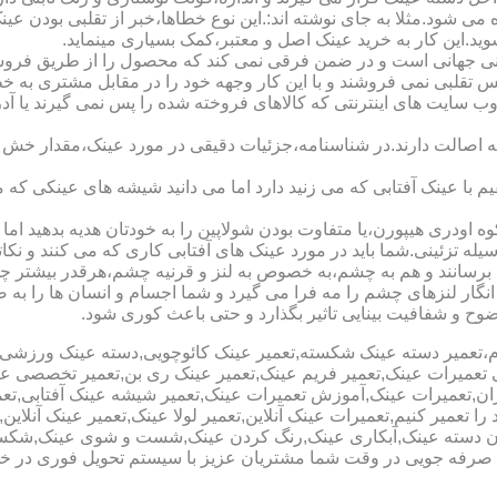
 می شود.مثلا به جای نوشته اند:.این نوع خطاها،خبر از تقلبی بودن ع
شوید.این کار به خرید عینک اصل و معتبر،کمک بسیاری مینماید.
هانی است و در ضمن فرقی نمی کند که محصول را از طریق فروشگاه ی
س تقلبی نمی فروشند و با این کار وجهه خود را در مقابل مشتری به 
 سایت های اینترنتی که کالاهای فروخته شده را پس نمی گیرند یا 
ه اصالت دارند.در شناسنامه،جزئیات دقیقی در مورد عینک،مقدار خش 
ا عینک آفتابی که می زنید دارد اما می دانید شیشه های عینکی که می
 اودری هیپورن،یا متفاوت بودن شولاپین را به خودتان هدیه بدهید اما م
ه تزئینی.شما باید در مورد عینک های آفتابی کاری که می کنند و نکاتی
برسانند و هم به چشم،به خصوص به لنز و قرنیه چشم،هرقدر بیشتر چش
ری انگار لنزهای چشم را مه فرا می گیرد و شما اجسام و انسان ها را 
ح و شفافیت بینایی تاثیر بگذارد و حتی باعث کوری شود.
نیوم،تعمیر دسته عینک شکسته,تعمیر عینک کائوچویی,دسته عینک ورزش
ی تعمیرات عینک,تعمیر فریم عینک,تعمیر عینک ری بن,تعمیر تخصصی ع
هران,تعمیرات عینک,آموزش تعمیرات عینک,تعمیر شیشه عینک آفتابی,ت
ا تعمیر کنیم,تعمیرات عینک آنلاین,تعمیر لولا عینک,تعمیر عینک آنلای
دن دسته عینک,آبکاری عینک,رنگ کردن عینک,شست و شوی عینک,شکستن
ای صرفه جویی در وقت شما مشتریان عزیز با سیستم تحویل فوری در