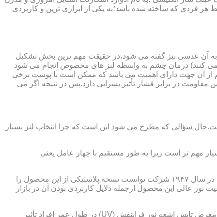
 هر فردی که ساخته شده باشد؛به یکی از ابزاری ترین و کاربردی
 به آن عدسی نیز گفته می شود،در حقیقت مهم ترین بخش تشکیل
ده می کنند) درمان چشم به واسطه لنز های مخصوص انجام می شود
م از آن جهت دارای اهمیت می باشد که ممکن است با پوست برخی
مقاومت در برابر فشار تأثیر بسزایی دارد.پس در نتیجه اگر می
 است.حال سؤالی که مطرح می شود این است که چرا انتخاب لنز بسیار
یار مهم تر است زیرا به طور مستقیم با چهار عامل یعنی
در قدیم از عدسی شیشه ای استفاده می شد،اما شیشه بسیار سنگین بوده و همچنین به راحتی شکسته و به چشم آسیب می رساند.در نهایت در سال ۱۹۴۷ شرکت توانست نسخه پلاستیکی از این محصول را
 نور عالی این محصول ازجمله دلایل کاربردی بودن آن در بازار
عامل بعدی که جزء اصلی ترین ویژگی های عینک طبی است،مقاومت در برابر اشعه UV در هر دو نوع A و B می باشد.قطعاً قرار گرفتن در معرض تابش اشعه نور فرابنفش (UV) در طول عمر افراد تأثیر