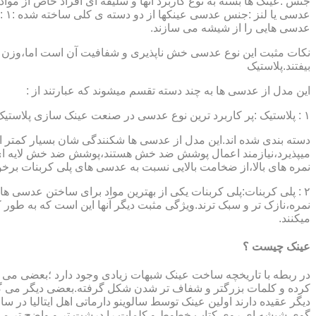
جنس :عینک ها بسته به نوع کاربرد آنها و سلیقه ای افراد خاص از مواد
عدسی هایی را از شیشه می سازند.
نکات مثبت این نوع عدسی خش ناپذیری و شفافیت آن است اما،وزن ب
بیفتند.پلاستیک
این مدل از عدسی ها به چند دسته تقسم میشوند که عبارتند از :
۱ : پلاستیک :پر کاربرد ترین نوع عدسی در صنعت عینک سازی پلاستیک CR39 میباشد که بسته به نوع پوشش آنها،به انواعی نظیر : پلاستیک ساده،پلاستیک آنتی رفلکس،پلاستیک ضد خش،پلاستیک آب گریز و …..
دسته بندی شده اند.این مدل از عدسی ها شکنندگی شان بسیار کمتر ا
میپذیرد،نیازمند اعمال پوشش ضد خش هستند،پوشش ضد خش لایه ای 
نمره های بالا،از ضخامت بالایی نسبت به عدسی های پلی کربنات بر
۲ : پلی کربنات:پلی کربنات یکی از بهترین مواد برای ساختن عدسی
نمره،نازک تر و سبک ترند.ویژگی مثبت دیگر آنها این است که به طور کل 
میکنند.
عینک چیست ؟
در ربطه با تاریخچه ساخت عینک شبهات زیادی وجود دارد ؛بعضی می گو
کرده و کلمات بزرگتر و شفاف تر شدن شکل گرفته.بعضی دیگر می گویند