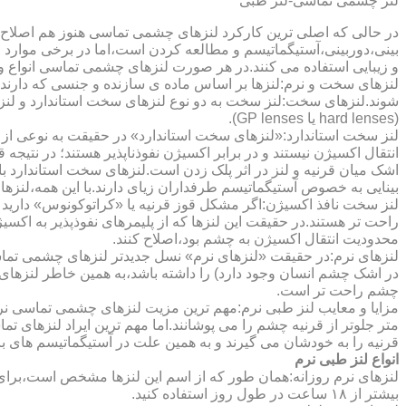
لنز چشمی تماسی-لنز طبی
در حالی که اصلی ترین کارکرد لنزهای چشمی تماسی هنوز هم اصلاح 
بینی،دوربینی،آستیگماتیسم و مطالعه کردن است،اما در برخی موارد اف
و زیبایی استفاده می کنند.در هر صورت لنزهای چشمی تماسی انواع و ک
لنزهای سخت و نرم:لنزها بر اساس ماده ی سازنده و جنسی که دارند
شوند.لنزهای سخت:لنز سخت به دو نوع لنزهای سخت استاندارد و ل
(hard lenses یا GP lenses).
لنز سخت استاندارد:«لنزهای سخت استاندارد» در حقیقت به نوعی از 
انتقال اکسیژن نیستند و در برابر اکسیژن نفوذناپذیر هستند؛ در نتیجه 
اشک میان قرنیه و لنز در اثر پلک زدن است.لنزهای سخت استاندارد ب
بینایی به خصوص آستیگماتیسم طرفداران زیای دارند.با این همه،لنزها
لنز سخت نافذ اکسیژن:اگر مشکل قوز قرنیه یا «کراتوکونوس» دارید 
محدودیت انتقال اکسیژن به چشم بود،اصلاح کنند.
لنزهای نرم:در حقیقت «لنزهای نرم» نسل جدیدتر لنزهای چشمی تماس
در اشک چشم انسان وجود دارد) را داشته باشد،به همین خاطر لنزهای
چشم راحت تر است.
مزایا و معایب لنز طبی نرم:مهم ترین مزیت لنزهای چشمی تماسی نرم 
متر جلوتر از قرنیه چشم را می پوشانند.اما مهم ترین ایراد لنزهای 
قرنیه را به خودشان می گیرند و به همین علت در آستیگماتیسم های با
انواع لنز طبی نرم
لنزهای نرم روزانه:همان طور که از اسم این لنزها مشخص است،برای اس
بیشتر از ۱۸ ساعت در طول روز استفاده کنید.