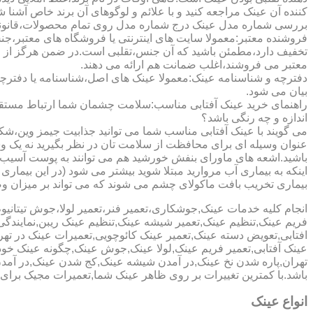
کننده آن عینک مراجعه کنید و با علائم و لوگوهای آن برند خاص آشنا 
بررسی شماره مدل عینک درج شماره مدل روی تمام محصولات،قانونی ج
فروشنده معتبر:معمولا سایت های اینترنتی یا فروشگاه های معتبر،جن
تخفیف دارد،مطمئن باشید که آن جنس،تقلبی است.در ضمن هرگز از وب
معتبر می فروشند،اغلب ضمانت هم ارائه می دهند.
دفترچه و شناسنامه عینک:معمولا عینک های اصل،شناسنامه یا دفترچ
بیان می شود.
راهنمای خرید عینک آفتابی مناسب:سلامت چشمان شما ارتباط مستقیم ب
اندازه و چه رنگی باشد؟
می گویند با عینک آفتابی مناسب شما می توانید جذابیت جیمز وین،شکوه
عنوان وسیله ای برای محافظت از سلامت تان در نظر بگیرید نه یک وسیل
باشید.اشعه های ماورای بنفش خورشید هم می توانند به پوست آسیب 
اینکه به بیماری آب مروارید مبتلا شوید بیشتر می شود (در این بیما
بیماری تخریب بافت ماکولای چشم می شوند که می تواند بر میزان وضو
انجام کلیه خدمات عینک,جوشکاری،تعمیر فنر،تعمیر لولا،جوش تیتا
فریم عینک,تنظیم عینک,تعمیر شیشه عینک,تنظیم عینک ریبن,نمایندگ
افتابی,تعویض دسته عینک,تعمیر عینک کائوچویی,تعمیرات عینک در ت
عینک آفتابی,تعمیر فریم عینک,لولا عینک,جوش عینک,چگونه عینک خود ر
تهران,پاره شدن نخ عینک,در آمدن شیشه عینک,کج شدن عینک,در آم
باشد.با کمترین تغییرات بر روی ظاهر عینک شما,تعمیرات مجیک بر
انواع عینک