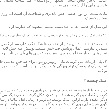
عدسی هایی را از شیشه می سازند.
نکات مثبت این نوع عدسی خش ناپذیری و شفافیت آن است اما،وزن ب
بیفتند.پلاستیک
این مدل از عدسی ها به چند دسته تقسم میشوند که عبارتند از :
۱ : پلاستیک :پر کاربرد ترین نوع عدسی در صنعت عینک سازی پلاستیک CR39 میباشد که بسته به نوع پوشش آنها،به انواعی نظیر : پلاستیک ساده،پلاستیک آنتی رفلکس،پلاستیک ضد خش،پلاستیک آب گریز و …..
دسته بندی شده اند.این مدل از عدسی ها شکنندگی شان بسیار کمتر ا
میپذیرد،نیازمند اعمال پوشش ضد خش هستند،پوشش ضد خش لایه ای 
نمره های بالا،از ضخامت بالایی نسبت به عدسی های پلی کربنات بر
۲ : پلی کربنات:پلی کربنات یکی از بهترین مواد برای ساختن عدسی
نمره،نازک تر و سبک ترند.ویژگی مثبت دیگر آنها این است که به طور کل 
میکنند.
عینک چیست ؟
در ربطه با تاریخچه ساخت عینک شبهات زیادی وجود دارد ؛بعضی می گو
کرده و کلمات بزرگتر و شفاف تر شدن شکل گرفته.بعضی دیگر می گویند
عینک را توسعه داد،که همان بدنه عینک با دو عدسی و دسته های در د