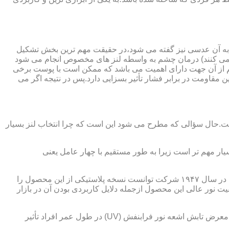
 به آن عدسی نیز گفته می شود،در حقیقت مهم ترین بخش تشکیل
ده می کنند) درمان چشم به واسطه لنز های مخصوص انجام می شود
م از آن جهت دارای اهمیت می باشد که ممکن است با پوست برخی
مقاومت در برابر فشار تأثیر بسزایی دارد.پس در نتیجه اگر می
 است.حال سؤالی که مطرح می شود این است که چرا انتخاب لنز بسیار
یار مهم تر است زیرا به طور مستقیم با چهار عامل یعنی
در قدیم از عدسی شیشه ای استفاده می شد،اما شیشه بسیار سنگین بوده و همچنین به راحتی شکسته و به چشم آسیب می رساند.در نهایت در سال ۱۹۴۷ شرکت توانست نسخه پلاستیکی از این محصول را
 نور عالی این محصول ازجمله دلایل کاربردی بودن آن در بازار
عامل بعدی که جزء اصلی ترین ویژگی های عینک طبی است،مقاومت در برابر اشعه UV در هر دو نوع A و B می باشد.قطعاً قرار گرفتن در معرض تابش اشعه نور فرابنفش (UV) در طول عمر افراد تأثیر