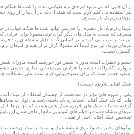
از آن جایی که می توانید لنزهای نرم طولانی مدت را شب ها،هنگام خو
لنز استفاده می کنید لازم است که هفته ای یک بار آن ها را از روی 
لنزهای نرم یک بار مصرف
لنزهای نرم یک بار مصرف را هم نمی توانید شب ها هنگام خواب در چشم
مصرف که نسبت به مدل های دیگر گران ترند،معمولاً برای افرادی که
سرعت رسوب می گیرد و نیز کسانی که به دلیل مشغله ی زیاد فرصت ت
لنزهای توریک:این نوع لنزها که معمولاً گران تر از بقیه ی لنزهای نر
اکسیژن نیست.
مروارید (کاتاراکت) چشم را افزایش می دهد.این بیماری،عدسی چشم ر
شبکیه چشم است که برای وضوح بینایی لازم است.سایر مشکلات چش
عینک آفتابی پلاریزه چیست؟
یکی از شیوه های مؤثر در محافظت از چشمان استفاده از عینک آفتاب
گرفته شده اند.عینک های پلاریزه عینک هایی هستند که لنز آن ها با ی
لنزهای پوشانده شده با فیلترهای شیمیایی مانع از داخل شدن این تابش
تشخیص عینک آفتابی اصل از تقلبی
لوگوهای معتبر معمولا روی شیشه عینک و سمت راست آن،دسته یا داخل 
دهنده تقلبی بودن عینک است.گاهی اوقات در نام برند،غلط املایی دیده