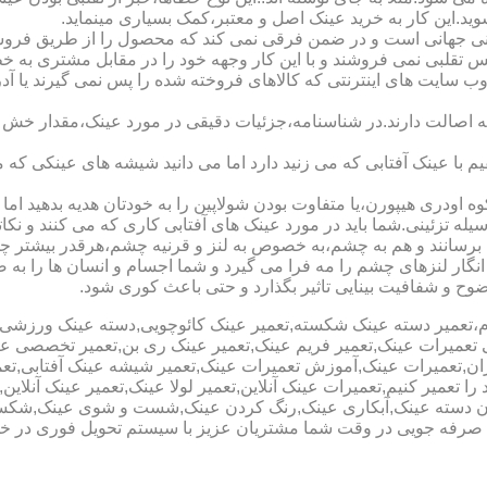
شوید.این کار به خرید عینک اصل و معتبر،کمک بسیاری مینماید.
هانی است و در ضمن فرقی نمی کند که محصول را از طریق فروشگاه ی
س تقلبی نمی فروشند و با این کار وجهه خود را در مقابل مشتری به 
 سایت های اینترنتی که کالاهای فروخته شده را پس نمی گیرند یا 
ه اصالت دارند.در شناسنامه،جزئیات دقیقی در مورد عینک،مقدار خش 
ا عینک آفتابی که می زنید دارد اما می دانید شیشه های عینکی که می
 اودری هیپورن،یا متفاوت بودن شولاپین را به خودتان هدیه بدهید اما م
ه تزئینی.شما باید در مورد عینک های آفتابی کاری که می کنند و نکاتی
برسانند و هم به چشم،به خصوص به لنز و قرنیه چشم،هرقدر بیشتر چش
ری انگار لنزهای چشم را مه فرا می گیرد و شما اجسام و انسان ها را 
ح و شفافیت بینایی تاثیر بگذارد و حتی باعث کوری شود.
نیوم،تعمیر دسته عینک شکسته,تعمیر عینک کائوچویی,دسته عینک ورزش
ی تعمیرات عینک,تعمیر فریم عینک,تعمیر عینک ری بن,تعمیر تخصصی ع
هران,تعمیرات عینک,آموزش تعمیرات عینک,تعمیر شیشه عینک آفتابی,ت
ا تعمیر کنیم,تعمیرات عینک آنلاین,تعمیر لولا عینک,تعمیر عینک آنلای
دن دسته عینک,آبکاری عینک,رنگ کردن عینک,شست و شوی عینک,شکستن
ای صرفه جویی در وقت شما مشتریان عزیز با سیستم تحویل فوری در