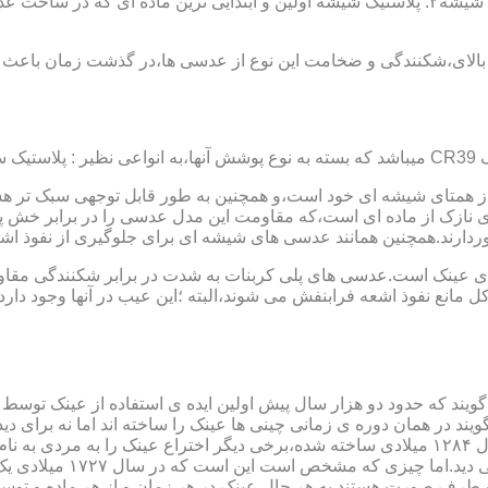
عدسی یا لنز :جنس عدسی عینکها از دو دسته ی کلی ساخته شده :۱ : شیشه۲: پلاستیک شیشه اولین و 
الای،شکنندگی و ضخامت این نوع از عدسی ها،در گذشت زمان باعث شد
ز همتای شیشه ای خود است،و همچنین به طور قابل توجهی سبک تر هست
نازک از ماده ای است،که مقاومت این مدل عدسی را در برابر خش پ
خوردارند.همچنین همانند عدسی های شیشه ای برای جلوگیری از نفوذ 
 های عینک است.عدسی های پلی کربنات به شدت در برابر شکنندگی مقاو
مانع نفوذ اشعه فرابنفش می شوند،البته ؛این عیب در آنها وجود دارد که
یند که حدود دو هزار سال پیش اولین ایده ی استفاده از عینک توسط 
 در همان دوره ی زمانی چینی ها عینک را ساخته اند اما نه برای دی
گوی شیشه ای روی کتاب خط
و طرف صورت هستند.به هر حال عینک در هر زمان و از هر ماده و توسط