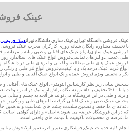
عینک فروشی
عینک فروشی دانشگاه تهران
,
عینک سازی دانشگاه تهران
عینک فروشی د
با تخفیف مشاوره رایگان شبانه روزی کارگران مجرب عینک فروشی م
فروشی,عینک سازی,انواع عینک های آفتابی و طبی زنانه و مردانه و فر
طبی،عدسی،و لنز های تماسی,فروش انواع عینک های استاندارد روز برا
فروش عینک های طبی،مطالعه و آفتابی و لنزهای طبی در دانشگاه تهرا
انواع فریم عینک درجه یک و با کیفیت,فروش انواع لنز طبی و رنگی زیر
بکر با تخفیف ویژه,فروش عمده و تک انواع عینک آفتابی و طبی و انواع
سنجش بینایی زیر نظر کارشناس
اپتومتری انواع عینک های آفتابی و 
دنیا با ۱۰% تخفیف با داشتن دستگاه تراش اتوماتیک در اسرع وقت 
و برند و طبی در این فروشگاه می توانید هر آنچه به چشم و بینایی مر
مختلف عینک طبی و عینک آفتابی گرفته تا لنزهای طبی و رنگی را خری
دغدغه ی ما،حفظ و تضمین سلامت چشم های شماست و به همین خا
که در این فروشگاه عرضه می شوند،«اصل» و دارای گواهی اصالت کا
ما،عرضه ی محصولات باکیفیت با قیمت های واقعی است.
انجام کلیه خدمات عینک,جوشکاری،تعمیر فنر،تعمیر لولا،جوش تیتانیو