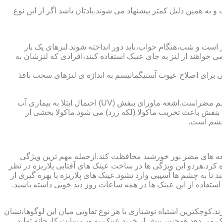
به همین دلیل کمتر پیشنهاد می شوند.یادتان باشد اگر از این نوع
 است و شب،هنگام خواب،باید دور انداخته شوند.لنزهای یک بار
واهند از لنز به جای عینک استفاده کنند،افرادی که لنزشان به
ایی برای اصلاح عیوب آستیگماتیسم به اندازه ی لنزهای سخت نافذ
چشم و خطرات اشعه ماورای بنفش نور خورشید اشعه ماورای بنفش نور خورشید به پوست آسیب می زند.همچنین برای عدسی و قرنیه چشم مضراست.اشعه ماورای بنفش (UV) احتمال ابتلا به بیماری آب
بنفش باعث تخریب ماکولا (لکه زرد) می شود.ماکولا بخشی از
چشم است.
اشعه های مضر نور خورشید محافظت کند.ازجمله مهم ترین ویژگی
رابنفش خورشید و پلاریزه بودن آن اشاره کرد.هردو این ویژگی ها در ساخت عینک های آفتابی پلاریزه در نظر
تا به چشم ها آسیبی وارد نشود.عینک های پلاریزه با بهره گیری از
استفاده از این عینک ها در همه ساعات روز دید خوبی داشته باشید.
کوچکترین اشتباه نوشتاری یا هر نوع تفاوتی میان این لوگوها،نشان
ینک می دهد.همچنین پیش از خرید عینک،به وب سایت کارخانه تولید