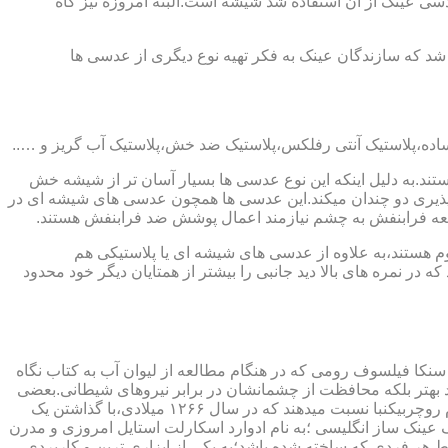
ابندایی ترین ماده ای که در ساخت عدسی عینک از آن استفاده شد شیشه است.البته امروزه نیز گاه
 که سازندگان عینک به فکر تهیه نوع دیگری از عدسی ها
ند.به دلیل اینکه این نوع عدسی ها بسیار آسان تر از شیشه خش
ذیری دو چندان میکند.این عدسی ها همچون عدسی های شیشه ای در
اشعه فرابنفش به چشم نیازمند اعمال پوشش ضد فرابنفش هستند.
م هستند،به علاوه از عدسی های شیشه ای یا پلاستیکی هم
 در نمره های بالا دید جانبی را بیشتر از همتایان دیگر خود محدود
سنکا فیلسوف رومی که در هنگام مطالعه از لیوان آب به کتاب نگاه
د بهتر بلکه محافظت از چشمانشان در برابر نیروهای شیطانی.بعضی
دیگر عقیده دارند اولین عینک توسط سالوینو دارماتی اهل ایتالیا در سال ۱۲۸۴ میلادی ساخته شده،برخی دیگر اختراع عینک را به مردی به نام روچربیکنبا نسبت میدهند که در سال ۱۲۶۶ میلادی،با گذاشتن یک
وط و کلمات را درشت تر و واضح تر می دید.اما چیزی که مشخص است این است که در سال ۱۷۲۷ میلادی یک عینک ساز انگلیسی ؛به نام ادوارد اسکارلت استایل امروزی و مدرن
 هر فردی که ساخته شده باشد؛به یکی از ابزاری ترین و کاربردی