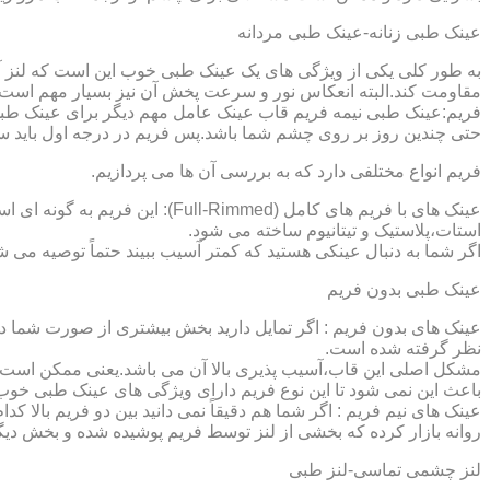
عینک طبی زنانه-عینک طبی مردانه
به طور کلی یکی از ویژگی های یک عینک طبی خوب این است که لنز آ
مقاومت کند.البته انعکاس نور و سرعت پخش آن نیز بسیار مهم است ک
فریم:عینک طبی نیمه فریم قاب عینک عامل مهم دیگر برای عینک طبی
حتی چندین روز بر روی چشم شما باشد.پس فریم در درجه اول باید س
فریم انواع مختلفی دارد که به بررسی آن ها می پردازیم.
عینک های با فریم های کامل (ed
استات،پلاستیک و تیتانیوم ساخته می شود.
اگر شما به دنبال عینکی هستید که کمتر آسیب ببیند حتماً توصیه می شو
عینک طبی بدون فریم
عینک های بدون فریم : اگر تمایل دارید بخش بیشتری از صورت شما دی
نظر گرفته شده است.
مشکل اصلی این قاب،آسیب پذیری بالا آن می باشد.یعنی ممکن است لنز
باعث این نمی شود تا این نوع فریم دارای ویژگی های عینک طبی خوب
عینک های نیم فریم : اگر شما هم دقیقاً نمی دانید بین دو فریم بالا 
روانه بازار کرده که بخشی از لنز توسط فریم پوشیده شده و بخش دیگ
لنز چشمی تماسی-لنز طبی