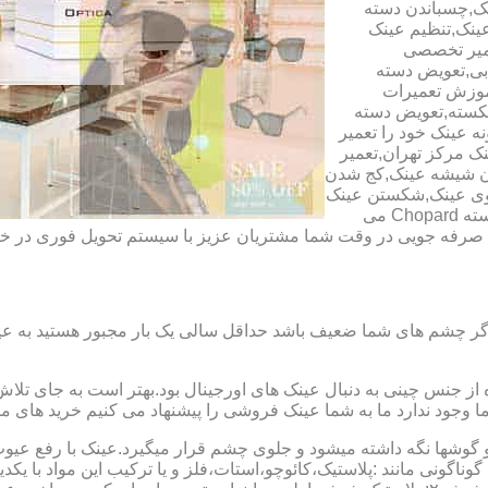
ک,چسباندن دسته
ینک,تنظیم عینک
عمیر تخصصی
ابی,تعویض دسته
آموزش تعمیرات
شکسته,تعویض دسته
ه عینک خود را تعمیر
ینک مرکز تهران,تعمیر
دن شیشه عینک,کج شدن
وی عینک,شکستن عینک
فلزی,تعمیر عینک بچه گانه,دسته Rey Ban,دسته AO,دسته Police,دسته Chopard می
ای صرفه جویی در وقت شما مشتریان عزیز با سیستم تحویل فوری در
گر چشم های شما ضعیف باشد حداقل سالی یک بار مجبور هستید به عین
از جنس چینی به دنبال عینک های اورجینال بود.بهتر است به جای تلا
شما وجود ندارد ما به شما عینک فروشی را پیشنهاد می کنیم خرید های م
شها نگه داشته میشود و جلوی چشم قرار میگیرد.عینک با رفع عیوب ان
 گوناگونی مانند :پلاستیک،کائوچو،استات،فلز و یا ترکیب این مواد با ی