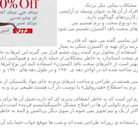
مشکلات بینایی مثل نزدیک
راد از آن ها به عنوان وسیله ی آرایشی
اربردهای گوناگون دارند.
 به دو نوع سخت و نرم تقسیم می
نزهای سخت نافذ اکسیژن تقسیم می شود
لنز تماسی گفته می شود که قادر به
قرنیه برای تهیه ی اکسیژن متکی به پمپاژ
ا استفاده از محلول نرم کننده روی چشم قرار می گیرند.این لنزها ب
ی سخت استاندارد به خاطر مشکلاتی از جمله تاری دید و هیپوکسی (نار
بهتر است از «لنزهای سخت نافذ اکسیژن» استفاده کنید.این نوع لنزه
ی هستند.در طراحی و ساخت لنزهای نرم به جای مواد پلاستیکی از م
 نرم به اصطلاح «هیدروفیل» یا دوست دار آب هستند،طبیعی ترند و به
این است که به خاطر انعطاف پذیری ای که دارند،تحمل آن ها برای بی
تماسی نرم ناتوانی آن ها در اصلاح مشکل «آستیگماتیسم قرنیه» است.د
لاتر از یک و نیم تجویز نمی شوند.از سوی دیگر برداشتن و البته به خ
تفاده ی روزانه طراحی شده اند و شب ها موقع خواب حتما باید آن ها ر