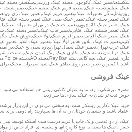
شکسته,تعمیر عینک کائوچویی,دسته عینک ورزشی,شکستن دسته عین
عینک,تنظیم دسته عینک,تنظیم فریم عینک,تنظیم عینک,تعمیر شیشه ع
ریبن,نمایندگی تعمیرات عینک,تعمیر فریم عینک,تعمیر عینک ری بن,ت
عینک,تعمیر دسته عینک,تعمیر عینک طبی,عینک,تعمیر دسته عینک افت
عینک,تعمیر عینک کائوچویی,تعمیرات عینک در تهران,تعمیرات عینک,
عینک,تعمیر شیشه عینک آفتابی,تعمیر قاب عینک,تعمیر دسته عینک 
عینک,تعمیر عینک آفتابی,تعمیر فریم عینک,لولا عینک,جوش عینک,چگون
کنیم,تعمیرات عینک آنلاین,تعمیر لولا عینک,تعمیر عینک آنلاین,تعمیر ع
عینک غرب تهران,تعمیر عینک شمال تهران,پاره شدن نخ عینک,در آم
عینک,در آمدن دسته عینک,آبکاری عینک,رنگ کردن عینک,شست و ش
باشد.با کمترین تغییرات بر روی ظاهر عینک شما,تعمیرات مجیک بر
عینک فروشی
مصرف پزشکی دارد،اما به عنوان کالایی زینتی هم استفاده می شود.ا
خوش تیپ تر شدن به عینک سازی ها سر زدید
خرید عینک،کار پر ریسکی ست؛ به سختی می توان در این بازار پرشده 
اعتماد باشید و چشمان خودتان را به آن ها بسپارید؛ راه دومی برای 
عینک از دو عدسی و یک قاب یا فریم درست شده استکه توسط بینی و گو
جنس :عینک ها بسته به نوع کاربرد آنها و سلیقه ای افراد خاص از مواد