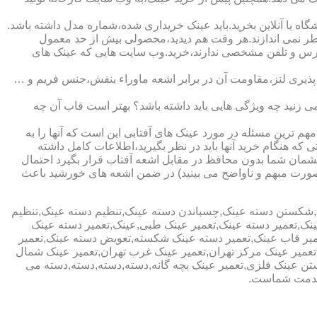
ا آنلاین بخرید.باید عینک خریداری شده،شماره مدل داشته باشد.
خطر نمی اندازند.هر وقت هم دیدید،محصولی بیش از حد معمول
آدرس و تلفن مشخصی ندارند،خرید.وب سایت هایی که عینک های
پذیری لنز،مقاومت آن در برابر اشعه ماوراء بنفش،جنس فریم و …
 زنید چه ویژگی هایی باید داشته باشد؟ بهتر است قاب آن چه
هم ترین مسئله در مورد عینک های آفتابی این است که آنها را به
 که هنگام خرید آنها باید در نظر بگیرید،اطلاعات کامل داشته
مان شما بدون محافظ در مقابل اشعه آفتاب قرار بگیرد احتمال
به صورت مبهم و ناواضح می بینید) در ضمن اشعه های خورشید باعث
ی,شکستن دسته عینک,چسباندن دسته عینک,تنظیم دسته عینک,تنظیم
ینک,تعمیر دسته عینک,تعمیر عینک طبی,عینک,تعمیر دسته عینک
عمیر قاب عینک,تعمیر دسته عینک شکسته,تعویض دسته عینک,تعمیر
ن,تعمیر عینک مرکز تهران,تعمیر عینک غرب تهران,تعمیر عینک شمال
 عینک فلزی,تعمیر عینک بچه گانه,دسته,دسته,دسته,دسته می
 خدمت شماست.