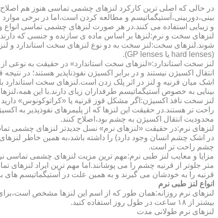
در حالی که اصلی ترین کارکرد لنزهای چشمی تماسی هنوز هم اصلاح 
بینی،دوربینی،آستیگماتیسم و مطالعه کردن است،اما در برخی موارد اف
و زیبایی استفاده می کنند.در هر صورت لنزهای چشمی تماسی انواع و ک
لنزهای سخت و نرم:لنزها بر اساس ماده ی سازنده و جنسی که دارند
شوند.لنزهای سخت:لنز سخت به دو نوع لنزهای سخت استاندارد و ل
(hard lenses یا GP lenses).
لنز سخت استاندارد:«لنزهای سخت استاندارد» در حقیقت به نوعی از 
انتقال اکسیژن نیستند و در برابر اکسیژن نفوذناپذیر هستند؛ در نتیجه 
اشک میان قرنیه و لنز در اثر پلک زدن است.لنزهای سخت استاندارد ب
بینایی به خصوص آستیگماتیسم طرفداران زیای دارند.با این همه،لنزها
لنز سخت نافذ اکسیژن:اگر مشکل قوز قرنیه یا «کراتوکونوس» دارید 
محدودیت انتقال اکسیژن به چشم بود،اصلاح کنند.
لنزهای نرم:در حقیقت «لنزهای نرم» نسل جدیدتر لنزهای چشمی تماس
در اشک چشم انسان وجود دارد) را داشته باشد،به همین خاطر لنزهای
چشم راحت تر است.
مزایا و معایب لنز طبی نرم:مهم ترین مزیت لنزهای چشمی تماسی نرم 
متر جلوتر از قرنیه چشم را می پوشانند.اما مهم ترین ایراد لنزهای 
قرنیه را به خودشان می گیرند و به همین علت در آستیگماتیسم های با
انواع لنز طبی نرم
لنزهای نرم روزانه:همان طور که از اسم این لنزها مشخص است،برای اس
بیشتر از ۱۸ ساعت در طول روز استفاده کنید.
لنزهای نرم طولانی مدت