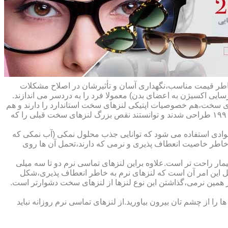
ه خاطر قیمت مناسب،نگهداری آسان و تأثیرشان در اصلاح مشکلات
سایی اکسیژن به اعضای بدن) معمولا فرد را به دردسر می اندازند.
ای سخت،هم خصوصیات اپتیکی لنزهای سخت استاندارد را دارند و هم
راحت تر هستند.در حقیقت این لنزها که از پلیمرهای نفوذپذیر به اکسیژن ساخته شده اند،در اواخر دهه ی ۱۹۷۰ و در طول دهه های ۱۹۸۰ و ۱۹۹۰ طراحی شدند و توانستند نقص بزرگ لنزهای سخت قبلی را که
وادی استفاده می شود که توانایی جذب محلول نمکی (آب نمکی که
 خاطر خاصیت انعطاف پذیری و نرمی که دارند،تحمل آن ها روی
مار راحت تر است.علاوه براین لنزهای تماسی نرم دو تا سه میلی
لیل این امر آن است که لنزهای نرم به خاطر انعطاف پذیری،شکل
اطر همین نرمی،گذاشتن این نوع لنزها از لنزهای سخت دشوارتر است.
ا از چشم تان بیرون بیاورید.از لنزهای تماسی نرم روزانه نباید