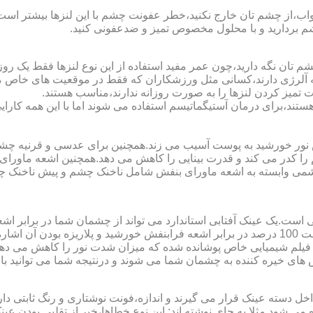
اب،از چشم تان خارج نکنید،خطر عفونت چشم با این لنزها بیشتر است و 
چشم بردارید و با محلول مخصوص تمیز و ضدعفونی کنید.
 تان نگه دارید،چون عمر مفید استفاده از این نوع لنزها فقط یک روز
 آلرژی دارند،کسانی مثل ورزشکاران که فقط در موقعیت های خاص می خ
میز کردن لنزها را به صورت روزانه ندارند،مناسب هستند.
م هستند،برای درمان آستیگماتیسم استفاده می شوند اما با این همه کار
ا کدر می کند و قدرت بینایی را کاهش می دهد.همچنین اشعه ماورای 
می وابسته به اشعه ماورای بنفش شامل ناخنک چشم و پیش ناخنک 
ی است.یک عینک آفتابی استاندارد می تواند از چشمان شما در برابر 
هایی که یک عینک آفتابی استاندارد باید داشته باشد می توان به محافظت 100 درصد در برابر اشعه ف
ک فیلم شیمیایی خاص پوشانده شده که میزان شدت نور را کاهش می دهند 
 های خیره کننده به چشمان شما می شوند و درنتیجه شما می توانید با 
دسته عینک قرار می گیرند و اندازه،فونت نوشتاری و رنگ ثابتی دارند.
 می شود.مثلا به جای نوشته اند:.این نوع خطاها،خبر از تقلبی بودن ع