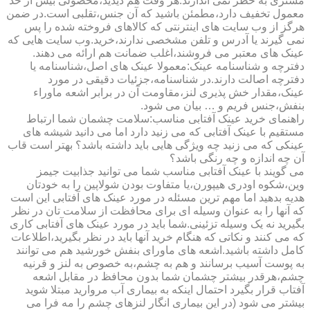
مشتری به خطر نمی اندازند.هر وقت هم دیدید،محصولی بیش از حد
معمول تخفیف دارد،مطمئن باشید که آن جنس،تقلبی است.در ضمن
هرگز از وب سایت های اینترنتی که کالاهای فروخته شده را پس
نمی گیرند یا آدرس و تلفن مشخصی ندارند،خرید.وب سایت هایی که
عینک های معتبر می فروشند،اغلب ضمانت هم ارائه می دهند.
دفترچه و شناسنامه عینک:معمولا عینک های اصل،شناسنامه یا
دفترچه اصالت دارند.در شناسنامه،جزئیات دقیقی در مورد
عینک،مقدار خش پذیری لنز،مقاومت آن در برابر اشعه ماوراء
بنفش،جنس فریم و … بیان می شود.
راهنمای خرید عینک آفتابی مناسب:سلامت چشمان شما ارتباط
مستقیم با عینک آفتابی که می زنید دارد اما می دانید شیشه های
عینکی که می زنید چه ویژگی هایی باید داشته باشد؟ بهتر است قاب
آن چه اندازه و چه رنگی باشد؟
می گویند با عینک آفتابی مناسب شما می توانید جذابیت جیمز
وین،شکوه اودری هیپورن،یا متفاوت بودن شولاپین را به خودتان
هدیه بدهید اما مهم ترین مسئله در مورد عینک های آفتابی این است
که آنها را به عنوان وسیله ای برای محافظت از سلامت تان در نظر
بگیرید نه یک وسیله تزئینی.شما باید در مورد عینک های آفتابی کاری
که می کنند و نکاتی که هنگام خرید آنها باید در نظر بگیرید،اطلاعات
کامل داشته باشید.اشعه های ماورای بنفش خورشید هم می توانند
به پوست آسیب برسانند و هم به چشم،به خصوص به لنز و قرنیه
چشم،هرقدر بیشتر چشمان شما بدون محافظ در مقابل اشعه
آفتاب قرار بگیرد احتمال اینکه به بیماری آب مروارید مبتلا شوید
بیشتر می شود (در این بیماری انگار لنزهای چشم را مه فرا می