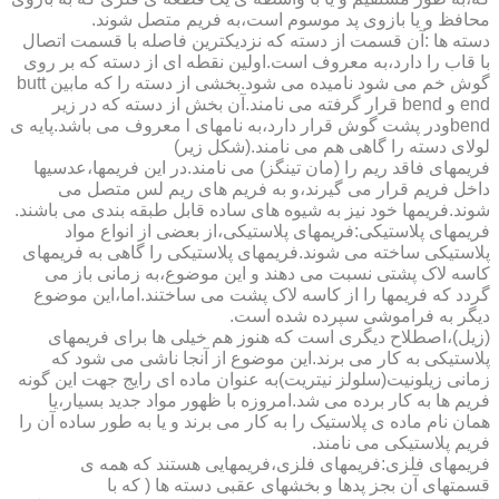
محافظ و یا بازوی پد موسوم است،به فریم متصل شوند.
دسته ها :آن قسمت از دسته که نزدیکترین فاصله با قسمت اتصال
با قاب را دارد،به معروف است.اولین نقطه ای از دسته که بر روی
گوش خم می شود نامیده می شود.بخشی از دسته را که مابین butt
end و bend قرار گرفته می نامند.آن بخش از دسته که در زیر
bendودر پشت گوش قرار دارد،به نامهای l معروف می باشد.پایه ی
لولای دسته را گاهی هم می نامند.(شکل زیر)
فریمهای فاقد ریم را (مان تینگز) می نامند.در این فریمها،عدسیها
داخل فریم قرار می گیرند،و به فریم های ریم لس متصل می
شوند.فریمها خود نیز به شیوه های ساده قابل طبقه بندی می باشند.
فریمهای پلاستیکی:فریمهای پلاستیکی،از بعضی از انواع مواد
پلاستیکی ساخته می شوند.فریمهای پلاستیکی را گاهی به فریمهای
کاسه لاک پشتی نسبت می دهند و این موضوع،به زمانی باز می
گردد که فریمها را از کاسه لاک پشت می ساختند.اما،این موضوع
دیگر به فراموشی سپرده شده است.
(زیل)،اصطلاح دیگری است که هنوز هم خیلی ها برای فریمهای
پلاستیکی به کار می برند.این موضوع از آنجا ناشی می شود که
زمانی زیلونیت(سلولز نیتریت)به عنوان ماده ای رایج جهت این گونه
فریم ها به کار برده می شد.امروزه با ظهور مواد جدید بسیار،یا
همان نام ماده ی پلاستیک را به کار می برند و یا به طور ساده آن را
فریم پلاستیکی می نامند.
فریمهای فلزی:فریمهای فلزی،فریمهایی هستند که همه ی
قسمتهای آن بجز پدها و بخشهای عقبی دسته ها ( که با