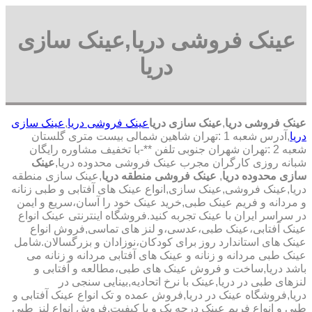
عینک فروشی دریا,عینک سازی
دریا
عینک فروشی دریا
,
عینک سازی دریا
عینک فروشی دریا
,
عینک سازی
دریا
,آدرس شعبه 1 :تهران شاهین شمالی بیست متری گلستان
شعبه 2 :تهران شهران جنوبی تلفن **-با تخفیف مشاوره رایگان
شبانه روزی کارگران مجرب عینک فروشی محدوده دریا,
عینک
سازی محدوده دریا
,
عینک فروشی منطقه دریا
,عینک سازی منطقه
دریا,عینک فروشی,عینک سازی,انواع عینک های آفتابی و طبی زنانه
و مردانه و فریم عینک طبی,خرید عینک خود را آسان،سریع و ایمن
در سراسر ایران با عینک تجربه کنید.فروشگاه اینترنتی عینک انواع
عینک آفتابی،عینک طبی،عدسی،و لنز های تماسی,فروش انواع
عینک های استاندارد روز برای کودکان،نوزادان و بزرگسالان.شامل
عینک طبی مردانه و زنانه و عینک های آفتابی مردانه و زنانه می
باشد دریا,ساخت و فروش عینک های طبی،مطالعه و آفتابی و
لنزهای طبی در دریا,عینک با نرخ اتحادیه,بینایی سنجی در
دریا,فروشگاه عینک در دریا,فروش عمده و تک انواع عینک آفتابی و
طبی و انواع فریم عینک درجه یک و با کیفیت,فروش انواع لنز طبی