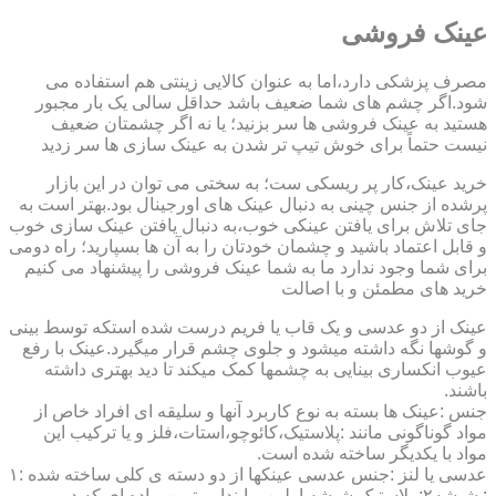
عینک فروشی
مصرف پزشکی دارد،اما به عنوان کالایی زینتی هم استفاده می
شود.اگر چشم های شما ضعیف باشد حداقل سالی یک بار مجبور
هستید به عینک فروشی ها سر بزنید؛ یا نه اگر چشمتان ضعیف
نیست حتماً برای خوش تیپ تر شدن به عینک سازی ها سر زدید
خرید عینک،کار پر ریسکی ست؛ به سختی می توان در این بازار
پرشده از جنس چینی به دنبال عینک های اورجینال بود.بهتر است به
جای تلاش برای یافتن عینکی خوب،به دنبال یافتن عینک سازی خوب
و قابل اعتماد باشید و چشمان خودتان را به آن ها بسپارید؛ راه دومی
برای شما وجود ندارد ما به شما عینک فروشی را پیشنهاد می کنیم
خرید های مطمئن و با اصالت
عینک از دو عدسی و یک قاب یا فریم درست شده استکه توسط بینی
و گوشها نگه داشته میشود و جلوی چشم قرار میگیرد.عینک با رفع
عیوب انکساری بینایی به چشمها کمک میکند تا دید بهتری داشته
باشند.
جنس :عینک ها بسته به نوع کاربرد آنها و سلیقه ای افراد خاص از
مواد گوناگونی مانند :پلاستیک،کائوچو،استات،فلز و یا ترکیب این
مواد با یکدیگر ساخته شده است.
عدسی یا لنز :جنس عدسی عینکها از دو دسته ی کلی ساخته شده :۱
: شیشه۲: پلاستیک شیشه اولین و ابندایی ترین ماده ای که در