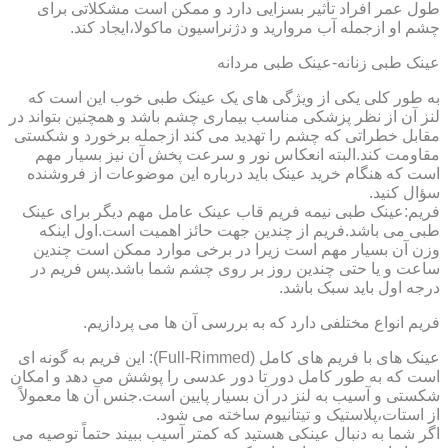
طول عمر افراد تأثیر بسزایی دارد و ممکن است مشکلاتی برای
چشم او ازجمله آب مروارید و دژنراسیون ماکولا،ایجاد کند.
عینک طبی زنانه-عینک طبی مردانه
به طور کلی یکی از ویژگی های یک عینک طبی خوب این است که
لنز آن از نظر پزشکی مناسب بیماری چشم باشد و همچنین بتواند در
مقابل خطراتی که چشم را تهدید می کند ازجمله برخورد و شکستی
مقاومت کند.البته انعکاس نور و سرعت پخش آن نیز بسیار مهم
است که هنگام خرید عینک باید درباره این موضوعات از فروشنده
سؤال کنید.
فریم:عینک طبی نیمه فریم قاب عینک عامل مهم دیگر برای عینک
طبی می باشد.فریم از چندین جهت حائز اهمیت است.اول اینکه
وزن آن بسیار مهم است زیرا در برخی موارد ممکن است چندین
ساعت و یا حتی چندین روز بر روی چشم شما باشد.پس فریم در
درجه اول باید سبک باشد.
فریم انواع مختلفی دارد که به بررسی آن ها می پردازیم.
عینک های با فریم های کامل (Full-Rimmed): این فریم به گونه ای
است که به طور کامل دور تا دور عدسی را پوشش می دهد و امکان
شکستی و آسیب به لنز در آن بسیار پایین است.جنس آن ها معمولاً
از استات،پلاستیک و تیتانیوم ساخته می شود.
اگر شما به دنبال عینکی هستید که کمتر آسیب ببیند حتماً توصیه می