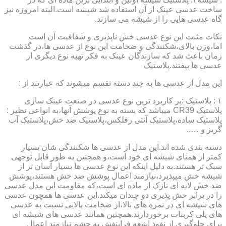
ساخت عدسی عینک از آن استفاده شد شیشه است.البته امروزه نیز
گاه عدسی هایی را از شیشه می سازند.
نکات مثبت این نوع عدسی خش ناپذیری و شفافیت آن است
اما،وزن بالای،شکنندگی و ضخامت این نوع از عدسی ها،در گذشت
زمان باعث شد که سازندگان عینک به فکر تهیه نوع دیگری از
عدسی ها بیفتند.پلاستیک
این مدل از عدسی ها به چند دسته تقسم میشوند که عبارتند از :
۱ : پلاستیک :پر کاربرد ترین نوع عدسی در صنعت عینک سازی
پلاستیک CR39 میباشد که بسته به نوع پوشش آنها،به انواعی نظیر :
پلاستیک ساده،پلاستیک آنتی رفلکس،پلاستیک ضد خش،پلاستیک آب
گریز و …..
دسته بندی شده اند.این مدل از عدسی ها شکنندگی شان بسیار
کمتر از همتای شیشه ای خود است،و همچنین به طور قابل توجهی
سبک تر هستند.به دلیل اینکه این نوع عدسی ها بسیار آسان تر از
شیشه خش میپذیرد،نیازمند اعمال پوشش ضد خش هستند،پوشش
ضد خش لایه ای نازک از ماده ای است،که مقاومت این مدل عدسی
را در برابر خش پذیری دو چندان میکند.این عدسی ها همچون عدسی
های شیشه ای در نمره های بالا،از ضخامت بالایی نسبت به عدسی
های پلی کربنات برخوردارند.همچنین همانند عدسی های شیشه ای
برای جلوگیری از نفوذ اشعه فرابنفش به چشم نیازمند اعمال