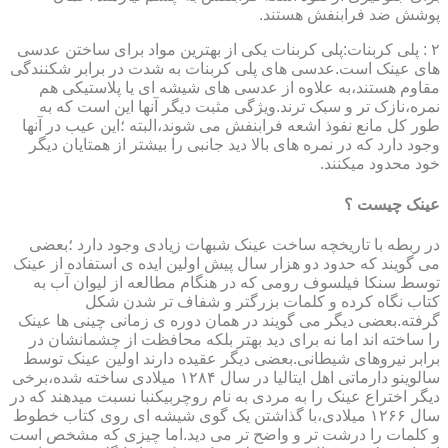
پوشش ضد فرابنفش هستند.
۲ : پلی کربنات:پلی کربنات یکی از بهترین مواد برای ساختن عدسی
های عینک است.عدسی های پلی کربنات به شدت در برابر شکنندگی
مقاوم هستند،به علاوه از عدسی های شیشه ای یا پلاستیکی هم
نمره،نازک تر و سبک ترند.ویژگی مثبت دیگر آنها این است که به
طور کل مانع نفوذ اشعه فرابنفش می شوند،البته ؛این عیب در آنها
وجود دارد که در نمره های بالا دید جانبی را بیشتر از همتایان دیگر
خود محدود میکنند.
عینک چیست ؟
در ربطه با تاریخچه ساخت عینک شبهات زیادی وجود دارد ؛بعضی
می گویند که حدود دو هزار سال پیش اولین ایده ی استفاده از عینک
توسط سنکا فیلسوف رومی که در هنگام مطالعه از لیوان آب به
کتاب نگاه کرده و کلمات بزرگتر و شفاف تر شدن شکل
گرفته.بعضی دیگر می گویند در همان دوره ی زمانی چینی ها عینک
را ساخته اند اما نه برای دید بهتر بلکه محافظت از چشمانشان در
برابر نیروهای شیطانی.بعضی دیگر عقیده دارند اولین عینک توسط
سالوینو دارماتی اهل ایتالیا در سال ۱۲۸۴ میلادی ساخته شده،برخی
دیگر اختراع عینک را به مردی به نام روچربیکنبا نسبت میدهند که در
سال ۱۲۶۶ میلادی،با گذاشتن یک گوی شیشه ای روی کتاب خطوط
و کلمات را درشت تر و واضح تر می دید.اما چیزی که مشخص است