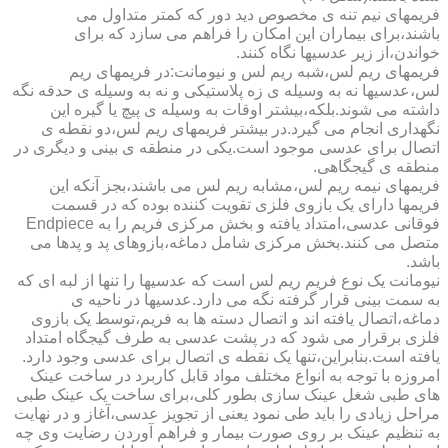
فریمهای نیم تنه ی مخصوص دید دور که کمتر متداول می
باشند،برای بیماران این امکان را فراهم می سازد که برای
خواندن،از زیر عدسیها نگاه کنند.
فریمهای ریم لس،شبه ریم لس و نیومانت:در فریمهای ریم
لس،عدسیها نه به وسیله ی زه پلاستیکی و نه به وسیله ی حدقه نگه
داشته می شوند.بلکه،بیشتر اوقات به وسیله ی پیچ یا گیره این
نگهداری انجام می گیرد.در بیشتر فریمهای ریم لس،دو نقطه ی
اتصال برای عدسی موجود است.یکی در منطقه ی بینی و دیگری در
منطقه ی گیجگاهی.
فریمهای نیمه ریم لس،مشابه ریم لس می باشند،بجز آنکه این
فریمها دارای یک بازوی فلزی تقویت کننده بوده که در قسمت
فوقانی عدسی،امتداد یافته و بخش مرکزی فریم را به Endpiece
متصل می کنند.بخش مرکزی شامل دماغه،بازوهای پد و پدها می
باشد.
نیومانت یک نوع فریم ریم لس است که عدسیها را تنها از لبه ای که
به سمت بینی قرار گرفته نگه می دارد.عدسیها در ناحیه ی
دماغه،اتصال یافته اند و اتصال دسته ها به فریم،توسط یک بازوی
فلزی برقرار می شود که در پشت عدسی به طرف گیجگاه امتداد
یافته است.بنابراین،تنها یک نقطه ی اتصال برای عدسی وجود دارد.
امروزه با توجه به انواع مختلف مواد قابل کاربرد در ساخت عینک
های طبی شغل عینک سازی بطور کلی،برای ساخت یک عینک طبی
مراحل زیادی را باید طی نمود یعنی از تجویز عدسی،آغاز و در نهایت
به تنظیم عینک بر روی صورت بیمار و فراهم آوردن رضایت وی چه