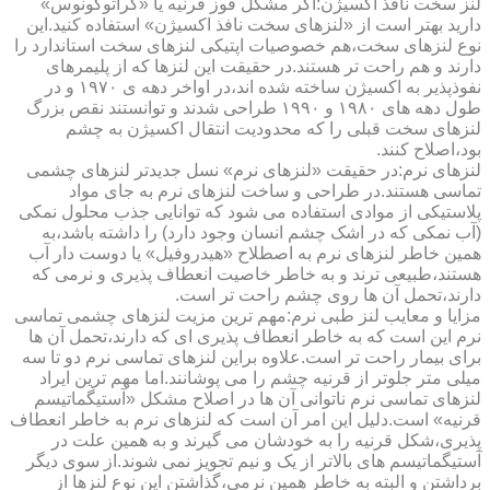
لنز سخت نافذ اکسیژن:اگر مشکل قوز قرنیه یا «کراتوکونوس»
دارید بهتر است از «لنزهای سخت نافذ اکسیژن» استفاده کنید.این
نوع لنزهای سخت،هم خصوصیات اپتیکی لنزهای سخت استاندارد را
دارند و هم راحت تر هستند.در حقیقت این لنزها که از پلیمرهای
نفوذپذیر به اکسیژن ساخته شده اند،در اواخر دهه ی ۱۹۷۰ و در
طول دهه های ۱۹۸۰ و ۱۹۹۰ طراحی شدند و توانستند نقص بزرگ
لنزهای سخت قبلی را که محدودیت انتقال اکسیژن به چشم
بود،اصلاح کنند.
لنزهای نرم:در حقیقت «لنزهای نرم» نسل جدیدتر لنزهای چشمی
تماسی هستند.در طراحی و ساخت لنزهای نرم به جای مواد
پلاستیکی از موادی استفاده می شود که توانایی جذب محلول نمکی
(آب نمکی که در اشک چشم انسان وجود دارد) را داشته باشد،به
همین خاطر لنزهای نرم به اصطلاح «هیدروفیل» یا دوست دار آب
هستند،طبیعی ترند و به خاطر خاصیت انعطاف پذیری و نرمی که
دارند،تحمل آن ها روی چشم راحت تر است.
مزایا و معایب لنز طبی نرم:مهم ترین مزیت لنزهای چشمی تماسی
نرم این است که به خاطر انعطاف پذیری ای که دارند،تحمل آن ها
برای بیمار راحت تر است.علاوه براین لنزهای تماسی نرم دو تا سه
میلی متر جلوتر از قرنیه چشم را می پوشانند.اما مهم ترین ایراد
لنزهای تماسی نرم ناتوانی آن ها در اصلاح مشکل «آستیگماتیسم
قرنیه» است.دلیل این امر آن است که لنزهای نرم به خاطر انعطاف
پذیری،شکل قرنیه را به خودشان می گیرند و به همین علت در
آستیگماتیسم های بالاتر از یک و نیم تجویز نمی شوند.از سوی دیگر
برداشتن و البته به خاطر همین نرمی،گذاشتن این نوع لنزها از