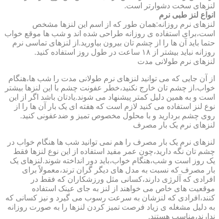
لنزهای سخت دشوارتر است.
انواع لنز طبی نرم
لنزهای نرم روزانه:همان طور که از اسم این لنزها مشخص
است،برای استفاده ی روزانه طراحی شده اند و شب ها موقع خواب
حتما باید آن ها را از چشم تان بیرون بیاورید.از لنزهای تماسی نرم
روزانه نباید بیشتر از ۱۸ ساعت در طول روز استفاده کنید.
لنزهای نرم طولانی مدت
از آن جایی که می توانید لنزهای نرم طولانی مدت را شب ها،هنگام
خواب،از چشم تان خارج نکنید،خطر عفونت چشم با این لنزها بیشتر
است و به همین دلیل کمتر پیشنهاد می شوند.یادتان باشد اگر از این
نوع لنز استفاده می کنید لازم است که هفته ای یک بار آن ها را از
روی چشم بردارید و با محلول مخصوص تمیز و ضدعفونی کنید.
لنزهای نرم یک بار مصرف
لنزهای نرم یک بار مصرف را هم نمی توانید شب ها هنگام خواب در
چشم تان نگه دارید،چون عمر مفید استفاده از این نوع لنزها فقط
یک روز است و شب،هنگام خواب،باید دور انداخته شوند.لنزهای یک
بار مصرف که نسبت به مدل های دیگر گران ترند،معمولاً برای
افرادی که آلرژی دارند،کسانی مثل ورزشکاران که فقط در
موقعیت های خاص می خواهند از لنز به جای عینک استفاده
کنند،افرادی که لنزشان به سرعت رسوب می گیرد و نیز کسانی که
به دلیل مشغله ی زیاد فرصت تمیز کردن لنزها را به صورت روزانه
ندارند،مناسب هستند.