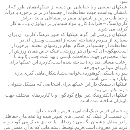
شود.
عینکهای صنعتی و یا حفاظتی:این دسته از عینکها،همان طور که از
نامشان پیداست،جهت محافظت از چشمها در برابر برخورد با ذرات
و حفاظت در برابر تابشهای مضر در مشاغلی مانند : تراش
کاری(سنگ – فلزات)،کار با مواد شیمیایی،رادیولوژی و…،به کار
گرفته می شوند
عینکهای ورزشی:این گونه عینکها،که هنوز فرهنگ کاربرد آن برای
بسیاری از مـردم ناشناخته است،از اهمیـــت ویـــژه ای در
محافظت از چشمها در هنگام انجام ورزشهای مختلف برخوردار
است.به­گونه ای که برای هر ورزشی،عینک خاص همان ورزش از
مواد مخصوص جهت محافظت،ایمنی و بهداشت چشم،(البته با
رعایت مسائل دیداری) ساخته شده است.کاربرد این عینکها برای
بازیهای میدانی،دوچرخه
سواری،اسکی،کوهنوردی،غواصی،شنا،شکار،ماهی گیری،بازی
بیلیارد و… می باشد.
عینکهای سمعک دار:این عینکها،برای اشخاصی که مشکل شنوایی
دارند بکار می رود.
عینکهای الکترونیکی:در انواع گوناگون و با کاربردهای مختلف جهت
نابینایان،ساخته شده است.
ساختمان فریم عینک:آشنایی با فریم و قطعات آن
آن قسمت از عینک،که عدسی های تجویز شده ویا تیغه های حفاظتی
را در مقابل چشمان نگه می دارد،قاب یا بدنه ی عینک می گویند و به
فریم نیز معروف است.فریم،توسط دسته هایی که به آن متصل می