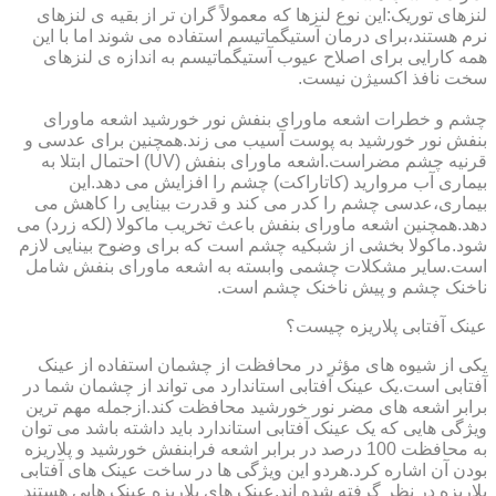
لنزهای توریک:این نوع لنزها که معمولاً گران تر از بقیه ی لنزهای
نرم هستند،برای درمان آستیگماتیسم استفاده می شوند اما با این
همه کارایی برای اصلاح عیوب آستیگماتیسم به اندازه ی لنزهای
سخت نافذ اکسیژن نیست.
چشم و خطرات اشعه ماورای بنفش نور خورشید اشعه ماورای
بنفش نور خورشید به پوست آسیب می زند.همچنین برای عدسی و
قرنیه چشم مضراست.اشعه ماورای بنفش (UV) احتمال ابتلا به
بیماری آب مروارید (کاتاراکت) چشم را افزایش می دهد.این
بیماری،عدسی چشم را کدر می کند و قدرت بینایی را کاهش می
دهد.همچنین اشعه ماورای بنفش باعث تخریب ماکولا (لکه زرد) می
شود.ماکولا بخشی از شبکیه چشم است که برای وضوح بینایی لازم
است.سایر مشکلات چشمی وابسته به اشعه ماورای بنفش شامل
ناخنک چشم و پیش ناخنک چشم است.
عینک آفتابی پلاریزه چیست؟
یکی از شیوه های مؤثر در محافظت از چشمان استفاده از عینک
آفتابی است.یک عینک آفتابی استاندارد می تواند از چشمان شما در
برابر اشعه های مضر نور خورشید محافظت کند.ازجمله مهم ترین
ویژگی هایی که یک عینک آفتابی استاندارد باید داشته باشد می توان
به محافظت 100 درصد در برابر اشعه فرابنفش خورشید و پلاریزه
بودن آن اشاره کرد.هردو این ویژگی ها در ساخت عینک های آفتابی
پلاریزه در نظر گرفته شده اند.عینک های پلاریزه عینک هایی هستند