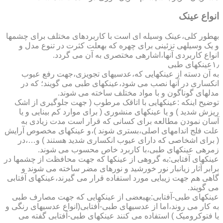
انواع عینک
به­طور کلی،عینک وسیله ای است با کاربردهای مختلف برای چشمها
و یک وسیله­ی تزئینی برای چهره که به­علت کثرت در تنوع مدل و
انواع کاربردی آنها،اشاره­ی مختصری به آن می گردد.
۱٫عینکهای طبی
به آن دسته از عینکهایی که،عدسیهای تجویزی،جهت رفع عیوب
انکساری در آنها نصب می شود،عینکهای طبی می گویند؛ که در
مدلهای گوناگون و با مواد مختلف ساخته می شوند.
توضیح اینکه :عینکهایی با اتاقک مرطوب ( جهت جلوگیری از اشک
ریزش شدید ) و یا عینکهای منشوری ( برای موارد کم بینایی و یا
آسان نمودن مطالعه برای کسانی که قرار است مدت زیادی به
علت فلج اندامهای اصلی،بستری شوند )،و عینکهای مخصوص آرایش
( برای اشخاصی که دارای عیوب انکساری شدید هستند ) و…،در
زمره­ی عینکهای طبی،با کاربرد خاص محسوب می شوند.
عینکهای آفتابی:به گروهی از عینکها که جهت محافظت از چشمها در
برابر آثار زیانبار نور خورشید و نورهای مضر ساخته می شوند و
گاهی هم جهت زیبایی مورد استفاده قرار می گیرند،عینکهای آفتابی
می گویند.
عینکهای طبی-آفتابی:به­بعضی از عینکهایی که جهت مصارف طبی
به کار می روند،اما از عدسیهای طبی-آفتابی(انواع عدسیهای رنگی و
یا فتوکرومیک ) استفاده می کنند عینکهای طبی-آفتابی گفته می