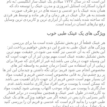
این است که در سال ۱۷۲۷ میلادی یک عینک ساز انگلیسی ؛به نام
ادوارد اسکارلت استایل امروزی و مدرن عینک را توسعه داد،که
همان بدنه عینک با دو عدسی و دسته های در دو طرف صورت
هستند.به هر حال عینک در هر زمان و از هر ماده و توسط هر فردی
که ساخته شده باشد؛به یکی از ابزاری ترین و کاربردی ترین وسایل
رفع نیازهای انسان درامده است.
ویژگی های یک عینک طبی خوب
هر عینک قطعاً از دو بخش تشکیل شده است.ما برای بررسی
ویژگی های عینک طبی به شرح این دو بخش خواهیم پرداخت.لنز:
این بخش که به آن عدسی نیز گفته می شود،در حقیقت مهم ترین
بخش تشکیل دهنده عینک است.مهم بودن لنز از آن جهت است که
این وسیله جهت درمان می باشد.(به غیر از افرادی که صرفاً برای
زیبایی از آن استفاده می کنند) درمان چشم به واسطه لنز های
مخصوص انجام می شود فریم: برای نگه داشتن و چیدمان این لنز ها
بر رو چشم،نیاز به قابی مخصوص است.جنس فریم و کیفیت مواد
آن بسیار مهم است.جنس فریم از آن جهت دارای اهمیت می باشد
که ممکن است با پوست برخی افراد سازگاری نداشته باشد.عدم
سازگاری با پوست می تواند موجب التهاب پوستی شود.کیفیت مواد
به کاررفته،در طول عمر عینک و همچنین مقاومت در برابر فشار
تأثیر بسزایی دارد.پس در نتیجه اگر می خواهید ویژگی های یک عینک
طبی خوب را بدانید لازم است که عدسی و فریم آن را بررسی کنید
و یک تعادل میان این دو ایجاد نمایید.