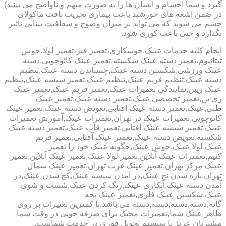
گیرد و شما اجسام و انسان ها را به صورت مبهم و ناواضح می بینید)
در ضمن اشعه های خورشید باعث بیماری تخریب بافت ماکولای
چشم می شوند که می تواند بر میزان وضوح و شفافیت بینایی تاثیر
بگذارد و حتی باعث کوری شود.
انجام کلیه خدمات عینک,جوشکاری،تعمیر فنر،تعمیر لولا،جوش
تیتانیوم،تعمیر دسته عینک شکسته,تعمیر عینک کائوچویی,دسته
عینک ورزشی,شکستن دسته عینک,چسباندن دسته عینک,تنظیم
دسته عینک,تنظیم فریم عینک,تنظیم عینک,تعمیر شیشه عینک,تنظیم
عینک ریبن,نمایندگی تعمیرات عینک,تعمیر فریم عینک,تعمیر عینک
ری بن,تعمیر تخصصی عینک,تعمیر دسته عینک,تعمیر عینک
طبی,عینک,تعمیر دسته عینک افتابی,تعویض دسته عینک,تعمیر عینک
کائوچویی,تعمیرات عینک در تهران,تعمیرات عینک,آموزش تعمیرات
عینک,تعمیر شیشه عینک آفتابی,تعمیر قاب عینک,تعمیر دسته عینک
شکسته,تعویض دسته عینک,تعمیر عینک آفتابی,تعمیر فریم
عینک,لولا عینک,جوش عینک,چگونه عینک خود را تعمیر
کنیم,تعمیرات عینک آنلاین,تعمیر لولا عینک,تعمیر عینک آنلاین,تعمیر
عینک مرکز تهران,تعمیر عینک غرب تهران,تعمیر عینک شمال
تهران,پاره شدن نخ عینک,در آمدن شیشه عینک,کج شدن عینک,در
آمدن دسته عینک,آبکاری عینک,رنگ کردن عینک,شست و شوی
عینک,شکستن عینک فلزی,تعمیر عینک بچه
گانه,دسته,دسته,دسته,دسته می باشد.با کمترین تغییرات بر روی
ظاهر عینک شما,تعمیرات مجیک برای صرفه جویی در وقت شما
مشتریان عزیز با سیستم تحویل فوری در خدمت شماست.