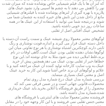
که لنز آن ها با یک فیلم شیمیایی خاص پوشانده شده که میزان شدت
نور را کاهش می دهند تا به چشم ها آسیبی وارد نشود.عینک های
پلاریزه با بهره گیری از لنزهای پوشانده شده با فیلترهای شیمیایی
مانع از داخل شدن این تابش های خیره کننده به چشمان شما می
شوند و درنتیجه شما می توانید با استفاده از این عینک ها در همه
ساعات روز دید خوبی داشته باشید.
تشخیص عینک آفتابی اصل از تقلبی
لوگوهای معتبر معمولا روی شیشه عینک و سمت راست آن،دسته یا
داخل دسته عینک قرار می گیرند و اندازه،فونت نوشتاری و رنگ
ثابتی دارند.کوچکترین اشتباه نوشتاری یا هر نوع تفاوتی میان این
لوگوها،نشان دهنده تقلبی بودن عینک است.گاهی اوقات در نام
برند،غلط املایی دیده می شود.مثلا به جای نوشته اند:.این نوع
خطاها،خبر از تقلبی بودن عینک می دهد.همچنین پیش از خرید
عینک،به وب سایت کارخانه تولید کننده آن عینک مراجعه کنید و با
علائم و لوگوهای آن برند خاص آشنا شوید.این کار به خرید عینک
اصل و معتبر،کمک بسیاری مینماید.
بررسی شماره مدل عینک درج شماره مدل روی تمام
محصولات،قانونی جهانی است و در ضمن فرقی نمی کند که
محصول را از طریق فروشگاه یا آنلاین بخرید.باید عینک خریداری
شده،شماره مدل داشته باشد.
فروشنده معتبر:معمولا سایت های اینترنتی یا فروشگاه های
معتبر،جنس تقلبی نمی فروشند و با این کار وجهه خود را در مقابل