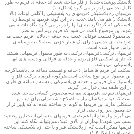
پلاستیک،پوشیده شده) از فلز ساخته شده اند.حدقه ی فریم به طور
کامل،عدسی را در بر می گیرد.(شکل۱-۱)
فریمهای زه پلاستیکی :فریمهای زه پلاستیکی را گاهی اوقات (بالا
پلاستیکی) هم می نامند.عدسی در این گونه فریمها به توسط زه
پلاستیکی که گرداگرد لبه ی آنها را در بر می گیرد،نگاه داشته می
شوند.این موضوع باعث می شود که فریم،ریم لس به نظر
آید.معمولاً قسمت فوقانی عدسی،به حدقه ی بالایی فریم جفت می
شود.بقیه ی عدسی دارای یک شیار جزیی است،که به وسیله ی
تراش هموار شده است.
فریمهای ترکیبی:فریمهای ترکیبی،به طور معمول فریمهایی هستند
که دارای اسکلتی فلزی بوده و حدقه ی فوقانی و دسته های آنها
پلاستیکی می باشد.
اسکلت این فریم ها،شامل : حدقه و قسمت دماغه می باشد.اگرچه
این،معمول ترین نوع ساخت است،هرگونه فریم با ترکیب فلز و
پلاستیک مثل فریمی با حدقه ی پلاستیکی و دسته و دماغه ی فلزی
در این طبقه بندی قرار می گیرند.
فریمهای نیم تنه :فریمهای نیم تنه،مخصوص کسانی ساخته شده
است که دید نزدیکشان نیاز به اصلاح داشته،ولی برای دید دور
مشکلی ندارند.این فریمها به گونه ای ساخته شده اند که پایین تر از
حد معمول،بر روی بینی قرار
می گیرند و ارتفاع آنها هم نصف فریمهای معمولی است.این وضعیت
سبب می شود،تا بیماران از بالای عینک هم بتوانند نگاه کنند.این
فریمها ممکن است که از پلاستیک،فلز و یا حتی زه پلاستیکی ساخته
شده باشند.(شکل۴-۱)