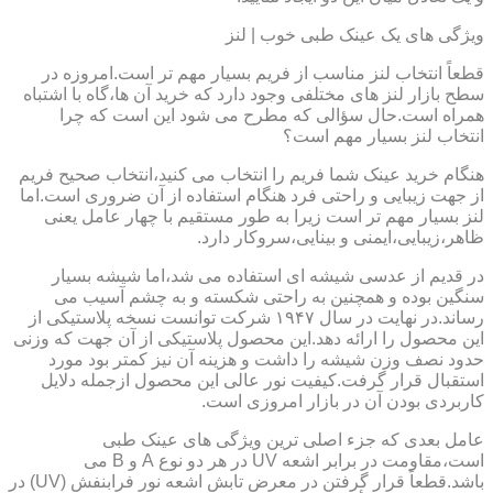
ویژگی های یک عینک طبی خوب | لنز
قطعاً انتخاب لنز مناسب از فریم بسیار مهم تر است.امروزه در
سطح بازار لنز های مختلفی وجود دارد که خرید آن ها،گاه با اشتباه
همراه است.حال سؤالی که مطرح می شود این است که چرا
انتخاب لنز بسیار مهم است؟
هنگام خرید عینک شما فریم را انتخاب می کنید،انتخاب صحیح فریم
از جهت زیبایی و راحتی فرد هنگام استفاده از آن ضروری است.اما
لنز بسیار مهم تر است زیرا به طور مستقیم با چهار عامل یعنی
ظاهر،زیبایی،ایمنی و بینایی،سروکار دارد.
در قدیم از عدسی شیشه ای استفاده می شد،اما شیشه بسیار
سنگین بوده و همچنین به راحتی شکسته و به چشم آسیب می
رساند.در نهایت در سال ۱۹۴۷ شرکت توانست نسخه پلاستیکی از
این محصول را ارائه دهد.این محصول پلاستیکی از آن جهت که وزنی
حدود نصف وزن شیشه را داشت و هزینه آن نیز کمتر بود مورد
استقبال قرار گرفت.کیفیت نور عالی این محصول ازجمله دلایل
کاربردی بودن آن در بازار امروزی است.
عامل بعدی که جزء اصلی ترین ویژگی های عینک طبی
است،مقاومت در برابر اشعه UV در هر دو نوع A و B می
باشد.قطعاً قرار گرفتن در معرض تابش اشعه نور فرابنفش (UV) در