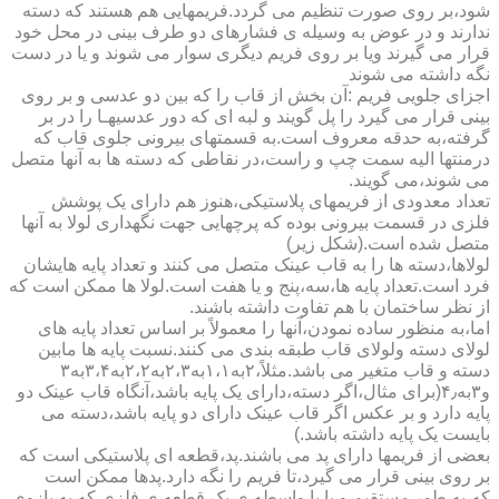
شود،بر روی صورت تنظیم می گردد.فریمهایی هم هستند که دسته
ندارند و در عوض به وسیله ی فشارهای دو طرف بینی در محل خود
قرار می گیرند ویا بر روی فریم دیگری سوار می شوند و یا در دست
نگه داشته می شوند
اجزای جلویی فریم :آن بخش از قاب را که بین دو عدسی و بر روی
بینی قرار می گیرد را پل گویند و لبه ای که دور عدسیهـا را در بر
گرفته،به حدقه معروف است.به قسمتهای بیرونی جلوی قاب که
درمنتها الیه سمت چپ و راست،در نقاطی که دسته ها به آنها متصل
می شوند،می گویند.
تعداد معدودی از فریمهای پلاستیکی،هنوز هم دارای یک پوشش
فلزی در قسمت بیرونی بوده که پرچهایی جهت نگهداری لولا به آنها
متصل شده است.(شکل زیر)
لولاها،دسته ها را به قاب عینک متصل می کنند و تعداد پایه هایشان
فرد است.تعداد پایه ها،سه،پنج و یا هفت است.لولا ها ممکن است که
از نظر ساختمان با هم تفاوت داشته باشند.
اما،به منظور ساده نمودن،آنها را معمولاً بر اساس تعداد پایه های
لولای دسته ولولای قاب طبقه بندی می کنند.نسبت پایه ها مابین
دسته و قاب متغیر می باشد.مثلاً،۲به۱،۱به۲،۳به۲،۲به۳،۴به۳
و۳به۴٫(برای مثال،اگر دسته،دارای یک پایه باشد،آنگاه قاب عینک دو
پایه دارد و بر عکس اگر قاب عینک دارای دو پایه باشد،دسته می
بایست یک پایه داشته باشد.)
بعضی از فریمها دارای پد می باشند.پد،قطعه ای پلاستیکی است که
بر روی بینی قرار می گیرد،تا فریم را نگه دارد.پدها ممکن است
که،به طور مستقیم و یا با واسطه ی یک قطعه ی فلزی که به بازوی