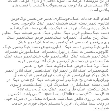
در این فروشگاه عرضه می شوند،«اصل» و دارای گواهی اصالت
کالا هستند.هدف ما،عرضه ی محصولات باکیفیت با قیمت های
واقعی است.
انجام کلیه خدمات عینک,جوشکاری،تعمیر فنر،تعمیر لولا،جوش
تیتانیوم،تعمیر دسته عینک شکسته,تعمیر عینک کائوچویی,دسته
عینک ورزشی,شکستن دسته عینک,چسباندن دسته عینک,تنظیم
دسته عینک,تنظیم فریم عینک,تنظیم عینک,تعمیر شیشه عینک,تنظیم
عینک ریبن,نمایندگی تعمیرات عینک,تعمیر فریم عینک,تعمیر عینک
ری بن,تعمیر تخصصی عینک,تعمیر دسته عینک,تعمیر عینک
طبی,عینک,تعمیر دسته عینک افتابی,تعویض دسته عینک,تعمیر عینک
کائوچویی,تعمیرات عینک در تهران,تعمیرات عینک,آموزش تعمیرات
عینک,تعمیر شیشه عینک آفتابی,تعمیر قاب عینک,تعمیر دسته عینک
شکسته,تعویض دسته عینک,تعمیر عینک آفتابی,تعمیر فریم
عینک,لولا عینک,جوش عینک,چگونه عینک خود را تعمیر
کنیم,تعمیرات عینک آنلاین,تعمیر لولا عینک,تعمیر عینک آنلاین,تعمیر
عینک مرکز تهران,تعمیر عینک غرب تهران,تعمیر عینک شمال
تهران,پاره شدن نخ عینک,در آمدن شیشه عینک,کج شدن عینک,در
آمدن دسته عینک,آبکاری عینک,رنگ کردن عینک,شست و شوی
عینک,شکستن عینک فلزی,تعمیر عینک بچه گانه,دسته Rey
Ban,دسته AO,دسته Police,دسته Chopard می باشد.با کمترین
تغییرات بر روی ظاهر عینک شما,تعمیرات مجیک برای صرفه جویی
در وقت شما مشتریان عزیز با سیستم تحویل فوری در خدمت
شماست.