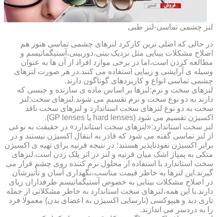
لنز چشمی تماسی-لنز طبی
در حالی که اصلی ترین کارکرد لنزهای چشمی تماسی هنوز هم
اصلاح مشکلات بینایی مثل نزدیک بینی،دوربینی،آستیگماتیسم و
مطالعه کردن است،اما در برخی موارد افراد از آن ها به عنوان
وسیله ی آرایشی و زیبایی استفاده می کنند.در هر صورت لنزهای
چشمی تماسی انواع و کاربردهای گوناگون دارند.
لنزهای سخت و نرم:لنزها بر اساس ماده ی سازنده و جنسی که
دارند به دو نوع سخت و نرم تقسیم می شوند.لنزهای سخت:لنز
سخت به دو نوع لنزهای سخت استاندارد و لنزهای سخت نافذ
اکسیژن تقسیم می شود (hard lenses یا GP lenses).
لنز سخت استاندارد:«لنزهای سخت استاندارد» در حقیقت به نوعی
از لنز تماسی گفته می شود که قادر به انتقال اکسیژن نیستند و در
برابر اکسیژن نفوذناپذیر هستند؛ در نتیجه قرنیه برای تهیه ی اکسیژن
متکی به پمپاژ اشک میان قرنیه و لنز در اثر پلک زدن است.لنزهای
سخت استاندارد با استفاده از محلول نرم کننده روی چشم قرار می
گیرند.این لنزها به خاطر قیمت مناسب،نگهداری آسان و تأثیرشان
در اصلاح مشکلات بینایی به خصوص آستیگماتیسم طرفداران زیای
دارند.با این همه،لنزهای سخت استاندارد به خاطر مشکلاتی از جمله
تاری دید و هیپوکسی (نارسایی اکسیژن به اعضای بدن) معمولا فرد
را به دردسر می اندازند.