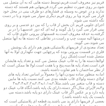
فریم نیز معروف است.فریم،توسط دسته هایی که به آن متصل می
شود،بر روی صورت تنظیم می گردد.فریمهایی هم هستند که دسته
ندارند و در عوض به وسیله ی فشارهای دو طرف بینی در محل خود
قرار می گیرند ویا بر روی فریم دیگری سوار می شوند و یا در دست
نگه داشته می شوند
اجزای جلویی فریم :آن بخش از قاب را که بین دو عدسی و بر روی
بینی قرار می گیرد را پل گویند و لبه ای که دور عدسیهـا را در بر
گرفته،به حدقه معروف است.به قسمتهای بیرونی جلوی قاب که
درمنتها الیه سمت چپ و راست،در نقاطی که دسته ها به آنها متصل
می شوند،می گویند.
تعداد معدودی از فریمهای پلاستیکی،هنوز هم دارای یک پوشش
فلزی در قسمت بیرونی بوده که پرچهایی جهت نگهداری لولا به آنها
متصل شده است.(شکل زیر)
لولاها،دسته ها را به قاب عینک متصل می کنند و تعداد پایه هایشان
فرد است.تعداد پایه ها،سه،پنج و یا هفت است.لولا ها ممکن است که
از نظر ساختمان با هم تفاوت داشته باشند.
اما،به منظور ساده نمودن،آنها را معمولاً بر اساس تعداد پایه های
لولای دسته ولولای قاب طبقه بندی می کنند.نسبت پایه ها مابین
دسته و قاب متغیر می باشد.مثلاً،۲به۱،۱به۲،۳به۲،۲به۳،۴به۳
و۳به۴٫(برای مثال،اگر دسته،دارای یک پایه باشد،آنگاه قاب عینک دو
پایه دارد و بر عکس اگر قاب عینک دارای دو پایه باشد،دسته می
بایست یک پایه داشته باشد.)
بعضی از فریمها دارای پد می باشند.پد،قطعه ای پلاستیکی است که
بر روی بینی قرار می گیرد،تا فریم را نگه دارد.پدها ممکن است