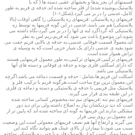
قسمتهای آن بجز پدها و بخشهای عقبی دسته ها ( که با
پلاستیک،پوشیده شده) از فلز ساخته شده اند.حدقه ی فریم به طور
کامل،عدسی را در بر می گیرد.(شکل۱-۱)
فریمهای زه پلاستیکی :فریمهای زه پلاستیکی را گاهی اوقات (بالا
پلاستیکی) هم می نامند.عدسی در این گونه فریمها به توسط زه
پلاستیکی که گرداگرد لبه ی آنها را در بر می گیرد،نگاه داشته می
شوند.این موضوع باعث می شود که فریم،ریم لس به نظر
آید.معمولاً قسمت فوقانی عدسی،به حدقه ی بالایی فریم جفت می
شود.بقیه ی عدسی دارای یک شیار جزیی است،که به وسیله ی
تراش هموار شده است.
فریمهای ترکیبی:فریمهای ترکیبی،به طور معمول فریمهایی هستند
که دارای اسکلتی فلزی بوده و حدقه ی فوقانی و دسته های آنها
پلاستیکی می باشد.
اسکلت این فریم ها،شامل : حدقه و قسمت دماغه می باشد.اگرچه
این،معمول ترین نوع ساخت است،هرگونه فریم با ترکیب فلز و
پلاستیک مثل فریمی با حدقه ی پلاستیکی و دسته و دماغه ی فلزی
در این طبقه بندی قرار می گیرند.
فریمهای نیم تنه :فریمهای نیم تنه،مخصوص کسانی ساخته شده
است که دید نزدیکشان نیاز به اصلاح داشته،ولی برای دید دور
مشکلی ندارند.این فریمها به گونه ای ساخته شده اند که پایین تر از
حد معمول،بر روی بینی قرار
می گیرند و ارتفاع آنها هم نصف فریمهای معمولی است.این وضعیت
سبب می شود،تا بیماران از بالای عینک هم بتوانند نگاه کنند.این
فریمها ممکن است که از پلاستیک،فلز و یا حتی زه پلاستیکی ساخته