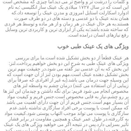
و کلمات را درشت تر و واضح تر می دید.اما چیزی که مشخص است
این است که در سال ۱۷۲۷ میلادی یک عینک ساز انگلیسی ؛به نام
ادوارد اسکارلت استایل امروزی و مدرن عینک را توسعه داد،که
همان بدنه عینک با دو عدسی و دسته های در دو طرف صورت
هستند.به هر حال عینک در هر زمان و از هر ماده و توسط هر فردی
که ساخته شده باشد؛به یکی از ابزاری ترین و کاربردی ترین وسایل
رفع نیازهای انسان درامده است.
ویژگی های یک عینک طبی خوب
هر عینک قطعاً از دو بخش تشکیل شده است.ما برای بررسی
ویژگی های عینک طبی به شرح این دو بخش خواهیم پرداخت.لنز:
این بخش که به آن عدسی نیز گفته می شود،در حقیقت مهم ترین
بخش تشکیل دهنده عینک است.مهم بودن لنز از آن جهت است که
این وسیله جهت درمان می باشد.(به غیر از افرادی که صرفاً برای
زیبایی از آن استفاده می کنند) درمان چشم به واسطه لنز های
مخصوص انجام می شود فریم: برای نگه داشتن و چیدمان این لنز ها
بر رو چشم،نیاز به قابی مخصوص است.جنس فریم و کیفیت مواد
آن بسیار مهم است.جنس فریم از آن جهت دارای اهمیت می باشد
که ممکن است با پوست برخی افراد سازگاری نداشته باشد.عدم
سازگاری با پوست می تواند موجب التهاب پوستی شود.کیفیت مواد
به کاررفته،در طول عمر عینک و همچنین مقاومت در برابر فشار
تأثیر بسزایی دارد.پس در نتیجه اگر می خواهید ویژگی های یک عینک
طبی خوب را بدانید لازم است که عدسی و فریم آن را بررسی کنید