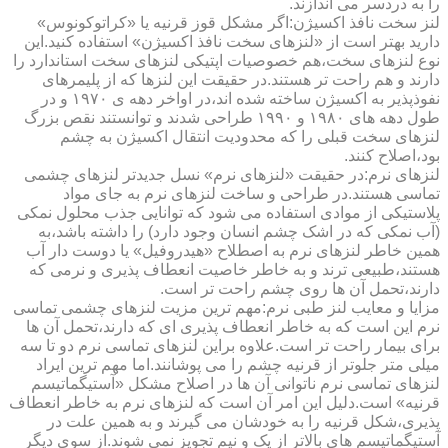
را به دردسر می اندازند.
لنز سخت نافذ اکسیژن:اگر مشکل قوز قرنیه یا «کراتوکونوس»
دارید بهتر است از «لنزهای سخت نافذ اکسیژن» استفاده کنید.این
نوع لنزهای سخت،هم خصوصیات اپتیکی لنزهای سخت استاندارد را
دارند و هم راحت تر هستند.در حقیقت این لنزها که از پلیمرهای
نفوذپذیر به اکسیژن ساخته شده اند،در اواخر دهه ی ۱۹۷۰ و در
طول دهه های ۱۹۸۰ و ۱۹۹۰ طراحی شدند و توانستند نقص بزرگ
لنزهای سخت قبلی را که محدودیت انتقال اکسیژن به چشم
بود،اصلاح کنند.
لنزهای نرم:در حقیقت «لنزهای نرم» نسل جدیدتر لنزهای چشمی
تماسی هستند.در طراحی و ساخت لنزهای نرم به جای مواد
پلاستیکی از موادی استفاده می شود که توانایی جذب محلول نمکی
(آب نمکی که در اشک چشم انسان وجود دارد) را داشته باشد،به
همین خاطر لنزهای نرم به اصطلاح «هیدروفیل» یا دوست دار آب
هستند،طبیعی ترند و به خاطر خاصیت انعطاف پذیری و نرمی که
دارند،تحمل آن ها روی چشم راحت تر است.
مزایا و معایب لنز طبی نرم:مهم ترین مزیت لنزهای چشمی تماسی
نرم این است که به خاطر انعطاف پذیری ای که دارند،تحمل آن ها
برای بیمار راحت تر است.علاوه براین لنزهای تماسی نرم دو تا سه
میلی متر جلوتر از قرنیه چشم را می پوشانند.اما مهم ترین ایراد
لنزهای تماسی نرم ناتوانی آن ها در اصلاح مشکل «آستیگماتیسم
قرنیه» است.دلیل این امر آن است که لنزهای نرم به خاطر انعطاف
پذیری،شکل قرنیه را به خودشان می گیرند و به همین علت در
آستیگماتیسم های بالاتر از یک و نیم تجویز نمی شوند.از سوی دیگر