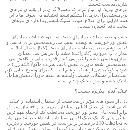
ندارند،مناسب هستند.
لنزهای توریک:این نوع لنزها که معمولاً گران تر از بقیه ی لنزهای
نرم هستند،برای درمان آستیگماتیسم استفاده می شوند اما با این
همه کارایی برای اصلاح عیوب آستیگماتیسم به اندازه ی لنزهای
سخت نافذ اکسیژن نیست.
چشم و خطرات اشعه ماورای بنفش نور خورشید اشعه ماورای
بنفش نور خورشید به پوست آسیب می زند.همچنین برای عدسی و
قرنیه چشم مضراست.اشعه ماورای بنفش (UV) احتمال ابتلا به
بیماری آب مروارید (کاتاراکت) چشم را افزایش می دهد.این
بیماری،عدسی چشم را کدر می کند و قدرت بینایی را کاهش می
دهد.همچنین اشعه ماورای بنفش باعث تخریب ماکولا (لکه زرد) می
شود.ماکولا بخشی از شبکیه چشم است که برای وضوح بینایی لازم
است.سایر مشکلات چشمی وابسته به اشعه ماورای بنفش شامل
ناخنک چشم و پیش ناخنک چشم است.
عینک آفتابی پلاریزه چیست؟
یکی از شیوه های مؤثر در محافظت از چشمان استفاده از عینک
آفتابی است.یک عینک آفتابی استاندارد می تواند از چشمان شما در
برابر اشعه های مضر نور خورشید محافظت کند.ازجمله مهم ترین
ویژگی هایی که یک عینک آفتابی استاندارد باید داشته باشد می توان
به محافظت 100 درصد در برابر اشعه فرابنفش خورشید و پلاریزه
بودن آن اشاره کرد.هردو این ویژگی ها در ساخت عینک های آفتابی