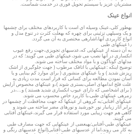
مشتریان عزیز با سیستم تحویل فوری در خدمت شماست.
انواع عینک
به­طور کلی،عینک وسیله ای است با کاربردهای مختلف برای چشمها
و یک وسیله­ی تزئینی برای چهره که به­علت کثرت در تنوع مدل و
انواع کاربردی آنها،اشاره­ی مختصری به آن می گردد.
۱٫عینکهای طبی
به آن دسته از عینکهایی که،عدسیهای تجویزی،جهت رفع عیوب
انکساری در آنها نصب می شود،عینکهای طبی می گویند؛ که در
مدلهای گوناگون و با مواد مختلف ساخته می شوند.
توضیح اینکه :عینکهایی با اتاقک مرطوب ( جهت جلوگیری از اشک
ریزش شدید ) و یا عینکهای منشوری ( برای موارد کم بینایی و یا
آسان نمودن مطالعه برای کسانی که قرار است مدت زیادی به
علت فلج اندامهای اصلی،بستری شوند )،و عینکهای مخصوص آرایش
( برای اشخاصی که دارای عیوب انکساری شدید هستند ) و…،در
زمره­ی عینکهای طبی،با کاربرد خاص محسوب می شوند.
عینکهای آفتابی:به گروهی از عینکها که جهت محافظت از چشمها در
برابر آثار زیانبار نور خورشید و نورهای مضر ساخته می شوند و
گاهی هم جهت زیبایی مورد استفاده قرار می گیرند،عینکهای آفتابی
می گویند.
عینکهای طبی-آفتابی:به­بعضی از عینکهایی که جهت مصارف طبی
به کار می روند،اما از عدسیهای طبی-آفتابی(انواع عدسیهای رنگی و