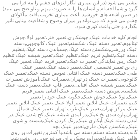
بیشتر می شود (در این بیماری انگار لنزهای چشم را مه فرا می
گیرد و شما اجسام و انسان ها را به صورت مبهم و ناواضح می بینید)
در ضمن اشعه های خورشید باعث بیماری تخریب بافت ماکولای
چشم می شوند که می تواند بر میزان وضوح و شفافیت بینایی تاثیر
بگذارد و حتی باعث کوری شود.
انجام کلیه خدمات عینک,جوشکاری،تعمیر فنر،تعمیر لولا،جوش
تیتانیوم،تعمیر دسته عینک شکسته,تعمیر عینک کائوچویی,دسته
عینک ورزشی,شکستن دسته عینک,چسباندن دسته عینک,تنظیم
دسته عینک,تنظیم فریم عینک,تنظیم عینک,تعمیر شیشه عینک,تنظیم
عینک ریبن,نمایندگی تعمیرات عینک,تعمیر فریم عینک,تعمیر عینک
ری بن,تعمیر تخصصی عینک,تعمیر دسته عینک,تعمیر عینک
طبی,عینک,تعمیر دسته عینک افتابی,تعویض دسته عینک,تعمیر عینک
کائوچویی,تعمیرات عینک در تهران,تعمیرات عینک,آموزش تعمیرات
عینک,تعمیر شیشه عینک آفتابی,تعمیر قاب عینک,تعمیر دسته عینک
شکسته,تعویض دسته عینک,تعمیر عینک آفتابی,تعمیر فریم
عینک,لولا عینک,جوش عینک,چگونه عینک خود را تعمیر
کنیم,تعمیرات عینک آنلاین,تعمیر لولا عینک,تعمیر عینک آنلاین,تعمیر
عینک مرکز تهران,تعمیر عینک غرب تهران,تعمیر عینک شمال
تهران,پاره شدن نخ عینک,در آمدن شیشه عینک,کج شدن عینک,در
آمدن دسته عینک,آبکاری عینک,رنگ کردن عینک,شست و شوی
عینک,شکستن عینک فلزی,تعمیر عینک بچه
گانه,دسته,دسته,دسته,دسته می باشد.با کمترین تغییرات بر روی
ظاهر عینک شما,تعمیرات مجیک برای صرفه جویی در وقت شما