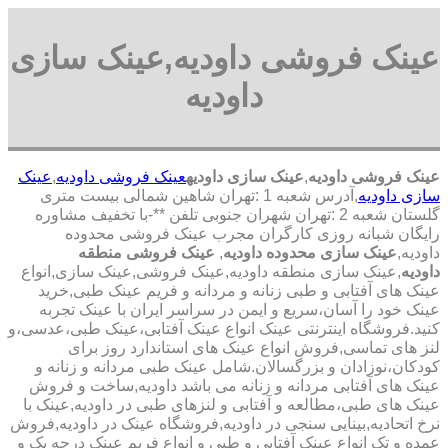
عینک فروشی داودیه,عینک سازی
داودیه
عینک فروشی داودیه
,
عینک سازی داودیه
عینک فروشی داودیه
,
عینک
سازی داودیه
,آدرس شعبه 1 :تهران شاهین شمالی بیست متری
گلستان شعبه 2 :تهران شهران جنوبی تلفن **-با تخفیف مشاوره
رایگان شبانه روزی کارگران مجرب عینک فروشی محدوده
داودیه,
عینک سازی محدوده داودیه
,
عینک فروشی منطقه
داودیه
,عینک سازی منطقه داودیه,عینک فروشی,عینک سازی,انواع
عینک های آفتابی و طبی زنانه و مردانه و فریم عینک طبی,خرید
عینک خود را آسان،سریع و ایمن در سراسر ایران با عینک تجربه
کنید.فروشگاه اینترنتی عینک انواع عینک آفتابی،عینک طبی،عدسی،و
لنز های تماسی,فروش انواع عینک های استاندارد روز برای
کودکان،نوزادان و بزرگسالان.شامل عینک طبی مردانه و زنانه و
عینک های آفتابی مردانه و زنانه می باشد داودیه,ساخت و فروش
عینک های طبی،مطالعه و آفتابی و لنزهای طبی در داودیه,عینک با
نرخ اتحادیه,بینایی سنجی در داودیه,فروشگاه عینک در داودیه,فروش
عمده و تک انواع عینک آفتابی و طبی و انواع فریم عینک درجه یک و