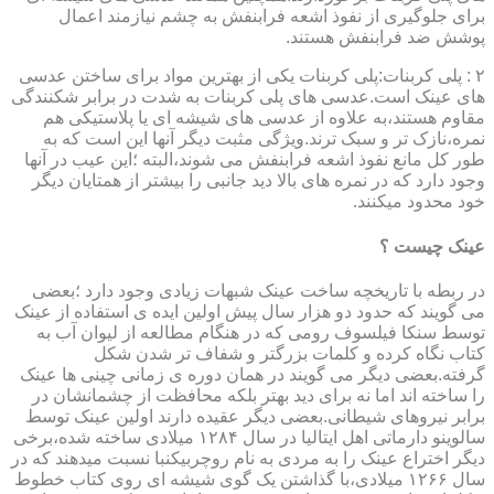
برای جلوگیری از نفوذ اشعه فرابنفش به چشم نیازمند اعمال
پوشش ضد فرابنفش هستند.
۲ : پلی کربنات:پلی کربنات یکی از بهترین مواد برای ساختن عدسی
های عینک است.عدسی های پلی کربنات به شدت در برابر شکنندگی
مقاوم هستند،به علاوه از عدسی های شیشه ای یا پلاستیکی هم
نمره،نازک تر و سبک ترند.ویژگی مثبت دیگر آنها این است که به
طور کل مانع نفوذ اشعه فرابنفش می شوند،البته ؛این عیب در آنها
وجود دارد که در نمره های بالا دید جانبی را بیشتر از همتایان دیگر
خود محدود میکنند.
عینک چیست ؟
در ربطه با تاریخچه ساخت عینک شبهات زیادی وجود دارد ؛بعضی
می گویند که حدود دو هزار سال پیش اولین ایده ی استفاده از عینک
توسط سنکا فیلسوف رومی که در هنگام مطالعه از لیوان آب به
کتاب نگاه کرده و کلمات بزرگتر و شفاف تر شدن شکل
گرفته.بعضی دیگر می گویند در همان دوره ی زمانی چینی ها عینک
را ساخته اند اما نه برای دید بهتر بلکه محافظت از چشمانشان در
برابر نیروهای شیطانی.بعضی دیگر عقیده دارند اولین عینک توسط
سالوینو دارماتی اهل ایتالیا در سال ۱۲۸۴ میلادی ساخته شده،برخی
دیگر اختراع عینک را به مردی به نام روچربیکنبا نسبت میدهند که در
سال ۱۲۶۶ میلادی،با گذاشتن یک گوی شیشه ای روی کتاب خطوط