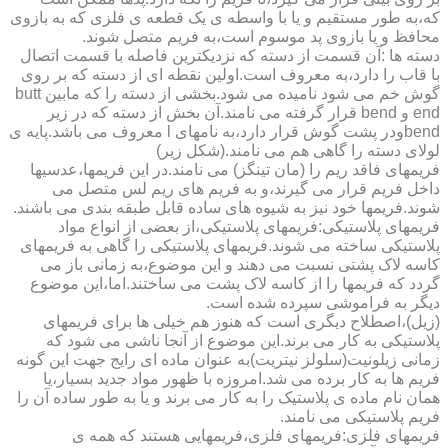
که،به طور مستقیم و یا با واسطه ی یک قطعه ی فلزی که به بازوی
محافظ و یا بازوی پد موسوم است،به فریم متصل شوند.
دسته ها :آن قسمت از دسته که نزدیکترین فاصله با قسمت اتصال
با قاب را دارد،به معروف است.اولین نقطه ای از دسته که بر روی
گوش خم می شود نامیده می شود.بخشی از دسته را که مابین butt
end و bend قرار گرفته می نامند.آن بخش از دسته که در زیر
bendودر پشت گوش قرار دارد،به نامهای l معروف می باشد.پایه ی
لولای دسته را گاهی هم می نامند.(شکل زیر)
فریمهای فاقد ریم را (مان تینگز) می نامند.در این فریمها،عدسیها
داخل فریم قرار می گیرند،و به فریم های ریم لس متصل می
شوند.فریمها خود نیز به شیوه های ساده قابل طبقه بندی می باشند.
فریمهای پلاستیکی:فریمهای پلاستیکی،از بعضی از انواع مواد
پلاستیکی ساخته می شوند.فریمهای پلاستیکی را گاهی به فریمهای
کاسه لاک پشتی نسبت می دهند و این موضوع،به زمانی باز می
گردد که فریمها را از کاسه لاک پشت می ساختند.اما،این موضوع
دیگر به فراموشی سپرده شده است.
(زیل)،اصطلاح دیگری است که هنوز هم خیلی ها برای فریمهای
پلاستیکی به کار می برند.این موضوع از آنجا ناشی می شود که
زمانی زیلونیت(سلولز نیتریت)به عنوان ماده ای رایج جهت این گونه
فریم ها به کار برده می شد.امروزه با ظهور مواد جدید بسیار،یا
همان نام ماده ی پلاستیک را به کار می برند و یا به طور ساده آن را
فریم پلاستیکی می نامند.
فریمهای فلزی:فریمهای فلزی،فریمهایی هستند که همه ی