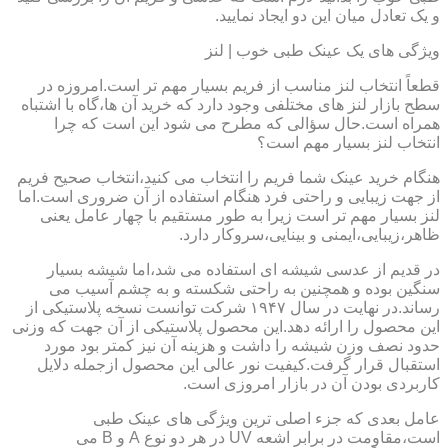
و یک تعادل میان این دو ایجاد نمایید.
ویژگی های یک عینک طبی خوب | لنز
قطعاً انتخاب لنز مناسب از فریم بسیار مهم تر است.امروزه در
سطح بازار لنز های مختلفی وجود دارد که خرید آن ها،گاه با اشتباه
همراه است.حال سؤالی که مطرح می شود این است که چرا
انتخاب لنز بسیار مهم است؟
هنگام خرید عینک شما فریم را انتخاب می کنید،انتخاب صحیح فریم
از جهت زیبایی و راحتی فرد هنگام استفاده از آن ضروری است.اما
لنز بسیار مهم تر است زیرا به طور مستقیم با چهار عامل یعنی
ظاهر،زیبایی،ایمنی و بینایی،سروکار دارد.
در قدیم از عدسی شیشه ای استفاده می شد،اما شیشه بسیار
سنگین بوده و همچنین به راحتی شکسته و به چشم آسیب می
رساند.در نهایت در سال ۱۹۴۷ شرکت توانست نسخه پلاستیکی از
این محصول را ارائه دهد.این محصول پلاستیکی از آن جهت که وزنی
حدود نصف وزن شیشه را داشت و هزینه آن نیز کمتر بود مورد
استقبال قرار گرفت.کیفیت نور عالی این محصول ازجمله دلایل
کاربردی بودن آن در بازار امروزی است.
عامل بعدی که جزء اصلی ترین ویژگی های عینک طبی
است،مقاومت در برابر اشعه UV در هر دو نوع A و B می