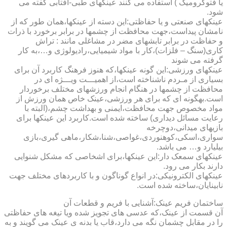
یا فتوکرومیک ) استفاده می کنند عینکهای طبی-آفتابی گفته می
شود.
عینکهای صنعتی و یا حفاظتی:این دسته از عینکها،همان طور که از
نامشان پیداست،جهت محافظت از چشمها در برابر برخورد با ذرات
و حفاظت در برابر تابشهای مضر در مشاغلی مانند : تراش
کاری(سنگ – فلزات)،کار با مواد شیمیایی،رادیولوژی و…،به کار
گرفته می شوند
عینکهای ورزشی:این گونه عینکها،که هنوز فرهنگ کاربرد آن برای
بسیاری از مـردم ناشناخته است،از اهمیـــت ویـــژه ای در
محافظت از چشمها در هنگام انجام ورزشهای مختلف برخوردار
است.به­گونه ای که برای هر ورزشی،عینک خاص همان ورزش از
مواد مخصوص جهت محافظت،ایمنی و بهداشت چشم،(البته با
رعایت مسائل دیداری) ساخته شده است.کاربرد این عینکها برای
بازیهای میدانی،دوچرخه
سواری،اسکی،کوهنوردی،غواصی،شنا،شکار،ماهی گیری،بازی
بیلیارد و… می باشد.
عینکهای سمعک دار:این عینکها،برای اشخاصی که مشکل شنوایی
دارند بکار می رود.
عینکهای الکترونیکی:در انواع گوناگون و با کاربردهای مختلف جهت
نابینایان،ساخته شده است.
ساختمان فریم عینک:آشنایی با فریم و قطعات آن
آن قسمت از عینک،که عدسی های تجویز شده ویا تیغه های حفاظتی
را در مقابل چشمان نگه می دارد،قاب یا بدنه ی عینک می گویند و به