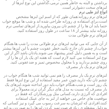
برداشتن و البته به خاطر همین نرمی،گذاشتن این نوع لنزها از
لنزهای سخت دشوارتر است.
انواع لنز طبی نرم
لنزهای نرم روزانه:همان طور که از اسم این لنزها مشخص
است،برای استفاده ی روزانه طراحی شده اند و شب ها موقع خواب
حتما باید آن ها را از چشم تان بیرون بیاورید.از لنزهای تماسی نرم
روزانه نباید بیشتر از ۱۸ ساعت در طول روز استفاده کنید.
لنزهای نرم طولانی مدت
از آن جایی که می توانید لنزهای نرم طولانی مدت را شب ها،هنگام
خواب،از چشم تان خارج نکنید،خطر عفونت چشم با این لنزها بیشتر
است و به همین دلیل کمتر پیشنهاد می شوند.یادتان باشد اگر از این
نوع لنز استفاده می کنید لازم است که هفته ای یک بار آن ها را از
روی چشم بردارید و با محلول مخصوص تمیز و ضدعفونی کنید.
لنزهای نرم یک بار مصرف
لنزهای نرم یک بار مصرف را هم نمی توانید شب ها هنگام خواب در
چشم تان نگه دارید،چون عمر مفید استفاده از این نوع لنزها فقط
یک روز است و شب،هنگام خواب،باید دور انداخته شوند.لنزهای یک
بار مصرف که نسبت به مدل های دیگر گران ترند،معمولاً برای
افرادی که آلرژی دارند،کسانی مثل ورزشکاران که فقط در
موقعیت های خاص می خواهند از لنز به جای عینک استفاده
کنند،افرادی که لنزشان به سرعت رسوب می گیرد و نیز کسانی که
به دلیل مشغله ی زیاد فرصت تمیز کردن لنزها را به صورت روزانه