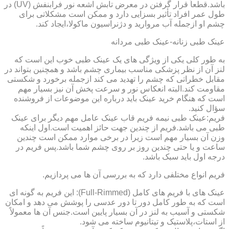
باشد.قطعاً قرار گرفتن در معرض تابش اشعه نور فرابنفش (UV) در
طول عمر افراد تأثیر بسزایی دارد و ممکن است مشکلاتی برای
چشم او ازجمله آب مروارید و دژنراسیون ماکولا،ایجاد کند.
عینک طبی زنانه-عینک طبی مردانه
به طور کلی یکی از ویژگی های یک عینک طبی خوب این است که
لنز آن از نظر پزشکی مناسب بیماری چشم باشد و همچنین بتواند در
مقابل خطراتی که چشم را تهدید می کند ازجمله برخورد و شکستی
مقاومت کند.البته انعکاس نور و سرعت پخش آن نیز بسیار مهم
است که هنگام خرید عینک باید درباره این موضوعات از فروشنده
سؤال کنید.
فریم:عینک طبی نیمه فریم قاب عینک عامل مهم دیگر برای عینک
طبی می باشد.فریم از چندین جهت حائز اهمیت است.اول اینکه
وزن آن بسیار مهم است زیرا در برخی موارد ممکن است چندین
ساعت و یا حتی چندین روز بر روی چشم شما باشد.پس فریم در
درجه اول باید سبک باشد.
فریم انواع مختلفی دارد که به بررسی آن ها می پردازیم.
عینک های با فریم های کامل (Full-Rimmed): این فریم به گونه ای
است که به طور کامل دور تا دور عدسی را پوشش می دهد و امکان
شکستی و آسیب به لنز در آن بسیار پایین است.جنس آن ها معمولاً
از استات،پلاستیک و تیتانیوم ساخته می شود.