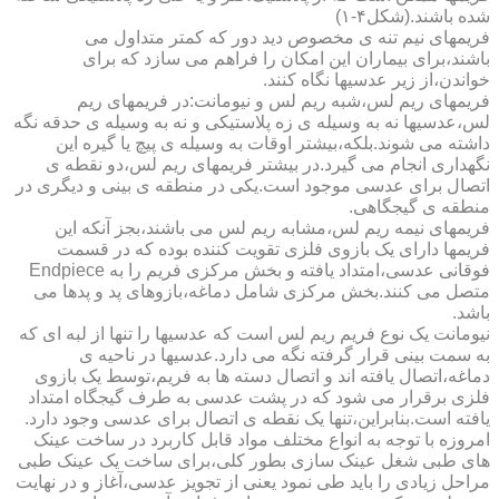
شده باشند.(شکل۴-۱)
فریمهای نیم تنه ی مخصوص دید دور که کمتر متداول می
باشند،برای بیماران این امکان را فراهم می سازد که برای
خواندن،از زیر عدسیها نگاه کنند.
فریمهای ریم لس،شبه ریم لس و نیومانت:در فریمهای ریم
لس،عدسیها نه به وسیله ی زه پلاستیکی و نه به وسیله ی حدقه نگه
داشته می شوند.بلکه،بیشتر اوقات به وسیله ی پیچ یا گیره این
نگهداری انجام می گیرد.در بیشتر فریمهای ریم لس،دو نقطه ی
اتصال برای عدسی موجود است.یکی در منطقه ی بینی و دیگری در
منطقه ی گیجگاهی.
فریمهای نیمه ریم لس،مشابه ریم لس می باشند،بجز آنکه این
فریمها دارای یک بازوی فلزی تقویت کننده بوده که در قسمت
فوقانی عدسی،امتداد یافته و بخش مرکزی فریم را به Endpiece
متصل می کنند.بخش مرکزی شامل دماغه،بازوهای پد و پدها می
باشد.
نیومانت یک نوع فریم ریم لس است که عدسیها را تنها از لبه ای که
به سمت بینی قرار گرفته نگه می دارد.عدسیها در ناحیه ی
دماغه،اتصال یافته اند و اتصال دسته ها به فریم،توسط یک بازوی
فلزی برقرار می شود که در پشت عدسی به طرف گیجگاه امتداد
یافته است.بنابراین،تنها یک نقطه ی اتصال برای عدسی وجود دارد.
امروزه با توجه به انواع مختلف مواد قابل کاربرد در ساخت عینک
های طبی شغل عینک سازی بطور کلی،برای ساخت یک عینک طبی
مراحل زیادی را باید طی نمود یعنی از تجویز عدسی،آغاز و در نهایت