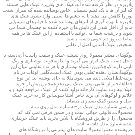
پلاریزه در نظر گرفته شده اند.عینک های پلاریزه عینک هایی هستند
که لنز آن ها با یک فیلم شیمیایی خاص پوشانده شده که میزان شدت
نور را کاهش می دهند تا به چشم ها آسیبی وارد نشود.عینک های
پلاریزه با بهره گیری از لنزهای پوشانده شده با فیلترهای شیمیایی
مانع از داخل شدن این تابش های خیره کننده به چشمان شما می
شوند و درنتیجه شما می توانید با استفاده از این عینک ها در همه
ساعات روز دید خوبی داشته باشید.
تشخیص عینک آفتابی اصل از تقلبی
لوگوهای معتبر معمولا روی شیشه عینک و سمت راست آن،دسته یا
داخل دسته عینک قرار می گیرند و اندازه،فونت نوشتاری و رنگ
ثابتی دارند.کوچکترین اشتباه نوشتاری یا هر نوع تفاوتی میان این
لوگوها،نشان دهنده تقلبی بودن عینک است.گاهی اوقات در نام
برند،غلط املایی دیده می شود.مثلا به جای نوشته اند:.این نوع
خطاها،خبر از تقلبی بودن عینک می دهد.همچنین پیش از خرید
عینک،به وب سایت کارخانه تولید کننده آن عینک مراجعه کنید و با
علائم و لوگوهای آن برند خاص آشنا شوید.این کار به خرید عینک
اصل و معتبر،کمک بسیاری مینماید.
بررسی شماره مدل عینک درج شماره مدل روی تمام
محصولات،قانونی جهانی است و در ضمن فرقی نمی کند که
محصول را از طریق فروشگاه یا آنلاین بخرید.باید عینک خریداری
شده،شماره مدل داشته باشد.
فروشنده معتبر:معمولا سایت های اینترنتی یا فروشگاه های