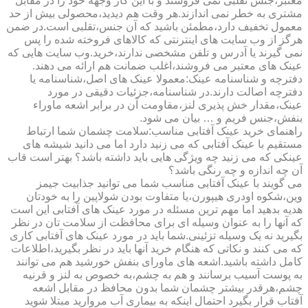
معتبر،جنس تقلبی نمی فروشند و با این کار وجهه خود را در مقابل
مشتری به خطر نمی اندازند.هر وقت هم دیدید،محصولی بیش از حد
معمول تخفیف دارد،مطمئن باشید که آن جنس،تقلبی است.در ضمن
هرگز از وب سایت های اینترنتی که کالاهای فروخته شده را پس
نمی گیرند یا آدرس و تلفن مشخصی ندارند،خرید.وب سایت هایی که
عینک های معتبر می فروشند،اغلب ضمانت هم ارائه می دهند.
دفترچه و شناسنامه عینک:معمولا عینک های اصل،شناسنامه یا
دفترچه اصالت دارند.در شناسنامه،جزئیات دقیقی در مورد
عینک،مقدار خش پذیری لنز،مقاومت آن در برابر اشعه ماوراء
بنفش،جنس فریم و … بیان می شود.
راهنمای خرید عینک آفتابی مناسب:سلامت چشمان شما ارتباط
مستقیم با عینک آفتابی که می زنید دارد اما می دانید شیشه های
عینکی که می زنید چه ویژگی هایی باید داشته باشد؟ بهتر است قاب
آن چه اندازه و چه رنگی باشد؟
می گویند با عینک آفتابی مناسب شما می توانید جذابیت جیمز
وین،شکوه اودری هیپورن،یا متفاوت بودن شولاپین را به خودتان
هدیه بدهید اما مهم ترین مسئله در مورد عینک های آفتابی این است
که آنها را به عنوان وسیله ای برای محافظت از سلامت تان در نظر
بگیرید نه یک وسیله تزئینی.شما باید در مورد عینک های آفتابی کاری
که می کنند و نکاتی که هنگام خرید آنها باید در نظر بگیرید،اطلاعات
کامل داشته باشید.اشعه های ماورای بنفش خورشید هم می توانند
به پوست آسیب برسانند و هم به چشم،به خصوص به لنز و قرنیه
چشم،هرقدر بیشتر چشمان شما بدون محافظ در مقابل اشعه
آفتاب قرار بگیرد احتمال اینکه به بیماری آب مروارید مبتلا شوید