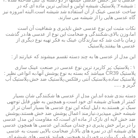
: شیشه۲: پلاستیک شیشه اولین و ابندایی ترین ماده ای که در
ساخت عدسی عینک از آن استفاده شد شیشه است.البته امروزه نیز
گاه عدسی هایی را از شیشه می سازند.
نکات مثبت این نوع عدسی خش ناپذیری و شفافیت آن است
اما،وزن بالای،شکنندگی و ضخامت این نوع از عدسی ها،در گذشت
زمان باعث شد که سازندگان عینک به فکر تهیه نوع دیگری از
عدسی ها بیفتند.پلاستیک
این مدل از عدسی ها به چند دسته تقسم میشوند که عبارتند از :
۱ : پلاستیک :پر کاربرد ترین نوع عدسی در صنعت عینک سازی
پلاستیک CR39 میباشد که بسته به نوع پوشش آنها،به انواعی نظیر :
پلاستیک ساده،پلاستیک آنتی رفلکس،پلاستیک ضد خش،پلاستیک آب
گریز و …..
دسته بندی شده اند.این مدل از عدسی ها شکنندگی شان بسیار
کمتر از همتای شیشه ای خود است،و همچنین به طور قابل توجهی
سبک تر هستند.به دلیل اینکه این نوع عدسی ها بسیار آسان تر از
شیشه خش میپذیرد،نیازمند اعمال پوشش ضد خش هستند،پوشش
ضد خش لایه ای نازک از ماده ای است،که مقاومت این مدل عدسی
را در برابر خش پذیری دو چندان میکند.این عدسی ها همچون عدسی
های شیشه ای در نمره های بالا،از ضخامت بالایی نسبت به عدسی
های پلی کربنات برخوردارند.همچنین همانند عدسی های شیشه ای