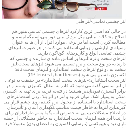
لنز چشمی تماسی-لنز طبی
در حالی که اصلی ترین کارکرد لنزهای چشمی تماسی هنوز هم
اصلاح مشکلات بینایی مثل نزدیک بینی،دوربینی،آستیگماتیسم و
مطالعه کردن است،اما در برخی موارد افراد از آن ها به عنوان
وسیله ی آرایشی و زیبایی استفاده می کنند.در هر صورت لنزهای
چشمی تماسی انواع و کاربردهای گوناگون دارند.
لنزهای سخت و نرم:لنزها بر اساس ماده ی سازنده و جنسی که
دارند به دو نوع سخت و نرم تقسیم می شوند.لنزهای سخت:لنز
سخت به دو نوع لنزهای سخت استاندارد و لنزهای سخت نافذ
اکسیژن تقسیم می شود (hard lenses یا GP lenses).
لنز سخت استاندارد:«لنزهای سخت استاندارد» در حقیقت به نوعی
از لنز تماسی گفته می شود که قادر به انتقال اکسیژن نیستند و در
برابر اکسیژن نفوذناپذیر هستند؛ در نتیجه قرنیه برای تهیه ی اکسیژن
متکی به پمپاژ اشک میان قرنیه و لنز در اثر پلک زدن است.لنزهای
سخت استاندارد با استفاده از محلول نرم کننده روی چشم قرار می
گیرند.این لنزها به خاطر قیمت مناسب،نگهداری آسان و تأثیرشان
در اصلاح مشکلات بینایی به خصوص آستیگماتیسم طرفداران زیای
دارند.با این همه،لنزهای سخت استاندارد به خاطر مشکلاتی از جمله
تاری دید و هیپوکسی (نارسایی اکسیژن به اعضای بدن) معمولا فرد