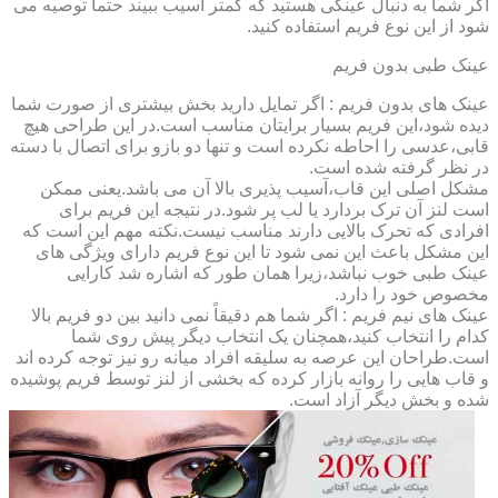
اگر شما به دنبال عینکی هستید که کمتر آسیب ببیند حتماً توصیه می
شود از این نوع فریم استفاده کنید.
عینک طبی بدون فریم
عینک های بدون فریم : اگر تمایل دارید بخش بیشتری از صورت شما
دیده شود،این فریم بسیار برایتان مناسب است.در این طراحی هیچ
قابی،عدسی را احاطه نکرده است و تنها دو بازو برای اتصال با دسته
در نظر گرفته شده است.
مشکل اصلی این قاب،آسیب پذیری بالا آن می باشد.یعنی ممکن
است لنز آن ترک بردارد یا لب پر شود.در نتیجه این فریم برای
افرادی که تحرک بالایی دارند مناسب نیست.نکته مهم این است که
این مشکل باعث این نمی شود تا این نوع فریم دارای ویژگی های
عینک طبی خوب نباشد،زیرا همان طور که اشاره شد کارایی
مخصوص خود را دارد.
عینک های نیم فریم : اگر شما هم دقیقاً نمی دانید بین دو فریم بالا
کدام را انتخاب کنید،همچنان یک انتخاب دیگر پیش روی شما
است.طراحان این عرصه به سلیقه افراد میانه رو نیز توجه کرده اند
و قاب هایی را روانه بازار کرده که بخشی از لنز توسط فریم پوشیده
شده و بخش دیگر آزاد است.