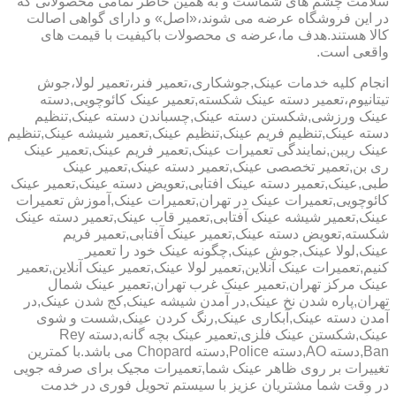
سلامت چشم های شماست و به همین خاطر تمامی محصولاتی که
در این فروشگاه عرضه می شوند،«اصل» و دارای گواهی اصالت
کالا هستند.هدف ما،عرضه ی محصولات باکیفیت با قیمت های
واقعی است.
انجام کلیه خدمات عینک,جوشکاری،تعمیر فنر،تعمیر لولا،جوش
تیتانیوم،تعمیر دسته عینک شکسته,تعمیر عینک کائوچویی,دسته
عینک ورزشی,شکستن دسته عینک,چسباندن دسته عینک,تنظیم
دسته عینک,تنظیم فریم عینک,تنظیم عینک,تعمیر شیشه عینک,تنظیم
عینک ریبن,نمایندگی تعمیرات عینک,تعمیر فریم عینک,تعمیر عینک
ری بن,تعمیر تخصصی عینک,تعمیر دسته عینک,تعمیر عینک
طبی,عینک,تعمیر دسته عینک افتابی,تعویض دسته عینک,تعمیر عینک
کائوچویی,تعمیرات عینک در تهران,تعمیرات عینک,آموزش تعمیرات
عینک,تعمیر شیشه عینک آفتابی,تعمیر قاب عینک,تعمیر دسته عینک
شکسته,تعویض دسته عینک,تعمیر عینک آفتابی,تعمیر فریم
عینک,لولا عینک,جوش عینک,چگونه عینک خود را تعمیر
کنیم,تعمیرات عینک آنلاین,تعمیر لولا عینک,تعمیر عینک آنلاین,تعمیر
عینک مرکز تهران,تعمیر عینک غرب تهران,تعمیر عینک شمال
تهران,پاره شدن نخ عینک,در آمدن شیشه عینک,کج شدن عینک,در
آمدن دسته عینک,آبکاری عینک,رنگ کردن عینک,شست و شوی
عینک,شکستن عینک فلزی,تعمیر عینک بچه گانه,دسته Rey
Ban,دسته AO,دسته Police,دسته Chopard می باشد.با کمترین
تغییرات بر روی ظاهر عینک شما,تعمیرات مجیک برای صرفه جویی
در وقت شما مشتریان عزیز با سیستم تحویل فوری در خدمت