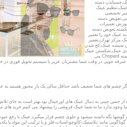
ک,چسباندن دسته
ینک,تنظیم عینک
عمیر تخصصی
ابی,تعویض دسته
آموزش تعمیرات
شکسته,تعویض دسته
ه عینک خود را تعمیر
ینک مرکز تهران,تعمیر
دن شیشه عینک,کج شدن
وی عینک,شکستن عینک
فلزی,تعمیر عینک بچه گانه,دسته Rey Ban,دسته AO,دسته Police,دسته Chopard می
ای صرفه جویی در وقت شما مشتریان عزیز با سیستم تحویل فوری در
گر چشم های شما ضعیف باشد حداقل سالی یک بار مجبور هستید به عین
از جنس چینی به دنبال عینک های اورجینال بود.بهتر است به جای تلا
شما وجود ندارد ما به شما عینک فروشی را پیشنهاد می کنیم خرید های م
شها نگه داشته میشود و جلوی چشم قرار میگیرد.عینک با رفع عیوب ان
 گوناگونی مانند :پلاستیک،کائوچو،استات،فلز و یا ترکیب این مواد با ی