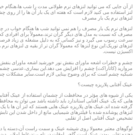
از آن جایی که می توانید لنزهای نرم طولانی مدت را شب ها،هنگام خو
لنز استفاده می کنید لازم است که هفته ای یک بار آن ها را از روی 
لنزهای نرم یک بار مصرف
لنزهای نرم یک بار مصرف را هم نمی توانید شب ها هنگام خواب در چشم
مصرف که نسبت به مدل های دیگر گران ترند،معمولاً برای افرادی که
سرعت رسوب می گیرد و نیز کسانی که به دلیل مشغله ی زیاد فرصت ت
لنزهای توریک:این نوع لنزها که معمولاً گران تر از بقیه ی لنزهای نر
اکسیژن نیست.
مروارید (کاتاراکت) چشم را افزایش می دهد.این بیماری،عدسی چشم ر
شبکیه چشم است که برای وضوح بینایی لازم است.سایر مشکلات چش
عینک آفتابی پلاریزه چیست؟
یکی از شیوه های مؤثر در محافظت از چشمان استفاده از عینک آفتاب
گرفته شده اند.عینک های پلاریزه عینک هایی هستند که لنز آن ها با ی
لنزهای پوشانده شده با فیلترهای شیمیایی مانع از داخل شدن این تابش
تشخیص عینک آفتابی اصل از تقلبی
لوگوهای معتبر معمولا روی شیشه عینک و سمت راست آن،دسته یا داخل 
دهنده تقلبی بودن عینک است.گاهی اوقات در نام برند،غلط املایی دیده