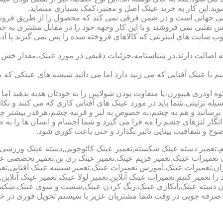
شوید.این کار به خرید عینک اصل و معتبر،کمک بسیاری مینماید.
هانی است و در ضمن فرقی نمی کند که محصول را از طریق فروشگاه ی
س تقلبی نمی فروشند و با این کار وجهه خود را در مقابل مشتری به 
 سایت های اینترنتی که کالاهای فروخته شده را پس نمی گیرند یا 
ه اصالت دارند.در شناسنامه،جزئیات دقیقی در مورد عینک،مقدار خش 
ا عینک آفتابی که می زنید دارد اما می دانید شیشه های عینکی که می
 اودری هیپورن،یا متفاوت بودن شولاپین را به خودتان هدیه بدهید اما م
ه تزئینی.شما باید در مورد عینک های آفتابی کاری که می کنند و نکاتی
برسانند و هم به چشم،به خصوص به لنز و قرنیه چشم،هرقدر بیشتر چش
ری انگار لنزهای چشم را مه فرا می گیرد و شما اجسام و انسان ها را 
ح و شفافیت بینایی تاثیر بگذارد و حتی باعث کوری شود.
نیوم،تعمیر دسته عینک شکسته,تعمیر عینک کائوچویی,دسته عینک ورزش
ی تعمیرات عینک,تعمیر فریم عینک,تعمیر عینک ری بن,تعمیر تخصصی ع
هران,تعمیرات عینک,آموزش تعمیرات عینک,تعمیر شیشه عینک آفتابی,ت
ا تعمیر کنیم,تعمیرات عینک آنلاین,تعمیر لولا عینک,تعمیر عینک آنلای
دن دسته عینک,آبکاری عینک,رنگ کردن عینک,شست و شوی عینک,شکستن
ای صرفه جویی در وقت شما مشتریان عزیز با سیستم تحویل فوری در