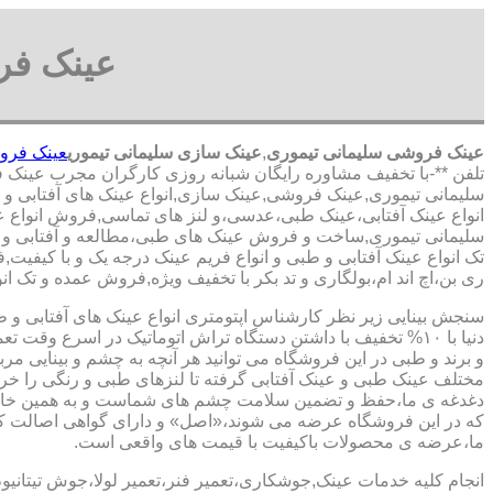
عینک فر
عینک فروشی سلیمانی تیموری
,
عینک سازی سلیمانی تیموری
عینک فرو
تلفن **-با تخفیف مشاوره رایگان شبانه روزی کارگران مجرب عینک 
سلیمانی تیموری,عینک فروشی,عینک سازی,انواع عینک های آفتابی و طب
انواع عینک آفتابی،عینک طبی،عدسی،و لنز های تماسی,فروش انواع عینک
سلیمانی تیموری,ساخت و فروش عینک های طبی،مطالعه و آفتابی و لن
تک انواع عینک آفتابی و طبی و انواع فریم عینک درجه یک و با کیفیت,
ری بن،اچ اند ام،بولگاری و تد بکر با تخفیف ویژه,فروش عمده و تک ان
سنجش بینایی زیر نظر کارشناس
اپتومتری انواع عینک های آفتابی و 
دنیا با ۱۰% تخفیف با داشتن دستگاه تراش اتوماتیک در اسرع وقت 
و برند و طبی در این فروشگاه می توانید هر آنچه به چشم و بینایی مر
مختلف عینک طبی و عینک آفتابی گرفته تا لنزهای طبی و رنگی را خری
دغدغه ی ما،حفظ و تضمین سلامت چشم های شماست و به همین خا
که در این فروشگاه عرضه می شوند،«اصل» و دارای گواهی اصالت کا
ما،عرضه ی محصولات باکیفیت با قیمت های واقعی است.
انجام کلیه خدمات عینک,جوشکاری،تعمیر فنر،تعمیر لولا،جوش تیتانیو