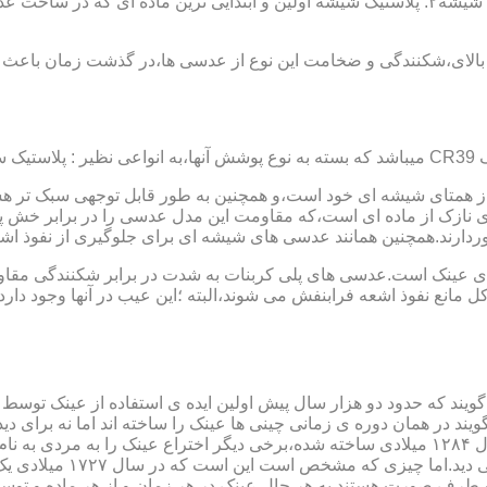
عدسی یا لنز :جنس عدسی عینکها از دو دسته ی کلی ساخته شده :۱ : شیشه۲: پلاستیک شیشه اولین و 
الای،شکنندگی و ضخامت این نوع از عدسی ها،در گذشت زمان باعث شد
ز همتای شیشه ای خود است،و همچنین به طور قابل توجهی سبک تر هست
نازک از ماده ای است،که مقاومت این مدل عدسی را در برابر خش پ
خوردارند.همچنین همانند عدسی های شیشه ای برای جلوگیری از نفوذ 
 های عینک است.عدسی های پلی کربنات به شدت در برابر شکنندگی مقاو
مانع نفوذ اشعه فرابنفش می شوند،البته ؛این عیب در آنها وجود دارد که
یند که حدود دو هزار سال پیش اولین ایده ی استفاده از عینک توسط 
 در همان دوره ی زمانی چینی ها عینک را ساخته اند اما نه برای دی
گوی شیشه ای روی کتاب خط
و طرف صورت هستند.به هر حال عینک در هر زمان و از هر ماده و توسط