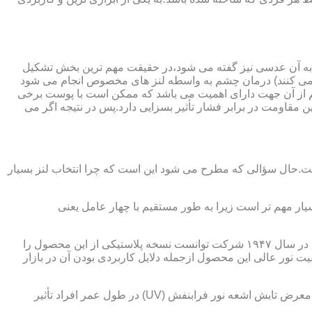
 به آن عدسی نیز گفته می شود،در حقیقت مهم ترین بخش تشکیل
ده می کنند) درمان چشم به واسطه لنز های مخصوص انجام می شود
م از آن جهت دارای اهمیت می باشد که ممکن است با پوست برخی
مقاومت در برابر فشار تأثیر بسزایی دارد.پس در نتیجه اگر می
 است.حال سؤالی که مطرح می شود این است که چرا انتخاب لنز بسیار
یار مهم تر است زیرا به طور مستقیم با چهار عامل یعنی
در قدیم از عدسی شیشه ای استفاده می شد،اما شیشه بسیار سنگین بوده و همچنین به راحتی شکسته و به چشم آسیب می رساند.در نهایت در سال ۱۹۴۷ شرکت توانست نسخه پلاستیکی از این محصول را
 نور عالی این محصول ازجمله دلایل کاربردی بودن آن در بازار
عامل بعدی که جزء اصلی ترین ویژگی های عینک طبی است،مقاومت در برابر اشعه UV در هر دو نوع A و B می باشد.قطعاً قرار گرفتن در معرض تابش اشعه نور فرابنفش (UV) در طول عمر افراد تأثیر