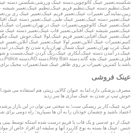
شکسته,تعمیر عینک کائوچویی,دسته عینک ورزشی,شکستن دسته عین
عینک,تنظیم دسته عینک,تنظیم فریم عینک,تنظیم عینک,تعمیر شیشه ع
ریبن,نمایندگی تعمیرات عینک,تعمیر فریم عینک,تعمیر عینک ری بن,ت
عینک,تعمیر دسته عینک,تعمیر عینک طبی,عینک,تعمیر دسته عینک افت
عینک,تعمیر عینک کائوچویی,تعمیرات عینک در تهران,تعمیرات عینک,
عینک,تعمیر شیشه عینک آفتابی,تعمیر قاب عینک,تعمیر دسته عینک 
عینک,تعمیر عینک آفتابی,تعمیر فریم عینک,لولا عینک,جوش عینک,چگون
کنیم,تعمیرات عینک آنلاین,تعمیر لولا عینک,تعمیر عینک آنلاین,تعمیر ع
عینک غرب تهران,تعمیر عینک شمال تهران,پاره شدن نخ عینک,در آم
عینک,در آمدن دسته عینک,آبکاری عینک,رنگ کردن عینک,شست و ش
باشد.با کمترین تغییرات بر روی ظاهر عینک شما,تعمیرات مجیک بر
عینک فروشی
مصرف پزشکی دارد،اما به عنوان کالایی زینتی هم استفاده می شود.ا
خوش تیپ تر شدن به عینک سازی ها سر زدید
خرید عینک،کار پر ریسکی ست؛ به سختی می توان در این بازار پرشده 
اعتماد باشید و چشمان خودتان را به آن ها بسپارید؛ راه دومی برای 
عینک از دو عدسی و یک قاب یا فریم درست شده استکه توسط بینی و گو
جنس :عینک ها بسته به نوع کاربرد آنها و سلیقه ای افراد خاص از مواد