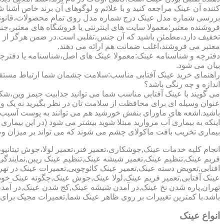
کننده آن عینک مراجعه کنید و با علائم و لوگوهای آن برند خاص آشنا 
بررسی شماره مدل عینک درج شماره مدل روی تمام محصولات،قانونی ج
فروشنده معتبر:معمولا سایت های اینترنتی یا فروشگاه های معتبر،جن
تخفیف دارد،مطمئن باشید که آن جنس،تقلبی است.در ضمن هرگز از وب
معتبر می فروشند،اغلب ضمانت هم ارائه می دهند.
دفترچه و شناسنامه عینک:معمولا عینک های اصل،شناسنامه یا دفترچ
بیان می شود.
راهنمای خرید عینک آفتابی مناسب:سلامت چشمان شما ارتباط مستقیم ب
اندازه و چه رنگی باشد؟
می گویند با عینک آفتابی مناسب شما می توانید جذابیت جیمز وین،شکوه
عنوان وسیله ای برای محافظت از سلامت تان در نظر بگیرید نه یک وسیل
باشید.اشعه های ماورای بنفش خورشید هم می توانند به پوست آسیب 
اینکه به بیماری آب مروارید مبتلا شوید بیشتر می شود (در این بیما
بیماری تخریب بافت ماکولای چشم می شوند که می تواند بر میزان وضو
انجام کلیه خدمات عینک,جوشکاری،تعمیر فنر،تعمیر لولا،جوش تیتا
فریم عینک,تنظیم عینک,تعمیر شیشه عینک,تنظیم عینک ریبن,نمایندگ
افتابی,تعویض دسته عینک,تعمیر عینک کائوچویی,تعمیرات عینک در ت
عینک آفتابی,تعمیر فریم عینک,لولا عینک,جوش عینک,چگونه عینک خود ر
تهران,پاره شدن نخ عینک,در آمدن شیشه عینک,کج شدن عینک,در آم
باشد.با کمترین تغییرات بر روی ظاهر عینک شما,تعمیرات مجیک بر
انواع عینک