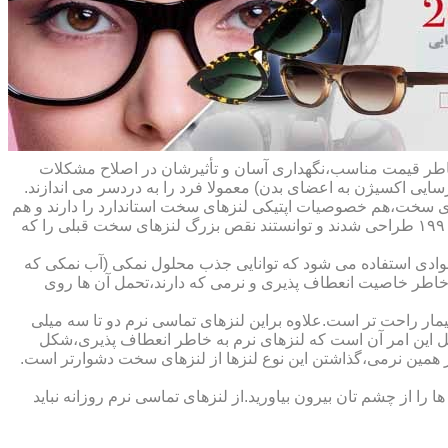
ه خاطر قیمت مناسب،نگهداری آسان و تأثیرشان در اصلاح مشکلات
سایی اکسیژن به اعضای بدن) معمولا فرد را به دردسر می اندازند.
ای سخت،هم خصوصیات اپتیکی لنزهای سخت استاندارد را دارند و هم
راحت تر هستند.در حقیقت این لنزها که از پلیمرهای نفوذپذیر به اکسیژن ساخته شده اند،در اواخر دهه ی ۱۹۷۰ و در طول دهه های ۱۹۸۰ و ۱۹۹۰ طراحی شدند و توانستند نقص بزرگ لنزهای سخت قبلی را که
وادی استفاده می شود که توانایی جذب محلول نمکی (آب نمکی که
 خاطر خاصیت انعطاف پذیری و نرمی که دارند،تحمل آن ها روی
مار راحت تر است.علاوه براین لنزهای تماسی نرم دو تا سه میلی
لیل این امر آن است که لنزهای نرم به خاطر انعطاف پذیری،شکل
اطر همین نرمی،گذاشتن این نوع لنزها از لنزهای سخت دشوارتر است.
ا از چشم تان بیرون بیاورید.از لنزهای تماسی نرم روزانه نباید