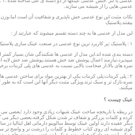
عدسی هایی را از شیشه می سازند.
نکات مثبت این نوع عدسی خش ناپذیری و شفافیت آن است اما،وزن ب
بیفتند.پلاستیک
این مدل از عدسی ها به چند دسته تقسم میشوند که عبارتند از :
۱ : پلاستیک :پر کاربرد ترین نوع عدسی در صنعت عینک سازی پلاستیک CR39 میباشد که بسته به نوع پوشش آنها،به انواعی نظیر : پلاستیک ساده،پلاستیک آنتی رفلکس،پلاستیک ضد خش،پلاستیک آب گریز و …..
دسته بندی شده اند.این مدل از عدسی ها شکنندگی شان بسیار کمتر ا
میپذیرد،نیازمند اعمال پوشش ضد خش هستند،پوشش ضد خش لایه ای 
نمره های بالا،از ضخامت بالایی نسبت به عدسی های پلی کربنات بر
۲ : پلی کربنات:پلی کربنات یکی از بهترین مواد برای ساختن عدسی
نمره،نازک تر و سبک ترند.ویژگی مثبت دیگر آنها این است که به طور کل 
میکنند.
عینک چیست ؟
در ربطه با تاریخچه ساخت عینک شبهات زیادی وجود دارد ؛بعضی می گو
کرده و کلمات بزرگتر و شفاف تر شدن شکل گرفته.بعضی دیگر می گویند
عینک را توسعه داد،که همان بدنه عینک با دو عدسی و دسته های در د