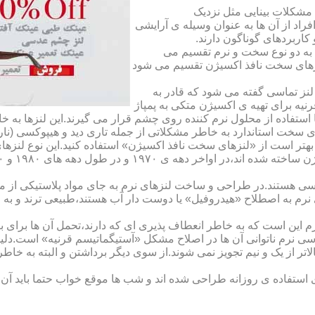
مشکلات بینایی مثل نزدیک
راد از آن ها به عنوان وسیله ی آرایشی
اربردهای گوناگون دارند.
 به دو نوع سخت و نرم تقسیم می
نزهای سخت نافذ اکسیژن تقسیم می شود
لنز تماسی گفته می شود که قادر به
قرنیه برای تهیه ی اکسیژن متکی به پمپاژ
ا استفاده از محلول نرم کننده روی چشم قرار می گیرند.این لنزها ب
ی سخت استاندارد به خاطر مشکلاتی از جمله تاری دید و هیپوکسی (نار
بهتر است از «لنزهای سخت نافذ اکسیژن» استفاده کنید.این نوع لنزه
ی هستند.در طراحی و ساخت لنزهای نرم به جای مواد پلاستیکی از م
 نرم به اصطلاح «هیدروفیل» یا دوست دار آب هستند،طبیعی ترند و به
این است که به خاطر انعطاف پذیری ای که دارند،تحمل آن ها برای بی
تماسی نرم ناتوانی آن ها در اصلاح مشکل «آستیگماتیسم قرنیه» است.د
لاتر از یک و نیم تجویز نمی شوند.از سوی دیگر برداشتن و البته به خ
تفاده ی روزانه طراحی شده اند و شب ها موقع خواب حتما باید آن ها ر