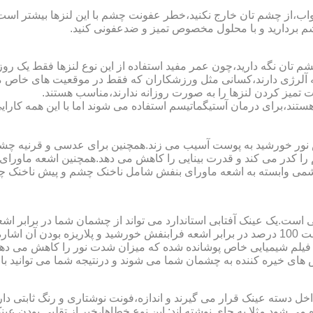
اب،از چشم تان خارج نکنید،خطر عفونت چشم با این لنزها بیشتر است و 
چشم بردارید و با محلول مخصوص تمیز و ضدعفونی کنید.
 تان نگه دارید،چون عمر مفید استفاده از این نوع لنزها فقط یک روز
 آلرژی دارند،کسانی مثل ورزشکاران که فقط در موقعیت های خاص می خ
میز کردن لنزها را به صورت روزانه ندارند،مناسب هستند.
م هستند،برای درمان آستیگماتیسم استفاده می شوند اما با این همه کار
ا کدر می کند و قدرت بینایی را کاهش می دهد.همچنین اشعه ماورای 
می وابسته به اشعه ماورای بنفش شامل ناخنک چشم و پیش ناخنک 
ی است.یک عینک آفتابی استاندارد می تواند از چشمان شما در برابر 
هایی که یک عینک آفتابی استاندارد باید داشته باشد می توان به محافظت 100 درصد در برابر اشعه ف
ک فیلم شیمیایی خاص پوشانده شده که میزان شدت نور را کاهش می دهند 
 های خیره کننده به چشمان شما می شوند و درنتیجه شما می توانید با 
دسته عینک قرار می گیرند و اندازه،فونت نوشتاری و رنگ ثابتی دارند.
 می شود.مثلا به جای نوشته اند:.این نوع خطاها،خبر از تقلبی بودن ع