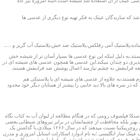
ابندایی ترین ماده ای که در ساخت عدسی عینک از آن استفاده شد شیشه است.البته امروزه نیز گاه
 که سازندگان عینک به فکر تهیه نوع دیگری از عدسی ها
ند.به دلیل اینکه این نوع عدسی ها بسیار آسان تر از شیشه خش
ذیری دو چندان میکند.این عدسی ها همچون عدسی های شیشه ای در
اشعه فرابنفش به چشم نیازمند اعمال پوشش ضد فرابنفش هستند.
م هستند،به علاوه از عدسی های شیشه ای یا پلاستیکی هم
 در نمره های بالا دید جانبی را بیشتر از همتایان دیگر خود محدود
سنکا فیلسوف رومی که در هنگام مطالعه از لیوان آب به کتاب نگاه
د بهتر بلکه محافظت از چشمانشان در برابر نیروهای شیطانی.بعضی
دیگر عقیده دارند اولین عینک توسط سالوینو دارماتی اهل ایتالیا در سال ۱۲۸۴ میلادی ساخته شده،برخی دیگر اختراع عینک را به مردی به نام روچربیکنبا نسبت میدهند که در سال ۱۲۶۶ میلادی،با گذاشتن یک
وط و کلمات را درشت تر و واضح تر می دید.اما چیزی که مشخص است این است که در سال ۱۷۲۷ میلادی یک عینک ساز انگلیسی ؛به نام ادوارد اسکارلت استایل امروزی و مدرن
 هر فردی که ساخته شده باشد؛به یکی از ابزاری ترین و کاربردی