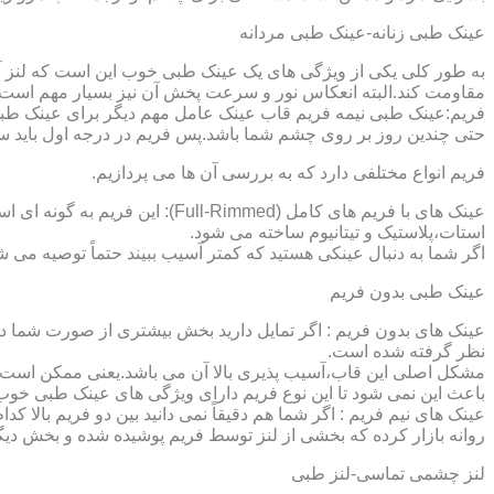
عینک طبی زنانه-عینک طبی مردانه
به طور کلی یکی از ویژگی های یک عینک طبی خوب این است که لنز آ
مقاومت کند.البته انعکاس نور و سرعت پخش آن نیز بسیار مهم است ک
فریم:عینک طبی نیمه فریم قاب عینک عامل مهم دیگر برای عینک طبی
حتی چندین روز بر روی چشم شما باشد.پس فریم در درجه اول باید س
فریم انواع مختلفی دارد که به بررسی آن ها می پردازیم.
عینک های با فریم های کامل (ed
استات،پلاستیک و تیتانیوم ساخته می شود.
اگر شما به دنبال عینکی هستید که کمتر آسیب ببیند حتماً توصیه می شو
عینک طبی بدون فریم
عینک های بدون فریم : اگر تمایل دارید بخش بیشتری از صورت شما دی
نظر گرفته شده است.
مشکل اصلی این قاب،آسیب پذیری بالا آن می باشد.یعنی ممکن است لنز
باعث این نمی شود تا این نوع فریم دارای ویژگی های عینک طبی خوب
عینک های نیم فریم : اگر شما هم دقیقاً نمی دانید بین دو فریم بالا 
روانه بازار کرده که بخشی از لنز توسط فریم پوشیده شده و بخش دیگ
لنز چشمی تماسی-لنز طبی