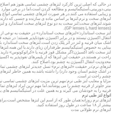
در حالی که اصلی ترین کارکرد لنزهای چشمی تماسی هنوز هم اصلاح 
بینی،دوربینی،آستیگماتیسم و مطالعه کردن است،اما در برخی موارد اف
و زیبایی استفاده می کنند.در هر صورت لنزهای چشمی تماسی انواع و ک
لنزهای سخت و نرم:لنزها بر اساس ماده ی سازنده و جنسی که دارند
شوند.لنزهای سخت:لنز سخت به دو نوع لنزهای سخت استاندارد و ل
(hard lenses یا GP lenses).
لنز سخت استاندارد:«لنزهای سخت استاندارد» در حقیقت به نوعی از 
انتقال اکسیژن نیستند و در برابر اکسیژن نفوذناپذیر هستند؛ در نتیجه 
اشک میان قرنیه و لنز در اثر پلک زدن است.لنزهای سخت استاندارد ب
بینایی به خصوص آستیگماتیسم طرفداران زیای دارند.با این همه،لنزها
لنز سخت نافذ اکسیژن:اگر مشکل قوز قرنیه یا «کراتوکونوس» دارید 
محدودیت انتقال اکسیژن به چشم بود،اصلاح کنند.
لنزهای نرم:در حقیقت «لنزهای نرم» نسل جدیدتر لنزهای چشمی تماس
در اشک چشم انسان وجود دارد) را داشته باشد،به همین خاطر لنزهای
چشم راحت تر است.
مزایا و معایب لنز طبی نرم:مهم ترین مزیت لنزهای چشمی تماسی نرم 
متر جلوتر از قرنیه چشم را می پوشانند.اما مهم ترین ایراد لنزهای 
قرنیه را به خودشان می گیرند و به همین علت در آستیگماتیسم های با
انواع لنز طبی نرم
لنزهای نرم روزانه:همان طور که از اسم این لنزها مشخص است،برای اس
بیشتر از ۱۸ ساعت در طول روز استفاده کنید.
لنزهای نرم طولانی مدت