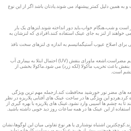
به همین دلیل کمتر پیشنهاد می شوند.یادتان باشد اگر از این نوع
 است و شب،هنگام خواب،باید دور انداخته شوند.لنزهای یک بار
واهند از لنز به جای عینک استفاده کنند،افرادی که لنزشان به
ایی برای اصلاح عیوب آستیگماتیسم به اندازه ی لنزهای سخت نافذ
چشم و خطرات اشعه ماورای بنفش نور خورشید اشعه ماورای بنفش نور خورشید به پوست آسیب می زند.همچنین برای عدسی و قرنیه چشم مضراست.اشعه ماورای بنفش (UV) احتمال ابتلا به بیماری آب
بنفش باعث تخریب ماکولا (لکه زرد) می شود.ماکولا بخشی از
چشم است.
اشعه های مضر نور خورشید محافظت کند.ازجمله مهم ترین ویژگی
رابنفش خورشید و پلاریزه بودن آن اشاره کرد.هردو این ویژگی ها در ساخت عینک های آفتابی پلاریزه در نظر
تا به چشم ها آسیبی وارد نشود.عینک های پلاریزه با بهره گیری از
استفاده از این عینک ها در همه ساعات روز دید خوبی داشته باشید.
کوچکترین اشتباه نوشتاری یا هر نوع تفاوتی میان این لوگوها،نشان
ینک می دهد.همچنین پیش از خرید عینک،به وب سایت کارخانه تولید