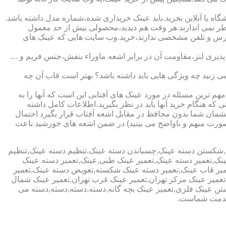
ا آنلاین بخرید.باید عینک خریداری شده،شماره مدل داشته باشد.
خطر نمی اندازند.هر وقت هم دیدید،محصولی بیش از حد معمول
آدرس و تلفن مشخصی ندارند،خرید.وب سایت هایی که عینک های
پذیری لنز،مقاومت آن در برابر اشعه ماوراء بنفش،جنس فریم و …
 زنید چه ویژگی هایی باید داشته باشد؟ بهتر است قاب آن چه
هم ترین مسئله در مورد عینک های آفتابی این است که آنها را به
 که هنگام خرید آنها باید در نظر بگیرید،اطلاعات کامل داشته
مان شما بدون محافظ در مقابل اشعه آفتاب قرار بگیرد احتمال
به صورت مبهم و ناواضح می بینید) در ضمن اشعه های خورشید باعث
ی,شکستن دسته عینک,چسباندن دسته عینک,تنظیم دسته عینک,تنظیم
ینک,تعمیر دسته عینک,تعمیر عینک طبی,عینک,تعمیر دسته عینک
عمیر قاب عینک,تعمیر دسته عینک شکسته,تعویض دسته عینک,تعمیر
ن,تعمیر عینک مرکز تهران,تعمیر عینک غرب تهران,تعمیر عینک شمال
 عینک فلزی,تعمیر عینک بچه گانه,دسته,دسته,دسته,دسته می
 خدمت شماست.