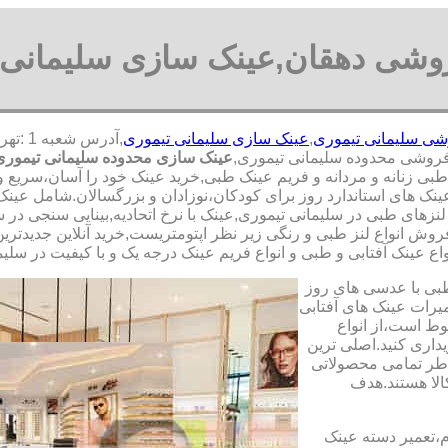
وشی دهقان,عینک سازی سلیمانی 
شی سلیمانی تیموری
,
عینک سازی سلیمانی تیموری
فروشی محدوده سلیمانی تیموری,
عینک سازی محدوده سلیمانی تیموری
ی زنانه و مردانه و فریم عینک طبی,خرید عینک خود را آسان،سریع و ا
 های استاندارد روز برای کودکان،نوزادان و بزرگسالان.شامل عینک طب
زهای طبی در سلیمانی تیموری,عینک با نرخ اتحادیه,بینایی سنجی در
فروش انواع لنز طبی و رنگی زیر نظر اپتومتریست,خرید آنلاین جدیدتری
واع عینک آفتابی و طبی و انواع فریم عینک درجه یک و با کیفیت در سلیم
طبی با عدسی های روز
تعمیرات عینک های آفتابی
بوط است،از انواع
داری کنید.اصلی ترین
طر تمامی محصولاتی
لا هستند.هدف
م،تعمیر دسته عینک