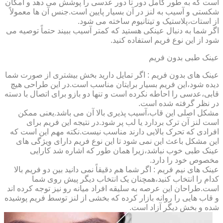
است که به طور کامل دور تا دور عدسی را پوشش می دهد و امکان
شکستی و آسیب به لنز در آن بسیار پایین است.جنس آن ها معمولاً
از استات،پلاستیک و تیتانیوم ساخته می شود.
اگر شما به دنبال عینکی هستید که کمتر آسیب ببیند حتماً توصیه می
شود از این نوع فریم استفاده کنید.
عینک طبی بدون فریم
عینک های بدون فریم : اگر تمایل دارید بخش بیشتری از صورت شما
دیده شود،این فریم بسیار برایتان مناسب است.در این طراحی هیچ
قابی،عدسی را احاطه نکرده است و تنها دو بازو برای اتصال با دسته
در نظر گرفته شده است.
مشکل اصلی این قاب،آسیب پذیری بالا آن می باشد.یعنی ممکن
است لنز آن ترک بردارد یا لب پر شود.در نتیجه این فریم برای
افرادی که تحرک بالایی دارند مناسب نیست.نکته مهم این است که
این مشکل باعث این نمی شود تا این نوع فریم دارای ویژگی های
عینک طبی خوب نباشد،زیرا همان طور که اشاره شد کارایی
مخصوص خود را دارد.
عینک های نیم فریم : اگر شما هم دقیقاً نمی دانید بین دو فریم بالا
کدام را انتخاب کنید،همچنان یک انتخاب دیگر پیش روی شما
است.طراحان این عرصه به سلیقه افراد میانه رو نیز توجه کرده اند
و قاب هایی را روانه بازار کرده که بخشی از لنز توسط فریم پوشیده
شده و بخش دیگر آزاد است.