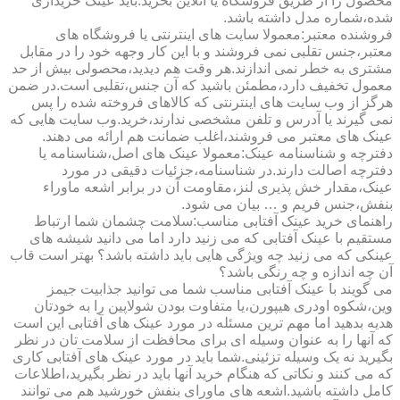
محصول را از طریق فروشگاه یا آنلاین بخرید.باید عینک خریداری
شده،شماره مدل داشته باشد.
فروشنده معتبر:معمولا سایت های اینترنتی یا فروشگاه های
معتبر،جنس تقلبی نمی فروشند و با این کار وجهه خود را در مقابل
مشتری به خطر نمی اندازند.هر وقت هم دیدید،محصولی بیش از حد
معمول تخفیف دارد،مطمئن باشید که آن جنس،تقلبی است.در ضمن
هرگز از وب سایت های اینترنتی که کالاهای فروخته شده را پس
نمی گیرند یا آدرس و تلفن مشخصی ندارند،خرید.وب سایت هایی که
عینک های معتبر می فروشند،اغلب ضمانت هم ارائه می دهند.
دفترچه و شناسنامه عینک:معمولا عینک های اصل،شناسنامه یا
دفترچه اصالت دارند.در شناسنامه،جزئیات دقیقی در مورد
عینک،مقدار خش پذیری لنز،مقاومت آن در برابر اشعه ماوراء
بنفش،جنس فریم و … بیان می شود.
راهنمای خرید عینک آفتابی مناسب:سلامت چشمان شما ارتباط
مستقیم با عینک آفتابی که می زنید دارد اما می دانید شیشه های
عینکی که می زنید چه ویژگی هایی باید داشته باشد؟ بهتر است قاب
آن چه اندازه و چه رنگی باشد؟
می گویند با عینک آفتابی مناسب شما می توانید جذابیت جیمز
وین،شکوه اودری هیپورن،یا متفاوت بودن شولاپین را به خودتان
هدیه بدهید اما مهم ترین مسئله در مورد عینک های آفتابی این است
که آنها را به عنوان وسیله ای برای محافظت از سلامت تان در نظر
بگیرید نه یک وسیله تزئینی.شما باید در مورد عینک های آفتابی کاری
که می کنند و نکاتی که هنگام خرید آنها باید در نظر بگیرید،اطلاعات
کامل داشته باشید.اشعه های ماورای بنفش خورشید هم می توانند