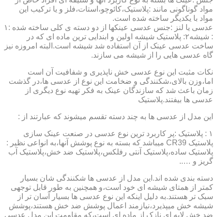
مواد گوناگونی مانند :پلاستیک،کائوچو،استات،فلز و یا ترکیب این
مواد با یکدیگر ساخته شده است.
عدسی یا لنز :جنس عدسی عینکها از دو دسته ی کلی ساخته شده :۱
: شیشه۲: پلاستیک شیشه اولین و ابندایی ترین ماده ای که در
ساخت عدسی عینک از آن استفاده شد شیشه است.البته امروزه نیز
گاه عدسی هایی را از شیشه می سازند.
نکات مثبت این نوع عدسی خش ناپذیری و شفافیت آن است
اما،وزن بالای،شکنندگی و ضخامت این نوع از عدسی ها،در گذشت
زمان باعث شد که سازندگان عینک به فکر تهیه نوع دیگری از
عدسی ها بیفتند.پلاستیک
این مدل از عدسی ها به چند دسته تقسم میشوند که عبارتند از :
۱ : پلاستیک :پر کاربرد ترین نوع عدسی در صنعت عینک سازی
پلاستیک CR39 میباشد که بسته به نوع پوشش آنها،به انواعی نظیر :
پلاستیک ساده،پلاستیک آنتی رفلکس،پلاستیک ضد خش،پلاستیک آب
گریز و …..
دسته بندی شده اند.این مدل از عدسی ها شکنندگی شان بسیار
کمتر از همتای شیشه ای خود است،و همچنین به طور قابل توجهی
سبک تر هستند.به دلیل اینکه این نوع عدسی ها بسیار آسان تر از
شیشه خش میپذیرد،نیازمند اعمال پوشش ضد خش هستند،پوشش
ضد خش لایه ای نازک از ماده ای است،که مقاومت این مدل عدسی