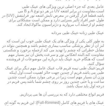
عامل بعدی که جزء اصلی ترین ویژگی های عینک طبی
است،مقاومت در برابر اشعه UV در هر دو نوع A و B می
باشد.قطعاً قرار گرفتن در معرض تابش اشعه نور فرابنفش (UV) در
طول عمر افراد تأثیر بسزایی دارد و ممکن است مشکلاتی برای
چشم او ازجمله آب مروارید و دژنراسیون ماکولا،ایجاد کند.
عینک طبی زنانه-عینک طبی مردانه
به طور کلی یکی از ویژگی های یک عینک طبی خوب این است که
لنز آن از نظر پزشکی مناسب بیماری چشم باشد و همچنین بتواند در
مقابل خطراتی که چشم را تهدید می کند ازجمله برخورد و شکستی
مقاومت کند.البته انعکاس نور و سرعت پخش آن نیز بسیار مهم
است که هنگام خرید عینک باید درباره این موضوعات از فروشنده
سؤال کنید.
فریم:عینک طبی نیمه فریم قاب عینک عامل مهم دیگر برای عینک
طبی می باشد.فریم از چندین جهت حائز اهمیت است.اول اینکه
وزن آن بسیار مهم است زیرا در برخی موارد ممکن است چندین
ساعت و یا حتی چندین روز بر روی چشم شما باشد.پس فریم در
درجه اول باید سبک باشد.
فریم انواع مختلفی دارد که به بررسی آن ها می پردازیم.
عینک های با فریم های کامل (Full-Rimmed): این فریم به گونه ای