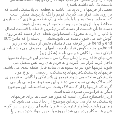
بایست یک پایه داشته باشد.)
بعضی از فریمها دارای پد می باشند.پد،قطعه ای پلاستیکی است که
بر روی بینی قرار می گیرد،تا فریم را نگه دارد.پدها ممکن است
که،به طور مستقیم و یا با واسطه ی یک قطعه ی فلزی که به بازوی
محافظ و یا بازوی پد موسوم است،به فریم متصل شوند.
دسته ها :آن قسمت از دسته که نزدیکترین فاصله با قسمت اتصال
با قاب را دارد،به معروف است.اولین نقطه ای از دسته که بر روی
گوش خم می شود نامیده می شود.بخشی از دسته را که مابین butt
end و bend قرار گرفته می نامند.آن بخش از دسته که در زیر
bendودر پشت گوش قرار دارد،به نامهای l معروف می باشد.پایه ی
لولای دسته را گاهی هم می نامند.(شکل زیر)
فریمهای فاقد ریم را (مان تینگز) می نامند.در این فریمها،عدسیها
داخل فریم قرار می گیرند،و به فریم های ریم لس متصل می
شوند.فریمها خود نیز به شیوه های ساده قابل طبقه بندی می باشند.
فریمهای پلاستیکی:فریمهای پلاستیکی،از بعضی از انواع مواد
پلاستیکی ساخته می شوند.فریمهای پلاستیکی را گاهی به فریمهای
کاسه لاک پشتی نسبت می دهند و این موضوع،به زمانی باز می
گردد که فریمها را از کاسه لاک پشت می ساختند.اما،این موضوع
دیگر به فراموشی سپرده شده است.
(زیل)،اصطلاح دیگری است که هنوز هم خیلی ها برای فریمهای
پلاستیکی به کار می برند.این موضوع از آنجا ناشی می شود که
زمانی زیلونیت(سلولز نیتریت)به عنوان ماده ای رایج جهت این گونه
فریم ها به کار برده می شد.امروزه با ظهور مواد جدید بسیار،یا