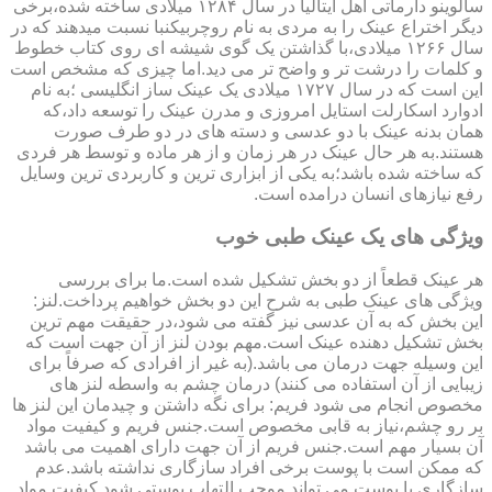
سالوینو دارماتی اهل ایتالیا در سال ۱۲۸۴ میلادی ساخته شده،برخی
دیگر اختراع عینک را به مردی به نام روچربیکنبا نسبت میدهند که در
سال ۱۲۶۶ میلادی،با گذاشتن یک گوی شیشه ای روی کتاب خطوط
و کلمات را درشت تر و واضح تر می دید.اما چیزی که مشخص است
این است که در سال ۱۷۲۷ میلادی یک عینک ساز انگلیسی ؛به نام
ادوارد اسکارلت استایل امروزی و مدرن عینک را توسعه داد،که
همان بدنه عینک با دو عدسی و دسته های در دو طرف صورت
هستند.به هر حال عینک در هر زمان و از هر ماده و توسط هر فردی
که ساخته شده باشد؛به یکی از ابزاری ترین و کاربردی ترین وسایل
رفع نیازهای انسان درامده است.
ویژگی های یک عینک طبی خوب
هر عینک قطعاً از دو بخش تشکیل شده است.ما برای بررسی
ویژگی های عینک طبی به شرح این دو بخش خواهیم پرداخت.لنز:
این بخش که به آن عدسی نیز گفته می شود،در حقیقت مهم ترین
بخش تشکیل دهنده عینک است.مهم بودن لنز از آن جهت است که
این وسیله جهت درمان می باشد.(به غیر از افرادی که صرفاً برای
زیبایی از آن استفاده می کنند) درمان چشم به واسطه لنز های
مخصوص انجام می شود فریم: برای نگه داشتن و چیدمان این لنز ها
بر رو چشم،نیاز به قابی مخصوص است.جنس فریم و کیفیت مواد
آن بسیار مهم است.جنس فریم از آن جهت دارای اهمیت می باشد
که ممکن است با پوست برخی افراد سازگاری نداشته باشد.عدم
سازگاری با پوست می تواند موجب التهاب پوستی شود.کیفیت مواد