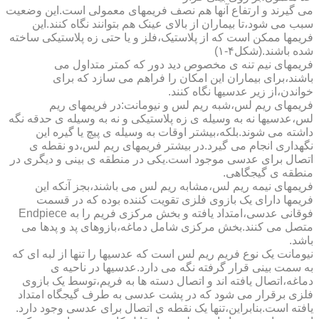
می گیرند و ارتفاع آنها هم نصف فریمهای معمولی است.این وضعیت
سبب می شود،تا بیماران از بالای عینک هم بتوانند نگاه کنند.این
فریمها ممکن است که از پلاستیک،فلز و یا حتی زه پلاستیکی ساخته
شده باشند.(شکل۴-۱)
فریمهای نیم تنه ی مخصوص دید دور که کمتر متداول می
باشند،برای بیماران این امکان را فراهم می سازد که برای
خواندن،از زیر عدسیها نگاه کنند.
فریمهای ریم لس،شبه ریم لس و نیومانت:در فریمهای ریم
لس،عدسیها نه به وسیله ی زه پلاستیکی و نه به وسیله ی حدقه نگه
داشته می شوند.بلکه،بیشتر اوقات به وسیله ی پیچ یا گیره این
نگهداری انجام می گیرد.در بیشتر فریمهای ریم لس،دو نقطه ی
اتصال برای عدسی موجود است.یکی در منطقه ی بینی و دیگری در
منطقه ی گیجگاهی.
فریمهای نیمه ریم لس،مشابه ریم لس می باشند،بجز آنکه این
فریمها دارای یک بازوی فلزی تقویت کننده بوده که در قسمت
فوقانی عدسی،امتداد یافته و بخش مرکزی فریم را به Endpiece
متصل می کنند.بخش مرکزی شامل دماغه،بازوهای پد و پدها می
باشد.
نیومانت یک نوع فریم ریم لس است که عدسیها را تنها از لبه ای که
به سمت بینی قرار گرفته نگه می دارد.عدسیها در ناحیه ی
دماغه،اتصال یافته اند و اتصال دسته ها به فریم،توسط یک بازوی
فلزی برقرار می شود که در پشت عدسی به طرف گیجگاه امتداد
یافته است.بنابراین،تنها یک نقطه ی اتصال برای عدسی وجود دارد.