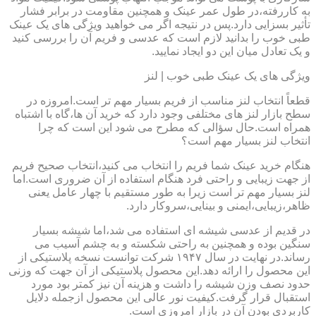
به کاررفته،در طول عمر عینک و همچنین مقاومت در برابر فشار
تأثیر بسزایی دارد.پس در نتیجه اگر می خواهید ویژگی های یک عینک
طبی خوب را بدانید لازم است که عدسی و فریم آن را بررسی کنید
و یک تعادل میان این دو ایجاد نمایید.
ویژگی های یک عینک طبی خوب | لنز
قطعاً انتخاب لنز مناسب از فریم بسیار مهم تر است.امروزه در
سطح بازار لنز های مختلفی وجود دارد که خرید آن ها،گاه با اشتباه
همراه است.حال سؤالی که مطرح می شود این است که چرا
انتخاب لنز بسیار مهم است؟
هنگام خرید عینک شما فریم را انتخاب می کنید،انتخاب صحیح فریم
از جهت زیبایی و راحتی فرد هنگام استفاده از آن ضروری است.اما
لنز بسیار مهم تر است زیرا به طور مستقیم با چهار عامل یعنی
ظاهر،زیبایی،ایمنی و بینایی،سروکار دارد.
در قدیم از عدسی شیشه ای استفاده می شد،اما شیشه بسیار
سنگین بوده و همچنین به راحتی شکسته و به چشم آسیب می
رساند.در نهایت در سال ۱۹۴۷ شرکت توانست نسخه پلاستیکی از
این محصول را ارائه دهد.این محصول پلاستیکی از آن جهت که وزنی
حدود نصف وزن شیشه را داشت و هزینه آن نیز کمتر بود مورد
استقبال قرار گرفت.کیفیت نور عالی این محصول ازجمله دلایل
کاربردی بودن آن در بازار امروزی است.