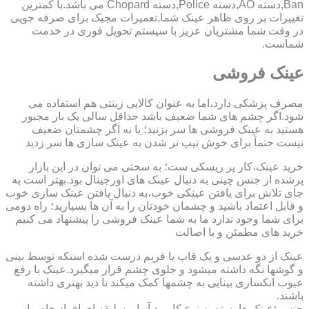
Ban,دسته AO,دسته Police,دسته Chopard می باشد.با کمترین
تغییرات بر روی ظاهر عینک شما,تعمیرات مجیک برای صرفه جویی
در وقت شما مشتریان عزیز با سیستم تحویل فوری در خدمت
شماست.
عینک فروشی
مصرف پزشکی دارد،اما به عنوان کالایی زینتی هم استفاده می
شود.اگر چشم های شما ضعیف باشد حداقل سالی یک بار مجبور
هستید به عینک فروشی ها سر بزنید؛ یا نه اگر چشمتان ضعیف
نیست حتماً برای خوش تیپ تر شدن به عینک سازی ها سر زدید
خرید عینک،کار پر ریسکی ست؛ به سختی می توان در این بازار
پرشده از جنس چینی به دنبال عینک های اورجینال بود.بهتر است به
جای تلاش برای یافتن عینکی خوب،به دنبال یافتن عینک سازی خوب
و قابل اعتماد باشید و چشمان خودتان را به آن ها بسپارید؛ راه دومی
برای شما وجود ندارد ما به شما عینک فروشی را پیشنهاد می کنیم
خرید های مطمئن و با اصالت
عینک از دو عدسی و یک قاب یا فریم درست شده استکه توسط بینی
و گوشها نگه داشته میشود و جلوی چشم قرار میگیرد.عینک با رفع
عیوب انکساری بینایی به چشمها کمک میکند تا دید بهتری داشته
باشند.
جنس :عینک ها بسته به نوع کاربرد آنها و سلیقه ای افراد خاص از