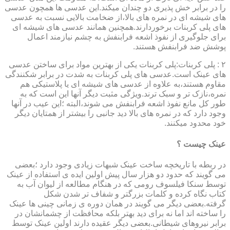
را در برابر خش پذیری دو چندان میکند.این عدسی ها همچون عدسی
های شیشه ای در نمره های بالا،از ضخامت بالایی نسبت به عدسی
های پلی کربنات برخوردارند.همچنین همانند عدسی های شیشه ای
برای جلوگیری از نفوذ اشعه فرابنفش به چشم نیازمند اعمال
پوشش ضد فرابنفش هستند.
۲ : پلی کربنات:پلی کربنات یکی از بهترین مواد برای ساختن عدسی
های عینک است.عدسی های پلی کربنات به شدت در برابر شکنندگی
مقاوم هستند،به علاوه از عدسی های شیشه ای یا پلاستیکی هم
نمره،نازک تر و سبک ترند.ویژگی مثبت دیگر آنها این است که به
طور کل مانع نفوذ اشعه فرابنفش می شوند،البته ؛این عیب در آنها
وجود دارد که در نمره های بالا دید جانبی را بیشتر از همتایان دیگر
خود محدود میکنند.
عینک چیست ؟
در ربطه با تاریخچه ساخت عینک شبهات زیادی وجود دارد ؛بعضی
می گویند که حدود دو هزار سال پیش اولین ایده ی استفاده از عینک
توسط سنکا فیلسوف رومی که در هنگام مطالعه از لیوان آب به
کتاب نگاه کرده و کلمات بزرگتر و شفاف تر شدن شکل
گرفته.بعضی دیگر می گویند در همان دوره ی زمانی چینی ها عینک
را ساخته اند اما نه برای دید بهتر بلکه محافظت از چشمانشان در
برابر نیروهای شیطانی.بعضی دیگر عقیده دارند اولین عینک توسط