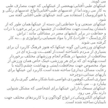
می گویند.
عینکهای طبی-آفتابی:به­بعضی از عینکهایی که جهت مصارف طبی
به کار می روند،اما از عدسیهای طبی-آفتابی(انواع عدسیهای رنگی و
یا فتوکرومیک ) استفاده می کنند عینکهای طبی-آفتابی گفته می
شود.
عینکهای صنعتی و یا حفاظتی:این دسته از عینکها،همان طور که از
نامشان پیداست،جهت محافظت از چشمها در برابر برخورد با ذرات
و حفاظت در برابر تابشهای مضر در مشاغلی مانند : تراش
کاری(سنگ – فلزات)،کار با مواد شیمیایی،رادیولوژی و…،به کار
گرفته می شوند
عینکهای ورزشی:این گونه عینکها،که هنوز فرهنگ کاربرد آن برای
بسیاری از مـردم ناشناخته است،از اهمیـــت ویـــژه ای در
محافظت از چشمها در هنگام انجام ورزشهای مختلف برخوردار
است.به­گونه ای که برای هر ورزشی،عینک خاص همان ورزش از
مواد مخصوص جهت محافظت،ایمنی و بهداشت چشم،(البته با
رعایت مسائل دیداری) ساخته شده است.کاربرد این عینکها برای
بازیهای میدانی،دوچرخه
سواری،اسکی،کوهنوردی،غواصی،شنا،شکار،ماهی گیری،بازی
بیلیارد و… می باشد.
عینکهای سمعک دار:این عینکها،برای اشخاصی که مشکل شنوایی
دارند بکار می رود.
عینکهای الکترونیکی:در انواع گوناگون و با کاربردهای مختلف جهت
نابینایان،ساخته شده است.