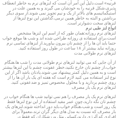
قرنیه» است.دلیل این امر آن است که لنزهای نرم به خاطر انعطاف
پذیری،شکل قرنیه را به خودشان می گیرند و به همین علت در
آستیگماتیسم های بالاتر از یک و نیم تجویز نمی شوند.از سوی دیگر
برداشتن و البته به خاطر همین نرمی،گذاشتن این نوع لنزها از
لنزهای سخت دشوارتر است.
انواع لنز طبی نرم
لنزهای نرم روزانه:همان طور که از اسم این لنزها مشخص
است،برای استفاده ی روزانه طراحی شده اند و شب ها موقع خواب
حتما باید آن ها را از چشم تان بیرون بیاورید.از لنزهای تماسی نرم
روزانه نباید بیشتر از ۱۸ ساعت در طول روز استفاده کنید.
لنزهای نرم طولانی مدت
از آن جایی که می توانید لنزهای نرم طولانی مدت را شب ها،هنگام
خواب،از چشم تان خارج نکنید،خطر عفونت چشم با این لنزها بیشتر
است و به همین دلیل کمتر پیشنهاد می شوند.یادتان باشد اگر از این
نوع لنز استفاده می کنید لازم است که هفته ای یک بار آن ها را از
روی چشم بردارید و با محلول مخصوص تمیز و ضدعفونی کنید.
لنزهای نرم یک بار مصرف
لنزهای نرم یک بار مصرف را هم نمی توانید شب ها هنگام خواب در
چشم تان نگه دارید،چون عمر مفید استفاده از این نوع لنزها فقط
یک روز است و شب،هنگام خواب،باید دور انداخته شوند.لنزهای یک
بار مصرف که نسبت به مدل های دیگر گران ترند،معمولاً برای
افرادی که آلرژی دارند،کسانی مثل ورزشکاران که فقط در