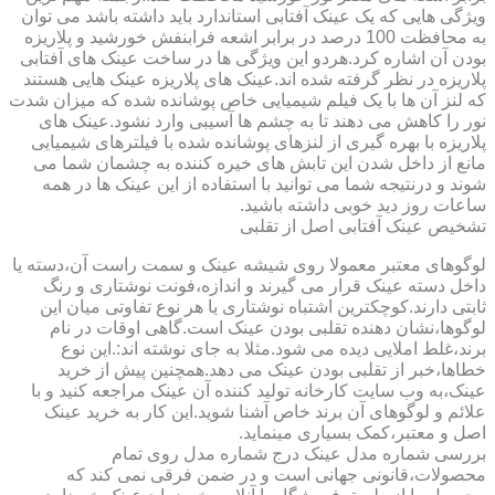
ویژگی هایی که یک عینک آفتابی استاندارد باید داشته باشد می توان
به محافظت 100 درصد در برابر اشعه فرابنفش خورشید و پلاریزه
بودن آن اشاره کرد.هردو این ویژگی ها در ساخت عینک های آفتابی
پلاریزه در نظر گرفته شده اند.عینک های پلاریزه عینک هایی هستند
که لنز آن ها با یک فیلم شیمیایی خاص پوشانده شده که میزان شدت
نور را کاهش می دهند تا به چشم ها آسیبی وارد نشود.عینک های
پلاریزه با بهره گیری از لنزهای پوشانده شده با فیلترهای شیمیایی
مانع از داخل شدن این تابش های خیره کننده به چشمان شما می
شوند و درنتیجه شما می توانید با استفاده از این عینک ها در همه
ساعات روز دید خوبی داشته باشید.
تشخیص عینک آفتابی اصل از تقلبی
لوگوهای معتبر معمولا روی شیشه عینک و سمت راست آن،دسته یا
داخل دسته عینک قرار می گیرند و اندازه،فونت نوشتاری و رنگ
ثابتی دارند.کوچکترین اشتباه نوشتاری یا هر نوع تفاوتی میان این
لوگوها،نشان دهنده تقلبی بودن عینک است.گاهی اوقات در نام
برند،غلط املایی دیده می شود.مثلا به جای نوشته اند:.این نوع
خطاها،خبر از تقلبی بودن عینک می دهد.همچنین پیش از خرید
عینک،به وب سایت کارخانه تولید کننده آن عینک مراجعه کنید و با
علائم و لوگوهای آن برند خاص آشنا شوید.این کار به خرید عینک
اصل و معتبر،کمک بسیاری مینماید.
بررسی شماره مدل عینک درج شماره مدل روی تمام
محصولات،قانونی جهانی است و در ضمن فرقی نمی کند که