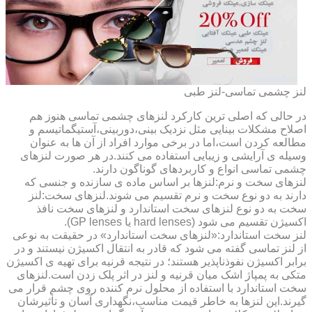
لنز چشمی تماسی-لنز طبی
در حالی که اصلی ترین کارکرد لنزهای چشمی تماسی هنوز هم
اصلاح مشکلات بینایی مثل نزدیک بینی،دوربینی،آستیگماتیسم و
مطالعه کردن است،اما در برخی موارد افراد از آن ها به عنوان
وسیله ی آرایشی و زیبایی استفاده می کنند.در هر صورت لنزهای
چشمی تماسی انواع و کاربردهای گوناگون دارند.
لنزهای سخت و نرم:لنزها بر اساس ماده ی سازنده و جنسی که
دارند به دو نوع سخت و نرم تقسیم می شوند.لنزهای سخت:لنز
سخت به دو نوع لنزهای سخت استاندارد و لنزهای سخت نافذ
اکسیژن تقسیم می شود (hard lenses یا GP lenses).
لنز سخت استاندارد:«لنزهای سخت استاندارد» در حقیقت به نوعی
از لنز تماسی گفته می شود که قادر به انتقال اکسیژن نیستند و در
برابر اکسیژن نفوذناپذیر هستند؛ در نتیجه قرنیه برای تهیه ی اکسیژن
متکی به پمپاژ اشک میان قرنیه و لنز در اثر پلک زدن است.لنزهای
سخت استاندارد با استفاده از محلول نرم کننده روی چشم قرار می
گیرند.این لنزها به خاطر قیمت مناسب،نگهداری آسان و تأثیرشان