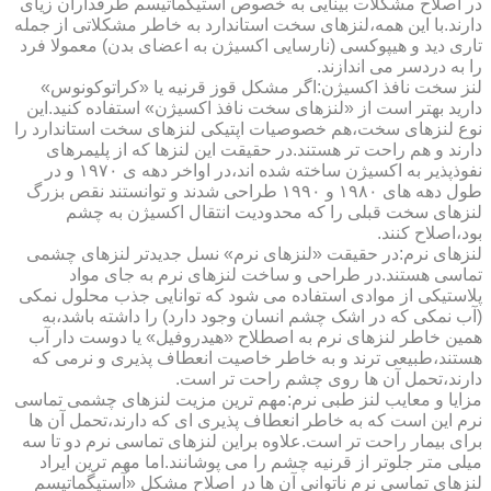
در اصلاح مشکلات بینایی به خصوص آستیگماتیسم طرفداران زیای
دارند.با این همه،لنزهای سخت استاندارد به خاطر مشکلاتی از جمله
تاری دید و هیپوکسی (نارسایی اکسیژن به اعضای بدن) معمولا فرد
را به دردسر می اندازند.
لنز سخت نافذ اکسیژن:اگر مشکل قوز قرنیه یا «کراتوکونوس»
دارید بهتر است از «لنزهای سخت نافذ اکسیژن» استفاده کنید.این
نوع لنزهای سخت،هم خصوصیات اپتیکی لنزهای سخت استاندارد را
دارند و هم راحت تر هستند.در حقیقت این لنزها که از پلیمرهای
نفوذپذیر به اکسیژن ساخته شده اند،در اواخر دهه ی ۱۹۷۰ و در
طول دهه های ۱۹۸۰ و ۱۹۹۰ طراحی شدند و توانستند نقص بزرگ
لنزهای سخت قبلی را که محدودیت انتقال اکسیژن به چشم
بود،اصلاح کنند.
لنزهای نرم:در حقیقت «لنزهای نرم» نسل جدیدتر لنزهای چشمی
تماسی هستند.در طراحی و ساخت لنزهای نرم به جای مواد
پلاستیکی از موادی استفاده می شود که توانایی جذب محلول نمکی
(آب نمکی که در اشک چشم انسان وجود دارد) را داشته باشد،به
همین خاطر لنزهای نرم به اصطلاح «هیدروفیل» یا دوست دار آب
هستند،طبیعی ترند و به خاطر خاصیت انعطاف پذیری و نرمی که
دارند،تحمل آن ها روی چشم راحت تر است.
مزایا و معایب لنز طبی نرم:مهم ترین مزیت لنزهای چشمی تماسی
نرم این است که به خاطر انعطاف پذیری ای که دارند،تحمل آن ها
برای بیمار راحت تر است.علاوه براین لنزهای تماسی نرم دو تا سه
میلی متر جلوتر از قرنیه چشم را می پوشانند.اما مهم ترین ایراد
لنزهای تماسی نرم ناتوانی آن ها در اصلاح مشکل «آستیگماتیسم