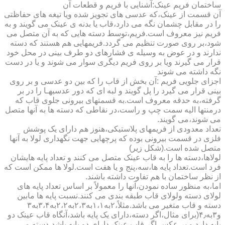
ساختمان فریم عینک:آشنایی با فریم و قطعات آن
آن قسمت از عینک،که عدسی های تجویز شده ویا تیغه های حفاظتی
را در مقابل چشمان نگه می دارد،قاب یا بدنه ی عینک می گویند و به
فریم نیز معروف است.فریم،توسط دسته هایی که به آن متصل می
شود،بر روی صورت تنظیم می گردد.فریمهایی هم هستند که دسته
ندارند و در عوض به وسیله ی فشارهای دو طرف بینی در محل خود
قرار می گیرند ویا بر روی فریم دیگری سوار می شوند و یا در دست
نگه داشته می شوند
اجزای جلویی فریم :آن بخش از قاب را که بین دو عدسی و بر روی
بینی قرار می گیرد را پل گویند و لبه ای که دور عدسیهـا را در بر
گرفته،به حدقه معروف است.به قسمتهای بیرونی جلوی قاب که
درمنتها الیه سمت چپ و راست،در نقاطی که دسته ها به آنها متصل
می شوند،می گویند.
تعداد معدودی از فریمهای پلاستیکی،هنوز هم دارای یک پوشش
فلزی در قسمت بیرونی بوده که پرچهایی جهت نگهداری لولا به آنها
متصل شده است.(شکل زیر)
لولاها،دسته ها را به قاب عینک متصل می کنند و تعداد پایه هایشان
فرد است.تعداد پایه ها،سه،پنج و یا هفت است.لولا ها ممکن است که
از نظر ساختمان با هم تفاوت داشته باشند.
اما،به منظور ساده نمودن،آنها را معمولاً بر اساس تعداد پایه های
لولای دسته ولولای قاب طبقه بندی می کنند.نسبت پایه ها مابین
دسته و قاب متغیر می باشد.مثلاً،۲به۱،۱به۲،۳به۲،۲به۳،۴به۳
و۳به۴٫(برای مثال،اگر دسته،دارای یک پایه باشد،آنگاه قاب عینک دو
پایه دارد و بر عکس اگر قاب عینک دارای دو پایه باشد،دسته می