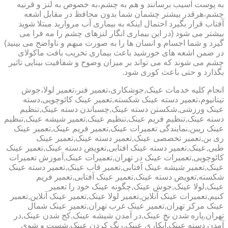
به پوست آسیب برسانند و هم به چشم،به خصوص به لنز و قرنیه
چشم،هرقدر بیشتر چشمان شما بدون محافظ در مقابل اشعه
آفتاب قرار بگیرد احتمال اینکه به بیماری آب مروارید مبتلا شوید
بیشتر می شود (در این بیماری انگار لنزهای چشم را مه فرا می
گیرد و شما اجسام و انسان ها را به صورت مبهم و ناواضح می بینید)
در ضمن اشعه های خورشید باعث بیماری تخریب بافت ماکولای
چشم می شوند که می تواند بر میزان وضوح و شفافیت بینایی تاثیر
بگذارد و حتی باعث کوری شود.
انجام کلیه خدمات عینک,جوشکاری،تعمیر فنر،تعمیر لولا،جوش
تیتانیوم،تعمیر دسته عینک شکسته,تعمیر عینک کائوچویی,دسته
عینک ورزشی,شکستن دسته عینک,چسباندن دسته عینک,تنظیم
دسته عینک,تنظیم فریم عینک,تنظیم عینک,تعمیر شیشه عینک,تنظیم
عینک ریبن,نمایندگی تعمیرات عینک,تعمیر فریم عینک,تعمیر عینک
ری بن,تعمیر تخصصی عینک,تعمیر دسته عینک,تعمیر عینک
طبی,عینک,تعمیر دسته عینک افتابی,تعویض دسته عینک,تعمیر عینک
کائوچویی,تعمیرات عینک در تهران,تعمیرات عینک,آموزش تعمیرات
عینک,تعمیر شیشه عینک آفتابی,تعمیر قاب عینک,تعمیر دسته عینک
شکسته,تعویض دسته عینک,تعمیر عینک آفتابی,تعمیر فریم
عینک,لولا عینک,جوش عینک,چگونه عینک خود را تعمیر
کنیم,تعمیرات عینک آنلاین,تعمیر لولا عینک,تعمیر عینک آنلاین,تعمیر
عینک مرکز تهران,تعمیر عینک غرب تهران,تعمیر عینک شمال
تهران,پاره شدن نخ عینک,در آمدن شیشه عینک,کج شدن عینک,در
آمدن دسته عینک,آبکاری عینک,رنگ کردن عینک,شست و شوی