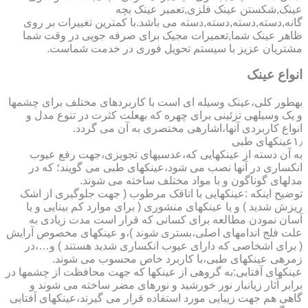
عینک,شکستن عینک فلزی,تعمیر عینک بچه
گانه,دسته,دسته,دسته,دسته می باشد.با کمترین تغییرات بر روی
ظاهر عینک شما,تعمیرات مجیک برای صرفه جویی در وقت شما
مشتریان عزیز با سیستم تحویل فوری در خدمت شماست.
انواع عینک
به­طور کلی،عینک وسیله ای است با کاربردهای مختلف برای چشمها
و یک وسیله­ی تزئینی برای چهره که به­علت کثرت در تنوع مدل و
انواع کاربردی آنها،اشاره­ی مختصری به آن می گردد.
۱٫عینکهای طبی
به آن دسته از عینکهایی که،عدسیهای تجویزی،جهت رفع عیوب
انکساری در آنها نصب می شود،عینکهای طبی می گویند؛ که در
مدلهای گوناگون و با مواد مختلف ساخته می شوند.
توضیح اینکه :عینکهایی با اتاقک مرطوب ( جهت جلوگیری از اشک
ریزش شدید ) و یا عینکهای منشوری ( برای موارد کم بینایی و یا
آسان نمودن مطالعه برای کسانی که قرار است مدت زیادی به
علت فلج اندامهای اصلی،بستری شوند )،و عینکهای مخصوص آرایش
( برای اشخاصی که دارای عیوب انکساری شدید هستند ) و…،در
زمره­ی عینکهای طبی،با کاربرد خاص محسوب می شوند.
عینکهای آفتابی:به گروهی از عینکها که جهت محافظت از چشمها در
برابر آثار زیانبار نور خورشید و نورهای مضر ساخته می شوند و
گاهی هم جهت زیبایی مورد استفاده قرار می گیرند،عینکهای آفتابی