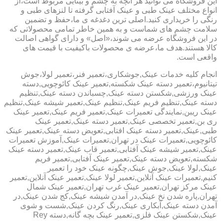
این فروشگاه می توانید هر آنچه به چشم و بینایی مربوط است،از
انواع مختلف عینک طبی و عینک آفتابی گرفته تا لنزهای طبی و
رنگی را خریداری کنید.اصلی ترین دغدغه ی ما،حفظ و تضمین
سلامت چشم های شماست و به همین خاطر تمامی محصولاتی که
در این فروشگاه عرضه می شوند،«اصل» و دارای گواهی اصالت
کالا هستند.هدف ما،عرضه ی محصولات باکیفیت با قیمت های
واقعی است.
انجام کلیه خدمات عینک,جوشکاری،تعمیر فنر،تعمیر لولا،جوش
تیتانیوم،تعمیر دسته عینک شکسته,تعمیر عینک کائوچویی,دسته
عینک ورزشی,شکستن دسته عینک,چسباندن دسته عینک,تنظیم
دسته عینک,تنظیم فریم عینک,تنظیم عینک,تعمیر شیشه عینک,تنظیم
عینک ریبن,نمایندگی تعمیرات عینک,تعمیر فریم عینک,تعمیر عینک
ری بن,تعمیر تخصصی عینک,تعمیر دسته عینک,تعمیر عینک
طبی,عینک,تعمیر دسته عینک افتابی,تعویض دسته عینک,تعمیر عینک
کائوچویی,تعمیرات عینک در تهران,تعمیرات عینک,آموزش تعمیرات
عینک,تعمیر شیشه عینک آفتابی,تعمیر قاب عینک,تعمیر دسته عینک
شکسته,تعویض دسته عینک,تعمیر عینک آفتابی,تعمیر فریم
عینک,لولا عینک,جوش عینک,چگونه عینک خود را تعمیر
کنیم,تعمیرات عینک آنلاین,تعمیر لولا عینک,تعمیر عینک آنلاین,تعمیر
عینک مرکز تهران,تعمیر عینک غرب تهران,تعمیر عینک شمال
تهران,پاره شدن نخ عینک,در آمدن شیشه عینک,کج شدن عینک,در
آمدن دسته عینک,آبکاری عینک,رنگ کردن عینک,شست و شوی
عینک,شکستن عینک فلزی,تعمیر عینک بچه گانه,دسته Rey