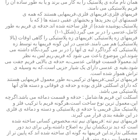
همان نام ماده ی پلاستیک را به کار می برند و یا به طور ساده آن را
فریم پلاستیکی می نامند.
فریمهای فلزی:فریمهای فلزی،فریمهایی هستند که همه ی
قسمتهای آن بجز پدها و بخشهای عقبی دسته ها ( که با
پلاستیک،پوشیده شده) از فلز ساخته شده اند.حدقه ی فریم به طور
کامل،عدسی را در بر می گیرد.(شکل۱-۱)
فریمهای زه پلاستیکی :فریمهای زه پلاستیکی را گاهی اوقات (بالا
پلاستیکی) هم می نامند.عدسی در این گونه فریمها به توسط زه
پلاستیکی که گرداگرد لبه ی آنها را در بر می گیرد،نگاه داشته می
شوند.این موضوع باعث می شود که فریم،ریم لس به نظر
آید.معمولاً قسمت فوقانی عدسی،به حدقه ی بالایی فریم جفت می
شود.بقیه ی عدسی دارای یک شیار جزیی است،که به وسیله ی
تراش هموار شده است.
فریمهای ترکیبی:فریمهای ترکیبی،به طور معمول فریمهایی هستند
که دارای اسکلتی فلزی بوده و حدقه ی فوقانی و دسته های آنها
پلاستیکی می باشد.
اسکلت این فریم ها،شامل : حدقه و قسمت دماغه می باشد.اگرچه
این،معمول ترین نوع ساخت است،هرگونه فریم با ترکیب فلز و
پلاستیک مثل فریمی با حدقه ی پلاستیکی و دسته و دماغه ی فلزی
در این طبقه بندی قرار می گیرند.
فریمهای نیم تنه :فریمهای نیم تنه،مخصوص کسانی ساخته شده
است که دید نزدیکشان نیاز به اصلاح داشته،ولی برای دید دور
مشکلی ندارند.این فریمها به گونه ای ساخته شده اند که پایین تر از
حد معمول،بر روی بینی قرار