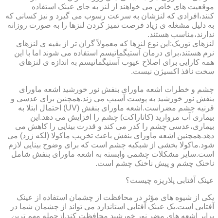
موقعیت های خاص می خواهند از لنز به جای عینک استفاده
کنند،افرادی که لنزشان به سرعت رسوب می گیرد و نیز کسانی که
به دلیل مشغله ی زیاد فرصت تمیز کردن لنزها را به صورت روزانه
ندارند،مناسب هستند.
لنزهای توریک:این نوع لنزها که معمولاً گران تر از بقیه ی لنزهای
نرم هستند،برای درمان آستیگماتیسم استفاده می شوند اما با این
همه کارایی برای اصلاح عیوب آستیگماتیسم به اندازه ی لنزهای
سخت نافذ اکسیژن نیست.
چشم و خطرات اشعه ماورای بنفش نور خورشید اشعه ماورای
بنفش نور خورشید به پوست آسیب می زند.همچنین برای عدسی و
قرنیه چشم مضراست.اشعه ماورای بنفش (UV) احتمال ابتلا به
بیماری آب مروارید (کاتاراکت) چشم را افزایش می دهد.این
بیماری،عدسی چشم را کدر می کند و قدرت بینایی را کاهش می
دهد.همچنین اشعه ماورای بنفش باعث تخریب ماکولا (لکه زرد) می
شود.ماکولا بخشی از شبکیه چشم است که برای وضوح بینایی لازم
است.سایر مشکلات چشمی وابسته به اشعه ماورای بنفش شامل
ناخنک چشم و پیش ناخنک چشم است.
عینک آفتابی پلاریزه چیست؟
یکی از شیوه های مؤثر در محافظت از چشمان استفاده از عینک
آفتابی است.یک عینک آفتابی استاندارد می تواند از چشمان شما در
برابر اشعه های مضر نور خورشید محافظت کند.ازجمله مهم ترین