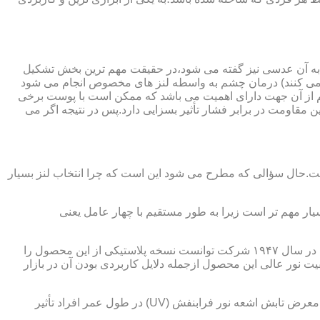
 به آن عدسی نیز گفته می شود،در حقیقت مهم ترین بخش تشکیل
ده می کنند) درمان چشم به واسطه لنز های مخصوص انجام می شود
م از آن جهت دارای اهمیت می باشد که ممکن است با پوست برخی
مقاومت در برابر فشار تأثیر بسزایی دارد.پس در نتیجه اگر می
 است.حال سؤالی که مطرح می شود این است که چرا انتخاب لنز بسیار
یار مهم تر است زیرا به طور مستقیم با چهار عامل یعنی
در قدیم از عدسی شیشه ای استفاده می شد،اما شیشه بسیار سنگین بوده و همچنین به راحتی شکسته و به چشم آسیب می رساند.در نهایت در سال ۱۹۴۷ شرکت توانست نسخه پلاستیکی از این محصول را
 نور عالی این محصول ازجمله دلایل کاربردی بودن آن در بازار
عامل بعدی که جزء اصلی ترین ویژگی های عینک طبی است،مقاومت در برابر اشعه UV در هر دو نوع A و B می باشد.قطعاً قرار گرفتن در معرض تابش اشعه نور فرابنفش (UV) در طول عمر افراد تأثیر