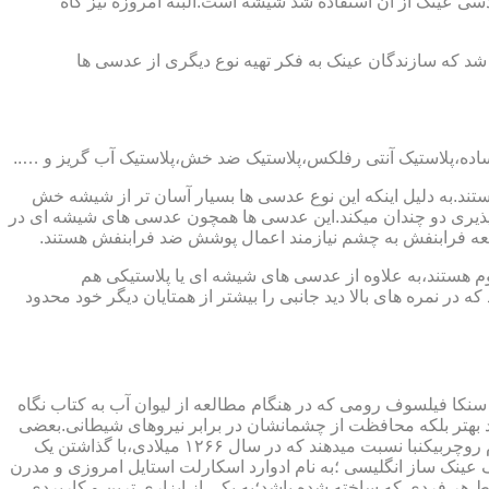
ابندایی ترین ماده ای که در ساخت عدسی عینک از آن استفاده شد شیشه است.البته امروزه نیز گاه
 که سازندگان عینک به فکر تهیه نوع دیگری از عدسی ها
ند.به دلیل اینکه این نوع عدسی ها بسیار آسان تر از شیشه خش
ذیری دو چندان میکند.این عدسی ها همچون عدسی های شیشه ای در
اشعه فرابنفش به چشم نیازمند اعمال پوشش ضد فرابنفش هستند.
م هستند،به علاوه از عدسی های شیشه ای یا پلاستیکی هم
 در نمره های بالا دید جانبی را بیشتر از همتایان دیگر خود محدود
سنکا فیلسوف رومی که در هنگام مطالعه از لیوان آب به کتاب نگاه
د بهتر بلکه محافظت از چشمانشان در برابر نیروهای شیطانی.بعضی
دیگر عقیده دارند اولین عینک توسط سالوینو دارماتی اهل ایتالیا در سال ۱۲۸۴ میلادی ساخته شده،برخی دیگر اختراع عینک را به مردی به نام روچربیکنبا نسبت میدهند که در سال ۱۲۶۶ میلادی،با گذاشتن یک
وط و کلمات را درشت تر و واضح تر می دید.اما چیزی که مشخص است این است که در سال ۱۷۲۷ میلادی یک عینک ساز انگلیسی ؛به نام ادوارد اسکارلت استایل امروزی و مدرن
 هر فردی که ساخته شده باشد؛به یکی از ابزاری ترین و کاربردی