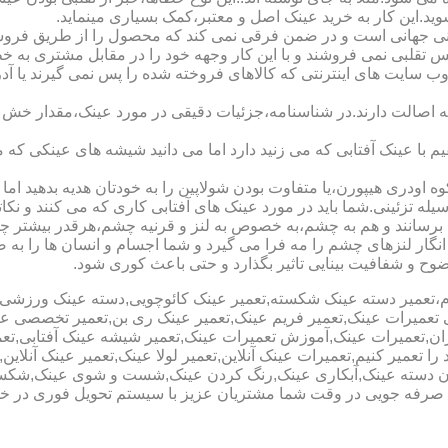
شوید.این کار به خرید عینک اصل و معتبر،کمک بسیاری مینماید.
هانی است و در ضمن فرقی نمی کند که محصول را از طریق فروشگاه ی
س تقلبی نمی فروشند و با این کار وجهه خود را در مقابل مشتری به 
 سایت های اینترنتی که کالاهای فروخته شده را پس نمی گیرند یا 
ه اصالت دارند.در شناسنامه،جزئیات دقیقی در مورد عینک،مقدار خش 
ا عینک آفتابی که می زنید دارد اما می دانید شیشه های عینکی که می
 اودری هیپورن،یا متفاوت بودن شولاپین را به خودتان هدیه بدهید اما م
ه تزئینی.شما باید در مورد عینک های آفتابی کاری که می کنند و نکاتی
برسانند و هم به چشم،به خصوص به لنز و قرنیه چشم،هرقدر بیشتر چش
ری انگار لنزهای چشم را مه فرا می گیرد و شما اجسام و انسان ها را 
ح و شفافیت بینایی تاثیر بگذارد و حتی باعث کوری شود.
نیوم،تعمیر دسته عینک شکسته,تعمیر عینک کائوچویی,دسته عینک ورزش
ی تعمیرات عینک,تعمیر فریم عینک,تعمیر عینک ری بن,تعمیر تخصصی ع
هران,تعمیرات عینک,آموزش تعمیرات عینک,تعمیر شیشه عینک آفتابی,ت
ا تعمیر کنیم,تعمیرات عینک آنلاین,تعمیر لولا عینک,تعمیر عینک آنلای
دن دسته عینک,آبکاری عینک,رنگ کردن عینک,شست و شوی عینک,شکستن
ای صرفه جویی در وقت شما مشتریان عزیز با سیستم تحویل فوری در