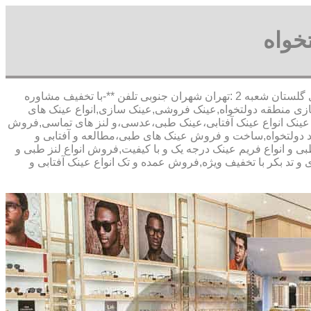
خواه
,آدرس شعبه 1 :تهران شاهین شمالی بیست متری گلستان شعبه 2 :تهران شهران جنوبی تلفن **-با تخفیف مشاوره
زی منطقه دولتخواه,عینک فروشی,عینک سازی,انواع عینک های
نتی عینک انواع عینک آفتابی،عینک طبی،عدسی،و لنز های تماسی,فروش
باشد دولتخواه,ساخت و فروش عینک های طبی،مطالعه و آفتابی و
بی و انواع فریم عینک درجه یک و با کیفیت,فروش انواع لنز طبی و
 و تد بکر با تخفیف ویژه,فروش عمده و تک انواع عینک آفتابی و