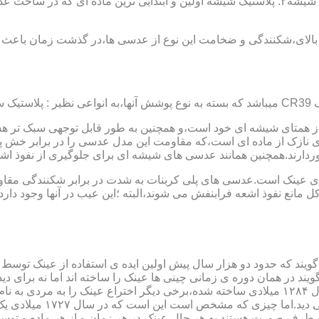
عدسی یا لنز :جنس عدسی عینکها از دو دسته ی کلی ساخته شده :۱ : شیشه۲: پلاستیک شیشه اولین و 
الای،شکنندگی و ضخامت این نوع از عدسی ها،در گذشت زمان باعث شد
ز همتای شیشه ای خود است،و همچنین به طور قابل توجهی سبک تر هست
نازک از ماده ای است،که مقاومت این مدل عدسی را در برابر خش پ
خوردارند.همچنین همانند عدسی های شیشه ای برای جلوگیری از نفوذ 
 های عینک است.عدسی های پلی کربنات به شدت در برابر شکنندگی مقاو
مانع نفوذ اشعه فرابنفش می شوند،البته ؛این عیب در آنها وجود دارد که
یند که حدود دو هزار سال پیش اولین ایده ی استفاده از عینک توسط 
 در همان دوره ی زمانی چینی ها عینک را ساخته اند اما نه برای دی
گوی شیشه ای روی کتاب خط
و طرف صورت هستند.به هر حال عینک در هر زمان و از هر ماده و توسط