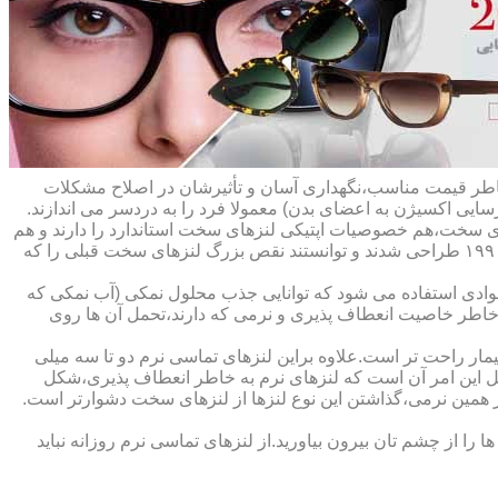
ه خاطر قیمت مناسب،نگهداری آسان و تأثیرشان در اصلاح مشکلات
سایی اکسیژن به اعضای بدن) معمولا فرد را به دردسر می اندازند.
ای سخت،هم خصوصیات اپتیکی لنزهای سخت استاندارد را دارند و هم
راحت تر هستند.در حقیقت این لنزها که از پلیمرهای نفوذپذیر به اکسیژن ساخته شده اند،در اواخر دهه ی ۱۹۷۰ و در طول دهه های ۱۹۸۰ و ۱۹۹۰ طراحی شدند و توانستند نقص بزرگ لنزهای سخت قبلی را که
وادی استفاده می شود که توانایی جذب محلول نمکی (آب نمکی که
 خاطر خاصیت انعطاف پذیری و نرمی که دارند،تحمل آن ها روی
مار راحت تر است.علاوه براین لنزهای تماسی نرم دو تا سه میلی
لیل این امر آن است که لنزهای نرم به خاطر انعطاف پذیری،شکل
اطر همین نرمی،گذاشتن این نوع لنزها از لنزهای سخت دشوارتر است.
ا از چشم تان بیرون بیاورید.از لنزهای تماسی نرم روزانه نباید