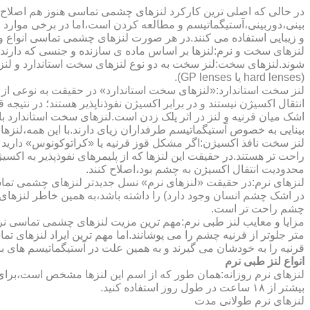
در حالی که اصلی ترین کارکرد لنزهای چشمی تماسی هنوز هم اصلاح 
بینی،دوربینی،آستیگماتیسم و مطالعه کردن است،اما در برخی موارد اف
و زیبایی استفاده می کنند.در هر صورت لنزهای چشمی تماسی انواع و ک
لنزهای سخت و نرم:لنزها بر اساس ماده ی سازنده و جنسی که دارند
شوند.لنزهای سخت:لنز سخت به دو نوع لنزهای سخت استاندارد و ل
(hard lenses یا GP lenses).
لنز سخت استاندارد:«لنزهای سخت استاندارد» در حقیقت به نوعی از 
انتقال اکسیژن نیستند و در برابر اکسیژن نفوذناپذیر هستند؛ در نتیجه 
اشک میان قرنیه و لنز در اثر پلک زدن است.لنزهای سخت استاندارد ب
بینایی به خصوص آستیگماتیسم طرفداران زیای دارند.با این همه،لنزها
لنز سخت نافذ اکسیژن:اگر مشکل قوز قرنیه یا «کراتوکونوس» دارید 
محدودیت انتقال اکسیژن به چشم بود،اصلاح کنند.
لنزهای نرم:در حقیقت «لنزهای نرم» نسل جدیدتر لنزهای چشمی تماس
در اشک چشم انسان وجود دارد) را داشته باشد،به همین خاطر لنزهای
چشم راحت تر است.
مزایا و معایب لنز طبی نرم:مهم ترین مزیت لنزهای چشمی تماسی نرم 
متر جلوتر از قرنیه چشم را می پوشانند.اما مهم ترین ایراد لنزهای 
قرنیه را به خودشان می گیرند و به همین علت در آستیگماتیسم های با
انواع لنز طبی نرم
لنزهای نرم روزانه:همان طور که از اسم این لنزها مشخص است،برای اس
بیشتر از ۱۸ ساعت در طول روز استفاده کنید.
لنزهای نرم طولانی مدت