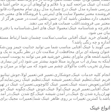
کننده آن عینک مراجعه کنید و با علائم و لوگوهای آن برند خاص آشنا 
بررسی شماره مدل عینک درج شماره مدل روی تمام محصولات،قانونی ج
فروشنده معتبر:معمولا سایت های اینترنتی یا فروشگاه های معتبر،جن
تخفیف دارد،مطمئن باشید که آن جنس،تقلبی است.در ضمن هرگز از وب
معتبر می فروشند،اغلب ضمانت هم ارائه می دهند.
دفترچه و شناسنامه عینک:معمولا عینک های اصل،شناسنامه یا دفترچ
بیان می شود.
راهنمای خرید عینک آفتابی مناسب:سلامت چشمان شما ارتباط مستقیم ب
اندازه و چه رنگی باشد؟
می گویند با عینک آفتابی مناسب شما می توانید جذابیت جیمز وین،شکوه
عنوان وسیله ای برای محافظت از سلامت تان در نظر بگیرید نه یک وسیل
باشید.اشعه های ماورای بنفش خورشید هم می توانند به پوست آسیب 
اینکه به بیماری آب مروارید مبتلا شوید بیشتر می شود (در این بیما
بیماری تخریب بافت ماکولای چشم می شوند که می تواند بر میزان وضو
انجام کلیه خدمات عینک,جوشکاری،تعمیر فنر،تعمیر لولا،جوش تیتا
فریم عینک,تنظیم عینک,تعمیر شیشه عینک,تنظیم عینک ریبن,نمایندگ
افتابی,تعویض دسته عینک,تعمیر عینک کائوچویی,تعمیرات عینک در ت
عینک آفتابی,تعمیر فریم عینک,لولا عینک,جوش عینک,چگونه عینک خود ر
تهران,پاره شدن نخ عینک,در آمدن شیشه عینک,کج شدن عینک,در آم
باشد.با کمترین تغییرات بر روی ظاهر عینک شما,تعمیرات مجیک بر
انواع عینک