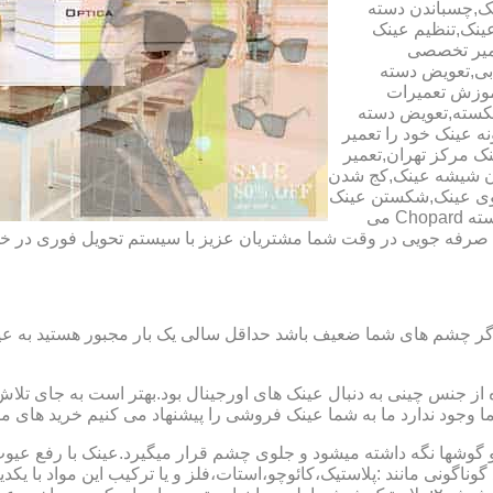
ک,چسباندن دسته
ینک,تنظیم عینک
عمیر تخصصی
ابی,تعویض دسته
آموزش تعمیرات
شکسته,تعویض دسته
ه عینک خود را تعمیر
ینک مرکز تهران,تعمیر
دن شیشه عینک,کج شدن
وی عینک,شکستن عینک
فلزی,تعمیر عینک بچه گانه,دسته Rey Ban,دسته AO,دسته Police,دسته Chopard می
ای صرفه جویی در وقت شما مشتریان عزیز با سیستم تحویل فوری در
گر چشم های شما ضعیف باشد حداقل سالی یک بار مجبور هستید به عین
از جنس چینی به دنبال عینک های اورجینال بود.بهتر است به جای تلا
شما وجود ندارد ما به شما عینک فروشی را پیشنهاد می کنیم خرید های م
شها نگه داشته میشود و جلوی چشم قرار میگیرد.عینک با رفع عیوب ان
 گوناگونی مانند :پلاستیک،کائوچو،استات،فلز و یا ترکیب این مواد با ی