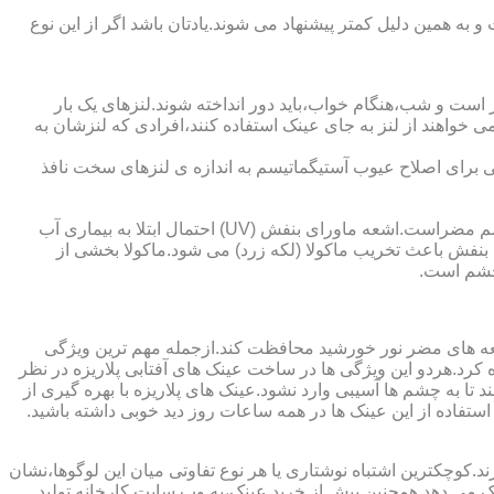
به همین دلیل کمتر پیشنهاد می شوند.یادتان باشد اگر از این نوع
 است و شب،هنگام خواب،باید دور انداخته شوند.لنزهای یک بار
واهند از لنز به جای عینک استفاده کنند،افرادی که لنزشان به
ایی برای اصلاح عیوب آستیگماتیسم به اندازه ی لنزهای سخت نافذ
چشم و خطرات اشعه ماورای بنفش نور خورشید اشعه ماورای بنفش نور خورشید به پوست آسیب می زند.همچنین برای عدسی و قرنیه چشم مضراست.اشعه ماورای بنفش (UV) احتمال ابتلا به بیماری آب
بنفش باعث تخریب ماکولا (لکه زرد) می شود.ماکولا بخشی از
چشم است.
اشعه های مضر نور خورشید محافظت کند.ازجمله مهم ترین ویژگی
رابنفش خورشید و پلاریزه بودن آن اشاره کرد.هردو این ویژگی ها در ساخت عینک های آفتابی پلاریزه در نظر
تا به چشم ها آسیبی وارد نشود.عینک های پلاریزه با بهره گیری از
استفاده از این عینک ها در همه ساعات روز دید خوبی داشته باشید.
کوچکترین اشتباه نوشتاری یا هر نوع تفاوتی میان این لوگوها،نشان
ینک می دهد.همچنین پیش از خرید عینک،به وب سایت کارخانه تولید