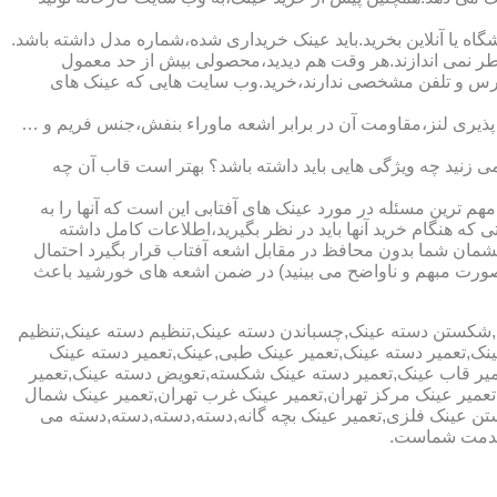
ا آنلاین بخرید.باید عینک خریداری شده،شماره مدل داشته باشد.
خطر نمی اندازند.هر وقت هم دیدید،محصولی بیش از حد معمول
آدرس و تلفن مشخصی ندارند،خرید.وب سایت هایی که عینک های
پذیری لنز،مقاومت آن در برابر اشعه ماوراء بنفش،جنس فریم و …
 زنید چه ویژگی هایی باید داشته باشد؟ بهتر است قاب آن چه
هم ترین مسئله در مورد عینک های آفتابی این است که آنها را به
 که هنگام خرید آنها باید در نظر بگیرید،اطلاعات کامل داشته
مان شما بدون محافظ در مقابل اشعه آفتاب قرار بگیرد احتمال
به صورت مبهم و ناواضح می بینید) در ضمن اشعه های خورشید باعث
ی,شکستن دسته عینک,چسباندن دسته عینک,تنظیم دسته عینک,تنظیم
ینک,تعمیر دسته عینک,تعمیر عینک طبی,عینک,تعمیر دسته عینک
عمیر قاب عینک,تعمیر دسته عینک شکسته,تعویض دسته عینک,تعمیر
ن,تعمیر عینک مرکز تهران,تعمیر عینک غرب تهران,تعمیر عینک شمال
 عینک فلزی,تعمیر عینک بچه گانه,دسته,دسته,دسته,دسته می
 خدمت شماست.