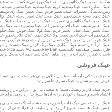
شکسته,تعمیر عینک کائوچویی,دسته عینک ورزشی,شکستن دسته عین
عینک,تنظیم دسته عینک,تنظیم فریم عینک,تنظیم عینک,تعمیر شیشه ع
ریبن,نمایندگی تعمیرات عینک,تعمیر فریم عینک,تعمیر عینک ری بن,ت
عینک,تعمیر دسته عینک,تعمیر عینک طبی,عینک,تعمیر دسته عینک افت
عینک,تعمیر عینک کائوچویی,تعمیرات عینک در تهران,تعمیرات عینک,
عینک,تعمیر شیشه عینک آفتابی,تعمیر قاب عینک,تعمیر دسته عینک 
عینک,تعمیر عینک آفتابی,تعمیر فریم عینک,لولا عینک,جوش عینک,چگون
کنیم,تعمیرات عینک آنلاین,تعمیر لولا عینک,تعمیر عینک آنلاین,تعمیر ع
عینک غرب تهران,تعمیر عینک شمال تهران,پاره شدن نخ عینک,در آم
عینک,در آمدن دسته عینک,آبکاری عینک,رنگ کردن عینک,شست و ش
باشد.با کمترین تغییرات بر روی ظاهر عینک شما,تعمیرات مجیک بر
عینک فروشی
مصرف پزشکی دارد،اما به عنوان کالایی زینتی هم استفاده می شود.ا
خوش تیپ تر شدن به عینک سازی ها سر زدید
خرید عینک،کار پر ریسکی ست؛ به سختی می توان در این بازار پرشده 
اعتماد باشید و چشمان خودتان را به آن ها بسپارید؛ راه دومی برای 
عینک از دو عدسی و یک قاب یا فریم درست شده استکه توسط بینی و گو
جنس :عینک ها بسته به نوع کاربرد آنها و سلیقه ای افراد خاص از مواد