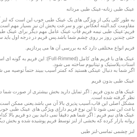
عینک طبی زنانه-عینک طبی مردانه
به طور کلی یکی از ویژگی های یک عینک طبی خوب این است که لنز آ
مقاومت کند.البته انعکاس نور و سرعت پخش آن نیز بسیار مهم است ک
فریم:عینک طبی نیمه فریم قاب عینک عامل مهم دیگر برای عینک طبی
حتی چندین روز بر روی چشم شما باشد.پس فریم در درجه اول باید س
فریم انواع مختلفی دارد که به بررسی آن ها می پردازیم.
عینک های با فریم های کامل (ed
استات،پلاستیک و تیتانیوم ساخته می شود.
اگر شما به دنبال عینکی هستید که کمتر آسیب ببیند حتماً توصیه می شو
عینک طبی بدون فریم
عینک های بدون فریم : اگر تمایل دارید بخش بیشتری از صورت شما دی
نظر گرفته شده است.
مشکل اصلی این قاب،آسیب پذیری بالا آن می باشد.یعنی ممکن است لنز
باعث این نمی شود تا این نوع فریم دارای ویژگی های عینک طبی خوب
عینک های نیم فریم : اگر شما هم دقیقاً نمی دانید بین دو فریم بالا 
روانه بازار کرده که بخشی از لنز توسط فریم پوشیده شده و بخش دیگ
لنز چشمی تماسی-لنز طبی