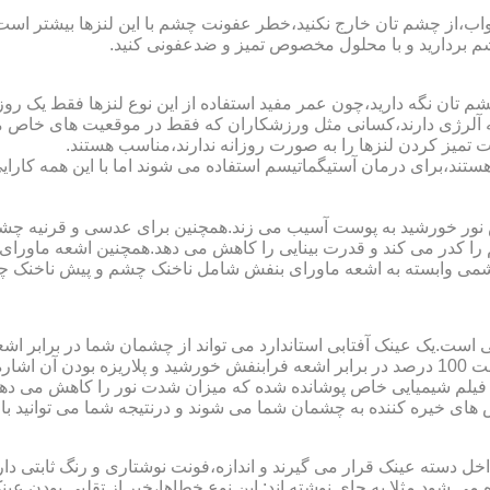
اب،از چشم تان خارج نکنید،خطر عفونت چشم با این لنزها بیشتر است و 
چشم بردارید و با محلول مخصوص تمیز و ضدعفونی کنید.
 تان نگه دارید،چون عمر مفید استفاده از این نوع لنزها فقط یک روز
 آلرژی دارند،کسانی مثل ورزشکاران که فقط در موقعیت های خاص می خ
میز کردن لنزها را به صورت روزانه ندارند،مناسب هستند.
م هستند،برای درمان آستیگماتیسم استفاده می شوند اما با این همه کار
ا کدر می کند و قدرت بینایی را کاهش می دهد.همچنین اشعه ماورای 
می وابسته به اشعه ماورای بنفش شامل ناخنک چشم و پیش ناخنک 
ی است.یک عینک آفتابی استاندارد می تواند از چشمان شما در برابر 
هایی که یک عینک آفتابی استاندارد باید داشته باشد می توان به محافظت 100 درصد در برابر اشعه ف
ک فیلم شیمیایی خاص پوشانده شده که میزان شدت نور را کاهش می دهند 
 های خیره کننده به چشمان شما می شوند و درنتیجه شما می توانید با 
دسته عینک قرار می گیرند و اندازه،فونت نوشتاری و رنگ ثابتی دارند.
 می شود.مثلا به جای نوشته اند:.این نوع خطاها،خبر از تقلبی بودن ع