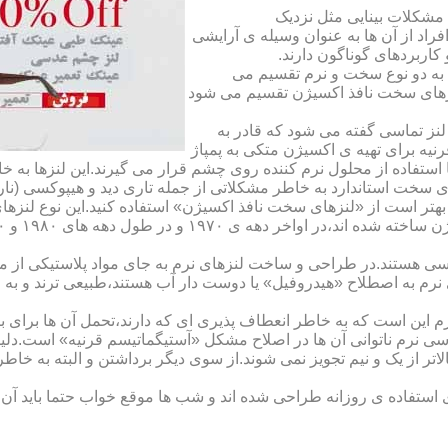
مشکلات بینایی مثل نزدیک
راد از آن ها به عنوان وسیله ی آرایشی
اربردهای گوناگون دارند.
 به دو نوع سخت و نرم تقسیم می
نزهای سخت نافذ اکسیژن تقسیم می شود
لنز تماسی گفته می شود که قادر به
قرنیه برای تهیه ی اکسیژن متکی به پمپاژ
ا استفاده از محلول نرم کننده روی چشم قرار می گیرند.این لنزها ب
ی سخت استاندارد به خاطر مشکلاتی از جمله تاری دید و هیپوکسی (نار
بهتر است از «لنزهای سخت نافذ اکسیژن» استفاده کنید.این نوع لنزه
ی هستند.در طراحی و ساخت لنزهای نرم به جای مواد پلاستیکی از م
 نرم به اصطلاح «هیدروفیل» یا دوست دار آب هستند،طبیعی ترند و به
این است که به خاطر انعطاف پذیری ای که دارند،تحمل آن ها برای بی
تماسی نرم ناتوانی آن ها در اصلاح مشکل «آستیگماتیسم قرنیه» است.د
لاتر از یک و نیم تجویز نمی شوند.از سوی دیگر برداشتن و البته به خ
تفاده ی روزانه طراحی شده اند و شب ها موقع خواب حتما باید آن ها ر