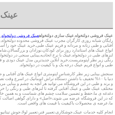
عینک 
عینک فروشی دولتخواه
,
عینک سازی دولتخواه
عینک فروشی دولتخواه
,
ع
رایگان شبانه روزی کارگران مجرب عینک فروشی محدوده دولتخواه,
ع
آفتابی و طبی زنانه و مردانه و فریم عینک طبی,خرید عینک خود را آ
انواع عینک های استاندارد روز برای کودکان،نوزادان و بزرگسالان.شا
لنزهای طبی در دولتخواه,عینک با نرخ اتحادیه,بینایی سنجی در دولتخ
رنگی زیر نظر اپتومتریست,خرید آنلاین جدیدترین مدل عینک دودی و فری
طبی و انواع فریم عینک درجه یک و با کیفیت در دولتخواه,
سنجش بینایی زیر نظر کارشناس
اپتومتری انواع عینک های آفتابی و 
دنیا با ۱۰% تخفیف با داشتن دستگاه تراش اتوماتیک در اسرع وقت 
و برند و طبی در این فروشگاه می توانید هر آنچه به چشم و بینایی مر
مختلف عینک طبی و عینک آفتابی گرفته تا لنزهای طبی و رنگی را خری
دغدغه ی ما،حفظ و تضمین سلامت چشم های شماست و به همین خا
که در این فروشگاه عرضه می شوند،«اصل» و دارای گواهی اصالت کا
ما،عرضه ی محصولات باکیفیت با قیمت های واقعی است.
انجام کلیه خدمات عینک,جوشکاری،تعمیر فنر،تعمیر لولا،جوش تیتانیو