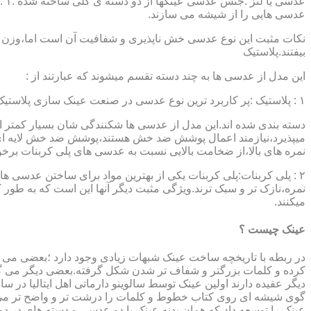
عدسی هایی را از شیشه می سازند.
نکات مثبت این نوع عدسی خش ناپذیری و شفافیت آن است اما،وزن ب
بیفتند.پلاستیک
این مدل از عدسی ها به چند دسته تقسم میشوند که عبارتند از :
۱ : پلاستیک :پر کاربرد ترین نوع عدسی در صنعت عینک سازی پلاستیک CR39 میباشد که بسته به نوع پوشش آنها،به انواعی نظیر : پلاستیک ساده،پلاستیک آنتی رفلکس،پلاستیک ضد خش،پلاستیک آب گریز و …..
دسته بندی شده اند.این مدل از عدسی ها شکنندگی شان بسیار کمتر ا
میپذیرد،نیازمند اعمال پوشش ضد خش هستند،پوشش ضد خش لایه ای 
نمره های بالا،از ضخامت بالایی نسبت به عدسی های پلی کربنات بر
۲ : پلی کربنات:پلی کربنات یکی از بهترین مواد برای ساختن عدسی
نمره،نازک تر و سبک ترند.ویژگی مثبت دیگر آنها این است که به طور کل 
میکنند.
عینک چیست ؟
در ربطه با تاریخچه ساخت عینک شبهات زیادی وجود دارد ؛بعضی می گو
کرده و کلمات بزرگتر و شفاف تر شدن شکل گرفته.بعضی دیگر می گویند
عینک را توسعه داد،که همان بدنه عینک با دو عدسی و دسته های در د