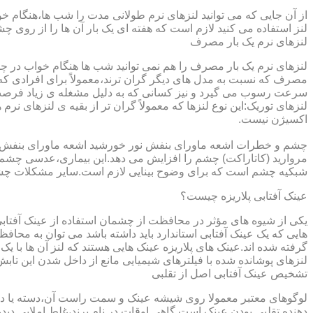
از آن جایی که می توانید لنزهای نرم طولانی مدت را شب ها،هنگام خو
لنز استفاده می کنید لازم است که هفته ای یک بار آن ها را از روی 
لنزهای نرم یک بار مصرف
لنزهای نرم یک بار مصرف را هم نمی توانید شب ها هنگام خواب در چشم
مصرف که نسبت به مدل های دیگر گران ترند،معمولاً برای افرادی که
سرعت رسوب می گیرد و نیز کسانی که به دلیل مشغله ی زیاد فرصت ت
لنزهای توریک:این نوع لنزها که معمولاً گران تر از بقیه ی لنزهای نر
اکسیژن نیست.
مروارید (کاتاراکت) چشم را افزایش می دهد.این بیماری،عدسی چشم ر
شبکیه چشم است که برای وضوح بینایی لازم است.سایر مشکلات چش
عینک آفتابی پلاریزه چیست؟
یکی از شیوه های مؤثر در محافظت از چشمان استفاده از عینک آفتاب
گرفته شده اند.عینک های پلاریزه عینک هایی هستند که لنز آن ها با ی
لنزهای پوشانده شده با فیلترهای شیمیایی مانع از داخل شدن این تابش
تشخیص عینک آفتابی اصل از تقلبی
لوگوهای معتبر معمولا روی شیشه عینک و سمت راست آن،دسته یا داخل 
دهنده تقلبی بودن عینک است.گاهی اوقات در نام برند،غلط املایی دیده