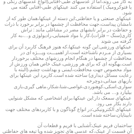
به کار می روند،اما از عدسیهای طبی-آفتابی(انواع عدسیهای رنگی و
یا فتوکرومیک ) استفاده می کنند عینکهای طبی-آفتابی گفته می
شود.
عینکهای صنعتی و یا حفاظتی:این دسته از عینکها،همان طور که از
نامشان پیداست،جهت محافظت از چشمها در برابر برخورد با ذرات
و حفاظت در برابر تابشهای مضر در مشاغلی مانند : تراش
کاری(سنگ – فلزات)،کار با مواد شیمیایی،رادیولوژی و…،به کار
گرفته می شوند
عینکهای ورزشی:این گونه عینکها،که هنوز فرهنگ کاربرد آن برای
بسیاری از مـردم ناشناخته است،از اهمیـــت ویـــژه ای در
محافظت از چشمها در هنگام انجام ورزشهای مختلف برخوردار
است.به­گونه ای که برای هر ورزشی،عینک خاص همان ورزش از
مواد مخصوص جهت محافظت،ایمنی و بهداشت چشم،(البته با
رعایت مسائل دیداری) ساخته شده است.کاربرد این عینکها برای
بازیهای میدانی،دوچرخه
سواری،اسکی،کوهنوردی،غواصی،شنا،شکار،ماهی گیری،بازی
بیلیارد و… می باشد.
عینکهای سمعک دار:این عینکها،برای اشخاصی که مشکل شنوایی
دارند بکار می رود.
عینکهای الکترونیکی:در انواع گوناگون و با کاربردهای مختلف جهت
نابینایان،ساخته شده است.
ساختمان فریم عینک:آشنایی با فریم و قطعات آن
آن قسمت از عینک،که عدسی های تجویز شده ویا تیغه های حفاظتی