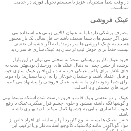
در وقت شما مشتریان عزیز با سیستم تحویل فوری در خدمت
شماست.
عینک فروشی
مصرف پزشکی دارد،اما به عنوان کالایی زینتی هم استفاده می
شود.اگر چشم های شما ضعیف باشد حداقل سالی یک بار مجبور
هستید به عینک فروشی ها سر بزنید؛ یا نه اگر چشمتان ضعیف
نیست حتماً برای خوش تیپ تر شدن به عینک سازی ها سر زدید
خرید عینک،کار پر ریسکی ست؛ به سختی می توان در این بازار
پرشده از جنس چینی به دنبال عینک های اورجینال بود.بهتر است به
جای تلاش برای یافتن عینکی خوب،به دنبال یافتن عینک سازی خوب
و قابل اعتماد باشید و چشمان خودتان را به آن ها بسپارید؛ راه دومی
برای شما وجود ندارد ما به شما عینک فروشی را پیشنهاد می کنیم
خرید های مطمئن و با اصالت
عینک از دو عدسی و یک قاب یا فریم درست شده استکه توسط بینی
و گوشها نگه داشته میشود و جلوی چشم قرار میگیرد.عینک با رفع
عیوب انکساری بینایی به چشمها کمک میکند تا دید بهتری داشته
باشند.
جنس :عینک ها بسته به نوع کاربرد آنها و سلیقه ای افراد خاص از
مواد گوناگونی مانند :پلاستیک،کائوچو،استات،فلز و یا ترکیب این
مواد با یکدیگر ساخته شده است.