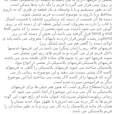
بر روی بینی قرار می گیرد،تا فریم را نگه دارد.پدها ممکن است
که،به طور مستقیم و یا با واسطه ی یک قطعه ی فلزی که به بازوی
محافظ و یا بازوی پد موسوم است،به فریم متصل شوند.
دسته ها :آن قسمت از دسته که نزدیکترین فاصله با قسمت اتصال
با قاب را دارد،به معروف است.اولین نقطه ای از دسته که بر روی
گوش خم می شود نامیده می شود.بخشی از دسته را که مابین butt
end و bend قرار گرفته می نامند.آن بخش از دسته که در زیر
bendودر پشت گوش قرار دارد،به نامهای l معروف می باشد.پایه ی
لولای دسته را گاهی هم می نامند.(شکل زیر)
فریمهای فاقد ریم را (مان تینگز) می نامند.در این فریمها،عدسیها
داخل فریم قرار می گیرند،و به فریم های ریم لس متصل می
شوند.فریمها خود نیز به شیوه های ساده قابل طبقه بندی می باشند.
فریمهای پلاستیکی:فریمهای پلاستیکی،از بعضی از انواع مواد
پلاستیکی ساخته می شوند.فریمهای پلاستیکی را گاهی به فریمهای
کاسه لاک پشتی نسبت می دهند و این موضوع،به زمانی باز می
گردد که فریمها را از کاسه لاک پشت می ساختند.اما،این موضوع
دیگر به فراموشی سپرده شده است.
(زیل)،اصطلاح دیگری است که هنوز هم خیلی ها برای فریمهای
پلاستیکی به کار می برند.این موضوع از آنجا ناشی می شود که
زمانی زیلونیت(سلولز نیتریت)به عنوان ماده ای رایج جهت این گونه
فریم ها به کار برده می شد.امروزه با ظهور مواد جدید بسیار،یا
همان نام ماده ی پلاستیک را به کار می برند و یا به طور ساده آن را
فریم پلاستیکی می نامند.