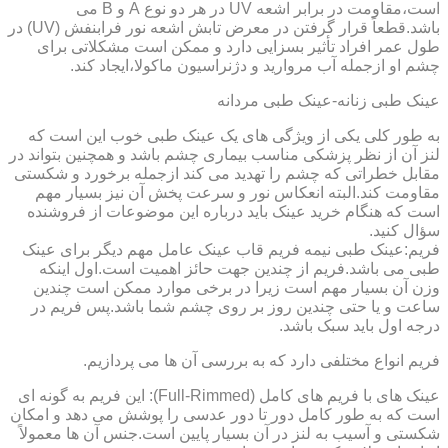
است،مقاومت در برابر اشعه UV در هر دو نوع A و B می
باشد.قطعاً قرار گرفتن در معرض تابش اشعه نور فرابنفش (UV) در
طول عمر افراد تأثیر بسزایی دارد و ممکن است مشکلاتی برای
چشم او ازجمله آب مروارید و دژنراسیون ماکولا،ایجاد کند.
عینک طبی زنانه-عینک طبی مردانه
به طور کلی یکی از ویژگی های یک عینک طبی خوب این است که
لنز آن از نظر پزشکی مناسب بیماری چشم باشد و همچنین بتواند در
مقابل خطراتی که چشم را تهدید می کند ازجمله برخورد و شکستی
مقاومت کند.البته انعکاس نور و سرعت پخش آن نیز بسیار مهم
است که هنگام خرید عینک باید درباره این موضوعات از فروشنده
سؤال کنید.
فریم:عینک طبی نیمه فریم قاب عینک عامل مهم دیگر برای عینک
طبی می باشد.فریم از چندین جهت حائز اهمیت است.اول اینکه
وزن آن بسیار مهم است زیرا در برخی موارد ممکن است چندین
ساعت و یا حتی چندین روز بر روی چشم شما باشد.پس فریم در
درجه اول باید سبک باشد.
فریم انواع مختلفی دارد که به بررسی آن ها می پردازیم.
عینک های با فریم های کامل (Full-Rimmed): این فریم به گونه ای
است که به طور کامل دور تا دور عدسی را پوشش می دهد و امکان
شکستی و آسیب به لنز در آن بسیار پایین است.جنس آن ها معمولاً