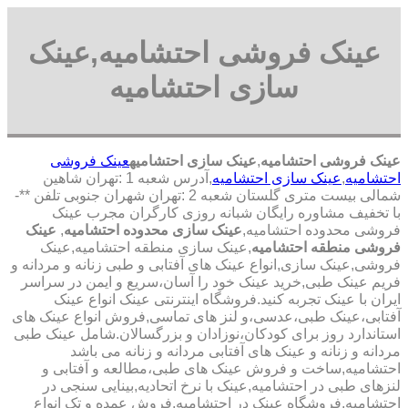
عینک فروشی احتشامیه,عینک
سازی احتشامیه
عینک فروشی احتشامیه
,
عینک سازی احتشامیه
عینک فروشی
احتشامیه
,
عینک سازی احتشامیه
,آدرس شعبه 1 :تهران شاهین
شمالی بیست متری گلستان شعبه 2 :تهران شهران جنوبی تلفن **-
با تخفیف مشاوره رایگان شبانه روزی کارگران مجرب عینک
فروشی محدوده احتشامیه,
عینک سازی محدوده احتشامیه
,
عینک
فروشی منطقه احتشامیه
,عینک سازی منطقه احتشامیه,عینک
فروشی,عینک سازی,انواع عینک های آفتابی و طبی زنانه و مردانه و
فریم عینک طبی,خرید عینک خود را آسان،سریع و ایمن در سراسر
ایران با عینک تجربه کنید.فروشگاه اینترنتی عینک انواع عینک
آفتابی،عینک طبی،عدسی،و لنز های تماسی,فروش انواع عینک های
استاندارد روز برای کودکان،نوزادان و بزرگسالان.شامل عینک طبی
مردانه و زنانه و عینک های آفتابی مردانه و زنانه می باشد
احتشامیه,ساخت و فروش عینک های طبی،مطالعه و آفتابی و
لنزهای طبی در احتشامیه,عینک با نرخ اتحادیه,بینایی سنجی در
احتشامیه,فروشگاه عینک در احتشامیه,فروش عمده و تک انواع