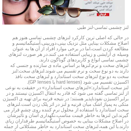
لنز چشمی تماسی-لنز طبی
در حالی که اصلی ترین کارکرد لنزهای چشمی تماسی هنوز هم
اصلاح مشکلات بینایی مثل نزدیک بینی،دوربینی،آستیگماتیسم و
مطالعه کردن است،اما در برخی موارد افراد از آن ها به عنوان
وسیله ی آرایشی و زیبایی استفاده می کنند.در هر صورت لنزهای
چشمی تماسی انواع و کاربردهای گوناگون دارند.
لنزهای سخت و نرم:لنزها بر اساس ماده ی سازنده و جنسی که
دارند به دو نوع سخت و نرم تقسیم می شوند.لنزهای سخت:لنز
سخت به دو نوع لنزهای سخت استاندارد و لنزهای سخت نافذ
اکسیژن تقسیم می شود (hard lenses یا GP lenses).
لنز سخت استاندارد:«لنزهای سخت استاندارد» در حقیقت به نوعی
از لنز تماسی گفته می شود که قادر به انتقال اکسیژن نیستند و در
برابر اکسیژن نفوذناپذیر هستند؛ در نتیجه قرنیه برای تهیه ی اکسیژن
متکی به پمپاژ اشک میان قرنیه و لنز در اثر پلک زدن است.لنزهای
سخت استاندارد با استفاده از محلول نرم کننده روی چشم قرار می
گیرند.این لنزها به خاطر قیمت مناسب،نگهداری آسان و تأثیرشان
در اصلاح مشکلات بینایی به خصوص آستیگماتیسم طرفداران زیای
دارند.با این همه،لنزهای سخت استاندارد به خاطر مشکلاتی از جمله