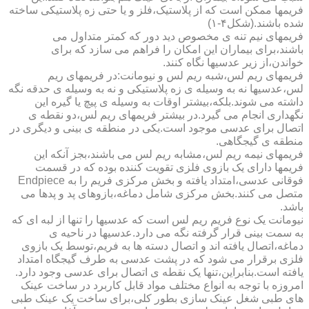
فریمها ممکن است که از پلاستیک،فلز و یا حتی زه پلاستیکی ساخته
شده باشند.(شکل۴-۱)
فریمهای نیم تنه ی مخصوص دید دور که کمتر متداول می
باشند،برای بیماران این امکان را فراهم می سازد که برای
خواندن،از زیر عدسیها نگاه کنند.
فریمهای ریم لس،شبه ریم لس و نیومانت:در فریمهای ریم
لس،عدسیها نه به وسیله ی زه پلاستیکی و نه به وسیله ی حدقه نگه
داشته می شوند.بلکه،بیشتر اوقات به وسیله ی پیچ یا گیره این
نگهداری انجام می گیرد.در بیشتر فریمهای ریم لس،دو نقطه ی
اتصال برای عدسی موجود است.یکی در منطقه ی بینی و دیگری در
منطقه ی گیجگاهی.
فریمهای نیمه ریم لس،مشابه ریم لس می باشند،بجز آنکه این
فریمها دارای یک بازوی فلزی تقویت کننده بوده که در قسمت
فوقانی عدسی،امتداد یافته و بخش مرکزی فریم را به Endpiece
متصل می کنند.بخش مرکزی شامل دماغه،بازوهای پد و پدها می
باشد.
نیومانت یک نوع فریم ریم لس است که عدسیها را تنها از لبه ای که
به سمت بینی قرار گرفته نگه می دارد.عدسیها در ناحیه ی
دماغه،اتصال یافته اند و اتصال دسته ها به فریم،توسط یک بازوی
فلزی برقرار می شود که در پشت عدسی به طرف گیجگاه امتداد
یافته است.بنابراین،تنها یک نقطه ی اتصال برای عدسی وجود دارد.
امروزه با توجه به انواع مختلف مواد قابل کاربرد در ساخت عینک
های طبی شغل عینک سازی بطور کلی،برای ساخت یک عینک طبی