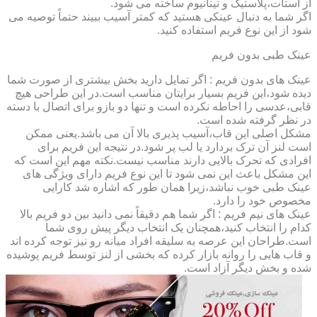
از استات،پلاستیک و تیتانیوم ساخته می شود.
اگر شما به دنبال عینکی هستید که کمتر آسیب ببیند حتماً توصیه می
شود از این نوع فریم استفاده کنید.
عینک طبی بدون فریم
عینک های بدون فریم : اگر تمایل دارید بخش بیشتری از صورت شما
دیده شود،این فریم بسیار برایتان مناسب است.در این طراحی هیچ
قابی،عدسی را احاطه نکرده است و تنها دو بازو برای اتصال با دسته
در نظر گرفته شده است.
مشکل اصلی این قاب،آسیب پذیری بالا آن می باشد.یعنی ممکن
است لنز آن ترک بردارد یا لب پر شود.در نتیجه این فریم برای
افرادی که تحرک بالایی دارند مناسب نیست.نکته مهم این است که
این مشکل باعث این نمی شود تا این نوع فریم دارای ویژگی های
عینک طبی خوب نباشد،زیرا همان طور که اشاره شد کارایی
مخصوص خود را دارد.
عینک های نیم فریم : اگر شما هم دقیقاً نمی دانید بین دو فریم بالا
کدام را انتخاب کنید،همچنان یک انتخاب دیگر پیش روی شما
است.طراحان این عرصه به سلیقه افراد میانه رو نیز توجه کرده اند
و قاب هایی را روانه بازار کرده که بخشی از لنز توسط فریم پوشیده
شده و بخش دیگر آزاد است.