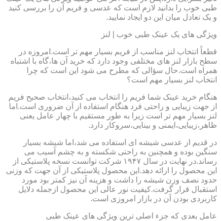
طبی خوب را بدانید لازم است که عدسی و فریم آن را بررسی کنید
و یک تعادل میان این دو ایجاد نمایید.
ویژگی های یک عینک طبی خوب | لنز
قطعاً انتخاب لنز مناسب از فریم بسیار مهم تر است.امروزه در
سطح بازار لنز های مختلفی وجود دارد که خرید آن ها،گاه با اشتباه
همراه است.حال سؤالی که مطرح می شود این است که چرا
انتخاب لنز بسیار مهم است؟
هنگام خرید عینک شما فریم را انتخاب می کنید،انتخاب صحیح فریم
از جهت زیبایی و راحتی فرد هنگام استفاده از آن ضروری است.اما
لنز بسیار مهم تر است زیرا به طور مستقیم با چهار عامل یعنی
ظاهر،زیبایی،ایمنی و بینایی،سروکار دارد.
در قدیم از عدسی شیشه ای استفاده می شد،اما شیشه بسیار
سنگین بوده و همچنین به راحتی شکسته و به چشم آسیب می
رساند.در نهایت در سال ۱۹۴۷ شرکت توانست نسخه پلاستیکی از
این محصول را ارائه دهد.این محصول پلاستیکی از آن جهت که وزنی
حدود نصف وزن شیشه را داشت و هزینه آن نیز کمتر بود مورد
استقبال قرار گرفت.کیفیت نور عالی این محصول ازجمله دلایل
کاربردی بودن آن در بازار امروزی است.
عامل بعدی که جزء اصلی ترین ویژگی های عینک طبی