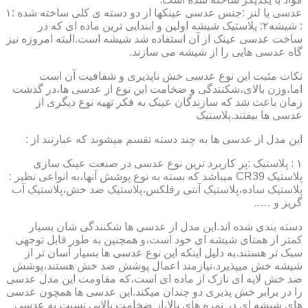
عدسی یا لنز :جنس عدسی عینکها از دو دسته ی کلی ساخته شده :۱
: شیشه۲: پلاستیک شیشه اولین و ابندایی ترین ماده ای که در
ساخت عدسی عینک از آن استفاده شد شیشه است.البته امروزه نیز
گاه عدسی هایی را از شیشه می سازند.
نکات مثبت این نوع عدسی خش ناپذیری و شفافیت آن است
اما،وزن بالای،شکنندگی و ضخامت این نوع از عدسی ها،در گذشت
زمان باعث شد که سازندگان عینک به فکر تهیه نوع دیگری از
عدسی ها بیفتند.پلاستیک
این مدل از عدسی ها به چند دسته تقسم میشوند که عبارتند از :
۱ : پلاستیک :پر کاربرد ترین نوع عدسی در صنعت عینک سازی
پلاستیک CR39 میباشد که بسته به نوع پوشش آنها،به انواعی نظیر :
پلاستیک ساده،پلاستیک آنتی رفلکس،پلاستیک ضد خش،پلاستیک آب
گریز و …..
دسته بندی شده اند.این مدل از عدسی ها شکنندگی شان بسیار
کمتر از همتای شیشه ای خود است،و همچنین به طور قابل توجهی
سبک تر هستند.به دلیل اینکه این نوع عدسی ها بسیار آسان تر از
شیشه خش میپذیرد،نیازمند اعمال پوشش ضد خش هستند،پوشش
ضد خش لایه ای نازک از ماده ای است،که مقاومت این مدل عدسی
را در برابر خش پذیری دو چندان میکند.این عدسی ها همچون عدسی
های شیشه ای در نمره های بالا،از ضخامت بالایی نسبت به عدسی