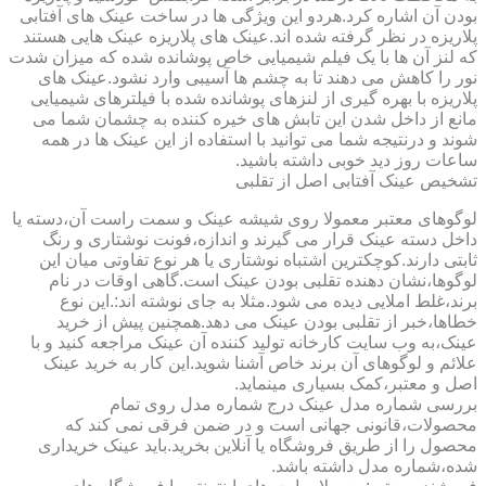
بودن آن اشاره کرد.هردو این ویژگی ها در ساخت عینک های آفتابی
پلاریزه در نظر گرفته شده اند.عینک های پلاریزه عینک هایی هستند
که لنز آن ها با یک فیلم شیمیایی خاص پوشانده شده که میزان شدت
نور را کاهش می دهند تا به چشم ها آسیبی وارد نشود.عینک های
پلاریزه با بهره گیری از لنزهای پوشانده شده با فیلترهای شیمیایی
مانع از داخل شدن این تابش های خیره کننده به چشمان شما می
شوند و درنتیجه شما می توانید با استفاده از این عینک ها در همه
ساعات روز دید خوبی داشته باشید.
تشخیص عینک آفتابی اصل از تقلبی
لوگوهای معتبر معمولا روی شیشه عینک و سمت راست آن،دسته یا
داخل دسته عینک قرار می گیرند و اندازه،فونت نوشتاری و رنگ
ثابتی دارند.کوچکترین اشتباه نوشتاری یا هر نوع تفاوتی میان این
لوگوها،نشان دهنده تقلبی بودن عینک است.گاهی اوقات در نام
برند،غلط املایی دیده می شود.مثلا به جای نوشته اند:.این نوع
خطاها،خبر از تقلبی بودن عینک می دهد.همچنین پیش از خرید
عینک،به وب سایت کارخانه تولید کننده آن عینک مراجعه کنید و با
علائم و لوگوهای آن برند خاص آشنا شوید.این کار به خرید عینک
اصل و معتبر،کمک بسیاری مینماید.
بررسی شماره مدل عینک درج شماره مدل روی تمام
محصولات،قانونی جهانی است و در ضمن فرقی نمی کند که
محصول را از طریق فروشگاه یا آنلاین بخرید.باید عینک خریداری
شده،شماره مدل داشته باشد.