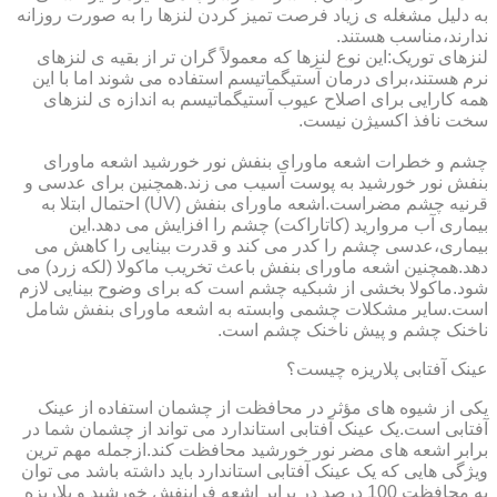
به دلیل مشغله ی زیاد فرصت تمیز کردن لنزها را به صورت روزانه
ندارند،مناسب هستند.
لنزهای توریک:این نوع لنزها که معمولاً گران تر از بقیه ی لنزهای
نرم هستند،برای درمان آستیگماتیسم استفاده می شوند اما با این
همه کارایی برای اصلاح عیوب آستیگماتیسم به اندازه ی لنزهای
سخت نافذ اکسیژن نیست.
چشم و خطرات اشعه ماورای بنفش نور خورشید اشعه ماورای
بنفش نور خورشید به پوست آسیب می زند.همچنین برای عدسی و
قرنیه چشم مضراست.اشعه ماورای بنفش (UV) احتمال ابتلا به
بیماری آب مروارید (کاتاراکت) چشم را افزایش می دهد.این
بیماری،عدسی چشم را کدر می کند و قدرت بینایی را کاهش می
دهد.همچنین اشعه ماورای بنفش باعث تخریب ماکولا (لکه زرد) می
شود.ماکولا بخشی از شبکیه چشم است که برای وضوح بینایی لازم
است.سایر مشکلات چشمی وابسته به اشعه ماورای بنفش شامل
ناخنک چشم و پیش ناخنک چشم است.
عینک آفتابی پلاریزه چیست؟
یکی از شیوه های مؤثر در محافظت از چشمان استفاده از عینک
آفتابی است.یک عینک آفتابی استاندارد می تواند از چشمان شما در
برابر اشعه های مضر نور خورشید محافظت کند.ازجمله مهم ترین
ویژگی هایی که یک عینک آفتابی استاندارد باید داشته باشد می توان
به محافظت 100 درصد در برابر اشعه فرابنفش خورشید و پلاریزه