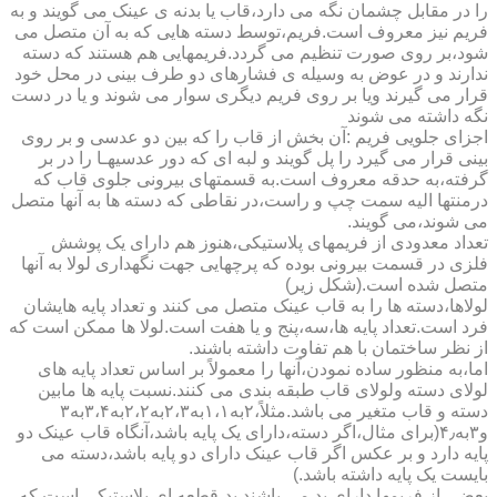
را در مقابل چشمان نگه می دارد،قاب یا بدنه ی عینک می گویند و به
فریم نیز معروف است.فریم،توسط دسته هایی که به آن متصل می
شود،بر روی صورت تنظیم می گردد.فریمهایی هم هستند که دسته
ندارند و در عوض به وسیله ی فشارهای دو طرف بینی در محل خود
قرار می گیرند ویا بر روی فریم دیگری سوار می شوند و یا در دست
نگه داشته می شوند
اجزای جلویی فریم :آن بخش از قاب را که بین دو عدسی و بر روی
بینی قرار می گیرد را پل گویند و لبه ای که دور عدسیهـا را در بر
گرفته،به حدقه معروف است.به قسمتهای بیرونی جلوی قاب که
درمنتها الیه سمت چپ و راست،در نقاطی که دسته ها به آنها متصل
می شوند،می گویند.
تعداد معدودی از فریمهای پلاستیکی،هنوز هم دارای یک پوشش
فلزی در قسمت بیرونی بوده که پرچهایی جهت نگهداری لولا به آنها
متصل شده است.(شکل زیر)
لولاها،دسته ها را به قاب عینک متصل می کنند و تعداد پایه هایشان
فرد است.تعداد پایه ها،سه،پنج و یا هفت است.لولا ها ممکن است که
از نظر ساختمان با هم تفاوت داشته باشند.
اما،به منظور ساده نمودن،آنها را معمولاً بر اساس تعداد پایه های
لولای دسته ولولای قاب طبقه بندی می کنند.نسبت پایه ها مابین
دسته و قاب متغیر می باشد.مثلاً،۲به۱،۱به۲،۳به۲،۲به۳،۴به۳
و۳به۴٫(برای مثال،اگر دسته،دارای یک پایه باشد،آنگاه قاب عینک دو
پایه دارد و بر عکس اگر قاب عینک دارای دو پایه باشد،دسته می
بایست یک پایه داشته باشد.)
بعضی از فریمها دارای پد می باشند.پد،قطعه ای پلاستیکی است که