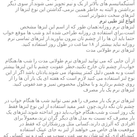
آستیگماتیسم های بالاتر از یک و نیم تجویز نمی شوند.از سوی دیگر
برداشتن و البته به خاطر همین نرمی،گذاشتن این نوع لنزها از
لنزهای سخت دشوارتر است.
انواع لنز طبی نرم
لنزهای نرم روزانه:همان طور که از اسم این لنزها مشخص
است،برای استفاده ی روزانه طراحی شده اند و شب ها موقع خواب
حتما باید آن ها را از چشم تان بیرون بیاورید.از لنزهای تماسی نرم
روزانه نباید بیشتر از ۱۸ ساعت در طول روز استفاده کنید.
لنزهای نرم طولانی مدت
از آن جایی که می توانید لنزهای نرم طولانی مدت را شب ها،هنگام
خواب،از چشم تان خارج نکنید،خطر عفونت چشم با این لنزها بیشتر
است و به همین دلیل کمتر پیشنهاد می شوند.یادتان باشد اگر از این
نوع لنز استفاده می کنید لازم است که هفته ای یک بار آن ها را از
روی چشم بردارید و با محلول مخصوص تمیز و ضدعفونی کنید.
لنزهای نرم یک بار مصرف
لنزهای نرم یک بار مصرف را هم نمی توانید شب ها هنگام خواب در
چشم تان نگه دارید،چون عمر مفید استفاده از این نوع لنزها فقط
یک روز است و شب،هنگام خواب،باید دور انداخته شوند.لنزهای یک
بار مصرف که نسبت به مدل های دیگر گران ترند،معمولاً برای
افرادی که آلرژی دارند،کسانی مثل ورزشکاران که فقط در
موقعیت های خاص می خواهند از لنز به جای عینک استفاده
کنند،افرادی که لنزشان به سرعت رسوب می گیرد و نیز کسانی که