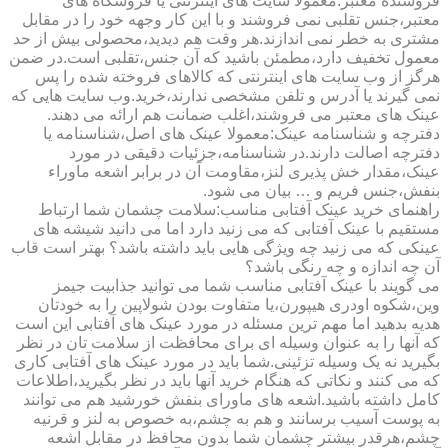
فروشنده معتبر:معمولا سایت های اینترنتی یا فروشگاه های
معتبر،جنس تقلبی نمی فروشند و با این کار وجهه خود را در مقابل
مشتری به خطر نمی اندازند.هر وقت هم دیدید،محصولی بیش از حد
معمول تخفیف دارد،مطمئن باشید که آن جنس،تقلبی است.در ضمن
هرگز از وب سایت های اینترنتی که کالاهای فروخته شده را پس
نمی گیرند یا آدرس و تلفن مشخصی ندارند،خرید.وب سایت هایی که
عینک های معتبر می فروشند،اغلب ضمانت هم ارائه می دهند.
دفترچه و شناسنامه عینک:معمولا عینک های اصل،شناسنامه یا
دفترچه اصالت دارند.در شناسنامه،جزئیات دقیقی در مورد
عینک،مقدار خش پذیری لنز،مقاومت آن در برابر اشعه ماوراء
بنفش،جنس فریم و … بیان می شود.
راهنمای خرید عینک آفتابی مناسب:سلامت چشمان شما ارتباط
مستقیم با عینک آفتابی که می زنید دارد اما می دانید شیشه های
عینکی که می زنید چه ویژگی هایی باید داشته باشد؟ بهتر است قاب
آن چه اندازه و چه رنگی باشد؟
می گویند با عینک آفتابی مناسب شما می توانید جذابیت جیمز
وین،شکوه اودری هیپورن،یا متفاوت بودن شولاپین را به خودتان
هدیه بدهید اما مهم ترین مسئله در مورد عینک های آفتابی این است
که آنها را به عنوان وسیله ای برای محافظت از سلامت تان در نظر
بگیرید نه یک وسیله تزئینی.شما باید در مورد عینک های آفتابی کاری
که می کنند و نکاتی که هنگام خرید آنها باید در نظر بگیرید،اطلاعات
کامل داشته باشید.اشعه های ماورای بنفش خورشید هم می توانند
به پوست آسیب برسانند و هم به چشم،به خصوص به لنز و قرنیه
چشم،هرقدر بیشتر چشمان شما بدون محافظ در مقابل اشعه