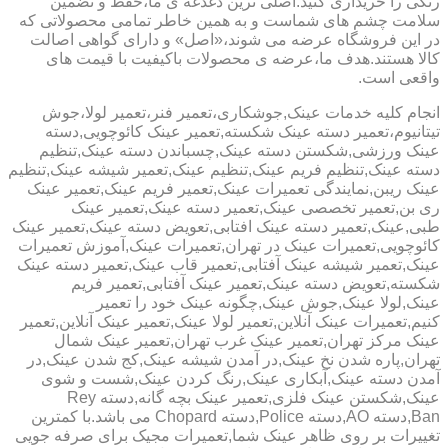
رنگی را خریداری کنید.اصلی ترین دغدغه ی ما،حفظ و تضمین
سلامت چشم های شماست و به همین خاطر تمامی محصولاتی که
در این فروشگاه عرضه می شوند،«اصل» و دارای گواهی اصالت
کالا هستند.هدف ما،عرضه ی محصولات باکیفیت با قیمت های
واقعی است.
انجام کلیه خدمات عینک,جوشکاری،تعمیر فنر،تعمیر لولا،جوش
تیتانیوم،تعمیر دسته عینک شکسته,تعمیر عینک کائوچویی,دسته
عینک ورزشی,شکستن دسته عینک,چسباندن دسته عینک,تنظیم
دسته عینک,تنظیم فریم عینک,تنظیم عینک,تعمیر شیشه عینک,تنظیم
عینک ریبن,نمایندگی تعمیرات عینک,تعمیر فریم عینک,تعمیر عینک
ری بن,تعمیر تخصصی عینک,تعمیر دسته عینک,تعمیر عینک
طبی,عینک,تعمیر دسته عینک افتابی,تعویض دسته عینک,تعمیر عینک
کائوچویی,تعمیرات عینک در تهران,تعمیرات عینک,آموزش تعمیرات
عینک,تعمیر شیشه عینک آفتابی,تعمیر قاب عینک,تعمیر دسته عینک
شکسته,تعویض دسته عینک,تعمیر عینک آفتابی,تعمیر فریم
عینک,لولا عینک,جوش عینک,چگونه عینک خود را تعمیر
کنیم,تعمیرات عینک آنلاین,تعمیر لولا عینک,تعمیر عینک آنلاین,تعمیر
عینک مرکز تهران,تعمیر عینک غرب تهران,تعمیر عینک شمال
تهران,پاره شدن نخ عینک,در آمدن شیشه عینک,کج شدن عینک,در
آمدن دسته عینک,آبکاری عینک,رنگ کردن عینک,شست و شوی
عینک,شکستن عینک فلزی,تعمیر عینک بچه گانه,دسته Rey
Ban,دسته AO,دسته Police,دسته Chopard می باشد.با کمترین
تغییرات بر روی ظاهر عینک شما,تعمیرات مجیک برای صرفه جویی