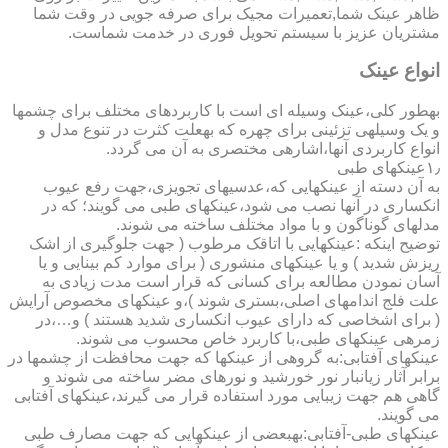
ظاهر عینک شما,تعمیرات مجیک برای صرفه جویی در وقت شما
مشتریان عزیز با سیستم تحویل فوری در خدمت شماست.
انواع عینک
به­طور کلی،عینک وسیله ای است با کاربردهای مختلف برای چشمها
و یک وسیله­ی تزئینی برای چهره که به­علت کثرت در تنوع مدل و
انواع کاربردی آنها،اشاره­ی مختصری به آن می گردد.
۱٫عینکهای طبی
به آن دسته از عینکهایی که،عدسیهای تجویزی،جهت رفع عیوب
انکساری در آنها نصب می شود،عینکهای طبی می گویند؛ که در
مدلهای گوناگون و با مواد مختلف ساخته می شوند.
توضیح اینکه :عینکهایی با اتاقک مرطوب ( جهت جلوگیری از اشک
ریزش شدید ) و یا عینکهای منشوری ( برای موارد کم بینایی و یا
آسان نمودن مطالعه برای کسانی که قرار است مدت زیادی به
علت فلج اندامهای اصلی،بستری شوند )،و عینکهای مخصوص آرایش
( برای اشخاصی که دارای عیوب انکساری شدید هستند ) و…،در
زمره­ی عینکهای طبی،با کاربرد خاص محسوب می شوند.
عینکهای آفتابی:به گروهی از عینکها که جهت محافظت از چشمها در
برابر آثار زیانبار نور خورشید و نورهای مضر ساخته می شوند و
گاهی هم جهت زیبایی مورد استفاده قرار می گیرند،عینکهای آفتابی
می گویند.
عینکهای طبی-آفتابی:به­بعضی از عینکهایی که جهت مصارف طبی