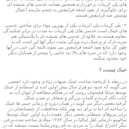
های پلی کربنات برخوردارند.همچنین همانند عدسی های شیشه ای
برای جلوگیری از نفوذ اشعه فرابنفش به چشم نیازمند اعمال
پوشش ضد فرابنفش هستند.
۲ : پلی کربنات:پلی کربنات یکی از بهترین مواد برای ساختن عدسی
های عینک است.عدسی های پلی کربنات به شدت در برابر شکنندگی
مقاوم هستند،به علاوه از عدسی های شیشه ای یا پلاستیکی هم
نمره،نازک تر و سبک ترند.ویژگی مثبت دیگر آنها این است که به
طور کل مانع نفوذ اشعه فرابنفش می شوند،البته ؛این عیب در آنها
وجود دارد که در نمره های بالا دید جانبی را بیشتر از همتایان دیگر
خود محدود میکنند.
عینک چیست ؟
در ربطه با تاریخچه ساخت عینک شبهات زیادی وجود دارد ؛بعضی
می گویند که حدود دو هزار سال پیش اولین ایده ی استفاده از عینک
توسط سنکا فیلسوف رومی که در هنگام مطالعه از لیوان آب به
کتاب نگاه کرده و کلمات بزرگتر و شفاف تر شدن شکل
گرفته.بعضی دیگر می گویند در همان دوره ی زمانی چینی ها عینک
را ساخته اند اما نه برای دید بهتر بلکه محافظت از چشمانشان در
برابر نیروهای شیطانی.بعضی دیگر عقیده دارند اولین عینک توسط
سالوینو دارماتی اهل ایتالیا در سال ۱۲۸۴ میلادی ساخته شده،برخی
دیگر اختراع عینک را به مردی به نام روچربیکنبا نسبت میدهند که در