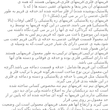
فریمهای فلزی:فریمهای فلزی،فریمهایی هستند که همه ی
قسمتهای آن بجز پدها و بخشهای عقبی دسته ها ( که با
پلاستیک،پوشیده شده) از فلز ساخته شده اند.حدقه ی فریم به طور
کامل،عدسی را در بر می گیرد.(شکل۱-۱)
فریمهای زه پلاستیکی :فریمهای زه پلاستیکی را گاهی اوقات (بالا
پلاستیکی) هم می نامند.عدسی در این گونه فریمها به توسط زه
پلاستیکی که گرداگرد لبه ی آنها را در بر می گیرد،نگاه داشته می
شوند.این موضوع باعث می شود که فریم،ریم لس به نظر
آید.معمولاً قسمت فوقانی عدسی،به حدقه ی بالایی فریم جفت می
شود.بقیه ی عدسی دارای یک شیار جزیی است،که به وسیله ی
تراش هموار شده است.
فریمهای ترکیبی:فریمهای ترکیبی،به طور معمول فریمهایی هستند
که دارای اسکلتی فلزی بوده و حدقه ی فوقانی و دسته های آنها
پلاستیکی می باشد.
اسکلت این فریم ها،شامل : حدقه و قسمت دماغه می باشد.اگرچه
این،معمول ترین نوع ساخت است،هرگونه فریم با ترکیب فلز و
پلاستیک مثل فریمی با حدقه ی پلاستیکی و دسته و دماغه ی فلزی
در این طبقه بندی قرار می گیرند.
فریمهای نیم تنه :فریمهای نیم تنه،مخصوص کسانی ساخته شده
است که دید نزدیکشان نیاز به اصلاح داشته،ولی برای دید دور
مشکلی ندارند.این فریمها به گونه ای ساخته شده اند که پایین تر از
حد معمول،بر روی بینی قرار
می گیرند و ارتفاع آنها هم نصف فریمهای معمولی است.این وضعیت
سبب می شود،تا بیماران از بالای عینک هم بتوانند نگاه کنند.این