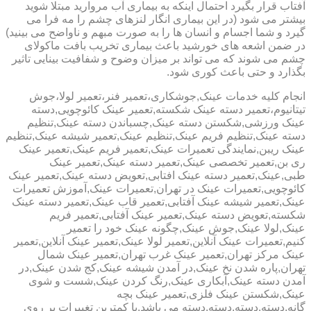
آفتاب قرار بگیرد احتمال اینکه به بیماری آب مروارید مبتلا شوید
بیشتر می شود (در این بیماری انگار لنزهای چشم را مه فرا می
گیرد و شما اجسام و انسان ها را به صورت مبهم و ناواضح می بینید)
در ضمن اشعه های خورشید باعث بیماری تخریب بافت ماکولای
چشم می شوند که می تواند بر میزان وضوح و شفافیت بینایی تاثیر
بگذارد و حتی باعث کوری شود.
انجام کلیه خدمات عینک,جوشکاری،تعمیر فنر،تعمیر لولا،جوش
تیتانیوم،تعمیر دسته عینک شکسته,تعمیر عینک کائوچویی,دسته
عینک ورزشی,شکستن دسته عینک,چسباندن دسته عینک,تنظیم
دسته عینک,تنظیم فریم عینک,تنظیم عینک,تعمیر شیشه عینک,تنظیم
عینک ریبن,نمایندگی تعمیرات عینک,تعمیر فریم عینک,تعمیر عینک
ری بن,تعمیر تخصصی عینک,تعمیر دسته عینک,تعمیر عینک
طبی,عینک,تعمیر دسته عینک افتابی,تعویض دسته عینک,تعمیر عینک
کائوچویی,تعمیرات عینک در تهران,تعمیرات عینک,آموزش تعمیرات
عینک,تعمیر شیشه عینک آفتابی,تعمیر قاب عینک,تعمیر دسته عینک
شکسته,تعویض دسته عینک,تعمیر عینک آفتابی,تعمیر فریم
عینک,لولا عینک,جوش عینک,چگونه عینک خود را تعمیر
کنیم,تعمیرات عینک آنلاین,تعمیر لولا عینک,تعمیر عینک آنلاین,تعمیر
عینک مرکز تهران,تعمیر عینک غرب تهران,تعمیر عینک شمال
تهران,پاره شدن نخ عینک,در آمدن شیشه عینک,کج شدن عینک,در
آمدن دسته عینک,آبکاری عینک,رنگ کردن عینک,شست و شوی
عینک,شکستن عینک فلزی,تعمیر عینک بچه
گانه,دسته,دسته,دسته,دسته می باشد.با کمترین تغییرات بر روی