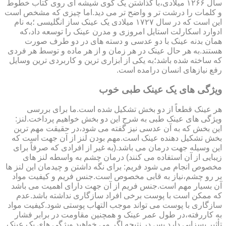
سال ۱۲۶۶ میلادی،با گذاشتن یک گوی شیشه ای روی کتاب خطوط
و کلمات را درشت تر و واضح تر می دید.اما چیزی که مشخص است
این است که در سال ۱۷۲۷ میلادی یک عینک ساز انگلیسی ؛به نام
ادوارد اسکارلت استایل امروزی و مدرن عینک را توسعه داد،که
همان بدنه عینک با دو عدسی و دسته های در دو طرف صورت
هستند.به هر حال عینک در هر زمان و از هر ماده و توسط هر فردی
که ساخته شده باشد؛به یکی از ابزاری ترین و کاربردی ترین وسایل
رفع نیازهای انسان درامده است.
ویژگی های یک عینک طبی خوب
هر عینک قطعاً از دو بخش تشکیل شده است.ما برای بررسی
ویژگی های عینک طبی به شرح این دو بخش خواهیم پرداخت.لنز:
این بخش که به آن عدسی نیز گفته می شود،در حقیقت مهم ترین
بخش تشکیل دهنده عینک است.مهم بودن لنز از آن جهت است که
این وسیله جهت درمان می باشد.(به غیر از افرادی که صرفاً برای
زیبایی از آن استفاده می کنند) درمان چشم به واسطه لنز های
مخصوص انجام می شود فریم: برای نگه داشتن و چیدمان این لنز ها
بر رو چشم،نیاز به قابی مخصوص است.جنس فریم و کیفیت مواد
آن بسیار مهم است.جنس فریم از آن جهت دارای اهمیت می باشد
که ممکن است با پوست برخی افراد سازگاری نداشته باشد.عدم
سازگاری با پوست می تواند موجب التهاب پوستی شود.کیفیت مواد
به کاررفته،در طول عمر عینک و همچنین مقاومت در برابر فشار
تأثیر بسزایی دارد.پس در نتیجه اگر می خواهید ویژگی های یک عینک