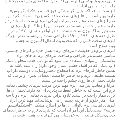
تاری دید و هیپوکسی (نارسایی اکسیژن به اعضای بدن) معمولا فرد
را به دردسر می اندازند.
لنز سخت نافذ اکسیژن:اگر مشکل قوز قرنیه یا «کراتوکونوس»
دارید بهتر است از «لنزهای سخت نافذ اکسیژن» استفاده کنید.این
نوع لنزهای سخت،هم خصوصیات اپتیکی لنزهای سخت استاندارد را
دارند و هم راحت تر هستند.در حقیقت این لنزها که از پلیمرهای
نفوذپذیر به اکسیژن ساخته شده اند،در اواخر دهه ی ۱۹۷۰ و در
طول دهه های ۱۹۸۰ و ۱۹۹۰ طراحی شدند و توانستند نقص بزرگ
لنزهای سخت قبلی را که محدودیت انتقال اکسیژن به چشم
بود،اصلاح کنند.
لنزهای نرم:در حقیقت «لنزهای نرم» نسل جدیدتر لنزهای چشمی
تماسی هستند.در طراحی و ساخت لنزهای نرم به جای مواد
پلاستیکی از موادی استفاده می شود که توانایی جذب محلول نمکی
(آب نمکی که در اشک چشم انسان وجود دارد) را داشته باشد،به
همین خاطر لنزهای نرم به اصطلاح «هیدروفیل» یا دوست دار آب
هستند،طبیعی ترند و به خاطر خاصیت انعطاف پذیری و نرمی که
دارند،تحمل آن ها روی چشم راحت تر است.
مزایا و معایب لنز طبی نرم:مهم ترین مزیت لنزهای چشمی تماسی
نرم این است که به خاطر انعطاف پذیری ای که دارند،تحمل آن ها
برای بیمار راحت تر است.علاوه براین لنزهای تماسی نرم دو تا سه
میلی متر جلوتر از قرنیه چشم را می پوشانند.اما مهم ترین ایراد
لنزهای تماسی نرم ناتوانی آن ها در اصلاح مشکل «آستیگماتیسم
قرنیه» است.دلیل این امر آن است که لنزهای نرم به خاطر انعطاف
پذیری،شکل قرنیه را به خودشان می گیرند و به همین علت در