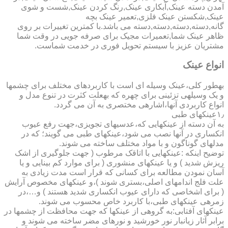
آمدن دسته عینک,آبکاری عینک,رنگ کردن عینک,شست و شوی
عینک,شکستن عینک فلزی,تعمیر عینک بچه
گانه,دسته,دسته,دسته,دسته می باشد.با کمترین تغییرات بر روی
ظاهر عینک شما,تعمیرات مجیک برای صرفه جویی در وقت شما
مشتریان عزیز با سیستم تحویل فوری در خدمت شماست.
انواع عینک
به­طور کلی،عینک وسیله ای است با کاربردهای مختلف برای چشمها
و یک وسیله­ی تزئینی برای چهره که به­علت کثرت در تنوع مدل و
انواع کاربردی آنها،اشاره­ی مختصری به آن می گردد.
۱٫عینکهای طبی
به آن دسته از عینکهایی که،عدسیهای تجویزی،جهت رفع عیوب
انکساری در آنها نصب می شود،عینکهای طبی می گویند؛ که در
مدلهای گوناگون و با مواد مختلف ساخته می شوند.
توضیح اینکه :عینکهایی با اتاقک مرطوب ( جهت جلوگیری از اشک
ریزش شدید ) و یا عینکهای منشوری ( برای موارد کم بینایی و یا
آسان نمودن مطالعه برای کسانی که قرار است مدت زیادی به
علت فلج اندامهای اصلی،بستری شوند )،و عینکهای مخصوص آرایش
( برای اشخاصی که دارای عیوب انکساری شدید هستند ) و…،در
زمره­ی عینکهای طبی،با کاربرد خاص محسوب می شوند.
عینکهای آفتابی:به گروهی از عینکها که جهت محافظت از چشمها در
برابر آثار زیانبار نور خورشید و نورهای مضر ساخته می شوند و