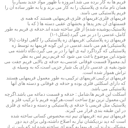
فریم ها به کار برده می شد.امروزه با ظهور مواد جدید بسیار،یا
همان نام ماده ی پلاستیک را به کار می برند و یا به طور ساده آن را
فریم پلاستیکی می نامند.
فریمهای فلزی:فریمهای فلزی،فریمهایی هستند که همه ی
قسمتهای آن بجز پدها و بخشهای عقبی دسته ها ( که با
پلاستیک،پوشیده شده) از فلز ساخته شده اند.حدقه ی فریم به طور
کامل،عدسی را در بر می گیرد.(شکل۱-۱)
فریمهای زه پلاستیکی :فریمهای زه پلاستیکی را گاهی اوقات (بالا
پلاستیکی) هم می نامند.عدسی در این گونه فریمها به توسط زه
پلاستیکی که گرداگرد لبه ی آنها را در بر می گیرد،نگاه داشته می
شوند.این موضوع باعث می شود که فریم،ریم لس به نظر
آید.معمولاً قسمت فوقانی عدسی،به حدقه ی بالایی فریم جفت می
شود.بقیه ی عدسی دارای یک شیار جزیی است،که به وسیله ی
تراش هموار شده است.
فریمهای ترکیبی:فریمهای ترکیبی،به طور معمول فریمهایی هستند
که دارای اسکلتی فلزی بوده و حدقه ی فوقانی و دسته های آنها
پلاستیکی می باشد.
اسکلت این فریم ها،شامل : حدقه و قسمت دماغه می باشد.اگرچه
این،معمول ترین نوع ساخت است،هرگونه فریم با ترکیب فلز و
پلاستیک مثل فریمی با حدقه ی پلاستیکی و دسته و دماغه ی فلزی
در این طبقه بندی قرار می گیرند.
فریمهای نیم تنه :فریمهای نیم تنه،مخصوص کسانی ساخته شده
است که دید نزدیکشان نیاز به اصلاح داشته،ولی برای دید دور
مشکلی ندارند.این فریمها به گونه ای ساخته شده اند که پایین تر از