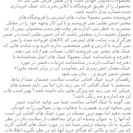
محصولات،قانونی جهانی است و در ضمن فرقی نمی کند که
محصول را از طریق فروشگاه یا آنلاین بخرید.باید عینک خریداری
شده،شماره مدل داشته باشد.
فروشنده معتبر:معمولا سایت های اینترنتی یا فروشگاه های
معتبر،جنس تقلبی نمی فروشند و با این کار وجهه خود را در مقابل
مشتری به خطر نمی اندازند.هر وقت هم دیدید،محصولی بیش از حد
معمول تخفیف دارد،مطمئن باشید که آن جنس،تقلبی است.در ضمن
هرگز از وب سایت های اینترنتی که کالاهای فروخته شده را پس
نمی گیرند یا آدرس و تلفن مشخصی ندارند،خرید.وب سایت هایی که
عینک های معتبر می فروشند،اغلب ضمانت هم ارائه می دهند.
دفترچه و شناسنامه عینک:معمولا عینک های اصل،شناسنامه یا
دفترچه اصالت دارند.در شناسنامه،جزئیات دقیقی در مورد
عینک،مقدار خش پذیری لنز،مقاومت آن در برابر اشعه ماوراء
بنفش،جنس فریم و … بیان می شود.
راهنمای خرید عینک آفتابی مناسب:سلامت چشمان شما ارتباط
مستقیم با عینک آفتابی که می زنید دارد اما می دانید شیشه های
عینکی که می زنید چه ویژگی هایی باید داشته باشد؟ بهتر است قاب
آن چه اندازه و چه رنگی باشد؟
می گویند با عینک آفتابی مناسب شما می توانید جذابیت جیمز
وین،شکوه اودری هیپورن،یا متفاوت بودن شولاپین را به خودتان
هدیه بدهید اما مهم ترین مسئله در مورد عینک های آفتابی این است
که آنها را به عنوان وسیله ای برای محافظت از سلامت تان در نظر
بگیرید نه یک وسیله تزئینی.شما باید در مورد عینک های آفتابی کاری
که می کنند و نکاتی که هنگام خرید آنها باید در نظر بگیرید،اطلاعات