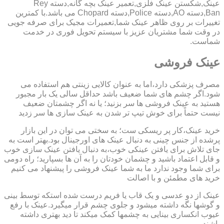
عینک,شکستن عینک فلزی,تعمیر عینک بچه گانه,دسته Rey
Ban,دسته AO,دسته Police,دسته Chopard می باشد.با کمترین
تغییرات بر روی ظاهر عینک شما,تعمیرات مجیک برای صرفه جویی
در وقت شما مشتریان عزیز با سیستم تحویل فوری در خدمت
شماست.
عینک فروشی
مصرف پزشکی دارد،اما به عنوان کالایی زینتی هم استفاده می
شود.اگر چشم های شما ضعیف باشد حداقل سالی یک بار مجبور
هستید به عینک فروشی ها سر بزنید؛ یا نه اگر چشمتان ضعیف
نیست حتماً برای خوش تیپ تر شدن به عینک سازی ها سر زدید
خرید عینک،کار پر ریسکی ست؛ به سختی می توان در این بازار
پرشده از جنس چینی به دنبال عینک های اورجینال بود.بهتر است به
جای تلاش برای یافتن عینکی خوب،به دنبال یافتن عینک سازی خوب
و قابل اعتماد باشید و چشمان خودتان را به آن ها بسپارید؛ راه دومی
برای شما وجود ندارد ما به شما عینک فروشی را پیشنهاد می کنیم
خرید های مطمئن و با اصالت
عینک از دو عدسی و یک قاب یا فریم درست شده استکه توسط بینی
و گوشها نگه داشته میشود و جلوی چشم قرار میگیرد.عینک با رفع
عیوب انکساری بینایی به چشمها کمک میکند تا دید بهتری داشته
باشند.