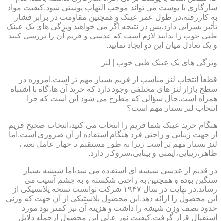
سازگاری با پوست می تواند موجب التهاب پوستی شود.کیفیت مواد
به کاررفته،در طول عمر عینک و همچنین مقاومت در برابر فشار
تأثیر بسزایی دارد.پس در نتیجه اگر می خواهید ویژگی های یک عینک
طبی خوب را بدانید لازم است که عدسی و فریم آن را بررسی کنید
و یک تعادل میان این دو ایجاد نمایید.
ویژگی های یک عینک طبی خوب | لنز
قطعاً انتخاب لنز مناسب از فریم بسیار مهم تر است.امروزه در
سطح بازار لنز های مختلفی وجود دارد که خرید آن ها،گاه با اشتباه
همراه است.حال سؤالی که مطرح می شود این است که چرا
انتخاب لنز بسیار مهم است؟
هنگام خرید عینک شما فریم را انتخاب می کنید،انتخاب صحیح فریم
از جهت زیبایی و راحتی فرد هنگام استفاده از آن ضروری است.اما
لنز بسیار مهم تر است زیرا به طور مستقیم با چهار عامل یعنی
ظاهر،زیبایی،ایمنی و بینایی،سروکار دارد.
در قدیم از عدسی شیشه ای استفاده می شد،اما شیشه بسیار
سنگین بوده و همچنین به راحتی شکسته و به چشم آسیب می
رساند.در نهایت در سال ۱۹۴۷ شرکت توانست نسخه پلاستیکی از
این محصول را ارائه دهد.این محصول پلاستیکی از آن جهت که وزنی
حدود نصف وزن شیشه را داشت و هزینه آن نیز کمتر بود مورد
استقبال قرار گرفت.کیفیت نور عالی این محصول ازجمله دلایل