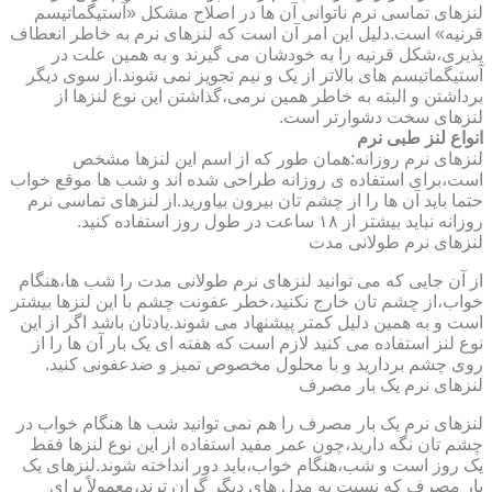
لنزهای تماسی نرم ناتوانی آن ها در اصلاح مشکل «آستیگماتیسم
قرنیه» است.دلیل این امر آن است که لنزهای نرم به خاطر انعطاف
پذیری،شکل قرنیه را به خودشان می گیرند و به همین علت در
آستیگماتیسم های بالاتر از یک و نیم تجویز نمی شوند.از سوی دیگر
برداشتن و البته به خاطر همین نرمی،گذاشتن این نوع لنزها از
لنزهای سخت دشوارتر است.
انواع لنز طبی نرم
لنزهای نرم روزانه:همان طور که از اسم این لنزها مشخص
است،برای استفاده ی روزانه طراحی شده اند و شب ها موقع خواب
حتما باید آن ها را از چشم تان بیرون بیاورید.از لنزهای تماسی نرم
روزانه نباید بیشتر از ۱۸ ساعت در طول روز استفاده کنید.
لنزهای نرم طولانی مدت
از آن جایی که می توانید لنزهای نرم طولانی مدت را شب ها،هنگام
خواب،از چشم تان خارج نکنید،خطر عفونت چشم با این لنزها بیشتر
است و به همین دلیل کمتر پیشنهاد می شوند.یادتان باشد اگر از این
نوع لنز استفاده می کنید لازم است که هفته ای یک بار آن ها را از
روی چشم بردارید و با محلول مخصوص تمیز و ضدعفونی کنید.
لنزهای نرم یک بار مصرف
لنزهای نرم یک بار مصرف را هم نمی توانید شب ها هنگام خواب در
چشم تان نگه دارید،چون عمر مفید استفاده از این نوع لنزها فقط
یک روز است و شب،هنگام خواب،باید دور انداخته شوند.لنزهای یک
بار مصرف که نسبت به مدل های دیگر گران ترند،معمولاً برای