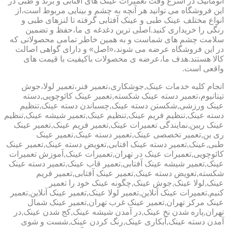
اتوماتیک در اسرع وقت تعمیرات عینک های آفتابی و برند و طبی در
این فروشگاه می توانید هر آنچه به چشم و بینایی مربوط است،از
انواع مختلف عینک طبی و عینک آفتابی گرفته تا لنزهای طبی و
رنگی را خریداری کنید.اصلی ترین دغدغه ی ما،حفظ و تضمین
سلامت چشم های شماست و به همین خاطر تمامی محصولاتی که
در این فروشگاه عرضه می شوند،«اصل» و دارای گواهی اصالت
کالا هستند.هدف ما،عرضه ی محصولات باکیفیت با قیمت های
واقعی است.
انجام کلیه خدمات عینک,جوشکاری،تعمیر فنر،تعمیر لولا،جوش
تیتانیوم،تعمیر دسته عینک شکسته,تعمیر عینک کائوچویی,دسته
عینک ورزشی,شکستن دسته عینک,چسباندن دسته عینک,تنظیم
دسته عینک,تنظیم فریم عینک,تنظیم عینک,تعمیر شیشه عینک,تنظیم
عینک ریبن,نمایندگی تعمیرات عینک,تعمیر فریم عینک,تعمیر عینک
ری بن,تعمیر تخصصی عینک,تعمیر دسته عینک,تعمیر عینک
طبی,عینک,تعمیر دسته عینک افتابی,تعویض دسته عینک,تعمیر عینک
کائوچویی,تعمیرات عینک در تهران,تعمیرات عینک,آموزش تعمیرات
عینک,تعمیر شیشه عینک آفتابی,تعمیر قاب عینک,تعمیر دسته عینک
شکسته,تعویض دسته عینک,تعمیر عینک آفتابی,تعمیر فریم
عینک,لولا عینک,جوش عینک,چگونه عینک خود را تعمیر
کنیم,تعمیرات عینک آنلاین,تعمیر لولا عینک,تعمیر عینک آنلاین,تعمیر
عینک مرکز تهران,تعمیر عینک غرب تهران,تعمیر عینک شمال
تهران,پاره شدن نخ عینک,در آمدن شیشه عینک,کج شدن عینک,در
آمدن دسته عینک,آبکاری عینک,رنگ کردن عینک,شست و شوی