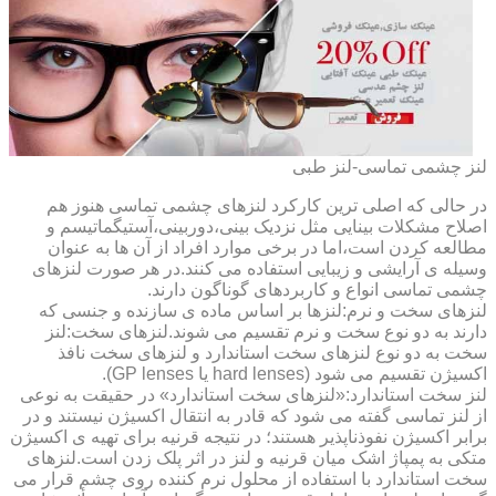
لنز چشمی تماسی-لنز طبی
در حالی که اصلی ترین کارکرد لنزهای چشمی تماسی هنوز هم
اصلاح مشکلات بینایی مثل نزدیک بینی،دوربینی،آستیگماتیسم و
مطالعه کردن است،اما در برخی موارد افراد از آن ها به عنوان
وسیله ی آرایشی و زیبایی استفاده می کنند.در هر صورت لنزهای
چشمی تماسی انواع و کاربردهای گوناگون دارند.
لنزهای سخت و نرم:لنزها بر اساس ماده ی سازنده و جنسی که
دارند به دو نوع سخت و نرم تقسیم می شوند.لنزهای سخت:لنز
سخت به دو نوع لنزهای سخت استاندارد و لنزهای سخت نافذ
اکسیژن تقسیم می شود (hard lenses یا GP lenses).
لنز سخت استاندارد:«لنزهای سخت استاندارد» در حقیقت به نوعی
از لنز تماسی گفته می شود که قادر به انتقال اکسیژن نیستند و در
برابر اکسیژن نفوذناپذیر هستند؛ در نتیجه قرنیه برای تهیه ی اکسیژن
متکی به پمپاژ اشک میان قرنیه و لنز در اثر پلک زدن است.لنزهای
سخت استاندارد با استفاده از محلول نرم کننده روی چشم قرار می