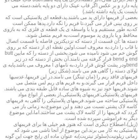
پایه دارد و بر عکس اگر قاب عینک دارای دو پایه باشد،دسته می
بایست یک پایه داشته باشد.)
بعضی از فریمها دارای پد می باشند.پد،قطعه ای پلاستیکی است که
بر روی بینی قرار می گیرد،تا فریم را نگه دارد.پدها ممکن است
که،به طور مستقیم و یا با واسطه ی یک قطعه ی فلزی که به بازوی
محافظ و یا بازوی پد موسوم است،به فریم متصل شوند.
دسته ها :آن قسمت از دسته که نزدیکترین فاصله با قسمت اتصال
با قاب را دارد،به معروف است.اولین نقطه ای از دسته که بر روی
گوش خم می شود نامیده می شود.بخشی از دسته را که مابین butt
end و bend قرار گرفته می نامند.آن بخش از دسته که در زیر
bendودر پشت گوش قرار دارد،به نامهای l معروف می باشد.پایه ی
لولای دسته را گاهی هم می نامند.(شکل زیر)
فریمهای فاقد ریم را (مان تینگز) می نامند.در این فریمها،عدسیها
داخل فریم قرار می گیرند،و به فریم های ریم لس متصل می
شوند.فریمها خود نیز به شیوه های ساده قابل طبقه بندی می باشند.
فریمهای پلاستیکی:فریمهای پلاستیکی،از بعضی از انواع مواد
پلاستیکی ساخته می شوند.فریمهای پلاستیکی را گاهی به فریمهای
کاسه لاک پشتی نسبت می دهند و این موضوع،به زمانی باز می
گردد که فریمها را از کاسه لاک پشت می ساختند.اما،این موضوع
دیگر به فراموشی سپرده شده است.
(زیل)،اصطلاح دیگری است که هنوز هم خیلی ها برای فریمهای
پلاستیکی به کار می برند.این موضوع از آنجا ناشی می شود که
زمانی زیلونیت(سلولز نیتریت)به عنوان ماده ای رایج جهت این گونه