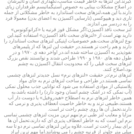
گیرند.این لنزها به خاطر قیمت مناسب،نگهداری آسان و تأثیرشان
در اصلاح مشکلات بینایی به خصوص آستیگماتیسم طرفداران زیای
دارند.با این همه،لنزهای سخت استاندارد به خاطر مشکلاتی از جمله
تاری دید و هیپوکسی (نارسایی اکسیژن به اعضای بدن) معمولا فرد
را به دردسر می اندازند.
لنز سخت نافذ اکسیژن:اگر مشکل قوز قرنیه یا «کراتوکونوس»
دارید بهتر است از «لنزهای سخت نافذ اکسیژن» استفاده کنید.این
نوع لنزهای سخت،هم خصوصیات اپتیکی لنزهای سخت استاندارد را
دارند و هم راحت تر هستند.در حقیقت این لنزها که از پلیمرهای
نفوذپذیر به اکسیژن ساخته شده اند،در اواخر دهه ی ۱۹۷۰ و در
طول دهه های ۱۹۸۰ و ۱۹۹۰ طراحی شدند و توانستند نقص بزرگ
لنزهای سخت قبلی را که محدودیت انتقال اکسیژن به چشم
بود،اصلاح کنند.
لنزهای نرم:در حقیقت «لنزهای نرم» نسل جدیدتر لنزهای چشمی
تماسی هستند.در طراحی و ساخت لنزهای نرم به جای مواد
پلاستیکی از موادی استفاده می شود که توانایی جذب محلول نمکی
(آب نمکی که در اشک چشم انسان وجود دارد) را داشته باشد،به
همین خاطر لنزهای نرم به اصطلاح «هیدروفیل» یا دوست دار آب
هستند،طبیعی ترند و به خاطر خاصیت انعطاف پذیری و نرمی که
دارند،تحمل آن ها روی چشم راحت تر است.
مزایا و معایب لنز طبی نرم:مهم ترین مزیت لنزهای چشمی تماسی
نرم این است که به خاطر انعطاف پذیری ای که دارند،تحمل آن ها
برای بیمار راحت تر است.علاوه براین لنزهای تماسی نرم دو تا سه
میلی متر جلوتر از قرنیه چشم را می پوشانند.اما مهم ترین ایراد