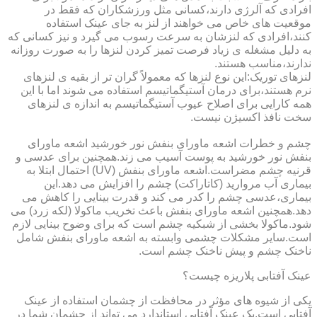
افرادی که آلرژی دارند،کسانی مثل ورزشکاران که فقط در
موقعیت های خاص می خواهند از لنز به جای عینک استفاده
کنند،افرادی که لنزشان به سرعت رسوب می گیرد و نیز کسانی که
به دلیل مشغله ی زیاد فرصت تمیز کردن لنزها را به صورت روزانه
ندارند،مناسب هستند.
لنزهای توریک:این نوع لنزها که معمولاً گران تر از بقیه ی لنزهای
نرم هستند،برای درمان آستیگماتیسم استفاده می شوند اما با این
همه کارایی برای اصلاح عیوب آستیگماتیسم به اندازه ی لنزهای
سخت نافذ اکسیژن نیست.
چشم و خطرات اشعه ماورای بنفش نور خورشید اشعه ماورای
بنفش نور خورشید به پوست آسیب می زند.همچنین برای عدسی و
قرنیه چشم مضراست.اشعه ماورای بنفش (UV) احتمال ابتلا به
بیماری آب مروارید (کاتاراکت) چشم را افزایش می دهد.این
بیماری،عدسی چشم را کدر می کند و قدرت بینایی را کاهش می
دهد.همچنین اشعه ماورای بنفش باعث تخریب ماکولا (لکه زرد) می
شود.ماکولا بخشی از شبکیه چشم است که برای وضوح بینایی لازم
است.سایر مشکلات چشمی وابسته به اشعه ماورای بنفش شامل
ناخنک چشم و پیش ناخنک چشم است.
عینک آفتابی پلاریزه چیست؟
یکی از شیوه های مؤثر در محافظت از چشمان استفاده از عینک
آفتابی است.یک عینک آفتابی استاندارد می تواند از چشمان شما در