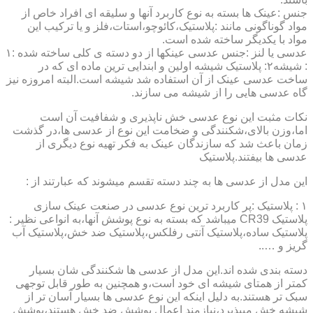
جنس :عینک ها بسته به نوع کاربرد آنها و سلیقه ای افراد خاص از
مواد گوناگونی مانند :پلاستیک،کائوچو،استات،فلز و یا ترکیب این
مواد با یکدیگر ساخته شده است.
عدسی یا لنز :جنس عدسی عینکها از دو دسته ی کلی ساخته شده :۱
: شیشه۲: پلاستیک شیشه اولین و ابندایی ترین ماده ای که در
ساخت عدسی عینک از آن استفاده شد شیشه است.البته امروزه نیز
گاه عدسی هایی را از شیشه می سازند.
نکات مثبت این نوع عدسی خش ناپذیری و شفافیت آن است
اما،وزن بالای،شکنندگی و ضخامت این نوع از عدسی ها،در گذشت
زمان باعث شد که سازندگان عینک به فکر تهیه نوع دیگری از
عدسی ها بیفتند.پلاستیک
این مدل از عدسی ها به چند دسته تقسم میشوند که عبارتند از :
۱ : پلاستیک :پر کاربرد ترین نوع عدسی در صنعت عینک سازی
پلاستیک CR39 میباشد که بسته به نوع پوشش آنها،به انواعی نظیر :
پلاستیک ساده،پلاستیک آنتی رفلکس،پلاستیک ضد خش،پلاستیک آب
گریز و …..
دسته بندی شده اند.این مدل از عدسی ها شکنندگی شان بسیار
کمتر از همتای شیشه ای خود است،و همچنین به طور قابل توجهی
سبک تر هستند.به دلیل اینکه این نوع عدسی ها بسیار آسان تر از
شیشه خش میپذیرد،نیازمند اعمال پوشش ضد خش هستند،پوشش