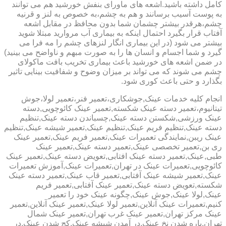
کامل داشته باشید.اشعه های ماورای بنفش خورشید هم می توانند
به پوست آسیب برسانند و هم به چشم،به خصوص به لنز و قرنیه
چشم،هرقدر بیشتر چشمان شما بدون محافظ در مقابل اشعه
آفتاب قرار بگیرد احتمال اینکه به بیماری آب مروارید مبتلا شوید
بیشتر می شود (در این بیماری انگار لنزهای چشم را مه فرا می
گیرد و شما اجسام و انسان ها را به صورت مبهم و ناواضح می بینید)
در ضمن اشعه های خورشید باعث بیماری تخریب بافت ماکولای
چشم می شوند که می تواند بر میزان وضوح و شفافیت بینایی تاثیر
بگذارد و حتی باعث کوری شود.
انجام کلیه خدمات عینک,جوشکاری،تعمیر فنر،تعمیر لولا،جوش
تیتانیوم،تعمیر دسته عینک شکسته,تعمیر عینک کائوچویی,دسته
عینک ورزشی,شکستن دسته عینک,چسباندن دسته عینک,تنظیم
دسته عینک,تنظیم فریم عینک,تنظیم عینک,تعمیر شیشه عینک,تنظیم
عینک ریبن,نمایندگی تعمیرات عینک,تعمیر فریم عینک,تعمیر عینک
ری بن,تعمیر تخصصی عینک,تعمیر دسته عینک,تعمیر عینک
طبی,عینک,تعمیر دسته عینک افتابی,تعویض دسته عینک,تعمیر عینک
کائوچویی,تعمیرات عینک در تهران,تعمیرات عینک,آموزش تعمیرات
عینک,تعمیر شیشه عینک آفتابی,تعمیر قاب عینک,تعمیر دسته عینک
شکسته,تعویض دسته عینک,تعمیر عینک آفتابی,تعمیر فریم
عینک,لولا عینک,جوش عینک,چگونه عینک خود را تعمیر
کنیم,تعمیرات عینک آنلاین,تعمیر لولا عینک,تعمیر عینک آنلاین,تعمیر
عینک مرکز تهران,تعمیر عینک غرب تهران,تعمیر عینک شمال
تهران,پاره شدن نخ عینک,در آمدن شیشه عینک,کج شدن عینک,در