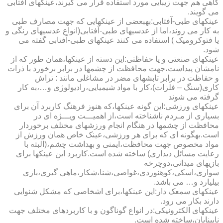
گاهی هم جهت زیبایی مورد استفاده قرار می گیرند،عینکهای آفتابی
می گویند.
عینکهای طبی-آفتابی:به­بعضی از عینکهایی که جهت مصارف طبی
به کار می روند،اما از عدسیهای طبی-آفتابی(انواع عدسیهای رنگی و
یا فتوکرومیک ) استفاده می کنند عینکهای طبی-آفتابی گفته می
شود.
عینکهای صنعتی و یا حفاظتی:این دسته از عینکها،همان طور که از
نامشان پیداست،جهت محافظت از چشمها در برابر برخورد با ذرات
و حفاظت در برابر تابشهای مضر در مشاغلی مانند : تراش
کاری(سنگ – فلزات)،کار با مواد شیمیایی،رادیولوژی و…،به کار
گرفته می شوند
عینکهای ورزشی:این گونه عینکها،که هنوز فرهنگ کاربرد آن برای
بسیاری از مـردم ناشناخته است،از اهمیـــت ویـــژه ای در
محافظت از چشمها در هنگام انجام ورزشهای مختلف برخوردار
است.به­گونه ای که برای هر ورزشی،عینک خاص همان ورزش از
مواد مخصوص جهت محافظت،ایمنی و بهداشت چشم،(البته با
رعایت مسائل دیداری) ساخته شده است.کاربرد این عینکها برای
بازیهای میدانی،دوچرخه
سواری،اسکی،کوهنوردی،غواصی،شنا،شکار،ماهی گیری،بازی
بیلیارد و… می باشد.
عینکهای سمعک دار:این عینکها،برای اشخاصی که مشکل شنوایی
دارند بکار می رود.
عینکهای الکترونیکی:در انواع گوناگون و با کاربردهای مختلف جهت
نابینایان،ساخته شده است.