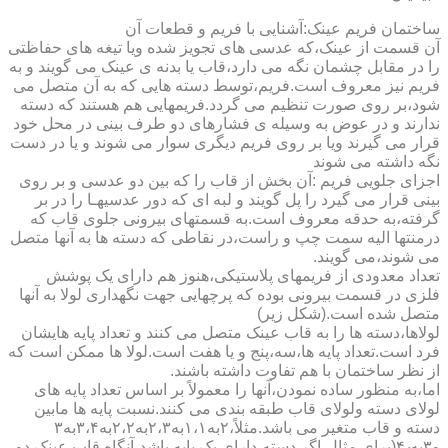
ساختمان فریم عینک:آشنایی با فریم و قطعات آن
آن قسمت از عینک،که عدسی های تجویز شده ویا تیغه های حفاظتی
را در مقابل چشمان نگه می دارد،قاب یا بدنه ی عینک می گویند و به
فریم نیز معروف است.فریم،توسط دسته هایی که به آن متصل می
شود،بر روی صورت تنظیم می گردد.فریمهایی هم هستند که دسته
ندارند و در عوض به وسیله ی فشارهای دو طرف بینی در محل خود
قرار می گیرند ویا بر روی فریم دیگری سوار می شوند و یا در دست
نگه داشته می شوند
اجزای جلویی فریم :آن بخش از قاب را که بین دو عدسی و بر روی
بینی قرار می گیرد را پل گویند و لبه ای که دور عدسیهـا را در بر
گرفته،به حدقه معروف است.به قسمتهای بیرونی جلوی قاب که
درمنتها الیه سمت چپ و راست،در نقاطی که دسته ها به آنها متصل
می شوند،می گویند.
تعداد معدودی از فریمهای پلاستیکی،هنوز هم دارای یک پوشش
فلزی در قسمت بیرونی بوده که پرچهایی جهت نگهداری لولا به آنها
متصل شده است.(شکل زیر)
لولاها،دسته ها را به قاب عینک متصل می کنند و تعداد پایه هایشان
فرد است.تعداد پایه ها،سه،پنج و یا هفت است.لولا ها ممکن است که
از نظر ساختمان با هم تفاوت داشته باشند.
اما،به منظور ساده نمودن،آنها را معمولاً بر اساس تعداد پایه های
لولای دسته ولولای قاب طبقه بندی می کنند.نسبت پایه ها مابین
دسته و قاب متغیر می باشد.مثلاً،۲به۱،۱به۲،۳به۲،۲به۳،۴به۳
و۳به۴٫(برای مثال،اگر دسته،دارای یک پایه باشد،آنگاه قاب عینک دو