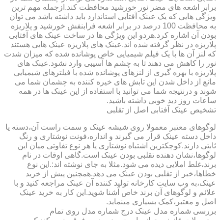
برابر اشعه های مضر نور خورشید محافظت کند.ازجمله مهم ترین
ویژگی هایی که یک عینک آفتابی استاندارد باید داشته باشد می توان
به محافظت 100 درصد در برابر اشعه فرابنفش خورشید و پلاریزه
بودن آن اشاره کرد.هردو این ویژگی ها در ساخت عینک های آفتابی
پلاریزه در نظر گرفته شده اند.عینک های پلاریزه عینک هایی هستند
که لنز آن ها با یک فیلم شیمیایی خاص پوشانده شده که میزان شدت
نور را کاهش می دهند تا به چشم ها آسیبی وارد نشود.عینک های
پلاریزه با بهره گیری از لنزهای پوشانده شده با فیلترهای شیمیایی
مانع از داخل شدن این تابش های خیره کننده به چشمان شما می
شوند و درنتیجه شما می توانید با استفاده از این عینک ها در همه
ساعات روز دید خوبی داشته باشید.
تشخیص عینک آفتابی اصل از تقلبی
لوگوهای معتبر معمولا روی شیشه عینک و سمت راست آن،دسته یا
داخل دسته عینک قرار می گیرند و اندازه،فونت نوشتاری و رنگ
ثابتی دارند.کوچکترین اشتباه نوشتاری یا هر نوع تفاوتی میان این
لوگوها،نشان دهنده تقلبی بودن عینک است.گاهی اوقات در نام
برند،غلط املایی دیده می شود.مثلا به جای نوشته اند:.این نوع
خطاها،خبر از تقلبی بودن عینک می دهد.همچنین پیش از خرید
عینک،به وب سایت کارخانه تولید کننده آن عینک مراجعه کنید و با
علائم و لوگوهای آن برند خاص آشنا شوید.این کار به خرید عینک
اصل و معتبر،کمک بسیاری مینماید.
بررسی شماره مدل عینک درج شماره مدل روی تمام