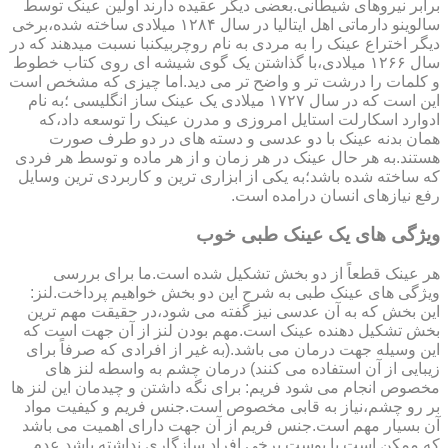
برابر نیروهای شیطانی.بعضی دیگر عقیده دارند اولین عینک توسط
سالوینو دارماتی اهل ایتالیا در سال ۱۲۸۴ میلادی ساخته شده،برخی
دیگر اختراع عینک را به مردی به نام روچربیکنبا نسبت میدهند که در
سال ۱۲۶۶ میلادی،با گذاشتن یک گوی شیشه ای روی کتاب خطوط
و کلمات را درشت تر و واضح تر می دید.اما چیزی که مشخص است
این است که در سال ۱۷۲۷ میلادی یک عینک ساز انگلیسی ؛به نام
ادوارد اسکارلت استایل امروزی و مدرن عینک را توسعه داد،که
همان بدنه عینک با دو عدسی و دسته های در دو طرف صورت
هستند.به هر حال عینک در هر زمان و از هر ماده و توسط هر فردی
که ساخته شده باشد؛به یکی از ابزاری ترین و کاربردی ترین وسایل
رفع نیازهای انسان درامده است.
ویژگی های یک عینک طبی خوب
هر عینک قطعاً از دو بخش تشکیل شده است.ما برای بررسی
ویژگی های عینک طبی به شرح این دو بخش خواهیم پرداخت.لنز:
این بخش که به آن عدسی نیز گفته می شود،در حقیقت مهم ترین
بخش تشکیل دهنده عینک است.مهم بودن لنز از آن جهت است که
این وسیله جهت درمان می باشد.(به غیر از افرادی که صرفاً برای
زیبایی از آن استفاده می کنند) درمان چشم به واسطه لنز های
مخصوص انجام می شود فریم: برای نگه داشتن و چیدمان این لنز ها
بر رو چشم،نیاز به قابی مخصوص است.جنس فریم و کیفیت مواد
آن بسیار مهم است.جنس فریم از آن جهت دارای اهمیت می باشد
که ممکن است با پوست برخی افراد سازگاری نداشته باشد.عدم