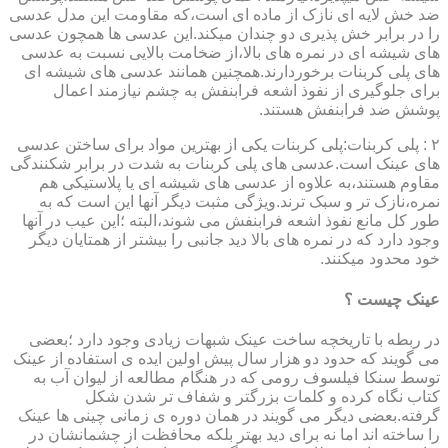
ضد خش لایه ای نازک از ماده ای است،که مقاومت این مدل عدسی
را در برابر خش پذیری دو چندان میکند.این عدسی ها همچون عدسی
های شیشه ای در نمره های بالا،از ضخامت بالایی نسبت به عدسی
های پلی کربنات برخوردارند.همچنین همانند عدسی های شیشه ای
برای جلوگیری از نفوذ اشعه فرابنفش به چشم نیازمند اعمال
پوشش ضد فرابنفش هستند.
۲ : پلی کربنات:پلی کربنات یکی از بهترین مواد برای ساختن عدسی
های عینک است.عدسی های پلی کربنات به شدت در برابر شکنندگی
مقاوم هستند،به علاوه از عدسی های شیشه ای یا پلاستیکی هم
نمره،نازک تر و سبک ترند.ویژگی مثبت دیگر آنها این است که به
طور کل مانع نفوذ اشعه فرابنفش می شوند،البته ؛این عیب در آنها
وجود دارد که در نمره های بالا دید جانبی را بیشتر از همتایان دیگر
خود محدود میکنند.
عینک چیست ؟
در ربطه با تاریخچه ساخت عینک شبهات زیادی وجود دارد ؛بعضی
می گویند که حدود دو هزار سال پیش اولین ایده ی استفاده از عینک
توسط سنکا فیلسوف رومی که در هنگام مطالعه از لیوان آب به
کتاب نگاه کرده و کلمات بزرگتر و شفاف تر شدن شکل
گرفته.بعضی دیگر می گویند در همان دوره ی زمانی چینی ها عینک
را ساخته اند اما نه برای دید بهتر بلکه محافظت از چشمانشان در