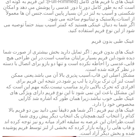
عینک های با فریم های کامل (Full-Rimmed): این فریم به گونه ای
است که به طور کامل دور تا دور عدسی را پوشش می دهد و امکان
شکستی و آسیب به لنز در آن بسیار پایین است.جنس آن ها معمولاً
از استات،پلاستیک و تیتانیوم ساخته می شود.
اگر شما به دنبال عینکی هستید که کمتر آسیب ببیند حتماً توصیه می
شود از این نوع فریم استفاده کنید.
عینک طبی بدون فریم
عینک های بدون فریم : اگر تمایل دارید بخش بیشتری از صورت شما
دیده شود،این فریم بسیار برایتان مناسب است.در این طراحی هیچ
قابی،عدسی را احاطه نکرده است و تنها دو بازو برای اتصال با دسته
در نظر گرفته شده است.
مشکل اصلی این قاب،آسیب پذیری بالا آن می باشد.یعنی ممکن
است لنز آن ترک بردارد یا لب پر شود.در نتیجه این فریم برای
افرادی که تحرک بالایی دارند مناسب نیست.نکته مهم این است که
این مشکل باعث این نمی شود تا این نوع فریم دارای ویژگی های
عینک طبی خوب نباشد،زیرا همان طور که اشاره شد کارایی
مخصوص خود را دارد.
عینک های نیم فریم : اگر شما هم دقیقاً نمی دانید بین دو فریم بالا
کدام را انتخاب کنید،همچنان یک انتخاب دیگر پیش روی شما
است.طراحان این عرصه به سلیقه افراد میانه رو نیز توجه کرده اند
و قاب هایی را روانه بازار کرده که بخشی از لنز توسط فریم پوشیده
شده و بخش دیگر آزاد است.