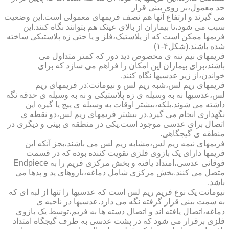
حد معمول،بر روی بینی قرار
می گیرند و ارتفاع آنها هم نصف فریمهای معمولی است.این وضعیت
سبب می شود،تا بیماران از بالای عینک هم بتوانند نگاه کنند.این
فریمها ممکن است که از پلاستیک،فلز و یا حتی زه پلاستیکی ساخته
شده باشند.(شکل۴-۱)
فریمهای نیم تنه ی مخصوص دید دور که کمتر متداول می
باشند،برای بیماران این امکان را فراهم می سازد که برای
خواندن،از زیر عدسیها نگاه کنند.
فریمهای ریم لس،شبه ریم لس و نیومانت:در فریمهای ریم
لس،عدسیها نه به وسیله ی زه پلاستیکی و نه به وسیله ی حدقه نگه
داشته می شوند.بلکه،بیشتر اوقات به وسیله ی پیچ یا گیره این
نگهداری انجام می گیرد.در بیشتر فریمهای ریم لس،دو نقطه ی
اتصال برای عدسی موجود است.یکی در منطقه ی بینی و دیگری در
منطقه ی گیجگاهی.
فریمهای نیمه ریم لس،مشابه ریم لس می باشند،بجز آنکه این
فریمها دارای یک بازوی فلزی تقویت کننده بوده که در قسمت
فوقانی عدسی،امتداد یافته و بخش مرکزی فریم را به Endpiece
متصل می کنند.بخش مرکزی شامل دماغه،بازوهای پد و پدها می
باشد.
نیومانت یک نوع فریم ریم لس است که عدسیها را تنها از لبه ای که
به سمت بینی قرار گرفته نگه می دارد.عدسیها در ناحیه ی
دماغه،اتصال یافته اند و اتصال دسته ها به فریم،توسط یک بازوی
فلزی برقرار می شود که در پشت عدسی به طرف گیجگاه امتداد