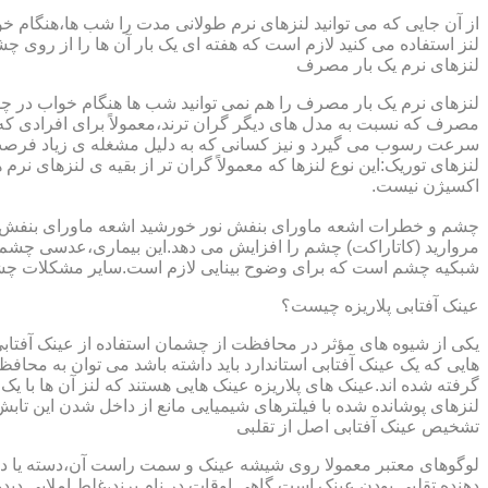
از آن جایی که می توانید لنزهای نرم طولانی مدت را شب ها،هنگام خو
لنز استفاده می کنید لازم است که هفته ای یک بار آن ها را از روی 
لنزهای نرم یک بار مصرف
لنزهای نرم یک بار مصرف را هم نمی توانید شب ها هنگام خواب در چشم
مصرف که نسبت به مدل های دیگر گران ترند،معمولاً برای افرادی که
سرعت رسوب می گیرد و نیز کسانی که به دلیل مشغله ی زیاد فرصت ت
لنزهای توریک:این نوع لنزها که معمولاً گران تر از بقیه ی لنزهای نر
اکسیژن نیست.
مروارید (کاتاراکت) چشم را افزایش می دهد.این بیماری،عدسی چشم ر
شبکیه چشم است که برای وضوح بینایی لازم است.سایر مشکلات چش
عینک آفتابی پلاریزه چیست؟
یکی از شیوه های مؤثر در محافظت از چشمان استفاده از عینک آفتاب
گرفته شده اند.عینک های پلاریزه عینک هایی هستند که لنز آن ها با ی
لنزهای پوشانده شده با فیلترهای شیمیایی مانع از داخل شدن این تابش
تشخیص عینک آفتابی اصل از تقلبی
لوگوهای معتبر معمولا روی شیشه عینک و سمت راست آن،دسته یا داخل 
دهنده تقلبی بودن عینک است.گاهی اوقات در نام برند،غلط املایی دیده