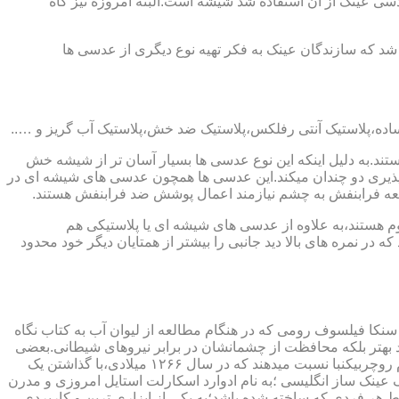
ابندایی ترین ماده ای که در ساخت عدسی عینک از آن استفاده شد شیشه است.البته امروزه نیز گاه
 که سازندگان عینک به فکر تهیه نوع دیگری از عدسی ها
ند.به دلیل اینکه این نوع عدسی ها بسیار آسان تر از شیشه خش
ذیری دو چندان میکند.این عدسی ها همچون عدسی های شیشه ای در
اشعه فرابنفش به چشم نیازمند اعمال پوشش ضد فرابنفش هستند.
م هستند،به علاوه از عدسی های شیشه ای یا پلاستیکی هم
 در نمره های بالا دید جانبی را بیشتر از همتایان دیگر خود محدود
سنکا فیلسوف رومی که در هنگام مطالعه از لیوان آب به کتاب نگاه
د بهتر بلکه محافظت از چشمانشان در برابر نیروهای شیطانی.بعضی
دیگر عقیده دارند اولین عینک توسط سالوینو دارماتی اهل ایتالیا در سال ۱۲۸۴ میلادی ساخته شده،برخی دیگر اختراع عینک را به مردی به نام روچربیکنبا نسبت میدهند که در سال ۱۲۶۶ میلادی،با گذاشتن یک
وط و کلمات را درشت تر و واضح تر می دید.اما چیزی که مشخص است این است که در سال ۱۷۲۷ میلادی یک عینک ساز انگلیسی ؛به نام ادوارد اسکارلت استایل امروزی و مدرن
 هر فردی که ساخته شده باشد؛به یکی از ابزاری ترین و کاربردی