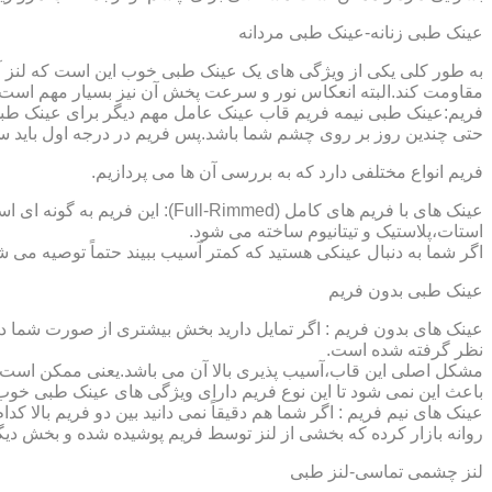
عینک طبی زنانه-عینک طبی مردانه
به طور کلی یکی از ویژگی های یک عینک طبی خوب این است که لنز آ
مقاومت کند.البته انعکاس نور و سرعت پخش آن نیز بسیار مهم است ک
فریم:عینک طبی نیمه فریم قاب عینک عامل مهم دیگر برای عینک طبی
حتی چندین روز بر روی چشم شما باشد.پس فریم در درجه اول باید س
فریم انواع مختلفی دارد که به بررسی آن ها می پردازیم.
عینک های با فریم های کامل (ed
استات،پلاستیک و تیتانیوم ساخته می شود.
اگر شما به دنبال عینکی هستید که کمتر آسیب ببیند حتماً توصیه می شو
عینک طبی بدون فریم
عینک های بدون فریم : اگر تمایل دارید بخش بیشتری از صورت شما دی
نظر گرفته شده است.
مشکل اصلی این قاب،آسیب پذیری بالا آن می باشد.یعنی ممکن است لنز
باعث این نمی شود تا این نوع فریم دارای ویژگی های عینک طبی خوب
عینک های نیم فریم : اگر شما هم دقیقاً نمی دانید بین دو فریم بالا 
روانه بازار کرده که بخشی از لنز توسط فریم پوشیده شده و بخش دیگ
لنز چشمی تماسی-لنز طبی