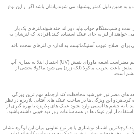
به همین دلیل کمتر پیشنهاد می شوند.یادتان باشد اگر از این نوع
 است و شب،هنگام خواب،باید دور انداخته شوند.لنزهای یک بار
واهند از لنز به جای عینک استفاده کنند،افرادی که لنزشان به
ایی برای اصلاح عیوب آستیگماتیسم به اندازه ی لنزهای سخت نافذ
چشم و خطرات اشعه ماورای بنفش نور خورشید اشعه ماورای بنفش نور خورشید به پوست آسیب می زند.همچنین برای عدسی و قرنیه چشم مضراست.اشعه ماورای بنفش (UV) احتمال ابتلا به بیماری آب
بنفش باعث تخریب ماکولا (لکه زرد) می شود.ماکولا بخشی از
چشم است.
اشعه های مضر نور خورشید محافظت کند.ازجمله مهم ترین ویژگی
رابنفش خورشید و پلاریزه بودن آن اشاره کرد.هردو این ویژگی ها در ساخت عینک های آفتابی پلاریزه در نظر
تا به چشم ها آسیبی وارد نشود.عینک های پلاریزه با بهره گیری از
استفاده از این عینک ها در همه ساعات روز دید خوبی داشته باشید.
کوچکترین اشتباه نوشتاری یا هر نوع تفاوتی میان این لوگوها،نشان
ینک می دهد.همچنین پیش از خرید عینک،به وب سایت کارخانه تولید