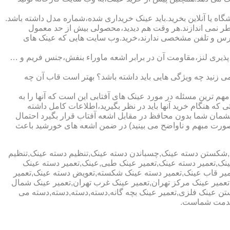
ا آنلاین بخرید.باید عینک خریداری شده،شماره مدل داشته باشد.
خطر نمی اندازند.هر وقت هم دیدید،محصولی بیش از حد معمول
آدرس و تلفن مشخصی ندارند،خرید.وب سایت هایی که عینک های
پذیری لنز،مقاومت آن در برابر اشعه ماوراء بنفش،جنس فریم و …
 زنید چه ویژگی هایی باید داشته باشد؟ بهتر است قاب آن چه
هم ترین مسئله در مورد عینک های آفتابی این است که آنها را به
 که هنگام خرید آنها باید در نظر بگیرید،اطلاعات کامل داشته
مان شما بدون محافظ در مقابل اشعه آفتاب قرار بگیرد احتمال
به صورت مبهم و ناواضح می بینید) در ضمن اشعه های خورشید باعث
ی,شکستن دسته عینک,چسباندن دسته عینک,تنظیم دسته عینک,تنظیم
ینک,تعمیر دسته عینک,تعمیر عینک طبی,عینک,تعمیر دسته عینک
عمیر قاب عینک,تعمیر دسته عینک شکسته,تعویض دسته عینک,تعمیر
ن,تعمیر عینک مرکز تهران,تعمیر عینک غرب تهران,تعمیر عینک شمال
 عینک فلزی,تعمیر عینک بچه گانه,دسته,دسته,دسته,دسته می
 خدمت شماست.