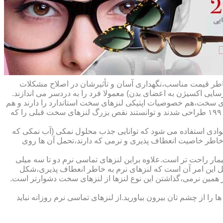
ه خاطر قیمت مناسب،نگهداری آسان و تأثیرشان در اصلاح مشکلات
سایی اکسیژن به اعضای بدن) معمولا فرد را به دردسر می اندازند.
ای سخت،هم خصوصیات اپتیکی لنزهای سخت استاندارد را دارند و هم
راحت تر هستند.در حقیقت این لنزها که از پلیمرهای نفوذپذیر به اکسیژن ساخته شده اند،در اواخر دهه ی ۱۹۷۰ و در طول دهه های ۱۹۸۰ و ۱۹۹۰ طراحی شدند و توانستند نقص بزرگ لنزهای سخت قبلی را که
وادی استفاده می شود که توانایی جذب محلول نمکی (آب نمکی که
 خاطر خاصیت انعطاف پذیری و نرمی که دارند،تحمل آن ها روی
مار راحت تر است.علاوه براین لنزهای تماسی نرم دو تا سه میلی
لیل این امر آن است که لنزهای نرم به خاطر انعطاف پذیری،شکل
اطر همین نرمی،گذاشتن این نوع لنزها از لنزهای سخت دشوارتر است.
ا از چشم تان بیرون بیاورید.از لنزهای تماسی نرم روزانه نباید