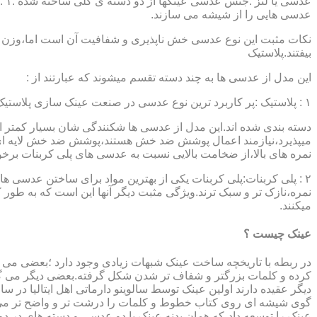
عدسی هایی را از شیشه می سازند.
نکات مثبت این نوع عدسی خش ناپذیری و شفافیت آن است اما،وزن ب
بیفتند.پلاستیک
این مدل از عدسی ها به چند دسته تقسم میشوند که عبارتند از :
۱ : پلاستیک :پر کاربرد ترین نوع عدسی در صنعت عینک سازی پلاستیک CR39 میباشد که بسته به نوع پوشش آنها،به انواعی نظیر : پلاستیک ساده،پلاستیک آنتی رفلکس،پلاستیک ضد خش،پلاستیک آب گریز و …..
دسته بندی شده اند.این مدل از عدسی ها شکنندگی شان بسیار کمتر ا
میپذیرد،نیازمند اعمال پوشش ضد خش هستند،پوشش ضد خش لایه ای 
نمره های بالا،از ضخامت بالایی نسبت به عدسی های پلی کربنات بر
۲ : پلی کربنات:پلی کربنات یکی از بهترین مواد برای ساختن عدسی
نمره،نازک تر و سبک ترند.ویژگی مثبت دیگر آنها این است که به طور کل 
میکنند.
عینک چیست ؟
در ربطه با تاریخچه ساخت عینک شبهات زیادی وجود دارد ؛بعضی می گو
کرده و کلمات بزرگتر و شفاف تر شدن شکل گرفته.بعضی دیگر می گویند
عینک را توسعه داد،که همان بدنه عینک با دو عدسی و دسته های در د