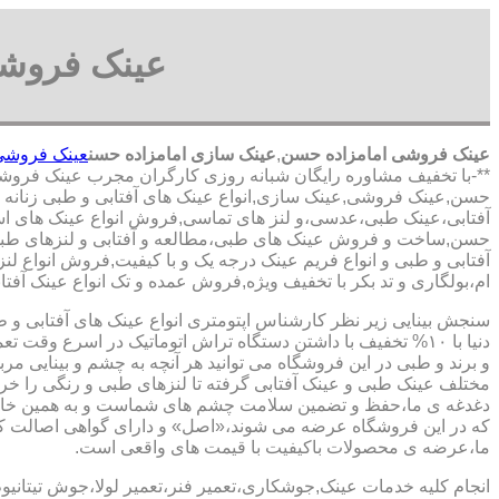
عینک فروشی
عینک فروشی امامزاده حسن
,
عینک سازی امامزاده حسن
عینک فروشی
**-با تخفیف مشاوره رایگان شبانه روزی کارگران مجرب عینک فروش
حسن,عینک فروشی,عینک سازی,انواع عینک های آفتابی و طبی زنانه و م
آفتابی،عینک طبی،عدسی،و لنز های تماسی,فروش انواع عینک های استاند
حسن,ساخت و فروش عینک های طبی،مطالعه و آفتابی و لنزهای طبی د
آفتابی و طبی و انواع فریم عینک درجه یک و با کیفیت,فروش انواع لنز
ام،بولگاری و تد بکر با تخفیف ویژه,فروش عمده و تک انواع عینک آفتا
سنجش بینایی زیر نظر کارشناس
اپتومتری انواع عینک های آفتابی و 
دنیا با ۱۰% تخفیف با داشتن دستگاه تراش اتوماتیک در اسرع وقت 
و برند و طبی در این فروشگاه می توانید هر آنچه به چشم و بینایی مر
مختلف عینک طبی و عینک آفتابی گرفته تا لنزهای طبی و رنگی را خری
دغدغه ی ما،حفظ و تضمین سلامت چشم های شماست و به همین خا
که در این فروشگاه عرضه می شوند،«اصل» و دارای گواهی اصالت کا
ما،عرضه ی محصولات باکیفیت با قیمت های واقعی است.
انجام کلیه خدمات عینک,جوشکاری،تعمیر فنر،تعمیر لولا،جوش تیتانیو