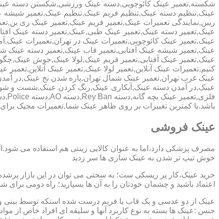
شکسته,تعمیر عینک کائوچویی,دسته عینک ورزشی,شکستن دسته عین
عینک,تنظیم دسته عینک,تنظیم فریم عینک,تنظیم عینک,تعمیر شیشه ع
ریبن,نمایندگی تعمیرات عینک,تعمیر فریم عینک,تعمیر عینک ری بن,ت
عینک,تعمیر دسته عینک,تعمیر عینک طبی,عینک,تعمیر دسته عینک افت
عینک,تعمیر عینک کائوچویی,تعمیرات عینک در تهران,تعمیرات عینک,
عینک,تعمیر شیشه عینک آفتابی,تعمیر قاب عینک,تعمیر دسته عینک 
عینک,تعمیر عینک آفتابی,تعمیر فریم عینک,لولا عینک,جوش عینک,چگون
کنیم,تعمیرات عینک آنلاین,تعمیر لولا عینک,تعمیر عینک آنلاین,تعمیر ع
عینک غرب تهران,تعمیر عینک شمال تهران,پاره شدن نخ عینک,در آم
عینک,در آمدن دسته عینک,آبکاری عینک,رنگ کردن عینک,شست و ش
باشد.با کمترین تغییرات بر روی ظاهر عینک شما,تعمیرات مجیک بر
عینک فروشی
مصرف پزشکی دارد،اما به عنوان کالایی زینتی هم استفاده می شود.ا
خوش تیپ تر شدن به عینک سازی ها سر زدید
خرید عینک،کار پر ریسکی ست؛ به سختی می توان در این بازار پرشده 
اعتماد باشید و چشمان خودتان را به آن ها بسپارید؛ راه دومی برای 
عینک از دو عدسی و یک قاب یا فریم درست شده استکه توسط بینی و گو
جنس :عینک ها بسته به نوع کاربرد آنها و سلیقه ای افراد خاص از مواد