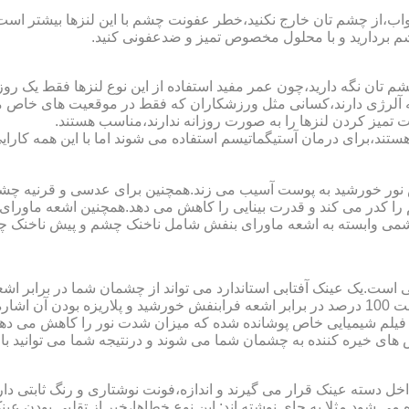
اب،از چشم تان خارج نکنید،خطر عفونت چشم با این لنزها بیشتر است و 
چشم بردارید و با محلول مخصوص تمیز و ضدعفونی کنید.
 تان نگه دارید،چون عمر مفید استفاده از این نوع لنزها فقط یک روز
 آلرژی دارند،کسانی مثل ورزشکاران که فقط در موقعیت های خاص می خ
میز کردن لنزها را به صورت روزانه ندارند،مناسب هستند.
م هستند،برای درمان آستیگماتیسم استفاده می شوند اما با این همه کار
ا کدر می کند و قدرت بینایی را کاهش می دهد.همچنین اشعه ماورای 
می وابسته به اشعه ماورای بنفش شامل ناخنک چشم و پیش ناخنک 
ی است.یک عینک آفتابی استاندارد می تواند از چشمان شما در برابر 
هایی که یک عینک آفتابی استاندارد باید داشته باشد می توان به محافظت 100 درصد در برابر اشعه ف
ک فیلم شیمیایی خاص پوشانده شده که میزان شدت نور را کاهش می دهند 
 های خیره کننده به چشمان شما می شوند و درنتیجه شما می توانید با 
دسته عینک قرار می گیرند و اندازه،فونت نوشتاری و رنگ ثابتی دارند.
 می شود.مثلا به جای نوشته اند:.این نوع خطاها،خبر از تقلبی بودن ع