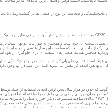
عدسی یا لنز :جنس عدسی عینکها از دو دسته ی کلی ساخته شده :۱ : شیشه۲: پلاستیک شیشه اولین و 
الای،شکنندگی و ضخامت این نوع از عدسی ها،در گذشت زمان باعث شد
ز همتای شیشه ای خود است،و همچنین به طور قابل توجهی سبک تر هست
نازک از ماده ای است،که مقاومت این مدل عدسی را در برابر خش پ
خوردارند.همچنین همانند عدسی های شیشه ای برای جلوگیری از نفوذ 
 های عینک است.عدسی های پلی کربنات به شدت در برابر شکنندگی مقاو
مانع نفوذ اشعه فرابنفش می شوند،البته ؛این عیب در آنها وجود دارد که
یند که حدود دو هزار سال پیش اولین ایده ی استفاده از عینک توسط 
 در همان دوره ی زمانی چینی ها عینک را ساخته اند اما نه برای دی
گوی شیشه ای روی کتاب خط
و طرف صورت هستند.به هر حال عینک در هر زمان و از هر ماده و توسط