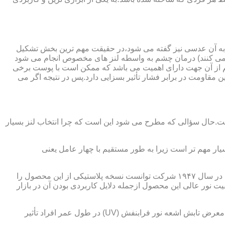
 به آن عدسی نیز گفته می شود،در حقیقت مهم ترین بخش تشکیل
ده می کنند) درمان چشم به واسطه لنز های مخصوص انجام می شود
م از آن جهت دارای اهمیت می باشد که ممکن است با پوست برخی
مقاومت در برابر فشار تأثیر بسزایی دارد.پس در نتیجه اگر می
 است.حال سؤالی که مطرح می شود این است که چرا انتخاب لنز بسیار
یار مهم تر است زیرا به طور مستقیم با چهار عامل یعنی
در قدیم از عدسی شیشه ای استفاده می شد،اما شیشه بسیار سنگین بوده و همچنین به راحتی شکسته و به چشم آسیب می رساند.در نهایت در سال ۱۹۴۷ شرکت توانست نسخه پلاستیکی از این محصول را
 نور عالی این محصول ازجمله دلایل کاربردی بودن آن در بازار
عامل بعدی که جزء اصلی ترین ویژگی های عینک طبی است،مقاومت در برابر اشعه UV در هر دو نوع A و B می باشد.قطعاً قرار گرفتن در معرض تابش اشعه نور فرابنفش (UV) در طول عمر افراد تأثیر