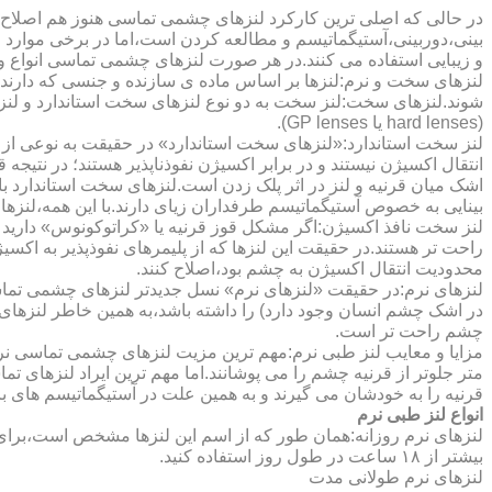
در حالی که اصلی ترین کارکرد لنزهای چشمی تماسی هنوز هم اصلاح 
بینی،دوربینی،آستیگماتیسم و مطالعه کردن است،اما در برخی موارد اف
و زیبایی استفاده می کنند.در هر صورت لنزهای چشمی تماسی انواع و ک
لنزهای سخت و نرم:لنزها بر اساس ماده ی سازنده و جنسی که دارند
شوند.لنزهای سخت:لنز سخت به دو نوع لنزهای سخت استاندارد و ل
(hard lenses یا GP lenses).
لنز سخت استاندارد:«لنزهای سخت استاندارد» در حقیقت به نوعی از 
انتقال اکسیژن نیستند و در برابر اکسیژن نفوذناپذیر هستند؛ در نتیجه 
اشک میان قرنیه و لنز در اثر پلک زدن است.لنزهای سخت استاندارد ب
بینایی به خصوص آستیگماتیسم طرفداران زیای دارند.با این همه،لنزها
لنز سخت نافذ اکسیژن:اگر مشکل قوز قرنیه یا «کراتوکونوس» دارید 
محدودیت انتقال اکسیژن به چشم بود،اصلاح کنند.
لنزهای نرم:در حقیقت «لنزهای نرم» نسل جدیدتر لنزهای چشمی تماس
در اشک چشم انسان وجود دارد) را داشته باشد،به همین خاطر لنزهای
چشم راحت تر است.
مزایا و معایب لنز طبی نرم:مهم ترین مزیت لنزهای چشمی تماسی نرم 
متر جلوتر از قرنیه چشم را می پوشانند.اما مهم ترین ایراد لنزهای 
قرنیه را به خودشان می گیرند و به همین علت در آستیگماتیسم های با
انواع لنز طبی نرم
لنزهای نرم روزانه:همان طور که از اسم این لنزها مشخص است،برای اس
بیشتر از ۱۸ ساعت در طول روز استفاده کنید.
لنزهای نرم طولانی مدت