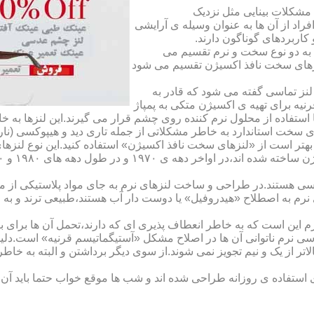
مشکلات بینایی مثل نزدیک
راد از آن ها به عنوان وسیله ی آرایشی
اربردهای گوناگون دارند.
 به دو نوع سخت و نرم تقسیم می
نزهای سخت نافذ اکسیژن تقسیم می شود
لنز تماسی گفته می شود که قادر به
قرنیه برای تهیه ی اکسیژن متکی به پمپاژ
ا استفاده از محلول نرم کننده روی چشم قرار می گیرند.این لنزها ب
ی سخت استاندارد به خاطر مشکلاتی از جمله تاری دید و هیپوکسی (نار
بهتر است از «لنزهای سخت نافذ اکسیژن» استفاده کنید.این نوع لنزه
ی هستند.در طراحی و ساخت لنزهای نرم به جای مواد پلاستیکی از م
 نرم به اصطلاح «هیدروفیل» یا دوست دار آب هستند،طبیعی ترند و به
این است که به خاطر انعطاف پذیری ای که دارند،تحمل آن ها برای بی
تماسی نرم ناتوانی آن ها در اصلاح مشکل «آستیگماتیسم قرنیه» است.د
لاتر از یک و نیم تجویز نمی شوند.از سوی دیگر برداشتن و البته به خ
تفاده ی روزانه طراحی شده اند و شب ها موقع خواب حتما باید آن ها ر