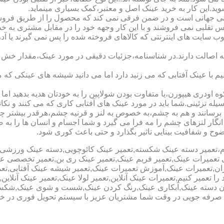
شوید.این کار به خرید عینک اصل و معتبر،کمک بسیاری مینماید.
هانی است و در ضمن فرقی نمی کند که محصول را از طریق فروشگاه ی
س تقلبی نمی فروشند و با این کار وجهه خود را در مقابل مشتری به 
 سایت های اینترنتی که کالاهای فروخته شده را پس نمی گیرند یا 
ه اصالت دارند.در شناسنامه،جزئیات دقیقی در مورد عینک،مقدار خش 
ا عینک آفتابی که می زنید دارد اما می دانید شیشه های عینکی که می
 اودری هیپورن،یا متفاوت بودن شولاپین را به خودتان هدیه بدهید اما م
ه تزئینی.شما باید در مورد عینک های آفتابی کاری که می کنند و نکاتی
برسانند و هم به چشم،به خصوص به لنز و قرنیه چشم،هرقدر بیشتر چش
ری انگار لنزهای چشم را مه فرا می گیرد و شما اجسام و انسان ها را 
ح و شفافیت بینایی تاثیر بگذارد و حتی باعث کوری شود.
نیوم،تعمیر دسته عینک شکسته,تعمیر عینک کائوچویی,دسته عینک ورزش
ی تعمیرات عینک,تعمیر فریم عینک,تعمیر عینک ری بن,تعمیر تخصصی ع
هران,تعمیرات عینک,آموزش تعمیرات عینک,تعمیر شیشه عینک آفتابی,ت
ا تعمیر کنیم,تعمیرات عینک آنلاین,تعمیر لولا عینک,تعمیر عینک آنلای
دن دسته عینک,آبکاری عینک,رنگ کردن عینک,شست و شوی عینک,شکستن
ای صرفه جویی در وقت شما مشتریان عزیز با سیستم تحویل فوری در