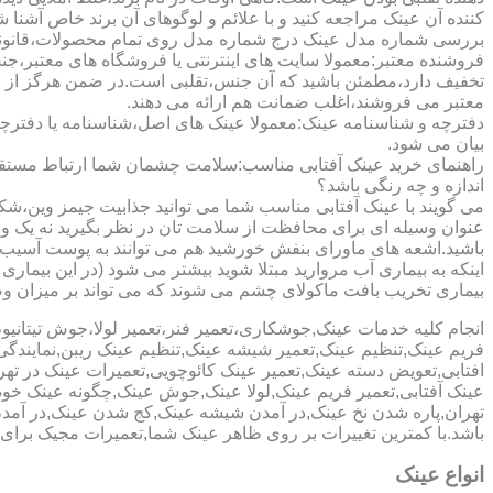
کننده آن عینک مراجعه کنید و با علائم و لوگوهای آن برند خاص آشنا 
بررسی شماره مدل عینک درج شماره مدل روی تمام محصولات،قانونی ج
فروشنده معتبر:معمولا سایت های اینترنتی یا فروشگاه های معتبر،جن
تخفیف دارد،مطمئن باشید که آن جنس،تقلبی است.در ضمن هرگز از وب
معتبر می فروشند،اغلب ضمانت هم ارائه می دهند.
دفترچه و شناسنامه عینک:معمولا عینک های اصل،شناسنامه یا دفترچ
بیان می شود.
راهنمای خرید عینک آفتابی مناسب:سلامت چشمان شما ارتباط مستقیم ب
اندازه و چه رنگی باشد؟
می گویند با عینک آفتابی مناسب شما می توانید جذابیت جیمز وین،شکوه
عنوان وسیله ای برای محافظت از سلامت تان در نظر بگیرید نه یک وسیل
باشید.اشعه های ماورای بنفش خورشید هم می توانند به پوست آسیب 
اینکه به بیماری آب مروارید مبتلا شوید بیشتر می شود (در این بیما
بیماری تخریب بافت ماکولای چشم می شوند که می تواند بر میزان وضو
انجام کلیه خدمات عینک,جوشکاری،تعمیر فنر،تعمیر لولا،جوش تیتا
فریم عینک,تنظیم عینک,تعمیر شیشه عینک,تنظیم عینک ریبن,نمایندگ
افتابی,تعویض دسته عینک,تعمیر عینک کائوچویی,تعمیرات عینک در ت
عینک آفتابی,تعمیر فریم عینک,لولا عینک,جوش عینک,چگونه عینک خود ر
تهران,پاره شدن نخ عینک,در آمدن شیشه عینک,کج شدن عینک,در آم
باشد.با کمترین تغییرات بر روی ظاهر عینک شما,تعمیرات مجیک بر
انواع عینک