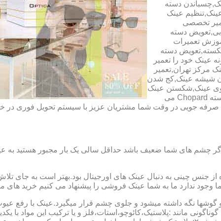
ک,چسباندن دسته
ینک,تنظیم عینک
عمیر تخصصی
ابی,تعویض دسته
آموزش تعمیرات
شکسته,تعویض دسته
ه عینک خود را تعمیر
ینک مرکز تهران,تعمیر
دن شیشه عینک,کج شدن
وی عینک,شکستن عینک
فلزی,تعمیر عینک بچه گانه,دسته Rey Ban,دسته AO,دسته Police,دسته Chopard می
ای صرفه جویی در وقت شما مشتریان عزیز با سیستم تحویل فوری در
گر چشم های شما ضعیف باشد حداقل سالی یک بار مجبور هستید به عین
از جنس چینی به دنبال عینک های اورجینال بود.بهتر است به جای تلا
شما وجود ندارد ما به شما عینک فروشی را پیشنهاد می کنیم خرید های م
شها نگه داشته میشود و جلوی چشم قرار میگیرد.عینک با رفع عیوب ان
 گوناگونی مانند :پلاستیک،کائوچو،استات،فلز و یا ترکیب این مواد با ی