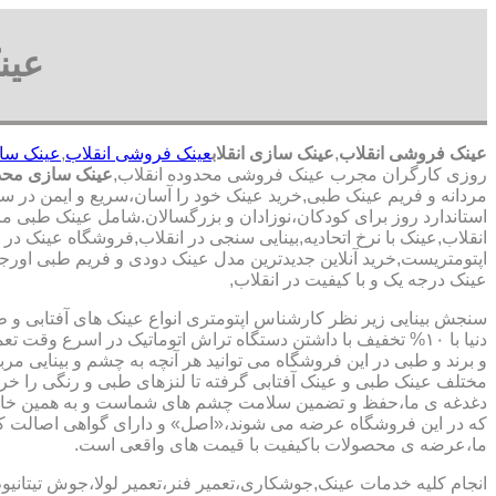
عین
عینک فروشی انقلاب
,
عینک سازی انقلاب
عینک فروشی انقلاب
,
عینک ساز
روزی کارگران مجرب عینک فروشی محدوده انقلاب,
عینک سازی محدو
مردانه و فریم عینک طبی,خرید عینک خود را آسان،سریع و ایمن در سر
استاندارد روز برای کودکان،نوزادان و بزرگسالان.شامل عینک طبی مر
انقلاب,عینک با نرخ اتحادیه,بینایی سنجی در انقلاب,فروشگاه عینک در
اپتومتریست,خرید آنلاین جدیدترین مدل عینک دودی و فریم طبی اورجینا
عینک درجه یک و با کیفیت در انقلاب,
سنجش بینایی زیر نظر کارشناس
اپتومتری انواع عینک های آفتابی و 
دنیا با ۱۰% تخفیف با داشتن دستگاه تراش اتوماتیک در اسرع وقت 
و برند و طبی در این فروشگاه می توانید هر آنچه به چشم و بینایی مر
مختلف عینک طبی و عینک آفتابی گرفته تا لنزهای طبی و رنگی را خری
دغدغه ی ما،حفظ و تضمین سلامت چشم های شماست و به همین خا
که در این فروشگاه عرضه می شوند،«اصل» و دارای گواهی اصالت کا
ما،عرضه ی محصولات باکیفیت با قیمت های واقعی است.
انجام کلیه خدمات عینک,جوشکاری،تعمیر فنر،تعمیر لولا،جوش تیتانیو