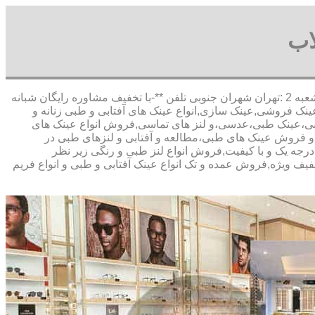
اب
,آدرس شعبه 1 :تهران شاهین شمالی بیست متری گلستان شعبه 2 :تهران شهران جنوبی تلفن **-با تخفیف مشاوره رایگان شبانه
نک فروشی,عینک سازی,انواع عینک های آفتابی و طبی زنانه و
آفتابی،عینک طبی،عدسی،و لنز های تماسی,فروش انواع عینک های
خت و فروش عینک های طبی،مطالعه و آفتابی و لنزهای طبی در
 درجه یک و با کیفیت,فروش انواع لنز طبی و رنگی زیر نظر
تخفیف ویژه,فروش عمده و تک انواع عینک آفتابی و طبی و انواع فریم