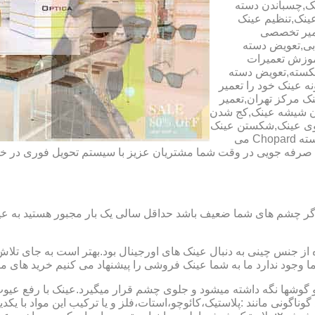
ک,چسباندن دسته
ینک,تنظیم عینک
عمیر تخصصی
ابی,تعویض دسته
آموزش تعمیرات
شکسته,تعویض دسته
ه عینک خود را تعمیر
ینک مرکز تهران,تعمیر
دن شیشه عینک,کج شدن
وی عینک,شکستن عینک
فلزی,تعمیر عینک بچه گانه,دسته Rey Ban,دسته AO,دسته Police,دسته Chopard می
ای صرفه جویی در وقت شما مشتریان عزیز با سیستم تحویل فوری در
گر چشم های شما ضعیف باشد حداقل سالی یک بار مجبور هستید به عین
از جنس چینی به دنبال عینک های اورجینال بود.بهتر است به جای تلا
شما وجود ندارد ما به شما عینک فروشی را پیشنهاد می کنیم خرید های م
شها نگه داشته میشود و جلوی چشم قرار میگیرد.عینک با رفع عیوب ان
 گوناگونی مانند :پلاستیک،کائوچو،استات،فلز و یا ترکیب این مواد با ی