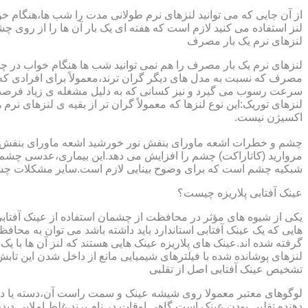
از آن جایی که می توانید لنزهای نرم طولانی مدت را شب ها،هنگام خو
لنز استفاده می کنید لازم است که هفته ای یک بار آن ها را از روی 
لنزهای نرم یک بار مصرف
لنزهای نرم یک بار مصرف را هم نمی توانید شب ها هنگام خواب در چشم
مصرف که نسبت به مدل های دیگر گران ترند،معمولاً برای افرادی که
سرعت رسوب می گیرد و نیز کسانی که به دلیل مشغله ی زیاد فرصت ت
لنزهای توریک:این نوع لنزها که معمولاً گران تر از بقیه ی لنزهای نر
اکسیژن نیست.
مروارید (کاتاراکت) چشم را افزایش می دهد.این بیماری،عدسی چشم ر
شبکیه چشم است که برای وضوح بینایی لازم است.سایر مشکلات چش
عینک آفتابی پلاریزه چیست؟
یکی از شیوه های مؤثر در محافظت از چشمان استفاده از عینک آفتاب
گرفته شده اند.عینک های پلاریزه عینک هایی هستند که لنز آن ها با ی
لنزهای پوشانده شده با فیلترهای شیمیایی مانع از داخل شدن این تابش
تشخیص عینک آفتابی اصل از تقلبی
لوگوهای معتبر معمولا روی شیشه عینک و سمت راست آن،دسته یا داخل 
دهنده تقلبی بودن عینک است.گاهی اوقات در نام برند،غلط املایی دیده