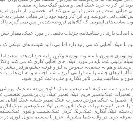
شوید.این کار به خرید عینک اصل و معتبر،کمک بسیاری مینماید.
هانی است و در ضمن فرقی نمی کند که محصول را از طریق فروشگاه ی
س تقلبی نمی فروشند و با این کار وجهه خود را در مقابل مشتری به 
 سایت های اینترنتی که کالاهای فروخته شده را پس نمی گیرند یا 
ه اصالت دارند.در شناسنامه،جزئیات دقیقی در مورد عینک،مقدار خش 
ا عینک آفتابی که می زنید دارد اما می دانید شیشه های عینکی که می
 اودری هیپورن،یا متفاوت بودن شولاپین را به خودتان هدیه بدهید اما م
ه تزئینی.شما باید در مورد عینک های آفتابی کاری که می کنند و نکاتی
برسانند و هم به چشم،به خصوص به لنز و قرنیه چشم،هرقدر بیشتر چش
ری انگار لنزهای چشم را مه فرا می گیرد و شما اجسام و انسان ها را 
ح و شفافیت بینایی تاثیر بگذارد و حتی باعث کوری شود.
نیوم،تعمیر دسته عینک شکسته,تعمیر عینک کائوچویی,دسته عینک ورزش
ی تعمیرات عینک,تعمیر فریم عینک,تعمیر عینک ری بن,تعمیر تخصصی ع
هران,تعمیرات عینک,آموزش تعمیرات عینک,تعمیر شیشه عینک آفتابی,ت
ا تعمیر کنیم,تعمیرات عینک آنلاین,تعمیر لولا عینک,تعمیر عینک آنلای
دن دسته عینک,آبکاری عینک,رنگ کردن عینک,شست و شوی عینک,شکستن
ای صرفه جویی در وقت شما مشتریان عزیز با سیستم تحویل فوری در