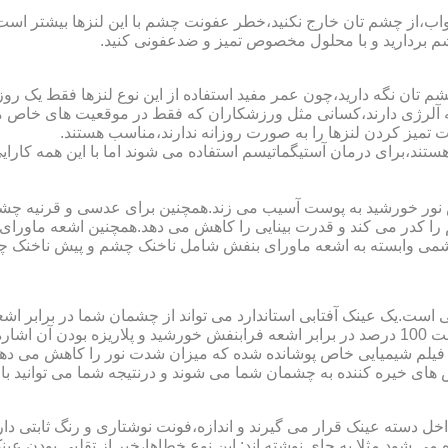
اب،از چشم تان خارج نکنید،خطر عفونت چشم با این لنزها بیشتر است و 
چشم بردارید و با محلول مخصوص تمیز و ضدعفونی کنید.
 تان نگه دارید،چون عمر مفید استفاده از این نوع لنزها فقط یک روز
 آلرژی دارند،کسانی مثل ورزشکاران که فقط در موقعیت های خاص می خ
میز کردن لنزها را به صورت روزانه ندارند،مناسب هستند.
م هستند،برای درمان آستیگماتیسم استفاده می شوند اما با این همه کار
ا کدر می کند و قدرت بینایی را کاهش می دهد.همچنین اشعه ماورای 
می وابسته به اشعه ماورای بنفش شامل ناخنک چشم و پیش ناخنک 
ی است.یک عینک آفتابی استاندارد می تواند از چشمان شما در برابر 
هایی که یک عینک آفتابی استاندارد باید داشته باشد می توان به محافظت 100 درصد در برابر اشعه ف
ک فیلم شیمیایی خاص پوشانده شده که میزان شدت نور را کاهش می دهند 
 های خیره کننده به چشمان شما می شوند و درنتیجه شما می توانید با 
دسته عینک قرار می گیرند و اندازه،فونت نوشتاری و رنگ ثابتی دارند.
 می شود.مثلا به جای نوشته اند:.این نوع خطاها،خبر از تقلبی بودن ع