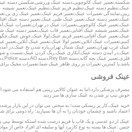
شکسته,تعمیر عینک کائوچویی,دسته عینک ورزشی,شکستن دسته عین
عینک,تنظیم دسته عینک,تنظیم فریم عینک,تنظیم عینک,تعمیر شیشه ع
ریبن,نمایندگی تعمیرات عینک,تعمیر فریم عینک,تعمیر عینک ری بن,ت
عینک,تعمیر دسته عینک,تعمیر عینک طبی,عینک,تعمیر دسته عینک افت
عینک,تعمیر عینک کائوچویی,تعمیرات عینک در تهران,تعمیرات عینک,
عینک,تعمیر شیشه عینک آفتابی,تعمیر قاب عینک,تعمیر دسته عینک 
عینک,تعمیر عینک آفتابی,تعمیر فریم عینک,لولا عینک,جوش عینک,چگون
کنیم,تعمیرات عینک آنلاین,تعمیر لولا عینک,تعمیر عینک آنلاین,تعمیر ع
عینک غرب تهران,تعمیر عینک شمال تهران,پاره شدن نخ عینک,در آم
عینک,در آمدن دسته عینک,آبکاری عینک,رنگ کردن عینک,شست و ش
باشد.با کمترین تغییرات بر روی ظاهر عینک شما,تعمیرات مجیک بر
عینک فروشی
مصرف پزشکی دارد،اما به عنوان کالایی زینتی هم استفاده می شود.ا
خوش تیپ تر شدن به عینک سازی ها سر زدید
خرید عینک،کار پر ریسکی ست؛ به سختی می توان در این بازار پرشده 
اعتماد باشید و چشمان خودتان را به آن ها بسپارید؛ راه دومی برای 
عینک از دو عدسی و یک قاب یا فریم درست شده استکه توسط بینی و گو
جنس :عینک ها بسته به نوع کاربرد آنها و سلیقه ای افراد خاص از مواد