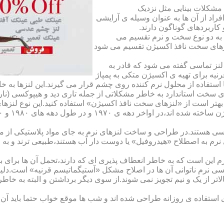
مشکلات بینایی مثل نزدیک
راد از آن ها به عنوان وسیله ی آرایشی
اربردهای گوناگون دارند.
 به دو نوع سخت و نرم تقسیم می
نزهای سخت نافذ اکسیژن تقسیم می شود
لنز تماسی گفته می شود که قادر به
قرنیه برای تهیه ی اکسیژن متکی به پمپاژ
ا استفاده از محلول نرم کننده روی چشم قرار می گیرند.این لنزها ب
ی سخت استاندارد به خاطر مشکلاتی از جمله تاری دید و هیپوکسی (نار
بهتر است از «لنزهای سخت نافذ اکسیژن» استفاده کنید.این نوع لنزه
ی هستند.در طراحی و ساخت لنزهای نرم به جای مواد پلاستیکی از م
 نرم به اصطلاح «هیدروفیل» یا دوست دار آب هستند،طبیعی ترند و به
این است که به خاطر انعطاف پذیری ای که دارند،تحمل آن ها برای بی
تماسی نرم ناتوانی آن ها در اصلاح مشکل «آستیگماتیسم قرنیه» است.د
لاتر از یک و نیم تجویز نمی شوند.از سوی دیگر برداشتن و البته به خ
تفاده ی روزانه طراحی شده اند و شب ها موقع خواب حتما باید آن ها ر