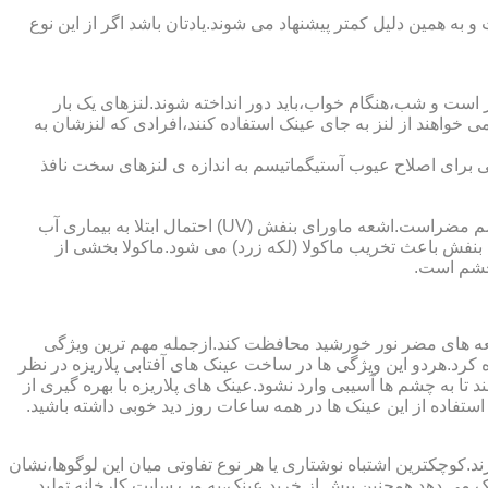
به همین دلیل کمتر پیشنهاد می شوند.یادتان باشد اگر از این نوع
 است و شب،هنگام خواب،باید دور انداخته شوند.لنزهای یک بار
واهند از لنز به جای عینک استفاده کنند،افرادی که لنزشان به
ایی برای اصلاح عیوب آستیگماتیسم به اندازه ی لنزهای سخت نافذ
چشم و خطرات اشعه ماورای بنفش نور خورشید اشعه ماورای بنفش نور خورشید به پوست آسیب می زند.همچنین برای عدسی و قرنیه چشم مضراست.اشعه ماورای بنفش (UV) احتمال ابتلا به بیماری آب
بنفش باعث تخریب ماکولا (لکه زرد) می شود.ماکولا بخشی از
چشم است.
اشعه های مضر نور خورشید محافظت کند.ازجمله مهم ترین ویژگی
رابنفش خورشید و پلاریزه بودن آن اشاره کرد.هردو این ویژگی ها در ساخت عینک های آفتابی پلاریزه در نظر
تا به چشم ها آسیبی وارد نشود.عینک های پلاریزه با بهره گیری از
استفاده از این عینک ها در همه ساعات روز دید خوبی داشته باشید.
کوچکترین اشتباه نوشتاری یا هر نوع تفاوتی میان این لوگوها،نشان
ینک می دهد.همچنین پیش از خرید عینک،به وب سایت کارخانه تولید