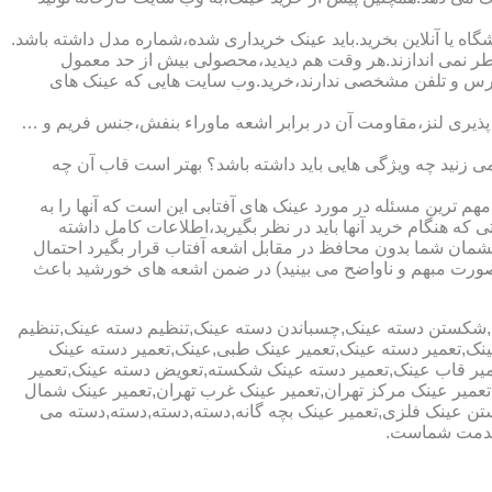
ا آنلاین بخرید.باید عینک خریداری شده،شماره مدل داشته باشد.
خطر نمی اندازند.هر وقت هم دیدید،محصولی بیش از حد معمول
آدرس و تلفن مشخصی ندارند،خرید.وب سایت هایی که عینک های
پذیری لنز،مقاومت آن در برابر اشعه ماوراء بنفش،جنس فریم و …
 زنید چه ویژگی هایی باید داشته باشد؟ بهتر است قاب آن چه
هم ترین مسئله در مورد عینک های آفتابی این است که آنها را به
 که هنگام خرید آنها باید در نظر بگیرید،اطلاعات کامل داشته
مان شما بدون محافظ در مقابل اشعه آفتاب قرار بگیرد احتمال
به صورت مبهم و ناواضح می بینید) در ضمن اشعه های خورشید باعث
ی,شکستن دسته عینک,چسباندن دسته عینک,تنظیم دسته عینک,تنظیم
ینک,تعمیر دسته عینک,تعمیر عینک طبی,عینک,تعمیر دسته عینک
عمیر قاب عینک,تعمیر دسته عینک شکسته,تعویض دسته عینک,تعمیر
ن,تعمیر عینک مرکز تهران,تعمیر عینک غرب تهران,تعمیر عینک شمال
 عینک فلزی,تعمیر عینک بچه گانه,دسته,دسته,دسته,دسته می
 خدمت شماست.