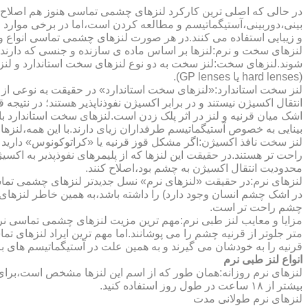
در حالی که اصلی ترین کارکرد لنزهای چشمی تماسی هنوز هم اصلاح 
بینی،دوربینی،آستیگماتیسم و مطالعه کردن است،اما در برخی موارد اف
و زیبایی استفاده می کنند.در هر صورت لنزهای چشمی تماسی انواع و ک
لنزهای سخت و نرم:لنزها بر اساس ماده ی سازنده و جنسی که دارند
شوند.لنزهای سخت:لنز سخت به دو نوع لنزهای سخت استاندارد و ل
(hard lenses یا GP lenses).
لنز سخت استاندارد:«لنزهای سخت استاندارد» در حقیقت به نوعی از 
انتقال اکسیژن نیستند و در برابر اکسیژن نفوذناپذیر هستند؛ در نتیجه 
اشک میان قرنیه و لنز در اثر پلک زدن است.لنزهای سخت استاندارد ب
بینایی به خصوص آستیگماتیسم طرفداران زیای دارند.با این همه،لنزها
لنز سخت نافذ اکسیژن:اگر مشکل قوز قرنیه یا «کراتوکونوس» دارید 
محدودیت انتقال اکسیژن به چشم بود،اصلاح کنند.
لنزهای نرم:در حقیقت «لنزهای نرم» نسل جدیدتر لنزهای چشمی تماس
در اشک چشم انسان وجود دارد) را داشته باشد،به همین خاطر لنزهای
چشم راحت تر است.
مزایا و معایب لنز طبی نرم:مهم ترین مزیت لنزهای چشمی تماسی نرم 
متر جلوتر از قرنیه چشم را می پوشانند.اما مهم ترین ایراد لنزهای 
قرنیه را به خودشان می گیرند و به همین علت در آستیگماتیسم های با
انواع لنز طبی نرم
لنزهای نرم روزانه:همان طور که از اسم این لنزها مشخص است،برای اس
بیشتر از ۱۸ ساعت در طول روز استفاده کنید.
لنزهای نرم طولانی مدت