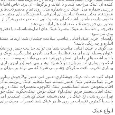
کننده آن عینک مراجعه کنید و با علائم و لوگوهای آن برند خاص آشنا 
بررسی شماره مدل عینک درج شماره مدل روی تمام محصولات،قانونی ج
فروشنده معتبر:معمولا سایت های اینترنتی یا فروشگاه های معتبر،جن
تخفیف دارد،مطمئن باشید که آن جنس،تقلبی است.در ضمن هرگز از وب
معتبر می فروشند،اغلب ضمانت هم ارائه می دهند.
دفترچه و شناسنامه عینک:معمولا عینک های اصل،شناسنامه یا دفترچ
بیان می شود.
راهنمای خرید عینک آفتابی مناسب:سلامت چشمان شما ارتباط مستقیم ب
اندازه و چه رنگی باشد؟
می گویند با عینک آفتابی مناسب شما می توانید جذابیت جیمز وین،شکوه
عنوان وسیله ای برای محافظت از سلامت تان در نظر بگیرید نه یک وسیل
باشید.اشعه های ماورای بنفش خورشید هم می توانند به پوست آسیب 
اینکه به بیماری آب مروارید مبتلا شوید بیشتر می شود (در این بیما
بیماری تخریب بافت ماکولای چشم می شوند که می تواند بر میزان وضو
انجام کلیه خدمات عینک,جوشکاری،تعمیر فنر،تعمیر لولا،جوش تیتا
فریم عینک,تنظیم عینک,تعمیر شیشه عینک,تنظیم عینک ریبن,نمایندگ
افتابی,تعویض دسته عینک,تعمیر عینک کائوچویی,تعمیرات عینک در ت
عینک آفتابی,تعمیر فریم عینک,لولا عینک,جوش عینک,چگونه عینک خود ر
تهران,پاره شدن نخ عینک,در آمدن شیشه عینک,کج شدن عینک,در آم
باشد.با کمترین تغییرات بر روی ظاهر عینک شما,تعمیرات مجیک بر
انواع عینک