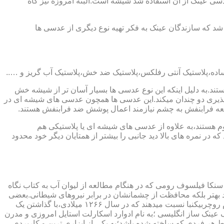
ابندایی ترین ماده ای که در ساخت عدسی عینک از آن استفاده شد شیشه است.البته امروزه نیز گاه
 که سازندگان عینک به فکر تهیه نوع دیگری از عدسی ها
ند.به دلیل اینکه این نوع عدسی ها بسیار آسان تر از شیشه خش
ذیری دو چندان میکند.این عدسی ها همچون عدسی های شیشه ای در
اشعه فرابنفش به چشم نیازمند اعمال پوشش ضد فرابنفش هستند.
م هستند،به علاوه از عدسی های شیشه ای یا پلاستیکی هم
 در نمره های بالا دید جانبی را بیشتر از همتایان دیگر خود محدود
سنکا فیلسوف رومی که در هنگام مطالعه از لیوان آب به کتاب نگاه
د بهتر بلکه محافظت از چشمانشان در برابر نیروهای شیطانی.بعضی
دیگر عقیده دارند اولین عینک توسط سالوینو دارماتی اهل ایتالیا در سال ۱۲۸۴ میلادی ساخته شده،برخی دیگر اختراع عینک را به مردی به نام روچربیکنبا نسبت میدهند که در سال ۱۲۶۶ میلادی،با گذاشتن یک
وط و کلمات را درشت تر و واضح تر می دید.اما چیزی که مشخص است این است که در سال ۱۷۲۷ میلادی یک عینک ساز انگلیسی ؛به نام ادوارد اسکارلت استایل امروزی و مدرن
 هر فردی که ساخته شده باشد؛به یکی از ابزاری ترین و کاربردی