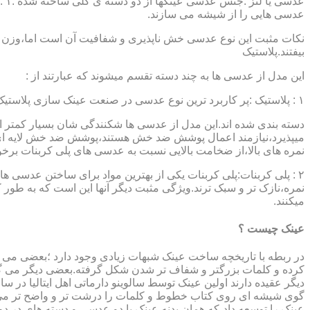
عدسی هایی را از شیشه می سازند.
نکات مثبت این نوع عدسی خش ناپذیری و شفافیت آن است اما،وزن ب
بیفتند.پلاستیک
این مدل از عدسی ها به چند دسته تقسم میشوند که عبارتند از :
۱ : پلاستیک :پر کاربرد ترین نوع عدسی در صنعت عینک سازی پلاستیک CR39 میباشد که بسته به نوع پوشش آنها،به انواعی نظیر : پلاستیک ساده،پلاستیک آنتی رفلکس،پلاستیک ضد خش،پلاستیک آب گریز و …..
دسته بندی شده اند.این مدل از عدسی ها شکنندگی شان بسیار کمتر ا
میپذیرد،نیازمند اعمال پوشش ضد خش هستند،پوشش ضد خش لایه ای 
نمره های بالا،از ضخامت بالایی نسبت به عدسی های پلی کربنات بر
۲ : پلی کربنات:پلی کربنات یکی از بهترین مواد برای ساختن عدسی
نمره،نازک تر و سبک ترند.ویژگی مثبت دیگر آنها این است که به طور کل 
میکنند.
عینک چیست ؟
در ربطه با تاریخچه ساخت عینک شبهات زیادی وجود دارد ؛بعضی می گو
کرده و کلمات بزرگتر و شفاف تر شدن شکل گرفته.بعضی دیگر می گویند
عینک را توسعه داد،که همان بدنه عینک با دو عدسی و دسته های در د