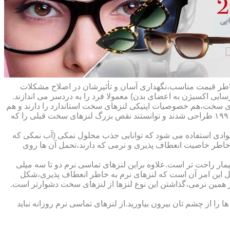
ه خاطر قیمت مناسب،نگهداری آسان و تأثیرشان در اصلاح مشکلات
سایی اکسیژن به اعضای بدن) معمولا فرد را به دردسر می اندازند.
ای سخت،هم خصوصیات اپتیکی لنزهای سخت استاندارد را دارند و هم
راحت تر هستند.در حقیقت این لنزها که از پلیمرهای نفوذپذیر به اکسیژن ساخته شده اند،در اواخر دهه ی ۱۹۷۰ و در طول دهه های ۱۹۸۰ و ۱۹۹۰ طراحی شدند و توانستند نقص بزرگ لنزهای سخت قبلی را که
وادی استفاده می شود که توانایی جذب محلول نمکی (آب نمکی که
 خاطر خاصیت انعطاف پذیری و نرمی که دارند،تحمل آن ها روی
مار راحت تر است.علاوه براین لنزهای تماسی نرم دو تا سه میلی
لیل این امر آن است که لنزهای نرم به خاطر انعطاف پذیری،شکل
اطر همین نرمی،گذاشتن این نوع لنزها از لنزهای سخت دشوارتر است.
ا از چشم تان بیرون بیاورید.از لنزهای تماسی نرم روزانه نباید