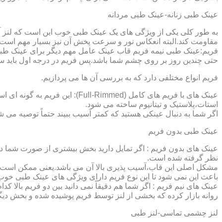
عینک طبی زنانه-عینک طبی مردانه
به طور کلی یکی از ویژگی های یک عینک طبی خوب این است که لنز آ
مقاومت کند.البته انعکاس نور و سرعت پخش آن نیز بسیار مهم است ک
فریم:عینک طبی نیمه فریم قاب عینک عامل مهم دیگر برای عینک طبی
حتی چندین روز بر روی چشم شما باشد.پس فریم در درجه اول باید س
فریم انواع مختلفی دارد که به بررسی آن ها می پردازیم.
عینک های با فریم های کامل (ed
استات،پلاستیک و تیتانیوم ساخته می شود.
اگر شما به دنبال عینکی هستید که کمتر آسیب ببیند حتماً توصیه می شو
عینک طبی بدون فریم
عینک های بدون فریم : اگر تمایل دارید بخش بیشتری از صورت شما دی
نظر گرفته شده است.
مشکل اصلی این قاب،آسیب پذیری بالا آن می باشد.یعنی ممکن است لنز
باعث این نمی شود تا این نوع فریم دارای ویژگی های عینک طبی خوب
عینک های نیم فریم : اگر شما هم دقیقاً نمی دانید بین دو فریم بالا 
روانه بازار کرده که بخشی از لنز توسط فریم پوشیده شده و بخش دیگ
لنز چشمی تماسی-لنز طبی