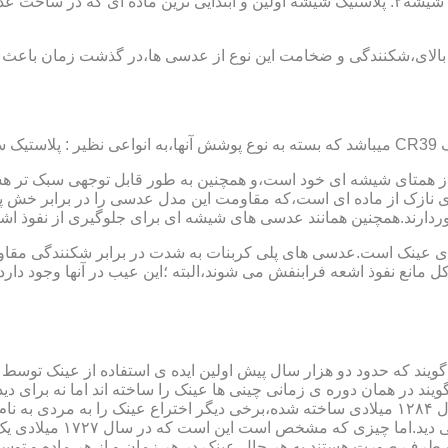
عدسی یا لنز :جنس عدسی عینکها از دو دسته ی کلی ساخته شده :۱ : شیشه۲: پلاستیک شیشه اولین و 
الای،شکنندگی و ضخامت این نوع از عدسی ها،در گذشت زمان باعث شد
ز همتای شیشه ای خود است،و همچنین به طور قابل توجهی سبک تر هست
نازک از ماده ای است،که مقاومت این مدل عدسی را در برابر خش پ
خوردارند.همچنین همانند عدسی های شیشه ای برای جلوگیری از نفوذ 
 های عینک است.عدسی های پلی کربنات به شدت در برابر شکنندگی مقاو
مانع نفوذ اشعه فرابنفش می شوند،البته ؛این عیب در آنها وجود دارد که
یند که حدود دو هزار سال پیش اولین ایده ی استفاده از عینک توسط 
 در همان دوره ی زمانی چینی ها عینک را ساخته اند اما نه برای دی
گوی شیشه ای روی کتاب خط
و طرف صورت هستند.به هر حال عینک در هر زمان و از هر ماده و توسط